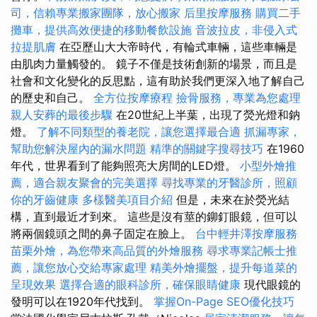
司，信賴專業搬家團隊，放心搬家
后里按摩服務
購買二手
攤車，提供高效便捷的移動餐飲設施
音波拉皮，非侵入式
拉提肌膚
在亞歷山大大帝時代，有輪式車輛，這些車輛是
由肌肉力量觸發的。 鏡子不僅是技術創新的場景，而且是
社會和文化變化的反思點，這有助於我們更深入地了解自己
的歷史和自己。
全方位按摩療程
撿骨服務，專業為您處理
親人安葬的最後步驟
在20世紀上半葉，出現了熒光燈和鈉
燈。
了解不同類型的養老院，讓您選擇最合適
抓漏專家，
幫助您解決屋內的漏水問題
精準的關鍵字搜尋技巧
在1960
年代，世界看到了能夠照亮大房間的LED燈。
小型外燴推
薦，適合親友聚會的完美選擇
尋找專業的牙醫診所，照顧
你的牙齒健康
多樣醫美項目介紹
但是，未來在於熒光結
構，直到最近才到來。 這些是沒有莖的鉚釘眼鏡，但可以
將兩個鏡頭之間的鼻子固定在臉上。
台中輕井澤按摩服務
苗栗外燴，為您帶來高品質的外燴服務
尋求專業記帳士推
薦，讓您放心交給專家處理
精美外燴擺盤，提升每道菜的
呈現效果
選擇合適的眼科診所，確保眼睛健康
現代眼鏡的
發明可以在1920年代找到。
掌握On-Page SEO優化技巧