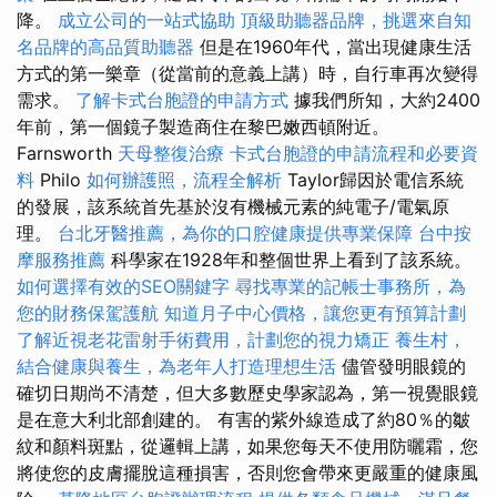
降。
成立公司的一站式協助
頂級助聽器品牌，挑選來自知
名品牌的高品質助聽器
但是在1960年代，當出現健康生活
方式的第一樂章（從當前的意義上講）時，自行車再次變得
需求。
了解卡式台胞證的申請方式
據我們所知，大約2400
年前，第一個鏡子製造商住在黎巴嫩西頓附近。
Farnsworth
天母整復治療
卡式台胞證的申請流程和必要資
料
Philo
如何辦護照，流程全解析
Taylor歸因於電信系統
的發展，該系統首先基於沒有機械元素的純電子/電氣原
理。
台北牙醫推薦，為你的口腔健康提供專業保障
台中按
摩服務推薦
科學家在1928年和整個世界上看到了該系統。
如何選擇有效的SEO關鍵字
尋找專業的記帳士事務所，為
您的財務保駕護航
知道月子中心價格，讓您更有預算計劃
了解近視老花雷射手術費用，計劃您的視力矯正
養生村，
結合健康與養生，為老年人打造理想生活
儘管發明眼鏡的
確切日期尚不清楚，但大多數歷史學家認為，第一視覺眼鏡
是在意大利北部創建的。 有害的紫外線造成了約80％的皺
紋和顏料斑點，從邏輯上講，如果您每天不使用防曬霜，您
將使您的皮膚擺脫這種損害，否則您會帶來更嚴重的健康風