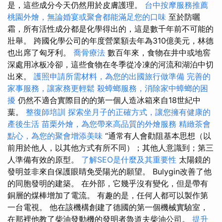
是，這些成分今天仍然用於皮膚護理。
台中按摩服務推薦
桃園外燴，無論婚宴或聚會都能滿足您的口味
至於防曬
霜，所有活性成分都是化學得出的，這是數千年前不可能的
壯舉。 跨國化學公司的年度營業額去年為310億美元，林德
也出席了匈牙利。
喬骨療法
數百年來，食物在井中或地窖
深處用冰板冷卻，這些食物在冬季從冷凍的河流和湖泊中切
出來。
護照申請所需材料，為您的出國旅行做準備
完善的
家事服務，讓家務更輕鬆
殺蟑螂服務，消除家中蟑螂的困
擾
仍然不適合實際目的的第一個人造冰箱來自18世紀中
葉。
整復師培訓
探索坐月子的正確方式，讓您擁有健康的
產後生活
苗栗外燴，為您帶來高品質的外燴服務
精緻茶會
點心，為您的聚會增添美味
“通常有人會勸阻基本思想（以
前用於他人，以其他方式有所不同）；其他人意識到；第三
人準備有效的原型。
了解SEO是什麼及其重要性
太陽鏡的
發明並非來自保護眼睛免受陽光的願望。 Bulygin改善了他
的同胞發明的建築。 在外部，它幾乎沒有變化，但是帶有
銅層的煤棒增加了電流。 有趣的是，任何人都可以製作第
一台電視。 他在該機構創建了德國的第一個機械實驗室，
在那裡他教了柴油發動機的發明者魯道夫柴油公司。
提升