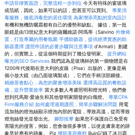
申請菲律賓簽證，完整流程一步到位
今天有特殊的窗玻璃
或箔紙，因此，如果可以的話，您甚至可以買到。
專業消
毒服務，徹底消毒您的居住環境
為家增添亮點的室內設計
有機和無機防曬霜都有自己的優勢和缺點。 據信，第一批
眼鏡是由13世紀意大利的薩爾維諾·阿瑪蒂（Salvino
外燴佈
置，打造專屬的用餐氛圍
平價助聽器，提供經濟實惠的助
聽器選擇
護照申請的必要步驟與注意事項
d'Armati）創建
的，但實際上，從這個時期提到了幾位發明家。
提升網站
曝光的SEO Services
我們認為是玻璃杯的第一個物體是在
1200年代後期在意大利的皮薩（Pisa）出版的，更像是兩
個小放大鏡（由凸面玻璃製成），它們在手柄頂部鉚接。
精緻茶會點心，為您的聚會增添美味
選擇高品質的餐飲設
備，提升營業效率
當大多數人考慮照明和燈光時，他們會
想到托馬斯·愛迪生和其他發明家開發的白熾燈。
專業CPA
Firm服務介紹
如何處理過期護照，簡單步驟解決問題
用電
流加熱的燈泡絲顯示燈泡內部的電阻，導致高溫，從而導致
燈泡絲發光並發出光。
腳部按摩
如果您不保護自己免受有
害陽光的侵害，例如，您會做很多事情，以使皮膚衰老的跡
象早於應有的跡象。 Piz
撥筋美容療程
Buin記錄了冰川霜