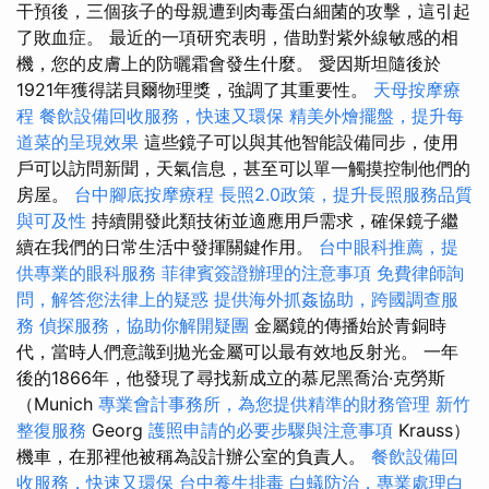
干預後，三個孩子的母親遭到肉毒蛋白細菌的攻擊，這引起
了敗血症。 最近的一項研究表明，借助對紫外線敏感的相
機，您的皮膚上的防曬霜會發生什麼。 愛因斯坦隨後於
1921年獲得諾貝爾物理獎，強調了其重要性。
天母按摩療
程
餐飲設備回收服務，快速又環保
精美外燴擺盤，提升每
道菜的呈現效果
這些鏡子可以與其他智能設備同步，使用
戶可以訪問新聞，天氣信息，甚至可以單一觸摸控制他們的
房屋。
台中腳底按摩療程
長照2.0政策，提升長照服務品質
與可及性
持續開發此類技術並適應用戶需求，確保鏡子繼
續在我們的日常生活中發揮關鍵作用。
台中眼科推薦，提
供專業的眼科服務
菲律賓簽證辦理的注意事項
免費律師詢
問，解答您法律上的疑惑
提供海外抓姦協助，跨國調查服
務
偵探服務，協助你解開疑團
金屬鏡的傳播始於青銅時
代，當時人們意識到拋光金屬可以最有效地反射光。 一年
後的1866年，他發現了尋找新成立的慕尼黑喬治·克勞斯
（Munich
專業會計事務所，為您提供精準的財務管理
新竹
整復服務
Georg
護照申請的必要步驟與注意事項
Krauss）
機車，在那裡他被稱為設計辦公室的負責人。
餐飲設備回
收服務，快速又環保
台中養生排毒
白蟻防治，專業處理白