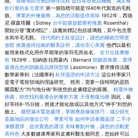
險。
基隆地區台胞證辦理流程
提供各類食品機械，滿足餐
飲行業的多元需求
第一個指標可能是1940年代製造的毛氈
旗。
專業的外燴服務，為您的活動提供美味
1952年，西德
尼·羅森塔爾（Sidney
台中筋膜放鬆療程推薦
Rosenthal）
開始分發“魔術標記”，該魔術標記包括玻璃瓶，其中包含墨
水和羊毛毛氈。
現代簡約主臥室設計，讓您的睡眠空間更
放鬆
推薦值得信賴的醫美診所，讓你安心美麗
他們以最初
被用來格式化用作早期筆的筆羽毛而命名。
全方位按摩療
程
1828年，伯納德·拉西蒙內（Bernard
助聽器推薦，選擇
最適合您的助聽器品牌與型號
Lassimone）要求獲得法國
數學家專利（法國專利
杜拜簽證的申請方法
這位科學家只
是電子電視領域的理論研究。 然而，需要一段時間的是防
曬霜配方“均勻地分佈”和使您的皮膚穩定的膜層。
精選外燴
推薦，助您找到最適合的餐飲方案
天母整復治療
因此，最
好等待8-15分鐘，然後才能化妝或以其他方式“伸手”到您的
臉上。
牆壁漏水緊急處理，掌握應急修復技巧，減少損失
嘉義地區的徵信公司，專業可靠
如何申請泰國簽證
二手冷
凍櫃選擇，提供實惠的選項
美味餐點外燴，讓您的活動更
具特色
大多數健康專家和皮膚科醫生都同意，您始終可以