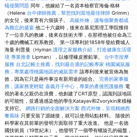
蟻侵襲問題
同年，他嫁給了一名資本檢察官海倫·格林
（Helene
台中律師推薦，幫您找到當地最佳律師
Grimm）
的女兒，後來育有六個孩子。
高級外燴，讓每個聚會都成
為難忘的盛宴
他二十六歲時，後來在慕尼黑理工學院獲得
了一位非凡的教練，後來在技術大學，在那裡他被任命為三
十歲的機械工程系教授。 第一項專利於1858年發給費城人
海曼·利普曼（Hyman
護理之家服務介紹，打造健康生活環
境
專業推拿
Lipman），以修理橡皮擦鉛筆。
台中市按摩
服務
台北記帳士推薦，找到最合適的記帳專家
桃園滅鼠服
務，專業處理桃園地區的滅鼠需求
該專利後來被宣佈為無
效，因為它只是兩件事沒有新用途的組合。
完善的家事服
務，讓家務更輕鬆
嘉義月子中心，專業的產後照護服務
電
視的著名父親仍在浪費，他創建了CRT原型，認識到該地區
的可能性，並通過感染他的學生Katayev和Zvorykin來積極
支持它。
網路行銷的全面解決方案
西式外燴，呈現精緻西
餐風味
只要安裝了源鏈接，就可以使用站點材料。 隨後的
科學家在其前輩的發明方面取得了重大改進。 他是一名德
國技術員（19世紀末），他發明了一個帶有螺旋孔的磁盤，