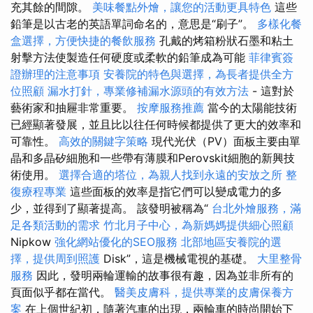
充其餘的間隙。
美味餐點外燴，讓您的活動更具特色
這些
鉛筆是以古老的英語單詞命名的，意思是“刷子”。
多樣化餐
盒選擇，方便快捷的餐飲服務
孔戴的烤箱粉狀石墨和粘土
射擊方法使製造任何硬度或柔軟的鉛筆成為可能
菲律賓簽
證辦理的注意事項
安養院的特色與選擇，為長者提供全方
位照顧
漏水打針，專業修補漏水源頭的有效方法
- 這對於
藝術家和抽屜非常重要。
按摩服務推薦
當今的太陽能技術
已經顯著發展，並且比以往任何時候都提供了更大的效率和
可靠性。
高效的關鍵字策略
現代光伏（PV）面板主要由單
晶和多晶矽細胞和一些帶有薄膜和Perovskit細胞的新興技
術使用。
選擇合適的塔位，為親人找到永遠的安放之所
整
復療程專業
這些面板的效率是指它們可以變成電力的多
少，並得到了顯著提高。 該發明被稱為“
台北外燴服務，滿
足各類活動的需求
竹北月子中心，為新媽媽提供細心照顧
Nipkow
強化網站優化的SEO服務
北部地區安養院的選
擇，提供周到照護
Disk”，這是機械電視的基礎。
大里整骨
服務
因此，發明兩輪運輸的故事很有趣，因為並非所有的
頁面似乎都在當代。
醫美皮膚科，提供專業的皮膚保養方
案
在上個世紀初，隨著汽車的出現，兩輪車的時尚開始下