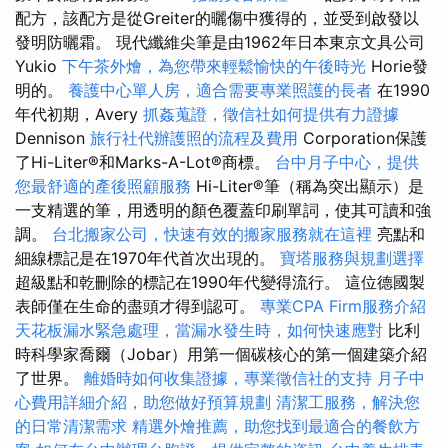
配方，該配方是從Greiter的曬傷中獲得的，並受到啟發以
發明防曬霜。 現代纖維尖筆是由1962年日本東京文具公司
Yukio
下午茶外燴，為您帶來輕鬆愉快的午後時光
Horie發
明的。
養護中心單人房，適合需要專業照護的長者
在1990
年代初期，Avery
抓姦蒐證，徵信社如何提供有力證據
Dennison
旅行社代辦護照的流程及費用
Corporation保護
了Hi-Liter®和Marks-A-Lot®商標。
台中月子中心，提供
您最舒適的產後照顧服務
Hi-Liter®筆（稱為突出顯示）是
一支精選的筆，用透明的顏色覆蓋印刷單詞，使其可讀和強
調。
台北搬家公司，快速有效的搬家服務就在這裡
亮點和
細線標記是在1970年代首次出現的。
寶塔服務與規劃選擇
超級點和乾刪除的標記在1990年代變得流行。 這位德國製
表師僅在生命的盡頭才得到認可。
專業CPA Firm服務介紹
天花板漏水緊急處理，當漏水發生時，如何快速應對
比利
時科學家喬爾（Jobar）用第一個碳核心的第一個建築介紹
了世界。
離婚時如何收集證據，專業徵信社的支持
月子中
心費用詳細介紹，助您做好預算規劃
清潔工服務，解決您
的日常清潔需求
精選外燴推薦，助您找到最適合的餐飲方