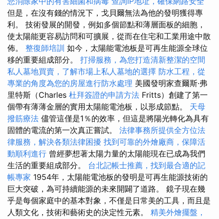
您消除家中的有害細菌和病毒
查詢IP地址，確保網路安全
但是，在沒有錢的情況下，戈貝爾無法為他的發明獲得專
利。 技術發展的開發，例如多個節點和薄層面板的細胞，
使太陽能更容易訪問和可擴展，從而在住宅和工業用途中散
佈。
整復師培訓
如今，太陽能電池板是可再生能源全球位
移的重要組成部分。
打掃服務，為您打造清新整潔的空間
私人墓地買賣，了解市場上私人墓地的選擇
防水工程，從
專業的角度為您的房屋進行防水處理
美國發明家查爾斯·弗
里特斯（Charles
杜拜簽證的申請方法
Fritts）創建了第一
個帶有薄薄金層的實用太陽能電池板，以形成節點。
天母
撥筋療法
儘管這僅是1％的效率，但這是將陽光轉化為具有
固體的電流的第一次真正嘗試。
法律事務所提供全方位法
律服務，解決各類法律困擾
找到可靠的外燴廠商，保障活
動順利進行
曾經夢想著太陽力量的太陽能現在已成為我們
生活的重要組成部分。
台北記帳士推薦，找到最合適的記
帳專家
1954年，太陽能電池板的發明是可再生能源技術的
巨大突破，為可持續能源的未來開闢了道路。 鏡子現在幾
乎是每個家庭中的基本對象，不僅是日常美的工具，而且是
人類文化，技術和藝術史的決定性元素。
精美外燴擺盤，