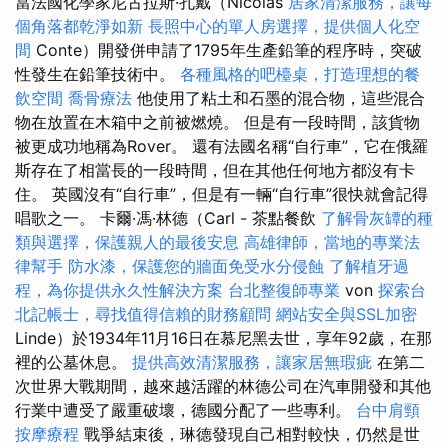
當法國化學家尼古拉斯·孔戴（Nicolas
居家清潔服務，讓每
個角落都乾淨如新
長照中心的單人房選擇，提供個人化空
間
Conte）開發併申請了1795年生產鉛筆的程序時，突破
性發生在鉛筆技術中。
各種風格的吧檯桌，打造理想的餐
飲空間
喬骨療法
他使用了粘土和石墨的混合物，這些混合
物在放置在木箱中之前被燃燒。 但是有一段時間，該貨物
被更成功地稱為Rover。 還有法國名稱“自行車”，它在俄羅
斯存在了相當長的一段時間，但在其他任何地方都沒有卡
住。 英國沒有“自行車”，但是有一輛“自行車”很快就會記得
唱歌之一。 卡爾·馮·林德（Carl - 茶點餐飲
了解骨灰罈的種
類與選擇，保護親人的最後安息
高雄律師，當地的專業法
律幫手
防水漆，保護您的牆面免受水分侵蝕
了解植牙過
程，為你提供永久性解決方案
台北整復師專業
von
探索台
北記帳士，尋找值得信賴的財務顧問
網站安全與SSL加密
Linde）於1934年11月16日在慕尼黑去世，享年92歲，在那
裡的公墓休息。
提供高效清潔服務，讓家居無瑕疵
在第二
次世界大戰期間，越來越活躍的林德公司在汽車開發和其他
行業中遭受了嚴重破壞，德國分配了一些專利。
台中肩頸
按摩療程
戰爭結束後，琳德發現自己相對較快，仍然是世