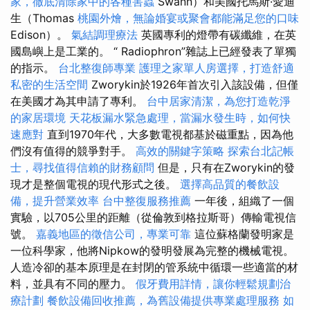
家，徹底清除家中的各種害蟲
Swann）和美國托馬斯·愛迪
生（Thomas
桃園外燴，無論婚宴或聚會都能滿足您的口味
Edison）。
氣結調理療法
英國專利的燈帶有碳纖維，在英
國島嶼上是工業的。 “ Radiophron”雜誌上已經發表了單獨
的指示。
台北整復師專業
護理之家單人房選擇，打造舒適
私密的生活空間
Zworykin於1926年首次引入該設備，但僅
在美國才為其申請了專利。
台中居家清潔，為您打造乾淨
的家居環境
天花板漏水緊急處理，當漏水發生時，如何快
速應對
直到1970年代，大多數電視都基於磁重點，因為他
們沒有值得的競爭對手。
高效的關鍵字策略
探索台北記帳
士，尋找值得信賴的財務顧問
但是，只有在Zworykin的發
現才是整個電視的現代形式之後。
選擇高品質的餐飲設
備，提升營業效率
台中整復服務推薦
一年後，組織了一個
實驗，以705公里的距離（從倫敦到格拉斯哥）傳輸電視信
號。
嘉義地區的徵信公司，專業可靠
這位蘇格蘭發明家是
一位科學家，他將Nipkow的發明發展為完整的機械電視。
人造冷卻的基本原理是在封閉的管系統中循環一些適當的材
料，並具有不同的壓力。
假牙費用詳情，讓你輕鬆規劃治
療計劃
餐飲設備回收推薦，為舊設備提供專業處理服務
如