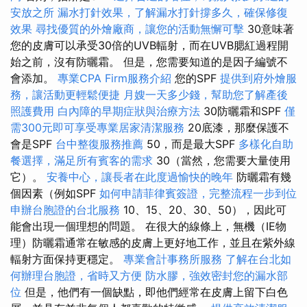
安放之所
漏水打針效果，了解漏水打針撐多久，確保修復
效果
尋找優質的外燴廠商，讓您的活動無懈可擊
30意味著
您的皮膚可以承受30倍的UVB輻射，而在UVB腮紅過程開
始之前，沒有防曬霜。 但是，您需要知道的是因子編號不
會添加。
專業CPA Firm服務介紹
您的SPF
提供到府外燴服
務，讓活動更輕鬆便捷
月嫂一天多少錢，幫助您了解產後
照護費用
白內障的早期症狀與治療方法
30防曬霜和SPF
僅
需300元即可享受專業居家清潔服務
20底漆，那麼保護不
會是SPF
台中整復服務推薦
50，而是最大SPF
多樣化自助
餐選擇，滿足所有賓客的需求
30（當然，您需要大量使用
它）。
安養中心，讓長者在此度過愉快的晚年
防曬霜有幾
個因素（例如SPF
如何申請菲律賓簽證，完整流程一步到位
申辦台胞證的台北服務
10、15、20、30、50），因此可
能會出現一個理想的問題。 在很大的線條上，無機（IE物
理）防曬霜通常在敏感的皮膚上更好地工作，並且在紫外線
輻射方面保持更穩定。
專業會計事務所服務
了解在台北如
何辦理台胞證，省時又方便
防水膠，強效密封您的漏水部
位
但是，他們有一個缺點，即他們經常在皮膚上留下白色