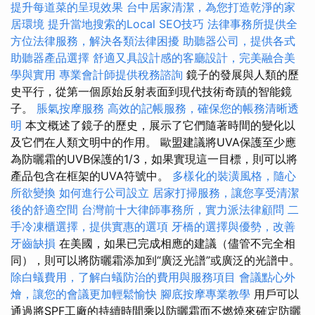
提升每道菜的呈現效果
台中居家清潔，為您打造乾淨的家
居環境
提升當地搜索的Local SEO技巧
法律事務所提供全
方位法律服務，解決各類法律困擾
助聽器公司，提供各式
助聽器產品選擇
舒適又具設計感的客廳設計，完美融合美
學與實用
專業會計師提供稅務諮詢
鏡子的發展與人類的歷
史平行，從第一個原始反射表面到現代技術奇蹟的智能鏡
子。
脹氣按摩服務
高效的記帳服務，確保您的帳務清晰透
明
本文概述了鏡子的歷史，展示了它們隨著時間的變化以
及它們在人類文明中的作用。 歐盟建議將UVA保護至少應
為防曬霜的UVB保護的1/3，如果實現這一目標，則可以將
產品包含在框架的UVA符號中。
多樣化的裝潢風格，隨心
所欲變換
如何進行公司設立
居家打掃服務，讓您享受清潔
後的舒適空間
台灣前十大律師事務所，實力派法律顧問
二
手冷凍櫃選擇，提供實惠的選項
牙橋的選擇與優勢，改善
牙齒缺損
在美國，如果已完成相應的建議（儘管不完全相
同），則可以將防曬霜添加到“廣泛光譜”或廣泛的光譜中。
除白蟻費用，了解白蟻防治的費用與服務項目
會議點心外
燴，讓您的會議更加輕鬆愉快
腳底按摩專業教學
用戶可以
通過將SPF工廠的持續時間乘以防曬霜而不燃燒來確定防曬