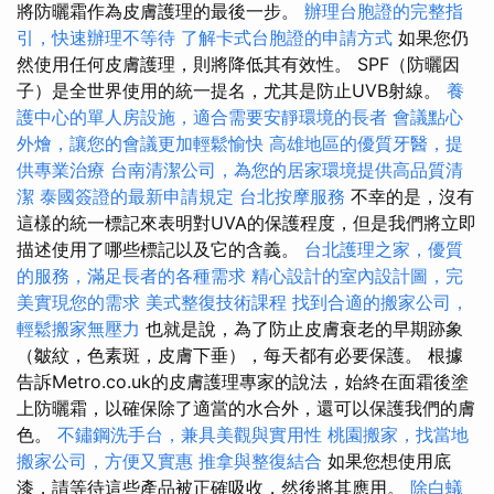
將防曬霜作為皮膚護理的最後一步。
辦理台胞證的完整指
引，快速辦理不等待
了解卡式台胞證的申請方式
如果您仍
然使用任何皮膚護理，則將降低其有效性。 SPF（防曬因
子）是全世界使用的統一提名，尤其是防止UVB射線。
養
護中心的單人房設施，適合需要安靜環境的長者
會議點心
外燴，讓您的會議更加輕鬆愉快
高雄地區的優質牙醫，提
供專業治療
台南清潔公司，為您的居家環境提供高品質清
潔
泰國簽證的最新申請規定
台北按摩服務
不幸的是，沒有
這樣的統一標記來表明對UVA的保護程度，但是我們將立即
描述使用了哪些標記以及它的含義。
台北護理之家，優質
的服務，滿足長者的各種需求
精心設計的室內設計圖，完
美實現您的需求
美式整復技術課程
找到合適的搬家公司，
輕鬆搬家無壓力
也就是說，為了防止皮膚衰老的早期跡象
（皺紋，色素斑，皮膚下垂），每天都有必要保護。 根據
告訴Metro.co.uk的皮膚護理專家的說法，始終在面霜後塗
上防曬霜，以確保除了適當的水合外，還可以保護我們的膚
色。
不鏽鋼洗手台，兼具美觀與實用性
桃園搬家，找當地
搬家公司，方便又實惠
推拿與整復結合
如果您想使用底
漆，請等待這些產品被正確吸收，然後將其應用。
除白蟻