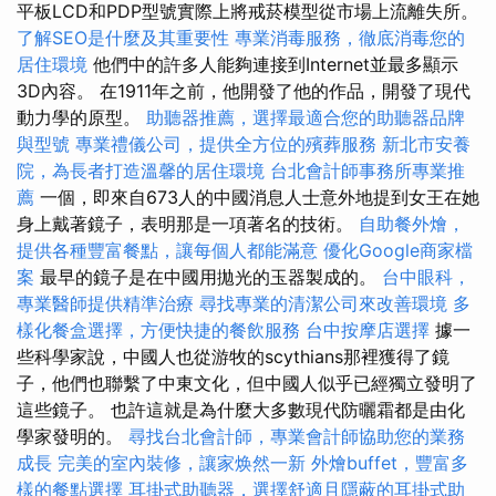
平板LCD和PDP型號實際上將戒菸模型從市場上流離失所。
了解SEO是什麼及其重要性
專業消毒服務，徹底消毒您的
居住環境
他們中的許多人能夠連接到Internet並最多顯示
3D內容。 在1911年之前，他開發了他的作品，開發了現代
動力學的原型。
助聽器推薦，選擇最適合您的助聽器品牌
與型號
專業禮儀公司，提供全方位的殯葬服務
新北市安養
院，為長者打造溫馨的居住環境
台北會計師事務所專業推
薦
一個，即來自673人的中國消息人士意外地提到女王在她
身上戴著鏡子，表明那是一項著名的技術。
自助餐外燴，
提供各種豐富餐點，讓每個人都能滿意
優化Google商家檔
案
最早的鏡子是在中國用拋光的玉器製成的。
台中眼科，
專業醫師提供精準治療
尋找專業的清潔公司來改善環境
多
樣化餐盒選擇，方便快捷的餐飲服務
台中按摩店選擇
據一
些科學家說，中國人也從游牧的scythians那裡獲得了鏡
子，他們也聯繫了中東文化，但中國人似乎已經獨立發明了
這些鏡子。 也許這就是為什麼大多數現代防曬霜都是由化
學家發明的。
尋找台北會計師，專業會計師協助您的業務
成長
完美的室內裝修，讓家焕然一新
外燴buffet，豐富多
樣的餐點選擇
耳掛式助聽器，選擇舒適且隱蔽的耳掛式助