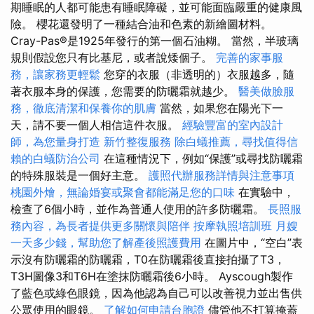
期睡眠的人都可能患有睡眠障礙，並可能面臨嚴重的健康風
險。 櫻花還發明了一種結合油和色素的新繪圖材料。
Cray-Pas®是1925年發行的第一個石油糊。 當然，半玻璃
規則假設您只有比基尼，或者說矮個子。
完善的家事服
務，讓家務更輕鬆
您穿的衣服（非透明的）衣服越多，隨
著衣服本身的保護，您需要的防曬霜就越少。
醫美做臉服
務，徹底清潔和保養你的肌膚
當然，如果您在陽光下一
天，請不要一個人相信這件衣服。
經驗豐富的室內設計
師，為您量身打造
新竹整復服務
除白蟻推薦，尋找值得信
賴的白蟻防治公司
在這種情況下，例如“保護”或尋找防曬霜
的特殊服裝是一個好主意。
護照代辦服務詳情與注意事項
桃園外燴，無論婚宴或聚會都能滿足您的口味
在實驗中，
檢查了6個小時，並作為普通人使用的許多防曬霜。
長照服
務內容，為長者提供更多關懷與陪伴
按摩執照培訓班
月嫂
一天多少錢，幫助您了解產後照護費用
在圖片中，“空白”表
示沒有防曬霜的防曬霜，T0在防曬霜後直接拍攝了T3，
T3H圖像3和T6H在塗抹防曬霜後6小時。 Ayscough製作
了藍色或綠色眼鏡，因為他認為自己可以改善視力並出售供
公眾使用的眼鏡。
了解如何申請台胞證
儘管他不打算掩蓋