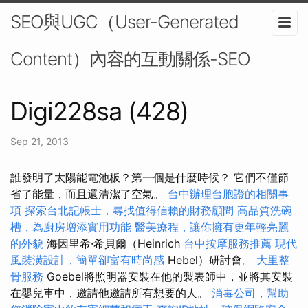
SEO與UGC（User-Generated
Content）內容的互動關係-SEO
Digi228sa (428)
Sep 21, 2013
誰發明了太陽能電池板？第一個是什麼時候？ 它們不僅節
省了能量，而且還清潔了空氣。
台中辦理台胞證的相關事
項
探索台北記帳士，尋找值得信賴的財務顧問
高品質洗碗
槽，為廚房增添實用功能
醫美療程，讓你擁有更年輕亮麗
的外貌
海因里希·希貝爾（Heinrich
台中按摩服務推薦
現代
風裝潢設計，簡單卻富有時尚感
Hebel）研討會。
大里整
骨服務
Goebel將照明器安裝在他的製表師中，並將其安裝
在嬰兒車中，邀請他邀請所有想要的人。
消毒公司，幫助