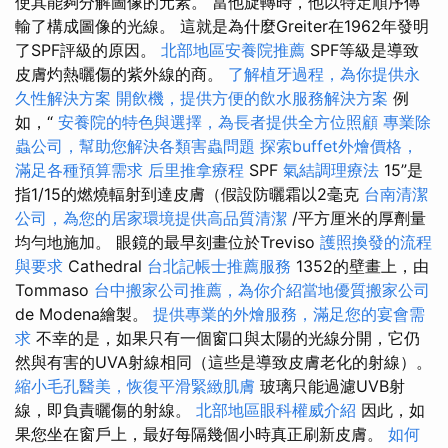
使其能夠分解圖像的元素。 當他旋轉時，他以特定順序傳
輸了構成圖像的光線。 這就是為什麼Greiter在1962年發明
了SPF評級的原因。
北部地區安養院推薦
SPF等級是導致
皮膚灼熱曬傷的紫外線的商。
了解植牙過程，為你提供永
久性解決方案
開飲機，提供方便的飲水服務解決方案
例
如，“
安養院的特色與選擇，為長者提供全方位照顧
專業除
蟲公司，幫助您解決各類害蟲問題
探索buffet外燴價格，
滿足各種預算需求
后里推拿療程
SPF
氣結調理療法
15”是
指1/15的燃燒輻射到達皮膚（假設防曬霜以2毫克
台南清潔
公司，為您的居家環境提供高品質清潔
/平方厘米的厚劑量
均勻地施加。 眼鏡的最早刻畫位於Treviso
護照換發的流程
與要求
Cathedral
台北記帳士推薦服務
1352的壁畫上，由
Tommaso
台中搬家公司推薦，為你介紹當地優質搬家公司
de Modena繪製。
提供專業的外燴服務，滿足您的宴會需
求
不幸的是，如果只有一個窗口與太陽的光線分開，它仍
然與有害的UVA射線相同（這些是導致皮膚老化的射線）。
縮小毛孔醫美，恢復平滑緊緻肌膚
玻璃只能過濾UVB射
線，即負責曬傷的射線。
北部地區眼科權威介紹
因此，如
果您坐在窗戶上，最好每隔幾個小時真正刷新皮膚。
如何