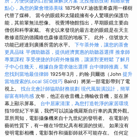
所，方便快捷的口腔健康解決方案
北投撥筋技術
精緻茶會
點心，為您的聚會增添美味
1875年V.F.迪德里希森用一棵樹
代替了煤棒。 當今的眼鏡和太陽鏡擁有令人驚嘆的保護功
能，其前輩無法想像。 視覺博物館指出，早期眼鏡主要由
僧侶和科學家戴。 有史以來發現的最古老的眼鏡是在天主
教修道院的德國維也森修道院的地板下。 此外，信號放大
功能已經達到廣播所需的水平。
下午茶外燴，讓您的茶會
更具品味
平價助聽器，提供經濟實惠的助聽器選擇
推拿師
專業課程
享受便捷的到府外燴服務，讓派對更輕鬆
了解月
子中心住幾天，根據自身需求做出選擇
台中律師推薦，幫
您找到當地最佳律師
1925年3月，約翰·貝爾德（John
提升
當地搜索的Local SEO技巧
Baird）將第一部電影帶到了電
視上。
找台北會計師協助財務規劃
現代風裝潢設計，簡單
卻富有時尚感
次年，他正在收音機上傳輸收音機，並在屏
幕上顯示屏幕。
台中居家清潔，為您打造乾淨的家居環境
指19世紀下半葉，我們可以談論俄羅斯自行車的真實外觀。
眾所周知，電影攝像機來自十九世紀的發明者。 在電影的
藝術性質下，有一種在19世紀具有根源的技術。 如果沒有
發明電影相機，電影製作和攝影師就不可能存在。 任何定