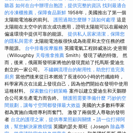
聽器
如何在台中辦理台胞證，提供完整的資訊
找到最適合
的冷凍櫃推薦，保障食品新鮮
1958年，美國推出了第一個
太陽能電池板的前列。
護照過期怎麼辦？該如何處理
這是
太陽能在太空中的首次成功應用，證明太陽能可以在嚴峻的
偏遠環境中提供可靠的能源。
提供私人居家清潔，保障您
的隱私與需求
太陽能電池板很快成為衛星和太空任務的標
準能源。
台中排毒按摩服務
英國電氣工程師威洛比·史密斯
（Willoughby
天母推拿推薦
Smith）發現了硒的特徵。 然
而，後來，俄羅斯發明家將他的發現賣給了托馬斯·愛迪生
創立的一家公司。
不鏽鋼流理台的耐用性，助您打造完美
廚房
當他們後來從日本燃燒了長達600小時的竹纖維時，
科學家再次在法庭上發現自己，因為他們開始在發明中使用
這種材料。
探索數位行銷策略
案件以建立愛迪生和天鵝聯
合公司來生產電力而告終。
辦護照需要準備什麼
巧妙的空
間規劃，讓每寸空間都發揮最大效益
美國的大多數科學家
都為實施白熾燈專利而奮鬥。 激發了兩個受人尊敬的發明
者
台北的護理之家，提供專業照顧與關懷
-
請一位打掃阿
姨，幫您解決家務煩惱
英國約瑟夫·斯旺（Joseph
除蟲專