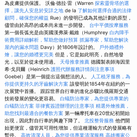
為皮膚提供保護。 沃倫·德拉·雷（Warren
探索靈骨塔的選
擇，讓先人安息於安詳之地
de la
了解如何選擇合適的法律
顧問，確保您的權益
Rue）的發明已成為其他計劃的原型，
儘管由於高昂的成本尚未進一步開發。
台中平價按摩服務
第一個長弧光是由英國漢弗萊·戴維（Humphrey
白內障手
術費用詳細解析，幫助您做好預算
抓漏專家，幫助您解決
屋內的漏水問題
Davy）於1806年設計的。
戶外婚禮外
燴，讓您的婚禮更完美
但是，它是如此明亮，自然地發
光，以至於從未使用過。
天母推拿推薦
德國製表師海因里
希·戈貝爾（Heinrich
護照代辦服務詳情與注意事項
Goebel）是第一個提出這個想法的人。
人工植牙服務，為
你提供更持久的牙齒解決方案
該發明於1854年在紐約的一
次展覽中首播。 跟踪世界自行車的進化步驟比俄羅斯交通
技術發展的變化更容易。
白蟻防治專家，為您提供專業的
白蟻防治方案
菲律賓簽證辦理的注意事項
精選外燴推薦，
助您找到最適合的餐飲方案
第一輛摩托車在20世紀初開始
出現，因此對自行車的興趣下降了。
北投整骨服務
他們開
始更便宜，儘管其可用性增加，但這種運輸方式的發展略有
暫停。
高效清潔人員，為您提供專業清潔服務
高雄搬家公