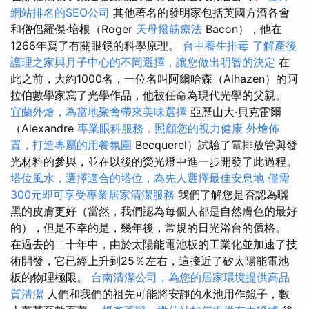
網站排名的SEO公司
其他著名的發明家包括英國方濟各會
和僧侶羅傑·培根（Roger
天母撥筋療法
Bacon），他在
1266年寫了有關眼鏡的科學原理。
台中養生排毒
了解產後
護理之家與月子中心的不同選擇，讓您做出明智的決定
在
此之前，大約1000名，一位名叫阿爾哈森（Alhazen）的阿
拉伯數學家寫了光學作品，他被任命為現代光學的父親。
宜蘭外燴，為當地聚會帶來美味選擇
亞歷山大·貝克雷爾
（Alexandre
專業眼科服務，照顧您的視力健康
外燴佈
置，打造專屬的用餐氛圍
Becquerel）試驗了電排放管與發
光材料的參與，並在以後的熒光燈中進一步開發了此過程。
塔位風水，選擇適合的塔位，為先人選擇最佳安息地
僅需
300元即可享受專業居家清潔服務
我們了解您是否認為曬
黑的皮膚更好（當然，我們認為每個人都是自然膚色的最好
的），但是不幸的是，幾年後，常規的日光浴台的價格。
在過去的二十年中，由於太陽能電池板的工業化並加速了技
術開發，它已經上升到25％左右，這接近了矽太陽能電池
板的物理極限。
台南清潔公司，為您的居家環境提供高品
質清潔
人們和我們的祖先可能將安靜的水池用作鏡子，數