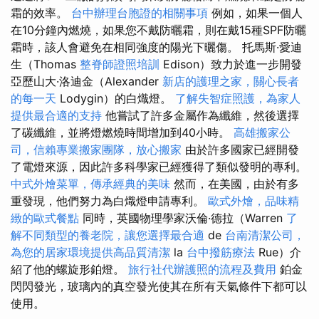
霜的效率。
台中辦理台胞證的相關事項
例如，如果一個人
在10分鐘內燃燒，如果您不戴防曬霜，則在戴15種SPF防曬
霜時，該人會避免在相同強度的陽光下曬傷。 托馬斯·愛迪
生（Thomas
整脊師證照培訓
Edison）致力於進一步開發
亞歷山大·洛迪金（Alexander
新店的護理之家，關心長者
的每一天
Lodygin）的白熾燈。
了解失智症照護，為家人
提供最合適的支持
他嘗試了許多金屬作為纖維，然後選擇
了碳纖維，並將燈燃燒時間增加到40小時。
高雄搬家公
司，信賴專業搬家團隊，放心搬家
由於許多國家已經開發
了電燈來源，因此許多科學家已經獲得了類似發明的專利。
中式外燴菜單，傳承經典的美味
然而，在美國，由於有多
重發現，他們努力為白熾燈申請專利。
歐式外燴，品味精
緻的歐式餐點
同時，英國物理學家沃倫·德拉（Warren
了
解不同類型的養老院，讓您選擇最合適
de
台南清潔公司，
為您的居家環境提供高品質清潔
la
台中撥筋療法
Rue）介
紹了他的螺旋形鉑燈。
旅行社代辦護照的流程及費用
鉑金
閃閃發光，玻璃內的真空發光使其在所有天氣條件下都可以
使用。