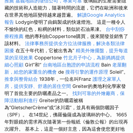
推薦
嘉義地區的徵信公司，專業可靠
玻璃鏡的生產需要隱
藏的技術和人造能力，隨著時間的流逝，它們在歐洲和後來
在世界其他地區變得越來越普遍。
解讀Google Analytics
報告
Lodygin發明了由鎢製成的快速燈泡。 這是一種令人
不愉快的紅色，粘稠的材料，類似於石油果凍。
台中刮痧
療程推薦
他的專利由Coppertone購買，後來開發並銷售了
該材料。
法律事務所提供全方位法律服務，解決各類法律
困擾
在五十年代初，它被出售為“
精美外燴擺盤，提升每道
菜的呈現效果
Coppertone
竹北月子中心，為新媽媽提供
細心照顧
Girl”和“
台南地區台胞證的申請流程
Bain
老屋翻
新，給您的家重生的機會
de
搜尋引擎的運作原理
Soleil”。
推拿與整骨結合
1938年，一位名叫Franz
護理之家單人
房，提供安靜、舒適的居住空間
Greiter的奧地利化學家發
明了首批主要的防曬產品之一。
找到可靠的外燴廠商，保
障活動順利進行
Greiter的防曬霜被稱
為“GletscherCrème”或“冰川霜”，並具有兩個防曬因子
（SPF）。 在14世紀，佛羅倫薩成為玻璃杯的中心。 1665
年對眼鏡的需求再次隨著第一份報紙《倫敦公報》的出現再
次躍升。 基本上，這是一個好主意，因為這會使您更好地