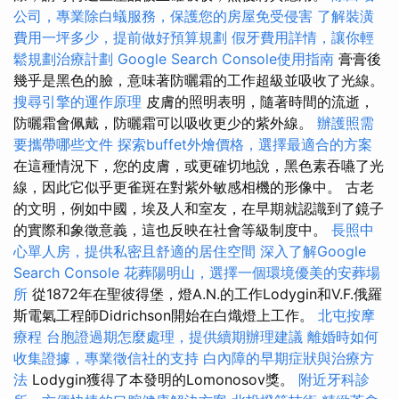
公司，專業除白蟻服務，保護您的房屋免受侵害
了解裝潢
費用一坪多少，提前做好預算規劃
假牙費用詳情，讓你輕
鬆規劃治療計劃
Google Search Console使用指南
膏膏後
幾乎是黑色的臉，意味著防曬霜的工作超級並吸收了光線。
搜尋引擎的運作原理
皮膚的照明表明，隨著時間的流逝，
防曬霜會佩戴，防曬霜可以吸收更少的紫外線。
辦護照需
要攜帶哪些文件
探索buffet外燴價格，選擇最適合的方案
在這種情況下，您的皮膚，或更確切地說，黑色素吞嚥了光
線，因此它似乎更雀斑在對紫外敏感相機的形像中。 古老
的文明，例如中國，埃及人和室友，在早期就認識到了鏡子
的實際和象徵意義，這也反映在社會等級制度中。
長照中
心單人房，提供私密且舒適的居住空間
深入了解Google
Search Console
花葬陽明山，選擇一個環境優美的安葬場
所
從1872年在聖彼得堡，燈A.N.的工作Lodygin和V.F.俄羅
斯電氣工程師Didrichson開始在白熾燈上工作。
北屯按摩
療程
台胞證過期怎麼處理，提供續期辦理建議
離婚時如何
收集證據，專業徵信社的支持
白內障的早期症狀與治療方
法
Lodygin獲得了本發明的Lomonosov獎。
附近牙科診