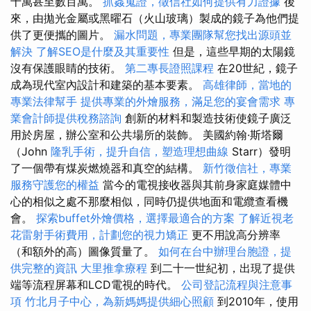
十萬甚至數百萬。
抓姦蒐證，徵信社如何提供有力證據
後
來，由拋光金屬或黑曜石（火山玻璃）製成的鏡子為他們提
供了更便攜的圖片。
漏水問題，專業團隊幫您找出源頭並
解決
了解SEO是什麼及其重要性
但是，這些早期的太陽鏡
沒有保護眼睛的技術。
第二專長證照課程
在20世紀，鏡子
成為現代室內設計和建築的基本要素。
高雄律師，當地的
專業法律幫手
提供專業的外燴服務，滿足您的宴會需求
專
業會計師提供稅務諮詢
創新的材料和製造技術使鏡子廣泛
用於房屋，辦公室和公共場所的裝飾。 美國約翰·斯塔爾
（John
隆乳手術，提升自信，塑造理想曲線
Starr）發明
了一個帶有煤炭燃燒器和真空的結構。
新竹徵信社，專業
服務守護您的權益
當今的電視接收器與其前身家庭媒體中
心的相似之處不那麼相似，同時仍提供地面和電纜查看機
會。
探索buffet外燴價格，選擇最適合的方案
了解近視老
花雷射手術費用，計劃您的視力矯正
更不用說高分辨率
（和額外的高）圖像質量了。
如何在台中辦理台胞證，提
供完整的資訊
大里推拿療程
到二十一世紀初，出現了提供
端等流程屏幕和LCD電視的時代。
公司登記流程與注意事
項
竹北月子中心，為新媽媽提供細心照顧
到2010年，使用