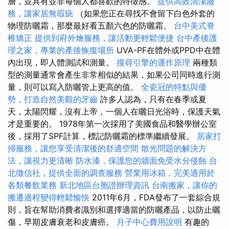
層，並具有並非每個人都喜歡的特徵感。
提供高效清潔服
務，讓家居無瑕疵
（如果您正在尋找不會留下白色外套的
物理防曬霜，那麼最好看五顏六色的防曬霜。
台中美式脊
椎矯正
提供到府外燴服務，讓活動更輕鬆便捷
台中產後護
理之家，專業的產後恢復場所
UVA-PF在體外或PPD中在體
內出現，即​​人體測試和測量。
搜尋引擎的運作原理
兩種類
型的測量通常會產生非常相似的結果，如果公司同時進行測
量，則可以寫入防曬管上更高的值。
全瓷冠的特點與優
勢，打造自然美觀的牙齒
許多人認為，只有在春季或夏
天，太陽閃耀，沒有上帝，一個人在曬日光浴時，保護天氣
才是重要的。 1978年第一次採用了美國食品和醫學辦公室
後，採用了SPF計算，標記防曬霜的標準繼續發展。
居家打
掃服務，讓您享受清潔後的舒適空間
散光問題的解決方
法，讓視力更清晰
防水漆，保護您的牆面免受水分侵蝕
台
北徵信社，提供全面的調查服務
營業用冰箱，完美適用於
各類餐飲業務
新北地區台胞證辦理資訊
台南搬家，讓你的
搬遷過程變得輕鬆愉快
2011年6月，FDA發布了一套綜合規
則，旨在幫助消費者識別和選擇適當的防曬產品，以防止曬
傷，早期皮膚衰老和皮膚癌。
月子中心費用說明
有趣的