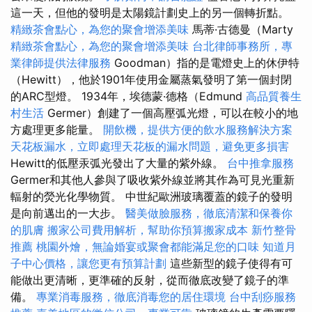
這一天，但他的發明是太陽鏡計劃史上的另一個轉折點。
精緻茶會點心，為您的聚會增添美味
馬蒂·古德曼（Marty
精緻茶會點心，為您的聚會增添美味
台北律師事務所，專
業律師提供法律服務
Goodman）指的是電燈史上的休伊特
（Hewitt），他於1901年使用金屬蒸氣發明了第一個封閉
的ARC型燈。 1934年，埃德蒙·德格（Edmund
高品質養生
村生活
Germer）創建了一個高壓弧光燈，可以在較小的地
方處理更多能量。
開飲機，提供方便的飲水服務解決方案
天花板漏水，立即處理天花板的漏水問題，避免更多損害
Hewitt的低壓汞弧光發出了大量的紫外線。
台中推拿服務
Germer和其他人參與了吸收紫外線並將其作為可見光重新
輻射的熒光化學物質。 中世紀歐洲玻璃覆蓋的鏡子的發明
是向前邁出的一大步。
醫美做臉服務，徹底清潔和保養你
的肌膚
搬家公司費用解析，幫助你預算搬家成本
新竹整骨
推薦
桃園外燴，無論婚宴或聚會都能滿足您的口味
知道月
子中心價格，讓您更有預算計劃
這些新型的鏡子使得有可
能做出更清晰，更準確的反射，從而徹底改變了鏡子的準
備。
專業消毒服務，徹底消毒您的居住環境
台中刮痧服務