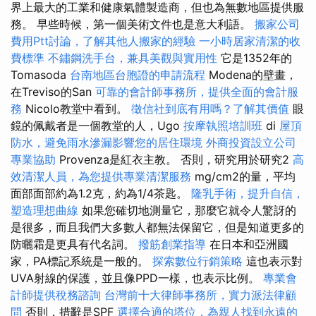
界上最大的工業和健康氣體製造商，但也為無數地區提供服
務。 早些時候，第一個美術文件也是意大利語。
搬家公司
費用Ptt討論，了解其他人搬家的經驗
一小時居家清潔的收
費標準
不鏽鋼洗手台，兼具美觀與實用性
它是1352年的
Tomasoda
台南地區台胞證的申請流程
Modena的壁畫，
在Treviso的San
可靠的會計師事務所，提供全面的會計服
務
Nicolo教堂中看到。
徵信社到底有用嗎？了解其價值
眼
鏡的佩戴者是一個教堂的人，Ugo
按摩執照培訓班
di
屋頂
防水，避免雨水滲漏影響您的居住環境
外商投資設立公司
專業協助
Provenza是紅衣主教。 否則，研究用於研究2
高
效清潔人員，為您提供專業清潔服務
mg/cm2的量，平均
面部面部約為1.2克，約為1/4茶匙。
隆乳手術，提升自信，
塑造理想曲線
如果您確切地測量它，那麼它就令人驚訝的
是很多，而且我們大多數人都無法保留它，但是知道更多的
防曬霜是更具有代名詞。
撥筋創業指導
在日本和亞洲國
家，PA標記系統是一般的。
探索數位行銷策略
這也表示對
UVA射線的保護，並且像PPD一樣，也表示比例。
專業會
計師提供稅務諮詢
台灣前十大律師事務所，實力派法律顧
問
否則，措辭是SPF
選擇合適的塔位，為親人找到永遠的