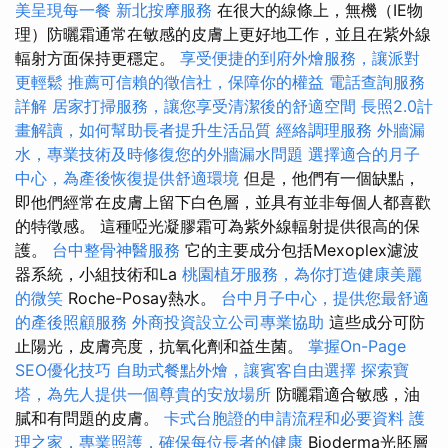
美呈現每一餐
新北按摩服務
在很大的線條上，無機（IE物
理）防曬霜通常在敏感的皮膚上更好地工作，並且在紫外線
輻射方面保持更穩定。
享受便捷的到府外燴服務，讓派對
更輕鬆
推薦可信賴的徵信社，保障你的權益
電話查詢服務
詳解
居家打掃服務，讓您享受清潔後的舒適空間
長照2.0計
畫解讀，如何幫助長者提升生活品質
經絡調理服務
外牆漏
水，專業技術及時修復您的外牆漏水問題
選擇適合的月子
中心，為產後恢復提供舒適環境
但是，他們有一個缺點，
即他們經常在皮膚上留下白色層，並具有並非每個人都喜歡
的特徵感。 這種啞光凝膠霜可為紫外線輻射提供很高的保
護。
台中整骨神醫服務
它的主要成分包括Mexoplex濾波
器系統，小組技術和La
桃園植牙服務，為你打造健康美麗
的微笑
Roche-Posay熱水。
台中月子中心，提供您最舒適
的產後照顧服務
外商投資設立公司專業協助
這些成分可防
止陽光，皮膚亮度，抗氧化劑和益生菌。
掌握On-Page
SEO優化技巧
自助式餐點外燴，讓賓客自由選擇
探索寶
塔，為先人提供一個尊貴的安放場所
防曬霜適合敏感，油
膩和有問題的皮膚。
卡式台胞證的申請流程和必要資料
護
理之家，專業照護，確保每位長者的健康
Bioderma光胚層