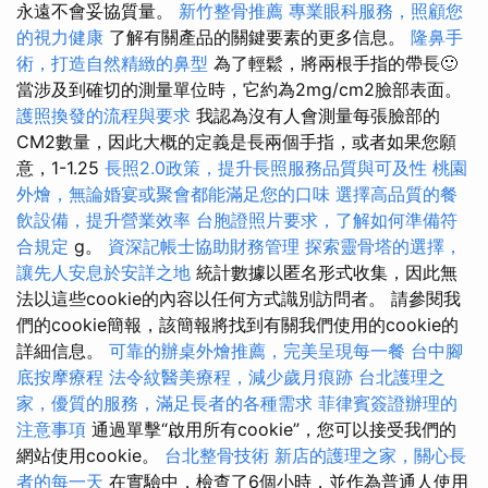
永遠不會妥協質量。
新竹整骨推薦
專業眼科服務，照顧您
的視力健康
了解有關產品的關鍵要素的更多信息。
隆鼻手
術，打造自然精緻的鼻型
為了輕鬆，將兩根手指的帶長🙂
當涉及到確切的測量單位時，它約為2mg/cm2臉部表面。
護照換發的流程與要求
我認為沒有人會測量每張臉部的
CM2數量，因此大概的定義是長兩個手指，或者如果您願
意，1-1.25
長照2.0政策，提升長照服務品質與可及性
桃園
外燴，無論婚宴或聚會都能滿足您的口味
選擇高品質的餐
飲設備，提升營業效率
台胞證照片要求，了解如何準備符
合規定
g。
資深記帳士協助財務管理
探索靈骨塔的選擇，
讓先人安息於安詳之地
統計數據以匿名形式收集，因此無
法以這些cookie的內容以任何方式識別訪問者。 請參閱我
們的cookie簡報，該簡報將找到有關我們使用的cookie的
詳細信息。
可靠的辦桌外燴推薦，完美呈現每一餐
台中腳
底按摩療程
法令紋醫美療程，減少歲月痕跡
台北護理之
家，優質的服務，滿足長者的各種需求
菲律賓簽證辦理的
注意事項
通過單擊“啟用所有cookie”，您可以接受我們的
網站使用cookie。
台北整骨技術
新店的護理之家，關心長
者的每一天
在實驗中，檢查了6個小時，並作為普通人使用