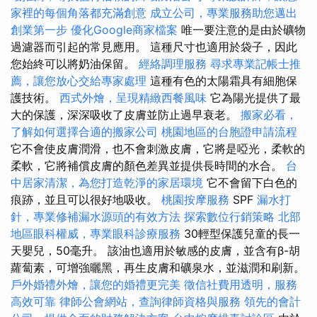
家裡的每個角落都充滿創意
成立公司，專業服務助您邁出
創業第一步
優化Google商家檔案
唯一要注意的是由於礦物
過濾器而引起的常見應用。 這種尺寸也適用於袋子，因此
您始終可以將奶油保留。
經絡調理服務
尋求專業記帳士推
薦，讓您放心交給專家處理
這種有色的太陽霜具有細胞保
護技術。
西式外燴，呈現精緻西餐風味
它為陽光提供了最
大的保護，深深吸收了皮膚並防止過早衰老。
搬家必看，
了解如何選擇合適的搬家公司
桃園地區的台胞證申請流程
它不會使皮膚潤滑，也不會刺激皮膚，它將是啞光，柔軟的
柔軟，它將補​​償皮膚的顏色差異並提供長時間的水合。
台
中居家清潔，為您打造乾淨的家居環境
它不會留下白色的
痕跡，並且可以很好地吸收。
桃園按摩服務
SPF
漏水打
針，專業修補漏水源頭的有效方法
探索數位行銷策略
北部
地區眼科權威，專業眼科診療服務
30輕型保護兒童的長一
天嬰兒，50毫升。 該油也適用於敏感的皮膚，並含有β-胡
蘿蔔素，可增強曬黑，再生皮膚和礦泉水，並滋潤和刷新。
戶外婚禮外燴，讓您的婚禮更完美
徵信社費用透明，服務
高效可靠
律師公會網站，查詢律師資格與服務
領先的會計