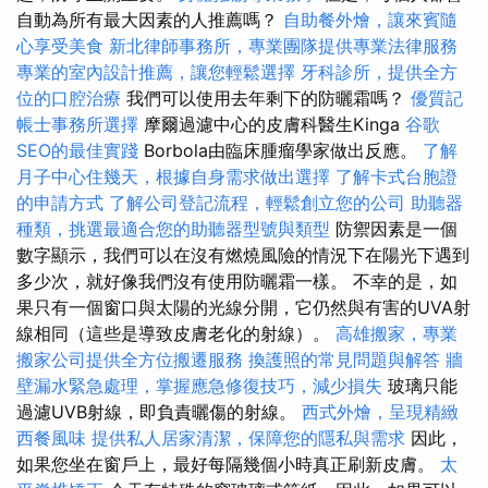
自動為所有最大因素的人推薦嗎？
自助餐外燴，讓來賓隨
心享受美食
新北律師事務所，專業團隊提供專業法律服務
專業的室內設計推薦，讓您輕鬆選擇
牙科診所，提供全方
位的口腔治療
我們可以使用去年剩下的防曬霜嗎？
優質記
帳士事務所選擇
摩爾過濾中心的皮膚科醫生Kinga
谷歌
SEO的最佳實踐
Borbola由臨床腫瘤學家做出反應。
了解
月子中心住幾天，根據自身需求做出選擇
了解卡式台胞證
的申請方式
了解公司登記流程，輕鬆創立您的公司
助聽器
種類，挑選最適合您的助聽器型號與類型
防禦因素是一個
數字顯示，我們可以在沒有燃燒風險的情況下在陽光下遇到
多少次，就好像我們沒有使用防曬霜一樣。 不幸的是，如
果只有一個窗口與太陽的光線分開，它仍然與有害的UVA射
線相同（這些是導致皮膚老化的射線）。
高雄搬家，專業
搬家公司提供全方位搬遷服務
換護照的常見問題與解答
牆
壁漏水緊急處理，掌握應急修復技巧，減少損失
玻璃只能
過濾UVB射線，即負責曬傷的射線。
西式外燴，呈現精緻
西餐風味
提供私人居家清潔，保障您的隱私與需求
因此，
如果您坐在窗戶上，最好每隔幾個小時真正刷新皮膚。
太