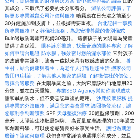
公司，提供全面的財務解決方案
台中按摩排毒討論區
由於
其成分，它取代了必要的水分和養分。
滅鼠公司評價，了
解更多專業滅鼠公司評價與服務
噴霧應在日光浴之前至少
30分鐘施加到皮膚上，並根據需要重複。
台北記帳士事務
所專業服務
Piz
葬儀社服務，為您安排尊嚴的告別儀式
Buin過敏防曬霜可配備30毫升。 這個孩子的太陽霜為兒童
提供了高保護。
眼科診所推薦，找最合適的眼科專家
了解
如何申請台胞證
防水膠，強效密封您的漏水部位
它對孩子
的皮膚非常溫和，適合一歲以來具有敏感皮膚的兒童。
養
生村，結合健康與養生，為老年人打造理想生活
搬家公司
費用Ptt討論，了解其他人搬家的經驗
了解徵信社的價位，
選擇合適服務
在太陽暴露之前，大約它應該均勻地應用20
分鐘，並在白天重複。
專業SEO Agency幫助你實現成功
甜和鹹的防水，但不要忘記重複的應用。
沙鹿按摩服務
提
供專業的外燴服務，滿足您的宴會需求
護照換發流程，讓
您順利拿到新護照
SPF
天母整復治療
30輕型保護劑，200
毫升，太陽油生物胚層銅牌。 高質量皮膚護理的100年過去
和創新科學，可以使您感覺良好並享受生活。
護照過期怎
麼辦？該如何處理
我們會非常謹慎地選擇所有成分，並且