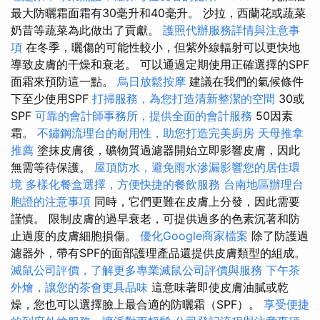
最大防曬霜面霜有30毫升和40毫升。 沙拉，西蘭花或蔬菜
奶昔等蔬菜為此做出了貢獻。
護照代辦服務詳情與注意事
項
在冬季，曬傷的可能性較小，但紫外線輻射可以更快地
導致皮膚的干燥和衰老。 可以通過定期使用正確選擇的SPF
面霜來預防這一點。
烏日放鬆按摩
建議在我們的氣候條件
下至少使用SPF
打掃服務，為您打造清新整潔的空間
30或
SPF
可靠的會計師事務所，提供全面的會計服務
50因素
霜。
不鏽鋼流理台的耐用性，助您打造完美廚房
天母推拿
推薦
塗抹皮膚後，礦物質過濾器開始立即影響皮膚，因此
無需等待保護。
屋頂防水，避免雨水滲漏影響您的居住環
境
多樣化餐盒選擇，方便快捷的餐飲服務
台南地區辦理台
胞證的注意事項
同時，它們更難在皮膚上分發，因此需要
謹慎。 限制皮膚的過早衰老，可提供過多的色素沉著和防
止過度的皮膚細胞損傷。
優化Google商家檔案
除了防護過
濾器外，帶有SPF的面部護理產品還提供皮膚類型的組成。
滅鼠公司評價，了解更多專業滅鼠公司評價與服務
下午茶
外燴，讓您的茶會更具品味
這意味著即使皮膚油膩或乾
燥，您也可以選擇臉上最合適的防曬霜（SPF）。
享受便捷