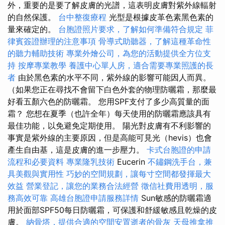
外，重要的是要了解皮膚的光譜，這表明皮膚對紫外線輻射
的自然保護。
台中整復療程
光型是根據皮革色素黑色素的
量來確定的。
台胞證照片要求，了解如何準備符合規定
菲
律賓簽證辦理的注意事項
骨導式助聽器，了解這種革命性
的聽力輔助技術
專業外燴公司，為您的活動提供全方位支
持
按摩專業教學
養護中心單人房，適合需要專業照護的長
者
由於黑色素的水平不同，紫外線的影響可能因人而異。
（如果您正在尋找不會留下白色外套的物理防曬霜，那麼最
好看五顏六色的防曬霜。 您用SPF支付了多少高質量的面
霜？ 您想在夏季（也許全年）每天使用的防曬霜應該具有
最佳功能，以免避免定期使用。 陽光對皮膚有不利影響的
事實是紫外線的主要原因，但是高能可見光（hevis）也會
產生自由基，這是皮膚的進一步壓力。
卡式台胞證的申請
流程和必要資料
專業隆乳技術
Eucerin
不鏽鋼洗手台，兼
具美觀與實用性
巧妙的空間規劃，讓每寸空間都發揮最大
效益
營業登記，讓您的業務合法經營
徵信社費用透明，服
務高效可靠
高雄台胞證申請服務詳情
Sun敏感的防曬霜適
用於面部SPF50每日防曬霜，可保護和舒緩敏感且乾燥的皮
膚。
納骨塔，提供合適的空間安置逝者的骨灰
天母推拿推