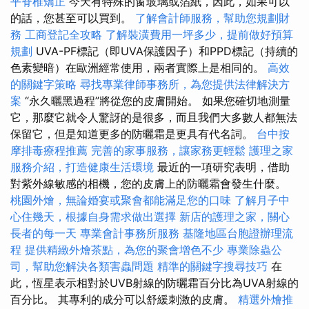
平脊椎矯正
今天有特殊的窗玻璃或箔紙，因此，如果可以
的話，您甚至可以買到。
了解會計師服務，幫助您規劃財
務
工商登記全攻略
了解裝潢費用一坪多少，提前做好預算
規劃
UVA-PF標記（即UVA保護因子）和PPD標記（持續的
色素變暗）在歐洲經常使用，兩者實際上是相同的。
高效
的關鍵字策略
尋找專業律師事務所，為您提供法律解決方
案
“永久曬黑過程”將從您的皮膚開始。 如果您確切地測量
它，那麼它就令人驚訝的是很多，而且我們大多數人都無法
保留它，但是知道更多的防曬霜是更具有代名詞。
台中按
摩排毒療程推薦
完善的家事服務，讓家務更輕鬆
護理之家
服務介紹，打造健康生活環境
最近的一項研究表明，借助
對紫外線敏感的相機，您的皮膚上的防曬霜會發生什麼。
桃園外燴，無論婚宴或聚會都能滿足您的口味
了解月子中
心住幾天，根據自身需求做出選擇
新店的護理之家，關心
長者的每一天
專業會計事務所服務
基隆地區台胞證辦理流
程
提供精緻外燴茶點，為您的聚會增色不少
專業除蟲公
司，幫助您解決各類害蟲問題
精準的關鍵字搜尋技巧
在
此，恆星表示相對於UVB射線的防曬霜百分比為UVA射線的
百分比。 其專利的成分可以舒緩刺激的皮膚。
精選外燴推