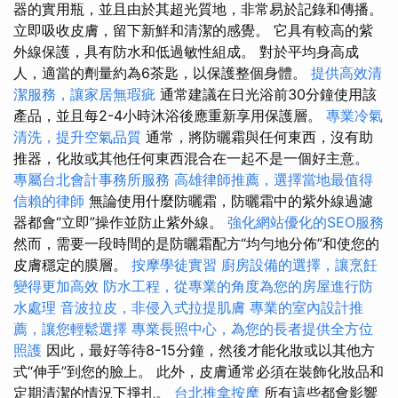
器的實用瓶，並且由於其超光質地，非常易於記錄和傳播。
立即吸收皮膚，留下新鮮和清潔的感覺。 它具有較高的紫
外線保護，具有防水和低過敏性組成。 對於平均身高成
人，適當的劑量約為6茶匙，以保護整個身體。
提供高效清
潔服務，讓家居無瑕疵
通常建議在日光浴前30分鐘使用該
產品，並且每2-4小時沐浴後應重新享用保護層。
專業冷氣
清洗，提升空氣品質
通常，將防曬霜與任何東西，沒有助
推器，化妝或其他任何東西混合在一起不是一個好主意。
專屬台北會計事務所服務
高雄律師推薦，選擇當地最值得
信賴的律師
無論使用什麼防曬霜，防曬霜中的紫外線過濾
器都會“立即”操作並防止紫外線。
強化網站優化的SEO服務
然而，需要一段時間的是防曬霜配方“均勻地分佈”和使您的
皮膚穩定的膜層。
按摩學徒實習
廚房設備的選擇，讓烹飪
變得更加高效
防水工程，從專業的角度為您的房屋進行防
水處理
音波拉皮，非侵入式拉提肌膚
專業的室內設計推
薦，讓您輕鬆選擇
專業長照中心，為您的長者提供全方位
照護
因此，最好等待8-15分鐘，然後才能化妝或以其他方
式“伸手”到您的臉上。 此外，皮膚通常必須在裝飾化妝品和
定期清潔的情況下掙扎。
台北推拿按摩
所有這些都會影響