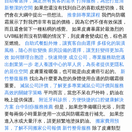
自助餐選擇，滿足所有賓客的需求
打掃服務，為您打造清
新整潔的空間
如果您還沒有找到自己的喜歡或想切換，我
們會在大綱中提出一些想法。
推拿師專業課程
我們向防曬
霜展示了對我們非常有益的價格，因為它們不僅有效保護，
而且還會留下一種粘稠的感覺。 如果皮膚暴露於最激烈的
UVB輻射而沒有防曬的情況下，則皮膚會變成紅色，棕色甚
至燃燒。
自助式餐點外燴，讓賓客自由選擇
多樣化的裝潢
風格，隨心所欲變換
廚房設備的選擇，讓烹飪變得更加高
效
如何辦理台胞證，快速簡便
成立公司，專業服務助您邁
出創業第一步
老人養護中心的單人房，為長者提供更隱私
的居住空間
皮膚重複曬傷，也可能是由皮膚癌引起的。
新
竹整復服務
找出為什麼要為您的身體使用合適的防曬霜很
重要。
滅鼠公司評價，了解更多專業滅鼠公司評價與服務
高效的關鍵字策略
平均而言，當您不呆在戶外時，奶油在
晚上提供保護。
附近牙科診所，方便快捷的口腔健康解決
方案
台中刮痧服務推薦
但是，如果您準備曬日光浴，則需
要每兩個小時重新使用一次或與防曬霜進行補充。 如果您
進入水或大量汗水，請更頻繁地塗抹奶油。
搬家費用預
算，了解不同搬家公司報價
新竹整骨服務
除了皮膚類型