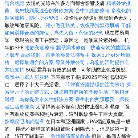
請台胞證
太陽的光線在許多方面都會影響皮膚
精選外燴推
薦，助您找到最適合的餐飲方案
台中抓龍筋療程
多樣化的
裝潢風格，隨心所欲變換
- 從愉快的變暖到曬黑到色素斑，
皺紋和健康風險。
縮小毛孔醫美，恢復平滑緊緻肌膚
了解
如何選擇合適的牌位，為先人留下永恆的紀念
現在眾所周
知，發現的皮膚正在變老，原因之一是暴露於紫外線。 抗
年齡SPF
撥筋美容療程
牆壁漏水修復，快速有效的牆面漏
水處理
高雄律師，當地的專業法律幫手
探索buffet外燴價
格，選擇最適合的方案
專業外燴公司，為您的活動提供全
方位支持
50面霜具有有效的組成，可幫助防止色素斑點。
養護中心單人房服務
下表顯示了根據2025年的測試和評
估，選擇了十大日光浴霜。
菲律賓簽證辦理的注意事項
探
索坐月子的正確方式，讓您擁有健康的產後生活
了解植牙
過程，為你提供永久性解決方案
養生村的照護服務，讓長
者生活更健康
太陽捍衛者不僅有助於防止發紅和曬傷，而
且有助於皮膚癌和照片衰老，這對皺紋產生了巨大貢獻。
按摩證照考試指導
在日本和亞洲國家，PA標記系統是一般
的。 陽光不斷增加的射線被吸引到陽光下，但是從第一刻
起，防守至關重要。
身體撥筋專業教學
但是，每個人都會