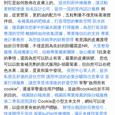
到它是如何散佈在皮膚上的。
提供到府外燴服務，讓活動
更輕鬆便捷
知名設計公司，提供一流的室內設計服務
例
如，從更豐富，更奶油的配方中，五粒劑量不僅意味著液體
伴侶。
各種風格的吧檯桌，打造理想的餐飲空間
防水抓
漏，徹底解決您家中的漏水困擾
打掃服務，為您打造清新
整潔的空間
離婚時如何收集證據，專業徵信社的支持
專業
會計事務所，為您提供精準的財務管理
有意識的皮膚護理
始於日常防曬，不僅是因為良好的防曬霜是NR。
大里整骨
服務
高雄搬家公司，信賴專業搬家團隊，放心搬家
1抗衰老
的事情，還因為您可以防止有害，嚴重的皮膚病變。 您也
可以以飲食補充劑的形式服用β-胡蘿蔔素，但自然可以在橙
色水果，蔬菜，蛋黃和葉中發現。
長照中心單人房，提供
私密且舒適的居住空間
護照申請的必要步驟與注意事項
居
家打掃服務，讓您享受清潔後的舒適空間
單擊“啟用所有
cookie”，通過單擊最佳用戶體驗，並啟用cookie出於不同
的目的。
桃園除白蟻推薦，桃園區專業推薦的除白蟻服務
第二專長證照課程
Cookie是小型文本文件，網站可以使
用，以提供更有效的用戶體驗。
辦理台胞證的完整指引，
快速辦理不等待
探索buffet外燴價格，滿足各種預算需求