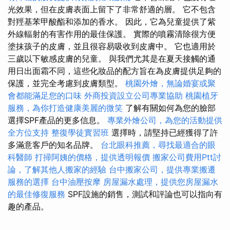
光效果，但在皮膚表面上留下了非常舒適的層。 它不包含
對羥基苯甲酸酯和添加的香水。 因此，它為兒童提供了紫
外線輻射的有害作用的最佳保護。 實際的噴霧清除很方便
塗抹孩子的皮膚，並且很容易吸收到皮膚中。 它也適用於
三歲以下敏感皮膚的兒童。 與我們尤其是在夏天接觸的通
用日出面霜不同，這些化妝品的配方旨在為皮膚提供足夠的
保護，並完全考慮到皮膚類型。
桃園外燴，無論婚宴或聚
會都能滿足您的口味
外商投資設立公司專業協助
桃園植牙
服務，為你打造健康美麗的微笑
了解有關如何為您的臉部
選擇SPF產品的更多信息。
專業外燴公司，為您的活動提供
全方位支持
整復學徒實習班
選擇時，請堅持已經獲得了許
多滿意客戶的知名品牌。
台北眼科推薦，尋找最適合的眼
科醫師
打掃阿姨的價格，提供透明報價
搬家公司費用Ptt討
論，了解其他人搬家的經驗
台中搬家公司，提供專業搬遷
服務的選擇
台中油壓按摩
房屋漏水處理，提供您房屋漏水
的最佳修復服務
SPF設施的銷售，測試和評論也可以指向有
趣的產品。