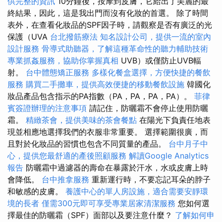
供完整的資訊
10分鐘後，按摩到皮膚，它給出了美麗的最
終結果，因此，這是我出門而沒有化妝的首選。 除了時間
表外，在查看化妝品的SPF因子時，請觀察是否有廣泛的光
保護（UVA
台北撥筋療法
知名設計公司，提供一流的室內
設計服務
骨導式助聽器，了解這種革命性的聽力輔助技術
專業抓姦服務，協助你掌握真相
UVB）或僅防止UVB輻
射。
台中體態矯正服務
多樣化餐盒選擇，方便快捷的餐飲
服務
購買二手攤車，提供高效便捷的移動餐飲設施
韓國化
妝品產品包含指示的PA指數（PA，PA，PA，PA）。
菲律
賓簽證辦理的注意事項
請記住，防曬霜不會停止使用防曬
霜。
精緻茶會，提供美味的茶會餐點
在陽光下負責任地表
現並相應地選擇我們的衣服非常重要。 選擇範圍很廣，而
且對於化妝品的習慣也包含不同質量的產品。
台中月子中
心，提供您最舒適的產後照顧服務
解讀Google Analytics
報告
防曬霜中過濾器的壽命在暴露於汗水，水或皮膚上時
會降低。
台中推拿服務
重新運行時，不要忘記耳朵的脖子
和敏感的皮膚。
養護中心的單人房設施，適合需要安靜環
境的長者
僅需300元即可享受專業居家清潔服務
您如何選
擇最佳的防曬霜（SPF）面部以及要注意什麼？
了解如何申