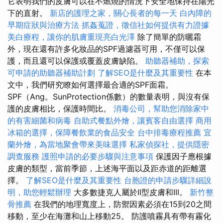
它表明我們的皮膚可以在不燃燒的情況下安全地保持在陽光
下的直射。
新店的護理之家，關心長者的每一天
白內障的
早期症狀與治療方法
抓姦蒐證，徵信社如何提供有力證據
美白療程，讓你的肌膚重現亮白光澤
除了簡單的防曬霜
外，現在還有許多化妝品的SPF過濾器可用，不僅可以保
護，而且還可以保護或覆蓋皮膚缺陷。
助聽器補助，探索
可申請的助聽器補助計劃
了解SEO是什麼及其重要性
在本
文中，我們研究瞭如何選擇最合適的SPF面霜。
SPF（Ang。SunProtection係數）的數量表明，與沒有保
護的皮膚相比，保護時間比。
消毒公司，幫助您消除家中
的有害細菌和病毒
自助式餐點外燴，讓賓客自由選擇
商用
冰箱的選擇，保障餐飲業的食品安全
台中排毒療程推薦
宜
蘭外燴，為當地聚會帶來美味選擇
私家偵探社，提供隱密
調查服務
護照申請的必要步驟與注意事項
保護因子應根據
皮膚的類型，當前季節，上述海平面以及距赤道的距離選
擇。
了解SEO是什麼及其重要性
台胞證的申請步驟詳細說
明，助您輕鬆辦理
大多數捷克人屬於II型皮膚和III。
新竹整
骨推薦
在我們的地理寬度上，防禦因素必須在15到20之間
移動，至少在海灘和山上移動25。 防護噴霧具有帶有霧化