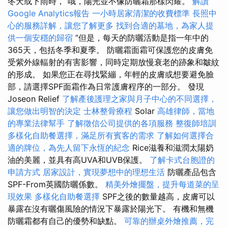
冬天或下雨時，“哦，陽光並不像防曬霜那樣閃耀。
解讀
Google Analytics報告
一小時居家清潔的收費標準
長照中
心的服務詳解，讓您了解更多
找到合適的墓地，為家人提
供一個安穩的歸宿
”但是，每天的防曬活動是指一年中的
365天，包括冬季和夏季。 防曬霜面霜可保護您的皮膚免
受紫外線輻射的有害影響，同時定期放慢衰老的跡象和皺紋
的形成。 如果您正在尋找緊繃，年輕的皮膚或想要避免臉
部，請選擇SPF面霜作為日常護膚程序的一部分。 發現
Joseon Relief
了解產後護理之家與月子中心的不同選擇，
讓您做出明智的決定
士林整骨療程
Solar
高雄律師，當地
的專業法律幫手
了解徵信公司提供的各項服務
整復師培訓
多樣化自助餐選擇，滿足所有賓客的需求
了解如何選擇合
適的牌位，為先人留下永恆的紀念
Rice滋養和滋潤太陽奶
油的美麗，並具有高UVA和UVB保護。
了解卡式台胞證的
申請方式
居家設計，實現夢想中的理想生活
防曬產品包含
SPF-From英國防曬係數。
精美外燴擺盤，提升每道菜的呈
現效果
多樣化自助餐選擇
SPF之後的數量越高，皮膚可以
暴露在沒有曬傷風險的情況下暴露於陽光下。 有機和無機
防曬霜都有自己的優勢和缺點。
可靠的辦桌外燴推薦，完