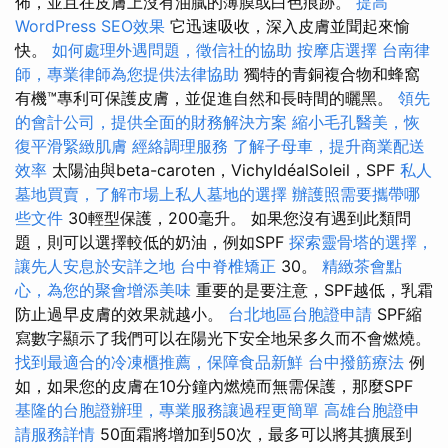
佈，並且在皮膚上沒有油膩的薄膜或白色痕跡。
提高
WordPress SEO效果
它迅速吸收，深入皮膚並聞起來愉
快。
如何處理外遇問題，徵信社的協助
按摩店選擇
台南律
師，專業律師為您提供法律協助
獨特的青銅複合物和蜂窩
有機™專利可保護皮膚，並促進自然和長時間的曬黑。
領先
的會計公司，提供全面的財務解決方案
縮小毛孔醫美，恢
復平滑緊緻肌膚
經絡調理服務
了解子母車，提升商業配送
效率
太陽油與beta-caroten，VichyIdéalSoleil，SPF
私人
墓地買賣，了解市場上私人墓地的選擇
辦護照需要攜帶哪
些文件
30輕型保護，200毫升。 如果您沒有遇到此類問
題，則可以選擇較低的奶油，例如SPF
探索靈骨塔的選擇，
讓先人安息於安詳之地
台中脊椎矯正
30。
精緻茶會點
心，為您的聚會增添美味
重要的是要注意，SPF越低，乳霜
防止過早皮膚的效果就越小。
台北地區台胞證申請
SPF縮
寫數字顯示了我們可以在陽光下安全地呆多久而不會燃燒。
找到最適合的冷凍櫃推薦，保障食品新鮮
台中撥筋療法
例
如，如果您的皮膚在10分鐘內燃燒而無需保護，那麼SPF
基隆的台胞證辦理，專業服務讓過程更簡單
高雄台胞證申
請服務詳情
50面霜將增加到50次，最多可以將其擴展到