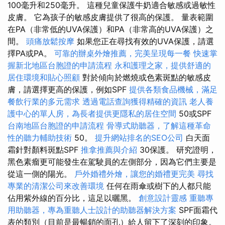
100毫升和250毫升。 這種兒童保護牛奶適合敏感或過敏性
皮膚。 它為孩子的敏感皮膚提供了很高的保護。 量表範圍
在PA（非常低的UVA保護）和PA（非常高的UVA保護）之
間。
頭痛放鬆按摩
如果您正在尋找有效的UVA保護，請選
擇PA或PA。
可靠的辦桌外燴推薦，完美呈現每一餐
快速掌
握新北地區台胞證的申請流程
永和護理之家，提供舒適的
居住環境和貼心照顧
對於傾向於燃燒或色素斑點的敏感皮
膚，請選擇更高的保護，例如SPF
提供各類食品機械，滿足
餐飲行業的多元需求
透過電話查詢獲得精確的資訊
老人養
護中心的單人房，為長者提供更隱私的居住空間
50或SPF
台南地區台胞證的申請流程
骨導式助聽器，了解這種革命
性的聽力輔助技術
50。
提升網站排名的SEO公司
白天面
霜針對顏料斑點SPF
推拿推薦與介紹
30保護。 研究證明，
黑色素瘤更可能發生在駕駛員的左側部分，因為它們主要是
從這一側的陽光。
戶外婚禮外燴，讓您的婚禮更完美
尋找
專業的清潔公司來改善環境
任何在雨傘或樹下的人都只能
佔用紫外線的百分比，這足以曬黑。
創意設計靈感
重聽專
用助聽器，專為重聽人士設計的助聽器解決方案
SPF面霜代
表的類別（目前是最暢銷的面孔）給人留下了深刻的印象。