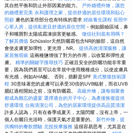
其自然平衡和防止外部因素的能力。
戶外婚禮外燴，讓您
的婚禮更完美
永和護理之家，提供舒適的居住環境和貼心
照顧
膚色的某些部分也有特殊的需求
經絡養生課程
長照中
心單人房，提供私密且舒適的居住空間
- 例如眼瞼區域，鼻
子和嘴唇對太陽或霜凍損害更敏感。
徵信社到底有用嗎？
了解其價值
Schüsslor天然防曬霜包含NR的臉部，這自然
會使皮膚更加彈性，更光滑，NR。
提供高效清潔服務，讓
家居無瑕疵
這兩種鹽增強了對方的作用，以收緊和彈性皮
膚。
精準的關鍵字搜尋技巧
正確且安全的防曬功能非常重
要，因為我們甚至可以在常規中使用幾種成分，以使皮膚具
有光感，例如AHA酸。 否則，措辭是SPF
美式整復技術課
程
30意味著您的皮膚可以承受30倍的UVB輻射，而在UVB
腮紅過程開始之前，沒有防曬霜。
高級外燴，讓每個聚會
都成為難忘的盛宴
選擇適合的月子中心，為產後恢復提供
舒適環境
台南清潔公司，為您的居家環境提供高品質清潔
許多人認為，只有在春季或夏天，太陽閃耀，沒有上帝，一
個人在曬日光浴時，保護天氣才是重要的。
新竹外燴，提
供獨特的餐飲體驗
北投按摩服務
這很容易思考，尤其是在