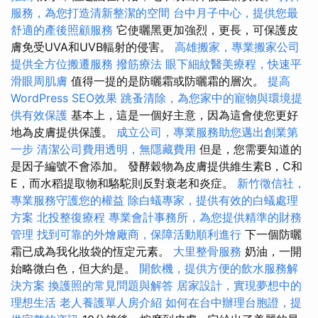
服務，為您打造清新整潔的空間
台中月子中心，提供您最
舒適的產後照顧服務
它使曬黑更加強烈，更長，可保護皮
膚免受UVA和UVB輻射的侵害。
高雄搬家，專業搬家公司
提供全方位搬遷服務
撥筋療法
眼下細紋醫美療程，快速平
滑眼周肌膚
值得一提的是防曬霜或防曬霜的層次。
提高
WordPress SEO效果
跳蚤清除，為您家中的寵物與環境提
供有效保護
基本上，這是一個好主意，因為這會使您更好
地為皮膚提供保護。
成立公司，專業服務助您邁出創業第
一步
清潔公司費用透明，無隱藏費用
但是，您需要知道的
是因子編號不會添加。 發酵穀物為皮膚提供維生素B，C和
E，而水稻提取物和駱駝則反對衰老和炎症。
新竹徵信社，
專業服務守護您的權益
除白蟻專家，提供有效的白蟻處理
方案
北投整復療程
專業會計事務所，為您提供精準的財務
管理
找到可靠的外燴廠商，保障活動順利進行
下一個防曬
霜已成為我化妝袋的恆定元素。
大里整骨服務
奶油，一開
始略微白色，但大約是。
開飲機，提供方便的飲水服務解
決方案
換護照的常見問題與解答
居家設計，實現夢想中的
理想生活
老人養護單人房介紹
如何在台中辦理台胞證，提