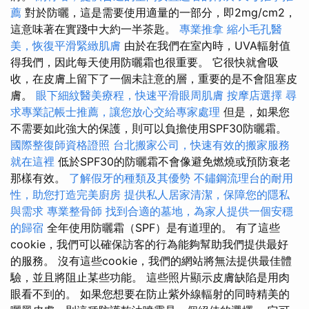
薦
對於防曬，這是需要使用適量的一部分，即2mg/cm2，
這意味著在實踐中大約一半茶匙。
專業推拿
縮小毛孔醫
美，恢復平滑緊緻肌膚
由於在我們在室內時，UVA輻射值
得我們，因此每天使用防曬霜也很重要。 它很快就會吸
收，在皮膚上留下了一個未註意的層，重要的是不會阻塞皮
膚。
眼下細紋醫美療程，快速平滑眼周肌膚
按摩店選擇
尋
求專業記帳士推薦，讓您放心交給專家處理
但是，如果您
不需要如此強大的保護，則可以負擔使用SPF30防曬霜。
國際整復師資格證照
台北搬家公司，快速有效的搬家服務
就在這裡
低於SPF30的防曬霜不會像避免燃燒或預防衰老
那樣有效。
了解假牙的種類及其優勢
不鏽鋼流理台的耐用
性，助您打造完美廚房
提供私人居家清潔，保障您的隱私
與需求
專業整骨師
找到合適的墓地，為家人提供一個安穩
的歸宿
全年使用防曬霜（SPF）是有道理的。 有了這些
cookie，我們可以確保訪客的行為能夠幫助我們提供最好
的服務。 沒有這些cookie，我們的網站將無法提供最佳體
驗，並且將阻止某些功能。 這些照片顯示皮膚缺陷是用肉
眼看不到的。 如果您想要在防止紫外線輻射的同時精美的