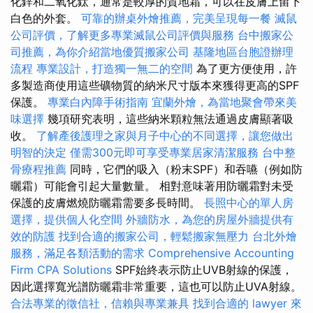
化鋅和二氧化鈦，通常是較厚的質地霜，可以在皮膚上留下
白色的外套。
可靠的辦桌外燴推薦，完美呈現每一餐
滅鼠
公司評價，了解更多專業滅鼠公司評價與服務
台中搬家公
司推薦，為你介紹當地優質搬家公司
基隆地區台胞證辦理
流程
專業設計，打造獨一無二的空間
為了更方便使用，許
多製造商使用這些礦物質的納米尺寸版本來獲得更高的SPF
保護。
專業白內障手術指南
宜蘭外燴，為當地聚會帶來美
味選擇
幾項研究表明，這些納米顆粒無法通過皮膚顯著吸
收。
了解產後護理之家與月子中心的不同選擇，讓您做出
明智的決定
僅需300元即可享受專業居家清潔服務
台中整
骨療程推薦
同時，它們的吸入（粉末SPF）和吞嚥（例如防
曬霜）可能會引起大量數量。 相對意味著用防曬霜對未受
保護的皮膚燃燒防曬霜需要多長時間。
長照中心的單人房
選擇，提供個人化空間
外牆防水，為您的房屋外牆提供有
效的防護
找到合適的搬家公司，輕鬆搬家無壓力
台北外燴
服務，滿足各類活動的需求
Comprehensive Accounting
Firm CPA Solutions
SPF始終表示防止UVB射線的保護，
因此選擇寬光譜防曬霜非常重要，這也可以防止UVA射線。
合法專業的徵信社，信賴與專業兼具
找到合適的 lawyer 來