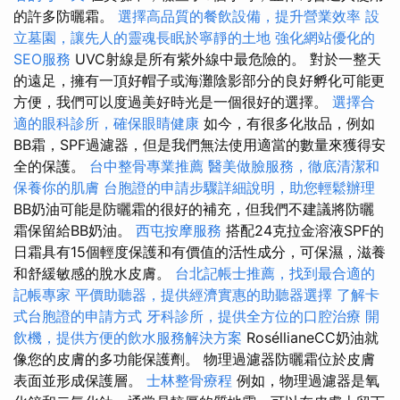
的許多防曬霜。
選擇高品質的餐飲設備，提升營業效率
設
立墓園，讓先人的靈魂長眠於寧靜的土地
強化網站優化的
SEO服務
UVC射線是所有紫外線中最危險的。 對於一整天
的遠足，擁有一頂好帽子或海灘陰影部分的良好孵化可能更
方便，我們可以度過美好時光是一個很好的選擇。
選擇合
適的眼科診所，確保眼睛健康
如今，有很多化妝品，例如
BB霜，SPF過濾器，但是我們無法使用適當的數量來獲得安
全的保護。
台中整骨專業推薦
醫美做臉服務，徹底清潔和
保養你的肌膚
台胞證的申請步驟詳細說明，助您輕鬆辦理
BB奶油可能是防曬霜的很好的補充，但我們不建議將防曬
霜保留給BB奶油。
西屯按摩服務
搭配24克拉金溶液SPF的
日霜具有15個輕度保護和有價值的活性成分，可保濕，滋養
和舒緩敏感的脫水皮膚。
台北記帳士推薦，找到最合適的
記帳專家
平價助聽器，提供經濟實惠的助聽器選擇
了解卡
式台胞證的申請方式
牙科診所，提供全方位的口腔治療
開
飲機，提供方便的飲水服務解決方案
RoséllianeCC奶油就
像您的皮膚的多功能保護劑。 物理過濾器防曬霜位於皮膚
表面並形成保護層。
士林整骨療程
例如，物理過濾器是氧