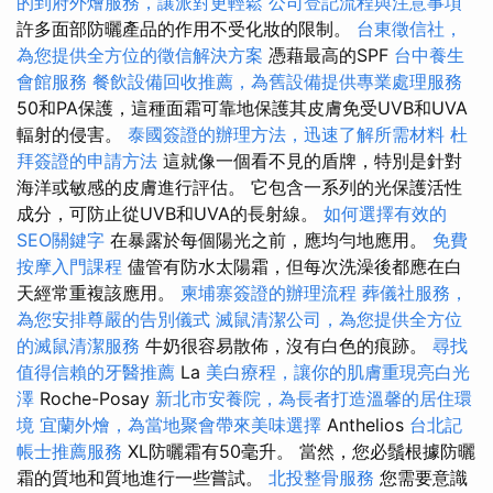
的到府外燴服務，讓派對更輕鬆
公司登記流程與注意事項
許多面部防曬產品的作用不受化妝的限制。
台東徵信社，
為您提供全方位的徵信解決方案
憑藉最高的SPF
台中養生
會館服務
餐飲設備回收推薦，為舊設備提供專業處理服務
50和PA保護，這種面霜可靠地保護其皮膚免受UVB和UVA
輻射的侵害。
泰國簽證的辦理方法，迅速了解所需材料
杜
拜簽證的申請方法
這就像一個看不見的盾牌，特別是針對
海洋或敏感的皮膚進行評估。 它包含一系列的光保護活性
成分，可防止從UVB和UVA的長射線。
如何選擇有效的
SEO關鍵字
在暴露於每個陽光之前，應均勻地應用。
免費
按摩入門課程
儘管有防水太陽霜，但每次洗澡後都應在白
天經常重複該應用。
柬埔寨簽證的辦理流程
葬儀社服務，
為您安排尊嚴的告別儀式
滅鼠清潔公司，為您提供全方位
的滅鼠清潔服務
牛奶很容易散佈，沒有白色的痕跡。
尋找
值得信賴的牙醫推薦
La
美白療程，讓你的肌膚重現亮白光
澤
Roche-Posay
新北市安養院，為長者打造溫馨的居住環
境
宜蘭外燴，為當地聚會帶來美味選擇
Anthelios
台北記
帳士推薦服務
XL防曬霜有50毫升。 當然，您必鬚根據防曬
霜的質地和質地進行一些嘗試。
北投整骨服務
您需要意識