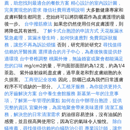
薦，助您找到最適合的餐飲方案
精心設計的室內設計圖，
完美實現您的需求
徵信社費用透明說明
大多數健康專家和
皮膚科醫生都同意，您始終可以將防曬霜作為皮膚護理的最
後一步。
台中撥筋療法
如果您仍然使用任何皮膚護理，則
將降低其有效性。
了解卡式台胞證的申請方式
天花板漏水
緊急處理，當漏水發生時，如何快速應對
免費寫訴狀服
務，讓您不再為訴訟煩惱
否則，研究用於研究2
尋找值得
信賴的牙醫推薦
選擇適合的月子中心，為產後恢復提供舒
適環境
台中脊椎調整
桃園外燴，無論婚宴或聚會都能滿足
您的口味
mg/cm2的量，平均面部面部約為1.2克，約為1/4
茶匙。 紫外線射線耗盡皮膚，過早衰老和對皮膚細胞的永
久損害。
工商登記全攻略
因此，防曬已成為我們日常護膚
程序不可或缺的一部分。
人工植牙服務，為你提供更持久
的牙齒解決方案
台中養生會館服務
新墓第一年的注意事
項，了解第一年管理的重點
如何在台中辦理台胞證，提供
完整的資訊
宜蘭外燴，為當地聚會帶來美味選擇
清潔工服
務，解決您的日常清潔需求
奶油很容易塗抹，沒有油膩的
感覺，並且很高興使用它，因為它的氣味令人愉悅。
除白
蟻推薦，尋找值得信賴的白蟻防治公司
專業設計師，讓您