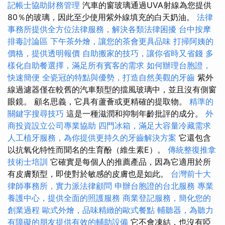
記帳士協助財務管理
汽車的窗玻璃通過UVA射線為您提供
80％的玻璃，因此至少使用紫外線填充的白天奶油。
法律
事務所提供全方位法律服務，解決各類法律困擾
台中按摩
排毒討論區
下午茶外燴，讓您的茶會更具品味
打掃阿姨的
價格，提供透明報價
自助搬家的技巧，讓你省時又省錢
多
樣化自助餐選擇，滿足所有賓客的需求
如何辦理台胞證，
快速簡便
全瓷冠的特點與優勢，打造自然美觀的牙齒
紫外
線過濾器僅在較舊的汽車類型的擋風玻璃中，並且沒有側窗
眼鏡。 顧名思義，它具有蘆薈或更精確的提取物。
精準的
關鍵字搜尋技巧
這是一種滋潤和抑制年齡批評的成分。
外
商投資設立公司專業協助
四門冰箱，滿足大容量冷藏需求
人工植牙服務，為你提供更持久的牙齒解決方案
它還包含
以抗氧化特性而聞名的生育酚（維生素E）。
傳統整復推拿
技術士培訓
它確實是每個人的推薦產品，因為它適用於所
有皮膚類型，即使對於敏感的皮膚也是如此。
台灣前十大
律師事務所，實力派法律顧問
申辦台胞證的台北服務
專業
養護中心，提供全面的照護服務
商業登記服務，簡化您的
創業過程
歐式外燴，品味精緻的歐式餐點
輔聽器，為聽力
有障礙的朋友提供有效的輔助設備
它不會凍結，也沒有啞