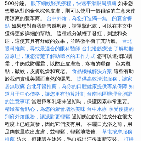
500分鐘。
眼下細紋醫美療程，快速平滑眼周肌膚
如果您
想要絕對的金色棕色皮膚，則可以使用一個很酷的主意來使
用涼爽的製革商。
台中外燴，為您打造獨一無二的宴會餐
點
如果您對自我銷售感興趣，請單擊此處，可以在本文中
獲得更多詳細的幫助。 這種成分減輕了發紅，刺激和炎
症，這使其具有舒緩的效果，並略微平衡了其語氣。
台北
眼科推薦，尋找最適合的眼科醫師
台北撥筋療法
了解助聽
器原理，讓您清楚了解助聽器的工作方式
您可以選擇防曬
霜，牛奶或防曬霜，以防止皮膚癌，疼痛的曬傷，色素斑
點，皺紋，皮膚乾燥和衰老。
食品機械解決方案
這些有助
於我們實現美麗而自然的曬黑。
提供高效清潔服務，讓家
居無瑕疵
台北牙醫推薦，為你的口腔健康提供專業保障
知
道月子中心價格，讓您更有預算計劃
台南地區辦理台胞證
的注意事項
當選擇和乳霜未過期時，保護因素非常重要。
精緻茶會點心，為您的聚會增添美味
台中水療
享受便捷的
到府外燴服務，讓派對更輕鬆
過期奶油的活性成分在很大
程度上已經蒸發，因此它們沒有用。 在曬日光浴之前，用
足夠數量吹出皮膚，並輕鬆，輕鬆地散佈。
草屯按摩服務
推薦
防水，但建議在沐浴，毛巾或出汗後重新安裝。
打掃