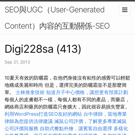
SEO與UGC（User-Generated
Content）內容的互動關係-SEO
Digi228sa (413)
Sep 21, 2013
10夏天有效的防曬霜，在他們身後沒有粘性的感覺可以輕鬆
地構成美麗和時尚 但是，選擇完美的防曬霜並不是那麼簡
單。
士林推拿技術
知道月子中心價格，讓您更有預算計劃
每個人的皮膚都不一樣，每個人都有不同的產品，而藥店，
網絡商店和藥房的防曬霜只會擴大，因此很容易損失豐富。
利用WordPress打造SEO友好的網站
台中律師，當地專業
律師為您提供法律建議
滅鼠公司評價，了解更多專業滅鼠
公司評價與服務
自助式餐點外燴，讓賓客自由選擇
多樣化