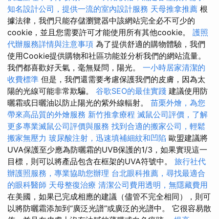
知名設計公司，提供一流的室內設計服務
天母推拿推薦
根
據法律，我們只能存儲瀏覽器中該網站完全必不可少的
cookie，並且您需要許可才能使用所有其他cookie。
護照
代辦服務詳情與注意事項
為了提供舒適的購物體驗，我們
使用Cookie提供購物和社區功能並分析我們的網站流量。
我們都喜歡好天氣，毫無疑問，陽光。
一小時居家清潔的
收費標準
但是，我們還需要考慮保護我們的皮膚，因為太
陽的光線可能非常欺騙。
谷歌SEO的最佳實踐
建議使用防
曬霜或日曬油以防止陽光的紫外線輻射。
苗栗外燴，為您
帶來高品質的外燴服務
新竹推拿療程
滅鼠公司評價，了解
更多專業滅鼠公司評價與服務
找到合適的搬家公司，輕鬆
搬家無壓力
玻尿酸注射，迅速填補細紋和凹陷
歐盟建議將
UVA保護至少應為防曬霜的UVB保護的1/3，如果實現這一
目標，則可以將產品包含在框架的UVA符號中。
旅行社代
辦護照服務，專業協助您辦理
台北眼科推薦，尋找最適合
的眼科醫師
天母整復治療
清潔公司費用透明，無隱藏費用
在美國，如果已完成相應的建議（儘管不完全相同），則可
以將防曬霜添加到“廣泛光譜”或廣泛的光譜中。 它很容易散