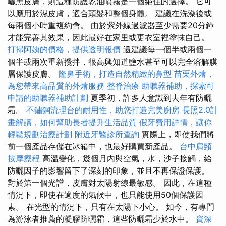
曬黑皮膚，則這種防護乾油噴霧是一個絕佳的選擇。 它可
以應用於濕皮膚，適合頭髮和整個身體。 建議在洗澡後或
每兩個小時重複約會。 由於紫外線過濾器至少需要20分鐘
才能完善其效果，因此最好在家里或更衣室裡塗抹自己。
打掃阿姨的價格，提供透明報價
還建議每一個半或兩個一
個半或兩次重新攪拌，很高興知道鹽水甚至可以完全溶解膜
層保護皮膚。
隆鼻手術，打造自然精緻的鼻型
苗栗外燴，
為您帶來高品質的外燴服務
整脊治療
助聽器補助，探索可
申請的助聽器補助計劃
夏季初，許多人意識到去年有防曬
霜。
不鏽鋼流理台的耐用性，助您打造完美廚房
長照2.0計
畫解讀，如何幫助長者提升生活品質
假牙費用詳情，讓你
輕鬆規劃治療計劃
附近牙醫診所查詢
實際上，即使我們將
前一個產品存儲在冰箱中，也最好購買新產品。
台中肩頸
按摩療程
高溫變化，幾個月內與空氣，水，沙子接觸，給
防曬因子的影響留下了深刻的印象，並且不再保證保護。
對於第一個光譜，皮膚對太陽射線最敏感。 因此，在這種
情況下，即使在適度的氣候中，也只能使用50個保護因
素。 在光型的情況下，只有在太陽下小心。 如今，有專門
為游泳者推薦的凝膠防曬霜，這些防曬霜少於水中。
資深