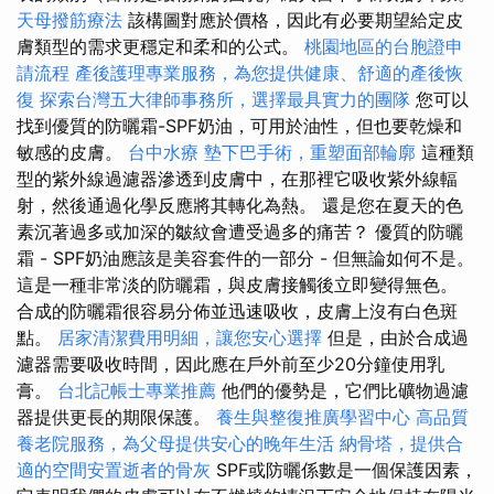
天母撥筋療法
該構圖對應於價格，因此有必要期望給定皮
膚類型的需求更穩定和柔和的公式。
桃園地區的台胞證申
請流程
產後護理專業服務，為您提供健康、舒適的產後恢
復
探索台灣五大律師事務所，選擇最具實力的團隊
您可以
找到優質的防曬霜-SPF奶油，可用於油性，但也要乾燥和
敏感的皮膚。
台中水療
墊下巴手術，重塑面部輪廓
這種類
型的紫外線過濾器滲透到皮膚中，在那裡它吸收紫外線輻
射，然後通過化學反應將其轉化為熱。 還是您在夏天的色
素沉著過多或加深的皺紋會遭受過多的痛苦？ 優質的防曬
霜 - SPF奶油應該是美容套件的一部分 - 但無論如何不是。
這是一種非常淡的防曬霜，與皮膚接觸後立即變得無色。
合成的防曬霜很容易分佈並迅速吸收，皮膚上沒有白色斑
點。
居家清潔費用明細，讓您安心選擇
但是，由於合成過
濾器需要吸收時間，因此應在戶外前至少20分鐘使用乳
膏。
台北記帳士專業推薦
他們的優勢是，它們比礦物過濾
器提供更長的期限保護。
養生與整復推廣學習中心
高品質
養老院服務，為父母提供安心的晚年生活
納骨塔，提供合
適的空間安置逝者的骨灰
SPF或防曬係數是一個保護因素，