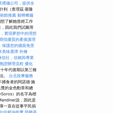
業禮儀公司，提供全
阿什利（查理茲·塞隆
國術館推薦
殺蟑螂服
們想了解她曾經工作
在，因此我們試圖用
計，實現夢想中的理想
尋找優質的產後護理
，保護您的牆面免受
來美味選擇
外燴
徵信社，信賴與專業
胞證辦理流程
優化
）在七十年代後期以第三種
想法。
台北按摩服務
年捕食者的阿諾德·施
民獎的金色勳章和總
Soros）的名字為標
andiner說，因此是
隊一直在從事平民捐
台中精油按摩
助聽器