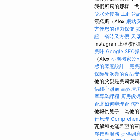
我們所寫的那樣，戈里·
受水分侵蝕
工商登
索羅斯（Alex
網站安
方便您的視力保健
證，省時又方便
天
Instagram上
美味
Google SE
（Alex
桃園搬家公
感的客廳設計，完美
保障餐飲業的食品安
他的父親是美國愛國者
供細心照顧
高效清
摩專業課程
廚房設
台北如何辦理台胞證
他報仇兒子，為他
作原理
Comprehensi
瓦解和充滿希望的軍隊
澤按摩服務
提供到