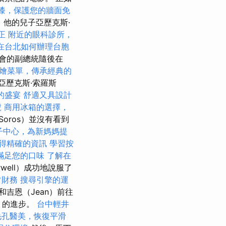
漆，保護您的牆面免
，他的兒子亞歷克斯·
正
附近的眼科診所，
在台北如何辦理台胞
會的副總統隨後在
燴菜單，傳承經典的
的亞歷克斯·索羅斯
的盛宴
舒適又具設計
號
商用冰箱的選擇，
Soros）並沒有看到
子中心，為新媽媽提
得精確的資訊
學習按
滿足您的口味
了解在
rwell）成功地說服了
常財務
搜尋引擎的運
）和吉恩（Jean）前往
s）的進步。
台中輕井
毛孔醫美，恢復平滑