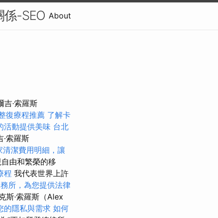
關係-SEO
About
爾吉·索羅斯
整復療程推薦
了解卡
的活動提供美味
台北
·索羅斯
家清潔費用明細，讓
現自由和繁榮的移
療程
我代表世界上許
事務所，為您提供法律
斯·索羅斯（Alex
您的隱私與需求
如何