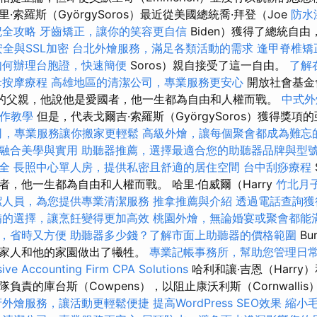
索羅斯（GyörgySoros）最近從美國總統喬·拜登（Joe
防水
記全攻略
牙齒矯正，讓你的笑容更自信
Biden）獲得了總統自由
全與SSL加密
台北外燴服務，滿足各類活動的需求
逢甲脊椎矯
如何辦理台胞證，快速簡便
Soros）親自接受了這一自由。
了解
母按摩療程
高雄地區的清潔公司，專業服務更安心
開放社會基金
稱讚他的父親，他說他是愛國者，他一生都為自由和人權而戰。
中式外
O操作教學
但是，代表戈爾吉·索羅斯（GyörgySoros）獲得獎項
司，專業服務讓你搬家更輕鬆
高級外燴，讓每個聚會都成為難忘
融合美學與實用
助聽器推薦，選擇最適合您的助聽器品牌與型
全
長照中心單人房，提供私密且舒適的居住空間
台中刮痧療程
，他一生都為自由和人權而戰。 哈里·伯威爾（Harry
竹北月
潔人員，為您提供專業清潔服務
推拿推薦與介紹
透過電話查詢獲
備的選擇，讓烹飪變得更加高效
桃園外燴，無論婚宴或聚會都能
，省時又方便
助聽器多少錢？了解市面上助聽器的價格範圍
Bu
的家人和他的家園做出了犧牲。
專業記帳事務所，幫助您管理日
ve Accounting Firm CPA Solutions
哈利和讓·吉恩（Harry
負責的庫台斯（Cowpens），以阻止康沃利斯（Cornwalli
府外燴服務，讓活動更輕鬆便捷
提高WordPress SEO效果
縮小