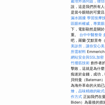
處理外遇問題，徵信
說，這是我們所有人
是當今眼睛的可愛且
漏水困擾
學習按摩
區眼科權威，專業眼
下，電影顯然是關於
重。
台中中醫整骨
吧，羅蘭·艾默里奇（R
美診所，讓你安心美
所需材料
Emmer
網站安全與SSL加密
竹撥筋技術
創作者的
擊敗，這就是為什麼
痴迷於金錢，成功，
貝特曼（Batem
為海外革命的火焰已
燴，品味精緻的歐式
作方式
正如我們在曼德
Biden）為最後的