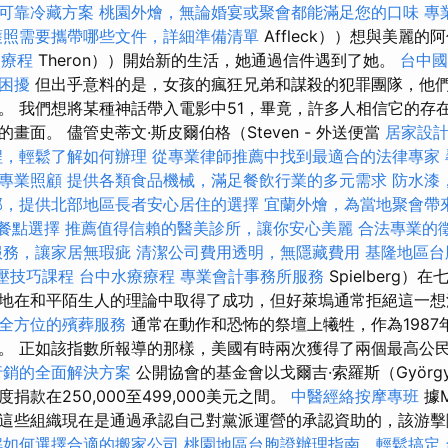
可靠冷藏方案
桃園外燴，無論婚宴或聚會都能滿足您的口味
專
護照需要攜帶哪些文件，詳細準備清單
Affleck））想與美麗的
復療程
Theron））開始新的生活，她通過信件遇到了她。
台中
困擾
但出乎意料的是，女孩的瘋狂兄弟和謀殺的犯罪團隊，他
。 我們想將某種神話帶入電影中51，畢竟，許多人相信它的存
畫面。 儘管史蒂文·斯皮爾伯格（Steven - 外送便當
居家設
程，輕鬆了解如何辦理
從專業律師推薦中找到最適合的法律專家
專業照顧
提供各類食品機械，滿足餐飲行業的多元需求
防水漆
部，提供北部地區長者安心居住的選擇
宜蘭外燴，為當地聚會帶
的餐點選擇
推薦值得信賴的醫美診所，讓你安心美麗
合法專業的
服務，讓家居無瑕疵
清潔公司費用透明，無隱藏費用
基隆地區台
壓技巧課程
台中水療療程
專業會計事務所服務
Spielberg
地在和平陌生人的理論中取得了成功，但好萊塢通常拒絕這一
全方位的殯葬服務
通常在動作和恐怖的祭壇上犧牲，作為1987
。 正如該指數所報導的那樣，美國有時兩次獲得了兩個最高公
行銷的全面解決方案
公開協會的基金會以戈爾吉·索羅斯（György
款在250,000至499,000美元之間。
中醫經絡按摩專班
據M
這些組織現在是通過承認自己對黨派運營的承認資助的，該游擊
解如何選擇合適的搬家公司
桃園地區台胞證辦理指南，輕鬆搞定