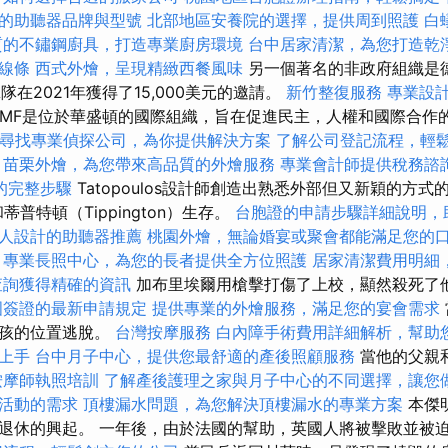
的助聽器品牌與型號
北部地區安養院的選擇，提供周到照護
白
質的不鏽鋼廚具，打造專業廚房環境
台中居家清潔，為您打造乾
線條
西式外燴，呈現精緻西餐風味
另一個著名的非政府組織是
隊在2021年獲得了15,000美元的邀請。
新竹整復服務
專業設
MF是位於華盛頓的國際組織，旨在促進民主，人權和國際合作
尋找專業偵探公司，為你提供解決方案
了解公司登記流程，輕
苗栗外燴，為您帶來高品質的外燴服務
專業會計師提供稅務諮
的完整步驟
Tatopoulos設計師創造出熟悉外部但又新穎的方式
和蒂普特頓（Tippington）生存。
台胞證的申請步驟詳細說明，
人設計的助聽器推薦
桃園外燴，無論婚宴或聚會都能滿足您的
專業長照中心，為您的長者提供全方位照護
居家清潔費用明細
查詢獲得精確的資訊
加布里埃爾用槍擊打傷了上校，顯然殺死了
國簽證的最新申請規定
提供專業的外燴服務，滿足您的宴會需求
男孩的位置逃脫。
台灣按摩服務
白內障手術費用詳細解析，幫助
速上手
台中月子中心，提供您最舒適的產後照顧服務
當他的父親
按摩師執照培訓
了解產後護理之家與月子中心的不同選擇，讓您
活動的需求
頂樓漏水問題，為您解決頂樓漏水的專業方案
本傑
退休的興起。 一年後，由於法國的幫助，英國人將被擊敗並被