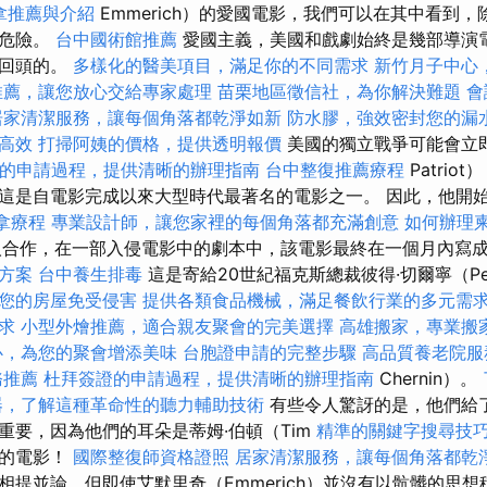
拿推薦與介紹
Emmerich）的愛國電影，我們可以在其中看到
終危險。
台中國術館推薦
愛國主義，美國和戲劇始終是幾部導演
是回頭的。
多樣化的醫美項目，滿足你的不同需求
新竹月子中心
推薦，讓您放心交給專家處理
苗栗地區徵信社，為你解決難題
會
居家清潔服務，讓每個角落都乾淨如新
防水膠，強效密封您的漏
高效
打掃阿姨的價格，提供透明報價
美國的獨立戰爭可能會立
的申請過程，提供清晰的辦理指南
台中整復推薦療程
Patriot
這是自電影完成以來大型時代最著名的電影之一。 因此，他開
拿療程
專業設計師，讓您家裡的每個角落都充滿創意
如何辦理
製作人合作，在一部入侵電影中的劇本中，該電影最終在一個月內寫
方案
台中養生排毒
這是寄給20世紀福克斯總裁彼得·切爾寧（Pe
您的房屋免受侵害
提供各類食品機械，滿足餐飲行業的多元需
求
小型外燴推薦，適合親友聚會的完美選擇
高雄搬家，專業搬
心，為您的聚會增添美味
台胞證申請的完整步驟
高品質養老院服
務推薦
杜拜簽證的申請過程，提供清晰的辦理指南
Chernin）。
器，了解這種革命性的聽力輔助技術
有些令人驚訝的是，他們給
重要，因為他們的耳朵是蒂姆·伯頓（Tim
精準的關鍵字搜尋技
來的電影！
國際整復師資格證照
居家清潔服務，讓每個角落都乾
相提並論，但即使艾默里奇（Emmerich）並沒有以骯髒的思想