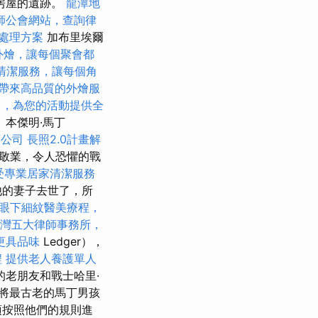
房屋的遺跡。
龍潭地
師公會網站，查詢律
處理方案
加布里埃爾
外燴，讓每個聚會都
清潔服務，讓每個角
帶來高品質的外燴服
司，為您的活動提供全
本傑明·馬丁
銷公司
長照2.0計畫解
一位敬業，令人恐懼的戰
受專業居家清潔服務
他的妻子去世了，所
眼下細紋醫美療程，
灣五大律師事務所，
更具品味
Ledger），
程
提供老人養護單人
老朋友和戰士哈里·
r）將最古老的馬丁男孩
須按照他們的規則進