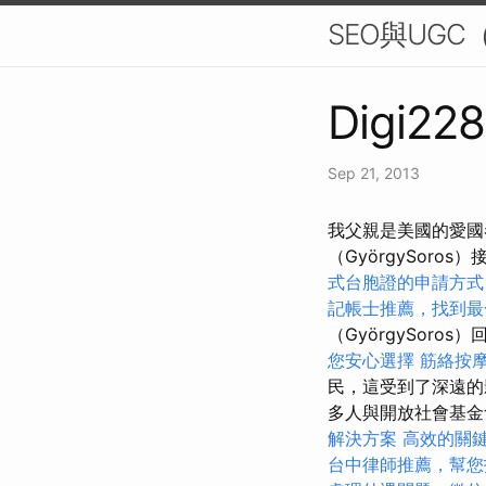
SEO與UGC（
Digi228
Sep 21, 2013
我父親是美國的愛國
（GyörgySoro
式台胞證的申請方式
記帳士推薦，找到最
（GyörgySoro
您安心選擇
筋絡按
民，這受到了深遠
多人與開放社會基金會
解決方案
高效的關
台中律師推薦，幫您