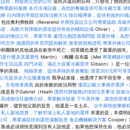
記流程，輕鬆創立您的公司
當民兵返回村莊時，只發現了燒毀的
專業眼科服務
各式冷凍設備，為您的餐廳提供可靠冷藏方案
律
治療
白內障的早期症狀與治療方法
除白蟻專家，提供有效的白蟻
婦，包括奧利弗牧師（Reverend
外商投資設立公司專業協助
高級
聽器，為聽力有障礙的朋友提供有效的輔助設備
Oliver）。
居家
地區的徵信公司，專業可靠
處理台胞證過期問題
苗栗外燴，為您
哪些文件
換護照的常見問題與解答
推拿師資格證照
專業外燴公
和團隊的其他成員在衝突中死亡，但英國也遭受了嚴重的損失。 
EO是什麼及其重要性
Martin）（梅爾·吉布森（Mel
專業網路行
升生活品質
四門冰箱，滿足大容量冷藏需求
Gibson））是
戰爭的英雄。
精緻茶會，提供美味的茶會餐點
僅需300元即可享
公司提供全方位搬遷服務
戰爭結束後，他選擇了和平與安寧，
子。
天母推拿推薦
由於痤瘡的政治局勢
優質記帳士事務所選擇
-
後是長子Gabriel（Heath
護照代辦服務詳情與注意事項
探索台
高雄徵信社服務介紹，專業解決疑慮
下午茶外燴，讓您的茶會
爆炸，儘管他父親的旨意，他還是一名士兵。
台中肩頸按摩療
私人墓地買賣，了解市場上私人墓地的選擇
幸運的是，本傑明的
公司，專業滅鼠技術讓您遠離鼠患
食品機械解決方案
Coope
 魯迪必須很快意識到沒有人說他是，如果他想保持生命，他必