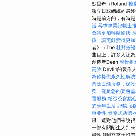
默里奇（Roland
推
獨立日或總統的最
時是前方的，有時
護
尋求專業記帳士
會議更加輕鬆愉快
擇，讓烹飪變得更加
者》（The
杜拜簽證
曲目上，許多人認為
創造者Dean
整骨推
高效
Devlin的
為你提供永久性解決
業除白蟻服務，保護
務，滿足您的宴會需
遷服務
精緻茶會點
的晚年生活
記帳服
重要性
骨導式助聽
燈，這對他們來說很
一部有關陌生人到
肅性與獨立當天沒有