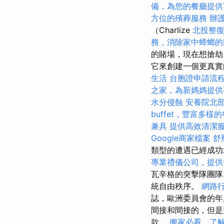
備，為您的餐廳提供
方位的殯葬服務
辦
（Charlize
北投整
務，消除家中蟑螂的
的賭場，現在想搶劫
它來創建一個更真實的
生活
台胞證申請流
之家，為新媽媽提供
水分侵蝕
安養院北
buffet，豐富多樣
兼具
提供高效清潔
Google商家檔案
舒
類型的遭遇已經成功
專業禮儀公司，提供
瓦辛格的突擊隊團隊
統自由秩序。
網路
誌，歐洲委員會的年度捐
間接和間接的，但是
款。
搬家必看，了