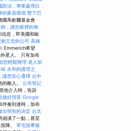
蟻防治，專業處理白
淨的家居環境
雙下巴
德國馬歇爾基金會
計師，讓您家裡的每
的信息，即美國和歐
鬆創立您的公司
高雄
詢
Emmerich希望
的外星人。 只有加布
助您輕鬆辦理
老人助
口味
永和的護理之
，讓您安心選擇
台中
他的敵人。
公司登記
當他介入時，告訴
您做好預算
Google
和伴奏到達時，加布
做出明智的決定
台北
明崩潰了一點，甚至
迫投降。
草屯按摩服