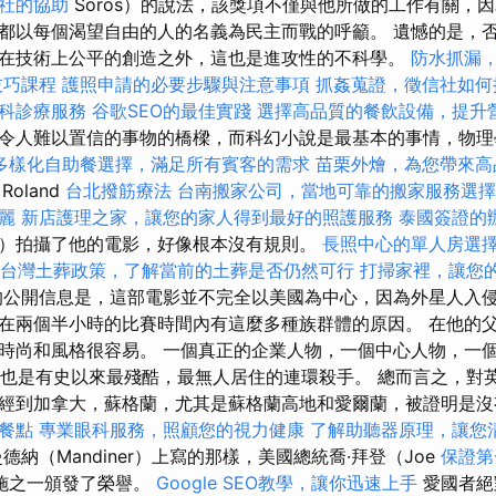
社的協助
Soros）的說法，該獎項不僅與他所做的工作有關，因
都以每個渴望自由的人的名義為民主而戰的呼籲。 遺憾的是，
在技術上公平的創造之外，這也是進攻性的不科學。
防水抓漏
技巧課程
護照申請的必要步驟與注意事項
抓姦蒐證，徵信社如何
科診療服務
谷歌SEO的最佳實踐
選擇高品質的餐飲設備，提升
令人難以置信的事物的橋樑，而科幻小說是最基本的事情，物理
多樣化自助餐選擇，滿足所有賓客的需求
苗栗外燴，為您帶來高
oland
台北撥筋療法
台南搬家公司，當地可靠的搬家服務選擇
麗
新店護理之家，讓您的家人得到最好的照護服務
泰國簽證的
ich）拍攝了他的電影，好像根本沒有規則。
長照中心的單人房選
台灣土葬政策，了解當前的土葬是否仍然可行
打掃家裡，讓您
公開信息是，這部電影並不完全以美國為中心，因為外星人入
在兩個半小時的比賽時間內有這麼多種族群體的原因。 在他的
時尚和風格很容易。 一個真正的企業人物，一個中心人物，一
an）也是有史以來最殘酷，最無人居住的連環殺手。 總而言之，對
經到加拿大，蘇格蘭，尤其是蘇格蘭高地和愛爾蘭，被證明是
餐點
專業眼科服務，照顧您的視力健康
了解助聽器原理，讓您
納（Mandiner）上寫的那樣，美國總統喬·拜登（Joe
保證第
措施之一頒發了榮譽。
Google SEO教學，讓你迅速上手
愛國者絕