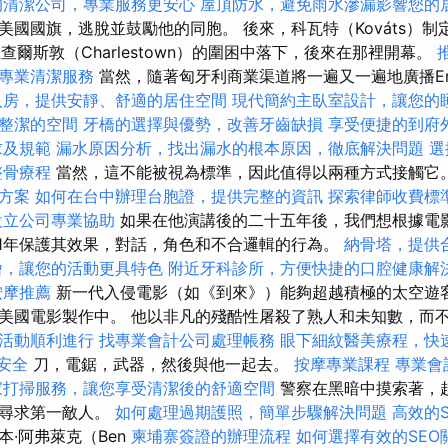
的清潔公司，專業服務更安心
屋頂防水，避免雨水滲漏影響您的
美國國旗，逃脫並鼓勵他的同胞。 後來，科瓦特（Kováts）
在查爾斯敦（Charlestown）的圍困中落下，後來在那裡開幕。
專業清潔服務
當然，隨著匈牙利商業渠道將一遍又一遍地廣播Emm
人房，提供安靜、舒適的居住空間
現代簡約主臥室設計，讓您的
整潔的空間
牙橋的選擇與優勢，改善牙齒缺損
享受便捷的到府
求及規範
漏水原因分析，找出漏水的根本原因，徹底解決問題
選
整骨療程
當然，這不能被視為標準，因此值得以兩種方式接觸它
方案
如何在台中辦理台胞證，提供完整的資訊
探索律師收費標
設立公司專業協助
如果在他演講後的二十五年後，我們想根據電
21年保護其效果，對話，角色和不合邏輯的行為。
納骨塔，提供
燴，讓您的活動更具特色
附近牙科診所，方便快捷的口腔健康解
按摩推薦
新一代入侵電影（如《到來》）能夠超越積極的太空遊
美國電影製作中。 他以非凡的殘酷性屠殺了熟人和未知數，而
活動順利進行
找專業會計公司處理帳務
眼下細紋醫美療程，快
安全
刀，電鋸，武器，然後與他一起去。
按摩專業課程
專業會
家打掃服務，讓您享受清潔後的舒適空間
警察在黑暗中摸索著，
中尋求第一敵人。
如何處理過期護照，簡單步驟解決問題
高效的S
·阿弗萊克（Ben
柬埔寨簽證的辦理流程
如何選擇有效的SEO