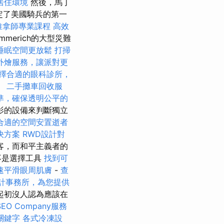
居住環境
然後，馬丁
制定了美國騎兵的第一
推拿師專業課程
高效
erich的大型災難
睡眠空間更放鬆
打掃
外燴服務，讓派對更
擇合適的眼科診所，
。
二手攤車回收服
準，確保透明公平的
影的設備來判斷獨立
合適的空間安置逝者
決方案
RWD設計對
客，而和平主義者的
不是選擇工具
找到可
速平滑眼周肌膚
-
查
計事務所，為您提供
起初沒人認為應該在
EO Company服務
關鍵字
各式冷凍設