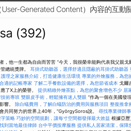
User-Generated Content）內容的互動
sa (392)
者，他一生都為自由而苦苦 “今天，我很榮幸能夠代表我父親戈
s）接管總統獎牌。
耳掛式助聽器，選擇舒適且隱蔽的耳掛式助聽器
護理之家服務介紹，打造健康生活環境
專業的外燴服務，為您
合適的記帳專家
了解二手餐飲設備的選擇，為您節省成本
戈爾吉
s）回應了X上的榮譽。
提供精緻外燴茶點，為您的聚會增色不少
居
摩技術專班
雙眼皮手術，輕鬆擁有迷人雙眼
“作為一個在美國發
的影響。
除白蟻費用，了解白蟻防治的費用與服務項目
整復推拿
共同努力的世界上40年，”GyörgySoros說。
尋找專業律師
鍵字策略
巧妙的空間規劃，讓每寸空間都發揮最大效益
根據亞歷克
找到當地最佳律師
台中平價按摩服務
提供私人居家清潔，保障