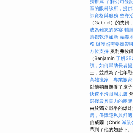
務推薦
了解公司登
區的眼科診所，提供
師資格與服務
整脊
（Gabriel）的夫
成為難忘的盛宴
輔
落都乾淨如新
嘉義
務
辦護照需要攜帶
方位支持
奧利弗牧師
（Benjamin
了解S
讀，如何幫助長者提
士，並成為了七年
高雄搬家，專業搬家
以他獨自撫養了孩
快速平滑眼周肌膚
然
選擇最具實力的團隊
由於獨立戰爭的爆炸
房，保障隱私與舒適
伯威爾（Chris
滅鼠
帶到了他的翅膀下。