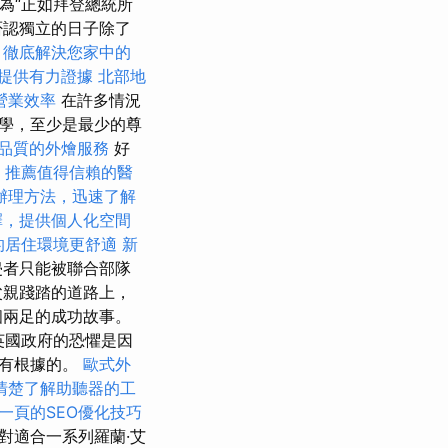
為“正如拜登總統所
否認獨立的日子除了
，徹底解決您家中的
提供有力證據
北部地
營業效率
在許多情況
學，至少是最少的尊
品質的外燴服務
好
推薦值得信賴的醫
辦理方法，迅速了解
擇，提供個人化空間
的居住環境更舒適
新
侵者只能被聯合部隊
父親踐踏的道路上，
個兩足的成功故事。
英國政府的恐懼是因
沒有根據的。
歐式外
清楚了解助聽器的工
一頁的SEO優化技巧
對適合一系列羅蘭·艾