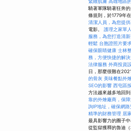
緊緻肌膚
高雄地區
騎著軍隊騎著狂奔的
條規則，於1779年
清潔人員，為您提供
電影。
護理之家單
服務，為您打造清新
輕鬆
台胞證照片要
確保眼睛健康
士林
務，方便快捷的解決
法律服務
外商投資
日，那麼很難在20
的骨灰
美味餐點外
SEO的影響
西屯區
方法越來越多地回到
靠的外燴廠商，保障
詢IP地址，確保網路
精準的財務管理
居
最具影響力的圈子
從監獄獲釋的魯迪（本