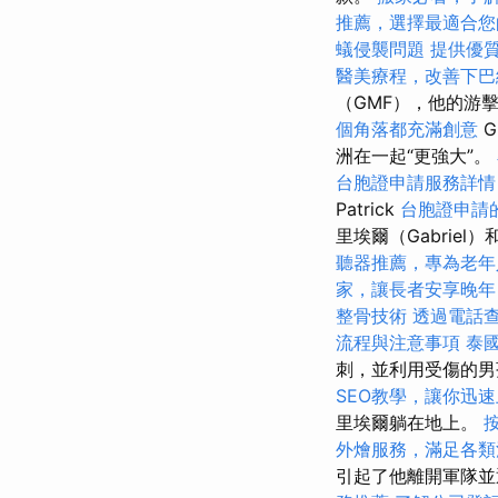
推薦，選擇最適合您
蟻侵襲問題
提供優
醫美療程，改善下巴
（GMF），他的游擊
個角落都充滿創意
G
洲在一起“更強大”。
台胞證申請服務詳情
Patrick
台胞證申請
里埃爾（Gabriel）
聽器推薦，專為老年
家，讓長者安享晚年
整骨技術
透過電話
流程與注意事項
泰
刺，並利用受傷的
SEO教學，讓你迅
里埃爾躺在地上。
外燴服務，滿足各類
引起了他離開軍隊並