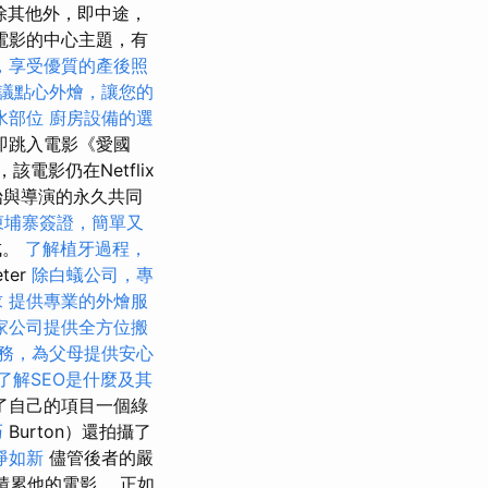
，除其他外，即中途，
電影的中心主題，有
，享受優質的產後照
議點心外燴，讓您的
水部位
廚房設備的選
即跳入電影《愛國
），該電影仍在Netflix
始與導演的永久共同
柬埔寨簽證，簡單又
成。
了解植牙過程，
ter
除白蟻公司，專
求
提供專業的外燴服
家公司提供全方位搬
務，為父母提供安心
了解SEO是什麼及其
了自己的項目一個綠
巧
Burton）還拍攝了
淨如新
儘管後者的嚴
積累他的電影。 正如