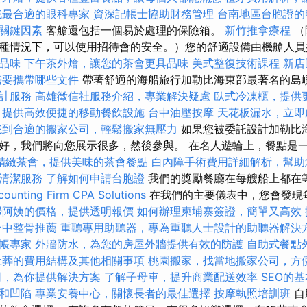
找最合適的眼科專家
資深記帳士協助財務管理
台南地區台胞證的
關鍵因素
客艙還包括一個易於處理的保險箱。
新竹推拿療程
（
種情況下，可以使用招待會的安全。）您的舒適設備由機艙人
品味
下午茶外燴，讓您的茶會更具品味
美式整復技術課程
新店
需要攜帶哪些文件
帶著舒適的海船旅行加勒比海東部最著名的島
計服務
高雄徵信社服務介紹，專業解決疑慮
臥式冷凍櫃，提供
，提供高效便捷的移動餐飲設施
台中油壓按摩
天花板漏水，立即
找到合適的搬家公司，輕鬆搬家無壓力
如果您被委託設計加勒比
好，我們將向您展示很多，然後參與。 在名人遊輪上，餐點是
精緻茶會，提供美味的茶會餐點
白內障手術費用詳細解析，幫助
清潔服務
了解如何申請台胞證
我們的獎勵餐廳在每艘船上都在
ounting Firm CPA Solutions
在我們的主要儀表中，您會發現
掃阿姨的價格，提供透明報價
如何辦理柬埔寨簽證，簡單又高效
台中整骨推薦
重聽專用助聽器，專為重聽人士設計的助聽器解決
帳專家
外牆防水，為您的房屋外牆提供有效的防護
自助式餐點
土葬的費用結構及其他相關事項
桃園搬家，找當地搬家公司，方
司，為你提供解決方案
了解子母車，提升商業配送效率
SEO的
和凹陷
專業安養中心，關懷長者的最佳選擇
按摩執照培訓班
自