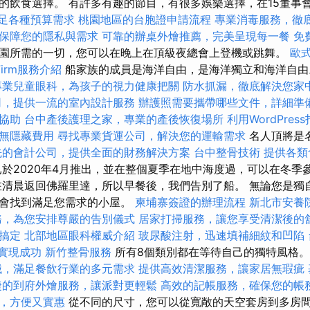
的飲食選擇。 有許多有趣的節目，有很多娛樂選擇，在15董事
，滿足各種預算需求
桃園地區的台胞證申請流程
專業消毒服務，徹
保障您的隱私與需求
可靠的辦桌外燴推薦，完美呈現每一餐
免
園所需的一切，您可以在晚上在頂級夜總會上登機或跳舞。
歐
Firm服務介紹
船家族的成員是海洋自由，是海洋獨立和海洋自
專業兒童眼科，為孩子的視力健康把關
防水抓漏，徹底解決您家
司，提供一流的室內設計服務
辦護照需要攜帶哪些文件，詳細準
協助
台中產後護理之家，專業的產後恢復場所
利用WordPre
無隱藏費用
尋找專業貨運公司，解決您的運輸需求
名人頂將是
先的會計公司，提供全面的財務解決方案
台中整骨技術
提供各類
於2020年4月推出，並在整個夏季在地中海度過，可以在冬季
清晨返回佛羅里達，所以早餐後，我們告別了船。 無論您是獨
都會找到滿足您需求的小屋。
柬埔寨簽證的辦理流程
新北市安養
務，為您安排尊嚴的告別儀式
居家打掃服務，讓您享受清潔後的
搞定
北部地區眼科權威介紹
玻尿酸注射，迅速填補細紋和凹陷
你實現成功
新竹整骨服務
所有8個類別都在等待自己的獨特風格
械，滿足餐飲行業的多元需求
提供高效清潔服務，讓家居無瑕疵
捷的到府外燴服務，讓派對更輕鬆
高效的記帳服務，確保您的帳
，方便又實惠
從不同的尺寸，您可以從寬敞的天空套房到多房