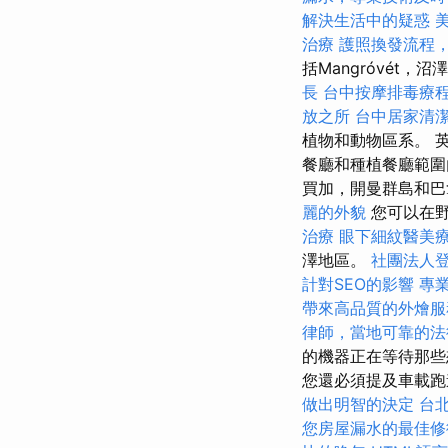
解決生活中的疑惑
治療
護照換發流程
括Mangróvét
長
台中按摩排毒療
放之所
台中居家清
植物和動物區系。 
餐廳和種植餐廳範圍
買加，開曼群島和巴
麗的外貌
您可以在野
治療
眼下細紋醫美
澤地區。
社團法人
計對SEO的影響
專
帶來高品質的外燴服
律師，當地可靠的法
的機器正在等待那
您還必須提及車載跑
做出明智的決定
台
您房屋漏水的最佳修