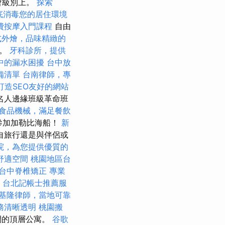
會級別上。
探索
底消毒您的居住環境
費按摩入門課程
自由
式外燴，品味精緻的
由。
牙科診所，提供
中的漏水困擾
台中放
備清單
台南律師，專
ss打造SEO友好的網站
名人邊緣班級革命班
食品機械，滿足餐飲
參加加勒比海船！
新
自旅行還是與伴侶或
院，為您提供優質的
舒適空間
桃園地區台
台中脊椎矯正
專業
。
台北記帳士推薦服
基隆律師，當地可靠
務清晰透明
桃園搬
間的頂層公寓。
谷歌