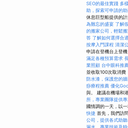
SEO的最佳實踐
多
助，探索可申請的助
休息巨型船提供的計
為難忘的盛宴
了解
的搬家公司，輕鬆搬
答
了解如何選擇合
按摩入門課程
清潔
申請在登機台上登機
滿足各種預算需求
業照顧
台中眼科推
並收取100次取消
防水漆，保護您的牆
痧療程推薦
優化Go
與。 建議在機場和港
所，專業團隊提供專
國情調的一天，以一
快捷
首先，我們訪問世
公司，提供各式助聽
漏水，專業技術及時