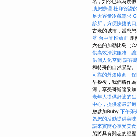
名，如今已成為度
助您辦理
杜拜簽證
足大容量冷藏需求
G
診所，方便快捷的口
古老的城市，當您想
航
台中脊椎矯正
即
六色的加勒比島（Car
供高效清潔服務，讓
供個人化空間
讓客
和特殊的自然景點
可靠的外燴廠商，保
早餐後，我們將作為
河，享受哥斯達黎加
老年人提供舒適的生
中心，提供您最舒適
您參加Ruby
下午茶
為您的活動提供美味
讓來賓隨心享受美食
船將具有難忘的經