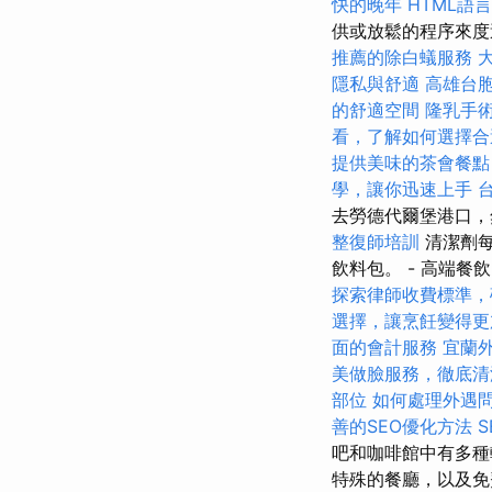
快的晚年
HTML語
供或放鬆的程序來
推薦的除白蟻服務
隱私與舒適
高雄台
的舒適空間
隆乳手
看，了解如何選擇合
提供美味的茶會餐點
學，讓你迅速上手
去勞德代爾堡港口，
整復師培訓
清潔劑
飲料包。 - 高端餐
探索律師收費標準，
選擇，讓烹飪變得更
面的會計服務
宜蘭
美做臉服務，徹底清
部位
如何處理外遇
善的SEO優化方法
吧和咖啡館中有多
特殊的餐廳，以及免