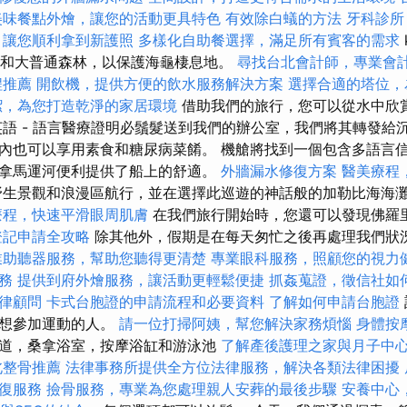
美味餐點外燴，讓您的活動更具特色
有效除白蟻的方法
牙科診所
，讓您順利拿到新護照
多樣化自助餐選擇，滿足所有賓客的需求
，沼澤和大普通森林，以保護海龜棲息地。
尋找台北會計師，專業會
程推薦
開飲機，提供方便的飲水服務解決方案
選擇合適的塔位，
潔，為您打造乾淨的家居環境
借助我們的旅行，您可以從水中欣
英語 - 語言醫療證明必鬚髮送到我們的辦公室，我們將其轉發給
內也可以享用素食和糖尿病菜餚。 機艙將找到一個包含多語言信
拿馬運河便利提供了船上的舒適。
外牆漏水修復方案
醫美療程
生景觀和浪漫區航行，並在選擇此巡遊的神話般的加勒比海海
療程，快速平滑眼周肌膚
在我們旅行開始時，您還可以發現佛羅
登記申請全攻略
除其他外，假期是在每天匆忙之後再處理我們狀
業助聽器服務，幫助您聽得更清楚
專業眼科服務，照顧您的視力
務
提供到府外燴服務，讓活動更輕鬆便捷
抓姦蒐證，徵信社如
律顧問
卡式台胞證的申請流程和必要資料
了解如何申請台胞證
些想參加運動的人。
請一位打掃阿姨，幫您解決家務煩惱
身體按
道，桑拿浴室，按摩浴缸和游泳池
了解產後護理之家與月子中
北整骨推薦
法律事務所提供全方位法律服務，解決各類法律困擾
復服務
撿骨服務，專業為您處理親人安葬的最後步驟
安養中心