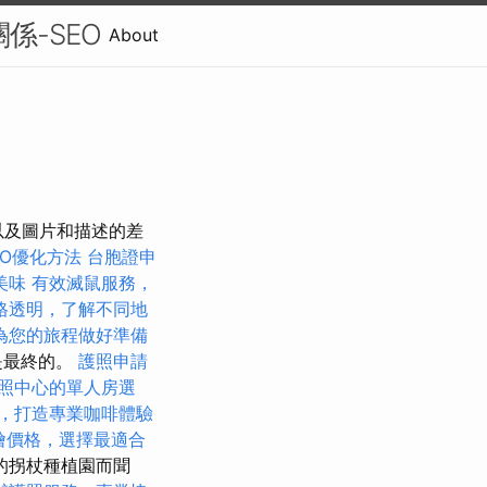
關係-SEO
About
以及圖片和描述的差
EO優化方法
台胞證申
美味
有效滅鼠服務，
格透明，了解不同地
為您的旅程做好準備
是最終的。
護照申請
照中心的單人房選
，打造專業咖啡體驗
t外燴價格，選擇最適合
的拐杖種植園而聞