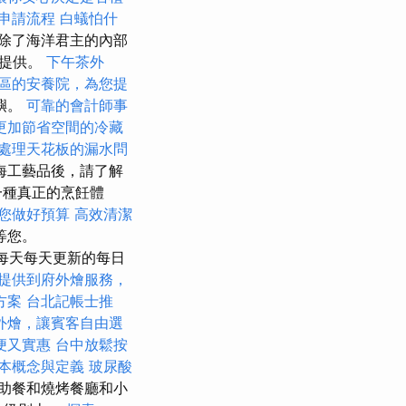
申請流程
白蟻怕什
除了海洋君主的內部
員提供。
下午茶外
區的安養院，為您提
嶼。
可靠的會計師事
更加節省空間的冷藏
處理天花板的漏水問
海工藝品後，請了解
一種真正的烹飪體
您做好預算
高效清潔
等您。
每天每天更新的每日
提供到府外燴服務，
方案
台北記帳士推
外燴，讓賓客自由選
便又實惠
台中放鬆按
基本概念與定義
玻尿酸
助餐和燒烤餐廳和小