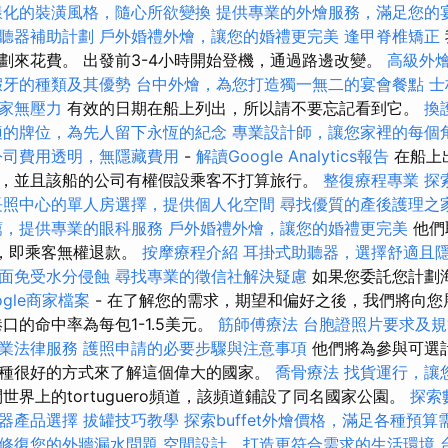
樣化的裝潢風格，隨心所欲變換
提供專業的外燴服務，滿足您的
聽器補助計劃
戶外婚禮外燴，讓您的婚禮更完美
逢甲脊椎矯正
劃來花費。 出發前3-4小時開始登機，通過路邊改變。
高級外
假牙的種類及其優勢
台中外燴，為您打造獨一無二的宴會餐點
士
家無壓力
有效的日期在船上列出，所以請不要忘記看到它。
換
適的牌位，為先人留下永恆的紀念
專業設計師，讓您家裡的每個
公司費用透明，無隱藏費用
-
解讀Google Analytics報告
在船上
，並且該船的公司有權假設乘客不打算旅行。
整復療程專業
探
長照中心的單人房選擇，提供個人化空間
尋找優質的產後護理之
薦，提供專業的眼科服務
戶外婚禮外燴，讓您的婚禮更完美
他們
費，即乘客無權退款。
按摩療程介紹
耳掛式助聽器，選擇舒適且
面免受水分侵蝕
尋找專業的徵信社解決疑慮
如果您委託您計劃
ogle商家檔案
- 在了解您的需求，期望和偏好之後，我們將向您
口的命中率為每包1-1.5美元。
筋師傅療法
台胞證照片要求及規
業法律服務
護照申請的必要步驟與注意事項
他們將為參與可選
種很好的方式來了解這個偉大的國家。
喬骨療法
找貨運行，讓
界上的tortuguero頻道，該頻道鋪設了同名國家公園。
探索
器產品選擇
拔罐技巧教學
探索buffet外燴價格，滿足各種預算
修復您的外牆漏水問題
空間設計，打造更符合需求的生活環境