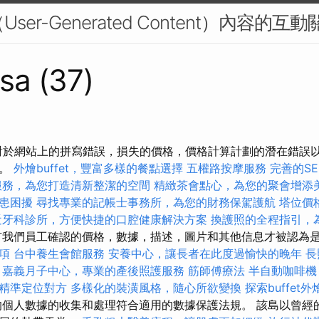
User-Generated Content）內容的互動
sa (37)
 對於網站上的拼寫錯誤，損失的價格，價格計算計劃的潛在錯誤
任。
外燴buffet，豐富多樣的餐點選擇
五權路按摩服務
完善的S
服務，為您打造清新整潔的空間
精緻茶會點心，為您的聚會增添
患困擾
尋找專業的記帳士事務所，為您的財務保駕護航
塔位價
近牙科診所，方便快捷的口腔健康解決方案
換護照的全程指引，
我們員工確認的價格，數據，描述，圖片和其他信息才被認為
項
台中養生會館服務
安養中心，讓長者在此度過愉快的晚年
長
嘉義月子中心，專業的產後照護服務
筋師傅療法
半自動咖啡機
精準定位對方
多樣化的裝潢風格，隨心所欲變換
探索buffe
個人數據的收集和處理符合適用的數據保護法規。 該島以曾經