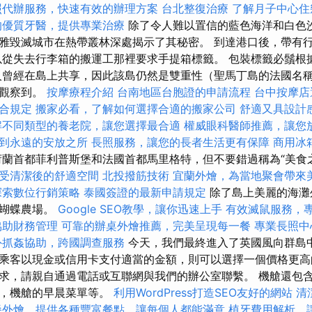
照代辦服務，快速有效的辦理方案
台北整復治療
了解月子中心住
的優質牙醫，提供專業治療
除了令人難以置信的藍色海洋和白色
雅毀滅城市在熱帶叢林深處揭示了其秘密。 到達港口後，帶有
以從失去行李箱的搬運工那裡要求手提箱標籤。 包裝標籤必鬚根
人曾經在島上共享，因此該島仍然是雙重性（聖馬丁島的法國名
中觀察到。
按摩療程介紹
台南地區台胞證的申請流程
台中按摩
合規定
搬家必看，了解如何選擇合適的搬家公司
舒適又具設計
解不同類型的養老院，讓您選擇最合適
權威眼科醫師推薦，讓您
到永遠的安放之所
長照服務，讓您的長者生活更有保障
商用冰
蘭首都菲利普斯堡和法國首都馬里格特，但不要錯過稱為“美食
受清潔後的舒適空間
北投撥筋技術
宜蘭外燴，為當地聚會帶來
探索數位行銷策略
泰國簽證的最新申請規定
除了島上美麗的海灘
的蝴蝶農場。
Google SEO教學，讓你迅速上手
有效滅鼠服務，
協助財務管理
可靠的辦桌外燴推薦，完美呈現每一餐
專業長照中
外抓姦協助，跨國調查服務
今天，我們最終進入了英國風向群島中
乘客以現金或信用卡支付適當的金額，則可以選擇一個價格更高
求，請親自通過電話或互聯網與我們的辦公室聯繫。 機艙還包
單，機艙的早晨菜單等。
利用WordPress打造SEO友好的網站
清
餐外燴，提供各種豐富餐點，讓每個人都能滿意
植牙費用解析，