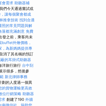
宴會需求
助聽器補
我們今天通過嘗試或
燴，讓每個聚會都成
林推拿技術
找到合適
護照的常見問題與解
角落都充滿創意
免費
出發之前，乘客尚未
索buffet外燴價格，
家，為新媽媽提供專
取消了其名稱的預訂
隱蔽的耳掛式助聽器
海洋旅行旅行
台中刮
展示很多，然後參
範
新北律師事務
計劃的人度過一個異
您的貨物運輸更高效
數位行銷策略
助聽器
需求
創建了190
外牆
台南徵信社，協助您