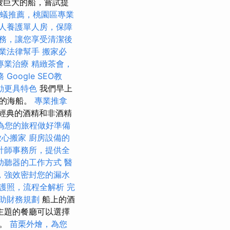
艘巨大的船，嘗試提
蟻推薦，桃園區專業
人養護單人房，保障
務，讓您享受清潔後
業法律幫手
搬家必
專業治療
精緻茶會，
務
Google SEO教
動更具特色
我們早上
海的海船。
專業推拿
含經典的酒精和非酒精
為您的旅程做好準備
放心搬家
廚房設備的
計師事務所，提供全
助聽器的工作方式
醫
，強效密封您的漏水
護照，流程全解析
完
助財務規劃
船上的酒
主題的餐廳可以選擇
客。
苗栗外燴，為您