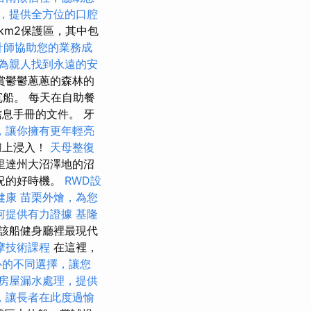
，提供全方位的口腔
km2保護區，其中包
計師協助您的業務成
為親人找到永遠的安
賞鬱鬱蔥蔥的森林的
沉船。 每天在自助餐
息手冊的文件。 牙
，讓你擁有更年輕亮
灘上浸入！
天母整復
里達州大沼澤地的沼
況的好時機。
RWD設
健康
苗栗外燴，為您
何提供有力證據
基隆
該船健身廳裡最現代
摩技術課程
在這裡，
心的不同選擇，讓您
房屋漏水處理，提供
，讓長者在此度過愉