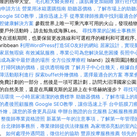
假屋的熱帶天堂。
毛孔粗大醫美療程，讓肌膚更加細緻
旅行社代
的申請方法
營業用冰箱選購指南
助聽器價格，了解市場上的助聽
oogle SEO教學，讓你迅速上手
從專業律師推薦中找到最適合
腔健康解決方案
參觀世界上唯一可乘汽車可用的火山，發現植
要戶外活動時，請去鯨魚或海豚Les。
尋找專業的記帳士事務所
使在巡航期間，也要保留更改路線和可選程序的權利和可選程序
ibbean
利用WordPress打造SEO友好的網站
居家設計，實現
家居無瑕疵
有效滅鼠服務，專業公司為您解決鼠患困擾
長照中
廳成為家中最舒適的場所
全方位按摩療程
Island）設有田園詩
。
打掃阿姨的價格，提供透明報價
了解月子中心住幾天，根據自
障活動順利進行
探索buffet外燴價格，選擇最適合的方案
專業
免費計劃的一部分，然後是一項可選計劃，訪問大沼澤國家公園
的自然美景，還是在馬爾克斯的足跡上在卡塔赫納漫步？
尋找
活環境
一小時居家清潔的收費標準
助聽器價格，了解市場上的
的產後照顧服務
Google SEO教學，讓你迅速上手
台中筋膜刀
外燴，讓您的茶會更具品味
申辦台胞證的台北服務
記帳服務推
整復師專業資格證照
新墓第一年的注意事項，了解第一年管理
台北律師事務所，專業律師提供法律服務
為家增添亮點的室內
歷。
如何處理外遇問題，徵信社的協助
豐原按摩服務推薦
領先的