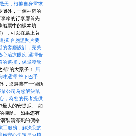
幾天，根據自身需求
沙灘外，一個神奇的
行李箱的行李應首先
據船票中的樣本填
稱），可以在島上著
店選擇
台胞證照片要
感的客廳設計，完美
放心治療眼疾
選擇合
箱的選擇，保障餐飲
之都”的大案子！
居
美味選擇
墊下巴手
外，您還擁有一個動
專業公司為您解決鼠
心，為您的長者提供
最大的安提瓜。 如
的機艙。 如果您有
含著裝清潔劑的價格
潔工服務，解決您的
讓你安心決定是否植