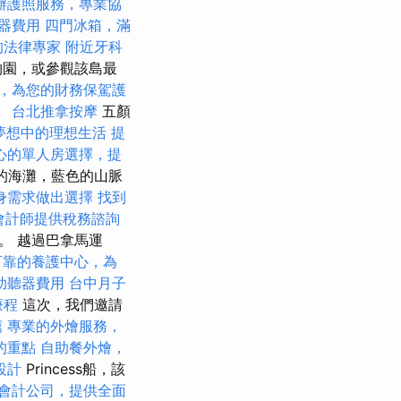
辦護照服務，專業協
器費用
四門冰箱，滿
的法律專家
附近牙科
物園，或參觀該島最
，為您的財務保駕護
。
台北推拿按摩
五顏
夢想中的理想生活
提
心的單人房選擇，提
般的海灘，藍色的山脈
身需求做出選擇
找到
會計師提供稅務諮詢
。 越過巴拿馬運
可靠的養護中心，為
助聽器費用
台中月子
療程
這次，我們邀請
薦
專業的外燴服務，
的重點
自助餐外燴，
設計
Princess船，該
會計公司，提供全面