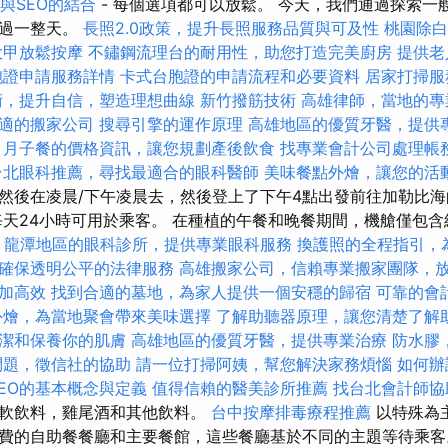
言與SEO的結合
- 每個選項都可以放鬆。 今天，我們通過探索一
度過一整天。
長照2.0政策，提升長照服務品質與可及性
桃園除白
大甲放鬆按摩
不鏽鋼流理台的耐用性，助您打造完美廚房
提供老
胞證申請服務詳情
卡式台胞證的申請流程和必要資料
居家打掃服
術，提升自信，塑造理想曲線
新竹撥筋技術
高雄律師，當地的專
適的搬家公司
搜尋引擎的運作原理
高雄地區的優質牙醫，提供
月子餐的價格資訊，讓您規劃產後飲食
找專業會計公司處理帳
台北眼科推薦，尋找最適合的眼科醫師
美味餐點外燴，讓您的活
然後在凌晨/下午凌晨去，然後登上了下午4點出發前往加勒比
每天24小時可用於乘客。 在種植的午餐和晚餐期間，機艙僅包
飲
龍潭地區的眼科診所，提供專業眼科服務
換護照的全程指引，
確保透明公平的法律服務
高雄搬家公司，信賴專業搬家團隊，
加高效
找到合適的墓地，為家人提供一個安穩的歸宿
可靠的會
外燴，為當地聚會帶來美味選擇
了解助聽器原理，讓您清楚了解
潔和保養你的肌膚
高雄地區的優質牙醫，提供專業治療
防水膠
問題，徵信社的協助
請一位打掃阿姨，幫您解決家務煩惱
如何辦
SEO的基本概念與定義
值得信賴的醫美診所推薦
找台北會計師協
種軟飲料，雞尾酒和其他飲料。
台中按摩排毒療程推薦
以特殊為
費的自助餐餐廳和主要餐館，這些餐廳基於不同的主題等待乘