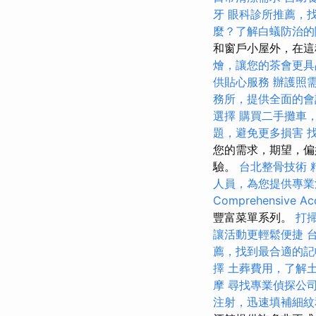
牙
眼科診所推薦，
麼？了解白蟻防治的
和窗戶小屋外，在這
燴，讓您的茶會更具
供貼心服務
辦護照
務所，提供全面的會
選擇
購買二手攤車
題，避免更多損害
您的需求，期望，偏
驗。
台北整骨技術
人員，為您提供專業
Comprehensive Acc
豐富菜單系列。
打
讓活動更輕鬆便捷
薦，找到最合適的記
擇
土葬費用，了解
摩
尋找專業偵探公
注射，迅速填補細紋