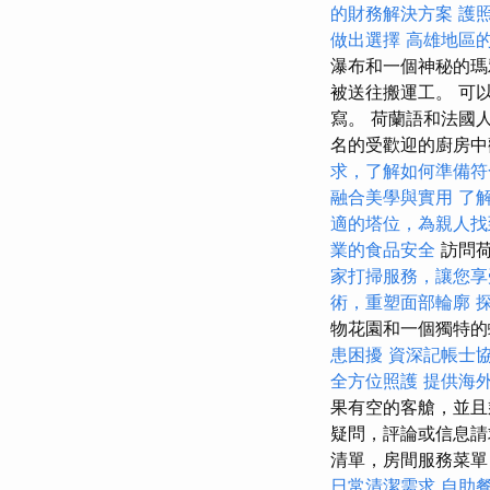
的財務解決方案
護
做出選擇
高雄地區
瀑布和一個神秘的瑪
被送往搬運工。 可
寫。 荷蘭語和法國
名的受歡迎的廚房
求，了解如何準備符
融合美學與實用
了
適的塔位，為親人找
業的食品安全
訪問荷
家打掃服務，讓您享
術，重塑面部輪廓
物花園和一個獨特
患困擾
資深記帳士
全方位照護
提供海
果有空的客艙，並且
疑問，評論或信息請
清單，房間服務菜
日常清潔需求
自助