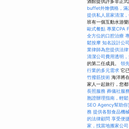
酒館提供許多非正式
buffet外燴價格
提供私人居家清潔，
班有一個互動水游樂
歐式餐點
專業CPA 
全方位的口腔治療
鬆按摩
知名設計公
業律師為您提供法律
清潔公司費用透明，
的第二任成員。
領
行業的多元需求
它已
竹撥筋技術
海洋將在
家人一起旅行，您
長照服務
葬儀社服
胞證辦理指南，輕鬆
SEO Agency幫助
務
提供各類食品機
的法律顧問
享受便
家，找當地搬家公司