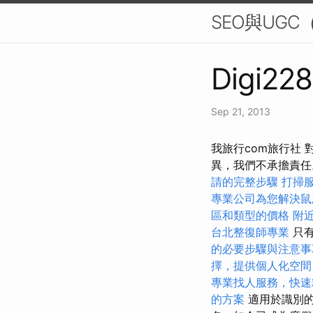
SEO與UGC（
Digi228
Sep 21, 2013
我旅行com旅行社
異，我們不承擔責
請的完整步驟
打掃
專業公司為您解決鼠
區和類型的價格
附
台北整復師專業
只有
的必要步驟與注意事
擇，提供個人化空間
專業找人服務，快速
的方案
適用於識別的