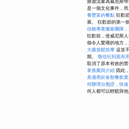
旅遊流量為威尼斯帶
是一個文化事件，而
養豐富的餐點
狂歡節
展。 狂歡節的第一
信賴專業搬家團隊，
狂歡前，使威尼斯人
個令人驚嘆的地方，
大腿放鬆按摩
這並
期。
徵信社到底有
取消了原本有效的禁
拿推薦與介紹
因此
美適用於各類餐飲業
何辦理台胞證，快速
何人都可以輕鬆與他