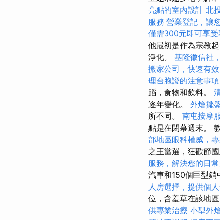
亮點的室內設計
北
服務
營業登記，讓
僅需300元即可享
他最初是作為宗教起
淨化。
基隆徵信社
搬家公司，快速有效
理台胞證的注意事項
蹈，食物和飲料。
逐年變化。
外燴擺
所不同。
南屯按摩
點是在閉幕週末。 教
部地區眼科權威，專
之王當選，狂歡節國
服務，解決您的日常
汽車和150個巨型
人房選擇，提供個人
位，含羞草在該地區
供專業治療
小型外