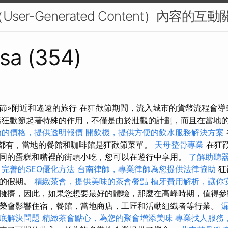
User-Generated Content）內容的互動
sa (354)
節»附近和遙遠的旅行 在狂歡節期間，流入城市的貨幣流程會導
隆狂歡節起著特殊的作用，不僅是由於壯觀的計劃，而且在當地
姨的價格，提供透明報價
開飲機，提供方便的飲水服務解決方案
”到處都有，當地的餐館和咖啡館是狂歡節菜單。
天母整骨專業
在狂
同的蛋糕和嘴裡的​​街頭小吃，您可以在遊行中享用。
了解助聽
完善的SEO優化方法
台南律師，專業律師為您提供法律協助
狂
正的假期。
精緻茶會，提供美味的茶會餐點
植牙費用解析，讓你
擁擠，因此，如果您想要最好的體驗，那麼在高峰時期，值得參
榮會影響住宿，餐館，當地商店，工匠和活動組織者等行業。
底解決問題
精緻茶會點心，為您的聚會增添美味
專業找人服務