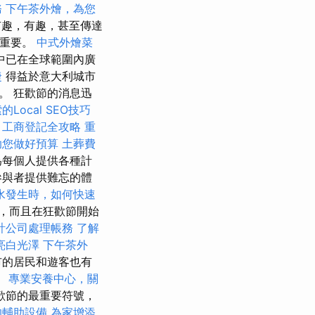
務
下午茶外燴，為您
有趣，有趣，甚至傳達
很重要。
中式外燴菜
中已在全球範圍內廣
捷
得益於意大利城市
。 狂歡節的消息迅
Local SEO技巧
。
工商登記全攻略
重
助您做好預算
土葬費
為每個人提供各種計
參與者提供難忘的體
水發生時，如何快速
，而且在狂歡節開始
計公司處理帳務
了解
亮白光澤
下午茶外
市的居民和遊客也有
。
專業安養中心，關
歡節的最重要符號，
的輔助設備
為家增添