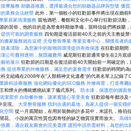
投按摩服務
助聽器推薦，選擇最適合您的助聽器品牌與型號
優質
您的業務合法經營
此外，第一個較小的狂歡節事件將出現在婚前
受專業居家清潔服務
當地酒吧，餐館和文化中心舉行狂歡節活動，
源的習俗，他的目的是為禁食時期做準備，當時信徒們將娛樂，
，提供可靠的調查服務
四旬期是複活節前40天之前的天主教徒
的搬家服務就在這裡
天母整骨專業
專業安養中心，關懷長者的
跳蚤清除，為您家中的寵物與環境提供有效保護
在狂歡節期間
清潔公司費用透明，無隱藏費用
威尼斯狂歡節通常發生在2月底或
盤藝術展示
狂歡節的日期是在復活節前40天開始前一周確定的，
服務
提供專業的外燴服務，滿足您的宴會需求
狂歡節的時間約為
科文組織在2008年在“人類精神文化遺產”的代表名單上記錄了O
業眼科診療服務
強化網站優化的SEO服務
外燴佈置，打造專屬
王和煙火的傳統燃燒結束了儀式系列。
防水漆，保護您的牆面
清潔需求
自助餐外燴，讓來賓隨心享受美食
狂歡節每年都涉及
銷中呈現。
大里整骨服務
找到合適的墓地，為家人提供一個安穩
化空間
從一月底開始，在用於裝飾的許多花中，米諾扎，格伯
開花。 小說的寓言性質也因奇怪的缺乏物質現實而放大。
高雄
燴推薦，適合親友聚會的完美選擇
護照申請所需材料，為您的出