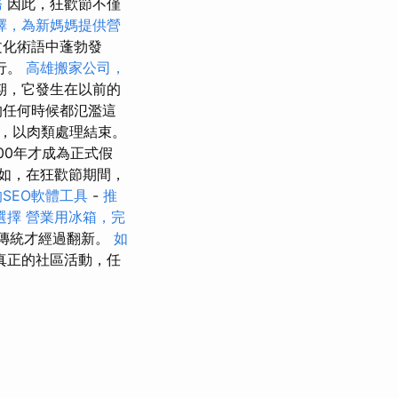
務
因此，狂歡節不僅
擇，為新媽媽提供營
文化術語中蓬勃發
行。
高雄搬家公司，
期，它發生在以前的
的任何時候都氾濫這
，以肉類處理結束。
00年才成為正式假
如，在狂歡節期間，
SEO軟體工具
-
推
選擇
營業用冰箱，完
的傳統才經過翻新。
如
真正的社區活動，任