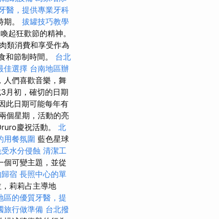
牙醫，提供專業牙科
時期。
拔罐技巧教學
喚起狂歡節的精神。
肉類消費和享受作為
禁食和節制時間。
台北
最佳選擇
台南地區辦
，人們喜歡音樂，舞
3月初，確切的日期
因此日期可能每年有
兩個星期，活動的亮
ruro慶祝活動。
北
的用餐氛圍
藍色星球
免受水分侵蝕
清潔工
一個可變主題，並從
的歸宿
長照中心的單
拉，莉莉占主導地
地區的優質牙醫，提
國旅行做準備
台北撥