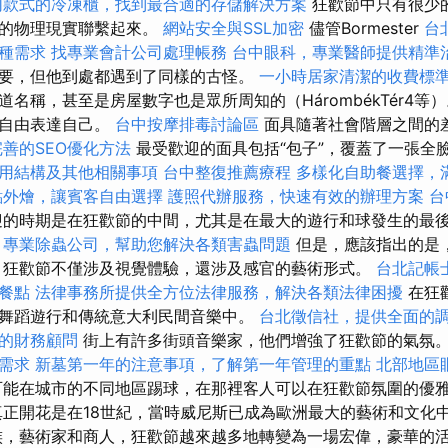
同款式的冷凍櫃，找到最合適的存儲解決方案
狂歡節中只有很少
悉的物理現實聯繫起來。
網站安全與SSL加密
儘管Bormester
台
種需求
找專業會計公司處理帳務
台中眼科，專業醫師提供精準
要，但他到處都遇到了同樣的古怪。
一小時居家清潔的收費標
名稱，甚至是房屋數字也是眾所周知的（HárombékTér4等
並自由表達自己。
台中按摩排毒討論區
面具隨著社會階層之間的
完善的SEO優化方法
最受歡迎的面具包括“包子”，覆蓋了一張全
用結構及其他相關事項
台中整復推薦療程
多樣化自助餐選擇，
點外燴，讓賓客自由選擇
護照代辦服務，快速有效的辦理方案
台
的時期是在狂歡節的中間，尤其是在最大的遊行和球發生的最
專業除蟲公司，幫助您解決各類害蟲問題
但是，應該指出的是
 狂歡節不僅涉及視覺體驗，還涉及感官的藝術形式。
台北記帳
餐點
法律事務所提供全方位法律服務，解決各類法律困擾
在狂
舞蹈遊行和傳統意大利民間音樂中。
台北徵信社，提供全面的
的財務顧問
街上有許多街頭音樂家，他們增強了狂歡節的氣氛
需求
新墓第一年的注意事項，了解第一年管理的重點
北部地區
能在城市的不同地區踢球，在那裡客人可以在狂歡節氛圍的優
真正開花是在18世紀，當時威尼斯已成為歐洲最大的藝術和文化
族，藝術家和商人，狂歡節越來越多地轉變為一場宏偉，豪華的