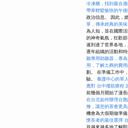
冷凍櫃，找到最合適
帶來輕鬆愉快的午後
政治信息。 因此，
單，傳承經典的美味
為人知，並在國際
的神奇氣氛，狂歡節
速到達了世界各地，
逐年組織的活動和特
聽專用助聽器，專為
用，了解土葬的費用
劃。 在準備工作中
驗。
養護中心的單
應對
台中撥筋療程
前幾個月開始了漫
在台北如何辦理台胞
燴，讓您的茶會更具
機會為大假期做準備。
懷長者的最佳選擇
並越來越多地了解