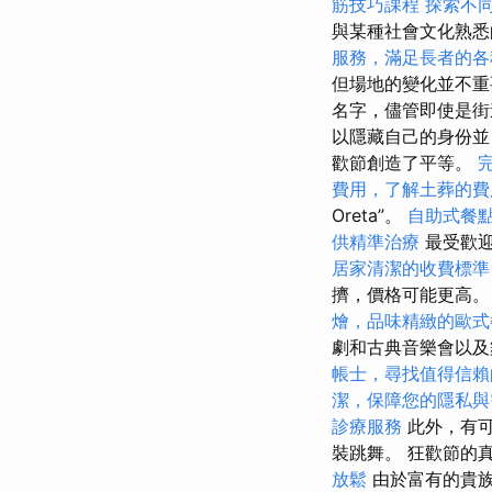
筋技巧課程
探索不
與某種社會文化熟
服務，滿足長者的各
但場地的變化並不重
名字，儘管即使是街道
以隱藏自己的身份
歡節創造了平等。
費用，了解土葬的費
Oreta”。
自助式餐
供精準治療
最受歡迎
居家清潔的收費標準
擠，價格可能更高。
燴，品味精緻的歐式
劇和古典音樂會以及
帳士，尋找值得信賴
潔，保障您的隱私與
診療服務
此外，有可
裝跳舞。 狂歡節的
放鬆
由於富有的貴