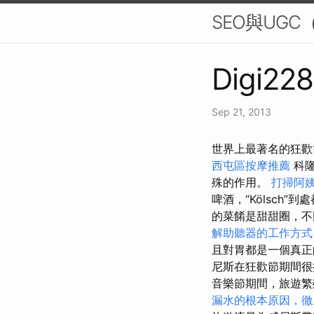
SEO與UGC（
Digi228
Sep 21, 2013
世界上最著名的狂歡
西屯區按摩推薦
科
殊的作用。
打掃阿
啤酒，“Kölsch
的菜餚是甜甜圈，不
解助聽器的工作方式
且對胃都是一個真
尼斯在狂歡節期間很
音樂節期間，旅遊繁
漏水的根本原因，徹