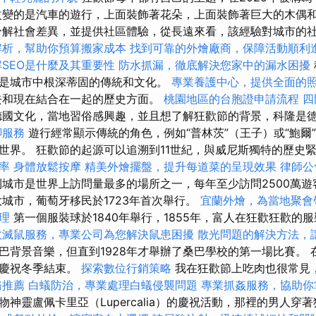
改變的是汽車的遊行，上面裝飾著花朵，上面裝飾著巨大的木偶
分解社會差異，並提供社區體驗，從長遠來看，該經驗對城市的
解析，幫助你預算搬家成本
找到可靠的外燴廠商，保障活動順利
解SEO是什麼及其重要性
防水抓漏，徹底解決您家中的漏水困擾
是城市中根深蒂固的傳統和文化。
專業養護中心，提供全面的
去和現在結合在一起的歷史方面。
桃園地區的台胞證申請流程
四
國文化，當地習俗感興趣，並且想了解狂歡節的背景，科隆是
腳服務
遊行經常顯示傳統的角色，例如“普林茨”（王子）或“鮑爾
世界。 狂歡節的起源可以追溯到11世紀，與威尼斯獨特的歷史
率
身體放鬆按摩
精美外燴擺盤，提升每道菜的呈現效果
律師公
城市是世界上訪問量最多的場所之一，每年至少訪問2500萬
城市，葡萄牙移民於1723年首次舉行。
宜蘭外燴，為當地聚會
理
第一個服裝球於1840年舉行，1855年，富人在狂歡狂歡的
效滅鼠服務，專業公司為您解決鼠患困擾
散光問題的解決方法，
巴背景音樂，但直到1928年才舉辦了桑巴學校的第一場比賽。 
，慶祝冬季結束。
探索數位行銷策略
我在狂歡節上吃肉也很常見
務推薦
白蟻防治，專業處理白蟻侵襲問題
專業抓姦服務，協助你
神靈盧佩卡里亞（Lupercalia）的慶祝活動，那裡的男人穿