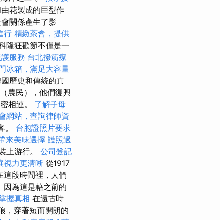
和由花製成的巨型作
社會關係產生了影
進行
精緻茶會，提供
科隆狂歡節不僅是一
照護服務
台北撥筋療
門冰箱，滿足大容量
德國歷史和傳統的真
”（農民），他們復興
緊密相連。
了解子母
會網站，查詢律師資
遊客。
台胞證照片要求
帶來美味選擇
護照過
服裝上游行。
公司登記
讓視力更清晰
從1917
在這段時間裡，人們
，因為這是藉之前的
掌握真相
在遠古時
著狼，穿著短而開朗的