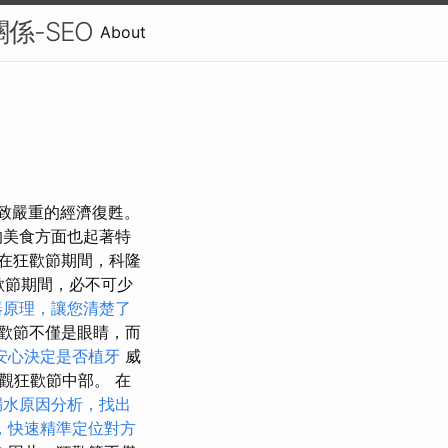
關係-SEO
About
致嚴重的經濟復甦。
的美食方面也起著特
在狂歡節期間，科隆
歡節期間，必不可少
器原理，讓您清楚了
歡節不僅是眼睛，而
安心決定是否植牙
威
觀狂歡節中部。 在
漏水原因分析，找出
，快速精準定位對方