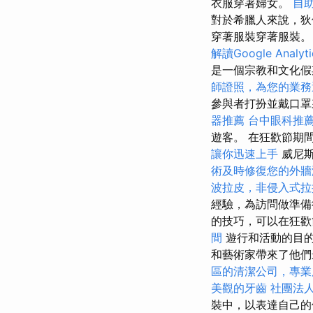
衣服穿著婦女。
自
對於希臘人來說，狄
穿著服裝穿著服裝。
解讀Google Analyt
是一個宗教和文化假
師證照，為您的業務
參與者打扮並戴口
器推薦
台中眼科推
遊客。 在狂歡節期
讓你迅速上手
威尼斯
術及時修復您的外牆
波拉皮，非侵入式拉
經驗，為訪問做準
的技巧，可以在狂歡
間
遊行和活動的目的
和藝術家帶來了他們
區的清潔公司，專業
美觀的牙齒
社團法
裝中，以表達自己