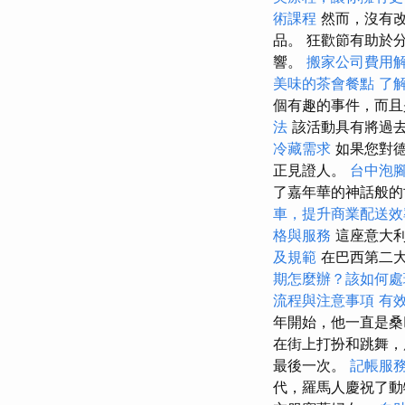
術課程
然而，沒有
品。 狂歡節有助於
響。
搬家公司費用
美味的茶會餐點
了
個有趣的事件，而且
法
該活動具有將過
冷藏需求
如果您對德
正見證人。
台中泡
了嘉年華的神話般的
車，提升商業配送效
格與服務
這座意大利
及規範
在巴西第二大
期怎麼辦？該如何處
流程與注意事項
有
年開始，他一直是桑
在街上打扮和跳舞
最後一次。
記帳服
代，羅馬人慶祝了動物