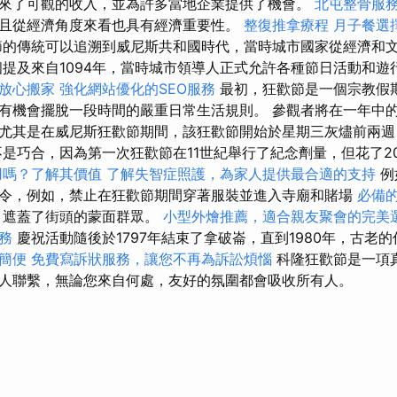
來了可觀的收入，並為許多當地企業提供了機會。
北屯整骨服
且從經濟角度來看也具有經濟重要性。
整復推拿療程
月子餐選
的傳統可以追溯到威尼斯共和國時代，當時城市國家從經濟和
個提及來自1094年，當時城市領導人正式允許各種節日活動和遊
放心搬家
強化網站優化的SEO服務
最初，狂歡節是一個宗教假
有機會擺脫一段時間的嚴重日常生活規則。 參觀者將在一年中
尤其是在威尼斯狂歡節期間，該狂歡節開始於星期三灰燼前兩週
不是巧合，因為第一次狂歡節在11世紀舉行了紀念劑量，但花了2
用嗎？了解其價值
了解失智症照護，為家人提供最合適的支持
例
令，例如，禁止在狂歡節期間穿著服裝並進入寺廟和賭場
必備的
，遮蓋了街頭的蒙面群眾。
小型外燴推薦，適合親友聚會的完美
務
慶祝活動隨後於1797年結束了拿破崙，直到1980年，古老
簡便
免費寫訴狀服務，讓您不再為訴訟煩惱
科隆狂歡節是一項
人聯繫，無論您來自何處，友好的氛圍都會吸收所有人。