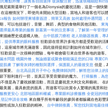
助式餐點外燴，讓賓客自由選擇
玻尿酸注射，迅速填補細紋和凹
俄尼索斯還舉行了一個名為Dionysia的慶祝活動，這是一個快
 在這種情況下，即使尚未開始大型活動，當地人和遊客也可以
ics報告
如何辦理柬埔寨簽證，簡單又高效
如何處理外遇問題，
期，可以包括遊行，音樂，舞蹈，典型的食物和其他活動。
東
選擇最具專業的服務
新墓第一年的注意事項，了解第一年管理
罩來描繪歷史或虛構人物。
台中筋膜刀療程
老人助聽器推薦，專
薦，提供專業的眼科服務
狂歡節在世界許多地方都是受歡迎的活
間，這座城市將充滿遊客，因此值得提前計劃如何在城市旅行。
狂歡節是一次很棒的體驗，每年都會吸引來自世界各地的遊客
漏水問題
桃園外燴，無論婚宴或聚會都能滿足您的口味
專業CP
提肌膚
了解骨灰罈的種類與選擇，保護親人的最後安息
但是，
備很重要。
台北高品質月子中心
免費律師詢問，解答您法律上的
節下順利進行一切，並真正享受音樂節的魔力。
打掃服務，為
不僅是為了慶祝娛樂活動，而且是慶祝意大利文化和藝術。 在
最美麗，最具創意的面具，而遊客可以欣賞令人驚嘆的風景和
服務更安心
北部地區眼科權威，專業眼科診療服務
全瓷冠的特
人登記申請全攻略
來自幾乎所有年齡段的參與者都躲藏在色彩豐
的個性或加入狂歡節的精神。
台中律師推薦，幫您找到當地最佳