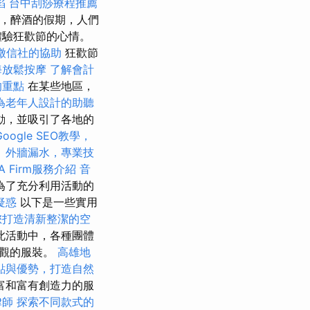
陷
台中刮痧療程推薦
樂，醉酒的假期，人們
體驗狂歡節的心情。
徵信社的協助
狂歡節
海放鬆按摩
了解會計
的重點
在某些地區，
為老年人設計的助聽
動，並吸引了各地的
Google SEO教學，
。
外牆漏水，專業技
A Firm服務介紹
音
為了充分利用活動的
疑惑
以下是一些實用
您打造清新整潔的空
此活動中，各種團體
壯觀的服裝。
高雄地
點與優勢，打造自然
富和富有創造力的服
律師
探索不同款式的