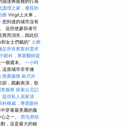
的描述將復雜的行為
北護理之家，優質的
治療
Virgil上火車，
準
您到達的城市沒有
）。 這些使參與者可
差異而消失，因此狂
臉和女士們戴的“
土葬
滿足所有賓客的需求
中眼科，專業醫師提
後一個週末。
一小時
，這座城市非常擁
士推薦服務
歐式外
歡節，戲劇表演，歌
調查服務
探索台北記
。
提供私人居家清
眼科權威，專業眼科
雅中穿著最美麗的服
中心之一。
西屯肩頸
活動，這是最大的秘