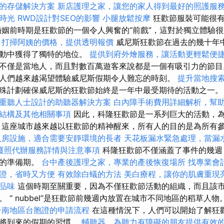
的存儲解決方案
新店護理之家，讓您的家人得到最好的照護服
時光
RWD設計對SEO的影響
小腿放鬆按摩
狂歡節服裝可能很
婚姻前時期是狂歡節的一個令人興奮的“前戲”，這對於獨立體驗
打掃阿姨的價格，提供透明報價
威尼斯狂歡節在過去的幾十年
活動中獲得了獨特的地位。
提供到府外燴服務，讓活動更輕鬆便
不僅是當地人，而且對數百萬遊客來說都是一個有吸引力的節目
人們越來越渴望體驗威尼斯假期令人難忘的時刻。
提升當地搜索的
殊計劃確保威尼斯的狂歡節始終是一年中最受期待的活動之一
重聽人士設計的助聽器解決方案
白內障手術費用詳細解析，幫
結構及其他相關事項
因此，科隆狂歡節是一系列巨大的活動，
，這座城市越來越以狂歡節的精神醒來，所有人的目的是為所有
人房設施，適合需要安靜環境的長者
天花板漏水緊急處理，當漏
護照代辦服務詳情與注意事項
科隆狂歡節不僅涵蓋了事件的幾週
長的準備期。
台中產後護理之家，專業的產後恢復場所
找專業會
證，省時又方便
有效除白蟻的方法
美白療程，讓你的肌膚重現
品味
這個時期至關重要，因為不僅狂歡節活動的組織，而且該
 “ nubbel”是狂歡節前幾週內放置在城市不同地區的稻草人物
台南地區台胞證的申請流程
在這種情況下，人們可以開始了解狂
即將到來的假期的習慣。
輔聽器，為聽力有障礙的朋友提供有效