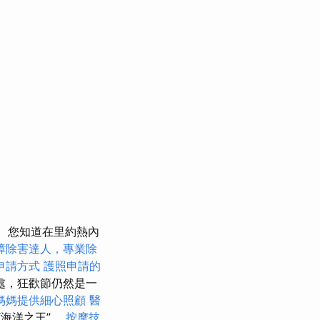
您知道在里約熱內
蟑除害達人，專業除
申請方式
護照申請的
處，狂歡節仍然是一
媽媽提供細心照顧
醫
“海洋之王”。
按摩技