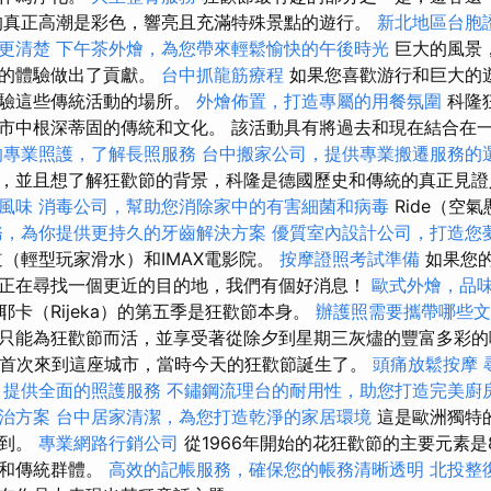
的真正高潮是彩色，響亮且充滿特殊景點的遊行。
新北地區台胞
更清楚
下午茶外燴，為您帶來輕鬆愉快的午後時光
巨大的風景
觀的體驗做出了貢獻。
台中抓龍筋療程
如果您喜歡游行和巨大的
體驗這些傳統活動的場所。
外燴佈置，打造專屬的用餐氛圍
科隆
市中根深蒂固的傳統和文化。 該活動具有將過去和現在結合在
的專業照護，了解長照服務
台中搬家公司，提供專業搬遷服務的
，並且想了解狂歡節的背景，科隆是德國歷史和傳統的真正見證人
風味
消毒公司，幫助您消除家中的有害細菌和病毒
Ride（空
務，為你提供更持久的牙齒解決方案
優質室內設計公司，打造您
（輕型玩家滑水）和IMAX電影院。
按摩證照考試準備
如果您
正在尋找一個更近的目的地，我們有個好消息！
歐式外燴，品
卡（Rijeka）的第五季是狂歡節本身。
辦護照需要攜帶哪些文
只能為狂歡節而活，並享受著從除夕到星期三灰燼的豐富多彩的
73年首次來到這座城市，當時今天的狂歡節誕生了。
頭痛放鬆按摩
，提供全面的照護服務
不鏽鋼流理台的耐用性，助您打造完美廚
治方案
台中居家清潔，為您打造乾淨的家居環境
這是歐洲獨特
提到。
專業網路行銷公司
從1966年開始的花狂歡節的主要元素是
者和傳統群體。
高效的記帳服務，確保您的帳務清晰透明
北投整