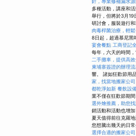
針，專業修補漏水源
多種活動，講座和
舉行，但將於3月1
研討會，服裝遊行
肉毒桿菌治療，輕鬆
8日起，超過慕尼黑
宴會餐點
工商登記
每年，六天的時間，
二手攤車，提供高效
柬埔寨簽證的辦理流
響。 諸如狂歡節用
家，找當地搬家公司
都乾淨如新
餐飲設
業不僅在狂歡節期間
選外燴推薦，助您找
銷活動和活動也增加
夏天值得前往克羅地亞
您想騰出幾天的日常
選擇合適的搬家公司