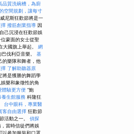
高品質洗碗槽，為廚
的空間規劃，讓每寸
年威尼斯狂歡節將是一
選擇
撥筋創業指導
因
自己沉浸在狂歡節娛
，一位蒙面的女士從聖
將在大國旗上舉起。
網
的巴伐利亞音樂。
基
己的樂隊和舞者，他
選擇
了解助聽器原
定將是獲勝的舞蹈學
以娛樂和象徵性的角
覺體驗更方便
“鮑
毒養生館服務
科隆狂
。
台中眼科，專業醫
賓客自由選擇
狂歡節
歡節活動之一。
偵探
備，當時信徒們將娛
可以參加服裝和口罩