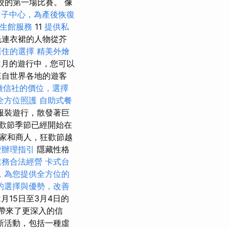
校的第一場比賽。 像
月子中心，為產後恢復
養生館服務
11
提供私
色連衣裙的人物從芥
居住的選擇
精美外燴
2月的遊行中，您可以
來自世界各地的遊客
徵信社的價位，選擇
全方位照護
自助式餐
服裝遊行，散發著巨
歡節季節已經開始在
術家和商人，狂歡節越
證辦理指引
隱藏性格
業務合法經營
卡式台
，為您提供全方位的
的選擇與優勢，改善
15日至3月4日的
還帶來了更深入的信
新活動，包括一種虛