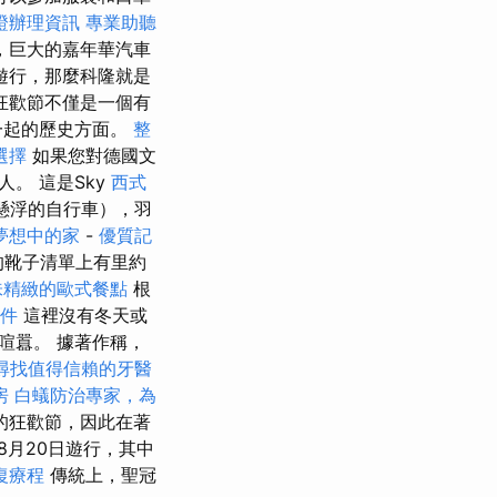
證辦理資訊
專業助聽
，巨大的嘉年華汽車
遊行，那麼科隆就是
狂歡節不僅是一個有
一起的歷史方面。
整
選擇
如果您對德國文
。 這是Sky
西式
氣懸浮的自行車），羽
夢想中的家
-
優質記
的靴子清單上有里約
味精緻的歐式餐點
根
件
這裡沒有冬天或
喧囂。 據著作稱，
尋找值得信賴的牙醫
房
白蟻防治專家，為
的狂歡節，因此在著
8月20日遊行，其中
復療程
傳統上，聖冠