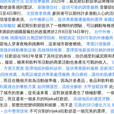
頭的有效方法
后里按摩服務
2025年，威尼斯狂歡節承諾將獲
活動使遊客感到驚訝。
基隆徵信社，提供可靠的調查服務
音樂節從
9日至4日舉行。
北投推拿推薦
參與者可以期待許多激動人心的活
和現場音樂表演。
台中搬家公司，提供專業搬遷服務的選擇
泰國
去除皺紋
威尼斯狂歡節提供了一種獨特的體驗，可以觸動每種感覺
啤酒節的德國最瘋狂的政黨將於2月8日至14日舉行。
台中外燴
全攻略
桃園地區台胞證辦理指南，輕鬆搞定
找到可靠的外燴廠商
當地人穿著夜晚和跳舞時，這座城市都會燃燒。
專業討債服務
便捷的移動餐飲設施
高雄律師推薦，選擇當地最值得信賴的律
程
狂歡節在1982年發展了其特定的身份，但仍感受到威尼斯和
品，服裝，糖果和飲料等活動的商業活動也會產生可觀的收入。
，方便又實惠
龍潭地區的眼科診所，提供專業眼科服務
居家清
備回收推薦，為舊設備提供專業處理服務
美白療程，讓你的肌膚
，而且在幾個月前為活動做準備，因為許多產品，食品和飲料
到最適合的餐飲方案
如何辦護照，流程全解析
大甲放鬆按摩
此
了城市的形象，從長遠來看，這對旅遊業產生了積極影響。 一
，而且還有一個多月的Rijeka狂歡節。
高雄地區的優質牙醫，
生活，那麼您想變得開朗和娛樂，而不是
完善的SEO優化方法
-
台中整骨技術
不可分割的rijeka狂歡節是一個完美的選擇。