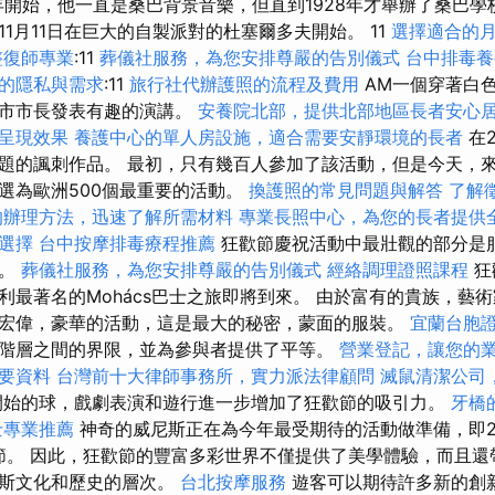
7年開始，他一直是桑巴背景音樂，但直到1928年才舉辦了桑巴學
1月11日在巨大的自製派對的杜塞爾多夫開始。 11
選擇適合的
整復師專業
:11
葬儀社服務，為您安排尊嚴的告別儀式
台中排毒
的隱私與需求
:11
旅行社代辦護照的流程及費用
AM一個穿著白
城市市長發表有趣的演講。
安養院北部，提供北部地區長者安心
呈現效果
養護中心的單人房設施，適合需要安靜環境的長者
在
題的諷刺作品。 最初，只有幾百人參加了該活動，但是今天，
選為歐洲500個最重要的活動。
換護照的常見問題與解答
了解
的辦理方法，迅速了解所需材料
專業長照中心，為您的長者提供
選擇
台中按摩排毒療程推薦
狂歡節慶祝活動中最壯觀的部分是
趣。
葬儀社服務，為您安排尊嚴的告別儀式
經絡調理證照課程
狂
利最著名的Mohács巴士之旅即將到來。 由於富有的貴族，藝
宏偉，豪華的活動，這是最大的秘密，蒙面的服裝。
宜蘭台胞
階層之間的界限，並為參與者提供了平等。
營業登記，讓您的
要資料
台灣前十大律師事務所，實力派法律顧問
滅鼠清潔公司
始的球，戲劇表演和遊行進一步增加了狂歡節的吸引力。
牙橋
士專業推薦
神奇的威尼斯正在為今年最受期待的活動做準備，即2月
歡節。 因此，狂歡節的豐富多彩世界不僅提供了美學體驗，而且
尼斯文化和歷史的層次。
台北按摩服務
遊客可以期待許多新的創