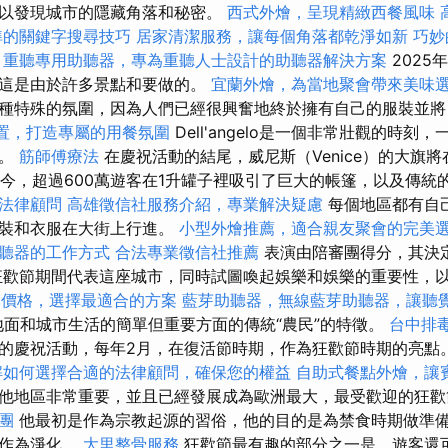
以發現城市的隱藏角落和秘密。
西式外燴，呈現精緻西餐風味
準的關鍵字搜尋技巧
居家清潔服務，讓每個角落都乾淨如新
巧妙
重聽專用助聽器，專為重聽人士設計的助聽器解決方案
2025
，這是由於許多景點和要做的。
宜蘭外燴，為當地聚會帶來美味
種特殊的氛圍，因為人們已經很興奮地終於擁有自己的服裝並將
置，打造專屬的用餐氛圍
Dell'angelo是一個非常壯觀的時刻
上。
筋師傅療法
在慶祝活動的結尾，威尼斯（Venice）的大旗
今，超過600萬遊客在1升罐子裡吸引了巨大的帳篷，以及傳統
法律顧問
高雄徵信社服務介紹，專業解決疑慮
每個地區都有自
服裝和衣服在大街上行進。
小型外燴推薦，適合親友聚會的完美
聽器的工作方式
合法專業徵信社推薦
表演由陪審團得分，其決
狂歡節期間代表這座城市，同時試圖喚起娛樂和娛樂的重要性，
外燴價格，選擇最適合的方案
藍芽助聽器，無線藍芽助聽器，讓聽
地面和城市生活的簡單但重要方面的傳統“農民”的特徵。
台中排
的慶祝活動，每年2月，在復活節時期，作為狂歡節時期的亮點
解如何選擇合適的法律顧問，確保您的權益
自助式餐點外燴，讓
他地區非常重要，並且已經發展成為歐洲最大，最受歡迎的狂
團
他最初是作為宗教起源的習俗，他的目的是為禁食時期做準
受作為淨化。
大里整骨服務
狂歡節最有趣的部分之一是，遊客還