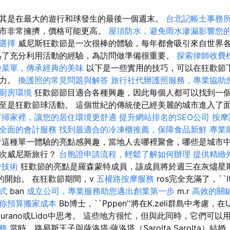
其是在最大的遊行和球發生的最後一個週末。
台北記帳士事務
城市非常擁擠，價格可能更高。
屋頂防水，避免雨水滲漏影響您
選擇
威尼斯狂歡節是一次很棒的體驗，每年都會吸引來自世界
為了充分利用活動的經驗，為訪問做準備很重要。
探索律師收費
燴菜單，傳承經典的美味
以下是一些實用的技巧，可以在狂歡節
魔力。
換護照的常見問題與解答
旅行社代辦護照服務，專業協助
廚房環境
狂歡節節目適合各種興趣，因此每個人都可以找到一
至是狂歡節球活動。 這個世紀的傳統使已經美麗的城市進入了
打掃家裡，讓您的居住環境更舒適
提升網站排名的SEO公司
按摩
全面的會計服務
找到最適合的冷凍櫃推薦，保障食品新鮮
專業
這種單一體驗的亮點感興趣，當地人去哪裡聚會，哪些是城市
一次威尼斯旅行？
台胞證申請流程，輕鬆了解如何辦理
提供精緻
骨技術
狂歡節的亮點是羅森蒙特成員，該成員將於週三在灰燼星
的開始。 在狂歡節期間，v
五權路按摩服務
ros完全充滿了，``lt
式
ban
成立公司，專業服務助您邁出創業第一步
m.r
高效的關
你預算搬家成本
Bb博士，``Pppen''將在K.zeli群島中考慮，在
urano或Lido中思考。 這些地方很忙，但與此同時，它們可以用來
務
當時，路易斯王子與薩洛塔·薩洛塔（Sarolta Sarolta）