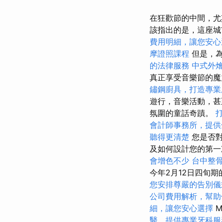
在狂歡節的中間，尤
該指出的是，這座
費用明細，讓您安心
摩證照課程
但是，
的法律服務
中式外
真正享受音樂節的
鏽鋼廚具，打造專業
遊行，音樂活動，甚
氛圍的童話奇蹟。
會計師事務所，提供
聽得更清楚
您是否對
及如何設計您的第
會增色不少
台中整
今年2月12日四旬期
您安排尊嚴的告別儀
公司費用解析，幫助
細，讓您安心選擇
M
醫，提供專業牙科服