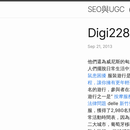
SEO與UGC（
Digi228
Sep 21, 2013
他們還為威尼斯的匈
人們擺脫日常生活中
鼠患困擾
服裝遊行是
程，讓你擁有更年輕
名的遊行，參與者在
遊行之一是“
按摩服
法律問題
delle
新竹
服，獲得了2,98
常活動時間表，因為
二大城市，葡萄牙移民