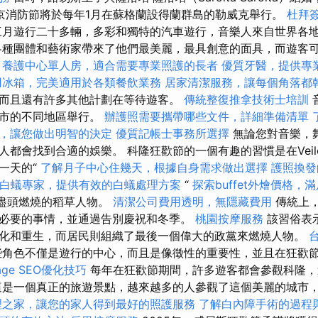
京消防節將於每年1月在蘇格蘭設得蘭群島的勒威克舉行。
杜拜
月遊行二十多輛，多彩和獨特的汽車遊行，音樂人來自世界各地的
各種團體和藝術家帶來了他們最美麗，最具創意的面具，而遊客
。
養護中心單人房，適合需要專業照護的長者
優質牙醫，提供專
用冰箱，完美適用於各類餐飲業務
居家清潔服務，讓每個角落都
而且還有許多其他計劃在等待遊客。
傳統整復推拿技術士培訓
城市的不同地區舉行。
辦護照需要攜帶哪些文件，詳細準備清單
，讓您做出明智的決定
優質記帳士事務所選擇
無論您對音樂，
都會找到合適的娛樂。 科隆狂歡節的一個有趣的習慣是在Veilchen
一天的“
了解月子中心住幾天，根據自身需求做出選擇
護照換發
白蟻專家，提供有效的白蟻處理方案
“
探索buffet外燴價格
歡節盡頭燃燒的稻草人物。
清潔公司費用透明，無隱藏費用
傳統上，
必要的事情，並通過告別慶祝和冬季。
桃園按摩服務
該習俗表
化和重生，而居民則組織了最後一個偉大的政黨來燃燒人物。
角色不僅是遊行的中心，而且是像徵性的重要性，並且在狂歡
age SEO優化技巧
每年在狂歡節期間，許多遊客都會參觀科隆，
這是一個真正的旅遊景點，越來越多的人參觀了這個美麗的城市
理之家，讓您的家人得到最好的照護服務
了解白內障手術的過程