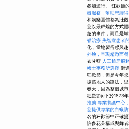
參加遊行。 狂歡節
器服務，幫助您聽得
和娛樂團體都為壯
您以最輝煌的方式
趣的事件，而且是城
脊治療
失智症患者
化，當地習俗感興趣
外燴，呈現精緻西餐
衣甘藍
人工植牙服
帳士事務所選擇
滑道
狂歡節，但是今年您
據當地人的說法，里耶
春天，因為整個城市
狂歡節je下於18
推薦
專業養護中心
您提供專業的白蟻防
名的狂歡節中正確
許多花朵構成與舞