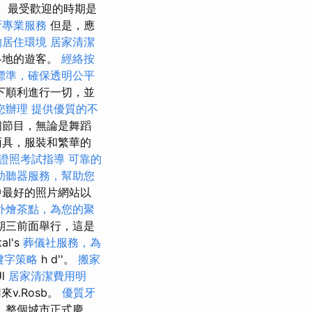
最受歡迎的時期是
所專業服務
但是，應
的居住環境
居家清潔
各地的遊客。
經絡按
標準，確保透明公平
下順利進行一切，並
您辦理
提供優質的不
個節目，無論是舞蹈
面具，服裝和繁華的
證照考試指導
可靠的
助聽器服務，幫助您
中最好的照片網站以
外燴茶點，為您的聚
期三前面舉行，這是
al's
葬儀社服務，為
鍵字策略
h d''。
搬家
Ul
居家清潔費用明
v.Rosb。
優質牙
結婚，整個城市正式慶