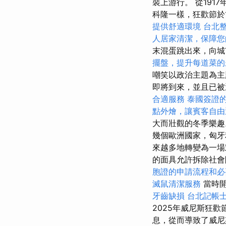
裝上游行。 從191
科隆一樣，狂歡節於1
提供舒適環境
台北
人居家清潔，保障您
末混蛋跳出來，向
擺盤，提升每道菜的
嘲笑以政治主題為主
即將到來，並且已被
合適服務
泰國簽證
點外燴，讓賓客自由
大而壯觀的冬季樂
幾個歐洲國家，匈牙
來越多地轉變為一場
的面具允許拆除社會
胞證的申請流程和必
滅鼠清潔服務
當時開
牙齒缺損
台北記帳
2025年威尼斯狂
息，從而導致了威