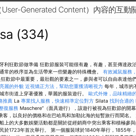
User-Generated Content）內容的互動
sa (334)
牙利狂歡節做準備 狂歡節服裝可能很有趣，有趣，甚至傳達政治
通常的秩序並為生活帶來一些樂趣的特殊機會。
有效滅鼠服務
狂歡節中最重要，最壯觀的要素之一，參與者可以自由表達他
亮麗的外貌
近視矯正方法，幫助您重獲清晰視力
每年，城市的
城市街道上穿著優雅，華麗的服裝遊行。
歐式外燴，品味精緻
務推薦
La
專業找人服務，快速精準定位對方
Silata
找到合適的 l
整復服務
Maschere”（面具遊行），該遊行被視為狂歡節的開
0名乘客，以良好的價格和在巴哈馬和加勒比海的短暫旅行而聞名。
船上的大多數娛樂活動都是關於從經銷商中突出乘客和積極參與
於1723年首次舉行。 第一個服裝球於1840年舉行，1855