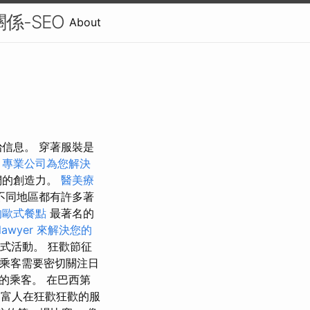
關係-SEO
About
信息。 穿著服裝是
，專業公司為您解決
們的創造力。
醫美療
不同地區都有許多著
的歐式餐點
最著名的
awyer 來解決您的
幕式活動。 狂歡節征
 乘客需要密切關注日
的乘客。 在巴西第
年，富人在狂歡狂歡的服