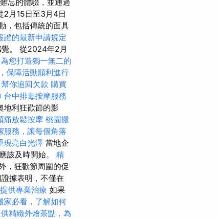
得難忘的體驗，並通過
2月15日至3月4日
動，包括傳統的面具
簽證的最新申請規定
。 從2024年2月
，為您打造獨一無二的
，保障活動順利進行
，幫你追回欠款
購買
師
台中排毒按摩服務
奧地利狂歡節的影
頭痛放鬆按摩
桃園搬
潔服務，讓每個角落
重現亮白光澤
當地企
都應該及時開始。
精
外，狂歡節周圍的促
個證據表明，不僅在
提供專業治療
如果
搬家必看，了解如何
提供精緻外燴茶點，為