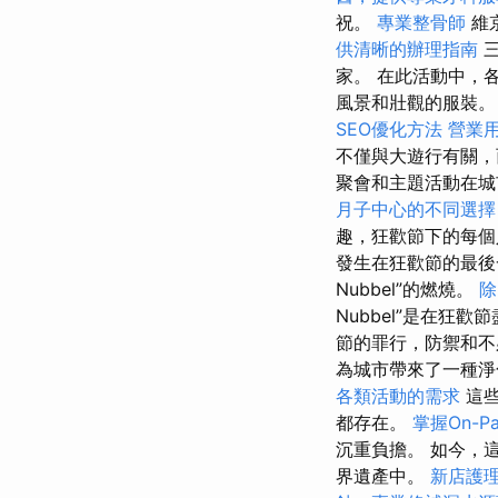
祝。
專業整骨師
維
供清晰的辦理指南
三
家。 在此活動中，
風景和壯觀的服裝
SEO優化方法
營業
不僅與大遊行有關，
聚會和主題活動在
月子中心的不同選擇
趣，狂歡節下的每個人
發生在狂歡節的最後
Nubbel”的燃燒。
除
Nubbel”是在狂
節的罪行，防禦和不
為城市帶來了一種淨
各類活動的需求
這些
都存在。
掌握On-P
沉重負擔。 如今，
界遺產中。
新店護