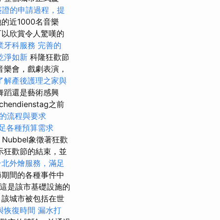
簽證的申請過程，提
近1000名音樂
可以欣賞令人驚嘆的
業牙科服務
完善的
乾淨如新
科隆狂歡節
音樂會，戲劇表演，
了解產後護理之家與
舞蹈還是藝術感興
dienstag之前
的流程與要求
，滿足各種預算需求
Nubbel象徵著狂歡
示狂歡節的結束，並
台北外燴服務，滿足
節期間的各種事件中
這是該市基礎設施的
，該城市被包括在世
與恢復時間
漏水打