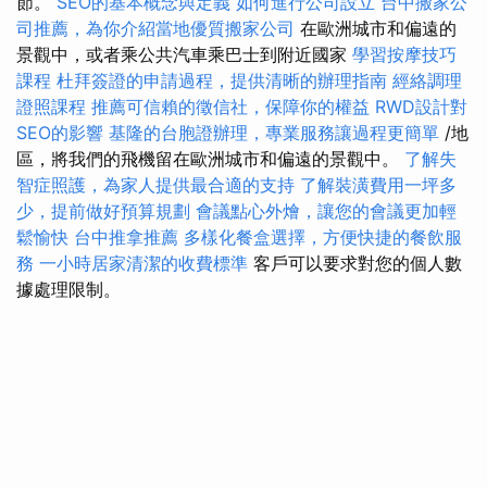
節。
SEO的基本概念與定義
如何進行公司設立
台中搬家公
司推薦，為你介紹當地優質搬家公司
在歐洲城市和偏遠的
景觀中，或者乘公共汽車乘巴士到附近國家
學習按摩技巧
課程
杜拜簽證的申請過程，提供清晰的辦理指南
經絡調理
證照課程
推薦可信賴的徵信社，保障你的權益
RWD設計對
SEO的影響
基隆的台胞證辦理，專業服務讓過程更簡單
/地
區，將我們的飛機留在歐洲城市和偏遠的景觀中。
了解失
智症照護，為家人提供最合適的支持
了解裝潢費用一坪多
少，提前做好預算規劃
會議點心外燴，讓您的會議更加輕
鬆愉快
台中推拿推薦
多樣化餐盒選擇，方便快捷的餐飲服
務
一小時居家清潔的收費標準
客戶可以要求對您的個人數
據處理限制。