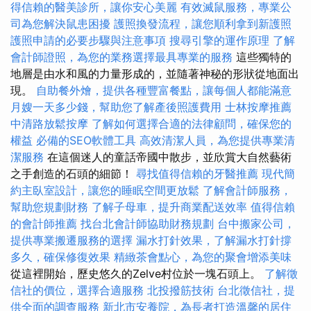
得信賴的醫美診所，讓你安心美麗
有效滅鼠服務，專業公
司為您解決鼠患困擾
護照換發流程，讓您順利拿到新護照
護照申請的必要步驟與注意事項
搜尋引擎的運作原理
了解
會計師證照，為您的業務選擇最具專業的服務
這些獨特的
地層是由水和風的力量形成的，並隨著神秘的形狀從地面出
現。
自助餐外燴，提供各種豐富餐點，讓每個人都能滿意
月嫂一天多少錢，幫助您了解產後照護費用
士林按摩推薦
中清路放鬆按摩
了解如何選擇合適的法律顧問，確保您的
權益
必備的SEO軟體工具
高效清潔人員，為您提供專業清
潔服務
在這個迷人的童話帝國中散步，並欣賞大自然藝術
之手創造的石頭的細節！
尋找值得信賴的牙醫推薦
現代簡
約主臥室設計，讓您的睡眠空間更放鬆
了解會計師服務，
幫助您規劃財務
了解子母車，提升商業配送效率
值得信賴
的會計師推薦
找台北會計師協助財務規劃
台中搬家公司，
提供專業搬遷服務的選擇
漏水打針效果，了解漏水打針撐
多久，確保修復效果
精緻茶會點心，為您的聚會增添美味
從這裡開始，歷史悠久的Zelve村位於一塊石頭上。
了解徵
信社的價位，選擇合適服務
北投撥筋技術
台北徵信社，提
供全面的調查服務
新北市安養院，為長者打造溫馨的居住