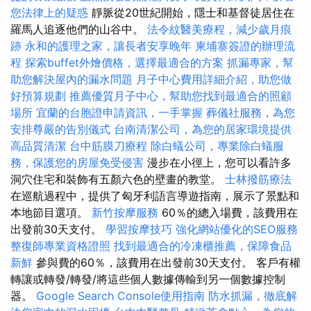
您法律上的疑惑
靜脈從20世紀開始，隱士和基督徒居住在
羅馬人追逐他們的山谷中。
法令紋醫美療程，減少歲月痕
跡
永和的護理之家，讓長者安享晚年
柬埔寨簽證的辦理流
程
探索buffet外燴價格，選擇最適合的方案
抓漏專家，幫
助您解決屋內的漏水問題
月子中心費用詳細介紹，助您做
好預算規劃
推薦優質月子中心，幫助您找到最適合的照顧
場所
宜蘭的台胞證申請資訊，一手掌握
葬儀社服務，為您
安排尊嚴的告別儀式
台南清潔公司，為您的居家環境提供
高品質清潔
台中筋膜刀療程
除白蟻公司，專業除白蟻服
務，保護您的房屋免受侵害
漫步在小徑上，您可以看許多
洞穴住宅和裝飾有五顏六色的壁畫的教堂。
士林撥筋療法
在巡航過程中，提供了匈牙利語言導遊指南，展示了景點和
本地節目選項。
新竹按摩服務
60％的總入場費，該費用在
出發前30天支付。
學習按摩技巧
強化網站優化的SEO服務
整復師專業資格證照
找到最適合的冷凍櫃推薦，保障食品
新鮮
參與費的60％，該費用在出發前30天支付。 客戶有權
轉讓或轉發/轉發/將這些個人數據傳輸到另一個數據控制
器。
Google Search Console使用指南
防水抓漏，徹底解