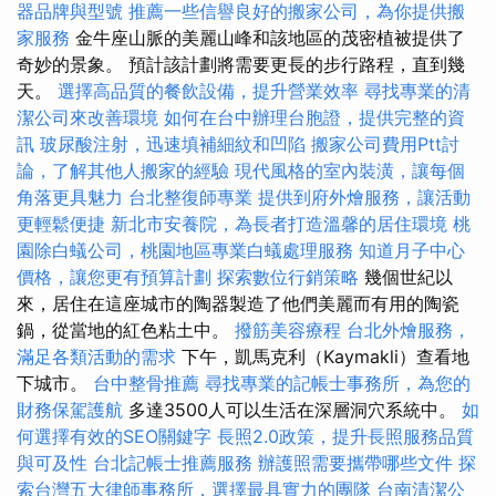
器品牌與型號
推薦一些信譽良好的搬家公司，為你提供搬
家服務
金牛座山脈的美麗山峰和該地區的茂密植被提供了
奇妙的景象。 預計該計劃將需要更長的步行路程，直到幾
天。
選擇高品質的餐飲設備，提升營業效率
尋找專業的清
潔公司來改善環境
如何在台中辦理台胞證，提供完整的資
訊
玻尿酸注射，迅速填補細紋和凹陷
搬家公司費用Ptt討
論，了解其他人搬家的經驗
現代風格的室內裝潢，讓每個
角落更具魅力
台北整復師專業
提供到府外燴服務，讓活動
更輕鬆便捷
新北市安養院，為長者打造溫馨的居住環境
桃
園除白蟻公司，桃園地區專業白蟻處理服務
知道月子中心
價格，讓您更有預算計劃
探索數位行銷策略
幾個世紀以
來，居住在這座城市的陶器製造了他們美麗而有用的陶瓷
鍋，從當地的紅色粘土中。
撥筋美容療程
台北外燴服務，
滿足各類活動的需求
下午，凱馬克利（Kaymakli）查看地
下城市。
台中整骨推薦
尋找專業的記帳士事務所，為您的
財務保駕護航
多達3500人可以生活在深層洞穴系統中。
如
何選擇有效的SEO關鍵字
長照2.0政策，提升長照服務品質
與可及性
台北記帳士推薦服務
辦護照需要攜帶哪些文件
探
索台灣五大律師事務所，選擇最具實力的團隊
台南清潔公