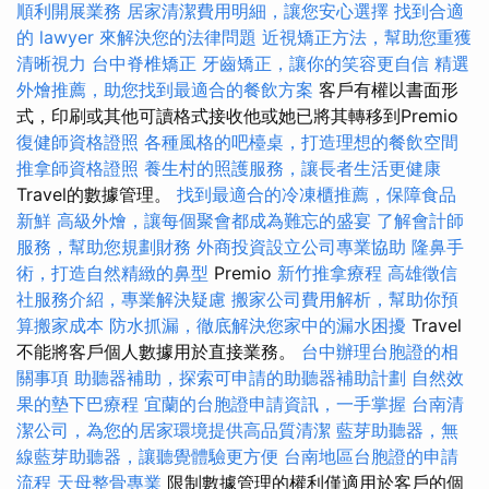
順利開展業務
居家清潔費用明細，讓您安心選擇
找到合適
的 lawyer 來解決您的法律問題
近視矯正方法，幫助您重獲
清晰視力
台中脊椎矯正
牙齒矯正，讓你的笑容更自信
精選
外燴推薦，助您找到最適合的餐飲方案
客戶有權以書面形
式，印刷或其他可讀格式接收他或她已將其轉移到Premio
復健師資格證照
各種風格的吧檯桌，打造理想的餐飲空間
推拿師資格證照
養生村的照護服務，讓長者生活更健康
Travel的數據管理。
找到最適合的冷凍櫃推薦，保障食品
新鮮
高級外燴，讓每個聚會都成為難忘的盛宴
了解會計師
服務，幫助您規劃財務
外商投資設立公司專業協助
隆鼻手
術，打造自然精緻的鼻型
Premio
新竹推拿療程
高雄徵信
社服務介紹，專業解決疑慮
搬家公司費用解析，幫助你預
算搬家成本
防水抓漏，徹底解決您家中的漏水困擾
Travel
不能將客戶個人數據用於直接業務。
台中辦理台胞證的相
關事項
助聽器補助，探索可申請的助聽器補助計劃
自然效
果的墊下巴療程
宜蘭的台胞證申請資訊，一手掌握
台南清
潔公司，為您的居家環境提供高品質清潔
藍芽助聽器，無
線藍芽助聽器，讓聽覺體驗更方便
台南地區台胞證的申請
流程
天母整骨專業
限制數據管理的權利僅適用於客戶的個