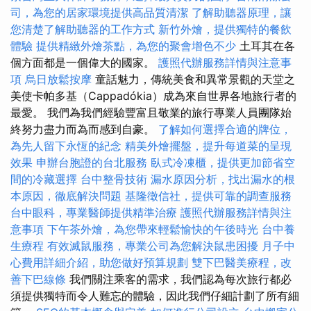
司，為您的居家環境提供高品質清潔
了解助聽器原理，讓
您清楚了解助聽器的工作方式
新竹外燴，提供獨特的餐飲
體驗
提供精緻外燴茶點，為您的聚會增色不少
土耳其在各
個方面都是一個偉大的國家。
護照代辦服務詳情與注意事
項
烏日放鬆按摩
童話魅力，傳統美食和異常景觀的天堂之
美使卡帕多基（Cappadókia）成為來自世界各地旅行者的
最愛。 我們為我們經驗豐富且敬業的旅行專業人員團隊始
終努力盡力而為而感到自豪。
了解如何選擇合適的牌位，
為先人留下永恆的紀念
精美外燴擺盤，提升每道菜的呈現
效果
申辦台胞證的台北服務
臥式冷凍櫃，提供更加節省空
間的冷藏選擇
台中整骨技術
漏水原因分析，找出漏水的根
本原因，徹底解決問題
基隆徵信社，提供可靠的調查服務
台中眼科，專業醫師提供精準治療
護照代辦服務詳情與注
意事項
下午茶外燴，為您帶來輕鬆愉快的午後時光
台中養
生療程
有效滅鼠服務，專業公司為您解決鼠患困擾
月子中
心費用詳細介紹，助您做好預算規劃
雙下巴醫美療程，改
善下巴線條
我們關注乘客的需求，我們認為每次旅行都必
須提供獨特而令人難忘的體驗，因此我們仔細計劃了所有細