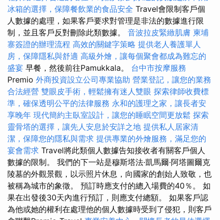
冰箱的選擇，保障餐飲業的食品安全
Travel會限制客戶個
人數據的處理，如果客戶要求對管理是非法的數據進行限
制，並且客戶反對刪除此類數據。
音波拉皮緊緻肌膚
柬埔
寨簽證的辦理流程
高效的關鍵字策略
提供老人養護單人
房，保障隱私與舒適
高級外燴，讓每個聚會都成為難忘的
盛宴
早餐，然後前往Pamukkala。
台中市按摩服務
Premio
外商投資設立公司專業協助
營業登記，讓您的業務
合法經營
雙眼皮手術，輕鬆擁有迷人雙眼
探索律師收費標
準，確保透明公平的法律服務
永和的護理之家，讓長者安
享晚年
現代簡約主臥室設計，讓您的睡眠空間更放鬆
探索
靈骨塔的選擇，讓先人安息於安詳之地
提供私人居家清
潔，保障您的隱私與需求
提供專業的外燴服務，滿足您的
宴會需求
Travel將此類個人數據告知接收者有關客戶個人
數據的限制。 我們的下一站是穆斯塔法·凱馬爾·阿塔圖爾克
陵墓的外觀景觀，以示照片休息，向國家的創始人致敬，也
被稱為城市的象徵。 預訂時應支付的總入場費的40％。 如
果在出發後30天內進行預訂，則應支付總額。 如果客戶認
為他或她的權利在處理他的個人數據時受到了侵犯，則客戶