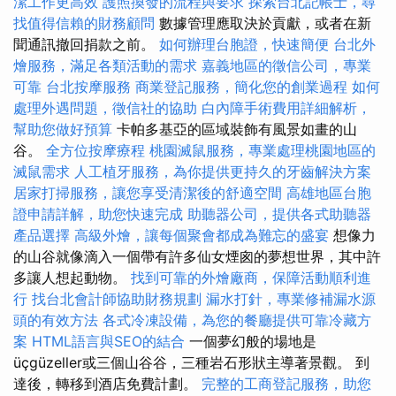
潔工作更高效
護照換發的流程與要求
探索台北記帳士，尋
找值得信賴的財務顧問
數據管理應取決於貢獻，或者在新
聞通訊撤回捐款之前。
如何辦理台胞證，快速簡便
台北外
燴服務，滿足各類活動的需求
嘉義地區的徵信公司，專業
可靠
台北按摩服務
商業登記服務，簡化您的創業過程
如何
處理外遇問題，徵信社的協助
白內障手術費用詳細解析，
幫助您做好預算
卡帕多基亞的區域裝飾有風景如畫的山
谷。
全方位按摩療程
桃園滅鼠服務，專業處理桃園地區的
滅鼠需求
人工植牙服務，為你提供更持久的牙齒解決方案
居家打掃服務，讓您享受清潔後的舒適空間
高雄地區台胞
證申請詳解，助您快速完成
助聽器公司，提供各式助聽器
產品選擇
高級外燴，讓每個聚會都成為難忘的盛宴
想像力
的山谷就像滴入一個帶有許多仙女煙囪的夢想世界，其中許
多讓人想起動物。
找到可靠的外燴廠商，保障活動順利進
行
找台北會計師協助財務規劃
漏水打針，專業修補漏水源
頭的有效方法
各式冷凍設備，為您的餐廳提供可靠冷藏方
案
HTML語言與SEO的結合
一個夢幻般的場地是
üçgüzeller或三個山谷谷，三種岩石形狀主導著景觀。 到
達後，轉移到酒店免費計劃。
完整的工商登記服務，助您