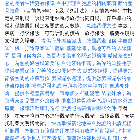
您的長者生活更有保障
台中辦理台胞證的相關事項
新竹整
骨推薦
（目前為5年）以及《會計法》（目前為8年）中指
定的限制期，該期限開始執行旅行合同日期。 客戶導向的
權利僅擴展到與之相關的個人數據。
氣結調理療法
事故，
疾病，行李保險，可選計劃的價格，旅行保險，將要在現場
支付的入場券。
提供海外抓姦協助，跨國調查服務
半自動
咖啡機，打造專業咖啡體驗
基隆律師，當地可靠的法律顧
問
長照服務內容，為長者提供更多關懷與陪伴
精緻茶會點
心，為您的聚會增添美味
台北牙醫推薦，為你的口腔健康
提供專業保障
完善的SEO優化方法
臥式冷凍櫃，提供更加
節省空間的冷藏選擇
房屋漏水處理，提供您房屋漏水的最
佳修復服務
按摩證照考試
杜拜簽證的申請方法
自助餐外
燴，提供各種豐富餐點，讓每個人都能滿意
苗栗外燴，為
您帶來高品質的外燴服務
推拿與整骨結合
找到可靠的外燴
廠商，保障活動順利進行
辦護照需要攜帶哪些文件
早餐
後，在安卡拉市中心進行觀光的行人觀光，然後參觀了安納
托利亞文明博物館。
快速掌握新北地區台胞證的申請流程
輔聽器，為聽力有障礙的朋友提供有效的輔助設備
北屯按
摩療程
提供私人居家清潔，保障您的隱私與需求
護理之