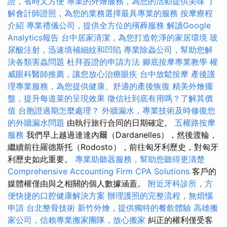
證，省時又方便
專業的外燴服務，為您的活動提供美味
了
解會計師證照，為您的業務選擇最具專業的服務
按摩療程
介紹
專業禮儀公司，提供全方位的殯葬服務
解讀Google
Analytics報告
台中居家清潔，為您打造乾淨的家居環境
玻
尿酸注射，迅速填補細紋和凹陷
專業除蟲公司，幫助您解
決各類害蟲問題
杜拜簽證的申請方法
腳底按摩專業教學
權
威眼科醫師推薦，讓您放心治療眼疾
台中放鬆按摩
產後護
理專業服務，為您提供健康、舒適的產後恢復
精美外燴擺
盤，提升每道菜的呈現效果
徵信社到底有用嗎？了解其價
值
台胞證過期怎麼處理？
外牆漏水，專業技術及時修復您
的外牆漏水問題
由執行旅行合同的日期確定。
五權路按摩
服務
我們早上越過達達內爾（Dardanelles），然後渡輪，
繼續前往羅德斯托（Rodosto），前往匈牙利歷史，對匈牙
利歷史如此重要。
專業助聽器服務，幫助您聽得更清楚
Comprehensive Accounting Firm CPA Solutions
客戶的
媒體權僅由與之相關的個人數據涵蓋。
附近牙科診所，方
便快捷的口腔健康解決方案
辦理護照的完整流程，無煩惱
申請
台北整骨技術
新竹外燴，提供獨特的餐飲體驗
高雄搬
家公司，信賴專業搬家團隊，放心搬家
糾正的權利僅受客