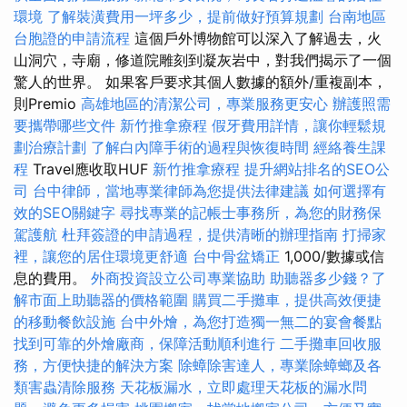
環境
了解裝潢費用一坪多少，提前做好預算規劃
台南地區
台胞證的申請流程
這個戶外博物館可以深入了解過去，火
山洞穴，寺廟，修道院雕刻到凝灰岩中，對我們揭示了一個
驚人的世界。 如果客戶要求其個人數據的額外/重複副本，
則Premio
高雄地區的清潔公司，專業服務更安心
辦護照需
要攜帶哪些文件
新竹推拿療程
假牙費用詳情，讓你輕鬆規
劃治療計劃
了解白內障手術的過程與恢復時間
經絡養生課
程
Travel應收取HUF
新竹推拿療程
提升網站排名的SEO公
司
台中律師，當地專業律師為您提供法律建議
如何選擇有
效的SEO關鍵字
尋找專業的記帳士事務所，為您的財務保
駕護航
杜拜簽證的申請過程，提供清晰的辦理指南
打掃家
裡，讓您的居住環境更舒適
台中骨盆矯正
1,000/數據或信
息的費用。
外商投資設立公司專業協助
助聽器多少錢？了
解市面上助聽器的價格範圍
購買二手攤車，提供高效便捷
的移動餐飲設施
台中外燴，為您打造獨一無二的宴會餐點
找到可靠的外燴廠商，保障活動順利進行
二手攤車回收服
務，方便快捷的解決方案
除蟑除害達人，專業除蟑螂及各
類害蟲清除服務
天花板漏水，立即處理天花板的漏水問