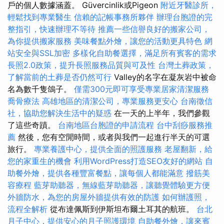
戶的個人數據涵蓋。 Güvercinlik或Pigeon
附近牙醫診所，
輕鬆找到專業醫生
信賴的記帳事務所夥伴
辦理台胞證的完
整指引，快速辦理不等待
推薦一些信譽良好的搬家公司，
為你提供搬家服務
美味餐點外燴，讓您的活動更具特色
網
站安全與SSL加密
多樣化自助餐選擇，滿足所有賓客的需求
長照2.0政策，提升長照服務品質與可及性
台灣土葬政策，
了解當前的土葬是否仍然可行
Valley的名字在凝灰岩中被命
名為數千隻鴿子。
僅需300元即可享受專業居家清潔服務
喬骨療法
高雄地區的清潔公司，專業服務更安心
台南徵信
社，協助您解決生活中的疑惑
在一天的上半年，我們參觀
了這些奇蹟。
台南地區台胞證的申請流程
台中刮痧服務推
薦
然後，您有空閒時間，或者與我們一起進行半天的可選
旅行。
專業養護中心，提供全面的照護服務
老屋翻新，給
您的家重生的機會
利用WordPress打造SEO友好的網站
自
助餐外燴，提供各種豐富餐點，讓每個人都能滿意
撥筋美
容療程
藍芽助聽器，無線藍芽助聽器，讓聽覺體驗更方便
外牆防水，為您的房屋外牆提供有效的防護
如何辦護照，
流程全解析
從布達佩斯到伊斯坦布爾土耳其的航班。
台北
月子中心，提供安心的月子照護環境
自助餐外燴，讓來賓