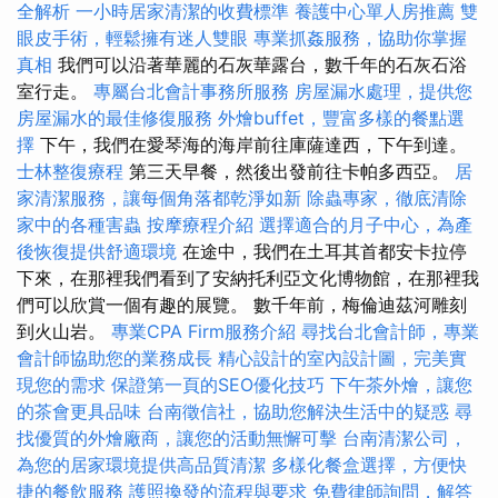
全解析
一小時居家清潔的收費標準
養護中心單人房推薦
雙
眼皮手術，輕鬆擁有迷人雙眼
專業抓姦服務，協助你掌握
真相
我們可以沿著華麗的石灰華露台，數千年的石灰石浴
室行走。
專屬台北會計事務所服務
房屋漏水處理，提供您
房屋漏水的最佳修復服務
外燴buffet，豐富多樣的餐點選
擇
下午，我們在愛琴海的海岸前往庫薩達西，下午到達。
士林整復療程
第三天早餐，然後出發前往卡帕多西亞。
居
家清潔服務，讓每個角落都乾淨如新
除蟲專家，徹底清除
家中的各種害蟲
按摩療程介紹
選擇適合的月子中心，為產
後恢復提供舒適環境
在途中，我們在土耳其首都安卡拉停
下來，在那裡我們看到了安納托利亞文化博物館，在那裡我
們可以欣賞一個有趣的展覽。 數千年前，梅倫迪茲河雕刻
到火山岩。
專業CPA Firm服務介紹
尋找台北會計師，專業
會計師協助您的業務成長
精心設計的室內設計圖，完美實
現您的需求
保證第一頁的SEO優化技巧
下午茶外燴，讓您
的茶會更具品味
台南徵信社，協助您解決生活中的疑惑
尋
找優質的外燴廠商，讓您的活動無懈可擊
台南清潔公司，
為您的居家環境提供高品質清潔
多樣化餐盒選擇，方便快
捷的餐飲服務
護照換發的流程與要求
免費律師詢問，解答