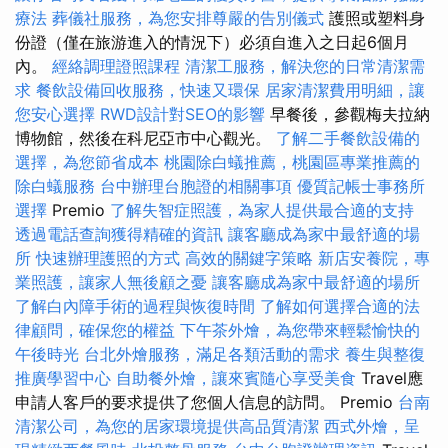
療法
葬儀社服務，為您安排尊嚴的告別儀式
護照或塑料身
份證（僅在旅游進入的情況下）必須自進入之日起6個月
內。
經絡調理證照課程
清潔工服務，解決您的日常清潔需
求
餐飲設備回收服務，快速又環保
居家清潔費用明細，讓
您安心選擇
RWD設計對SEO的影響
早餐後，參觀梅夫拉納
博物館，然後在科尼亞市中心觀光。
了解二手餐飲設備的
選擇，為您節省成本
桃園除白蟻推薦，桃園區專業推薦的
除白蟻服務
台中辦理台胞證的相關事項
優質記帳士事務所
選擇
Premio
了解失智症照護，為家人提供最合適的支持
透過電話查詢獲得精確的資訊
讓客廳成為家中最舒適的場
所
快速辦理護照的方式
高效的關鍵字策略
新店安養院，專
業照護，讓家人無後顧之憂
讓客廳成為家中最舒適的場所
了解白內障手術的過程與恢復時間
了解如何選擇合適的法
律顧問，確保您的權益
下午茶外燴，為您帶來輕鬆愉快的
午後時光
台北外燴服務，滿足各類活動的需求
養生與整復
推廣學習中心
自助餐外燴，讓來賓隨心享受美食
Travel應
申請人客戶的要求提供了您個人信息的訪問。 Premio
台南
清潔公司，為您的居家環境提供高品質清潔
西式外燴，呈