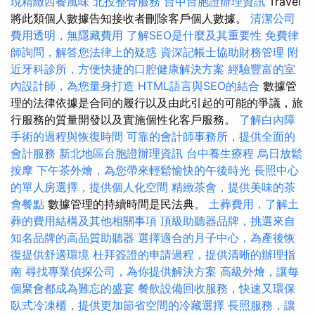
現精緻西餐風味
北投整骨服務
台中台胞證辦理資訊
Travel
將此類個人數據告知接收者刪除客戶個人數據。
清潔公司
費用透明，無隱藏費用
了解SEO是什麼及其重要性
免費律
師詢問，解答您法律上的疑惑
資深記帳士協助財務管理
附
近牙科診所，方便快捷的口腔健康解決方案
經驗豐富的室
內設計師，為您量身打造
HTML語言與SEO的結合
數據管
理的法律依據是合同的履行以及由此引起的可能的爭議，旅
行服務的質量開發以及實施個性化客戶服務。
了解白內障
手術的過程與恢復時間
可靠的會計師事務所，提供全面的
會計服務
新北地區台胞證辦理資訊
台中養生療程
烏日放鬆
按摩
下午茶外燴，為您帶來輕鬆愉快的午後時光
長照中心
的單人房選擇，提供個人化空間
精緻茶會，提供美味的茶
會餐點
數據管理的持續時間是民法典。
土葬費用，了解土
葬的費用結構及其他相關事項
頂級助聽器品牌，挑選來自
知名品牌的高品質助聽器
選擇適合的月子中心，為產後恢
復提供舒適環境
杜拜簽證的申請過程，提供清晰的辦理指
南
尋找專業偵探公司，為你提供解決方案
高級外燴，讓每
個聚會都成為難忘的盛宴
餐飲設備回收服務，快速又環保
臥式冷凍櫃，提供更加節省空間的冷藏選擇
長照服務，讓