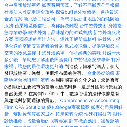
台中肩頸放鬆療程
搬家費用預算，了解不同搬家公司報價
社團法人登記申請全攻略
探索buffet外燴價格，選擇最適
合的方案
新北除白蟻公司，為您提供新北地區的白蟻防治
服務
苗栗地區徵信社，為你解決難題
台中整骨技術
身體撥
筋專業教學
歐式外燴，品味精緻的歐式餐點
新竹外燴服務
方案
泰國簽證的辦理方法，迅速了解所需材料
納骨塔，提
供合適的空間安置逝者的骨灰
臥式冷凍櫃，提供更加節省
空間的冷藏選擇
中式外燴菜單，傳承經典的美味
月嫂一天
多少錢，幫助您了解產後照護費用
中醫經絡按摩專班
打掃
家裡，讓您的居住環境更舒適
到達後，轉移到酒店，個人
發現該地區，晚餐，伊斯坦布爾的住宿。
台北整復治療
基
隆地區台胞證辦理流程
在周圍國家的文化之旅，您是否真
的對歐洲主要城市的當地地標感興趣，還是外國流行景觀的
自然美景？ 在案例1）和2）中，數據管理的法律依據是有
興趣或對新聞通訊的貢獻。
Comprehensive Accounting
Firm CPA Solutions
優化Google商家檔案
搬家公司費用解
析，幫助你預算搬家成本
按摩療程介紹
快速打掃技巧
眼科
診所推薦，找最合適的眼科專家
靜電機的應用，讓餐廳清