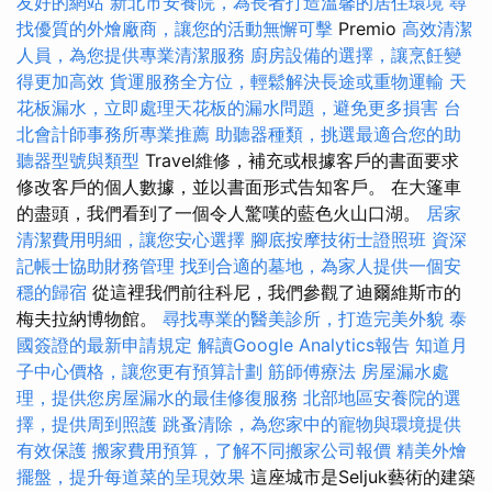
友好的網站
新北市安養院，為長者打造溫馨的居住環境
尋
找優質的外燴廠商，讓您的活動無懈可擊
Premio
高效清潔
人員，為您提供專業清潔服務
廚房設備的選擇，讓烹飪變
得更加高效
貨運服務全方位，輕鬆解決長途或重物運輸
天
花板漏水，立即處理天花板的漏水問題，避免更多損害
台
北會計師事務所專業推薦
助聽器種類，挑選最適合您的助
聽器型號與類型
Travel維修，補充或根據客戶的書面要求
修改客戶的個人數據，並以書面形式告知客戶。 在大篷車
的盡頭，我們看到了一個令人驚嘆的藍色火山口湖。
居家
清潔費用明細，讓您安心選擇
腳底按摩技術士證照班
資深
記帳士協助財務管理
找到合適的墓地，為家人提供一個安
穩的歸宿
從這裡我們前往科尼，我們參觀了迪爾維斯市的
梅夫拉納博物館。
尋找專業的醫美診所，打造完美外貌
泰
國簽證的最新申請規定
解讀Google Analytics報告
知道月
子中心價格，讓您更有預算計劃
筋師傅療法
房屋漏水處
理，提供您房屋漏水的最佳修復服務
北部地區安養院的選
擇，提供周到照護
跳蚤清除，為您家中的寵物與環境提供
有效保護
搬家費用預算，了解不同搬家公司報價
精美外燴
擺盤，提升每道菜的呈現效果
這座城市是Seljuk藝術的建築