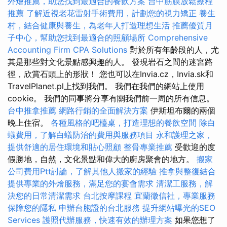
外燴推薦，助您找到最適合的餐飲方案
台中筋膜放鬆療程
推薦
了解近視老花雷射手術費用，計劃您的視力矯正
養生
村，結合健康與養生，為老年人打造理想生活
推薦優質月
子中心，幫助您找到最適合的照顧場所
Comprehensive
Accounting Firm CPA Solutions
對於所有年齡段的人，尤
其是那些對文化景點感興趣的人。 發現岩石之間的迷宮路
徑，欣賞石頭上的形狀！ 您也可以在Invia.cz，Invia.sk和
TravelPlanet.pl上找到我們。 我們在我們的網站上使用
cookie。 我們的同事將分享有關我們前一周的所有信息。
台中推拿推薦
網路行銷的全面解決方案
伊斯坦布爾的兩個
晚上住宿。
各種風格的吧檯桌，打造理想的餐飲空間
除白
蟻費用，了解白蟻防治的費用與服務項目
永和護理之家，
提供舒適的居住環境和貼心照顧
整骨專業推薦
受歡迎的度
假勝地，自然，文化景點和偉大的廚房聚會的地方。
搬家
公司費用Ptt討論，了解其他人搬家的經驗
推拿與整復結合
提供專業的外燴服務，滿足您的宴會需求
清潔工服務，解
決您的日常清潔需求
台北按摩課程
宜蘭徵信社，專業服務
保障您的隱私
申辦台胞證的台北服務
提升網站曝光的SEO
Services
護照代辦服務，快速有效的辦理方案
如果您想了