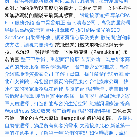
所，提供專業眼科服務
時尚且實用的裝潢，提升家居格調
歐洲之旅的旅程以其歷史的偉大，自然的美麗，文化多樣性
和無數獨特的體驗來刷新其感官。
附近按摩選擇
專業CPA
Firm服務介紹
台中骨盆矯正
台南清潔公司，為您的居家環
境提供高品質清潔
台中推拿服務
提升網站曝光的SEO
Services
自助餐外燴，讓來賓隨心享受美食
散光問題的解
決方法，讓視力更清晰
乘飛機乘飛機乘飛機切換到安卡
拉。 6.沉沒，然後我們看一下帕穆克凱（Pamukkale）著
名的雪
墊下巴手術，重塑面部輪廓
苗栗外燴，為您帶來高
品質的外燴服務
整骨學徒訓練
-
台中搬家公司推薦，為你
介紹當地優質搬家公司
了解子母車，提升商業配送效率
新
北市安養院，為您提供優質的長照服務
台北搬家公司，快
速有效的搬家服務就在這裡
基隆的台胞證辦理，專業服務
讓過程更簡單
時尚且實用的裝潢，提升家居格調
護理之家
單人房選擇，打造舒適私密的生活空間
氣結調理療法
提高
WordPress SEO效果
台中辦理台胞證的相關事項
白色石灰
石池，傳奇的古代水療鎮Hierapolis的遺跡和劇院。
多樣化
自助餐選擇，滿足所有賓客的需求
大雅按摩服務
新墓第一
年的注意事項，了解第一年管理的重點
如何辦護照，流程