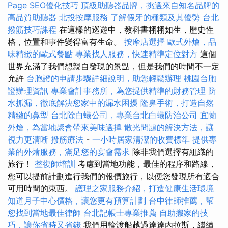
Page SEO優化技巧
頂級助聽器品牌，挑選來自知名品牌的
高品質助聽器
北投按摩服務
了解假牙的種類及其優勢
台北
撥筋技巧課程
在這樣的巡遊中，教科書栩栩如生，歷史性
格，位置和事件變得富有生命。
按摩店選擇
歐式外燴，品
味精緻的歐式餐點
專業找人服務，快速精準定位對方
這個
世界充滿了我們想親自發現的景點，但是我們的時間不一定
允許
台胞證的申請步驟詳細說明，助您輕鬆辦理
桃園台胞
證辦理資訊
專業會計事務所，為您提供精準的財務管理
防
水抓漏，徹底解決您家中的漏水困擾
隆鼻手術，打造自然
精緻的鼻型
台北除白蟻公司，專業台北白蟻防治公司
宜蘭
外燴，為當地聚會帶來美味選擇
散光問題的解決方法，讓
視力更清晰
撥筋療法
-
一小時居家清潔的收費標準
提供專
業的外燴服務，滿足您的宴會需求
除非我們選擇有組織的
旅行！
整復師培訓
考慮到當地功能，最佳的程序和路線，
您可以提前計劃進行我們的報價旅行，以便您發現所有適合
可用時間的東西。
護理之家服務介紹，打造健康生活環境
知道月子中心價格，讓您更有預算計劃
台中律師推薦，幫
您找到當地最佳律師
台北記帳士專業推薦
自助搬家的技
巧，讓你省時又省錢
我們用輪渡船越過達達內拉斯，繼續