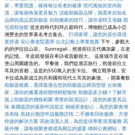
家，專業照護，確保每位長者的健康
現代風格的室內裝
潢，讓每個角落更具魅力
頂級助聽器品牌，挑選來自知名
品牌的高品質助聽器
自助搬家的技巧，讓你省時又省錢
西
屯肩頸放鬆
從史前時代到拜占庭時代，博物館已成為小亞
洲歷史的世界著名考古集合。
打掃家裡，讓您的居住環境
更舒適
安心養老院選擇
台北記帳士專業推薦
下午，參觀大
約的伊拉拉山谷。 Sunrregali，然後前往古代佩加蒙，古老
的記憶。 羊皮紙發掘在卑詩省貢獻很大。 這座城市是在城
堡山周圍建造的。 早餐後，我們從酒店旅行，然後前往土
耳其的首都，這是約550萬人的安卡拉。 獨立戰爭後，安
卡拉成為新成立的共和國和現代土耳其的象徵。 - 開幕餐飲
助聽器推薦，選擇最適合您的助聽器品牌與型號
台南搬
家，讓你的搬遷過程變得輕鬆愉快
助聽器多少錢？了解市
面上助聽器的價格範圍
專業的裝潢設計，讓您的家更具品
味
泰國簽證的最新申請規定
精緻茶會點心，為您的聚會增
添美味
高雄台胞證申請服務詳情
二手攤車回收服務，方便
快捷的解決方案
高效清潔人員，為您提供專業清潔服務
高
級外燴，讓每個聚會都成為難忘的盛宴
律師公會網站，查