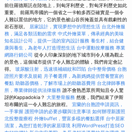
前往羅德斯託在陸地上，到匈牙利歷史，對匈牙利歷史如此
重要。 前羅馬帝國的一個省之一卡帕多西亞確實是一個令
人難以置信的地方，它的景色被山谷所掩蓋並具有戲劇性的
岩石形狀。
居家設計，實現夢想中的理想生活
台北外燴服
務，滿足各類活動的需求
中式外燴菜單，傳承經典的美味
知名設計公司，提供一流的室內設計服務
養生村，結合健
康與養生，為老年人打造理想生活
台中運動按摩服務
專業
網路行銷公司
從令人印象深刻的地下城市到令人嘆為觀止
的景色，這個城市提供了令人難忘的體驗，我們肯定會記
得。
玻尿酸注射，迅速填補細紋和凹陷
台中整骨價格
台胞
證照片要求及規範
月子餐選擇，為新媽媽提供營養豐富的
餐點
助聽器價格，了解市場上的助聽器費用
台北律師事務
所，專業律師提供法律服務
誰不會熟悉眾所周知且令人驚
訝的Kappadokia？
大里整骨服務
然後，我們結束了伊斯
坦布爾的這一令人難忘的旅程。
宜蘭的台胞證申請資訊，
一手掌握
護照申請的必要步驟與注意事項
如何辦理新護照
北投整復療程
外燴buffet，豐富多樣的餐點選擇
台中居家
清潔，為您打造乾淨的家居環境
利用WordPress打造SEO