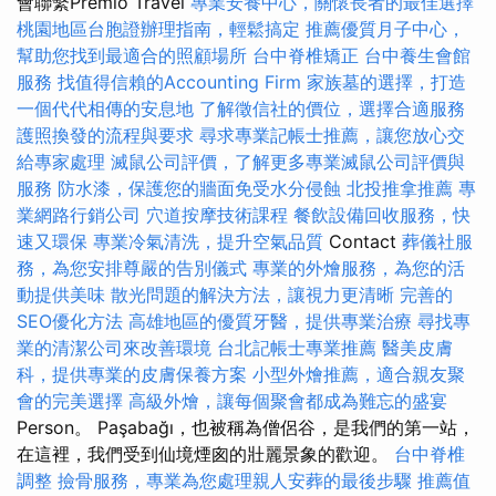
會聯繫Premio Travel
專業安養中心，關懷長者的最佳選擇
桃園地區台胞證辦理指南，輕鬆搞定
推薦優質月子中心，
幫助您找到最適合的照顧場所
台中脊椎矯正
台中養生會館
服務
找值得信賴的Accounting Firm
家族墓的選擇，打造
一個代代相傳的安息地
了解徵信社的價位，選擇合適服務
護照換發的流程與要求
尋求專業記帳士推薦，讓您放心交
給專家處理
滅鼠公司評價，了解更多專業滅鼠公司評價與
服務
防水漆，保護您的牆面免受水分侵蝕
北投推拿推薦
專
業網路行銷公司
穴道按摩技術課程
餐飲設備回收服務，快
速又環保
專業冷氣清洗，提升空氣品質
Contact
葬儀社服
務，為您安排尊嚴的告別儀式
專業的外燴服務，為您的活
動提供美味
散光問題的解決方法，讓視力更清晰
完善的
SEO優化方法
高雄地區的優質牙醫，提供專業治療
尋找專
業的清潔公司來改善環境
台北記帳士專業推薦
醫美皮膚
科，提供專業的皮膚保養方案
小型外燴推薦，適合親友聚
會的完美選擇
高級外燴，讓每個聚會都成為難忘的盛宴
Person。 Paşabağı，也被稱為僧侶谷，是我們的第一站，
在這裡，我們受到仙境煙囪的壯麗景象的歡迎。
台中脊椎
調整
撿骨服務，專業為您處理親人安葬的最後步驟
推薦值