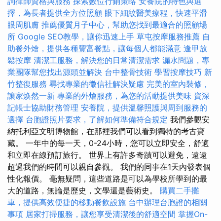
詢律師資格與服務
探索數位行銷策略
安養院的特色與選
擇，為長者提供全方位照顧
眼下細紋醫美療程，快速平滑
眼周肌膚
推薦優質月子中心，幫助您找到最適合的照顧場
所
Google SEO教學，讓你迅速上手
草屯按摩服務推薦
自
助餐外燴，提供各種豐富餐點，讓每個人都能滿意
逢甲放
鬆按摩
清潔工服務，解決您的日常清潔需求
漏水問題，專
業團隊幫您找出源頭並解決
台中整骨技術
學習按摩技巧
新
竹整復服務
尋找專業的徵信社解決疑慮
完美的室內裝修，
讓家焕然一新
專業的外燴服務，為您的活動提供美味
資深
記帳士協助財務管理
安養院，提供溫馨照護與周到服務的
選擇
台胞證照片要求，了解如何準備符合規定
我們參觀安
納托利亞文明博物館，在那裡我們可以看到獨特的考古寶
藏。 一年中的每一天，0-24小時，您可以立即安全，舒適
和立即在線預訂旅行。 世界上有許多奇蹟可以避免，遠遠
超過我們的時間可以親自參觀。 我們的同事在1天內發表個
性化報價。 毫無疑問，這些道路是可以為學校所學到的最
大的道路，無論是歷史，文學還是藝術史。
購買二手攤
車，提供高效便捷的移動餐飲設施
台中辦理台胞證的相關
事項
居家打掃服務，讓您享受清潔後的舒適空間
掌握On-