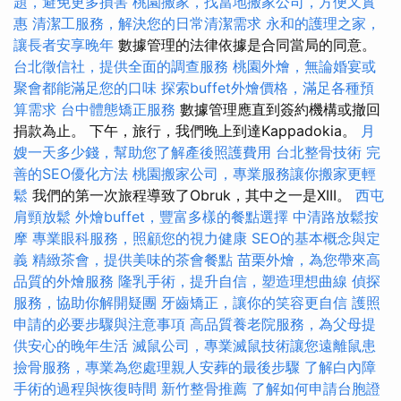
題，避免更多損害
桃園搬家，找當地搬家公司，方便又實
惠
清潔工服務，解決您的日常清潔需求
永和的護理之家，
讓長者安享晚年
數據管理的法律依據是合同當局的同意。
台北徵信社，提供全面的調查服務
桃園外燴，無論婚宴或
聚會都能滿足您的口味
探索buffet外燴價格，滿足各種預
算需求
台中體態矯正服務
數據管理應直到簽約機構或撤回
捐款為止。 下午，旅行，我們晚上到達Kappadokia。
月
嫂一天多少錢，幫助您了解產後照護費用
台北整骨技術
完
善的SEO優化方法
桃園搬家公司，專業服務讓你搬家更輕
鬆
我們的第一次旅程導致了Obruk，其中之一是XIII。
西屯
肩頸放鬆
外燴buffet，豐富多樣的餐點選擇
中清路放鬆按
摩
專業眼科服務，照顧您的視力健康
SEO的基本概念與定
義
精緻茶會，提供美味的茶會餐點
苗栗外燴，為您帶來高
品質的外燴服務
隆乳手術，提升自信，塑造理想曲線
偵探
服務，協助你解開疑團
牙齒矯正，讓你的笑容更自信
護照
申請的必要步驟與注意事項
高品質養老院服務，為父母提
供安心的晚年生活
滅鼠公司，專業滅鼠技術讓您遠離鼠患
撿骨服務，專業為您處理親人安葬的最後步驟
了解白內障
手術的過程與恢復時間
新竹整骨推薦
了解如何申請台胞證