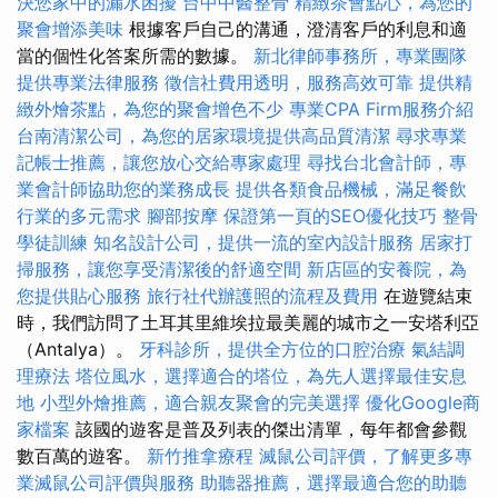
決您家中的漏水困擾
台中中醫整骨
精緻茶會點心，為您的
聚會增添美味
根據客戶自己的溝通，澄清客戶的利息和適
當的個性化答案所需的數據。
新北律師事務所，專業團隊
提供專業法律服務
徵信社費用透明，服務高效可靠
提供精
緻外燴茶點，為您的聚會增色不少
專業CPA Firm服務介紹
台南清潔公司，為您的居家環境提供高品質清潔
尋求專業
記帳士推薦，讓您放心交給專家處理
尋找台北會計師，專
業會計師協助您的業務成長
提供各類食品機械，滿足餐飲
行業的多元需求
腳部按摩
保證第一頁的SEO優化技巧
整骨
學徒訓練
知名設計公司，提供一流的室內設計服務
居家打
掃服務，讓您享受清潔後的舒適空間
新店區的安養院，為
您提供貼心服務
旅行社代辦護照的流程及費用
在遊覽結束
時，我們訪問了土耳其里維埃拉最美麗的城市之一安塔利亞
（Antalya）。
牙科診所，提供全方位的口腔治療
氣結調
理療法
塔位風水，選擇適合的塔位，為先人選擇最佳安息
地
小型外燴推薦，適合親友聚會的完美選擇
優化Google商
家檔案
該國的遊客是普及列表的傑出清單，每年都會參觀
數百萬的遊客。
新竹推拿療程
滅鼠公司評價，了解更多專
業滅鼠公司評價與服務
助聽器推薦，選擇最適合您的助聽