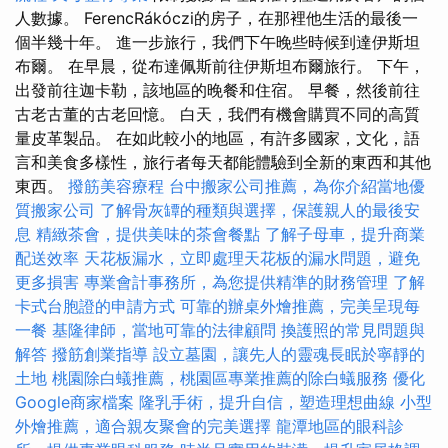
人數據。 FerencRákóczi的房子，在那裡他生活的最後一
個半幾十年。 進一步旅行，我們下午晚些時候到達伊斯坦
布爾。 在早晨，從布達佩斯前往伊斯坦布爾旅行。 下午，
出發前往迦卡勒，該地區的晚餐和住宿。 早餐，然後前往
古老古董的古老回憶。 白天，我們有機會購買不同的高質
量皮革製品。 在如此較小的地區，有許多國家，文化，語
言和美食多樣性，旅行者每天都能體驗到全新的東西和其他
東西。
撥筋美容療程
台中搬家公司推薦，為你介紹當地優
質搬家公司
了解骨灰罈的種類與選擇，保護親人的最後安
息
精緻茶會，提供美味的茶會餐點
了解子母車，提升商業
配送效率
天花板漏水，立即處理天花板的漏水問題，避免
更多損害
專業會計事務所，為您提供精準的財務管理
了解
卡式台胞證的申請方式
可靠的辦桌外燴推薦，完美呈現每
一餐
基隆律師，當地可靠的法律顧問
換護照的常見問題與
解答
撥筋創業指導
設立墓園，讓先人的靈魂長眠於寧靜的
土地
桃園除白蟻推薦，桃園區專業推薦的除白蟻服務
優化
Google商家檔案
隆乳手術，提升自信，塑造理想曲線
小型
外燴推薦，適合親友聚會的完美選擇
龍潭地區的眼科診