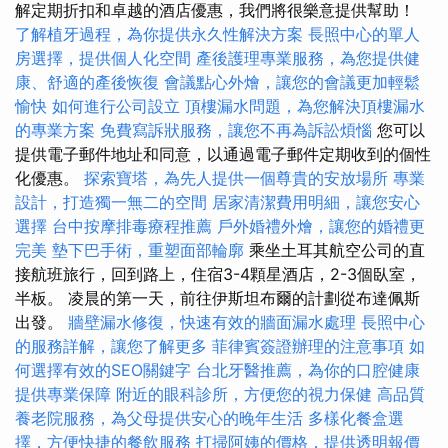
解定期折扣和卓越的酒店優惠，我們將很樂意提供幫助！
了解植牙過程，為你提供永久性解決方案
長照中心的單人
房選擇，提供個人化空間
產後護理專業服務，為您提供健
康、舒適的產後恢復
會議點心外燴，讓您的會議更加輕鬆
愉快
如何進行公司設立
頂樓漏水問題，為您解決頂樓漏水
的專業方案
免費寫訴狀服務，讓您不再為訴訟煩惱
您可以
提供電子郵件地址和同意，以通過電子郵件定期收到的個性
化優惠。
探索寶塔，為先人提供一個尊貴的安放場所
專業
設計，打造獨一無二的空間
居家清潔費用明細，讓您安心
選擇
台中按摩排毒療程推薦
戶外婚禮外燴，讓您的婚禮更
完美
墊下巴手術，重塑面部輪廓
乘坐土耳其航空公司的直
接航班旅行，回到路上，住宿3-4顆星酒店，2-3個臥室，
半板。 凌晨的第一天，前往伊斯坦布爾的計劃從布達佩斯
出發。
牆壁漏水修復，快速有效的牆面漏水處理
長照中心
的服務詳解，讓您了解更多
菲律賓簽證辦理的注意事項
如
何選擇有效的SEO關鍵字
台北牙醫推薦，為你的口腔健康
提供專業保障
附近的眼科診所，方便您的視力保健
高品質
養老院服務，為父母提供安心的晚年生活
多樣化餐盒選
擇，方便快捷的餐飲服務
打掃阿姨的價格，提供透明報價