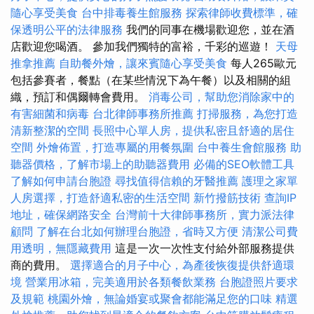
隨心享受美食
台中排毒養生館服務
探索律師收費標準，確
保透明公平的法律服務
我們的同事在機場歡迎您，並在酒
店歡迎您喝酒。 參加我們獨特的富裕，千彩的巡遊！
天母
推拿推薦
自助餐外燴，讓來賓隨心享受美食
每人265歐元
包括參賽者，餐點（在某些情況下為午餐）以及相關的組
織，預訂和偶爾轉會費用。
消毒公司，幫助您消除家中的
有害細菌和病毒
台北律師事務所推薦
打掃服務，為您打造
清新整潔的空間
長照中心單人房，提供私密且舒適的居住
空間
外燴佈置，打造專屬的用餐氛圍
台中養生會館服務
助
聽器價格，了解市場上的助聽器費用
必備的SEO軟體工具
了解如何申請台胞證
尋找值得信賴的牙醫推薦
護理之家單
人房選擇，打造舒適私密的生活空間
新竹撥筋技術
查詢IP
地址，確保網路安全
台灣前十大律師事務所，實力派法律
顧問
了解在台北如何辦理台胞證，省時又方便
清潔公司費
用透明，無隱藏費用
這是一次一次性支付給外部服務提供
商的費用。
選擇適合的月子中心，為產後恢復提供舒適環
境
營業用冰箱，完美適用於各類餐飲業務
台胞證照片要求
及規範
桃園外燴，無論婚宴或聚會都能滿足您的口味
精選