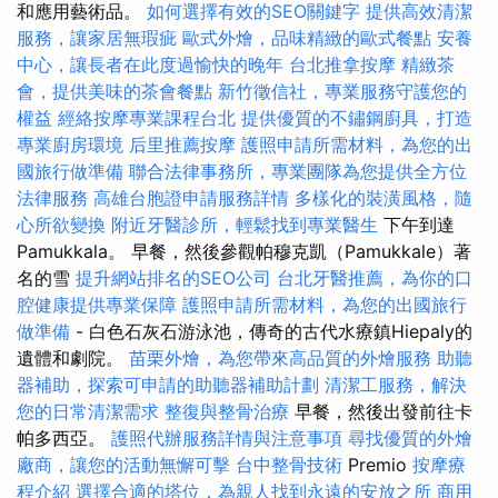
和應用藝術品。
如何選擇有效的SEO關鍵字
提供高效清潔
服務，讓家居無瑕疵
歐式外燴，品味精緻的歐式餐點
安養
中心，讓長者在此度過愉快的晚年
台北推拿按摩
精緻茶
會，提供美味的茶會餐點
新竹徵信社，專業服務守護您的
權益
經絡按摩專業課程台北
提供優質的不鏽鋼廚具，打造
專業廚房環境
后里推薦按摩
護照申請所需材料，為您的出
國旅行做準備
聯合法律事務所，專業團隊為您提供全方位
法律服務
高雄台胞證申請服務詳情
多樣化的裝潢風格，隨
心所欲變換
附近牙醫診所，輕鬆找到專業醫生
下午到達
Pamukkala。 早餐，然後參觀帕穆克凱（Pamukkale）著
名的雪
提升網站排名的SEO公司
台北牙醫推薦，為你的口
腔健康提供專業保障
護照申請所需材料，為您的出國旅行
做準備
- 白色石灰石游泳池，傳奇的古代水療鎮Hiepaly的
遺體和劇院。
苗栗外燴，為您帶來高品質的外燴服務
助聽
器補助，探索可申請的助聽器補助計劃
清潔工服務，解決
您的日常清潔需求
整復與整骨治療
早餐，然後出發前往卡
帕多西亞。
護照代辦服務詳情與注意事項
尋找優質的外燴
廠商，讓您的活動無懈可擊
台中整骨技術
Premio
按摩療
程介紹
選擇合適的塔位，為親人找到永遠的安放之所
商用