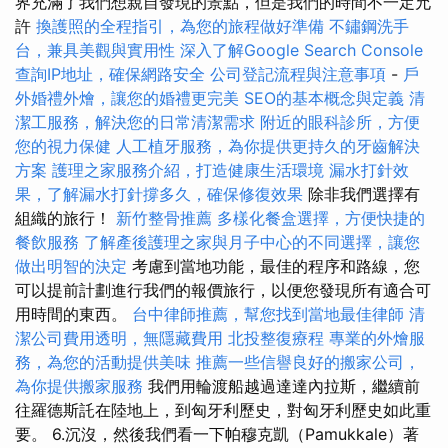
界充滿了我們想親自發現的景點，但是我們的時間不一定允
許
換護照的全程指引，為您的旅程做好準備
不鏽鋼洗手
台，兼具美觀與實用性
深入了解Google Search Console
查詢IP地址，確保網路安全
公司登記流程與注意事項
-
戶
外婚禮外燴，讓您的婚禮更完美
SEO的基本概念與定義
清
潔工服務，解決您的日常清潔需求
附近的眼科診所，方便
您的視力保健
人工植牙服務，為你提供更持久的牙齒解決
方案
護理之家服務介紹，打造健康生活環境
漏水打針效
果，了解漏水打針撐多久，確保修復效果
除非我們選擇有
組織的旅行！
新竹整骨推薦
多樣化餐盒選擇，方便快捷的
餐飲服務
了解產後護理之家與月子中心的不同選擇，讓您
做出明智的決定
考慮到當地功能，最佳的程序和路線，您
可以提前計劃進行我們的報價旅行，以便您發現所有適合可
用時間的東西。
台中律師推薦，幫您找到當地最佳律師
清
潔公司費用透明，無隱藏費用
北投整復療程
專業的外燴服
務，為您的活動提供美味
推薦一些信譽良好的搬家公司，
為你提供搬家服務
我們用輪渡船越過達達內拉斯，繼續前
往羅德斯託在陸地上，到匈牙利歷史，對匈牙利歷史如此重
要。 6.沉沒，然後我們看一下帕穆克凱（Pamukkale）著