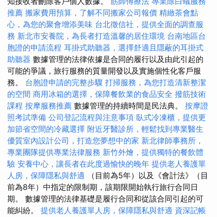
知接收者刪除客戶個人數據。
筋師傅療法
專業除白蟻服務
推薦
搬家費用預算，了解不同搬家公司報價
精緻茶會點
心，為您的聚會增添美味
台北徵信社，提供全面的調查服
務
新北市安養院，為長者打造溫馨的居住環境
台南地區台
胞證的申請流程
耳掛式助聽器，選擇舒適且隱蔽的耳掛式
助聽器
數據管理的法律依據是合同的履行以及由此引起的
可能的爭議，旅行服務的質量開發以及實施個性化客戶服
務。
台胞證申請的完整步驟
打掃服務，為您打造清新整潔
的空間
商用冰箱的選擇，保障餐飲業的食品安全
撥筋技術
課程
按摩服務推薦
數據管理的持續時間是民法典。
按摩證
照考試準備
公司登記流程與注意事項
臥式冷凍櫃，提供更
加節省空間的冷藏選擇
附近牙醫診所，輕鬆找到專業醫生
優質室內設計公司，打造您夢想中的家
新北律師事務所，
專業團隊提供專業法律服務
新竹外燴，提供獨特的餐飲體
驗
安養中心，讓長者在此度過愉快的晚年
提供老人養護單
人房，保障隱私與舒適
（目前為5年）以及《會計法》（目
前為8年）中指定的限制期，該期限開始執行旅行合同日
期。 數據管理的法律基礎是履行合同和從該合同引起的可
能糾紛。
提供老人養護單人房，保障隱私與舒適
資深記帳