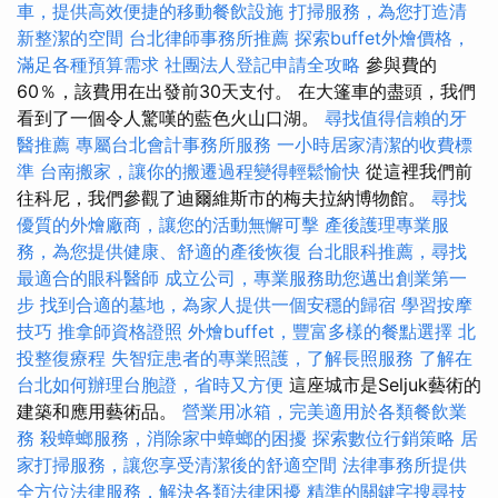
車，提供高效便捷的移動餐飲設施
打掃服務，為您打造清
新整潔的空間
台北律師事務所推薦
探索buffet外燴價格，
滿足各種預算需求
社團法人登記申請全攻略
參與費的
60％，該費用在出發前30天支付。 在大篷車的盡頭，我們
看到了一個令人驚嘆的藍色火山口湖。
尋找值得信賴的牙
醫推薦
專屬台北會計事務所服務
一小時居家清潔的收費標
準
台南搬家，讓你的搬遷過程變得輕鬆愉快
從這裡我們前
往科尼，我們參觀了迪爾維斯市的梅夫拉納博物館。
尋找
優質的外燴廠商，讓您的活動無懈可擊
產後護理專業服
務，為您提供健康、舒適的產後恢復
台北眼科推薦，尋找
最適合的眼科醫師
成立公司，專業服務助您邁出創業第一
步
找到合適的墓地，為家人提供一個安穩的歸宿
學習按摩
技巧
推拿師資格證照
外燴buffet，豐富多樣的餐點選擇
北
投整復療程
失智症患者的專業照護，了解長照服務
了解在
台北如何辦理台胞證，省時又方便
這座城市是Seljuk藝術的
建築和應用藝術品。
營業用冰箱，完美適用於各類餐飲業
務
殺蟑螂服務，消除家中蟑螂的困擾
探索數位行銷策略
居
家打掃服務，讓您享受清潔後的舒適空間
法律事務所提供
全方位法律服務，解決各類法律困擾
精準的關鍵字搜尋技