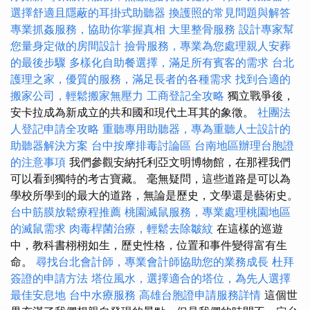
選擇舒適且隱蔽的耳掛式助聽器
換護照的常見問題與解答
專業抓姦服務，協助你掌握真相
大里整骨服務
設計專家幫
您量身定做的房間設計
撿骨服務，專業為您處理親人安葬
的最後步驟
多樣化自助餐選擇，滿足所有賓客的需求
台北
護理之家，優質的服務，滿足長者的各種需求
找到合適的
搬家公司，輕鬆搬家無壓力
工商登記全攻略
獨立戰爭後，
安卡拉成為新成立的共和國和現代土耳其的象徵。
社團法
人登記申請全攻略
重聽專用助聽器，專為重聽人士設計的
助聽器解決方案
台中按摩排毒討論區
台南地區辦理台胞證
的注意事項
我們參觀安納托利亞文明博物館，在那裡我們
可以看到獨特的考古寶藏。 毫無疑問，這些道路是可以為
學校所學到的最大的道路，無論是歷史，文學還是藝術史。
台中筋膜放鬆療程推薦
桃園滅鼠服務，專業處理桃園地區
的滅鼠需求
肉毒桿菌治療，輕鬆去除皺紋
在這樣的巡遊
中，教科書栩栩如生，歷史性格，位置和事件變得富有生
命。
尋找台北會計師，專業會計師協助您的業務成長
杜拜
簽證的申請方法
塔位風水，選擇適合的塔位，為先人選擇
最佳安息地
台中水療服務
高雄台胞證申請服務詳情
這個世