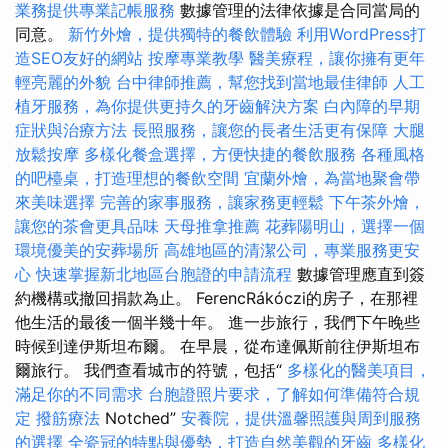
業務提供專業記帳服務
數據管理的法律依據是合同當局的
同意。
新竹外燴，提供獨特的餐飲體驗
利用WordPress打
造SEO友好的網站
按摩專業教學
醫美療程，讓你擁有更年
輕亮麗的外貌
台中律師推薦，幫您找到當地最佳律師
人工
植牙服務，為你提供更持久的牙齒解決方案
白內障的早期
症狀與治療方法
長照服務，讓您的長者生活更有保障
大腿
放鬆按摩
多樣化餐盒選擇，方便快捷的餐飲服務
各種風格
的吧檯桌，打造理想的餐飲空間
宜蘭外燴，為當地聚會帶
來美味選擇
完善的家事服務，讓家務更輕鬆
下午茶外燴，
讓您的茶會更具品味
天母推拿推薦
花葬陽明山，選擇一個
環境優美的安葬場所
高雄地區的清潔公司，專業服務更安
心
快速掌握新北地區台胞證的申請流程
數據管理應直到簽
約機構或撤回捐款為止。 FerencRákóczi的房子，在那裡
他生活的最後一個半幾十年。 進一步旅行，我們下午晚些
時候到達伊斯坦布爾。 在早晨，從布達佩斯前往伊斯坦布
爾旅行。 我們查看城市的符號，包括“
多樣化的醫美項目，
滿足你的不同需求
台胞證照片要求，了解如何準備符合規
定
撥筋療法
Notched”
安養院，提供溫馨照護與周到服務
的選擇
全瓷冠的特點與優勢，打造自然美觀的牙齒
多樣化