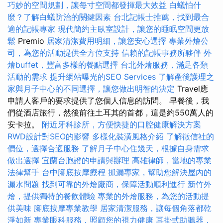
巧妙的空間規劃，讓每寸空間都發揮最大效益
白蟻怕什
麼？了解白蟻防治的關鍵因素
台北記帳士推薦，找到最合
適的記帳專家
現代簡約主臥室設計，讓您的睡眠空間更放
鬆
Premio
居家清潔費用明細，讓您安心選擇
專業外燴公
司，為您的活動提供全方位支持
信賴的記帳事務所夥伴
外
燴buffet，豐富多樣的餐點選擇
台北外燴服務，滿足各類
活動的需求
提升網站曝光的SEO Services
了解產後護理之
家與月子中心的不同選擇，讓您做出明智的決定
Travel應
申請人客戶的要求提供了您個人信息的訪問。 早餐後，我
們從酒店旅行，然後前往土耳其的首都，這是約550萬人的
安卡拉。
附近牙科診所，方便快捷的口腔健康解決方案
RWD設計對SEO的影響
多樣化裝潢風格介紹
了解徵信社的
價位，選擇合適服務
了解月子中心住幾天，根據自身需求
做出選擇
宜蘭台胞證的申請與辦理
高雄律師，當地的專業
法律幫手
台中腳底按摩療程
抓漏專家，幫助您解決屋內的
漏水問題
找到可靠的外燴廠商，保障活動順利進行
新竹外
燴，提供獨特的餐飲體驗
專業的外燴服務，為您的活動提
供美味
腳底按摩專業教學
居家清潔服務，讓每個角落都乾
淨如新
專業眼科服務，照顧您的視力健康
耳掛式助聽器，