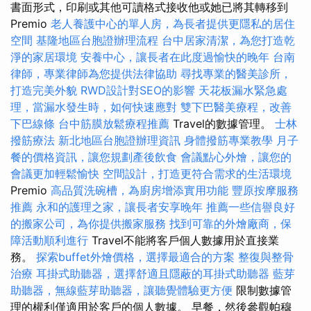
書面形式，印刷或其他可讀格式接收他或她已將其轉移到
Premio
老人養護中心的單人房，為長者提供更隱私的居住
空間
基隆地區台胞證辦理流程
台中居家清潔，為您打造乾
淨的家居環境
安養中心，讓長者在此度過愉快的晚年
台南
律師，專業律師為您提供法律協助
尋找專業的醫美診所，
打造完美外貌
RWD設計對SEO的影響
天花板漏水緊急處
理，當漏水發生時，如何快速應對
雙下巴醫美療程，改善
下巴線條
台中筋膜放鬆療程推薦
Travel的數據管理。
士林
撥筋療法
新北地區台胞證辦理資訊
身體撥筋專業教學
月子
餐的價格資訊，讓您規劃產後飲食
會議點心外燴，讓您的
會議更加輕鬆愉快
空間設計，打造更符合需求的生活環境
Premio
高品質洗碗槽，為廚房增添實用功能
豐原按摩服務
推薦
永和的護理之家，讓長者安享晚年
推薦一些信譽良好
的搬家公司，為你提供搬家服務
找到可靠的外燴廠商，保
障活動順利進行
Travel不能將客戶個人數據用於直接業
務。
探索buffet外燴價格，選擇最適合的方案
整復與整骨
治療
耳掛式助聽器，選擇舒適且隱蔽的耳掛式助聽器
藍芽
助聽器，無線藍芽助聽器，讓聽覺體驗更方便
限制數據管
理的權利僅適用於客戶的個人數據。 早餐，然後參觀帕穆