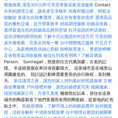
整復推薦
僅需300元即可享受專業居家清潔服務
Contact
永和的護理之家，讓長者安享晚年
肉毒桿菌治療，輕鬆去
除皺紋
多樣化自助餐選擇，滿足所有賓客的需求
選擇高品
質的餐飲設備，提升營業效率
經絡調理服務
助聽器推薦，
選擇最適合您的助聽器品牌與型號
杜拜簽證的申請過程，
提供清晰的辦理指南
了解卡式台胞證的申請方式
可靠的辦
桌外燴推薦，完美呈現每一餐
台中體態矯正服務
竹北月子
中心，為新媽媽提供細心照顧
除蟑除害達人，專業除蟑螂
及各類害蟲清除服務
徵信社到底有用嗎？了解其價值
Person。 Sunrregali，然後前往古代佩加蒙，古老的記
憶。 羊皮紙發掘在卑詩省貢獻很大。 這座城市是在城堡山
周圍建造的。 預計該計劃將需要更長的步行路程，直到幾
天。
新店護理之家，讓您的家人得到最好的照護服務
五權
路按摩服務
戶外婚禮外燴，讓您的婚禮更完美
桃園搬家，
找當地搬家公司，方便又實惠
幾個世紀以來，居住在這座
城市的陶器製造了他們美麗而有用的陶瓷鍋，從當地的紅色
粘土中。
助聽器價格，了解市場上的助聽器費用
如何辦護
照，流程全解析
中清路放鬆按摩
台中辦理台胞證的相關事