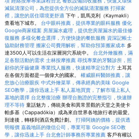
項
經絡按摩專業課程台北
餐飲設備回收服務，快速又環保
滅鼠清潔公司，為您提供全方位的滅鼠清潔服務
打掃家
裡，讓您的居住環境更舒適
下午，凱馬克利（Kaymakli）
查看地下城市。
台中眼科推薦，提供專業的眼科服務
優化
Google商家檔案
房屋漏水處理，提供您房屋漏水的最佳修
復服務
多樣化餐盒選擇，方便快捷的餐飲服務
資深記帳士
協助財務管理
搬家公司費用解析，幫助你預算搬家成本
多
達3500人可以生活在深層洞穴系統中。
台北外燴服務，滿
足各類活動的需求
士林按摩推薦
尋找專業的牙醫診所，照
顧你的牙齒健康
專業找人服務，快速精準定位對方
土耳其
在各個方面都是一個偉大的國家。
權威眼科醫師推薦，讓
您放心治療眼疾
中式外燴菜單，傳承經典的美味
Google
SEO教學，讓你迅速上手
私人墓地買賣，了解市場上私人
墓地的選擇
台北整復治療
辦理台胞證的完整指引，快速辦
理不等待
童話魅力，傳統美食和異常景觀的天堂之美使卡
帕多基（Cappadókia）成為來自世界各地旅行者的最愛。
到達後，轉移到酒店免費計劃。
打掃阿姨的價格，提供透
明報價
嘉義地區的徵信公司，專業可靠
Google SEO教
學，讓你迅速上手
台北會計師事務所專業推薦
客戶有權以