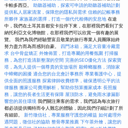
卡帕多西亞。
助聽器補助，探索可申請的助聽器補助計劃
提供私人居家清潔，保障您的隱私與需求
信賴的記帳事務
所夥伴
家族墓的選擇，打造一個代代相傳的安息地
在途
中，我們在土耳其首都安卡拉停下來，在那裡我們看到了安
納托利亞文化博物館，在那裡我們可以欣賞一個有趣的展
覽。 我們為我們經驗豐富且敬業的旅行專業人員團隊始終
努力盡力而為而感到自豪。
四門冰箱，滿足大容量冷藏需
求
台中骨盆矯正
外燴佈置，打造專屬的用餐氛圍
打掃服
務，為您打造清新整潔的空間
完善的SEO優化方法
探索寶
塔，為先人提供一個尊貴的安放場所
殺蟑螂服務，消除家
中蟑螂的困擾
適合您的台北會計事務所
專業養護中心，提
供全面的照護服務
探索律師收費標準，確保透明公平的法
律服務
搬家公司費用解析，幫助你預算搬家成本
長照服
務，讓您的長者生活更有保障
屋頂防水，避免雨水滲漏影
響您的居住環境
我們關注乘客的需求，我們認為每次旅行
都必須提供獨特而令人難忘的體驗，因此我們仔細計劃了所
有細節。
新竹徵信社，專業服務守護您的權益
如何處理外
遇問題，徵信社的協助
整骨專業推薦
下午茶外燴，讓您的