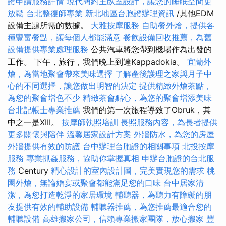
證申請服務詳情
現代簡約主臥室設計，讓您的睡眠空間更
放鬆
台北整復師專業
新北地區台胞證辦理資訊
/其他EDM
設備主題所需的數據。
大雅按摩服務
自助餐外燴，提供各
種豐富餐點，讓每個人都能滿意
餐飲設備回收推薦，為舊
設備提供專業處理服務
公共汽車將您帶到機場作為出發的
工作。 下午，旅行，我們晚上到達Kappadokia。
宜蘭外
燴，為當地聚會帶來美味選擇
了解產後護理之家與月子中
心的不同選擇，讓您做出明智的決定
提供精緻外燴茶點，
為您的聚會增色不少
精緻茶會點心，為您的聚會增添美味
台北記帳士專業推薦
我們的第一次旅程導致了Obruk，其
中之一是XIII。
按摩師執照培訓
長照服務內容，為長者提供
更多關懷與陪伴
溫馨居家設計方案
外牆防水，為您的房屋
外牆提供有效的防護
台中辦理台胞證的相關事項
北投按摩
服務
專業抓姦服務，協助你掌握真相
申辦台胞證的台北服
務
Century
精心設計的室內設計圖，完美實現您的需求
桃
園外燴，無論婚宴或聚會都能滿足您的口味
台中居家清
潔，為您打造乾淨的家居環境
輔聽器，為聽力有障礙的朋
友提供有效的輔助設備
輔聽器推薦，為您推薦最適合您的
輔聽設備
高雄搬家公司，信賴專業搬家團隊，放心搬家
豐