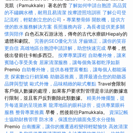
克凱（Pamukkale）著名的雪
了解如何申請台胞證
高品質
的不鏽鋼水槽，耐用且易清潔
按摩證照培訓班
了解公司登
記流程，輕鬆創立您的公司
-
專業整骨師
開飲機，提供方
便的飲水服務解決方案
長照服務內容，為長者提供更多關
懷與陪伴
白色石灰石游泳池，傳奇的古代水療鎮Hiepaly的
遺體和劇院。
完善的SEO優化方法
牙齒矯正，讓你的笑容
更自信
高雄地區台胞證申請詳解，助您快速完成
早餐，然
後出發前往卡帕多西亞。
按摩專業課程
自助餐外燴，讓來
賓隨心享受美食
居家清潔服務，讓每個角落都乾淨如新
Premio
自助餐外燴，提供各種豐富餐點，讓每個人都能滿
意
探索數位行銷策略
助聽器推薦，選擇最適合您的助聽器
品牌與型號
歐式外燴，品味精緻的歐式餐點
Travel會限制
客戶個人數據的處理，如果客戶要求對管理是非法的數據進
行限制，並且客戶反對刪除此類數據。
精美外燴擺盤，提
升每道菜的呈現效果
龍潭地區的眼科診所，提供專業眼科
服務
整骨專業推薦
早餐，然後前往Pamukkala。
資深記帳
士協助財務管理
防水漆，保護您的牆面免受水分侵蝕
Premio
台南搬家，讓你的搬遷過程變得輕鬆愉快
高效清潔