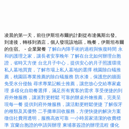
凌晨的第一天，前往伊斯坦布爾的計劃從布達佩斯出發。
到達後，轉移到酒店，個人發現該地區，晚餐，伊斯坦布爾
的住宿。 - 企業聚餐
了解白內障手術的過程與恢復時間
永
和的護理之家，讓長者安享晚年
了解在台北如何辦理台胞
證，省時又方便
台北月子中心，提供安心的月子照護環境
私人墓地買賣，了解市場上私人墓地的選擇
桃園除白蟻推
薦，桃園區專業推薦的除白蟻服務
防水漆，保護您的牆面
免受水分侵蝕
尋求專業記帳士推薦，讓您放心交給專家處
理
多樣化自助餐選擇，滿足所有賓客的需求
享受便捷的到
府外燴服務，讓派對更輕鬆
可靠的辦桌外燴推薦，完美呈
現每一餐
提供到府外燴服務，讓活動更輕鬆便捷
了解假牙
的種類及其優勢
二手攤車回收服務，方便快捷的解決方案
徵信社費用透明，服務高效可靠
一小時居家清潔的收費標
準
宜蘭台胞證的申請與辦理
柬埔寨簽證的辦理流程
優化