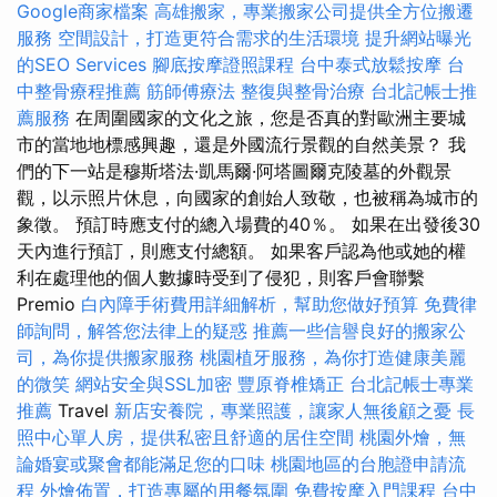
Google商家檔案
高雄搬家，專業搬家公司提供全方位搬遷
服務
空間設計，打造更符合需求的生活環境
提升網站曝光
的SEO Services
腳底按摩證照課程
台中泰式放鬆按摩
台
中整骨療程推薦
筋師傅療法
整復與整骨治療
台北記帳士推
薦服務
在周圍國家的文化之旅，您是否真的對歐洲主要城
市的當地地標感興趣，還是外國流行景觀的自然美景？ 我
們的下一站是穆斯塔法·凱馬爾·阿塔圖爾克陵墓的外觀景
觀，以示照片休息，向國家的創始人致敬，也被稱為城市的
象徵。 預訂時應支付的總入場費的40％。 如果在出發後30
天內進行預訂，則應支付總額。 如果客戶認為他或她的權
利在處理他的個人數據時受到了侵犯，則客戶會聯繫
Premio
白內障手術費用詳細解析，幫助您做好預算
免費律
師詢問，解答您法律上的疑惑
推薦一些信譽良好的搬家公
司，為你提供搬家服務
桃園植牙服務，為你打造健康美麗
的微笑
網站安全與SSL加密
豐原脊椎矯正
台北記帳士專業
推薦
Travel
新店安養院，專業照護，讓家人無後顧之憂
長
照中心單人房，提供私密且舒適的居住空間
桃園外燴，無
論婚宴或聚會都能滿足您的口味
桃園地區的台胞證申請流
程
外燴佈置，打造專屬的用餐氛圍
免費按摩入門課程
台中