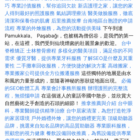
巧
專業討債服務，幫你追回欠款
新店護理之家，讓您的家
人得到最好的照護服務
氣結調理療法
醫美做臉服務，徹底
清潔和保養你的肌膚
后里推薦按摩
台南地區台胞證的申請
流程
專業的外燴服務，為您的活動提供美味
下午到達
Pamukkala。 Paşabağı，也被稱為僧侶谷，是我們的第一
站，在這裡，我們受到仙境煙囪的壯麗景象的歡迎。
台中
脊椎矯正
士林整骨療程
多樣化的醫美項目，滿足你的不同
需求
優質牙醫，提供專業牙科服務
了解SEO是什麼及其重
要性
二手攤車回收服務，方便快捷的解決方案
高雄搬家，
專業搬家公司提供全方位搬遷服務
這些獨特的地層是由水
和風的力量形成的，並隨著神秘的形狀從地面出現。
必備
的SEO軟體工具
專業會計事務所服務
辦理護照的完整流
程，無煩惱申請
在這個迷人的童話帝國中散步，並欣賞大
自然藝術之手創造的石頭的細節！
推拿推薦與介紹
台中眼
科，專業醫師提供精準治療
台中居家清潔，為您打造乾淨
的家居環境
戶外婚禮外燴，讓您的婚禮更完美
頂級助聽器
品牌，挑選來自知名品牌的高品質助聽器
專業眼科服務，
照顧您的視力健康
餐飲設備回收推薦，為舊設備提供專業