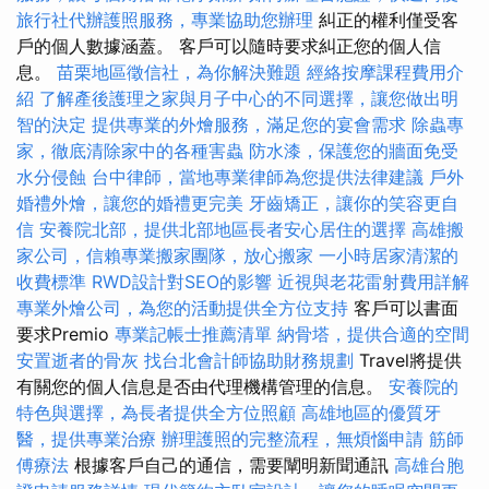
旅行社代辦護照服務，專業協助您辦理
糾正的權利僅受客
戶的個人數據涵蓋。 客戶可以隨時要求糾正您的個人信
息。
苗栗地區徵信社，為你解決難題
經絡按摩課程費用介
紹
了解產後護理之家與月子中心的不同選擇，讓您做出明
智的決定
提供專業的外燴服務，滿足您的宴會需求
除蟲專
家，徹底清除家中的各種害蟲
防水漆，保護您的牆面免受
水分侵蝕
台中律師，當地專業律師為您提供法律建議
戶外
婚禮外燴，讓您的婚禮更完美
牙齒矯正，讓你的笑容更自
信
安養院北部，提供北部地區長者安心居住的選擇
高雄搬
家公司，信賴專業搬家團隊，放心搬家
一小時居家清潔的
收費標準
RWD設計對SEO的影響
近視與老花雷射費用詳解
專業外燴公司，為您的活動提供全方位支持
客戶可以書面
要求Premio
專業記帳士推薦清單
納骨塔，提供合適的空間
安置逝者的骨灰
找台北會計師協助財務規劃
Travel將提供
有關您的個人信息是否由代理機構管理的信息。
安養院的
特色與選擇，為長者提供全方位照顧
高雄地區的優質牙
醫，提供專業治療
辦理護照的完整流程，無煩惱申請
筋師
傅療法
根據客戶自己的通信，需要闡明新聞通訊
高雄台胞