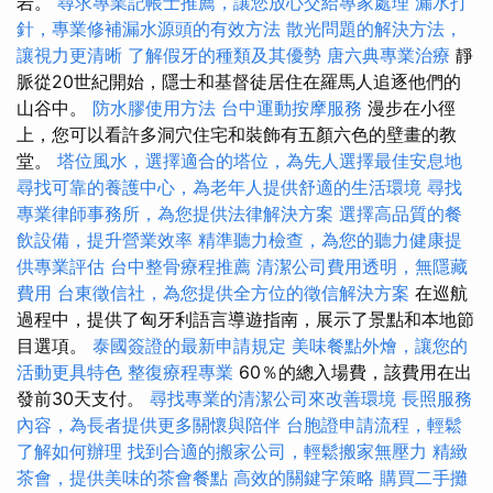
岩。
尋求專業記帳士推薦，讓您放心交給專家處理
漏水打
針，專業修補漏水源頭的有效方法
散光問題的解決方法，
讓視力更清晰
了解假牙的種類及其優勢
唐六典專業治療
靜
脈從20世紀開始，隱士和基督徒居住在羅馬人追逐他們的
山谷中。
防水膠使用方法
台中運動按摩服務
漫步在小徑
上，您可以看許多洞穴住宅和裝飾有五顏六色的壁畫的教
堂。
塔位風水，選擇適合的塔位，為先人選擇最佳安息地
尋找可靠的養護中心，為老年人提供舒適的生活環境
尋找
專業律師事務所，為您提供法律解決方案
選擇高品質的餐
飲設備，提升營業效率
精準聽力檢查，為您的聽力健康提
供專業評估
台中整骨療程推薦
清潔公司費用透明，無隱藏
費用
台東徵信社，為您提供全方位的徵信解決方案
在巡航
過程中，提供了匈牙利語言導遊指南，展示了景點和本地節
目選項。
泰國簽證的最新申請規定
美味餐點外燴，讓您的
活動更具特色
整復療程專業
60％的總入場費，該費用在出
發前30天支付。
尋找專業的清潔公司來改善環境
長照服務
內容，為長者提供更多關懷與陪伴
台胞證申請流程，輕鬆
了解如何辦理
找到合適的搬家公司，輕鬆搬家無壓力
精緻
茶會，提供美味的茶會餐點
高效的關鍵字策略
購買二手攤