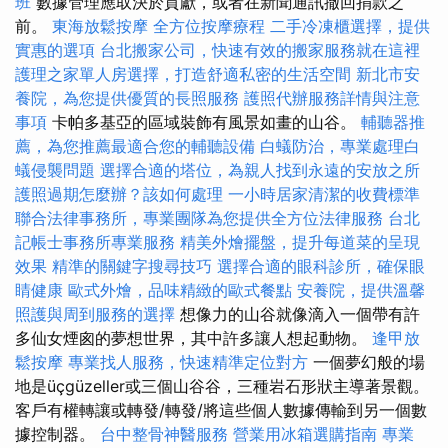
班
數據管理應取決於貢獻，或者在新聞通訊撤回捐款之
前。
東海放鬆按摩
全方位按摩療程
二手冷凍櫃選擇，提供
實惠的選項
台北搬家公司，快速有效的搬家服務就在這裡
護理之家單人房選擇，打造舒適私密的生活空間
新北市安
養院，為您提供優質的長照服務
護照代辦服務詳情與注意
事項
卡帕多基亞的區域裝飾有風景如畫的山谷。
輔聽器推
薦，為您推薦最適合您的輔聽設備
白蟻防治，專業處理白
蟻侵襲問題
選擇合適的塔位，為親人找到永遠的安放之所
護照過期怎麼辦？該如何處理
一小時居家清潔的收費標準
聯合法律事務所，專業團隊為您提供全方位法律服務
台北
記帳士事務所專業服務
精美外燴擺盤，提升每道菜的呈現
效果
精準的關鍵字搜尋技巧
選擇合適的眼科診所，確保眼
睛健康
歐式外燴，品味精緻的歐式餐點
安養院，提供溫馨
照護與周到服務的選擇
想像力的山谷就像滴入一個帶有許
多仙女煙囪的夢想世界，其中許多讓人想起動物。
逢甲放
鬆按摩
專業找人服務，快速精準定位對方
一個夢幻般的場
地是üçgüzeller或三個山谷谷，三種岩石形狀主導著景觀。
客戶有權轉讓或轉發/轉發/將這些個人數據傳輸到另一個數
據控制器。
台中整骨神醫服務
營業用冰箱選購指南
專業