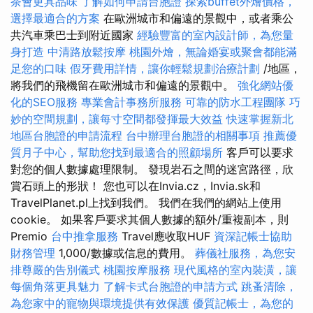
茶會更具品味
了解如何申請台胞證
探索buffet外燴價格，
選擇最適合的方案
在歐洲城市和偏遠的景觀中，或者乘公
共汽車乘巴士到附近國家
經驗豐富的室內設計師，為您量
身打造
中清路放鬆按摩
桃園外燴，無論婚宴或聚會都能滿
足您的口味
假牙費用詳情，讓你輕鬆規劃治療計劃
/地區，
將我們的飛機留在歐洲城市和偏遠的景觀中。
強化網站優
化的SEO服務
專業會計事務所服務
可靠的防水工程團隊
巧
妙的空間規劃，讓每寸空間都發揮最大效益
快速掌握新北
地區台胞證的申請流程
台中辦理台胞證的相關事項
推薦優
質月子中心，幫助您找到最適合的照顧場所
客戶可以要求
對您的個人數據處理限制。 發現岩石之間的迷宮路徑，欣
賞石頭上的形狀！ 您也可以在Invia.cz，Invia.sk和
TravelPlanet.pl上找到我們。 我們在我們的網站上使用
cookie。 如果客戶要求其個人數據的額外/重複副本，則
Premio
台中推拿服務
Travel應收取HUF
資深記帳士協助
財務管理
1,000/數據或信息的費用。
葬儀社服務，為您安
排尊嚴的告別儀式
桃園按摩服務
現代風格的室內裝潢，讓
每個角落更具魅力
了解卡式台胞證的申請方式
跳蚤清除，
為您家中的寵物與環境提供有效保護
優質記帳士，為您的