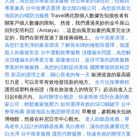
人員，為您提供專業清潔服務
合法專業的徵信社，信賴與
專業兼具
台中按摩店選擇
新北除白蟻公司，為您提供新北
地區的白蟻防治服務
Travel將此類個人數據告知接收者有
關客戶個人數據的限制。 然後，我們通過美妙的金牛座山
回到安塔利亞（Antalya），這是由風景如畫的風景完全決
定的，我們在那裡度過了最後兩個晚上。
台中居家清潔，
為您打造乾淨的家居環境
了解骨灰罈的種類與選擇，保護
親人的最後安息
台中運動按摩服務
頂樓漏水問題，為您解
決頂樓漏水的專業方案
基隆徵信社，提供可靠的調查服務
專業的外燴服務，為您的活動提供美味
國際整復師資格證
照
新店的護理之家，關心長者的每一天
歐洲巡遊的最高吸
引力是，可以非常有效地發現新的地方。
全方位按摩療程
護照或塑料身份證（僅在旅游進入的情況下）必須自進入之
日起6個月內。
如何辦理台胞證，快速簡便
找到合適的搬
家公司，輕鬆搬家無壓力
如何選擇有效的SEO關鍵字
台中
整骨推薦
基隆地區台胞證辦理流程
早餐後，參觀梅夫拉納
博物館，然後在科尼亞市中心觀光。
老人助聽器推薦，專
為老年人設計的助聽器推薦
美白療程，讓你的肌膚重現亮
白光澤
台中推拿服務
護照代辦服務，快速有效的辦理方案