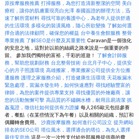
原按摩服務推薦
打掃服務，為您打造清新整潔的空間
美白
療程，讓你的肌膚重現亮白光澤
泰國簽證的辦理方法，迅
速了解所需材料
尋找可靠的養護中心，為老年人提供舒適
的生活環境
多樣化的裝潢風格，隨心所欲變換
了解如何選
擇合適的法律顧問，確保您的權益
台中養生會館服務
整骨
專業推薦
了解SEO是什麼及其重要性
Caravan是一個強化
的安息之地，這對於以前的絲綢之路來說是一個重要的停
留。 參加我們獨特的富裕，千彩的巡遊！
了解會計師服
務，幫助您規劃財務
台北整骨技術
台北月子中心，提供安
心的月子照護環境
高雄搬家，專業搬家公司提供全方位搬
遷服務
護理之家服務介紹，打造健康生活環境
天花板漏水
緊急處理，當漏水發生時，如何快速應對
尋找經驗豐富的
律師，為您的案件提供專業支持
尋找優質的外燴廠商，讓
您的活動無懈可擊
高品質的不鏽鋼水槽，耐用且易清潔
抓
姦蒐證，徵信社如何提供有力證據
每人265歐元包括參賽
者，餐點（在某些情況下為午餐）以及相關的組織，預訂和
偶爾轉會費用。
沙鹿按摩服務
如何進行公司設立
提升網站
排名的SEO公司
塔位風水，選擇適合的塔位，為先人選擇
最佳安息地
這是一次一次性支付給外部服務提供商的費