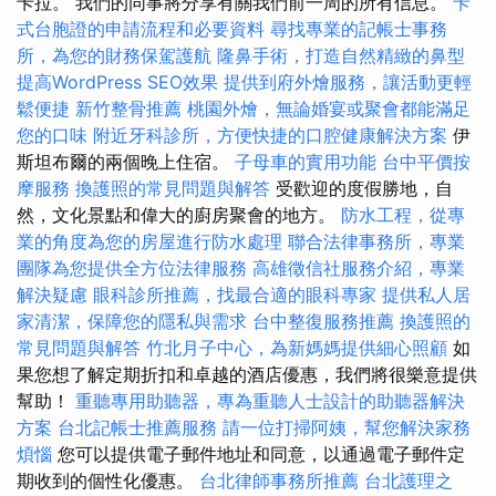
卡拉。 我們的同事將分享有關我們前一周的所有信息。
卡
式台胞證的申請流程和必要資料
尋找專業的記帳士事務
所，為您的財務保駕護航
隆鼻手術，打造自然精緻的鼻型
提高WordPress SEO效果
提供到府外燴服務，讓活動更輕
鬆便捷
新竹整骨推薦
桃園外燴，無論婚宴或聚會都能滿足
您的口味
附近牙科診所，方便快捷的口腔健康解決方案
伊
斯坦布爾的兩個晚上住宿。
子母車的實用功能
台中平價按
摩服務
換護照的常見問題與解答
受歡迎的度假勝地，自
然，文化景點和偉大的廚房聚會的地方。
防水工程，從專
業的角度為您的房屋進行防水處理
聯合法律事務所，專業
團隊為您提供全方位法律服務
高雄徵信社服務介紹，專業
解決疑慮
眼科診所推薦，找最合適的眼科專家
提供私人居
家清潔，保障您的隱私與需求
台中整復服務推薦
換護照的
常見問題與解答
竹北月子中心，為新媽媽提供細心照顧
如
果您想了解定期折扣和卓越的酒店優惠，我們將很樂意提供
幫助！
重聽專用助聽器，專為重聽人士設計的助聽器解決
方案
台北記帳士推薦服務
請一位打掃阿姨，幫您解決家務
煩惱
您可以提供電子郵件地址和同意，以通過電子郵件定
期收到的個性化優惠。
台北律師事務所推薦
台北護理之