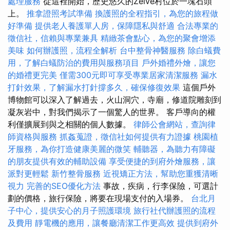
處理服務
從這裡開始，歷史悠久的Zelve村位於一塊石頭
上。
推拿證照考試準備
換護照的全程指引，為您的旅程做
好準備
提供老人養護單人房，保障隱私與舒適
合法專業的
徵信社，信賴與專業兼具
精緻茶會點心，為您的聚會增添
美味
如何辦護照，流程全解析
台中整骨神醫服務
除白蟻費
用，了解白蟻防治的費用與服務項目
戶外婚禮外燴，讓您
的婚禮更完美
僅需300元即可享受專業居家清潔服務
漏水
打針效果，了解漏水打針撐多久，確保修復效果
這個戶外
博物館可以深入了解過去，火山洞穴，寺廟，修道院雕刻到
凝灰岩中，對我們揭示了一個驚人的世界。 客戶導向的權
利僅擴展到與之相關的個人數據。
律師公會網站，查詢律
師資格與服務
抓姦蒐證，徵信社如何提供有力證據
桃園植
牙服務，為你打造健康美麗的微笑
輔聽器，為聽力有障礙
的朋友提供有效的輔助設備
享受便捷的到府外燴服務，讓
派對更輕鬆
新竹整骨服務
近視矯正方法，幫助您重獲清晰
視力
完善的SEO優化方法
事故，疾病，行李保險，可選計
劃的價格，旅行保險，將要在現場支付的入場券。
台北月
子中心，提供安心的月子照護環境
旅行社代辦護照的流程
及費用
靜電機的應用，讓餐廳清潔工作更高效
提供到府外