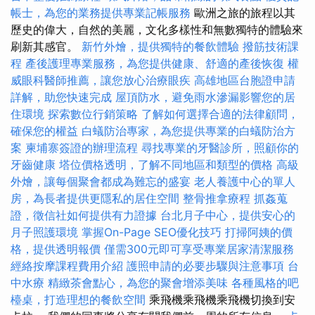
帳士，為您的業務提供專業記帳服務
歐洲之旅的旅程以其
歷史的偉大，自然的美麗，文化多樣性和無數獨特的體驗來
刷新其感官。
新竹外燴，提供獨特的餐飲體驗
撥筋技術課
程
產後護理專業服務，為您提供健康、舒適的產後恢復
權
威眼科醫師推薦，讓您放心治療眼疾
高雄地區台胞證申請
詳解，助您快速完成
屋頂防水，避免雨水滲漏影響您的居
住環境
探索數位行銷策略
了解如何選擇合適的法律顧問，
確保您的權益
白蟻防治專家，為您提供專業的白蟻防治方
案
柬埔寨簽證的辦理流程
尋找專業的牙醫診所，照顧你的
牙齒健康
塔位價格透明，了解不同地區和類型的價格
高級
外燴，讓每個聚會都成為難忘的盛宴
老人養護中心的單人
房，為長者提供更隱私的居住空間
整骨推拿療程
抓姦蒐
證，徵信社如何提供有力證據
台北月子中心，提供安心的
月子照護環境
掌握On-Page SEO優化技巧
打掃阿姨的價
格，提供透明報價
僅需300元即可享受專業居家清潔服務
經絡按摩課程費用介紹
護照申請的必要步驟與注意事項
台
中水療
精緻茶會點心，為您的聚會增添美味
各種風格的吧
檯桌，打造理想的餐飲空間
乘飛機乘飛機乘飛機切換到安