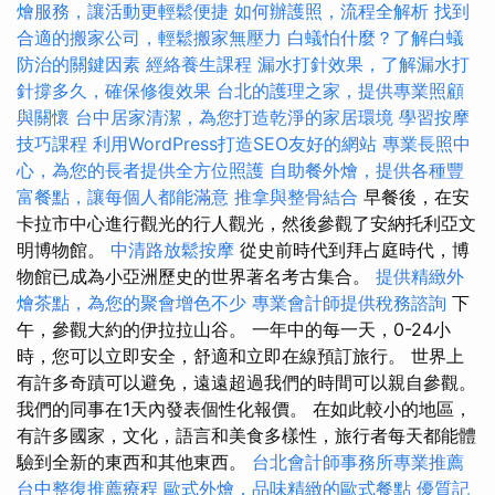
燴服務，讓活動更輕鬆便捷
如何辦護照，流程全解析
找到
合適的搬家公司，輕鬆搬家無壓力
白蟻怕什麼？了解白蟻
防治的關鍵因素
經絡養生課程
漏水打針效果，了解漏水打
針撐多久，確保修復效果
台北的護理之家，提供專業照顧
與關懷
台中居家清潔，為您打造乾淨的家居環境
學習按摩
技巧課程
利用WordPress打造SEO友好的網站
專業長照中
心，為您的長者提供全方位照護
自助餐外燴，提供各種豐
富餐點，讓每個人都能滿意
推拿與整骨結合
早餐後，在安
卡拉市中心進行觀光的行人觀光，然後參觀了安納托利亞文
明博物館。
中清路放鬆按摩
從史前時代到拜占庭時代，博
物館已成為小亞洲歷史的世界著名考古集合。
提供精緻外
燴茶點，為您的聚會增色不少
專業會計師提供稅務諮詢
下
午，參觀大約的伊拉拉山谷。 一年中的每一天，0-24小
時，您可以立即安全，舒適和立即在線預訂旅行。 世界上
有許多奇蹟可以避免，遠遠超過我們的時間可以親自參觀。
我們的同事在1天內發表個性化報價。 在如此較小的地區，
有許多國家，文化，語言和美食多樣性，旅行者每天都能體
驗到全新的東西和其他東西。
台北會計師事務所專業推薦
台中整復推薦療程
歐式外燴，品味精緻的歐式餐點
優質記