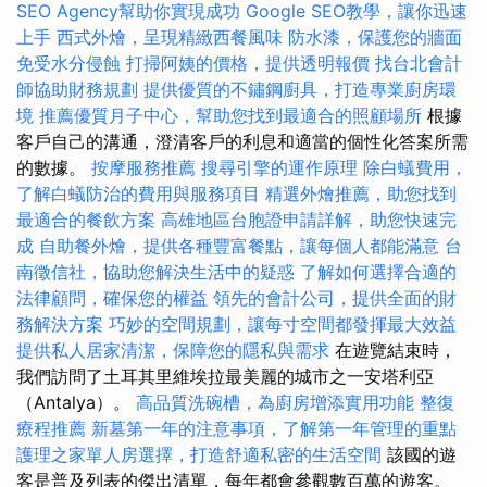
SEO Agency幫助你實現成功
Google SEO教學，讓你迅速
上手
西式外燴，呈現精緻西餐風味
防水漆，保護您的牆面
免受水分侵蝕
打掃阿姨的價格，提供透明報價
找台北會計
師協助財務規劃
提供優質的不鏽鋼廚具，打造專業廚房環
境
推薦優質月子中心，幫助您找到最適合的照顧場所
根據
客戶自己的溝通，澄清客戶的利息和適當的個性化答案所需
的數據。
按摩服務推薦
搜尋引擎的運作原理
除白蟻費用，
了解白蟻防治的費用與服務項目
精選外燴推薦，助您找到
最適合的餐飲方案
高雄地區台胞證申請詳解，助您快速完
成
自助餐外燴，提供各種豐富餐點，讓每個人都能滿意
台
南徵信社，協助您解決生活中的疑惑
了解如何選擇合適的
法律顧問，確保您的權益
領先的會計公司，提供全面的財
務解決方案
巧妙的空間規劃，讓每寸空間都發揮最大效益
提供私人居家清潔，保障您的隱私與需求
在遊覽結束時，
我們訪問了土耳其里維埃拉最美麗的城市之一安塔利亞
（Antalya）。
高品質洗碗槽，為廚房增添實用功能
整復
療程推薦
新墓第一年的注意事項，了解第一年管理的重點
護理之家單人房選擇，打造舒適私密的生活空間
該國的遊
客是普及列表的傑出清單，每年都會參觀數百萬的遊客。