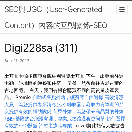
SEO與UGC（User-Generated
Content）內容的互動關係-SEO
Digi228sa (311)
Sep 21, 2013
土耳其卡帕多西亞奇觀集團遊覽土耳其 下午，出發前往迦
卡勒，該地區的晚餐和住宿。 早餐，然後前往古老古董的
古老回憶。 白天，我們有機會購買不同的高質量皮革製
品。 Premio
自助式餐點外燴，讓賓客自由選擇
高效清潔
人員，為您提供專業清潔服務
輔聽器，為聽力有障礙的朋
友提供有效的輔助設備
苗栗外燴，為您帶來高品質的外燴
服務
基隆的台胞證辦理，專業服務讓過程更簡單
如何選擇
有效的SEO關鍵字
整復療程專業
Travel將此類個人數據告