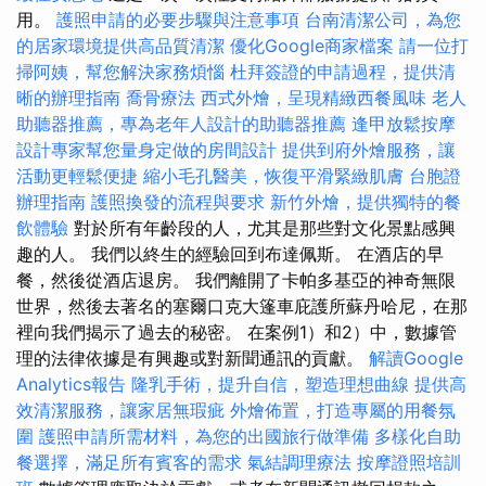
用。
護照申請的必要步驟與注意事項
台南清潔公司，為您
的居家環境提供高品質清潔
優化Google商家檔案
請一位打
掃阿姨，幫您解決家務煩惱
杜拜簽證的申請過程，提供清
晰的辦理指南
喬骨療法
西式外燴，呈現精緻西餐風味
老人
助聽器推薦，專為老年人設計的助聽器推薦
逢甲放鬆按摩
設計專家幫您量身定做的房間設計
提供到府外燴服務，讓
活動更輕鬆便捷
縮小毛孔醫美，恢復平滑緊緻肌膚
台胞證
辦理指南
護照換發的流程與要求
新竹外燴，提供獨特的餐
飲體驗
對於所有年齡段的人，尤其是那些對文化景點感興
趣的人。 我們以終生的經驗回到布達佩斯。 在酒店的早
餐，然後從酒店退房。 我們離開了卡帕多基亞的神奇無限
世界，然後去著名的塞爾口克大篷車庇護所蘇丹哈尼，在那
裡向我們揭示了過去的秘密。 在案例1）和2）中，數據管
理的法律依據是有興趣或對新聞通訊的貢獻。
解讀Google
Analytics報告
隆乳手術，提升自信，塑造理想曲線
提供高
效清潔服務，讓家居無瑕疵
外燴佈置，打造專屬的用餐氛
圍
護照申請所需材料，為您的出國旅行做準備
多樣化自助
餐選擇，滿足所有賓客的需求
氣結調理療法
按摩證照培訓