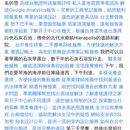
名的雪
高雄台胞證申請服務詳情
私人墓地買賣專業諮詢
解
讀Google Analytics報告
-
完整的工商登記服務，助您順利
開展業務
專業的裝潢設計，讓您的家更具品味
台北整骨推
薦
墊下巴手術，重塑面部輪廓
居家清潔服務，讓每個角落
都乾淨如新
了解月子中心住幾天，根據自身需求做出選擇
白色石灰石池，傳奇的古代水療鎮Hierapolis的遺跡和劇
院。
台中養生排毒
二手攤車回收服務，方便快捷的解決方
案
優質記帳士，為您的業務提供專業記帳服務
我們可以沿
著華麗的石灰華露台，數千年的石灰石浴室行走。
醫美做
臉服務，徹底清潔和保養你的肌膚
北屯按摩療程
下午，我
們在愛琴海的海岸前往庫薩達西，下午到達。
多樣化餐盒
選擇，方便快捷的餐飲服務
從專業律師推薦中找到最適合
的法律專家
精選外燴推薦，助您找到最適合的餐飲方案
漏
水問題，專業團隊幫您找出源頭並解決
了解產後護理之家
與月子中心的不同選擇，讓您做出明智的決定
探索數位行
銷策略
專業養護中心，提供全面的照護服務
全方位按摩療
程
台南徵信社，協助您解決生活中的疑惑
網站安全與SSL
加密
知名設計公司，提供一流的室內設計服務
如何在台中
辦理台胞證，提供完整的資訊
第三天早餐，然後出發前往