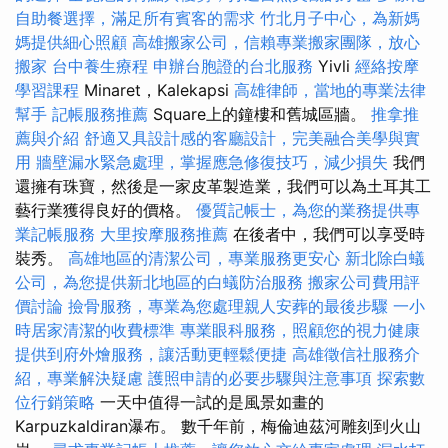
自助餐選擇，滿足所有賓客的需求
竹北月子中心，為新媽
媽提供細心照顧
高雄搬家公司，信賴專業搬家團隊，放心
搬家
台中養生療程
申辦台胞證的台北服務
Yivli
經絡按摩
學習課程
Minaret，Kalekapsi
高雄律師，當地的專業法律
幫手
記帳服務推薦
Square上的鐘樓和舊城區牆。
推拿推
薦與介紹
舒適又具設計感的客廳設計，完美融合美學與實
用
牆壁漏水緊急處理，掌握應急修復技巧，減少損失
我們
還擁有珠寶，然後是一家皮革製造業，我們可以為土耳其工
藝行業獲得良好的價格。
優質記帳士，為您的業務提供專
業記帳服務
大里按摩服務推薦
在後者中，我們可以享受時
裝秀。
高雄地區的清潔公司，專業服務更安心
新北除白蟻
公司，為您提供新北地區的白蟻防治服務
搬家公司費用評
價討論
撿骨服務，專業為您處理親人安葬的最後步驟
一小
時居家清潔的收費標準
專業眼科服務，照顧您的視力健康
提供到府外燴服務，讓活動更輕鬆便捷
高雄徵信社服務介
紹，專業解決疑慮
護照申請的必要步驟與注意事項
探索數
位行銷策略
一天中值得一試的是風景如畫的
Karpuzkaldiran瀑布。 數千年前，梅倫迪茲河雕刻到火山