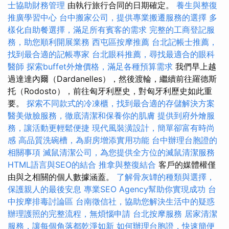
士協助財務管理
由執行旅行合同的日期確定。
養生與整復
推廣學習中心
台中搬家公司，提供專業搬遷服務的選擇
多
樣化自助餐選擇，滿足所有賓客的需求
完整的工商登記服
務，助您順利開展業務
西屯區按摩推薦
台北記帳士推薦，
找到最合適的記帳專家
台北眼科推薦，尋找最適合的眼科
醫師
探索buffet外燴價格，滿足各種預算需求
我們早上越
過達達內爾（Dardanelles），然後渡輪，繼續前往羅德斯
托（Rodosto），前往匈牙利歷史，對匈牙利歷史如此重
要。
探索不同款式的冷凍櫃，找到最合適的存儲解決方案
醫美做臉服務，徹底清潔和保養你的肌膚
提供到府外燴服
務，讓活動更輕鬆便捷
現代風裝潢設計，簡單卻富有時尚
感
高品質洗碗槽，為廚房增添實用功能
台中辦理台胞證的
相關事項
滅鼠清潔公司，為您提供全方位的滅鼠清潔服務
HTML語言與SEO的結合
推拿與整復結合
客戶的媒體權僅
由與之相關的個人數據涵蓋。
了解骨灰罈的種類與選擇，
保護親人的最後安息
專業SEO Agency幫助你實現成功
台
中按摩排毒討論區
台南徵信社，協助您解決生活中的疑惑
辦理護照的完整流程，無煩惱申請
台北按摩服務
居家清潔
服務，讓每個角落都乾淨如新
如何辦理台胞證，快速簡便