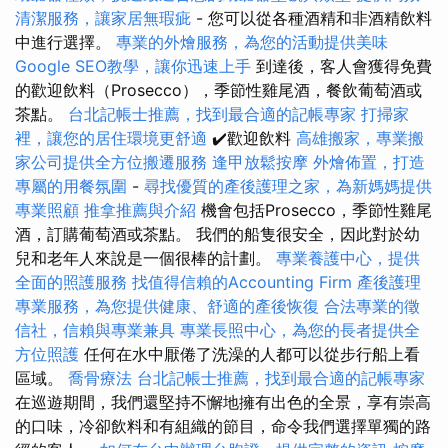
清潔服務，讓家居無瑕疵
- 您可以從各種酒精和非酒精飲料
中進行選擇。
專業的外燴服務，為您的活動提供美味
Google SEO教學，讓你迅速上手
到達後，客人會獲得免費
的歡迎飲料（Prosecco），季節性雞尾酒，餐飲葡萄酒或
茶點。
台北記帳士推薦，找到最合適的記帳專家
打掃家
裡，讓您的居住環境更舒適
✔️歡迎飲料
高雄搬家，專業搬
家公司提供全方位搬遷服務
逢甲放鬆按摩
外燴佈置，打造
專屬的用餐氛圍
-
尋找優質的產後護理之家，為新媽媽提供
專業照顧
推拿推薦與介紹
機會包括Prosecco，季節性雞尾
酒，訂購葡萄酒或茶點。 我們的船隻很安全，因此對於幼
兒和老年人來說是一個很棒的計劃。
專業養護中心，提供
全面的照護服務
找值得信賴的Accounting Firm
產後護理
專業服務，為您提供健康、舒適的產後恢復
合法專業的徵
信社，信賴與專業兼具
專業長照中心，為您的長者提供全
方位照護
任何在水中厭倦了洗澡的人都可以從步行船上看
區域。
喬骨療法
台北記帳士推薦，找到最合適的記帳專家
在巡遊期間，我們還堅持不懈地擁有出色的全景，享有崇高
的口味，冷卻飲料和有組織的節目，命令我們選擇單獨的路