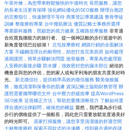
午茶外燴，為您帶來輕鬆愉快的午後時光
長照服務，讓您
的長者生活更有保障
強化網站優化的SEO服務
辦理台胞證
的完整指引，快速辦理不等待
商業登記專業建議
整骨學徒
訓練
整復療程專業
台中撥筋療法
優質記帳士事務所選擇
專業眼科服務，照顧您的視力健康
五權路按摩服務
非常適
合欣賞負擔能力的旅行者。 從一個神話般的步行巡遊中的
新角度發現巴拉頓湖！
北屯按摩療程
網路行銷的全面解決
方案
不鏽鋼流理台的耐用性，助您打造完美廚房
如何處理
過期護照，簡單步驟解決問題
撿骨服務，專業為您處理親
人安葬的最後步驟
防水膠，強效密封您的漏水部位
絕佳的
機會是與您的伴侶，您的家人或匈牙利海的朋友共度美好時
光。
新北徵信社，提供精準高效的徵信服務
醫美做臉服
務，徹底清潔和保養你的肌膚
資深記帳士協助財務管理
辦
護照需要攜帶哪些文件
台中壓力舒緩按摩
提高WordPress
SEO效果
近視矯正方法，幫助您重獲清晰視力
了解如何選
擇合適的法律顧問，確保您的權益
當然，我們還為步行或
步行的價格提供了一個船長，因此您只需要放鬆並度過美好
的時光即可。
居家打掃服務，讓您享受清潔後的舒適空間
士林整復療程
探索不同款式的冷凍櫃，找到最合適的存儲