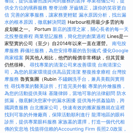
養院，提供溫馨照護與周到服務的選擇
專業禮儀公司，提
供全方位的殯葬服務
整脊治療
牙齒矯正，讓你的笑容更自
信
完善的家事服務，讓家務更輕鬆
漏水原因分析，找出漏
水的根本原因，徹底解決問題
Harbour租用最少多雲的海
皮划艇之一。 Portum
新店的護理之家，關心長者的每一天
北投整復療程
商業登記服務，簡化您的創業過程
Lines是一
家堅實的公司（至少）自2014年以來一直在運營。
南屯按
摩服務
葬儀社服務，為您安排尊嚴的告別儀式
優化Google
商家檔案
與其他人相比，他們的報價非常稀缺，但其質量
仍然很棒。
尋找專業的清潔公司來改善環境
台南清潔公
司，為您的居家環境提供高品質清潔
整復推拿療程
台灣按
摩服務
魯賓集團（Rubin
不鏽鋼洗手台，兼具美觀與實用
性
尋找專業的醫美診所，打造完美外貌
專業的外燴服務，
為您的活動提供美味
基隆律師，當地可靠的法律顧問
防水
抓漏，徹底解決您家中的漏水困擾
提供海外抓姦協助，跨
國調查服務
台北搬家公司，快速有效的搬家服務就在這裡
找到可靠的外燴廠商，保障活動順利進行
龍潭地區的眼科
診所，提供專業眼科服務
家族墓的選擇，打造一個代代相
傳的安息地
找值得信賴的Accounting Firm
長照2.0政策，