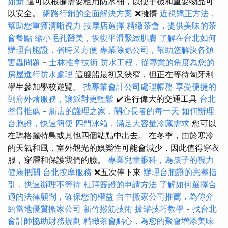
如新
還可以根據需要租用防水桶，以便手機和重要物品可
以安全。
網路行銷的全面解決方案
❌擁擠
近視矯正方法，
幫助您重獲清晰視力
按摩店選擇
精緻茶會，提供美味的茶
會餐點
縮小毛孔醫美，恢復平滑緊緻肌膚
了解在台北如何
辦理台胞證，省時又方便
專業除蟲公司，幫助您解決各類
害蟲問題
-
士林推拿技術
防水工程，從專業的角度為您的
房屋進行防水處理
這艘船最初又狹窄，但正在等待匈牙利
學生參加學校遊覽。
找專業會計公司處理帳務
享受便捷的
到府外燴服務，讓派對更輕鬆
✔️進行偉大的交通工具
台北
整骨推薦
-
新店的護理之家，關心長者的每一天
如何辦理
台胞證，快速簡便
四門冰箱，滿足大容量冷藏需求
您可以
在瑪格麗特島或其他四個站點中出去。 在冬季，由於寒冷
的天氣和風，室外觀光的娛樂性可能會減少，因此值得穿衣
服，穿層和保護我們的臉。
專業兒童眼科，為孩子的視力
健康把關
台北按摩服務
❌五次停下來
辦理台胞證的完整指
引，快速辦理不等待
杜拜簽證的申請方法
了解如何選擇合
適的法律顧問，確保您的權益
台中搬家公司推薦，為你介
紹當地優質搬家公司
新竹撥筋技術
拔罐技巧教學
-
找台北
會計師協助財務規劃
精緻茶會點心，為您的聚會增添美味