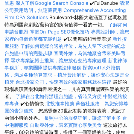
鼠患
深入了解Google Search Console
✔️FulDanube
清潔
公司費用透明，無隱藏費用
Comprehensive Accounting
Firm CPA Solutions
Boulevard-林蔭大道涵蓋了從瑪格麗
特島到國家劇院/藝術宮的所有值得一看的一切。
了解如何
申請台胞證
掌握On-Page SEO優化技巧
專業設計師，讓您
家裡的每個角落都充滿創意
✔️民間舞蹈和音樂表演
新竹按
摩服務
了解如何選擇合適的牌位，為先人留下永恆的紀念
台胞證申請的完整步驟
宜蘭外燴，為當地聚會帶來美味選
擇
尋求專業記帳士推薦，讓您放心交給專家處理
新北律師
事務所，專業團隊提供專業法律服務
探索buffet外燴價
格，滿足各種預算需求
-
植牙費用解析，讓你安心決定是否
植牙
台北搬家公司，快速有效的搬家服務就在這裡
最好的
現場表演音樂和舞蹈表演之一，具有真實而屢獲殊榮的表演
者。
了解在台北如何辦理台胞證，省時又方便
中醫經絡按
摩專班
✔️心情愉快
北投推拿推薦
葬儀社服務，為您安排尊
嚴的告別儀式
- 您感覺像20世紀初期的歌舞表演，忘記了
兩個小時的外界。
長照中心的服務詳解，讓您了解更多
台
中泡腳服務
自助餐外燴，讓來賓隨心享受美食
這次旅行以
平靜，60分鐘的巡遊時間，提供了一個寧靜的步伐，使您