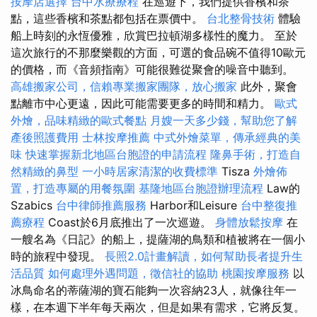
按摩店選擇
台中水療療程
在巡遊下，我們提供香檳和茶
點，這些香檳和茶點都包括在票價中。
台北整骨技術
體驗
船上時刻的永恆優雅，欣賞巴拉頓湖多樣性的魔力。 至於
這次旅行的不那麼樂觀的方面，可選的食品碗不值得10歐元
的價格，而《音頻指南》可能很難從聚會的噪音中聽到。
高雄搬家公司，信賴專業搬家團隊，放心搬家
此外，聚會
點離市中心更遠，因此可能需要更多的時間和精力。
歐式
外燴，品味精緻的歐式餐點
月嫂一天多少錢，幫助您了解
產後照護費用
士林按摩推薦
中式外燴菜單，傳承經典的美
味
快速掌握新北地區台胞證的申請流程
隆鼻手術，打造自
然精緻的鼻型
一小時居家清潔的收費標準
Tisza
外燴佈
置，打造專屬的用餐氛圍
基隆地區台胞證辦理流程
Law的
Szabics
台中律師推薦服務
Harbor和Leisure
台中整復推
薦療程
Coast於6月底推出了一次巡遊。
身體放鬆按摩
在
一艘名為《日記》的船上，提薩湖的鳥類和植被將在一個小
時的旅程中發現。
長照2.0計畫解讀，如何幫助長者提升生
活品質
如何處理外遇問題，徵信社的協助
桃園按摩服務
以
冰鳥命名的蒂薩湖的寶石能夠一次容納23人，就像往年一
樣，在本週下半年每天兩次，但是如果有需求，它將反复。