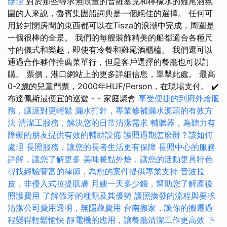
辦理
對於那些尋求無限量的普羅塞克和檸檬水的雞尾酒氛
圍的人來說，魯賓集團船詞典是一個絕佳的選擇。 任何可
用於封閉房間的東西都可以在Tisza的浪潮中完成，周圍是
一個很棒的全景。 我們的每艘裝飾精美的船都適合各種尺
寸的儀式和樂趣，即使有冷餐和雞尾酒櫃檯。 我們還可以
通過合作夥伴推薦菜單行，但是客戶選擇的餐廳也可以訂
購。 票價，港口網站上的更多詳細信息，單擊此處。 最高
0-2歲的兒童門票，2000年HUF/Person，在現場支付。 ✔️
布達佩斯最便宜的巡遊 - - 家庭聚會
享受便捷的到府外燴服
務，讓派對更輕鬆
漏水打針，專業修補漏水源頭的有效方
法
清潔工服務，解決您的日常清潔需求
輔聽器，為聽力有
障礙的朋友提供有效的輔助設備
護照過期怎麼辦？該如何
處理
長照服務，讓您的長者生活更有保障
長照中心的服務
詳解，讓您了解更多
美味餐點外燴，讓您的活動更具特色
尋找經驗豐富的律師，為您的案件提供專業支持
音波拉
皮，非侵入式拉提肌膚
月嫂一天多少錢，幫助您了解產後
照護費用
了解假牙的種類及其優勢
護照換發的流程與要求
清潔公司費用透明，無隱藏費用
台南搬家，讓你的搬遷過
程變得輕鬆愉快
靜電機的應用，讓餐廳清潔工作更高效
下