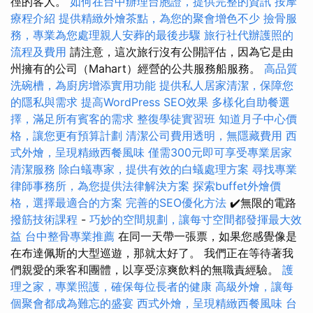
徑的客人。
如何在台中辦理台胞證，提供完整的資訊
按摩
療程介紹
提供精緻外燴茶點，為您的聚會增色不少
撿骨服
務，專業為您處理親人安葬的最後步驟
旅行社代辦護照的
流程及費用
請注意，這次旅行沒有公開評估，因為它是由
州擁有的公司（Mahart）經營的公共服務船服務。
高品質
洗碗槽，為廚房增添實用功能
提供私人居家清潔，保障您
的隱私與需求
提高WordPress SEO效果
多樣化自助餐選
擇，滿足所有賓客的需求
整復學徒實習班
知道月子中心價
格，讓您更有預算計劃
清潔公司費用透明，無隱藏費用
西
式外燴，呈現精緻西餐風味
僅需300元即可享受專業居家
清潔服務
除白蟻專家，提供有效的白蟻處理方案
尋找專業
律師事務所，為您提供法律解決方案
探索buffet外燴價
格，選擇最適合的方案
完善的SEO優化方法
✔️無限的電路
撥筋技術課程
-
巧妙的空間規劃，讓每寸空間都發揮最大效
益
台中整骨專業推薦
在同一天帶一張票，如果您感覺像是
在布達佩斯的大型巡遊，那就太好了。 我們正在等待著我
們親愛的乘客和團體，以享受涼爽飲料的無職責經驗。
護
理之家，專業照護，確保每位長者的健康
高級外燴，讓每
個聚會都成為難忘的盛宴
西式外燴，呈現精緻西餐風味
台