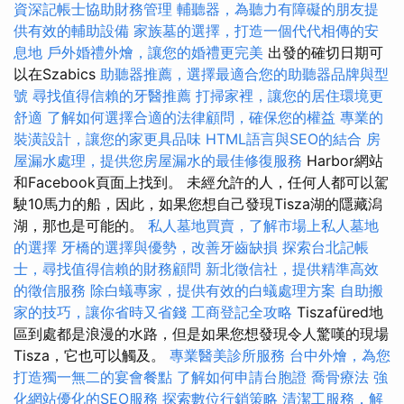
資深記帳士協助財務管理
輔聽器，為聽力有障礙的朋友提
供有效的輔助設備
家族墓的選擇，打造一個代代相傳的安
息地
戶外婚禮外燴，讓您的婚禮更完美
出發的確切日期可
以在Szabics
助聽器推薦，選擇最適合您的助聽器品牌與型
號
尋找值得信賴的牙醫推薦
打掃家裡，讓您的居住環境更
舒適
了解如何選擇合適的法律顧問，確保您的權益
專業的
裝潢設計，讓您的家更具品味
HTML語言與SEO的結合
房
屋漏水處理，提供您房屋漏水的最佳修復服務
Harbor網站
和Facebook頁面上找到。 未經允許的人，任何人都可以駕
駛10馬力的船，因此，如果您想自己發現Tisza湖的隱藏潟
湖，那也是可能的。
私人墓地買賣，了解市場上私人墓地
的選擇
牙橋的選擇與優勢，改善牙齒缺損
探索台北記帳
士，尋找值得信賴的財務顧問
新北徵信社，提供精準高效
的徵信服務
除白蟻專家，提供有效的白蟻處理方案
自助搬
家的技巧，讓你省時又省錢
工商登記全攻略
Tiszafüred地
區到處都是浪漫的水路，但是如果您想發現令人驚嘆的現場
Tisza，它也可以觸及。
專業醫美診所服務
台中外燴，為您
打造獨一無二的宴會餐點
了解如何申請台胞證
喬骨療法
強
化網站優化的SEO服務
探索數位行銷策略
清潔工服務，解