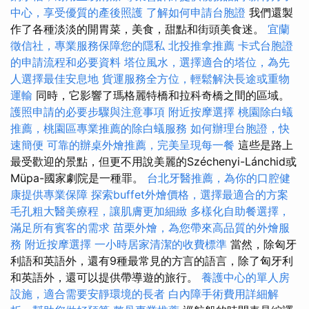
中心，享受優質的產後照護
了解如何申請台胞證
我們還製
作了各種淡淡的開胃菜，美食，甜點和街頭美食迷。
宜蘭
徵信社，專業服務保障您的隱私
北投推拿推薦
卡式台胞證
的申請流程和必要資料
塔位風水，選擇適合的塔位，為先
人選擇最佳安息地
貨運服務全方位，輕鬆解決長途或重物
運輸
同時，它影響了瑪格麗特橋和拉科奇橋之間的區域。
護照申請的必要步驟與注意事項
附近按摩選擇
桃園除白蟻
推薦，桃園區專業推薦的除白蟻服務
如何辦理台胞證，快
速簡便
可靠的辦桌外燴推薦，完美呈現每一餐
這些是路上
最受歡迎的景點，但更不用說美麗的Széchenyi-Lánchid或
Müpa-國家劇院是一種罪。
台北牙醫推薦，為你的口腔健
康提供專業保障
探索buffet外燴價格，選擇最適合的方案
毛孔粗大醫美療程，讓肌膚更加細緻
多樣化自助餐選擇，
滿足所有賓客的需求
苗栗外燴，為您帶來高品質的外燴服
務
附近按摩選擇
一小時居家清潔的收費標準
當然，除匈牙
利語和英語外，還有9種最常見的方言的語言，除了匈牙利
和英語外，還可以提供帶導遊的旅行。
養護中心的單人房
設施，適合需要安靜環境的長者
白內障手術費用詳細解