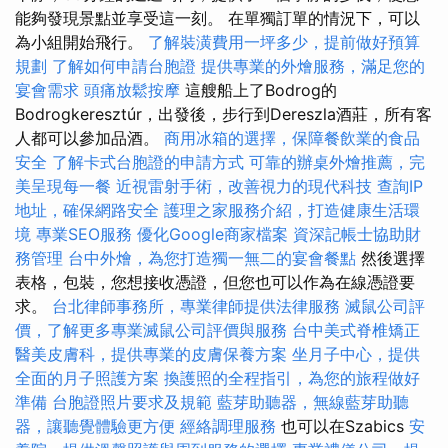
能夠發現景點並享受這一刻。 在單獨訂單的情況下，可以
為小組開始飛行。
了解裝潢費用一坪多少，提前做好預算
規劃
了解如何申請台胞證
提供專業的外燴服務，滿足您的
宴會需求
頭痛放鬆按摩
這艘船上了Bodrog的
Bodrogkeresztúr，出發後，步行到Dereszla酒莊，所有客
人都可以參加品酒。
商用冰箱的選擇，保障餐飲業的食品
安全
了解卡式台胞證的申請方式
可靠的辦桌外燴推薦，完
美呈現每一餐
近視雷射手術，改善視力的現代科技
查詢IP
地址，確保網路安全
護理之家服務介紹，打造健康生活環
境
專業SEO服務
優化Google商家檔案
資深記帳士協助財
務管理
台中外燴，為您打造獨一無二的宴會餐點
然後選擇
表格，包裝，您想接收憑證，但您也可以作為在線憑證要
求。
台北律師事務所，專業律師提供法律服務
滅鼠公司評
價，了解更多專業滅鼠公司評價與服務
台中美式脊椎矯正
醫美皮膚科，提供專業的皮膚保養方案
坐月子中心，提供
全面的月子照護方案
換護照的全程指引，為您的旅程做好
準備
台胞證照片要求及規範
藍芽助聽器，無線藍芽助聽
器，讓聽覺體驗更方便
經絡調理服務
也可以在Szabics
安