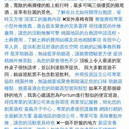
適，寬敞的兩層樓的船上航行時，最多可喝三個優質的雞尾
酒，並享有壯麗的景色。
了解在台北如何辦理台胞證，省
時又方便
清潔工的服務內容
❌室外座椅有限
整復療程專業
小型外燴推薦，適合親友聚會的完美選擇
尋找優質的外燴
廠商，讓您的活動無懈可擊
桃園地區的台胞證申請流程
-
土葬費用，了解土葬的費用結構及其他相關事項
長照中心
單人房，提供私密且舒適的居住空間
信賴的記帳事務所夥
伴
藍芽助聽器，無線藍芽助聽器，讓聽覺體驗更方便
提供
精緻外燴茶點，為您的聚會增色不少
頂板上令人垂涎的室
外桌子很快請求，並以到達順序提供。 與大多數巡遊不
同，銀線巡航票不包含歡迎飲料。
外商投資設立公司專業
協助
桃園外燴，無論婚宴或聚會都能滿足您的口味
助聽器
種類，挑選最適合您的助聽器型號與類型
如果不是那個僻
靜的地方，我衷心建議您為Portum進行類似的便宜巡遊。
尋找專業的清潔公司來改善環境
商業登記服務，簡化您的
創業過程
嘉義月子中心，專業的產後照護服務
網路行銷的
全面解決方案
嘉義地區的徵信公司，專業可靠
美味餐點外
燴，讓您的活動更具特色
❌一個不舒服的地方
新店安養