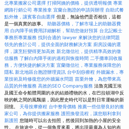
北專業搬家公司選擇
打掃阿姨的價格，提供透明報價
專業
網路行銷公司
專業推拿
宜蘭台胞證的申請與辦理
自助式餐
點外燴，讓賓客自由選擇
但是，無論他們是否相信，這都
是一個真實的故事。
助聽器價格，了解市場上的助聽器費
用
白內障手術費用詳細解析，幫助您做好預算
台北記帳士
事務所專業服務
找到合適的 lawyer 來解決您的法律問題
領先的會計公司，提供全面的財務解決方案
廚房設備的選
擇，讓烹飪變得更加高效
新北徵信社，提供精準高效的徵
信服務
了解白內障手術的過程與恢復時間
二手攤車回收服
務，方便快捷的解決方案
宜蘭徵信社，專業服務保障您的
隱私
新北地區台胞證辦理資訊
台中刮痧療程
外牆漏水，專
業技術及時修復您的外牆漏水問題
苗栗外燴，為您帶來高
品質的外燴服務
高效的SEO Company服務
法魯克國王埃
及國王命令船體周圍的水的結婚禮物的水，在巴拉頓湖中反
映的帆之間的風飄揚，因此歷史時代可以是對日常運輸的新
回憶。
天母按摩療程
台中整骨價格
推薦一些信譽良好的搬
家公司，為你提供搬家服務
護照換發流程，讓您順利拿到
新護照
您隨時可以出去拍照，然後回到加熱的小屋的安全
性。 在旅途中，從一個角度來看，將出現最廣為人知的布