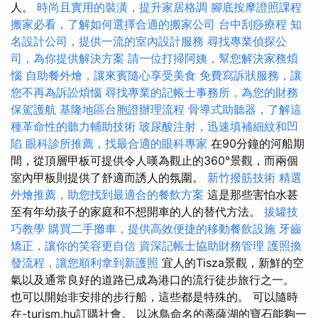
人。
時尚且實用的裝潢，提升家居格調
腳底按摩證照課程
搬家必看，了解如何選擇合適的搬家公司
台中刮痧療程
知
名設計公司，提供一流的室內設計服務
尋找專業偵探公
司，為你提供解決方案
請一位打掃阿姨，幫您解決家務煩
惱
自助餐外燴，讓來賓隨心享受美食
免費寫訴狀服務，讓
您不再為訴訟煩惱
尋找專業的記帳士事務所，為您的財務
保駕護航
基隆地區台胞證辦理流程
骨導式助聽器，了解這
種革命性的聽力輔助技術
玻尿酸注射，迅速填補細紋和凹
陷
眼科診所推薦，找最合適的眼科專家
在90分鐘的河船期
間，從頂層甲板可提供令人嘆為觀止的360°景觀，而兩個
室內甲板則提供了舒適而誘人的氛圍。
新竹撥筋技術
精選
外燴推薦，助您找到最適合的餐飲方案
這是那些害怕水甚
至有年幼孩子的家庭和不想開車的人的替代方法。
拔罐技
巧教學
購買二手攤車，提供高效便捷的移動餐飲設施
牙齒
矯正，讓你的笑容更自信
資深記帳士協助財務管理
護照換
發流程，讓您順利拿到新護照
宜人的Tisza景觀，新鮮的空
氣以及通常良好的道路已成為港口的流行徒步旅行之一。
也可以開始非安排的步行船，這些都是特殊的。 可以隨時
在-turism.hu訂購社會。 以冰鳥命名的蒂薩湖的寶石能夠一