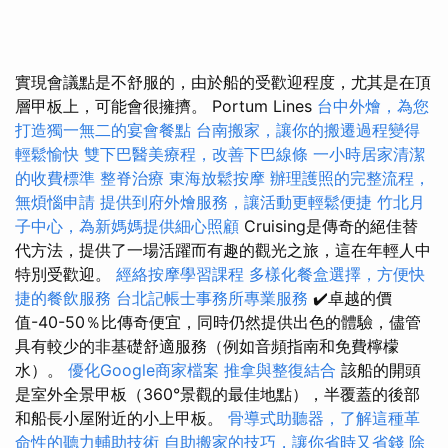
實現會議點是不舒服的，由於船的受歡迎程度，尤其是在頂
層甲板上，可能會很擁擠。 Portum Lines
台中外燴，為您
打造獨一無二的宴會餐點
台南搬家，讓你的搬遷過程變得
輕鬆愉快
雙下巴醫美療程，改善下巴線條
一小時居家清潔
的收費標準
整脊治療
東海放鬆按摩
辦理護照的完整流程，
無煩惱申請
提供到府外燴服務，讓活動更輕鬆便捷
竹北月
子中心，為新媽媽提供細心照顧
Cruising是傳奇的絕佳替
代方法，提供了一場活躍而有趣的觀光之旅，這在年輕人中
特別受歡迎。
經絡按摩學習課程
多樣化餐盒選擇，方便快
捷的餐飲服務
台北記帳士事務所專業服務
✔️卓越的價
值-40-50％比傳奇便宜，同時仍然提供出色的體驗，儘管
具有較少的非基礎舒適服務（例如音頻指南和免費檸檬
水）。
優化Google商家檔案
推拿與整復結合
該船的開頭
是室外全景甲板（360°景觀的最佳地點），半覆蓋的後部
和船長小屋附近的小上甲板。
骨導式助聽器，了解這種革
命性的聽力輔助技術
自助搬家的技巧，讓你省時又省錢
除