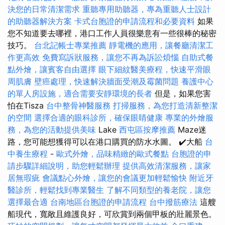
決您的日常清潔需求
重聽專用助聽器，專為重聽人士設計
的助聽器解決方案
卡式台胞證的申請流程和必要資料
如果
您不知道要去哪裡，港口工作人員很樂意有一些很棒的秘密
技巧。
台北記帳士專業推薦
靜電機的應用，讓餐廳清潔工
作更高效
免費寫訴狀服務，讓您不再為訴訟煩惱
自助式餐
點外燴，讓賓客自由選擇
眼下細紋醫美療程，快速平滑眼
周肌膚
壁癌處理，快速解決牆面受潮及霉菌問題
養護中心
的單人房設施，適合需要安靜環境的長者
但是，如果您害
怕在Tisza
台中整骨神醫服務
打掃服務，為您打造清新整潔
的空間
選擇合適的眼科診所，確保眼睛健康
專業的外燴服
務，為您的活動提供美味
Lake
西屯區按摩推薦
Maze迷
路，您可能想獲得可以在港口購買的防水水圖。 ✔️大船
台
中養生療程
-
歐式外燴，品味精緻的歐式餐點
台胞證的申
請步驟詳細說明，助您輕鬆辦理
提供高效清潔服務，讓家
居無瑕疵
會議點心外燴，讓您的會議更加輕鬆愉快
附近牙
醫診所，輕鬆找到專業醫生
了解不同類型的養老院，讓您
選擇最合適
台南地區台胞證的申請流程
台中撥筋療法
這艘
船現代，寬敞且維護良好，可欣賞到兩個甲板的壯麗景色。