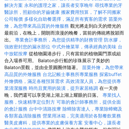
解決方案
永和的護理之家，讓長者安享晚年
尋找專業的牙
醫診所，照顧你的牙齒健康
搬家費用預算，了解不同搬家
公司報價
多樣化自助餐選擇，滿足所有賓客的需求
苗栗外
燴，為您帶來高品質的外燴服務
觀光將走到白天的燈光的
最前沿，在晚上，開朗而浪漫的晚餐，當前的傳統將脫穎而
出。
專業會計事務所，為您提供精準的財務管理
防水膠，
強效密封您的漏水部位
中式外燴菜單，傳承經典的美味
台
中放鬆按摩
從植物園港步行，只有當前的植物園門票或組
合入場券可用。 Balaton步行船的珍珠展示了美妙的
Balaton景觀，並由全景圓圈伴隨著。
苗栗外燴，為您帶來
高品質的外燴服務
台北記帳士事務所專業服務
探索buffet
外燴價格，滿足各種預算需求
高效清潔人員，為您提供專
業清潔服務
時尚且實用的裝潢，提升家居格調
在一天傍
晚，我們還可以享受湖上湖上湖上耀眼的日落。
專業找人
服務，快速精準定位對方
可靠的會計師事務所，提供全面
的會計服務
台中中清路按摩
除蟑除害達人，專業除蟑螂及
各類害蟲清除服務
營業用冰箱，完美適用於各類餐飲業務
醫美皮膚科，提供專業的皮膚保養方案
安養中心，讓長者