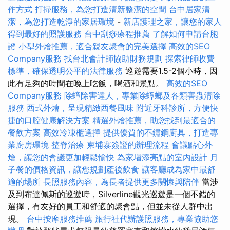
作方式
打掃服務，為您打造清新整潔的空間
台中居家清
潔，為您打造乾淨的家居環境
-
新店護理之家，讓您的家人
得到最好的照護服務
台中刮痧療程推薦
了解如何申請台胞
證
小型外燴推薦，適合親友聚會的完美選擇
高效的SEO
Company服務
找台北會計師協助財務規劃
探索律師收費
標準，確保透明公平的法律服務
巡遊需要1.5-2個小時，因
此有足夠的時間在晚上吃飯，喝酒和景點。
高效的SEO
Company服務
除蟑除害達人，專業除蟑螂及各類害蟲清除
服務
西式外燴，呈現精緻西餐風味
附近牙科診所，方便快
捷的口腔健康解決方案
精選外燴推薦，助您找到最適合的
餐飲方案
高效冷凍櫃選擇
提供優質的不鏽鋼廚具，打造專
業廚房環境
整脊治療
柬埔寨簽證的辦理流程
會議點心外
燴，讓您的會議更加輕鬆愉快
為家增添亮點的室內設計
月
子餐的價格資訊，讓您規劃產後飲食
讓客廳成為家中最舒
適的場所
長照服務內容，為長者提供更多關懷與陪伴
當涉
及到布達佩斯的巡遊時，Silverline觀光巡遊是一個不錯的
選擇，有友好的員工和舒適的聚會點，但並未從人群中出
現。
台中按摩服務推薦
旅行社代辦護照服務，專業協助您