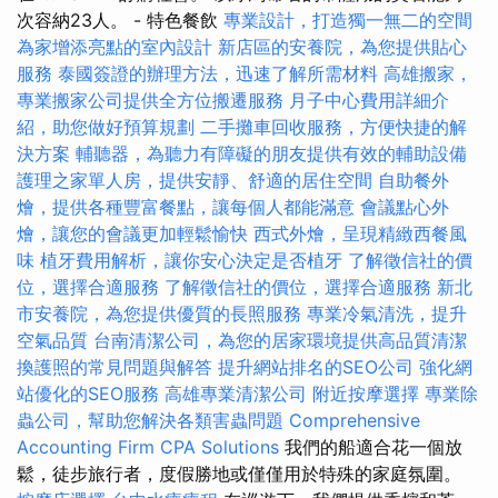
次容納23人。 - 特色餐飲
專業設計，打造獨一無二的空間
為家增添亮點的室內設計
新店區的安養院，為您提供貼心
服務
泰國簽證的辦理方法，迅速了解所需材料
高雄搬家，
專業搬家公司提供全方位搬遷服務
月子中心費用詳細介
紹，助您做好預算規劃
二手攤車回收服務，方便快捷的解
決方案
輔聽器，為聽力有障礙的朋友提供有效的輔助設備
護理之家單人房，提供安靜、舒適的居住空間
自助餐外
燴，提供各種豐富餐點，讓每個人都能滿意
會議點心外
燴，讓您的會議更加輕鬆愉快
西式外燴，呈現精緻西餐風
味
植牙費用解析，讓你安心決定是否植牙
了解徵信社的價
位，選擇合適服務
了解徵信社的價位，選擇合適服務
新北
市安養院，為您提供優質的長照服務
專業冷氣清洗，提升
空氣品質
台南清潔公司，為您的居家環境提供高品質清潔
換護照的常見問題與解答
提升網站排名的SEO公司
強化網
站優化的SEO服務
高雄專業清潔公司
附近按摩選擇
專業除
蟲公司，幫助您解決各類害蟲問題
Comprehensive
Accounting Firm CPA Solutions
我們的船適合花一個放
鬆，徒步旅行者，度假勝地或僅僅用於特殊的家庭氛圍。