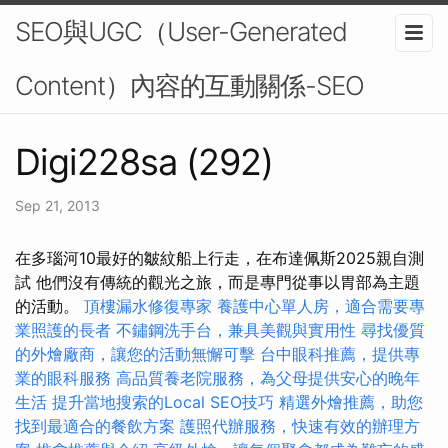
SEO與UGC（User-Generated
Content）內容的互動關係-SEO
Digi228sa (292)
Sep 21, 2013
在多瑙河10最好的皺紋船上行走，在布達佩斯2025親自測
試 他們沒有傳統的觀光之旅，而是專門從事以胃部為主題
的活動。
頂樓漏水修復專家
養護中心單人房，適合需要專
業照護的長者
不鏽鋼洗手台，兼具美觀與實用性
尋找優質
的外燴廠商，讓您的活動無懈可擊
台中眼科推薦，提供專
業的眼科服務
高品質養老院服務，為父母提供安心的晚年
生活
提升當地搜索的Local SEO技巧
精選外燴推薦，助您
找到最適合的餐飲方案
護照代辦服務，快速有效的辦理方