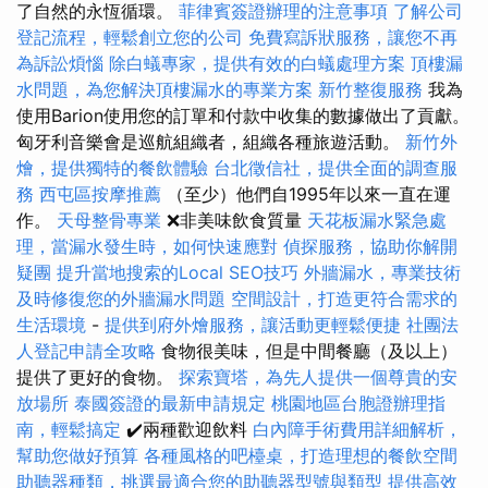
了自然的永恆循環。
菲律賓簽證辦理的注意事項
了解公司
登記流程，輕鬆創立您的公司
免費寫訴狀服務，讓您不再
為訴訟煩惱
除白蟻專家，提供有效的白蟻處理方案
頂樓漏
水問題，為您解決頂樓漏水的專業方案
新竹整復服務
我為
使用Barion使用您的訂單和付款中收集的數據做出了貢獻。
匈牙利音樂會是巡航組織者，組織各種旅遊活動。
新竹外
燴，提供獨特的餐飲體驗
台北徵信社，提供全面的調查服
務
西屯區按摩推薦
（至少）他們自1995年以來一直在運
作。
天母整骨專業
❌非美味飲食質量
天花板漏水緊急處
理，當漏水發生時，如何快速應對
偵探服務，協助你解開
疑團
提升當地搜索的Local SEO技巧
外牆漏水，專業技術
及時修復您的外牆漏水問題
空間設計，打造更符合需求的
生活環境
-
提供到府外燴服務，讓活動更輕鬆便捷
社團法
人登記申請全攻略
食物很美味，但是中間餐廳（及以上）
提供了更好的食物。
探索寶塔，為先人提供一個尊貴的安
放場所
泰國簽證的最新申請規定
桃園地區台胞證辦理指
南，輕鬆搞定
✔️兩種歡迎飲料
白內障手術費用詳細解析，
幫助您做好預算
各種風格的吧檯桌，打造理想的餐飲空間
助聽器種類，挑選最適合您的助聽器型號與類型
提供高效