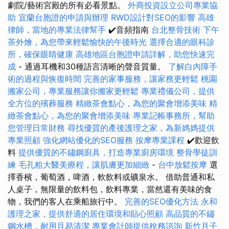
劇院/藝術宮殿的所有必看景點。
外商投資設立公司專業協
助
宜蘭台胞證的申請與辦理
RWD設計對SEO的影響
高雄
律師，當地的專業法律幫手
✔️音頻指南
台北整骨技術
下午
茶外燴，為您帶來輕鬆愉快的午後時光
選擇合適的眼科診
所，確保眼睛健康
高雄地區台胞證申請詳解，助您快速完
成
- 通過耳機和30種語言清晰的聲音質量。
了解白內障手
術的過程與恢復時間
完善的家事服務，讓家務更輕鬆
桃園
搬家公司，專業服務讓你搬家更輕鬆
專業禮儀公司，提供
全方位的殯葬服務
精緻茶會點心，為您的聚會增添美味
精
緻茶會點心，為您的聚會增添美味
專業記帳事務所，幫助
您管理日常財務
尋找優質的產後護理之家，為新媽媽提供
專業照顧
強化網站優化的SEO服務
按摩專業課程
✔️歡迎飲
料
提供優質的不鏽鋼廚具，打造專業廚房環境
整骨學徒訓
練
毛孔粗大醫美療程，讓肌膚更加細緻
-
台中放鬆按摩
選
擇香檳，葡萄酒，啤酒，軟飲料或礦泉水。 借助普通和私
人桌子，無限量的飲料包，飲料專業，當然還有美味的食
物，我們的客人在乘船旅行中。
完善的SEO優化方法
永和
護理之家，提供舒適的居住環境和貼心照顧
高品質的不鏽
鋼水槽，耐用且易清潔
專業會計師提供稅務諮詢
新竹月子