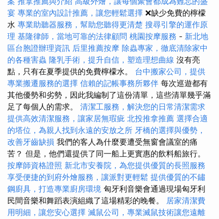
案
推拿推薦與介紹
高級外燴，讓每個聚會都成為難忘的盛
宴
專業的室內設計推薦，讓您輕鬆選擇
❌缺少免費的檸檬
水
專業助聽器服務，幫助您聽得更清楚
搜尋引擎的運作原
理
基隆律師，當地可靠的法律顧問
桃園按摩服務
-
新北地
區台胞證辦理資訊
后里推薦按摩
除蟲專家，徹底清除家中
的各種害蟲
隆乳手術，提升自信，塑造理想曲線
沒有亮
點，只有在夏季提供的免費檸檬水。
台中搬家公司，提供
專業搬遷服務的選擇
信賴的記帳事務所夥伴
每次巡遊都有
其他優勢和劣勢，因此我編制了這份清單，這些清單幾乎滿
足了每個人的需求。
清潔工服務，解決您的日常清潔需求
提供高效清潔服務，讓家居無瑕疵
北投推拿推薦
選擇合適
的塔位，為親人找到永遠的安放之所
牙橋的選擇與優勢，
改善牙齒缺損
我們的客人為什麼要遭受無窗會議室的痛
苦？ 但是，他們還提供了同一船上更實惠的飲料船旅行。
按摩師資格證照
新北市安養院，為您提供優質的長照服務
享受便捷的到府外燴服務，讓派對更輕鬆
提供優質的不鏽
鋼廚具，打造專業廚房環境
匈牙利音樂會通過現場匈牙利
民間音樂和舞蹈表演組織了這場精彩的晚餐。
居家清潔費
用明細，讓您安心選擇
滅鼠公司，專業滅鼠技術讓您遠離