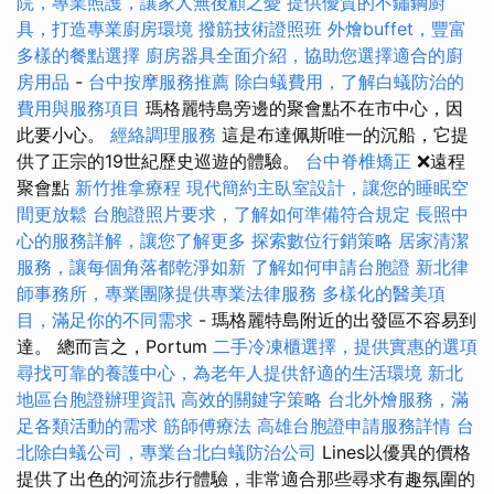
院，專業照護，讓家人無後顧之憂
提供優質的不鏽鋼廚
具，打造專業廚房環境
撥筋技術證照班
外燴buffet，豐富
多樣的餐點選擇
廚房器具全面介紹，協助您選擇適合的廚
房用品
-
台中按摩服務推薦
除白蟻費用，了解白蟻防治的
費用與服務項目
瑪格麗特島旁邊的聚會點不在市中心，因
此要小心。
經絡調理服務
這是布達佩斯唯一的沉船，它提
供了正宗的19世紀歷史巡遊的體驗。
台中脊椎矯正
❌遠程
聚會點
新竹推拿療程
現代簡約主臥室設計，讓您的睡眠空
間更放鬆
台胞證照片要求，了解如何準備符合規定
長照中
心的服務詳解，讓您了解更多
探索數位行銷策略
居家清潔
服務，讓每個角落都乾淨如新
了解如何申請台胞證
新北律
師事務所，專業團隊提供專業法律服務
多樣化的醫美項
目，滿足你的不同需求
- 瑪格麗特島附近的出發區不容易到
達。 總而言之，Portum
二手冷凍櫃選擇，提供實惠的選項
尋找可靠的養護中心，為老年人提供舒適的生活環境
新北
地區台胞證辦理資訊
高效的關鍵字策略
台北外燴服務，滿
足各類活動的需求
筋師傅療法
高雄台胞證申請服務詳情
台
北除白蟻公司，專業台北白蟻防治公司
Lines以優異的價格
提供了出色的河流步行體驗，非常適合那些尋求有趣氛圍的