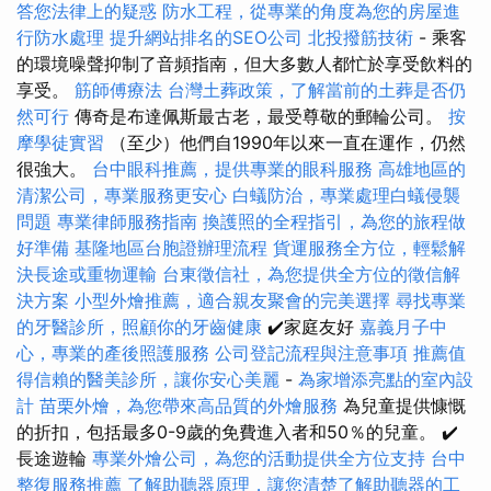
答您法律上的疑惑
防水工程，從專業的角度為您的房屋進
行防水處理
提升網站排名的SEO公司
北投撥筋技術
- 乘客
的環境噪聲抑制了音頻指南，但大多數人都忙於享受飲料的
享受。
筋師傅療法
台灣土葬政策，了解當前的土葬是否仍
然可行
傳奇是布達佩斯最古老，最受尊敬的郵輪公司。
按
摩學徒實習
（至少）他們自1990年以來一直在運作，仍然
很強大。
台中眼科推薦，提供專業的眼科服務
高雄地區的
清潔公司，專業服務更安心
白蟻防治，專業處理白蟻侵襲
問題
專業律師服務指南
換護照的全程指引，為您的旅程做
好準備
基隆地區台胞證辦理流程
貨運服務全方位，輕鬆解
決長途或重物運輸
台東徵信社，為您提供全方位的徵信解
決方案
小型外燴推薦，適合親友聚會的完美選擇
尋找專業
的牙醫診所，照顧你的牙齒健康
✔️家庭友好
嘉義月子中
心，專業的產後照護服務
公司登記流程與注意事項
推薦值
得信賴的醫美診所，讓你安心美麗
-
為家增添亮點的室內設
計
苗栗外燴，為您帶來高品質的外燴服務
為兒童提供慷慨
的折扣，包括最多0-9歲的免費進入者和50％的兒童。 ✔️
長途遊輪
專業外燴公司，為您的活動提供全方位支持
台中
整復服務推薦
了解助聽器原理，讓您清楚了解助聽器的工