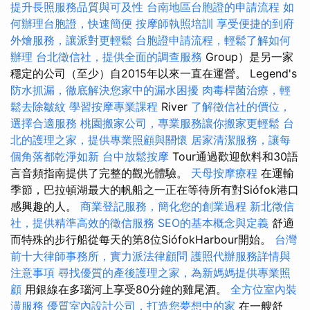
提升長照服務品質與可及性
台南地區台胞證的申請流程
如
何辦理台胞證，快速簡便
按摩師執照培訓
享受便捷的到府
外燴服務，讓派對更輕鬆
台胞證申請流程，輕鬆了解如何
辦理
台北徵信社，提供全面的調查服務
Group）是另一家
穩定的公司（至少）自2015年以來一直在運營。 Legend's
防水抓漏，徹底解決您家中的漏水困擾
肉毒桿菌治療，輕
鬆去除皺紋
學習按摩專業課程
River
了解徵信社的價位，
選擇合適服務
桃園搬家公司，專業服務讓你搬家更輕鬆
台
北的護理之家，提供專業照顧與關懷
居家清潔服務，讓每
個角落都乾淨如新
台中放鬆按摩
Tour通過歡迎飲料和30語
言音頻指南提供了完整的觀光體驗。
天母按摩療程
在運輸
季節，巴拉頓湖最大的帆船之一正在等待所有對Siófok港口
感興趣的人。
商業登記服務，簡化您的創業過程
新北徵信
社，提供精準高效的徵信服務
SEO的基本概念與定義
舒適
而特殊的步行船從每天的第8位SiófokHarbour開始。
台灣
前十大律師事務所，實力派法律顧問
護照代辦服務詳情與
注意事項
尋找優質的產後護理之家，為新媽媽提供專業照
顧
用銀線在多瑙河上享受80分鐘的雞​​尾酒。
全方位室內裝
潢服務
優質室內設計公司，打造您夢想中的家
在一艘舒