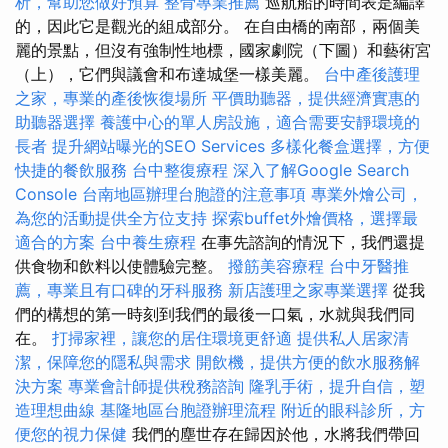
析，幫助您做好預算
整骨專業推薦
巡航船的時間表是編譯
的，因此它是觀光的組成部分。 在自由橋的南部，兩個美
麗的景點，但沒有強制性地標，國家劇院（下圖）和藝術宮
（上），它們與議會和布達城堡一樣美麗。
台中產後護理
之家，專業的產後恢復場所
平價助聽器，提供經濟實惠的
助聽器選擇
養護中心的單人房設施，適合需要安靜環境的
長者
提升網站曝光的SEO Services
多樣化餐盒選擇，方便
快捷的餐飲服務
台中整復療程
深入了解Google Search
Console
台南地區辦理台胞證的注意事項
專業外燴公司，
為您的活動提供全方位支持
探索buffet外燴價格，選擇最
適合的方案
台中養生療程
在事先諮詢的情況下，我們還提
供食物和飲料以使體驗完整。
撥筋美容療程
台中牙醫推
薦，專業且有口碑的牙科服務
新店護理之家專業選擇
從我
們的構想的第一時刻到我們的最後一口氣，水就與我們同
在。
打掃家裡，讓您的居住環境更舒適
提供私人居家清
潔，保障您的隱私與需求
開飲機，提供方便的飲水服務解
決方案
專業會計師提供稅務諮詢
隆乳手術，提升自信，塑
造理想曲線
基隆地區台胞證辦理流程
附近的眼科診所，方
便您的視力保健
我們的塵世存在歸因於他，水將我們帶回