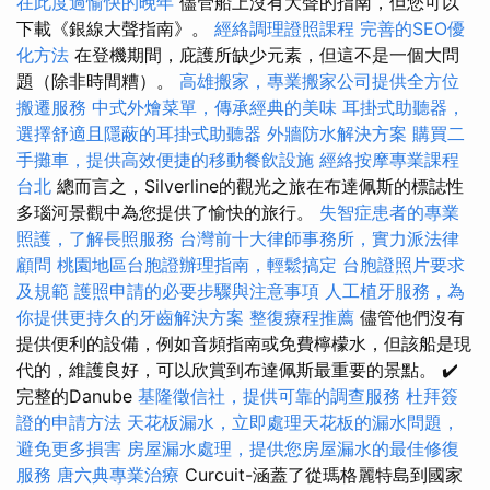
在此度過愉快的晚年
儘管船上沒有大聲的​​指南，但您可以
下載《銀線大聲指南》。
經絡調理證照課程
完善的SEO優
化方法
在登機期間，庇護所缺少元素，但這不是一個大問
題（除非時間糟）。
高雄搬家，專業搬家公司提供全方位
搬遷服務
中式外燴菜單，傳承經典的美味
耳掛式助聽器，
選擇舒適且隱蔽的耳掛式助聽器
外牆防水解決方案
購買二
手攤車，提供高效便捷的移動餐飲設施
經絡按摩專業課程
台北
總而言之，Silverline的觀光之旅在布達佩斯的標誌性
多瑙河景觀中為您提供了愉快的旅行。
失智症患者的專業
照護，了解長照服務
台灣前十大律師事務所，實力派法律
顧問
桃園地區台胞證辦理指南，輕鬆搞定
台胞證照片要求
及規範
護照申請的必要步驟與注意事項
人工植牙服務，為
你提供更持久的牙齒解決方案
整復療程推薦
儘管他們沒有
提供便利的設備，例如音頻指南或免費檸檬水，但該船是現
代的，維護良好，可以欣賞到布達佩斯最重要的景點。 ✔️
完整的Danube
基隆徵信社，提供可靠的調查服務
杜拜簽
證的申請方法
天花板漏水，立即處理天花板的漏水問題，
避免更多損害
房屋漏水處理，提供您房屋漏水的最佳修復
服務
唐六典專業治療
Curcuit-涵蓋了從瑪格麗特島到國家