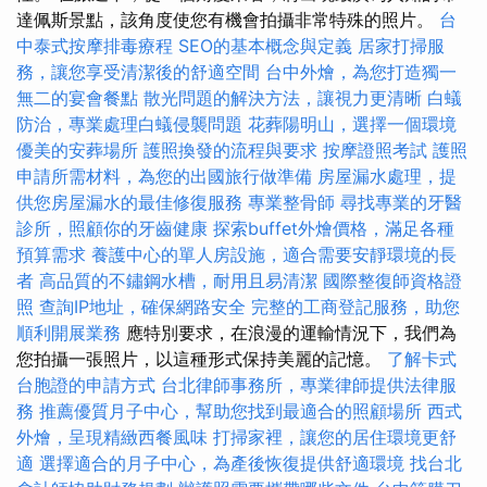
達佩斯景點，該角度使您有機會拍攝非常特殊的照片。
台
中泰式按摩排毒療程
SEO的基本概念與定義
居家打掃服
務，讓您享受清潔後的舒適空間
台中外燴，為您打造獨一
無二的宴會餐點
散光問題的解決方法，讓視力更清晰
白蟻
防治，專業處理白蟻侵襲問題
花葬陽明山，選擇一個環境
優美的安葬場所
護照換發的流程與要求
按摩證照考試
護照
申請所需材料，為您的出國旅行做準備
房屋漏水處理，提
供您房屋漏水的最佳修復服務
專業整骨師
尋找專業的牙醫
診所，照顧你的牙齒健康
探索buffet外燴價格，滿足各種
預算需求
養護中心的單人房設施，適合需要安靜環境的長
者
高品質的不鏽鋼水槽，耐用且易清潔
國際整復師資格證
照
查詢IP地址，確保網路安全
完整的工商登記服務，助您
順利開展業務
應特別要求，在浪漫的運輸情況下，我們為
您拍攝一張照片，以這種形式保持美麗的記憶。
了解卡式
台胞證的申請方式
台北律師事務所，專業律師提供法律服
務
推薦優質月子中心，幫助您找到最適合的照顧場所
西式
外燴，呈現精緻西餐風味
打掃家裡，讓您的居住環境更舒
適
選擇適合的月子中心，為產後恢復提供舒適環境
找台北