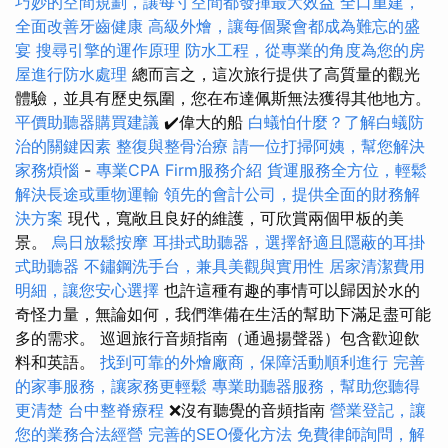
巧妙的空間規劃，讓每寸空間都發揮最大效益
全口重建，
全面改善牙齒健康
高級外燴，讓每個聚會都成為難忘的盛
宴
搜尋引擎的運作原理
防水工程，從專業的角度為您的房
屋進行防水處理
總而言之，這次旅行提供了高質量的觀光
體驗，並具有歷史氛圍，您在布達佩斯無法獲得其他地方。
平價助聽器購買建議
✔️偉大的船
白蟻怕什麼？了解白蟻防
治的關鍵因素
整復與整骨治療
請一位打掃阿姨，幫您解決
家務煩惱
-
專業CPA Firm服務介紹
貨運服務全方位，輕鬆
解決長途或重物運輸
領先的會計公司，提供全面的財務解
決方案
現代，寬敞且良好的維護，可欣賞兩個甲板的美
景。
烏日放鬆按摩
耳掛式助聽器，選擇舒適且隱蔽的耳掛
式助聽器
不鏽鋼洗手台，兼具美觀與實用性
居家清潔費用
明細，讓您安心選擇
也許這種有趣的事情可以歸因於水的
奇怪力量，無論如何，我們準備在生活的幫助下滿足盡可能
多的需求。 巡迴旅行音頻指南（通過揚聲器）包含歡迎飲
料和英語。
找到可靠的外燴廠商，保障活動順利進行
完善
的家事服務，讓家務更輕鬆
專業助聽器服務，幫助您聽得
更清楚
台中整脊療程
❌沒有聽覺的音頻指南
營業登記，讓
您的業務合法經營
完善的SEO優化方法
免費律師詢問，解