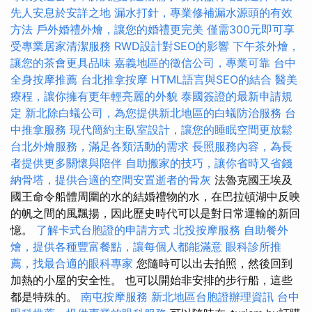
先人安息於安詳之地
漏水打針，專業修補漏水源頭的有效
方法
戶外婚禮外燴，讓您的婚禮更完美
僅需300元即可享
受專業居家清潔服務
RWD設計對SEO的影響
下午茶外燴，
讓您的茶會更具品味
嘉義地區的徵信公司，專業可靠
台中
全身按摩推薦
台北推拿按摩
HTML語言與SEO的結合
醫美
療程，讓你擁有更年輕亮麗的外貌
泰國簽證的最新申請規
定
新北除白蟻公司，為您提供新北地區的白蟻防治服務
台
中推拿服務
現代簡約主臥室設計，讓您的睡眠空間更放鬆
台北外燴服務，滿足各類活動的需求
長照服務內容，為長
者提供更多關懷與陪伴
自助搬家的技巧，讓你省時又省錢
納骨塔，提供合適的空間安置逝者的骨灰
法魯克國王埃及
國王命令船體周圍的水的結婚禮物的水，在巴拉頓湖中反映
的帆之間的風飄揚，因此歷史時代可以是對日常運輸的新回
憶。
了解卡式台胞證的申請方式
北投按摩服務
自助餐外
燴，提供各種豐富餐點，讓每個人都能滿意
眼科診所推
薦，找最合適的眼科專家
您隨時可以出去拍照，然後回到
加熱的小屋的安全性。 也可以開始非安排的步行船，這些
都是特殊的。
南屯按摩服務
新北地區台胞證辦理資訊
台中