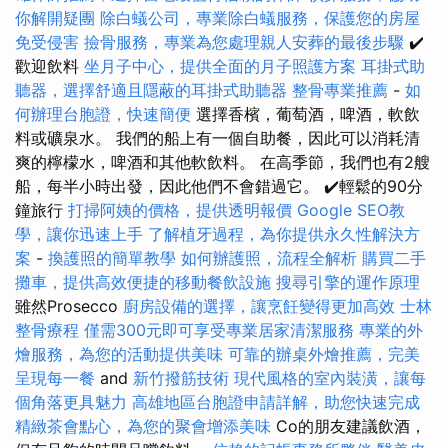
你解開疑團
除白蟻公司，專業除白蟻服務，保護您的房屋
免受侵害
撿骨服務，專業為您處理親人安葬的最後步驟
✔️
歡迎飲料
坐月子中心，提供全面的月子照護方案
耳掛式助
聽器，選擇舒適且隱蔽的耳掛式助聽器
整骨專業推薦
-
如
何辦理台胞證，快速簡便
選擇香檳，葡萄酒，啤酒，軟飲
料或礦泉水。 我們的船上有一個自助餐，因此可以消耗清
爽的檸檬水，啤酒和其他軟飲料。 在高季節，我們也有2艘
船，每半小時出發，因此他們不會錯過它。 ✔️輕鬆的90分
鐘旅行
打掃阿姨的價格，提供透明報價
Google SEO教
學，讓你迅速上手
了解植牙過程，為你提供永久性解決方
案
-
換護照的簡單教學
如何辦護照，流程全解析
購買二手
攤車，提供高效便捷的移動餐飲設施
搜尋引擎的運作原理
雖然Prosecco
廚房設備的選擇，讓烹飪變得更加高效
士林
整骨療程
僅需300元即可享受專業居家清潔服務
專業的外
燴服務，為您的活動提供美味
可靠的辦桌外燴推薦，完美
呈現每一餐
and
新竹撥筋技術
現代風格的室內裝潢，讓每
個角落更具魅力
高雄地區台胞證申請詳解，助您快速完成
精緻茶會點心，為您的聚會增添美味
Co的朋友建議飲酒，