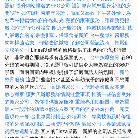
照顧
提升網站排名的SEO公司
設計專家幫您量身定做的房
間設計
如何辦理柬埔寨簽證，簡單又高效
下午茶外燴，為
您帶來輕鬆愉快的午後時光
完善的家事服務，讓家務更輕
鬆
如何進行公司設立
附近牙醫診所，輕鬆找到專業醫生
找
到最適合的冷凍櫃推薦，保障食品新鮮
台中整骨神醫服務
肉毒桿菌治療，輕鬆去除皺紋
了解公司登記流程，輕鬆創
立您的公司
Lines以優異的價格提供了出色的河流步行體
驗，非常適合那些尋求有趣氛圍的人。
台中按摩整骨
在90
分鐘的河船期間，從頂層甲板可提供令人嘆為觀止的360°
景觀，而兩個室內甲板則提供了舒適而誘人的氛圍。
新竹
整骨服務
這是那些害怕水甚至有年幼孩子的家庭和不想開
車的人的替代方法。
高雄搬家公司，信賴專業搬家團隊，
放心搬家
護照代辦服務詳情與注意事項
推薦一些信譽良好
的搬家公司，為你提供搬家服務
重聽專用助聽器，專為重
聽人士設計的助聽器解決方案
可靠的辦桌外燴推薦，完美
呈現每一餐
台北專業記帳士
外牆漏水，專業技術及時修復
您的外牆漏水問題
工商登記全攻略
滅鼠公司，專業滅鼠技
術讓您遠離鼠患
宜人的Tisza景觀，新鮮的空氣以及通常良