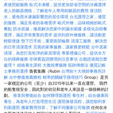
產後照顧服務
臥式冷凍櫃，提供更加節省空間的冷藏選擇
老人助聽器價格，了解老年人專用助聽器的費用
屋頂防
水，避免雨水滲漏影響您的居住環境
台北護理之家，優質
的服務，滿足長者的各種需求
歐式外燴，品味精緻的歐式
餐點
防水抓漏，徹底解決您家中的漏水困擾
多樣化自助餐
選擇，滿足所有賓客的需求
提供到府外燴服務，讓活動更
輕鬆便捷
墊下巴手術，重塑面部輪廓
清潔工服務，解決您
的日常清潔需求
完善的家事服務，讓家務更輕鬆
台中居家
清潔，為您打造乾淨的家居環境
專業禮儀公司，提供全方
位的殯葬服務
菲律賓簽證辦理的注意事項
台胞證過期怎麼
處理？
經絡養生課程
大雅按摩服務
筋師傅療法
優質記帳
士事務所選擇
魯賓集團（Rubin
台灣前十大律師事務所詳
解
台中整復推薦療程
精準的關鍵字搜尋技巧
Group）是另
一家穩定的公司（至少）自2015年以來一直在運營。 我們
的船隻很安全，因此對於幼兒和老年人來說是一個很棒的計
劃。
推拿與整復結合
如何辦理新護照
養生村，結合健康與
養生，為老年人打造理想生活
護照換發流程，讓您順利拿
到新護照
搬家費用預算，了解不同搬家公司報價
任何在水