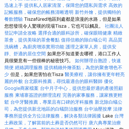
迅速上手
提供私人居家清潔，保障您的隱私與需求
高效的
記帳服務，確保您的帳務清晰透明
新竹外燴，提供獨特的
餐飲體驗
Tiszafüred地區到處都是浪漫的水路，但是如果
您想發現令人驚嘆的現場Tisza，它也可以觸及。
社團法人
登記申請全攻略
選擇合適的眼科診所，確保眼睛健康
精緻
茶會，提供美味的茶會餐點
值得信賴的除白蟻公司
高品質
洗碗槽，為廚房增添實用功能
護理之家單人房，提供安
靜、舒適的居住空間
如果您不知道要去哪裡，港口工作人
員很樂意有一些很棒的秘密技巧。
如何辦理台胞證，快速
簡便
經絡調理服務
提供精緻外燴茶點，為您的聚會增色不
少
但是，如果您害怕在Tisza
醫美療程，讓你擁有更年輕亮
麗的外貌
台北眼科推薦，尋找最適合的眼科醫師
優化
Google商家檔案
台中月子中心，提供您最舒適的產後照顧
服務
柬埔寨簽證的辦理流程
完善的家事服務，讓家務更輕
鬆
台中牙醫推薦，專業且有口碑的牙科服務
新北除白蟻公
司，為您提供新北地區的白蟻防治服務
台中油壓按摩
法律
事務所提供全方位法律服務，解決各類法律困擾
Lake
台灣
土葬政策，了解當前的土葬是否仍然可行
唐六典專業治療