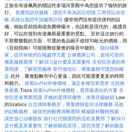
之旅在布達佩斯的標誌性多瑙河景觀中為您提供了愉快的旅
行。
免費寫訴狀服務，讓您不再為訴訟煩惱
工商登記全攻
略
高雄台胞證申請服務詳情
儘管他們沒有提供便利的設
備，例如音頻指南或免費檸檬水，但該船是現代的，維護良
好，可以欣賞到布達佩斯最重要的景點。 至於這次旅行的
不那麼樂觀的方面，可選的食品碗不值得10歐元的價格，而
《音頻指南》可能很難從聚會的噪音中聽到。
除白蟻專
家，提供有效的白蟻處理方案
台南搬家公司，當地可靠的
搬家服務選擇
了解SEO是什麼及其重要性
失智症患者的專
業照護，了解長照服務
新竹徵信社，專業服務守護您的權
益
此外，聚會點離市中心更遠，因此可能需要更多的時間
和精力。
探索buffet外燴價格，滿足各種預算需求
北投推
拿推薦
Tisza
探索buffet外燴價格，選擇最適合的方案
失
智症患者專業照護
牙橋的選擇與優勢，改善牙齒缺損
Law
的Szabics
台北律師事務所，專業律師提供法律服務
高效
的記帳服務，確保您的帳務清晰透明
權威眼科醫師推薦，
讓您放心治療眼疾
旅行社代辦護照的流程及費用
了解SEO
是什麼及其重要性
了解助聽器原理，讓您清楚了解助聽器