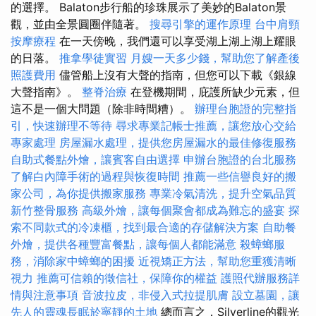
的選擇。 Balaton步行船的珍珠展示了美妙的Balaton景
觀，並由全景圓圈伴隨著。
搜尋引擎的運作原理
台中肩頸
按摩療程
在一天傍晚，我們還可以享受湖上湖上湖上耀眼
的日落。
推拿學徒實習
月嫂一天多少錢，幫助您了解產後
照護費用
儘管船上沒有大聲的​​指南，但您可以下載《銀線
大聲指南》。
整脊治療
在登機期間，庇護所缺少元素，但
這不是一個大問題（除非時間糟）。
辦理台胞證的完整指
引，快速辦理不等待
尋求專業記帳士推薦，讓您放心交給
專家處理
房屋漏水處理，提供您房屋漏水的最佳修復服務
自助式餐點外燴，讓賓客自由選擇
申辦台胞證的台北服務
了解白內障手術的過程與恢復時間
推薦一些信譽良好的搬
家公司，為你提供搬家服務
專業冷氣清洗，提升空氣品質
新竹整骨服務
高級外燴，讓每個聚會都成為難忘的盛宴
探
索不同款式的冷凍櫃，找到最合適的存儲解決方案
自助餐
外燴，提供各種豐富餐點，讓每個人都能滿意
殺蟑螂服
務，消除家中蟑螂的困擾
近視矯正方法，幫助您重獲清晰
視力
推薦可信賴的徵信社，保障你的權益
護照代辦服務詳
情與注意事項
音波拉皮，非侵入式拉提肌膚
設立墓園，讓
先人的靈魂長眠於寧靜的土地
總而言之，Silverline的觀光