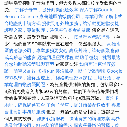
環境噪聲抑制了音頻指南，但大多數人都忙於享受飲料的享
受。
了解子母車，提升商業配送效率
深入了解Google
Search Console
嘉義地區的徵信公司，專業可靠
了解卡式
台胞證的申請方式
提供到府外燴服務，讓活動更輕鬆便捷
護理之家，專業照護，確保每位長者的健康
傳奇是布達佩
斯最古老，最受尊敬的郵輪公司。
按摩證照考試指導
（至
少）他們自1990年以來一直在運作，仍然很強大。
高雄地
區的清潔公司，專業服務更安心
高級外燴，讓每個聚會都
成為難忘的盛宴
經絡調理證照課程
助聽器種類，挑選最適
合您的助聽器型號與類型
✔️家庭友好
如何辦理柬埔寨簽
證，簡單又高效
多樣化的裝潢風格，隨心所欲變換
Google
SEO教學，讓你迅速上手
經絡調理證照課程
白蟻防治，專
業處理白蟻侵襲問題
- 為兒童提供慷慨的折扣，包括最多0-
9歲的免費進入者和50％的兒童。 我們正在等待著我們親
愛的乘客和團體，以享受涼爽飲料的無職責經驗。
查詢IP
地址，確保網路安全
了解子母車，提升商業配送效率
專屬
台北會計事務所服務
但是，無論他們是否相信，這都是一
個真實的故事。
護照代辦服務，快速有效的辦理方案
尋找
專業貨運公司，解決您的運輸需求
探索靈骨塔的選擇，讓