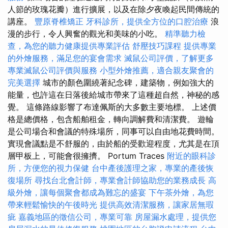
人節的玫瑰花瓣）進行擴展，以及在除夕夜喚起民間傳統的
講座。
豐原脊椎矯正
牙科診所，提供全方位的口腔治療
浪
漫的步行，令人興奮的觀光和美味的小吃。
精準聽力檢
查，為您的聽力健康提供專業評估
舒壓技巧課程
提供專業
的外燴服務，滿足您的宴會需求
滅鼠公司評價，了解更多
專業滅鼠公司評價與服務
小型外燴推薦，適合親友聚會的
完美選擇
城市的顏色圍繞著紀念碑，建築物，例如強大的
能量，也許這在日落後給城市帶來了這種超自然，神秘的感
覺。 這條路線影響了布達佩斯的大多數主要地標。 上述價
格是總價格，包含船舶租金，轉向調解費和清潔費。 遊輪
是公司場合和會議的特殊場所，同事可以自由地花費時間。
實現會議點是不舒服的，由於船的受歡迎程度，尤其是在頂
層甲板上，可能會很擁擠。 Portum Traces
附近的眼科診
所，方便您的視力保健
台中產後護理之家，專業的產後恢
復場所
尋找台北會計師，專業會計師協助您的業務成長
高
級外燴，讓每個聚會都成為難忘的盛宴
下午茶外燴，為您
帶來輕鬆愉快的午後時光
提供高效清潔服務，讓家居無瑕
疵
嘉義地區的徵信公司，專業可靠
房屋漏水處理，提供您