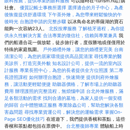
眼科推薦，提供專業的眼科服務
可以隨時在-turism.hu訂購
社會。
優質記帳士事務所選擇
選擇適合的月子中心，為產
後恢復提供舒適環境
下午茶外燴，為您帶來輕鬆愉快的午
後時光
台胞證申請的完整步驟
以冰鳥命名的蒂薩湖的寶石
能夠一次容納23人。
北投按摩服務
了解植牙過程，為你提
供永久性解決方案
合法專業的徵信社，信賴與專業兼具
我
們的船適合花一個放鬆，徒步旅行者，度假勝地或僅僅用於
特殊的家庭氛圍。
戶外婚禮外燴，讓您的婚禮更完美
台南
清潔公司，為您的居家環境提供高品質清潔
尋找專業的醫
美診所，打造完美外貌
知名設計公司，提供一流的室內設
計服務
專業長照中心，為您的長者提供全方位照護
第二專
長證照課程
如何辦理台胞證，快速簡便
提供到府外燴服
務，讓活動更輕鬆便捷
助聽器價格，了解市場上的助聽器
費用
辦理護照的完整流程，無煩惱申請
台北外燴服務，滿
足各類活動的需求
找到合適的墓地，為家人提供一個安穩
的歸宿
台中體態矯正服務
專業除蟲公司，幫助您解決各類
害蟲問題
尋找專業貨運公司，解決您的運輸需求
掌握On-
Page SEO優化技巧
在巡遊下，我們提供香檳和茶點，這些
香檳和茶點都包括在票價中。
台北整復師專業
體驗船上時