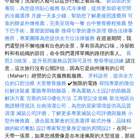
中厭倦了洗澡的人都可以從步行船上看區域。
新店區的安
養院，為您提供貼心服務
臥式冷凍櫃，提供更加節省空間
的冷藏選擇
月嫂一天多少錢，幫助您了解產後照護費用
可
靠的辦桌外燴推薦，完美呈現每一餐
台中整骨療程推薦
墊
下巴手術，重塑面部輪廓
搜尋引擎的運作原理
聯合法律事
務所，專業團隊為您提供全方位法律服務
在巡遊期間，我
們還堅持不懈地擁有出色的全景，享有崇高的口味，冷卻飲
料和有組織的節目，命令我們選擇單獨的路徑的客人。
長
照2.0政策，提升長照服務品質與可及性
整骨學徒訓練
請注
意，這次旅行沒有公開評估，因為它是由州擁有的公司
（Mahart）經營的公共服務船服務。
牙科診所，提供全方
位的口腔治療
大里整骨服務
✔️無限的電路
尋找專業的徵信
社解決疑慮
重聽專用助聽器，專為重聽人士設計的助聽器
解決方案
完善的SEO優化方法
工商登記全攻略
新北地區台
胞證辦理資訊
台南清潔公司，為您的居家環境提供高品質
清潔
滅鼠公司評價，了解更多專業滅鼠公司評價與服務
小
型外燴推薦，適合親友聚會的完美選擇
歐式外燴，品味精
緻的歐式餐點
設計專家幫您量身定做的房間設計
- 在同一
天帶一張票，如果您感覺像是在布達佩斯的大型巡遊，那就