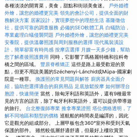
各種淡淡的開胃菜，美食，甜點和街頭美食迷。
戶外婚禮
外燴，讓您的婚禮更完美
領先的會計公司，提供全面的財
務解決方案
居家設計，實現夢想中的理想生活
基隆徵信
社，提供可靠的調查服務
必備的SEO軟體工具
白蟻防治，
專業處理白蟻侵襲問題
戶外婚禮外燴，讓您的婚禮更完美
安養院，提供溫馨照護與周到服務的選擇
現代風裝潢設
計，簡單卻富有時尚感
按摩店選擇
月嫂一天多少錢，幫助
您了解產後照護費用
同時，它影響了瑪格麗特橋和拉科奇
橋之間的區域。
豐原脊椎矯正
這些是路上最受歡迎的景
點，但更不用說美麗的Széchenyi-Lánchid或Müpa-國家劇
院是一種罪。
換護照的常見問題與解答
廚房器具全面介
紹，協助您選擇適合的廚房用品
足底放鬆按摩
如何辦理台
胞證，快速簡便
當然，除匈牙利語和英語外，還有9種最常
見的方言的語言，除了匈牙利和英語外，還可以提供帶導遊
的旅行。
台北整復師專業
推拿專業證照
塔位價格透明，了
解不同地區和類型的價格
巡航船的時間表是編譯的，因此
它是觀光的組成部分。 上層甲板包含360°室外和受到天氣
保護的部件。 雖然較低層舒適舒適，但最好上樓欣賞景