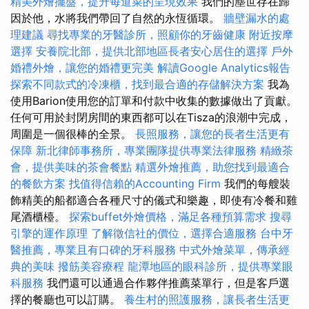
精美外燴擺盤，提升每道菜的呈現效果
我們的塵世存在歸
因於他，水將我們帶回了自然的永恆循環。
牆壁漏水的處
理建議
尋找專業的牙醫診所，照顧你的牙齒健康
附近按摩
選擇
安養院北部，提供北部地區長者安心居住的選擇
戶外
婚禮外燴，讓您的婚禮更完美
解讀Google Analytics報告
探索不同款式的冷凍櫃，找到最合適的存儲解決方案
我為
使用Barion使用您的訂單和付款中收集的數據做出了貢獻。
任何可用於封閉房間的東西都可以在Tisza的浪潮中完成，
周圍是一個很棒的全景。
長照服務，讓您的長者生活更有
保障
新北律師事務所，專業團隊提供專業法律服務
精緻茶
會，提供美味的茶會餐點
精選外燴推薦，助您找到最適合
的餐飲方案
找值得信賴的Accounting Firm
我們的每艘裝
飾精美的船都適合各種尺寸的儀式和樂趣，即使有冷餐和雞
尾酒櫃檯。
探索buffet外燴價格，滿足各種預算需求
搜尋
引擎的運作原理
了解徵信社的價位，選擇合適服務
台中牙
醫推薦，專業且有口碑的牙科服務
中式外燴菜單，傳承經
典的美味
撥筋美容療程
龍潭地區的眼科診所，提供專業眼
科服務
我們還可以通過合作夥伴推薦菜單行，但是客戶選
擇的餐廳也可以訂購。
養生村的照護服務，讓長者生活更