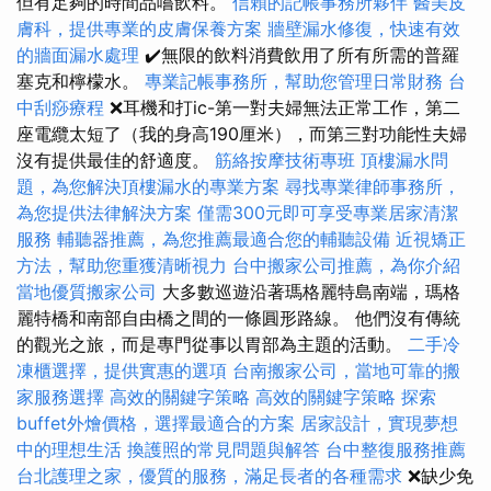
但有足夠的時間品嚐飲料。
信賴的記帳事務所夥伴
醫美皮
膚科，提供專業的皮膚保養方案
牆壁漏水修復，快速有效
的牆面漏水處理
✔️無限的飲料消費飲用了所有所需的普羅
塞克和檸檬水。
專業記帳事務所，幫助您管理日常財務
台
中刮痧療程
❌耳機和打ic-第一對夫婦無法正常工作，第二
座電纜太短了（我的身高190厘米），而第三對功能性夫婦
沒有提供最佳的舒適度。
筋絡按摩技術專班
頂樓漏水問
題，為您解決頂樓漏水的專業方案
尋找專業律師事務所，
為您提供法律解決方案
僅需300元即可享受專業居家清潔
服務
輔聽器推薦，為您推薦最適合您的輔聽設備
近視矯正
方法，幫助您重獲清晰視力
台中搬家公司推薦，為你介紹
當地優質搬家公司
大多數巡遊沿著瑪格麗特島南端，瑪格
麗特橋和南部自由橋之間的一條圓形路線。 他們沒有傳統
的觀光之旅，而是專門從事以胃部為主題的活動。
二手冷
凍櫃選擇，提供實惠的選項
台南搬家公司，當地可靠的搬
家服務選擇
高效的關鍵字策略
高效的關鍵字策略
探索
buffet外燴價格，選擇最適合的方案
居家設計，實現夢想
中的理想生活
換護照的常見問題與解答
台中整復服務推薦
台北護理之家，優質的服務，滿足長者的各種需求
❌缺少免