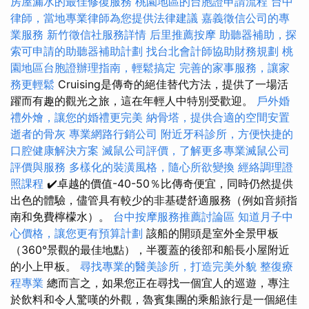
房屋漏水的最佳修復服務
桃園地區的台胞證申請流程
台中
律師，當地專業律師為您提供法律建議
嘉義徵信公司的專
業服務
新竹徵信社服務詳情
后里推薦按摩
助聽器補助，探
索可申請的助聽器補助計劃
找台北會計師協助財務規劃
桃
園地區台胞證辦理指南，輕鬆搞定
完善的家事服務，讓家
務更輕鬆
Cruising是傳奇的絕佳替代方法，提供了一場活
躍而有趣的觀光之旅，這在年輕人中特別受歡迎。
戶外婚
禮外燴，讓您的婚禮更完美
納骨塔，提供合適的空間安置
逝者的骨灰
專業網路行銷公司
附近牙科診所，方便快捷的
口腔健康解決方案
滅鼠公司評價，了解更多專業滅鼠公司
評價與服務
多樣化的裝潢風格，隨心所欲變換
經絡調理證
照課程
✔️卓越的價值-40-50％比傳奇便宜，同時仍然提供
出色的體驗，儘管具有較少的非基礎舒適服務（例如音頻指
南和免費檸檬水）。
台中按摩服務推薦討論區
知道月子中
心價格，讓您更有預算計劃
該船的開頭是室外全景甲板
（360°景觀的最佳地點），半覆蓋的後部和船長小屋附近
的小上甲板。
尋找專業的醫美診所，打造完美外貌
整復療
程專業
總而言之，如果您正在尋找一個宜人的巡遊，專注
於飲料和令人驚嘆的外觀，魯賓集團的乘船旅行是一個絕佳