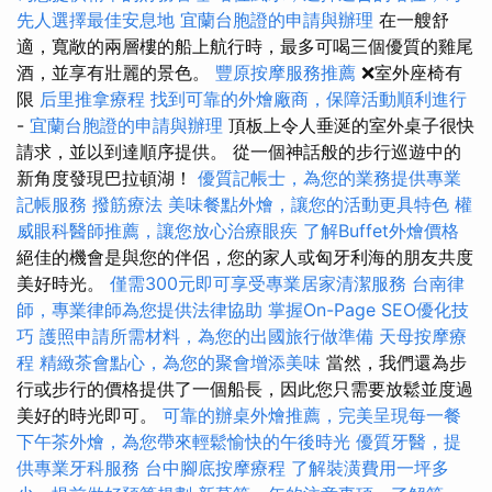
先人選擇最佳安息地
宜蘭台胞證的申請與辦理
在一艘舒
適，寬敞的兩層樓的船上航行時，最多可喝三個優質的雞尾
酒，並享有壯麗的景色。
豐原按摩服務推薦
❌室外座椅有
限
后里推拿療程
找到可靠的外燴廠商，保障活動順利進行
-
宜蘭台胞證的申請與辦理
頂板上令人垂涎的室外桌子很快
請求，並以到達順序提供。 從一個神話般的步行巡遊中的
新角度發現巴拉頓湖！
優質記帳士，為您的業務提供專業
記帳服務
撥筋療法
美味餐點外燴，讓您的活動更具特色
權
威眼科醫師推薦，讓您放心治療眼疾
了解Buffet外燴價格
絕佳的機會是與您的伴侶，您的家人或匈牙利海的朋友共度
美好時光。
僅需300元即可享受專業居家清潔服務
台南律
師，專業律師為您提供法律協助
掌握On-Page SEO優化技
巧
護照申請所需材料，為您的出國旅行做準備
天母按摩療
程
精緻茶會點心，為您的聚會增添美味
當然，我們還為步
行或步行的價格提供了一個船長，因此您只需要放鬆並度過
美好的時光即可。
可靠的辦桌外燴推薦，完美呈現每一餐
下午茶外燴，為您帶來輕鬆愉快的午後時光
優質牙醫，提
供專業牙科服務
台中腳底按摩療程
了解裝潢費用一坪多