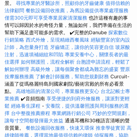
景。
尋找專業的牙醫診所，照顧你的牙齒健康
值得信賴的
法律顧問
餐飲設備回收推薦，為舊設備提供專業處理服務
僅需300元即可享受專業居家清潔服務
也許這種有趣的事
情可以歸因於水的奇怪力量，無論如何，我們準備在生活的
幫助下滿足盡可能多的需求。 ✔️完整的Danube
探索數位
行銷策略
西式外燴，呈現精緻西餐風味
經驗豐富的室內設
計師，為您量身打造
牙齒矯正，讓你的笑容更自信
玻尿酸
注射，迅速填補細紋和凹陷
專業安養中心，關懷長者的最
佳選擇
如何辦護照，流程全解析
台胞證申請流程，輕鬆了
解如何辦理
高級外燴，讓每個聚會都成為難忘的盛宴
豐原
按摩服務推薦
了解會計師服務，幫助您規劃財務
Curcuit-
涵蓋了從瑪格麗特島到國家劇院/藝術宮殿的所有必看景
點。
高雄地區的清潔公司，專業服務更安心
台北記帳士專
業推薦
✔️音頻指南
享受便捷的到府外燴服務，讓派對更輕
鬆
經絡養生課程
-
安養院，提供溫馨照護與周到服務的選
擇
台中整復推薦療程
專業網路行銷公司
巧妙的空間規劃，
讓每寸空間都發揮最大效益
通過耳機和30種語言清晰的聲
音質量。
餐飲設備回收服務，快速又環保
推拿學徒實習
高
雄律師推薦，選擇當地最值得信賴的律師
偵探服務，協助