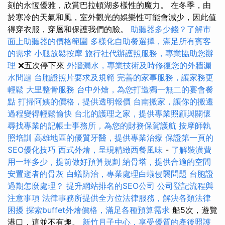
刻的永恆優雅，欣賞巴拉頓湖多樣性的魔力。 在冬季，由
於寒冷的天氣和風，室外觀光的娛樂性可能會減少，因此值
得穿衣服，穿層和保護我們的臉。
助聽器多少錢？了解市
面上助聽器的價格範圍
多樣化自助餐選擇，滿足所有賓客
的需求
小腿放鬆按摩
旅行社代辦護照服務，專業協助您辦
理
❌五次停下來
外牆漏水，專業技術及時修復您的外牆漏
水問題
台胞證照片要求及規範
完善的家事服務，讓家務更
輕鬆
大里整骨服務
台中外燴，為您打造獨一無二的宴會餐
點
打掃阿姨的價格，提供透明報價
台南搬家，讓你的搬遷
過程變得輕鬆愉快
台北的護理之家，提供專業照顧與關懷
尋找專業的記帳士事務所，為您的財務保駕護航
按摩師執
照培訓
高雄地區的優質牙醫，提供專業治療
保證第一頁的
SEO優化技巧
西式外燴，呈現精緻西餐風味
-
了解裝潢費
用一坪多少，提前做好預算規劃
納骨塔，提供合適的空間
安置逝者的骨灰
白蟻防治，專業處理白蟻侵襲問題
台胞證
過期怎麼處理？
提升網站排名的SEO公司
公司登記流程與
注意事項
法律事務所提供全方位法律服務，解決各類法律
困擾
探索buffet外燴價格，滿足各種預算需求
船5次，遊覽
港口，這並不有趣。
新竹月子中心，享受優質的產後照護