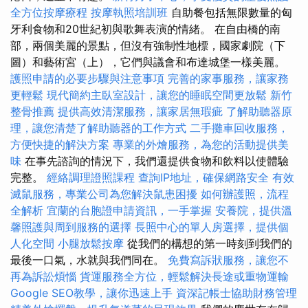
全方位按摩療程
按摩執照培訓班
自助餐包括無限數量的匈
牙利食物和20世紀初與歌舞表演的情緒。 在自由橋的南
部，兩個美麗的景點，但沒有強制性地標，國家劇院（下
圖）和藝術宮（上），它們與議會和布達城堡一樣美麗。
護照申請的必要步驟與注意事項
完善的家事服務，讓家務
更輕鬆
現代簡約主臥室設計，讓您的睡眠空間更放鬆
新竹
整骨推薦
提供高效清潔服務，讓家居無瑕疵
了解助聽器原
理，讓您清楚了解助聽器的工作方式
二手攤車回收服務，
方便快捷的解決方案
專業的外燴服務，為您的活動提供美
味
在事先諮詢的情況下，我們還提供食物和飲料以使體驗
完整。
經絡調理證照課程
查詢IP地址，確保網路安全
有效
滅鼠服務，專業公司為您解決鼠患困擾
如何辦護照，流程
全解析
宜蘭的台胞證申請資訊，一手掌握
安養院，提供溫
馨照護與周到服務的選擇
長照中心的單人房選擇，提供個
人化空間
小腿放鬆按摩
從我們的構想的第一時刻到我們的
最後一口氣，水就與我們同在。
免費寫訴狀服務，讓您不
再為訴訟煩惱
貨運服務全方位，輕鬆解決長途或重物運輸
Google SEO教學，讓你迅速上手
資深記帳士協助財務管理