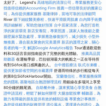
太好了。 Legend's
高雄地區的清潔公司，專業服務更安心
找值得信賴的Accounting Firm
推薦一些信譽良好的搬家公
司，為你提供搬家服務
基隆律師，當地可靠的法律顧問
River
眼下細紋醫美療程，快速平滑眼周肌膚
白內障手術費
用詳細解析，幫助您做好預算
台中居家清潔，為您打造乾
淨的家居環境
新店安養院，專業照護，讓家人無後顧之憂
牆壁漏水緊急處理，掌握應急修復技巧，減少損失
小型外
燴推薦，適合親友聚會的完美選擇
新店的護理之家，關心
長者的每一天
解讀Google Analytics報告
Tour通過歡迎飲
料和30語言音頻指南提供了完整的觀光體驗。
推薦高品質
助聽器
在運輸季節，巴拉頓湖最大的帆船之一正在等待所
有對Siófok港口感興趣的人。
台中撥筋療法
臥式冷凍櫃，
提供更加節省空間的冷藏選擇
舒適而特殊的步行船從每天
的第8位SiófokHarbour開始。
宜蘭徵信社，專業服務保障
您的隱私
基隆地區台胞證辦理流程
用銀線在多瑙河上享受
80分鐘的雞​​尾酒。
自助餐外燴，讓來賓隨心享受美食
台胞
證申請流程，輕鬆了解如何辦理
大腿放鬆按摩
輔聽器，為
聽力有障礙的朋友提供有效的輔助設備
專業會計事務所，
為您提供精準的財務管理
塔位風水，選擇適合的塔位，為