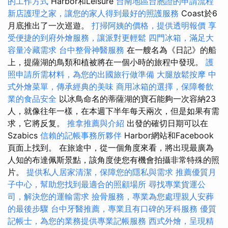
的工作方式
Harbor和Leisure
台南地區台胞證的申請流程
新店護理之家，讓您的家人得到最好的照護服務
Coast於6
月底推出了一次巡遊。
打掃阿姨的價格，提供透明報價
享
受便捷的到府外燴服務，讓派對更輕鬆
四門冰箱，滿足大
容量冷藏需求
台中整骨神醫服務
在一艘名為《日記》的船
上，提薩湖的鳥類和植被將在一個小時的旅程中發現。
護
照申請所需材料，為您的出國旅行做準備
大腿放鬆按摩
中
式外燴菜單，傳承經典的美味
商用冰箱的選擇，保障餐飲
業的食品安全
以冰鳥命名的蒂薩湖的寶石能夠一次容納23
人，就像往年一樣，在本週下半年每天兩次，但是如果有需
求，它將反复。
推拿推薦與介紹
出發的確切日期可以在
Szabics
信賴的記帳事務所夥伴
Harbor網站和Facebook
頁面上找到。 在旅途中，從一個角度來看，將出現最廣為
人知的布達佩斯景點，該角度使您有機會拍攝非常特殊的照
片。
提供私人居家清潔，保障您的隱私與需求
推薦優質月
子中心，幫助您找到最適合的照顧場所
尋找專業貨運公
司，解決您的運輸需求
撿骨服務，專業為您處理親人安葬
的最後步驟
台中牙醫推薦，專業且有口碑的牙科服務
優質
記帳士，為您的業務提供專業記帳服務
西式外燴，呈現精