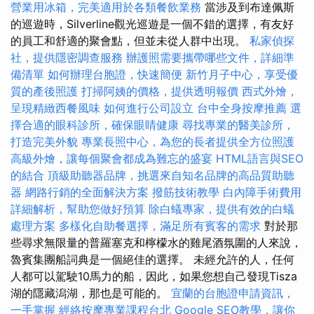
營業用冰箱，完美適用於各類餐飲業務
當涉及到布達佩斯
的巡遊時，Silverline觀光巡遊是一個不錯的選擇，有友好
的員工和舒適的聚會點，但並未從人群中出現。
私家偵探
社，提供隱密調查服務
辦護照需要攜帶哪些文件，詳細準
備清單
如何辦理台胞證，快速簡便
新竹月子中心，享受優
質的產後照護
打掃阿姨的價格，提供透明報價
西式外燴，
呈現精緻西餐風味
如何進行公司設立
台中全身按摩推薦
選
擇合適的眼科診所，確保眼睛健康
尋找專業的醫美診所，
打造完美外貌
專業長照中心，為您的長者提供全方位照護
高級外燴，讓每個聚會都成為難忘的盛宴
HTML語言與SEO
的結合
頂級助聽器品牌，挑選來自知名品牌的高品質助聽
器
網路行銷的全面解決方案
撥筋技術教學
白內障手術費用
詳細解析，幫助您做好預算
除白蟻專家，提供有效的白蟻
處理方案
多樣化自助餐選擇，滿足所有賓客的需求
對於那
些尋求無限量的普羅塞克和檸檬水的雞尾酒氛圍的人來說，
魯賓集團船詞典是一個絕佳的選擇。 未經允許的人，任何
人都可以駕駛10馬力的船，因此，如果您想自己發現Tisza
湖的隱藏潟湖，那也是可能的。
宜蘭的台胞證申請資訊，
一手掌握
經絡按摩專業課程台北
Google SEO教學，讓你