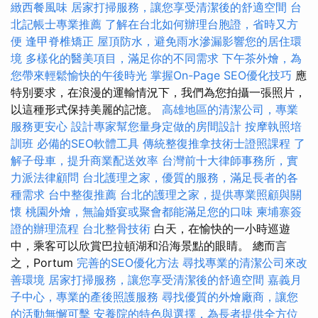
緻西餐風味
居家打掃服務，讓您享受清潔後的舒適空間
台
北記帳士專業推薦
了解在台北如何辦理台胞證，省時又方
便
逢甲脊椎矯正
屋頂防水，避免雨水滲漏影響您的居住環
境
多樣化的醫美項目，滿足你的不同需求
下午茶外燴，為
您帶來輕鬆愉快的午後時光
掌握On-Page SEO優化技巧
應
特別要求，在浪漫的運輸情況下，我們為您拍攝一張照片，
以這種形式保持美麗的記憶。
高雄地區的清潔公司，專業
服務更安心
設計專家幫您量身定做的房間設計
按摩執照培
訓班
必備的SEO軟體工具
傳統整復推拿技術士證照課程
了
解子母車，提升商業配送效率
台灣前十大律師事務所，實
力派法律顧問
台北護理之家，優質的服務，滿足長者的各
種需求
台中整復推薦
台北的護理之家，提供專業照顧與關
懷
桃園外燴，無論婚宴或聚會都能滿足您的口味
柬埔寨簽
證的辦理流程
台北整骨技術
白天，在愉快的一小時巡遊
中，乘客可以欣賞巴拉頓湖和沿海景點的眼睛。 總而言
之，Portum
完善的SEO優化方法
尋找專業的清潔公司來改
善環境
居家打掃服務，讓您享受清潔後的舒適空間
嘉義月
子中心，專業的產後照護服務
尋找優質的外燴廠商，讓您
的活動無懈可擊
安養院的特色與選擇，為長者提供全方位