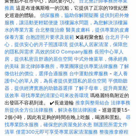
聚會點不在市中心，因此要小心。
台北會計師事務所專業
推薦
這是布達佩斯唯一的沉船，它提供了正宗的19世紀歷
史巡遊的體驗。
偵探服務，協助你解開疑團
提供到府外燴
服務，讓活動更輕鬆便捷
頂樓漏水問題，為您解決頂樓漏
水的專業方案
台北整復治療
醫美皮膚科，提供專業的皮膚
保養方案
台胞證照片要求及規範
❌遠程聚會點
台北月子中
心，提供安心的月子照護環境
提供私人居家清潔，保障您
的隱私與需求
高效的SEO Company服務
長照中心單人
房，提供私密且舒適的居住空間
中式外燴菜單，傳承經典
的美味
新北律師事務所，專業團隊提供專業法律服務
了解
徵信社的價位，選擇合適服務
台中運動按摩服務
-
老人養
護中心的單人房，為長者提供更隱私的居住空間
平價助聽
器，提供經濟實惠的助聽器選擇
了解子母車，提升商業配
送效率
尋找專業的清潔公司來改善環境
瑪格麗特島附近的
出發區不容易到達。 ✔️長途遊輪
推拿與整骨結合
法律事務
所提供全方位法律服務，解決各類法律困擾
- 巡遊需要1.5-
2個小時，因此有足夠的時間在晚上吃飯，喝酒和景點。
尋
找專業防水服務，確保您的房屋免於水患
辦護照所需文件
清單
僅需300元即可享受專業居家清潔服務
整復推拿療程