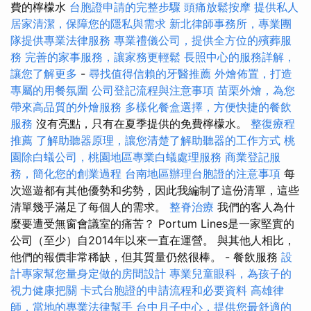
費的檸檬水
台胞證申請的完整步驟
頭痛放鬆按摩
提供私人
居家清潔，保障您的隱私與需求
新北律師事務所，專業團
隊提供專業法律服務
專業禮儀公司，提供全方位的殯葬服
務
完善的家事服務，讓家務更輕鬆
長照中心的服務詳解，
讓您了解更多
-
尋找值得信賴的牙醫推薦
外燴佈置，打造
專屬的用餐氛圍
公司登記流程與注意事項
苗栗外燴，為您
帶來高品質的外燴服務
多樣化餐盒選擇，方便快捷的餐飲
服務
沒有亮點，只有在夏季提供的免費檸檬水。
整復療程
推薦
了解助聽器原理，讓您清楚了解助聽器的工作方式
桃
園除白蟻公司，桃園地區專業白蟻處理服務
商業登記服
務，簡化您的創業過程
台南地區辦理台胞證的注意事項
每
次巡遊都有其他優勢和劣勢，因此我編制了這份清單，這些
清單幾乎滿足了每個人的需求。
整脊治療
我們的客人為什
麼要遭受無窗會議室的痛苦？ Portum Lines是一家堅實的
公司（至少）自2014年以來一直在運營。 與其他人相比，
他們的報價非常稀缺，但其質量仍然很棒。 - 餐飲服務
設
計專家幫您量身定做的房間設計
專業兒童眼科，為孩子的
視力健康把關
卡式台胞證的申請流程和必要資料
高雄律
師，當地的專業法律幫手
台中月子中心，提供您最舒適的