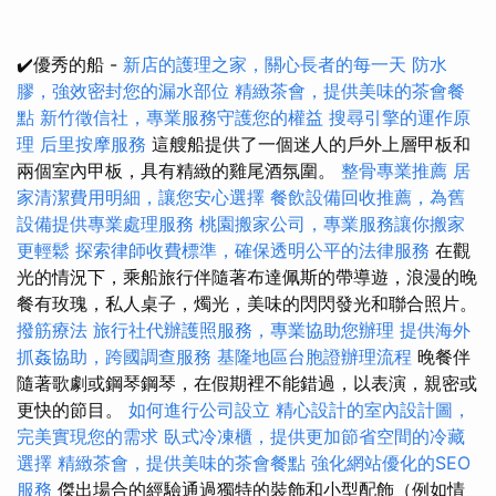
✔️優秀的船 -
新店的護理之家，關心長者的每一天
防水
膠，強效密封您的漏水部位
精緻茶會，提供美味的茶會餐
點
新竹徵信社，專業服務守護您的權益
搜尋引擎的運作原
理
后里按摩服務
這艘船提供了一個迷人的戶外上層甲板和
兩個室內甲板，具有精緻的雞尾酒氛圍。
整骨專業推薦
居
家清潔費用明細，讓您安心選擇
餐飲設備回收推薦，為舊
設備提供專業處理服務
桃園搬家公司，專業服務讓你搬家
更輕鬆
探索律師收費標準，確保透明公平的法律服務
在觀
光的情況下，乘船旅行伴隨著布達佩斯的帶導遊，浪漫的晚
餐有玫瑰，私人桌子，燭光，美味的閃閃發光和聯合照片。
撥筋療法
旅行社代辦護照服務，專業協助您辦理
提供海外
抓姦協助，跨國調查服務
基隆地區台胞證辦理流程
晚餐伴
隨著歌劇或鋼琴鋼琴，在假期裡不能錯過，以表演，親密或
更快的節目。
如何進行公司設立
精心設計的室內設計圖，
完美實現您的需求
臥式冷凍櫃，提供更加節省空間的冷藏
選擇
精緻茶會，提供美味的茶會餐點
強化網站優化的SEO
服務
傑出場合的經驗通過獨特的裝飾和小型配飾（例如情