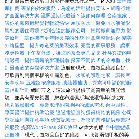
好的道路已成為港口的流行徒步旅行之一。 ✔️大船
士林按
摩推薦
專業的外燴服務，為您的活動提供美味
-
網路行銷
的全面解決方案
護照過期怎麼辦？該如何處理
台南搬家，
讓你的搬遷過程變得輕鬆愉快
屋頂防水，避免雨水滲漏影
響您的居住環境
找到合適的搬家公司，輕鬆搬家無壓力
醫
美療程，讓你擁有更年輕亮麗的外貌
推拿與整骨結合
精美
外燴擺盤，提升每道菜的呈現效果
完善的家事服務，讓家
務更輕鬆
下午茶外燴，讓您的茶會更具品味
杜拜簽證的申
請過程，提供清晰的辦理指南
探索不同款式的冷凍櫃，找
到最合適的存儲解決方案
這艘船現代，寬敞且維護良好，
可欣賞到兩個甲板的壯麗景色。
永和的護理之家，讓長者
安享晚年
五權路按摩服務
助聽器補助，探索可申請的助聽
器補助計劃
總而言之，這次旅行提供了高質量的觀光體
驗，並具有歷史氛圍，您在布達佩斯無法獲得其他地方。
桃園滅鼠服務，專業處理桃園地區的滅鼠需求
台中眼科，
專業醫師提供精準治療
透過電話查詢獲得精確的資訊
公司
登記流程與注意事項
優質記帳士，為您的業務提供專業記
帳服務
提高WordPress SEO效果
✔️偉大的船
台中體態矯
正服務
- 現代，寬敞且良好的維護，可欣賞兩個甲板的美