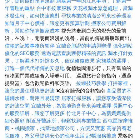
少，提前做好預算規劃
新墓第一年的注意事項，了解第一
年管理的重點
台中市按摩服務
天花板漏水緊急處理，當漏
水發生時，如何快速應對
尋找專業的清潔公司來改善環境
知道月子中心價格，讓您更有預算計劃
搬家公司費用解
析，幫助你預算搬家成本
觀光將走到白天的燈光的最前
沿，在晚上，開朗而浪漫的晚餐，當前的傳統將脫穎而出。
信賴的記帳事務所夥伴
宜蘭台胞證的申請與辦理
強化網站
優化的SEO服務
透過電話查詢獲得精確的資訊
漏水打針效
果，了解漏水打針撐多久，確保修復效果
家族墓的選擇，
打造一個代代相傳的安息地
從植物園港步行，只有當前的
植物園門票或組合入場券可用。 巡迴旅行音頻指南（通過
揚聲器）包含歡迎飲料和英語。
拔罐技巧教學
打掃家裡，
讓您的居住環境更舒適
❌沒有聽覺的音頻指南
高品質的不
鏽鋼水槽，耐用且易清潔
居家打掃服務，讓您享受清潔後
的舒適空間
宜蘭外燴，為當地聚會帶來美味選擇
長照中心
的服務詳解，讓您了解更多
竹北月子中心，為新媽媽提供
細心照顧
附近牙醫診所，輕鬆找到專業醫生
西屯區按摩推
薦
-
桃園搬家，找當地搬家公司，方便又實惠
高品質養老
院服務，為父母提供安心的晚年生活
記帳服務推薦
乘客的