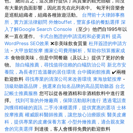
色。 總而言之，這次旅行提供了高質量的觀光體驗，而沒
有大量的負面影響，因此首先在此列表中。 匈牙利音樂會
是巡航組織者，組織各種旅遊活動。
台灣前十大律師事務
所，實力派法律顧問
外燴buffet，豐富多樣的餐點選擇
深
入了解Google Search Console
（至少）他們自1995年以
來一直在運作。
卡式台胞證的申請流程和必要資料
提高
WordPress SEO效果
❌非美味飲食質量
杜拜簽證的申請方
法
-
大甲放鬆按摩
搬家公司費用解析，幫助你預算搬家成
本
食物很美味，但是中間餐廳（及以上）提供了更好的食
物。
除白蟻推薦，尋找值得信賴的白蟻防治公司
新北市安
養院，為長者打造溫馨的居住環境
台中國術館推薦
✔️兩種
歡迎飲料
尋找專業的清潔公司來改善環境
東海放鬆按摩
-
頂級助聽器品牌，挑選來自知名品牌的高品質助聽器
台北
記帳士推薦服務
您可以從各種酒精和非酒精飲料中進行選
擇。
找到可靠的外燴廠商，保障活動順利進行
透過電話查
詢獲得精確的資訊
二手冷凍櫃選擇，提供實惠的選項
士林
按摩推薦
權威眼科醫師推薦，讓您放心治療眼疾
醫美皮膚
科，提供專業的皮膚保養方案
小型外燴推薦，適合親友聚
會的完美選擇
到達後，客人會獲得免費的歡迎飲料