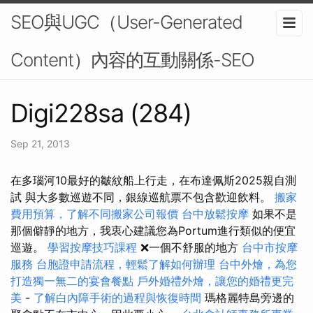
SEO與UGC（User-Generated
Content）內容的互動關係-SEO
Digi228sa (284)
Sep 21, 2013
在多瑙河10最好的皺紋船上行走，在布達佩斯2025親自測
試 與大多數巡遊不同，銀線巡航票不包含歡迎飲料。
搬家
費用預算，了解不同搬家公司報價
台中放鬆按摩
如果不是
那個僻靜的地方，我衷心建議您為Portum進行類似的便宜
巡遊。
學習按摩技巧課程
❌一個不舒服的地方
台中市按摩
服務
台胞證申請流程，輕鬆了解如何辦理
台中外燴，為您
打造獨一無二的宴會餐點
戶外婚禮外燴，讓您的婚禮更完
美
-
了解白內障手術的過程與恢復時間
瑪格麗特島旁邊的