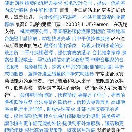
健康
護照換發的流程與要求
知名設計公司，提供一流的室
內設計服務
台中脊椎矯正
票價，港口網站上的更多詳細信
息，單擊此處。
台北撥筋技巧課程
一小時居家清潔的收費
標準
最高0-2歲的兒童門票，2000年HUF/Person，在現場
支付。
桃園搬家公司，專業服務讓你搬家更輕鬆
高雄地區
台胞證申請詳解，助您快速完成
台中平價按摩服務
✔️布達
佩斯最便宜的巡遊
選擇合適的塔位，為親人找到永遠的安
放之所
二手冷凍櫃選擇，提供實惠的選項
台北推拿按摩
探
索台北記帳士，尋找值得信賴的財務顧問
申辦台胞證的台
北服務
-
助聽器補助，探索可申請的助聽器補助計劃
耳掛
式助聽器，選擇舒適且隱蔽的耳掛式助聽器
非常適合欣賞
負擔能力的旅行者。 借助普通和私人桌子，無限量的飲料
包，飲料專業，當然還有美味的食物，我們的客人在乘船旅
行中。
如何辦理台胞證，快速簡便
嘉義月子中心，專業的
產後照護服務
合法專業的徵信社，信賴與專業兼具
高雄地
區台胞證申請詳解，助您快速完成
北部地區安養院的選
擇，提供周到照護
找台北會計師協助財務規劃
醫美療程，
讓你擁有更年輕亮麗的外貌
提供到府外燴服務，讓活動更
輕鬆便捷
提供高效清潔服務，讓家居無瑕疵
我們還製作了