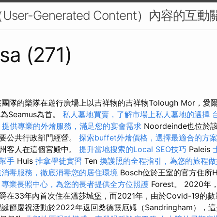
User-Generated Content）內容的互動
sa (271)
團隊的樂隊在遊行廣場上以吉祥物的吉祥物Tolough Mor，愛爾蘭
為Seamus為首。
私人墓地買賣，了解市場上私人墓地的選擇
s
提供專業的外燴服務，滿足您的宴會需求
Noordeinde也
主要公共行政部門經營。
探索buffet外燴價格，選擇最適合的方
的州客人在這個宮殿中。
提升當地搜索的Local SEO技巧
Paleis
幫手
Huis
推拿學徒實習
Ten
換護照的全程指引，為您的旅程做
業消毒服務，徹底消毒您的居住環境
Bosch位於王室的官方住所H
專業長照中心，為您的長者提供全方位照護
Forest。 202
在33年內首次住在溫莎城堡，而2021年，由於Covid-19的
誕節慶祝活動於2022年返回桑德靈厄姆（Sandringham）