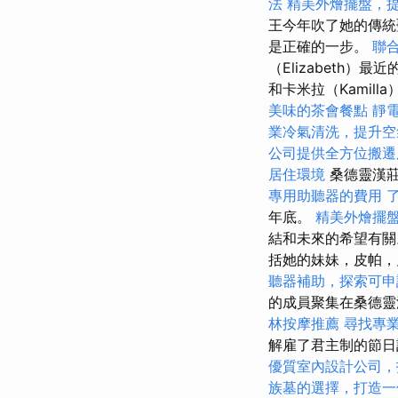
法
精美外燴擺盤，
王今年吹了她的傳
是正確的一步。
聯
（Elizabeth）
和卡米拉（Kamil
美味的茶會餐點
靜
業冷氣清洗，提升空
公司提供全方位搬遷
居住環境
桑德靈漢莊園
專用助聽器的費用
年底。
精美外燴擺
結和未來的希望有關
括她的妹妹，皮帕，
聽器補助，探索可申
的成員聚集在桑德靈
林按摩推薦
尋找專
解雇了君主制的節
優質室內設計公司，
族墓的選擇，打造一