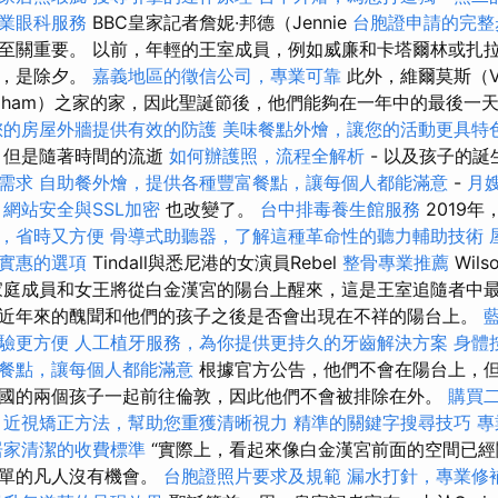
業眼科服務
BBC皇家記者詹妮·邦德（Jennie
台胞證申請的完整
至關重要。 以前，年輕的王室成員，例如威廉和卡塔爾林或扎拉
主，是除夕。
嘉義地區的徵信公司，專業可靠
此外，維爾莫斯（Vi
ingham）之家的家，因此聖誕節後，他們能夠在一年中的最後一
您的房屋外牆提供有效的防護
美味餐點外燴，讓您的活動更具特
但是隨著時間的流逝
如何辦護照，流程全解析
- 以及孩子的誕
需求
自助餐外燴，提供各種豐富餐點，讓每個人都能滿意
-
月
網站安全與SSL加密
也改變了。
台中排毒養生館服務
2019年，
，省時又方便
骨導式助聽器，了解這種革命性的聽力輔助技術
實惠的選項
Tindall與悉尼港的女演員Rebel
整骨專業推薦
Wil
家庭成員和女王將從白金漢宮的陽台上醒來，這是王室追隨者中
近年來的醜聞和他們的孩子之後是否會出現在不祥的陽台上。
驗更方便
人工植牙服務，為你提供更持久的牙齒解決方案
身體
餐點，讓每個人都能滿意
根據官方公告，他們不會在陽台上，
國的兩個孩子一起前往倫敦，因此他們不會被排除在外。
購買
近視矯正方法，幫助您重獲清晰視力
精準的關鍵字搜尋技巧
專
居家清潔的收費標準
“實際上，看起來像白金漢宮前面的空間已經
簡單的凡人沒有機會。
台胞證照片要求及規範
漏水打針，專業修