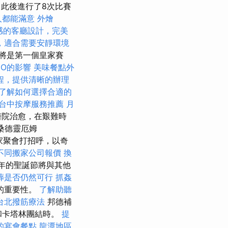
，此後進行了8次比賽
人都能滿意
外燴
感的客廳設計，完美
，適合需要安靜環境
將是第一個皇家賽
EO的影響
美味餐點外
程，提供清晰的辦理
了解如何選擇合適的
台中按摩服務推薦
月
醫院治愈，在艱難時
桑德靈厄姆
皇家聚會打招呼，以奇
不同搬家公司報價
換
今年的聖誕節將與其他
葬是否仍然可行
抓姦
的重要性。
了解助聽
台北撥筋療法
邦德補
和卡塔林團結時。
提
的宴會餐點
龍潭地區