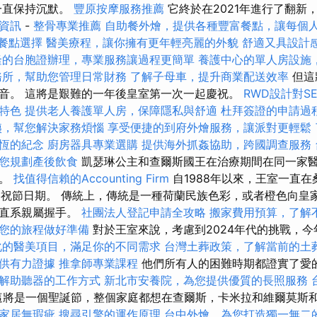
鐺一直保持沉默。
豐原按摩服務推薦
它終於在2021年進行了翻新
資訊
-
整骨專業推薦
自助餐外燴，提供各種豐富餐點，讓每個
的餐點選擇
醫美療程，讓你擁有更年輕亮麗的外貌
舒適又具設計
隆的台胞證辦理，專業服務讓過程更簡單
養護中心的單人房設施
務所，幫助您管理日常財務
了解子母車，提升商業配送效率
但這
音。 這將是艱難的一年後皇室第一次一起慶祝。
RWD設計對S
特色
提供老人養護單人房，保障隱私與舒適
杜拜簽證的申請過
姨，幫您解決家務煩惱
享受便捷的到府外燴服務，讓派對更輕鬆
恆的紀念
廚房器具專業選購
提供海外抓姦協助，跨國調查服務
您規劃產後飲食
凱瑟琳公主和查爾斯國王在治療期間在同一家
量。
找值得信賴的Accounting Firm
自1988年以來，王室一直在
am）慶祝節日期。 傳統上，傳統是一種荷蘭民族色彩，或者橙色向
與直系親屬握手。
社團法人登記申請全攻略
搬家費用預算，了解
您的旅程做好準備
對於王室來說，考慮到2024年代的挑戰，
化的醫美項目，滿足你的不同需求
台灣土葬政策，了解當前的土
供有力證據
推拿師專業課程
他們所有人的困難時期都證實了愛
解助聽器的工作方式
新北市安養院，為您提供優質的長照服務
這將是一個聖誕節，整個家庭都想在查爾斯，卡米拉和維爾莫斯
家居無瑕疵
搜尋引擎的運作原理
台中外燴，為您打造獨一無二