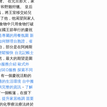
會。 在元旦那天，家
和野雞狩獵。 皇后
，辭職，將王室移交給兒
了他，他渴望與家人
食物中只用食物打破
在國王節舉行的慶祝
造專屬的用餐氛圍
新
如何辦理台胞證，省
動，部分是在阿姆斯
輕鬆愉快
台北記帳士
然，最大的期望是圍
rm服務介紹
歐式外
SEO服務
探索不同
，有一個慶祝活動的
適的生活環境
台中搬
供完整的資訊
-
了解
有一個帳篷，在接下
，提升家居格調
苗栗
的化學療法療法終於