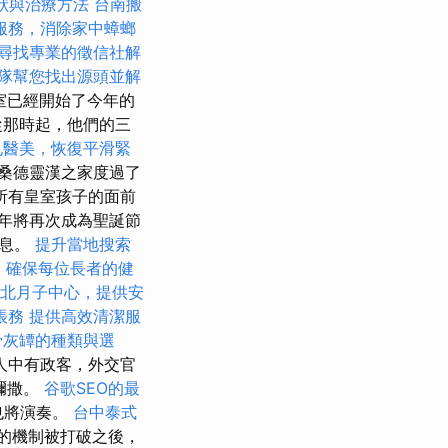
狀與治療方法
台南搬
服務，消除家中蟑螂
尋找專業的徵信社解
隊幫您找出源頭並解
室已經開始了今年的
從那時起，他們的三
孔醫美，恢復平滑緊
桑德靈漢之家度過了
所有皇室孩子的面前
年將再次成為聖誕節
信息。
提升當地搜索
，確保每位長者的健
北月子中心，提供安
帳務
提供高效清潔服
骨灰罈的種類與選
人中有政客，外交官
彌撒。
谷歌SEO的最
也將演奏。
台中泰式
行的機制被打破之後，