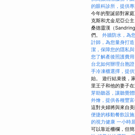
的眼科診所，提供專
今年的聖誕節對家庭
克斯和尤金尼亞公
桑德靈漢（Sandr
們。
外牆防水，為
計師，為您量身打造
潔，保障您的隱私與
您了解產後照護費用
台北如何辦理台胞證
手冷凍櫃選擇，提供
始。 遊行結束後，
里王子和他的妻子在
芽助聽器，讓聽覺體
外燴，提供各種豐富
這對夫婦將與來自美
便捷的移動餐飲設施
的視力健康
一小時
可以靠近柵欄，但