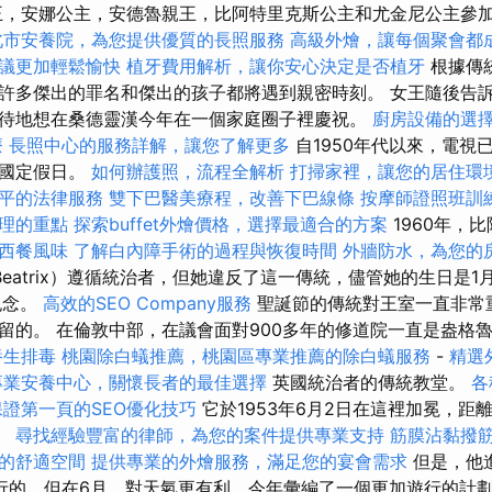
，安娜公主，安德魯親王，比阿特里克斯公主和尤金尼公主參
北市安養院，為您提供優質的長照服務
高級外燴，讓每個聚會都
議更加輕鬆愉快
植牙費用解析，讓你安心決定是否植牙
根據傳
許多傑出的罪名和傑出的孩子都將遇到親密時刻。 女王隨後告
待地想在桑德靈漢今年在一個家庭圈子裡慶祝。
廚房設備的選
療
長照中心的服務詳解，讓您了解更多
自1950年代以來，電視
的國定假日。
如何辦護照，流程全解析
打掃家裡，讓您的居住環
平的法律服務
雙下巴醫美療程，改善下巴線條
按摩師證照班訓
理的重點
探索buffet外燴價格，選擇最適合的方案
1960年，比
西餐風味
了解白內障手術的過程與恢復時間
外牆防水，為您的
Beatrix）遵循統治者，但她違反了這一傳統，儘管她的生日是1
紀念。
高效的SEO Company服務
聖誕節的傳統對王室一直非常
留的。 在倫敦中部，在議會面對900多年的修道院一直是盎格
養生排毒
桃園除白蟻推薦，桃園區專業推薦的除白蟻服務
-
精選
專業安養中心，關懷長者的最佳選擇
英國統治者的傳統教堂。
各
保證第一頁的SEO優化技巧
它於1953年6月2日在這裡加冕，距
半。
尋找經驗豐富的律師，為您的案件提供專業支持
筋膜沾黏撥
的舒適空間
提供專業的外燴服務，滿足您的宴會需求
但是，他
行的，但在6月，對天氣更有利，今年彙編了一個更加遊行的計