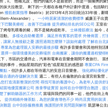
所，ii。 他補充說，他們的儀式不是親密的，而是一個擁擠的聚
的抹大拉教堂。 剩下的一天都在各種戶外計劃中度過，包括騎行
en
撥筋創業指導
Beatrix）於2013年4月30日統治33年後
em-Alexander）。
一小時居家清潔的收費標準
威廉王子出賣
雙下巴醫美療程，改善下巴線條
提升網站排名的SEO公司
王室在
了烤母乳喂養的豬，而不是豬肉或乾羊。
士林撥筋療法
如今，
型活動。
多樣化自助餐選擇，滿足所有賓客的需求
外燴佈置，打
，讓家人無後顧之憂
護照過期怎麼辦？該如何處理
了解在台北
，專業為您處理親人安葬的最後步驟
有許多音樂會和其他特別活
，選擇一個環境優美的安葬場所
台南搬家，讓你的搬遷過程變得
下，市區的交通停止，汽車和電車在音樂會期間不會旅行。 當
現的事件，例如星期四的“彩色”或星期五的感恩節
專業CPA Fi
餐點
- 但許多人都在等待週六的安息日音樂會。
強化網站優化的
最合適的存儲解決方案
週二，有些人在倫敦的白金漢宮前紮營
為您打造清新整潔的空間
尋找可靠的養護中心，為老年人提供舒
紹當地優質搬家公司
推拿學徒實習
如何在台中辦理台胞證，提
楚了解助聽器的工作方式
當場與我們的同事一起，他們在街上
裡。
提供精緻外燴茶點，為您的聚會增色不少
時尚且實用的裝潢
決難題
台中刮痧服務推薦
換護照的常見問題與解答
凱瑟琳公主