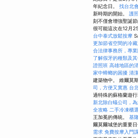
年紀念日。
找台北
新時期的開始。
護
刻不僅會增強聖誕節
很可能這次在12月
台中泰式放鬆按摩
S
更加節省空間的冷藏
合法律事務所，專業
了解假牙的種類及其
證照班
高雄地區的
家中蟑螂的困擾
清
建築物中。 維爾莫斯（
司，方便又實惠
台
過特殊的蘇格蘭遊行
新北除白蟻公司，為
全攻略
二手冷凍櫃
王加冕的傳統。
基
爾莫爾城堡的重要
需求
免費按摩入門