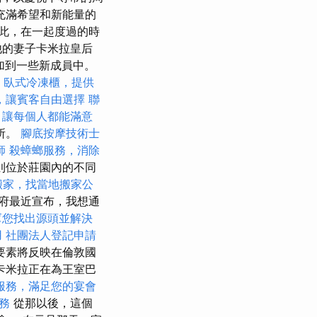
充滿希望和新能量的
此，在一起度過的時
他的妻子卡米拉皇后
加到一些新成員中。
臥式冷凍櫃，提供
，讓賓客自由選擇
聯
，讓每個人都能滿意
場所。
腳底按摩技術士
師
殺蟑螂服務，消除
則位於莊園內的不同
搬家，找當地搬家公
府最近宣布，我想通
幫您找出源頭並解決
用
社團法人登記申請
要素將反映在倫敦國
卡米拉正在為王室巴
服務，滿足您的宴會
服務
從那以後，這個