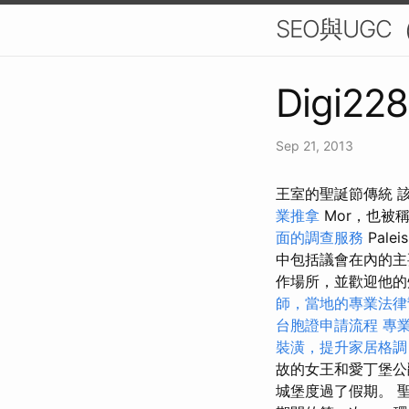
SEO與UGC（
Digi228
Sep 21, 2013
王室的聖誕節傳統 該
業推拿
Mor，也被稱
面的調查服務
Palei
中包括議會在內的
作場所，並歡迎他
師，當地的專業法律
台胞證申請流程
專
裝潢，提升家居格調
故的女王和愛丁堡公爵
城堡度過了假期。 聖