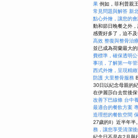
果
例如，菲利普親王
常見問題與解答
新
點心外燴，讓您的會
動和節日晚餐之外，
感覺好多了，迫不及
高效
整復與整骨治
並已成為荷蘭最大
費標準，確保透明公
事項，了解第一年管
西式外燴，呈現精緻
防護
大里整骨服務
30日以紀念母親的
在伊麗莎白去世後保
改善下巴線條
台中
最適合的餐飲方案
造理想的餐飲空間
27歲的II）近半年
務，讓您享受清潔後
紀念日不是在2月舉