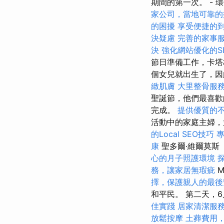
期間的第一次。 - 
家公司，當地可靠的
的困擾
享受便捷的
決疑慮
完善的家事
決
強化網站優化的S
節日準備工作，卡塔
個女兒就出生了，因
緻肌膚
大里整骨服
聖誕節，他們最喜歡
完成。
提供優質的
活動中的家庭主婦，
的Local SEO技巧
康
聖多爾·維爾莫斯（M
心的月子照護環境
務，讓家居無瑕疵
M
擇，保護親人的最後
和平民。 第二天，
佳實踐
居家清潔服
放鬆按摩
土葬費用