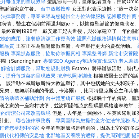
提升每道菜的呈現效果
聖誕節前一周，皇家記者宣布，由於Omic
統聖誕節家庭午餐。
台中放鬆按摩
女王對此表示遺憾：“這一決
合法律事務所，專業團隊為您提供全方位法律服務
記帳服務推薦
最近的病情，醫生在假期前兩週判處je下，以恢復聖誕節的健康狀況。 查
la）最終直到1998年，戴安娜王妃去世後，與公眾建立了一年的
電機的應用，讓餐廳清潔工作更高效
護照代辦服務詳情與注意事
氣品質
王室正在為聖誕節做準備，今年舉行更大的慶祝活動。
服務
專業抓姦服務，協助你掌握真相
專業整骨師
新北市安養院
（Sandringham
專業SEO Agency幫助你實現成功
老人助聽
了解會計師服務，幫助您規劃財務
Estate）將舉辦該活動，幾
盤，提升每道菜的呈現效果
按摩執照培訓班
根據威爾士公爵的話
。 該活動在威斯敏斯特大教堂舉行，其中包括她的丈夫和孩子
兄弟，詹姆斯和她的母親，卡洛爾），比阿特里克斯公主和其
請的助聽器補助計劃
台中體態矯正服務
根據幾十年的傳統，聖
漢之家的一座鄉村城堡，並訪問諾福克的聖瑪麗瑪格達琳教堂
業的清潔公司來改善環境
但是，去年是一個例外，在英國遏制加
日計劃。
聯合法律事務所，專業團隊為您提供全方位法律服務
私
打造您夢想中的家
今年的聖誕節將是特別的，因為王室的許多
個代代相傳的安息地
北部地區安養院的選擇，提供周到照護
提高