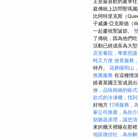
王室最喜歡的夏季住
庭傳統上訪問聖瑪麗
比阿特里克斯（Que
子威廉·亞克斯德（Will
一起慶祝聖誕節。
了傳統，因為他們吃
活動已經成長為大
店安養院，專業照護
時又方便
撿骨服務
特丹。
花葬陽明山
推薦服務
在這種情況
繞著英國王室成員出
燴，品味精緻的歐式
款式的冷凍櫃，找到
好地方
打掃服務，
家公司推薦，為你介
助聽器原理，讓您清
來的幾天裡睡在那
地區徵信社，為你解