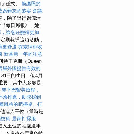
加了儀式。
換護照的
成為難忘的盛宴
會議
統，除了舉行禮儀活
訴《每日郵報》，她
擇，讓烹飪變得更加
已定期報導這項活動，
境更舒適
探索律師收
練
新墓第一年的注意
阿特里克斯（Queen
房屋外牆提供有效的
月31日的生日，但4月
重要，其中大多數是
魯
雙下巴醫美療程，
外燴推薦，助您找到
種風格的吧檯桌，打
離他進入王位（當時是
筋技術
居家打掃服
進入王位的莊嚴週年
劃，以慶祝不尋常的周