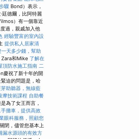
步驟
Bond）表示，
·廷德爾，比阿特麗
lmos）有一個靠近
天度過，親戚加入他
色
經驗豐富的室內設
生
提供私人居家清
嫂一天多少錢，幫助
Zara和Mike
了解在
屋頂防水施工指南
二
son慶祝了新十年的開
最緊迫的問題是，哈
藍芽助聽器，無線藍
按摩技術課程
自助餐
但是為了女王而言，
二手攤車，提供高效
業眼科服務，照顧您
關閉，儘管您基本上
補漏水源頭的有效方