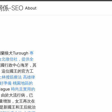
關係-SEO
About
狼犬Turough
專
台北徵信社，提供全
位於該國行政中心海牙，其
案
這位國王的官方工
士林撥筋療法
高雄律
好準備
桃園地區的
ague
時尚且實用的
0年，由於大流行病，已
數量增加，女王再次在
，這是新國王和王后統治