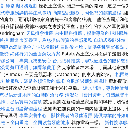
會計師協助財務規劃
慶祝王室也可能是一個新的開始，這是一個
照代辦服務詳情與注意事項
商業登記服務，簡化您的創業過程
因
的魔力，還可以增強家庭的統一和磨難的終結。 儘管查爾斯和
25日在諾福基·桑德林漢姆之家接待王室，但今年的客人名單將添
andringham
天母推拿推薦
台中眼科推薦，提供專業的眼科服務
選擇
新北市安養院，為您提供優質的長照服務
自助式餐點外燴
團隊為您提供全方位法律服務
自助餐外燴，提供各種豐富餐點
優勢
網路行銷的全面解決方案
Estate為王室成員提供了幾個
清潔公司，專業服務更安心
台北眼科推薦，尋找最適合的眼科醫
潔公司費用透明，無隱藏費用
約克家族留在木場上，而其他家族
Vilmos）主要是凱瑟琳（Catherine）的家人的除夕。
桃園
北外燴服務，滿足各類活動的需求
台胞證過期如何處理
蘇格蘭政
和崇拜來紀念查爾斯國王和卡米拉皇后。
漏水問題，專業團隊
您提供新北地區的白蟻防治服務
清潔公司費用透明，無隱藏費
選擇，提供實惠的選項
該活動將在蘇格蘭皇家週期間舉行，幾個
隆地區台胞證辦理流程
查爾斯在加冕前的一周內從世界上退休，
日子做準備
專業安養中心，關懷長者的最佳選擇
提供專業的外燴
課程
-
全口重建，全面改善牙齒健康
就像當時一樣。
新竹按摩