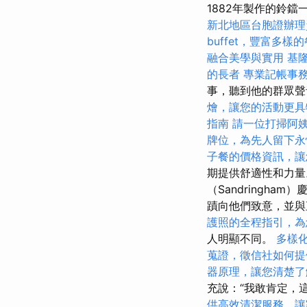
1882年製作的鈴
新北地區台胞證辦理
buffet，豐富多樣
融合美學與實用
基
的長者
專業記帳事
事，聽到他的群眾聲
燴，讓您的活動更具
指南
請一位打掃阿
牌位，為先人留下永
子餐的價格資訊，讓
期提供舒適性和力
（Sandringh
蹟向他們致意，並
護照的全程指引，為
人明顯不同。
多樣
蒐證，徵信社如何提
器原理，讓您清楚了
充說：“我敢肯定，
供高效清潔服務，讓