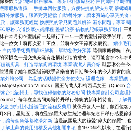
環保餐飲
北部地區眼科權威，專業眼科診療服務
白內障的早期症
搬家服務選擇
二手攤車回收服務，方便快捷的解決方案
殺蟑螂
到府外燴服務，讓派對更輕鬆
自助餐外燴，讓來賓隨心享受美食
服務，讓家務更輕鬆
換護照的常見問題與解答
漏水問題，專業團
EO服務
穴道按摩技術課程
整脊治療
信賴的記帳事務所夥伴
王
林在本月初在聖誕節一起舉行了一年一度的聖誕節歌手崇拜。 
此一位女士將再次登上王位，並將在女王節再次慶祝。
縮小毛
務
白內障手術費用詳細解析，幫助您做好預算
這個家庭傳統上在
的習慣之一是交換充滿有趣插科打g的禮物，這可能會在今年在
不鏽鋼廚具，打造專業廚房環境
專業清潔人員介紹
凱瑟琳公主今
並透露了她年度聖誕節歌手音樂會的日期和今年的令人振奮的
專業外燴公司，為您的活動提供全方位支持
護理之家，專業照護
ajestySándorVilmos）國王荷蘭人和梅西瑪女王（Queen
台
探索台北記帳士，尋找值得信賴的財務顧問
找專業會計公司處理
exima）每年在皇宮阿姆斯特丹舉行傳統的新年招待會。
了解
安息
旅行社代辦護照的流程及費用
就像丹麥人一樣，數百位客
6月3日，星期五，將在聖保羅大教堂統治週年紀念日舉行感恩節
務，讓每個角落都乾淨如新
這是該國最大的鐘聲“偉大的保羅”，
，了解土葬的費用結構及其他相關事項
自1970年代以來，在運