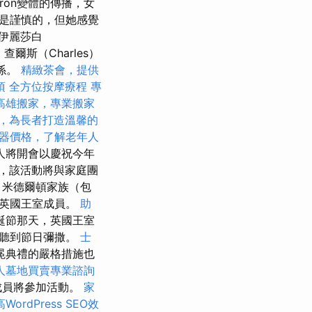
ron變體的傳播，女
定是謹慎的，但她感覺
伊麗莎白
爾斯（Charles）
關係。
精緻茶會，提供
項
全方位按摩療程
專
高雄搬家，專業搬家
，為長者打造溫馨的
器價格，了解老年人
代人將開會以慶祝今年
，該活動將與家庭團
，米德爾頓家族（包
他英國王室成員。
助
誕節那天，英國王室
，聽到節日彌撒。
士
冕典禮的嚴格措施也
人墓地買賣專業諮詢
成員將參加活動。
家
WordPress SEO效