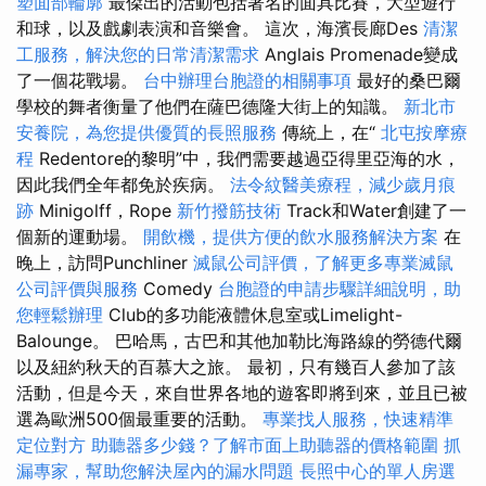
塑面部輪廓
最傑出的活動包括著名的面具比賽，大型遊行
和球，以及戲劇表演和音樂會。 這次，海濱長廊Des
清潔
工服務，解決您的日常清潔需求
Anglais Promenade變成
了一個花戰場。
台中辦理台胞證的相關事項
最好的桑巴爾
學校的舞者衡量了他們在薩巴德隆大街上的知識。
新北市
安養院，為您提供優質的長照服務
傳統上，在“
北屯按摩療
程
Redentore的黎明”中，我們需要越過亞得里亞海的水，
因此我們全年都免於疾病。
法令紋醫美療程，減少歲月痕
跡
Minigolff，Rope
新竹撥筋技術
Track和Water創建了一
個新的運動場。
開飲機，提供方便的飲水服務解決方案
在
晚上，訪問Punchliner
滅鼠公司評價，了解更多專業滅鼠
公司評價與服務
Comedy
台胞證的申請步驟詳細說明，助
您輕鬆辦理
Club的多功能液體休息室或Limelight-
Balounge。 巴哈馬，古巴和其他加勒比海路線的勞德代爾
以及紐約秋天的百慕大之旅。 最初，只有幾百人參加了該
活動，但是今天，來自世界各地的遊客即將到來，並且已被
選為歐洲500個最重要的活動。
專業找人服務，快速精準
定位對方
助聽器多少錢？了解市面上助聽器的價格範圍
抓
漏專家，幫助您解決屋內的漏水問題
長照中心的單人房選