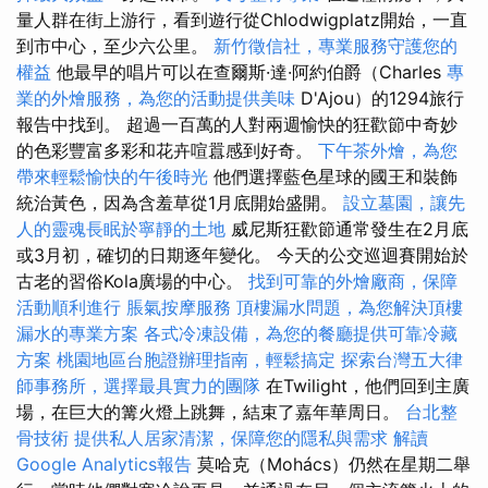
量人群在街上游行，看到遊行從Chlodwigplatz開始，一直
到市中心，至少六公里。
新竹徵信社，專業服務守護您的
權益
他最早的唱片可以在查爾斯·達·阿約伯爵（Charles
專
業的外燴服務，為您的活動提供美味
D'Ajou）的1294旅行
報告中找到。 超過一百萬的人對兩週愉快的狂歡節中奇妙
的色彩豐富多彩和花卉喧囂感到好奇。
下午茶外燴，為您
帶來輕鬆愉快的午後時光
他們選擇藍色星球的國王和裝飾
統治黃色，因為含羞草從1月底開始盛開。
設立墓園，讓先
人的靈魂長眠於寧靜的土地
威尼斯狂歡節通常發生在2月底
或3月初，確切的日期逐年變化。 今天的公交巡迴賽開始於
古老的習俗Kola廣場的中心。
找到可靠的外燴廠商，保障
活動順利進行
脹氣按摩服務
頂樓漏水問題，為您解決頂樓
漏水的專業方案
各式冷凍設備，為您的餐廳提供可靠冷藏
方案
桃園地區台胞證辦理指南，輕鬆搞定
探索台灣五大律
師事務所，選擇最具實力的團隊
在Twilight，他們回到主廣
場，在巨大的篝火燈上跳舞，結束了嘉年華周日。
台北整
骨技術
提供私人居家清潔，保障您的隱私與需求
解讀
Google Analytics報告
莫哈克（Mohács）仍然在星期二舉