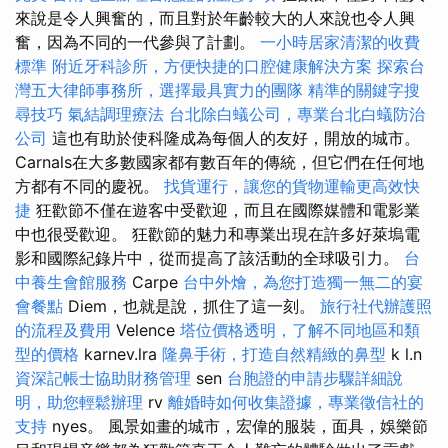
來說是令人興奮的，而且對於年齡較大的人來說也令人興
奮，因為不同的一代參與了計劃。
一小時居家清潔的收費
標準
附近牙科診所，方便快捷的口腔健康解決方案
探索台
灣五大律師事務所，選擇最具實力的團隊
精準的關鍵字搜
尋技巧
氣結調理療法
台北除白蟻公司，專業台北白蟻防治
公司
這也有助於使科隆成為每個人的友好，開放的城市。
Carnals在大多數國家都有數百年的傳統，但它們在任何地
方都有不同的慶祝。
找貨運行，讓您的貨物運輸更高效快
捷
狂歡節不僅在遊客中受歡迎，而且在國際媒體和電影業
中也很受歡迎。 狂歡節的魅力和專業出現在許多好萊塢電
影和國際紀錄片中，從而提高了該活動的全球吸引力。
台
中養生會館服務
Carpe
台中外燴，為您打造獨一無二的宴
會餐點
Diem，也就是說，抓住了這一刻。
旅行社代辦護照
的流程及費用
Velence
塔位價格透明，了解不同地區和類
型的價格
karnev.lra
隆鼻手術，打造自然精緻的鼻型
k l.n
資深記帳士協助財務管理
sen
台胞證的申請步驟詳細說
明，助您輕鬆辦理
rv
離婚時如何收集證據，專業徵信社的
支持
nyes。 風景如畫的城市，宏偉的服裝，面具，娛樂節