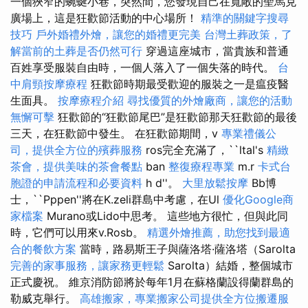
一個狹窄的蜿蜒小巷，突然間，您發現自己在寬敞的聖馬克
廣場上，這是狂歡節活動的中心場所！
精準的關鍵字搜尋
技巧
戶外婚禮外燴，讓您的婚禮更完美
台灣土葬政策，了
解當前的土葬是否仍然可行
穿過這座城市，當貴族和普通
百姓享受服裝自由時，一個人落入了一個失落的時代。
台
中肩頸按摩療程
狂歡節時期最受歡迎的服裝之一是瘟疫醫
生面具。
按摩療程介紹
尋找優質的外燴廠商，讓您的活動
無懈可擊
狂歡節的“狂歡節尾巴”是狂歡節那天狂歡節的最後
三天，在狂歡節中發生。 在狂歡節期間，v
專業禮儀公
司，提供全方位的殯葬服務
ros完全充滿了，``ltal's
精緻
茶會，提供美味的茶會餐點
ban
整復療程專業
m.r
卡式台
胞證的申請流程和必要資料
h d''。
大里放鬆按摩
Bb博
士，``Pppen''將在K.zeli群島中考慮，在Ul
優化Google商
家檔案
Murano或Lido中思考。 這些地方很忙，但與此同
時，它們可以用來v.Rosb。
精選外燴推薦，助您找到最適
合的餐飲方案
當時，路易斯王子與薩洛塔·薩洛塔（Sarolta
完善的家事服務，讓家務更輕鬆
Sarolta）結婚，整個城市
正式慶祝。 維京消防節將於每年1月在蘇格蘭設得蘭群島的
勒威克舉行。
高雄搬家，專業搬家公司提供全方位搬遷服