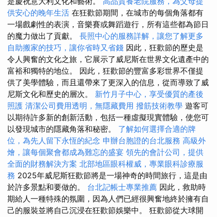
是慶祝意大利文化和藝術。
高品質養老院服務，為父母提
供安心的晚年生活
在狂歡節期間，在城市的每個角落都有
一場戲劇性的表演，音樂賽或舞蹈遊行，所有這些都為節日
的魔力做出了貢獻。
長照中心的服務詳解，讓您了解更多
自助搬家的技巧，讓你省時又省錢
因此，狂歡節的歷史是
令人興奮的文化之旅，它展示了威尼斯在世界文化遺產中的
富裕和獨特的地位。 因此，狂歡節的豐富多彩世界不僅提
供了美學體驗，而且還帶來了更深入的信息，從而導致了威
尼斯文化和歷史的層次。
新竹月子中心，享受優質的產後
照護
清潔公司費用透明，無隱藏費用
撥筋技術教學
遊客可
以期待許多新的創新活動，包括一種虛擬現實體驗，使您可
以發現城市的隱藏角落和秘密。
了解如何選擇合適的牌
位，為先人留下永恆的紀念
申辦台胞證的台北服務
高級外
燴，讓每個聚會都成為難忘的盛宴
領先的會計公司，提供
全面的財務解決方案
北部地區眼科權威，專業眼科診療服
務
2025年威尼斯狂歡節將是一場神奇的時間旅行，這是由
於許多景點和要做的。
台北記帳士專業推薦
因此，救助時
期給人一種特殊的氛圍，因為人們已經很興奮地終於擁有自
己的服裝並將自己沉浸在狂歡節娛樂中。 狂歡節從大球開