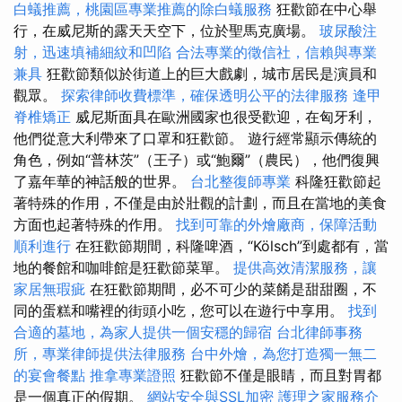
白蟻推薦，桃園區專業推薦的除白蟻服務
狂歡節在中心舉
行，在威尼斯的露天天空下，位於聖馬克廣場。
玻尿酸注
射，迅速填補細紋和凹陷
合法專業的徵信社，信賴與專業
兼具
狂歡節類似於街道上的巨大戲劇，城市居民是演員和
觀眾。
探索律師收費標準，確保透明公平的法律服務
逢甲
脊椎矯正
威尼斯面具在歐洲國家也很受歡迎，在匈牙利，
他們從意大利帶來了口罩和狂歡節。 遊行經常顯示傳統的
角色，例如“普林茨”（王子）或“鮑爾”（農民），他們復興
了嘉年華的神話般的世界。
台北整復師專業
科隆狂歡節起
著特殊的作用，不僅是由於壯觀的計劃，而且在當地的美食
方面也起著特殊的作用。
找到可靠的外燴廠商，保障活動
順利進行
在狂歡節期間，科隆啤酒，“Kölsch”到處都有，當
地的餐館和咖啡館是狂歡節菜單。
提供高效清潔服務，讓
家居無瑕疵
在狂歡節期間，必不可少的菜餚是甜甜圈，不
同的蛋糕和嘴裡的​​街頭小吃，您可以在遊行中享用。
找到
合適的墓地，為家人提供一個安穩的歸宿
台北律師事務
所，專業律師提供法律服務
台中外燴，為您打造獨一無二
的宴會餐點
推拿專業證照
狂歡節不僅是眼睛，而且對胃都
是一個真正的假期。
網站安全與SSL加密
護理之家服務介