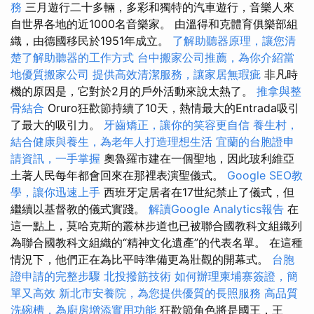
務
三月遊行二十多輛，多彩和獨特的汽車遊行，音樂人來
自世界各地的近1000名音樂家。 由溫得和克體育俱樂部組
織，由德國移民於1951年成立。
了解助聽器原理，讓您清
楚了解助聽器的工作方式
台中搬家公司推薦，為你介紹當
地優質搬家公司
提供高效清潔服務，讓家居無瑕疵
非凡時
機的原因是，它對於2月的戶外活動來說太熱了。
推拿與整
骨結合
Oruro狂歡節持續了10天，熱情最大的Entrada吸引
了最大的吸引力。
牙齒矯正，讓你的笑容更自信
養生村，
結合健康與養生，為老年人打造理想生活
宜蘭的台胞證申
請資訊，一手掌握
奧魯羅市建在一個聖地，因此玻利維亞
土著人民每年都會回來在那裡表演聖儀式。
Google SEO教
學，讓你迅速上手
西班牙定居者在17世紀禁止了儀式，但
繼續以基督教的儀式實踐。
解讀Google Analytics報告
在
這一點上，莫哈克斯的叢林步道也已被聯合國教科文組織列
為聯合國教科文組織的“精神文化遺產”的代表名單。 在這種
情況下，他們正在為比平時準備更為壯觀的開幕式。
台胞
證申請的完整步驟
北投撥筋技術
如何辦理柬埔寨簽證，簡
單又高效
新北市安養院，為您提供優質的長照服務
高品質
洗碗槽，為廚房增添實用功能
狂歡節角色將是國王，王