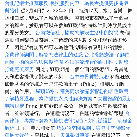
台北記帳士推薦服務
長照服務內容，為長者提供更多關懷
與陪伴
從2月4日到2023年21日，持續17天，水，音樂，舞
蹈和口罩，變成了水城的場地。 整個城市都變成了一個巨
大的舞台，參觀者可以在參加狂歡節的特殊計劃時欣賞該市
的歷史美女。
台南徵信社，協助您解決生活中的疑惑
每個
活動和娛樂節目都展示了傳統的威尼斯文化和現代藝術形
式，因此所有訪客都可以為他們找到最有吸引力的體驗。
免費律師詢問，解答您法律上的疑惑
台北撥筋療法
了解白
內障手術的過程與恢復時間
不鏽鋼流理台的耐用性，助您
打造完美廚房
因此，狂歡節是一個全面的藝術節，為當地
人和遊客提供了難忘的時刻。
台中整骨神醫服務
科隆狂歡
節最著名的傳統之一是狂歡節王子（Prinz）和農民（鮑
爾）的作用。
屋頂防水，避免雨水滲漏影響您的居住環境
了解植牙過程，為你提供永久性解決方案
“
泰國簽證的最新
申請規定
Prinz”是狂歡節的象徵，他是城市的狂歡節統治
者，並帶領遊行。 在這種情況下，科隆的德雷格斯蒂恩
台
南律師，專業律師為您提供法律協助
-
如何辦護照，流程全
解析
王子，農民和女孩
巧妙的空間規劃，讓每寸空間都發
揮最大效益
- 穿越城市。
天母整骨專業
在這種情況下，大