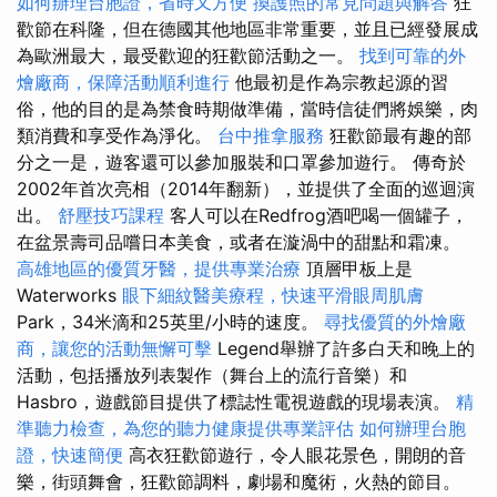
如何辦理台胞證，省時又方便
換護照的常見問題與解答
狂
歡節在科隆，但在德國其他地區非常重要，並且已經發展成
為歐洲最大，最受歡迎的狂歡節活動之一。
找到可靠的外
燴廠商，保障活動順利進行
他最初是作為宗教起源的習
俗，他的目的是為禁食時期做準備，當時信徒們將娛樂，肉
類消費和享受作為淨化。
台中推拿服務
狂歡節最有趣的部
分之一是，遊客還可以參加服裝和口罩參加遊行。 傳奇於
2002年首次亮相（2014年翻新），並提供了全面的巡迴演
出。
舒壓技巧課程
客人可以在Redfrog酒吧喝一個罐子，
在盆景壽司品嚐日本美食，或者在漩渦中的甜點和霜凍。
高雄地區的優質牙醫，提供專業治療
頂層甲板上是
Waterworks
眼下細紋醫美療程，快速平滑眼周肌膚
Park，34米滴和25英里/小時的速度。
尋找優質的外燴廠
商，讓您的活動無懈可擊
Legend舉辦了許多白天和晚上的
活動，包括播放列表製作（舞台上的流行音樂）和
Hasbro，遊戲節目提供了標誌性電視遊戲的現場表演。
精
準聽力檢查，為您的聽力健康提供專業評估
如何辦理台胞
證，快速簡便
高衣狂歡節遊行，令人眼花景色，開朗的音
樂，街頭舞會，狂歡節調料，劇場和魔術，火熱的節目。