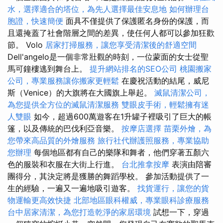
水，選擇適合的塔位，為先人選擇最佳安息地
如何辦理台
胞證，快速簡便
面具不僅提供了保護匿名身份的保護，而
且還掩蓋了社會階層之間的差異，使任何人都可以參加狂歡
節。 Volo
居家打掃服務，讓您享受清潔後的舒適空間
Dell'angelo是一個非常壯觀的時刻，一位蒙面的女士從聖
馬可鐘樓逃到舞台上。
提升網站排名的SEO公司
桃園搬家
公司，專業服務讓你搬家更輕鬆
在慶祝活動的結尾，威尼
斯（Venice）的大旗將在大國旗上舉起。
滅鼠清潔公司，
為您提供全方位的滅鼠清潔服務
雙眼皮手術，輕鬆擁有迷
人雙眼
如今，超過600萬遊客在1升罐子裡吸引了巨大的帳
篷，以及傳統的巴伐利亞音樂。
按摩店選擇
苗栗外燴，為
您帶來高品質的外燴服務
旅行社代辦護照服務，專業協助
您辦理
每個地區都有自己的樂隊和舞者，他們穿著五顏六
色的服裝和衣服在大街上行進。
台北推拿按摩
表演由陪審
團得分，其決定將是獲勝的舞蹈學校。 參加活動提供了一
生的經驗，一遍又一遍地吸引遊客。
找貨運行，讓您的貨
物運輸更高效快捷
北部地區眼科權威，專業眼科診療服務
台中居家清潔，為您打造乾淨的家居環境
試想一下，穿過​​