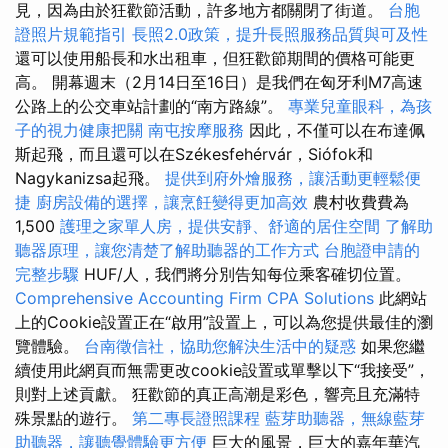
見，因為由於狂歡節活動，許多地方都關閉了街道。
台胞
證照片規範指引
長照2.0政策，提升長照服務品質與可及性
還可以使用船長和水出租車，但狂歡節期間的價格可能更
高。 開幕週末（2月14日至16日）是我們在匈牙利M7高速
公路上的公交車站計劃的“南方路線”。
專業兒童眼科，為孩
子的視力健康把關
南屯按摩服務
因此，不僅可以在布達佩
斯起飛，而且還可以在Székesfehérvár，Siófok和
Nagykanizsa起飛。
提供到府外燴服務，讓活動更輕鬆便
捷
廚房設備的選擇，讓烹飪變得更加高效
農村收費費為
1,500
護理之家單人房，提供安靜、舒適的居住空間
了解助
聽器原理，讓您清楚了解助聽器的工作方式
台胞證申請的
完整步驟
HUF/人，我們將分別告知每位乘客確切位置。
Comprehensive Accounting Firm CPA Solutions
此網站
上的Cookie設置正在“啟用”設置上，可以為您提供最佳的瀏
覽體驗。
台南徵信社，協助您解決生活中的疑惑
如果您繼
續使用此網頁而無需更改cookie設置或單擊以下“我接受”，
則對上述貢獻。 狂歡節的真正高潮是彩色，響亮且充滿特
殊景點的遊行。
第二專長證照課程
藍芽助聽器，無線藍芽
助聽器，讓聽覺體驗更方便
巨大的風景，巨大的嘉年華汽