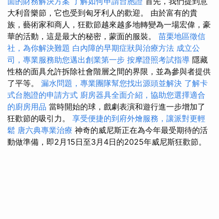
面的財務解決方案
了解如何申請台胞證
首先，我們提到意
大利音樂節，它也受到匈牙利人的歡迎。 由於富有的貴
族，藝術家和商人，狂歡節越來越多地轉變為一場宏偉，豪
華的活動，這是最大的秘密，蒙面的服裝。
苗栗地區徵信
社，為你解決難題
白內障的早期症狀與治療方法
成立公
司，專業服務助您邁出創業第一步
按摩證照考試指導
隱藏
性格的面具允許拆除社會階層之間的界限，並為參與者提供
了平等。
漏水問題，專業團隊幫您找出源頭並解決
了解卡
式台胞證的申請方式
廚房器具全面介紹，協助您選擇適合
的廚房用品
當時開始的球，戲劇表演和遊行進一步增加了
狂歡節的吸引力。
享受便捷的到府外燴服務，讓派對更輕
鬆
唐六典專業治療
神奇的威尼斯正在為今年最受期待的活
動做準備，即2月15日至3月4日的2025年威尼斯狂歡節。