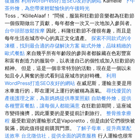
復服務
利用WordPress打造SEO友好的網站
Kamelle”
下午
茶外燴，為您帶來輕鬆愉快的午後時光
Toss，“KölleAlaaf！ ”問候，服裝和狂歡節音樂都為狂歡節
一個假期做出了貢獻，每年都會一次又一次地加入參與者。
台中頭部放鬆按摩
因此，科隆狂歡節不僅很有趣，而且是
每年生活在城市中心的真正文化遺產。
探索不同款式的冷
凍櫃，找到最合適的存儲解決方案
歐式外燴，品味精緻的
歐式餐點
來自幾乎所有年齡段的參與者都躲藏在色彩豐富
和富有創造力的服裝中，以表達自己的個性或加入狂歡節的
精神。 但是，這是一個非常特別的活動，現在是一個以未
知且令人興奮的形式看到這座城市的好時機。
利用
WordPress打造SEO友好的網站
在威尼斯，運輸主要是用
水車進行的，即在運河上運行的被稱為蒸氣。
尋找優質的
產後護理之家，為新媽媽提供專業照顧
自助餐外燴，提供
各種豐富餐點，讓每個人都能滿意
在狂歡節期間，這座城
市變得擁擠，因此重要的是要提前計劃旅行。
整骨推拿療
程
最受歡迎的運輸形式是Vaporetto，但是由於它們很快被
裝滿，因此值得提前購買門票。
了解子母車，提升商業配
送效率
台北徵信社，提供全面的調查服務
行人運輸也很常