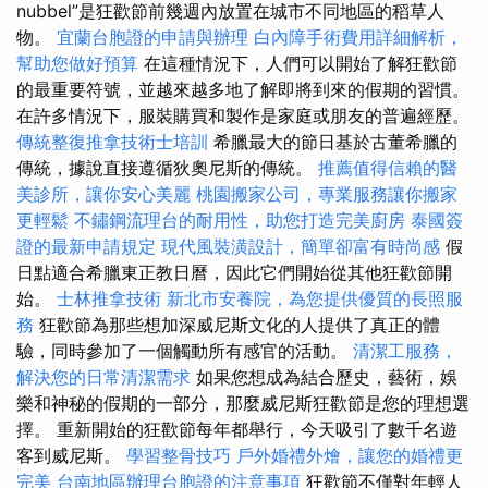
nubbel”是狂歡節前幾週內放置在城市不同地區的稻草人
物。
宜蘭台胞證的申請與辦理
白內障手術費用詳細解析，
幫助您做好預算
在這種情況下，人們可以開始了解狂歡節
的最重要符號，並越來越多地了解即將到來的假期的習慣。
在許多情況下，服裝購買和製作是家庭或朋友的普遍經歷。
傳統整復推拿技術士培訓
希臘最大的節日基於古董希臘的
傳統，據說直接遵循狄奧尼斯的傳統。
推薦值得信賴的醫
美診所，讓你安心美麗
桃園搬家公司，專業服務讓你搬家
更輕鬆
不鏽鋼流理台的耐用性，助您打造完美廚房
泰國簽
證的最新申請規定
現代風裝潢設計，簡單卻富有時尚感
假
日點適合希臘東正教日曆，因此它們開始從其他狂歡節開
始。
士林推拿技術
新北市安養院，為您提供優質的長照服
務
狂歡節為那些想加深威尼斯文化的人提供了真正的體
驗，同時參加了一個觸動所有感官的活動。
清潔工服務，
解決您的日常清潔需求
如果您想成為結合歷史，藝術，娛
樂和神秘的假期的一部分，那麼威尼斯狂歡節是您的理想選
擇。 重新開始的狂歡節每年都舉行，今天吸引了數千名遊
客到威尼斯。
學習整骨技巧
戶外婚禮外燴，讓您的婚禮更
完美
台南地區辦理台胞證的注意事項
狂歡節不僅對年輕人