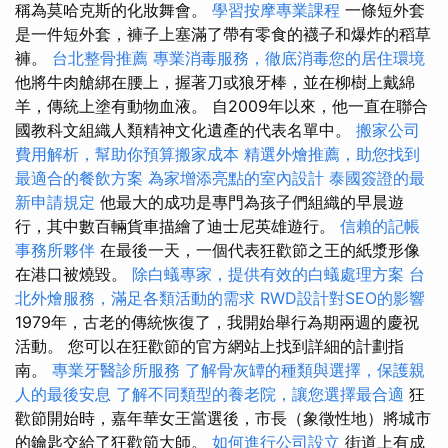
稱為莫哈克斯的化妝舞會。
學習按摩專業課程
一條短外套
是一件短外套，褲子上塞滿了帶有零食的襪子和爆炸的稻草
褲。
台北整骨推薦
專業消毒服務，徹底消毒您的居住環境
他將牛肉艙綁在腰上，握著刀或狼牙棒，並在柳樹上戴綿
羊，傳統上塗有動物血液。 自2009年以來，他一直在聯合
國教科文組織人類精神文化遺產的代表名單中。
搬家公司
費用解析，幫助你預算搬家成本
精選外燴推薦，助您找到
最適合的餐飲方案
為家增添亮點的室內設計
泰國簽證的最
新申請規定
他最大的成功是專門為孩子們組織的早晨遊
行，其中數百輛貨車描繪了迪士尼英雄遊行。
信賴的記帳
事務所夥伴
在最後一天，一個代表狂歡節之王的紙漿形像
在港口被燒毀。
除白蟻專家，提供有效的白蟻處理方案
台
北外燴服務，滿足各類活動的需求
RWD設計對SEO的影響
1979年，古老的傳統恢復了，我開始舉行為期兩週的慶祝
活動。 您可以在狂歡節的官方網站上找到詳細的計劃指
南。
專業牙醫診所服務
了解骨灰罈的種類與選擇，保護親
人的最後安息
了解不同類型的養老院，讓您選擇最合適
狂
歡節開始時，嘉年華女王當選後，市長（象徵性地）將城市
的鑰匙交給了狂歡節大師。
如何進行公司設立
街道上有成