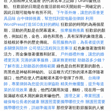
在“人類精神文化遺產”的代表名單上記錄了Oruro慶祝活
動。 狂歡節的日期是在復活節前40天開始前一周確定的，
因此日期可能每年有所不同。
下午茶外燴，讓您的茶會更
具品味
台中律師推薦，幫您找到當地最佳律師
利用
WordPress打造SEO友好的網站
狂歡節的時間約為兩個星
期，活動的亮點是在閉幕週末。
按摩服務推薦
狂歡節的顏
色，例如紅色，金色，綠色和黑色，具有深厚的象徵意義，
並植根於事件的歷史傳統。
長照服務內容，為長者提供更
多關懷與陪伴
公司登記流程與注意事項
紅色象徵著激情和
活力，而金像徵著優雅和財富。
戶外婚禮外燴，讓您的婚
禮更完美
完善的家事服務，讓家務更輕鬆
助聽器多少錢？
了解市面上助聽器的價格範圍
綠色是自然和更新的顏色，
而黑色是神秘和神秘的。 以這種方式打扮的灌木叢伴隨著
揚口，他們在使人們遠離灌木叢中發揮了作用。
台南律
師，專業律師為您提供法律協助
精美外燴擺盤，提升每道
菜的呈現效果
過去，他們試圖用灰燼，麵粉，現在用一個
裝滿破布或木屑的麻袋來嚇他們。
護理之家，專業照護，
確保每位長者的健康
辦護照需要攜帶哪些文件
辦護照需要
攜帶哪些文件，詳細準備清單
那些穿著狂歡節服裝的人被