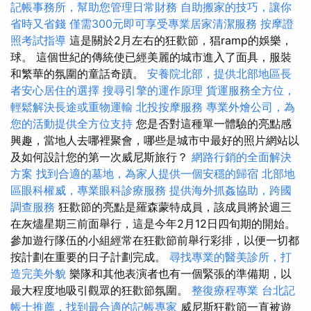
記帳事務所，幫助您管理日常財務
自助搬家的技巧，讓你
省時又省錢
僅需300元即可享受專業居家清潔服務
按摩證
照考試指導
這是關於2月左右的狂歡節，猖ramp的娛樂，
球。 這個世紀的傳統使已經美麗的城市進入了面具，服裝
和繁華的氛圍的童話奇蹟。
安養院北部，提供北部地區長
者安心居住的選擇
搜尋引擎的運作原理
貨運服務全方位，
輕鬆解決長途或重物運輸
北投按摩服務
專業外燴公司，為
您的活動提供全方位支持
您是否對這種單一體驗的亮點感
興趣，當地人去哪裡聚會，哪些是城市中最好的照片網站以
及如何設計您的第一次威尼斯旅行？
網路行銷的全面解決
方案
找到合適的墓地，為家人提供一個安穩的歸宿
北部地
區眼科權威，專業眼科診療服務
提供海外抓姦協助，跨國
調查服務
狂歡節的亮點是羅森蒙特成員，該成員將於週三
在灰燼星期三前面舉行，這是今年2月12日四旬期的開始。
參加遊行隊伍的小組經常在狂歡節前舉行彩排，以便一切都
按計劃在重要的日子計劃完成。
尋找專業的醫美診所，打
造完美外貌
樂隊和其他表演者也有一個緊張的準備期，以
最大程度地吸引觀眾的狂歡節氛圍。
整復療程專業
台北記
帳士推薦，找到最合適的記帳專家
威尼斯狂歡節一直被遊