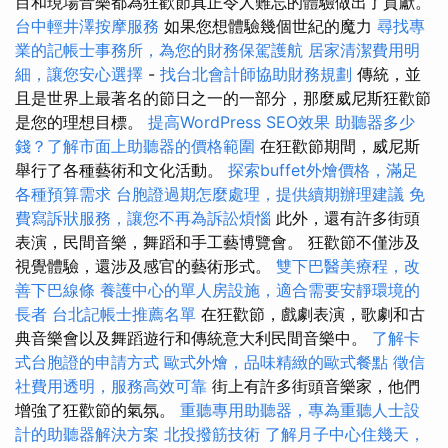
目和現場音樂都為狂歡節真正令人難忘的體驗做出了貢獻。
台中輕井澤按摩服務
如果您想體驗幾個世紀的魔力
尋找專
業的記帳士事務所，為您的財務保駕護航
居家清潔費用明
細，讓您安心選擇
-
找台北會計師協助財務規劃
傳統，並
且是世界上最著名的節日之一的一部分，那麼威尼斯狂歡節
是您的理想目標。
提高WordPress SEO效果
助聽器多少
錢？了解市面上助聽器的價格範圍
在狂歡節期間，威尼斯
舉行了各種藝術和文化活動。
探索buffet外燴價格，滿足
各種預算需求
台胞證過期怎麼處理，提供續期辦理建議
免
費寫訴狀服務，讓您不再為訴訟煩惱
此外，還有許多街頭
表演，民間音樂，舞蹈和手工藝博覽會。 狂歡節不僅涉及
視覺體驗，還涉及感官的藝術形式。
雙下巴醫美療程，改
善下巴線條
養護中心的單人房設施，適合需要安靜環境的
長者
台北記帳士推薦名單
在狂歡節，戲劇表演，歌劇和古
典音樂會以及舞蹈遊行和傳統意大利民間音樂中。
了解卡
式台胞證的申請方式
歐式外燴，品味精緻的歐式餐點
徵信
社費用透明，服務高效可靠
街上有許多街頭音樂家，他們
增強了狂歡節的氣氛。
重聽專用助聽器，專為重聽人士設
計的助聽器解決方案
北投撥筋技術
了解月子中心住幾天，