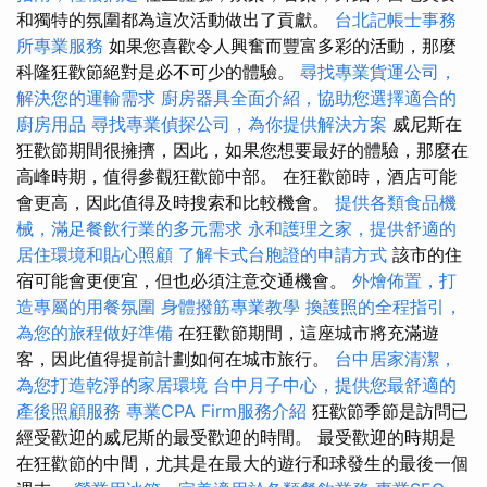
和獨特的氛圍都為這次活動做出了貢獻。
台北記帳士事務
所專業服務
如果您喜歡令人興奮而豐富多彩的活動，那麼
科隆狂歡節絕對是必不可少的體驗。
尋找專業貨運公司，
解決您的運輸需求
廚房器具全面介紹，協助您選擇適合的
廚房用品
尋找專業偵探公司，為你提供解決方案
威尼斯在
狂歡節期間很擁擠，因此，如果您想要最好的體驗，那麼在
高峰時期，值得參觀狂歡節中部。 在狂歡節時，酒店可能
會更高，因此值得及時搜索和比較機會。
提供各類食品機
械，滿足餐飲行業的多元需求
永和護理之家，提供舒適的
居住環境和貼心照顧
了解卡式台胞證的申請方式
該市的住
宿可能會更便宜，但也必須注意交通機會。
外燴佈置，打
造專屬的用餐氛圍
身體撥筋專業教學
換護照的全程指引，
為您的旅程做好準備
在狂歡節期間，這座城市將充滿遊
客，因此值得提前計劃如何在城市旅行。
台中居家清潔，
為您打造乾淨的家居環境
台中月子中心，提供您最舒適的
產後照顧服務
專業CPA Firm服務介紹
狂歡節季節是訪問已
經受歡迎的威尼斯的最受歡迎的時間。 最受歡迎的時期是
在狂歡節的中間，尤其是在最大的遊行和球發生的最後一個