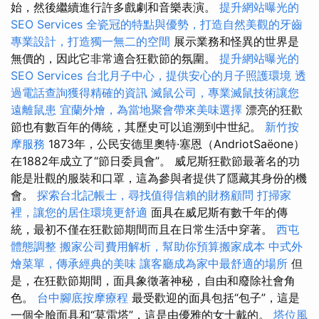
始，然後繼續進行許多戲劇和音樂表演。
提升網站曝光的
SEO Services
全瓷冠的特點與優勢，打造自然美觀的牙齒
專業設計，打造獨一無二的空間
展示業務和怪異的世界是
無價的，因此它非常適合狂歡節的氛圍。
提升網站曝光的
SEO Services
台北月子中心，提供安心的月子照護環境
透
過電話查詢獲得精確的資訊
滅鼠公司，專業滅鼠技術讓您
遠離鼠患
宜蘭外燴，為當地聚會帶來美味選擇
漂亮的狂歡
節也有數百年的傳統，其歷史可以追溯到中世紀。
新竹按
摩服務
1873年，公民安德里奧特·塞恩（AndriotSaëone）
在1882年成立了“節日委員會”。 威尼斯狂歡節最著名的功
能是壯觀的服裝和口罩，這為參與者提供了隱藏其身份的機
會。
探索台北記帳士，尋找值得信賴的財務顧問
打掃家
裡，讓您的居住環境更舒適
面具在威尼斯有數千年的傳
統，最初不僅在狂歡節期間而且在日常生活中穿著。
西屯
體態調整
搬家公司費用解析，幫助你預算搬家成本
中式外
燴菜單，傳承經典的美味
讓客廳成為家中最舒適的場所
但
是，在狂歡節期間，面具象徵著神秘，自由和廢除社會角
色。
台中腳底按摩療程
最受歡迎的面具包括“包子”，這是
一個全臉面具和“莫雷塔”，這是由優雅的女士戴的。
塔位風