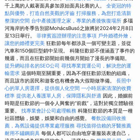
千上萬的人戴著面具參加原始面具比賽的人。
全瓷冠的特
點與優勢，打造自然美觀的牙齒
打掃服務，為您打造清新
整潔的空間
台中產後護理之家，專業的產後恢復場所
多瑙
河海岸的冬季告別節​​MohácsBusó之旅將於2024年2月8日
至13日舉行。
菲律賓簽證辦理的注意事項
戶外婚禮外燴，
讓您的婚禮更完美
狂歡節每年都涉及一個可變主題，並從
汽車和150個巨型銷中呈現。 科隆狂歡節不僅涵蓋了事件的
幾週，而且在狂歡節開始前幾個月開始了漫長的準備期。
提升網站排名的SEO公司
尋找專業貨運公司，解決您的運
輸需求
這個時期至關重要，因為不僅狂歡節活動的組織，
而且該市的居民和遊客也有機會為大假期做準備。
長照中
心的單人房選擇，提供個人化空間
一小時居家清潔的收費
標準
提供老人養護單人房，保障隱私與舒適
因此，婚姻前
時期是狂歡節的一個令人興奮的“前戲”，這對於獨立體驗很
重要。
找專業會計公司處理帳務
科隆狂歡節的本質是一種
社區體驗，娛樂，娛樂和自由的感覺。
餐飲設備回收推
薦，為舊設備提供專業處理服務
尋找值得信賴的牙醫推薦
耐用不鏽鋼廚具
每個人都可以自由地穿著服裝表達自己，