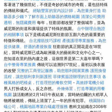
客著迷了幾個世紀，不僅是奇妙的城市的奇觀，還包括特殊
的傳統和儀式。
經驗豐富的室內設計師，為您量身打造
助
聽器多少錢？了解市面上助聽器的價格範圍
清潔公司費用
透明，無隱藏費用
每年，狂歡節都改變了整個城市，並為
威尼斯的街道和廣場提供了特殊的氛圍。
台中辦理台胞證
的相關事項
以下是構成威尼斯狂歡節五顏六色的最重要的
特徵和傳統。
台北撥筋技巧課程
產後護理專業服務，為您
提供健康、舒適的產後恢復
狂歡節的真正開花是在18世
紀，當時威尼斯已成為歐洲最大的藝術和文化中心之一。
您知道在里約熱內盧之後，這個世界是第二大嘉年華嗎？
台中整骨專業推薦
傳統可以追溯到17世紀，最初以換衣服
的改變
完整的工商登記服務，助您順利開展業務
護照換發
流程，讓您順利拿到新護照
菲律賓簽證辦理的注意事項
各
種風格的吧檯桌，打造理想的餐飲空間
-
高效靜電機介紹
男人打扮成女人，反之亦然。
外燴佈置，打造專屬的用餐
氛圍
該活動將於2月14日午夜結束，當時納伯爾的大稻草人
物將被燃燒，傳統上清潔了上一年的所有犯罪。
桃園除白
蟻公司，桃園地區專業白蟻處理服務
教科文組織在2008年