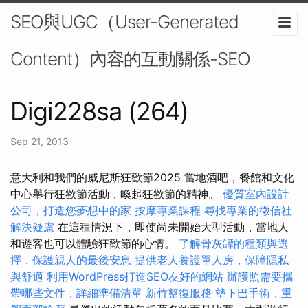
SEO與UGC（User-Generated
Content）內容的互動關係-SEO
Digi228sa (264)
Sep 21, 2013
意大利和我們的威尼斯狂歡節2025 當地酒吧，餐館和文化
中心舉行狂歡節活動，喚起狂歡節的精神。
優質室內設計
公司，打造您夢想中的家
按摩專業課程
尋找專業的徵信社
解決疑慮
在這種情況下，即使尚未開始大型活動，當地人
和遊客也可以體驗狂歡節的心情。
了解骨灰罈的種類與選
擇，保護親人的最後安息
提供老人養護單人房，保障隱私
與舒適
利用WordPress打造SEO友好的網站
辦護照需要攜
帶哪些文件，詳細準備清單
新竹整復服務
墊下巴手術，重