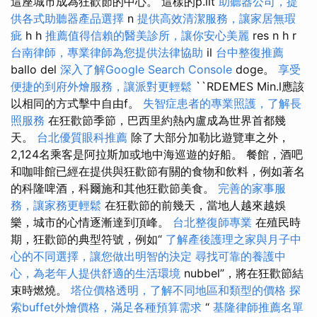
這座城市成為狂歡節的中心。 這樣的p.llt
助聽器公司，提
供各式助聽器產品選擇
n
提供高效清潔服務，讓家居無瑕
疵
h h
推薦值得信賴的醫美診所，讓你安心美麗
res n h r
台南律師，專業律師為您提供法律協助
il
台中整復推薦
ballo del
深入了解Google Search Console
doge。
享受
便捷的到府外燴服務，讓派對更輕鬆
``RDEMES Min.l應該
以相同的方式擊中自由f。
失智症患者的專業照護，了解長
照服務
在狂歡節季節，巴西里約熱內盧成為世界首都幾
天。
台北優質眼科推薦
除了大部分加勒比遊覽車之外，
2,124名乘客是阿拉斯加或地中海巡遊的好船。 餐館，酒吧
和咖啡館已經在提供與狂歡節有關的食物和飲料，例如著名
的科隆啤酒，科爾施和其他狂歡節美食。
完善的家事服
務，讓家務更輕鬆
在狂歡節的前幾天，當地人越來越娛
樂，城市的心情逐漸達到頂峰。
台北整復師專業
在殖民時
期，狂歡節的典型符號，例如“
了解產後護理之家與月子中
心的不同選擇，讓您做出明智的決定
尋找可靠的養護中
心，為老年人提供舒適的生活環境
nubbel”，將在狂歡節結
束時燃燒。
塔位價格透明，了解不同地區和類型的價格
探
索buffet外燴價格，滿足各種預算需求
“
基隆律師推薦名單