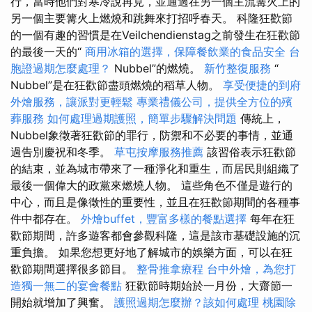
行，當時他們對寒冷說再見，並通過在另一個主流篝火上的
另一個主要篝火上燃燒和跳舞來打招呼春天。 科隆狂歡節
的一個有趣的習慣是在Veilchendienstag之前發生在狂歡節
的最後一天的“
商用冰箱的選擇，保障餐飲業的食品安全
台
胞證過期怎麼處理？
Nubbel”的燃燒。
新竹整復服務
“
Nubbel”是在狂歡節盡頭燃燒的稻草人物。
享受便捷的到府
外燴服務，讓派對更輕鬆
專業禮儀公司，提供全方位的殯
葬服務
如何處理過期護照，簡單步驟解決問題
傳統上，
Nubbel象徵著狂歡節的罪行，防禦和不必要的事情，並通
過告別慶祝和冬季。
草屯按摩服務推薦
該習俗表示狂歡節
的結束，並為城市帶來了一種淨化和重生，而居民則組織了
最後一個偉大的政黨來燃燒人物。 這些角色不僅是遊行的
中心，而且是像徵性的重要性，並且在狂歡節期間的各種事
件中都存在。
外燴buffet，豐富多樣的餐點選擇
每年在狂
歡節期間，許多遊客都會參觀科隆，這是該市基礎設施的沉
重負擔。 如果您想更好地了解城市的娛樂方面，可以在狂
歡節期間選擇很多節目。
整骨推拿療程
台中外燴，為您打
造獨一無二的宴會餐點
狂歡節時期始於一月份，大齋節一
開始就增加了興奮。
護照過期怎麼辦？該如何處理
桃園除