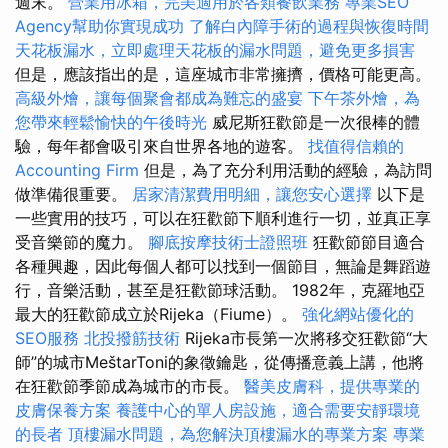
週末。
營業用冰箱，完美適用於各類餐飲業務
專業SEO
Agency幫助你實現成功
了解白內障手術的過程與恢復時間
天花板漏水，立即處理天花板的漏水問題，避免更多損害
但是，應該指出的是，這座城市非常擁擠，價格可能更高。
高級外燴，讓每個聚會都成為難忘的盛宴
下午茶外燴，為
您帶來輕鬆愉快的午後時光
威尼斯狂歡節是一次很棒的體
驗，每年都會吸引來自世界各地的遊客。
找值得信賴的
Accounting Firm
但是，為了充分利用活動的經驗，為訪問
做準備很重要。
居家清潔費用明細，讓您安心選擇
以下是
一些實用的技巧，可以在狂歡節下順利進行一切，並真正享
受音樂節的魔力。
腳底按摩技術士證照班
狂歡節節目適合
各種興趣，因此每個人都可以找到一個節目，無論是舞蹈遊
行，音樂活動，甚至是狂歡節球活動。 1982年，克羅地亞
最大的狂歡節成立於Rijeka（Fiume）。
強化網站優化的
SEO服務
北投撥筋技術
Rijeka市長第一次將移交狂歡節“大
師”的城市MeštarToni的象徵鑰匙，從傳播意義上講，他將
在狂歡節季節成為城市的市長。
醫美皮膚科，提供專業的
皮膚保養方案
養護中心的單人房設施，適合需要安靜環境
的長者
頂樓漏水問題，為您解決頂樓漏水的專業方案
專業