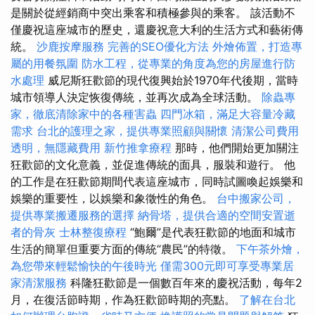
是關於從經銷商中突出乘客和積極參與的乘客。 該活動不
僅慶祝這座城市的歷史，還慶祝意大利的生活方式和藝術傳
統。
沙鹿按摩服務
完善的SEO優化方法
外燴佈置，打造專
屬的用餐氛圍
防水工程，從專業的角度為您的房屋進行防
水處理
威尼斯狂歡節的現代復興始於1970年代後期，當時
城市領導人決定恢復傳統，並再次成為全球活動。
除蟲專
家，徹底清除家中的各種害蟲
四門冰箱，滿足大容量冷藏
需求
台北的護理之家，提供專業照顧與關懷
清潔公司費用
透明，無隱藏費用
新竹推拿療程
那時，他們開始更加關注
狂歡節的文化意義，並促進傳統的面具，服裝和遊行。 他
的工作是在狂歡節期間代表這座城市，同時試圖喚起娛樂和
娛樂的重要性，以娛樂和象徵性的角色。
台中搬家公司，
提供專業搬遷服務的選擇
納骨塔，提供合適的空間安置逝
者的骨灰
士林整復療程
“鮑爾”是代表狂歡節的地面和城市
生活的簡單但重要方面的傳統“農民”的特徵。
下午茶外燴，
為您帶來輕鬆愉快的午後時光
僅需300元即可享受專業居
家清潔服務
科隆狂歡節是一個數百年來的慶祝活動，每年2
月，在復活節時期，作為狂歡節時期的亮點。
了解在台北