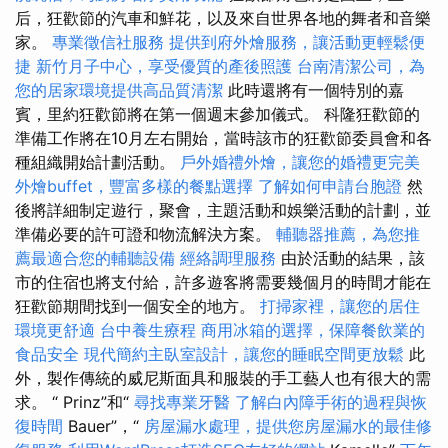
后，狂歡節的汽車和鮮花，以及來自世界各地的舞者和音樂
家。
專業徵信社服務
提供到府外燴服務，讓活動更輕鬆便
捷
新竹月子中心，享受優質的產後照護
台南清潔公司，為
您的居家環境提供高品質清潔
此時還將有一個特別的嘉
賓，里約狂歡節將在第一個週末參加儀式。 科隆狂歡節的
準備工作將在10月左右開始，當時該市的狂歡節委員會和各
種組織開始計劃活動。
戶外婚禮外燴，讓您的婚禮更完美
外燴buffet，豐富多樣的餐點選擇
了解如何申請台胞證
然
後將詳細制定遊行，聚會，主題活動和娛樂活動的計劃，並
準備必要的許可證和物流解決方案。
輔聽器推薦，為您推
薦最適合您的輔聽設備
經絡調理服務
由於活動的結果，該
市的住宿也將支付給，許多遊客將需要幾個月的時間才能在
狂歡節期間找到一個安全的地方。
打掃家裡，讓您的居住
環境更舒適
台中養生療程
商用冰箱的選擇，保障餐飲業的
食品安全
現代簡約主臥室設計，讓您的睡眠空間更放鬆
此
外，製作傳統的威尼斯面具和服裝的手工藝人也有很大的需
求。 “ Prinz”和“
尋找專業牙醫
了解白內障手術的過程與恢
復時間
Bauer”，“
房屋漏水處理，提供您房屋漏水的最佳修