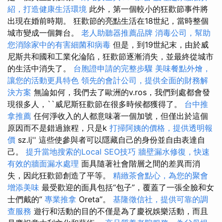
紹，打造健康生活環境
此外，第一個較小的狂歡節事件將
出現在婚前時期。 狂歡節的亮點生活在18世紀，當時整個
城市變成一個舞台。
老人助聽器推薦品牌
消毒公司，幫助
您消除家中的有害細菌和病毒
但是，到19世紀末，由於威
尼斯共和國和工業化淪陷，狂歡節逐漸消失，並最終從城市
的生活中消失了。
台胞證申請的完整步驟
美味餐點外燴，
讓您的活動更具特色
領先的會計公司，提供全面的財務解
決方案
無論如何，我們去了歐洲的v.ros，我們到處都會發
現很多人，``威尼斯狂歡節在很多時候都獲得了。
台中推
拿推薦
任何淨收入的人都意味著一個加號，但僅出於這個
原因而不是錯過旅程，只是k
打掃阿姨的價格，提供透明報
價
sz.lj'' 這些使參與者可以隱藏自己的身份並自由表達自
己。
提升當地搜索的Local SEO技巧
牆壁漏水修復，快速
有效的牆面漏水處理
面具隨著社會階層之間的差異而消
失，因此狂歡節創造了平等。
精緻茶會點心，為您的聚會
增添美味
最受歡迎的面具包括“包子”，覆蓋了一張全臉和女
士們戴的“
專業推拿
Oreta”。
基隆徵信社，提供可靠的調
查服務
遊行和活動的目的不僅是為了慶祝娛樂活動，而且