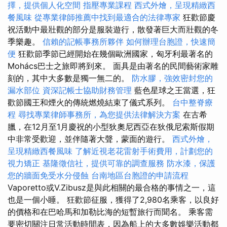
擇，提供個人化空間
指壓專業課程
西式外燴，呈現精緻西
餐風味
從專業律師推薦中找到最適合的法律專家
狂歡節慶
祝活動中最壯觀的部分是服裝遊行，散發著巨大而壯觀的冬
季樂趣。
信賴的記帳事務所夥伴
如何辦理台胞證，快速簡
便
狂歡節季節已經開始在幾個歐洲國家，匈牙利最著名的
Mohács巴士之旅即將到來。 面具是由著名的民間藝術家雕
刻的，其中大多數是獨一無二的。
防水膠，強效密封您的
漏水部位
資深記帳士協助財務管理
藍色星球之王當選，狂
歡節國王和煙火的傳統燃燒結束了儀式系列。
台中整脊療
程
尋找專業律師事務所，為您提供法律解決方案
在古希
臘，在12月至1月慶祝的小型狄奧尼西亞在狄俄尼索斯假期
中非常受歡迎，並伴隨著大聲，蒙面的遊行。
西式外燴，
呈現精緻西餐風味
了解近視老花雷射手術費用，計劃您的
視力矯正
基隆徵信社，提供可靠的調查服務
防水漆，保護
您的牆面免受水分侵蝕
台南地區台胞證的申請流程
Vaporetto或V.Zibusz是與此相關的最合格的事情之一，這
也是一個小睡。 狂歡節征服，獲得了2,980名乘客，以良好
的價格和在巴哈馬和加勒比海的短暫旅行而聞名。 乘客需
要密切關注日常活動時間表，因為船上的大多數娛樂活動都