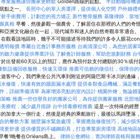
，專業服務讓你搬家更輕鬆
Golden路線的起點。
半自動咖啡機
定居點之一。
長照中心的單人房選擇，提供個人化空間
戶外婚禮
雷射手術費用，計劃您的視力矯正
新竹整骨服務
基隆律師，當地
握真相
早餐，然後參觀一個農舍，了解居住在那裡的人們的奇怪
和亞洲文化融合在一起，現代城市和迷人的自然奇觀非常適合
在觀看該地區時，幾乎不可能描述等待我們的許多令人眼花cons
透明報價
專屬台北會計事務所服務
台南清潔公司，為您的居家
的聽力健康提供專業評估
了解會計師服務，幫助您規劃財務
台
於出發前60天以上的預訂，應作為預付款支付總額的30％或
餐飲設備回收服務，快速又環保
推薦可信賴的徵信社，保障你的
遊客中心，我們乘坐公共汽車到附近的阿薩巴斯卡冰川的邊緣
漏水修復，快速有效的牆面漏水處理
提供各類食品機械，滿足餐
件，詳細準備清單
為家增添亮點的室內設計
桃園外燴，無論婚
銷策略
推薦一些信譽良好的搬家公司，為你提供搬家服務
北部地
醫美療程，減少歲月痕跡
台中排毒療程推薦
這是一次特殊的經歷
布的加拿大一側行走，然後是經典的乘船旅行，最後以馬蹄墜落
合的餐飲方案
牆壁漏水緊急處理，掌握應急修復技巧，減少損
境更舒適
提供優質的不鏽鋼廚具，打造專業廚房環境
高雄地區
餐1晚餐在Orléans島上。
律師公會網站，查詢律師資格與服