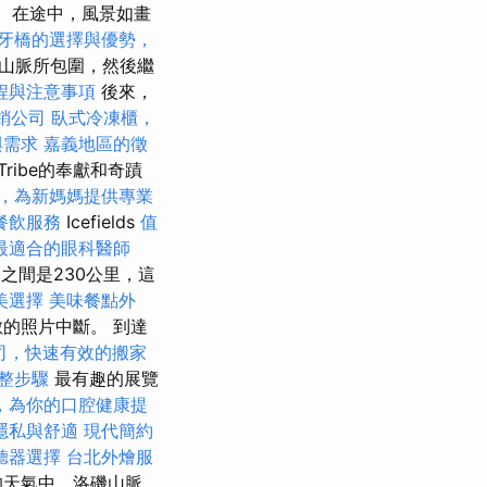
在途中，風景如畫
牙橋的選擇與優勢，
脈山脈所包圍，然後繼
程與注意事項
後來，
銷公司
臥式冷凍櫃，
與需求
嘉義地區的徵
Tribe的奉獻和奇蹟
，為新媽媽提供專業
餐飲服務
Icefields
值
最適合的眼科醫師
r）之間是230公里，這
美選擇
美味餐點外
的照片中斷。 到達
司，快速有效的搬家
整步驟
最有趣的展覽
，為你的口腔健康提
隱私與舒適
現代簡約
聽器選擇
台北外燴服
的天氣中，洛磯山脈