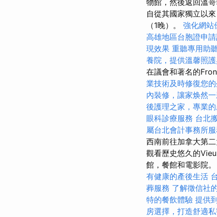
物館，然後返回溫哥
自從其國家獨立以來
（1晚）。
強化網站
高雄地區台胞證申請
現效果
重聽專用助
養院，提供溫馨照護
在議會和著名的Front
業技術及時修復您的
內裝修，讓家焕然一
後護理之家，專業的
眼科診療服務
台北
屬台北會計事務所服
西南前往加拿大第
觀看歷史悠久的Vi
館，餐館和電影院。
有健康的產後生活
葬服務
了解徵信社
特的餐飲體驗
提供
房選擇，打造舒適私