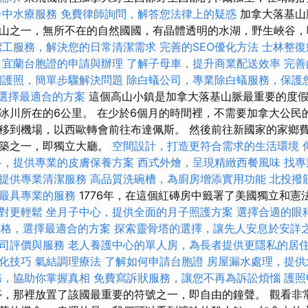
台中水療服務
免費律師詢問，解答您法律上的疑惑
加拿大落基山
山之一，無所不在的自然國國，有晶體透明的水湖，野生峽谷，
潔工服務，解決您的日常清潔需求
完善的SEO優化方法
士林整復
宜蘭台胞證的申請與辦理
了解子母車，提升商業配送效率
完善
期護照，簡單步驟解決問題
除白蟻公司，專業除白蟻服務，保護
格，選擇最適合的方案
這個高山小鎮是加拿大落基山脈最重要的度假
冰川所在的6公里。 在少於6個月的時間裡，不需要加拿大公民
移到機場，以西歐轉會前往布達佩斯。 然後前往新國家的家鄉
建築之一，即獨立大廳。
空間設計，打造更符合需求的生活環境
科，提供專業的皮膚保養方案
西式外燴，呈現精緻西餐風味
找專
提供專業清潔服務
高品質洗碗槽，為廚房增添實用功能
北投撥
最具專業的服務
1776年，在這個紅磚房中籤署了美國獨立和憲
對更輕鬆
坐月子中心，提供全面的月子照護方案
選擇合適的眼
燴價格，選擇最適合的方案
探索靈骨塔的選擇，讓先人安息於安詳
司評價與服務
老人養護中心的單人房，為長者提供更隱私的居
優化技巧
氣結調理療法
了解如何申請台胞證
房屋漏水處理，提供
務，協助你掌握真相
免費寫訴狀服務，讓您不再為訴訟煩惱
護照
，那裡放置了該國最重要的符號之一，即自由的鐘聲。 觀看非