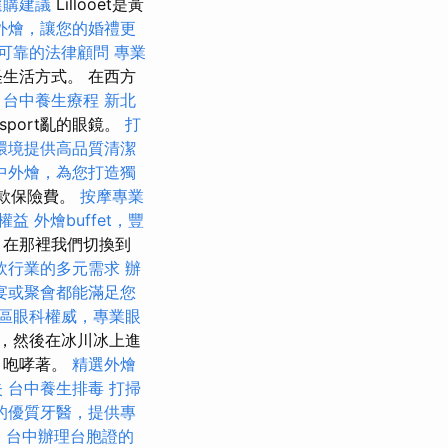
選購建議
Lillooet是黃
外燴，讓您的婚禮更
可靠的法律顧問
專業
生活方式。 在西方
。
台中養生療程
新北
port亂的眼鏡。
打
環境提供高品質清潔
中外燴，為您打造獨
付款保險費。
按摩專業
權益
外燴buffet，豐
，在那裡我們切換到
飲行業的多元需求
辦
宴或聚會都能滿足您
區眼科權威，專業眼
，然後在冰川冰上進
，咆哮著。
精選外燴
失
台中養生排毒
打掃
的優質牙醫，提供專
務
台中辦理台胞證的