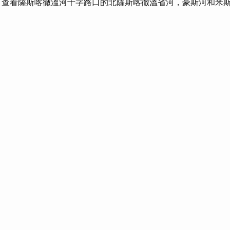
查看薩斯喀徹溫河十字路口的北薩斯喀徹溫省河，豪斯河和米