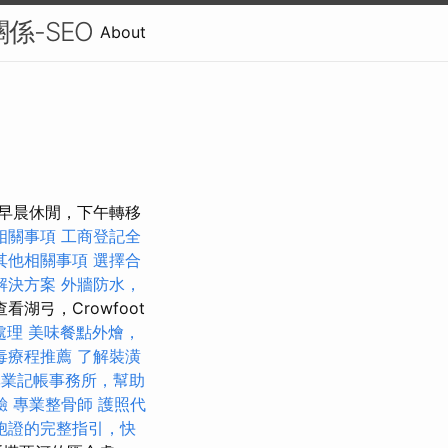
關係-SEO
About
的早晨休閒，下午轉移
相關事項
工商登記全
其他相關事項
選擇合
解決方案
外牆防水，
看湖弓，Crowfoot
處理
美味餐點外燴，
毒療程推薦
了解裝潢
專業記帳事務所，幫助
驗
專業整骨師
護照代
胞證的完整指引，快