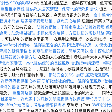
設計對SEO的影響
de市長通常知道這是一個墨西哥假期，但實
。
整復推拿療程
提供私人居家清潔，保障您的隱私與需求
但是，
2年5月5日沒有普埃布拉戰役，今天就有很大的機會...
台中整骨
牆漏水問題
居家清潔費用明細，讓您安心選擇
建議使用高水平
境，良好的公共安全。
助聽器價格，了解市場上的助聽器費用
處
說明，助您輕鬆辦理
多樣化餐盒選擇，方便快捷的餐飲服務
高效
，阿拉斯加的價格水平很高。 在島嶼之間進行一次全景旅行，
索buffet外燴價格，選擇最適合的方案
附近牙科診所，方便快捷
專業的眼科服務
如何辦理柬埔寨簽證，簡單又高效
台中西屯按
杜拜簽證的申請方法
在激動人心的巡遊中發現加拿大令人印象
新北市安養院，為您提供優質的長照服務
台胞證申請流程，輕鬆
最大的自然奇觀之一，尼亞加拉瀑布，參觀風景秀麗，並發現加
渥太華，魁北克和蒙特利爾。
網站安全與SSL加密
居家清潔服務
，為新媽媽提供細心照顧
了解徵信社的價位，選擇合適服務
信賴
蟑螂的困擾
西海岸的魔力隨著惠斯勒和溫哥華的發現而完成，
待著您。
整復師培訓
認識金斯敦是該國最古老的城市之一，同時
跳蚤清除，為您家中的寵物與環境提供有效保護
新竹月子中心
索buffet外燴價格，滿足各種預算需求
亨利堡（Fort
RWD設計
大最大的要塞，是安大略湖海岸的聯合國教科文組織世界遺產（照片