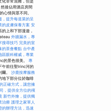
文化非常混雜，但是
，然後佔用酒店房間
的心情與眾不同。
盤，提升每道菜的呈
業的皮膚保養方案
安
區的上和下部漫遊，
ateau
外牆漏水，專
字搜尋技巧
完美的室
味的茶會餐點
台中產
地區眼科權威，專業
rinc的景色很美。
專
前往聖lrinc河的
利爾。
沙鹿按摩服務
的地下部分位於咖啡
的正確方式，讓您擁
司，提供全方位的殯
境
新竹外燴，提供獨
業治療
護理之家單人
證的辦理方法，迅速