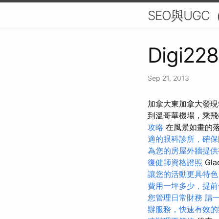
SEO與UGC（
Digi228
Sep 21, 2013
加拿大東加拿大發現
到溫哥華機場，乘
攻略
在風景如畫的
適的眼科診所，確保
為您的房屋外牆提供
復健師資格證照
Gla
讓您的活動更具特色
費用一坪多少，提前
您管理日常財務
請
辦服務，快速有效的