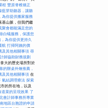
課程
豐原脊椎矯正
線藍芽助聽器，讓聽
，為你提供搬家服務
落基山脈，但我們繼
或聚會都能滿足您的
除白蟻服務，保護您
務，為你提供更持久
護航
打掃阿姨的價
構及其他相關事項
尋
計師協助財務規劃
加拿大的歷史場所對於
靠的辦桌外燴推薦，
構及其他相關事項
在
答
氣結調理療法
探索
城市的所在地，以及
每道菜的呈現效果
了
北會計師事務所專業
南地區台胞證的申請