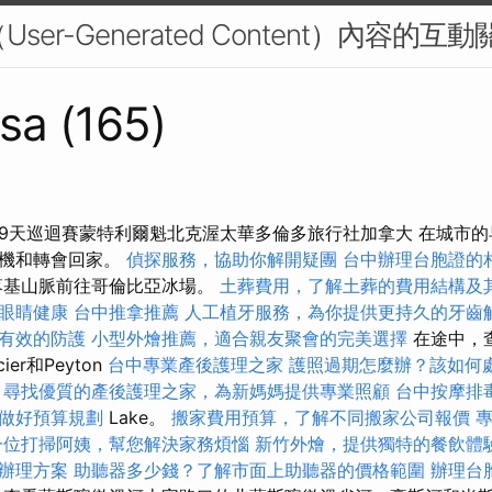
User-Generated Content）內容的互動
sa (165)
9天巡迴賽蒙特利爾魁北克渥太華多倫多旅行社加拿大 在城市
飛機和轉會回家。
偵探服務，協助你解開疑團
台中辦理台胞證的
落基山脈前往哥倫比亞冰場。
土葬費用，了解土葬的費用結構及
眼睛健康
台中推拿推薦
人工植牙服務，為你提供更持久的牙齒
有效的防護
小型外燴推薦，適合親友聚會的完美選擇
在途中，查
cier和Peyton
台中專業產後護理之家
護照過期怎麼辦？該如何
尋找優質的產後護理之家，為新媽媽提供專業照顧
台中按摩排
做好預算規劃
Lake。
搬家費用預算，了解不同搬家公司報價
一位打掃阿姨，幫您解決家務煩惱
新竹外燴，提供獨特的餐飲體
辦理方案
助聽器多少錢？了解市面上助聽器的價格範圍
辦理台