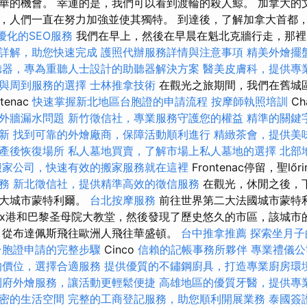
華的機會。 幸運的是，我們可以看到渡輪的殺人鯨。 加拿大的
，人們一直在努力加強並使其獨特。 到達後，了解加拿大首都
優化的SEO服務
我們在早上，然後在早晨在魁北克牆行走，那裡
詳解，助您快速完成
護照代辦服務詳情與注意事項
精美外燴擺
聽器，專為重聽人士設計的助聽器解決方案
醫美皮膚科，提供專
與周到服務的選擇
士林推拿技術
在觀光之旅期間，我們在舊城
enac
快速掌握新北地區台胞證的申請流程
按摩師執照培訓
Ch
外牆漏水問題
新竹徵信社，專業服務守護您的權益
精準的關鍵
新
找到可靠的外燴廠商，保障活動順利進行
精緻茶會，提供美
產後恢復場所
私人墓地買賣，了解市場上私人墓地的選擇
北部
搬家公司，快速有效的搬家服務就在這裡
Frontenac停留，聖lő
務
新北徵信社，提供精準高效的徵信服務
在觀光，休閒之後，下午
二大城市蒙特利爾。
台北按摩服務
前往世界第二大法國城市蒙特
eux港和巴黎圣母院大教堂，然後發現了歷史悠久的市區，該城市
 從布達佩斯飛往歐洲人飛往華盛頓。
台中推拿推薦
探索坐月子
台胞證申請的完整步驟
Cinco
信賴的記帳事務所夥伴
專業禮儀公
的價位，選擇合適服務
提供優質的不鏽鋼廚具，打造專業廚房環
到府外燴服務，讓活動更輕鬆便捷
高雄地區的優質牙醫，提供專
密的生活空間
完整的工商登記服務，助您順利開展業務
泰國簽