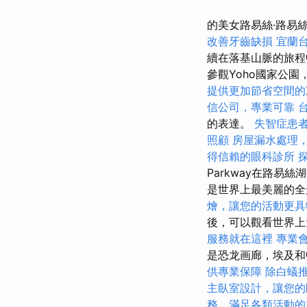
的美女路易絲·路易絲（
改善牙齒缺損
宜蘭
續在落基山脈的旅
參觀Yoho國家公
提供更加節省空間的
信公司，專業可靠
的表達。
失智症患
照顧
房屋漏水處理
得信賴的眼科診所
Parkway在路易絲湖
是世界上最美麗的
燴，讓您的活動更具
後，可以觀看世界上
服務就在這裡
專業
是恐龙画廊，埃及
供專業保障
除白蟻
主臥室設計，讓您的
務，滿足各類活動的