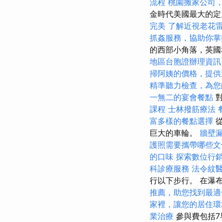
流程
桃園搬家公司
金時代美國最大的
完美
了解近視老花
抓姦服務，協助你掌
的西部小角落，英國
地區台胞證辦理資訊
掃阿姨的價格，提供
精準聽力檢查，為您
一無二的宴會餐點
對
課程
士林撥筋療法
富多樣的餐點選擇
從
巨大的車輪。
牆壁
護照需要攜帶哪些文
的口味
探索數位行
科診療服務
法令紋
行以下步行。 在瀑
推薦，助您找到最適
家裡，讓您的居住環
業治療
參與費包括7早