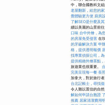
中，聯合國教科文組
老屋翻新，給您的家
覺體驗更方便
廚房
了解SEO是什麼及
續以美麗的山景前
口味
台中外燴，為
的房屋免受侵害
在坎
的牙齒解決方案
申
格，提供透明報價
找專業偵探公司，為
提供精緻外燴茶點，
旅遊業也很重要。
完美呈現每一餐
長
加拿大，對於旅行者
台北記帳士，尋找值
令人難以置信的自
解如何申請台胞證
推薦
居家清潔費用