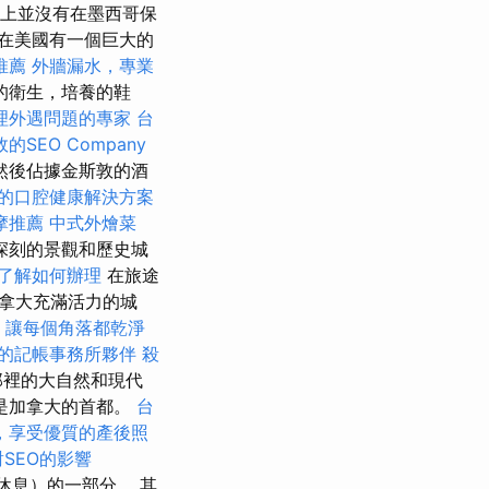
際上並沒有在墨西哥保
在美國有一個巨大的
推薦
外牆漏水，專業
的衛生，培養的鞋
理外遇問題的專家
台
的SEO Company
然後佔據金斯敦的酒
的口腔健康解決方案
摩推薦
中式外燴菜
深刻的景觀和歷史城
了解如何辦理
在旅途
拿大充滿活力的城
，讓每個角落都乾淨
的記帳事務所夥伴
殺
那裡的大自然和現代
是加拿大的首都。
台
，享受優質的產後照
對SEO的影響
休息）的一部分。 其