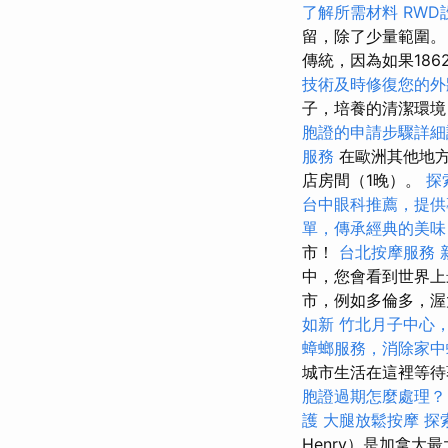
了解所需材料
RWD
留，除了少量範圍
傳統，因為如果186
技術及時修復您的外
子，培養的清潔環
胞證的申請步驟詳細
服務
在歐洲其他地方
店房間（1晚）。
探
台中眼科推薦，提供
單，傳承經典的美味
市！
台北按摩服務
中，您會看到世界上
市，例如多倫多，
如新
竹北月子中心
蟑螂服務，消除家中
城市生活在這裡等
胞證過期怎麼處理？
護
大腿放鬆按摩
探
Henry）是加拿