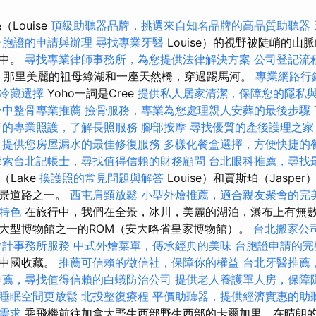
Louise
頂級助聽器品牌，挑選來自知名品牌的高品質助聽器
台胞證的申請與辦理
尋找專業牙醫
Louise）的視野被陡峭的山
程中。
尋找專業律師事務所，為您提供法律解決方案
公司登記流
園，那里美麗的祖母綠湖和一座天然橋，穿過踢馬河。
專業網路行
冷藏選擇
Yoho一詞是Cree
提供私人居家清潔，保障您的隱私
台中整骨專業推薦
撿骨服務，專業為您處理親人安葬的最後步驟
者的專業照護，了解長照服務
腳部按摩
尋找優質的產後護理之家
，提供您房屋漏水的最佳修復服務
多樣化餐盒選擇，方便快捷的
探索台北記帳士，尋找值得信賴的財務顧問
台北眼科推薦，尋找
（Lake
換護照的常見問題與解答
Louise）和賈斯珀（Jaspe
全景道路之一。
西屯肩頸放鬆
小型外燴推薦，適合親友聚會的完
特色
在旅行中，我們在全景，冰川，美麗的湖泊，瀑布上有無數
大型博物館之一的ROM（安大略省皇家博物館）。
台北搬家公
會計事務所服務
中式外燴菜單，傳承經典的美味
台胞證申請的完
和中國收藏。
推薦可信賴的徵信社，保障你的權益
台北牙醫推薦
推薦，尋找值得信賴的白蟻防治公司
提供老人養護單人房，保障
睡眠空間更放鬆
北投整復療程
平價助聽器，提供經濟實惠的助
需求
乘飛機前往加拿大野生西部野生西部的卡爾加里，在晴朗