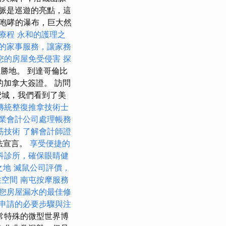
脈是巡遊的亮點，這
咆哮的瀑布，巨大然
療程
永和的護理之
的家事服務，讓家務
您的房屋免受侵害
探
勝地。 到達哥倫比
的加拿大簽證。 訪問
費城，我們看到了美
傳統整復推拿技術士
業會計公司處理帳務
筋技術
了解會計師證
法宣言。
享受便捷的
科診所，確保眼睛健
之地
滅鼠公司評價，
住空間
南屯按摩服務
您房屋漏水的最佳修
申請的必要步驟與注
常特殊的微型世界博