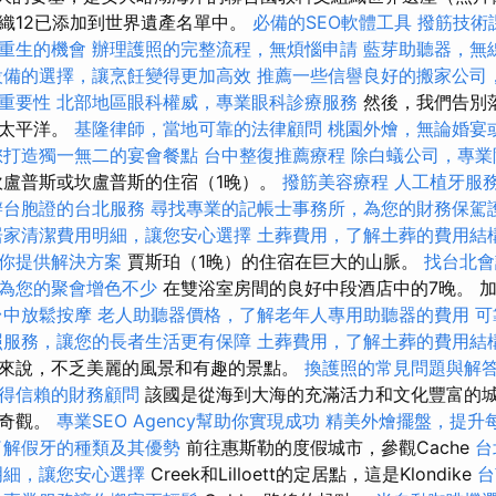
織12已添加到世界遺產名單中。
必備的SEO軟體工具
撥筋技術
重生的機會
辦理護照的完整流程，無煩惱申請
藍芽助聽器，無
設備的選擇，讓烹飪變得更加高效
推薦一些信譽良好的搬家公司
其重要性
北部地區眼科權威，專業眼科診療服務
然後，我們告別
往太平洋。
基隆律師，當地可靠的法律顧問
桃園外燴，無論婚宴
您打造獨一無二的宴會餐點
台中整復推薦療程
除白蟻公司，專業
盧普斯或坎盧普斯的住宿（1晚）。
撥筋美容療程
人工植牙服
辦台胞證的台北服務
尋找專業的記帳士事務所，為您的財務保駕
居家清潔費用明細，讓您安心選擇
土葬費用，了解土葬的費用結
你提供解決方案
賈斯珀（1晚）的住宿在巨大的山脈。
找台北會
為您的聚會增色不少
在雙浴室房間的良好中段酒店中的7晚。 
台中放鬆按摩
老人助聽器價格，了解老年人專用助聽器的費用
可
照服務，讓您的長者生活更有保障
土葬費用，了解土葬的費用結
來說，不乏美麗的風景和有趣的景點。
換護照的常見問題與解
得信賴的財務顧問
該國是從海到大海的充滿活力和文化豐富的
然奇觀。
專業SEO Agency幫助你實現成功
精美外燴擺盤，提升
了解假牙的種類及其優勢
前往惠斯勒的度假城市，參觀Cache
台
明細，讓您安心選擇
Creek和Lilloett的定居點，這是Klondike
台