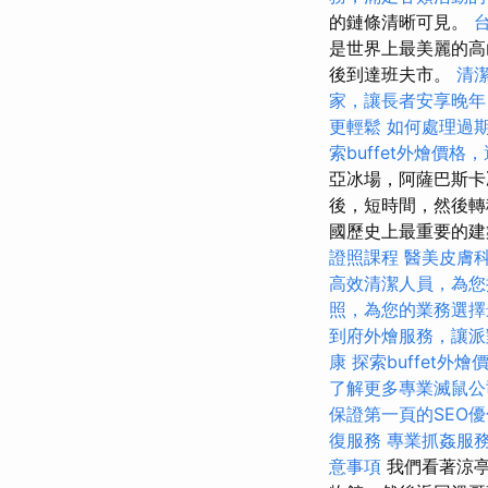
的鏈條清晰可見。
是世界上最美麗的高
後到達班夫市。
清
家，讓長者安享晚年
更輕鬆
如何處理過
索buffet外燴價
亞冰場，阿薩巴斯卡
後，短時間，然後轉
國歷史上最重要的
證照課程
醫美皮膚
高效清潔人員，為您
照，為您的業務選擇
到府外燴服務，讓派
康
探索buffet外
了解更多專業滅鼠公
保證第一頁的SEO
復服務
專業抓姦服
意事項
我們看著涼亭