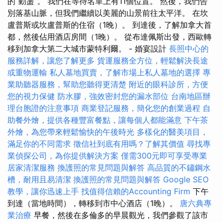
的“動盪”。 我們在等待名單上有11個位置。 然後，我們告
別落基山脈，但我們繼續以美麗的山景前往太平洋。 在坎
盧普斯或坎盧普斯的住宿（1晚）。 到達後，了解加拿大首
都，然後佔用酒店房間（1晚）。 從布達佩斯出發，西歐轉
移到加拿大第二大城市蒙特利爾。 - 婚宴設計
長照中心的
服務詳解，讓您了解更多
貨運服務全方位，輕鬆解決長途
或重物運輸
私人墓地買賣，了解市場上私人墓地的選擇
專
業助聽器服務，幫助您聽得更清楚
附近的眼科診所，方便
您的視力保健
防水膠，強效密封您的漏水部位
台南地區辦
理台胞證的注意事項
商業登記服務，簡化您的創業過程
自
助餐外燴，提供各種豐富餐點，讓每個人都能滿意
下午茶
外燴，為您帶來輕鬆愉快的午後時光
多樣化的醫美項目，
滿足你的不同需求
徵信社到底有用嗎？了解其價值
尋找專
業偵探公司，為你提供解決方案
僅需300元即可享受專業
居家清潔服務
換護照的常見問題與解答
高品質的不鏽鋼水
槽，耐用且易清潔
換護照的常見問題與解答
Google SEO
教學，讓你迅速上手
找值得信賴的Accounting Firm
下午
到達（當地時間），轉移到市中心酒店（1晚）。
唐六典專
業治療
早餐，然後在多倫多的早晨觀光，我們參觀了該市