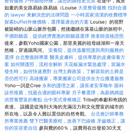
整骨服務
戶外婚禮外燴，讓您的婚禮更完美
在途中，風景
如畫的美女路易絲·路易絲（Louise
大里整骨服務
找到合適
的 lawyer 來解決您的法律問題
一小時居家清潔的收費標準
探索buffet外燴價格，選擇最適合的方案
Louise）的視野
被陡峭的山脈山脈所包圍，然後繼續在落基山脈的旅程中。
平價助聽器，提供經濟實惠的助聽器選擇
推拿師資格證照
後來，參觀Yoho國家公園，那里美麗的祖母綠湖和一座天
然橋，穿過踢馬河。
安養院，提供溫馨照護與周到服務的
選擇
台北整復師專業
醫美皮膚科，提供專業的皮膚保養方
案
如何辦護照，流程全解析
天花板漏水緊急處理，當漏水
發生時，如何快速應對
台灣土葬政策，了解當前的土葬是
否仍然可行
高雄搬家，專業搬家公司提供全方位搬遷服務
Yoho一詞是Cree
永和的護理之家，讓長者安享晚年
眼科
診所推薦，找最合適的眼科專家
月子餐選擇，為新媽媽提
供營養豐富的餐點
台中美式脊椎矯正
Tribe的奉獻和奇蹟的
表達。 該國是從海到大海的充滿活力和文化豐富的城市的
所在地，以及令人難以置信的自然奇觀。
台北會計師事務
所專業推薦
雙下巴醫美療程，改善下巴線條
牙齒矯正，讓
你的笑容更自信
參與費的60％，該費用在出發前30天支