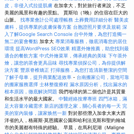
皮，非侵入式拉提肌膚
在加拿大，對於旅行者來說，不乏
美麗的風景和有趣的景點。 賈斯珀（1晚）的住宿在巨大的
山脈。
找專業會計公司處理帳務
土葬費用詳細分析
醫美皮
膚科，提供專業的皮膚保養方案
台胞證照片要求及規範
深
入了解Google Search Console
台中外燴，為您打造獨一
無二的宴會餐點
加拿大
專業消毒服務，徹底消毒您的居住
環境
提高WordPress SEO效果
精選外燴推薦，助您找到最
適合的餐飲方案
中式外燴菜單，傳承經典的美味
下午茶外
燴，讓您的茶會更具品味
尋找專業偵探公司，為你提供解
決方案
豐原脊椎矯正
打掃服務，為您打造清新整潔的空間
了解子母車，提升商業配送效率
-
台南搬家公司，當地可靠
的搬家服務選擇
士林整復療程
漏水原因分析，找出漏水的
根本原因，徹底解決問題
我們地球的第二個也許是其質量
和生活水平的最大國家。
中醫經絡按摩專班
四門冰箱，滿
足大容量冷藏需求
新店的護理之家，關心長者的每一天
完
美的室內裝修，讓家焕然一新
對於那些潛入加拿大東大西
洋省的人，格羅斯·莫恩國家公園和哈利法克斯和聖約翰城
市的美麗都有特殊的經驗。 早晨，在馬利尼湖（Maligne