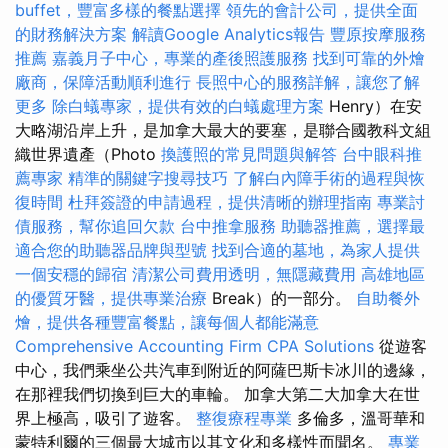
buffet，豐富多樣的餐點選擇
領先的會計公司，提供全面
的財務解決方案
解讀Google Analytics報告
豐原按摩服務
推薦
嘉義月子中心，專業的產後照護服務
找到可靠的外燴
廠商，保障活動順利進行
長照中心的服務詳解，讓您了解
更多
除白蟻專家，提供有效的白蟻處理方案
Henry）在安
大略湖沿岸上升，是加拿大最大的要塞，是聯合國教科文組
織世界遺產（Photo
換護照的常見問題與解答
台中眼科推
薦專家
精準的關鍵字搜尋技巧
了解白內障手術的過程與恢
復時間
杜拜簽證的申請過程，提供清晰的辦理指南
專業討
債服務，幫你追回欠款
台中推拿服務
助聽器推薦，選擇最
適合您的助聽器品牌與型號
找到合適的墓地，為家人提供
一個安穩的歸宿
清潔公司費用透明，無隱藏費用
高雄地區
的優質牙醫，提供專業治療
Break）的一部分。
自助餐外
燴，提供各種豐富餐點，讓每個人都能滿意
Comprehensive Accounting Firm CPA Solutions
從遊客
中心，我們乘坐公共汽車到附近的阿薩巴斯卡冰川的邊緣，
在那裡我們切換到巨大的車輪。 加拿大第二大加拿大在世
界上極高，吸引了遊客。
整復療程專業
多倫多，溫哥華和
蒙特利爾的三個最大城市以其文化和多樣性而聞名。
專業