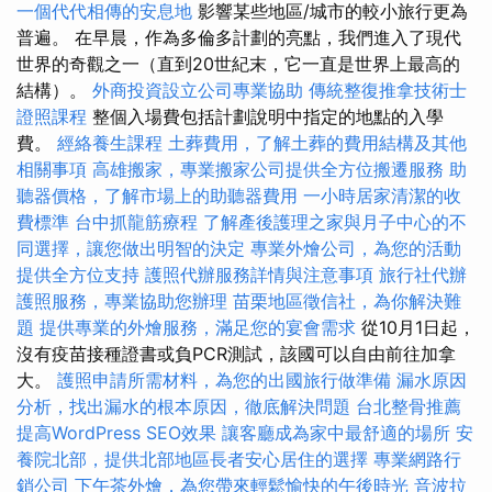
一個代代相傳的安息地
影響某些地區/城市的較小旅行更為
普遍。 在早晨，作為多倫多計劃的亮點，我們進入了現代
世界的奇觀之一（直到20世紀末，它一直是世界上最高的
結構）。
外商投資設立公司專業協助
傳統整復推拿技術士
證照課程
整個入場費包括計劃說明中指定的地點的入學
費。
經絡養生課程
土葬費用，了解土葬的費用結構及其他
相關事項
高雄搬家，專業搬家公司提供全方位搬遷服務
助
聽器價格，了解市場上的助聽器費用
一小時居家清潔的收
費標準
台中抓龍筋療程
了解產後護理之家與月子中心的不
同選擇，讓您做出明智的決定
專業外燴公司，為您的活動
提供全方位支持
護照代辦服務詳情與注意事項
旅行社代辦
護照服務，專業協助您辦理
苗栗地區徵信社，為你解決難
題
提供專業的外燴服務，滿足您的宴會需求
從10月1日起，
沒有疫苗接種證書或負PCR測試，該國可以自由前往加拿
大。
護照申請所需材料，為您的出國旅行做準備
漏水原因
分析，找出漏水的根本原因，徹底解決問題
台北整骨推薦
提高WordPress SEO效果
讓客廳成為家中最舒適的場所
安
養院北部，提供北部地區長者安心居住的選擇
專業網路行
銷公司
下午茶外燴，為您帶來輕鬆愉快的午後時光
音波拉