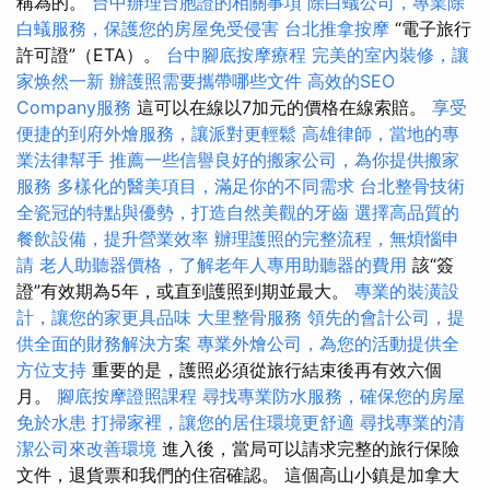
稱為的。
台中辦理台胞證的相關事項
除白蟻公司，專業除
白蟻服務，保護您的房屋免受侵害
台北推拿按摩
“電子旅行
許可證”（ETA）。
台中腳底按摩療程
完美的室內裝修，讓
家焕然一新
辦護照需要攜帶哪些文件
高效的SEO
Company服務
這可以在線以7加元的價格在線索賠。
享受
便捷的到府外燴服務，讓派對更輕鬆
高雄律師，當地的專
業法律幫手
推薦一些信譽良好的搬家公司，為你提供搬家
服務
多樣化的醫美項目，滿足你的不同需求
台北整骨技術
全瓷冠的特點與優勢，打造自然美觀的牙齒
選擇高品質的
餐飲設備，提升營業效率
辦理護照的完整流程，無煩惱申
請
老人助聽器價格，了解老年人專用助聽器的費用
該“簽
證”有效期為5年，或直到護照到期並最大。
專業的裝潢設
計，讓您的家更具品味
大里整骨服務
領先的會計公司，提
供全面的財務解決方案
專業外燴公司，為您的活動提供全
方位支持
重要的是，護照必須從旅行結束後再有效六個
月。
腳底按摩證照課程
尋找專業防水服務，確保您的房屋
免於水患
打掃家裡，讓您的居住環境更舒適
尋找專業的清
潔公司來改善環境
進入後，當局可以請求完整的旅行保險
文件，退貨票和我們的住宿確認。 這個高山小鎮是加拿大