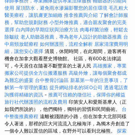
律師事務所，專業團隊提供專業法律服務
輔聽器的功能與
使用
屋頂防水，避免雨水滲漏影響您的居住環境
毛孔粗大
醫美療程，讓肌膚更加細緻
推拿推薦與介紹
了解會計師服
務，幫助您規劃財務
小型外燴推薦，適合親友聚會的完美
選擇
白內障的早期症狀與治療方法
肉毒桿菌治療，輕鬆去
除皺紋
老人助聽器推薦，專為老年人設計的助聽器推薦
台
中肩頸放鬆療程
如何辦護照，流程全解析
居家清潔費用明
細，讓您安心選擇
清晨，休閒時間，在此期間，遊客將有
機會在加拿大觀看歷史博物館。 社區，有600名法律認
可，今天居住在隨著不斷豐富的土著人民
高雄搬家，專業
搬家公司提供全方位搬遷服務
高級外燴，讓每個聚會都成
為難忘的盛宴
台中整骨討論區
新墓第一年的注意事項，了
解第一年管理的重點
提升網站排名的SEO公司
透過電話查
詢獲得精確的資訊
-
推薦可信賴的徵信社，保障你的權益
旅行社代辦護照的流程及費用
印第安人和愛斯基摩人（正
如我們所說的），他們獨特，獨特的習慣和民間藝術。
台
中整復推薦療程
遠離被踐踏的小路，但在加拿大北部同樣
令人著迷，那裡的巨大河流流入北極海洋，為獨木舟創造了
一個令人難以置信的區域，在野外可以看到北極熊。
探索