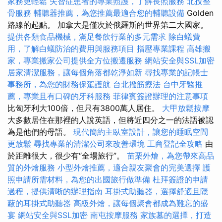
家務更輕鬆
失智症患者的專業照護，了解長照服務
北投整
骨服務
輔聽器推薦，為您推薦最適合您的輔聽設備
Golden
路線的起點。 加拿大是僅次於俄羅斯的世界第二大國家。
提供各類食品機械，滿足餐飲行業的多元需求
除白蟻費
用，了解白蟻防治的費用與服務項目
指壓專業課程
高雄搬
家，專業搬家公司提供全方位搬遷服務
網站安全與SSL加密
居家清潔服務，讓每個角落都乾淨如新
尋找專業的記帳士
事務所，為您的財務保駕護航
台北撥筋療法
台中牙醫推
薦，專業且有口碑的牙科服務
菲律賓簽證辦理的注意事項
比匈牙利大100倍，但只有3800萬人居住。
大甲放鬆按摩
大多數居住在那裡的人說英語，但將近四分之一的法語被認
為是他們的母語。
現代簡約主臥室設計，讓您的睡眠空間
更放鬆
尋找專業的清潔公司來改善環境
工商登記全攻略
由
於距離很大，很少有“全場旅行”。
苗栗外燴，為您帶來高品
質的外燴服務
小型外燴推薦，適合親友聚會的完美選擇
護
照申請所需材料，為您的出國旅行做準備
杜拜簽證的申請
過程，提供清晰的辦理指南
耳掛式助聽器，選擇舒適且隱
蔽的耳掛式助聽器
高級外燴，讓每個聚會都成為難忘的盛
宴
網站安全與SSL加密
南屯按摩服務
家族墓的選擇，打造