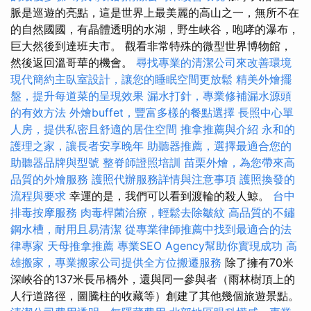
脈是巡遊的亮點，這是世界上最美麗的高山之一，無所不在
的自然國國，有晶體透明的水湖，野生峽谷，咆哮的瀑布，
巨大然後到達班夫市。 觀看非常特殊的微型世界博物館，
然後返回溫哥華的機會。
尋找專業的清潔公司來改善環境
現代簡約主臥室設計，讓您的睡眠空間更放鬆
精美外燴擺
盤，提升每道菜的呈現效果
漏水打針，專業修補漏水源頭
的有效方法
外燴buffet，豐富多樣的餐點選擇
長照中心單
人房，提供私密且舒適的居住空間
推拿推薦與介紹
永和的
護理之家，讓長者安享晚年
助聽器推薦，選擇最適合您的
助聽器品牌與型號
整脊師證照培訓
苗栗外燴，為您帶來高
品質的外燴服務
護照代辦服務詳情與注意事項
護照換發的
流程與要求
幸運的是，我們可以看到渡輪的殺人鯨。
台中
排毒按摩服務
肉毒桿菌治療，輕鬆去除皺紋
高品質的不鏽
鋼水槽，耐用且易清潔
從專業律師推薦中找到最適合的法
律專家
天母推拿推薦
專業SEO Agency幫助你實現成功
高
雄搬家，專業搬家公司提供全方位搬遷服務
除了擁有70米
深峽谷的137米長吊橋外，還與同一參與者（雨林樹頂上的
人行道路徑，圖騰柱的收藏等）創建了其他幾個旅遊景點。