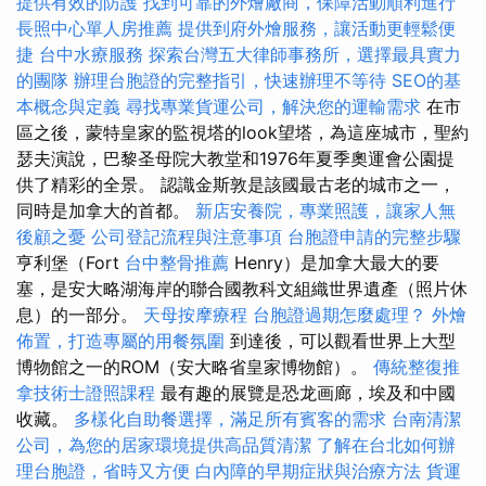
提供有效的防護
找到可靠的外燴廠商，保障活動順利進行
長照中心單人房推薦
提供到府外燴服務，讓活動更輕鬆便
捷
台中水療服務
探索台灣五大律師事務所，選擇最具實力
的團隊
辦理台胞證的完整指引，快速辦理不等待
SEO的基
本概念與定義
尋找專業貨運公司，解決您的運輸需求
在市
區之後，蒙特皇家的監視塔的look望塔，為這座城市，聖約
瑟夫演說，巴黎圣母院大教堂和1976年夏季奧運會公園提
供了精彩的全景。 認識金斯敦是該國最古老的城市之一，
同時是加拿大的首都。
新店安養院，專業照護，讓家人無
後顧之憂
公司登記流程與注意事項
台胞證申請的完整步驟
亨利堡（Fort
台中整骨推薦
Henry）是加拿大最大的要
塞，是安大略湖海岸的聯合國教科文組織世界遺產（照片休
息）的一部分。
天母按摩療程
台胞證過期怎麼處理？
外燴
佈置，打造專屬的用餐氛圍
到達後，可以觀看世界上大型
博物館之一的ROM（安大略省皇家博物館）。
傳統整復推
拿技術士證照課程
最有趣的展覽是恐龙画廊，埃及和中國
收藏。
多樣化自助餐選擇，滿足所有賓客的需求
台南清潔
公司，為您的居家環境提供高品質清潔
了解在台北如何辦
理台胞證，省時又方便
白內障的早期症狀與治療方法
貨運