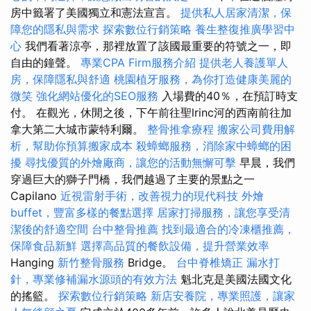
房中籤署了美國獨立和憲法宣言。
提供私人居家清潔，保
障您的隱私與需求
探索數位行銷策略
養生整復推廣學習中
心
我們看著涼亭，那裡放置了該國最重要的符號之一，即
自由的鐘聲。
專業CPA Firm服務介紹
提供老人養護單人
房，保障隱私與舒適
桃園植牙服務，為你打造健康美麗的
微笑
強化網站優化的SEO服務
入場費的40％，在預訂時支
付。 在觀光，休閒之後，下午前往聖lrinc河的西南前往加
拿大第二大城市蒙特利爾。
整骨推拿療程
搬家公司費用解
析，幫助你預算搬家成本
殺蟑螂服務，消除家中蟑螂的困
擾
尋找優質的外燴廠商，讓您的活動無懈可擊
早晨，我們
穿過巨大的獅子門橋，我們越過了主要的景點之一
Capilano
近視雷射手術，改善視力的現代科技
外燴
buffet，豐富多樣的餐點選擇
居家打掃服務，讓您享受清
潔後的舒適空間
台中整骨推薦
找到最適合的冷凍櫃推薦，
保障食品新鮮
選擇高品質的餐飲設備，提升營業效率
Hanging
新竹整骨服務
Bridge。
台中脊椎矯正
漏水打
針，專業修補漏水源頭的有效方法
魁北克是美國法國文化
的搖籃。
探索數位行銷策略
新店安養院，專業照護，讓家