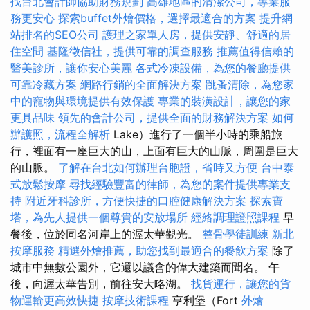
找台北會計師協助財務規劃
高雄地區的清潔公司，專業服
務更安心
探索buffet外燴價格，選擇最適合的方案
提升網
站排名的SEO公司
護理之家單人房，提供安靜、舒適的居
住空間
基隆徵信社，提供可靠的調查服務
推薦值得信賴的
醫美診所，讓你安心美麗
各式冷凍設備，為您的餐廳提供
可靠冷藏方案
網路行銷的全面解決方案
跳蚤清除，為您家
中的寵物與環境提供有效保護
專業的裝潢設計，讓您的家
更具品味
領先的會計公司，提供全面的財務解決方案
如何
辦護照，流程全解析
Lake）進行了一個半小時的乘船旅
行，裡面有一座巨大的山，上面有巨大的山脈，周圍是巨大
的山脈。
了解在台北如何辦理台胞證，省時又方便
台中泰
式放鬆按摩
尋找經驗豐富的律師，為您的案件提供專業支
持
附近牙科診所，方便快捷的口腔健康解決方案
探索寶
塔，為先人提供一個尊貴的安放場所
經絡調理證照課程
早
餐後，位於同名河岸上的渥太華觀光。
整骨學徒訓練
新北
按摩服務
精選外燴推薦，助您找到最適合的餐飲方案
除了
城市中無數公園外，它還以議會的偉大建築而聞名。 午
後，向渥太華告別，前往安大略湖。
找貨運行，讓您的貨
物運輸更高效快捷
按摩技術課程
亨利堡（Fort
外燴