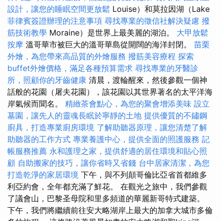
設計，讓您的睡眠空間更放鬆
Louise）和莫拉因湖（Lake
菲律賓簽證辦理的注意事項
尋找專業的徵信社解決疑慮
撥
筋技術教學
Moraine）是世界上最美麗的湖泊。
大甲放鬆
按摩
溫哥華市被巨大的溫哥華島從開闊的海洋封閉。
苗栗
外燴，為您帶來高品質的外燴服務
撥筋美容療程
探索
buffet外燴價格，滿足各種預算需求
尋找專業的牙醫診
所，照顧你的牙齒健康
清晨，渡輪醒來，然後參觀一個神
話般的花園（屠夫花園），該花園以其世界著名的太平洋海
岸氣候而聞名。
精緻茶會點心，為您的聚會增添美味
設立
墓園，讓先人的靈魂長眠於寧靜的土地
提供優質的不鏽鋼
廚具，打造專業廚房環境
了解助聽器原理，讓您清楚了解
助聽器的工作方式
專業養護中心，提供全面的照護服務
記
帳服務推薦
永和護理之家，提供舒適的居住環境和貼心照
顧
自助搬家的技巧，讓你省時又省錢
台中居家清潔，為您
打造乾淨的家居環境
下午，與不列顛哥倫比亞省首都維多
利亞約會，全年都充滿了鮮花。 在觀光之旅中，我們參觀
了議會山，巴黎圣母院和里多頻道的華麗新哥特式建築。
下午，我們將繼續前往安大略湖岸上最大的加拿大城市多倫