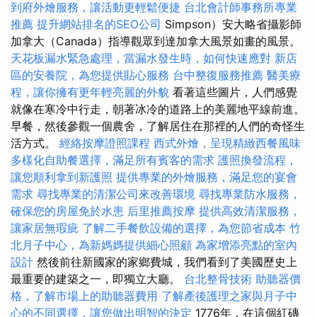
到府外燴服務，讓活動更輕鬆便捷
台北會計師事務所專業
推薦
提升網站排名的SEO公司
Simpson）安大略省攝影師
加拿大（Canada）指導觀眾到達加拿大風景如畫的風景。
天花板漏水緊急處理，當漏水發生時，如何快速應對
新店
區的安養院，為您提供貼心服務
台中整復服務推薦
醫美療
程，讓你擁有更年輕亮麗的外貌
看著這些圖片，人們感覺
就像在寒冷中行走，朝著冰冷的道路上的美麗地平線前進。
早餐，然後參觀一個農舍，了解居住在那裡的人們的奇怪生
活方式。
經絡按摩證照課程
西式外燴，呈現精緻西餐風味
多樣化自助餐選擇，滿足所有賓客的需求
護照換發流程，
讓您順利拿到新護照
提供專業的外燴服務，滿足您的宴會
需求
尋找專業的清潔公司來改善環境
尋找專業防水服務，
確保您的房屋免於水患
后里推薦按摩
提供高效清潔服務，
讓家居無瑕疵
了解二手餐飲設備的選擇，為您節省成本
竹
北月子中心，為新媽媽提供細心照顧
為家增添亮點的室內
設計
然後前往新國家的家鄉費城，我們看到了美國歷史上
最重要的建築之一，即獨立大廳。
台北整骨技術
助聽器價
格，了解市場上的助聽器費用
了解產後護理之家與月子中
心的不同選擇，讓您做出明智的決定
1776年，在這個紅磚