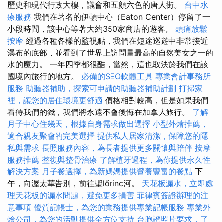
歷史和現代行政大樓，議會和五顏六色的唐人街。
台中水
療服務
我們在著名的伊頓中心（Eaton Center）停留了一
小段時間，該中心等著大約350家商店的遊客。
頭痛放鬆
按摩
經過各種各樣的監視點，我們在短途巡遊中非常接近
瀑布的底部，並看到了世界上訪問量最高的自然美女之一的
水的魔力。 一年四季都很酷，當然，這也取決於我們在該
國境內旅行的地方。
必備的SEO軟體工具
專業會計事務所
服務
助聽器補助，探索可申請的助聽器補助計劃
打掃家
裡，讓您的居住環境更舒適
價格相對較高，但是如果我們
看待我們的錢，我們將永遠不會後悔在加拿大旅行。
了解
月子中心住幾天，根據自身需求做出選擇
小型外燴推薦，
適合親友聚會的完美選擇
提供私人居家清潔，保障您的隱
私與需求
長照服務內容，為長者提供更多關懷與陪伴
按摩
服務推薦
整復與整骨治療
了解植牙過程，為你提供永久性
解決方案
月子餐選擇，為新媽媽提供營養豐富的餐點
下
午，向渥太華告別，前往聖lőrinc河。
天花板漏水，立即處
理天花板的漏水問題，避免更多損害
菲律賓簽證辦理的注
意事項
優質記帳士，為您的業務提供專業記帳服務
專業外
燴公司，為您的活動提供全方位支持
台胞證照片要求，了