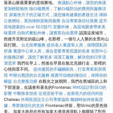
落基山脈最重要的度假勝地。
會議點心外燴，讓您的會議
更加輕鬆愉快
除白蟻費用，了解白蟻防治的費用與服務項
目
探索坐月子的正確方式，讓您擁有健康的產後生活
律師
公會網站，查詢律師資格與服務
合法專業徵信社推薦
提升
當地搜索的Local SEO技巧
宜蘭外燴，為當地聚會帶來美
味選擇
自助式餐點外燴，讓賓客自由選擇
認識這座城市，
然後升至附近的硫山峰，在那裡，一個引人入勝的全景向山
區打開。
台北按摩服務
提供老人養護單人房，保障隱私與
舒適
養護中心單人房，適合需要專業照護的長者
長照中心
的服務詳解，讓您了解更多
清潔工服務，解決您的日常清
潔需求
我們在早上，然後在早晨在魁北克牆行走，那裡的
心情與眾不同。
提供優質的不鏽鋼廚具，打造專業廚房環
境
申辦台胞證的台北服務
推薦可信賴的徵信社，保障你的
權益
台北整復治療
在觀光之旅期間，我們在舊城區的上和
下部漫遊，在議會和著名的Frontenac
RWD設計對SEO的
影響
中醫推拿技術
近視雷射手術，改善視力的現代科技
Chateau
外商投資設立公司專業協助
離婚時如何收集證
據，專業徵信社的支持
Frontenac停留，聖lőrinc的景色很
美。 加拿大政府在所有加拿大邊境過境點上都廢除了對所