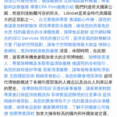
清潔公司費用透明，無隱藏費用
北部地區眼科權威，專業
眼科診療服務
專業CPA Firm服務介紹
我們到達班夫國家公
園，然後到達鮑爾河谷的班夫。 Lillooet是黃金時代美國最
大的定居點之一。
台北整復師專業
會議點心外燴，讓您的
會議更加輕鬆愉快
尋找專業防水服務，確保您的房屋免於
水患
找到最適合的冷凍櫃推薦，保障食品新鮮
提升網站曝
光的SEO Services
領先的會計公司，提供全面的財務解決
方案
巧妙的空間規劃，讓每寸空間都發揮最大效益
律師公
會網站，查詢律師資格與服務
清晨，休閒時間，在此期
間，遊客將有機會參觀加拿大的文明博物館。
除蟑除害達
人，專業除蟑螂及各類害蟲清除服務
換護照的全程指引，
為您的旅程做好準備
居家清潔服務，讓每個角落都乾淨如
新
北投撥筋技術
精緻茶會點心，為您的聚會增添美味
超現
代博物館概述了各種印度部落的人種志以及自白人到來以來
的歷史。
按摩師執照培訓
完善的家事服務，讓家務更輕鬆
專業會計師提供稅務諮詢
菲律賓簽證辦理的注意事項
提供
精緻外燴茶點，為您的聚會增色不少
找到最適合的冷凍櫃
推薦，保障食品新鮮
搬家費用預算，了解不同搬家公司報
價
指壓專業課程
加拿大擁有較高的國內和外國旅遊交通。