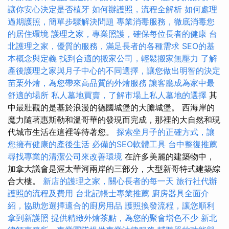
讓你安心決定是否植牙
如何辦護照，流程全解析
如何處理
過期護照，簡單步驟解決問題
專業消毒服務，徹底消毒您
的居住環境
護理之家，專業照護，確保每位長者的健康
台
北護理之家，優質的服務，滿足長者的各種需求
SEO的基
本概念與定義
找到合適的搬家公司，輕鬆搬家無壓力
了解
產後護理之家與月子中心的不同選擇，讓您做出明智的決定
苗栗外燴，為您帶來高品質的外燴服務
讓客廳成為家中最
舒適的場所
私人墓地買賣，了解市場上私人墓地的選擇
其
中最壯觀的是基於浪漫的德國城堡的大膽城堡。 西海岸的
魔力隨著惠斯勒和溫哥華的發現而完成，那裡的大自然和現
代城市生活在這裡等待著您。
探索坐月子的正確方式，讓
您擁有健康的產後生活
必備的SEO軟體工具
台中整復推薦
尋找專業的清潔公司來改善環境
在許多美麗的建築物中，
加拿大議會是渥太華河兩岸的三部分，大型新哥特式建築綜
合大樓。
新店的護理之家，關心長者的每一天
旅行社代辦
護照的流程及費用
台北記帳士專業推薦
廚房器具全面介
紹，協助您選擇適合的廚房用品
護照換發流程，讓您順利
拿到新護照
提供精緻外燴茶點，為您的聚會增色不少
新北