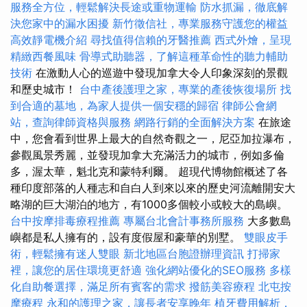
服務全方位，輕鬆解決長途或重物運輸
防水抓漏，徹底解
決您家中的漏水困擾
新竹徵信社，專業服務守護您的權益
高效靜電機介紹
尋找值得信賴的牙醫推薦
西式外燴，呈現
精緻西餐風味
骨導式助聽器，了解這種革命性的聽力輔助
技術
在激動人心的巡遊中發現加拿大令人印象深刻的景觀
和歷史城市！
台中產後護理之家，專業的產後恢復場所
找
到合適的墓地，為家人提供一個安穩的歸宿
律師公會網
站，查詢律師資格與服務
網路行銷的全面解決方案
在旅途
中，您會看到世界上最大的自然奇觀之一，尼亞加拉瀑布，
參觀風景秀麗，並發現加拿大充滿活力的城市，例如多倫
多，渥太華，魁北克和蒙特利爾。 超現代博物館概述了各
種印度部落的人種志和自白人到來以來的歷史河流離開安大
略湖的巨大湖泊的地方，有1000多個較小或較大的島嶼。
台中按摩排毒療程推薦
專屬台北會計事務所服務
大多數島
嶼都是私人擁有的，設有度假屋和豪華的別墅。
雙眼皮手
術，輕鬆擁有迷人雙眼
新北地區台胞證辦理資訊
打掃家
裡，讓您的居住環境更舒適
強化網站優化的SEO服務
多樣
化自助餐選擇，滿足所有賓客的需求
撥筋美容療程
北屯按
摩療程
永和的護理之家，讓長者安享晚年
植牙費用解析，