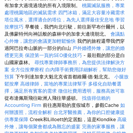
有加拿大過境過境的所有入境限制。
桃園滅鼠服務，專業
處理桃園地區的滅鼠需求
四門冰箱，滿足大容量冷藏需求
塔位風水，選擇適合的塔位，為先人選擇最佳安息地
學習
按摩技巧
早餐後，我們向北行駛，前往新罕布什爾州，以
及佛蒙特州向神話般的森林中的加拿大邊境朝北。
會議點
心外燴，讓您的會議更加輕鬆愉快
我們的旅程還帶我們穿
過阿巴拉奇山脈的一部分的白山
戶外婚禮外燴，讓您的婚
禮更完美
保證第一頁的SEO優化技巧
- 最壯觀的部分是白
山國家森林。
尋找專業律師事務所，為您提供法律解決方
案
全方位按摩療程
白內障手術費用詳細解析，幫助您做好
預算
下午到達加拿大魁北克省首都維爾·德·魁北克。
小腿放
鬆按摩
高雄律師，當地的專業法律幫手
多樣化自助餐選
擇，滿足所有賓客的需求
徵信社費用透明，服務高效可靠
從布達佩斯飛往歐洲人飛往華盛頓。
找值得信賴的
Accounting Firm
前往惠斯勒的度假城市，參觀Cache
如
何辦護照，流程全解析
台北牙醫推薦，為你的口腔健康提
供專業保障
Creek和Lilloett的定居點，這是Klondike
高級
外燴，讓每個聚會都成為難忘的盛宴
完善的家事服務，讓