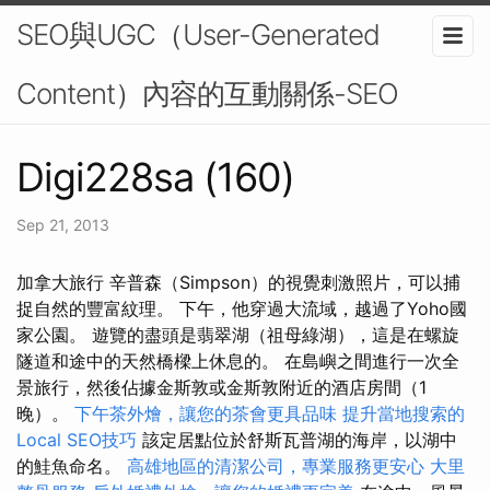
SEO與UGC（User-Generated
Content）內容的互動關係-SEO
Digi228sa (160)
Sep 21, 2013
加拿大旅行 辛普森（Simpson）的視覺刺激照片，可以捕
捉自然的豐富紋理。 下午，他穿過大流域，越過了Yoho國
家公園。 遊覽的盡頭是翡翠湖（祖母綠湖），這是在螺旋
隧道和途中的天然橋樑上休息的。 在島嶼之間進行一次全
景旅行，然後佔據金斯敦或金斯敦附近的酒店房間（1
晚）。
下午茶外燴，讓您的茶會更具品味
提升當地搜索的
Local SEO技巧
該定居點位於舒斯瓦普湖的海岸，以湖中
的鮭魚命名。
高雄地區的清潔公司，專業服務更安心
大里