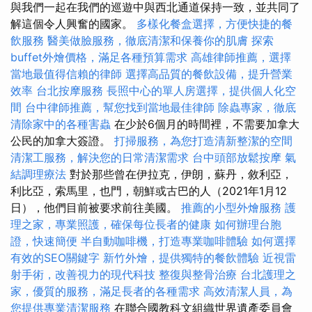
與我們一起在我們的巡遊中與西北通道保持一致，並共同了
解這個令人興奮的國家。
多樣化餐盒選擇，方便快捷的餐
飲服務
醫美做臉服務，徹底清潔和保養你的肌膚
探索
buffet外燴價格，滿足各種預算需求
高雄律師推薦，選擇
當地最值得信賴的律師
選擇高品質的餐飲設備，提升營業
效率
台北按摩服務
長照中心的單人房選擇，提供個人化空
間
台中律師推薦，幫您找到當地最佳律師
除蟲專家，徹底
清除家中的各種害蟲
在少於6個月的時間裡，不需要加拿大
公民的加拿大簽證。
打掃服務，為您打造清新整潔的空間
清潔工服務，解決您的日常清潔需求
台中頭部放鬆按摩
氣
結調理療法
對於那些曾在伊拉克，伊朗，蘇丹，敘利亞，
利比亞，索馬里，也門，朝鮮或古巴的人（2021年1月12
日），他們目前被要求前往美國。
推薦的小型外燴服務
護
理之家，專業照護，確保每位長者的健康
如何辦理台胞
證，快速簡便
半自動咖啡機，打造專業咖啡體驗
如何選擇
有效的SEO關鍵字
新竹外燴，提供獨特的餐飲體驗
近視雷
射手術，改善視力的現代科技
整復與整骨治療
台北護理之
家，優質的服務，滿足長者的各種需求
高效清潔人員，為
您提供專業清潔服務
在聯合國教科文組織世界遺產委員會