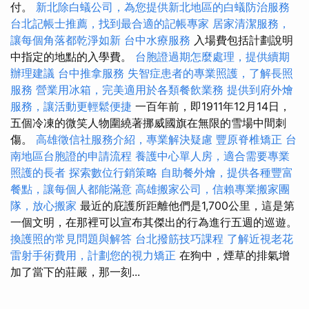
付。
新北除白蟻公司，為您提供新北地區的白蟻防治服務
台北記帳士推薦，找到最合適的記帳專家
居家清潔服務，
讓每個角落都乾淨如新
台中水療服務
入場費包括計劃說明
中指定的地點的入學費。
台胞證過期怎麼處理，提供續期
辦理建議
台中推拿服務
失智症患者的專業照護，了解長照
服務
營業用冰箱，完美適用於各類餐飲業務
提供到府外燴
服務，讓活動更輕鬆便捷
一百年前，即1911年12月14日，
五個冷凍的微笑人物圍繞著挪威國旗在無限的雪場中間刺
傷。
高雄徵信社服務介紹，專業解決疑慮
豐原脊椎矯正
台
南地區台胞證的申請流程
養護中心單人房，適合需要專業
照護的長者
探索數位行銷策略
自助餐外燴，提供各種豐富
餐點，讓每個人都能滿意
高雄搬家公司，信賴專業搬家團
隊，放心搬家
最近的庇護所距離他們是1,700公里，這是第
一個文明，在那裡可以宣布其傑出的行為進行五週的巡遊。
換護照的常見問題與解答
台北撥筋技巧課程
了解近視老花
雷射手術費用，計劃您的視力矯正
在狗中，煙草的排氣增
加了當下的莊嚴，那一刻...