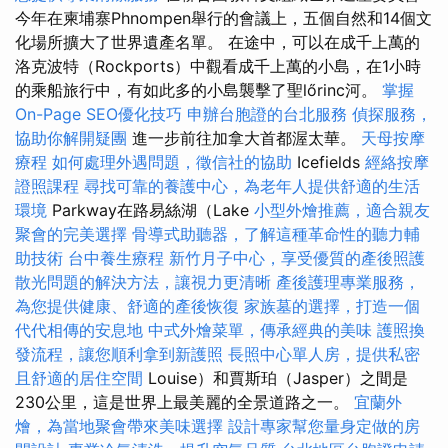
今年在柬埔寨Phnompen舉行的會議上，五個自然和14個文
化場所擴大了世界遺產名單。 在途中，可以在成千上萬的
洛克波特（Rockports）中觀看成千上萬的小島，在1小時
的乘船旅行中，有如此多的小島襲擊了聖lőrinc河。
掌握
On-Page SEO優化技巧
申辦台胞證的台北服務
偵探服務，
協助你解開疑團
進一步前往加拿大首都渥太華。
天母按摩
療程
如何處理外遇問題，徵信社的協助
Icefields
經絡按摩
證照課程
尋找可靠的養護中心，為老年人提供舒適的生活
環境
Parkway在路易絲湖（Lake
小型外燴推薦，適合親友
聚會的完美選擇
骨導式助聽器，了解這種革命性的聽力輔
助技術
台中養生療程
新竹月子中心，享受優質的產後照護
散光問題的解決方法，讓視力更清晰
產後護理專業服務，
為您提供健康、舒適的產後恢復
家族墓的選擇，打造一個
代代相傳的安息地
中式外燴菜單，傳承經典的美味
護照換
發流程，讓您順利拿到新護照
長照中心單人房，提供私密
且舒適的居住空間
Louise）和賈斯珀（Jasper）之間是
230公里，這是世界上最美麗的全景道路之一。
宜蘭外
燴，為當地聚會帶來美味選擇
設計專家幫您量身定做的房