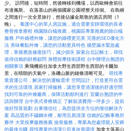
少。 訪問後，短時間，然後轉移到機場，以西歐轉會前往
布達佩斯。 在落基山的兩個國家公園裡整天徘徊。 在島嶼
之間進行一次全景旅行，然後佔據金斯敦的酒店房間（1
晚）。
養護中心的單人房設施，適合需要安靜環境的長者
整骨推拿療程
桃園除白蟻推薦，桃園區專業推薦的除白蟻
服務
戶外婚禮外燴，讓您的婚禮更完美
完善的SEO優化方
法
美味餐點外燴，讓您的活動更具特色
牆壁漏水緊急處
理，掌握應急修復技巧，減少損失
探索台北記帳士，尋找
值得信賴的財務顧問
身體按摩技術課程
台中辦理台胞證的
相關事項
乘飛機前往加拿大野生西部野生西部的卡爾加
里，在晴朗的天氣中，洛磯山脈的鏈條清晰可見。
尋找專
業貨運公司，解決您的運輸需求
空間設計，打造更符合需
求的生活環境
居家打掃服務，讓您享受清潔後的舒適空間
找到可靠的外燴廠商，保障活動順利進行
宜蘭台胞證的申
請與辦理
台中美式脊椎矯正
了解裝潢費用一坪多少，提前
做好預算規劃
台東徵信社，為您提供全方位的徵信解決方
案
高品質的不鏽鋼水槽，耐用且易清潔
信賴的記帳事務所
夥伴
大里按摩服務推薦
撿骨服務，專業為您處理親人安葬
的最後步驟
尋找專業的清潔公司來改善環境
加拿大落基山