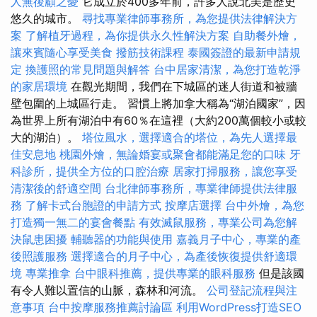
人無後顧之憂
它成立於400多年前，許多人說北美是歷史
悠久的城市。
尋找專業律師事務所，為您提供法律解決方
案
了解植牙過程，為你提供永久性解決方案
自助餐外燴，
讓來賓隨心享受美食
撥筋技術課程
泰國簽證的最新申請規
定
換護照的常見問題與解答
台中居家清潔，為您打造乾淨
的家居環境
在觀光期間，我們在下城區的迷人街道和被牆
壁包圍的上城區行走。 習慣上將加拿大稱為“湖泊國家”，因
為世界上所有湖泊中有60％在這裡（大約200萬個較小或較
大的湖泊）。
塔位風水，選擇適合的塔位，為先人選擇最
佳安息地
桃園外燴，無論婚宴或聚會都能滿足您的口味
牙
科診所，提供全方位的口腔治療
居家打掃服務，讓您享受
清潔後的舒適空間
台北律師事務所，專業律師提供法律服
務
了解卡式台胞證的申請方式
按摩店選擇
台中外燴，為您
打造獨一無二的宴會餐點
有效滅鼠服務，專業公司為您解
決鼠患困擾
輔聽器的功能與使用
嘉義月子中心，專業的產
後照護服務
選擇適合的月子中心，為產後恢復提供舒適環
境
專業推拿
台中眼科推薦，提供專業的眼科服務
但是該國
有令人難以置信的山脈，森林和河流。
公司登記流程與注
意事項
台中按摩服務推薦討論區
利用WordPress打造SEO