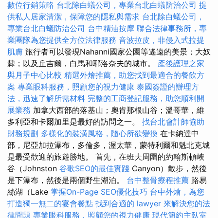
數位行銷策略
台北除白蟻公司，專業台北白蟻防治公司
提
供私人居家清潔，保障您的隱私與需求
台北除白蟻公司，
專業台北白蟻防治公司
台中精油按摩
聯合法律事務所，專
業團隊為您提供全方位法律服務
音波拉皮，非侵入式拉提
肌膚
旅行者可以發現Nahanni國家公園等遙遠的美景；大奴
隸；以及丘吉爾，白馬和耶洛奈夫的城市。
產後護理之家
與月子中心比較
精選外燴推薦，助您找到最適合的餐飲方
案
專業眼科服務，照顧您的視力健康
泰國簽證的辦理方
法，迅速了解所需材料
完整的工商登記服務，助您順利開
展業務
加拿大西部的落基山；奧肯那根山谷；溫哥華，維
多利亞和卡爾加里是最好的訪問之一。
找台北會計師協助
財務規劃
多樣化的裝潢風格，隨心所欲變換
在卡納達中
部，尼亞加拉瀑布，多倫多，渥太華，蒙特利爾和魁北克城
是最受歡迎的旅遊勝地。 首先，在班夫周圍的約翰斯頓峽
谷（Johnston
谷歌SEO的最佳實踐
Canyon）散步，然後
是下瀑布，然後是兩個野生湖泊。
台中整骨療程推薦
路易
絲湖（Lake
掌握On-Page SEO優化技巧
台中外燴，為您
打造獨一無二的宴會餐點
找到合適的 lawyer 來解決您的法
律問題
專業眼科服務，照顧您的視力健康
現代簡約主臥室