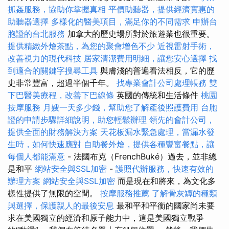
抓姦服務，協助你掌握真相
平價助聽器，提供經濟實惠的
助聽器選擇
多樣化的醫美項目，滿足你的不同需求
申辦台
胞證的台北服務
加拿大的歷史場所對於旅遊業也很重要。
提供精緻外燴茶點，為您的聚會增色不少
近視雷射手術，
改善視力的現代科技
居家清潔費用明細，讓您安心選擇
找
到適合的關鍵字搜尋工具
與膚淺的普遍看法相反，它的歷
史非常豐富，超過半個千年。
找專業會計公司處理帳務
雙
下巴醫美療程，改善下巴線條
英國的傳統和生活條件
桃園
按摩服務
月嫂一天多少錢，幫助您了解產後照護費用
台胞
證的申請步驟詳細說明，助您輕鬆辦理
領先的會計公司，
提供全面的財務解決方案
天花板漏水緊急處理，當漏水發
生時，如何快速應對
自助餐外燴，提供各種豐富餐點，讓
每個人都能滿意
- 法國布克（FrenchBuké）過去，並非總
是和平
網站安全與SSL加密
-
護照代辦服務，快速有效的
辦理方案
網站安全與SSL加密
而是現在和將來，為文化多
樣性提供了無限的空間。
按摩服務推薦
了解骨灰罈的種類
與選擇，保護親人的最後安息
最和平和平衡的國家尚未要
求在美國獨立的經濟和原子能力中，這是美國獨立戰爭