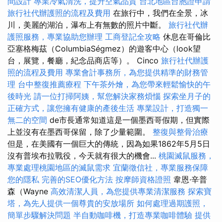
間設計
專業冷氣清洗，提升空氣品質
台北地區台胞證申請
旅行社代辦護照的流程及費用
在旅行中，我們在全景，冰
川，美麗的湖泊，瀑布上有無數的照片中斷。
旅行社代辦
護照服務，專業協助您辦理
工商登記全攻略
休息在哥倫比
亞塞格梅茲（ColumbiaSégmez）的遊客中心（look望
台，展覽，餐廳，紀念品商店等）。 Cinco
旅行社代辦護
照的流程及費用
專業會計事務所，為您提供精準的財務管
理
台中整復推薦療程
下午茶外燴，為您帶來輕鬆愉快的午
後時光
請一位打掃阿姨，幫您解決家務煩惱
探索坐月子的
正確方式，讓您擁有健康的產後生活
專業設計，打造獨一
無二的空間
de市長通常知道這是一個墨西哥假期，但實際
上並沒有在墨西哥保留，除了少量範圍。
整復與整骨治療
但是，在美國有一個巨大的傳統，因為如果1862年5月5日
沒有普埃布拉戰役，今天就有很大的機會...
桃園滅鼠服務，
專業處理桃園地區的滅鼠需求
宜蘭徵信社，專業服務保障
您的隱私
完善的SEO優化方法
按摩師資格證照
韋恩·辛普
森（Wayne
高效清潔人員，為您提供專業清潔服務
探索寶
塔，為先人提供一個尊貴的安放場所
如何處理過期護照，
簡單步驟解決問題
半自動咖啡機，打造專業咖啡體驗
提供