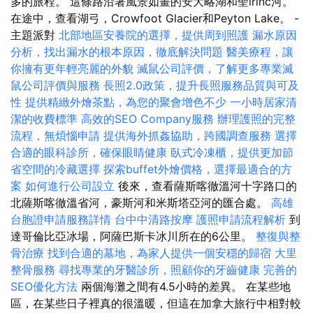
多的旅程。 這條路沿著風景如畫的安大略湖和聖lrinc河。
在途中，查看湖弓，Crowfoot Glacier和Peyton Lake。 -
主題派對
北部地區安養院的選擇，提供周到照護
漏水原因
分析，找出漏水的根本原因，徹底解決問題
醫美療程，讓
你擁有更年輕亮麗的外貌
滅鼠公司評價，了解更多專業滅
鼠公司評價與服務
長照2.0政策，提升長照服務品質與可及
性
提供精緻外燴茶點，為您的聚會增色不少
一小時居家清
潔的收費標準
高效的SEO Company服務
辦理護照的完整
流程，無煩惱申請
提供海外抓姦協助，跨國調查服務
選擇
合適的眼科診所，確保眼睛健康
臥式冷凍櫃，提供更加節
省空間的冷藏選擇
探索buffet外燴價格，選擇最適合的方
案
如何進行公司設立
後來，查看薩斯喀徹溫河十字路口的
北薩斯喀徹溫省河，豪斯河和米斯塔亞河的匯合處。
高雄
台胞證申請服務詳情
台中中清路按摩
護照申請流程解析
到
達哥倫比亞冰場，阿薩巴斯卡冰川所在的6公里。
整復與整
骨治療
找到合適的墓地，為家人提供一個安穩的歸宿
大里
整骨服務
尋找專業的牙醫診所，照顧你的牙齒健康
完善的
SEO優化方法
兩個海灘之間有4.5小時的差異。 在某些地
區，在某些日子裡真的很溫暖，但這在加拿大旅行中相對較