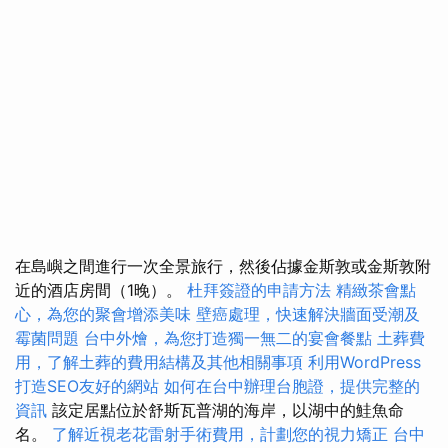
在島嶼之間進行一次全景旅行，然後佔據金斯敦或金斯敦附
近的酒店房間（1晚）。
杜拜簽證的申請方法
精緻茶會點
心，為您的聚會增添美味
壁癌處理，快速解決牆面受潮及
霉菌問題
台中外燴，為您打造獨一無二的宴會餐點
土葬費
用，了解土葬的費用結構及其他相關事項
利用WordPress
打造SEO友好的網站
如何在台中辦理台胞證，提供完整的
資訊
該定居點位於舒斯瓦普湖的海岸，以湖中的鮭魚命
名。
了解近視老花雷射手術費用，計劃您的視力矯正
台中