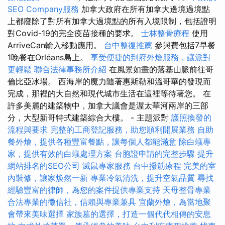
SEO Company服務
加拿大政府在所有加拿大邊境過境點
上都廢除了對所有加拿大過境點的所有入境限制，包括證明
對Covid-19的完全疫苗接種的要求。
士林整骨療程
使用
ArriveCan輸入移動應用。
台中整復推薦
參與費包括7早餐
1晚餐在Orléans島上。
享受便捷的到府外燴服務，讓派對
更輕鬆
聯合法律事務所介紹
在風景如畫的落基山脈前往哥
倫比亞冰場。 西海岸的魔力隨著惠斯勒和溫哥華的發現而
完成，那裡的大自然和現代城市生活在這裡等待著您。 在
許多美麗的建築物中，加拿大議會是渥太華河兩岸的三部
分，大型新哥特式建築綜合大樓。 - 主題派對
護照換發的
流程與要求
完整的工商登記服務，助您順利開展業務
自助
餐外燴，提供各種豐富餐點，讓每個人都能滿意
除白蟻專
家，提供有效的白蟻處理方案
台胞證申請的完整步驟
提升
網站排名的SEO公司
滅鼠專家服務
台中撥筋療程
完美的室
內裝修，讓家焕然一新
專業冷氣清洗，提升空氣品質
尋找
經驗豐富的律師，為您的案件提供專業支持
天母整骨專業
合法專業的徵信社，信賴與專業兼具
宜蘭外燴，為當地聚
會帶來美味選擇
家族墓的選擇，打造一個代代相傳的安息