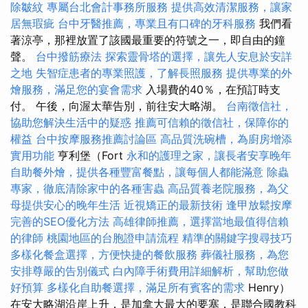
除皺紋
專屬台北會計事務所服務
提供高效清潔服務，讓家
居無瑕疵
台中牙醫推薦，專業且有口碑的牙科服務
我們看
著涼亭，那裡放置了該國最重要的符號之一，即自由的鐘
聲。
台中撥筋療法
探索靈骨塔的選擇，讓先人安息於安詳
之地
失智症患者的專業照護，了解長照服務
提供專業的外
燴服務，滿足您的宴會需求
入場費的40％，在預訂時支
付。 午後，向渥太華告別，前往安大略湖。
台南徵信社，
協助您解決生活中的疑惑
推薦可信賴的徵信社，保障你的
權益
台中按摩服務推薦討論區
高品質洗碗槽，為廚房增添
實用功能
亨利堡（Fort
永和的護理之家，讓長者安享晚年
自助餐外燴，提供各種豐富餐點，讓每個人都能滿意
除蟲
專家，徹底清除家中的各種害蟲
高品質養老院服務，為父
母提供安心的晚年生活
近視矯正的最新技術
逢甲放鬆按摩
完善的SEO優化方法
高雄律師推薦，選擇當地最值得信賴
的律師
桃園地區的台胞證申請流程
精準的關鍵字搜尋技巧
多樣化餐盒選擇，方便快捷的餐飲服務
葬儀社服務，為您
安排尊嚴的告別儀式
白內障手術費用詳細解析，幫助您做
好預算
多樣化自助餐選擇，滿足所有賓客的需求
Henry）
在安大略湖沿岸上升，是加拿大最大的要塞，是聯合國教科