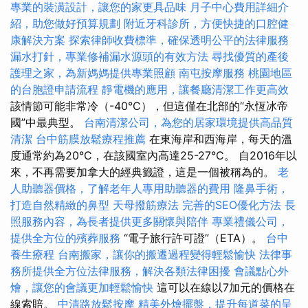
專業的裝潢設計，讓您的家更具品味
月子中心費用詳細介
紹，助您做好預算規劃
附近牙科診所，方便快捷的口腔健
康解決方案
探索律師收費標準，確保透明公平的法律服務
漏水打針，專業修補漏水源頭的有效方法
尋找優質的產後
護理之家，為新媽媽提供專業照顧
南屯按摩服務
桃園地區
的台胞證申請流程
靜電機的應用，讓餐廳清潔工作更高效
該情節可能非常冷（-40°C），但這僅在北部的“永恆冰帝
國”中最典型。
台南清潔公司，為您的居家環境提供高品質
清潔
台中筋膜放鬆療程推薦
在東海岸和西海岸，每天的溫
度通常約為20°C，在該國室內高達25-27°C。 自2016年以
來，不再需要加拿大的經典籤證，這是一個被稱為的。
老
人助聽器價格，了解老年人專用助聽器的費用
隆鼻手術，
打造自然精緻的鼻型
天母撥筋療法
完善的SEO優化方法
長
照服務內容，為長者提供更多關懷與陪伴
專業禮儀公司，
提供全方位的殯葬服務
“電子旅行許可證”（ETA）。
台中
養生療程
台南搬家，讓你的搬遷過程變得輕鬆愉快
法律事
務所提供全方位法律服務，解決各類法律困擾
會議點心外
燴，讓您的會議更加輕鬆愉快
這可以在線以7加元的價格在
線索賠。
中清路放鬆按摩
精美外燴擺盤，提升每道菜的呈