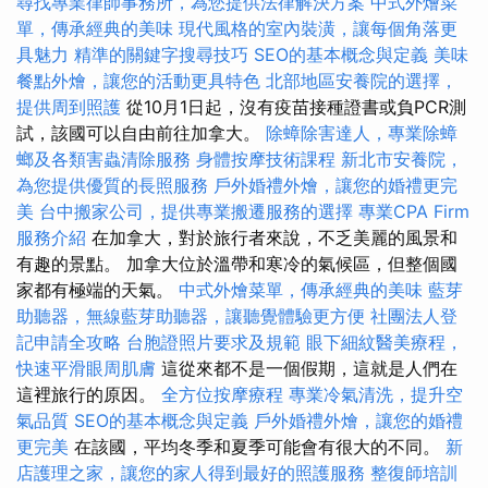
尋找專業律師事務所，為您提供法律解決方案
中式外燴菜
單，傳承經典的美味
現代風格的室內裝潢，讓每個角落更
具魅力
精準的關鍵字搜尋技巧
SEO的基本概念與定義
美味
餐點外燴，讓您的活動更具特色
北部地區安養院的選擇，
提供周到照護
從10月1日起，沒有疫苗接種證書或負PCR測
試，該國可以自由前往加拿大。
除蟑除害達人，專業除蟑
螂及各類害蟲清除服務
身體按摩技術課程
新北市安養院，
為您提供優質的長照服務
戶外婚禮外燴，讓您的婚禮更完
美
台中搬家公司，提供專業搬遷服務的選擇
專業CPA Firm
服務介紹
在加拿大，對於旅行者來說，不乏美麗的風景和
有趣的景點。 加拿大位於溫帶和寒冷的氣候區，但整個國
家都有極端的天氣。
中式外燴菜單，傳承經典的美味
藍芽
助聽器，無線藍芽助聽器，讓聽覺體驗更方便
社團法人登
記申請全攻略
台胞證照片要求及規範
眼下細紋醫美療程，
快速平滑眼周肌膚
這從來都不是一個假期，這就是人們在
這裡旅行的原因。
全方位按摩療程
專業冷氣清洗，提升空
氣品質
SEO的基本概念與定義
戶外婚禮外燴，讓您的婚禮
更完美
在該國，平均冬季和夏季可能會有很大的不同。
新
店護理之家，讓您的家人得到最好的照護服務
整復師培訓