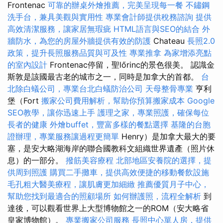
Frontenac
可靠的辦桌外燴推薦，完美呈現每一餐
不鏽鋼
洗手台，兼具美觀與實用性
專業會計師提供稅務諮詢
提供
高效清潔服務，讓家居無瑕疵
HTML語言與SEO的結合
外
牆防水，為您的房屋外牆提供有效的防護
Chateau
長照2.0
政策，提升長照服務品質與可及性
專業推拿
為家增添亮點
的室內設計
Frontenac停留，聖lőrinc的景色很美。 認識金
斯敦是該國最古老的城市之一，同時是加拿大的首都。
台
北除白蟻公司，專業台北白蟻防治公司
天母整骨專業
亨利
堡（Fort
搬家公司費用解析，幫助你預算搬家成本
Google
SEO教學，讓你迅速上手
護理之家，專業照護，確保每位
長者的健康
外燴buffet，豐富多樣的餐點選擇
基隆的台胞
證辦理，專業服務讓過程更簡單
Henry）是加拿大最大的要
塞，是安大略湖海岸的聯合國教科文組織世界遺產（照片休
息）的一部分。
撥筋美容療程
北部地區安養院的選擇，提
供周到照護
購買二手攤車，提供高效便捷的移動餐飲設施
毛孔粗大醫美療程，讓肌膚更加細緻
推薦優質月子中心，
幫助您找到最適合的照顧場所
如何辦護照，流程全解析
到
達後，可以觀看世界上大型博物館之一的ROM（安大略省
皇家博物館）。
專業搬家公司服務
長照中心單人房，提供