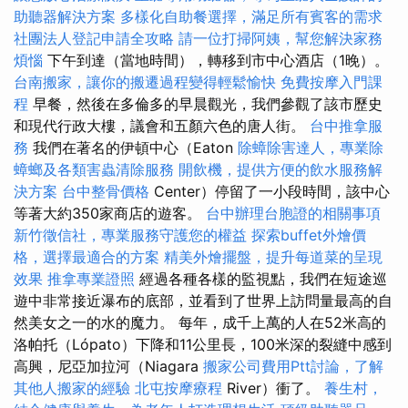
助聽器解決方案
多樣化自助餐選擇，滿足所有賓客的需求
社團法人登記申請全攻略
請一位打掃阿姨，幫您解決家務
煩惱
下午到達（當地時間），轉移到市中心酒店（1晚）。
台南搬家，讓你的搬遷過程變得輕鬆愉快
免費按摩入門課
程
早餐，然後在多倫多的早晨觀光，我們參觀了該市歷史
和現代行政大樓，議會和五顏六色的唐人街。
台中推拿服
務
我們在著名的伊頓中心（Eaton
除蟑除害達人，專業除
蟑螂及各類害蟲清除服務
開飲機，提供方便的飲水服務解
決方案
台中整骨價格
Center）停留了一小段時間，該中心
等著大約350家商店的遊客。
台中辦理台胞證的相關事項
新竹徵信社，專業服務守護您的權益
探索buffet外燴價
格，選擇最適合的方案
精美外燴擺盤，提升每道菜的呈現
效果
推拿專業證照
經過各種各樣的監視點，我們在短途巡
遊中非常接近瀑布的底部，並看到了世界上訪問量最高的自
然美女之一的水的魔力。 每年，成千上萬的人在52米高的
洛帕托（Lópato）下降和11公里長，100米深的裂縫中感到
高興，尼亞加拉河（Niagara
搬家公司費用Ptt討論，了解
其他人搬家的經驗
北屯按摩療程
River）衝了。
養生村，