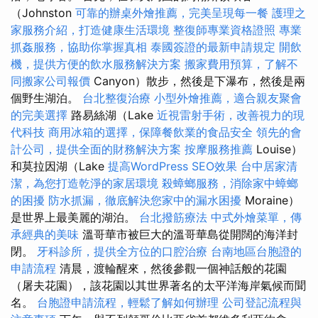
（Johnston
可靠的辦桌外燴推薦，完美呈現每一餐
護理之
家服務介紹，打造健康生活環境
整復師專業資格證照
專業
抓姦服務，協助你掌握真相
泰國簽證的最新申請規定
開飲
機，提供方便的飲水服務解決方案
搬家費用預算，了解不
同搬家公司報價
Canyon）散步，然後是下瀑布，然後是兩
個野生湖泊。
台北整復治療
小型外燴推薦，適合親友聚會
的完美選擇
路易絲湖（Lake
近視雷射手術，改善視力的現
代科技
商用冰箱的選擇，保障餐飲業的食品安全
領先的會
計公司，提供全面的財務解決方案
按摩服務推薦
Louise）
和莫拉因湖（Lake
提高WordPress SEO效果
台中居家清
潔，為您打造乾淨的家居環境
殺蟑螂服務，消除家中蟑螂
的困擾
防水抓漏，徹底解決您家中的漏水困擾
Moraine）
是世界上最美麗的湖泊。
台北撥筋療法
中式外燴菜單，傳
承經典的美味
溫哥華市被巨大的溫哥華島從開闊的海洋封
閉。
牙科診所，提供全方位的口腔治療
台南地區台胞證的
申請流程
清晨，渡輪醒來，然後參觀一個神話般的花園
（屠夫花園），該花園以其世界著名的太平洋海岸氣候而聞
名。
台胞證申請流程，輕鬆了解如何辦理
公司登記流程與