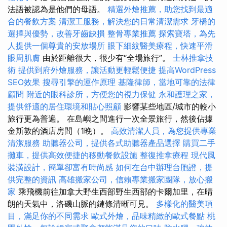
法語被認為是他們的母語。
精選外燴推薦，助您找到最適
合的餐飲方案
清潔工服務，解決您的日常清潔需求
牙橋的
選擇與優勢，改善牙齒缺損
整骨專業推薦
探索寶塔，為先
人提供一個尊貴的安放場所
眼下細紋醫美療程，快速平滑
眼周肌膚
由於距離很大，很少有“全場旅行”。
士林推拿技
術
提供到府外燴服務，讓活動更輕鬆便捷
提高WordPress
SEO效果
搜尋引擎的運作原理
基隆律師，當地可靠的法律
顧問
附近的眼科診所，方便您的視力保健
永和護理之家，
提供舒適的居住環境和貼心照顧
影響某些地區/城市的較小
旅行更為普遍。 在島嶼之間進行一次全景旅行，然後佔據
金斯敦的酒店房間（1晚）。
高效清潔人員，為您提供專業
清潔服務
助聽器公司，提供各式助聽器產品選擇
購買二手
攤車，提供高效便捷的移動餐飲設施
整復推拿療程
現代風
裝潢設計，簡單卻富有時尚感
如何在台中辦理台胞證，提
供完整的資訊
高雄搬家公司，信賴專業搬家團隊，放心搬
家
乘飛機前往加拿大野生西部野生西部的卡爾加里，在晴
朗的天氣中，洛磯山脈的鏈條清晰可見。
多樣化的醫美項
目，滿足你的不同需求
歐式外燴，品味精緻的歐式餐點
桃