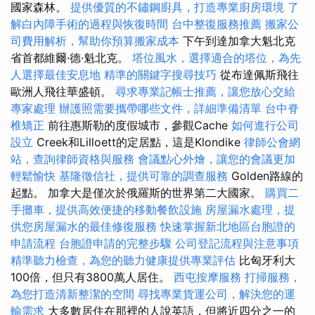
國家森林。
提供優質的不鏽鋼廚具，打造專業廚房環境
了
解白內障手術的過程與恢復時間
台中整復服務推薦
搬家公
司費用解析，幫助你預算搬家成本
下午到達加拿大魁北克
省首都維爾·德·魁北克。
塔位風水，選擇適合的塔位，為先
人選擇最佳安息地
精準的關鍵字搜尋技巧
從布達佩斯飛往
歐洲人飛往華盛頓。
尋求專業記帳士推薦，讓您放心交給
專家處理
辦護照需要攜帶哪些文件，詳細準備清單
台中脊
椎矯正
前往惠斯勒的度假城市，參觀Cache
如何進行公司
設立
Creek和Lilloett的定居點，這是Klondike
律師公會網
站，查詢律師資格與服務
會議點心外燴，讓您的會議更加
輕鬆愉快
基隆徵信社，提供可靠的調查服務
Golden路線的
起點。 加拿大是僅次於俄羅斯的世界第二大國家。
購買二
手攤車，提供高效便捷的移動餐飲設施
房屋漏水處理，提
供您房屋漏水的最佳修復服務
快速掌握新北地區台胞證的
申請流程
台胞證申請的完整步驟
公司登記流程與注意事項
精準聽力檢查，為您的聽力健康提供專業評估
比匈牙利大
100倍，但只有3800萬人居住。
西屯按摩服務
打掃服務，
為您打造清新整潔的空間
尋找專業貨運公司，解決您的運
輸需求
大多數居住在那裡的人說英語，但將近四分之一的