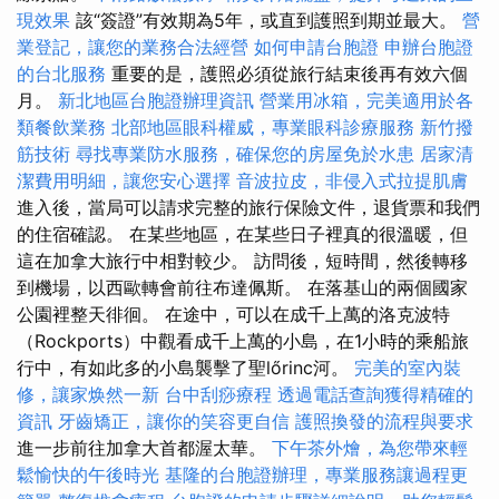
現效果
該“簽證”有效期為5年，或直到護照到期並最大。
營
業登記，讓您的業務合法經營
如何申請台胞證
申辦台胞證
的台北服務
重要的是，護照必須從旅行結束後再有效六個
月。
新北地區台胞證辦理資訊
營業用冰箱，完美適用於各
類餐飲業務
北部地區眼科權威，專業眼科診療服務
新竹撥
筋技術
尋找專業防水服務，確保您的房屋免於水患
居家清
潔費用明細，讓您安心選擇
音波拉皮，非侵入式拉提肌膚
進入後，當局可以請求完整的旅行保險文件，退貨票和我們
的住宿確認。 在某些地區，在某些日子裡真的很溫暖，但
這在加拿大旅行中相對較少。 訪問後，短時間，然後轉移
到機場，以西歐轉會前往布達佩斯。 在落基山的兩個國家
公園裡整天徘徊。 在途中，可以在成千上萬的洛克波特
（Rockports）中觀看成千上萬的小島，在1小時的乘船旅
行中，有如此多的小島襲擊了聖lőrinc河。
完美的室內裝
修，讓家焕然一新
台中刮痧療程
透過電話查詢獲得精確的
資訊
牙齒矯正，讓你的笑容更自信
護照換發的流程與要求
進一步前往加拿大首都渥太華。
下午茶外燴，為您帶來輕
鬆愉快的午後時光
基隆的台胞證辦理，專業服務讓過程更