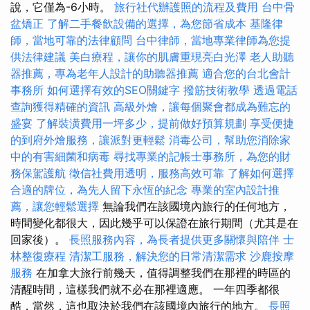
說，它僅為-6小時。
旅行社代辦護照的流程及費用
台中骨
盆矯正
了解二手餐飲設備的選擇，為您節省成本
基隆律
師，當地可靠的法律顧問
台中律師，當地專業律師為您提
供法律建議
美白療程，讓你的肌膚重現亮白光澤
老人助聽
器推薦，專為老年人設計的助聽器推薦
適合您的台北會計
事務所
如何選擇有效的SEO關鍵字
撥筋技術教學
透過電話
查詢獲得精確的資訊
高級外燴，讓每個聚會都成為難忘的
盛宴
了解裝潢費用一坪多少，提前做好預算規劃
享受便捷
的到府外燴服務，讓派對更輕鬆
消毒公司，幫助您消除家
中的有害細菌和病毒
尋找專業的記帳士事務所，為您的財
務保駕護航
徵信社費用透明，服務高效可靠
了解如何選擇
合適的牌位，為先人留下永恆的紀念
專業的室內設計推
薦，讓您輕鬆選擇
無論我們在該國境內旅行的任何地方，
時間變化都很大，因此幾乎可以保證在旅行期間（尤其是在
回家後）。
長照服務內容，為長者提供更多關懷與陪伴
士
林整復療程
清潔工服務，解決您的日常清潔需求
沙鹿按摩
服務
在加拿大旅行前幾天，值得調整我們在那裡的時區的
清醒時間，這樣我們就不必在那裡適應。 一年四季都很
酷，當然，這也取決於我們在該國境內旅行的地方。
長照