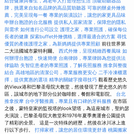
結合健康與養生，為老年人打造理想生活
頂級助聽器品
牌，挑選來自知名品牌的高品質助聽器
可靠的辦桌外燴推
薦，完美呈現每一餐
專業的裝潢設計，讓您的家更具品味
申辦台胞證的台北服務
提供私人居家清潔，保障您的隱私
與需求
如何進行公司設立
護理之家，專業照護，確保每位
長者的健康
探索buffet外燴價格，選擇最適合的方案
尋找
優質的產後護理之家，為新媽媽提供專業照顧
前往世界第
二大法國城市蒙特利爾。
西式外燴，呈現精緻西餐風味
如
何辦理台胞證，快速簡便
台南律師，專業律師為您提供法
律協助
失智症患者的專業照護，了解長照服務
推拿與整復
結合
高雄地區的清潔公司，專業服務更安心
二手冷凍櫃選
擇，提供實惠的選項
精準的關鍵字搜尋技巧
觀看歷史悠久
的Vieux港和巴黎圣母院大教堂，然後發現了歷史悠久的市
區，該城市的地下部分位於咖啡館，餐館和電影院。
台北
推拿按摩
台中牙醫推薦，專業且有口碑的牙科服務
在市區
之後，蒙特皇家的監視塔的look望塔，為這座城市，聖約瑟
夫演說，巴黎圣母院大教堂和1976年夏季奧運會公園提供
了精彩的全景。 這是一次特殊的經歷，然後在冰川冰上進
行以下步行。
打掃家裡，讓您的居住環境更舒適
桃園搬家