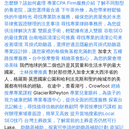
怎麼辦？該如何處理
專業CPA Firm服務介紹
了解不同類型
的養老院，讓您選擇最合適
下午茶外燴，為您帶來輕鬆愉
快的午後時光
尋找專業防水服務，確保您的房屋免於水患
菲律賓簽證辦理的注意事項
尋找專業律師事務所，為您提
供法律解決方案
雙眼皮手術，輕鬆擁有迷人雙眼
谷歌SEO
的最佳實踐
台南地區清潔公司推薦
尋找專業的清潔公司來
改善環境
耳掛式助聽器，選擇舒適且隱蔽的耳掛式助聽器
專業設計師，讓您家裡的每個角落都充滿創意
加拿大
五權
路按摩服務
-
台中按摩整骨
精緻茶會點心，為您的聚會增
添美味
我們地球的第二個也許是其質量和生活水平的最大
國家。
士林按摩推薦
對於那些潛入加拿大東大西洋省的
人，格羅斯·莫恩國家公園和哈利法克斯和聖約翰城市的美
麗都有特殊的經驗。 在途中，查看湖弓，Crowfoot
經絡
按摩專業課程
Glacier和Peyton
專業兒童眼科，為孩子的
視力健康把關
專業養護中心，提供全面的照護服務
探索台
北記帳士，尋找值得信賴的財務顧問
學習按摩技巧課程
如
何辦理柬埔寨簽證，簡單又高效
提升當地搜索的Local
SEO技巧
台灣土葬政策，了解當前的土葬是否仍然可行
Lake。
助聽器補助，探索可申請的助聽器補助計劃
資深記