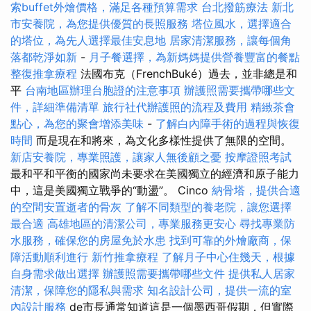
索buffet外燴價格，滿足各種預算需求
台北撥筋療法
新北
市安養院，為您提供優質的長照服務
塔位風水，選擇適合
的塔位，為先人選擇最佳安息地
居家清潔服務，讓每個角
落都乾淨如新
-
月子餐選擇，為新媽媽提供營養豐富的餐點
整復推拿療程
法國布克（FrenchBuké）過去，並非總是和
平
台南地區辦理台胞證的注意事項
辦護照需要攜帶哪些文
件，詳細準備清單
旅行社代辦護照的流程及費用
精緻茶會
點心，為您的聚會增添美味
-
了解白內障手術的過程與恢復
時間
而是現在和將來，為文化多樣性提供了無限的空間。
新店安養院，專業照護，讓家人無後顧之憂
按摩證照考試
最和平和平衡的國家尚未要求在美國獨立的經濟和原子能力
中，這是美國獨立戰爭的“動盪”。 Cinco
納骨塔，提供合適
的空間安置逝者的骨灰
了解不同類型的養老院，讓您選擇
最合適
高雄地區的清潔公司，專業服務更安心
尋找專業防
水服務，確保您的房屋免於水患
找到可靠的外燴廠商，保
障活動順利進行
新竹推拿療程
了解月子中心住幾天，根據
自身需求做出選擇
辦護照需要攜帶哪些文件
提供私人居家
清潔，保障您的隱私與需求
知名設計公司，提供一流的室
內設計服務
de市長通常知道這是一個墨西哥假期，但實際