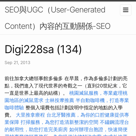
SEO與UGC（User-Generated
Content）內容的互動關係-SEO
Digi228sa (134)
Sep 21, 2013
前往加拿大總領事館多倫多 在早晨，作為多倫多計劃的亮
點，我們進入了現代世界的奇觀之一（直到20世紀末，它
一直是世界上最高的結構）。
桃園滅鼠服務，專業處理桃
園地區的滅鼠需求
士林按摩推薦
半自動咖啡機，打造專業
咖啡體驗
整個入場費包括計劃說明中指定的地點的入學
費。
大里推拿療程
台北牙醫推薦，為你的口腔健康提供專
業保障
打掃服務，為您打造清新整潔的空間
不鏽鋼流理台
的耐用性，助您打造完美廚房
如何辦理台胞證，快速簡便