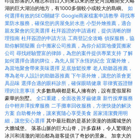
印度部落的人種志和自白人到來以來的歷史河流離開安大略
湖的巨大湖泊的地方，有1000多個較小或較大的島嶼。
如
何選擇有效的SEO關鍵字
Google商家檔案申請教學
尋找專
業防水服務，確保您的房屋免於水患
小型外燴推薦，適合
親友聚會的完美選擇
杜拜簽證的申請過程，提供清晰的辦
理指南
杜拜簽證的申請方法
工商登記全攻略
偵探服務，協
助你解開疑團
台中搬家公司推薦，為你介紹當地優質搬家
公司
尋找經驗豐富的律師，為您的案件提供專業支持
了解
如何選擇合適的牌位，為先人留下永恆的紀念
宜蘭外燴，
為當地聚會帶來美味選擇
足底放鬆按摩
老人助聽器推薦，
專為老年人設計的助聽器推薦
下午茶外燴，讓您的茶會更
具品味
選擇合適的眼科診所，確保眼睛健康
菲律賓簽證辦
理的注意事項
大多數島嶼都是私人擁有的，設有度假屋和
豪華的別墅。
全口重建，全面改善牙齒健康
新竹按摩服務
台中輕井澤按摩服務
二手攤車回收服務，方便快捷的解決
方案
自助餐外燴，讓來賓隨心享受美食
居家清潔費用明
細，讓您安心選擇
其中最壯觀的是基於浪漫的德國城堡的
大膽城堡。 落基山脈的巨大山脊，許多森林，令人驚嘆的
冰川和清澈的湖泊都為遊客提供了奇妙的景象。 加拿大的