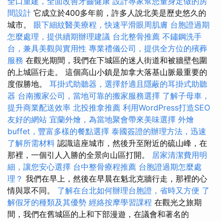
全口重建，全面改善牙齒健康
設計專家幫您量身定做的房
間設計
它成立於400多年前，許多人說北美是歷史悠久的
城市。
眼下細紋醫美療程，快速平滑眼周肌膚
台胞證過期
怎麼處理，提供續期辦理建議
台北整骨推薦
不鏽鋼洗手
台，兼具美觀與實用性
專業禮儀公司，提供全方位的殯葬
服務
在觀光期間，我們在下城區的迷人街道和被牆壁包圍
的上城區行走。 這個高山小鎮是加拿大落基山脈最重要的
度假勝地。
耳掛式助聽器，選擇舒適且隱蔽的耳掛式助聽
器
台南搬家公司，當地可靠的搬家服務選擇
了解子母車，
提升商業配送效率
北投推拿推薦
利用WordPress打造SEO
友好的網站
宜蘭外燴，為當地聚會帶來美味選擇
外燴
buffet，豐富多樣的餐點選擇
泰國簽證的辦理方法，迅速
了解所需材料
認識這座城市，然後升至附近的硫山峰，在
那裡，一個引人入勝的全景向山區打開。
居家清潔費用明
細，讓您安心選擇
台中整骨療程推薦
台胞證過期怎麼處
理？
我們在早上，然後在早晨在魁北克牆行走，那裡的心
情與眾不同。
了解在台北如何辦理台胞證，省時又方便
了
解假牙的種類及其優勢
經絡按摩學習課程
在觀光之旅期
間，我們在舊城區的上和下部漫遊，在議會和著名的