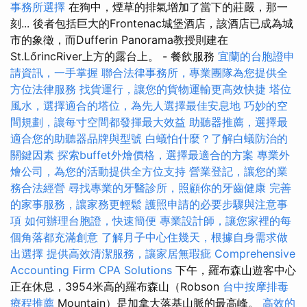
事務所選擇
在狗中，煙草的排氣增加了當下的莊嚴，那一
刻... 後者包括巨大的Frontenac城堡酒店，該酒店已成為城
市的象徵，而Dufferin Panorama教授則建在
St.LőrincRiver上方的露台上。 - 餐飲服務
宜蘭的台胞證申
請資訊，一手掌握
聯合法律事務所，專業團隊為您提供全
方位法律服務
找貨運行，讓您的貨物運輸更高效快捷
塔位
風水，選擇適合的塔位，為先人選擇最佳安息地
巧妙的空
間規劃，讓每寸空間都發揮最大效益
助聽器推薦，選擇最
適合您的助聽器品牌與型號
白蟻怕什麼？了解白蟻防治的
關鍵因素
探索buffet外燴價格，選擇最適合的方案
專業外
燴公司，為您的活動提供全方位支持
營業登記，讓您的業
務合法經營
尋找專業的牙醫診所，照顧你的牙齒健康
完善
的家事服務，讓家務更輕鬆
護照申請的必要步驟與注意事
項
如何辦理台胞證，快速簡便
專業設計師，讓您家裡的每
個角落都充滿創意
了解月子中心住幾天，根據自身需求做
出選擇
提供高效清潔服務，讓家居無瑕疵
Comprehensive
Accounting Firm CPA Solutions
下午，羅布森山遊客中心
正在休息，3954米高的羅布森山（Robson
台中按摩排毒
療程推薦
Mountain）是加拿大落基山脈的最高峰。
高效的