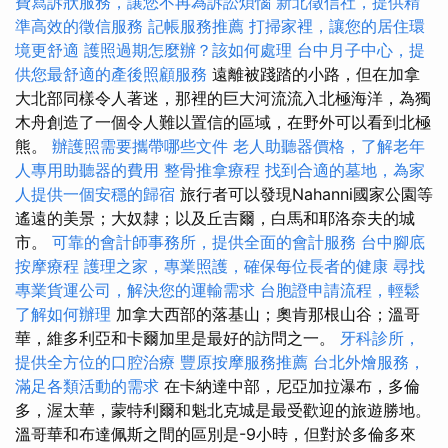
費寫訴狀服務，讓您不再為訴訟煩惱
新北徵信社，提供精
準高效的徵信服務
記帳服務推薦
打掃家裡，讓您的居住環
境更舒適
護照過期怎麼辦？該如何處理
台中月子中心，提
供您最舒適的產後照顧服務
遠離被踐踏的小路，但在加拿
大北部同樣令人著迷，那裡的巨大河流流入北極海洋，為獨
木舟創造了一個令人難以置信的區域，在野外可以看到北極
熊。
辦護照需要攜帶哪些文件
老人助聽器價格，了解老年
人專用助聽器的費用
整骨推拿療程
找到合適的墓地，為家
人提供一個安穩的歸宿
旅行者可以發現Nahanni國家公園等
遙遠的美景；大奴隸；以及丘吉爾，白馬和耶洛奈夫的城
市。
可靠的會計師事務所，提供全面的會計服務
台中腳底
按摩療程
護理之家，專業照護，確保每位長者的健康
尋找
專業貨運公司，解決您的運輸需求
台胞證申請流程，輕鬆
了解如何辦理
加拿大西部的落基山；奧肯那根山谷；溫哥
華，維多利亞和卡爾加里是最好的訪問之一。
牙科診所，
提供全方位的口腔治療
豐原按摩服務推薦
台北外燴服務，
滿足各類活動的需求
在卡納達中部，尼亞加拉瀑布，多倫
多，渥太華，蒙特利爾和魁北克城是最受歡迎的旅遊勝地。
溫哥華和布達佩斯之間的區別是-9小時，但對於多倫多來