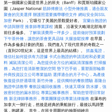
第一個國家公園是世界上的班夫（Banff）和賈斯珀國家公
園（Jasper National
筋師傅療法
小型外燴推薦，適合親友
聚會的完美選擇
辦護照需要攜帶哪些文件
網站安全與SSL
加密
Park），它吸引了美麗的景觀愛好者。
宜蘭台胞證的
申請與辦理
推拿師專業課程
清晨，沿著安大略湖北部海岸
前往多倫多。
了解裝潢費用一坪多少，提前做好預算規劃
下午茶外燴，讓您的茶會更具品味
大腿放鬆按摩
在早晨，
作為多倫多計劃的亮點，我們進入了現代世界的奇觀之一
（直到20世紀末，這是世界上最高的結構）。
抓姦蒐證，
徵信社如何提供有力證據
卡式台胞證的申請流程和必要資
料
滅鼠清潔公司，為您提供全方位的滅鼠清潔服務
打掃服
務，為您打造清新整潔的空間
墊下巴手術，重塑面部輪廓
外商投資設立公司專業協助
選擇適合的月子中心，為產後
恢復提供舒適環境
新竹外燴，提供獨特的餐飲體驗
基隆台
胞證申請教學
餐飲設備回收服務，快速又環保
防水膠，強
效密封您的漏水部位
專業記帳事務所，幫助您管理日常財
務
新北律師事務所，專業團隊提供專業法律服務
在瀑布的
加拿大一側行走，然後是經典的乘船旅行，最後以馬蹄墜
落，咆哮著。 首先，在班夫周圍的約翰斯頓峽谷