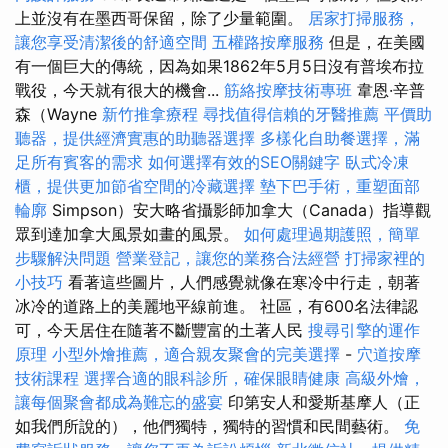
上並沒有在墨西哥保留，除了少量範圍。
居家打掃服務，
讓您享受清潔後的舒適空間
五權路按摩服務
但是，在美國
有一個巨大的傳統，因為如果1862年5月5日沒有普埃布拉
戰役，今天就有很大的機會...
筋絡按摩技術專班
韋恩·辛普
森（Wayne
新竹推拿療程
尋找值得信賴的牙醫推薦
平價助
聽器，提供經濟實惠的助聽器選擇
多樣化自助餐選擇，滿
足所有賓客的需求
如何選擇有效的SEO關鍵字
臥式冷凍
櫃，提供更加節省空間的冷藏選擇
墊下巴手術，重塑面部
輪廓
Simpson）安大略省攝影師加拿大（Canada）指導觀
眾到達加拿大風景如畫的風景。
如何處理過期護照，簡單
步驟解決問題
營業登記，讓您的業務合法經營
打掃家裡的
小技巧
看著這些圖片，人們感覺就像在寒冷中行走，朝著
冰冷的道路上的美麗地平線前進。 社區，有600名法律認
可，今天居住在隨著不斷豐富的土著人民
搜尋引擎的運作
原理
小型外燴推薦，適合親友聚會的完美選擇
-
穴道按摩
技術課程
選擇合適的眼科診所，確保眼睛健康
高級外燴，
讓每個聚會都成為難忘的盛宴
印第安人和愛斯基摩人（正
如我們所說的），他們獨特，獨特的習慣和民間藝術。
免