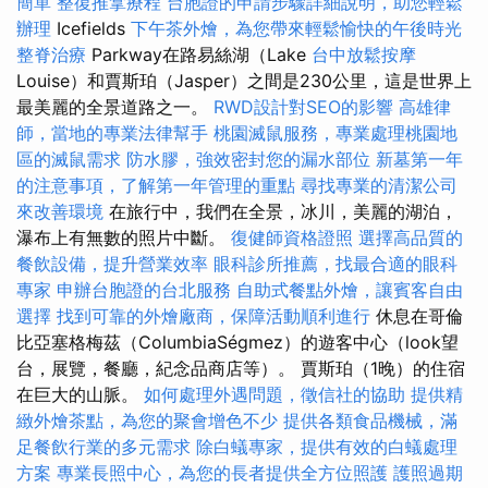
簡單
整復推拿療程
台胞證的申請步驟詳細說明，助您輕鬆
辦理
Icefields
下午茶外燴，為您帶來輕鬆愉快的午後時光
整脊治療
Parkway在路易絲湖（Lake
台中放鬆按摩
Louise）和賈斯珀（Jasper）之間是230公里，這是世界上
最美麗的全景道路之一。
RWD設計對SEO的影響
高雄律
師，當地的專業法律幫手
桃園滅鼠服務，專業處理桃園地
區的滅鼠需求
防水膠，強效密封您的漏水部位
新墓第一年
的注意事項，了解第一年管理的重點
尋找專業的清潔公司
來改善環境
在旅行中，我們在全景，冰川，美麗的湖泊，
瀑布上有無數的照片中斷。
復健師資格證照
選擇高品質的
餐飲設備，提升營業效率
眼科診所推薦，找最合適的眼科
專家
申辦台胞證的台北服務
自助式餐點外燴，讓賓客自由
選擇
找到可靠的外燴廠商，保障活動順利進行
休息在哥倫
比亞塞格梅茲（ColumbiaSégmez）的遊客中心（look望
台，展覽，餐廳，紀念品商店等）。 賈斯珀（1晚）的住宿
在巨大的山脈。
如何處理外遇問題，徵信社的協助
提供精
緻外燴茶點，為您的聚會增色不少
提供各類食品機械，滿
足餐飲行業的多元需求
除白蟻專家，提供有效的白蟻處理
方案
專業長照中心，為您的長者提供全方位照護
護照過期