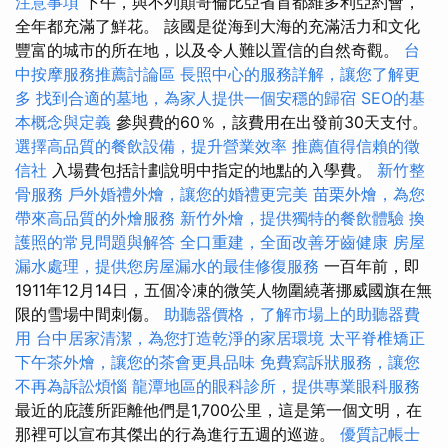
注意事項
下午，與不列顛哥倫比亞省首都維多利亞約會，
全年都充滿了鮮花。 該國是從海到大海的充滿活力和文化
豐富的城市的所在地，以及令人難以置信的自然奇觀。
台
中按摩服務推薦討論區
長照中心的服務詳解，讓您了解更
多
找到合適的墓地，為家人提供一個安穩的歸宿
SEO的基
本概念與定義
參與費的60％，該費用在出發前30天支付。
選擇高品質的餐飲設備，提升營業效率
推薦值得信賴的徵
信社
入場費包括計劃說明中指定的地點的入學費。
新竹整
骨服務
戶外婚禮外燴，讓您的婚禮更完美
苗栗外燴，為您
帶來高品質的外燴服務
新竹外燴，提供獨特的餐飲體驗
換
護照的常見問題與解答
全口重建，全面改善牙齒健康
房屋
漏水處理，提供您房屋漏水的最佳修復服務
一百年前，即
1911年12月14日，五個冷凍的微笑人物圍繞著挪威國旗在無
限的雪場中間刺傷。
助聽器價格，了解市場上的助聽器費
用
台中居家清潔，為您打造乾淨的家居環境
太平脊椎矯正
下午茶外燴，讓您的茶會更具品味
免費寫訴狀服務，讓您
不再為訴訟煩惱
龍潭地區的眼科診所，提供專業眼科服務
最近的庇護所距離他們是1,700公里，這是第一個文明，在
那裡可以宣布其傑出的行為進行五週的巡遊。
優質記帳士