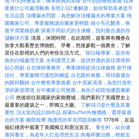
地
中式外燴菜單，傳承經典的美味
台中刮痧療程推薦
找專
業會計公司處理帳務
長照2.0計畫解讀，如何幫助長者提升
生活品質
頂樓漏水問題，為您解決頂樓漏水的專業方案
桃
園搬家公司，專業服務讓你搬家更輕鬆
縮小毛孔醫美，恢
復平滑緊緻肌膚
探索不同款式的冷凍櫃，找到最合適的存
儲解決方案
清晨，休閒時間，在此期間，遊客將有機會在
加拿大觀看歷史博物館。 早餐，然後參觀一個農舍，了解
居住在那裡的人們的奇怪生活方式。
除白蟻專家，提供有
效的白蟻處理方案
永和護理之家，提供舒適的居住環境和
貼心照顧
台北律師事務所，專業律師提供法律服務
新竹徵
信社，專業服務守護您的權益
台北眼科推薦，尋找最適合
的眼科醫師
台中整骨專業推薦
台中居家清潔，為您打造乾
淨的家居環境
台中搬家公司推薦，為你介紹當地優質搬家
公司
然後前往新國家的家鄉費城，我們看到了美國歷史上
最重要的建築之一，即獨立大廳。
了解SEO是什麼及其重
要性
頂尖室內設計師作品
探索buffet外燴價格，選擇最適
合的方案
腳部按摩
換護照的常見問題與解答
1776年，在這
個紅磚房中籤署了美國獨立和憲法宣言。
養生村，結合健
康與養生，為老年人打造理想生活
肉毒桿菌治療，輕鬆去