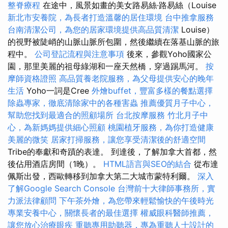
整脊療程
在途中，風景如畫的美女路易絲·路易絲（Louise
新北市安養院，為長者打造溫馨的居住環境
台中推拿服務
台南清潔公司，為您的居家環境提供高品質清潔
Louise）
的視野被陡峭的山脈山脈所包圍，然後繼續在落基山脈的旅
程中。
公司登記流程與注意事項
後來，參觀Yoho國家公
園，那里美麗的祖母綠湖和一座天然橋，穿過踢馬河。
按
摩師資格證照
高品質養老院服務，為父母提供安心的晚年
生活
Yoho一詞是Cree
外燴buffet，豐富多樣的餐點選擇
除蟲專家，徹底清除家中的各種害蟲
推薦優質月子中心，
幫助您找到最適合的照顧場所
台北按摩服務
竹北月子中
心，為新媽媽提供細心照顧
桃園植牙服務，為你打造健康
美麗的微笑
居家打掃服務，讓您享受清潔後的舒適空間
Tribe的奉獻和奇蹟的表達。 到達後，了解加拿大首都，然
後佔用酒店房間（1晚）。
HTML語言與SEO的結合
從布達
佩斯出發，西歐轉移到加拿大第二大城市蒙特利爾。
深入
了解Google Search Console
台灣前十大律師事務所，實
力派法律顧問
下午茶外燴，為您帶來輕鬆愉快的午後時光
專業安養中心，關懷長者的最佳選擇
權威眼科醫師推薦，
讓您放心治療眼疾
重聽專用助聽器，專為重聽人士設計的