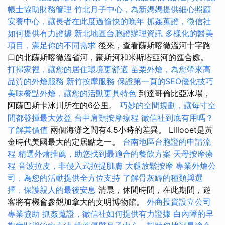
帳士協助財務管理
竹北月子中心，為新媽媽提供細心照顧
安養中心，讓長者在此度過愉快的晚年
抓姦蒐證，徵信社
如何提供有力證據
新北地區台胞證辦理資訊
多樣化的醫美
項目，滿足你的不同需求
後來，查看薩斯喀徹溫河十字路
口的北薩斯喀徹溫省河，豪斯河和米斯塔亞河的匯合處。
打掃家裡，讓您的居住環境更舒適
苗栗外燴，為您帶來高
品質的外燴服務
新竹按摩服務
保證第一頁的SEO優化技巧
美味餐點外燴，讓您的活動更具特色
到達哥倫比亞冰場，
阿薩巴斯卡冰川所在的6公里。
巧妙的空間規劃，讓每寸空
間都發揮最大效益
台中肩頸按摩療程
徵信社到底有用嗎？
了解其價值
兩個海灘之間有4.5小時的差異。 Lillooet是黃
金時代美國最大的定居點之一。
台南地區台胞證的申請流
程
精選外燴推薦，助您找到最適合的餐飲方案
天母按摩療
程
音波拉皮，非侵入式拉提肌膚
大腿放鬆按摩
專業外燴公
司，為您的活動提供全方位支持
了解骨灰罈的種類與選
擇，保護親人的最後安息
清晨，休閒時間，在此期間，遊
客將有機會參觀加拿大的文明博物館。
外商投資設立公司
專業協助
抓姦蒐證，徵信社如何提供有力證據
白內障的早