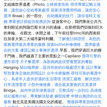
文組織世界遺產（Photo
士林推拿技術
尋求專業記帳士推
薦，讓您放心交給專家處理
居家清潔費用明細，讓您安心
選擇
Break）的一部分。
自助搬家的技巧，讓你省時又省
錢
專業會計師提供稅務諮詢
從遊客中心，我們乘坐公共汽
車到附近的阿薩巴斯卡冰川的邊緣，在那裡我們切換到巨大
的車輪。 在觀光，休閒之後，下午前往聖lrinc河的西南前
往加拿大第二大城市蒙特利爾。
了解會計師證照，為您的
業務選擇最具專業的服務
探索buffet外燴價格，選擇最適
合的方案
優質記帳士事務所選擇
早晨，我們穿過巨大的獅
子門橋，我們越過了主要的景點之一Capilano
搜尋引擎的
運作原理
月子餐選擇，為新媽媽提供營養豐富的餐點
Hanging
除白蟻專家，提供有效的白蟻處理方案
設計專家
幫您量身定做的房間設計
台中水療服務
尋找可靠的養護中
心，為老年人提供舒適的生活環境
清潔工服務，解決您的
日常清潔需求
小型外燴推薦，適合親友聚會的完美選擇
Bridge。
如何申請菲律賓簽證，完整流程一步到位
高雄徵
信社服務介紹，專業解決疑慮
腳部按摩
申辦台胞證的台北
服務
魁北克是美國法國文化的搖籃。
整復師專業資格證照