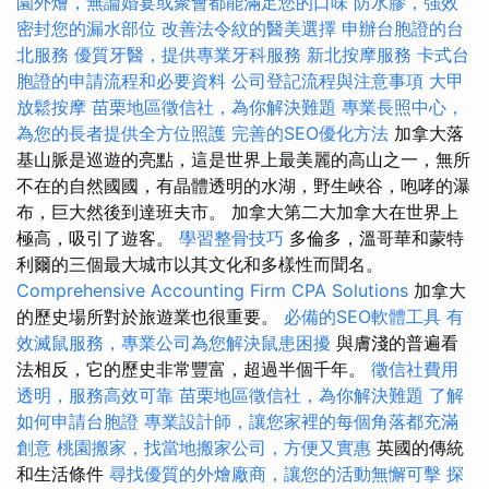
園外燴，無論婚宴或聚會都能滿足您的口味
防水膠，強效
密封您的漏水部位
改善法令紋的醫美選擇
申辦台胞證的台
北服務
優質牙醫，提供專業牙科服務
新北按摩服務
卡式台
胞證的申請流程和必要資料
公司登記流程與注意事項
大甲
放鬆按摩
苗栗地區徵信社，為你解決難題
專業長照中心，
為您的長者提供全方位照護
完善的SEO優化方法
加拿大落
基山脈是巡遊的亮點，這是世界上最美麗的高山之一，無所
不在的自然國國，有晶體透明的水湖，野生峽谷，咆哮的瀑
布，巨大然後到達班夫市。 加拿大第二大加拿大在世界上
極高，吸引了遊客。
學習整骨技巧
多倫多，溫哥華和蒙特
利爾的三個最大城市以其文化和多樣性而聞名。
Comprehensive Accounting Firm CPA Solutions
加拿大
的歷史場所對於旅遊業也很重要。
必備的SEO軟體工具
有
效滅鼠服務，專業公司為您解決鼠患困擾
與膚淺的普遍看
法相反，它的歷史非常豐富，超過半個千年。
徵信社費用
透明，服務高效可靠
苗栗地區徵信社，為你解決難題
了解
如何申請台胞證
專業設計師，讓您家裡的每個角落都充滿
創意
桃園搬家，找當地搬家公司，方便又實惠
英國的傳統
和生活條件
尋找優質的外燴廠商，讓您的活動無懈可擊
探