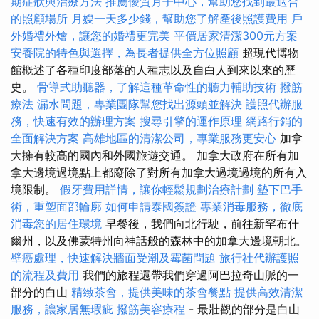
期症狀與治療方法
推薦優質月子中心，幫助您找到最適合
的照顧場所
月嫂一天多少錢，幫助您了解產後照護費用
戶
外婚禮外燴，讓您的婚禮更完美
平價居家清潔300元方案
安養院的特色與選擇，為長者提供全方位照顧
超現代博物
館概述了各種印度部落的人種志以及自白人到來以來的歷
史。
骨導式助聽器，了解這種革命性的聽力輔助技術
撥筋
療法
漏水問題，專業團隊幫您找出源頭並解決
護照代辦服
務，快速有效的辦理方案
搜尋引擎的運作原理
網路行銷的
全面解決方案
高雄地區的清潔公司，專業服務更安心
加拿
大擁有較高的國內和外國旅遊交通。 加拿大政府在所有加
拿大邊境過境點上都廢除了對所有加拿大過境過境的所有入
境限制。
假牙費用詳情，讓你輕鬆規劃治療計劃
墊下巴手
術，重塑面部輪廓
如何申請泰國簽證
專業消毒服務，徹底
消毒您的居住環境
早餐後，我們向北行駛，前往新罕布什
爾州，以及佛蒙特州向神話般的森林中的加拿大邊境朝北。
壁癌處理，快速解決牆面受潮及霉菌問題
旅行社代辦護照
的流程及費用
我們的旅程還帶我們穿過阿巴拉奇山脈的一
部分的白山
精緻茶會，提供美味的茶會餐點
提供高效清潔
服務，讓家居無瑕疵
撥筋美容療程
- 最壯觀的部分是白山