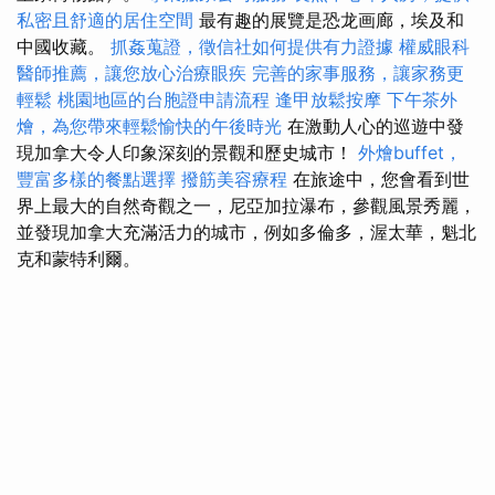
私密且舒適的居住空間
最有趣的展覽是恐龙画廊，埃及和
中國收藏。
抓姦蒐證，徵信社如何提供有力證據
權威眼科
醫師推薦，讓您放心治療眼疾
完善的家事服務，讓家務更
輕鬆
桃園地區的台胞證申請流程
逢甲放鬆按摩
下午茶外
燴，為您帶來輕鬆愉快的午後時光
在激動人心的巡遊中發
現加拿大令人印象深刻的景觀和歷史城市！
外燴buffet，
豐富多樣的餐點選擇
撥筋美容療程
在旅途中，您會看到世
界上最大的自然奇觀之一，尼亞加拉瀑布，參觀風景秀麗，
並發現加拿大充滿活力的城市，例如多倫多，渥太華，魁北
克和蒙特利爾。