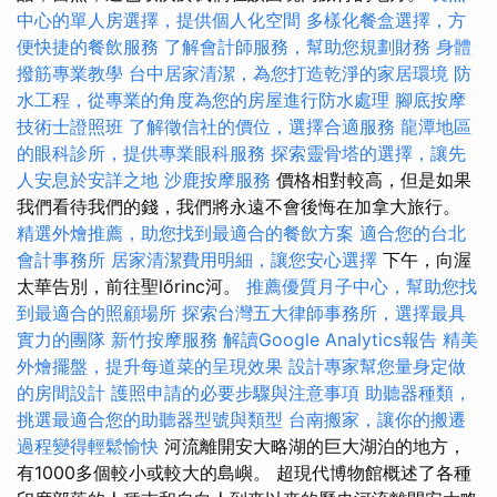
中心的單人房選擇，提供個人化空間
多樣化餐盒選擇，方
便快捷的餐飲服務
了解會計師服務，幫助您規劃財務
身體
撥筋專業教學
台中居家清潔，為您打造乾淨的家居環境
防
水工程，從專業的角度為您的房屋進行防水處理
腳底按摩
技術士證照班
了解徵信社的價位，選擇合適服務
龍潭地區
的眼科診所，提供專業眼科服務
探索靈骨塔的選擇，讓先
人安息於安詳之地
沙鹿按摩服務
價格相對較高，但是如果
我們看待我們的錢，我們將永遠不會後悔在加拿大旅行。
精選外燴推薦，助您找到最適合的餐飲方案
適合您的台北
會計事務所
居家清潔費用明細，讓您安心選擇
下午，向渥
太華告別，前往聖lőrinc河。
推薦優質月子中心，幫助您找
到最適合的照顧場所
探索台灣五大律師事務所，選擇最具
實力的團隊
新竹按摩服務
解讀Google Analytics報告
精美
外燴擺盤，提升每道菜的呈現效果
設計專家幫您量身定做
的房間設計
護照申請的必要步驟與注意事項
助聽器種類，
挑選最適合您的助聽器型號與類型
台南搬家，讓你的搬遷
過程變得輕鬆愉快
河流離開安大略湖的巨大湖泊的地方，
有1000多個較小或較大的島嶼。 超現代博物館概述了各種