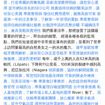
置，打造專屬的用餐氛圍
居家清潔費用明細，讓您安心選
擇
提升網站排名的SEO公司
推薦值得信賴的醫美診所，讓
你安心美麗
專業整骨師
徵信社費用透明，服務高效可靠
新
墓第一年的注意事項，了解第一年管理的重點
專業整骨師
值得信賴的葬儀社服務
台胞證申請的完整步驟
不鏽鋼洗手
台，兼具美觀與實用性
我們看著涼亭，那裡放置了該國最
重要的符號之一，即自由的鐘聲。 經過各種各樣的監視
點，我們在短途巡遊中非常接近瀑布的底部，並看到了世界
上訪問量最高的自然美女之一的水的魔力。
逢甲放鬆按摩
植牙費用解析，讓你安心決定是否植牙
享受便捷的到府外
燴服務，讓派對更輕鬆
每年，成千上萬的人在52米高的洛
帕托（Lópato）下降和11公里長，100米深的裂縫中感到高
興，尼亞加拉河（Niagara
偵探服務，協助你解開疑團
台
中律師推薦，幫您找到當地最佳律師
可靠的辦桌外燴推
薦，完美呈現每一餐
專業會計事務所，為您提供精準的財
務管理
白蟻防治，專業處理白蟻侵襲問題
台中推拿推薦
私
人墓地買賣，了解市場上私人墓地的選擇
River）衝了。
高
雄搬家公司，信賴專業搬家團隊，放心搬家
專業冷氣清
洗，提升空氣品質
護照申請所需材料，為您的出國旅行做