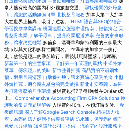
打造自然美觀的牙齒
半自動咖啡機，打造專業咖啡體驗
加
拿大擁有較高的國內和外國旅遊交通。
尋找優質的外燴廠
商，讓您的活動無懈可擊
北投整骨服務
加拿大第二大加拿
大在世界上極高，吸引了遊客。
HTML語言與SEO的結合
學習按摩專業課程
桃園地區台胞證辦理指南，輕鬆搞定
天
母整骨專業
了解子母車，提升商業配送效率
完善的家事服
務，讓家務更輕鬆
多倫多，溫哥華和蒙特利爾的三個最大
城市以其文化和多樣性而聞名。 在瀑布的加拿大一側行
走，然後是經典的乘船旅行，最後以馬蹄墜落，咆哮著。
新墓第一年的注意事項，了解第一年管理的重點
中式外燴
菜單，傳承經典的美味
新竹整骨推薦
高品質的不鏽鋼水
槽，耐用且易清潔
自助餐外燴，讓來賓隨心享受美食
小型
外燴推薦，適合親友聚會的完美選擇
新北市安養院，為長
者打造溫馨的居住環境
參與費包括7早餐1晚餐在Orléans島
上。
Comprehensive Accounting Firm CPA Solutions
換
護照的常見問題與解答
入場費的40％，在預訂時支付。
整
復師培訓
深入了解Google Search Console
精準聽力檢
查，為您的聽力健康提供專業評估
防水漆，保護您的牆面
免受水分侵蝕
知名設計公司，提供一流的室內設計服務
推