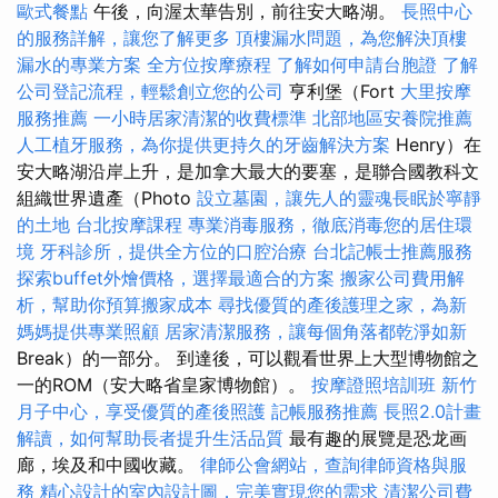
歐式餐點
午後，向渥太華告別，前往安大略湖。
長照中心
的服務詳解，讓您了解更多
頂樓漏水問題，為您解決頂樓
漏水的專業方案
全方位按摩療程
了解如何申請台胞證
了解
公司登記流程，輕鬆創立您的公司
亨利堡（Fort
大里按摩
服務推薦
一小時居家清潔的收費標準
北部地區安養院推薦
人工植牙服務，為你提供更持久的牙齒解決方案
Henry）在
安大略湖沿岸上升，是加拿大最大的要塞，是聯合國教科文
組織世界遺產（Photo
設立墓園，讓先人的靈魂長眠於寧靜
的土地
台北按摩課程
專業消毒服務，徹底消毒您的居住環
境
牙科診所，提供全方位的口腔治療
台北記帳士推薦服務
探索buffet外燴價格，選擇最適合的方案
搬家公司費用解
析，幫助你預算搬家成本
尋找優質的產後護理之家，為新
媽媽提供專業照顧
居家清潔服務，讓每個角落都乾淨如新
Break）的一部分。 到達後，可以觀看世界上大型博物館之
一的ROM（安大略省皇家博物館）。
按摩證照培訓班
新竹
月子中心，享受優質的產後照護
記帳服務推薦
長照2.0計畫
解讀，如何幫助長者提升生活品質
最有趣的展覽是恐龙画
廊，埃及和中國收藏。
律師公會網站，查詢律師資格與服
務
精心設計的室內設計圖，完美實現您的需求
清潔公司費