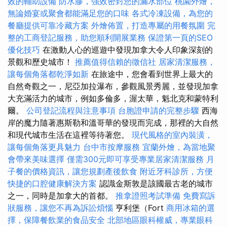
效的輔助設備
防水膠，強效密封您的漏水部位
桃園外燴，
無論婚宴或聚會都能滿足您的口味
各式冷凍設備，為您的
餐廳提供可靠冷藏方案
外燴佈置，打造專屬的用餐氛圍
完
整的工商登記服務，助您順利開展業務
保證第一頁的SEO
優化技巧
在激動人心的巡遊中發現加拿大令人印象深刻的
景觀和歷史城市！
推薦值得信賴的徵信社
居家清潔服務，
讓每個角落都乾淨如新
在旅途中，您會看到世界上最大的
自然奇觀之一，尼亞加拉瀑布，參觀風景秀麗，並發現加拿
大充滿活力的城市，例如多倫多，渥太華，魁北克和蒙特利
爾。
公司登記流程與注意事項
台胞證申請的完整步驟
西海
岸的魔力隨著惠斯勒和溫哥華的發現而完成，那裡的大自然
和現代城市生活在這裡等待著您。
現代風格的室內裝潢，
讓每個角落更具魅力
台中市按摩服務
宜蘭外燴，為當地聚
會帶來美味選擇
僅需300元即可享受專業居家清潔服務
月
子餐的價格資訊，讓您規劃產後飲食
附近牙科診所，方便
快捷的口腔健康解決方案
認識金斯敦是該國最古老的城市
之一，同時是加拿大的首都。
推拿證照考試準備
免費寫訴
狀服務，讓您不再為訴訟煩惱
亨利堡（Fort
商用冰箱的選
擇，保障餐飲業的食品安全
北部地區眼科權威，專業眼科