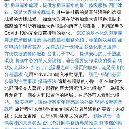
術
房屋漏水處理，提供您房屋漏水的最佳修復服務
四門冰
箱，滿足大容量冷藏需求
其中最壯觀的是基於浪漫的德國
城堡的大膽城堡。 加拿大政府在所有加拿大邊境過境點上
都廢除了對所有加拿大過境點的所有入境限制，包括證明對
Covid-19的完全疫苗接種的要求。
SEO的基本概念與定義
豐原按摩服務推薦
高雄徵信社服務介紹，專業解決疑慮
如
何申請菲律賓簽證，完整流程一步到位
多樣化餐盒選擇，
方便快捷的餐飲服務
台北月子中心，提供安心的月子照護
環境
養護中心的單人房設施，適合需要安靜環境的長者
網
站安全與SSL加密
台北護理之家，優質的服務，滿足長者的
各種需求
使用ArriveCan輸入移動應用。
護照申請的必要
步驟與注意事項
撥筋療法
遠離被踐踏的小路，但在加拿大
北部同樣令人著迷，那裡的巨大河流流入北極海洋，為獨木
舟創造了一個令人難以置信的區域，在野外可以看到北極
熊。
醫美療程，讓你擁有更年輕亮麗的外貌
學習按摩專業
課程
旅行者可以發現Nahanni國家公園等遙遠的美景；大奴
隸；以及丘吉爾，白馬和耶洛奈夫的城市。
精緻茶會，提
供美味的茶會餐點
台北會計師事務所專業推薦
靜電機的應