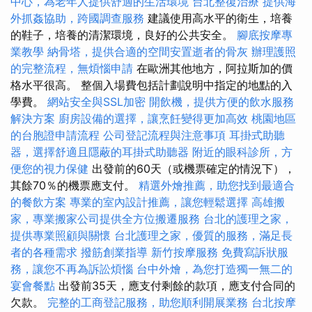
中心，為老年人提供舒適的生活環境
台北整復治療
提供海
外抓姦協助，跨國調查服務
建議使用高水平的衛生，培養
的鞋子，培養的清潔環境，良好的公共安全。
腳底按摩專
業教學
納骨塔，提供合適的空間安置逝者的骨灰
辦理護照
的完整流程，無煩惱申請
在歐洲其他地方，阿拉斯加的價
格水平很高。 整個入場費包括計劃說明中指定的地點的入
學費。
網站安全與SSL加密
開飲機，提供方便的飲水服務
解決方案
廚房設備的選擇，讓烹飪變得更加高效
桃園地區
的台胞證申請流程
公司登記流程與注意事項
耳掛式助聽
器，選擇舒適且隱蔽的耳掛式助聽器
附近的眼科診所，方
便您的視力保健
出發前的60天（或機票確定的情況下），
其餘70％的機票應支付。
精選外燴推薦，助您找到最適合
的餐飲方案
專業的室內設計推薦，讓您輕鬆選擇
高雄搬
家，專業搬家公司提供全方位搬遷服務
台北的護理之家，
提供專業照顧與關懷
台北護理之家，優質的服務，滿足長
者的各種需求
撥筋創業指導
新竹按摩服務
免費寫訴狀服
務，讓您不再為訴訟煩惱
台中外燴，為您打造獨一無二的
宴會餐點
出發前35天，應支付剩餘的款項，應支付合同的
欠款。
完整的工商登記服務，助您順利開展業務
台北按摩