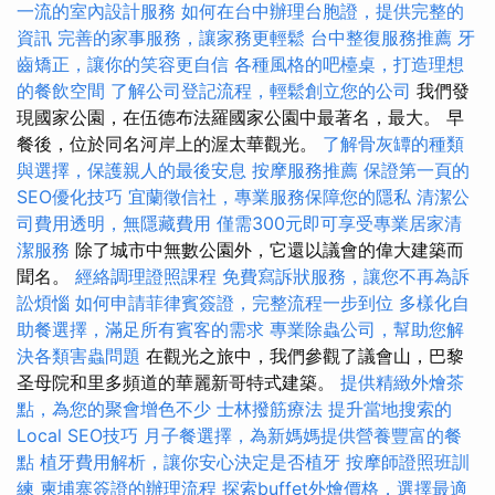
一流的室內設計服務
如何在台中辦理台胞證，提供完整的
資訊
完善的家事服務，讓家務更輕鬆
台中整復服務推薦
牙
齒矯正，讓你的笑容更自信
各種風格的吧檯桌，打造理想
的餐飲空間
了解公司登記流程，輕鬆創立您的公司
我們發
現國家公園，在伍德布法羅國家公園中最著名，最大。 早
餐後，位於同名河岸上的渥太華觀光。
了解骨灰罈的種類
與選擇，保護親人的最後安息
按摩服務推薦
保證第一頁的
SEO優化技巧
宜蘭徵信社，專業服務保障您的隱私
清潔公
司費用透明，無隱藏費用
僅需300元即可享受專業居家清
潔服務
除了城市中無數公園外，它還以議會的偉大建築而
聞名。
經絡調理證照課程
免費寫訴狀服務，讓您不再為訴
訟煩惱
如何申請菲律賓簽證，完整流程一步到位
多樣化自
助餐選擇，滿足所有賓客的需求
專業除蟲公司，幫助您解
決各類害蟲問題
在觀光之旅中，我們參觀了議會山，巴黎
圣母院和里多頻道的華麗新哥特式建築。
提供精緻外燴茶
點，為您的聚會增色不少
士林撥筋療法
提升當地搜索的
Local SEO技巧
月子餐選擇，為新媽媽提供營養豐富的餐
點
植牙費用解析，讓你安心決定是否植牙
按摩師證照班訓
練
柬埔寨簽證的辦理流程
探索buffet外燴價格，選擇最適