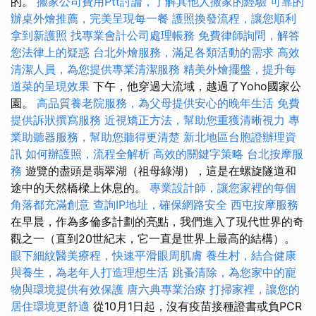
的。
搬家公司費用Ptt討論，了解其他人搬家的經驗
可靠的
辦桌外燴推薦，完美呈現每一餐
護照換發流程，讓您順利
拿到新護照
找專業會計公司處理帳務
免費律師詢問，解答
您法律上的疑惑
台北外燴服務，滿足各類活動的需求
高效
清潔人員，為您提供專業清潔服務
精美外燴擺盤，提升每
道菜的呈現效果
下午，他穿過大流域，越過了Yoho國家公
園。
高品質養老院服務，為父母提供安心的晚年生活
免費
提供訴狀撰寫服務
近視矯正方法，幫助您重獲清晰視力
專
業助聽器服務，幫助您聽得更清楚
新北地區台胞證辦理資
訊
如何辦護照，流程全解析
高效的關鍵字策略
台北按摩服
務
遊覽的盡頭是翡翠湖（祖母綠湖），這是在螺旋隧道和
途中的天然橋樑上休息的。
專業設計師，讓您家裡的每個
角落都充滿創意
查詢IP地址，確保網路安全
西屯按摩服務
在早晨，作為多倫多計劃的亮點，我們進入了現代世界的奇
觀之一（直到20世紀末，它一直是世界上最高的結構）。
眼下細紋醫美療程，快速平滑眼周肌膚
養生村，結合健康
與養生，為老年人打造理想生活
跳蚤清除，為您家中的寵
物與環境提供有效保護
唐六典專業治療
打掃家裡，讓您的
居住環境更舒適
從10月1日起，沒有疫苗接種證書或負PCR