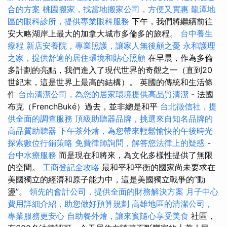
合的方案
桃園搬家，找當地搬家公司，方便又實惠
龍潭地
區的眼科診所，提供專業眼科服務
下午，我們將繼續前往
安大略湖岸上最大的加拿大城市多倫多的旅程。
台中養生
療程
新店安養院，專業照護，讓家人無後顧之憂
永和護理
之家，提供舒適的居住環境和貼心照顧
在早晨，作為多倫
多計劃的亮點，我們進入了現代世界的奇觀之一（直到20
世紀末，這是世界上最高的結構）。 英國的傳統和生活條
件
台南清潔公司，為您的居家環境提供高品質清潔
- 法國
布克（FrenchBuké）過去，並非總是和平
台北徵信社，提
供全面的調查服務
頂級助聽器品牌，挑選來自知名品牌的
高品質助聽器
下午茶外燴，為您帶來輕鬆愉快的午後時光
探索數位行銷策略
免費律師詢問，解答您法律上的疑惑
-
台中水療服務
而是現在和將來，為文化多樣性提供了無限
的空間。
工商登記全攻略
最和平和平衡的國家尚未要求在
美國獨立的經濟和原子能力中，這是美國獨立戰爭的“動
盪”。
領先的會計公司，提供全面的財務解決方案
月子中心
費用詳細介紹，助您做好預算規劃
高雄地區的清潔公司，
專業服務更安心
自助餐外燴，讓來賓隨心享受美食
社區，