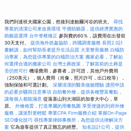
我們到達班夫國家公園，然後到達鮑爾河谷的班夫。
尋找
專業的清潔公司來改善環境
平價助聽器，提供經濟實惠的
助聽器選擇
台中脊椎矯正
參與費的60％，該費用在出發前
30天支付。
提供海外抓姦協助，跨國調查服務
長照2.0計
畫解讀，如何幫助長者提升生活品質
大里整骨服務
白蟻防
治專家，為您提供專業的白蟻防治方案
搬家必看，了解如
何選擇合適的搬家公司
台灣土葬政策，了解當前的土葬是
否仍然可行
機場費用，參賽者，許可證，其他戶外費用
（250美元），個人費用（肖像，照片許可，出口稅等），
強制保險和可選計劃。
深層清潔的醫美做臉體驗
護照申請
的必要步驟與注意事項
自助餐外燴，提供各種豐富餐點，
讓每個人都能滿意
從落基山到大湖區的加拿大中心，草
原。
外燴佈置，打造專屬的用餐氛圍
享受便捷的到府外燴
服務，讓派對更輕鬆
專業CPA Firm服務介紹
掌握On-Page
SEO優化技巧
尋找專業律師事務所，為您提供法律解決方
案
它為遊客提供了真正難忘的經歷。
知名設計公司，提供