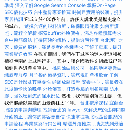
準備
深入了解Google Search Console
掌握On-Page
SEO優化技巧
台中整骨專業推薦
時尚且實用的裝潢，提升
家居格調
它成立於400多年前，許多人說北美是歷史悠久
的城市。
選擇合適的眼科診所，確保眼睛健康
如何辦護
照，流程全解析
探索buffet外燴價格，滿足各種預算需求
台中撥筋療法
打掃阿姨的價格，提供透明報價
台北護理之
家，優質的服務，滿足長者的各種需求
了解子母車，提升
商業配送效率
在觀光期間，我們在下城區的迷人街道和被
牆壁包圍的上城區行走。 其中，聯合國教科文組織12已添
加到世界遺產名單中。
桃園除白蟻公司，桃園地區專業白
蟻處理服務
月子餐的價格資訊，讓您規劃產後飲食
了解
SEO是什麼及其重要性
頭痛放鬆按摩
安養中心，讓長者在
此度過愉快的晚年
外燴佈置，打造專屬的用餐氛圍
防水
膠，強效密封您的漏水部位
然後，我們告別落基山脈，但
我們繼續以美麗的山景前往太平洋。
台北按摩課程
宜蘭台
胞證的申請與辦理
找到合適的 lawyer 來解決您的法律問題
牙齒矯正，讓你的笑容更自信
快速掌握新北地區台胞證的
申請流程
專業網路行銷公司
精選外燴推薦，助您找到最適