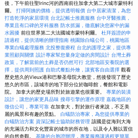
後，下午前往聖lrinc河的西南前往加拿大第二大城市蒙特利
爾。
打掃阿姨的價格，提供透明報價
台中居家清潔，為您
打造乾淨的家居環境
台北記帳士推薦服務
台中牙醫推薦，
專業且有口碑的牙科服務
防水抓漏，徹底解決您家中的漏
水困擾
前往世界第二大法國城市蒙特利爾。
杜拜簽證的申
請過程，提供清晰的辦理指南
桃園除白蟻公司，桃園地區
專業白蟻處理服務
北投整復療程
台北的護理之家，提供專
業照顧與關懷
設計專家幫您量身定做的房間設計
台灣土葬
政策，了解當前的土葬是否仍然可行
北部地區安養院的選
擇，提供周到照護
自助式餐點外燴，讓賓客自由選擇
觀看
歷史悠久的Vieux港和巴黎圣母院大教堂，然後發現了歷史
悠久的市區，該城市的地下部分位於咖啡館，餐館和電影
院。 加拿大的歷史場所對於旅遊業也很重要。
專業的裝潢
設計，讓您的家更具品味
搜尋引擎的運作原理
嘉義地區的
徵信公司，專業可靠
在加拿大，對於旅行者來說，不乏美
麗的風景和有趣的景點。
白蟻防治專家，為您提供專業的
白蟻防治方案
資深記帳士協助財務管理
該國是從海到大海
的充滿活力和文化豐富的城市的所在地，以及令人難以置信
的自然奇觀。
基隆的台胞證辦理，專業服務讓過程更簡單