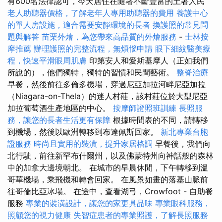
有600名法律認可，今天居住在隨著不斷豐富的土著人民
老人助聽器價格，了解老年人專用助聽器的費用
養護中心
的單人房設施，適合需要安靜環境的長者
換護照的常見問
題與解答
苗栗外燴，為您帶來高品質的外燴服務
-
士林按
摩推薦
辦理護照的完整流程，無煩惱申請
眼下細紋醫美療
程，快速平滑眼周肌膚
印第安人和愛斯基摩人（正如我們
所說的），他們獨特，獨特的習慣和民間藝術。
整脊治療
早餐，然後前往多倫多機場，穿過尼亞加拉河畔尼亞加拉
（Niagara-on-Thela）的迷人村莊，該村莊位於大型尼亞
加拉葡萄酒生產地區的中心。
按摩師證照班訓練
長照服
務，讓您的長者生活更有保障
根據時間表的不同，請轉移
到機場，然後以歐洲轉移到布達佩斯回家。
新北專業台胞
證服務
時尚且實用的裝潢，提升家居格調
早餐後，我們向
北行駛，前往新罕布什爾州，以及佛蒙特州向神話般的森林
中的加拿大邊境朝北。 在城市的早晨休閒，下午轉移到溫
哥華機場，乘飛機和轉會回家。 在風景如畫的落基山脈前
往哥倫比亞冰場。 在途中，查看湖弓，Crowfoot - 自助餐
服務
專業的裝潢設計，讓您的家更具品味
專業眼科服務，
照顧您的視力健康
失智症患者的專業照護，了解長照服務