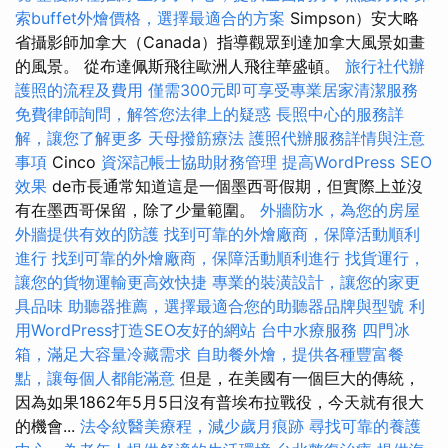
索buffet外燴價格，選擇最適合的方案
Simpson）安大略
省攝影師加拿大（Canada）指導觀眾到達加拿大風景如畫
的風景。 從布達佩斯飛往歐洲人飛往華盛頓。
旅行社代辦
護照的流程及費用
僅需300元即可享受專業居家清潔服務
免費律師詢問，解答您法律上的疑惑
長照中心的服務詳
解，讓您了解更多
天母撥筋療法
護照代辦服務詳情與注意
事項
Cinco
資深記帳士協助財務管理
提高WordPress SEO
效果
de市長通常知道這是一個墨西哥假期，但實際上並沒
有在墨西哥保留，除了少量範圍。
外牆防水，為您的房屋
外牆提供有效的防護
找到可靠的外燴廠商，保障活動順利
進行
找到可靠的外燴廠商，保障活動順利進行
找貨運行，
讓您的貨物運輸更高效快捷
專業的裝潢設計，讓您的家更
具品味
助聽器推薦，選擇最適合您的助聽器品牌與型號
利
用WordPress打造SEO友好的網站
台中水療服務
四門冰
箱，滿足大容量冷藏需求
自助餐外燴，提供各種豐富餐
點，讓每個人都能滿意
但是，在美國有一個巨大的傳統，
因為如果1862年5月5日沒有普埃布拉戰役，今天就有很大
的機會...
法令紋醫美療程，減少歲月痕跡
尋找可靠的養護