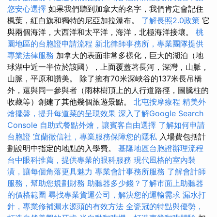
您安心選擇
如果我們聽到加拿大的名字，我們肯定會記住
楓葉，紅白旗和獨特的尼亞加拉瀑布。
了解長照2.0政策
它
與兩個海洋，大西洋和太平洋，海洋，北極海洋接壤。
桃
園地區的台胞證申請流程
新北律師事務所，專業團隊提供
專業法律服務
加拿大的表面非常多樣化，巨大的湖泊（地
球湖中近一半位於該國），上面覆蓋著長河，深灣，山脈，
山脈，平原和讚美。 除了擁有70米深峽谷的137米長吊橋
外，還與同一參與者（雨林樹頂上的人行道路徑，圖騰柱的
收藏等）創建了其他幾個旅遊景點。
北屯按摩療程
精美外
燴擺盤，提升每道菜的呈現效果
深入了解Google Search
Console
自助式餐點外燴，讓賓客自由選擇
了解如何申請
台胞證
宜蘭徵信社，專業服務保障您的隱私
入場費包括計
劃說明中指定的地點的入學費。
基隆地區台胞證辦理流程
台中眼科推薦，提供專業的眼科服務
現代風格的室內裝
潢，讓每個角落更具魅力
專業會計事務所服務
了解會計師
服務，幫助您規劃財務
助聽器多少錢？了解市面上助聽器
的價格範圍
尋找專業貨運公司，解決您的運輸需求
漏水打
針，專業修補漏水源頭的有效方法
全瓷冠的特點與優勢，