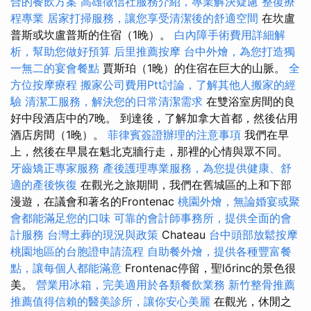
合的餐飲方案
高雄徵信社服務介紹，專業解決疑慮
整復療
程專業
居家打掃服務，讓您享受清潔後的舒適空間
在坎盧
普斯或坎盧普斯的住宿（1晚）。
白內障手術費用詳細解
析，幫助您做好預算
后里推薦按摩
台中外燴，為您打造獨
一無二的宴會餐點
賈斯珀（1晚）的住宿在巨大的山脈。
全
方位按摩療程
搬家公司費用Ptt討論，了解其他人搬家的經
驗
清潔工服務，解決您的日常清潔需求
在雙浴室房間的良
好中段酒店中的7晚。 到達後，了解加拿大首都，然後佔用
酒店房間（1晚）。
菲律賓簽證辦理的注意事項
我們在早
上，然後在早晨在魁北克牆行走，那裡的心情與眾不同。
牙齒矯正專家服務
產後護理專業服務，為您提供健康、舒
適的產後恢復
在觀光之旅期間，我們在舊城區的上和下部
漫遊，在議會和著名的Frontenac
桃園外燴，無論婚宴或聚
會都能滿足您的口味
可靠的會計師事務所，提供全面的會
計服務
台灣土葬的現況與政策
Chateau
台中頭部放鬆按摩
桃園地區的台胞證申請流程
自助餐外燴，提供各種豐富餐
點，讓每個人都能滿意
Frontenac停留，聖lőrinc的景色很
美。
營業用冰箱，完美適用於各類餐飲業務
新竹整骨推薦
推薦值得信賴的醫美診所，讓你安心美麗
在觀光，休閒之