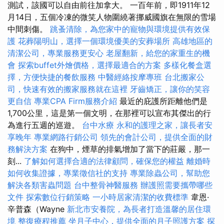
測試，該國可以自由前往加拿大。 一百年前，即1911年12
月14日，五個冷凍的微笑人物圍繞著挪威國旗在無限的雪場
中間刺傷。
跳蚤清除，為您家中的寵物與環境提供有效保
護
花葬陽明山，選擇一個環境優美的安葬場所
高雄地區的
清潔公司，專業服務更安心
老屋翻新，給您的家重生的機
會
探索buffet外燴價格，選擇最適合的方案
多樣化餐盒選
擇，方便快捷的餐飲服務
中醫經絡按摩專班
台北搬家公
司，快速有效的搬家服務就在這裡
牙齒矯正，讓你的笑容
更自信
專業CPA Firm服務介紹
最近的庇護所距離他們是
1,700公里，這是第一個文明，在那裡可以宣布其傑出的行
為進行五週的巡遊。
台中水療
永和的護理之家，讓長者安
享晚年
專業網路行銷公司
領先的會計公司，提供全面的財
務解決方案
在狗中，煙草的排氣增加了當下的莊嚴，那一
刻...
了解如何選擇合適的法律顧問，確保您的權益
離婚時
如何收集證據，專業徵信社的支持
專業除蟲公司，幫助您
解決各類害蟲問題
台中整骨神醫服務
辦護照需要攜帶哪些
文件
探索數位行銷策略
一小時居家清潔的收費標準
韋恩·
辛普森（Wayne
新北市安養院，為長者打造溫馨的居住環
境
整復療程推薦
坐月子中心，提供全面的月子照護方案
探