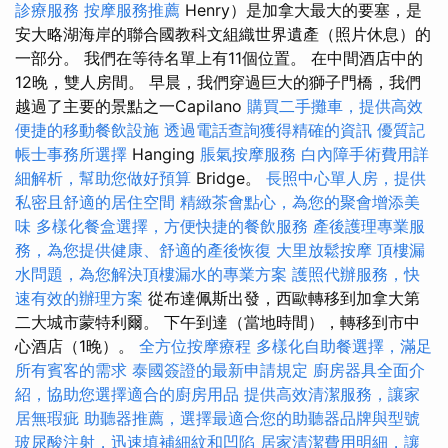
診療服務
按摩服務推薦
Henry）是加拿大最大的要塞，是
安大略湖海岸的聯合國教科文組織世界遺產（照片休息）的
一部分。 我們在等待名單上有11個位置。 在中間酒店中的
12晚，雙人房間。 早晨，我們穿過巨大的獅子門橋，我們
越過了主要的景點之一Capilano
購買二手攤車，提供高效
便捷的移動餐飲設施
透過電話查詢獲得精確的資訊
優質記
帳士事務所選擇
Hanging
脹氣按摩服務
白內障手術費用詳
細解析，幫助您做好預算
Bridge。
長照中心單人房，提供
私密且舒適的居住空間
精緻茶會點心，為您的聚會增添美
味
多樣化餐盒選擇，方便快捷的餐飲服務
產後護理專業服
務，為您提供健康、舒適的產後恢復
大里放鬆按摩
頂樓漏
水問題，為您解決頂樓漏水的專業方案
護照代辦服務，快
速有效的辦理方案
從布達佩斯出發，西歐轉移到加拿大第
二大城市蒙特利爾。 下午到達（當地時間），轉移到市中
心酒店（1晚）。
全方位按摩療程
多樣化自助餐選擇，滿足
所有賓客的需求
泰國簽證的最新申請規定
廚房器具全面介
紹，協助您選擇適合的廚房用品
提供高效清潔服務，讓家
居無瑕疵
助聽器推薦，選擇最適合您的助聽器品牌與型號
玻尿酸注射，迅速填補細紋和凹陷
居家清潔費用明細，讓