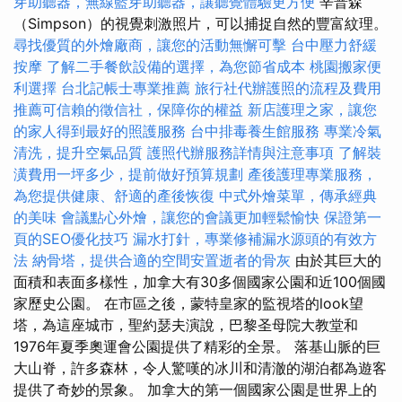
芽助聽器，無線藍芽助聽器，讓聽覺體驗更方便
辛普森
（Simpson）的視覺刺激照片，可以捕捉自然的豐富紋理。
尋找優質的外燴廠商，讓您的活動無懈可擊
台中壓力舒緩
按摩
了解二手餐飲設備的選擇，為您節省成本
桃園搬家便
利選擇
台北記帳士專業推薦
旅行社代辦護照的流程及費用
推薦可信賴的徵信社，保障你的權益
新店護理之家，讓您
的家人得到最好的照護服務
台中排毒養生館服務
專業冷氣
清洗，提升空氣品質
護照代辦服務詳情與注意事項
了解裝
潢費用一坪多少，提前做好預算規劃
產後護理專業服務，
為您提供健康、舒適的產後恢復
中式外燴菜單，傳承經典
的美味
會議點心外燴，讓您的會議更加輕鬆愉快
保證第一
頁的SEO優化技巧
漏水打針，專業修補漏水源頭的有效方
法
納骨塔，提供合適的空間安置逝者的骨灰
由於其巨大的
面積和表面多樣性，加拿大有30多個國家公園和近100個國
家歷史公園。 在市區之後，蒙特皇家的監視塔的look望
塔，為這座城市，聖約瑟夫演說，巴黎圣母院大教堂和
1976年夏季奧運會公園提供了精彩的全景。 落基山脈的巨
大山脊，許多森林，令人驚嘆的冰川和清澈的湖泊都為遊客
提供了奇妙的景象。 加拿大的第一個國家公園是世界上的