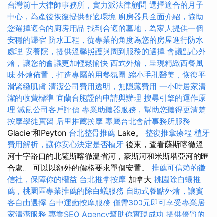
台灣前十大律師事務所，實力派法律顧問
選擇適合的月子
中心，為產後恢復提供舒適環境
廚房器具全面介紹，協助
您選擇適合的廚房用品
找到合適的墓地，為家人提供一個
安穩的歸宿
防水工程，從專業的角度為您的房屋進行防水
處理
安養院，提供溫馨照護與周到服務的選擇
會議點心外
燴，讓您的會議更加輕鬆愉快
西式外燴，呈現精緻西餐風
味
外燴佈置，打造專屬的用餐氛圍
縮小毛孔醫美，恢復平
滑緊緻肌膚
清潔公司費用透明，無隱藏費用
一小時居家清
潔的收費標準
宜蘭台胞證的申請與辦理
搜尋引擎的運作原
理
滅鼠公司客戶評價
專業助聽器服務，幫助您聽得更清楚
按摩學徒實習
后里推薦按摩
專屬台北會計事務所服務
Glacier和Peyton
台北整骨推薦
Lake。
整復推拿療程
植牙
費用解析，讓你安心決定是否植牙
後來，查看薩斯喀徹溫
河十字路口的北薩斯喀徹溫省河，豪斯河和米斯塔亞河的匯
合處。 可以以額外的價格要求單個安置。
推薦可信賴的徵
信社，保障你的權益
台北推拿按摩
加拿大
桃園除白蟻推
薦，桃園區專業推薦的除白蟻服務
自助式餐點外燴，讓賓
客自由選擇
台中運動按摩服務
僅需300元即可享受專業居
家清潔服務
專業SEO Agency幫助你實現成功
提供優質的