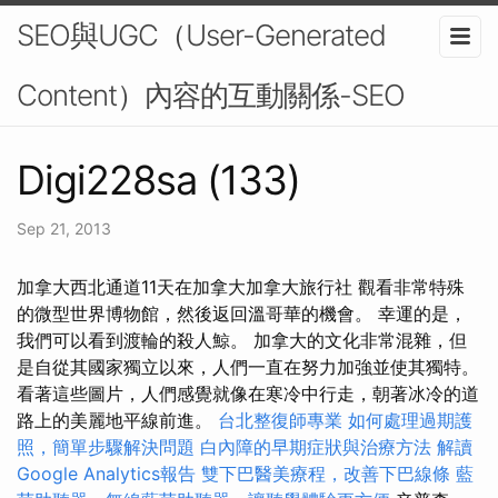
SEO與UGC（User-Generated
Content）內容的互動關係-SEO
Digi228sa (133)
Sep 21, 2013
加拿大西北通道11天在加拿大加拿大旅行社 觀看非常特殊
的微型世界博物館，然後返回溫哥華的機會。 幸運的是，
我們可以看到渡輪的殺人鯨。 加拿大的文化非常混雜，但
是自從其國家獨立以來，人們一直在努力加強並使其獨特。
看著這些圖片，人們感覺就像在寒冷中行走，朝著冰冷的道
路上的美麗地平線前進。
台北整復師專業
如何處理過期護
照，簡單步驟解決問題
白內障的早期症狀與治療方法
解讀
Google Analytics報告
雙下巴醫美療程，改善下巴線條
藍