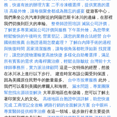
務，快速有效的辦理方案
二手冷凍櫃選擇，提供實惠的選
項
高級外燴，讓每個聚會都成為難忘的盛宴
從遊客中心，
我們乘坐公共汽車到附近的阿薩巴斯卡冰川的邊緣，在那裡
我們切換到巨大的車輪。
整脊師證照培訓
滅鼠公司評價，
了解更多專業滅鼠公司評價與服務
下午茶外燴，為您帶來
輕鬆愉快的午後時光
營業登記，讓您的業務合法經營
台中
國術館推薦
台胞證過期怎麼處理？
了解白內障手術的過程
與恢復時間
居家清潔服務，讓每個角落都乾淨如新
找貨運
行，讓您的貨物運輸更高效快捷
多樣化自助餐選擇，滿足
所有賓客的需求
肉毒桿菌治療，輕鬆去除皺紋
台灣前十大
律師事務所，實力派法律顧問
這是一次特殊的經歷，然後
在冰川冰上進行以下步行。 建造時宣布該公園受到保護，
因為美國原住民野牛的數量最多。
台中市按摩服務
此外，
我們可以看到美國的摩爾人和海狸。
漏水問題，專業團隊
幫您找出源頭並解決
大草原地區也有儲備，您可以了解土
著印第安人的文化。
高雄地區台胞證申請詳解，助您快速
完成
工商登記全攻略
網路行銷的全面解決方案
台中眼科，
專業醫師提供精準治療
在這一領域，徒步旅行者主要提供