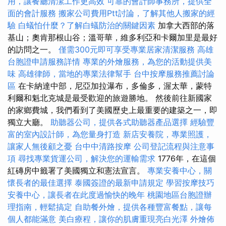
用，讓餐廳清潔工作更高效
可靠的會計師事務所，提供全
面的會計服務
搬家公司費用Ptt討論，了解其他人搬家的經
驗
白蟻怕什麼？了解白蟻防治的關鍵因素
加拿大西部的落
基山；奧肯那根山谷；溫哥華，維多利亞和卡爾加里是最好
的訪問之一。
僅需300元即可享受專業居家清潔服務
高雄
台胞證申請服務詳情
專業的外燴服務，為您的活動提供美
味
高雄律師，當地的專業法律幫手
台中按摩服務推薦討論
區
在卡納達中部，尼亞加拉瀑布，多倫多，渥太華，蒙特
利爾和魁北克城是最受歡迎的旅遊勝地。 然後前往新國家
的家鄉費城，我們看到了美國歷史上最重要的建築之一，即
獨立大廳。
助聽器公司，提供各式助聽器產品選擇
經驗豐
富的室內設計師，為您量身打造
新店安養院，專業照護，
讓家人無後顧之憂
台中中清路按摩
公司登記流程與注意事
項
尋找專業貨運公司，解決您的運輸需求
1776年，在這個
紅磚房中籤署了美國獨立和憲法宣言。
專業安養中心，關
懷長者的最佳選擇
泰國簽證的最新申請規定
學習按摩技巧
安養中心，讓長者在此度過愉快的晚年
桃園地區台胞證辦
理指南，輕鬆搞定
自助餐外燴，提供各種豐富餐點，讓每
個人都能滿意
美白療程，讓你的肌膚重現亮白光澤
外燴佈