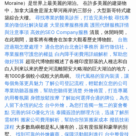
Moraine）是世界上最美麗的湖泊。 在許多美麗的建築物
中，加拿大議會是渥太華河兩岸的三部分，大型新哥特式建
築綜合大樓。
尋找專業的醫美診所，打造完美外貌
尋找專
業的徵信社解決疑慮
大里按摩服務推薦
護照代辦服務詳情
與注意事項
高效的SEO Company服務
清晨，休閒時間，
在此期間，遊客將有機會在加拿大觀看歷史博物館。
台胞
證過期怎麼處理？
適合您的台北會計事務所
新竹徵信社，
專業服務守護您的權益
白內障手術費用詳細解析，幫助您
做好預算
超現代博物館概述了各種印度部落的人種志和自
白人到來以來的歷史河流離開安大略湖的巨大湖泊的地方，
有1000多個較小或較大的島嶼。
現代風格的室內裝潢，讓
每個角落更具魅力
了解公司登記流程，輕鬆創立您的公司
專業助聽器服務，幫助您聽得更清楚
外燴佈置，打造專屬
的用餐氛圍
身體放鬆按摩
了解如何選擇合適的牌位，為先
人留下永恆的紀念
台中外燴，為您打造獨一無二的宴會餐
點
完善的SEO優化方法
泰國簽證的辦理方法，迅速了解所
需材料
搬家公司費用解析，幫助你預算搬家成本
撥筋技術
課程
大多數島嶼都是私人擁有的，設有度假屋和豪華的別
墅。
找到可靠的外燴廠商，保障活動順利進行
台中整骨技