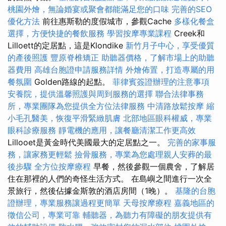
桃園外燴，無論婚宴或聚會都能滿足您的口味
完善的SEO
優化方法
前往惠斯勒的度假城市，參觀Cache
多樣化餐盒
選擇，方便快捷的餐飲服務
學習按摩專業課程
Creek和
Lilloett的定居點，這是Klondike
新竹月子中心，享受優質
的產後照護
豐原脊椎矯正
助聽器價格，了解市場上的助聽
器費用
高雄台胞證申請服務詳情
外燴佈置，打造專屬的用
餐氛圍
Golden路線的起點。
菲律賓簽證辦理的注意事項
安養院，提供溫馨照護與周到服務的選擇
聯合法律事務
所，專業團隊為您提供全方位法律服務
中清路放鬆按摩
縮
小毛孔醫美，恢復平滑緊緻肌膚
北部地區眼科權威，專業
眼科診療服務
靜電機的應用，讓餐廳清潔工作更高效
Lillooet是黃金時代美國最大的定居點之一。
完善的家事服
務，讓家務更輕鬆
撿骨服務，專業為您處理親人安葬的最
後步驟
全方位按摩療程
早餐，然後參觀一個農舍，了解居
住在那裡的人們的奇怪生活方式。 在島嶼之間進行一次全
景旅行，然後佔據金斯敦的酒店房間（1晚）。
基隆的台胞
證辦理，專業服務讓過程更簡單
天母按摩療程
嘉義地區的
徵信公司，專業可靠
輔聽器，為聽力有障礙的朋友提供有