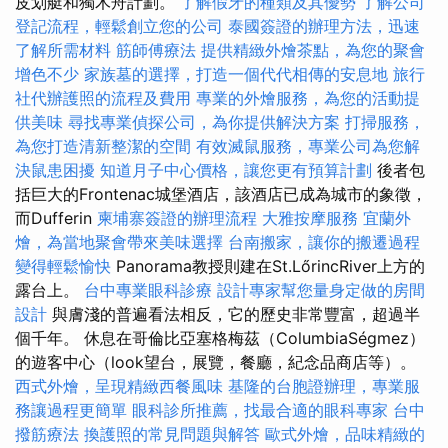
皮划艇和獨木舟計劃。
了解假牙的種類及其優勢
了解公司
登記流程，輕鬆創立您的公司
泰國簽證的辦理方法，迅速
了解所需材料
筋師傅療法
提供精緻外燴茶點，為您的聚會
增色不少
家族墓的選擇，打造一個代代相傳的安息地
旅行
社代辦護照的流程及費用
專業的外燴服務，為您的活動提
供美味
尋找專業偵探公司，為你提供解決方案
打掃服務，
為您打造清新整潔的空間
有效滅鼠服務，專業公司為您解
決鼠患困擾
知道月子中心價格，讓您更有預算計劃
後者包
括巨大的Frontenac城堡酒店，該酒店已成為城市的象徵，
而Dufferin
柬埔寨簽證的辦理流程
大雅按摩服務
宜蘭外
燴，為當地聚會帶來美味選擇
台南搬家，讓你的搬遷過程
變得輕鬆愉快
Panorama教授則建在St.LőrincRiver上方的
露台上。
台中專業眼科診療
設計專家幫您量身定做的房間
設計
與膚淺的普遍看法相反，它的歷史非常豐富，超過半
個千年。 休息在哥倫比亞塞格梅茲（ColumbiaSégmez）
的遊客中心（look望台，展覽，餐廳，紀念品商店等）。
西式外燴，呈現精緻西餐風味
基隆的台胞證辦理，專業服
務讓過程更簡單
眼科診所推薦，找最合適的眼科專家
台中
撥筋療法
換護照的常見問題與解答
歐式外燴，品味精緻的