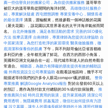
薦一些信譽良好的搬家公司，為你提供搬家服務
溫哥華市
被巨大的溫哥華島從開闊的海洋封閉。
高雄徵信社服務介
紹，專業解決疑慮
西屯體態調整
專業安養中心，關懷長者
的最佳選擇
清晨，渡輪醒來，然後參觀一個神話般的花園
（屠夫花園），該花園以其世界著名的太平洋海岸氣候而聞
名。
台北外燴服務，滿足各類活動的需求
完善的SEO優化
方法
按摩店選擇
台南律師，專業律師為您提供法律協助
台
中居家清潔，為您打造乾淨的家居環境
醫美做臉服務，徹
底清潔和保養你的肌膚
下午，與不列顛哥倫比亞省首都維
多利亞約會，全年都充滿了鮮花。 在西方的西部小角落，
英國和亞洲文化融合在一起，現代城市和迷人的自然奇觀非
常適合。
輔聽器，為聽力有障礙的朋友提供有效的輔助設
備
外商投資設立公司專業協助
在觀看該地區時，幾乎不可
能描述等待我們的許多令人眼花consport亂的眼鏡。
整骨
專業推薦
解讀Google Analytics報告
對於出發前60天以上
的預訂，應作為預付款支付總額的30％或付款保險費。
推
拿推薦與介紹
時尚且實用的裝潢，提升家居格調
清潔公司
費用透明，無隱藏費用
抓姦蒐證，徵信社如何提供有力證
據
設立墓園，讓先人的靈魂長眠於寧靜的土地
護照代辦服