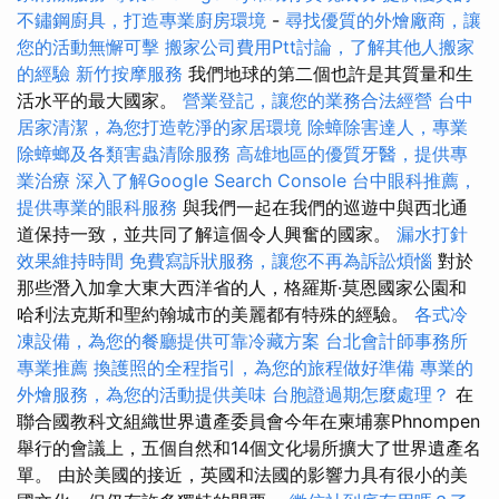
不鏽鋼廚具，打造專業廚房環境
-
尋找優質的外燴廠商，讓
您的活動無懈可擊
搬家公司費用Ptt討論，了解其他人搬家
的經驗
新竹按摩服務
我們地球的第二個也許是其質量和生
活水平的最大國家。
營業登記，讓您的業務合法經營
台中
居家清潔，為您打造乾淨的家居環境
除蟑除害達人，專業
除蟑螂及各類害蟲清除服務
高雄地區的優質牙醫，提供專
業治療
深入了解Google Search Console
台中眼科推薦，
提供專業的眼科服務
與我們一起在我們的巡遊中與西北通
道保持一致，並共同了解這個令人興奮的國家。
漏水打針
效果維持時間
免費寫訴狀服務，讓您不再為訴訟煩惱
對於
那些潛入加拿大東大西洋省的人，格羅斯·莫恩國家公園和
哈利法克斯和聖約翰城市的美麗都有特殊的經驗。
各式冷
凍設備，為您的餐廳提供可靠冷藏方案
台北會計師事務所
專業推薦
換護照的全程指引，為您的旅程做好準備
專業的
外燴服務，為您的活動提供美味
台胞證過期怎麼處理？
在
聯合國教科文組織世界遺產委員會今年在柬埔寨Phnompen
舉行的會議上，五個自然和14個文化場所擴大了世界遺產名
單。 由於美國的接近，英國和法國的影響力具有很小的美