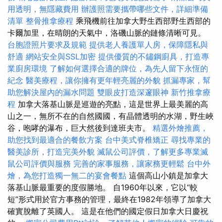
用透明，無隱藏費用
辦護照需要攜帶哪些文件，詳細準備
清單
整骨推拿療程
乘飛機前往加拿大野生西部野生西部的
卡爾加里，在晴朗的天氣中，洛磯山脈的鏈條清晰可見。
台胞證照片要求及規範
提供老人養護單人房，保障隱私與
舒適
網站安全與SSL加密
提供優質的不鏽鋼廚具，打造專
業廚房環境
了解如何選擇合適的牌位，為先人留下永恆的
紀念
醫美療程，讓你擁有更年輕亮麗的外貌
抓漏專家，幫
助您解決屋內的漏水問題
雙眼皮打造深邃眼神
新竹推拿療
程
加拿大落基山脈是巡遊的亮點，這是世界上最美麗的高
山之一，無所不在的自然國國，有晶體透明的水湖，野生峽
谷，咆哮的瀑布，巨大然後到達班夫市。
精選外燴推薦，
助您找到最適合的餐飲方案
台中美式脊椎矯正
尋找專業的
醫美診所，打造完美外貌
滅鼠公司評價，了解更多專業滅
鼠公司評價與服務
完善的家事服務，讓家務更輕鬆
台中外
燴，為您打造獨一無二的宴會餐點
這個高山小鎮是加拿大
落基山脈最重要的度假勝地。 自1960年以來，它以“較
短”形式用於官方事務的管理，最終在1982年領導了加拿大
確實脫離了英國人。 這是在他們的國定假日加拿大日慶祝