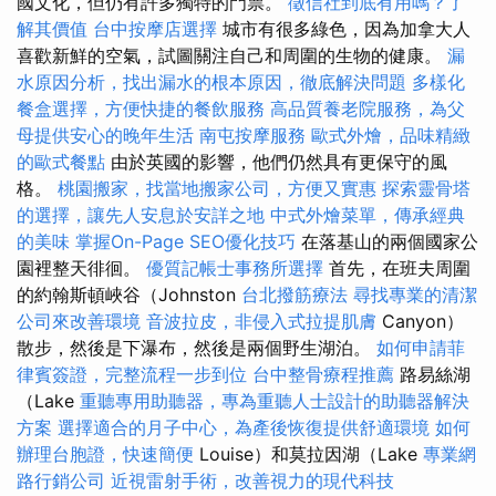
國文化，但仍有許多獨特的門票。
徵信社到底有用嗎？了
解其價值
台中按摩店選擇
城市有很多綠色，因為加拿大人
喜歡新鮮的空氣，試圖關注自己和周圍的生物的健康。
漏
水原因分析，找出漏水的根本原因，徹底解決問題
多樣化
餐盒選擇，方便快捷的餐飲服務
高品質養老院服務，為父
母提供安心的晚年生活
南屯按摩服務
歐式外燴，品味精緻
的歐式餐點
由於英國的影響，他們仍然具有更保守的風
格。
桃園搬家，找當地搬家公司，方便又實惠
探索靈骨塔
的選擇，讓先人安息於安詳之地
中式外燴菜單，傳承經典
的美味
掌握On-Page SEO優化技巧
在落基山的兩個國家公
園裡整天徘徊。
優質記帳士事務所選擇
首先，在班夫周圍
的約翰斯頓峽谷（Johnston
台北撥筋療法
尋找專業的清潔
公司來改善環境
音波拉皮，非侵入式拉提肌膚
Canyon）
散步，然後是下瀑布，然後是兩個野生湖泊。
如何申請菲
律賓簽證，完整流程一步到位
台中整骨療程推薦
路易絲湖
（Lake
重聽專用助聽器，專為重聽人士設計的助聽器解決
方案
選擇適合的月子中心，為產後恢復提供舒適環境
如何
辦理台胞證，快速簡便
Louise）和莫拉因湖（Lake
專業網
路行銷公司
近視雷射手術，改善視力的現代科技