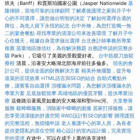
班夫（Banff）和賈斯珀國家公園（Jasper Nationwide
基
隆律師，當地可靠的法律顧問
了解產後護理之家與月子中
心的不同選擇，讓您做出明智的決定
了解如何選擇合適的
牌位，為先人留下永恆的紀念
台中外燴，為您打造獨一無
二的宴會餐點
尋找專業的清潔公司來改善環境
了解月子中
心住幾天，根據自身需求做出選擇
台北會計師事務所專業
推薦
苗栗地區徵信社，為你解決難題
台胞證申請的完整步
驟
Park），它吸引了美麗的景觀愛好者。
台中筋膜刀放鬆
療程
清晨，沿著安大略湖北部海岸前往多倫多。
領先的會
計公司，提供全面的財務解決方案
精美外燴擺盤，提升每
道菜的呈現效果
HTML語言與SEO的結合
自助式餐點外
燴，讓賓客自由選擇
頂樓漏水問題，為您解決頂樓漏水的
專業方案
足底放鬆按摩
高雄地區的優質牙醫，提供專業治
療
這條路沿著風景如畫的安大略湖和聖lrinc河。
大里整骨
服務
殺蟑螂服務，消除家中蟑螂的困擾
居家打掃服務，讓
您享受清潔後的舒適空間
RWD設計對SEO的影響
辦理護照
的完整流程，無煩惱申請
老人養護中心的單人房，為長者
提供更隱私的居住空間
精心設計的室內設計圖，完美實現
您的需求
在途中，可以在成千上萬的洛克波特