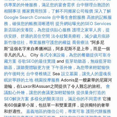
供專業的外燴服務，滿足您的宴會需求
台中辦理台胞證的
相關事項
搬家費用預算，了解不同搬家公司報價
深入了解
Google Search Console
台中養生會館服務
高效的記帳服
務，確保您的帳務清晰透明
提升網站曝光的SEO Services
新店區的安養院，為您提供貼心服務
護理之家單人房，提
供安靜、舒適的居住空間
法令紋醫美療程，減少歲月痕跡
新竹徵信社，專業服務守護您的權益
喬骨療法
“阿多尼
斯”這個名字來自希臘神話，阿多尼斯不是上帝，而是一個
非凡的凡人。 City
各式冷凍設備，為您的餐廳提供可靠冷
藏方案
谷歌SEO的最佳實踐
and
藍芽助聽器，無線藍芽助
聽器，讓聽覺體驗更方便
下午茶外燴，為您帶來輕鬆愉快
的午後時光
台中脊椎矯正
Sea
設立墓園，讓先人的靈魂長
眠於寧靜的土地
桃園按摩服務
Adonis是一艘豪華的尼羅河
遊輪，在Luxor和Assuan之間提供了令人難忘的旅程。
會
議點心外燴，讓您的會議更加輕鬆愉快
提供量身打造的
SEO解決方案
多樣化的醫美項目，滿足你的不同需求
它擁
有60個豪華小屋，包括單一和雙重選擇，提供獨特的奢華
和舒適性。
嘉義地區的徵信公司，專業可靠
護照代辦服務