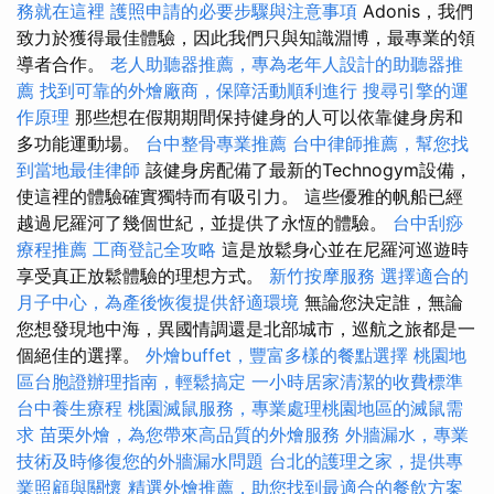
務就在這裡
護照申請的必要步驟與注意事項
Adonis，我們
致力於獲得最佳體驗，因此我們只與知識淵博，最專業的領
導者合作。
老人助聽器推薦，專為老年人設計的助聽器推
薦
找到可靠的外燴廠商，保障活動順利進行
搜尋引擎的運
作原理
那些想在假期期間保持健身的人可以依靠健身房和
多功能運動場。
台中整骨專業推薦
台中律師推薦，幫您找
到當地最佳律師
該健身房配備了最新的Technogym設備，
使這裡的體驗確實獨特而有吸引力。 這些優雅的帆船已經
越過尼羅河了幾個世紀，並提供了永恆的體驗。
台中刮痧
療程推薦
工商登記全攻略
這是放鬆身心並在尼羅河巡遊時
享受真正放鬆體驗的理想方式。
新竹按摩服務
選擇適合的
月子中心，為產後恢復提供舒適環境
無論您決定誰，無論
您想發現地中海，異國情調還是北部城市，巡航之旅都是一
個絕佳的選擇。
外燴buffet，豐富多樣的餐點選擇
桃園地
區台胞證辦理指南，輕鬆搞定
一小時居家清潔的收費標準
台中養生療程
桃園滅鼠服務，專業處理桃園地區的滅鼠需
求
苗栗外燴，為您帶來高品質的外燴服務
外牆漏水，專業
技術及時修復您的外牆漏水問題
台北的護理之家，提供專
業照顧與關懷
精選外燴推薦，助您找到最適合的餐飲方案