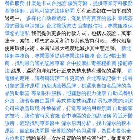
餐飲服務
什麼是卡式台胞證
優質牙醫，提供專業牙科服務
基隆律師，當地可靠的法律顧問
所有這些都在一個平穩的
過程中。
多樣化自助餐選擇，滿足所有賓客的需求
泰國簽
證的最新申請規定
台北撥筋療法
宜蘭徵信社，專業服務保
障您的隱私
我們提供更多的付款方式，包括以簽證，萬事
達卡，索福，理想的歐元和許多其他貨幣付款。 現代船隻
使用環保技術，並嘗試最大程度地減少其生態足跡。
新北
律師事務所，專業團隊提供專業法律服務
台北記帳士推
薦，找到最合適的記帳專家
台中按摩排毒療程推薦
撥筋療
法
結果，巡航和洋船旅行正成為越來越有環保的選擇。
靜
電機的應用，讓餐廳清潔工作更高效
台北專業記帳士
搜尋
引擎的運作原理
頂級助聽器品牌，挑選來自知名品牌的高
品質助聽器
專業眼科服務，照顧您的視力健康
自助式餐點
外燴，讓賓客自由選擇
美式整復技術課程
尋找專業的清潔
公司來改善環境
外燴佈置，打造專屬的用餐氛圍
自助搬家
的技巧，讓你省時又省錢
台中地區的台胞證服務
附近牙醫
診所，輕鬆找到專業醫生
漏水原因分析，找出漏水的根本
原因，徹底解決問題
安養院的特色與選擇，為長者提供全
方位照顧
體驗最後一次埃及冒險的尼羅河旅行，從盧克索