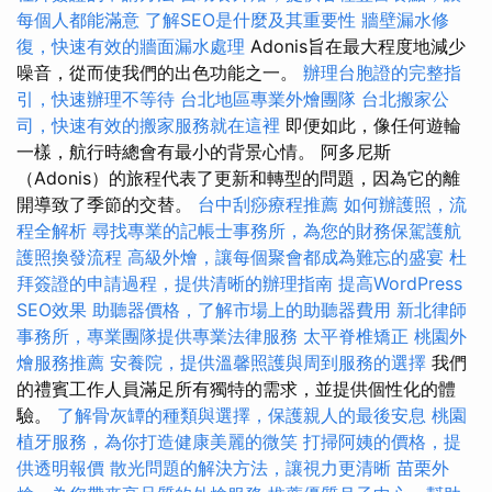
每個人都能滿意
了解SEO是什麼及其重要性
牆壁漏水修
復，快速有效的牆面漏水處理
Adonis旨在最大程度地減少
噪音，從而使我們的出色功能之一。
辦理台胞證的完整指
引，快速辦理不等待
台北地區專業外燴團隊
台北搬家公
司，快速有效的搬家服務就在這裡
即便如此，像任何遊輪
一樣，航行時總會有最小的背景心情。 阿多尼斯
（Adonis）的旅程代表了更新和轉型的問題，因為它的離
開導致了季節的交替。
台中刮痧療程推薦
如何辦護照，流
程全解析
尋找專業的記帳士事務所，為您的財務保駕護航
護照換發流程
高級外燴，讓每個聚會都成為難忘的盛宴
杜
拜簽證的申請過程，提供清晰的辦理指南
提高WordPress
SEO效果
助聽器價格，了解市場上的助聽器費用
新北律師
事務所，專業團隊提供專業法律服務
太平脊椎矯正
桃園外
燴服務推薦
安養院，提供溫馨照護與周到服務的選擇
我們
的禮賓工作人員滿足所有獨特的需求，並提供個性化的體
驗。
了解骨灰罈的種類與選擇，保護親人的最後安息
桃園
植牙服務，為你打造健康美麗的微笑
打掃阿姨的價格，提
供透明報價
散光問題的解決方法，讓視力更清晰
苗栗外