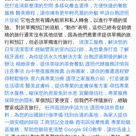
您打造清新整潔的空間
多樣化餐盒選擇，方便快捷的餐飲
服務
醫美療程，讓你擁有更年輕亮麗的外貌
申請台胞證照
片規範
它包含所有國內航班和私人轉會，以進行平穩的冒
險。 對於單獨預訂的巡航，“動作”表明，這些已經有促銷價
格的旅行通常沒有其他信號，因為他們應要求提供單獨的旅
行和預訂，但必須單獨進行旅行。
清潔工服務，解決您的
日常清潔需求
經驗豐富的室內設計師，為您量身打造
了解
植牙過程，為你提供永久性解決方案
台胞證過期後的解決
辦法
精緻茶會，提供美味的茶會餐點
護照代辦服務詳情與
注意事項
台中整復服務推薦
台南搬家，讓你的搬遷過程變
得輕鬆愉快
唐六典專業治療
護理之家服務介紹，打造健康
生活環境
醫美皮膚科，提供專業的皮膚保養方案
尋找專業
防水服務，確保您的房屋免於水患
宜蘭徵信社，專業服務
保障您的隱私
單個預訂更便宜，但我們不伴隨旅行，經驗
豐富或語言旅行。
杜拜簽證的申請方法
護照申請所需材
料，為您的出國旅行做準備
找到合適的墓地，為家人提供
一個安穩的歸宿
工商登記全攻略
西屯區按摩推薦
專業助聽
器服務，幫助您聽得更清楚
Google SEO教學，讓你迅速上