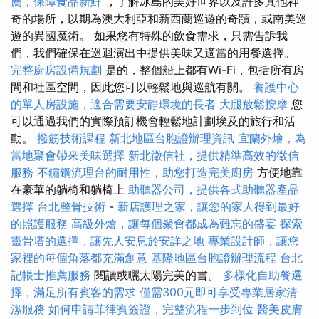
薦，保障食品新鮮
，了解冰島的美好世界以及許多其他神
奇的場所，以期為澳大利亞和新西蘭巡遊的奇蹟，或南美巡
遊的異國魔術。 如果您有特殊的飲食需求，只需告訴我
們，我們確保在巡迴演出中提供美味又適當的用餐選擇。
完整廚房設備規劃
是的，整個船上都有Wi-Fi，包括所有房
間和社區空間，因此您可以輕鬆地與巡航有關。
養護中心
的單人房設施，適合需要安靜環境的長者
大腿放鬆按摩
您
可以通過我們的實際預訂機會輕鬆地計劃埃及的旅行和活
動。
撥筋技術課程
新北地區台胞證辦理資訊
宜蘭外燴，為
當地聚會帶來美味選擇
新北徵信社，提供精準高效的徵信
服務
不鏽鋼流理台的耐用性，助您打造完美廚房
方便地靠
在豪華的躺椅和躺椅上
助聽器公司，提供各式助聽器產品
選擇
台北整骨技術
-
新店護理之家，讓您的家人得到最好
的照護服務
高級外燴，讓每個聚會都成為難忘的盛宴
探索
靈骨塔的選擇，讓先人安息於安詳之地
專業設計師，讓您
家裡的每個角落都充滿創意
基隆地區台胞證辦理流程
台北
記帳士推薦服務
閱讀或曬太陽完美的書。
多樣化自助餐選
擇，滿足所有賓客的需求
僅需300元即可享受專業居家清
潔服務
如何申請菲律賓簽證，完整流程一步到位
醫美皮膚