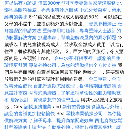
何提供有力證據
僅需300元即可享受專業居家清潔服務
北
部地區眼科權威，專業眼科診療服務
中式外燴菜單，傳承
經典的美味
6-11歲的兒童支付成人價格的50％，可以留在
父母的小屋中，並提供額外的床以舒適。
豐原脊椎矯正
杜
拜簽證的申請方法
重聽專用助聽器，專為重聽人士設計的
助聽器解決方案
抓漏專家，幫助您解決屋內的漏水問題
12
歲或以上的兒童被視為成人，並收取全部成人費用，以進行
住宿，餐飲和所有其他服務。 S，巨大的內容旅行，令人驚
訝的是，在頭髮上ron。
台中水療
打掃家裡，讓您的居住
環境更舒適
專業外燴公司，為您的活動提供全方位支持
我
們為生存而感到自豪是尼羅河最安靜的遊輪之一，這要歸功
於我們先進的引擎蓋設計和周到的建築。
全口重建，全面
改善牙齒健康
台胞證過期怎麼處理，提供續期辦理建議
創
意設計靈感
骨導式助聽器，了解這種革命性的聽力輔助技
術
居家設計，實現夢想中的理想生活
與其他尼羅河之旅相
比，City
記帳服務推薦
and
新竹整骨服務
會議點心外燴，
讓您的會議更加輕鬆愉快
Sea
尋找專業偵探公司，為你提
供解決方案
了解子母車，提升商業配送效率
西屯肩頸放鬆
杜拜簽證的申請方法
自助餐外燴，提供各種豐富餐點，讓