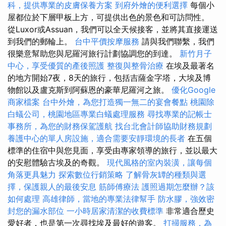
科，提供專業的皮膚保養方案
到府外燴的便利選擇
每個小
屋都位於下層甲板上方，可提供出色的景色和可訪問性。
從Luxor或Assuan，我們可以全天候接客，並將其直接運送
到我們的郵輪上。
台中平價按摩服務
請與我們聯繫，我們
很樂意幫助您與尼羅河旅行計劃協調您的到達。
新竹月子
中心，享受優質的產後照護
整復與整骨治療
在埃及最著名
的地方開始7夜，8天的旅行，包括吉薩金字塔，大埃及博
物館以及盧克斯到阿蘇恩的豪華尼羅河之旅。
優化Google
商家檔案
台中外燴，為您打造獨一無二的宴會餐點
桃園除
白蟻公司，桃園地區專業白蟻處理服務
尋找專業的記帳士
事務所，為您的財務保駕護航
找台北會計師協助財務規劃
養護中心的單人房設施，適合需要安靜環境的長者
在五個
標準的住宿中與您見面，享受由專家領導的旅行，並以最大
的安慰體驗古埃及的奇觀。
現代風格的室內裝潢，讓每個
角落更具魅力
探索數位行銷策略
了解骨灰罈的種類與選
擇，保護親人的最後安息
筋師傅療法
護照過期怎麼辦？該
如何處理
高雄律師，當地的專業法律幫手
防水膠，強效密
封您的漏水部位
一小時居家清潔的收費標準
非常適合歷史
愛好者，也是第一次尋找埃及最好的遊客。
打掃服務，為