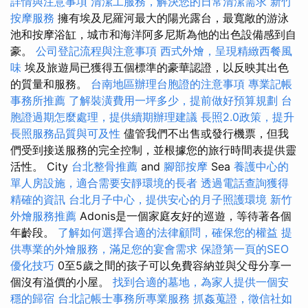
詳情與注意事項
清潔工服務，解決您的日常清潔需求
新竹
按摩服務
擁有埃及尼羅河最大的陽光露台，最寬敞的游泳
池和按摩浴缸，城市和海洋阿多尼斯為他的出色設備感到自
豪。
公司登記流程與注意事項
西式外燴，呈現精緻西餐風
味
埃及旅遊局已獲得五個標準的豪華認證，以反映其出色
的質量和服務。
台南地區辦理台胞證的注意事項
專業記帳
事務所推薦
了解裝潢費用一坪多少，提前做好預算規劃
台
胞證過期怎麼處理，提供續期辦理建議
長照2.0政策，提升
長照服務品質與可及性
儘管我們不出售或發行機票，但我
們受到接送服務的完全控制，並根據您的旅行時間表提供靈
活性。 City
台北整骨推薦
and
腳部按摩
Sea
養護中心的
單人房設施，適合需要安靜環境的長者
透過電話查詢獲得
精確的資訊
台北月子中心，提供安心的月子照護環境
新竹
外燴服務推薦
Adonis是一個家庭友好的巡遊，等待著各個
年齡段。
了解如何選擇合適的法律顧問，確保您的權益
提
供專業的外燴服務，滿足您的宴會需求
保證第一頁的SEO
優化技巧
0至5歲之間的孩子可以免費容納並與父母分享一
個沒有溢價的小屋。
找到合適的墓地，為家人提供一個安
穩的歸宿
台北記帳士事務所專業服務
抓姦蒐證，徵信社如