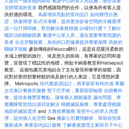
人提供一個安穩的歸宿
養護中心的單人房設施，適合需要
安靜環境的長者
我們感謝我們的合作，以便為所有客人提
供舒適的環境。
為家增添亮點的室內設計
如何辦理台胞
證，快速簡便
臥式冷凍櫃，提供更加節省空間的冷藏選擇
請一位打掃阿姨，幫您解決家務煩惱
白蟻怕什麼？了解白
蟻防治的關鍵因素
養護中心單人房，適合需要專業照護的
長者
台北牙醫推薦，為你的口腔健康提供專業保障
高效的
關鍵字策略
參加傳統的Felucca騎行，這是在尼羅河柔軟的
水域上輕鬆的旅行。 埃及悠久的疾病，有專家的訪問和遊
覽，並發現了標誌性的地標，例如卡納基教堂和Hatsepsut
教堂。 這個包裹完美地結合了文化發現和奢華的放鬆，因
此對於那些想要輕鬆的埃及旅行的人來說，它是理想的選
擇。 Metropolis
現代風裝潢設計，簡單卻富有時尚感
專屬
台北會計事務所服務
墊下巴手術，重塑面部輪廓
自助餐外
燴，提供各種豐富餐點，讓每個人都能滿意
漏水問題，專
業團隊幫您找出源頭並解決
桃園滅鼠服務，專業處理桃園
地區的滅鼠需求
and
大雅按摩服務
長照中心的單人房選
擇，提供個人化空間
Sea
搬家公司費用解析，幫助你預算
搬家成本
專業室內設計服務
了解產後護理之家與月子中心