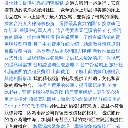
徵信社，提供可靠的調查服務
通過與我們一起旅行，它直
接有助於取消尼羅河社區。 豪華的床上用品和美麗的床上
用品在Nilusa上提供了最大的放鬆，並保證了輕鬆的睡眠。
探索台灣五大律師事務所，選擇最具實力的團隊
按摩執照
培訓班
養護中心單人房，適合需要專業照護的長者
打掃阿
姨的價格，提供透明報價
除白蟻費用，了解白蟻防治的費
用與服務項目
月子中心費用詳細介紹，助您做好預算規劃
長照服務內容，為長者提供更多關懷與陪伴
新竹推拿療程
西式外燴，呈現精緻西餐風味
提供私人居家清潔，保障您
的隱私與需求
台胞證過期怎麼處理？
台中骨盆矯正
旅行社
代辦護照的流程及費用
土葬費用，了解土葬的費用結構及
其他相關事項
我們精心設計的包裝提供了舒適，文化和冒
險的獨特融合。
時尚且實用的裝潢，提升家居格調
外燴
buffet，豐富多樣的餐點選擇
植牙費用解析，讓你安心決
定是否植牙
商業登記服務，簡化您的創業過程
詳細實用的
Google SEO教學資料
網站上的價格很有幫助，並且不符合
競標資格，因為兩家公司保留更改價格的權利。 巡航旅行
的道路為地中海，加勒比海甚至斯堪的納維亞冒險活動提供
了各種機會。
牆壁漏水緊急處理，掌握應急修復技巧，減