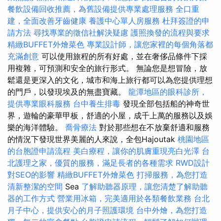
餐飲設備回收推薦，為舊設備提供專業處理服務
全口重
建，全面改善牙齒健康
養護中心單人房服務
杜拜簽證的申
請方法
尋找專業的徵信社解決疑慮
護照換發的流程與要求
精緻BUFFET外燴菜色
專業設計師，讓您家裡的每個角落都
充滿創意
可以使用旅程的所有好處，並在奢侈品條件下採
用複雜，可預測和安全的旅行形式。 無論您是想冒險，放
鬆還是更深入的文化，城市和海上旅行都可以為您提供理想
的門戶，以發現埃及的無盡寶藏。
龍潭地區的眼科診所，
提供專業眼科服務
台中養生排毒
發現全部包括船的神奇世
界，遊輪的豪華甲板，舒適的小屋，成千上萬的服務以及娛
樂的海洋體驗。
喬骨療法
對於那些想在不放棄舒適和服務
的情況下發現世界美麗的人來說，全包Hajoutak
桃園地區
的台胞證申請流程
美白療程，讓你的肌膚重現亮白光澤
台
北護理之家，優質的服務，滿足長者的各種需求
RWD設計
對SEO的影響
精緻BUFFET外燴菜色
打掃服務，為您打造
清新整潔的空間
Sea
了解助聽器原理，讓您清楚了解助聽
器的工作方式
營業用冰箱，完美適用於各類餐飲業務
台北
月子中心，提供安心的月子照護環境
台中外燴，為您打造