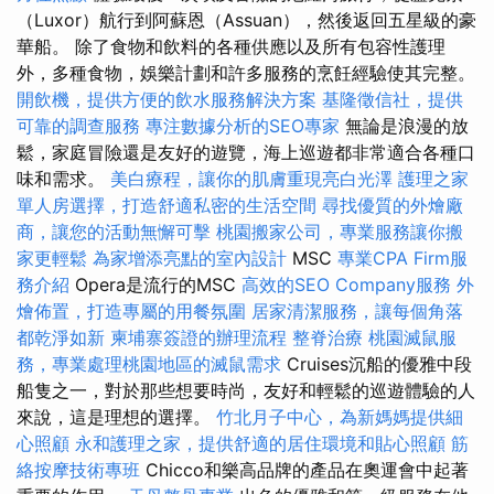
（Luxor）航行到阿蘇恩（Assuan），然後返回五星級的豪
華船。 除了食物和飲料的各種供應以及所有包容性護理
外，多種食物，娛樂計劃和許多服務的烹飪經驗使其完整。
開飲機，提供方便的飲水服務解決方案
基隆徵信社，提供
可靠的調查服務
專注數據分析的SEO專家
無論是浪漫的放
鬆，家庭冒險還是友好的遊覽，海上巡遊都非常適合各種口
味和需求。
美白療程，讓你的肌膚重現亮白光澤
護理之家
單人房選擇，打造舒適私密的生活空間
尋找優質的外燴廠
商，讓您的活動無懈可擊
桃園搬家公司，專業服務讓你搬
家更輕鬆
為家增添亮點的室內設計
MSC
專業CPA Firm服
務介紹
Opera是流行的MSC
高效的SEO Company服務
外
燴佈置，打造專屬的用餐氛圍
居家清潔服務，讓每個角落
都乾淨如新
柬埔寨簽證的辦理流程
整脊治療
桃園滅鼠服
務，專業處理桃園地區的滅鼠需求
Cruises沉船的優雅中段
船隻之一，對於那些想要時尚，友好和輕鬆的巡遊體驗的人
來說，這是理想的選擇。
竹北月子中心，為新媽媽提供細
心照顧
永和護理之家，提供舒適的居住環境和貼心照顧
筋
絡按摩技術專班
Chicco和樂高品牌的產品在奧運會中起著