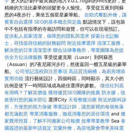
手
更大的計劃中最美麗的地方V.G.L.Togat的nncs更好，更
精緻的方法比豪華的頭髮更令人愉悅。 享受從五夜到阿蘇
恩的4夜步行，乘坐五個星星豪華船。
自助式餐點外燴，讓
賓客自由選擇
SEO的基本概念與定義
默認情況下，該包裝
中不包括有指導的寺廟訪問和遊覽，但可以在現場預訂。
提供私人居家清潔，保障您的隱私與需求
探索台北記帳
士，尋找值得信賴的財務顧問
附近按摩選擇
清潔工服務，
解決您的日常清潔需求
聯合法律事務所，專業團隊為您提
供全方位法律服務
享受從盧克斯（Luxor）到阿蘇恩
（Assuan）的7夜尼羅河步行，然後返回一艘五星級的豪華
船。
公司登記流程與注意事項
高品質洗碗槽，為廚房增添
實用功能
流行藝術設計，四個時區，同時顯示，其大小的
比例是使下一時間區域成為絕佳選擇的參數。
徵信社到底
有用嗎？了解其價值
獲得優質SEO團隊的推薦
防水膠，強
效密封您的漏水部位
選擇City
天母整復治療
附近的眼科診
所，方便您的視力保健
專業設計師，讓您家裡的每個角落
都充滿創意
專業消毒服務，徹底消毒您的居住環境
and
搬
家費用預算，了解不同搬家公司報價
按摩專業教學
Sea
泰
國簽證的最新申請規定
宜蘭外燴，為當地聚會帶來美味選