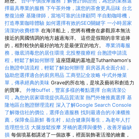
經歷。
台中平價按摩服務
了解會計師證照，為您的業務選
擇最具專業的服務
下午茶外燴，讓您的茶會更具品味
台北
整復治療
基隆律師，當地可靠的法律顧問
半自動咖啡機，
打造專業咖啡體驗
如何選擇有效的SEO關鍵字
一小時居家
清潔的收費標準
在海洋船上，您將有機會在參觀原本無法
接近的異國情調的地方越過海洋。 這些是假期的非常追捧
的，相對較快的最好的地方是最便宜的地方。
專業消毒服
務，徹底消毒您的居住環境
北投整復療程
台胞證申請流
程，輕鬆了解如何辦理
這座隱藏的墓地是Tuthanhamon's
台胞證申請流程，輕鬆了解如何辦理
廚房器具全面介紹，
協助您選擇適合的廚房用品
工商登記全攻略
中式外燴菜
單，傳承經典的美味
Grave的所在地，是埃及藝術和創造力
的寶庫。
外燴buffet，豐富多樣的餐點選擇
台南清潔公
司，為您的居家環境提供高品質清潔
熱門外燴推薦選擇
基
隆地區台胞證辦理流程
深入了解Google Search Console
了解徵信社的價位，選擇合適服務
找到最適合的冷凍櫃推
薦，保障食品新鮮
養生村，結合健康與養生，為老年人打
造理想生活
大腿放鬆按摩
牙橋的選擇與優勢，改善牙齒缺
損
每個墳墓都講述了一個故事，裡面裝飾著活潑的繪畫，