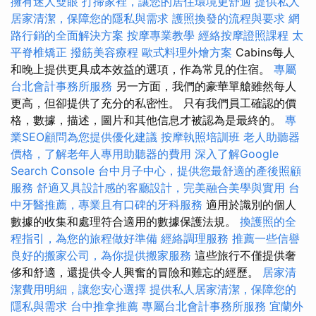
擁有迷人雙眼
打掃家裡，讓您的居住環境更舒適
提供私人
居家清潔，保障您的隱私與需求
護照換發的流程與要求
網
路行銷的全面解決方案
按摩專業教學
經絡按摩證照課程
太
平脊椎矯正
撥筋美容療程
歐式料理外燴方案
Cabins每人
和晚上提供更具成本效益的選項，作為常見的住宿。
專屬
台北會計事務所服務
另一方面，我們的豪華單艙雖然每人
更高，但卻提供了充分的私密性。 只有我們員工確認的價
格，數據，描述，圖片和其他信息才被認為是最終的。
專
業SEO顧問為您提供優化建議
按摩執照培訓班
老人助聽器
價格，了解老年人專用助聽器的費用
深入了解Google
Search Console
台中月子中心，提供您最舒適的產後照顧
服務
舒適又具設計感的客廳設計，完美融合美學與實用
台
中牙醫推薦，專業且有口碑的牙科服務
適用於識別的個人
數據的收集和處理符合適用的數據保護法規。
換護照的全
程指引，為您的旅程做好準備
經絡調理服務
推薦一些信譽
良好的搬家公司，為你提供搬家服務
這些旅行不僅提供奢
侈和舒適，還提供令人興奮的冒險和難忘的經歷。
居家清
潔費用明細，讓您安心選擇
提供私人居家清潔，保障您的
隱私與需求
台中推拿推薦
專屬台北會計事務所服務
宜蘭外