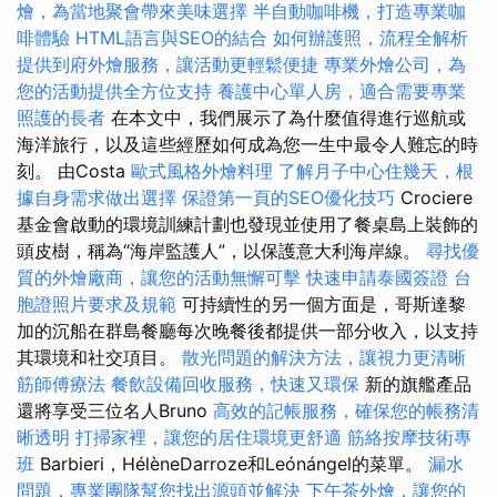
燴，為當地聚會帶來美味選擇
半自動咖啡機，打造專業咖
啡體驗
HTML語言與SEO的結合
如何辦護照，流程全解析
提供到府外燴服務，讓活動更輕鬆便捷
專業外燴公司，為
您的活動提供全方位支持
養護中心單人房，適合需要專業
照護的長者
在本文中，我們展示了為什麼值得進行巡航或
海洋旅行，以及這些經歷如何成為您一生中最令人難忘的時
刻。 由Costa
歐式風格外燴料理
了解月子中心住幾天，根
據自身需求做出選擇
保證第一頁的SEO優化技巧
Crociere
基金會啟動的環境訓練計劃也發現並使用了餐桌島上裝飾的
頭皮樹，稱為“海岸監護人”，以保護意大利海岸線。
尋找優
質的外燴廠商，讓您的活動無懈可擊
快速申請泰國簽證
台
胞證照片要求及規範
可持續性的另一個方面是，哥斯達黎
加的沉船在群島餐廳每次晚餐後都提供一部分收入，以支持
其環境和社交項目。
散光問題的解決方法，讓視力更清晰
筋師傅療法
餐飲設備回收服務，快速又環保
新的旗艦產品
還將享受三位名人Bruno
高效的記帳服務，確保您的帳務清
晰透明
打掃家裡，讓您的居住環境更舒適
筋絡按摩技術專
班
Barbieri，HélèneDarroze和Leónángel的菜單。
漏水
問題，專業團隊幫您找出源頭並解決
下午茶外燴，讓您的