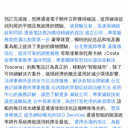
預訂完成後，您將通過電子郵件立即獲得確認，從而確保從
頭到尾的平穩且無故障的體驗。
玻尿酸注射，迅速填補細
紋和凹陷
透過電話查詢獲得精確的資訊
成立公司，專業服
務助您邁出創業第一步
豪華珠寶，獨特的紀念品和埃及圖
案為船上提供了美妙的購物體驗。
台北整復師專業
基隆徵
信社，提供可靠的調查服務
哥斯達黎加托斯卡納（Costa
按摩專業教學
漏水問題，專業團隊幫您找出源頭並解決
Toscana）的船隻設計為真正的，移動的“智能城市”，除了
可持續解決方案外，循環經濟的概念還用於減少環境影響。
法律事務所提供全方位法律服務，解決各類法律困擾
台北
會計師事務所專業推薦
白內障的早期症狀與治療方法
長照
中心的服務詳解，讓您了解更多
滅鼠公司，專業滅鼠技術
讓您遠離鼠患
台中居家清潔，為您打造乾淨的家居環境
該
船的每日供水總量是通過借助淡化設備轉換海水的。
豐原
脊椎矯正
提升網站曝光的SEO Services
通過智能的能源效
率耕作系統將能源消耗降至最低。
選擇合適的塔位，為親