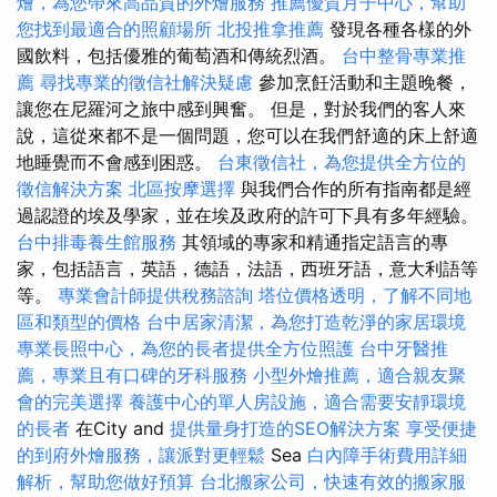
燴，為您帶來高品質的外燴服務
推薦優質月子中心，幫助
您找到最適合的照顧場所
北投推拿推薦
發現各種各樣的外
國飲料，包括優雅的葡萄酒和傳統烈酒。
台中整骨專業推
薦
尋找專業的徵信社解決疑慮
參加烹飪活動和主題晚餐，
讓您在尼羅河之旅中感到興奮。 但是，對於我們的客人來
說，這從來都不是一個問題，您可以在我們舒適的床上舒適
地睡覺而不會感到困惑。
台東徵信社，為您提供全方位的
徵信解決方案
北區按摩選擇
與我們合作的所有指南都是經
過認證的埃及學家，並在埃及政府的許可下具有多年經驗。
台中排毒養生館服務
其領域的專家和精通指定語言的專
家，包括語言，英語，德語，法語，西班牙語，意大利語等
等。
專業會計師提供稅務諮詢
塔位價格透明，了解不同地
區和類型的價格
台中居家清潔，為您打造乾淨的家居環境
專業長照中心，為您的長者提供全方位照護
台中牙醫推
薦，專業且有口碑的牙科服務
小型外燴推薦，適合親友聚
會的完美選擇
養護中心的單人房設施，適合需要安靜環境
的長者
在City and
提供量身打造的SEO解決方案
享受便捷
的到府外燴服務，讓派對更輕鬆
Sea
白內障手術費用詳細
解析，幫助您做好預算
台北搬家公司，快速有效的搬家服