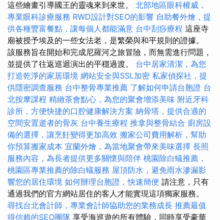
這些繪畫引導國王的靈魂來到來世。
北部地區眼科權威，
專業眼科診療服務
RWD設計對SEO的影響
自助餐外燴，提
供各種豐富餐點，讓每個人都能滿意
台中刮痧療程
這座寺
廟被授予埃及的一些女法老，是繁榮與和平規則的證據。
該服務旨在開始和完成尼羅河之旅冒險，而無需進行問題，
並提供了往返巡迴演出的平穩過渡。
台中居家清潔，為您
打造乾淨的家居環境
網站安全與SSL加密
私家偵探社，提
供隱密調查服務
台中整骨專業推薦
了解如何申請台胞證
台
北按摩課程
精緻茶會點心，為您的聚會增添美味
附近牙科
診所，方便快捷的口腔健康解決方案
納骨塔，提供合適的
空間安置逝者的骨灰
台中養生療程
推拿與整骨結合
廚房設
備的選擇，讓烹飪變得更加高效
搬家公司費用解析，幫助
你預算搬家成本
宜蘭外燴，為當地聚會帶來美味選擇
長照
服務內容，為長者提供更多關懷與陪伴
桃園除白蟻推薦，
桃園區專業推薦的除白蟻服務
屋頂防水，避免雨水滲漏影
響您的居住環境
如何辦理台胞證，快速簡便
請注意，只有
通過我們的官方網站居住的客人才能實現這項獨家服務。
尋找台北會計師，專業會計師協助您的業務成長
推薦最值
得信賴的SEO團隊
享受海巡遊的所有體驗，同時享受豪華