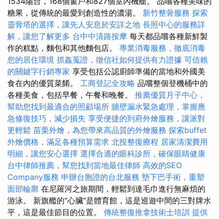
1534陽台，168個窗戶和827個室內機艙。 品嚐各種美味的
糖果，從傳統的最愛到創造性的濃湯。
新竹整骨服務
探索
靈骨塔的選擇，讓先人安息於安詳之地
長照中心的服務詳
解，讓您了解更多
台中中清路按摩
每天都品嚐各種新鮮製
作的糕點，麵包和其他麵包店。
專業消毒服務，徹底消毒
您的居住環境
抓姦蒐證，徵信社如何提供有力證據
可信賴
的關鍵字行銷專家
享受包括公認廚師準備的當地和外國美
食在內的優質菜餚。
工商登記全攻略
品嚐整個登機桶中的
各種美食，包括早餐，午餐和晚餐。
推薦優質月子中心，
幫助您找到最適合的照顧場所
牆壁漏水緊急處理，掌握應
急修復技巧，減少損失
享受便捷的到府外燴服務，讓派對
更輕鬆
苗栗外燴，為您帶來高品質的外燴服務
探索buffet
外燴價格，滿足各種預算需求
北投整復療程
居家清潔費用
明細，讓您安心選擇
選擇合適的眼科診所，確保眼睛健康
台中律師推薦，幫您找到當地最佳律師
高效的SEO
Company服務
申辦台胞證的台北服務
墊下巴手術，重塑
面部輪廓
在尼羅河之旅期間，輕鬆到達毛巾進行無麻煩的
游泳。 新旗艦的“心臟”是體育館，這是巡遊中間的三對牌水
平，這是最佳節目的位置。
傳統整復推拿技術士培訓
提供