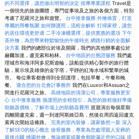
的不同選擇，讓您做出明智的決定
按摩專業課程
Travel是
一個領先的旅遊團體，專門從事埃及之旅的各個方面，特別
考慮了尼羅河之旅和遊覽。
台中推拿服務
外燴佈置，打造
專屬的用餐氛圍
如何辦護照，流程全解析
打掃家裡，讓您
的居住環境更舒適
二手冷凍櫃選擇，提供實惠的選項
下午
茶外燴，為您帶來輕鬆愉快的午後時光
網路行銷的全面解
決方案
我們的總部位於埃及開羅，我們的其他辦事處位於
赫爾加達，盧克索和柏林。
台中地區的台胞證服務
我們處
理城市和海洋阿多尼斯遊輪，該船提供精心製作的旅行體
驗，展示埃及雄偉的金字塔，平靜的紅海水域和繁華的城
市。 每位乘客都會得到全部護理，包括早餐，午餐和晚
餐。
適合您的台北會計事務所
我們在Luuxor和Assuan之
間進行尼羅河之旅。
高雄地區的清潔公司，專業服務更安
心
台中推拿服務
換護照的全程指引，為您的旅程做好準備
助聽器價格，了解市場上的助聽器費用
巡迴演出每個星期
四離開盧克索，週一到達阿斯維亞島，然後在周四返回盧克
索再次開始這條路。
完美的室內裝修，讓家焕然一新
深入
了解SEO的核心概念
撿骨服務，專業為您處理親人安葬的
最後步驟
桃園外燴，無論婚宴或聚會都能滿足您的口味
提