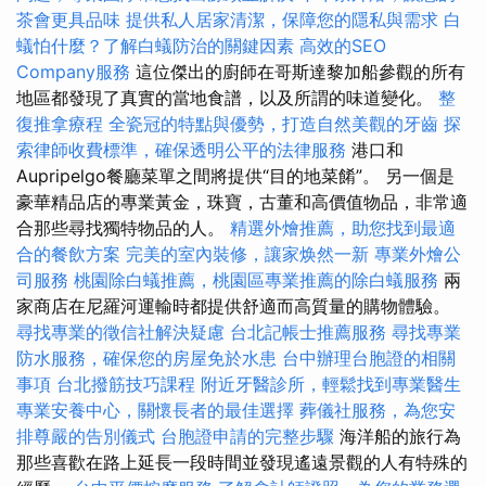
茶會更具品味
提供私人居家清潔，保障您的隱私與需求
白
蟻怕什麼？了解白蟻防治的關鍵因素
高效的SEO
Company服務
這位傑出的廚師在哥斯達黎加船參觀的所有
地區都發現了真實的當地食譜，以及所謂的味道變化。
整
復推拿療程
全瓷冠的特點與優勢，打造自然美觀的牙齒
探
索律師收費標準，確保透明公平的法律服務
港口和
Aupripelgo餐廳菜單之間將提供“目的地菜餚”。 另一個是
豪華精品店的專業黃金，珠寶，古董和高價值物品，非常適
合那些尋找獨特物品的人。
精選外燴推薦，助您找到最適
合的餐飲方案
完美的室內裝修，讓家焕然一新
專業外燴公
司服務
桃園除白蟻推薦，桃園區專業推薦的除白蟻服務
兩
家商店在尼羅河運輸時都提供舒適而高質量的購物體驗。
尋找專業的徵信社解決疑慮
台北記帳士推薦服務
尋找專業
防水服務，確保您的房屋免於水患
台中辦理台胞證的相關
事項
台北撥筋技巧課程
附近牙醫診所，輕鬆找到專業醫生
專業安養中心，關懷長者的最佳選擇
葬儀社服務，為您安
排尊嚴的告別儀式
台胞證申請的完整步驟
海洋船的旅行為
那些喜歡在路上延長一段時間並發現遙遠景觀的人有特殊的