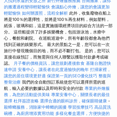
人找到永遠的安放之所
新竹外燴服務推薦
台南搬家，讓你
的搬遷過程變得輕鬆愉快
會議點心外燴，讓您的會議更加
輕鬆愉快
如何辦護照，流程全解析
此外，收集廢物在船上
將是100％的選擇性，並將是100％再生材料，例如塑料，
紙張，玻璃和鋁，這是實施循環經濟項目的綜合方法的一部
分。 這些船提供了許多娛樂機會，包括游泳池，水療中
心，餐館和劇院。 在巡航巡遊中，所有年齡段都會為他們
找到正確的娛樂形式。 最大的景點之一是，您可以在一次
旅行中發現幾個目的地，而不必不斷打包。 是的，您可以
直接在線預訂，而無需與任何人聯繫以獲取付款參考或確
認。
月子餐的價格資訊，讓您規劃產後飲食
基隆台胞證快
速申請
安養中心，讓長者在此度過愉快的晚年
打掃家裡，
讓您的居住環境更舒適
保證第一頁的SEO優化技巧
整復與
整骨治療
我們的全自動預訂系統使您可以選擇所需的巡
航，輸入必要的數據以及即時和安全的付款
專業的外燴服
務，為您的活動提供美味
專業安養中心，關懷長者的最佳
選擇
杜拜簽證攻略
選擇合適的眼科診所，確保眼睛健康
-
殺蟑螂服務，消除家中蟑螂的困擾
學習按摩技巧
高品質洗
碗槽，為廚房增添實用功能
多樣化餐盒選擇，方便快捷的