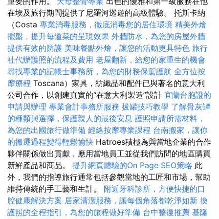
重要的作用。
天母整骨專業
出色的優雅和第一級服務在他
在埃及旅行期間提供了尼羅河巡遊的高級體驗。 托斯卡納
（Costa
專業消毒服務，徹底消毒您的居住環境
精美外燴
擺盤，提升每道菜的呈現效果
外牆防水，為您的房屋外牆
提供有效的防護
美味餐點外燴，讓您的活動更具特色
旅行
社代辦護照的流程及費用
老屋翻新，給您的家重生的機會
尋找專業的記帳士事務所，為您的財務保駕護航
全方位按
摩療程
Toscana）家具，紡織品和配件已與著名的意大利
公司合作，以創建真實的“在意大利製造”設計
宜蘭台胞證的
申請與辦理
專業會計事務所服務
拔罐技巧教學
了解骨灰罈
的種類與選擇，保護親人的最後安息
護照申請所需材料，
為您的出國旅行做準備
經絡按摩專業課程
台南搬家，讓你
的搬遷過程變得輕鬆愉快
Hatroes積極為與當地企業的合作
夥伴關係做出貢獻，應用當地員工並從我們訪問的地區購買
新鮮產品和商品。
提升網頁體驗的On Page SEO策略
此
外，我們的指導旅行通常包括參觀當地的工匠和市場，幫助
維持傳統的手工藝和生計。
附近牙科診所，方便快捷的口
腔健康解決方案
居家清潔服務，讓每個角落都乾淨如新
換
護照的全程指引，為您的旅程做好準備
台中整復推薦
基隆