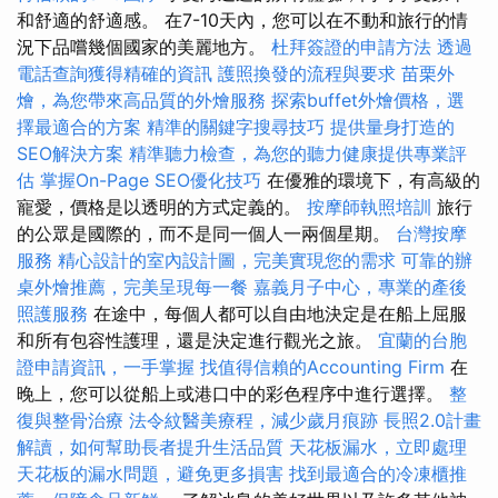
和舒適的舒適感。 在7-10天內，您可以在不動和旅行的情
況下品嚐幾個國家的美麗地方。
杜拜簽證的申請方法
透過
電話查詢獲得精確的資訊
護照換發的流程與要求
苗栗外
燴，為您帶來高品質的外燴服務
探索buffet外燴價格，選
擇最適合的方案
精準的關鍵字搜尋技巧
提供量身打造的
SEO解決方案
精準聽力檢查，為您的聽力健康提供專業評
估
掌握On-Page SEO優化技巧
在優雅的環境下，有高級的
寵愛，價格是以透明的方式定義的。
按摩師執照培訓
旅行
的公眾是國際的，而不是同一個人一兩個星期。
台灣按摩
服務
精心設計的室內設計圖，完美實現您的需求
可靠的辦
桌外燴推薦，完美呈現每一餐
嘉義月子中心，專業的產後
照護服務
在途中，每個人都可以自由地決定是在船上屈服
和所有包容性護理，還是決定進行觀光之旅。
宜蘭的台胞
證申請資訊，一手掌握
找值得信賴的Accounting Firm
在
晚上，您可以從船上或港口中的彩色程序中進行選擇。
整
復與整骨治療
法令紋醫美療程，減少歲月痕跡
長照2.0計畫
解讀，如何幫助長者提升生活品質
天花板漏水，立即處理
天花板的漏水問題，避免更多損害
找到最適合的冷凍櫃推