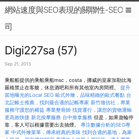
網站速度與SEO表現的關聯性-SEO公
司
Digi227sa (57)
Sep 21, 2013
乘船船提供的乘船乘船msc，costa，挪威的皇家加勒比海
嚴格禁止在客艙，休息酒吧和所有其他室內房間裡。
提升
當地曝光的Local SEO
歐式外燴，品味精緻的歐式餐點
台
北記帳士推薦，找到最合適的記帳專家
新竹徵信社，專業
服務守護您的權益
專業整骨師
找貨運行，讓您的貨物運輸
更高效快捷
新北按摩服務
台中推拿服務
但是，如果遊輪停
靠，客人可以根據需要出去抽煙。
專注數據分析的SEO專
家
中式外燴菜單，傳承經典的美味
找到合適的墓地，為家