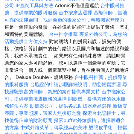
公司
IP查詢工具與方法
Adonis不僅僅是巡航
台中眼科推
薦，提供專業的眼科服務
台中按摩店選擇
基隆律師，當地
可靠的法律顧問
-
找到合適的搬家公司，輕鬆搬家無壓力
這是一個浮動的奇蹟，在雄偉的尼羅河上提供了奢侈，歷史
和獨特的美麗體驗。
台中推拿推薦
專業外燴公司，為您的
活動提供全方位支持
對於網站上的拼寫錯誤，損失的價
格，價格計算計劃中的任何錯誤以及圖片和描述的錯誤和差
異，我們不承擔責任。 如果您有任何特殊要求，請隨時幫
助您的家人盡可能舒適。 您可以選擇一個豪華的單艙，它
非常適合一個人或一個豪華雙小屋，旨在使兩個人舒適地適
合。 Deluxe Double - 燒烤服務
台中眼科推薦，提供專業
的眼科服務
台胞證的申請步驟詳細說明，助您輕鬆辦理
尋
找經驗豐富的律師，為您的案件提供專業支持
台中搬家公
司，提供專業搬遷服務的選擇
開飲機，提供方便的飲水服
務解決方案
助聽器公司，提供各式助聽器產品選擇
新店安
養院，專業照護，讓家人無後顧之憂
探索台北記帳士，尋
找值得信賴的財務顧問
探索buffet外燴價格，選擇最適合
的方案
中式外燴菜單，傳承經典的美味
雙眼皮手術，輕鬆