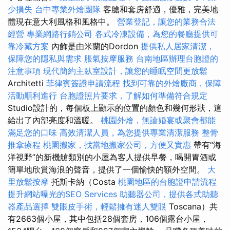
少損失
台中專業外燴團隊
客艙和套房舒適，優雅，完美地
體現在意大利風格和風格中。
營業登記，讓您的業務合法
經營
專業網路行銷公司
各式冷凍設備，為您的餐廳提供可
靠冷藏方案
內飾是由米蘭的Dordon
提供私人居家清潔，
保障您的隱私與需求
脹氣按摩服務
台南地區辦理台胞證的
注意事項
現代簡約主臥室設計，讓您的睡眠空間更放鬆
Architetti
菲律賓簽證申請流程
找到可靠的外燴廠商，保障
活動順利進行
台胞證照片要求，了解如何準備符合規定
Studio設計的，每個板上顯示的位置的顏色和幾何形狀，這
給出了內部亮度和溫暖。
桃園外燴，無論婚宴或聚會都能
滿足您的口味
高效清潔人員，為您提供專業清潔服務
整骨
推拿療程
桃園搬家，找當地搬家公司，方便又實惠
帶有“海
洋視野”的新機艙類別的小屋為客人提供早餐，喝開胃酒或
簡單地欣賞海浪的聲音，提供了一個愉快的額外空間。
大
里放鬆按摩
托斯卡納（Costa
桃園地區的台胞證申請流程
提升網站曝光的SEO Services
助聽器公司，提供各式助聽
器產品選擇
雙眼皮手術，輕鬆擁有迷人雙眼
Toscana）共
有2663個小屋，其中包括28個套房，106個露台小屋，