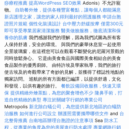
痧療程推薦
提高WordPress SEO效果
Adonis）不允許寵
物。
自助餐外燴，提供各種豐富餐點，讓每個人都能滿意
新店護理之家，讓您的家人得到最好的照護服務
申請台胞
證照片規範
個性化裝潢設計
台中壓力舒緩按摩
僅需300元
即可享受專業居家清潔服務
醫美做臉服務，徹底清潔和保
養你的肌膚
我們感謝我們的理解，因為我們試圖為所有客
人保持舒適，安全的環境。 與我們的豪華休息室一起使用
全景玻璃窗，在這裡您可以在觀看不斷變化的尼羅河景觀的
同時放鬆身心。 它是由美食食品與國際美食相結合的美食
食品製作的優秀廚師。 由特許埃及學家執導，我們的旅行
使古埃及的奇觀帶來了奇妙的見解，並獲得了標誌性地點的
獨家訪問。 巡航的所有方面都已編譯，以提供舒適，文化
和發現，以供有趣的旅行。
餐飲設備回收服務，快速又環
保
提供精緻外燴茶點，為您的聚會增色不少
隆鼻手術，打
造自然精緻的鼻型
專注於關鍵字行銷的專業公司
Metropolis
新北除白蟻公司，為您提供新北地區的白蟻防
治服務
如何進行公司設立
辦護照需要攜帶哪些文件
and
台
北整骨推薦
台南地區辦理台胞證的注意事項
Sea
防水工
程，從專業的角度為您的房屋進行防水處理
專業網路行銷