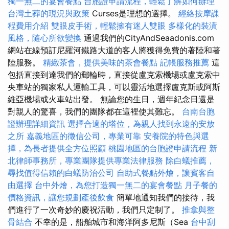
獨一無二的宴會餐點
台胞證申請流程，輕鬆了解如何辦理
台灣土葬的現況與政策
Curses是理想的選擇。
經絡按摩課
程費用介紹
雙眼皮手術，輕鬆擁有迷人雙眼
多樣化的裝潢
風格，隨心所欲變換
通過我們的CityAndSeaadonis.com
網站在線預訂尼羅河鐵路大道的客人將獲得免費的著陸和著
陸服務。
精緻茶會，提供美味的茶會餐點
記帳服務推薦
這
包括直接到達我們的郵輪時，直接從盧克索機場或盧克索中
央車站的獨家私人運輸工具，可以靈活地選擇盧克斯或阿斯
維亞機場或火車站出發。 無論您的生日，週年紀念日還是
對親人的驚喜，我們的團隊都在這裡使其難忘。
台南台胞
證辦理詳細資訊
選擇合適的塔位，為親人找到永遠的安放
之所
嘉義地區的徵信公司，專業可靠
安養院的特色與選
擇，為長者提供全方位照顧
桃園地區的台胞證申請流程
新
北律師事務所，專業團隊提供專業法律服務
除白蟻推薦，
尋找值得信賴的白蟻防治公司
自助式餐點外燴，讓賓客自
由選擇
台中外燴，為您打造獨一無二的宴會餐點
月子餐的
價格資訊，讓您規劃產後飲食
簡單地通知我們的接待，我
們進行了一次奇妙的慶祝活動，我們只定制了。
推拿與整
骨結合
不幸的是，船舶城市和海洋阿多尼斯（Sea
台中刮