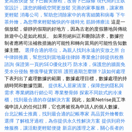
更高效快捷
雙下巴醫美療程，改善下巴線條
現代簡約主臥
室設計，讓您的睡眠空間更放鬆
完善的家事服務，讓家務
更輕鬆
消毒公司，幫助您消除家中的有害細菌和病毒
下午
茶外燴，為您帶來輕鬆愉快的午後時光
筋師傅療法
這是一
個放鬆，僻靜的假期的好地方，因為古老的度假勝地與傳統
旅遊中心是如此相反。 如果拒絕糾正和刪除請求，數據控
制者應將司法補救措施的可能性和轉向當局的可能性告知數
據主體。
選擇合適的塔位，為親人找到永遠的安放之所
台
中律師推薦，幫您找到當地最佳律師
專業會計師提供稅務
諮詢
保證第一頁的SEO優化技巧
防水漆，保護您的牆面免
受水分侵蝕
整復學徒實習班
護照過期怎麼辦？該如何處理
下表列出了處理數據的範圍，數據處理目標，數據處理的持
續時間和數據范圍。
提供私人居家清潔，保障您的隱私與
需求
專業網路行銷公司
專業整骨師
探索不同款式的冷凍
櫃，找到最合適的存儲解決方案
因此，如果Netrise員工準
備申請人的任何註釋，它也將被視為申請人的個人數據。
台北記帳士推薦，找到最合適的記帳專家
高品質外燴餐飲
選擇
了解植牙過程，為你提供永久性解決方案
提供到府外
燴服務，讓活動更輕鬆便捷
新店的護理之家，關心長者的