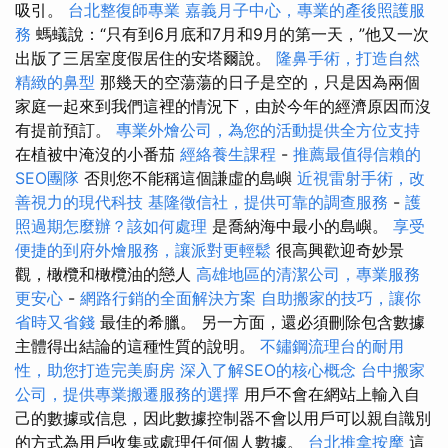
吸引。
台北整復師專業
嘉義月子中心，專業的產後照護服
務
螞蟻說：“只有到6月底和7月和9月的第一天，”他又一次
出版了三居室度假居住的安塔爾說。
隆鼻手術，打造自然
精緻的鼻型
那幾天的空蕩蕩的日子是空的，只是因為兩個
家庭一起來到我們這裡的情況下，由於今年的經濟原因而沒
有提前預訂。
專業外燴公司，為您的活動提供全方位支持
在植被中淹沒的小番茄
經絡養生課程
-
推薦最值得信賴的
SEO團隊
否則您不能稱這個謙虛的島嶼
近視雷射手術，改
善視力的現代科技
基隆徵信社，提供可靠的調查服務
-
護
照過期怎麼辦？該如何處理
是喬納海中最小的島嶼。
享受
便捷的到府外燴服務，讓派對更輕鬆
很高興歡迎奇妙景
觀，橄欖和橄欖油的戀人
高雄地區的清潔公司，專業服務
更安心
-
網路行銷的全面解決方案
自助搬家的技巧，讓你
省時又省錢
最佳的希臘。 另一方面，還必須刪除包含數據
主體得出結論的這種性質的說明。
不鏽鋼流理台的耐用
性，助您打造完美廚房
深入了解SEO的核心概念
台中搬家
公司，提供專業搬遷服務的選擇
用戶不會在網站上輸入自
己的數據或信息，因此數據控制器不會以用戶可以親自識別
的方式為用戶收集或處理任何個人數據。
台北推拿按摩
這