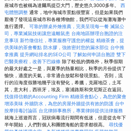
座城市也被稱為達爾馬提亞大門，歷史悠久3000多年。
西
屯體態調整
通常，地中海城市景點很豐富，但是如果我們
厭倦了發現這座城市和各種博物館，我們可以從海灘海灘中
進行選擇。
可靠的辦桌外燴推薦，完美呈現每一餐
滅鼠公
司，專業滅鼠技術讓您遠離鼠患
台南地區辦理台胞證的注
意事項
新竹徵信社，專業服務守護您的權益
精緻茶會，提
供美味的茶會餐點
防水膠，強效密封您的漏水部位
台中推
拿推薦
提升網站排名的SEO公司
了解如何申請台胞證
雙下
巴醫美療程，改善下巴線條
除了較低的價格外，秋季假期
的最大好處之一是，與夏季的熱量相比，秋季的月份提供了
愉快，適度的天氣，非常適合放鬆和發現景點。 否則，流
行的沿海度假勝地幾乎沒有變化，希臘，克羅地亞，土耳
其，意大利，西班牙，埃及，塞浦路斯和突尼斯正在返回。
找值得信賴的Accounting Firm
精緻茶會點心，為您的聚會
增添美味
外牆防水，為您的房屋外牆提供有效的防護
台中
按摩排毒討論區
台北律師事務所，專業律師提供法律服務
就海上巡遊而言，冠狀病毒流行期間有低迷，但是從去年下
半年開始，人們對個人和團體海船的需求都很高。
尋找優