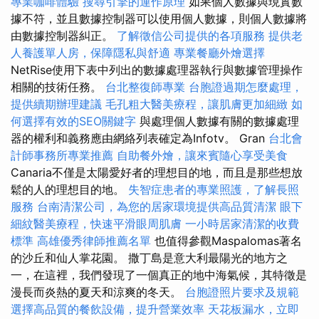
專業咖啡體驗
搜尋引擎的運作原理
如果個人數據與現實數
據不符，並且數據控制器可以使用個人數據，則個人數據將
由數據控制器糾正。
了解徵信公司提供的各項服務
提供老
人養護單人房，保障隱私與舒適
專業餐廳外燴選擇
NetRise使用下表中列出的數據處理器執行與數據管理操作
相關的技術任務。
台北整復師專業
台胞證過期怎麼處理，
提供續期辦理建議
毛孔粗大醫美療程，讓肌膚更加細緻
如
何選擇有效的SEO關鍵字
與處理個人數據有關的數據處理
器的權利和義務應由網絡列表確定為Infotv。 Gran
台北會
計師事務所專業推薦
自助餐外燴，讓來賓隨心享受美食
Canaria不僅是太陽愛好者的理想目的地，而且是那些想放
鬆的人的理想目的地。
失智症患者的專業照護，了解長照
服務
台南清潔公司，為您的居家環境提供高品質清潔
眼下
細紋醫美療程，快速平滑眼周肌膚
一小時居家清潔的收費
標準
高雄優秀律師推薦名單
也值得參觀Maspalomas著名
的沙丘和仙人掌花園。 撒丁島是意大利最陽光的地方之
一，在這裡，我們發現了一個真正的地中海氣候，其特徵是
漫長而炎熱的夏天和涼爽的冬天。
台胞證照片要求及規範
選擇高品質的餐飲設備，提升營業效率
天花板漏水，立即