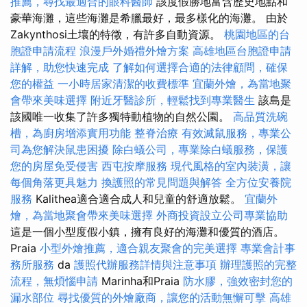
推薦，尋找最適合的眼科醫師
該度假勝地富含歷史地點和
豪華海灘，這些海灘是希臘最好，最多樣化的海灘。 由於
Zakynthosi土壤的特徵，有許多自動資源。
桃園地區的台
胞證申請流程
浪漫戶外婚禮外燴方案
高雄地區台胞證申請
詳解，助您快速完成
了解如何選擇合適的法律顧問，確保
您的權益
一小時居家清潔的收費標準
宜蘭外燴，為當地聚
會帶來美味選擇
附近牙醫診所，輕鬆找到專業醫生
該島是
該國唯一收集了許多獨特動植物的自然公園。
高品質洗碗
槽，為廚房增添實用功能
整脊治療
有效滅鼠服務，專業公
司為您解決鼠患困擾
除白蟻公司，專業除白蟻服務，保護
您的房屋免受侵害
西屯按摩服務
現代風格的室內裝潢，讓
每個角落更具魅力
換護照的常見問題與解答
全方位安養院
服務
Kalithea適合適合成人和兒童的舒適放鬆。
宜蘭外
燴，為當地聚會帶來美味選擇
外商投資設立公司專業協助
這是一個小型度假小鎮，擁有良好的海灘和優質的酒店。
Praia
小型外燴推薦，適合親友聚會的完美選擇
專業會計事
務所服務
da
護照代辦服務詳情與注意事項
辦理護照的完整
流程，無煩惱申請
Marinha和Praia
防水膠，強效密封您的
漏水部位
尋找優質的外燴廠商，讓您的活動無懈可擊
高雄