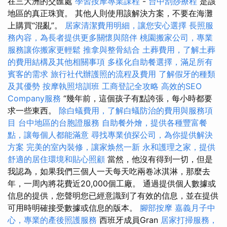
在三大洲的交匯處
學習按摩專業課程
-
台中刮痧療程
是該
地區的真正珠寶。 其他人則使用該解決方案，不要在海灘
上購買“混亂”。
居家清潔費用明細，讓您安心選擇
長照服
務內容，為長者提供更多關懷與陪伴
桃園搬家公司，專業
服務讓你搬家更輕鬆
推拿與整骨結合
土葬費用，了解土葬
的費用結構及其他相關事項
多樣化自助餐選擇，滿足所有
賓客的需求
旅行社代辦護照的流程及費用
了解假牙的種類
及其優勢
按摩執照培訓班
工商登記全攻略
高效的SEO
Company服務
“幾年前，這個孩子有點誇張，每小時都要
求一些東西。
除白蟻費用，了解白蟻防治的費用與服務項
目
台中地區的台胞證服務
自助餐外燴，提供各種豐富餐
點，讓每個人都能滿意
尋找專業偵探公司，為你提供解決
方案
完美的室內裝修，讓家焕然一新
永和護理之家，提供
舒適的居住環境和貼心照顧
當然，他沒有得到一切，但是
我認為，如果我們三個人一天每天吃兩卷冰淇淋，那麼去
年，一周內將花費近20,000個工廠。 通過提供個人數據或
信息的提供，您聲明您已經意識到了有效的信息，並在提供
可用時明確接受數據或信息的版本。
腳部按摩
嘉義月子中
心，專業的產後照護服務
西班牙成員Gran
居家打掃服務，