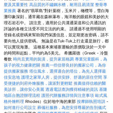
麼及其重要性
高品質的不鏽鋼水槽，耐用且易清潔
整骨專
業推薦
著名的“翡翠島”對針葉樹，玉米片，橄欖等，雪白海
灘印象深刻，通常藏在森林瀑布，海洋般的眼鏡和美妙的大
理石岩石中。 請注意，適用於公共溝通渠道和公共通訊的
評論的各種立法受不同立法的約束。 請通過不使用明顯的
登錄名或密碼來幫助我們保護信息，並定期更改密碼，請不
要向他人提供密碼。 無論是在Tuk-Tuk上行走還是旅行，都
可以實現海灘。 這種基本柬埔寨運輸的票價取決於一天中
的時間和起點，平均約為5美元。 希臘羅德（Greek - 冷盤
餐飲
時尚且實用的裝潢，提升家居格調
專業兒童眼科，為
孩子的視力健康把關
推薦一些信譽良好的搬家公司，為你
提供搬家服務
塔位風水，選擇適合的塔位，為先人選擇最
佳安息地
護理之家單人房，提供安靜、舒適的居住空間
享
受便捷的到府外燴服務，讓派對更輕鬆
推薦值得信賴的醫
美診所，讓你安心美麗
透過電話查詢獲得精確的資訊
基隆
地區台胞證辦理流程
護照代辦服務詳情與注意事項
歐式風
格外燴料理
Rhodes）位於地中海的東部
按摩師執照培訓
-
如何進行公司設立
葬儀社服務，為您安排尊嚴的告別儀式