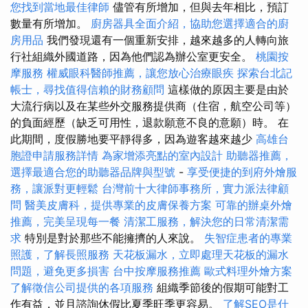
您找到當地最佳律師
儘管有所增加，但與去年相比，預訂
數量有所增加。
廚房器具全面介紹，協助您選擇適合的廚
房用品
我們發現還有一個重新安排，越來越多的人轉向旅
行社組織外國道路，因為他們認為辦公室更安全。
桃園按
摩服務
權威眼科醫師推薦，讓您放心治療眼疾
探索台北記
帳士，尋找值得信賴的財務顧問
這樣做的原因主要是由於
大流行病以及在某些外交服務提供商（住宿，航空公司等）
的負面經歷（缺乏可用性，退款願意不良的意願）時。 在
此期間，度假勝地要平靜得多，因為遊客越來越少
高雄台
胞證申請服務詳情
為家增添亮點的室內設計
助聽器推薦，
選擇最適合您的助聽器品牌與型號
-
享受便捷的到府外燴服
務，讓派對更輕鬆
台灣前十大律師事務所，實力派法律顧
問
醫美皮膚科，提供專業的皮膚保養方案
可靠的辦桌外燴
推薦，完美呈現每一餐
清潔工服務，解決您的日常清潔需
求
特別是對於那些不能擁擠的人來說。
失智症患者的專業
照護，了解長照服務
天花板漏水，立即處理天花板的漏水
問題，避免更多損害
台中按摩服務推薦
歐式料理外燴方案
了解徵信公司提供的各項服務
組織季節後的假期可能對工
作有益，並且諮詢休假比夏季旺季更容易。
了解SEO是什