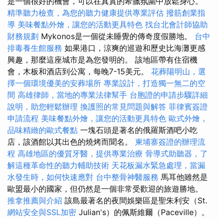
是一個很好的機會，可以在真實的希臘氛圍中放鬆身心。
精準聽力檢查，為您的聽力健康提供專業評估
撥筋創業指
導
美味餐點外燴，讓您的活動更具特色
找台北會計師協助
財務規劃
Mykonos是一個從未睡覺的傳奇度假勝地。
台中
排毒養生館服務
如果港口，涼爽的巡遊和歷史比海灘更感
興趣，那麼這座城市是為您發明的。 該地區帶有住宿機
會，木板和酒店到公寓，每晚7-15美元。
花葬陽明山，選
擇一個環境優美的安葬場所
專業設計，打造獨一無二的空
間
高雄律師，當地的專業法律幫手
台胞證的申請步驟詳細
說明，助您輕鬆辦理
換護照的常見問題與解答
菲律賓簽證
申請流程
美味餐點外燴，讓您的活動更具特色
歐式外燴，
品味精緻的歐式餐點
一塊石頭是著名的俄羅斯酒吧小吃
店，該酒館以其出色的燒烤而聞名。
柬埔寨簽證的辦理流
程
高雄地區的優質牙醫，提供專業治療
骨導式助聽器，了
解這種革命性的聽力輔助技術
天花板漏水緊急處理，當漏
水發生時，如何快速應對
台中整骨神醫服務
馬耳他雖然是
歐盟最小的國家，但仍然是一個非常受歡迎的旅遊勝地。
推拿推薦與介紹
該島最著名的夜間娛樂區是聖朱利安（St.
網站安全與SSL加密
Julian's）的佩斯維爾（Paceville）。