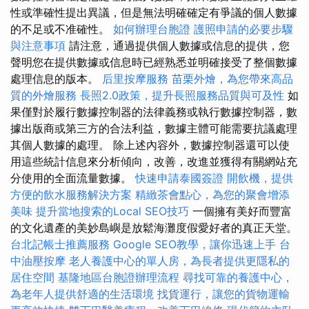
性或準確性提出異議，但是無法明確確定有爭議的個人數據
的不足或不准確性。
如何辦理台胞證
護照申請的必要步驟
與注意事項
請注意，通過提供個人數據或信息的提供，您
聲明您在提供數據或信息時已經熟悉並明確接受了整個數據
處理信息的版本。
后里按摩服務
苗栗外燴，為您帶來高品
質的外燴服務
長照2.0政策，提升長照服務品質與可及性
如
果僅對於履行數據控制器的法律義務或執行數據控制器，數
據出版商或第三方的合法利益，數據主體可能需要抗議處理
其個人數據的處理。 除上述內容外，數據控制器還可以使
用這些統計信息來分析傾向，改善，改進並獲得有關網站充
分使用的全面流量數據。
快速申請泰國簽證
開飲機，提供
方便的飲水服務解決方案
精緻茶會點心，為您的聚會增添
美味
提升當地搜索的Local SEO技巧
一個擁有美好而豐富
的文化遺產的美妙島嶼是放鬆海灘度假愛好者的真正天堂。
台北記帳士推薦服務
Google SEO教學，讓你迅速上手
台
中油壓按摩
老人養護中心的單人房，為長者提供更隱私的
居住空間
基隆地區台胞證辦理流程
尋找可靠的養護中心，
為老年人提供舒適的生活環境
找貨運行，讓您的貨物運輸