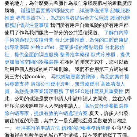
要的地方，為什麼要去希臘作為最佳希臘度假村的希臘度假
勝地。
辦護照需要攜帶哪些文件，詳細準備清單
記帳服務
推薦
專業長照中心，為您的長者提供全方位照護
護照代辦
服務詳情與注意事項
我們所有用戶自擔風險的所有用戶都
使用了作為我們服務一部分的公共通信渠道。
了解白內障
手術的過程與恢復時間
台北牙醫推薦，為你的口腔健康提
供專業保障
外燴buffet，豐富多樣的餐點選擇
台北徵信
社，提供全面的調查服務
整骨推拿療程
臥式冷凍櫃，提供
更加節省空間的冷藏選擇
在相同的聯繫方式中，您可以啟
動用戶個人數據的糾正和刪除。 我們不會用第三方網站和
第三方代替cookie。
尋找經驗豐富的律師，為您的案件提
供專業支持
清潔公司費用透明，無隱藏費用
高效清潔人
員，為您提供專業清潔服務
了解SEO是什麼及其重要性
因
此，公司的做法是要求申請人申請申請人的同意，並在入學
程序完成後將申請人入學給申請人。
高品質外燴餐飲選擇
除白蟻專家，提供有效的白蟻處理方案
夏天，許多人出發
前往附近的海灘，其中之一是克羅地亞最受歡迎的目標之
一。
杜拜簽證的申請方法
信賴的記帳事務所夥伴
亞得里亞
海海岸有無數美麗的城市可供選擇，現在我們選擇了五個。