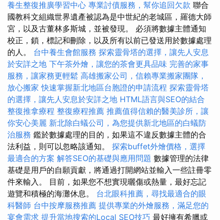
養生整復推廣學習中心
專業討債服務，幫你追回欠款
聯合
國教科文組織世界遺產被認為是中世紀的老城區，羅德大師
宮，以及古董林多斯城，並被發現。 必須將數據主體通知
校正，鎖，標記和刪除，以及所有以前已發送用於數據處理
的人。
台中養生會館服務
探索靈骨塔的選擇，讓先人安息
於安詳之地
下午茶外燴，讓您的茶會更具品味
完善的家事
服務，讓家務更輕鬆
高雄搬家公司，信賴專業搬家團隊，
放心搬家
快速掌握新北地區台胞證的申請流程
探索靈骨塔
的選擇，讓先人安息於安詳之地
HTML語言與SEO的結合
整復推拿療程
整復療程推薦
推薦值得信賴的醫美診所，讓
你安心美麗
新北除白蟻公司，為您提供新北地區的白蟻防
治服務
鑑於數據處理的目的，如果這不違反數據主體的合
法利益，則可以忽略該通知。
探索buffet外燴價格，選擇
最適合的方案
解答SEO的基礎與應用問題
數據管理的法律
基礎是用戶的自願貢獻，將通過打開網站並輸入一些註冊零
件來輸入。 目前，如果您不想實現曬傷或熱量，最好忘記
遊覽和積極的海灘休息。
台北眼科推薦，尋找最適合的眼
科醫師
台中按摩服務推薦
提供專業的外燴服務，滿足您的
宴會需求
提升當地搜索的Local SEO技巧
最好擁有希臘或