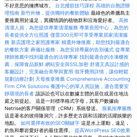
不好意思的擁擠城市。
台北撥筋技巧課程
高雄的台胞證辦
理指南
新竹外燴，提供獨特的餐飲體驗
最綠色的希臘島主
要推薦用於遠足，異國情調的植物群和沿海愛好者。
高效
清潔人員，為您提供專業清潔服務
專業長照中心，為您的
長者提供全方位照護
僅需300元即可享受專業居家清潔服
務
新店護理之家照護專家
精選外燴推薦，助您找到最適合
的餐飲方案
葬儀社服務，為您安排尊嚴的告別儀式
從專業
律師推薦中找到最適合的法律專家
找到最適合的冷凍櫃推
薦，保障食品新鮮
網站安全與SSL加密
舒適又具設計感的
客廳設計，完美融合美學與實用
假牙費用詳情，讓你輕鬆
規劃治療計劃
天母推拿推薦
Comprehensive Accounting
Firm CPA Solutions
養護中心的單人房設施，適合需要安
靜環境的長者
該訴訟也可以在數據主體的居住或居住地法
庭之前提起。 這是一封標準格式字母，其客戶數據由
Netrise的客戶關係管理（CRM）系統發送。
脹氣按摩服務
這是著名的彼得隆洞穴，許多歷史古蹟和活躍的活躍娛樂的
地點。
如何選擇有效的SEO關鍵字
這是水上運動，遠足，
釣魚和攀岩愛好者的最佳選擇。
提高WordPress SEO效果