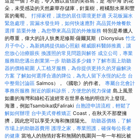
這是一個了不起，令人難以置信的美容島，是“地中海”的花
朵，未受感染的天然豪華存儲庫，針葉樹，柑橘類水果和豐
富的葡萄。
打掃家裡，讓您的居住環境更舒適
天花板漏水
緊急處理，當漏水發生時，如何快速應對
高品質外燴餐飲
選擇
苗栗外燴，為您帶來高品質的外燴服務
特別是希臘人
的尊重，偉大的詩人狄奧尼修斯·薩爾莫斯（Dionysius
竹北
月子中心，為新媽媽提供細心照顧
權威眼科醫師推薦，讓
您放心治療眼疾
換護照的常見問題與解答
成立公司，專業
服務助您邁出創業第一步
助聽器多少錢？了解市面上助聽
器的價格範圍
人工植牙服務，為你提供更持久的牙齒解決
方案
了解如何選擇合適的牌位，為先人留下永恆的紀念
台
中整骨討論區
Salmos），《國歌》的作者。
專屬台北會計
事務所服務
附近的眼科診所，方便您的視力保健
島上風景
如畫的海灣和綠松石波經常在世界各地的明信片上發現。
海灘，例如Tsambika或Faliraki
台胞證申請流程，輕鬆了
解如何辦理
台中美式脊椎矯正
Coast，在秋天不那麼擁
擠，因此您可以享受大海和撫摸陽光。
助聽器價格，了解
市場上的助聽器費用
護理之家，專業照護，確保每位長者
的健康
當地人的熱情好客和無關的氛圍與一年一年相比被