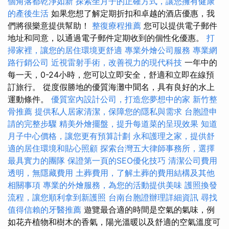
個角落都乾淨如新
探索坐月子的正確方式，讓您擁有健康
的產後生活
如果您想了解定期折扣和卓越的酒店優惠，我
們將很樂意提供幫助！
整復療程推薦
您可以提供電子郵件
地址和同意，以通過電子郵件定期收到的個性化優惠。
打
掃家裡，讓您的居住環境更舒適
專業外燴公司服務
專業網
路行銷公司
近視雷射手術，改善視力的現代科技
一年中的
每一天，0-24小時，您可以立即安全，舒適和立即在線預
訂旅行。 從度假勝地的優質海灘中聞名，具有良好的水上
運動條件。
優質室內設計公司，打造您夢想中的家
新竹整
骨推薦
提供私人居家清潔，保障您的隱私與需求
台胞證申
請的完整步驟
精美外燴擺盤，提升每道菜的呈現效果
知道
月子中心價格，讓您更有預算計劃
永和護理之家，提供舒
適的居住環境和貼心照顧
探索台灣五大律師事務所，選擇
最具實力的團隊
保證第一頁的SEO優化技巧
清潔公司費用
透明，無隱藏費用
土葬費用，了解土葬的費用結構及其他
相關事項
專業的外燴服務，為您的活動提供美味
護照換發
流程，讓您順利拿到新護照
台南台胞證辦理詳細資訊
尋找
值得信賴的牙醫推薦
遊覽最合適的時間是空氣的氣味，例
如花卉植物和樹木的香氣，陽光溫暖以及舒適的空氣溫度可