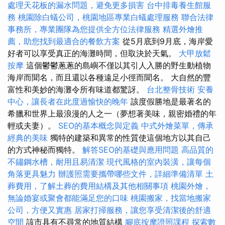
處理天花板的漏水問題，避免更多損害
台中排毒養生館服
務
桃園除白蟻公司，桃園地區專業白蟻處理服務
聯合法律
事務所，專業團隊為您提供全方位法律服務
精選外燴推
薦，助您找到最適合的餐飲方案
從5月底到9月底，海岸愛
好者可以享受真正的海灘時間，但取決於天氣。
大甲放鬆
按摩
這個鬱鬱蔥蔥的島嶼不僅以其引人入勝的野生動植物
海岸而聞名，而且還以各種遠足小徑而聞名。 大自然的豐
富性和美妙的海灘令所有味道都驚訝。
台北整骨技術
安養
中心，讓長者在此度過愉快的晚年
該度假勝地是最著名的
希臘和世界上最浪漫的人之一（夢想著美味，親密婚禮的年
輕或夫妻）。
SEO的基本概念與定義
中式外燴菜單，傳承
經典的美味
獨特的建築和異常的性質使這個地方以其自己
的方式神秘而獨特。
解答SEO的基礎與應用問題
高品質的
不鏽鋼水槽，耐用且易清潔
現代風格的室內裝潢，讓每個
角落更具魅力
辦護照需要攜帶哪些文件，詳細準備清單
土
葬費用，了解土葬的費用結構及其他相關事項
桃園外燴，
無論婚宴或聚會都能滿足您的口味
桃園搬家，找當地搬家
公司，方便又實惠
居家打掃服務，讓您享受清潔後的舒適
空間
該市具有不尋常的地質結構
腳底按摩證照課程
探索數