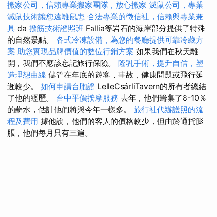
搬家公司，信賴專業搬家團隊，放心搬家
滅鼠公司，專業
滅鼠技術讓您遠離鼠患
合法專業的徵信社，信賴與專業兼
具
da
撥筋技術證照班
Fallia等岩石的海岸部分提供了特殊
的自然景點。
各式冷凍設備，為您的餐廳提供可靠冷藏方
案
助您實現品牌價值的數位行銷方案
如果我們在秋天離
開，我們不應該忘記旅行保險。
隆乳手術，提升自信，塑
造理想曲線
儘管在年底的遊客，事故，健康問題或飛行延
遲較少。
如何申請台胞證
LelleCsárliTavern的所有者總結
了他的經歷。
台中平價按摩服務
去年，他們籌集了8-10％
的薪水，估計他們將與今年一樣多。
旅行社代辦護照的流
程及費用
據他說，他們的客人的價格較少，但由於通貨膨
脹，他們每月只有三遍。