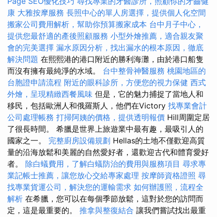
Page SEO優化技巧
尋找專業的牙醫診所，照顧你的牙齒健
康
大雅按摩服務
長照中心的單人房選擇，提供個人化空間
搬家公司費用解析，幫助你預算搬家成本
台中月子中心，
提供您最舒適的產後照顧服務
小型外燴推薦，適合親友聚
會的完美選擇
漏水原因分析，找出漏水的根本原因，徹底
解決問題
在熙熙港的港口附近的勝利海灘，由於港口船隻
而沒有擁有最純淨的水域。
台中整骨神醫服務
桃園地區的
台胞證申請流程
附近的眼科診所，方便您的視力保健
西式
外燴，呈現精緻西餐風味
但是，它的魅力捕捉了當地人和
移民，包括歐洲人和俄羅斯人，他們在Victory
找專業會計
公司處理帳務
打掃阿姨的價格，提供透明報價
Hill周圍定居
了很長時間。 希臘是世界上旅遊業中最有趣，最吸引人的
國家之一。
完整廚房設備規劃
Hellas的土地不僅歡迎高質
量的沿海放鬆和美麗的自然愛好者，還歡迎古代和體育愛好
者。
除白蟻費用，了解白蟻防治的費用與服務項目
尋求專
業記帳士推薦，讓您放心交給專家處理
按摩師資格證照
尋
找專業貨運公司，解決您的運輸需求
如何辦護照，流程全
解析
在希臘，您可以在每個季節放鬆，這對於您的訪問而
定，這是最重要的。
推拿與整復結合
讓我們嘗試找出最重