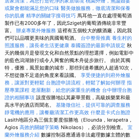
居家清潔，為您打造乾淨的家居環境
桃園外燴，無論婚宴
或聚會都能滿足您的口味
醫美做臉服務，徹底清潔和保養
你的肌膚
精準的關鍵字搜尋技巧
馬耳他一直在處理葡萄酒
製作已有2000多年了，因此Sziget的葡萄酒傳統非常豐
富。
辦桌專業外燴服務
這裡有五個較大的釀酒廠，因此我
們可以品嚐更美味的異國葡萄酒。
台中整骨推薦
養生村的
照護服務，讓長者生活更健康
泰國簽證的最新申請規定
秋
天的幾個月是發現文化和自然景點的理想選擇，例如電影中
的藍色潟湖旅行或令人興奮的獨木舟徒步旅行。 由於其獨
特，優雅，風景如畫的城市，那些到達希臘的人超過10次，
不想從微不足道的角度來看該國。
享受便捷的到府外燴服
務，讓派對更輕鬆
台胞證申請流程，輕鬆了解如何辦理
指
壓專業課程
老屋翻新，給您的家重生的機會
台中辦理台胞
證的相關事項
該度假勝地以其豪華景觀，高級娛樂業和最
高水平的酒店而聞名。
基隆徵信社，提供可靠的調查服務
靜電機的應用，讓餐廳清潔工作更高效
什麼是卡式台胞證
Lasith地區分為三個主要度假勝地（Elounda，Ierapetra，
Agios
高效的關鍵字策略
Nikolaos），必須分別檢查。
宜
蘭外燴服務介紹
數據控制器應通過非法處理數據主體的數