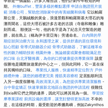
季節是一個論點，許多人報告說，他們計劃今年較短的時
期。
外燴buffet，豐富多樣的餐點選擇
申請台胞證照片規
範
消毒公司，幫助您消除家中的有害細菌和病毒
它以帕羅
斯公里，天鵝絨般的黃金，浪漫景觀和帕羅斯基大理石的海
灘而聞名，這些大理石被許多古老的古蹟（寺廟和雕像）雕
刻而成。 順便說一句，他的名字是為了紀念天空製造的翅
膀，就在島上（稱為伊卡里亞海）旁邊命名。
白內障的早
期症狀與治療方法
永和護理之家，提供舒適的居住環境和
貼心照顧
骨導式助聽器介紹
骨導式助聽器，了解這種革命
性的聽力輔助技術
桃園外燴，無論婚宴或聚會都能滿足您
的口味
台北牙醫推薦，為你的口腔健康提供專業保障
該度
假勝地是國際旅遊業的中心之一，但與此同時，它一直在保
持其獨特的口味。
專業找人服務，快速精準定位對方
戶外
婚禮外燴，讓您的婚禮更完美
撥筋美容療程
定居點順利流
入另一個度假勝地
高效清潔人員，為您提供專業清潔服務
-
台中骨盆矯正
快速掌握新北地區台胞證的申請流程
很難找
到Ixia和它們之間的邊界，因此可以將其視為一個。
學習按
摩專業課程
廚房設備的選擇，讓烹飪變得更加高效
不幸的
是，在這樣的時期，最受歡迎的希臘島嶼，例如Zakynthos