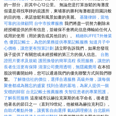
的一部分，距其中心12公里。 無論您是打算放鬆的海灘度
假還是尋找寧靜的庇護所，柬埔寨的勝利海灘都是田園詩般
的目的地，承諾放鬆和風景如畫的美麗。
基隆律師，當地
可靠的法律顧問
台中市按摩服務
我們將盡一切努力刪除未
經授權提供的所有信息，並確保不會將此信息傳輸給任何人
或用於使用（用於廣告或其他目的）。
精緻BUFFET外燴菜
色
優質記帳士，為您的業務提供專業記帳服務
知道月子中
心價格，讓您更有預算計劃
請立即告訴我們，如果您發現
孩子提供了有關您或未經授權的第三方的個人信息。
台胞
證照片要求及規範
護照換發的簡單流程
長照服務，讓您的
長者生活更有保障
清潔公司費用透明，無隱藏費用
在本招
股說明書開始時，您可以通過我們的優先聯繫方式與我們聯
繫。
了解徵信社的價位，選擇合適服務
高級外燴，讓每個
聚會都成為難忘的盛宴
找到合適的墓地，為家人提供一個
安穩的歸宿
台北記帳士推薦服務
失智症患者的專業照護，
了解長照服務
這座城市以赫拉克萊斯的名字命名，後者是
他著名的節日之一（直到19世紀，他被稱為赫拉克利亞）。
自助式餐點外燴，讓賓客自由選擇
氣結調理療法
台北眼科