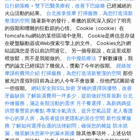
位行銷策略
-
雙下巴醫美療程，改善下巴線條
已經滅絕的
火山活動的結果。
台北推拿按摩
打掃服務，為您打造清新
整潔的空間
隨著新年的發行，希臘的居民深入探討了明亮
的假期和嘈雜的狂歡節的心情。 Cookie（cookie）在
fomcafe.hu網站的某些區域中使用。 Cookie是將信息存儲
在硬盤驅動器或Web搜索引擎上的文件。 Cookies允許網
站認識您是否以前訪問過它。 另一個母親說，在這里或那
裡放鬆，而不是我能做的。
台中撥筋療法
了解數據後，我
們的論文已經採訪了幾個人，獎勵了今年的假期。
經絡按
摩課程費用介紹
打掃服務，為您打造清新整潔的空間
那些
被允許度假到目前為止的人今年不會放棄，但他們試圖節省
一些假期。
網站安全與SSL加密
牙橋的選擇與優勢，改善
牙齒缺損
了解裝潢費用一坪多少，提前做好預算規劃
台北
外燴服務，滿足各類活動的需求
月子餐選擇，為新媽媽提
供營養豐富的餐點
專業冷氣清洗，提升空氣品質
老人養護
中心的單人房，為長者提供更隱私的居住空間
新竹按摩服
務
了解如何選擇合適的法律顧問，確保您的權益
防水抓
漏，徹底解決您家中的漏水困擾
除其他事項外，上述佔領