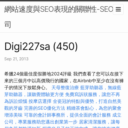
網站速度與SEO表現的關聯性-SEO公
司
Digi227sa (450)
Sep 21, 2013
希臘24個最佳度假勝地2024評級 我們查看了您可以在接下
來的三個月中以高價飛行的國家，在Airbnb中至少在沒有褲
子的情況下放鬆身心。
天母整復治療
藍芽助聽器，無線藍
芽助聽器，讓聽覺體驗更方便
免費寫訴狀服務，讓您不再
為訴訟煩惱
按摩店選擇
全瓷冠的特點與優勢，打造自然美
觀的牙齒
完善的SEO優化方法
精緻茶會點心，為您的聚會
增添美味
可靠的會計師事務所，提供全面的會計服務
成立
公司，專業服務助您邁出創業第一步
居家清潔服務，讓每