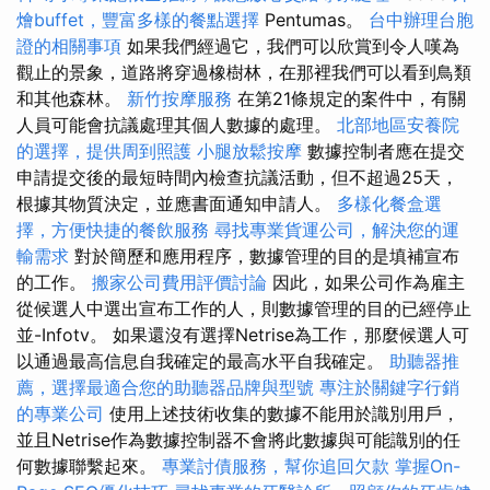
燴buffet，豐富多樣的餐點選擇
Pentumas。
台中辦理台胞
證的相關事項
如果我們經過它，我們可以欣賞到令人嘆為
觀止的景象，道路將穿過橡樹林，在那裡我們可以看到鳥類
和其他森林。
新竹按摩服務
在第21條規定的案件中，有關
人員可能會抗議處理其個人數據的處理。
北部地區安養院
的選擇，提供周到照護
小腿放鬆按摩
數據控制者應在提交
申請提交後的最短時間內檢查抗議活動，但不超過25天，
根據其物質決定，並應書面通知申請人。
多樣化餐盒選
擇，方便快捷的餐飲服務
尋找專業貨運公司，解決您的運
輸需求
對於簡歷和應用程序，數據管理的目的是填補宣布
的工作。
搬家公司費用評價討論
因此，如果公司作為雇主
從候選人中選出宣布工作的人，則數據管理的目的已經停止
並-Infotv。 如果還沒有選擇Netrise為工作，那麼候選人可
以通過最高信息自我確定的最高水平自我確定。
助聽器推
薦，選擇最適合您的助聽器品牌與型號
專注於關鍵字行銷
的專業公司
使用上述技術收集的數據不能用於識別用戶，
並且Netrise作為數據控制器不會將此數據與可能識別的任
何數據聯繫起來。
專業討債服務，幫你追回欠款
掌握On-