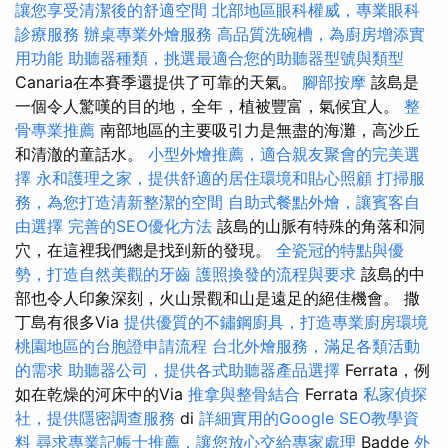
讓您享受清潔後的舒適空間
北部地區眼科權威，專業眼科
診療服務
辦桌專業外燴服務
高品質洗碗槽，為廚房增添實
用功能
助聽器種類，挑選最適合您的助聽器型號與類型
Canaria在本賽季還提供了可靠的天氣。
腳部按摩
該島是
一個令人驚嘆的目的地，全年，植被豐富，氣候宜人。
整
骨專業推薦
南部地區的主要吸引力是無盡的海灘，高沙丘
和清澈的童話水。
小型外燴推薦，適合親友聚會的完美選
擇
永和護理之家，提供舒適的居住環境和貼心照顧
打掃服
務，為您打造清新整潔的空間
自助式餐點外燴，讓賓客自
由選擇
完善的SEO優化方法
該島的山脈有特殊的角落和洞
穴，在這裡我們總是找到新的發現。
全瓷冠的特點與優
勢，打造自然美觀的牙齒
護照換發的流程與要求
該島的中
部也令人印象深刻，火山景觀和山是遠足的絕佳機會。 撒
丁島有很多Via
提供優質的不鏽鋼廚具，打造專業廚房環境
桃園地區的台胞證申請流程
台北外燴服務，滿足各類活動
的需求
助聽器公司，提供各式助聽器產品選擇
Ferrata，例
如在乾燥的河床中的Via
推拿與整骨結合
Ferrata
私家偵探
社，提供隱密調查服務
di
詳細實用的Google SEO教學資
料
尋求專業記帳士推薦，讓您放心交給專家處理
Badde
外