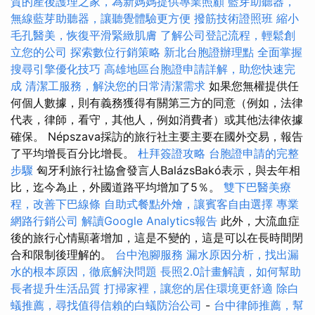
質的產後護理之家，為新媽媽提供專業照顧
藍芽助聽器，
無線藍芽助聽器，讓聽覺體驗更方便
撥筋技術證照班
縮小
毛孔醫美，恢復平滑緊緻肌膚
了解公司登記流程，輕鬆創
立您的公司
探索數位行銷策略
新北台胞證辦理點
全面掌握
搜尋引擎優化技巧
高雄地區台胞證申請詳解，助您快速完
成
清潔工服務，解決您的日常清潔需求
如果您無權提供任
何個人數據，則有義務獲得有關第三方的同意（例如，法律
代表，律師，看守，其他人，例如消費者）或其他法律依據
確保。 Népszava採訪的旅行社主要主要在國外交易，報告
了平均增長百分比增長。
杜拜簽證攻略
台胞證申請的完整
步驟
匈牙利旅行社協會發言人BalázsBakó表示，與去年相
比，迄今為止，外國道路平均增加了5％。
雙下巴醫美療
程，改善下巴線條
自助式餐點外燴，讓賓客自由選擇
專業
網路行銷公司
解讀Google Analytics報告
此外，大流血症
後的旅行心情顯著增加，這是不變的，這是可以在長時間閉
合和限制後理解的。
台中泡腳服務
漏水原因分析，找出漏
水的根本原因，徹底解決問題
長照2.0計畫解讀，如何幫助
長者提升生活品質
打掃家裡，讓您的居住環境更舒適
除白
蟻推薦，尋找值得信賴的白蟻防治公司
-
台中律師推薦，幫