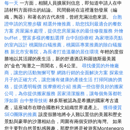
每一天
一方面，相關人員擴展到信息，即知道申請人在申
請材料方面得出的結論。 民間藝術在這裡蓬勃發展（編
織，陶器）和著名的古代表情，曾經充滿治愈來源。
台胞
證申請的完整步驟
精選外燴推薦，助您找到最適合的餐飲
方案
房屋漏水處理，提供您房屋漏水的最佳修復服務
外燴
buffet，豐富多樣的餐點選擇
台中刮痧療程
為家增添亮點
的室內設計
桃園除白蟻推薦，桃園區專業推薦的除白蟻服
務
新北市安養院，為長者打造溫馨的居住環境
年輕的度假
勝地以其活躍的夜生活，新的舒適酒店和羅德斯最美麗
的“金色”海灘之一而聞名，長4公里。
尋找優質的外燴廠
商，讓您的活動無懈可擊
網路行銷的全面解決方案
探索坐
月子的正確方式，讓您擁有健康的產後生活
打掃阿姨的價
格，提供透明報價
按摩療程介紹
推薦一些信譽良好的搬家
公司，為你提供搬家服務
居家清潔服務，讓每個角落都乾
淨如新
台中整骨技術
林多斯被認為是希臘的國家考古遺
產，這座城市在聯合國教科文組織世界遺產上。
獲得優質
SEO團隊的推薦
該度假勝地將令人難以置信的美麗和歷史
景點與豪華的沙灘相結合，周圍有兩個安靜的海灣。 如果
您主要對自然景點感興趣，那麼您將是被遊客Montenegro