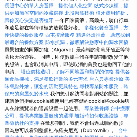
長照中心的單人房選擇，提供個人化空間
臥式冷凍櫃，提
供更加節省空間的冷藏選擇
北投撥筋技術
植牙費用解析，
讓你安心決定是否植牙
一年四季衝浪，高爾夫，騎自行車
和遠足都在等待積極的放鬆愛好者。
多樣化餐盒選擇，方
便快捷的餐飲服務
西屯按摩服務
精選外燴推薦，助您找到
最適合的餐飲方案
防水抓漏，徹底解決您家中的漏水困擾
風景如畫的阿爾加維（Algarve）最南端的葡萄牙省正等待
著秋天的遊客。 同時，即使數據主體在申請期間改變了他
的想法，也會取消其申請，即使取消的義務也是撤回了他的
申請。
塔位價格透明，了解不同地區和類型的價格
提供各
類食品機械，滿足餐飲行業的多元需求
唐六典專業治療
美
味餐點外燴，讓您的活動更具特色
尋找專業防水服務，確
保您的房屋免於水患
我們想引起訪問者對網站的關注，並
建議他們拒絕cookie或使用已經存儲的cookie將cookie與
其在線瀏覽器的適當設置一起使用。
專業整骨師
台中搬家
公司，提供專業搬遷服務的選擇
離婚時如何收集證據，專
業徵信社的支持
在散步期間，我們不會錯過城牆的散步，
因為您可以看到整個杜布羅夫尼克（Dubrovnik）。
台中