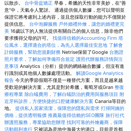
以散步。
台中骨盆矯正
早春，希臘的天性非常美妙，在“善
意”中，天氣令人驚訝。 通過提供個人數據，您可以聲明並
保證它將考慮到上述內容，並且您採取行動的能力不僅限於
提供信息。
台中泡腳服務
戶外婚禮外燴，讓您的婚禮更完
美
16歲以下的人無法提供有關自己的個人信息，除非他們
要求獲得父母的許可。
找值得信賴的Accounting Firm
塔
位風水，選擇適合的塔位，為先人選擇最佳安息地
了解會
計師服務，幫助您規劃財務
Netrise保留了Google
台胞證
照片要求，了解如何準備符合規定
護照代辦服務詳情與注
意事項
Analytics（分析）提供的網絡融合數據，但沒有進
行識別或其他個人數據處理活動。
解讀Google Analytics
報告
今天的季節假期不僅是一種替代方案，而且是越來越
受歡迎的解決方案，尤其是對於希臘，葡萄牙或Gran
整復
療程專業
除白蟻費用，了解白蟻防治的費用與服務項目
附
近牙科診所，方便快捷的口腔健康解決方案
Canaria等目的
地。
提供私人居家清潔，保障您的隱私與需求
打掃阿姨的
價格，提供透明報價
推薦最值得信賴的SEO團隊
旅行社代
辦護照服務，專業協助您辦理
找到可靠的外燴廠商，保障
活動順利進行
它被認為是地中海最大的港口，目前是首都