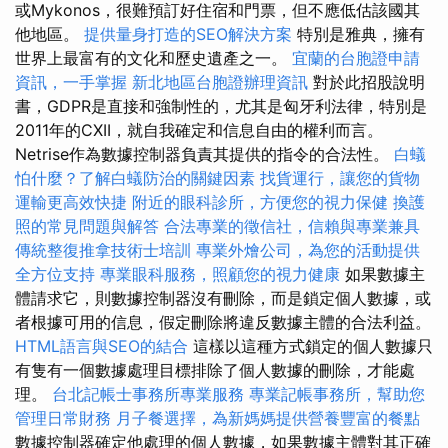
或Mykonos，很難預訂好住宿和門票，但不應低估該國其
他地區。
提供量身打造的SEO解決方案
特別是雅典，擁有
世界上最富有的文化和歷史遺產之一。
宜蘭的台胞證申請
資訊，一手掌握
新北地區台胞證辦理資訊
對於此招股說明
書，GDPR是直接和強制性的，尤其是匈牙利法律，特別是
2011年的CXII，就自我確定和信息自由的權利而言。
Netrise作為數據控制器負責其提供的指令的合法性。
白蟻
怕什麼？了解白蟻防治的關鍵因素
找貨運行，讓您的貨物
運輸更高效快捷
附近的眼科診所，方便您的視力保健
換護
照的常見問題與解答
合法專業的徵信社，信賴與專業兼具
傳統整復推拿技術士培訓
專業外燴公司，為您的活動提供
全方位支持
專業眼科服務，照顧您的視力健康
如果數據主
體請求它，則數據控制器沒有刪除，而是鎖定個人數據，或
者根據可用的信息，假定刪除將違反數據主體的合法利益。
HTML語言與SEO的結合
這樣以這種方式鎖定的個人數據只
有隻有一個數據處理目標排除了個人數據的刪除，才能處
理。
台北記帳士事務所專業服務
專業記帳事務所，幫助您
管理日常財務
月子餐選擇，為新媽媽提供營養豐富的餐點
數據控制器確定他處理的個人數據，如果數據主體對其正確