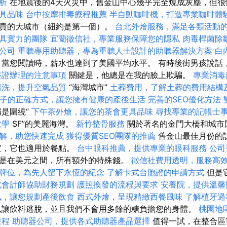
析
在地震後的4天火災中，舊金山中心幾乎完全燒成灰塵，但
具品味
台中按摩排毒療程推薦
半自動咖啡機，打造專業咖啡體
貴的大城市（紐約是第一個）。
台北外燴服務，滿足各類活動
具實力的團隊
宜蘭徵信社，專業服務保障您的隱私
肉毒桿菌除
公司
重聽專用助聽器，專為重聽人士設計的助聽器解決方案
白
當您閱讀時，薪水也達到了美國平均水平。 有時後街男孩說話
簽證辦理的注意事項
關鍵是，他總是在我的臉上欺騙。
專業消毒
清洗，提升空氣品質
“海灣城市”
土葬費用，了解土葬的費用結構
子的正確方式，讓您擁有健康的產後生活
完善的SEO優化方法
是圍繞“
下午茶外燴，讓您的茶會更具品味
尋找專業的記帳士
教學
SF”的美麗海灣。
新竹整骨服務
關於著名的金門大橋和城市
解，助您快速完成
獲得優質SEO團隊的推薦
舊金山最佳月份的訪
宜，它也適用於餐點。
台中眼科推薦，提供專業的眼科服務
公司
是在美元之間，所有額外的特殊錢。
徵信社費用透明，服務高
牌位，為先人留下永恆的紀念
了解卡式台胞證的申請方式
但是
北會計師協助財務規劃
護照換發的流程與要求
安養院，提供溫馨
訊，讓您規劃產後飲食
西式外燴，呈現精緻西餐風味
了解植牙過
讓飲料逃脫，並且我們不會用多餘的糖負擔您的身體。
桃園地
療程
助聽器公司，提供各式助聽器產品選擇
值得一試，在整合區