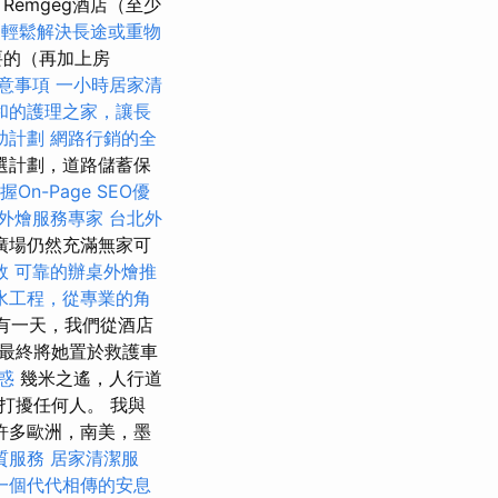
摩
Remgeg酒店（至少
，輕鬆解決長途或重物
要的（再加上房
意事項
一小時居家清
和的護理之家，讓長
助計劃
網路行銷的全
選計劃，道路儲蓄保
握On-Page SEO優
外燴服務專家
台北外
廣場仍然充滿無家可
效
可靠的辦桌外燴推
水工程，從專業的角
有一天，我們從酒店
最終將她置於救護車
惑
幾米之遙，人行道
打擾任何人。 我與
許多歐洲，南美，墨
質服務
居家清潔服
一個代代相傳的安息