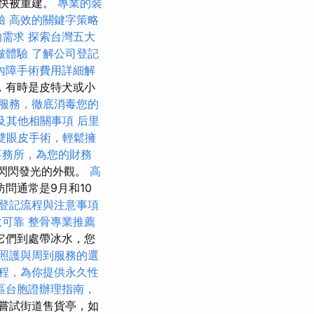
很快被重建。
專業的裝
驗
高效的關鍵字策略
的需求
探索台灣五大
皺體驗
了解公司登記
內障手術費用詳細解
，有時是皮特犬或小
服務，徹底消毒您的
及其他相關事項
后里
雙眼皮手術，輕鬆擁
事務所，為您的財務
閃閃發光的外觀。
高
問通常是9月和10
登記流程與注意事項
效可靠
整骨專業推薦
它們到處帶冰水，您
照護與周到服務的選
程，為你提供永久性
區台胞證辦理指南，
嘗試街道售貨亭，如