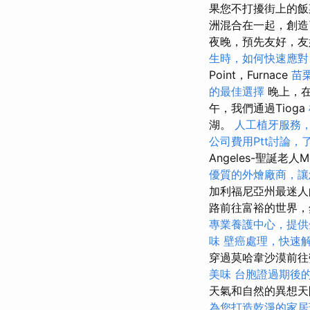
果您不打擾街上的飯
洲混合在一起，創造
夜晚，預先友好，友好
生時，如何快速應對
Point，Furnace
苗
的最佳選擇
晚上，在
午，我們通過Tioga
湖。
人工植牙服務
公司費用Ptt討論
Angeles-聖誕老
優質的外燴廠商，讓
加利福尼亞州最迷人
路前往富裕的世界，
專業養護中心，提供
味
壁癌處理，快速
穿過莫哈韋沙漠前往
美味
台胞證過期後
天氣和自然的異想
為您打造乾淨的家居