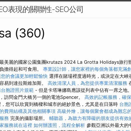
EO表現的關聯性-SEO公司
sa (360)
最美麗的國家公園集團krutazs 2024 La Grotta Holiday
，負擔得起和可食用。
專業設計師，讓您家裡的每個角落都充滿
讓您的會議更加輕鬆愉快
選擇在賭場裡度過時光，或決定在大峽谷
很容易到達拉斯維加斯。
高效清潔人員，為您提供專業清潔服務
請台胞證照片規範
- 但是卡塔琳娜島應該從列表中佔有一席之地
訪問金門大橋另一側的電池Spencer。
高效的記帳服務，確
，您可以欣賞到橋樑和城市的絕妙景色，尤其是在日落時
台胞
的費用結構及其他相關事項
高級外燴，讓每個聚會都成為難忘
服務
完美的攝影場所。
輔聽器，為聽力有障礙的朋友提供有效
家服務就在這裡
如何辦護照，流程全解析
參觀亞洲以外最大的中