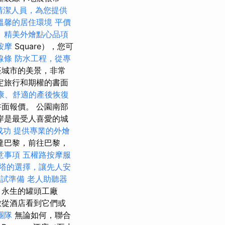
清潔人員，為您提供
溫馨的居住環境
平價
。
精美外燴點心品項
按摩
Square），您可
線條
防水工程，從專
座城市的美景，非常
定旅行和期權的書面
康、舒適的產後恢復
面報價。 公園南部
岸是最受人喜愛的城
成功
提供專業的外燴
達巴黎，前往巴黎，
意事項
五權路按摩服
塔的選擇，讓先人安
考試準備
老人助聽器
ch）永生的罐頭工廠
數從酒店看到它們或
團隊
無論如何，聯合