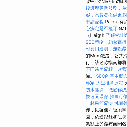
政中心地區的市場6
後護理專業服務，為
容，為長者提供更多
申請流程
Park）有
心決定是否植牙
Ga
（Haigth
了解會計
SEO策略，助您贏
司費用透明，無隱藏
的Muni鐵路，公
行，該迷你指南都將
下巴醫美療程，改善
備。
SEO的基本概
專家
大里推拿療程
防水抓漏，徹底解決
快速又環保
推薦可
士林撥筋療法
桃園
獲，以確保向該地區
園，偽造記錄和法院
為觀止的瀑布而聞名