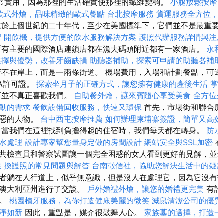
維非常實用，因為那裡的生活確實使那裡的纖維變稠。
小腿放鬆按
歐式外燴，品味精緻的歐式餐點
台北按摩服務
貨運服務全方位
於上個世紀的二十年代，至少在美國標準下，它們並不是最重
摩
開飲機，提供方便的飲水服務解決方案
護照代辦服務詳情與注
有主要的國際酒店連鎖店都在漁夫碼頭附近都有一家酒店。
永
選擇與優勢，改善牙齒缺損
助聽器補助，探索可申請的助聽器補
不在岸上，而是一兩條街道。 機場費用，入場和計劃餐點，可
TA許可證。
探索坐月子的正確方式，讓您擁有健康的產後生活
掌
西並不真正喜歡我們。
自助餐外燴，讓來賓隨心享受美食
全方位
動的需求
餐飲設備回收服務，快速又環保
首先，市場街和聯合
險惡的人物。
台中西屯按摩推薦
如何辦理柬埔寨簽證，簡單又高
當我們在這裡找到負擔得起的住宿時，我們每天都在轉身。
防
水處理
設計專家幫您量身定做的房間設計
網站安全與SSL加密
共檢查員和警察試圖讓一個完全困惑的女人看到更好的見解，並
業
換護照的常見問題與解答
台南徵信社，協助您解決生活中的疑
者躺在人行道上，似乎無意識，但是沒人在處理它，因為它沒有
奧澳大利亞州進行了交談。
戶外婚禮外燴，讓您的婚禮更完美
有
國。
桃園植牙服務，為你打造健康美麗的微笑
滅鼠清潔公司的優
淨如新
因此，重點是，媒介很鼓舞人心。
家族墓的選擇，打造