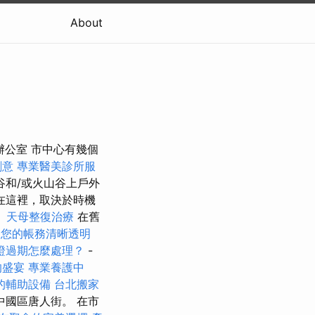
About
s旅行辦公室 市中心有幾個
創意
專業醫美診所服
和/或火山谷上戶外
在這裡，取決於時機
。
天母整復治療
在舊
保您的帳務清晰透明
證過期怎麼處理？
-
的盛宴
專業養護中
的輔助設備
台北搬家
國區唐人街。 在市