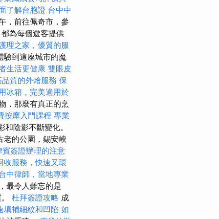
面了解台胞證
台中中
午，前往佩奇市，參
，都為每個遊客提供
護理之家，優質的服
體驗到這座城市的魔
者生活更健康
雙眼皮
高品質的外燴服務
保
用冰箱，完美適用於
物，那麼有真正的烹
費按摩入門課程
專業
色彩和陰影不斷變化。
古老的公園，錫安峽
律賓簽證辦理的注意
回收服務，快速又環
台中律師，當地專業
，最令人難忘的是
震。
杜拜簽證攻略
成
速填補細紋和凹陷
如