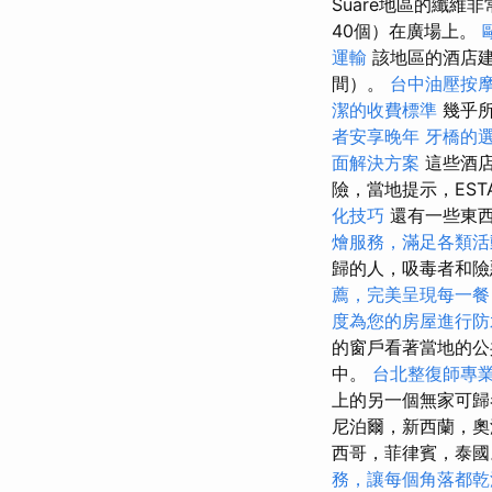
Suare地區的纖
40個）在廣場上。
運輸
該地區的酒店建
間）。
台中油壓按
潔的收費標準
幾乎所
者安享晚年
牙橋的
面解決方案
這些酒店
險，當地提示，ES
化技巧
還有一些東
燴服務，滿足各類活
歸的人，吸毒者和
薦，完美呈現每一餐
度為您的房屋進行防
的窗戶看著當地的公
中。
台北整復師專
上的另一個無家可歸
尼泊爾，新西蘭，
西哥，菲律賓，泰
務，讓每個角落都乾