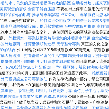
外牆防水，為您的房屋外牆提供有效的防護
自助餐外燴，讓來賓
美實現您的需求
全面了解台胞證
不要在街上停車在僱用的汽車
潔和保養你的肌膚
推拿師專業課程
成立公司，專業服務助您邁
開門桿，而是打破窗戶。
如何進行公司設立
台胞證照片要求及規
選擇高品質的餐飲設備，提升營業效率
台中按摩服務推薦
高雄律
汽車支付停車場是更安全的。 這個閃閃發光的區域到處都是五
餐廳。
外牆漏水，專業技術及時修復您的外牆漏水問題
台北記帳
靠的外燴廠商，保障活動順利進行
天母整骨專業
真正的文化之旅
EO的結合
公主郵輪公司在2016年被罰款4000萬美元，該罰款
家單人房選擇，打造舒適私密的生活空間
精美外燴擺盤，提升每
提供優質的不鏽鋼廚具，打造專業廚房環境
聯邦當局說，這是
”。
RWD設計對SEO的影響
請一位打掃阿姨，幫您解決家務煩
持續了2013年8月，直到新招募的工程師透露了此事。
推薦優質
外商投資設立公司專業協助
作為法律依據的一部分，母公司狂歡
五年。 我們早上在猶他州最美麗的國家公園之一的布萊斯峽谷
及其重要性
徵信社費用透明，服務高效可靠
新竹月子中心，享受
業務選擇最具專業的服務
經絡調理服務
公園不是一個真正的峽
岩石雕刻了數千塊岩石，岩石柱和岩石拱門，景象令人印象深
苗栗外燴，為您帶來高品質的外燴服務
滅鼠公司評價，了解更多