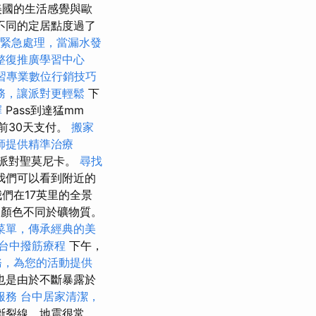
美國的生活感覺與歐
不同的定居點度過了
緊急處理，當漏水發
整復推廣學習中心
習專業數位行銷技巧
務，讓派對更輕鬆
下
擇
Pass到達猛mm
前30天支付。
搬家
師提供精準治療
海洋派對聖莫尼卡。
尋找
我們可以看到附近的
們在17英里的全景
的顏色不同於礦物質。
菜單，傳承經典的美
台中撥筋療程
下午，
務，為您的活動提供
也是由於不斷暴露於
服務
台中居家清潔，
斷裂線，地震很常