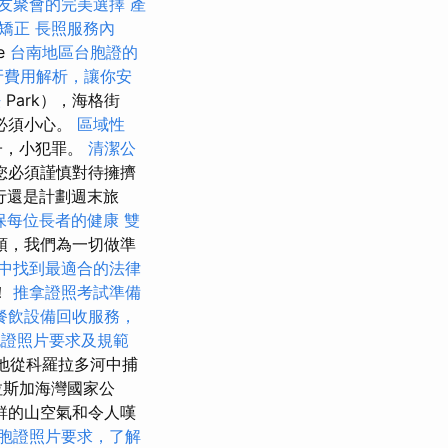
友聚會的完美選擇
產
盆矯正
長照服務內
e
台南地區台胞證的
牙費用解析，讓你安
法
Park），海格街
們必須小心。
區域性
子，小犯罪。
清潔公
您必須謹慎對待擁擠
行還是計劃週末旅
保每位長者的健康
雙
頭，我們為一切做準
中找到最適合的法律
！
推拿證照考試準備
餐飲設備回收服務，
胞證照片要求及規範
為地從科羅拉多河中捕
拉斯加海灣國家公
鮮的山空氣和令人嘆
胞證照片要求，了解