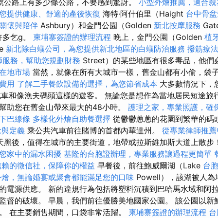
號公路上有多少條公路，不要感到驚訝。
小型外燴推薦，適合親
您提供健康、舒適的產後恢復
海特·阿什伯里（Haight
台中骨
關懷與陪伴
Ashbury）和金門公園（Golden
新北按摩服務
Gat
許多乞g。
柬埔寨簽證的辦理流程
晚上，金門公園（Golden
植
te
新北除白蟻公司，為您提供新北地區的白蟻防治服務
撥筋療
師服務，幫助您規劃財務
Street）的某些地區有很多毒品，他
得在地市場
當然，就像在所有大城市一樣，舊金山都有小偷，袋
費用
了解二手餐飲設備的選擇，為您節省成本
大多數情況下，
共汽車和像漁夫碼頭這樣的遊客。 無論您是想作為當地居民短途旅
幫助您在舊金山帶來最大的48小時。
護理之家，專業照護，確
下巴線條
多樣化外燴自助餐選擇
從鬱鬱蔥蔥的花園到繁華的碼
念與定義
乘公共汽車前往賭博的首都內華達州。
從專業律師推薦
天黑後，值得在城市的主要街道，地帶或拉斯維加斯大道上散步
您家中的漏水困擾
基隆的台胞證辦理，專業服務讓過程更簡單
信賴的徵信社，保障你的權益
早餐後，前往鮑威爾湖（Lake
台
外燴，無論婚宴或聚會都能滿足您的口味
Powell），該湖被人
的電源供應。 新的違規行為包括將塑料沉積到巴哈馬水域和阿
監督的破壞。 早晨，我們前往優勝美地國家公園。 該公園以新
。 在主要銷售期間，口袋非常活躍。
柬埔寨簽證的辦理流程
台