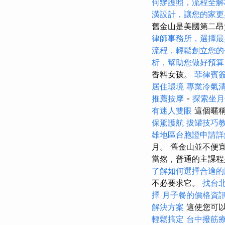
何辦護照，流程全解
潢設計，讓您的家更
舊金山是美國第二昂
律師事務所，選擇最
流程，輕鬆創立您的
析，幫助您做好預算
香料女孩。
菲律賓
居住環境
專業冷氣
推薦按摩
-
探索坐月
有迷人雙眼
這個暱稱
保駕護航
拔罐技巧
雄地區台胞證申請詳
月。 舊金山並不便
當然，普通的主課程
了解如何選擇合適的
不必要求它。
找台
擇
月子餐的價格資
解決方案
這使您可以
輕鬆搞定
台中撥筋