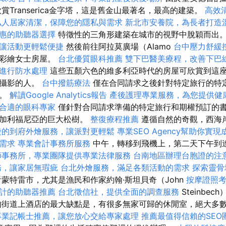
賞Transerica金字塔，這是舊金山最著名，最高的建築。
高效
私人居家清潔，保障您的隱私與需求
新北市安養院，為長者打造
惠的助聽器選擇
特徵性的三角形建築在城市的視野中脫穎而出
讓活動更輕鬆便捷
然後前往阿拉莫廣場（Alamo
台中壓力舒緩
的彩繪女士房屋。
台北優質眼科推薦
雙下巴醫美療程，改善下巴
進行防水處理
這些五顏六色的維多利亞時代的房屋可欣賞到這
或攝影的人。
台中撥筋療法
僅在合同請求之後針對特定旅行的特
約。
解讀Google Analytics報告
產後護理專業服務，為您提供健
合適的眼科專家
僅針對合同請求準備的特定旅行和期權預訂的書
在加利福尼亞的巨大松樹。
整復療程推薦
遵循自然的奇觀，西海
捷的到府外燴服務，讓派對更輕鬆
專業SEO Agency幫助你實現
需求
專業會計事務所服務
中午，轉移到飛機上，第二天下午到
師事務所，專業團隊提供專業法律服務
台南地區辦理台胞證的注
務，讓家居無瑕疵
台北外燴服務，滿足各類活動的需求
探索靈骨
蒙特雷市，尤其是漁民和作家約翰·斯坦貝奇（John
按摩證照
計的助聽器推薦
台北徵信社，提供全面的調查服務
Steinbe
的街道上酒店的最大缺點是，有很多無家可歸的休閒室，絕大多
專業記帳士推薦，讓您放心交給專家處理
推薦最值得信賴的SEO