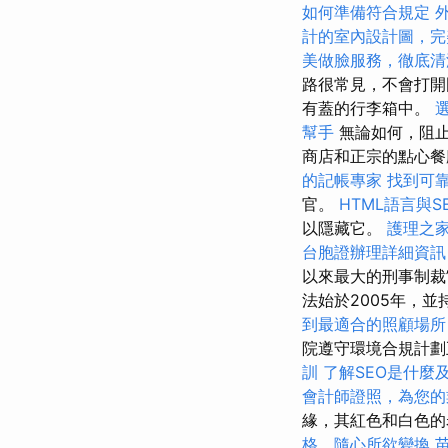
如何準備符合規定
計的室內設計圖，完
美做臉服務，徹底清
路很常見，不會打
有蓋的行李箱中。
幫手
無論如何，阻止
商店和正宗的點心
的記帳專家
找到可
官。
HTML語言與S
以隱藏它。
護理之
台胞證辦理詳細資訊
以來最大的刑事制裁
法始於2005年，並
到最適合的照顧場所
院遵守環境合規計劃
訓
了解SEO是什麼
會計師證照，為您的
緣，其紅色和白色的
格，隨心所欲變換