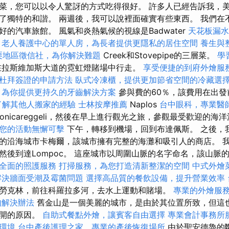
菜，您可以以令人驚訝的方式吃得很好。 許多人已經告訴我，
了獨特的和諧。 兩週後，我可以說裡面確實有些東西。 我們在
的汽車旅館。 風氣和炎熱氣候的視線是Badwater
天花板漏水
老人養護中心的單人房，為長者提供更隱私的居住空間
養生與
栗地區徵信社，為你解決難題
Creek和Stovepipe的三層菜。
學
拉斯維加斯大道的霓虹燈賭場中行走。
享受便捷的到府外燴服
杜拜簽證的申請方法
臥式冷凍櫃，提供更加節省空間的冷藏選
，為你提供更持久的牙齒解決方案
參與費的60％，該費用在出發
，了解其他人搬家的經驗
士林按摩推薦
Naplos
台中眼科，專業醫
人Monicareggeli，然後在早上進行觀光之旅，參觀最受歡迎的
您的活動無懈可擊
下午，轉移到機場，回到布達佩斯。 之後，
的沿海城市卡梅爾，該城市擁有完整的海灘和吸引人的商店。 我
然後到達Lompoc。 這座城市以周圍山脈的名字命名，該山脈
全面的照護服務
打掃服務，為您打造清新整潔的空間
中式外燴
解決牆面受潮及霉菌問題
選擇高品質的餐飲設備，提升營業效率
勞克林，前往科羅拉多河，去水上運動和賭場。
專業的外燴服
的解決辦法
舊金山是一個美麗的城市，是由於其位置所致，但這
天開的原因。
自助式餐點外燴，讓賓客自由選擇
專業會計事務所
環境
台中產後護理之家，專業的產後恢復場所
由於聖安德魯的