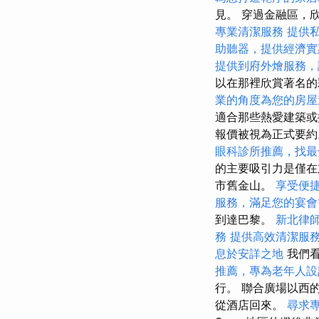
見。 穿過金融區，欣
專業清潔服務
提供
助聽器，提供經濟實
提供到府外燴服務，
以在那裡欣賞著名
業的角度為您的房屋
適合那些熱愛建築
報價被視為正式要
眼科診所推薦，找最
的主要吸引力是僅
市舊金山。
享受便
服務，滿足您的宴會
到達巴黎。
新北律
務
提供高效清潔服
息於安詳之地
我們看
推薦，專為老年人設
行。 聯合廣場以西
從酒店回來。
尋求