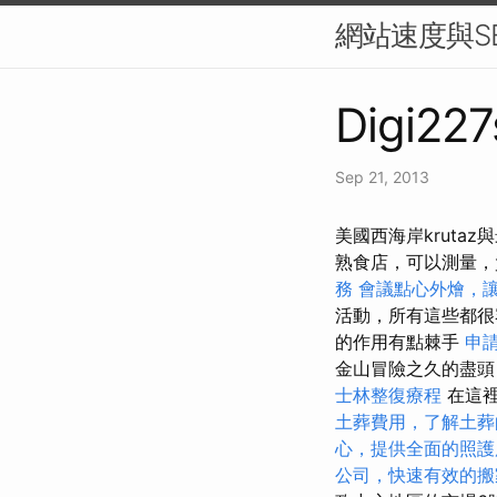
網站速度與S
Digi227
Sep 21, 2013
美國西海岸krutaz與
熟食店，可以測量
務
會議點心外燴，
活動，所有這些都
的作用有點棘手
申
金山冒險之久的盡頭，
士林整復療程
在這裡
土葬費用，了解土葬
心，提供全面的照護
公司，快速有效的搬