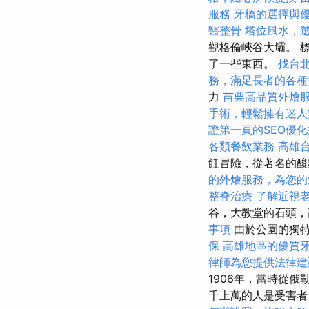
服務
牙橋的選擇與
醫整骨
塔位風水，
觀格倫峽谷大壩。 
了一些東西。
找台
務，滿足長者的各種
力
苗栗高品質外燴
手術，輕鬆擁有迷人
證第一頁的SEO優
各類餐飲業務
高雄
飪冒險，從著名的酸
的外燴服務，為您的
整脊治療
了解近視
谷，大教堂的石頭，
事項
由於公園的獨
保
高雄地區的優質
律師為您提供法律建
1906年，當時從
千上萬的人是受害