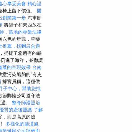
隨心享受美食
精心設
座椅上留下價值。
醫
出創業第一步
汽車斷
範
將袋子和東西放在
師，當地的專業法律
顏六色的燈籠，草藥
士推薦，找到最合適
，捕捉了您所有的感
被扔進了海洋，並撒謊
道菜的呈現效果
台南
故意污染船舶的“有史
惱
據官員稱，這種做
月子中心，幫助您找
節郵輪​​公司遵守法
度過。
整脊師證照培
優質的產後照護
了解
谷，而是高原的邊
刻！
多樣化的裝潢風
專業滅鼠公司評價與