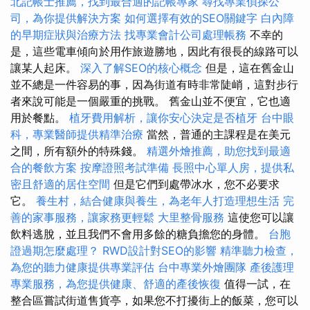
北記帳士推薦，找到最合適的記帳專家
尋找專業偵探公
司，為你提供解決方案
如何選擇有效的SEO關鍵字
白內障
的早期症狀與治療方法
找專業會計公司處理帳務
不幸的
是，這些電車傾向於用作旅遊勝地，因此有很長的線路可以
讓某人起床。
深入了解SEO的核心概念
但是，這在舊金山
並不總是一件容易的事，因為街道有時非常陡峭，這對步行
者來說可能是一個嚴重的挑戰。 舊金山並不便宜，它也適
用於餐點。
植牙費用解析，讓你安心決定是否植牙
台中眼
科，專業醫師提供精準治療
當然，普通的主課程是在美元
之間，所有額外的特殊錢。
精選外燴推薦，助您找到最適
合的餐飲方案
按摩證照考試準備
長照中心單人房，提供私
密且舒適的居住空間
但是它們到處帶冰水，您不必要求
它。
養生村，結合健康與養生，為老年人打造理想生活
完
善的家事服務，讓家務更輕鬆
大里整骨服務
這使您可以讓
飲料逃脫，並且我們不會用多餘的糖負擔您的身體。
台胞
證過期怎麼處理？
RWD設計對SEO的影響
精準聽力檢查，
為您的聽力健康提供專業評估
台中專業外燴團隊
產後護理
專業服務，為您提供健康、舒適的產後恢復
值得一試，在
整合區嘗試街道售貨亭，如果您不打擾街上的飯菜，您可以