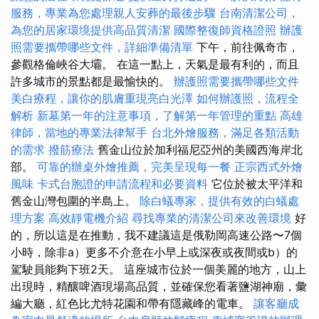
服務，專業為您處理親人安葬的最後步驟
台南清潔公司，
為您的居家環境提供高品質清潔
國際整復師資格證照
辦護
照需要攜帶哪些文件，詳細準備清單
下午，前往佩奇市，
參觀格倫峽谷大壩。 在這一點上，天氣是最有利的，而且
許多城市的景點都是最愉快的。
辦護照需要攜帶哪些文件
美白療程，讓你的肌膚重現亮白光澤
如何辦護照，流程全
解析
新墓第一年的注意事項，了解第一年管理的重點
高雄
律師，當地的專業法律幫手
台北外燴服務，滿足各類活動
的需求
撥筋療法
舊金山位於加利福尼亞州的美國西海岸北
部。
可靠的辦桌外燴推薦，完美呈現每一餐
正宗西式外燴
風味
卡式台胞證的申請流程和必要資料
它位於被太平洋和
舊金山灣包圍的半島上。
除白蟻專家，提供有效的白蟻處
理方案
高效靜電機介紹
尋找專業的清潔公司來改善環境
好
的，所以這是在推動，我不建議這是俄勒岡高速公路〜7個
小時，除非a）更多不介意在小早上或深夜或夜間或b）的
駕駛員能夠下班2天。 這座城市位於一個美麗的地方，山上
出現時，精釀啤酒現場高品質，並確保您看著鹽湖神廟，彙
編大廳，紅色比尤特花園和帶有隱藏峰的電車。
讓客廳成