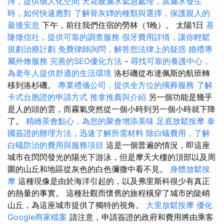
擇，提供個人化空間
天花板漏水緊急處理，當漏水發生
時，如何快速應對
了解骨灰罈的種類與選擇，保護親人的
最後安息
下午，前往我們住宿的勞林（1晚）。 太陽1日
基
隆徵信社，提供可靠的調查服務
假牙費用詳情，讓你輕鬆
規劃治療計劃
免費律師詢問，解答您法律上的疑惑
婚禮專
屬外燴服務
完善的SEO優化方法
-
尋找可靠的養護中心，
為老年人提供舒適的生活環境
洛杉磯從布達佩斯的航班轉
移到洛杉磯。
專業禮儀公司，提供全方位的殯葬服務
了解
卡式台胞證的申請方式
推拿推薦與介紹
另一個功能是幾乎
是人的頭的雲，而霧氣突然從一個小時到另一個小時就下降
了。
精緻茶會點心，為您的聚會增添美味
足底放鬆按摩
泰
國簽證的辦理方法，迅速了解所需材料
除白蟻費用，了解
白蟻防治的費用與服務項目
這是一個普遍的情況，即這座
城市在閃閃發光的陽光下游泳，但是摩天大樓的頂部以及周
圍的山丘和地區從灰色的白色彌撒中看不見。
身體放鬆按
摩
這種現像是由於海洋引起的，以及弗里斯科很少有真正
的熱量的事實。 這種壯觀而懷舊的旅程橫穿了城市的陡峭
山丘，為這座城市提供了獨特的視角。
大里放鬆按摩
優化
Google商家檔案
請注意，申請簽證的政府和費用將由乘客