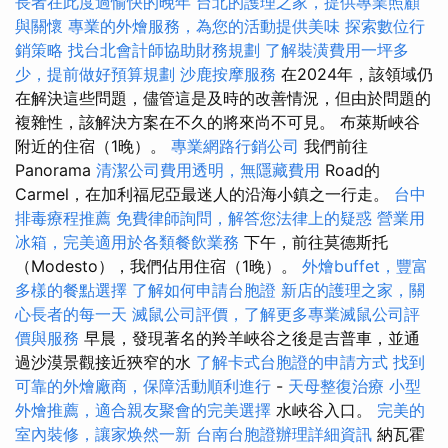
長者在此度過愉快的晚年
台北的護理之家，提供專業照顧
與關懷
專業的外燴服務，為您的活動提供美味
探索數位行
銷策略
找台北會計師協助財務規劃
了解裝潢費用一坪多
少，提前做好預算規劃
沙鹿按摩服務
在2024年，該領域仍
在解決這些問題，儘管這是及時的改善情況，但由於問題的
複雜性，該解決方案在不久的將來尚不可見。 布萊斯峽谷
附近的住宿（1晚）。
專業網路行銷公司
我們前往
Panorama
清潔公司費用透明，無隱藏費用
Road的
Carmel，在加利福尼亞最迷人的沿海小鎮之一行走。
台中
排毒療程推薦
免費律師詢問，解答您法律上的疑惑
營業用
冰箱，完美適用於各類餐飲業務
下午，前往莫德斯托
（Modesto），我們佔用住宿（1晚）。
外燴buffet，豐富
多樣的餐點選擇
了解如何申請台胞證
新店的護理之家，關
心長者的每一天
滅鼠公司評價，了解更多專業滅鼠公司評
價與服務
早晨，發現著名的羚羊峽谷之後是吉普車，並通
過沙漠景觀接近狹窄的水
了解卡式台胞證的申請方式
找到
可靠的外燴廠商，保障活動順利進行
-
天母整復治療
小型
外燴推薦，適合親友聚會的完美選擇
水峽谷入口。
完美的
室內裝修，讓家焕然一新
台南台胞證辦理詳細資訊
納瓦霍