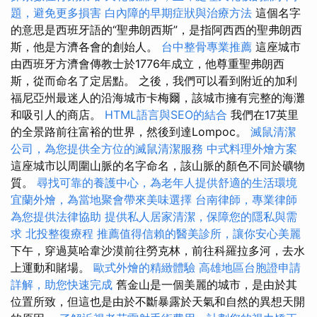
題，避免更多損害
白內障的早期症狀與治療方法
這個名字
的意思是西班牙語的“聖弗朗西斯”，是指阿西西的聖弗朗西
斯，他是方濟各會的創始人。
台中整骨專業推薦
這座城市
由西班牙方濟會傳教士於1776年成立，他尊重聖弗朗西
斯，從而命名了定居點。 之後，我們可以看到附近的加利
福尼亞州最迷人的沿海城市卡梅爾，該城市擁有完整的海灘
和吸引人的商店。
HTML語言與SEO的結合
我們在17英里
的全景路前往富裕的世界，然後到達Lompoc。
滅鼠清潔
公司，為您提供全方位的滅鼠清潔服務
中式料理外燴方案
這座城市以周圍山脈的名字命名，該山脈的顏色不同於礦物
質。
尋找可靠的養護中心，為老年人提供舒適的生活環境
宜蘭外燴，為當地聚會帶來美味選擇
台南律師，專業律師
為您提供法律協助
提供私人居家清潔，保障您的隱私與需
求
北投整復療程
推薦值得信賴的醫美診所，讓你安心美麗
下午，穿過莫哈韋沙漠前往勞克林，前往科羅拉多河，去水
上運動和賭場。
歐式外燴的精緻體驗
高雄地區台胞證申請
詳解，助您快速完成
舊金山是一個美麗的城市，是由於其
位置所致，但這也是由於不斷暴露於天氣和自然的異想天開