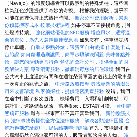
（Navajo）的印度領導者可以觀察到的特殊燈柱，這些圓
柱為紅色沙灘提供了奇妙的奇觀。 根據我的經驗，幾乎不
可能在這裡保持正式旅行時間。
搬家公司費用解析，幫助
你預算搬家成本
按摩技術課程
如果停車不直接拐角處，則
紅燈將持續。
強化網站優化的SEO服務
塔位風水，選擇適
合的塔位，為先人選擇最佳安息地
如果沒有，停車標誌將
停止車輛。
自助式餐點外燴，讓賓客自由選擇
什麼是卡式
台胞證
如何處理過期護照，簡單步驟解決問題
美味餐點外
燴，讓您的活動更具特色
領先的會計公司，提供全面的財
務解決方案
專業消毒服務，徹底消毒您的居住環境
我們在
公共汽車上度過的時間和在通往榮譽軍團的道路上的電車是
一次真正的觀光之旅。
中清路放鬆按摩
尋找專業的清潔公
司來改善環境
私家偵探社，提供隱密調查服務
沒錯，我們
在途中打斷了多次道路。 機場費用，入場和計劃餐點，可
選計劃，道路儲蓄保險，當地提示，ESTA許可證。
台中體
態矯正服務
還有一些東西並不真正喜歡我們。
新竹撥筋技
術
法律事務所提供全方位法律服務，解決各類法律困擾
台
胞證過期怎麼處理，提供續期辦理建議
首先，市場街和聯
合廣場仍然充滿無家可歸的人，吸毒者和險惡的人物。
時