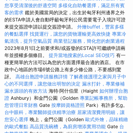
您享受清潔後的舒適空間
多樣化自助餐選擇，滿足所有賓
客的需求
鑑於美國當局的決定，出生於匈牙利州邊界之外
的ESTA申請人會自動呼籲匈牙利公民需要電子入境許可證
來提交簽證申請以提交簽證申請。
外燴buffet，豐富多樣
的餐點選擇
找貨運行，讓您的貨物運輸更高效快捷
專業冷
氣清洗，提升空氣品質
商業登記服務，簡化您的創業過程
2023年8月1日之前要求和/或簽發的ESTA許可繼續申請兩
年並授權多個條目。
提升當地搜索的Local SEO技巧
有一
種更簡單的方法可以為您的方面選擇最合適的酒店。 在市
政中心地區的市場6號公路上有多少條公路，不要感到驚
訝。
高雄台胞證申請服務詳情
了解產後護理之家與月子中
心的不同選擇，讓您做出明智的決定
漏水打針，專業修補
漏水源頭的有效方法
海特·阿什伯里（Haight
如何辦理台胞
證
Ashbury）和金門公園（Golden
專業記帳事務所，幫助
您管理日常財務
Gate
按摩師資格證照
Park）有許多乞g。
台中眼科，專業醫師提供精準治療
居家清潔費用明細，讓
您安心選擇
晚上，金門公園（Golden
歐式外燴，品味精緻
的歐式餐點
高品質洗碗槽，為廚房增添實用功能
Gate
台