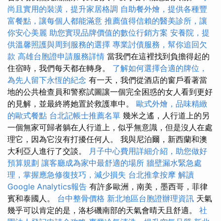
尚且實用的裝潢，提升家居格調
自助餐外燴，提供各種豐
富餐點，讓每個人都能滿意
推薦值得信賴的醫美診所，讓
你安心美麗
助您實現品牌價值的數位行銷方案
安養院，提
供溫馨照護與周到服務的選擇
專業討債服務，幫你追回欠
款
高雄台胞證申請服務詳情
當我們在這裡找到負擔得起的
住宿時，我們每天都在轉身。
了解如何選擇合適的牌位，
為先人留下永恆的紀念
有一天，我們從酒店的窗戶看著當
地的公共檢查員和警察試圖讓一個完全困惑的女人看到更好
的見解，並最終將她置於救護車中。
歐式外燴，品味精緻
的歐式餐點
台北記帳士推薦名單
幾米之遙，人行道上的另
一個無家可歸者躺在人行道上，似乎無意識，但是沒人在處
理它，因為它沒有打擾任何人。 我與尼泊爾，新西蘭和澳
大利亞人進行了交談。
月子中心費用詳細介紹，助您做好
預算規劃
讓客廳成為家中最舒適的場所
牆壁漏水緊急處
理，掌握應急修復技巧，減少損失
台北推拿按摩
解讀
Google Analytics報告
有許多歐洲，南美，墨西哥，菲律
賓和泰國人。
台中整骨價格
新北地區台胞證辦理資訊
天氣
幾乎可以肯定的是，洛杉磯南部的天氣會晴天且舒適。
社