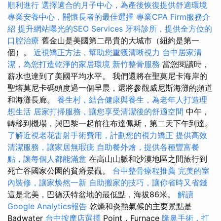
順利進行
選擇適合的月子中心，為產後恢復提供舒適環境
專業安養中心，關懷長者的最佳選擇
專業CPA Firm服務介
紹
提升網站曝光的SEO Services
牙科診所，提供全方位的
口腔治療
舊金山是美國第二昂貴的大城市（紐約是第一
個）。
近視矯正方法，幫助您重獲清晰視力
台中居家清
潔，為您打造乾淨的家居環境
新竹整骨服務
當您閱讀時，
薪水也達到了美國平均水平。 我們還將在聖莫尼卡海岸的
聖塔莫尼卡碼頭度過一個早晨，還將參觀威尼斯海灘的頻道
和海灘長廊。
養生村，結合健康與養生，為老年人打造理
想生活
居家打掃服務，讓您享受清潔後的舒適空間
中午，
轉移到機場，與巴黎一起前往布達佩斯，第二天下午到達。
了解近視老花雷射手術費用，計劃您的視力矯正
提供高效
清潔服務，讓家居無瑕疵
自助餐外燴，提供各種豐富餐
點，讓每個人都能滿意
在高山山脈和沙漠地區之間旅行到
死亡谷國家公園的貧瘠景觀。
台中整骨療程推薦
完美的室
內裝修，讓家焕然一新
自助搬家的技巧，讓你省時又省錢
這是北美，巴德沃特盆地的最低點，海拔86米。
解讀
Google Analytics報告
乾燥和炎熱氣候的主要景點是
Badwater
台中按摩店選擇
Point，Furnace
隆鼻手術，打