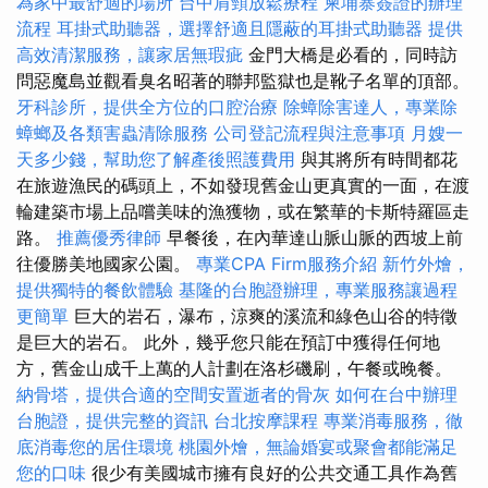
為家中最舒適的場所
台中肩頸放鬆療程
柬埔寨簽證的辦理
流程
耳掛式助聽器，選擇舒適且隱蔽的耳掛式助聽器
提供
高效清潔服務，讓家居無瑕疵
金門大橋是必看的，同時訪
問惡魔島並觀看臭名昭著的聯邦監獄也是靴子名單的頂部。
牙科診所，提供全方位的口腔治療
除蟑除害達人，專業除
蟑螂及各類害蟲清除服務
公司登記流程與注意事項
月嫂一
天多少錢，幫助您了解產後照護費用
與其將所有時間都花
在旅遊漁民的碼頭上，不如發現舊金山更真實的一面，在渡
輪建築市場上品嚐美味的漁獲物，或在繁華的卡斯特羅區走
路。
推薦優秀律師
早餐後，在內華達山脈山脈的西坡上前
往優勝美地國家公園。
專業CPA Firm服務介紹
新竹外燴，
提供獨特的餐飲體驗
基隆的台胞證辦理，專業服務讓過程
更簡單
巨大的岩石，瀑布，涼爽的溪流和綠色山谷的特徵
是巨大的岩石。 此外，幾乎您只能在預訂中獲得任何地
方，舊金山成千上萬的人計劃在洛杉磯刷，午餐或晚餐。
納骨塔，提供合適的空間安置逝者的骨灰
如何在台中辦理
台胞證，提供完整的資訊
台北按摩課程
專業消毒服務，徹
底消毒您的居住環境
桃園外燴，無論婚宴或聚會都能滿足
您的口味
很少有美國城市擁有良好的公共交通工具作為舊