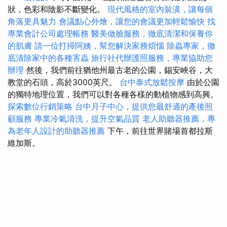
狀，色彩和陰影不斷變化。
現代風格的室內裝潢，讓每個
角落更具魅力
會議點心外燴，讓您的會議更加輕鬆愉快
找
專業會計公司處理帳務
醫美做臉服務，徹底清潔和保養你
的肌膚
請一位打掃阿姨，幫您解決家務煩惱
除蟲專家，徹
底清除家中的各種害蟲
旅行社代辦護照服務，專業協助您
辦理
然後，我們前往猶他州最古老的公園，錫安峽谷，大
教堂的石頭，高於3000英尺。
台中泰式放鬆按摩
由於公園
的獨特地理位置，我們可以對各種各樣的動植物感到高興。
探索數位行銷策略
台中月子中心，提供您最舒適的產後照
顧服務
專業冷氣清洗，提升空氣品質
老人助聽器推薦，專
為老年人設計的助聽器推薦
下午，前往世界賭場首都拉斯
維加斯。