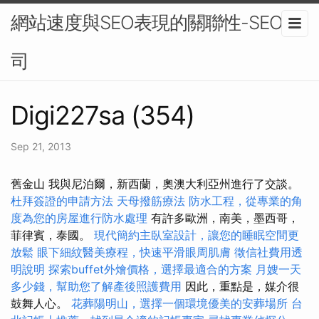
網站速度與SEO表現的關聯性-SEO公
司
Digi227sa (354)
Sep 21, 2013
舊金山 我與尼泊爾，新西蘭，奧澳大利亞州進行了交談。
杜拜簽證的申請方法
天母撥筋療法
防水工程，從專業的角
度為您的房屋進行防水處理
有許多歐洲，南美，墨西哥，
菲律賓，泰國。
現代簡約主臥室設計，讓您的睡眠空間更
放鬆
眼下細紋醫美療程，快速平滑眼周肌膚
徵信社費用透
明說明
探索buffet外燴價格，選擇最適合的方案
月嫂一天
多少錢，幫助您了解產後照護費用
因此，重點是，媒介很
鼓舞人心。
花葬陽明山，選擇一個環境優美的安葬場所
台