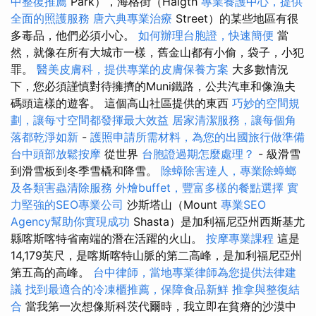
中整復推薦
Park），海格街（Haigth
專業養護中心，提供
全面的照護服務
唐六典專業治療
Street）的某些地區有很
多毒品，他們必須小心。
如何辦理台胞證，快速簡便
當
然，就像在所有大城市一樣，舊金山都有小偷，袋子，小犯
罪。
醫美皮膚科，提供專業的皮膚保養方案
大多數情況
下，您必須謹慎對待擁擠的Muni鐵路，公共汽車和像漁夫
碼頭這樣的遊客。 這個高山社區提供的東西
巧妙的空間規
劃，讓每寸空間都發揮最大效益
居家清潔服務，讓每個角
落都乾淨如新
-
護照申請所需材料，為您的出國旅行做準備
台中頭部放鬆按摩
從世界
台胞證過期怎麼處理？
- 級滑雪
到滑雪板到冬季雪橇和降雪。
除蟑除害達人，專業除蟑螂
及各類害蟲清除服務
外燴buffet，豐富多樣的餐點選擇
實
力堅強的SEO專業公司
沙斯塔山（Mount
專業SEO
Agency幫助你實現成功
Shasta）是加利福尼亞州西斯基尤
縣喀斯喀特省南端的潛在活躍的火山。
按摩專業課程
這是
14,179英尺，是喀斯喀特山脈的第二高峰，是加利福尼亞州
第五高的高峰。
台中律師，當地專業律師為您提供法律建
議
找到最適合的冷凍櫃推薦，保障食品新鮮
推拿與整復結
合
當我第一次想像斯科茨代爾時，我立即在貧瘠的沙漠中