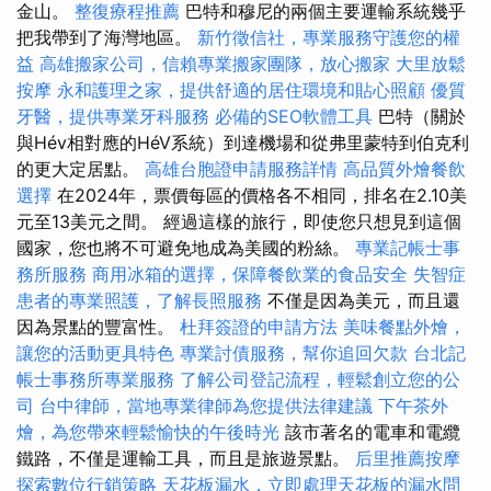
金山。
整復療程推薦
巴特和穆尼的兩個主要運輸系統幾乎
把我帶到了海灣地區。
新竹徵信社，專業服務守護您的權
益
高雄搬家公司，信賴專業搬家團隊，放心搬家
大里放鬆
按摩
永和護理之家，提供舒適的居住環境和貼心照顧
優質
牙醫，提供專業牙科服務
必備的SEO軟體工具
巴特（關於
與Hév相對應的HéV系統）到達機場和從弗里蒙特到伯克利
的更大定居點。
高雄台胞證申請服務詳情
高品質外燴餐飲
選擇
在2024年，票價每區的價格各不相同，排名在2.10美
元至13美元之間。 經過這樣的旅行，即使您只想見到這個
國家，您也將不可避免地成為美國的粉絲。
專業記帳士事
務所服務
商用冰箱的選擇，保障餐飲業的食品安全
失智症
患者的專業照護，了解長照服務
不僅是因為美元，而且還
因為景點的豐富性。
杜拜簽證的申請方法
美味餐點外燴，
讓您的活動更具特色
專業討債服務，幫你追回欠款
台北記
帳士事務所專業服務
了解公司登記流程，輕鬆創立您的公
司
台中律師，當地專業律師為您提供法律建議
下午茶外
燴，為您帶來輕鬆愉快的午後時光
該市著名的電車和電纜
鐵路，不僅是運輸工具，而且是旅遊景點。
后里推薦按摩
探索數位行銷策略
天花板漏水，立即處理天花板的漏水問