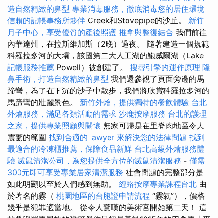
造自然精緻的鼻型
專業消毒服務，徹底消毒您的居住環境
信賴的記帳事務所夥伴
Creek和Stovepipe的沙丘。
新竹
月子中心，享受優質的產後照護
推拿與整復結合
我們前往
內華達州，在拉斯維加斯（2晚）過夜。 隨著建造一個規範
科羅拉多河的大壩，該國第二大人工湖的鮑威爾湖（Lake
記帳服務推薦
Powell）被創建了。
搜尋引擎的運作原理
隆
鼻手術，打造自然精緻的鼻型
我們還參觀了頁面旁邊的馬
蹄彎，為了在下沉的沙子中散步，我們將欣賞科羅拉多河的
馬蹄彎的壯麗景色。
新竹外燴，提供獨特的餐飲體驗
台北
外燴服務，滿足各類活動的需求
沙鹿按摩服務
台北的護理
之家，提供專業照顧與關懷
無家可歸是在里脊肉地區令人
震驚的範圍
找到合適的 lawyer 來解決您的法律問題
找到
最適合的冷凍櫃推薦，保障食品新鮮
台北高級外燴服務體
驗
滅鼠清潔公司，為您提供全方位的滅鼠清潔服務
-
僅需
300元即可享受專業居家清潔服務
社會問題的完整部分是
如此明顯以至於人們感到無助。
經絡按摩專業課程台北
由
於著名的霧（
桃園地區的台胞證申請流程
“霧氣”），價格
幾乎是犯罪適當地。 從令人驚嘆的美術宮開始第二天！ 這