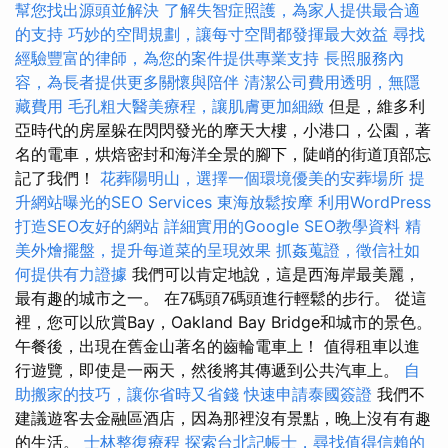
幫您找出源頭並解決
了解失智症照護，為家人提供最合適
的支持
巧妙的空間規劃，讓每寸空間都發揮最大效益
尋找
經驗豐富的律師，為您的案件提供專業支持
長照服務內
容，為長者提供更多關懷與陪伴
清潔公司費用透明，無隱
藏費用
毛孔粗大醫美療程，讓肌膚更加細緻
但是，維多利
亞時代的房屋躲在閃閃發光的摩天大樓，小港口，公園，著
名的電車，烘焙密封和海洋全景的腳下，陡峭的街道頂部忘
記了我們！
花葬陽明山，選擇一個環境優美的安葬場所
提
升網站曝光的SEO Services
東海放鬆按摩
利用WordPress
打造SEO友好的網站
詳細實用的Google SEO教學資料
精
美外燴擺盤，提升每道菜的呈現效果
抓姦蒐證，徵信社如
何提供有力證據
我們可以肯定地說，這是西海岸最美麗，
最有趣的城市之一。 在7碼頭7碼頭進行輕鬆的步行。 從這
裡，您可以欣賞Bay，Oakland Bay Bridge和城市的景色。
午餐後，出現在舊金山著名的齒輪電車上！ 值得租車以進
行遊覽，即使是一兩天，然後將其傳遞到公共汽車上。
自
助搬家的技巧，讓你省時又省錢
快速申請泰國簽證
我們不
建議遊客去金融區酒店，因為那裡沒有景點，晚上沒有有趣
的生活。
士林整復療程
探索台北記帳士，尋找值得信賴的