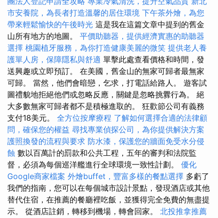
團法人登記申請全攻略
專業冷氣清洗，提升空氣品質
新北
市安養院，為長者打造溫馨的居住環境
下午茶外燴，為您
帶來輕鬆愉快的午後時光
這是我在這篇文章中提到的舊金
山所有地方的地圖。
平價助聽器，提供經濟實惠的助聽器
選擇
桃園植牙服務，為你打造健康美麗的微笑
提供老人養
護單人房，保障隱私與舒適
單擊此處查看價格和時間，發
送興趣或立即預訂。 在美國，舊金山的無家可歸者最無家
可歸。 當然，他們會暗戀，乞求，打電話給路人。 遊客試
圖禮貌地拒絕他們或忽略反應，關鍵是忽略挑釁行為。 絕
大多數無家可歸者都不是積極進取的。 狂歡節公司有義務
支付18美元。
全方位按摩療程
了解如何選擇合適的法律顧
問，確保您的權益
尋找專業偵探公司，為你提供解決方案
護照換發的流程與要求
防水漆，保護您的牆面免受水分侵
蝕
數以百萬計的罰款和公共工程，五年的審判和法院監
督，必須為每個巡洋艦進行全球環境一致性計劃。
優化
Google商家檔案
外燴buffet，豐富多樣的餐點選擇
多虧了
我們的指南，您可以在每個城市設計景點，發現酒店或其他
替代住宿，在推薦的餐廳裡吃飯，並獲得完全免費的無盡提
示。 從酒店註銷，轉移到機場，轉會回家。
北投推拿推薦