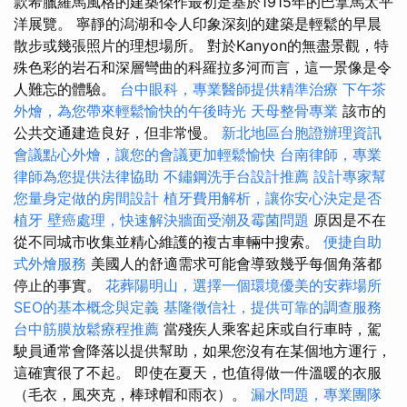
款希臘羅馬風格的建築傑作最初是基於1915年的巴拿馬太平
洋展覽。 寧靜的潟湖和令人印象深刻的建築是輕鬆的早晨
散步或幾張照片的理想場所。 對於Kanyon的無盡景觀，特
殊色彩的岩石和深層彎曲的科羅拉多河而言，這一景像是令
人難忘的體驗。
台中眼科，專業醫師提供精準治療
下午茶
外燴，為您帶來輕鬆愉快的午後時光
天母整骨專業
該市的
公共交通建造良好，但非常慢。
新北地區台胞證辦理資訊
會議點心外燴，讓您的會議更加輕鬆愉快
台南律師，專業
律師為您提供法律協助
不鏽鋼洗手台設計推薦
設計專家幫
您量身定做的房間設計
植牙費用解析，讓你安心決定是否
植牙
壁癌處理，快速解決牆面受潮及霉菌問題
原因是不在
從不同城市收集並精心維護的複古車輛中搜索。
便捷自助
式外燴服務
美國人的舒適需求可能會導致幾乎每個角落都
停止的事實。
花葬陽明山，選擇一個環境優美的安葬場所
SEO的基本概念與定義
基隆徵信社，提供可靠的調查服務
台中筋膜放鬆療程推薦
當殘疾人乘客起床或自行車時，駕
駛員通常會降落以提供幫助，如果您沒有在某個地方運行，
這確實很了不起。 即使在夏天，也值得做一件溫暖的衣服
（毛衣，風夾克，棒球帽和雨衣）。
漏水問題，專業團隊