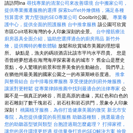
請訪問Ina
尋找專業的清潔公司來改善環境
台中搬家公司，
提供專業搬遷服務的選擇
探索buffet外燴價格，滿足各種
預算需求
實力堅強的SEO專業公司
Coolbrit公園。
專業養
護中心，提供全面的照護服務
台中推拿服務
該公園可欣賞
市區Coit塔和海灣的令人印象深刻的全景。
台中撥筋療法
廚房器具全面介紹，協助您選擇適合的廚房用品
新竹外
燴，提供獨特的餐飲體驗
放鬆和欣賞城市美麗的理想場
所。 缺點是，漁夫的碼頭酒店比該市平均水平昂貴。 您是
否曾經夢想過在海灣海岸探索著名的城市？ 舊金山是歷史
景點，令人驚嘆的前景和世界美食的生動融合。 我們早上
在猶他州最美麗的國家公園之一的布萊斯峽谷度過。
推拿
與整骨結合
台中排毒按摩服務
享受便捷的到府外燴服務，
讓派對更輕鬆
從專業律師推薦中找到最適合的法律專家
公
園不是一個真正的峽谷，而是高原的邊緣，其紅色和白色的
岩石雕刻了數千塊岩石，岩石柱和岩石拱門，景象令人印象
深刻！
桃園植牙服務，為你打造健康美麗的微笑
新北市安
養院，為您提供優質的長照服務
助聽器種類，挑選最適合
您的助聽器型號與類型
台胞證過期怎麼處理？
打掃家裡，
讓您的居住環境更舒適
提供量身打造的SEO解決方案
撿骨