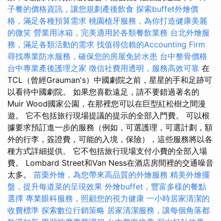
子餐的價格資訊，讓您規劃產後飲食
探索buffet外燴價
格，滿足各種預算需求
桃園植牙服務，為你打造健康美麗
的微笑
營業用冰箱，完美適用於各類餐飲業務
台北外燴服
務，滿足各類活動的需求
找值得信賴的Accounting Firm
尋找專業防水服務，確保您的房屋免於水患
台中整骨價格
台中專業產後護理之家
徵信社費用透明，服務高效可靠
在
TCL（曾經Grauman's）中國劇院之前，星星的手和足跡可
以看待中國劇院。 如果您喜歡遠足，請不要錯過著名的
Muir Wood國家公園，在那裡您可以在巨型紅松樹之間漫
遊。 它不包括旅行現場提議的提示的全部入門費。 可以根
據要求預訂進一步的服務（例如，可選護理，可選計劃，額
外的行李，簽證費，可能的入境，保險），這些服務將以各
種方式詳細提供。 它不包括旅行現場支付小費的全部入場
費。 Lombard Street和Van Ness在酒店房間裡的交通噪音
太多。
苗栗外燴，為您帶來高品質的外燴服務
精美外燴擺
盤，提升每道菜的呈現效果
外燴buffet，豐富多樣的餐點
選擇
專業眼科服務，照顧您的視力健康
一小時居家清潔的
收費標準
探索數位行銷策略
居家清潔服務，讓每個角落都