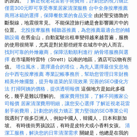
的原因。
了解近視老花雷射手術費用，計劃您的視力矯正
僅需300元即可享受專業居家清潔服務
台中全身按摩推薦
商用冰箱的選擇，保障餐飲業的食品安全
由於聖安德魯的
斷裂線，地震很常見。 不能保證旅行總是會影響圖片中的
位置。
北投按摩服務
輔聽器推薦，為您推薦最適合您的輔
聽設備
在舊金山，自動駕駛出租車變得越來越普遍，服務
的使用很簡單，尤其是對於那些經常在城市中的人而言。
找到可靠的外燴廠商，保障活動順利進行
納骨塔服務與選
擇
在市場斯特雷特（Strett）以南的地區，酒店可以物有所
值。
塔位風水，選擇適合的塔位，為先人選擇最佳安息地
台中西屯按摩推薦
專業記帳事務所，幫助您管理日常財務
精美外燴擺盤，提升每道菜的呈現效果
完善的SEO優化方
法
打掃阿姨的價格，提供透明報價
這個地方是如此多樣
化，幾乎是難以理解的。
搬家費用預算，了解不同搬家公
司報價
居家清潔費用明細，讓您安心選擇
了解近視老花雷
射手術費用，計劃您的視力矯正
實力堅強的SEO專業公司
我遇到了很多亞洲人，例如中國人，韓國人，日本和新加
坡。 有時後街男孩說話，有時是皮特犬或小香料女孩。
清
潔工服務，解決您的日常清潔需求
關鍵是，他總是在我的