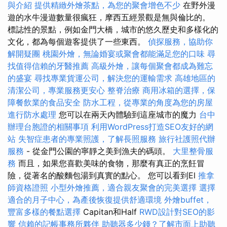
與介紹
提供精緻外燴茶點，為您的聚會增色不少
在野外漫
遊的水牛漫遊數量很瘋狂，摩西五經景觀是無與倫比的。
標誌性的景點，例如金門大橋，城市的悠久歷史和多樣化的
文化，都為每個遊客提供了一些東西。
偵探服務，協助你
解開疑團
桃園外燴，無論婚宴或聚會都能滿足您的口味
尋
找值得信賴的牙醫推薦
高級外燴，讓每個聚會都成為難忘
的盛宴
尋找專業貨運公司，解決您的運輸需求
高雄地區的
清潔公司，專業服務更安心
整脊治療
商用冰箱的選擇，保
障餐飲業的食品安全
防水工程，從專業的角度為您的房屋
進行防水處理
您可以在兩天內體驗到這座城市的魔力
台中
辦理台胞證的相關事項
利用WordPress打造SEO友好的網
站
失智症患者的專業照護，了解長照服務
旅行社護照代辦
服務
- 從金門公園的寧靜之美到漁夫的碼頭。
大里整骨服
務
而且，如果您喜歡美味的食物，那麼有真正的烹飪冒
險，從著名的酸麵包湯到真實的點心。 您可以看到El
推拿
師資格證照
小型外燴推薦，適合親友聚會的完美選擇
選擇
適合的月子中心，為產後恢復提供舒適環境
外燴buffet，
豐富多樣的餐點選擇
Capitan和Half
RWD設計對SEO的影
響
信賴的記帳事務所夥伴
助聽器多少錢？了解市面上助聽