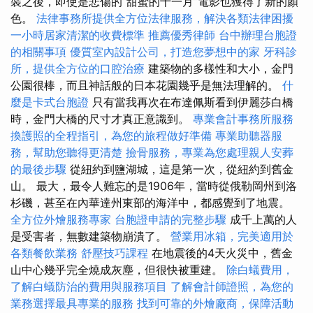
裝之後，即使是悲傷的“甜蜜的十一月”電影也獲得了新的顏
色。
法律事務所提供全方位法律服務，解決各類法律困擾
一小時居家清潔的收費標準
推薦優秀律師
台中辦理台胞證
的相關事項
優質室內設計公司，打造您夢想中的家
牙科診
所，提供全方位的口腔治療
建築物的多樣性和大小，金門
公園很棒，而且神話般的日本花園幾乎是無法理解的。
什
麼是卡式台胞證
只有當我再次在布達佩斯看到伊麗莎白橋
時，金門大橋的尺寸才真正意識到。
專業會計事務所服務
換護照的全程指引，為您的旅程做好準備
專業助聽器服
務，幫助您聽得更清楚
撿骨服務，專業為您處理親人安葬
的最後步驟
從紐約到鹽湖城，這是第一次，從紐約到舊金
山。 最大，最令人難忘的是1906年，當時從俄勒岡州到洛
杉磯，甚至在內華達州東部的海洋中，都感覺到了地震。
全方位外燴服務專家
台胞證申請的完整步驟
成千上萬的人
是受害者，無數建築物崩潰了。
營業用冰箱，完美適用於
各類餐飲業務
舒壓技巧課程
在地震後的4天火災中，舊金
山中心幾乎完全燒成灰塵，但很快被重建。
除白蟻費用，
了解白蟻防治的費用與服務項目
了解會計師證照，為您的
業務選擇最具專業的服務
找到可靠的外燴廠商，保障活動