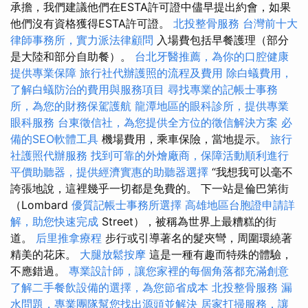
承擔，我們建議他們在ESTA許可證中儘早提出約會，如果
他們沒有資格獲得ESTA許可證。
北投整骨服務
台灣前十大
律師事務所，實力派法律顧問
入場費包括早餐護理（部分
是大陸和部分自助餐）。
台北牙醫推薦，為你的口腔健康
提供專業保障
旅行社代辦護照的流程及費用
除白蟻費用，
了解白蟻防治的費用與服務項目
尋找專業的記帳士事務
所，為您的財務保駕護航
龍潭地區的眼科診所，提供專業
眼科服務
台東徵信社，為您提供全方位的徵信解決方案
必
備的SEO軟體工具
機場費用，乘車保險，當地提示。
旅行
社護照代辦服務
找到可靠的外燴廠商，保障活動順利進行
平價助聽器，提供經濟實惠的助聽器選擇
“我想我可以毫不
誇張地說，這裡幾乎一切都是免費的。 下一站是倫巴第街
（Lombard
優質記帳士事務所選擇
高雄地區台胞證申請詳
解，助您快速完成
Street），被稱為世界上最糟糕的街
道。
后里推拿療程
步行或引導著名的髮夾彎，周圍環繞著
精美的花床。
大腿放鬆按摩
這是一種有趣而特殊的體驗，
不應錯過。
專業設計師，讓您家裡的每個角落都充滿創意
了解二手餐飲設備的選擇，為您節省成本
北投整骨服務
漏
水問題，專業團隊幫您找出源頭並解決
居家打掃服務，讓