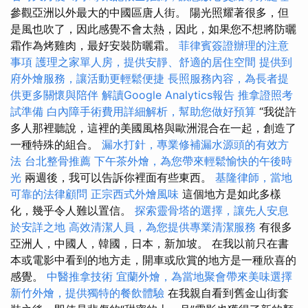
參觀亞洲以外最大的中國區唐人街。 陽光照耀著很多，但
是風也吹了，因此感覺不會太熱，因此，如果您不想將防曬
霜作為烤雞肉，最好安裝防曬霜。
菲律賓簽證辦理的注意
事項
護理之家單人房，提供安靜、舒適的居住空間
提供到
府外燴服務，讓活動更輕鬆便捷
長照服務內容，為長者提
供更多關懷與陪伴
解讀Google Analytics報告
推拿證照考
試準備
白內障手術費用詳細解析，幫助您做好預算
“我從許
多人那裡聽說，這裡的美國風格與歐洲混合在一起，創造了
一種特殊的組合。
漏水打針，專業修補漏水源頭的有效方
法
台北整骨推薦
下午茶外燴，為您帶來輕鬆愉快的午後時
光
兩週後，我可以告訴你裡面有些東西。
基隆律師，當地
可靠的法律顧問
正宗西式外燴風味
這個地方是如此多樣
化，幾乎令人難以置信。
探索靈骨塔的選擇，讓先人安息
於安詳之地
高效清潔人員，為您提供專業清潔服務
有很多
亞洲人，中國人，韓國，日本，新加坡。 在我以前只在書
本或電影中看到的地方走，開車或欣賞的地方是一種欣喜的
感覺。
中醫推拿技術
宜蘭外燴，為當地聚會帶來美味選擇
新竹外燴，提供獨特的餐飲體驗
在我親自看到舊金山街套