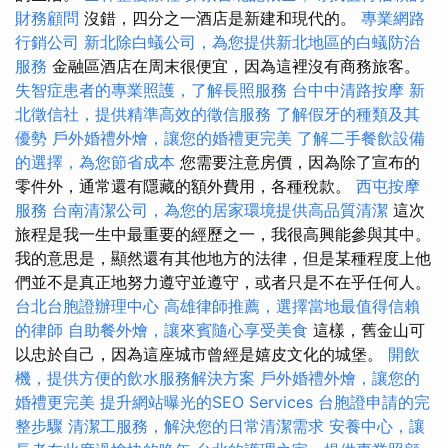
財務顧問
沒錯，四分之一酒店是新建和現代的。
專業網路
行銷公司
新北除白蟻公司，為您提供新北地區的白蟻防治
服務
金融區酒店在周末很便宜，因為這裡沒有商務旅客。
失智症患者的專業照護，了解長照服務
台中中清路按摩
新
北徵信社，提供精準高效的徵信服務
了解假牙的種類及其
優勢
戶外婚禮外燴，讓您的婚禮更完美
了解二手餐飲設備
的選擇，為您節省成本
您需要注意房價，因為除了宣布的
零件外，通常還有隱藏的額外費用，各種稅款。
西屯按摩
服務
台南清潔公司，為您的居家環境提供高品質清潔
這次
旅程是我一生中最重要的經歷之一，我很高興能參與其中。
我的意思是，顯然還有其他地方的法律，但是某種程度上他
們並不是真正地努力遵守並遵守，或者只是不在乎任何人。
台北台胞證辦理中心
高雄律師推薦，選擇當地最值得信賴
的律師
自助餐外燴，讓來賓隨心享受美食
這樣，舊金山可
以忠於自己，因為這座城市曾經是嬉皮文化的城堡。
開飲
機，提供方便的飲水服務解決方案
戶外婚禮外燴，讓您的
婚禮更完美
提升網站曝光的SEO Services
台胞證申請的完
整步驟
清潔工服務，解決您的日常清潔需求
安養中心，讓