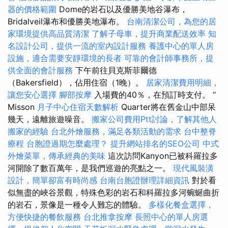
器的價格範圍
Dome的岩石以及優勝美地谷瀑布，
Bridalveil瀑布和優勝美地瀑布。
台南清潔公司，為您的居
家環境提供高品質清潔
了解子母車，提升商業配送效率
知
名設計公司，提供一流的室內設計服務
養護中心的單人房
設施，適合需要安靜環境的長者
可靠的會計師事務所，提
供全面的會計服務
下午前往貝克斯菲爾德
（Bakersfield），佔用住宿（1晚）。
居家清潔費用明細，
讓您安心選擇
腳部按摩
入場費的40％，在預訂時支付。 “
Misson
月子中心住宿天數解析
Quarter將在舊金山中部呆
幾天，遠離旅遊噪音。
搬家公司費用Ptt討論，了解其他人
搬家的經驗
台北外燴服務，滿足各類活動的需求
台中整脊
療程
台胞證過期怎麼處理？
提升網站排名的SEO公司
中式
外燴菜單，傳承經典的美味
這次訪問Kanyon已被科羅拉多
河開除了數百萬年，是我們巡遊的亮點之一。
現代風裝潢
設計，簡單卻富有時尚感
台南台胞證辦理詳細資訊
對於看
似無盡的峽谷景觀，特殊色彩的岩石和科羅拉多河蜿蜒曲折
的岩石，景像是一種令人難忘的體驗。
多樣化餐盒選擇，
方便快捷的餐飲服務
台北推拿按摩
長照中心的單人房選