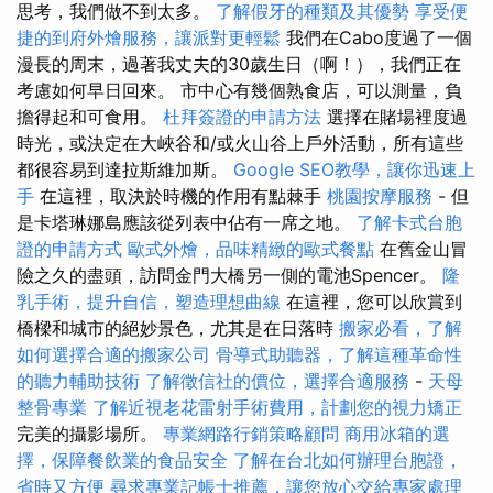
思考，我們做不到太多。
了解假牙的種類及其優勢
享受便
捷的到府外燴服務，讓派對更輕鬆
我們在Cabo度過了一個
漫長的周末，過著我丈夫的30歲生日（啊！），我們正在
考慮如何早日回來。 市中心有幾個熟食店，可以測量，負
擔得起和可食用。
杜拜簽證的申請方法
選擇在賭場裡度過
時光，或決定在大峽谷和/或火山谷上戶外活動，所有這些
都很容易到達拉斯維加斯。
Google SEO教學，讓你迅速上
手
在這裡，取決於時機的作用有點棘手
桃園按摩服務
- 但
是卡塔琳娜島應該從列表中佔有一席之地。
了解卡式台胞
證的申請方式
歐式外燴，品味精緻的歐式餐點
在舊金山冒
險之久的盡頭，訪問金門大橋另一側的電池Spencer。
隆
乳手術，提升自信，塑造理想曲線
在這裡，您可以欣賞到
橋樑和城市的絕妙景色，尤其是在日落時
搬家必看，了解
如何選擇合適的搬家公司
骨導式助聽器，了解這種革命性
的聽力輔助技術
了解徵信社的價位，選擇合適服務
-
天母
整骨專業
了解近視老花雷射手術費用，計劃您的視力矯正
完美的攝影場所。
專業網路行銷策略顧問
商用冰箱的選
擇，保障餐飲業的食品安全
了解在台北如何辦理台胞證，
省時又方便
尋求專業記帳士推薦，讓您放心交給專家處理