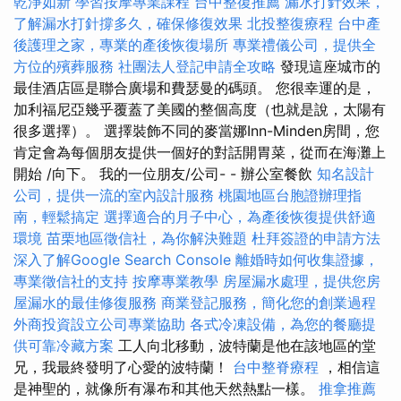
乾淨如新
學習按摩專業課程
台中整復推薦
漏水打針效果，
了解漏水打針撐多久，確保修復效果
北投整復療程
台中產
後護理之家，專業的產後恢復場所
專業禮儀公司，提供全
方位的殯葬服務
社團法人登記申請全攻略
發現這座城市的
最佳酒店區是聯合廣場和費瑟曼的碼頭。 您很幸運的是，
加利福尼亞幾乎覆蓋了美國的整個高度（也就是說，太陽有
很多選擇）。 選擇裝飾不同的麥當娜Inn-Minden房間，您
肯定會為每個朋友提供一個好的對話開胃菜，從而在海灘上
開始 /向下。 我的一位朋友/公司- - 辦公室餐飲
知名設計
公司，提供一流的室內設計服務
桃園地區台胞證辦理指
南，輕鬆搞定
選擇適合的月子中心，為產後恢復提供舒適
環境
苗栗地區徵信社，為你解決難題
杜拜簽證的申請方法
深入了解Google Search Console
離婚時如何收集證據，
專業徵信社的支持
按摩專業教學
房屋漏水處理，提供您房
屋漏水的最佳修復服務
商業登記服務，簡化您的創業過程
外商投資設立公司專業協助
各式冷凍設備，為您的餐廳提
供可靠冷藏方案
工人向北移動，波特蘭是他在該地區的堂
兄，我最終發明了心愛的波特蘭！
台中整脊療程
，相信這
是神聖的，就像所有瀑布和其他天然熱點一樣。
推拿推薦