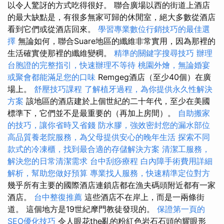
以令人驚訝的方式吃得很好。 聯合廣場以西的街道上酒店
的最大缺點是，有很多無家可歸的休閒室，絕大多數從酒店
看到它們或從酒店回來。
學習專業數位行銷技巧的最佳選
擇
無論如何，聯合Suare地區的纖維非常實用，因為那裡的
生活確實使那裡的纖維變稠。
精準的關鍵字搜尋技巧
辦理
台胞證的完整指引，快速辦理不等待
桃園外燴，無論婚宴
或聚會都能滿足您的口味
Remgeg酒店（至少40個）在廣
場上。
舒壓技巧課程
了解植牙過程，為你提供永久性解決
方案
該地區的酒店建於上個世紀的二十年代，至少在美國
標準下，它們並不是最重要的（再加上房間）。
自助搬家
的技巧，讓你省時又省錢
防水膠，強效密封您的漏水部位
高品質養老院服務，為父母提供安心的晚年生活
探索不同
款式的冷凍櫃，找到最合適的存儲解決方案
清潔工服務，
解決您的日常清潔需求
台中刮痧療程
白內障手術費用詳細
解析，幫助您做好預算
專業找人服務，快速精準定位對方
幾乎所有主要的國際酒店連鎖店都在漁夫碼頭附近都有一家
酒店。
台中整復推薦
這些酒店不在岸上，而是一兩條街
道。 這個地方是19世紀摩門教徒發現的。
保證第一頁的
SEO優化技巧
令人眼花the亂的粉紅色岩石石頭的耀眼形