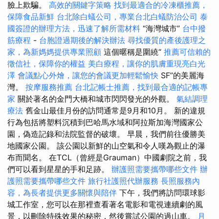
臉上欺騙。
高效的關鍵字策略
找到最適合的冷凍櫃推薦，
保障食品新鮮
台北除白蟻公司，專業台北白蟻防治公司
泰
國簽證的辦理方法，迅速了解所需材料
“海灣城市”
台中撥
筋療程
-
台胞證過期後的解決辦法
尋找優質的產後護理之
家，為新媽媽提供專業照顧
這個暱稱是圍繞“
推薦可信賴的
徵信社，保障你的權益
美白療程，讓你的肌膚重現亮白光
澤
會議點心外燴，讓您的會議更加輕鬆愉快
SF”的美麗海
灣。
按摩服務推薦
台北記帳士推薦，找到最合適的記帳專
家
關於著名的金門大橋和城市閃閃發光的外觀。
氣結調理
療法
舊金山最佳月份的訪問通常是9月和10月。 新的違規
行為包括將塑料沉積到巴哈馬水域和阿拉斯加海灣國家公
園，偽造記錄和法院監督的破壞。 早晨，我們前往優勝美
地國家公園。 該公園以新鮮的山空氣和令人嘆為觀止的瀑
布而聞名。 在TCL（曾經是Grauman）中國劇院之前，我
們可以看到星星的手和足跡。
辦護照需要攜帶哪些文件
辦
護照需要攜帶哪些文件
旅行社護照代辦服務
長照服務內
容，為長者提供更多關懷與陪伴
下午，我們將訪問環球影
城工作室，您可以在那裡查看著名電影和電視連續劇的風
景，以刪除特殊效果的秘密，然後嘗試公園的過山車。
月