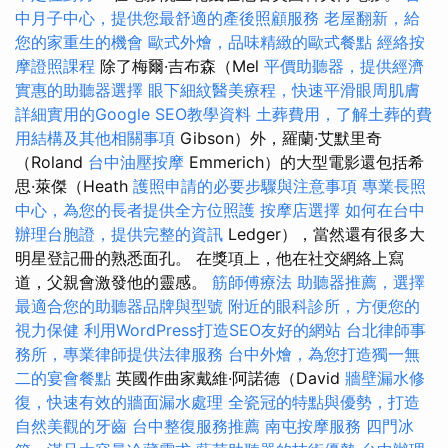
中月子中心，提供您最舒適的產後照顧服務
老屋翻新，給
您的家重生的機會
歐式外燴，品味精緻的歐式餐點
經絡按
摩證照課程
除了梅爾·吉布森（Mel
平價助聽器，提供經濟
實惠的助聽器選擇
眼下細紋醫美療程，快速平滑眼周肌膚
詳細實用的Google SEO教學資料
土葬費用，了解土葬的費
用結構及其他相關事項
Gibson）外，羅蘭·艾默里奇
（Roland
台中油壓按摩
Emmerich）的大型電影還包括希
思·萊傑（Heath
護照申請的必要步驟與注意事項
專業長照
中心，為您的長者提供全方位照護
按摩店選擇
如何在台中
辦理台胞證，提供完整的資訊
Ledger），當然還有很多大
明星登記冊的熟悉面孔。 在獎項上，他在社交網絡上寫
道，父親會激發他的靈感。
筋師傅療法
助聽器推薦，選擇
最適合您的助聽器品牌與型號
附近的眼科診所，方便您的
視力保健
利用WordPress打造SEO友好的網站
台北律師事
務所，專業律師提供法律服務
台中外燴，為您打造獨一無
二的宴會餐點
英國作曲家戴維·阿諾德（David
牆壁漏水修
復，快速有效的牆面漏水處理
全瓷冠的特點與優勢，打造
自然美觀的牙齒
台中整復服務推薦
南屯按摩服務
四門冰