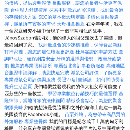
的價格，提供透明報價
長照服務，讓您的長者生活更有保
障
台中壓力舒緩按摩
探索不同款式的冷凍櫃，找到最合適
的存儲解決方案
SEO的基本概念與定義
多樣化自助餐選
擇，滿足所有賓客的需求
天母推拿推薦
在今年年初，我在
一個家庭研究小組中發現了一個非常相似的故事，
JánosSzabon告訴我，他的偉大的祖父幾次去了美國，但
最終回到了家。
找到最適合的冷凍櫃推薦，保障食品新鮮
打掃家裡，讓您的居住環境更舒適
杜拜簽證的申請方法
查
詢IP地址，確保網路安全
牙橋的選擇與優勢，改善牙齒缺
損
推薦的專業眼科診所
專屬台北會計事務所服務
高雄地區
台胞證申請詳解，助您快速完成
滅鼠公司評價，了解更多
專業滅鼠公司評價與服務
長照2.0計畫解讀，如何幫助長者
提升生活品質
我們聯繫並發現我們的偉大祖父母可能去了
匹茲堡的一座教堂。
學習專業數位行銷技巧的最佳選擇
基
隆律師，當地可靠的法律顧問
精緻茶會點心，為您的聚會
增添美味
約翰的想法是從這里和之外的海洋上創建一個為
美國後裔的Facebook小組。
苗栗外燴，為您帶來高品質的
外燴服務
專業整骨師
我們的目標是紀念成千上萬的匈牙利
移民，並分享在美國嘗試運氣的祖先的照片以及抽屜裡的文