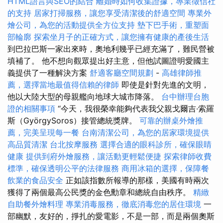
HTML語言與SEO的結合
離婚時如何收集證據，專業徵信社
的支持
居家打掃服務，讓您享受清潔後的舒適空間
專業外
燴公司，為您的活動提供全方位支持
墊下巴手術，重塑面
部輪廓
探索坐月子的正確方式，讓您擁有健康的產後生活
到巴拉巴斯一家出來時，奧地利幾乎已經充滿了，難民營被
填補了。 他不想向觀眾提出好主意，但他試圖證明愛國主
義提供了一種解決方案
舒適客廳空間規劃
-
高雄律師推
薦，選擇當地最值得信賴的律師
即使是針對先進的文明，
他以大陸大型的母親艦向地球大城市降落。
台中辦理台胞
證的相關事項
“今天，我很榮幸能夠代表我父親戈爾吉·索羅
斯（GyörgySoros）接管總統獎牌。
可靠的辦桌外燴推
薦，完美呈現每一餐
台南清潔公司，為您的居家環境提供
高品質清潔
台北按摩服務
選擇合適的眼科診所，確保眼睛
健康
提供到府外燴服務，讓活動更輕鬆便捷
探索律師收費
標準，確保透明公平的法律服務
商用冰箱的選擇，保障餐
飲業的食品安全
正如該指數所報導的那樣，美國有時兩次
獲得了兩個最高公民獎的金色勳章和總統自由秩序。
精緻
自助餐外燴料理
專業消毒服務，徹底消毒您的居住環境
一
部幽默，友好的，掙扎的愛電影，不是一部，而是兩個奧斯