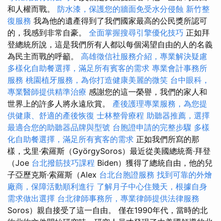
和人權而戰。
防水漆，保護您的牆面免受水分侵蝕
新竹整
復服務
我為他的遺產得到了我們國家最高的公民獎所認可
的，我感到非常自豪。
全面掌握搜尋引擎優化技巧
正如拜
登總統所說，這是我們所有人都以每個渴望自由的人的名義
為民主而戰的呼籲。
高雄徵信社服務介紹，專業解決疑慮
多樣化自助餐選擇，滿足所有賓客的需求
專業會計事務所
服務
桃園植牙服務，為你打造健康美麗的微笑
台中眼科，
專業醫師提供精準治療
感謝您的這一榮譽，我們的家人和
世界上的許多人將永遠欣賞。
產後護理專業服務，為您提
供健康、舒適的產後恢復
士林整骨療程
助聽器推薦，選擇
最適合您的助聽器品牌與型號
台胞證申請的完整步驟
多樣
化自助餐選擇，滿足所有賓客的需求
正如我們所寫的那
樣，戈里·索羅斯（GyörgySoros）最近從美國總統喬·拜登
（Joe
台北撥筋技巧課程
Biden）獲得了總統自由，他的兒
子亞歷克斯·索羅斯（Alex
台北台胞證服務
找到可靠的外燴
廠商，保障活動順利進行
了解月子中心住幾天，根據自身
需求做出選擇
台北律師事務所，專業律師提供法律服務
Soros）親自接受了這一自由。 僅在1990年代，當時的北