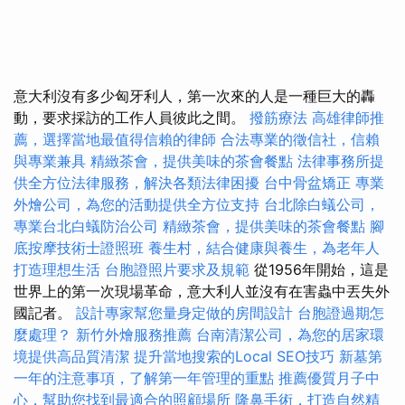
意大利沒有多少匈牙利人，第一次來的人是一種巨大的轟
動，要求採訪的工作人員彼此之間。
撥筋療法
高雄律師推
薦，選擇當地最值得信賴的律師
合法專業的徵信社，信賴
與專業兼具
精緻茶會，提供美味的茶會餐點
法律事務所提
供全方位法律服務，解決各類法律困擾
台中骨盆矯正
專業
外燴公司，為您的活動提供全方位支持
台北除白蟻公司，
專業台北白蟻防治公司
精緻茶會，提供美味的茶會餐點
腳
底按摩技術士證照班
養生村，結合健康與養生，為老年人
打造理想生活
台胞證照片要求及規範
從1956年開始，這是
世界上的第一次現場革命，意大利人並沒有在害蟲中丟失外
國記者。
設計專家幫您量身定做的房間設計
台胞證過期怎
麼處理？
新竹外燴服務推薦
台南清潔公司，為您的居家環
境提供高品質清潔
提升當地搜索的Local SEO技巧
新墓第
一年的注意事項，了解第一年管理的重點
推薦優質月子中
心，幫助您找到最適合的照顧場所
隆鼻手術，打造自然精