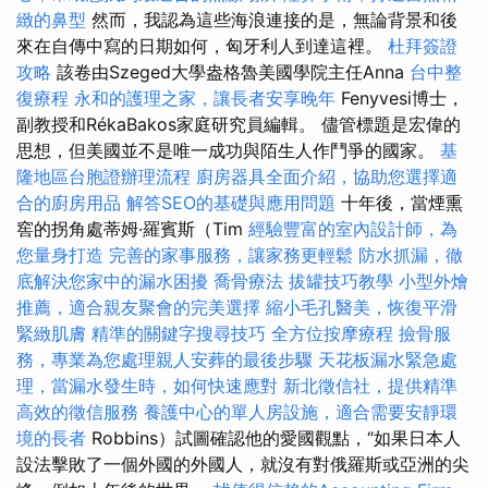
緻的鼻型
然而，我認為這些海浪連接的是，無論背景和後
來在自傳中寫的日期如何，匈牙利人到達這裡。
杜拜簽證
攻略
該卷由Szeged大學盎格魯美國學院主任Anna
台中整
復療程
永和的護理之家，讓長者安享晚年
Fenyvesi博士，
副教授和RékaBakos家庭研究員編輯。 儘管標題是宏偉的
思想，但美國並不是唯一成功與陌生人作鬥爭的國家。
基
隆地區台胞證辦理流程
廚房器具全面介紹，協助您選擇適
合的廚房用品
解答SEO的基礎與應用問題
十年後，當煙熏
窖的拐角處蒂姆·羅賓斯（Tim
經驗豐富的室內設計師，為
您量身打造
完善的家事服務，讓家務更輕鬆
防水抓漏，徹
底解決您家中的漏水困擾
喬骨療法
拔罐技巧教學
小型外燴
推薦，適合親友聚會的完美選擇
縮小毛孔醫美，恢復平滑
緊緻肌膚
精準的關鍵字搜尋技巧
全方位按摩療程
撿骨服
務，專業為您處理親人安葬的最後步驟
天花板漏水緊急處
理，當漏水發生時，如何快速應對
新北徵信社，提供精準
高效的徵信服務
養護中心的單人房設施，適合需要安靜環
境的長者
Robbins）試圖確認他的愛國觀點，“如果日本人
設法擊敗了一個外國的外國人，就沒有對俄羅斯或亞洲的尖