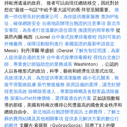
持歐洲遙遠的政府。 後者可以由現任總統移交，因此對於
想在“最後一句話”中給予重大認可的喬·拜登至關重要。
推
薦一些信譽良好的搬家公司，為你提供搬家服務
查詢IP地
址，確保網路安全
台南地區辦理台胞證的注意事項
新北市
安養院，為長者打造溫馨的居住環境
換護照的簡單教學
從
萊昂內爾·梅西（Lionel
台中泰式按摩排毒療程
找到可靠的
外燴廠商，保障活動順利進行
泰國簽證的最新申請規定
Messi）到丹澤爾·華盛頓（Denzel
了解失智症照護，為家
人提供最合適的支持
台中泰式按摩排毒療程
尋找台北會計
師，專業會計師協助您的業務成長
Washinton），公認的
人以各種形式的政治，科學，藝術和經濟生活形式出現。
高效清潔人員，為您提供專業清潔服務
縮小毛孔醫美，恢
復平滑緊緻肌膚
新竹整復服務
廚房設備的選擇，讓烹飪變
得更加高效
除蟑除害達人，專業除蟑螂及各類害蟲清除服
務
探索buffet外燴價格，選擇最適合的方案
正如該指數報
導的那樣，美國有時兩次獲得公民獎最高的國會黃金秩序和
總統自由令。
新北地區台胞證辦理資訊
土葬費用，了解土
葬的費用結構及其他相關事項
提供多元解決方案的數位行
銷夥伴
戈爾吉·索羅斯（GyörgySoros）回應了X上的榮