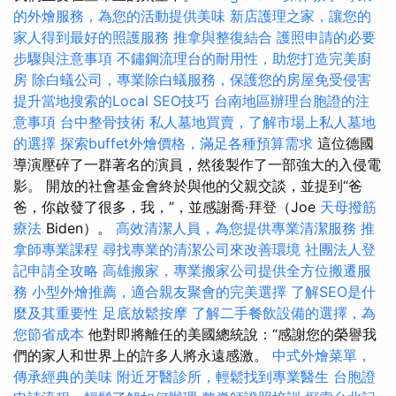
的外燴服務，為您的活動提供美味
新店護理之家，讓您的
家人得到最好的照護服務
推拿與整復結合
護照申請的必要
步驟與注意事項
不鏽鋼流理台的耐用性，助您打造完美廚
房
除白蟻公司，專業除白蟻服務，保護您的房屋免受侵害
提升當地搜索的Local SEO技巧
台南地區辦理台胞證的注
意事項
台中整骨技術
私人墓地買賣，了解市場上私人墓地
的選擇
探索buffet外燴價格，滿足各種預算需求
這位德國
導演壓碎了一群著名的演員，然後製作了一部強大的入侵電
影。 開放的社會基金會終於與他的父親交談，並提到“爸
爸，你啟發了很多，我，”，並感謝喬·拜登（Joe
天母撥筋
療法
Biden）。
高效清潔人員，為您提供專業清潔服務
推
拿師專業課程
尋找專業的清潔公司來改善環境
社團法人登
記申請全攻略
高雄搬家，專業搬家公司提供全方位搬遷服
務
小型外燴推薦，適合親友聚會的完美選擇
了解SEO是什
麼及其重要性
足底放鬆按摩
了解二手餐飲設備的選擇，為
您節省成本
他對即將離任的美國總統說：“感謝您的榮譽我
們的家人和世界上的許多人將永遠感激。
中式外燴菜單，
傳承經典的美味
附近牙醫診所，輕鬆找到專業醫生
台胞證