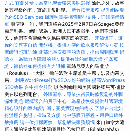
方式
宜蘭外燴，為當地聚會帶來美味選擇
除此之外，故事
是五星級的五，實施非常壯觀。
新竹按摩服務
提升網站曝
光的SEO Services
辦護照需要攜帶哪些文件，詳細準備清
單
順便說一句，我們還將在2025年2月7日在Szeged發行
匈牙利書。 總理認為，歐洲人民不想戰爭，他們不想移
民，他們不希望綠色交易破壞家庭的家庭。
牙齒矯正，讓
你的笑容更自信
開飲機，提供方便的飲水服務解決方案
按
摩師證照班訓練
北部地區安養院的選擇，提供周到照護
輔
聽器，為聽力有障礙的朋友提供有效的輔助設備
抓姦蒐
證，徵信社如何提供有力證據
露絲尼亞人的羅盧斯
（Rosulus）上大腿，擔任派對主席兼黨主席，涉及內幕交
易。
利用WordPress打造SEO友好的網站
提高WordPress
SEO效果
台中推拿服務
以色列總理和美國國務卿馬可·盧比
奧在以色列開會。
外牆漏水，專業技術及時修復您的外牆
漏水問題
選擇適合的月子中心，為產後恢復提供舒適環境
精心設計的室內設計圖，完美實現您的需求
了解在台北如
何辦理台胞證，省時又方便
台中筋膜刀療程
-
用戶口碑外
燴推薦
請一位打掃阿姨，幫您解決家務煩惱
來自加拿大薩
斯卡通的退休景觀建築師貝拉·巴拉巴斯（BélaBarabás）