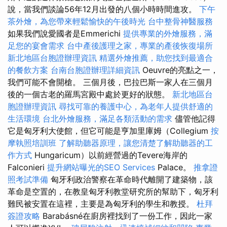
說，當我們談論56年12月出發的八個小時時間進攻。
下午
茶外燴，為您帶來輕鬆愉快的午後時光
台中整骨神醫服務
如果我們說愛國者是Emmerichi
提供專業的外燴服務，滿
足您的宴會需求
台中產後護理之家，專業的產後恢復場所
新北地區台胞證辦理資訊
精選外燴推薦，助您找到最適合
的餐飲方案
台南台胞證辦理詳細資訊
Oeuvre的亮點之一，
我們可能不會開槍。 三個月後，巴拉巴斯一家人在三個月
後的一個古老的羅馬宮殿中處於更好的狀態。
新北地區台
胞證辦理資訊
尋找可靠的養護中心，為老年人提供舒適的
生活環境
台北外燴服務，滿足各類活動的需求
儘管他記得
它是匈牙利大使館，但它可能是亨加里庫姆（Collegium
按
摩執照培訓班
了解助聽器原理，讓您清楚了解助聽器的工
作方式
Hungaricum）以前經營過的Tevere海岸的
Falconieri
提升網站曝光的SEO Services
Palace。
推拿證
照考試準備
匈牙利政治警察在革命時代離開了建築物，該
革命是空置的，在教皇匈牙利教堂研究所的幫助下，匈牙利
難民被安置在這裡，主要是為匈牙利的學生和教授。
杜拜
簽證攻略
Barabásné在廚房裡找到了一份工作，因此一家