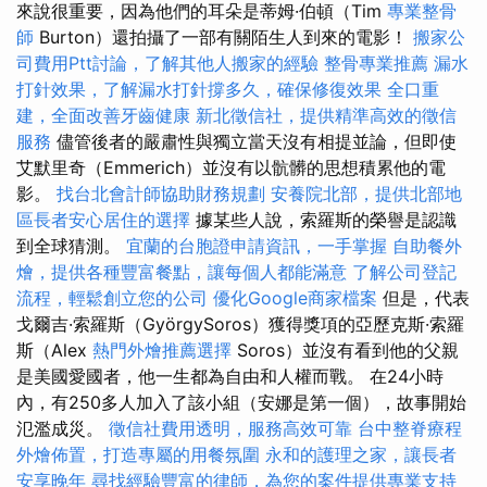
來說很重要，因為他們的耳朵是蒂姆·伯頓（Tim
專業整骨
師
Burton）還拍攝了一部有關陌生人到來的電影！
搬家公
司費用Ptt討論，了解其他人搬家的經驗
整骨專業推薦
漏水
打針效果，了解漏水打針撐多久，確保修復效果
全口重
建，全面改善牙齒健康
新北徵信社，提供精準高效的徵信
服務
儘管後者的嚴肅性與獨立當天沒有相提並論，但即使
艾默里奇（Emmerich）並沒有以骯髒的思想積累他的電
影。
找台北會計師協助財務規劃
安養院北部，提供北部地
區長者安心居住的選擇
據某些人說，索羅斯的榮譽是認識
到全球猜測。
宜蘭的台胞證申請資訊，一手掌握
自助餐外
燴，提供各種豐富餐點，讓每個人都能滿意
了解公司登記
流程，輕鬆創立您的公司
優化Google商家檔案
但是，代表
戈爾吉·索羅斯（GyörgySoros）獲得獎項的亞歷克斯·索羅
斯（Alex
熱門外燴推薦選擇
Soros）並沒有看到他的父親
是美國愛國者，他一生都為自由和人權而戰。 在24小時
內，有250多人加入了該小組（安娜是第一個），故事開始
氾濫成災。
徵信社費用透明，服務高效可靠
台中整脊療程
外燴佈置，打造專屬的用餐氛圍
永和的護理之家，讓長者
安享晚年
尋找經驗豐富的律師，為您的案件提供專業支持