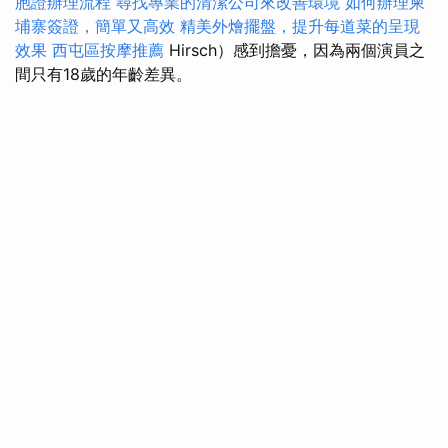
胞證辦理流程
尋找專業的清潔公司來改善環境
如何辦理柬
埔寨簽證，簡單又高效
精美外燴擺盤，提升每道菜的呈現
效果
西屯區按摩推薦
Hirsch）感到擔憂，因為兩個演員之
間只有18歲的年齡差異。