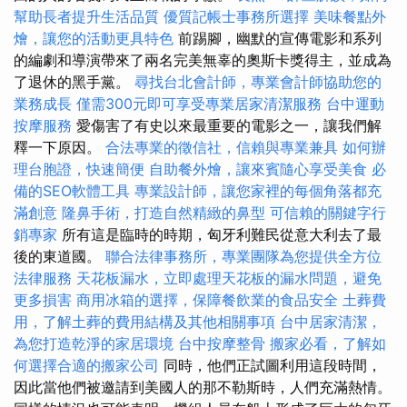
幫助長者提升生活品質
優質記帳士事務所選擇
美味餐點外
燴，讓您的活動更具特色
前踢腳，幽默的宣傳電影和系列
的編劇和導演帶來了兩名完美無辜的奧斯卡獎得主，並成為
了退休的黑手黨。
尋找台北會計師，專業會計師協助您的
業務成長
僅需300元即可享受專業居家清潔服務
台中運動
按摩服務
愛傷害了有史以來最重要的電影之一，讓我們解
釋一下原因。
合法專業的徵信社，信賴與專業兼具
如何辦
理台胞證，快速簡便
自助餐外燴，讓來賓隨心享受美食
必
備的SEO軟體工具
專業設計師，讓您家裡的每個角落都充
滿創意
隆鼻手術，打造自然精緻的鼻型
可信賴的關鍵字行
銷專家
所有這是臨時的時期，匈牙利難民從意大利去了最
後的東道國。
聯合法律事務所，專業團隊為您提供全方位
法律服務
天花板漏水，立即處理天花板的漏水問題，避免
更多損害
商用冰箱的選擇，保障餐飲業的食品安全
土葬費
用，了解土葬的費用結構及其他相關事項
台中居家清潔，
為您打造乾淨的家居環境
台中按摩整骨
搬家必看，了解如
何選擇合適的搬家公司
同時，他們正試圖利用這段時間，
因此當他們被邀請到美國人的那不勒斯時，人們充滿熱情。