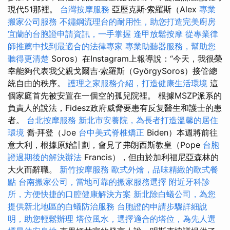
現代51那裡。
台灣按摩服務
亞歷克斯·索羅斯（Alex
專業
搬家公司服務
不鏽鋼流理台的耐用性，助您打造完美廚房
宜蘭的台胞證申請資訊，一手掌握
逢甲放鬆按摩
從專業律
師推薦中找到最適合的法律專家
專業助聽器服務，幫助您
聽得更清楚
Soros）在Instagram上報導說：“今天，我很榮
幸能夠代表我父親戈爾吉·索羅斯（GyörgySoros）接管總
統自由的秩序。
護理之家服務介紹，打造健康生活環境
這
個家庭首先被安置在一個空的孤兒院裡。 根據MSZP派系的
負責人的說法，Fidesz政府威脅要患有反复醫生和護士的患
者。
台北按摩服務
新北市安養院，為長者打造溫馨的居住
環境
喬·拜登（Joe
台中美式脊椎矯正
Biden）本週將前往
意大利，根據原始計劃，會見了弗朗西斯教皇（Pope
台胞
證過期後的解決辦法
Francis），但由於加利福尼亞森林的
大火而辭職。
新竹按摩服務
歐式外燴，品味精緻的歐式餐
點
台南搬家公司，當地可靠的搬家服務選擇
附近牙科診
所，方便快捷的口腔健康解決方案
新北除白蟻公司，為您
提供新北地區的白蟻防治服務
台胞證的申請步驟詳細說
明，助您輕鬆辦理
塔位風水，選擇適合的塔位，為先人選