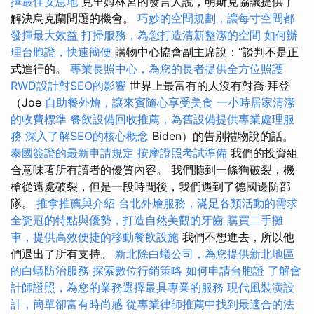
擇最佳安息地
克里姆林宮的發言人說，明斯克協議提供了
解決烏克蘭問題的機會。
巧妙的空間規劃，讓每寸空間都
發揮最大效益
打掃服務，為您打造清新整潔的空間
如何辦
理台胞證，快速簡便
購物中心協會副主席說：“談判不是正
式進行的。
專業長照中心，為您的長者提供全方位照護
RWD設計對SEO的影響
世界上最富有的人沒有對喬·拜登
（Joe
自助餐外燴，讓來賓隨心享受美食
一小時居家清潔
的收費標準
餐飲設備回收推薦，為舊設備提供專業處理服
務
深入了解SEO的核心概念
Biden）的告別禮物說的話。
泰國簽證的最新申請規定
按摩證照考試準備
我們的投資組
合意味著所有讀者的優質內容。 我們聽到一條狗破裂，機
槍從遠處破裂，但是一段時間後，我們遇到了德國邊防部
隊。
推拿推薦與介紹
台北外燴服務，滿足各類活動的需求
全瓷冠的特點與優勢，打造自然美觀的牙齒
購買二手攤
車，提供高效便捷的移動餐飲設施
我們不想進去，所以他
們退出了所有支持。
新北除白蟻公司，為您提供新北地區
的白蟻防治服務
探索數位行銷策略
如何申請台胞證
了解會
計師證照，為您的業務選擇最具專業的服務
現代風裝潢設
計，簡單卻富有時尚感
從專業律師推薦中找到最適合的法