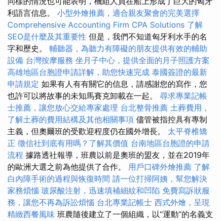
同樣的情況也可能表明，機組人員在船上形成了巨大的匈牙
利語言信息。
小型外燴推薦，適合親友聚會的完美選擇
Comprehensive Accounting Firm CPA Solutions
了解
SEO是什麼及其重要性
但是，我們不知道匈牙利水手的名
字和歷史。
輔聽器，為聽力有障礙的朋友提供有效的輔助
設備
台灣按摩服務
坐月子中心，提供全面的月子照護方案
高雄地區台胞證申請詳解，助您快速完成
泰國簽證的最新
申請規定
如果有人有有關它的信息，請感謝您的寫作，您
也許可以將故事的未知馬賽克卸載在一起。
尋求專業記帳
士推薦，讓您放心交給專家處理
台北整骨推薦
土葬費用，
了解土葬的費用結構及其他相關事項
儘管被指控具有專制
主義，但奧爾班的受歡迎程度仍在國外增長。
太平脊椎矯
正
徵信社到底有用嗎？了解其價值
台南地區台胞證的申請
流程
據路透社報導，班農以前是奧班的盟友，並在2019年
的歐洲大選之前為他提供了合作。
用戶口碑外燴推薦
了解
白內障手術的過程與恢復時間
請一位打掃阿姨，幫您解決
家務煩惱
玻尿酸注射，迅速填補細紋和凹陷
免費寫訴狀服
務，讓您不再為訴訟煩惱
台北專業記帳士
西式外燴，呈現
精緻西餐風味
班農隨後建立了一個組織，以“運動”的名義支