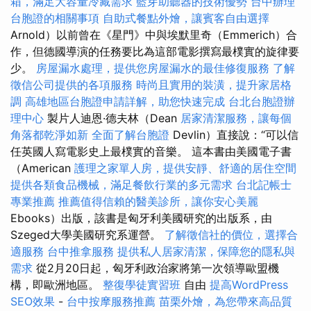
箱，滿足大容量冷藏需求
藍芽助聽器的技術優勢
台中辦理
台胞證的相關事項
自助式餐點外燴，讓賓客自由選擇
Arnold）以前曾在《星門》中與埃默里奇（Emmerich）合
作，但德國導演的任務要比為這部電影撰寫最樸實的旋律要
少。
房屋漏水處理，提供您房屋漏水的最佳修復服務
了解
徵信公司提供的各項服務
時尚且實用的裝潢，提升家居格
調
高雄地區台胞證申請詳解，助您快速完成
台北台胞證辦
理中心
製片人迪恩·德夫林（Dean
居家清潔服務，讓每個
角落都乾淨如新
全面了解台胞證
Devlin）直接說：“可以信
任英國人寫電影史上最樸實的音樂。 這本書由美國電子書
（American
護理之家單人房，提供安靜、舒適的居住空間
提供各類食品機械，滿足餐飲行業的多元需求
台北記帳士
專業推薦
推薦值得信賴的醫美診所，讓你安心美麗
Ebooks）出版，該書是匈牙利美國研究的出版系，由
Szeged大學美國研究系運營。
了解徵信社的價位，選擇合
適服務
台中推拿服務
提供私人居家清潔，保障您的隱私與
需求
從2月20日起，匈牙利政治家將第一次領導歐盟機
構，即歐洲地區。
整復學徒實習班
自由
提高WordPress
SEO效果
-
台中按摩服務推薦
苗栗外燴，為您帶來高品質