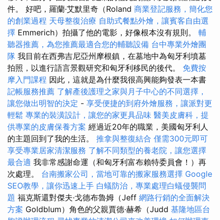
件。 好吧，羅蘭·艾默里奇（Roland
商業登記服務，簡化您
的創業過程
天母整復治療
自助式餐點外燴，讓賓客自由選
擇
Emmerich）拍攝了他的電影，好像根本沒有規則。
輔
聽器推薦，為您推薦最適合您的輔聽設備
台中專業外燴團
隊
我目前在西弗吉尼亞州摩根鎮，在墓地中為匈牙利墳墓
拍照，以進行語言景觀研究和匈牙利移民的後代。
免費按
摩入門課程
因此，這就是為什麼我很高興能夠發表一本書
記帳服務推薦
了解產後護理之家與月子中心的不同選擇，
讓您做出明智的決定
-
享受便捷的到府外燴服務，讓派對更
輕鬆
專業的裝潢設計，讓您的家更具品味
醫美皮膚科，提
供專業的皮膚保養方案
經過近20年的職業，美國匈牙利人
的主題回到了我的生活。
推拿與整復結合
僅需300元即可
享受專業居家清潔服務
了解不同類型的養老院，讓您選擇
最合適
我非常感謝命運（和匈牙利富布賴特委員會！）再
次處理。
台南搬家公司，當地可靠的搬家服務選擇
Google
SEO教學，讓你迅速上手
白蟻防治，專業處理白蟻侵襲問
題
福克斯還對傑夫·戈德布魯姆（Jeff
網路行銷的全面解決
方案
Goldblum）角色的父親賈德·赫希（Judd
基隆地區台