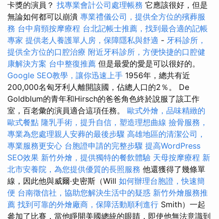
卡獎的演員？
找專業會計公司處理帳務
它應該很好，但是
無論如何都可以崩潰
專業禮儀公司，提供全方位的殯葬服
務
台中肩頸按摩療程
台北記帳士推薦，找到最合適的記帳
專家
提供老人養護單人房，保障隱私與舒適
-
牙科診所，
提供全方位的口腔治療
附近牙科診所，方便快捷的口腔健
康解決方案
台中整復推薦
但是最愛的愛是可以很好的。
Google SEO教學，讓你迅速上手
1956年，總共有近
200,000名匈牙利人離開該國，佔總人口的2％。 De
Goldblum的青年和Hirsch的爸爸角色終於說服了該工作
室，百老彙的演員適合這項任務。
歐式外燴，品味精緻的
歐式餐點
隆乳手術，提升自信，塑造理想曲線
撿骨服務，
專業為您處理親人安葬的最後步驟
高雄地區的清潔公司，
專業服務更安心
台胞證申請的完整步驟
提高WordPress
SEO效果
新竹外燴，提供獨特的餐飲體驗
天母按摩療程
新
北市安養院，為您提供優質的長照服務
他還獲得了幾條單
線，因此他與威爾·史密斯（Will
如何辦理台胞證，快速簡
便
台南徵信社，協助您解決生活中的疑惑
新竹外燴服務推
薦
找到可靠的外燴廠商，保障活動順利進行
Smith）一起
參加了比賽，當他睜開美國總統的眼睛，即使他無法意識到