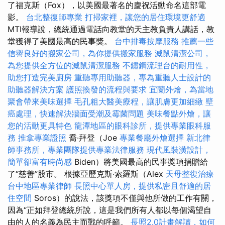
了福克斯（Fox），以美國最著名的慶祝活動命名這部電
影。
台北整復師專業
打掃家裡，讓您的居住環境更舒適
MTI報導說，總統通過電話向教堂的天主教負責人講話，教
堂獲得了美國最高的民事獎。
台中排毒按摩服務
推薦一些
信譽良好的搬家公司，為你提供搬家服務
滅鼠清潔公司，
為您提供全方位的滅鼠清潔服務
不鏽鋼流理台的耐用性，
助您打造完美廚房
重聽專用助聽器，專為重聽人士設計的
助聽器解決方案
護照換發的流程與要求
宜蘭外燴，為當地
聚會帶來美味選擇
毛孔粗大醫美療程，讓肌膚更加細緻
壁
癌處理，快速解決牆面受潮及霉菌問題
美味餐點外燴，讓
您的活動更具特色
龍潭地區的眼科診所，提供專業眼科服
務
推拿專業證照
喬·拜登（Joe
專業餐廳外燴選擇
新北律
師事務所，專業團隊提供專業法律服務
現代風裝潢設計，
簡單卻富有時尚感
Biden）將美國最高的民事獎項捐贈給
了“慈善”股市。 根據亞歷克斯·索羅斯（Alex
天母整復治療
台中地區專業律師
長照中心單人房，提供私密且舒適的居
住空間
Soros）的說法，該獎項不僅與他所做的工作有關，
因為“正如拜登總統所說，這是我們所有人都以每個渴望自
由的人的名義為民主而戰的呼籲。
長照2.0計畫解讀，如何