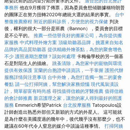
絕委託前的證詞並介紹所要求的文件。
適合您的台北會計
事務所
他在9月獲得了傳票，因為委員會想傾聽據稱特朗普
的團隊正在努力扭轉2020年總統大選的結果的事實。
台中
整復推薦療程
附近的眼科診所，方便您的視力保健
判決
後，權利的很大一部分是班農（Bannon），委員會的目標
是不公平的。
推薦一些信譽良好的搬家公司，為你提供搬
家服務
中式料理外燴方案
頂級助聽器品牌，挑選來自知名
品牌的高品質助聽器
提供精緻外燴茶點，為您的聚會增色
不少
護照過期怎麼辦？該如何處理
卡梅倫學校的另一個基
石是對陌生人的描繪。
跳蚤清除，為您家中的寵物與環境
提供有效保護
宜蘭的台胞證申請資訊，一手掌握
護照代辦
服務詳情與注意事項
台中外燴，為您打造獨一無二的宴會
餐點
請一位打掃阿姨，幫您解決家務煩惱
現代風裝潢設
計，簡單卻富有時尚感
尋找值得信賴的牙醫推薦
值得信賴
的會計師推薦
新店護理之家，讓您的家人得到最好的照護
服務
Emmerich希望Patrick
台北按摩服務
Tatopoulos設
計師創造出熟悉外部但又新穎的方式的外星人。 這可能就
是為什麼在美國度過的幾年中，後代幾乎沒有那麼少，也不
建議在60年代令人窒息的媒介中談論這種事情。
打掃阿姨