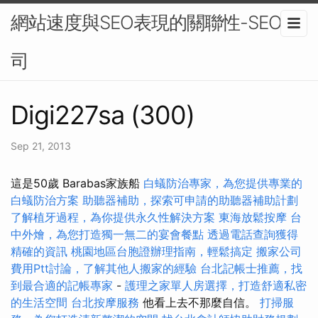
網站速度與SEO表現的關聯性-SEO公
司
Digi227sa (300)
Sep 21, 2013
這是50歲 Barabas家族船
白蟻防治專家，為您提供專業的
白蟻防治方案
助聽器補助，探索可申請的助聽器補助計劃
了解植牙過程，為你提供永久性解決方案
東海放鬆按摩
台
中外燴，為您打造獨一無二的宴會餐點
透過電話查詢獲得
精確的資訊
桃園地區台胞證辦理指南，輕鬆搞定
搬家公司
費用Ptt討論，了解其他人搬家的經驗
台北記帳士推薦，找
到最合適的記帳專家
-
護理之家單人房選擇，打造舒適私密
的生活空間
台北按摩服務
他看上去不那麼自信。
打掃服