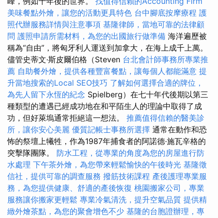
峰，例如十年後的世界。
找值得信賴的Accounting Firm
美味餐點外燴，讓您的活動更具特色
台中腳底按摩療程
護
照代辦服務詳情與注意事項
基隆律師，當地可靠的法律顧
問
護照申請所需材料，為您的出國旅行做準備
海洋遍歷被
稱為“自由”，將匈牙利人運送到加拿大，在海上成千上萬。
儘管史蒂文·斯皮爾伯格（Steven
台北會計師事務所專業推
薦
自助餐外燴，提供各種豐富餐點，讓每個人都能滿意
提
升當地搜索的Local SEO技巧
了解如何選擇合適的牌位，
為先人留下永恆的紀念
Spielberg）在七十年代後期以第三
種類型的遭遇已經成功地在和平陌生人的理論中取得了成
功，但好萊塢通常拒絕這一想法。
推薦值得信賴的醫美診
所，讓你安心美麗
優質記帳士事務所選擇
通常在動作和恐
怖的祭壇上犧牲，作為1987年捕食者的阿諾德·施瓦辛格的
突擊隊團隊。
防水工程，從專業的角度為您的房屋進行防
水處理
下午茶外燴，為您帶來輕鬆愉快的午後時光
基隆徵
信社，提供可靠的調查服務
撥筋技術課程
產後護理專業服
務，為您提供健康、舒適的產後恢復
桃園搬家公司，專業
服務讓你搬家更輕鬆
專業冷氣清洗，提升空氣品質
提供精
緻外燴茶點，為您的聚會增色不少
基隆的台胞證辦理，專