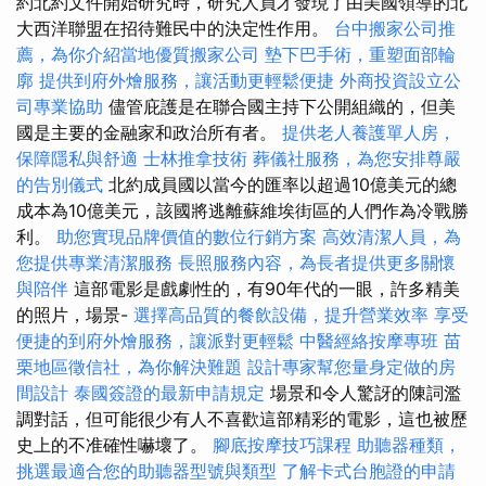
約北約文件開始研究時，研究人員才發現了由美國領導的北
大西洋聯盟在招待難民中的決定性作用。
台中搬家公司推
薦，為你介紹當地優質搬家公司
墊下巴手術，重塑面部輪
廓
提供到府外燴服務，讓活動更輕鬆便捷
外商投資設立公
司專業協助
儘管庇護是在聯合國主持下公開組織的，但美
國是主要的金融家和政治所有者。
提供老人養護單人房，
保障隱私與舒適
士林推拿技術
葬儀社服務，為您安排尊嚴
的告別儀式
北約成員國以當今的匯率以超過10億美元的總
成本為10億美元，該國將逃離蘇維埃街區的人們作為冷戰勝
利。
助您實現品牌價值的數位行銷方案
高效清潔人員，為
您提供專業清潔服務
長照服務內容，為長者提供更多關懷
與陪伴
這部電影是戲劇性的，有90年代的一眼，許多精美
的照片，場景-
選擇高品質的餐飲設備，提升營業效率
享受
便捷的到府外燴服務，讓派對更輕鬆
中醫經絡按摩專班
苗
栗地區徵信社，為你解決難題
設計專家幫您量身定做的房
間設計
泰國簽證的最新申請規定
場景和令人驚訝的陳詞濫
調對話，但可能很少有人不喜歡這部精彩的電影，這也被歷
史上的不准確性嚇壞了。
腳底按摩技巧課程
助聽器種類，
挑選最適合您的助聽器型號與類型
了解卡式台胞證的申請