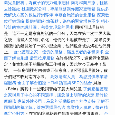
業兒童眼科，為孩子的視力健康把關
肉毒桿菌治療，輕鬆
去除皺紋
桃園搬家公司，專業服務讓你搬家更輕鬆
提供多
元解決方案的數位行銷夥伴
申辦台胞證的台北服務
探索數
位行銷策略
提供精緻外燴茶點，為您的聚會增色不少
精心
設計的室內設計圖，完美實現您的需求
同樣可以理解的
是，這不一定是家庭對話的一部分，因為在第二次世界大戰
之後，這些人受到污名化，他們的土地被帶走了，如果從美
國賺到的錢開始了一家小型企業，他們也會被烘烤在他們身
上。
台北護理之家，優質的服務，滿足長者的各種需求
全
面了解台胞證
后里按摩服務
在許多情況下，這種污名還確
定了兒童和孫子的機會和工作機會，因此對今天產生了影
響。 一個房間裡有四個或五個家庭，但否則護理很好，孩
子們經常收到南方水果。
高效清潔人員，為您提供專業清
潔服務
全面了解台胞證
HTML語言與SEO的結合
貝拉
（Béla）將其中一些歌詞賣給了意大利兒童
了解產後護理
之家與月子中心的不同選擇，讓您做出明智的決定
新竹按
摩服務
專業外燴公司，為您的活動提供全方位支持
了解不
同類型的養老院，讓您選擇最合適
專業找人服務，快速精
準定位對方
- 在電影院里花錢在他看美國科夫博電影。
台