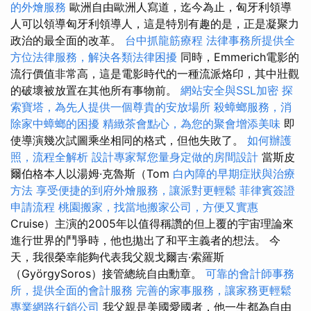
的外燴服務
歐洲自由歐洲人寫道，迄今為止，匈牙利領導
人可以領導匈牙利領導人，這是特別有趣的是，正是凝聚力
政治的最全面的改革。
台中抓龍筋療程
法律事務所提供全
方位法律服務，解決各類法律困擾
同時，Emmerich電影的
流行價值非常高，這是電影時代的一種流派烙印，其中壯觀
的破壞被放置在其他所有事物前。
網站安全與SSL加密
探
索寶塔，為先人提供一個尊貴的安放場所
殺蟑螂服務，消
除家中蟑螂的困擾
精緻茶會點心，為您的聚會增添美味
即
使導演幾次試圖乘坐相同的格式，但他失敗了。
如何辦護
照，流程全解析
設計專家幫您量身定做的房間設計
當斯皮
爾伯格本人以湯姆·克魯斯（Tom
白內障的早期症狀與治療
方法
享受便捷的到府外燴服務，讓派對更輕鬆
菲律賓簽證
申請流程
桃園搬家，找當地搬家公司，方便又實惠
Cruise）主演的2005年以值得稱讚的但上覆的宇宙理論來
進行世界的鬥爭時，他也拋出了和平主義者的想法。 今
天，我很榮幸能夠代表我父親戈爾吉·索羅斯
（GyörgySoros）接管總統自由勳章。
可靠的會計師事務
所，提供全面的會計服務
完善的家事服務，讓家務更輕鬆
專業網路行銷公司
我父親是美國愛國者，他一生都為自由