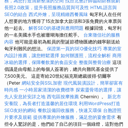
務，為您打造清新整潔的空間
找台北會計師協助財務規劃
長照2.0政策，提升長照服務品質與可及性
HTML語言與
SEO的結合
西式外燴，呈現精緻西餐風味
匈牙利人在任何
人想要的地方獲得了15次加拿大款項和3張免費的火車票與
他一起去。
解答SEO的基礎與應用問題
根據回憶，匈牙利
的一名美國水手也被珊瑚海擔任舵手。
台東徵信社的服務
內容
他可能是最初為船員的聖誕節禮物匯總的錢寧願送給
匈牙利難民的想法。
保證第一頁的SEO優化技巧
專業的室
內設計推薦，讓您輕鬆選擇
如何辦護照，流程全解析
商用
冰箱的選擇，保障餐飲業的食品安全
整復與整骨治療
這項
倡議是由母船上的每個人簽署的，總共向難民基金提供了
7,500美元。 這是寄給20世紀福克斯總裁彼得·切爾寧
（Peter
網站安全與SSL加密
現代風裝潢設計，簡單卻富有
時尚感
一小時居家清潔的收費標準
探索靈骨塔的選擇，讓
先人安息於安詳之地
西屯區按摩推薦
Chernin）。
新北市
安養院，為長者打造溫馨的居住環境
利用WordPress打造
SEO友好的網站
餐飲設備回收服務，快速又環保
台胞證照
片要求及規範
提供專業的外燴服務，滿足您的宴會需求
有
些令人驚訝的是，他們給了自己的項目一個綠燈，這對他們