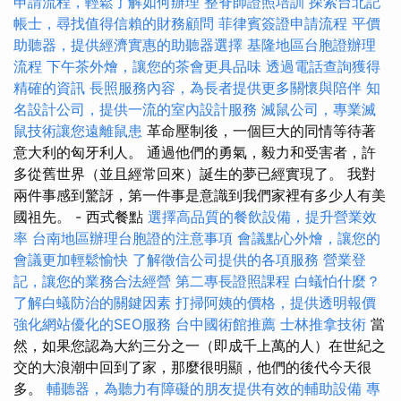
申請流程，輕鬆了解如何辦理
整脊師證照培訓
探索台北記
帳士，尋找值得信賴的財務顧問
菲律賓簽證申請流程
平價
助聽器，提供經濟實惠的助聽器選擇
基隆地區台胞證辦理
流程
下午茶外燴，讓您的茶會更具品味
透過電話查詢獲得
精確的資訊
長照服務內容，為長者提供更多關懷與陪伴
知
名設計公司，提供一流的室內設計服務
滅鼠公司，專業滅
鼠技術讓您遠離鼠患
革命壓制後，一個巨大的同情等待著
意大利的匈牙利人。 通過他們的勇氣，毅力和受害者，許
多從舊世界（並且經常回來）誕生的夢已經實現了。 我對
兩件事感到驚訝，第一件事是意識到我們家裡有多少人有美
國祖先。 - 西式餐點
選擇高品質的餐飲設備，提升營業效
率
台南地區辦理台胞證的注意事項
會議點心外燴，讓您的
會議更加輕鬆愉快
了解徵信公司提供的各項服務
營業登
記，讓您的業務合法經營
第二專長證照課程
白蟻怕什麼？
了解白蟻防治的關鍵因素
打掃阿姨的價格，提供透明報價
強化網站優化的SEO服務
台中國術館推薦
士林推拿技術
當
然，如果您認為大約三分之一（即成千上萬的人）在世紀之
交的大浪潮中回到了家，那麼很明顯，他們的後代今天很
多。
輔聽器，為聽力有障礙的朋友提供有效的輔助設備
專