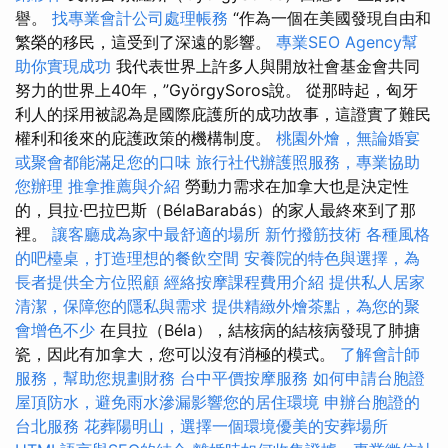
譽。
找專業會計公司處理帳務
“作為一個在美國發現自由和
繁榮的移民，這受到了深遠的影響。
專業SEO Agency幫
助你實現成功
我代表世界上許多人與開放社會基金會共同
努力的世界上40年，”GyörgySoros說。 從那時起，匈牙
利人的採用被認為是國際庇護所的成功故事，這證實了難民
權利和後來的庇護政策的機構制度。
桃園外燴，無論婚宴
或聚會都能滿足您的口味
旅行社代辦護照服務，專業協助
您辦理
推拿推薦與介紹
勞動力需求在加拿大也是決定性
的，貝拉·巴拉巴斯（BélaBarabás）的家人最終來到了那
裡。
讓客廳成為家中最舒適的場所
新竹撥筋技術
各種風格
的吧檯桌，打造理想的餐飲空間
安養院的特色與選擇，為
長者提供全方位照顧
經絡按摩課程費用介紹
提供私人居家
清潔，保障您的隱私與需求
提供精緻外燴茶點，為您的聚
會增色不少
在貝拉（Béla），結核病的結核病發現了肺搪
瓷，因此有加拿大，您可以沒有消極的模式。
了解會計師
服務，幫助您規劃財務
台中平價按摩服務
如何申請台胞證
屋頂防水，避免雨水滲漏影響您的居住環境
申辦台胞證的
台北服務
花葬陽明山，選擇一個環境優美的安葬場所