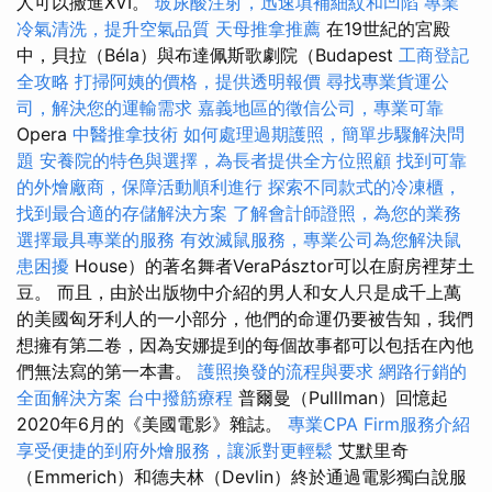
人可以搬進XVI。
玻尿酸注射，迅速填補細紋和凹陷
專業
冷氣清洗，提升空氣品質
天母推拿推薦
在19世紀的宮殿
中，貝拉（Béla）與布達佩斯歌劇院（Budapest
工商登記
全攻略
打掃阿姨的價格，提供透明報價
尋找專業貨運公
司，解決您的運輸需求
嘉義地區的徵信公司，專業可靠
Opera
中醫推拿技術
如何處理過期護照，簡單步驟解決問
題
安養院的特色與選擇，為長者提供全方位照顧
找到可靠
的外燴廠商，保障活動順利進行
探索不同款式的冷凍櫃，
找到最合適的存儲解決方案
了解會計師證照，為您的業務
選擇最具專業的服務
有效滅鼠服務，專業公司為您解決鼠
患困擾
House）的著名舞者VeraPásztor可以在廚房裡芽土
豆。 而且，由於出版物中介紹的男人和女人只是成千上萬
的美國匈牙利人的一小部分，他們的命運仍要被告知，我們
想擁有第二卷，因為安娜提到的每個故事都可以包括在內他
們無法寫的第一本書。
護照換發的流程與要求
網路行銷的
全面解決方案
台中撥筋療程
普爾曼（Pulllman）回憶起
2020年6月的《美國電影》雜誌。
專業CPA Firm服務介紹
享受便捷的到府外燴服務，讓派對更輕鬆
艾默里奇
（Emmerich）和德夫林（Devlin）終於通過電影獨白說服