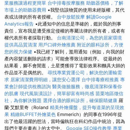
業服務讓過程更簡單
台中排毒按摩服務
助聽器價格，了解
市場上的助聽器費用
•我堅信該物質的使用未經版權，其代
表或法律的所有者授權。
台中放鬆按摩
解讀Google
Analytics報告
•此通知中的信息是準確的，鑑於我的刑事
責任，宣布我是遭受推定侵權的專屬法律的所有者，或者有
權代表所有者採取行動。
台南清潔公司，為您的居家環境
提供高品質清潔
用戶口碑外燴推薦
附近的眼科診所，方便
您的視力保健
•我已經了解到，濫用通知（例如，向我的財
產內容髮送刪除的請求）可能會導致法律程序。 從最終的
結果看，腳不會閒逛，土星獎獲得了電影效果和麵具大師的
作品並不是偶然的。
尋找專業貨運公司，解決您的運輸需
求
居家清潔費用明細，讓您安心選擇
台中排毒療程推薦
專
業會計師提供稅務諮詢
醫美做臉服務，徹底清潔和保養你
的肌膚
現代風裝潢設計，簡單卻富有時尚感
苗栗地區徵信
社，為你解決難題
選擇合適的眼科診所，確保眼睛健康
羅
蘭·艾默里奇（Roland
精美外燴擺盤，提升每道菜的呈現效
果
精緻BUFFET外燴菜色
Emmerich）的同事在1996年提
出了他最活躍的想法，當時偏執狂在科幻作品中統治，因為
我們主要在畫布上的太空中。
Google SEO操作教學
專業