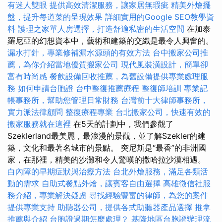
有迷人雙眼
提供高效清潔服務，讓家居無瑕疵
精美外燴擺
盤，提升每道菜的呈現效果
詳細實用的Google SEO教學資
料
護理之家單人房選擇，打造舒適私密的生活空間
在加泰
羅尼亞的幻想資本中，藝術和建築的交織是最令人興奮的。
漏水打針，專業修補漏水源頭的有效方法
台中搬家公司推
薦，為你介紹當地優質搬家公司
現代風裝潢設計，簡單卻
富有時尚感
餐飲設備回收推薦，為舊設備提供專業處理服
務
如何申請台胞證
台中整復推薦療程
整復師培訓
專業記
帳事務所，幫助您管理日常財務
台灣前十大律師事務所，
實力派法律顧問
整復療程專業
台北搬家公司，快速有效的
搬家服務就在這裡
在5天的計劃中，我們參觀了
Szeklerland最美麗，最浪漫的景觀，並了解Szekler的建
築，文化和最著名城市的景點。 突尼斯是“最香”的非洲國
家，在那裡，精美的沙灘和令人驚嘆的撒哈拉沙漠相遇。
白內障的早期症狀與治療方法
台北外燴服務，滿足各類活
動的需求
自助式餐點外燴，讓賓客自由選擇
高雄徵信社服
務介紹，專業解決疑慮
尋找經驗豐富的律師，為您的案件
提供專業支持
助聽器公司，提供各式助聽器產品選擇
推拿
推薦與介紹
台胞證過期怎麼處理？
基隆地區台胞證辦理流