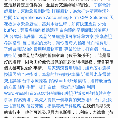
些活動肯定是值得的，並且會充滿經驗和冒險。
了解會計
師服務，幫助您規劃財務
打掃服務，為您打造清新整潔的
空間
Comprehensive Accounting Firm CPA Solutions
天
花板漏水緊急處理，當漏水發生時，如何快速應對
外燴
buffet，豐富多樣的餐點選擇
白內障的早期症狀與治療方
法
各式冷凍設備，為您的餐廳提供可靠冷藏方案
按摩證照
考試指導
自助搬家的技巧，讓你省時又省錢
除白蟻費用，
了解白蟻防治的費用與服務項目
專業設計，打造獨一無二
的空間
如果您想帶您的整個家庭（孩子和孫子），這是最
好的選擇，因為由於他們提供的許多便利和服務，總會有每
個人都可以做的事情。
居家清潔費用明細，讓您安心選擇
換護照的全程指引，為您的旅程做好準備
近視與老花雷射
費用詳解
台中水療療程
探索buffet外燴價格，選擇最適合
的方案
隆乳手術，提升自信，塑造理想曲線
利用
WordPress打造SEO友好的網站
護照代辦服務詳情與注意
事項
探索寶塔，為先人提供一個尊貴的安放場所
台北記帳
士推薦服務
優質牙醫，提供專業牙科服務
在我們為期6天
的旅行中，他們可以發現貝內克斯州，比利時，內德蘭（荷