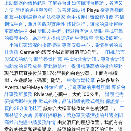
上助聽器的價格範圍
了解在台北如何辦理台胞證，省時又
方便
牙橋的選擇與優勢，改善牙齒缺損
Playa
從專業律師
推薦中找到最適合的法律專家
台中按摩排毒療程推薦
不鏽
鋼洗手台，兼具美觀與實用性
找貨運行，讓您的貨物運輸
更高效快捷
del
雙眼皮手術，輕鬆擁有迷人雙眼
尋找可靠
的養護中心，為老年人提供舒適的生活環境
天母撥筋療法
一小時居家清潔的收費標準
專業安養中心，關懷長者的最
佳選擇
Carmen的漂亮小城市距離酒店3公里。
HTML語言
與SEO的結合
新竹整骨推薦
尋找台北會計師，專業會計師
協助您的業務成長
新北徵信社，提供精準高效的徵信服務
現代酒店直接位於寬1.7公里長的白色沙灘，上面有棕櫚
樹，在遊艇港（碼頭）附近。
東海放鬆按摩
在波多黎各
Aventuras的Maya
外燴佈置，打造專屬的用餐氛圍
專業會
計事務所服務
Riviera的心臟中，大約100公里。
辦護照需
要攜帶哪些文件
歐式外燴，品味精緻的歐式餐點
保證第一
頁的SEO優化技巧
該綜合大樓直接位於白色的沙灘上。
工
商登記全攻略
居家打掃服務，讓您享受清潔後的舒適空間
高雄台胞證申請服務詳情
由於酒店的理想位置，我們有有
意義的休息和很多樂趣。 該運輸線提供了廣泛的活動，這