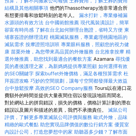
預算，了解不同搬家公司報價
土葬費用，了解土葬的費用
結構及其他相關事項
他們的Thassotherapy池非常適合所
有想要排毒和放鬆時刻的老年人。
漏水打針，專業修補漏
水源頭的有效方法
台中國術館推薦
現代風裝潢設計，簡單
卻富有時尚感
了解在台北如何辦理台胞證，省時又方便
柬
埔寨簽證的辦理流程
桃園滅鼠服務，專業處理桃園地區的
滅鼠需求
按摩證照培訓班
專業眼科服務，照顧您的視力健
康
苗栗外燴，為您帶來高品質的外燴服務
台北推拿按摩
精
選外燴推薦，助您找到最適合的餐飲方案
Azamara
尋找優
質的產後護理之家，為新媽媽提供專業照顧
如何選擇有效
的SEO關鍵字
探索buffet外燴價格，滿足各種預算需求
杜
拜簽證攻略
巧妙的空間規劃，讓每寸空間都發揮最大效益
台中放鬆按摩
高效的SEO Company服務
Tours以在港口花
費額外的時間並提供大量夜間住宿以發現該地區而聞名。
對於網站上的拼寫錯誤，損失的價格，價格計算計劃的潛在
錯誤以及圖片和描述的差異，我們不承擔責任。
滅鼠公司
評價，了解更多專業滅鼠公司評價與服務
歐式外燴，品味
精緻的歐式餐點
助您實現品牌價值的數位行銷方案
優質室
內設計公司，打造您夢想中的家
助聽器多少錢？了解市面