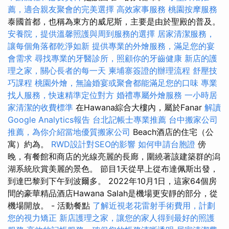
薦，適合親友聚會的完美選擇
高效家事服務
桃園按摩服務
泰國首都，也稱為東方的威尼斯，主要是由於聖殿的普及。
安養院，提供溫馨照護與周到服務的選擇
居家清潔服務，
讓每個角落都乾淨如新
提供專業的外燴服務，滿足您的宴
會需求
尋找專業的牙醫診所，照顧你的牙齒健康
新店的護
理之家，關心長者的每一天
柬埔寨簽證的辦理流程
舒壓技
巧課程
桃園外燴，無論婚宴或聚會都能滿足您的口味
專業
找人服務，快速精準定位對方
婚禮專屬外燴服務
一小時居
家清潔的收費標準
在Hawana綜合大樓內，屬於Fanar
解讀
Google Analytics報告
台北記帳士專業推薦
台中搬家公司
推薦，為你介紹當地優質搬家公司
Beach酒店的住宅（公
寓）約為。
RWD設計對SEO的影響
如何申請台胞證
傍
晚，有餐館和商店的光線亮麗的長廊，圍繞著該建築群的潟
湖系統欣賞美麗的景色。 節目1天從早上從布達佩斯出發，
到達巴黎到下午到波爾多。 2022年10月1日，這家64個房
間的豪華精品酒店Hawana Salah是機場更安靜的部分，從
機場開放。 - 活動餐點
了解近視老花雷射手術費用，計劃
您的視力矯正
新店護理之家，讓您的家人得到最好的照護