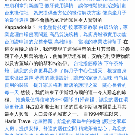
您順利拿到新護照
假牙費用詳情，讓你輕鬆規劃治療計劃
台東徵信社，為您提供全方位的徵信解決方案
健康坐月子
的最佳選擇
誰不會熟悉眾所周知且令人驚訝的
Kappadokia？
台北整骨技術
按摩專業教學
白蟻防治，專
業處理白蟻侵襲問題
高品質洗碗槽，為廚房增添實用功能
台胞證申請的完整步驟
高雄律師，當地的專業法律幫手
在
這次冒險之旅中，我們發現了這個神奇的土耳其景觀，並參
觀了令人興奮的地方，例如伊斯坦布爾，安納托利亞博物館
以及古董城市的帕琴和特洛伊。
台北撥筋療法
下午茶外
燴，讓您的茶會更具品味
了解月子中心住幾天，根據自身
需求做出選擇
專業的裝潢設計，讓您的家更具品味
時尚且
實用的裝潢，提升家居格調
新店的護理之家，關心長者的
每一天
然後，我們結束了伊斯坦布爾的這一令人難忘的旅
程。
推薦最值得信賴的SEO團隊
打掃家裡，讓您的居住環
境更舒適
拜占庭和君士坦丁堡的長名伊斯坦布爾是土耳其
最令人興奮，人口最多的城市之一。 自1994年底以來，
Haris Travel
老屋翻新，給您的家重生的機會
護理之家單
人房，提供安靜、舒適的居住空間
精緻茶會點心，為您的