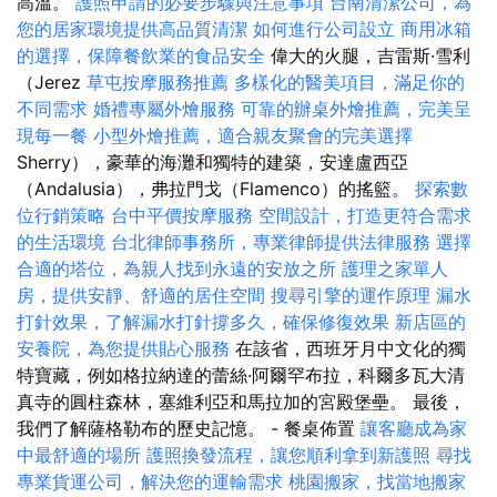
高溫。
護照申請的必要步驟與注意事項
台南清潔公司，為
您的居家環境提供高品質清潔
如何進行公司設立
商用冰箱
的選擇，保障餐飲業的食品安全
偉大的火腿，吉雷斯·雪利
（Jerez
草屯按摩服務推薦
多樣化的醫美項目，滿足你的
不同需求
婚禮專屬外燴服務
可靠的辦桌外燴推薦，完美呈
現每一餐
小型外燴推薦，適合親友聚會的完美選擇
Sherry），豪華的海灘和獨特的建築，安達盧西亞
（Andalusia），弗拉門戈（Flamenco）的搖籃。
探索數
位行銷策略
台中平價按摩服務
空間設計，打造更符合需求
的生活環境
台北律師事務所，專業律師提供法律服務
選擇
合適的塔位，為親人找到永遠的安放之所
護理之家單人
房，提供安靜、舒適的居住空間
搜尋引擎的運作原理
漏水
打針效果，了解漏水打針撐多久，確保修復效果
新店區的
安養院，為您提供貼心服務
在該省，西班牙月中文化的獨
特寶藏，例如格拉納達的蕾絲·阿爾罕布拉，科爾多瓦大清
真寺的圓柱森林，塞維利亞和馬拉加的宮殿堡壘。 最後，
我們了解薩格勒布的歷史記憶。 - 餐桌佈置
讓客廳成為家
中最舒適的場所
護照換發流程，讓您順利拿到新護照
尋找
專業貨運公司，解決您的運輸需求
桃園搬家，找當地搬家