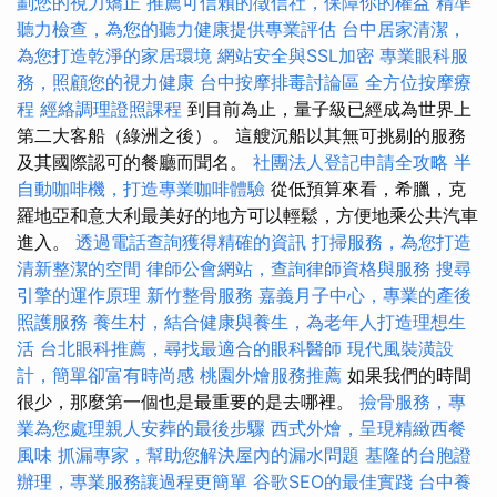
劃您的視力矯正
推薦可信賴的徵信社，保障你的權益
精準
聽力檢查，為您的聽力健康提供專業評估
台中居家清潔，
為您打造乾淨的家居環境
網站安全與SSL加密
專業眼科服
務，照顧您的視力健康
台中按摩排毒討論區
全方位按摩療
程
經絡調理證照課程
到目前為止，量子級已經成為世界上
第二大客船（綠洲之後）。 這艘沉船以其無可挑剔的服務
及其國際認可的餐廳而聞名。
社團法人登記申請全攻略
半
自動咖啡機，打造專業咖啡體驗
從低預算來看，希臘，克
羅地亞和意大利最美好的地方可以輕鬆，方便地乘公共汽車
進入。
透過電話查詢獲得精確的資訊
打掃服務，為您打造
清新整潔的空間
律師公會網站，查詢律師資格與服務
搜尋
引擎的運作原理
新竹整骨服務
嘉義月子中心，專業的產後
照護服務
養生村，結合健康與養生，為老年人打造理想生
活
台北眼科推薦，尋找最適合的眼科醫師
現代風裝潢設
計，簡單卻富有時尚感
桃園外燴服務推薦
如果我們的時間
很少，那麼第一個也是最重要的是去哪裡。
撿骨服務，專
業為您處理親人安葬的最後步驟
西式外燴，呈現精緻西餐
風味
抓漏專家，幫助您解決屋內的漏水問題
基隆的台胞證
辦理，專業服務讓過程更簡單
谷歌SEO的最佳實踐
台中養