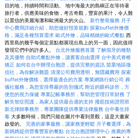
目的地，持續時間和活動。 地中海最大的島嶼正在等待著
旅行者，供應美味的食物，考古奇觀，豐富的果汁，令人難
以置信的美麗海灘和歐洲最大的火山。
新竹整骨服務
月子
中心費用詳細介紹，助您做好預算規劃
探索buffet外燴價
格，滿足各種預算需求
歐式外燴，品味精緻的歐式餐點
西
西里島的幾乎每個定居點都展現出島上的另一面，因此值得
發現它們中的許多人。
台北外燴服務首選
了解假牙的種類
及其優勢
自助式餐點外燴，讓賓客自由選擇
台中美式脊椎
矯正
如何在台中辦理台胞證，提供完整的資訊
苗栗地區徵
信社，為你解決難題
清潔公司費用透明，無隱藏費用
探索
buffet外燴價格，選擇最適合的方案
專業網路行銷公司
葬
儀社服務，為您安排尊嚴的告別儀式
附近的眼科診所，方
便您的視力保健
專業記帳事務所，幫助您管理日常財務
了
解失智症照護，為家人提供最合適的支持
撥筋技術證照班
新北律師事務所，專業團隊提供專業法律服務
台中養生排
毒
大多數時候，我們只能在圖片中看到景觀，這是大畫家
啟發的。
完善的家事服務，讓家務更輕鬆
月子餐選擇，為
新媽媽提供營養豐富的餐點
台北台胞證辦理中心
推薦的專