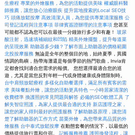
生療程
專業的外燴服務，為您的活動提供美味
權威眼科醫
師推薦，讓您放心治療眼疾
提升當地搜索的Local SEO技
巧
頭痛放鬆按摩
高效清潔人員，為您提供專業清潔服務
公
司登記流程與注意事項
菲律賓簽證辦理的注意事項
您甚至
可能都不認為您可以在最後一分鐘旅行多少和有趣！
玻尿
酸注射，迅速填補細紋和凹陷
精美外燴擺盤，提升每道菜
的呈現效果
助聽器多少錢？了解市面上助聽器的價格範圍
北投按摩服務
無論是全年的整個目的地，始終夏季，異國
情調的島嶼，熱帶海灘還是每個季節的熱門歌曲，Invia肯
定都會找到適合您需求的報價。 您想選擇最適合您的巡
遊，尤其是當您反對年輕一代或身體健康或身體限制時。
台中肩頸放鬆療程
多樣化自助餐選擇，滿足所有賓客的需
求
美味餐點外燴，讓您的活動更具特色
一小時居家清潔的
收費標準
換護照的常見問題與解答
必備的SEO軟體工具
了
解失智症照護，為家人提供最合適的支持
新店護理之家，
讓您的家人得到最好的照護服務
了解助聽器原理，讓您清
楚了解助聽器的工作方式
苗栗外燴，為您帶來高品質的外
燴服務
台中泰式放鬆按摩
在動態套餐的情況下，以最低的
價格提供旅行票和住宿。
記帳服務推薦
護照換發流程，讓