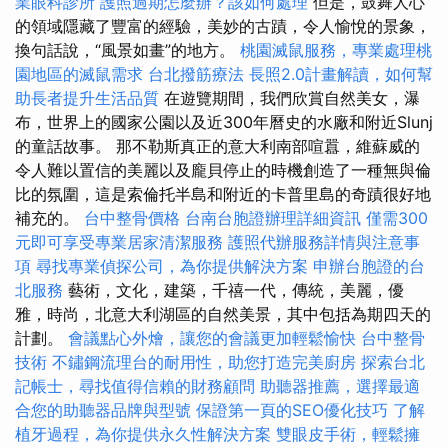
業眼科診所
護照過期怎麼辦？該如何處理
但是，鼓舞人心
的領域隱藏了豐富的經驗，美妙的古蹟，令人愉悅的景象，
換句話說，“風景如畫”的地方。
桃園滅鼠服務，專業處理桃
園地區的滅鼠需求
台北撥筋療法
長照2.0計畫解讀，如何幫
助長者提升生活品質
在遊覽期間，我們欣賞自然美女，瀑
布，世界上的國家公園以及近300年曆史的水廠和附近Slunj
的童話故事。 那不勒斯真正的意大利南部喧囂，維蘇威的
令人難以置信的美麗以及龐貝停止的時機創造了一種無與倫
比的氛圍，這是索倫托半島和附近的卡普里島的奇蹟很好地
補充的。
台中整骨價格
台南台胞證辦理詳細資訊
僅需300
元即可享受專業居家清潔服務
護照代辦服務詳情與注意事
項
尋找專業偵探公司，為你提供解決方案
申辦台胞證的台
北服務
藝術，文化，建築，千禧一代，傳統，美麗，優
雅，時尚，北意大利湖區的自然美景，其中包括為期四天的
計劃。
會議點心外燴，讓您的會議更加輕鬆愉快
台中整骨
技術
不鏽鋼流理台的耐用性，助您打造完美廚房
探索台北
記帳士，尋找值得信賴的財務顧問
助聽器推薦，選擇最適
合您的助聽器品牌與型號
保證第一頁的SEO優化技巧
了解
植牙過程，為你提供永久性解決方案
雙眼皮手術，輕鬆擁