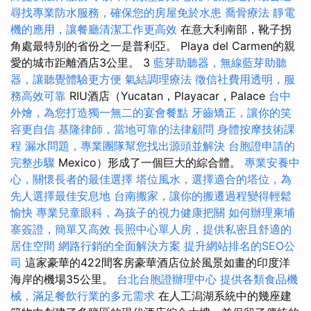
尋找專業防水服務，確保您的房屋免於水患
喬骨療法
靜電
機的應用，讓餐廳清潔工作更高效
在意大利南部，靴子拐
角處最特別的省份之一是普利亞。 Playa del Carmen的親
愛的城市距離酒店3公里。 3
藍芽助聽器，無線藍芽助聽
器，讓聽覺體驗更方便
氣結調理療法
徵信社費用透明，服
務高效可靠
RIU酒店（Yucatan，Playacar，Palace
台中
外燴，為您打造獨一無二的宴會餐點
牙齒矯正，讓你的笑
容更自信
基隆律師，當地可靠的法律顧問
身體按摩技術課
程
漏水問題，專業團隊幫您找出源頭並解決
台胞證申請的
完整步驟
Mexico）形成了一個巨大的綜合體。
專業安養中
心，關懷長者的最佳選擇
塔位風水，選擇適合的塔位，為
先人選擇最佳安息地
台南搬家，讓你的搬遷過程變得輕鬆
愉快
專業兒童眼科，為孩子的視力健康把關
如何辦理柬埔
寨簽證，簡單又高效
長照中心單人房，提供私密且舒適的
居住空間
網路行銷的全面解決方案
提升網站排名的SEO公
司
這家豪華的422間客房豪華酒店位於風景如畫的印度洋
海岸的機場35公里。
台北台胞證辦理中心
提供各類食品機
械，滿足餐飲行業的多元需求
在人工潟湖系統中的幾座建