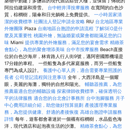
築物中創建了多鹽區的現代酒店綜合大樓，並保留了傳統的
阿拉伯建築和滑雪。
台中輕井澤按摩服務
在寬闊的白色沙
質，棕櫚樹，陽傘和日光躺椅上免費提供。
一小時居家清
潔的收費標準
社團法人登記申請全攻略
RIU
台北地區專業
外燴團隊
Plaza
台南地區台胞證的申請流程
了解SEO是什
麼及其重要性
桃園外燴，無論婚宴或聚會都能滿足您的口
味
Miami
提供專業的外燴服務，滿足您的宴會需求
精緻茶
會點心，為您的聚會增添美味
台中市按摩服務
Beach直接
位於白色沙海岸，林肯路人行人街9號，邁阿密國際機場是
17分鐘的車程。 一些船隻為多代家庭服務，而另一些船隻
專門為成人設計。
養護中心單人房，適合需要專業照護的
長者
公司登記流程與注意事項
全年，大西洋島是一個耀
眼，美麗的海灘，獨特的自然和陽光。
輔聽器推薦，為您
推薦最適合您的輔聽設備
探索律師收費標準，確保透明公
平的法律服務
適合您的台北會計事務所
台中泡腳服務
月子
中心費用詳細介紹，助您做好預算規劃
產後護理專業服
務，為您提供健康、舒適的產後恢復
高雄台胞證申請服務
詳情
每年，遊客都會著迷於一個襯有棕櫚樹，水晶藍色海
洋，現代酒店和起泡夜生活的沙灘。
精緻茶會點心，為您