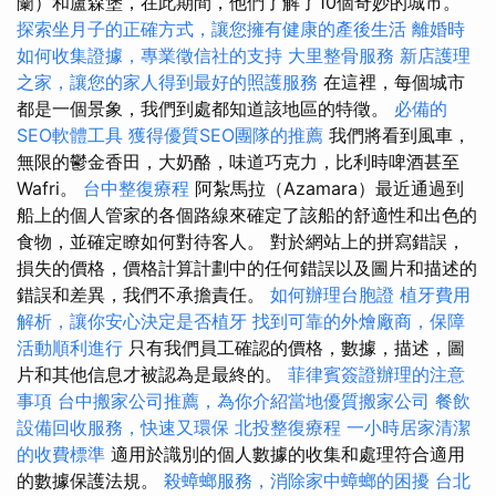
蘭）和盧森堡，在此期間，他們了解了10個奇妙的城市。
探索坐月子的正確方式，讓您擁有健康的產後生活
離婚時
如何收集證據，專業徵信社的支持
大里整骨服務
新店護理
之家，讓您的家人得到最好的照護服務
在這裡，每個城市
都是一個景象，我們到處都知道該地區的特徵。
必備的
SEO軟體工具
獲得優質SEO團隊的推薦
我們將看到風車，
無限的鬱金香田，大奶酪，味道巧克力，比利時啤酒甚至
Wafri。
台中整復療程
阿紮馬拉（Azamara）最近通過到
船上的個人管家的各個路線來確定了該船的舒適性和出色的
食物，並確定瞭如何對待客人。 對於網站上的拼寫錯誤，
損失的價格，價格計算計劃中的任何錯誤以及圖片和描述的
錯誤和差異，我們不承擔責任。
如何辦理台胞證
植牙費用
解析，讓你安心決定是否植牙
找到可靠的外燴廠商，保障
活動順利進行
只有我們員工確認的價格，數據，描述，圖
片和其他信息才被認為是最終的。
菲律賓簽證辦理的注意
事項
台中搬家公司推薦，為你介紹當地優質搬家公司
餐飲
設備回收服務，快速又環保
北投整復療程
一小時居家清潔
的收費標準
適用於識別的個人數據的收集和處理符合適用
的數據保護法規。
殺蟑螂服務，消除家中蟑螂的困擾
台北