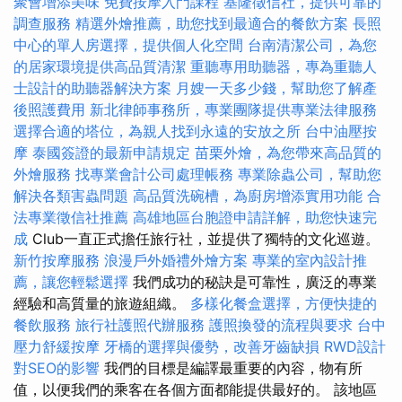
聚會增添美味
免費按摩入門課程
基隆徵信社，提供可靠的
調查服務
精選外燴推薦，助您找到最適合的餐飲方案
長照
中心的單人房選擇，提供個人化空間
台南清潔公司，為您
的居家環境提供高品質清潔
重聽專用助聽器，專為重聽人
士設計的助聽器解決方案
月嫂一天多少錢，幫助您了解產
後照護費用
新北律師事務所，專業團隊提供專業法律服務
選擇合適的塔位，為親人找到永遠的安放之所
台中油壓按
摩
泰國簽證的最新申請規定
苗栗外燴，為您帶來高品質的
外燴服務
找專業會計公司處理帳務
專業除蟲公司，幫助您
解決各類害蟲問題
高品質洗碗槽，為廚房增添實用功能
合
法專業徵信社推薦
高雄地區台胞證申請詳解，助您快速完
成
Club一直正式擔任旅行社，並提供了獨特的文化巡遊。
新竹按摩服務
浪漫戶外婚禮外燴方案
專業的室內設計推
薦，讓您輕鬆選擇
我們成功的秘訣是可靠性，廣泛的專業
經驗和高質量的旅遊組織。
多樣化餐盒選擇，方便快捷的
餐飲服務
旅行社護照代辦服務
護照換發的流程與要求
台中
壓力舒緩按摩
牙橋的選擇與優勢，改善牙齒缺損
RWD設計
對SEO的影響
我們的目標是編譯最重要的內容，物有所
值，以便我們的乘客在各個方面都能提供最好的。 該地區