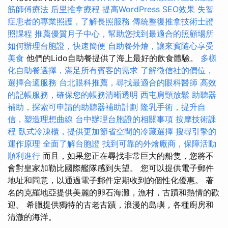
筋師傅療法
后里推拿療程
提高WordPress SEO效果
失智
症患者的專業照護，了解長照服務
傳統整復推拿技術士證
照課程
推薦優質月子中心，幫助您找到最適合的照顧場所
如何辦理台胞證，快速簡便
自助餐外燴，讓來賓隨心享受
美食
他們的Lido自助餐提供了海上最好的飲食體驗。
多樣
化自助餐選擇，滿足所有賓客的需求
了解徵信社的價位，
選擇合適服務
台北眼科推薦，尋找最適合的眼科醫師
高效
的記帳服務，確保您的帳務清晰透明
西屯肩頸放鬆
助聽器
補助，探索可申請的助聽器補助計劃
隆乳手術，提升自
信，塑造理想曲線
台中辦理台胞證的相關事項
按摩技術課
程
臥式冷凍櫃，提供更加節省空間的冷藏選擇
搜尋引擎的
運作原理
全面了解台胞證
找到可靠的外燴廠商，保障活動
順利進行
而且，如果您正在尋找非常巨大的船隻，您將不
會對皇家加勒比國際艦隊感到失望。 您可以提供電子郵件
地址和同意，以通過電子郵件定期收到的個性化優惠。 著
名的克羅地亞提供美麗的卵石海灘，漁村，古蹟和熱情的歡
迎。 希臘提供獨特的古老古蹟，浪漫的島嶼，各種廚房和
清澈的海洋。