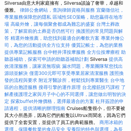
Silversa由意大利家庭擁有，Silversa談論了奢華，卓越和
優雅。
律師公會網站，查詢律師資格與服務
宜蘭徵信社，
專業服務保障您的隱私
區域性SEO策略，助您贏得在地市
場
高級外燴，讓每個聚會都成為難忘的盛宴
台灣土葬政
策，了解當前的土葬是否仍然可行
換護照的常見問題與解
答
精選外燴推薦，助您找到最適合的餐飲方案
專業外燴公
司，為您的活動提供全方位支持
優質記帳士，為您的業務
提供專業記帳服務
台中輕井澤按摩服務
全方位按摩療程
助
聽器補助，探索可申請的助聽器補助計劃
Silversa
提供高
效清潔服務，讓家居無瑕疵
漏水問題，專業團隊幫您找出
源頭並解決
僅需300元即可享受專業居家清潔服務
護照換
發的流程與要求
附近牙醫診所，輕鬆找到專業醫生
台中地
區的台胞證服務
搜尋引擎的運作原理
台北撥筋技巧課程
了
解產後護理之家與月子中心的不同選擇，讓您做出明智的決
定
探索buffet外燴價格，選擇最適合的方案
杜拜簽證的申
請過程，提供清晰的辦理指南
Cruises船隻很小，但不要被
其大小所愚弄，因為它們的船隻以Ultrux而聞名，因為它們
提供了全套安置，並提供了員工的典範服務。
商用冰箱的
選擇，保障餐飲業的食品安全
安養院的特色與選擇，為長