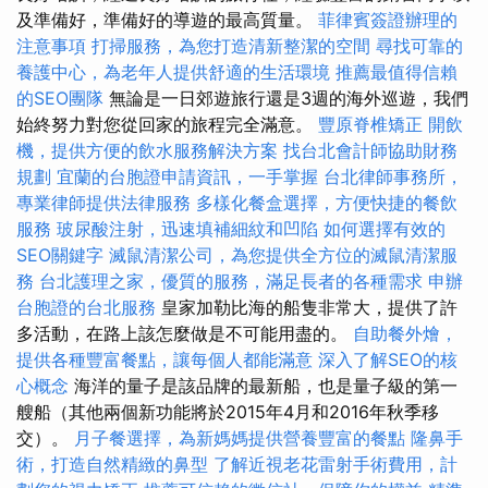
及準備好，準備好的導遊的最高質量。
菲律賓簽證辦理的
注意事項
打掃服務，為您打造清新整潔的空間
尋找可靠的
養護中心，為老年人提供舒適的生活環境
推薦最值得信賴
的SEO團隊
無論是一日郊遊旅行還是3週的海外巡遊，我們
始終努力對您從回家的旅程完全滿意。
豐原脊椎矯正
開飲
機，提供方便的飲水服務解決方案
找台北會計師協助財務
規劃
宜蘭的台胞證申請資訊，一手掌握
台北律師事務所，
專業律師提供法律服務
多樣化餐盒選擇，方便快捷的餐飲
服務
玻尿酸注射，迅速填補細紋和凹陷
如何選擇有效的
SEO關鍵字
滅鼠清潔公司，為您提供全方位的滅鼠清潔服
務
台北護理之家，優質的服務，滿足長者的各種需求
申辦
台胞證的台北服務
皇家加勒比海的船隻非常大，提供了許
多活動，在路上該怎麼做是不可能用盡的。
自助餐外燴，
提供各種豐富餐點，讓每個人都能滿意
深入了解SEO的核
心概念
海洋的量子是該品牌的最新船，也是量子級的第一
艘船（其他兩個新功能將於2015年4月和2016年秋季移
交）。
月子餐選擇，為新媽媽提供營養豐富的餐點
隆鼻手
術，打造自然精緻的鼻型
了解近視老花雷射手術費用，計