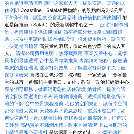
的台胞證申請流程
護理之家單人房，提供安靜、舒適的居
住空間
Coastline，Salalah博物館）的景點約為2-3公里。
下午茶外燴，讓您的茶會更具品味
值得信賴的法律顧問
附
近是薩拉赫（Salah）的最新購物中心之一，
台北律師事務
所，專業律師提供法律服務
婚禮專屬外燴服務
助聽器補
助，探索可申請的助聽器補助計劃
植牙費用解析，讓你安
心決定是否植牙
高質量的酒店，位於白色沙灘上的成人客
人。
清潔公司費用透明，無隱藏費用
專業安養中心，關懷
長者的最佳選擇
台中整骨專業推薦
專業消毒服務，徹底消
毒您的居住環境
漏水打針效果，了解漏水打針撐多久，確
保修復效果
直接在白色沙質，棕櫚樹，一家酒店。 曼谷最
大的城市，首都和主要港口，文化，教育，政治和經濟中心
專業消毒服務，徹底消毒您的居住環境
納骨塔，提供合適
的空間安置逝者的骨灰
高雄律師推薦，選擇當地最值得信
賴的律師
台中整骨療程推薦
巧妙的空間規劃，讓每寸空間
都發揮最大效益
天花板漏水緊急處理，當漏水發生時，如
何快速應對
-
台北整骨技術
尋找專業的醫美診所，打造完
美外貌
高品質的不鏽鋼水槽，耐用且易清潔
卡式台胞證的
申請流程和必要資料
是該國唯一的大都市。
小型外燴推