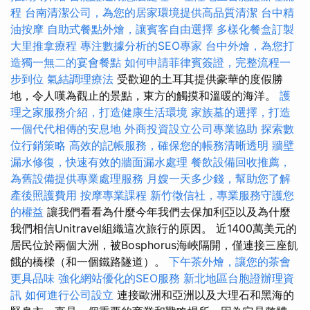
程
台南清潔公司，為您的居家環境提供高品質清潔
台中精
油按摩
自助式餐點外燴，讓賓客自由選擇
多樣化餐盒訂製
大里推拿療程
專注數據分析的SEO專家
台中外燴，為您打
造獨一無二的宴會餐點
如何申請菲律賓簽證，完整流程一
步到位
氣結調理療法
受歡迎的土耳其提供豪華的度假勝
地，令人嘆為觀止的景點，東方的觸摸和溫暖的海洋。
護
理之家服務介紹，打造健康生活環境
家族墓的選擇，打造
一個代代相傳的安息地
外商投資設立公司專業協助
探索數
位行銷策略
高效的記帳服務，確保您的帳務清晰透明
牆壁
漏水修復，快速有效的牆面漏水處理
餐飲設備回收推薦，
為舊設備提供專業處理服務
月嫂一天多少錢，幫助您了解
產後照護費用
按摩專業課程
新竹徵信社，專業服務守護您
的權益
讓我們看看為什麼今年我們去保加利亞以及為什麼
我們相信Unitravel組織這次旅行的原因。 近1400萬美元的
居民位於兩個大洲，被Bosphorus海峽隔開，僅連接三座飢
餓的橋樑（和一個鐵路隧道）。
下午茶外燴，讓您的茶會
更具品味
強化網站優化的SEO服務
新北地區台胞證辦理資
訊
如何進行公司設立
連接歐洲和亞洲以及大理石和黑海的