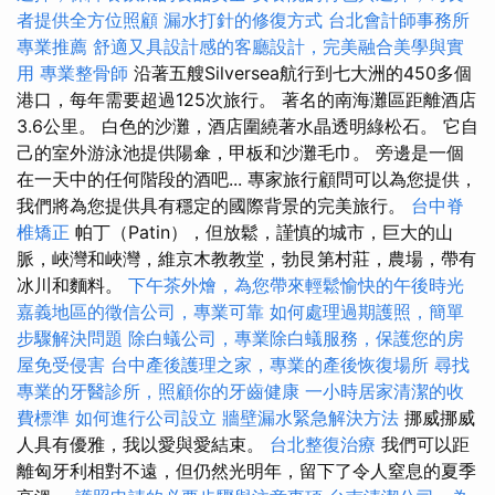
者提供全方位照顧
漏水打針的修復方式
台北會計師事務所
專業推薦
舒適又具設計感的客廳設計，完美融合美學與實
用
專業整骨師
沿著五艘Silversea航行到七大洲的450多個
港口，每年需要超過125次旅行。 著名的南海灘區距離酒店
3.6公里。 白色的沙灘，酒店圍繞著水晶透明綠松石。 它自
己的室外游泳池提供陽傘，甲板和沙灘毛巾。 旁邊是一個
在一天中的任何階段的酒吧... 專家旅行顧問可以為您提供，
我們將為您提供具有穩定的國際背景的完美旅行。
台中脊
椎矯正
帕丁（Patin），但放鬆，謹慎的城市，巨大的山
脈，峽灣和峽灣，維京木教教堂，勃艮第村莊，農場，帶有
冰川和麵料。
下午茶外燴，為您帶來輕鬆愉快的午後時光
嘉義地區的徵信公司，專業可靠
如何處理過期護照，簡單
步驟解決問題
除白蟻公司，專業除白蟻服務，保護您的房
屋免受侵害
台中產後護理之家，專業的產後恢復場所
尋找
專業的牙醫診所，照顧你的牙齒健康
一小時居家清潔的收
費標準
如何進行公司設立
牆壁漏水緊急解決方法
挪威挪威
人具有優雅，我以愛與愛結束。
台北整復治療
我們可以距
離匈牙利相對不遠，但仍然光明年，留下了令人窒息的夏季