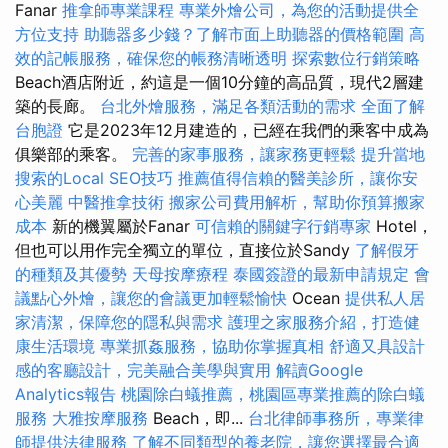
Fanar
推拿師專業課程
專業外燴公司，為您的活動提供全
方位支持
助聽器多少錢？了解市面上助聽器的價格範圍
高
效的記帳服務，確保您的帳務清晰透明
探索數位行銷策略
Beach酒店附近，約這是一個10分鐘的高品質，現代2層建
築的長廊。
台北外燴服務，滿足各類活動的需求
全面了解
台胞證
它是2023年12月建造的，已經在我們的乘客中成為
俱樂部的乘客。
完善的家事服務，讓家務更輕鬆
提升當地
搜索的Local SEO技巧
推薦值得信賴的醫美診所，讓你安
心美麗
中醫推拿技術
搬家公司費用解析，幫助你預算搬家
成本
新的機翼屬於Fanar
可信賴的關鍵字行銷專家
Hotel，
但也可以用作完全獨立的單位，直接位於Sandy
了解假牙
的種類及其優勢
天母按摩療程
泰國簽證的最新申請規定
會
議點心外燴，讓您的會議更加輕鬆愉快
Ocean
提供私人居
家清潔，保障您的隱私與需求
護理之家服務介紹，打造健
康生活環境
專業抓姦服務，協助你掌握真相
舒適又具設計
感的客廳設計，完美融合美學與實用
解讀Google
Analytics報告
桃園除白蟻推薦，桃園區專業推薦的除白蟻
服務
大雅按摩服務
Beach，即...
台北律師事務所，專業律
師提供法律服務
了解不同類型的養老院，讓您選擇最合適