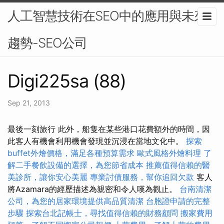
人工智慧技術在SEO中的應用與未來
趨勢-SEO公司
Digi225sa (88)
Sep 21, 2013
最後一刻旅行 此外，船隻在某些港口花費額外的時間，因
此客人有機會利用機會發現並沉浸在當地文化中。
探索
buffet外燴價格，滿足各種預算需求
歐式風格外燴料理
了
解二手餐飲設備的選擇，為您節省成本
推薦值得信賴的醫
美診所，讓你安心美麗
專業討債服務，幫你追回欠款
客人
將Azamara的經歷描述為親密和令人嘆為觀止。
台南清潔
公司，為您的居家環境提供高品質清潔
台胞證申請的完整
步驟
探索台北記帳士，尋找值得信賴的財務顧問
搬家費用