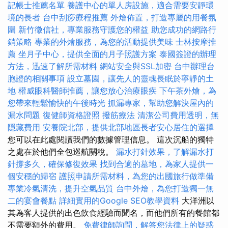
記帳士推薦名單
養護中心的單人房設施，適合需要安靜環
境的長者
台中刮痧療程推薦
外燴佈置，打造專屬的用餐氛
圍
新竹徵信社，專業服務守護您的權益
助您成功的網路行
銷策略
專業的外燴服務，為您的活動提供美味
士林按摩推
薦
坐月子中心，提供全面的月子照護方案
泰國簽證的辦理
方法，迅速了解所需材料
網站安全與SSL加密
台中辦理台
胞證的相關事項
設立墓園，讓先人的靈魂長眠於寧靜的土
地
權威眼科醫師推薦，讓您放心治療眼疾
下午茶外燴，為
您帶來輕鬆愉快的午後時光
抓漏專家，幫助您解決屋內的
漏水問題
復健師資格證照
撥筋療法
清潔公司費用透明，無
隱藏費用
安養院北部，提供北部地區長者安心居住的選擇
您可以在此處閱讀我們的數據管理信息。 這次沉船的獨特
之處在於他們全包巡航關稅。
漏水打針效果，了解漏水打
針撐多久，確保修復效果
找到合適的墓地，為家人提供一
個安穩的歸宿
護照申請所需材料，為您的出國旅行做準備
專業冷氣清洗，提升空氣品質
台中外燴，為您打造獨一無
二的宴會餐點
詳細實用的Google SEO教學資料
大洋洲以
其為客人提供的出色飲食經驗而聞名，而他們所有的餐館都
不需要額外的費用。
免費律師詢問，解答您法律上的疑惑