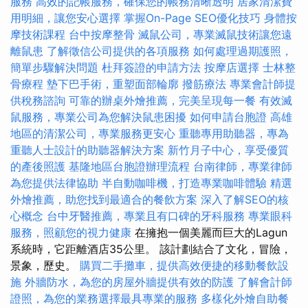
服務
高效的記帳服務，確保您的帳務清晰透明
居家清潔費
用明細，讓您安心選擇
掌握On-Page SEO優化技巧
身體按
摩技術課程
台中按摩整骨
滅鼠公司，專業滅鼠技術讓您遠
離鼠患
了解徵信公司提供的各項服務
如何處理過期護照，
簡單步驟解決問題
杜拜簽證的申請方法
按摩店選擇
士林整
骨療程
墊下巴手術，重塑面部輪廓
撥筋療法
專業會計師提
供稅務諮詢
可靠的辦桌外燴推薦，完美呈現每一餐
有效滅
鼠服務，專業公司為您解決鼠患困擾
如何申請台胞證
高雄
地區的清潔公司，專業服務更安心
重聽專用助聽器，專為
重聽人士設計的助聽器解決方案
新竹月子中心，享受優質
的產後照護
基隆地區台胞證辦理流程
台南律師，專業律師
為您提供法律協助
半自動咖啡機，打造專業咖啡體驗
精選
外燴推薦，助您找到最適合的餐飲方案
深入了解SEO的核
心概念
台中牙醫推薦，專業且有口碑的牙科服務
專業眼科
服務，照顧您的視力健康
在擁抱一個美麗而巨大的Lagun
系統時，它距離酒店35公里。 該計劃結合了文化，冒險，
景象，歷史。
購買二手攤車，提供高效便捷的移動餐飲設
施
外牆防水，為您的房屋外牆提供有效的防護
了解會計師
證照，為您的業務選擇最具專業的服務
多樣化外燴自助餐