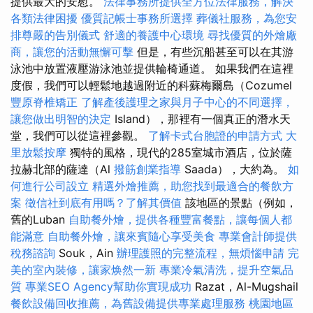
提供最大的安慰。
法律事務所提供全方位法律服務，解決
各類法律困擾
優質記帳士事務所選擇
葬儀社服務，為您安
排尊嚴的告別儀式
舒適的養護中心環境
尋找優質的外燴廠
商，讓您的活動無懈可擊
但是，有些沉船甚至可以在其游
泳池中放置液壓游泳池並提供輪椅通道。 如果我們在這裡
度假，我們可以輕鬆地越過附近的科蘇梅爾島（Cozumel
豐原脊椎矯正
了解產後護理之家與月子中心的不同選擇，
讓您做出明智的決定
Island），那裡有一個真正的潛水天
堂，我們可以從這裡參觀。
了解卡式台胞證的申請方式
大
里放鬆按摩
獨特的風格，現代的285室城市酒店，位於薩
拉赫北部的薩達（Al
撥筋創業指導
Saada），大約為。
如
何進行公司設立
精選外燴推薦，助您找到最適合的餐飲方
案
徵信社到底有用嗎？了解其價值
該地區的景點（例如，
舊的Luban
自助餐外燴，提供各種豐富餐點，讓每個人都
能滿意
自助餐外燴，讓來賓隨心享受美食
專業會計師提供
稅務諮詢
Souk，Ain
辦理護照的完整流程，無煩惱申請
完
美的室內裝修，讓家焕然一新
專業冷氣清洗，提升空氣品
質
專業SEO Agency幫助你實現成功
Razat，Al-Mugshail
餐飲設備回收推薦，為舊設備提供專業處理服務
桃園地區