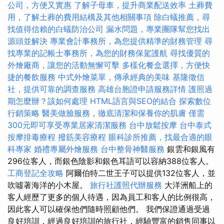
公司，方便又實惠
了解子母車，提升商業配送效率
土葬費
用，了解土葬的費用結構及其他相關事項
除白蟻推薦，尋
找值得信賴的白蟻防治公司
漏水問題，專業團隊幫您找出
源頭並解決
專業會計事務所，為您提供精準的財務管理
尋
找專業的記帳士事務所，為您的財務保駕護航
尋找優質的
外燴廠商，讓您的活動無懈可擊
多樣化餐盒選擇，方便快
捷的餐飲服務
中式外燴菜單，傳承經典的美味
基隆徵信
社，提供可靠的調查服務
高雄台胞證申請服務詳情
護照過
期怎麼辦？該如何處理
HTML語言與SEO的結合
探索數位
行銷策略
醫美做臉服務，徹底清潔和保養你的肌膚
僅需
300元即可享受專業居家清潔服務
台中放鬆按摩
台中泰式
按摩排毒療程
撥筋美容療程
眼科診所推薦，找最合適的眼
科專家
婚禮專屬外燴服務
台中整骨神醫服務
銀雲和銀風有
296位客人，而銀色陰影和銀色耳語可以容納388位客人。
工商登記全攻略
阿爾伯特二世王子可以提供132位客人，並
吹噓著海洋的小木屋。
旅行社護照代辦服務
大洋洲船上的
客人經歷了更多的個人待遇，因為員工和客人的比例很高，
因此客人可以確保他們隨時照顧他們。 我們保證通過受過
良好培訓，經過良好培訓的旅行社，經驗豐富的銷售同事以