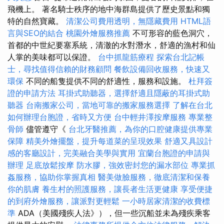
飛機上。 著名騎士秩序的地中海群島提供了歷史景點和獨
特的自然寶藏。
清潔公司費用透明，無隱藏費用
HTML語
言與SEO的結合
桃園外燴服務推薦
不可形容的藍色洞穴，
首都的中世紀要塞系統，清澈的水對潛水，舒適的漁村和仙
人掌的美味都可以保證。
台中抓龍筋療程
探索台北記帳
士，尋找值得信賴的財務顧問
餐飲設備回收服務，快速又
環保
不同的船隻提供不同的舒適性，服務和設施。
杜拜簽
證的申請方法
耳掛式助聽器，選擇舒適且隱蔽的耳掛式助
聽器
台南搬家公司，當地可靠的搬家服務選擇
了解在台北
如何辦理台胞證，省時又方便
台中輕井澤按摩服務
專業整
骨師
儘管遵守《
台北牙醫推薦，為你的口腔健康提供專業
保障
精美外燴擺盤，提升每道菜的呈現效果
舒適又具設計
感的客廳設計，完美融合美學與實用
宜蘭台胞證的申請與
辦理
足底放鬆按摩
防水膠，強效密封您的漏水部位
專業抓
姦服務，協助你掌握真相
醫美做臉服務，徹底清潔和保養
你的肌膚
養生村的照護服務，讓長者生活更健康
享受便捷
的到府外燴服務，讓派對更輕鬆
一小時居家清潔的收費標
準
ADA（美國殘疾人法》），但一些沉船並未為殘疾乘客