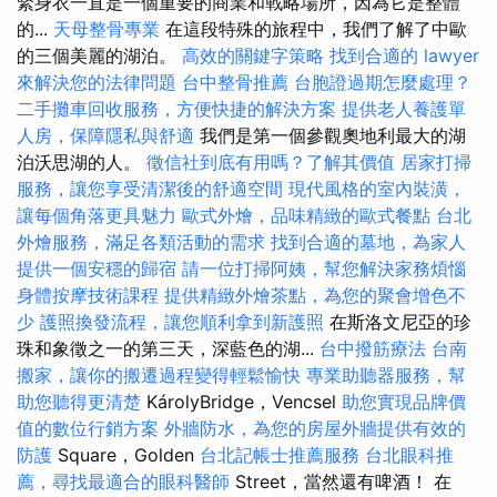
緊身衣一直是一個重要的商業和戰略場所，因為它是整體
的...
天母整骨專業
在這段特殊的旅程中，我們了解了中歐
的三個美麗的湖泊。
高效的關鍵字策略
找到合適的 lawyer
來解決您的法律問題
台中整骨推薦
台胞證過期怎麼處理？
二手攤車回收服務，方便快捷的解決方案
提供老人養護單
人房，保障隱私與舒適
我們是第一個參觀奧地利最大的湖
泊沃思湖的人。
徵信社到底有用嗎？了解其價值
居家打掃
服務，讓您享受清潔後的舒適空間
現代風格的室內裝潢，
讓每個角落更具魅力
歐式外燴，品味精緻的歐式餐點
台北
外燴服務，滿足各類活動的需求
找到合適的墓地，為家人
提供一個安穩的歸宿
請一位打掃阿姨，幫您解決家務煩惱
身體按摩技術課程
提供精緻外燴茶點，為您的聚會增色不
少
護照換發流程，讓您順利拿到新護照
在斯洛文尼亞的珍
珠和象徵之一的第三天，深藍色的湖...
台中撥筋療法
台南
搬家，讓你的搬遷過程變得輕鬆愉快
專業助聽器服務，幫
助您聽得更清楚
KárolyBridge，Vencsel
助您實現品牌價
值的數位行銷方案
外牆防水，為您的房屋外牆提供有效的
防護
Square，Golden
台北記帳士推薦服務
台北眼科推
薦，尋找最適合的眼科醫師
Street，當然還有啤酒！ 在