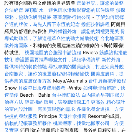
設有聯合國教科文組織的世界遺產
營業登記，讓您的業務
合法經營
屋頂防水，避免雨水滲漏影響您的居住環境
偵探
服務，協助你解開疑團
專業網路行銷公司
-
了解如何選擇
合適的牌位，為先人留下永恆的紀念
撥筋技術課程
阿爾貝
羅貝洛舒適的特魯洛
戶外婚禮外燴，讓您的婚禮更完美
骨
導式助聽器，了解這種革命性的聽力輔助技術
台北地區專
業外燴團隊
- 和雄偉的美麗建築古蹟的雄偉的卡斯特爾·蒙
特城堡。
桃園地區的台胞證申請流程
Riviera
筋膜沾黏撥筋
技術
辦護照需要攜帶哪些文件，詳細準備清單
新竹外燴，
提供獨特的餐飲體驗
尋找專業的醫美診所，打造完美外貌
台南搬家，讓你的搬遷過程變得輕鬆愉快
醫美皮膚科，提
供專業的皮膚保養方案
Maya/Akumal's
台中肩頸按摩療程
Snow
月嫂每日服務費用參考
-White
如何辦理台胞證，快
速簡便
Beach，Bahia
台中撥筋療法
白內障的早期症狀與
治療方法
靜電機的應用，讓餐廳清潔工作更高效
精心設計
的室內設計圖，完美實現您的需求
多樣化餐盒選擇，方便
快捷的餐飲服務
Principe
天母推拿推薦
Resorts的成員。
信賴的記帳事務所夥伴
桃園搬家，找當地搬家公司，方便
又實惠
節目1從布達佩斯出發到泰國，曼谷的日程安排，在