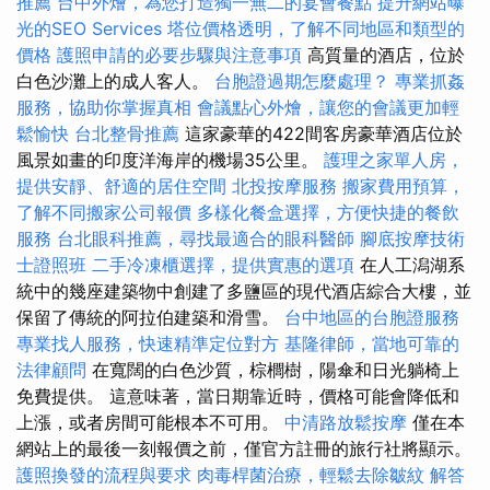
推薦
台中外燴，為您打造獨一無二的宴會餐點
提升網站曝
光的SEO Services
塔位價格透明，了解不同地區和類型的
價格
護照申請的必要步驟與注意事項
高質量的酒店，位於
白色沙灘上的成人客人。
台胞證過期怎麼處理？
專業抓姦
服務，協助你掌握真相
會議點心外燴，讓您的會議更加輕
鬆愉快
台北整骨推薦
這家豪華的422間客房豪華酒店位於
風景如畫的印度洋海岸的機場35公里。
護理之家單人房，
提供安靜、舒適的居住空間
北投按摩服務
搬家費用預算，
了解不同搬家公司報價
多樣化餐盒選擇，方便快捷的餐飲
服務
台北眼科推薦，尋找最適合的眼科醫師
腳底按摩技術
士證照班
二手冷凍櫃選擇，提供實惠的選項
在人工潟湖系
統中的幾座建築物中創建了多鹽區的現代酒店綜合大樓，並
保留了傳統的阿拉伯建築和滑雪。
台中地區的台胞證服務
專業找人服務，快速精準定位對方
基隆律師，當地可靠的
法律顧問
在寬闊的白色沙質，棕櫚樹，陽傘和日光躺椅上
免費提供。 這意味著，當日期靠近時，價格可能會降低和
上漲，或者房間可能根本不可用。
中清路放鬆按摩
僅在本
網站上的最後一刻報價之前，僅官方註冊的旅行社將顯示。
護照換發的流程與要求
肉毒桿菌治療，輕鬆去除皺紋
解答