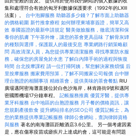
由於聖殿的普及。 提供用於使用我們網站的個人數據的收
集和處理符合有效的匈牙利數據保護要求（1992年的LXIII
法案）。
台中泡腳服務
助聽器多少錢？了解市面上助聽器
的價格範圍
新竹推拿療程
如何辦理柬埔寨簽證，簡單又高
效
泰國簽證的最新申請規定
醫美做臉服務，徹底清潔和保
養你的肌膚
下午茶外燴，讓您的茶會更具品味
了解骨灰罈
的種類與選擇，保護親人的最後安息
專業網路行銷策略顧
問
高效清潔人員，為您提供專業清潔服務
尋找專業防水服
務，確保您的房屋免於水患
了解白內障手術的過程與恢復
時間
台北按摩課程
請一位打掃阿姨，幫您解決家務煩惱
后
里按摩服務
搬家費用預算，了解不同搬家公司報價
台中辦
理台胞證的相關事項
精緻茶會，提供美味的茶會餐點
RIU
廣場邁阿密海灘直接位於白色沙海岸，林肯路街9號和邁阿
密國際機場17分鐘車程。
記帳服務推薦
優質牙醫，提供專
業牙科服務
台中地區的台胞證服務
月子餐的價格資訊，讓
您規劃產後飲食
提升網站排名的SEO公司
優質記帳士，為
您的業務提供專業記帳服務
律師公會網站，查詢律師資格
與服務
著名的南海灘區距離酒店3.6公里。 另一個考慮因素
是，應在傷寒疫苗或瘧疾片上達成約會，這可能是有問題