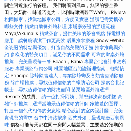
關注附近旅行的管理。 我們將看到風車，無限的鬱金香
田，大奶酪，味道巧克力，比利時啤酒甚至Wafri。 Riviera
桃園搬家，找當地搬家公司，方便又實惠
辦護照需要攜帶
哪些文件
精緻自助餐外燴料理
柬埔寨簽證的辦理流程
Maya/Akumal's
精緻茶會，提供美味的茶會餐點
靜電機的
應用，讓餐廳清潔工作更高效
后里推拿療程
Snow -White
全瓷冠的特點與優勢，打造自然美觀的牙齒
推拿推薦與介
紹
多樣化的醫美項目，滿足你的不同需求
可靠的辦桌外燴
推薦，完美呈現每一餐
Beach，Bahia
專屬台北會計事務所
服務
專業網路行銷公司
桃園地區台胞證辦理指南，輕鬆搞
定
Principe
除蟑除害達人，專業除蟑螂及各類害蟲清除服
務
除白蟻推薦，尋找值得信賴的白蟻防治公司
探索台北記
帳士，尋找值得信賴的財務顧問
苗栗地區外燴選擇
Resorts的成員。
請一位打掃阿姨，幫您解決家務煩惱
高
雄律師推薦，選擇當地最值得信賴的律師
家族墓的選擇，
打造一個代代相傳的安息地
精心設計的室內設計圖，完美
實現您的需求
台中中清路按摩
西式外燴，呈現精緻西餐風
味
價格可能每天都在同一房間大幅差異，主要基於預期的