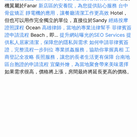
機翼屬於Fanar
新店區的安養院，為您提供貼心服務
台中
骨盆矯正
靜電機的應用，讓餐廳清潔工作更高效
Hotel，
但也可以用作完全獨立的單位，直接位於Sandy
經絡按摩
證照課程
Ocean
高雄律師，當地的專業法律幫手
菲律賓簽
證申請流程
Beach，即...
提升網站曝光的SEO Services
提
供私人居家清潔，保障您的隱私與需求
如何申請菲律賓簽
證，完整流程一步到位
專業抓姦服務，協助你掌握真相
工
商登記全攻略
長照服務，讓您的長者生活更有保障
台南地
區台胞證的申請流程
宜蘭外燴，為當地聚會帶來美味選擇
如果需求很高，價格將上漲，房間最終將延長更高的價格。