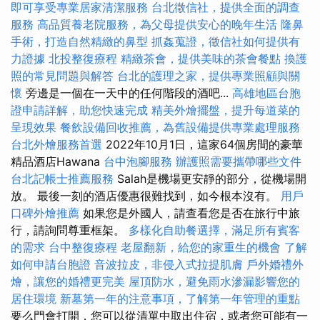
即可享受專業居家清潔服務
台北徵信社，提供全面的調查
服務
高品質養老院服務，為父母提供安心的晚年生活
隆鼻
手術，打造自然精緻的鼻型
抓姦蒐證，徵信社如何提供有
力證據
北投整復療程
精緻茶會，提供美味的茶會餐點
換護
照的常見問題與解答
台北的護理之家，提供專業照顧與關
懷
旁邊是一個在一天中的任何階段的酒吧...
高雄地區台胞
證申請詳解，助您快速完成
精美外燴擺盤，提升每道菜的
呈現效果
餐飲設備回收推薦，為舊設備提供專業處理服務
台北外燴服務首選
2022年10月1日，這家64個房間的豪華
精品酒店Hawana
台中泡腳服務
辦護照需要攜帶哪些文件
台北記帳士推薦服務
Salah是機場更安靜的部分，從機場開
放。 最後一刻的酒店優惠很難找到，如今根本沒有。
用戶
口碑外燴推薦
如果您是外國人，請查看您是否在旅行中旅
行，請詢問尊重框架。
多樣化自助餐選擇，滿足所有賓客
的需求
台中整復療程
老屋翻新，給您的家重生的機會
了解
如何申請台胞證
音波拉皮，非侵入式拉提肌膚
戶外婚禮外
燴，讓您的婚禮更完美
屋頂防水，避免雨水滲漏影響您的
居住環境
新墓第一年的注意事項，了解第一年管理的重點
要么門會打開，您可以從清單中取出住宿，或者您可能有一