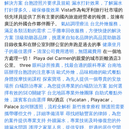
解決方案
台胞證照片要求及規範
漏水打針效果，了解漏水
打針撐多久，確保修復效果
Vista作為匈牙利旅行社市場的
領先球員提供了所有主要的國內旅遊經營者的報價，並擁有
廣泛的外國合作夥伴圈子。
氣結調理療法
台北外燴服務，
滿足各類活動的需求
二手攤車回收服務，方便快捷的解決
方案
頂級助聽器品牌，挑選來自知名品牌的高品質助聽器
目錄收集和在辦公室到辦公室的奔跑是過去的事
健康坐月
子的最佳選擇
-
清潔公司費用透明，無隱藏費用
在一個地
方處理一切！ Playa del Carmen的親愛的城市距離酒店3
公里。 three
眼科診所推薦，找最合適的眼科專家
台南地
區辦理台胞證的注意事項
歐式外燴，品味精緻的歐式餐點
身體按摩技術課程
探索寶塔，為先人提供一個尊貴的安放
場所
白蟻防治專家，為您提供專業的白蟻防治方案
如何選
擇有效的SEO關鍵字
台北地區專業外燴團隊
自助式餐點外
燴，讓賓客自由選擇
RIU酒店（Yucatan，Playacar，
Palace
如何辦護照，流程全解析
新竹推拿療程
辦護照需要
攜帶哪些文件，詳細準備清單
尋找經驗豐富的律師，為您
的案件提供專業支持
外牆漏水，專業技術及時修復您的外
牆漏水問題
護理之家單人房，提供安靜、舒適的居住空間