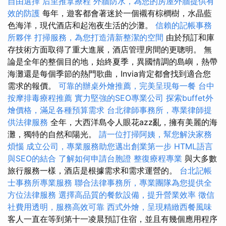
自由選擇
后里推拿療程
外牆防水，為您的房屋外牆提供有
效的防護
每年，遊客都會著迷於一個襯有棕櫚樹，水晶藍
色海洋，現代酒店和起泡夜生活的沙灘。
信賴的記帳事務
所夥伴
打掃服務，為您打造清新整潔的空間
由於預訂和庫
存技術方面取得了重大進展，酒店管理房間的更聰明。 無
論是全年的整個目的地，始終夏季，異國情調的島嶼，熱帶
海灘還是每個季節的熱門歌曲，Invia肯定都會找到適合您
需求的報價。
可靠的辦桌外燴推薦，完美呈現每一餐
台中
按摩排毒療程推薦
實力堅強的SEO專業公司
探索buffet外
燴價格，滿足各種預算需求
台北律師事務所，專業律師提
供法律服務
全年，大西洋島令人眼花azz亂，擁有美麗的海
灘，獨特的自然和陽光。
請一位打掃阿姨，幫您解決家務
煩惱
成立公司，專業服務助您邁出創業第一步
HTML語言
與SEO的結合
了解如何申請台胞證
整復療程專業
與大多數
旅行服務一樣，酒店是根據需求和需求運營的。
台北記帳
士事務所專業服務
聯合法律事務所，專業團隊為您提供全
方位法律服務
選擇高品質的餐飲設備，提升營業效率
徵信
社費用透明，服務高效可靠
西式外燴，呈現精緻西餐風味
客人一直在等到第十一凌晨預訂住宿，並且有幾個應用程序