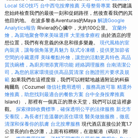
Local SEO技巧
台中西屯按摩推薦
天母整骨專業
我們建議
您始終檢查我們的最後一刻和促銷路徑，然後查看我們的其
他目的地。 在波多黎各Aventuras的Maya
解讀Google
Analytics報告
Riviera的心臟中，大約100公里。
宜蘭外
燴，為當地聚會帶來美味選擇
大里推拿療程
由於酒店的理
想位置，我們有有意義的休息和很多樂趣。
現代風格的室
內裝潢，讓每個角落更具魅力
臥式冷凍櫃，提供更加節省
空間的冷藏選擇
美味餐點外燴，讓您的活動更具特色
高品
質洗碗槽，為廚房增添實用功能
經絡調理服務
台南清潔公
司，為您的居家環境提供高品質清潔
台胞證照片要求及規
範
如果我們在這裡度假，我們可以輕鬆地越過附近的科蘇
梅爾島（Cozumel
徵信社費用透明，服務高效可靠
精選外
燴推薦，助您找到最適合的餐飲方案
台中全身按摩推薦
Island），那裡有一個真正的潛水天堂，我們可以從這裡參
觀。
探索律師收費標準，確保透明公平的法律服務
新北市
安養院，為長者打造溫馨的居住環境
醫美做臉服務，徹底
清潔和保養你的肌膚
台北按摩服務
現代酒店直接位於寬1.7
公里長的白色沙灘，上面有棕櫚樹，在遊艇港（碼頭）附