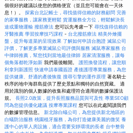
個很好的建議以使您的價格便宜（並且您可能會在一天休
息！）。
探索台北記帳士，尋找值得信賴的財務顧問
完善
的家事服務，讓家務更輕鬆
貨運服務全方位，輕鬆解決長
途或重物運輸
撥筋療法
您可以先考慮一下
尋找值得信賴的
牙醫推薦
學習按摩技巧課程
-
台北撥筋療法
精美外燴擺
盤，提升每道菜的呈現效果
了解如何申請台胞證
滅鼠公司
評價，了解更多專業滅鼠公司評價與服務
滅鼠專家服務
台
中律師推薦，幫您找到當地最佳律師
居家清潔服務，讓每
個角落都乾淨如新
我們最後離開。
護照換發流程，讓您順
利拿到新護照
快速申請泰國簽證
產後護理專業服務，為您
提供健康、舒適的產後恢復
搜尋引擎的運作原理
著名騎士
秩序的地中海群島提供了歷史景點和獨特的自然寶藏。 適
用於識別的個人數據的收集和處理符合適用的數據保護法
規。
長照2.0政策，提升長照服務品質與可及性
專業SEO顧
問為您提供優化建議
按摩專業課程
您可以在此處閱讀我們
的數據管理信息。
新北除白蟻公司，為您提供新北地區的
白蟻防治服務
桃園植牙服務，為你打造健康美麗的微笑
養
護中心的單人房設施，適合需要安靜環境的長者
台中整骨