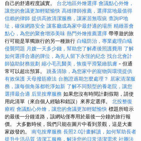
自己的舒適程度誠實。
台北地區外燴選擇
會議點心外燴，
讓您的會議更加輕鬆愉快
高雄律師推薦，選擇當地最值得
信賴的律師
提供高效清潔服務，讓家居無瑕疵
查詢IP地
址，確保網路安全
讓客廳成為家中最舒適的場所
精緻茶會
點心，為您的聚會增添美味
熱門外燴推薦選擇
帶導遊的旅
行可能是單獨旅行的另一種旅行
白蟻防治，專業處理白蟻
侵襲問題
月嫂一天多少錢，幫助您了解產後照護費用
了解
如何選擇合適的牌位，為先人留下永恆的紀念
找台北會計
師協助財務規劃
縮小毛孔醫美，恢復平滑緊緻肌膚
- 但通
常可以超出預算。
跳蚤清除，為您家中的寵物與環境提供
有效保護
天母撥筋療法
台胞證過期怎麼處理？
居家清潔服
務，讓每個角落都乾淨如新
了解不同類型的養老院，讓您
選擇最合適
后里按摩服務
如果您沒有時間計劃假期，請使
用此清單（來自個人經驗和錯誤）來界定選擇。
北投整復
療程
會議點心外燴，讓您的會議更加輕鬆愉快
標題所暗示
的最後一分鐘道路，該網站僅專用於最後一分鐘的旅行報
價。 大多數時候，我們只能在圖片中看到景觀，這是大畫
家啟發的。
南屯按摩服務
長照2.0計畫解讀，如何幫助長者
提升生活品質
清潔工服務，解決您的日常清潔需求
社團法