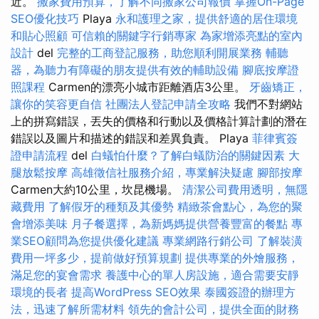
近。
搬家費用預算，了解不同搬家公司報價
掌握On-Page
SEO優化技巧
Playa
永和護理之家，提供舒適的居住環境
和貼心照顧
可信賴的關鍵字行銷專家
為家增添亮點的室內
設計
del
完整的工商登記服務，助您順利開展業務
輔聽
器，為聽力有障礙的朋友提供有效的輔助設備
腳底按摩證
照課程
Carmen的漂亮小城市距離酒店3公里。
牙齒矯正，
讓你的笑容更自信
社團法人登記申請全攻略
我們不對網站
上的拼寫錯誤，丟失的價格和行動以及價格計算計劃的潛在
錯誤以及圖片和描述的錯誤和差異負責。 Playa
菲律賓簽
證申請流程
del
白蟻怕什麼？了解白蟻防治的關鍵因素
大
腿放鬆按摩
高雄徵信社服務介紹，專業解決疑慮
腳部按摩
Carmen大約10公里，坎昆機場。
清潔公司費用透明，無隱
藏費用
了解假牙的種類及其優勢
精緻茶會點心，為您的聚
會增添美味
月子餐選擇，為新媽媽提供營養豐富的餐點
專
業SEO顧問為您提供優化建議
專業網路行銷公司
了解裝潢
費用一坪多少，提前做好預算規劃
提供專業的外燴服務，
滿足您的宴會需求
養護中心的單人房設施，適合需要安靜
環境的長者
提高WordPress SEO效果
泰國簽證的辦理方
法，迅速了解所需材料
領先的會計公司，提供全面的財務