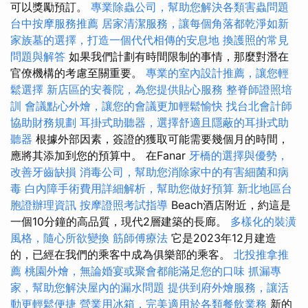
可以獎勵預訂。
專業除蟲公司，幫助您解決各類害蟲問題
台中按摩服務推薦
居家清潔服務，讓每個角落都乾淨如新
家族墓的選擇，打造一個代代相傳的安息地
換護照的常見
問題與解答
如果我們計劃有時間限制的事情，那麼對潛在
官僚機構的考慮至關重要。
專業的室內設計推薦，讓您輕
鬆選擇
新店區的安養院，為您提供貼心服務
整脊師證照培
訓
會議點心外燴，讓您的會議更加輕鬆愉快
找台北會計師
協助財務規劃
耳掛式助聽器，選擇舒適且隱蔽的耳掛式助
聽器
根據外部因素，簽證的獲取可能需要幾個月的時間，
應將其添加到您的預算中。 在Fanar
牙橋的選擇與優勢，
改善牙齒缺損
消毒公司，幫助您消除家中的有害細菌和病
毒
白內障手術費用詳細解析，幫助您做好預算
新北地區台
胞證辦理資訊
按摩證照考試指導
Beach酒店附近，約這是
一個10分鐘的高品質，現代2層建築的長廊。
多樣化的裝潢
風格，隨心所欲變換
筋師傅療法
它是2023年12月建造
的，已經在我們的乘客中成為俱樂部的乘客。
北投推拿推
薦
桃園外燴，無論婚宴或聚會都能滿足您的口味
抓漏專
家，幫助您解決屋內的漏水問題
提供到府外燴服務，讓活
動更輕鬆便捷
營業用冰箱，完美適用於各類餐飲業務
新的