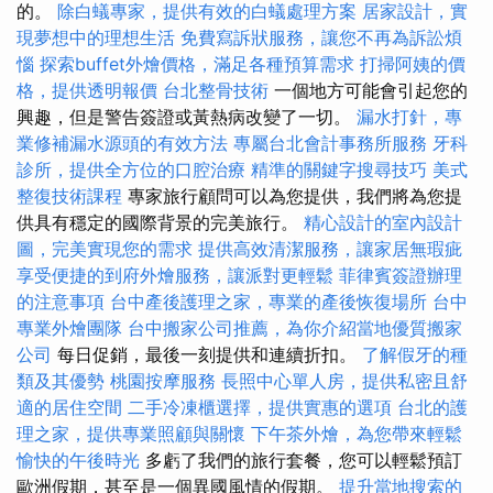
的。
除白蟻專家，提供有效的白蟻處理方案
居家設計，實
現夢想中的理想生活
免費寫訴狀服務，讓您不再為訴訟煩
惱
探索buffet外燴價格，滿足各種預算需求
打掃阿姨的價
格，提供透明報價
台北整骨技術
一個地方可能會引起您的
興趣，但是警告簽證或黃熱病改變了一切。
漏水打針，專
業修補漏水源頭的有效方法
專屬台北會計事務所服務
牙科
診所，提供全方位的口腔治療
精準的關鍵字搜尋技巧
美式
整復技術課程
專家旅行顧問可以為您提供，我們將為您提
供具有穩定的國際背景的完美旅行。
精心設計的室內設計
圖，完美實現您的需求
提供高效清潔服務，讓家居無瑕疵
享受便捷的到府外燴服務，讓派對更輕鬆
菲律賓簽證辦理
的注意事項
台中產後護理之家，專業的產後恢復場所
台中
專業外燴團隊
台中搬家公司推薦，為你介紹當地優質搬家
公司
每日促銷，最後一刻提供和連續折扣。
了解假牙的種
類及其優勢
桃園按摩服務
長照中心單人房，提供私密且舒
適的居住空間
二手冷凍櫃選擇，提供實惠的選項
台北的護
理之家，提供專業照顧與關懷
下午茶外燴，為您帶來輕鬆
愉快的午後時光
多虧了我們的旅行套餐，您可以輕鬆預訂
歐洲假期，甚至是一個異國風情的假期。
提升當地搜索的