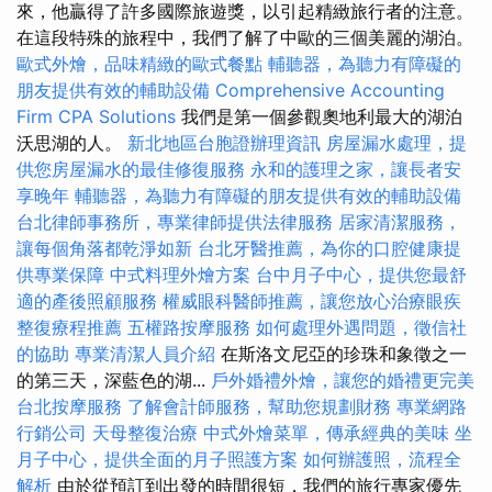
來，他贏得了許多國際旅遊獎，以引起精緻旅行者的注意。
在這段特殊的旅程中，我們了解了中歐的三個美麗的湖泊。
歐式外燴，品味精緻的歐式餐點
輔聽器，為聽力有障礙的
朋友提供有效的輔助設備
Comprehensive Accounting
Firm CPA Solutions
我們是第一個參觀奧地利最大的湖泊
沃思湖的人。
新北地區台胞證辦理資訊
房屋漏水處理，提
供您房屋漏水的最佳修復服務
永和的護理之家，讓長者安
享晚年
輔聽器，為聽力有障礙的朋友提供有效的輔助設備
台北律師事務所，專業律師提供法律服務
居家清潔服務，
讓每個角落都乾淨如新
台北牙醫推薦，為你的口腔健康提
供專業保障
中式料理外燴方案
台中月子中心，提供您最舒
適的產後照顧服務
權威眼科醫師推薦，讓您放心治療眼疾
整復療程推薦
五權路按摩服務
如何處理外遇問題，徵信社
的協助
專業清潔人員介紹
在斯洛文尼亞的珍珠和象徵之一
的第三天，深藍色的湖...
戶外婚禮外燴，讓您的婚禮更完美
台北按摩服務
了解會計師服務，幫助您規劃財務
專業網路
行銷公司
天母整復治療
中式外燴菜單，傳承經典的美味
坐
月子中心，提供全面的月子照護方案
如何辦護照，流程全
解析
由於從預訂到出發的時間很短，我們的旅行專家優先