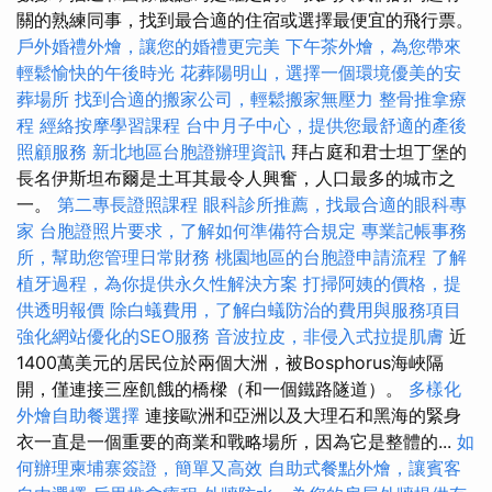
關的熟練同事，找到最合適的住宿或選擇最便宜的飛行票。
戶外婚禮外燴，讓您的婚禮更完美
下午茶外燴，為您帶來
輕鬆愉快的午後時光
花葬陽明山，選擇一個環境優美的安
葬場所
找到合適的搬家公司，輕鬆搬家無壓力
整骨推拿療
程
經絡按摩學習課程
台中月子中心，提供您最舒適的產後
照顧服務
新北地區台胞證辦理資訊
拜占庭和君士坦丁堡的
長名伊斯坦布爾是土耳其最令人興奮，人口最多的城市之
一。
第二專長證照課程
眼科診所推薦，找最合適的眼科專
家
台胞證照片要求，了解如何準備符合規定
專業記帳事務
所，幫助您管理日常財務
桃園地區的台胞證申請流程
了解
植牙過程，為你提供永久性解決方案
打掃阿姨的價格，提
供透明報價
除白蟻費用，了解白蟻防治的費用與服務項目
強化網站優化的SEO服務
音波拉皮，非侵入式拉提肌膚
近
1400萬美元的居民位於兩個大洲，被Bosphorus海峽隔
開，僅連接三座飢餓的橋樑（和一個鐵路隧道）。
多樣化
外燴自助餐選擇
連接歐洲和亞洲以及大理石和黑海的緊身
衣一直是一個重要的商業和戰略場所，因為它是整體的...
如
何辦理柬埔寨簽證，簡單又高效
自助式餐點外燴，讓賓客