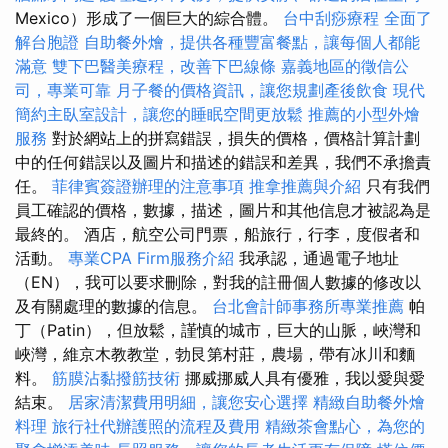
Mexico）形成了一個巨大的綜合體。
台中刮痧療程
全面了
解台胞證
自助餐外燴，提供各種豐富餐點，讓每個人都能
滿意
雙下巴醫美療程，改善下巴線條
嘉義地區的徵信公
司，專業可靠
月子餐的價格資訊，讓您規劃產後飲食
現代
簡約主臥室設計，讓您的睡眠空間更放鬆
推薦的小型外燴
服務
對於網站上的拼寫錯誤，損失的價格，價格計算計劃
中的任何錯誤以及圖片和描述的錯誤和差異，我們不承擔責
任。
菲律賓簽證辦理的注意事項
推拿推薦與介紹
只有我們
員工確認的價格，數據，描述，圖片和其他信息才被認為是
最終的。 酒店，航空公司門票，船旅行，行李，度假者和
活動。
專業CPA Firm服務介紹
我承認，通過電子地址
（EN），我可以要求刪除，對我的註冊個人數據的修改以
及有關處理的數據的信息。
台北會計師事務所專業推薦
帕
丁（Patin），但放鬆，謹慎的城市，巨大的山脈，峽灣和
峽灣，維京木教教堂，勃艮第村莊，農場，帶有冰川和麵
料。
筋膜沾黏撥筋技術
挪威挪威人具有優雅，我以愛與愛
結束。
居家清潔費用明細，讓您安心選擇
精緻自助餐外燴
料理
旅行社代辦護照的流程及費用
精緻茶會點心，為您的