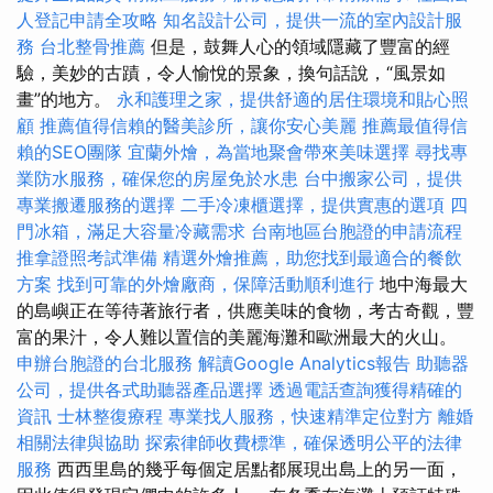
人登記申請全攻略
知名設計公司，提供一流的室內設計服
務
台北整骨推薦
但是，鼓舞人心的領域隱藏了豐富的經
驗，美妙的古蹟，令人愉悅的景象，換句話說，“風景如
畫”的地方。
永和護理之家，提供舒適的居住環境和貼心照
顧
推薦值得信賴的醫美診所，讓你安心美麗
推薦最值得信
賴的SEO團隊
宜蘭外燴，為當地聚會帶來美味選擇
尋找專
業防水服務，確保您的房屋免於水患
台中搬家公司，提供
專業搬遷服務的選擇
二手冷凍櫃選擇，提供實惠的選項
四
門冰箱，滿足大容量冷藏需求
台南地區台胞證的申請流程
推拿證照考試準備
精選外燴推薦，助您找到最適合的餐飲
方案
找到可靠的外燴廠商，保障活動順利進行
地中海最大
的島嶼正在等待著旅行者，供應美味的食物，考古奇觀，豐
富的果汁，令人難以置信的美麗海灘和歐洲最大的火山。
申辦台胞證的台北服務
解讀Google Analytics報告
助聽器
公司，提供各式助聽器產品選擇
透過電話查詢獲得精確的
資訊
士林整復療程
專業找人服務，快速精準定位對方
離婚
相關法律與協助
探索律師收費標準，確保透明公平的法律
服務
西西里島的幾乎每個定居點都展現出島上的另一面，