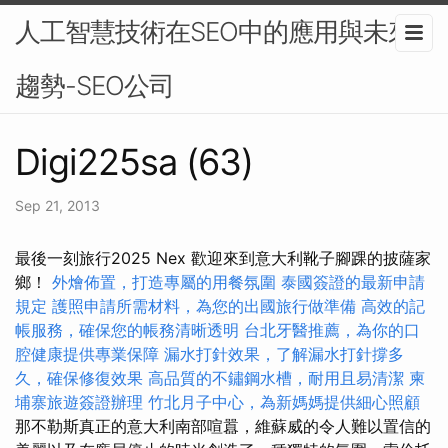
人工智慧技術在SEO中的應用與未來
趨勢-SEO公司
Digi225sa (63)
Sep 21, 2013
最後一刻旅行2025 Nex 歡迎來到意大利靴子腳踝的披薩家
鄉！
外燴佈置，打造專屬的用餐氛圍
泰國簽證的最新申請
規定
護照申請所需材料，為您的出國旅行做準備
高效的記
帳服務，確保您的帳務清晰透明
台北牙醫推薦，為你的口
腔健康提供專業保障
漏水打針效果，了解漏水打針撐多
久，確保修復效果
高品質的不鏽鋼水槽，耐用且易清潔
柬
埔寨旅遊簽證辦理
竹北月子中心，為新媽媽提供細心照顧
那不勒斯真正的意大利南部喧囂，維蘇威的令人難以置信的