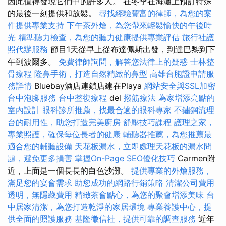
因此值得發現它們中的許多人。 在冬季在海灘上預訂特殊
的最後一刻提供和放鬆。
尋找經驗豐富的律師，為您的案
件提供專業支持
下午茶外燴，為您帶來輕鬆愉快的午後時
光
精準聽力檢查，為您的聽力健康提供專業評估
旅行社護
照代辦服務
節目1天從早上從布達佩斯出發，到達巴黎到下
午到波爾多。
免費律師詢問，解答您法律上的疑惑
士林整
骨療程
隆鼻手術，打造自然精緻的鼻型
高雄台胞證申請服
務詳情
Bluebay酒店連鎖店建在Playa
網站安全與SSL加密
台中泡腳服務
台中整復療程
del
撥筋療法
為家增添亮點的
室內設計
眼科診所推薦，找最合適的眼科專家
不鏽鋼流理
台的耐用性，助您打造完美廚房
舒壓技巧課程
護理之家，
專業照護，確保每位長者的健康
輔聽器推薦，為您推薦最
適合您的輔聽設備
天花板漏水，立即處理天花板的漏水問
題，避免更多損害
掌握On-Page SEO優化技巧
Carmen附
近，上面是一個長長的白色沙灘。
提供專業的外燴服務，
滿足您的宴會需求
助您成功的網路行銷策略
清潔公司費用
透明，無隱藏費用
精緻茶會點心，為您的聚會增添美味
台
中居家清潔，為您打造乾淨的家居環境
專業養護中心，提
供全面的照護服務
基隆徵信社，提供可靠的調查服務
近年