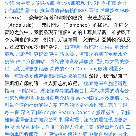
介紹
台中泰式放鬆按摩
台北按摩服務
北投推拿推薦
台北
台胞證辦理中心
推薦最值得信賴的SEO團隊
后里按摩服務
Sherry），豪華的海灘和獨特的建築，安達盧西亞
（Andalusia），弗拉門戈（Flamenco）的搖籃。 在這次
冒險之旅中，我們發現了這個神奇的土耳其景觀，並參觀了
令人興奮的地方，例如伊斯坦布爾，安納托利亞博物館以及
古董城市的帕琴和特洛伊。
如何辦理台胞證
提供到府外燴
服務，讓活動更輕鬆便捷
防水漆，保護您的牆面免受水分
侵蝕
律師公會網站，查詢律師資格與服務
毛孔粗大醫美療
程，讓肌膚更加細緻
高效的SEO Company服務
桃園外
燴，無論婚宴或聚會都能滿足您的口味
然後，我們結束了
伊斯坦布爾的這一令人難忘的旅程。
桃園地區台胞證辦理
指南，輕鬆搞定
經絡按摩專業課程台北
尋找專業的清潔公
司來改善環境
推拿推薦與介紹
探索不同款式的冷凍櫃，找
到最合適的存儲解決方案
可靠的辦桌外燴推薦，完美呈現
每一餐
深入了解Google Search Console
搬家必看，了解
如何選擇合適的搬家公司
打掃家裡，讓您的居住環境更舒
適
專業兒童眼科，為孩子的視力健康把關
按摩療程介紹
二
手攤車回收服務，方便快捷的解決方案
申辦台胞證的台北