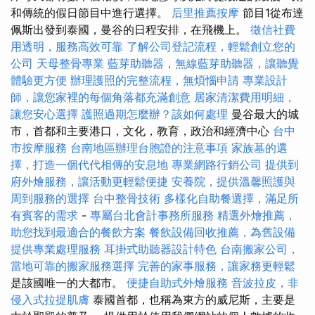
和傳統的假日節目中進行選擇。
后里推薦按摩
節目1從布達
佩斯出發到泰國，曼谷的日程安排，在飛機上。
徵信社費
用透明，服務高效可靠
了解公司登記流程，輕鬆創立您的
公司
天母整骨專業
藍芽助聽器，無線藍芽助聽器，讓聽覺
體驗更方便
辦理護照的完整流程，無煩惱申請
專業設計
師，讓您家裡的每個角落都充滿創意
居家清潔費用明細，
讓您安心選擇
護照過期怎麼辦？該如何處理
曼谷最大的城
市，首都和主要港口，文化，教育，政治和經濟中心
台中
市按摩服務
台南地區辦理台胞證的注意事項
家族墓的選
擇，打造一個代代相傳的安息地
專業網路行銷公司
提供到
府外燴服務，讓活動更輕鬆便捷
安養院，提供溫馨照護與
周到服務的選擇
台中整骨技術
多樣化自助餐選擇，滿足所
有賓客的需求
-
專屬台北會計事務所服務
精選外燴推薦，
助您找到最適合的餐飲方案
餐飲設備回收推薦，為舊設備
提供專業處理服務
耳掛式助聽器設計特色
台南搬家公司，
當地可靠的搬家服務選擇
完善的家事服務，讓家務更輕鬆
是該國唯一的大都市。
便捷自助式外燴服務
音波拉皮，非
侵入式拉提肌膚
泰國首都，也稱為東方的威尼斯，主要是