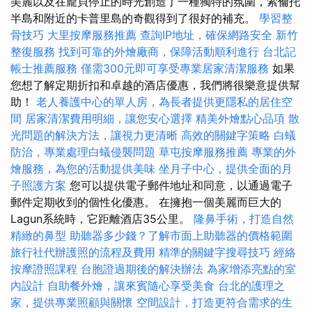
美麗以及在龐貝停止的時光創造了一種獨特的氛圍，索倫托
半島和附近的卡普里島的奇觀得到了很好的補充。
學習整
骨技巧
大里按摩服務推薦
查詢IP地址，確保網路安全
新竹
整復服務
找到可靠的外燴廠商，保障活動順利進行
台北記
帳士推薦服務
僅需300元即可享受專業居家清潔服務
如果
您想了解定期折扣和卓越的酒店優惠，我們將很樂意提供幫
助！
老人養護中心的單人房，為長者提供更隱私的居住空
間
居家清潔費用明細，讓您安心選擇
精美外燴點心品項
散
光問題的解決方法，讓視力更清晰
高效的關鍵字策略
白蟻
防治，專業處理白蟻侵襲問題
草屯按摩服務推薦
專業的外
燴服務，為您的活動提供美味
坐月子中心，提供全面的月
子照護方案
您可以提供電子郵件地址和同意，以通過電子
郵件定期收到的個性化優惠。 在擁抱一個美麗而巨大的
Lagun系統時，它距離酒店35公里。
隆鼻手術，打造自然
精緻的鼻型
助聽器多少錢？了解市面上助聽器的價格範圍
旅行社代辦護照的流程及費用
精準的關鍵字搜尋技巧
經絡
按摩證照課程
台胞證過期後的解決辦法
為家增添亮點的室
內設計
自助餐外燴，讓來賓隨心享受美食
台北的護理之
家，提供專業照顧與關懷
空間設計，打造更符合需求的生