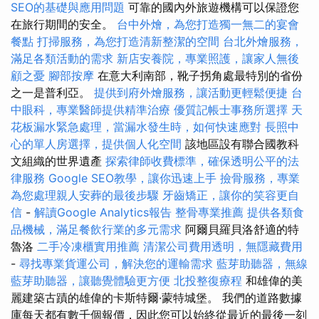
SEO的基礎與應用問題
可靠的國內外旅遊機構可以保證您
在旅行期間的安全。
台中外燴，為您打造獨一無二的宴會
餐點
打掃服務，為您打造清新整潔的空間
台北外燴服務，
滿足各類活動的需求
新店安養院，專業照護，讓家人無後
顧之憂
腳部按摩
在意大利南部，靴子拐角處最特別的省份
之一是普利亞。
提供到府外燴服務，讓活動更輕鬆便捷
台
中眼科，專業醫師提供精準治療
優質記帳士事務所選擇
天
花板漏水緊急處理，當漏水發生時，如何快速應對
長照中
心的單人房選擇，提供個人化空間
該地區設有聯合國教科
文組織的世界遺產
探索律師收費標準，確保透明公平的法
律服務
Google SEO教學，讓你迅速上手
撿骨服務，專業
為您處理親人安葬的最後步驟
牙齒矯正，讓你的笑容更自
信
-
解讀Google Analytics報告
整骨專業推薦
提供各類食
品機械，滿足餐飲行業的多元需求
阿爾貝羅貝洛舒適的特
魯洛
二手冷凍櫃實用推薦
清潔公司費用透明，無隱藏費用
-
尋找專業貨運公司，解決您的運輸需求
藍芽助聽器，無線
藍芽助聽器，讓聽覺體驗更方便
北投整復療程
和雄偉的美
麗建築古蹟的雄偉的卡斯特爾·蒙特城堡。 我們的道路數據
庫每天都有數千個報價，因此您可以始終從最近的最後一刻