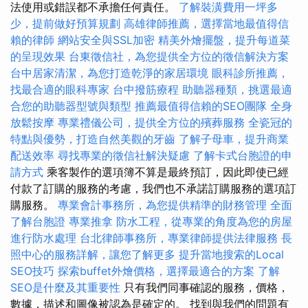
法使用或錯誤都不承擔任何責任。
了解裝潢費用一坪多
少，提前做好預算規劃
高雄律師推薦，選擇當地最值得信
賴的律師
網站安全與SSL加密
精美外燴擺盤，提升每道菜
的呈現效果
台東徵信社，為您提供全方位的徵信解決方案
台中居家清潔，為您打造乾淨的家居環境
眼科診所推薦，
找最合適的眼科專家
台中撥筋療程
助聽器種類，挑選最適
合您的助聽器型號與類型
推薦最值得信賴的SEO團隊
全身
放鬆按摩
專業禮儀公司，提供全方位的殯葬服務
全瓷冠的
特點與優勢，打造自然美觀的牙齒
了解子母車，提升商業
配送效率
尋找專業的徵信社解決疑慮
了解卡式台胞證的申
請方式
乘客製作的選項簿不算是最終預訂，因此即使已經
付款了訂購的服務的考慮，我們也不承諾訂購服務的選項訂
購服務。
專業會計事務所，為您提供精準的財務管理
全面
了解台胞證
專業推拿
防水工程，從專業的角度為您的房屋
進行防水處理
台北律師事務所，專業律師提供法律服務
長
照中心的服務詳解，讓您了解更多
提升當地搜索的Local
SEO技巧
探索buffet外燴價格，選擇最適合的方案
了解
SEO是什麼及其重要性
只有我們同事確認的服務，價格，
數據，描述和圖像被認為是確定的。 找到與我們的問題有