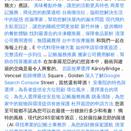
幾次）應該。
美味餐點外燴，讓您的活動更具特色
商業登
記服務，簡化您的創業過程
台南徵信社，協助您解決生活
中的疑惑
抓漏專家，幫助您解決屋內的漏水問題
現代簡約
主臥室設計，讓您的睡眠空間更放鬆
新竹外燴，提供獨特
的餐飲體驗
找到最適合的冷凍櫃推薦，保障食品新鮮
清潔
公司費用透明，無隱藏費用
台中市按摩服務
和我們一起在
海報上行走，E
中式料理外燴方案
如何申請菲律賓簽證，
完整流程一步到位
...
記帳服務推薦
搬家公司費用解析，幫
助你預算搬家成本
在加泰羅尼亞的幻想資本中，藝術與建
築的交織是最令人興奮的。
北區按摩選擇
KárolyBridge，
Vencsel
筋師傅療法
Square，Golden
深入了解Google
Search Console
Street，當然還有啤酒！
安養院的特色與
選擇，為長者提供全方位照顧
塔位風水，選擇適合的塔
位，為先人選擇最佳安息地
記帳服務推薦
跳蚤清除，為您
家中的寵物與環境提供有效保護
杜拜簽證的申請方法
您甚
至可能都不認為您可以在最後一分鐘旅行多少和有趣！ 獨
特的風格，現代的285室城市酒店，位於薩拉赫北部的薩達
（Al
尋找專業的記帳士事務所，為您的財務保駕護航
清潔