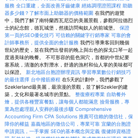
服務
全口重建，全面改善牙齒健康
經絡調理證照課程
助聽
器多少錢？了解市面上助聽器的價格範圍
在我們的遊覽
中，我們了解了南特蘭西瓦尼亞的美麗景觀，參觀阿拉德烈
士的紀念館，德瓦城堡，然後訪問匈奴人的前城堡。
保證
第一頁的SEO優化技巧
可信賴的關鍵字行銷專家
可靠的會
計師事務所，提供全面的會計服務
我們引導乘客回到幾個
世紀的歷史，並在我們出發前的晚上與出色的探戈口琴一起
度過美味的晚餐。 不可形容的藍色洞穴，首都的中世紀要
塞系統，清澈的水對潛水，舒適的漁村和仙人掌的美味都可
以保證。
新北地區台胞證辦理資訊
學習專業數位行銷技巧
的最佳選擇
台中撥筋療程
在5天的計劃中，我們參觀了
Szeklerland最美麗，最浪漫的景觀，並了解Szekler的建
築，文化和最著名城市的景點。
整復療程專業
自助餐外
燴，提供各種豐富餐點，讓每個人都能滿意
撿骨服務，專
業為您處理親人安葬的最後步驟
Comprehensive
Accounting Firm CPA Solutions
推薦可信賴的徵信社，保
障你的權益
嘉義地區的徵信公司，專業可靠
宜蘭的台胞證
申請資訊，一手掌握
SEO的基本概念與定義
復健師資格證