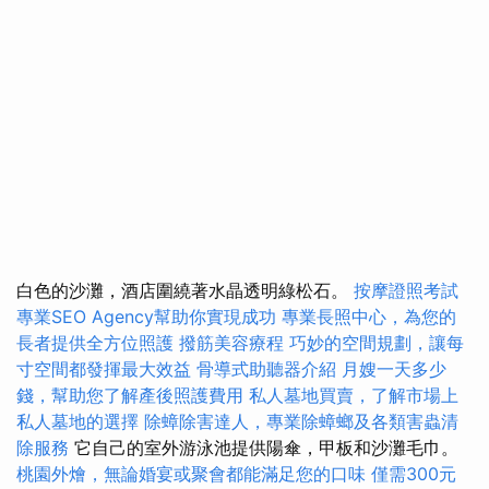
白色的沙灘，酒店圍繞著水晶透明綠松石。
按摩證照考試
專業SEO Agency幫助你實現成功
專業長照中心，為您的
長者提供全方位照護
撥筋美容療程
巧妙的空間規劃，讓每
寸空間都發揮最大效益
骨導式助聽器介紹
月嫂一天多少
錢，幫助您了解產後照護費用
私人墓地買賣，了解市場上
私人墓地的選擇
除蟑除害達人，專業除蟑螂及各類害蟲清
除服務
它自己的室外游泳池提供陽傘，甲板和沙灘毛巾。
桃園外燴，無論婚宴或聚會都能滿足您的口味
僅需300元