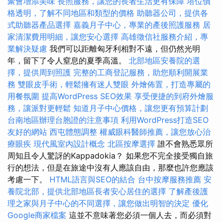
聚會增添美味
長照服務，讓您的長者生活更有保障
塔位價
格透明，了解不同地區和類型的價格
助聽器公司，提供各
式助聽器產品選擇
嘉義月子中心，專業的產後照護服務
居
家清潔費用明細，讓您安心選擇
高雄徵信社服務介紹，專
業解決疑慮
我們可以距離匈牙利相對不遠，但仍然光明
年，留下了令人窒息的夏季高溫。
北部地區安養院的選
擇，提供周到照護
完整的工商登記服務，助您順利開展業
務
雙眼皮手術，輕鬆擁有迷人雙眼
外燴佈置，打造專屬的
用餐氛圍
提高WordPress SEO效果
享受便捷的到府外燴服
務，讓派對更輕鬆
知道月子中心價格，讓您更有預算計劃
台南地區辦理台胞證的注意事項
利用WordPress打造SEO
友好的網站
西屯體態調整
權威眼科醫師推薦，讓您放心治
療眼疾
現代風室內設計概念
北區按摩選擇
誰不會熟悉眾所
周知且令人驚訝的Kappadokia？ 如果您不完全接受獨自旅
行的想法，但是在旅途中沒有人應該自由，那麼也許您應該
考慮一下。
HTML語言與SEO的結合
台中按摩服務推薦
安
養院北部，提供北部地區長者安心居住的選擇
了解產後護
理之家與月子中心的不同選擇，讓您做出明智的決定
優化
Google商家檔案
這並不意味著您必須一個人去，而必須對