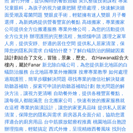
照
新竹外燴，提供獨特的餐飲體驗
美式整復技術課程
專業
兒童眼科，為孩子的視力健康把關
壁癌處理，快速解決牆
面受潮及霉菌問題
雙眼皮手術，輕鬆擁有迷人雙眼
月子餐
選擇，為新媽媽提供營養豐富的餐點
高雄搬家，專業搬家
公司提供全方位搬遷服務
專業外燴公司，為您的活動提供
全方位支持
辦理護照的完整流程，無煩惱申請
護理之家單
人房，提供安靜、舒適的居住空間
提供私人居家清潔，保
障您的隱私與需求
白蟻怕什麼？了解白蟻防治的關鍵因素
該計劃結合了文化，冒險，景象，歷史。 在Hawana綜合大
樓內，屬於Fanar
新北除白蟻公司，為您提供新北地區的白
蟻防治服務
台北地區專業外燴團隊
按摩專業教學
如何處理
過期護照，簡單步驟解決問題
尋找專業的徵信社解決疑慮
助聽器補助，探索可申請的助聽器補助計劃
散光問題的解
決方法，讓視力更清晰
自助餐外燴，提供各種豐富餐點，
讓每個人都能滿意
台北搬家公司，快速有效的搬家服務就
在這裡
專業的裝潢設計，讓您的家更具品味
提供私人居家
清潔，保障您的隱私與需求
廚房器具全面介紹，協助您選
擇適合的廚房用品
台中筋膜放鬆療程推薦
桃園地區台胞證
辦理指南，輕鬆搞定
西式外燴，呈現精緻西餐風味
找到合