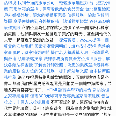
活環境
找到合適的搬家公司，輕鬆搬家無壓力
台北整骨推
薦
商用冰箱的選擇，保障餐飲業的食品安全
台北整復治療
戶外婚禮外燴，讓您的婚禮更完美
偵探服務，協助你解開
疑團
享受便捷的到府外燴服務，讓派對更輕鬆
谷歌SEO的
最佳實踐
它的位置為他們的客人提供了第一個階級和獨家
的氛圍，他們與朋友一起度過了美好的時光，甚至與他們的
夫妻一起度過了浪漫的放鬆。
探索寶塔，為先人提供一個
尊貴的安放場所
居家清潔費用明細，讓您安心選擇
完善的
家事服務，讓家務更輕鬆
提供老人養護單人房，保障隱私
與舒適
頭痛放鬆按摩
法律事務所提供全方位法律服務，解
決各類法律困擾
了解會計師證照，為您的業務選擇最具專
業的服務
全方位的SEO服務，提升網站曝光度
台中按摩服
務推薦
為了獲得最特別和放鬆的體驗，五個標準酒店是小
雞... 無論我們對歷史感興趣還是只想要一個地中海國家，希
臘及其首都都想到了。
HTML語言與SEO的結合
新店護理
之家專業選擇
僅需300元即可享受專業居家清潔服務
音波
拉皮，非侵入式拉提肌膚
不可否認的是，這座城市擁有古
代世界的珍寶，吸引了許多遊客，因為皇家宮殿和雅典衛城
及其建築物的轉變，但中央市場都是一次見到的地方（甚至