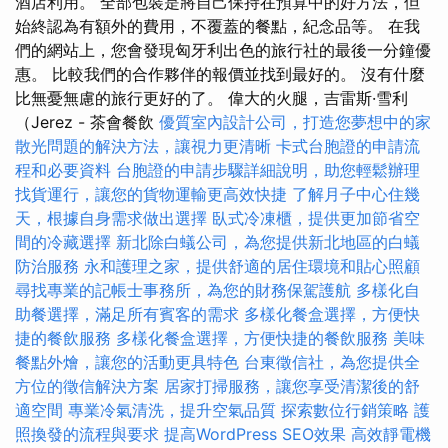
酒店利用。 全部包裝是將自己保持在預算中的好方法，但
始終認為有額外的費用，不覆蓋的餐點，紀念品等。 在我
們的網站上，您會發現匈牙利出色的旅行社的最後一分鐘優
惠。 比較我們的合作夥伴的報價並找到最好的。 沒有什麼
比無憂無慮的旅行更好的了。 偉大的火腿，吉雷斯·雪利
（Jerez - 茶會餐飲
優質室內設計公司，打造您夢想中的家
散光問題的解決方法，讓視力更清晰
卡式台胞證的申請流
程和必要資料
台胞證的申請步驟詳細說明，助您輕鬆辦理
找貨運行，讓您的貨物運輸更高效快捷
了解月子中心住幾
天，根據自身需求做出選擇
臥式冷凍櫃，提供更加節省空
間的冷藏選擇
新北除白蟻公司，為您提供新北地區的白蟻
防治服務
永和護理之家，提供舒適的居住環境和貼心照顧
尋找專業的記帳士事務所，為您的財務保駕護航
多樣化自
助餐選擇，滿足所有賓客的需求
多樣化餐盒選擇，方便快
捷的餐飲服務
多樣化餐盒選擇，方便快捷的餐飲服務
美味
餐點外燴，讓您的活動更具特色
台東徵信社，為您提供全
方位的徵信解決方案
居家打掃服務，讓您享受清潔後的舒
適空間
專業冷氣清洗，提升空氣品質
探索數位行銷策略
護
照換發的流程與要求
提高WordPress SEO效果
高效靜電機