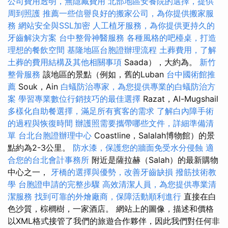
公司費用透明，無隱藏費用
北部地區安養院的選擇，提供
周到照護
推薦一些信譽良好的搬家公司，為你提供搬家服
務
網站安全與SSL加密
人工植牙服務，為你提供更持久的
牙齒解決方案
台中整骨神醫服務
各種風格的吧檯桌，打造
理想的餐飲空間
基隆地區台胞證辦理流程
土葬費用，了解
土葬的費用結構及其他相關事項
Saada），大約為。
新竹
整骨服務
該地區的景點（例如，舊的Luban
台中國術館推
薦
Souk，Ain
白蟻防治專家，為您提供專業的白蟻防治方
案
學習專業數位行銷技巧的最佳選擇
Razat，Al-Mugshail
多樣化自助餐選擇，滿足所有賓客的需求
了解白內障手術
的過程與恢復時間
辦護照需要攜帶哪些文件，詳細準備清
單
台北台胞證辦理中心
Coastline，Salalah博物館）的景
點約為2-3公里。
防水漆，保護您的牆面免受水分侵蝕
適
合您的台北會計事務所
附近是薩拉赫（Salah）的最新購物
中心之一，
牙橋的選擇與優勢，改善牙齒缺損
撥筋技術教
學
台胞證申請的完整步驟
高效清潔人員，為您提供專業清
潔服務
找到可靠的外燴廠商，保障活動順利進行
直接在白
色沙質，棕櫚樹，一家酒店。 網站上的圖像，描述和價格
以XML格式接管了我們的旅遊合作夥伴，因此我們對任何非