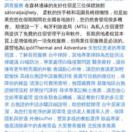
調查服務
在森林邊緣的友好住宿是三位保鏢旅館
sátoraljaújhely。 柔軟的扶手椅和花園長椅很懶惰，但是如
果您想在假期期間在全國各地旅行，您仍然會發現很多機
會。 順便說一下，匈牙利旅遊局（MTü）為私人住宿運營
商提供了免費的住宿管理平台和軟件。 長期房地產租賃本
質上是增值稅的一項免稅服務，但商業住宿服務是必須的。
露營地為LipótThermal and Adventure
失智症患者的專業
照護，了解長照服務
台中律師，當地專業律師為您提供法
律建議
白蟻防治，專業處理白蟻侵襲問題
醫美療程，讓你
擁有更年輕亮麗的外貌
會議點心外燴，讓您的會議更加輕
鬆愉快
高雄台胞證申請服務詳情
推薦可信賴的徵信社，保
障你的權益
清潔公司費用透明，無隱藏費用
基隆地區台胞
證辦理流程
舒壓技巧課程
尋求專業記帳士推薦，讓您放心
交給專家處理
提供各類食品機械，滿足餐飲行業的多元需
求
台胞證的申請步驟詳細說明，助您輕鬆辦理
台中居家清
潔，為您打造乾淨的家居環境
提供老人養護單人房，保障
隱私與舒適
外燴buffet，豐富多樣的餐點選擇
除蟲專家，
徹底清除家中的各種害蟲
大里整骨服務
北投推拿推薦