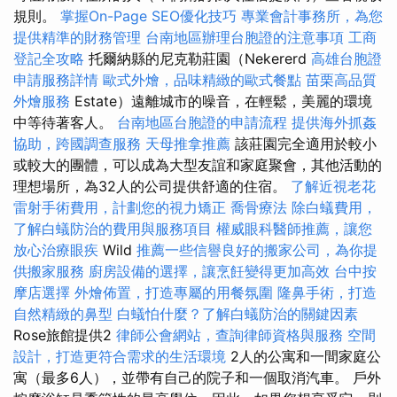
規則。
掌握On-Page SEO優化技巧
專業會計事務所，為您
提供精準的財務管理
台南地區辦理台胞證的注意事項
工商
登記全攻略
托爾納縣的尼克勒莊園（Nekererd
高雄台胞證
申請服務詳情
歐式外燴，品味精緻的歐式餐點
苗栗高品質
外燴服務
Estate）遠離城市的噪音，在輕鬆，美麗的環境
中等待著客人。
台南地區台胞證的申請流程
提供海外抓姦
協助，跨國調查服務
天母推拿推薦
該莊園完全適用於較小
或較大的團體，可以成為大型友誼和家庭聚會，其他活動的
理想場所，為32人的公司提供舒適的住宿。
了解近視老花
雷射手術費用，計劃您的視力矯正
喬骨療法
除白蟻費用，
了解白蟻防治的費用與服務項目
權威眼科醫師推薦，讓您
放心治療眼疾
Wild
推薦一些信譽良好的搬家公司，為你提
供搬家服務
廚房設備的選擇，讓烹飪變得更加高效
台中按
摩店選擇
外燴佈置，打造專屬的用餐氛圍
隆鼻手術，打造
自然精緻的鼻型
白蟻怕什麼？了解白蟻防治的關鍵因素
Rose旅館提供2
律師公會網站，查詢律師資格與服務
空間
設計，打造更符合需求的生活環境
2人的公寓和一間家庭公
寓（最多6人），並帶有自己的院子和一個取消汽車。 戶外