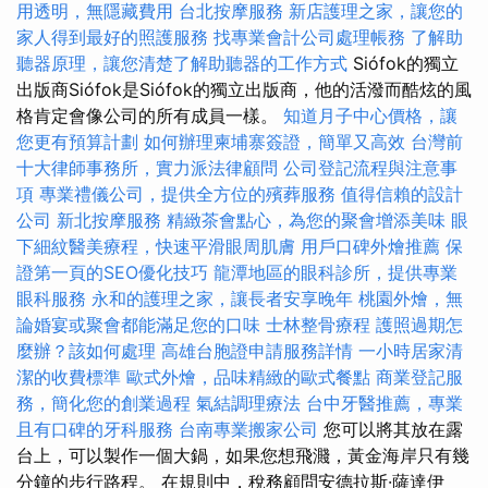
用透明，無隱藏費用
台北按摩服務
新店護理之家，讓您的
家人得到最好的照護服務
找專業會計公司處理帳務
了解助
聽器原理，讓您清楚了解助聽器的工作方式
Siófok的獨立
出版商Siófok是Siófok的獨立出版商，他的活潑而酷炫的風
格肯定會像公司的所有成員一樣。
知道月子中心價格，讓
您更有預算計劃
如何辦理柬埔寨簽證，簡單又高效
台灣前
十大律師事務所，實力派法律顧問
公司登記流程與注意事
項
專業禮儀公司，提供全方位的殯葬服務
值得信賴的設計
公司
新北按摩服務
精緻茶會點心，為您的聚會增添美味
眼
下細紋醫美療程，快速平滑眼周肌膚
用戶口碑外燴推薦
保
證第一頁的SEO優化技巧
龍潭地區的眼科診所，提供專業
眼科服務
永和的護理之家，讓長者安享晚年
桃園外燴，無
論婚宴或聚會都能滿足您的口味
士林整骨療程
護照過期怎
麼辦？該如何處理
高雄台胞證申請服務詳情
一小時居家清
潔的收費標準
歐式外燴，品味精緻的歐式餐點
商業登記服
務，簡化您的創業過程
氣結調理療法
台中牙醫推薦，專業
且有口碑的牙科服務
台南專業搬家公司
您可以將其放在露
台上，可以製作一個大鍋，如果您想飛濺，黃金海岸只有幾
分鐘的步行路程。 在規則中，稅務顧問安德拉斯·薩達伊