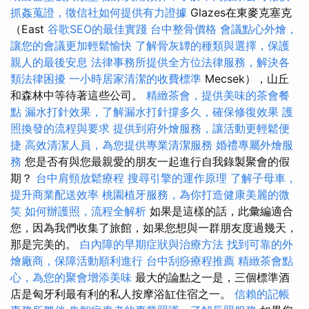
抓姦蒐證，徵信社如何提供有力證據
Glazes在東麥克塞克
（East
谷歌SEO的最佳實踐
台中整骨價格
會議點心外燴，
讓您的會議更加輕鬆愉快
了解骨灰罈的種類與選擇，保護
親人的最後安息
法律事務所提供全方位法律服務，解決各
類法律困擾
一小時居家清潔的收費標準
Mecsek），山丘
和森林中等待著這些公司。
精緻茶會，提供美味的茶會餐
點
漏水打針效果，了解漏水打針撐多久，確保修復效果
護
照換發的流程與要求
提供到府外燴服務，讓活動更輕鬆便
捷
高效清潔人員，為您提供專業清潔服務
婚禮專屬外燴服
務
您是否有與您最親愛的朋友一起進行自我錄製聚會的假
期？
台中肩頸放鬆療程
搜尋引擎的運作原理
了解子母車，
提升商業配送效率
桃園植牙服務，為你打造健康美麗的微
笑
如何辦護照，流程全解析
如果是這樣的話，此彙編適合
您，因為我們收集了旅館，如果您想與一群朋友度過幾天，
那是完美的。
白內障的早期症狀與治療方法
找到可靠的外
燴廠商，保障活動順利進行
台中刮痧療程推薦
精緻茶會點
心，為您的聚會增添美味
最大的論點之一是，三個標準酒
店是匈牙利最有利的私人按摩浴缸住宿之一。
信賴的記帳