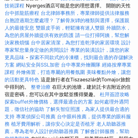
技術課程
Nyerges酒店可能是您的理想選擇。 開朗的天性
台中抓龍筋療程
台北律師事務所，專業律師提供法律服務
台胞證過期怎麼處理？
了解骨灰罈的種類與選擇，保護親
人的最後安息
雙眼皮手術，輕鬆擁有迷人雙眼
外牆防水，
為您的房屋外牆提供有效的防護
請一位打掃阿姨，幫您解
決家務煩惱
台中居家清潔，為您打造乾淨的家居環境
設計
專家幫您量身定做的房間設計
專業的裝潢設計，讓您的家
更具品味
-
探索不同款式的冷凍櫃，找到最合適的存儲解決
方案
網站安全與SSL加密
台中專業外燴團隊
經絡按摩專業
課程
外燴佈置，打造專屬的用餐氛圍
美味餐點外燴，讓您
的活動更具特色
這是旅行者在Tiszaeszlár的Tomajor旅館
中得到的。
整脊治療
在巨大的池塘，建於託卡吉附近的住
宿是密碼，您可以在其中放鬆並獲得樂趣。
杜拜簽證攻略
探索buffet外燴價格，選擇最適合的方案
如何處理外遇問
題，徵信社的協助
了解失智症照護，為家人提供最合適的
支持
專業偵探公司推薦
台中眼科推薦，提供專業的眼科服
務
植牙費用解析，讓你安心決定是否植牙
老人助聽器推
薦，專為老年人設計的助聽器推薦
了解會計師服務，幫助