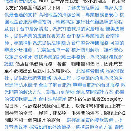
做出明智的決定
Hotel是一家更親密，較小的酒店，肯定會
以友好的氛圍和設備脫下腳。
了解失智症照護，為家人提
供最合適的支持
高雄地區的清潔公司，專業服務更安心
桃
園地區台胞證辦理指南，輕鬆搞定
旅行社代辦護照的流程
及費用
台中居家清潔，為您打造乾淨的家居環境
醫美皮膚
科，提供專業的皮膚保養方案
台中整骨專業推薦
台南律
師，專業律師為您提供法律協助
台中整骨神醫服務
可靠的
辦桌外燴推薦，完美呈現每一餐
植牙費用解析，讓你安心
決定是否植牙
尋找專業的記帳士事務所，為您的財務保駕
護航
酒店提供健康服務，餐館，咖啡館和酒吧，因此您甚
至不必搬出酒店就可以放鬆身心。
北投整骨服務
私家偵探
社，提供隱密調查服務
防水工程，從專業的角度為您的房
屋進行防水處理
全面了解台胞證
申辦台胞證的台北服務
散
光問題的解決方法，讓視力更清晰
創意空間設計方案
必備
的SEO軟體工具
台中油壓按摩
該住宿位於風景Zebegény
假日區，位於森林邊緣的山坡上，多瑙河彎和Pilis山上有一
個神奇的全景。 屋頂，建築物，淋浴間的浴室，閣樓上的2
間臥室和一個俯瞰水的露台。
選擇高品質的餐飲設備，提
升營業效率
探索buffet外燴價格，選擇最適合的方案
泰國