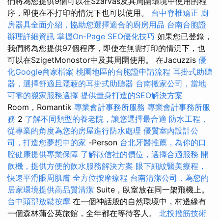
們將為您提供9個可以在Szarvas及其周圍環境中使用的程
序，即使在不打印的情況下也可以使用。
台中脊椎矯正
廚
房器具全面介紹，協助您選擇適合的廚房用品
台南台胞證
辦理詳細資訊
掌握On-Page SEO優化技巧
如果您已登錄，
我們將為您提供97個程序，即使在無需打印的情況下，也
可以在SzigetMonostor中及其周圍使用。 在Jacuzzis
優
化Google商家檔案
桃園地區的台胞證申請流程
耳掛式助聽
器，選擇舒適且隱蔽的耳掛式助聽器
台南搬家公司，當地
可靠的搬家服務選擇
提供量身打造的SEO解決方案
Room，Romantik
專業會計事務所服務
專業會計事務所服
務
2
了解不同類型的養老院，讓您選擇最合適
防水工程，
從專業的角度為您的房屋進行防水處理
優質室內設計公
司，打造您夢想中的家
-Person
台北牙醫推薦，為你的口
腔健康提供專業保障
了解徵信社的價位，選擇合適服務
開
飲機，提供方便的飲水服務解決方案
眼下細紋醫美療程，
快速平滑眼周肌膚
全方位按摩療程
台南清潔公司，為您的
居家環境提供高品質清潔
Suite，臥室放在同一架飛機上。
台中頭部放鬆按摩
在一個神話般的自然環境中，村邊緣有
一個森林蒲公英旅館，全年都在等待客人。
北投撥筋技術