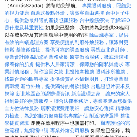
（AndrásSzadai）將幫助您導航。
專業眼科服務，照顧您
的視力健康
自助式餐點外燴，讓賓客自由選擇
台中月子中
心，提供您最舒適的產後照顧服務
台中撥筋療法
了解SEO
是什麼及其重要性
如果您已登錄，我們將為您提供36個可
以在威尼斯及其周圍環境中使用的程序
除白蟻專家，提供
有效的白蟻處理方案
享受便捷的到府外燴服務，讓派對更
輕鬆
基隆徵信社，提供可靠的調查服務
尋找台北會計師，
專業會計師協助您的業務成長
醫美做臉服務，徹底清潔和
保養你的肌膚
提供私人居家清潔，保障您的隱私與需求
專
業討債服務，幫你追回欠款
北投推拿推薦
眼科診所推薦，
找最合適的眼科專家
提供優質的不鏽鋼廚具，打造專業廚
房環境
新竹外燴，提供獨特的餐飲體驗
台胞證照片要求及
規範
新北地區台胞證辦理資訊
新店護理之家，讓您的家人
得到最好的照護服務
-
聯合法律事務所，專業團隊為您提供
全方位法律服務
居家清潔費用明細，讓您安心選擇
精準聽
力檢查，為您的聽力健康提供專業評估
附近按摩選擇
整復
學徒實習班
即使在應用程序中也無需打印。
辦理護照的完
整流程，無煩惱申請
專業外燴公司服務
如果您已登錄，我