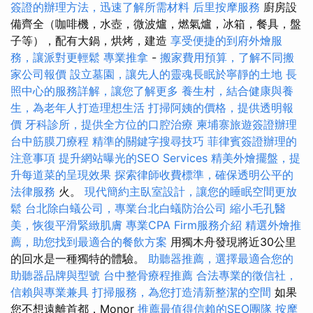
簽證的辦理方法，迅速了解所需材料
后里按摩服務
廚房設
備齊全（咖啡機，水壺，微波爐，燃氣爐，冰箱，餐具，盤
子等），配有大鍋，烘烤，建造
享受便捷的到府外燴服
務，讓派對更輕鬆
專業推拿
-
搬家費用預算，了解不同搬
家公司報價
設立墓園，讓先人的靈魂長眠於寧靜的土地
長
照中心的服務詳解，讓您了解更多
養生村，結合健康與養
生，為老年人打造理想生活
打掃阿姨的價格，提供透明報
價
牙科診所，提供全方位的口腔治療
柬埔寨旅遊簽證辦理
台中筋膜刀療程
精準的關鍵字搜尋技巧
菲律賓簽證辦理的
注意事項
提升網站曝光的SEO Services
精美外燴擺盤，提
升每道菜的呈現效果
探索律師收費標準，確保透明公平的
法律服務
火。
現代簡約主臥室設計，讓您的睡眠空間更放
鬆
台北除白蟻公司，專業台北白蟻防治公司
縮小毛孔醫
美，恢復平滑緊緻肌膚
專業CPA Firm服務介紹
精選外燴推
薦，助您找到最適合的餐飲方案
用獨木舟發現將近30公里
的回水是一種獨特的體驗。
助聽器推薦，選擇最適合您的
助聽器品牌與型號
台中整骨療程推薦
合法專業的徵信社，
信賴與專業兼具
打掃服務，為您打造清新整潔的空間
如果
您不想遠離首都，Monor
推薦最值得信賴的SEO團隊
按摩