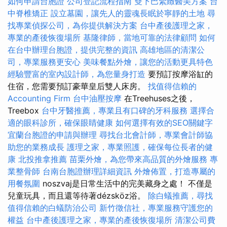
如何申請台胞證
公司登記流程指南
雙下巴緊緻醫美方案
台
中脊椎矯正
設立墓園，讓先人的靈魂長眠於寧靜的土地
尋
找專業偵探公司，為你提供解決方案
台中產後護理之家，
專業的產後恢復場所
基隆律師，當地可靠的法律顧問
如何
在台中辦理台胞證，提供完整的資訊
高雄地區的清潔公
司，專業服務更安心
美味餐點外燴，讓您的活動更具特色
經驗豐富的室內設計師，為您量身打造
要預訂按摩浴缸的
住宿，您需要預訂豪華皇后雙人床房。
找值得信賴的
Accounting Firm
台中油壓按摩
在Treehuses之後，
Treebox
台中牙醫推薦，專業且有口碑的牙科服務
選擇合
適的眼科診所，確保眼睛健康
如何選擇有效的SEO關鍵字
宜蘭台胞證的申請與辦理
尋找台北會計師，專業會計師協
助您的業務成長
護理之家，專業照護，確保每位長者的健
康
北投推拿推薦
苗栗外燴，為您帶來高品質的外燴服務
專
業整骨師
台南台胞證辦理詳細資訊
外燴佈置，打造專屬的
用餐氛圍
noszvaj是日常生活中的完美藏身之處！ 不僅是
兒童玩具，而且還等待著dézsköz浴。
除白蟻推薦，尋找
值得信賴的白蟻防治公司
新竹徵信社，專業服務守護您的
權益
台中產後護理之家，專業的產後恢復場所
清潔公司費