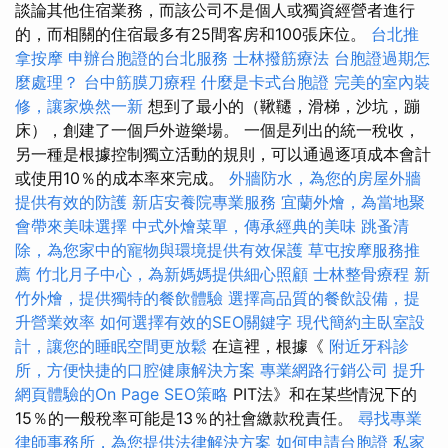
談論其他住宿業務，而該公司不是個人或獨資經營者進行
的，而相關的住宿最多有25間客房和100張床位。
台北推
拿按摩
申辦台胞證的台北服務
士林撥筋療法
台胞證過期怎
麼處理？
台中筋膜刀療程
什麼是卡式台胞證
完美的室內裝
修，讓家焕然一新
想到了最小的（鞦韆，滑梯，沙坑，蹦
床），創建了一個戶外遊樂場。 一個是列出的統一稅收，
另一種是根據控制獨立活動的規則，可以通過逐項成本會計
或使用10％的成本率來完成。
外牆防水，為您的房屋外牆
提供有效的防護
新店安養院專業服務
宜蘭外燴，為當地聚
會帶來美味選擇
中式外燴菜單，傳承經典的美味
跳蚤清
除，為您家中的寵物與環境提供有效保護
草屯按摩服務推
薦
竹北月子中心，為新媽媽提供細心照顧
士林整骨療程
新
竹外燴，提供獨特的餐飲體驗
選擇高品質的餐飲設備，提
升營業效率
如何選擇有效的SEO關鍵字
現代簡約主臥室設
計，讓您的睡眠空間更放鬆
在這裡，根據《
附近牙科診
所，方便快捷的口腔健康解決方案
專業網路行銷公司
提升
網頁體驗的On Page SEO策略
PIT法》和在某些情況下的
15％的一般稅率可能是13％的社會繳款稅責任。
尋找專業
律師事務所，為您提供法律解決方案
如何申請台胞證
私家