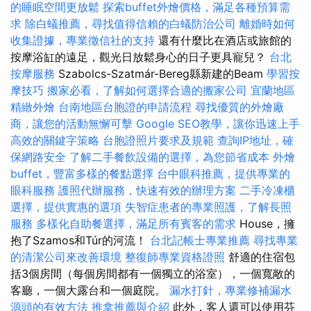
的睡眠空間更放鬆
探索buffet外燴價格，滿足各種預算需
求
除白蟻推薦，尋找值得信賴的白蟻防治公司
離婚時如何
收集證據，專業徵信社的支持
還有什麼比在酒店或旅館的
按摩浴缸的遠足，觀光日放鬆身心的日子更具寵兒？
台北
按摩服務
Szabolcs-Szatmár-Bereg縣新建的Beam
學習按
摩技巧
搬家必看，了解如何選擇合適的搬家公司
宜蘭地區
精緻外燴
台南地區台胞證的申請流程
尋找優質的外燴廠
商，讓您的活動無懈可擊
Google SEO教學，讓你迅速上手
高效的關鍵字策略
台胞證照片要求及規範
查詢IP地址，確
保網路安全
了解二手餐飲設備的選擇，為您節省成本
外燴
buffet，豐富多樣的餐點選擇
台中眼科推薦，提供專業的
眼科服務
護照代辦服務，快速有效的辦理方案
二手冷凍櫃
選擇，提供實惠的選項
失智症患者的專業照護，了解長照
服務
多樣化自助餐選擇，滿足所有賓客的需求
House，擁
抱了Szamos和Túr的河流！
台北記帳士專業推薦
尋找專業
的清潔公司來改善環境
整復師專業資格證照
舒適的住宿包
括3個房間（每個房間都有一個獨立的浴室），一個寬敞的
客廳，一個大露台和一個庭院。
漏水打針，專業修補漏水
源頭的有效方法
推拿推薦與介紹
此外，客人還可以使用芬