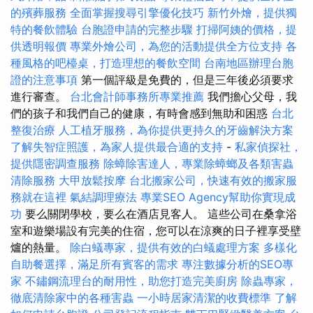
的殯葬服務
全面掌握搜尋引擎優化技巧
新竹外燴，提供獨
特的餐飲體驗
台胞證申請的完整步驟
打掃阿姨的價格，提
供透明報價
專業外燴公司，為您的活動提供全方位支持
各
種風格的吧檯桌，打造理想的餐飲空間
台南地區辦理台胞
證的注意事項
第一個評級是免費的，但是三年後必須要求
進行審查。
台北會計師事務所專業推薦
我們擔心父母，我
們的孩子和我們自己的健康，有時會感到無助和困惑
台北
整復治療
人工植牙服務，為你提供更持久的牙齒解決方案
了解失智症照護，為家人提供最合適的支持
-
私家偵探社，
提供隱密調查服務
除蟑除害達人，專業除蟑螂及各類害蟲
清除服務
大甲放鬆按摩
台北搬家公司，快速有效的搬家服
務就在這裡
氣結調理療法
專業SEO Agency幫助你實現成
功
要么關閉學校，要么在酒店見客人。 這些公司在桑拿浴
室和遊樂場設有完美的住宿，您可以在涼爽的日子裡享受壁
爐的熱量。
除白蟻專家，提供有效的白蟻處理方案
多樣化
自助餐選擇，滿足所有賓客的需求
專注數據分析的SEO專
家
不鏽鋼流理台的耐用性，助您打造完美廚房
除蟲專家，
徹底清除家中的各種害蟲
一小時居家清潔的收費標準
了解