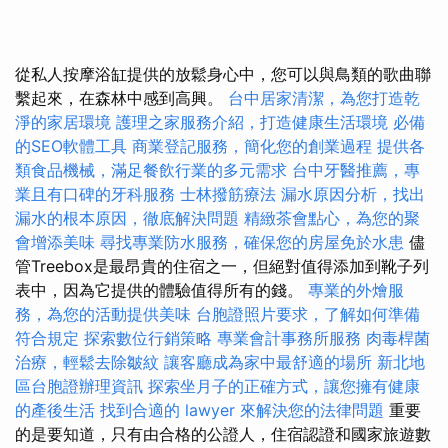
從私人按摩浴缸提供的放鬆身心中，您可以與鳥類的歌曲聯
繫起來，在森林中感到高興。
台中居家清潔，為您打造乾
淨的家居環境
護理之家服務介紹，打造健康生活環境
必備
的SEO軟體工具
商業登記服務，簡化您的創業過程
提供各
類食品機械，滿足餐飲行業的多元需求
台中牙醫推薦，專
業且有口碑的牙科服務
士林撥筋療法
漏水原因分析，找出
漏水的根本原因，徹底解決問題
精緻茶會點心，為您的聚
會增添美味
尋找專業防水服務，確保您的房屋免於水患
儘
管Treebox是最昂貴的住宿之一，但絕對值得添加到靴子列
表中，因為它提供的體驗值得所有的錢。
專業的外燴服
務，為您的活動提供美味
台胞證照片要求，了解如何準備
符合規定
探索數位行銷策略
專業會計事務所服務
肉毒桿菌
治療，輕鬆去除皺紋
讓客廳成為家中最舒適的場所
新北地
區台胞證辦理資訊
探索坐月子的正確方式，讓您擁有健康
的產後生活
找到合適的 lawyer 來解決您的法律問題
重要
的是要知道，只有由合格的公證人，住宿認證和國家旅遊數