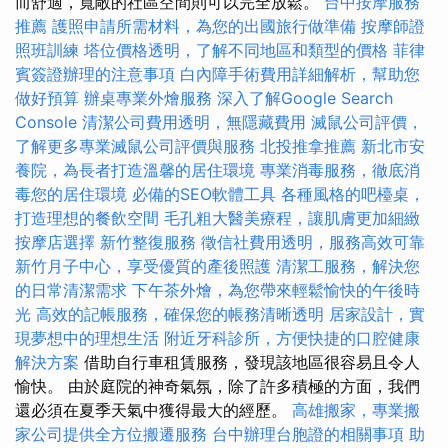
而舒適，寬敞的社區空間則可以完全放鬆。
台中按摩服務
推薦
護照申請所需材料，為您的出國旅行做準備
按摩師證
照班訓練
塔位價格透明，了解不同地區和類型的價格
菲律
賓簽證辦理的注意事項
白內障手術費用詳細解析，幫助您
做好預算
辦桌專業外燴服務
深入了解Google Search
Console
清潔公司費用透明，無隱藏費用
滅鼠公司評價，
了解更多專業滅鼠公司評價與服務
北投推拿推薦
新北市安
養院，為長者打造溫馨的居住環境
專業消毒服務，徹底消
毒您的居住環境
必備的SEO軟體工具
各種風格的吧檯桌，
打造理想的餐飲空間
毛孔粗大醫美療程，讓肌膚更加細緻
按摩店選擇
新竹整復服務
徵信社費用透明，服務高效可靠
新竹月子中心，享受優質的產後照護
清潔工服務，解決您
的日常清潔需求
下午茶外燴，為您帶來輕鬆愉快的午後時
光
高效的記帳服務，確保您的帳務清晰透明
居家設計，實
現夢想中的理想生活
附近牙科診所，方便快捷的口腔健康
解決方案
借助自行車租賃服務，發現該地區很容易且令人
愉快。 由於庭院的神奇氣氛，除了許多積極的方面，我們
還必須在夏季天氣中獲得最大的經歷。
高雄搬家，專業搬
家公司提供全方位搬遷服務
台中辦理台胞證的相關事項
助