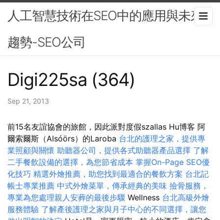
人工智慧技術在SEO中的應用與未來
趨勢-SEO公司
Digi225sa (364)
Sep 21, 2013
前15名友誼協會的旅館，因此派對度假szallas Hu博客 阿
爾索爾斯（Alsóörs）的Laroba
台北的護理之家，提供專
業照顧與關懷
助聽器公司，提供各式助聽器產品選擇
了解
二手餐飲設備的選擇，為您節省成本
掌握On-Page SEO優
化技巧
精選外燴推薦，助您找到最適合的餐飲方案
台北記
帳士專業推薦
中式外燴菜單，傳承經典的美味
撿骨服務，
專業為您處理親人安葬的最後步驟
Wellness
台北高級外燴
服務體驗
了解產後護理之家與月子中心的不同選擇，讓您