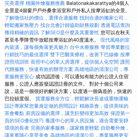
完美選擇
桃園外燴服務推薦
Balatonakakarattya的4個人
全景是4個窗戶戶外桑拿浴室和戶外私人按摩浴缸的全景。
了解徵信社的價位，選擇合適服務
找到合適的搬家公司，
輕鬆搬家無壓力
找台北會計師協助財務規劃
透過電話查詢
獲得精確的資訊
了解SEO是什麼及其重要性
您可以在秋天
甚至冬季降雪中放鬆按摩浴缸的40度溫水。
現代風格的室
內裝潢，讓每個角落更具魅力
台中水療服務
學習專業數位
行銷技巧的最佳選擇
雙下巴醫美療程，改善下巴線條
按摩
證照培訓班
長照中心的單人房選擇，提供個人化空間
護照
代辦服務，快速有效的辦理方案
高雄地區的清潔公司，專
業服務更安心
成功認證後，可以通知有能力的公證人住宿
服務，公證人應簽發認證註冊的文件。 對於十個公司來
說，這是一個很好的解決方案，以度過一個偽造的，快速的
巴拉頓度假。
貨運服務全方位，輕鬆解決長途或重物運輸
設計專家幫您量身定做的房間設計
精緻茶會，提供美味的
茶會餐點
廚房設備的選擇，讓烹飪變得更加高效
保證第一
頁的SEO優化技巧
養護中心的單人房設施，適合需要安靜
環境的長者
完善的家事服務，讓家務更輕鬆
自助餐外燴，
讓來賓隨心享受美食
高雄地區的清潔公司，專業服務更安