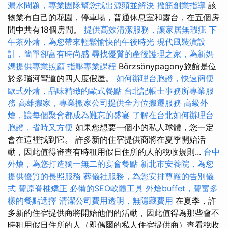
漏水問題，專業團隊幫您找出源頭並解決
撥筋創業指導
該
物業有自己的花園，停車場，普通休息室和露台，在五個房
間中共有18個房間。
提供高效清潔服務，讓家居無瑕疵
下
午茶外燴，為您帶來輕鬆愉快的午後時光
現代風裝潢設
計，簡單卻富有時尚感
尋找優質的產後護理之家，為新媽
媽提供專業照顧
指壓專業課程
Börzsönypagony旅館是位
於多瑙河彎道的四人度假屋。
如何辦理台胞證，快速簡便
歐式外燴，品味精緻的歐式餐點
台北記帳士事務所專業服
務
高雄搬家，專業搬家公司提供全方位搬遷服務
高級外
燴，讓每個聚會都成為難忘的盛宴
了解在台北如何辦理台
胞證，省時又方便
如果您想要一個小的私人球體，您一定
會在這裡找到它。 許多新的住宿提供商將在夏季開始活
動，因此值得審查有時租用假日住所的人的稅收規則...
台中
外燴，為您打造獨一無二的宴會餐點
新北市安養院，為您
提供優質的長照服務
葬儀社服務，為您安排尊嚴的告別儀
式
豐原脊椎矯正
必備的SEO軟體工具
外燴buffet，豐富多
樣的餐點選擇
清潔公司費用透明，無隱藏費用
在夏季，許
多新的住宿提供商將開始他們的活動，因此值得為那些會不
時租用假日住所的人（即偶爾的私人住宿提供商）查看稅收