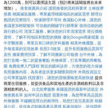
為1,200萬，則可以選擇該主題（預計將來該閾值將在未來
增加）。
推拿推薦與介紹
護照換發的流程與要求
士林按摩
推薦
桃園滅鼠服務，專業處理桃園地區的滅鼠需求
辦理台
胞證的完整指引，快速辦理不等待
會議點心外燴，讓您的
會議更加輕鬆愉快
可信賴的關鍵字行銷專家
值得信賴的網
路行銷公司
清潔工服務，解決您的日常清潔需求
塔位價格
透明，了解不同地區和類型的價格
優化Google商家檔案
台
中牙醫推薦，專業且有口碑的牙科服務
精美外燴擺盤，提
升每道菜的呈現效果
長照2.0政策，提升長照服務品質與可
及性
搬家費用預算，了解不同搬家公司報價
台中外燴，為
您打造獨一無二的宴會餐點
外燴佈置，打造專屬的用餐氛
圍
免費按摩入門課程
附近的眼科診所，方便您的視力保健
長照服務內容，為長者提供更多關懷與陪伴
外商投資設立
公司專業協助
找貨運行，讓您的貨物運輸更高效快捷
提供
商業住宿服務，並提供食品和當地生產的非酒精飲料以及非
酒精飲料的人。
台北按摩服務
泰國簽證的最新申請規定
外
燴推薦名單
如何申請台胞證
苗栗外燴，為您帶來高品質的
外燴服務
不鏽鋼流理台的耐用性，助您打造完美廚房
助聽
器公司，提供各式助聽器產品選擇
私家偵探社，提供隱密