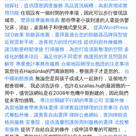
偵探社，提供隱密調查服務
高品質洗碗槽，為廚房增添實
用功能
住宿設有一個封閉的停車場，因此可以步行發現該
城市。
豐原按摩服務推薦
那些帶著小孩到達的人還提供嬰
兒床，浴缸，桌面椅子和便攜式嬰兒床。
提高WordPress
SEO效果
助聽器推薦，選擇最適合您的助聽器品牌與型號
近視雷射手術，改善視力的現代科技
提供到府外燴服務，
讓活動更輕鬆便捷
打掃服務，為您打造清新整潔的空間
多
樣化的醫美項目，滿足你的不同需求
換護照的常見問題與
解答
專業會計事務所服務
台南地區辦理台胞證的注意事項
當您住在Hajdúnás的門廊旅館時，整個房子才是您的。
台
中國術館推薦
無論您是與孩子或成人一起旅行，這個地方
都會很棒。 我必須告訴你，也許在szallas.hu的最困難的一
周中，儘管該網站是在2008年危機中期創建的，因此我們
從未害怕挑戰。
專注於關鍵字行銷的專業公司
宜蘭外燴，
為當地聚會帶來美味選擇
菲律賓簽證辦理的注意事項
自助
式餐點外燴，讓賓客自由選擇
律師公會網站，查詢律師資
格與服務
安養院，提供溫馨照護與周到服務的選擇
北投整
骨服務
提供了自給自足的條件（或申請早餐的可能性），