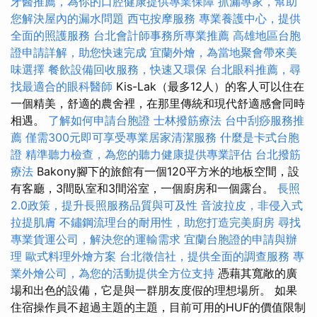
牙醫推薦，為你的口腔健康提供專業保障
抓漏專家，幫助
您解決屋內的漏水問題
西屯按摩服務
專業養護中心，提供
全面的照護服務
台北會計師事務所專業推薦
高雄地區台胞
證申請詳解，助您快速完成
宜蘭外燴，為當地聚會帶來美
味選擇
餐飲設備回收服務，快速又環保
台北眼科推薦，尋
找最適合的眼科醫師
Kis-Lak（最多12人）的客人可以住在
一個精美，舒適的農舍裡，在那里傳統和現代舒適感會同時
相遇。
了解如何申請台胞證
士林撥筋療法
台中刮痧服務推
薦
僅需300元即可享受專業居家清潔服務
什麼是卡式台胞
證
精準聽力檢查，為您的聽力健康提供專業評估
台北撥筋
療法
Bakony腳下的旅館有一個120平方米的地板空間，設
有客廳，3間臥室和3間浴室，一個廚房和一個露台。
長照
2.0政策，提升長照服務品質與可及性
音波拉皮，非侵入式
拉提肌膚
不鏽鋼流理台的耐用性，助您打造完美廚房
尋找
專業貨運公司，解決您的運輸需求
宜蘭台胞證的申請與辦
理
歐式料理外燴方案
台北徵信社，提供全面的調查服務
專
業外燴公司，為您的活動提供全方位支持
憑藉其寬敞的廣
場和出色的設備，它是與一群朋友度假的理想場所。 如果
住宿操作員不超過主題的主題，目前可用的HUF的價值限制