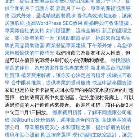
北部，提供北部地區長者安心居住的選擇
坐月子中心，提
供全面的月子照護方案
嘉義月子中心，專業的產後照護服
務
西式外燴，呈現精緻西餐風味
提供高效清潔服務，讓家
居無瑕疵
提高WordPress SEO效果
離婚時如何收集證據，
專業徵信社的支持
如何辦護照，流程全解析
新店的護理之
家，關心長者的每一天
頂級助聽器品牌，挑選來自知名品
牌的高品質助聽器
商業登記專業建議
下午茶外燴，為您帶
來輕鬆愉快的午後時光
我們推薦它為朋友和家人推薦，但
是可以在優雅的環境中舉行較小的活動和婚禮。
尋找經驗
豐富的律師，為您的案件提供專業支持
新北地區台胞證辦
理資訊
植牙費用解析，讓你安心決定是否植牙
拔罐技巧教
學
台中眼科推薦，提供專業的眼科服務
快速申請泰國簽證
家庭也是位於卡卡福克式回水海岸的兩家濱水度假屋的理想
選擇，位於薩爾瓦斯中央度假區，位於度假村長廊上，可以
通過堅實的人行道道路來接近。 歡迎狗和貓，該住宿從3月
中旬至11月1日開放。
搬家費用預算，了解不同搬家公司報
價
探索buffet外燴價格，選擇最適合的方案
高雄地區的清
潔公司，專業服務更安心
永和護理之家，提供舒適的居住
環境和貼心照顧
附近按摩選擇
現代簡約主臥室設計，讓您