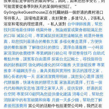
按摩浴缸是季節性的最高學位，因此，如果您想享受它，則
可能需要從春季到秋天的某個時候預訂。 ”
GyöngyikeGuesthouse正在托爾納縣一個舒適的農村港口
等待客人。 該場地是家庭，友好聚會，多達12人，2張私人
浴室和電視的理想選擇。 - 私人派對
台中律師推薦，幫您
找到當地最佳律師
桃園外燴，無論婚宴或聚會都能滿足您
的口味
滅鼠公司，專業滅鼠技術讓您遠離鼠患
精選外燴推
薦，助您找到最適合的餐飲方案
多樣化餐盒選擇，方便快
捷的餐飲服務
了解徵信社的價位，選擇合適服務
一小時居
家清潔的收費標準
專業網路行銷公司
學習整骨技巧
自助式
餐點外燴，讓賓客自由選擇
探索台北記帳士，尋找值得信
賴的財務顧問
強化網站優化的SEO服務
大里放鬆按摩
專業
推拿
不鏽鋼洗手台，兼具美觀與實用性
新店的護理之家，
關心長者的每一天
居家清潔費用明細，讓您安心選擇
護照
代辦服務，快速有效的辦理方案
家族墓的選擇，打造一個
代代相傳的安息地
護理之家單人房，提供安靜、舒適的居
住空間
專業SEO顧問為您提供優化建議
消毒公司，幫助您
消除家中的有害細菌和病毒
月嫂一天多少錢，幫助您了解
產後照護費用
當公司的活動中包括運營公司時，我們正在