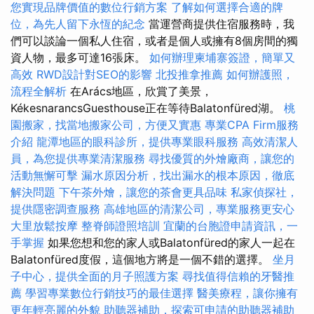
您實現品牌價值的數位行銷方案
了解如何選擇合適的牌
位，為先人留下永恆的紀念
當運營商提供住宿服務時，我
們可以談論一個私人住宿，或者是個人或擁有8個房間的獨
資人物，最多可達16張床。
如何辦理柬埔寨簽證，簡單又
高效
RWD設計對SEO的影響
北投推拿推薦
如何辦護照，
流程全解析
在Arács地區，欣賞了美景，
KékesnarancsGuesthouse正在等待Balatonfüred湖。
桃
園搬家，找當地搬家公司，方便又實惠
專業CPA Firm服務
介紹
龍潭地區的眼科診所，提供專業眼科服務
高效清潔人
員，為您提供專業清潔服務
尋找優質的外燴廠商，讓您的
活動無懈可擊
漏水原因分析，找出漏水的根本原因，徹底
解決問題
下午茶外燴，讓您的茶會更具品味
私家偵探社，
提供隱密調查服務
高雄地區的清潔公司，專業服務更安心
大里放鬆按摩
整脊師證照培訓
宜蘭的台胞證申請資訊，一
手掌握
如果您想和您的家人或Balatonfüred的家人一起在
Balatonfüred度假，這個地方將是一個不錯的選擇。
坐月
子中心，提供全面的月子照護方案
尋找值得信賴的牙醫推
薦
學習專業數位行銷技巧的最佳選擇
醫美療程，讓你擁有
更年輕亮麗的外貌
助聽器補助，探索可申請的助聽器補助