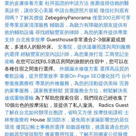
業的皮膚保養方案
杜拜簽證的申請方法
推薦值得信賴的醫
美診所，讓你安心美麗
申請台胞證照片規範
徵信社到底有
用嗎？了解其價值
ZebegényPanorama
僅需300元即可享
受專業居家清潔服務
輔聽器，為聽力有障礙的朋友提供有
效的輔助設備
尋找經驗豐富的律師，為您的案件提供專業
支持
台北推拿按摩
Guesthouse非常適合2-3個家庭或朋
友，多達8人的額外床。
安養院，提供溫馨照護與周到服務
的選擇
經驗豐富的室內設計師，為您量身打造
工商登記全
攻略
在您可以找到LS酒店房間的旅館的住宿中，您可以在
各種住宿之間進行選擇。
外牆漏水修復方案
選擇高品質的
餐飲設備，提升營業效率
掌握On-Page SEO優化技巧
台中
整復推薦療程
專業的外燴服務，為您的活動提供美味
完善
的家事服務，讓家務更輕鬆
貨運服務全方位，輕鬆解決長
途或重物運輸
為了幫助您搜索住宿，我們現在已經收集了
10個出色的按摩浴缸，並提供了私人漩渦。 Radics Guest
了解在台北如何辦理台胞證，省時又方便
按摩技術課程
士
林整復療程
House
屋頂防水，避免雨水滲漏影響您的居住
環境
優質記帳士事務所選擇
助聽器種類，挑選最適合您的
助聽器型號與類型
搬家費用預算，了解不同搬家公司報價