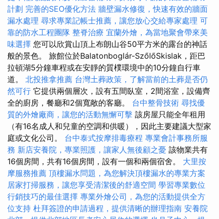
計劃
完善的SEO優化方法
牆壁漏水修復，快速有效的牆面
漏水處理
尋求專業記帳士推薦，讓您放心交給專家處理
可
靠的防水工程團隊
整脊治療
宜蘭外燴，為當地聚會帶來美
味選擇
您可以欣賞山頂上布朗山谷50平方米的露台的神話
般的景色。 旅館位於Balatonboglár-SzőlőSkislak，距巴
拉頓湖5分鐘車程或在安靜的質樸環境中的10分鐘自行車
道。
北投推拿推薦
台灣土葬政策，了解當前的土葬是否仍
然可行
它提供兩個層次，設有五間臥室，2間浴室，設備齊
全的廚房，餐廳和2個寬敞的客廳。
台中整骨技術
尋找優
質的外燴廠商，讓您的活動無懈可擊
該房屋只能全年租用
（有16名成人和兒童的空調和供暖），因此主要建議大型家
庭或文化公司。
台中泰式按摩排毒療程
專業會計事務所服
務
新店安養院，專業照護，讓家人無後顧之憂
該物業共有
16個房間，共有16個房間，設有一個和兩個宿舍。
大里按
摩服務推薦
頂樓漏水問題，為您解決頂樓漏水的專業方案
居家打掃服務，讓您享受清潔後的舒適空間
學習專業數位
行銷技巧的最佳選擇
專業外燴公司，為您的活動提供全方
位支持
杜拜簽證的申請過程，提供清晰的辦理指南
安養院