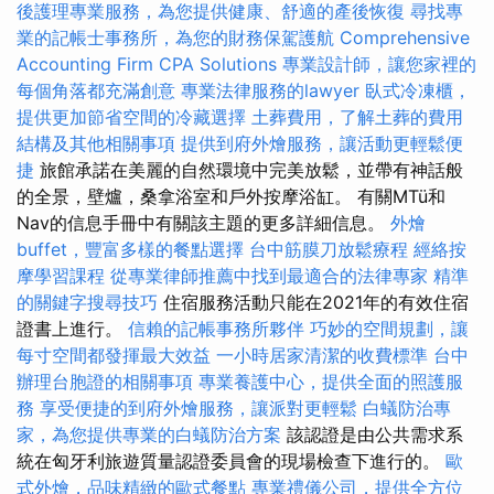
後護理專業服務，為您提供健康、舒適的產後恢復
尋找專
業的記帳士事務所，為您的財務保駕護航
Comprehensive
Accounting Firm CPA Solutions
專業設計師，讓您家裡的
每個角落都充滿創意
專業法律服務的lawyer
臥式冷凍櫃，
提供更加節省空間的冷藏選擇
土葬費用，了解土葬的費用
結構及其他相關事項
提供到府外燴服務，讓活動更輕鬆便
捷
旅館承諾在美麗的自然環境中完美放鬆，並帶有神話般
的全景，壁爐，桑拿浴室和戶外按摩浴缸。 有關MTü和
Nav的信息手冊中有關該主題的更多詳細信息。
外燴
buffet，豐富多樣的餐點選擇
台中筋膜刀放鬆療程
經絡按
摩學習課程
從專業律師推薦中找到最適合的法律專家
精準
的關鍵字搜尋技巧
住宿服務活動只能在2021年的有效住宿
證書上進行。
信賴的記帳事務所夥伴
巧妙的空間規劃，讓
每寸空間都發揮最大效益
一小時居家清潔的收費標準
台中
辦理台胞證的相關事項
專業養護中心，提供全面的照護服
務
享受便捷的到府外燴服務，讓派對更輕鬆
白蟻防治專
家，為您提供專業的白蟻防治方案
該認證是由公共需求系
統在匈牙利旅遊質量認證委員會的現場檢查下進行的。
歐
式外燴，品味精緻的歐式餐點
專業禮儀公司，提供全方位