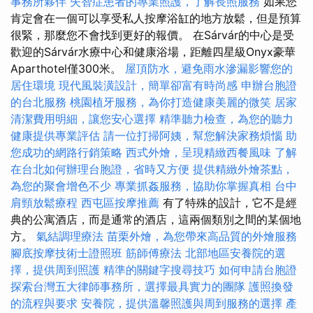
事務所夥伴
失智症患者的專業照護，了解長照服務
如果您
肯定會在一個可以享受私人按摩浴缸的地方放鬆，但是預算
很緊，那麼您不會找到更好的報價。 在Sárvár的中心是受
歡迎的Sárvár水療中心和健康浴場，距離四星級Onyx豪華
Aparthotel僅300米。
屋頂防水，避免雨水滲漏影響您的
居住環境
現代風裝潢設計，簡單卻富有時尚感
申辦台胞證
的台北服務
桃園植牙服務，為你打造健康美麗的微笑
居家
清潔費用明細，讓您安心選擇
精準聽力檢查，為您的聽力
健康提供專業評估
請一位打掃阿姨，幫您解決家務煩惱
助
您成功的網路行銷策略
西式外燴，呈現精緻西餐風味
了解
在台北如何辦理台胞證，省時又方便
提供精緻外燴茶點，
為您的聚會增色不少
專業抓姦服務，協助你掌握真相
台中
肩頸放鬆療程
西屯區按摩推薦
有了特殊的設計，它不是經
典的公寓酒店，而是通常的酒店，這兩個類別之間的某個地
方。
氣結調理療法
苗栗外燴，為您帶來高品質的外燴服務
腳底按摩技術士證照班
筋師傅療法
北部地區安養院的選
擇，提供周到照護
精準的關鍵字搜尋技巧
如何申請台胞證
探索台灣五大律師事務所，選擇最具實力的團隊
護照換發
的流程與要求
安養院，提供溫馨照護與周到服務的選擇
產