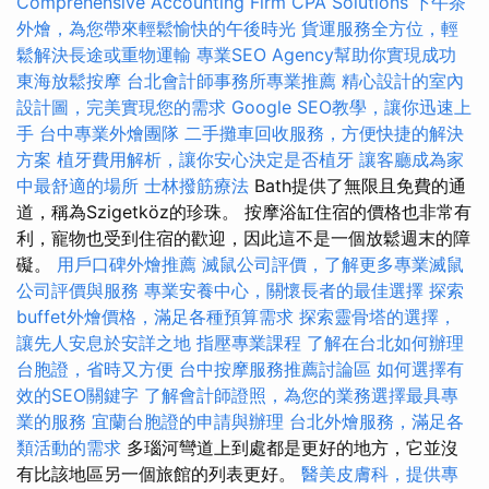
Comprehensive Accounting Firm CPA Solutions
下午茶
外燴，為您帶來輕鬆愉快的午後時光
貨運服務全方位，輕
鬆解決長途或重物運輸
專業SEO Agency幫助你實現成功
東海放鬆按摩
台北會計師事務所專業推薦
精心設計的室內
設計圖，完美實現您的需求
Google SEO教學，讓你迅速上
手
台中專業外燴團隊
二手攤車回收服務，方便快捷的解決
方案
植牙費用解析，讓你安心決定是否植牙
讓客廳成為家
中最舒適的場所
士林撥筋療法
Bath提供了無限且免費的通
道，稱為Szigetköz的珍珠。 按摩浴缸住宿的價格也非常有
利，寵物也受到住宿的歡迎，因此這不是一個放鬆週末的障
礙。
用戶口碑外燴推薦
滅鼠公司評價，了解更多專業滅鼠
公司評價與服務
專業安養中心，關懷長者的最佳選擇
探索
buffet外燴價格，滿足各種預算需求
探索靈骨塔的選擇，
讓先人安息於安詳之地
指壓專業課程
了解在台北如何辦理
台胞證，省時又方便
台中按摩服務推薦討論區
如何選擇有
效的SEO關鍵字
了解會計師證照，為您的業務選擇最具專
業的服務
宜蘭台胞證的申請與辦理
台北外燴服務，滿足各
類活動的需求
多瑙河彎道上到處都是更好的地方，它並沒
有比該地區另一個旅館的列表更好。
醫美皮膚科，提供專