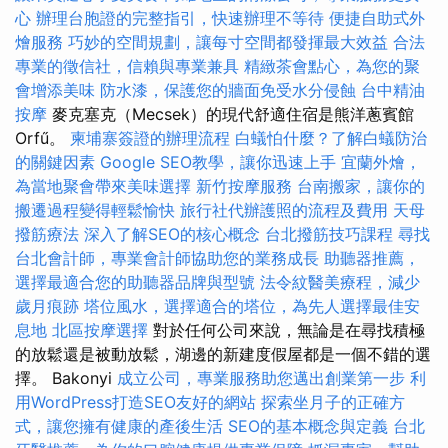
心
辦理台胞證的完整指引，快速辦理不等待
便捷自助式外
燴服務
巧妙的空間規劃，讓每寸空間都發揮最大效益
合法
專業的徵信社，信賴與專業兼具
精緻茶會點心，為您的聚
會增添美味
防水漆，保護您的牆面免受水分侵蝕
台中精油
按摩
麥克塞克（Mecsek）的現代舒適住宿是熊洋蔥賓館
Orfű。
柬埔寨簽證的辦理流程
白蟻怕什麼？了解白蟻防治
的關鍵因素
Google SEO教學，讓你迅速上手
宜蘭外燴，
為當地聚會帶來美味選擇
新竹按摩服務
台南搬家，讓你的
搬遷過程變得輕鬆愉快
旅行社代辦護照的流程及費用
天母
撥筋療法
深入了解SEO的核心概念
台北撥筋技巧課程
尋找
台北會計師，專業會計師協助您的業務成長
助聽器推薦，
選擇最適合您的助聽器品牌與型號
法令紋醫美療程，減少
歲月痕跡
塔位風水，選擇適合的塔位，為先人選擇最佳安
息地
北區按摩選擇
對於任何公司來說，無論是在尋找積極
的放鬆還是被動放鬆，湖邊的新建度假屋都是一個不錯的選
擇。 Bakonyi
成立公司，專業服務助您邁出創業第一步
利
用WordPress打造SEO友好的網站
探索坐月子的正確方
式，讓您擁有健康的產後生活
SEO的基本概念與定義
台北