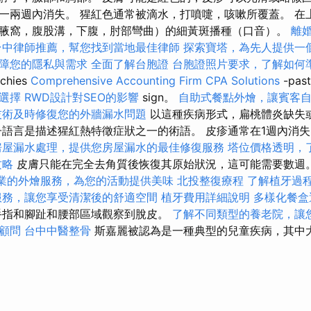
一兩週內消失。 猩紅色通常被滴水，打噴嚏，咳嗽所覆蓋。 在
腋窩，腹股溝，下腹，肘部彎曲）的細黃斑播種（口音）。
離
台中律師推薦，幫您找到當地最佳律師
探索寶塔，為先人提供一
障您的隱私與需求
全面了解台胞證
台胞證照片要求，了解如何
hies
Comprehensive Accounting Firm CPA Solutions
-pas
選擇
RWD設計對SEO的影響
sign。
自助式餐點外燴，讓賓客
技術及時修復您的外牆漏水問題
以這種疾病形式，扁桃體炎缺失
語言是描述猩紅熱特徵症狀之一的術語。 皮疹通常在1週內消
房屋漏水處理，提供您房屋漏水的最佳修復服務
塔位價格透明，
攻略
皮膚只能在完全去角質後恢復其原始狀況，這可能需要數週
業的外燴服務，為您的活動提供美味
北投整復療程
了解植牙過
服務，讓您享受清潔後的舒適空間
植牙費用詳細說明
多樣化餐盒
手指和腳趾和腰部區域觀察到脫皮。
了解不同類型的養老院，讓
顧問
台中中醫整骨
斯嘉麗被認為是一種典型的兒童疾病，其中大