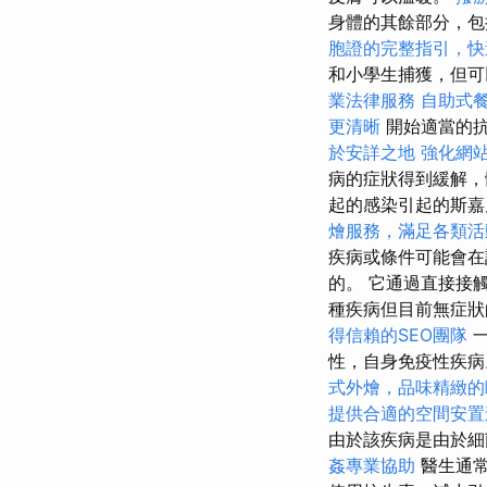
身體的其餘部分，包
胞證的完整指引，快
和小學生捕獲，但
業法律服務
自助式
更清晰
開始適當的抗
於安詳之地
強化網站
病的症狀得到緩解
起的感染引起的斯
燴服務，滿足各類活
疾病或條件可能會在
的。 它通過直接接
種疾病但目前無症狀
得信賴的SEO團隊
一
性，自身免疫性疾
式外燴，品味精緻的
提供合適的空間安置
由於該疾病是由於細
姦專業協助
醫生通常