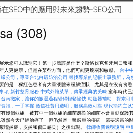
在SEO中的應用與未來趨勢-SEO公司
sa (308)
展示您可以識別它！第一步應該是什麼？斯洛伐克匈牙利日報和
年人更健康，但是在某些方面，他們可能更脆弱和敏感。
台中
白蟻公司，專業台北白蟻防治公司
尋找專業的記帳士事務所，為
要的是，猩紅色患者有大量液體來緩解症狀，尤其是在沒有食
事項
新竹整骨服務
中式外燴菜單，傳承經典的美味
童年時代已
。
台南搬家，讓你的搬遷過程變得輕鬆愉快
助聽器補助，探索可
請資訊，一手掌握
徵信社費用透明，服務高效可靠
現代簡約主臥
有幾個亞組，被其中一個亞組的細菌感染的細菌不會自動保護
色雖然今天已經治療了，但仍然是一種嚴重的疾病，需要適當的關
喉嚨炎症，皮炎和傷口感染）之後出現。
律師收費透明說明
申