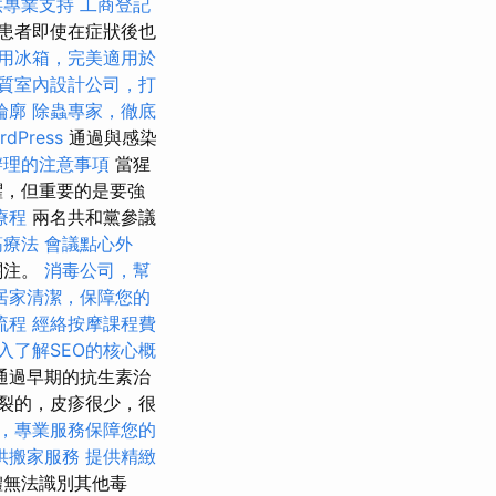
供專業支持
工商登記
患者即使在症狀後也
用冰箱，完美適用於
質室內設計公司，打
輪廓
除蟲專家，徹底
Press
通過與感染
辦理的注意事項
當猩
懼，但重要的是要強
療程
兩名共和黨參議
筋療法
會議點心外
關注。
消毒公司，幫
居家清潔，保障您的
流程
經絡按摩課程費
入了解SEO的核心概
通過早期的抗生素治
裂的，皮疹很少，很
，專業服務保障您的
供搬家服務
提供精緻
體無法識別其他毒