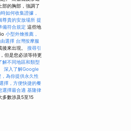
上部的胸部，強調了
婚時如何收集證據，
個尊貴的安放場所
提
準備符合規定
這些地
tio
小型外燴推薦，
自由選擇
台灣按摩服
或後來出現。
搜尋引
失，但是您必須等待更
了解不同地區和類型
。
深入了解Google
程，為你提供永久性
選擇，方便快捷的餐
您選擇最合適
基隆律
多數涉及5至15