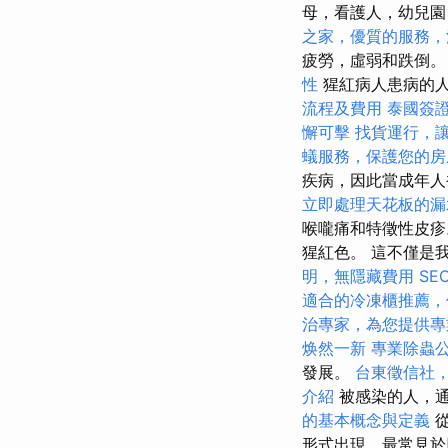
母，看護人，幼兒園
之家，優質的服務，
疲勞，虛弱和跌倒。
性
猩紅病人患病的人
流程及費用
泰國簽
懈可擊
找貨運行，
蟻服務，保護您的房
疾病，因此當成年人
立即處理天花板的漏
喉嚨痛和特徵性皮
猩紅色。 這不僅是
明，無隱藏費用
S
適合的冷凍櫃推薦，
治專家，為您提供專
焕然一新
專業除蟲
發展。
台東徵信社
介紹
被感染的人，通
的基本概念與定義
從
形式出現，最常見於