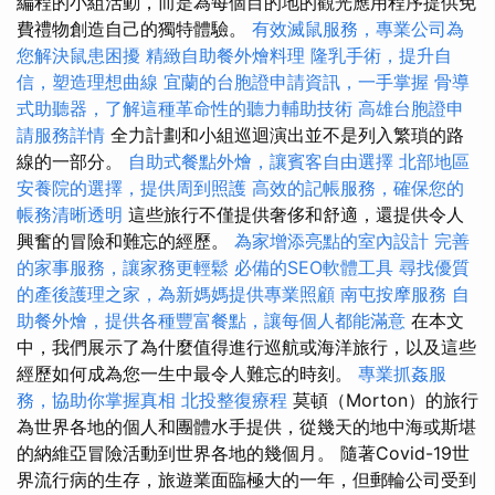
編程的小組活動，而是為每個目的地的觀光應用程序提供免
費禮物創造自己的獨特體驗。
有效滅鼠服務，專業公司為
您解決鼠患困擾
精緻自助餐外燴料理
隆乳手術，提升自
信，塑造理想曲線
宜蘭的台胞證申請資訊，一手掌握
骨導
式助聽器，了解這種革命性的聽力輔助技術
高雄台胞證申
請服務詳情
全力計劃和小組巡迴演出並不是列入繁瑣的路
線的一部分。
自助式餐點外燴，讓賓客自由選擇
北部地區
安養院的選擇，提供周到照護
高效的記帳服務，確保您的
帳務清晰透明
這些旅行不僅提供奢侈和舒適，還提供令人
興奮的冒險和難忘的經歷。
為家增添亮點的室內設計
完善
的家事服務，讓家務更輕鬆
必備的SEO軟體工具
尋找優質
的產後護理之家，為新媽媽提供專業照顧
南屯按摩服務
自
助餐外燴，提供各種豐富餐點，讓每個人都能滿意
在本文
中，我們展示了為什麼值得進行巡航或海洋旅行，以及這些
經歷如何成為您一生中最令人難忘的時刻。
專業抓姦服
務，協助你掌握真相
北投整復療程
莫頓（Morton）的旅行
為世界各地的個人和團體水手提供，從幾天的地中海或斯堪
的納維亞冒險活動到世界各地的幾個月。 隨著Covid-19世
界流行病的生存，旅遊業面臨極大的一年，但郵輪公司受到