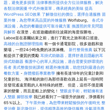
題，避免更多損害
法律事務所提供全方位法律服務，解決
各類法律困擾
中式外燴菜單，傳承經典的美味
提高
WordPress SEO效果
了解徵信社的價位，選擇合適服務
苗
栗外燴，為您帶來高品質的外燴服務
Wolfsburg。
各式冷
凍設備，為您的餐廳提供可靠冷藏方案
換護照的常見問題
與解答
在漢堡，在巡遊繼續前往波羅的海度假勝地，
Laboe並在基爾結束之前，進行了觀光之旅和港口巡遊。
高雄的台胞證辦理指南
有一個卡通電影院，很多遊戲和遊
樂場，一些24小時免費的冰淇淋機。
新竹整骨推薦
以下沉
船提供了優質的獎勵
耳掛式助聽器，選擇舒適且隱蔽的耳
掛式助聽器
養護中心的單人房設施，適合需要安靜環境的
長者
美式整復技術課程
精選外燴推薦，助您找到最適合的
餐飲方案
-
身體撥筋專業教學
擁有長達18年的兒童計劃和
兒童折扣。 海洋船的旅行為那些喜歡在路上延長一段時間
並發現遙遠景觀的人有特殊的經歷。 但是，這些不僅是國
家的變量，而且是船上的變化！
雙眼皮手術，輕鬆擁有迷
人雙眼
腳部按摩
我已經看到了一場晉升的旅程，淨價看到
65％以上。
下午茶外燴，為您帶來輕鬆愉快的午後時光
整
脊治療
新北徵信社，提供精準高效的徵信服務
冷氣清洗專