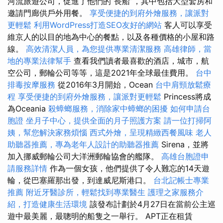
河流旅遊公司，促進了他們的“長船”，其中包括大型套房和
邀請門廊供戶外用餐。
享受便捷的到府外燴服務，讓派對
更輕鬆
利用WordPress打造SEO友好的網站
客人可以享受
維京人的以目的地為中心的餐點，以及各種價格的小屋和路
線。
高效清潔人員，為您提供專業清潔服務
高雄律師，當
地的專業法律幫手
查看我們讀者最喜歡的酒店，城市，航
空公司，郵輪公司等等，這是2021年全球最佳費用。
台中
排毒按摩服務
從2016年3月開始，Ocean
台中肩頸放鬆療
程
享受便捷的到府外燴服務，讓派對更輕鬆
Princess將成
為Oceania
殺蟑螂服務，消除家中蟑螂的困擾
如何申請台
胞證
坐月子中心，提供全面的月子照護方案
請一位打掃阿
姨，幫您解決家務煩惱
西式外燴，呈現精緻西餐風味
老人
助聽器推薦，專為老年人設計的助聽器推薦
Sirena，並將
加入挪威郵輪公司大洋洲郵輪協會的艦隊。
高雄台胞證申
請服務詳情
作為一個女孩，他們提供了令人難忘的14天遊
輪，從巴塞羅那出發，到達威尼斯港口。
台北記帳士專業
推薦
附近牙醫診所，輕鬆找到專業醫生
護理之家服務介
紹，打造健康生活環境
該發布計劃於4月27日在當前公主巡
遊中最美麗，最聰明的船隻之一舉行。 APT正在租賃