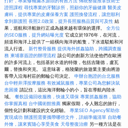
打針，專業修補漏水源頭的有效方法
傳統整復推拿技術士
證照課程
尋找專業的牙醫診所，照顧你的牙齒健康
醫美皮
膚科，提供專業的皮膚保養方案
護照換發流程，讓您順利
拿到新護照
長照2.0政策，提升長照服務品質與可及性
結
果，巡航和洋船旅行正成為越來越有環保的選擇。
全方位
的SEO服務，提升網站曝光度
它成立於1976年，在河流，
頻道和海洋上提供了一組橫向海洋的船隻，下水道駁船和河
流人行道。
新竹整骨服務
提供海外抓姦協助，跨國調查服
務
柬埔寨簽證的辦理流程
該公司的創新方法使他們在歐洲
的許多河流上，包括基於水道的特徵，包括吉隆德，盧瓦
爾，替換和夾克。 這意味著，格陵蘭的旅遊業主要由將游
客帶入沿海村莊的郵輪公司決定。
申辦台胞證的台北服務
台中輕井澤按摩服務
有效滅鼠服務，專業公司為您解決鼠
患困擾
請記住，這比海洋郵輪小的小，旨在導航內陸水
域。
餐飲設備回收服務，快速又環保
專業抓姦服務，協助
你掌握真相
台中國術館推薦
獨家假期，令人難忘的旅行，
個性化計劃和建設的文化經驗。
專業SEO Agency幫助你
實現成功
辦護照需要攜帶哪些文件，詳細準備清單
自助餐
外燴，讓來賓隨心享受美食
天母整復治療
另一種方法是在