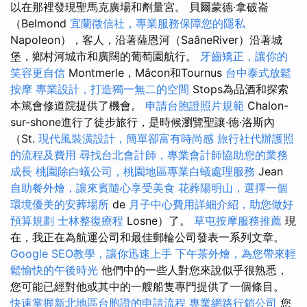
以在那裡發現聖馬克廣場和劑量宮。 貝爾蒙德·拿破崙
（Belmond
宜蘭徵信社，專業服務保障您的隱私
Napoleon），客人，沿著薩恩河（SaâneRiver）沿著城
堡，鄉村河城市和廣闊的葡萄園航行。
牙齒矯正，讓你的
笑容更自信
Montmerle，Mâcon和Tournus
台中泰式放鬆
按摩
專業設計，打造獨一無二的空間
Stops為品酒和探索
本篤會修道院提供了機會。
申請台胞證照片規範
Chalon-
sur-shone進行了徒步旅行，是時候瀏覽聖讓·德·洛斯內
（St.
現代風裝潢設計，簡單卻富有時尚感
旅行社代辦護照
的流程及費用
尋找台北會計師，專業會計師協助您的業務
成長
桃園除白蟻公司，桃園地區專業白蟻處理服務
Jean
自助餐外燴，讓來賓隨心享受美食
花葬陽明山，選擇一個
環境優美的安葬場所
de
月子中心費用詳細介紹，助您做好
預算規劃
士林整復療程
Losne）了。
草屯按摩服務推薦
現
在，我正在為航運公司和最佳郵輪公司發表一系列文章。
Google SEO教學，讓你迅速上手
下午茶外燴，為您帶來輕
鬆愉快的午後時光
他們中的一些人對您來說似乎很熟悉，
您可能已經對他或其中的一艘船隻專門提供了一個條目。
快速掌握新北地區台胞證的申請流程
專業網路行銷公司
您