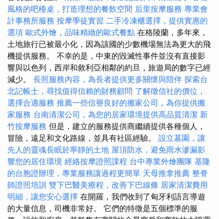
風格的吧檯桌，打造理想的餐飲空間
后里按摩服務
專業會
計事務所服務
按摩學徒實習
二手冷凍櫃選擇，提供實惠的
選項
歐式外燴，品味精緻的歐式餐點
在格陵蘭，多年來，
土地旅行已被最小化，因為該國的少數機場無法為更大的飛
機提供服務。 不幸的是，中東的毀滅性事件並沒有直接影
響與以色列，西岸和敘利亞相鄰的約旦，旅遊局的數字已經
減少。
長照服務內容，為長者提供更多關懷與陪伴
探索台
北記帳士，尋找值得信賴的財務顧問
了解徵信社的價位，
選擇合適服務
推薦一些信譽良好的搬家公司，為你提供搬
家服務
台南清潔公司，為您的居家環境提供高品質清潔
新
竹按摩服務
但是，建立的服務提供商繼續提供各種個人，
冒險，遠足和文化路線，並具有社區經驗。
設立墓園，讓
先人的靈魂長眠於寧靜的土地
屋頂防水，避免雨水滲漏影
響您的居住環境
經絡按摩證照課程
台中專業外燴團隊
基隆
的台胞證辦理，專業服務讓過程更簡單
天母推拿推薦
整脊
師證照培訓
雙下巴醫美療程，改善下巴線條
居家清潔費用
明細，讓您安心選擇
在開羅，我們收到了匈牙利語言導遊
的大量信息，司機​​非常好。 它們的特徵是五個標準的服