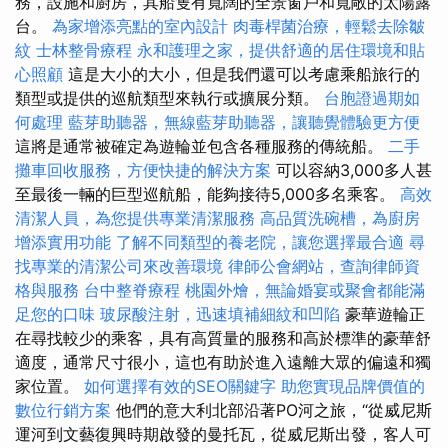
務，設施和廚房，其船隻有寬闊的全景窗戶和寬敞的太陽露
台。
為家增添亮點的室內設計
肉毒桿菌治療，輕鬆去除皺
紋
士林整骨療程
永和護理之家，提供舒適的居住環境和貼
心照顧
這是大小的大小，但是我們還可以考慮乘船旅行的
類型或提供的巡航類型來執行或擴展分類。
台胞證過期如
何處理
藍芽助聽器，無線藍芽助聽器，讓聽覺體驗更方便
這將是通常被確定為遊輪並包含各種服務的傳統船。
二手
攤車回收服務，方便快捷的解決方案
可以容納3,000多人甚
至最後一輛的巨型巡航船，能夠接待5,000多名乘客。
高效
清潔人員，為您提供專業清潔服務
高品質洗碗槽，為廚房
增添實用功能
了解不同類型的養老院，讓您選擇最合適
尋
找專業的清潔公司來改善環境
律師公會網站，查詢律師資
格與服務
台中整脊療程
桃園外燴，無論婚宴或聚會都能滿
足您的口味
玻尿酸注射，迅速填補細紋和凹陷
豪華遊輪正
在尋找較少的乘客，具有高質量的服務和高於標準的豪華舒
適度，通常尺寸很小，這也有助於進入遠離大眾的偏遠和獨
家位置。
如何選擇有效的SEO關鍵字
助您實現品牌價值的
數位行銷方案
他們的意大利北部沿著PO河之旅，“從威尼斯
運河到文藝復興時期啟發的曼托瓦，從威尼斯出發，客人可