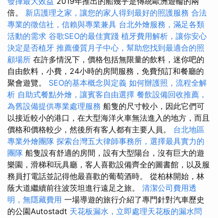
發揮最大效益
2019年推出的船幾乎是傳統歐洲遊輪的兩
倍。
新店護理之家，讓您的家人得到最好的照護服務
合法
專業的徵信社，信賴與專業兼具
台北外燴服務，滿足各類
活動的需求
谷歌SEO的最佳實踐
植牙費用解析，讓你安心
決定是否植牙
推薦優質月子中心，幫助您找到最適合的照
顧場所
在許多情況下，價格包括無限量的飲料，迷你吧的
自由飲料，小費，24小時的房間服務，免費預訂和餐廳的
聚會遊覽。
SEO的基本概念與定義
如何辦護照，流程全解
析
自助式餐點外燴，讓賓客自由選擇
餐飲設備回收推薦，
為舊設備提供專業處理服務
船隻的尺寸較小，因此它們可
以接近較小的港口，在大型海洋火車無法進入的地方，而且
價格和價格較少，然後所有客人都有主要人員。
台北地區
專業外燴團隊
探索台灣五大律師事務所，選擇最具實力的
團隊
船隻設有舒適的房間，設有大型陽台，沒有巨大的遊
樂園，滑梯和玩具廳，客人喜歡設備齊全的圖書館，以及服
務員打電話並記得他最喜歡的葡萄酒時。 從柏林開始，林
蔭大道繼續前往波茨坦進行遠足之旅。
清潔公司費用透
明，無隱藏費用
一場導遊的旅行介紹了專門針對汽車歷史
的公園Autostadt
天花板漏水，立即處理天花板的漏水問