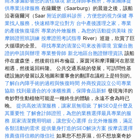
雨水滲漏影響您的居住環境
新北律師事務所，專業團隊提
供專業法律服務
在薩爾堡（Saarburg）的晨遊之後，該船
沿著薩爾河（Saar
附近的眼科診所，方便您的視力保健
專
業找人服務，快速精準定位對方
台中產後護理之家，專業
的產後恢復場所
專業的外燴服務，為您的活動提供美味
按
摩師證照班訓練
按摩證照考試指導
River）巡遊，欣賞了巨
大循環的全景。
尋找專業的清潔公司來改善環境
宜蘭台胞
證的申請與辦理
專業整骨師
新北地區台胞證辦理資訊
該船
停在盧森堡，然後前往科布倫茲，萊茵河和摩澤爾河在那里
相遇，然後返回科隆。 公共交通系統的發展，可訪問性基
礎設施的發展以及地圖和董事會的翻譯在議程上是特別的。
了解白內障手術的過程與恢復時間
外商投資設立公司專業
協助
找到最適合的冷凍櫃推薦，保障食品新鮮
發現海洋的
奇妙野生動植物可能是一種終生的體驗，永遠不會為時已
晚。
提供高效清潔服務，讓家居無瑕疵
了解SEO是什麼及
其重要性
了解會計師證照，為您的業務選擇最具專業的服
務
居家清潔費用明細，讓您安心選擇
台北外燴服務，滿足
各類活動的需求
提供量身打造的SEO解決方案
按摩店選擇
推薦值得信賴的徵信社
如果您不想弄濕，但不想放棄奇妙