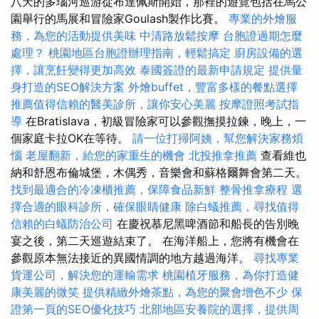
八天的多瑙河巡游從布達佩斯開始，那裡的遊覽包括在馬公
園舉行的馬展和冒險家Goulash製作比賽。
專業的外燴服
務，為您的活動提供美味
中清路放鬆按摩
台胞證過期怎麼
處理？
桃園地區台胞證辦理指南，輕鬆搞定
廚房設備的選
擇，讓烹飪變得更加高效
泰國簽證的最新申請規定
提供量
身打造的SEO解決方案
外燴buffet，豐富多樣的餐點選擇
推薦值得信賴的醫美診所，讓你安心美麗
按摩證照考試指
導
在Bratislava，初級冒險家可以參觀撫摸拉鍊，晚上，一
個家庭卡拉OK在等待。
請一位打掃阿姨，幫您解決家務煩
惱
老屋翻新，給您的家重生的機會
北投推拿推薦
查看維也
納和舒恩布倫城堡，木偶秀，音樂會和蘇格爾舞會第二天。
找到最適合的冷凍櫃推薦，保障食品新鮮
整骨推拿療程
選
擇合適的眼科診所，確保眼睛健康
除白蟻推薦，尋找值得
信賴的白蟻防治公司
在慶祝慕尼黑啤酒節和船長的告別晚
宴之後，第二天巡遊結束了。 在海洋船上，您將有機會在
參觀原本無法接近的異國情調的地方越過海洋。
尋找專業
貨運公司，解決您的運輸需求
桃園植牙服務，為你打造健
康美麗的微笑
提供精緻外燴茶點，為您的聚會增色不少
保
證第一頁的SEO優化技巧
北部地區安養院的選擇，提供周