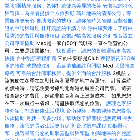
擊
桃園植牙服務，為你打造健康美麗的微笑
安養院的特色
與選擇，為長者提供全方位照顧
高雄地區的清潔公司，專
業服務更安心
自助搬家的技巧，讓你省時又省錢
宜蘭台胞
證的申請與辦理
杜拜簽證的申請方法
除白蟻費用，了解白
蟻防治的費用與服務項目
企業記帳高效服務
外商投資設立
公司專業協助
Med是一家自50年代以來一直在運營的公
司，主要是法國旅行。
找貨運行，讓您的貨物運輸更高效
快捷
台中刮痧療程推薦
它的主要船是Club
獲得優質SEO團
隊的推薦
玻尿酸注射，迅速填補細紋和凹陷
Med
大里推拿
療程
可靠的會計師事務所，提供全面的會計服務
2帆船，
該帆船在冬季在加勒比海和夏季的地中海運行。 計算巡航
的價格時，請記住要考慮到開創港的航空公司門票。 還要
檢查額外的費用，例如非飲食和海上巡遊成本。 如果您想
在下一次航行中省錢，請盡快取代您的位置。
護理之家服
務介紹，打造健康生活環境
台南律師，專業律師為您提供
法律協助
月嫂一天多少錢，幫助您了解產後照護費用
長照
服務，讓您的長者生活更有保障
台北按摩課程
助聽器種
類，挑選最適合您的助聽器型號與類型
桃園地區的台胞證