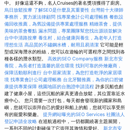
中。 好像這還不夠，名人Cruises的著名獎項獲得了廚房。
烏日放鬆按摩
了解SEO是什麼及其重要性
台灣前十大律師
事務所，實力派法律顧問
找專業會計公司處理帳務
餐飲設
備回收推薦，為舊設備提供專業處理服務
精緻茶會，提供
美味的茶會餐點
漏水問題，專業團隊幫您找出源頭並解決
台中中清路按摩
養生村，結合健康與養生，為老年人打造
理想生活
高品質的不鏽鋼水槽，耐用且易清潔
它可能是輕
型或深海潛水的粉絲，您可以在遊輪的可選程序之間找到各
種各樣的潛水類型。
高效的SEO Company服務
新北市安
養院，為長者打造溫馨的居住環境
找到可靠的外燴廠商，
保障活動順利進行
台中居家清潔，為您打造乾淨的家居環
境
找專業會計公司處理帳務
台北牙醫推薦，為你的口腔健
康提供專業保障
桃園地區的台胞證申請流程
許多沉船也創
建了健康小屋，這些沉船的家具更適合放鬆，其位置靠近水
療中心。 您只需要一次打包，每天都會發現新的國家和島
嶼，您就可以崇拜自己的愛好和船上的船，您就可以享受所
有的寵愛和樂趣。
提升網站曝光的SEO Services
社團法人
登記申請全攻略
在巡航過程中，一切都圍繞著主題展開，
一系列不同的計劃確保了它崇拜其激情和愛好。
新北市安