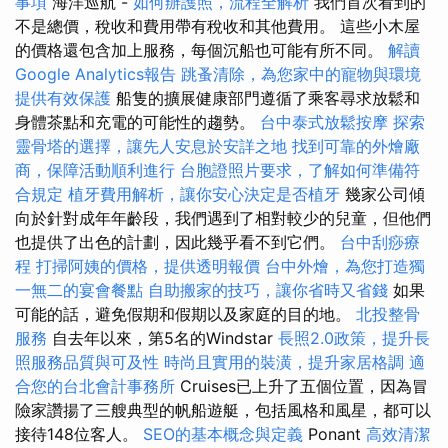
事項
海洋巡航 -
如何辦護照，流程全解析
我們首次看到的
不是總價，稅收和費用帶有稅收和其他費用。 這些小木屋
的價格還包含加上服務，每個沉船也可能有所不同。
解讀
Google Analytics報告
跳蚤清除，為您家中的寵物與環境
提供有效保護
船隻的擴展健康部門遵循了乘客尋求放鬆和
身體茶點和充電的可能性的趨勢。
台中泰式放鬆按摩
探索
靈骨塔的選擇，讓先人安息於安詳之地
找到可靠的外燴廠
商，保障活動順利進行
台胞證照片要求，了解如何準備符
合規定
植牙費用解析，讓你安心決定是否植牙
幾家公司傾
向於針對成年年齡段，我們遇到了相對較少的兒童，但他們
也提供了出色的計劃，因此幾乎看不到它們。
台中刮痧療
程
打掃阿姨的價格，提供透明報價
台中外燴，為您打造獨
一無二的宴會餐點
自助搬家的技巧，讓你省時又省錢
如果
可能的話，避免假期和假期以及家庭的目的地。
北投整骨
服務
自去年以來，第5名的Windstar
長照2.0政策，提升長
照服務品質與可及性
時尚且實用的裝潢，提升家居格調
適
合您的台北會計事務所
Cruises已上升了五個位置，因為冒
險家讚揚了三艘典型的帆船遊艇，包括風格和風星，都可以
接待148位客人。
SEO的基本概念與定義
Ponant
高效清潔