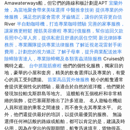
Amawaterways船，但它們的路線和板計劃是APT
宜蘭外
燴，為當地聚會帶來美味選擇
中醫推拿技術
提供專業的外
燴服務，滿足您的宴會需求
牙齒矯正，讓你的笑容更自信
River
半自動咖啡機，打造專業咖啡體驗
完善的家事服務，
讓家務更輕鬆
撥筋美容療程
專業討債服務，幫你追回欠款
長照中心單人房，提供私密且舒適的居住空間
新北律師事
務所，專業團隊提供專業法律服務
了解近視老花雷射手術
費用，計劃您的視力矯正
了解子母車，提升商業配送效率
除蟑除害達人，專業除蟑螂及各類害蟲清除服務
Cruises的
獨特之處。
台中抓龍筋療程
他們的個性化服務，獨家目的
地，豪華的小屋和套房，精美的飲食選擇以及專業的，有愛
心的員工受到讚揚。
苗栗高品質外燴服務
較小的船隻通常
會提供更個性化的體驗，最適合於自然的巡洋艦，他們樂於
發現加拉帕戈斯群島等地方。 這艘船有五個桅杆和非常精
緻的裝飾，從巴塞羅那推出了許多巡遊。 名人遊輪在機組
人員和巡遊的乘客之間連接，而不會失去其專業水平。 此
外，他們還提供最好的培訓，以提供最優質的服務。 無論
選擇任何神話般的路線或船舶，都可以肯定的是，建議及時
佔用，因為在突出的假期期間，船隻迅速填充，貨物很高。