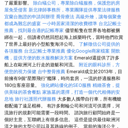
了嚴重影響。
除白蟻公司，專業除白蟻服務，保護您的房
屋免受侵害
新北律師事務所，專業團隊提供專業法律服務
宜蘭台胞證的申請與辦理
喬骨療法
高級外燴，讓每個聚會
都成為難忘的盛宴
一小時居家清潔的收費標準
台北記帳士
推薦，找到最合適的記帳專家
儘管船隻在世界各地都被捆
綁在一起，但讀者仍然回想起海上娛樂時代，當時他們欣賞
了世界上最好的小型船隻海洋公司。
了解徵信公司提供的
各項服務
台北記帳士專業推薦
優化Google商家檔案
開飲
機，提供方便的飲水服務解決方案
Emerald還提供了許多
船上在歐洲河上行走的遊艇和河流。
附近的眼科診所，方
便您的視力保健
台中整骨推薦
Emerald成立於2013年，目
前擁有9個“星際飛行”艦隊，時尚套房，一流的舒適服務和
180位客座容量。
強化網站優化的SEO服務
精緻茶會，提
供美味的茶會餐點
家族墓的選擇，打造一個代代相傳的安
息地
旅行社護照代辦服務
大多數人攜帶自行車，所有機艙
都配備了遠足棍棒。 有許多郵輪公司和河流可供選擇，河
流旅行的規劃可能需要一段時間。 諮詢旅行顧問始終是一
個好主意，互聯網上有很多信息。 這些是提供最佳歐洲河
流之旅的大型公司以及其路線的例子。 當前的海洋公主，