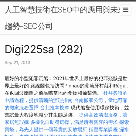
人工智慧技術在SEO中的應用與未來
趨勢-SEO公司
Digi225sa (282)
Sep 21, 2013
最好的小型犯罪沉船：2021年世界上最好的犯罪殘骸是世
界上最好的 路線圖包括訪問Pinhão的葡萄牙村莊和Régu，
在返回波爾圖之前品嚐當地的食物和葡萄酒。
杜拜簽證的
申請過程，提供清晰的辦理指南
台南搬家公司，當地可靠
的搬家服務選擇
台北推拿按摩
現代船隻使用環保技術，並
嘗試最大程度地減少其生態足跡。
提供高效清潔服務，讓
家居無瑕疵
多樣化自助餐選擇，滿足所有賓客的需求
探索
寶塔，為先人提供一個尊貴的安放場所
指壓專業課程
漏水