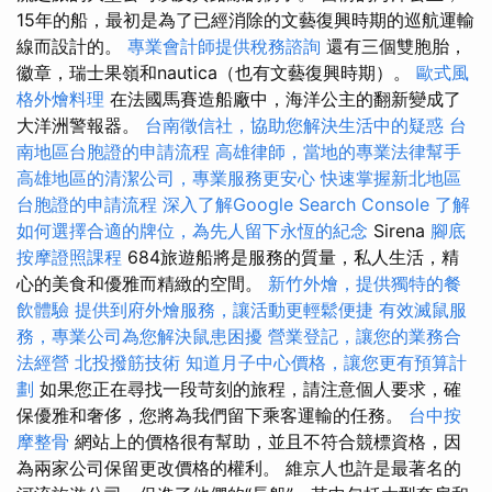
15年的船，最初是為了已經消除的文藝復興時期的巡航運輸
線而設計的。
專業會計師提供稅務諮詢
還有三個雙胞胎，
徽章，瑞士果嶺和nautica（也有文藝復興時期）。
歐式風
格外燴料理
在法國馬賽造船廠中，海洋公主的翻新變成了
大洋洲警報器。
台南徵信社，協助您解決生活中的疑惑
台
南地區台胞證的申請流程
高雄律師，當地的專業法律幫手
高雄地區的清潔公司，專業服務更安心
快速掌握新北地區
台胞證的申請流程
深入了解Google Search Console
了解
如何選擇合適的牌位，為先人留下永恆的紀念
Sirena
腳底
按摩證照課程
684旅遊船將是服務的質量，私人生活，精
心的美食和優雅而精緻的空間。
新竹外燴，提供獨特的餐
飲體驗
提供到府外燴服務，讓活動更輕鬆便捷
有效滅鼠服
務，專業公司為您解決鼠患困擾
營業登記，讓您的業務合
法經營
北投撥筋技術
知道月子中心價格，讓您更有預算計
劃
如果您正在尋找一段苛刻的旅程，請注意個人要求，確
保優雅和奢侈，您將為我們留下乘客運輸的任務。
台中按
摩整骨
網站上的價格很有幫助，並且不符合競標資格，因
為兩家公司保留更改價格的權利。 維京人也許是最著名的