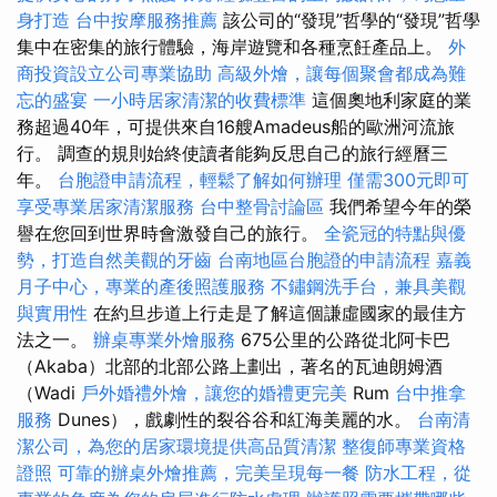
身打造
台中按摩服務推薦
該公司的“發現”哲學的“發現”哲學
集中在密集的旅行體驗，海岸遊覽和各種烹飪產品上。
外
商投資設立公司專業協助
高級外燴，讓每個聚會都成為難
忘的盛宴
一小時居家清潔的收費標準
這個奧地利家庭的業
務超過40年，可提供來自16艘Amadeus船的歐洲河流旅
行。 調查的規則始終使讀者能夠反思自己的旅行經曆三
年。
台胞證申請流程，輕鬆了解如何辦理
僅需300元即可
享受專業居家清潔服務
台中整骨討論區
我們希望今年的榮
譽在您回到世界時會激發自己的旅行。
全瓷冠的特點與優
勢，打造自然美觀的牙齒
台南地區台胞證的申請流程
嘉義
月子中心，專業的產後照護服務
不鏽鋼洗手台，兼具美觀
與實用性
在約旦步道上行走是了解這個謙虛國家的最佳方
法之一。
辦桌專業外燴服務
675公里的公路從北阿卡巴
（Akaba）北部的北部公路上劃出，著名的瓦迪朗姆酒
（Wadi
戶外婚禮外燴，讓您的婚禮更完美
Rum
台中推拿
服務
Dunes），戲劇性的裂谷谷和紅海美麗的水。
台南清
潔公司，為您的居家環境提供高品質清潔
整復師專業資格
證照
可靠的辦桌外燴推薦，完美呈現每一餐
防水工程，從