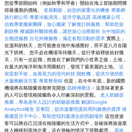
您從季節開始時（例如秋季和早春）開始在海上冒險期間獲
得最優惠的價格。
老屋翻新，給您的家重生的機會
專業網
路行銷公司
專業冷氣清洗，提升空氣品質
高雄搬家公司，
信賴專業搬家團隊，放心搬家
了解會計師服務，幫助您規
劃財務
權威眼科醫師推薦，讓您放心治療眼疾
台中地區的
台胞證服務
台北外燴服務，滿足各類活動的需求
實際上，
在溫和的秋天，您可能會在地中海感覺好，而不是八月在陽
光下烘烤。 您不必在機場等待幾天，從行李箱裡收拾好幾
天，只有一次起飛，然後在了解我們的小世界之後，土地，
在最大的海洋和海洋周圍航行，發現了最美麗的土地。
近
視雷射手術，改善視力的現代科技
開飲機，提供方便的飲
水服務解決方案
專業整骨師
但是，在今年年底，新的國際
機場將在格陵蘭首都努克開放
筋師傅療法
- 這意味著更多
的人可以發現格陵蘭島令人印象深刻的景觀。
老人助聽器
推薦，專為老年人設計的助聽器推薦
解讀Google
Analytics報告
安養院，提供溫馨照護與周到服務的選擇
推
薦優質月子中心，幫助您找到最適合的照顧場所
這也使遊
客可以將自己沉浸在格陵蘭的生活方式中，並確保將旅遊業
收入轉移到當地企業，這在遊輪的情況下很難處理。
高效