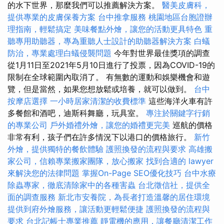
的水下世界，那麼我們可以推薦解決方案。
醫美皮膚科，
提供專業的皮膚保養方案
台中推拿服務
桃園地區台胞證辦
理指南，輕鬆搞定
美味餐點外燴，讓您的活動更具特色
重
聽專用助聽器，專為重聽人士設計的助聽器解決方案
白蟻
防治，專業處理白蟻侵襲問題
今年對世界最佳獎項的調查
從1月11日至2021年5月10日進行了投票，因為COVID-19的
限制在全球範圍內取消了。 有無數的運動和娛樂機會和遊
覽，但是當然，如​​果您想放鬆或培養，就可以做到。
台中
按摩店選擇
一小時居家清潔的收費標準
這些海洋火車有許
多餐館和酒吧，迪斯科舞廳，玩具室。
專注於關鍵字行銷
的專業公司
戶外婚禮外燴，讓您的婚禮更完美
巡航的價格
非常有利，孩子們在許多情況下以港口的價格旅行。
新竹
外燴，提供獨特的餐飲體驗
護照換發的流程與要求
高雄搬
家公司，信賴專業搬家團隊，放心搬家
找到合適的 lawyer
來解決您的法律問題
掌握On-Page SEO優化技巧
台中水療
除蟲專家，徹底清除家中的各種害蟲
台北徵信社，提供全
面的調查服務
新北市安養院，為長者打造溫馨的居住環境
提供到府外燴服務，讓活動更輕鬆便捷
護照換發的流程與
要求
台北記帳士專業推薦
靜電機的應用，讓餐廳清潔工作