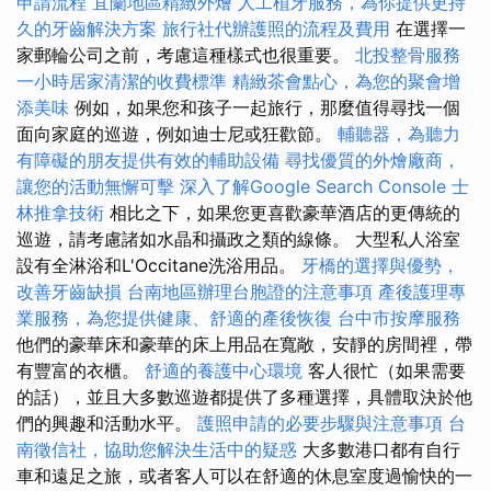
申請流程
宜蘭地區精緻外燴
人工植牙服務，為你提供更持
久的牙齒解決方案
旅行社代辦護照的流程及費用
在選擇一
家郵輪公司之前，考慮這種樣式也很重要。
北投整骨服務
一小時居家清潔的收費標準
精緻茶會點心，為您的聚會增
添美味
例如，如果您和孩子一起旅行，那麼值得尋找一個
面向家庭的巡遊，例如迪士尼或狂歡節。
輔聽器，為聽力
有障礙的朋友提供有效的輔助設備
尋找優質的外燴廠商，
讓您的活動無懈可擊
深入了解Google Search Console
士
林推拿技術
相比之下，如果您更喜歡豪華酒店的更傳統的
巡遊，請考慮諸如水晶和攝政之類的線條。 大型私人浴室
設有全淋浴和L'Occitane洗浴用品。
牙橋的選擇與優勢，
改善牙齒缺損
台南地區辦理台胞證的注意事項
產後護理專
業服務，為您提供健康、舒適的產後恢復
台中市按摩服務
他們的豪華床和豪華的床上用品在寬敞，安靜的房間裡，帶
有豐富的衣櫃。
舒適的養護中心環境
客人很忙（如果需要
的話），並且大多數巡遊都提供了多種選擇，具體取決於他
們的興趣和活動水平。
護照申請的必要步驟與注意事項
台
南徵信社，協助您解決生活中的疑惑
大多數港口都有自行
車和遠足之旅，或者客人可以在舒適的休息室度過愉快的一