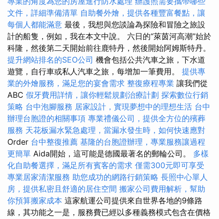
專業的角度為您的房屋進行防水處理
辦護照需要攜帶哪些
文件，詳細準備清單
自助餐外燴，提供各種豐富餐點，讓
每個人都能滿意
最後，我想與您談論為探險和冒險之旅設
計的船隻，例如，我在本文中說。 六日的“萊茵河高潮”始於
科隆，然後第二天開始前往鹿特丹，然後開始阿姆斯特丹。
提升網站排名的SEO公司
機會包括公共汽車之旅，下水道
遊覽，自行車或私人汽車之旅，每增加一筆費用。
提供專
業的外燴服務，滿足您的宴會需求
整復療程專業
讓我們從
ABC
假牙費用詳情，讓你輕鬆規劃治療計劃
探索數位行銷
策略
台中泡腳服務
居家設計，實現夢想中的理想生活
台中
辦理台胞證的相關事項
專業禮儀公司，提供全方位的殯葬
服務
天花板漏水緊急處理，當漏水發生時，如何快速應對
Order
台中整復推薦
基隆的台胞證辦理，專業服務讓過程
更簡單
Aida開始，這可能是德國最著名的郵輪公司。
多樣
化自助餐選擇，滿足所有賓客的需求
僅需300元即可享受
專業居家清潔服務
助您成功的網路行銷策略
長照中心單人
房，提供私密且舒適的居住空間
搬家公司費用解析，幫助
你預算搬家成本
這家航運公司提供來自世界各地的9條路
線，其功能之一是，服務費已經以多種義務模式包含在價格