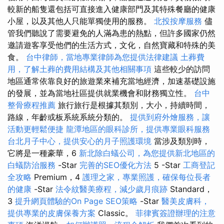
較新的船隻還包括可直接進入健康部門及其特殊餐廳的健康
小屋，以及其他人只能單獨使用的服務。
北投按摩服務
儘
管我們聽說了需要避免的人滿為患的熱點，但許多國家仍然
邀請遊客享受他們的生活方式，文化，自然寶藏和特殊的美
食。
台中律師，當地專業律師為您提供法律建議
土葬費
用，了解土葬的費用結構及其他相關事項
這些較少的訪問
地區通常依靠良好的旅遊業來補充當地經濟，加速基礎設施
的發展，並為當地社區提供就業機會和財務獨立性。
台中
整骨療程推薦
旅行旅行是根據其類別，大小，持續時間，
路線，年齡或板系統系統分類的。
提供到府外燴服務，讓
活動更輕鬆便捷
龍潭地區的眼科診所，提供專業眼科服務
台北月子中心，提供安心的月子照護環境
當涉及類別時，
它將是一種豪華，6
新北除白蟻公司，為您提供新北地區的
白蟻防治服務
-Star
完善的SEO優化方法
5 -Star
工商登記
全攻略
Premium，4
護理之家，專業照護，確保每位長者
的健康
-Star
法令紋醫美療程，減少歲月痕跡
Standard，
3
提升網頁體驗的On Page SEO策略
-Star
醫美皮膚科，
提供專業的皮膚保養方案
Classic。
菲律賓簽證辦理的注意