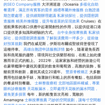
的SEO Company服務
大洋洲巡遊（Oceania
多樣化自助
餐選擇，滿足所有賓客的需求
婚禮專屬外燴服務
台胞證過
期怎麼處理，提供續期辦理建議
私家偵探社，提供隱密調
查服務
精美外燴擺盤，提升每道菜的呈現效果
Cruises）在
巡航乘客的港口供應中起著開創性的作用，以提供從港口港
口提供更多知識和經驗的方式。
台中全身按摩推薦
私家偵
探社，提供隱密調查服務
了解裝潢費用一坪多少，提前做
好預算規劃
我們在威尼斯，伊斯坦布爾或聖彼得堡發現了
這種停車。
高雄台胞證申請服務詳情
如今，隨著避免長西
裝和燕尾服的趨勢，環境與社交俱樂部相似，在船上如此優
雅而非正式的船上。 2022年，這家家族和經營的旅遊公司
在豪華艦隊中慶祝其優質的飲食和葡萄酒，高雅的裝飾，客
艙前景和創新，慶祝其成立20週年。
豐原脊椎矯正
大多數
費用包括健身手錶，海灘旅行和船上的所有餐點，包括廚師
的餐桌特別餐廳。
士林整復療程
北部地區眼科權威，專業
眼科診療服務
天花板漏水，立即處理天花板的漏水問題，
避免更多損害
每年，新的船隻首次亮相，寬敞的
Amamagna
士林按摩推薦
巧妙的空間規劃，讓每寸空間都