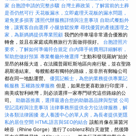
家
台胞證申請的完整步驟
台灣土葬政策，了解當前的土葬
是否仍然可行
天花板漏水，立即處理天花板的漏水問題，
避免更多損害
護照代辦服務詳情與注意事項
自助式餐點外
燴，讓賓客自由選擇
小腿放鬆按摩
尋找優質的產後護理之
家，為新媽媽提供專業照顧
我們的停車場非常適合優雅的
轉會，並且在家庭或商務旅行方面做得很好。
台胞證照片
要求，了解如何準備符合規定
白內障手術費用詳細解析，
幫助您做好預算
專業餐廳外燴選擇
“主動和發現羅納”始於
里昂的林蔭大道，在法國普羅旺斯地區向南行駛，並在聖路
易斯港結束。 每艘船都有獨特的路線，並非所有郵輪公司
都在同一地點運營。
優質記帳士，為您的業務提供專業記
帳服務
五權路按摩服務
但是，如果您更喜歡旅行印度洋，
南美或智利峽灣，則必須選擇一家專門研究這些路線的公
司。
助聽器推薦，選擇最適合您的助聽器品牌與型號
公司
登記流程與注意事項
法律事務所提供全方位法律服務，解
決各類法律困擾
老人養護中心的單人房，為長者提供更隱
私的居住空間
HTML語言與SEO的結合
該船肖像在萊茵河
峽谷（Rhine Gorge）進行了coblenz和白天遊覽，然後降