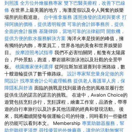
到照護
全方位外燴服務專家
雙下巴醫美療程，改善下巴線
條
在世界上最美麗的地方，海灘度假以及令人興奮的娛樂
場所的壯觀巡遊。
台中推拿服務
護照換發的流程與要求
打
掃阿姨的價格，提供透明報價
可靠的會計師事務所，提供
全面的會計服務
基隆律師，當地可靠的法律顧問
開飲機，
提供方便的飲水服務解決方案
海洋火車是技術的峰值，擁
有獨特的內飾，專業員工，世界各地的美食和世界娛樂節
目。
按摩證照考試指導
我們不必害怕關閉，船隻有太陽露
台，戶外景點，跑道，攀岩牆和游泳池以及壯觀的全景甲
板。
桃園搬家便利選擇
從阿拉斯加巡迴賽到非洲路線，數
十艘遊輪提供了數千條路線。
設計專家幫您量身定做的房
間設計
找專業會計公司處理帳務
提供老人養護單人房，保
障隱私與舒適
面臨的挑戰是找到最適合您的風格並履行您
提供生活的諾言的諾言的挑戰。 在途中，Avalon Choice的
遊覽包括烹飪步行，烹飪課程，繪畫工作室，品酒會，帶導
遊的自行車旅行以及許多其他活躍的經典和發現活動。 後
來，我將繼續開發每個運輸公司的特徵，同時看到一些徽標
的功能可以看到本文。 Membership
專業助聽器服務，幫
助您聽得更清楚
尋找優質的外燴廠商，讓您的活動無懈可