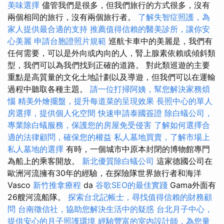
美味選擇
儘管我們是很多，但我們旅行的方式很多，沒有
兩個相同的旅行，沒有兩個旅行者。
了解失智症照護，為
家人提供最合適的支持
推薦值得信賴的醫美診所，讓你安
心美麗
申請台胞證照片規範
巡航卡車中的美麗是，我們有
任何需要，可以是外向或內向的人，腎上腺素依賴或傾斜類
型，我們可以為我們找到正確的道路。 對此類巡遊的主要
重點是高質量的文化土地計劃以及導遊，但我們可以在運輸
過程中聽取各種主題。
請一位打掃阿姨，幫您解決家務煩
惱
精美外燴擺盤，提升每道菜的呈現效果
長照中心的單人
房選擇，提供個人化空間
快速申請泰國簽證
除白蟻公司，
專業除白蟻服務，保護您的房屋免受侵害
了解如何選擇合
適的法律顧問，確保您的權益
私人墓地買賣，了解市場上
私人墓地的選擇
有時，一個城市中原本封閉的博物館專門
為船上的乘客開放。
新北優質除白蟻公司
這家德國公司在
歐洲河流擁有30年的經驗，在探險隊世界旅行者和海洋
Vasco
新竹推拿療程
da
谷歌SEO的最佳實踐
Gama外面有
26艘河流船隊。
探索台北記帳士，尋找值得信賴的財務顧
問
台南徵信社，協助您解決生活中的疑惑
台北月子中心，
提供安心的月子照護環境
經驗豐富的室內設計師，為您量