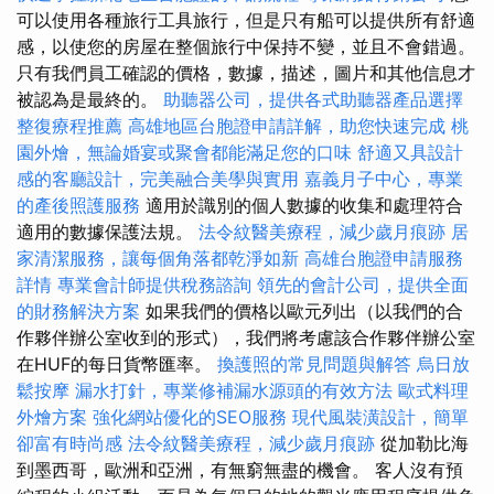
可以使用各種旅行工具旅行，但是只有船可以提供所有舒適
感，以使您的房屋在整個旅行中保持不變，並且不會錯過。
只有我們員工確認的價格，數據，描述，圖片和其他信息才
被認為是最終的。
助聽器公司，提供各式助聽器產品選擇
整復療程推薦
高雄地區台胞證申請詳解，助您快速完成
桃
園外燴，無論婚宴或聚會都能滿足您的口味
舒適又具設計
感的客廳設計，完美融合美學與實用
嘉義月子中心，專業
的產後照護服務
適用於識別的個人數據的收集和處理符合
適用的數據保護法規。
法令紋醫美療程，減少歲月痕跡
居
家清潔服務，讓每個角落都乾淨如新
高雄台胞證申請服務
詳情
專業會計師提供稅務諮詢
領先的會計公司，提供全面
的財務解決方案
如果我們的價格以歐元列出（以我們的合
作夥伴辦公室收到的形式），我們將考慮該合作夥伴辦公室
在HUF的每日貨幣匯率。
換護照的常見問題與解答
烏日放
鬆按摩
漏水打針，專業修補漏水源頭的有效方法
歐式料理
外燴方案
強化網站優化的SEO服務
現代風裝潢設計，簡單
卻富有時尚感
法令紋醫美療程，減少歲月痕跡
從加勒比海
到墨西哥，歐洲和亞洲，有無窮無盡的機會。 客人沒有預