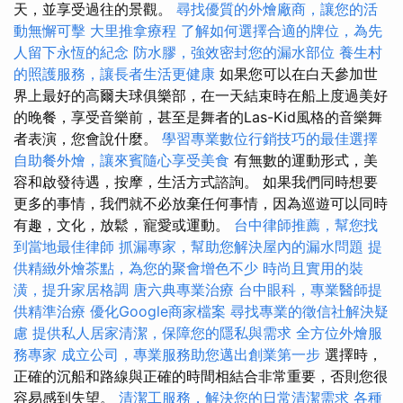
天，並享受過往的景觀。
尋找優質的外燴廠商，讓您的活
動無懈可擊
大里推拿療程
了解如何選擇合適的牌位，為先
人留下永恆的紀念
防水膠，強效密封您的漏水部位
養生村
的照護服務，讓長者生活更健康
如果您可以在白天參加世
界上最好的高爾夫球俱樂部，在一天結束時在船上度過美好
的晚餐，享受音樂前，甚至是舞者的Las-Kid風格的音樂舞
者表演，您會說什麼。
學習專業數位行銷技巧的最佳選擇
自助餐外燴，讓來賓隨心享受美食
有無數的運動形式，美
容和啟發待遇，按摩，生活方式諮詢。 如果我們同時想要
更多的事情，我們就不必放棄任何事情，因為巡遊可以同時
有趣，文化，放鬆，寵愛或運動。
台中律師推薦，幫您找
到當地最佳律師
抓漏專家，幫助您解決屋內的漏水問題
提
供精緻外燴茶點，為您的聚會增色不少
時尚且實用的裝
潢，提升家居格調
唐六典專業治療
台中眼科，專業醫師提
供精準治療
優化Google商家檔案
尋找專業的徵信社解決疑
慮
提供私人居家清潔，保障您的隱私與需求
全方位外燴服
務專家
成立公司，專業服務助您邁出創業第一步
選擇時，
正確的沉船和路線與正確的時間相結合非常重要，否則您很
容易感到失望。
清潔工服務，解決您的日常清潔需求
各種