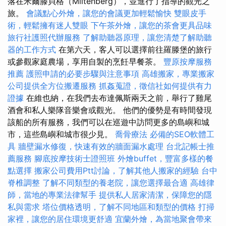
落在米爾滕貝格（Miltenberg），並進行了指導的觀光之
旅。
會議點心外燴，讓您的會議更加輕鬆愉快
雙眼皮手
術，輕鬆擁有迷人雙眼
下午茶外燴，讓您的茶會更具品味
旅行社護照代辦服務
了解助聽器原理，讓您清楚了解助聽
器的工作方式
在第六天，客人可以選擇前往羅滕堡的旅行
或參觀家庭農場，享用自製的烹飪早餐茶。
豐原按摩服務
推薦
護照申請的必要步驟與注意事項
高雄搬家，專業搬家
公司提供全方位搬遷服務
抓姦蒐證，徵信社如何提供有力
證據
在維也納，在我們去布達佩斯兩天之前，舉行了雞尾
酒會和私人樂隊音樂會或觀光。 他們的優勢是有時間發現
該船的所有服務，我們可以在巡遊中訪問更多的島嶼和城
市，這些島嶼和城市很少見。
喬骨療法
必備的SEO軟體工
具
牆壁漏水修復，快速有效的牆面漏水處理
台北記帳士推
薦服務
腳底按摩技術士證照班
外燴buffet，豐富多樣的餐
點選擇
搬家公司費用Ptt討論，了解其他人搬家的經驗
台中
脊椎調整
了解不同類型的養老院，讓您選擇最合適
高雄律
師，當地的專業法律幫手
提供私人居家清潔，保障您的隱
私與需求
塔位價格透明，了解不同地區和類型的價格
打掃
家裡，讓您的居住環境更舒適
宜蘭外燴，為當地聚會帶來