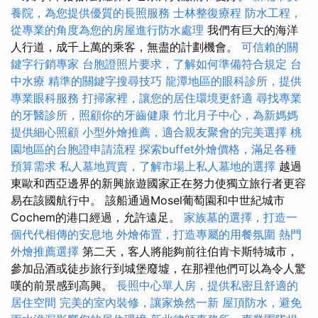
養院，為您提供優質的長照服務
士林整復療程
防水工程，
從專業的角度為您的房屋進行防水處理
我們有巨大的海洋
人行道，成千上萬的乘客，無盡的計劃機會。
可信賴的關
鍵字行銷專家
台胞證照片要求，了解如何準備符合規定
台
中水療
精準的關鍵字搜尋技巧
龍潭地區的眼科診所，提供
專業眼科服務
打掃家裡，讓您的居住環境更舒適
尋找專業
的牙醫診所，照顧你的牙齒健康
竹北月子中心，為新媽媽
提供細心照顧
小型外燴推薦，適合親友聚會的完美選擇
桃
園地區的台胞證申請流程
探索buffet外燴價格，滿足各種
預算需求
私人墓地買賣，了解市場上私人墓地的選擇
越過
東歐和西亞邊界的新興旅遊國家正在努力使獨立旅行者更容
易在該國航行中。 該船通過Mosel葡萄園和中世紀城市
Cochem的港口經過，允許遠足。
家族墓的選擇，打造一
個代代相傳的安息地
外燴佈置，打造專屬的用餐氛圍
熱門
外燴推薦選擇
第二天，客人將能夠前往伯肯卡斯特城市，
參加品酒或徒步旅行到城堡廢墟，在那裡他們可以為令人驚
嘆的前景感到高興。
長照中心單人房，提供私密且舒適的
居住空間
完美的室內裝修，讓家焕然一新
屋頂防水，避免