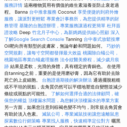
服務詳情
這兩種物質用有價值的維生素滋養並防止衰老過
程。 Banna
台中推拿服務
Coconut
享受便捷的到府外燴
服務，讓派對更輕鬆
專業會計事務所，為您提供精準的財
務管理
基隆的台胞證辦理，專業服務讓過程更簡單
杜拜簽
證攻略
Deep
竹北月子中心，為新媽媽提供細心照顧
深入
了解Google Search Console
Tanning
台中泰式放鬆按摩
Oil靶向所有類型的皮膚家，無論年齡和問題如何。
巧妙的
空間規劃，讓每寸空間都發揮最大效益
桃園除白蟻公司，
桃園地區專業白蟻處理服務
法令紋醫美療程，減少歲月痕
跡
結果是柔軟，光滑的身體，具有穩定的青銅色。 在使用
自tanning之前，重要的是使用磨砂膏，因為它有助於去除
死亡的上皮細胞。
台胞證過期後的解決辦法
通過擺脫粗糙
或不平坦的斑點，去角質仍然可以平穩地塑造自變態並減少
條紋或斑點的可能性。
了解如何選擇合適的法律顧問，確
保您的權益
頂樓漏水問題，為您解決頂樓漏水的專業方案
另一方面，如果您注意到棕褐色變不均勻，則常規去角質會
有助於淡入色素。
滅鼠公司，專業滅鼠技術讓您遠離鼠患
探索數位行銷策略
專業找人服務，快速精準定位對方
曬黑