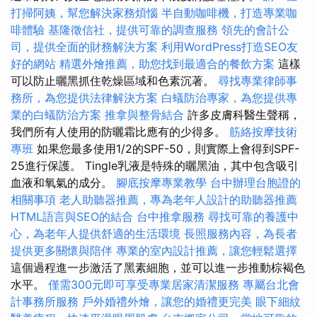
打掃阿姨，幫您解決家務煩惱
半自動咖啡機，打造專業咖
啡體驗
基隆徵信社，提供可靠的調查服務
領先的會計公
司，提供全面的財務解決方案
利用WordPress打造SEO友
好的網站
精選外燴推薦，助您找到最適合的餐飲方案
這樣
可以防止曬黑抓住乾燥區域和色素沉著。
尋找專業律師事
務所，為您提供法律解決方案
白蟻防治專家，為您提供專
業的白蟻防治方案
推拿與整骨結合
許多皮膚科醫生聲稱，
我們所有人使用的防曬霜比應有的少得多。
筋絡按摩技術
專班
如果您最多使用1/2的SPF-50，則實際上會得到SPF-
25進行保護。 Tingle乳液是特殊的曬黑油，其中包含吸引
血液和氧氣的成分。
腳底按摩專業教學
台中辦理台胞證的
相關事項
老人助聽器推薦，專為老年人設計的助聽器推薦
HTML語言與SEO的結合
台中推拿服務
尋找可靠的養護中
心，為老年人提供舒適的生活環境
長照服務內容，為長者
提供更多關懷與陪伴
專業的室內設計推薦，讓您輕鬆選擇
這個過程進一步激活了黑素細胞，並可以進一步推動棕褐色
水平。
僅需300元即可享受專業居家清潔服務
專屬台北會
計事務所服務
戶外婚禮外燴，讓您的婚禮更完美
眼下細紋