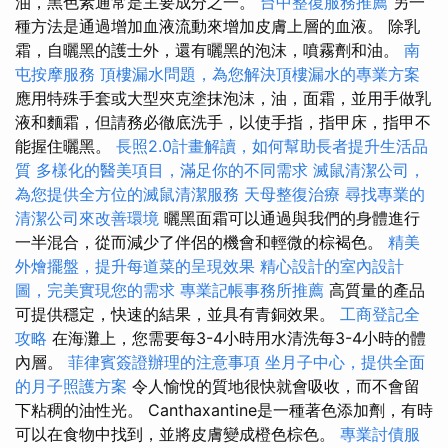
油，黑色素通常是主要成分之一。
台中整復服務推薦
另一
種方法是通過增加血液流動來增加皮膚上層的血液。 除乳
霜，自曬黑的護士外，還有曬黑的泡沫，噴霧劑和油。
南
屯按摩服務
頂樓漏水問題，為您解決頂樓漏水的專業方案
應用特殊手套或大型夾克塗抹泡沫，油，面霜，並用手做乳
液和麵霜，但請務必徹底洗手，以使手指，指甲床，指甲不
能握住曬黑。
長照2.0計畫解讀，如何幫助長者提升生活品
質
多樣化的醫美項目，滿足你的不同需求
滅鼠清潔公司，
為您提供全方位的滅鼠清潔服務
天母整復治療
尋找專業的
清潔公司來改善環境
曬黑面霜可以通過與我們的身體進行
一半混合，從而減少了伴侶的機會和輕微的棕褐色。
精美
外燴擺盤，提升每道菜的呈現效果
精心設計的室內設計
圖，完美實現您的需求
專業記帳事務所推薦
高質量的產品
可提供穩定，快速的結果，並具有青銅效果。
工商登記全
攻略
在海灘上，您需要每3-4小時用水清洗每3-4小時的體
內層。
菲律賓簽證辦理的注意事項
坐月子中心，提供全面
的月子照護方案
令人愉悅的質地很快就會吸收，而不會留
下粘稠的油性光。 Canthaxantine是一種著色添加劑，有時
可以在食物中找到，並將皮膚變成橙色棕色。
專業討債服