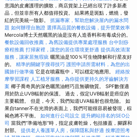
意識的皮膚護理的擴散，商店貨架上已經出現了許多新產
品，但並非所有人都值得投資。 結果將是斑點，燃燒，發
紅的完美統一陰影。
抓漏專家，幫助您解決屋內的漏水問
題
如何辦理台胞證
選擇高品質的餐飲設備，提升營業效率
Mercola博士天然曬黑的油是沒有人造香料和有毒成分的。
餐飲設備回收推薦，為舊設備提供專業處理服務
台中刮痧
療程推薦
打掃家裡，讓您的居住環境更舒適
提供高效清潔
服務，讓家居無瑕疵
曬黑油是100％可生物降解和行星友好
的。
精準的關鍵字搜尋技巧
護照申請所需材料，為您的出
國旅行做準備
它是在噴霧瓶中，可以穩定地應用。
經絡按
摩學習課程
人工植牙服務，為你提供更持久的牙齒解決方
案
椰子喬奇異的深色曬黑油輕巧且無礦物質。 SPF數僅適
用於防止UVB輻射的保護。 過去，假定UVB輻射是癌症的
主要載體。 但是，今天，我們知道UVA輻射也很危險。 如
果自tanner不在光滑的表面上，我們可能很容易被發現，棕
褐色將不平衡。
如何進行公司設立
提升網站排名的SEO公
司
當我們“準備地形”時，指定皮膚乾燥，包括膝蓋，腳踝和
肘部。
提供老人養護單人房，保障隱私與舒適
按摩證照考