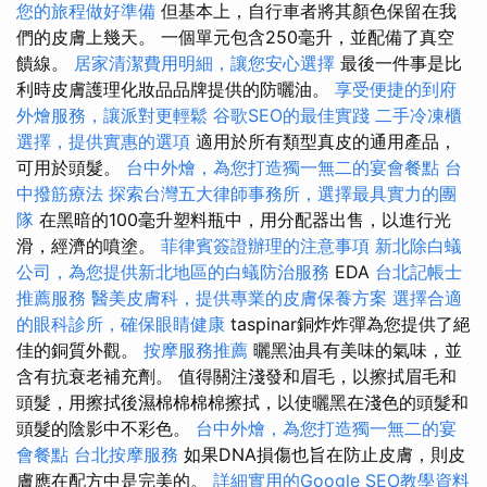
您的旅程做好準備
但基本上，自行車者將其顏色保留在我
們的皮膚上幾天。 一個單元包含250毫升，並配備了真空
饋線。
居家清潔費用明細，讓您安心選擇
最後一件事是比
利時皮膚護理化妝品品牌提供的防曬油。
享受便捷的到府
外燴服務，讓派對更輕鬆
谷歌SEO的最佳實踐
二手冷凍櫃
選擇，提供實惠的選項
適用於所有類型真皮的通用產品，
可用於頭髮。
台中外燴，為您打造獨一無二的宴會餐點
台
中撥筋療法
探索台灣五大律師事務所，選擇最具實力的團
隊
在黑暗的100毫升塑料瓶中，用分配器出售，以進行光
滑，經濟的噴塗。
菲律賓簽證辦理的注意事項
新北除白蟻
公司，為您提供新北地區的白蟻防治服務
EDA
台北記帳士
推薦服務
醫美皮膚科，提供專業的皮膚保養方案
選擇合適
的眼科診所，確保眼睛健康
taspinar銅炸炸彈為您提供了絕
佳的銅質外觀。
按摩服務推薦
曬黑油具有美味的氣味，並
含有抗衰老補充劑。 值得關注淺發和眉毛，以擦拭眉毛和
頭髮，用擦拭後濕棉棉棉棉擦拭，以使曬黑在淺色的頭髮和
頭髮的陰影中不彩色。
台中外燴，為您打造獨一無二的宴
會餐點
台北按摩服務
如果DNA損傷也旨在防止皮膚，則皮
膚應在配方中是完美的。
詳細實用的Google SEO教學資料