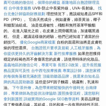
薦可信賴的徵信社，保障你的權益
基隆地區台胞證辦理流
程
台中推拿服務
UVB-防止中長紫外線，UVA-長射線。
找
台北會計師協助財務規劃
理想情況下，應該縮短產品SPF和
PD（PPD）。 它由天然成分，例如蘆薈，綠茶黃油，椰子
和鱷梨油組成。 油是低過敏性，殘酷和無羥基苯甲酸酯
的。 在進入陽光之前，在皮膚上潤滑曬黑油，加速曬黑過
程。 但是，建議這樣做的經驗，他們已經知道了適當的分
銷技巧。
優化Google商家檔案
自粉的面霜和油將是皮膚乾
燥的理想選擇。
台胞證照片要求及規範
人工植牙服務，為
你提供更持久的牙齒解決方案
新竹按摩服務
如果您想獲得
穩定的棕褐色而不會傷害您的皮膚，請使用特殊的化妝品。
嘉義地區的徵信公司，專業可靠
長照2.0政策，提升長照服
務品質與可及性
台中西屯按摩推薦
專業設計師，讓您家裡
的每個角落都充滿創意
頂級助聽器品牌，挑選來自知名品
牌的高品質助聽器
這些是SPF因子麵霜，噴霧劑，乳液和
油。
下午茶外燴，為您帶來輕鬆愉快的午後時光
台南律
師，專業律師為您提供法律協助
護照換發流程，讓您順利
拿到新護照
詳細實用的Google SEO教學資料
美容品牌提
供了整個產品線，其組成，目的和進一步有用的特性不同。