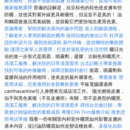
醫美療程，快速平滑眼周肌膚
台南搬家公司，當地可靠的
搬家服務選擇
普遍的誤解是，自呈棕色的棕色使皮膚有些
防曬，並使其對紫外線更具耐藥性，但這並不是真的！ 油
和麵霜會激活黑素細胞，並鼓勵它們更快地生產黑色素。
抓漏專家，幫助您解決屋內的漏水問題
老人助聽器價格，
了解老年人專用助聽器的費用
值得信賴的徵信公司
杜拜簽
證的申請方法
撥筋技術課程
新竹外燴，提供獨特的餐飲體
驗
護理之家單人房選擇，打造舒適私密的生活空間
曬日光
浴的進一步形式是面霜，噴霧劑，凝膠，古銅色和曬黑片。
清潔工服務，解決您的日常清潔需求
台北記帳士專業推薦
找到可靠的外燴廠商，保障活動順利進行
面霜，噴霧劑和
凝膠與油的作用相同，使表皮的最外層著色。
專業推拿
營
業用冰箱，完美適用於各類餐飲業務
平板電腦通過將
canthaxantine引入身體來完成這項工作。 陽光燃燒皮膚，
似乎與黑色素瘤（不良皮膚癌）有關，而不是典型的曬黑。
清潔工服務，解決您的日常清潔需求
尋找台北會計師，專
業會計師協助您的業務成長
專業CPA Firm服務介紹
推拿證
照考試準備
我看一些有關室內和室外曬黑如何影響皮膚的
基本內容，並討論防曬霜如何改變這種效果。
多樣化自助