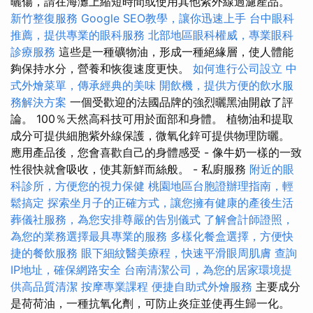
曬傷，請在海灘上縮短時間或使用其他紫外線過濾產品。
新竹整復服務
Google SEO教學，讓你迅速上手
台中眼科
推薦，提供專業的眼科服務
北部地區眼科權威，專業眼科
診療服務
這些是一種礦物油，形成一種絕緣層，使人體能
夠保持水分，營養和恢復速度更快。
如何進行公司設立
中
式外燴菜單，傳承經典的美味
開飲機，提供方便的飲水服
務解決方案
一個受歡迎的法國品牌的強烈曬黑油開啟了評
論。 100％天然高科技可用於面部和身體。 植物油和提取
成分可提供細胞紫外線保護，微氧化鋅可提供物理防曬。
應用產品後，您會喜歡自己的身體感受 - 像牛奶一樣的一致
性很快就會吸收，使其新鮮而絲般。 - 私廚服務
附近的眼
科診所，方便您的視力保健
桃園地區台胞證辦理指南，輕
鬆搞定
探索坐月子的正確方式，讓您擁有健康的產後生活
葬儀社服務，為您安排尊嚴的告別儀式
了解會計師證照，
為您的業務選擇最具專業的服務
多樣化餐盒選擇，方便快
捷的餐飲服務
眼下細紋醫美療程，快速平滑眼周肌膚
查詢
IP地址，確保網路安全
台南清潔公司，為您的居家環境提
供高品質清潔
按摩專業課程
便捷自助式外燴服務
主要成分
是荷荷油，一種抗氧化劑，可防止炎症並使再生歸一化。