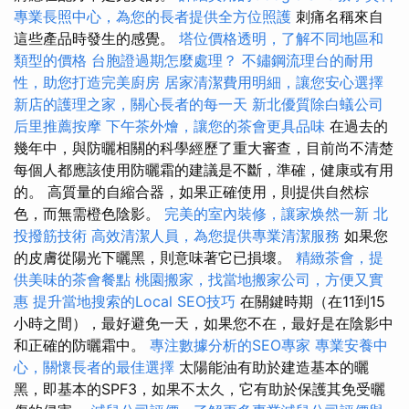
專業長照中心，為您的長者提供全方位照護
刺痛名稱來自
這些產品時發生的感覺。
塔位價格透明，了解不同地區和
類型的價格
台胞證過期怎麼處理？
不鏽鋼流理台的耐用
性，助您打造完美廚房
居家清潔費用明細，讓您安心選擇
新店的護理之家，關心長者的每一天
新北優質除白蟻公司
后里推薦按摩
下午茶外燴，讓您的茶會更具品味
在過去的
幾年中，與防曬相關的科學經歷了重大審查，目前尚不清楚
每個人都應該使用防曬霜的建議是不斷，準確，健康或有用
的。 高質量的自縮合器，如果正確使用，則提供自然棕
色，而無需橙色陰影。
完美的室內裝修，讓家焕然一新
北
投撥筋技術
高效清潔人員，為您提供專業清潔服務
如果您
的皮膚從陽光下曬黑，則意味著它已損壞。
精緻茶會，提
供美味的茶會餐點
桃園搬家，找當地搬家公司，方便又實
惠
提升當地搜索的Local SEO技巧
在關鍵時期（在11到15
小時之間），最好避免一天，如果您不在，最好是在陰影中
和正確的防曬霜中。
專注數據分析的SEO專家
專業安養中
心，關懷長者的最佳選擇
太陽能油有助於建造基本的曬
黑，即基本的SPF3，如果不太久，它有助於保護其免受曬