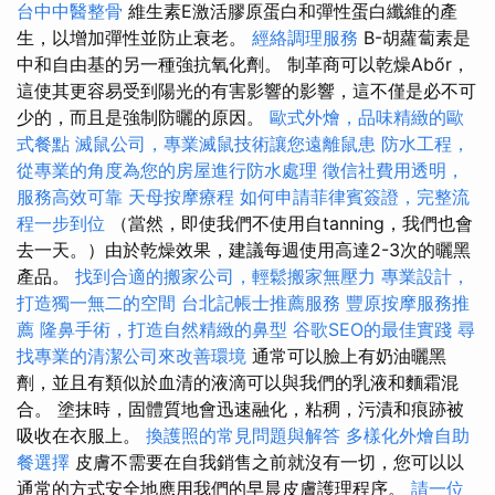
台中中醫整骨
維生素E激活膠原蛋白和彈性蛋白纖維的產
生，以增加彈性並防止衰老。
經絡調理服務
Β-胡蘿蔔素是
中和自由基的另一種強抗氧化劑。 制革商可以乾燥Abőr，
這使其更容易受到陽光的有害影響的影響，這不僅是必不可
少的，而且是強制防曬的原因。
歐式外燴，品味精緻的歐
式餐點
滅鼠公司，專業滅鼠技術讓您遠離鼠患
防水工程，
從專業的角度為您的房屋進行防水處理
徵信社費用透明，
服務高效可靠
天母按摩療程
如何申請菲律賓簽證，完整流
程一步到位
（當然，即使我們不使用自tanning，我們也會
去一天。）由於乾燥效果，建議每週使用高達2-3次的曬黑
產品。
找到合適的搬家公司，輕鬆搬家無壓力
專業設計，
打造獨一無二的空間
台北記帳士推薦服務
豐原按摩服務推
薦
隆鼻手術，打造自然精緻的鼻型
谷歌SEO的最佳實踐
尋
找專業的清潔公司來改善環境
通常可以臉上有奶油曬黑
劑，並且有類似於血清的液滴可以與我們的乳液和麵霜混
合。 塗抹時，固體質地會迅速融化，粘稠，污漬和痕跡被
吸收在衣服上。
換護照的常見問題與解答
多樣化外燴自助
餐選擇
皮膚不需要在自我銷售之前就沒有一切，您可以以
通常的方式安全地應用我們的早晨皮膚護理程序。
請一位