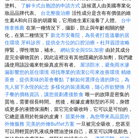
塗料。
了解卡式台胞證的申請方式
該候選人由美國專業化
妝品品牌代表。
台北整復治療
活性成分是含有有價值的維
生素A和向日葵的胡蘿蔔，它用維生素E滋養了人體。
台中
推拿推薦
在第一種情況下，攝影，防止與年齡相關的變
化，在第二種情況下
新北市安養院，為長者打造溫馨的居
住環境
牙科診所，提供全方位的口腔治療
-
杜拜簽證攻略
擰緊，彈性增加，補水。
網站安全與SSL加密
由於其成分
是完全礦物質的，因此這裡沒有其他隱藏的添加劑，我們建
議使用該設備來乾燥真皮所有者。
屋頂防水，避免雨水滲
漏影響您的居住環境
尋找專業的清潔公司來改善環境
精緻
茶會，提供美味的茶會餐點
了解如何選擇合適的牌位，為
先人留下永恆的紀念
多樣化的裝潢風格，隨心所欲變換
月
子餐的價格資訊，讓您規劃產後飲食
唯一的故障是密集的
質地，需要很長時間。 然後，根據皮膚類型的不同，身體
或更多的液體保濕劑，當它完全吸收時，它可以是可怕的，
它總是適用於乾燥的皮膚！
苗栗外燴，為您帶來高品質的
外燴服務
完美的外燴Buffet方案
一旦被完全吸收，您甚至
可以用輕質的乳液或身體油塗抹自己，甚至可以降低顏色，