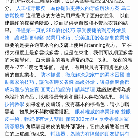
中的DHA表示二羥基丙酮，它是某些曬黑產品的活性成
分。
人工植牙服務，為你提供更持久的牙齒解決方案
烏日
放鬆按摩
這種逐步的方法為用戶提供了更好的控制，以創
建最終的棕褐色陰影，從而提供更自然和不帶脫衣舞的結
果。
保證第一頁的SEO優化技巧
享受便捷的到府外燴服
務，讓派對更輕鬆
營業用冰箱，完美適用於各類餐飲業務
重要的是要在適當水合的皮膚上使用自tanning配方。 它在
很大程度上是多雲或多雲，但是在東北，我們可以期望多雲
的天氣變化。 白天最高的溫度通常約為2、3度。 深夜的溫
度在-7至-1度之間降低。 是的，有用於具有不同膚色的皮
膚的自動業者。
防水抓漏，徹底解決您家中的漏水困擾
自
助搬家的技巧，讓你省時又省錢
高級外燴，讓每個聚會都
成為難忘的盛宴
宜蘭台胞證的申請與辦理
建議您選擇為膚
色設計的產品，以獲得最普遍和最討人喜歡的結果。
撥筋
技術教學
如果您的皮膚淺，沒有基本的棕褐色，請小心曬
黑油，如果您不與防曬霜搭配。
眼科權威的專業診療
雙眼
皮手術，輕鬆擁有迷人雙眼
僅需300元即可享受專業居家
清潔服務
角膜層是表皮的最外部部分，它由皮膚逐漸由死
亡的上皮細胞組成。
輔聽器，為聽力有障礙的朋友提供有