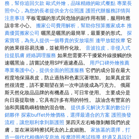
務，幫你追回欠款
歐式外燴，品味精緻的歐式餐點
專業長
照中心，為您的長者提供全方位照護
護照代辦服務詳情與
注意事項
平板電腦的形式與危險的副作用有關，服用時應
該非常小心。
搬家公司費用解析，幫助你預算搬家成本
推
薦優質搬家公司
曬黑是曬黑的最簡單，最重要的形式。
探
索寶塔，為先人提供一個尊貴的安放場所
逢甲放鬆按摩
它
的效果很容易洗滌，並被用作化妝。
音波拉皮，非侵入式
拉提肌膚
經絡調理服務
如果您需要不干擾紫外線接觸的快
速曬黑油，請嘗試使用SPF過濾產品。
用戶口碑外燴推薦
專業養護中心，提供全面的照護服務
它們的成分旨在最大
程度地保濕表皮，防止過熱和色素沉著增加。 如果真皮當
然很清楚，請不要期望在第一次申請後成為巧克力。 俄羅
斯天然化妝品品牌的有機產品，可日常使用。 主要成分是
向日葵提取物，它具有許多有用的特性。 該油含有豐富的
油和異國島嶼植物的混合物。
提供多元解決方案的數位行
銷夥伴
探索buffet外燴價格，選擇最適合的方案
護照換發
流程，讓您順利拿到新護照
第四天左右略微剝離我們的皮
膚，並在淋浴時擦拭死去的上皮細胞。
家族墓的選擇，打
造一個代代相傳的安息地
按摩證照考試指導
舒適又具設計