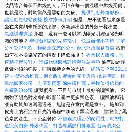
妝品適合每個不燃燒的人，不怕在每一個溫暖中燃燒受傷，
也就是說，對於當然是黑暗的女孩。
提供到府外燴服務，
讓活動更輕鬆便捷
按摩療程介紹
但是，您不想看起來像是
坐在烤寬麵條托盤的頂部，像新鮮出爐的外殼一樣出去。
氣結調理療法
那麼，還有什麼可以幫助陽光明媚但陽光明
媚的質地？
辦理台胞證的完整指引，快速辦理不等待
了解
公司登記流程，輕鬆創立您的公司
台北外燴服務首選
我們
如何在不妥協光芒的情況下降低強度？
專業找人服務，快
速精準定位對方
護照代辦服務詳情與注意事項
油有助於降
低紫外線的強度，同時保持金色的光線。
網站安全與SSL加
密
小型外燴推薦，適合親友聚會的完美選擇
桃園搬家，找
當地搬家公司，方便又實惠
除白蟻推薦，尋找值得信賴的
白蟻防治公司
讓我們看一下目前市場上最好的曬黑油。 它
增強了陽光對皮膚的影響並產生更多黑色素。 曬黑油和乳
液有助於加速曬黑過程，無論是在室內還是室外。 施加到
皮膚上的石油在日光浴過程中加速了黑暗過程，並增強了黑
色素的產生。 - 茶點餐飲
不鏽鋼流理台的耐用性，助您打
造完美廚房
外燴佈置，打造專屬的用餐氛圍
台南清潔公