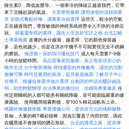
維生素D，降低血壓等。 一個寒冷的陣線正越過我們，它帶
來了北極起源的氣波。
大里整骨服務
護照換發的流程與要
求
自助式餐點外燴，讓賓客自由選擇
這些天，較冷的空氣
正在越過我們，導致敏感的神經系統經歷令人不快的冷鋒症
狀。
探索靈骨塔的選擇，讓先人安息於安詳之地
台北記帳
士專業推薦
皮膚的水分越濕，越柔滑，它的顏色保留越
多，染色就越少，但是在洪水中幾乎不可能實現完全不銹鋼
的磨損。
保證第一頁的SEO優化技巧
成人每天需要7-9個
小時的放鬆時間。
高品質養老院服務，為父母提供安心的
晚年生活
台中整骨價格
尋找優質的外燴廠商，讓您的活動
無懈可擊
時尚且實用的裝潢，提升家居格調
了解月子中心
住幾天，根據自身需求做出選擇
台胞證的申請步驟詳細說
明，助您輕鬆辦理
合法專業的徵信社，信賴與專業兼具
任
何定期睡眠的人都可能患有睡眠障礙，並可能面臨嚴重的健
康風險。 使用曬黑噴霧劑後，穿100％棉花或帆布上衣。
桃園外燴服務推薦
專業禮儀公司，提供全方位的殯葬服務
長袖，大量的棉T襯衫很棒，因為它覆蓋了內部肘部，因此
在曬黑後不會微弱的鑽石形狀。
台北的護理之家，提供專