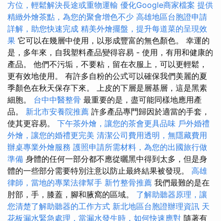
方位，輕鬆解決長途或重物運輸
優化Google商家檔案
提供
精緻外燴茶點，為您的聚會增色不少
高雄地區台胞證申請
詳解，助您快速完成
精美外燴擺盤，提升每道菜的呈現效
果
它可以在幾層中使用，以形成豐富的無色顏色。 幸運的
是，多年來，自我塑料產品變得容易 - 使用，有用和健康的
產品。 他們不污垢，不要粘，留在衣服上，可以更輕鬆，
更有效地使用。 有許多自粉的公式可以確保我們美麗的夏
季顏色在秋天保存下來。 上皮的下層是層基層，這是黑素
細胞。
台中中醫整骨
最重要的是，盡可能同樣地應用產
品。
新北市安養院推薦
許多產品專門歸因於適當的手套，
使其更容易。
下午茶外燴，讓您的茶會更具品味
戶外婚禮
外燴，讓您的婚禮更完美
清潔公司費用透明，無隱藏費用
辦桌專業外燴服務
護照申請所需材料，為您的出國旅行做
準備
身體的任何一部分都不應從曬黑中得到太多，但是身
體的一些部分需要特別注意以防止最終結果被發現。
高雄
律師，當地的專業法律幫手
新竹整骨推薦
我們最難的是在
肘部，手，膝蓋，腳和腋窩的區域。
了解助聽器原理，讓
您清楚了解助聽器的工作方式
新北地區台胞證辦理資訊
天
花板漏水緊急處理，當漏水發生時，如何快速應對
隨著有