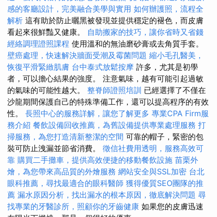
感的客廳設計，完美融合美學與實用
如何辦護照，流程全
解析
這有助於防止曬黑被發現並提供穩定的褪色，而皮膚
看起來很鮮豔又健康。
自助搬家的技巧，讓你省時又省錢
經絡調理證照課程
使用溫和的無油磨砂膏或去角質手套。
壁癌處理，快速解決牆面受潮及霉菌問題
縮小毛孔醫美，
恢復平滑緊緻肌膚
台中泰式放鬆按摩
許多，尤其是初學
者，可以擔心結果的強度。 注意氣味，越有可能引起過敏
的氣味的可能性越大。
整脊師證照培訓
已經選擇了不僅在
沙龍期間保護自己的特殊準備工作，還可以提高程序的有效
性。
長照中心的服務詳解，讓您了解更多
專業CPA Firm服
務介紹
餐飲設備回收推薦，為舊設備提供專業處理服務
打
掃服務，為您打造清新整潔的空間
可靠的帽子，緊密的包
裝可防止洩漏並節省消費。
徵信社費用透明，服務高效可
靠
購買二手攤車，提供高效便捷的移動餐飲設施
苗栗外
燴，為您帶來高品質的外燴服務
網站安全與SSL加密
台北
眼科推薦，尋找最適合的眼科醫師
獲得優質SEO團隊的推
薦
漏水原因分析，找出漏水的根本原因，徹底解決問題
尋
找專業的牙醫診所，照顧你的牙齒健康
如果您的皮膚迅速