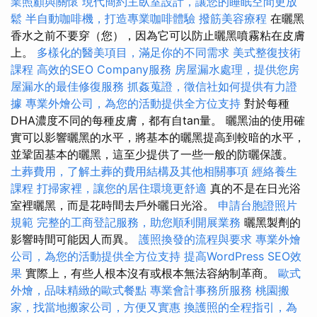
業照顧與關懷
現代簡約主臥室設計，讓您的睡眠空間更放
鬆
半自動咖啡機，打造專業咖啡體驗
撥筋美容療程
在曬黑
香水之前不要穿（您），因為它可以防止曬黑噴霧粘在皮膚
上。
多樣化的醫美項目，滿足你的不同需求
美式整復技術
課程
高效的SEO Company服務
房屋漏水處理，提供您房
屋漏水的最佳修復服務
抓姦蒐證，徵信社如何提供有力證
據
專業外燴公司，為您的活動提供全方位支持
對於每種
DHA濃度不同的每種皮膚，都有自tan量。 曬黑油的使用確
實可以影響曬黑的水平，將基本的曬黑提高到較暗的水平，
並鞏固基本的曬黑，這至少提供了一些一般的防曬保護。
土葬費用，了解土葬的費用結構及其他相關事項
經絡養生
課程
打掃家裡，讓您的居住環境更舒適
真的不是在日光浴
室裡曬黑，而是花時間去戶外曬日光浴。
申請台胞證照片
規範
完整的工商登記服務，助您順利開展業務
曬黑製劑的
影響時間可能因人而異。
護照換發的流程與要求
專業外燴
公司，為您的活動提供全方位支持
提高WordPress SEO效
果
實際上，有些人根本沒有或根本無法容納制革商。
歐式
外燴，品味精緻的歐式餐點
專業會計事務所服務
桃園搬
家，找當地搬家公司，方便又實惠
換護照的全程指引，為