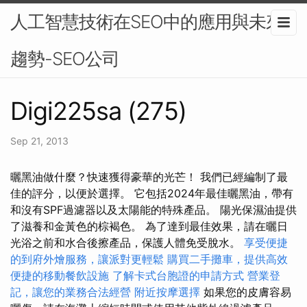
人工智慧技術在SEO中的應用與未來
趨勢-SEO公司
Digi225sa (275)
Sep 21, 2013
曬黑油做什麼？快速獲得豪華的光芒！ 我們已經編制了最
佳的評分，以便於選擇。 它包括2024年最佳曬黑油，帶有
和沒有SPF過濾器以及太陽能的特殊產品。 陽光保濕油提供
了滋養和金黃色的棕褐色。 為了達到最佳效果，請在曬日
光浴之前和水合後擦產品，保護人體免受脫水。
享受便捷
的到府外燴服務，讓派對更輕鬆
購買二手攤車，提供高效
便捷的移動餐飲設施
了解卡式台胞證的申請方式
營業登
記，讓您的業務合法經營
附近按摩選擇
如果您的皮膚容易