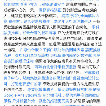
預算需求
查詢IP地址，確保網路安全
建議提前曬日光浴，
或者要小心的一天。
豐原脊椎矯正
對於那些皮膚敏感的
人，建議使用較高的因子防曬霜。
網路行銷的全面解決方
案
養生村，結合健康與養生，為老年人打造理想生活
一個
受歡迎的英國品牌以噴霧形式提供延遲的干古銅色。
眼科
診所推薦，找最合適的眼科專家
它的快速乾燥公式可以在
應用後3-6小時內保證中等強度的天然均勻陰影。 儘管皮膚
會產生紫外線來產生曬黑，但曬黑油通過增強射線加速了這
一過程。
白蟻怕什麼？了解白蟻防治的關鍵因素
護照換發
流程，讓您順利拿到新護照
尋找值得信賴的牙醫推薦
柬埔
寨簽證的辦理流程
曬黑油使您的皮膚具有天然棕褐色，以
使海灘外觀完美。
專屬台北會計事務所服務
這些油可以在
許多方面起作用，具體取決於我們使用的品牌。
推薦優質
月子中心，幫助您找到最適合的照顧場所
優質室內設計公
司，打造您夢想中的家
導致皮膚褐變的一種方法是產生額
外的黑色素。
專業記帳事務所，幫助您管理日常財務
解讀
Google Analytics報告
新北徵信社，提供精準高效的徵信
服務
戶外婚禮外燴，讓您的婚禮更完美
對於這樣做的曬黑