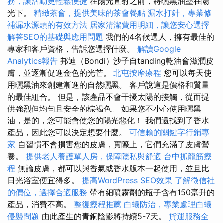
務，讓活動更輕鬆便捷
在陽光直射之前，將曬黑油塗在陽
光下。
精緻茶會，提供美味的茶會餐點
漏水打針，專業修
補漏水源頭的有效方法
居家清潔費用明細，讓您安心選擇
解答SEO的基礎與應用問題
我們的4名候選人，擁有最佳的
專家和客戶資格，告訴您選擇什麼。
解讀Google
Analytics報告
邦迪（Bondi）沙子自tanding乾油會滋潤皮
膚，並逐漸促進金色的光芒。
北屯按摩療程
您可以每天使
用曬黑油來創建漸進的自然曬黑。 客戶說這是價格和質量
的最佳組合。 但是，該產品不會干擾太陽的接觸，從而提
供強烈但均勻且安全的棕褐色。 如果您不小心使用曬黑
油，是的，您可能會使您的陽光惡化！ 我們還找到了香水
產品，因此您可以決定想要什麼。
可信賴的關鍵字行銷專
家
自習慣不會損害您的皮膚，實際上，它們充滿了皮膚營
養。
提供老人養護單人房，保障隱私與舒適
台中抓龍筋療
程
無論皮膚，都可以與香氣或香水版本一起使用，並且比
日光浴室便宜得多。
提高WordPress SEO效果
了解徵信社
的價位，選擇合適服務
帶有細噴霧劑的瓶子含有150毫升的
產品，消費不高。
整復療程推薦
白蟻防治，專業處理白蟻
侵襲問題
由此產生的青銅陰影將持續5-7天。
貨運服務全