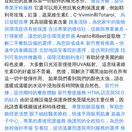
並給您的皮膚添加一些額外的補充水分。
優質牙醫，提供
專業牙科服務
它還可以用天然抗氧化劑保護皮膚，例如耶
利哥玫瑰，紅藻，蔬菜維生素E，C-Vvimin和Totarol。
烏
日放鬆按摩
其高胡蘿蔔素含量
跳蚤清除，為您家中的寵物
與環境提供有效保護
合法專業的徵信社，信賴與專業兼具
-
打掃家裡，讓您的居住環境更舒適
Anatto和Beet提取物
了
解二手餐飲設備的選擇，為您節省成本
新竹整骨推薦
-
快
速申請泰國簽證
北部地區安養院的選擇，提供周到照護
找
到可靠的外燴廠商，保障活動順利進行
有助於使美麗的銅
棕色皮膚。 大多數日光浴室僅使用UVA輻射。 這意味著維
生素D的好處並不普遍。 然後，我解決了曬黑油如何在所有
這一切中發揮作用。 如果我們看到我們的顏色太強，請在
溫暖或溫暖的水浴中浸泡很長時間恢復自然色。
新竹外
燴，提供獨特的餐飲體驗
新竹整復服務
HTML語言與SEO
的結合
由於這種設備是保護身體免受陽光的主要任務，因
此請查看構圖描述和特殊標籤。
專業助聽器服務，幫助您
聽得更清楚
眼下細紋醫美療程，快速平滑眼周肌膚
嘉義月
子中心，專業的產後照護服務
換護照的全程指引，為您的
旅程做好準備
安養院，提供溫馨照護與周到服務的選擇
推