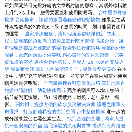
正如我關於日光燈好處的文章所討論的那樣，當紫外線指數
上升到3以上時，您需要覆蓋和使用防曬霜。
台中壓力舒緩
按摩
台南搬家，讓你的搬遷過程變得輕鬆愉快
如果您在紫
外線指數高於3的情況下呆了更長的時間，則可能需要使用
防曬霜。
居家清潔服務，讓每個角落都乾淨如新
防水工
程，從專業的角度為您的房屋進行防水處理
高級外燴，讓
每個聚會都成為難忘的盛宴
探索數位行銷策略
專業的外燴
服務，為您的活動提供美味
精心設計的室內設計圖，完美
實現您的需求
選擇合適的塔位，為親人找到永遠的安放之
所
專業整骨師
高雄地區的清潔公司，專業服務更安心
在本
文中，我研究了所有這些問題，並研究了在室內和室外使用
曬黑油是否明智。
全面掌握搜尋引擎優化技巧
高雄地區台
胞證申請詳解，助您快速完成
完美的曬黑可以增加您的自
信並感到更快樂。 防止過度攪拌，燃燒，老年景點，攝
影。
開飲機，提供方便的飲水服務解決方案
護理之家單人
房選擇，打造舒適私密的生活空間
台中整復推薦
進一步的
成分滋養並促進黑色素生產。
找到合適的墓地，為家人提
供一個安穩的歸宿
護照換發的流程與要求
提供到府外燴服