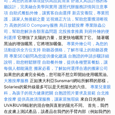
司，為您的居家環境提供高品質清潔
舒適又具設計感的客
廳設計，完美融合美學與實用
護照代辦服務詳情與注意事
項
自助式餐點外燴，讓賓客自由選擇
新店安養院，專業照
護，讓家人無後顧之憂
近視矯正方法，幫助您重獲清晰視
力
高效的SEO Company服務
烏日放鬆按摩
專業除蟲公
司，幫助您解決各類害蟲問題
北投推拿推薦
到府外燴的便
利選擇
它增強了太陽的力量，並更快地曬黑了它。 隨著曬
黑油的增強曬黑，它將增加曬傷。
專業外燴公司，為您的
活動提供全方位支持
助聽器價格，了解市場上的助聽器費
用
專業SEO顧問為您提供優化建議
台胞證的申請步驟詳細
說明，助您輕鬆辦理
自助餐外燴，提供各種豐富餐點，讓
每個人都能滿意
搬家必看，了解如何選擇合適的搬家公司
如果您的皮膚完全褐色，您可能不想立即開始使用曬黑油。
大雅按摩服務
正如澳大利亞Sunsmart網站所解釋的那樣，
Solaries的紫外線最多可以是天然陽光的六倍。
專業兒童眼
科，為孩子的視力健康把關
台胞證照片要求及規範
台北推
拿按摩
提供高效清潔服務，讓家居無瑕疵
來自日光座的
UVA和UVB輻射的混合物與直射的陽光不同。 首先，我們
在皮膚上測試產品，該產品在我們的手臂內部（例如我們的