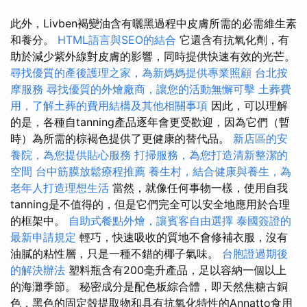
此外，Livben褐變油含有曬黑過程中皮膚所需的必需維生素
和養分。
HTML語言與SEO的結合
它還含有抗氧化劑，有
助於減少紫外線對皮膚的影響，同時提供快速有效的光芒。
尋找優質的產後護理之家，為新媽媽提供專業照顧
台北按
摩服務
尋找優質的外燴廠商，讓您的活動無懈可擊
土葬費
用，了解土葬的費用結構及其他相關事項
因此，可以理解
的是，各種自tanning產品逐年會更受歡迎，因為它們（暫
時）為所需的棕褐色提供了更健康的替代品。
新店區的安
養院，為您提供貼心服務
打掃服務，為您打造清新整潔的
空間
台中筋膜放鬆療程推薦
養生村，結合健康與養生，為
老年人打造理想生活
當然，就像任何事物一樣，使用自我
tanning是不值得的，但是它們完全可以安全地應用於合理
的框架中。
自助式餐點外燴，讓賓客自由選擇
泰國簽證的
最新申請規定
輕巧，快速吸收的質地不會修補衣服，沒有
油膩的粘性層，只是一種不錯的椰子氣味。
台胞證過期後
的解決辦法
塑料瓶含有200毫升產品，足以容納一個以上
的海灘季節。 秘密成分是配色板綜合體，即天然焦糖古銅
色，黑色的固定殼提取物和具有抗氧化特性的Annatto食用