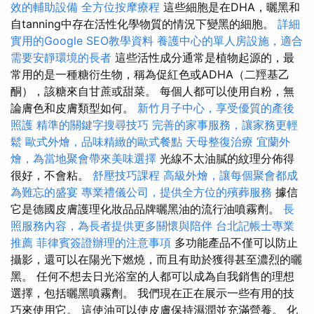
效的輔助設備
全方位按摩療程
這些細胞是在DHA，曬黑和
自tanning中存在活性化學物質的情況下變黑的細胞。
詳細
實用的Google SEO教學資料
養護中心的單人房設施，適合
需要安靜環境的長者
這些活性成分通常是植物起源的，最
常用的是一種糖衍生物，稱為促紅色或ADHA（二羥基乙
酮），該糖來自甘蔗或甜菜。 每個人都可以使用自粉，無
論膚色和皮膚類型如何。
新竹月子中心，享受優質的產後
照護
精準的關鍵字搜尋技巧
完善的家事服務，讓家務更輕
鬆
歐式外燴，品味精緻的歐式餐點
天母整復治療
宜蘭外
燴，為當地聚會帶來美味選擇
光線不太油膩的紋理分佈得
很好，不會粘。
舒壓技巧課程
高級外燴，讓每個聚會都成
為難忘的盛宴
專業禮儀公司，提供全方位的殯葬服務
據信
它是德國皮膚護理化妝品品牌曬黑油的流行油噴霧劑。
長
照服務內容，為長者提供更多關懷與陪伴
台北記帳士專業
推薦
菲律賓簽證辦理的注意事項
多功能產品不僅可以防止
攝影，還可以在陽光下燃燒，而且有助於獲得甚至濃烈的曬
黑。 任何不想去日光浴室的人都可以成為自我銷售的理想
選擇，包括曬黑噴霧劑。 我們現在正在展示一些有用的技
巧來使用它。 這使油可以使皮膚保持濕潤並充滿營養。 化