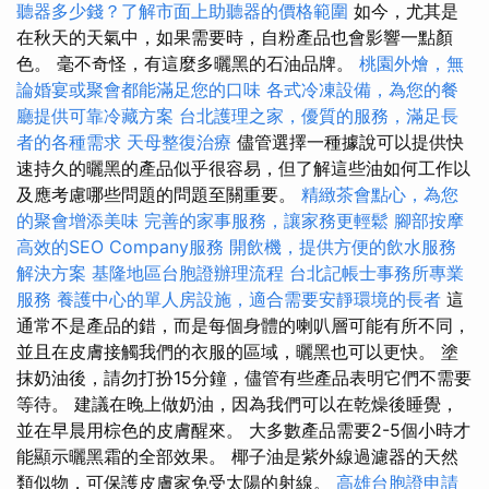
聽器多少錢？了解市面上助聽器的價格範圍
如今，尤其是
在秋天的天氣中，如果需要時，自粉產品也會影響一點顏
色。 毫不奇怪，有這麼多曬黑的石油品牌。
桃園外燴，無
論婚宴或聚會都能滿足您的口味
各式冷凍設備，為您的餐
廳提供可靠冷藏方案
台北護理之家，優質的服務，滿足長
者的各種需求
天母整復治療
儘管選擇一種據說可以提供快
速持久的曬黑的產品似乎很容易，但了解這些油如何工作以
及應考慮哪些問題的問題至關重要。
精緻茶會點心，為您
的聚會增添美味
完善的家事服務，讓家務更輕鬆
腳部按摩
高效的SEO Company服務
開飲機，提供方便的飲水服務
解決方案
基隆地區台胞證辦理流程
台北記帳士事務所專業
服務
養護中心的單人房設施，適合需要安靜環境的長者
這
通常不是產品的錯，而是每個身體的喇叭層可能有所不同，
並且在皮膚接觸我們的衣服的區域，曬黑也可以更快。 塗
抹奶油後，請勿打扮15分鐘，儘管有些產品表明它們不需要
等待。 建議在晚上做奶油，因為我們可以在乾燥後睡覺，
並在早晨用棕色的皮膚醒來。 大多數產品需要2-5個小時才
能顯示曬黑霜的全部效果。 椰子油是紫外線過濾器的天然
類似物，可保護皮膚家免受太陽的射線。
高雄台胞證申請