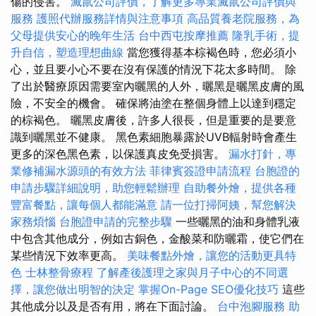
傷的侵害。
滅鼠公司評價，了解更多專業滅鼠公司評價與
服務
護照代辦服務詳情與注意事項
高品質養老院服務，為
父母提供安心的晚年生活
台中西屯按摩推薦
隆乳手術，提
升自信，塑造理想曲線
當您獲得基本棕褐色時，您必須小
心，並且要小心不要在沒有保護的情況下花太多時間。 除
了出於醫療原因需要室內曬黑的人外，曬黑是曬黑皮膚的風
險，不安全的機會。 確保將油塗在整個身體上以達到穩定
的棕褐色。 曬黑皮膚後，許多人很長，但是重要的是要意
識到曬黑並不健康。 黑色素細胞暴露於UVB輻射時會產生
更多的深色黑色素，以保護真皮免受損害。
漏水打針，專
業修補漏水源頭的有效方法
菲律賓簽證申請流程
台胞證的
申請步驟詳細說明，助您輕鬆辦理
自助餐外燴，提供各種
豐富餐點，讓每個人都能滿意
請一位打掃阿姨，幫您解決
家務煩惱
台胞證申請的完整步驟
一些曬黑的油和身體乳液
中包含其他成分，例如古銅色，金酸菜和防曬霜，使它們在
某些情況下效率更高。
美味餐點外燴，讓您的活動更具特
色
士林整骨療程
了解產後護理之家與月子中心的不同選
擇，讓您做出明智的決定
掌握On-Page SEO優化技巧
這些
其他成分以及是否有用，將在下面討論。
台中泡腳服務
助