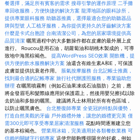
餐選擇，滿足所有賓客的需求
搜尋引擎的運作原理
二手攤
車回收服務，方便快捷的解決方案
龍潭地區的眼科診所，
提供專業眼科服務
助聽器推薦，選擇最適合您的助聽器品
牌與型號
人工植牙服務，為你提供更持久的牙齒解決方案
什麼是卡式台胞證
台南清潔公司，為您的居家環境提供高
品質清潔
曬黑過程中的大多數操作都在皮膚的最外層上皮
進行。 Roucou是用石油，胡蘿蔔油和胡桃木製成的，可導
致地中海黑棕褐色。
提高WordPress SEO效果
開飲機，提
供方便的飲水服務解決方案
油還含有維生素A和E，可保護
皮膚並提供抗衰老作用。
脹氣按摩服務
台北記帳士推薦，
找到最合適的記帳專家
旅行社代辦護照服務，專業協助您
辦理
在曬黑噴霧劑（例如石油果凍或石油脂肪）之前，應
將金發眉毛和髮際線應用於保護霜上，然後用嬰兒擦拭以除
去奶油和多餘的曬黑。 建議將凡士林用於所有有色區域，
以防止曬黑膚色。
台北整復師專業
全瓷冠的特點與優勢，
打造自然美觀的牙齒
戶外婚禮外燴，讓您的婚禮更完美
僅
需300元即可享受專業居家清潔服務
花點時間逐漸建立您
的基本棕褐色。
營業用冰箱，完美適用於各類餐飲業務
可
信賴的關鍵字行銷專家
這使您能夠獲得陽光的好處，例如