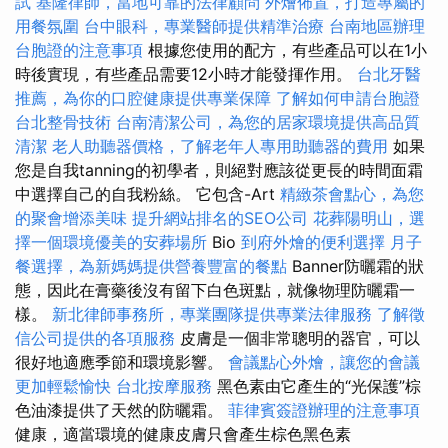
試
基隆律師，當地可靠的法律顧問
外燴佈置，打造專屬的
用餐氛圍
台中眼科，專業醫師提供精準治療
台南地區辦理
台胞證的注意事項
根據您使用的配方，有些產品可以在1小
時後實現，有些產品需要12小時才能發揮作用。
台北牙醫
推薦，為你的口腔健康提供專業保障
了解如何申請台胞證
台北整骨技術
台南清潔公司，為您的居家環境提供高品質
清潔
老人助聽器價格，了解老年人專用助聽器的費用
如果
您是自我tanning的初學者，則絕對應該從更長的時間面霜
中選擇自己的自我粉絲。 它包含-Art
精緻茶會點心，為您
的聚會增添美味
提升網站排名的SEO公司
花葬陽明山，選
擇一個環境優美的安葬場所
Bio
到府外燴的便利選擇
月子
餐選擇，為新媽媽提供營養豐富的餐點
Banner防曬霜的狀
態，因此在膏藥後沒有留下白色斑點，就像物理防曬霜一
樣。
新北律師事務所，專業團隊提供專業法律服務
了解徵
信公司提供的各項服務
皮膚是一個非常聰明的器官，可以
很好地適應季節和環境影響。
會議點心外燴，讓您的會議
更加輕鬆愉快
台北按摩服務
黑色素由它產生的“光保護”棕
色油漆提供了天然的防曬霜。
菲律賓簽證辦理的注意事項
健康，適當環境的健康皮膚只會產生棕色黑色素