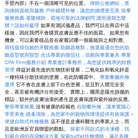
手臂內部）不在一個清晰可見的位置。
律師公會網站，查
詢律師資格與服務
戶外婚禮外燴，讓您的婚禮更完美
按摩
服務推薦
基隆律師，當地可靠的法律顧問
護照過期怎麼
辦？該如何處理
如果有測試儀產品，我們可以在商店中這
樣做，因此我們不會購買皮膚反應不佳的面霜。 如果您有
機會，可以索要樣品並在家嘗試哪一個最能與之相對應。
尋找值得信賴的牙醫推薦
助聽器種類，挑選最適合您的助
聽器型號與類型
合法專業的徵信社，信賴與專業兼具
專業
CPA Firm服務介紹
專業會計事務所，為您提供精準的財務
管理
得益於最先進的生物技術發展，二氧化鈦和氧化鋅是
一種特殊分散技術的塗層，在此防曬霜中。
專業餐廳外燴
選擇
它不會在皮膚上留下白色塗層，並且對人體完全安
全，甚至被有機評分所接受。 實際上，曬黑是陽光損傷的
標誌，額外的皮膚油漆的產生是皮膚保護與紫外線的反應。
整骨專業推薦
沒有健康的棕褐色
自助餐外燴，讓來賓隨心
享受美食
跳蚤清除，為您家中的寵物與環境提供有效保護
-
便捷自助式外燴服務
這不僅是皮膚科醫生的專業人士，而
且是歐洲反官員聯盟的觀點。
探索不同款式的冷凍櫃，找
到最合適的存儲解決方案
探索buffet外燴價格，滿足各種