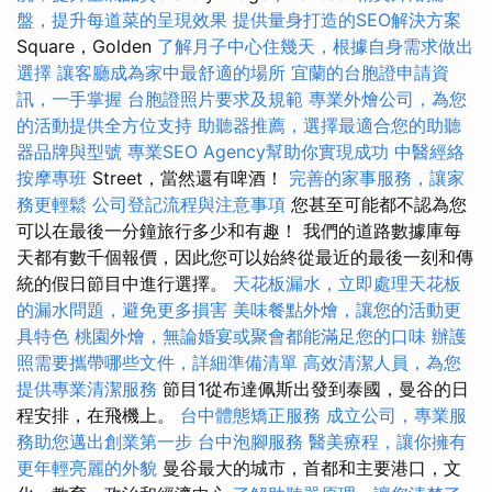
盤，提升每道菜的呈現效果
提供量身打造的SEO解決方案
Square，Golden
了解月子中心住幾天，根據自身需求做出
選擇
讓客廳成為家中最舒適的場所
宜蘭的台胞證申請資
訊，一手掌握
台胞證照片要求及規範
專業外燴公司，為您
的活動提供全方位支持
助聽器推薦，選擇最適合您的助聽
器品牌與型號
專業SEO Agency幫助你實現成功
中醫經絡
按摩專班
Street，當然還有啤酒！
完善的家事服務，讓家
務更輕鬆
公司登記流程與注意事項
您甚至可能都不認為您
可以在最後一分鐘旅行多少和有趣！ 我們的道路數據庫每
天都有數千個報價，因此您可以始終從最近的最後一刻和傳
統的假日節目中進行選擇。
天花板漏水，立即處理天花板
的漏水問題，避免更多損害
美味餐點外燴，讓您的活動更
具特色
桃園外燴，無論婚宴或聚會都能滿足您的口味
辦護
照需要攜帶哪些文件，詳細準備清單
高效清潔人員，為您
提供專業清潔服務
節目1從布達佩斯出發到泰國，曼谷的日
程安排，在飛機上。
台中體態矯正服務
成立公司，專業服
務助您邁出創業第一步
台中泡腳服務
醫美療程，讓你擁有
更年輕亮麗的外貌
曼谷最大的城市，首都和主要港口，文