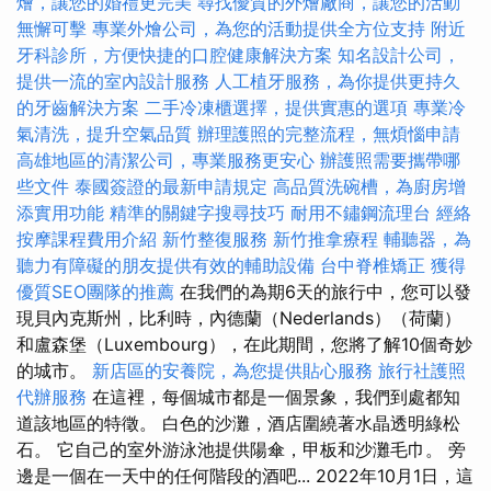
燴，讓您的婚禮更完美
尋找優質的外燴廠商，讓您的活動
無懈可擊
專業外燴公司，為您的活動提供全方位支持
附近
牙科診所，方便快捷的口腔健康解決方案
知名設計公司，
提供一流的室內設計服務
人工植牙服務，為你提供更持久
的牙齒解決方案
二手冷凍櫃選擇，提供實惠的選項
專業冷
氣清洗，提升空氣品質
辦理護照的完整流程，無煩惱申請
高雄地區的清潔公司，專業服務更安心
辦護照需要攜帶哪
些文件
泰國簽證的最新申請規定
高品質洗碗槽，為廚房增
添實用功能
精準的關鍵字搜尋技巧
耐用不鏽鋼流理台
經絡
按摩課程費用介紹
新竹整復服務
新竹推拿療程
輔聽器，為
聽力有障礙的朋友提供有效的輔助設備
台中脊椎矯正
獲得
優質SEO團隊的推薦
在我們的為期6天的旅行中，您可以發
現貝內克斯州，比利時，內德蘭（Nederlands）（荷蘭）
和盧森堡（Luxembourg），在此期間，您將了解10個奇妙
的城市。
新店區的安養院，為您提供貼心服務
旅行社護照
代辦服務
在這裡，每個城市都是一個景象，我們到處都知
道該地區的特徵。 白色的沙灘，酒店圍繞著水晶透明綠松
石。 它自己的室外游泳池提供陽傘，甲板和沙灘毛巾。 旁
邊是一個在一天中的任何階段的酒吧... 2022年10月1日，這