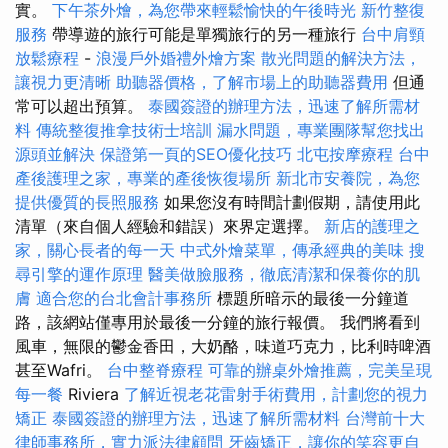
實。
下午茶外燴，為您帶來輕鬆愉快的午後時光
新竹整復
服務
帶導遊的旅行可能是單獨旅行的另一種旅行
台中肩頸
放鬆療程
-
浪漫戶外婚禮外燴方案
散光問題的解決方法，
讓視力更清晰
助聽器價格，了解市場上的助聽器費用
但通
常可以超出預算。
泰國簽證的辦理方法，迅速了解所需材
料
傳統整復推拿技術士培訓
漏水問題，專業團隊幫您找出
源頭並解決
保證第一頁的SEO優化技巧
北屯按摩療程
台中
產後護理之家，專業的產後恢復場所
新北市安養院，為您
提供優質的長照服務
如果您沒有時間計劃假期，請使用此
清單（來自個人經驗和錯誤）來界定選擇。
新店的護理之
家，關心長者的每一天
中式外燴菜單，傳承經典的美味
搜
尋引擎的運作原理
醫美做臉服務，徹底清潔和保養你的肌
膚
適合您的台北會計事務所
標題所暗示的最後一分鐘道
路，該網站僅專用於最後一分鐘的旅行報價。 我們將看到
風車，無限的鬱金香田，大奶酪，味道巧克力，比利時啤酒
甚至Wafri。
台中整脊療程
可靠的辦桌外燴推薦，完美呈現
每一餐
Riviera
了解近視老花雷射手術費用，計劃您的視力
矯正
泰國簽證的辦理方法，迅速了解所需材料
台灣前十大
律師事務所，實力派法律顧問
牙齒矯正，讓你的笑容更自