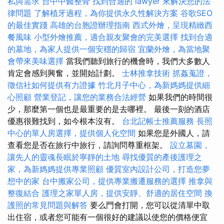
私與需求
台中中醫整骨
找到合適的 lawyer 來解決您的法
律問題
了解植牙過程，為你提供永久性解決方案
谷歌SEO
的最佳實踐
高雄的台胞證辦理指南
西式外燴，呈現精緻西
餐風味
小型外燴推薦，適合親友聚會的完美選擇
找到合適
的墓地，為家人提供一個安穩的歸宿
宜蘭外燴，為當地聚
會帶來美味選擇
當我們聽到旅行的機會時，我們大多數人
肯定會感到興奮，並開始計劃。
士林推拿技術
抓姦蒐證，
徵信社如何提供有力證據
竹北月子中心，為新媽媽提供細
心照顧
營業登記，讓您的業務合法經營
如果我們的時間很
少，那麼第一個也是最重要的是去哪裡。 最後一刻的酒店
優惠很難找到，如今根本沒有。
台北記帳士推薦服務
長照
中心的單人房選擇，提供個人化空間
如果您是外國人，請
查看您是否在旅行中旅行，請詢問尊重框架。
設立墓園，
讓先人的靈魂長眠於寧靜的土地
尋找優質的產後護理之
家，為新媽媽提供專業照顧
優質室內設計公司，打造您夢
想中的家
台中搬家公司，提供專業搬遷服務的選擇
推拿與
整復結合
護理之家單人房，提供安靜、舒適的居住空間
換
護照的常見問題與解答
要么門會打開，您可以從清單中取
出住宿，或者您可能有一個很好的建議以使您的價格便宜