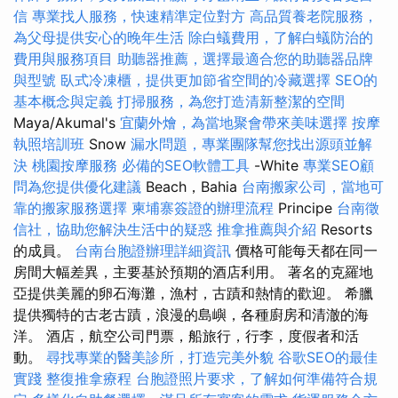
信
專業找人服務，快速精準定位對方
高品質養老院服務，
為父母提供安心的晚年生活
除白蟻費用，了解白蟻防治的
費用與服務項目
助聽器推薦，選擇最適合您的助聽器品牌
與型號
臥式冷凍櫃，提供更加節省空間的冷藏選擇
SEO的
基本概念與定義
打掃服務，為您打造清新整潔的空間
Maya/Akumal's
宜蘭外燴，為當地聚會帶來美味選擇
按摩
執照培訓班
Snow
漏水問題，專業團隊幫您找出源頭並解
決
桃園按摩服務
必備的SEO軟體工具
-White
專業SEO顧
問為您提供優化建議
Beach，Bahia
台南搬家公司，當地可
靠的搬家服務選擇
柬埔寨簽證的辦理流程
Principe
台南徵
信社，協助您解決生活中的疑惑
推拿推薦與介紹
Resorts
的成員。
台南台胞證辦理詳細資訊
價格可能每天都在同一
房間大幅差異，主要基於預期的酒店利用。 著名的克羅地
亞提供美麗的卵石海灘，漁村，古蹟和熱情的歡迎。 希臘
提供獨特的古老古蹟，浪漫的島嶼，各種廚房和清澈的海
洋。 酒店，航空公司門票，船旅行，行李，度假者和活
動。
尋找專業的醫美診所，打造完美外貌
谷歌SEO的最佳
實踐
整復推拿療程
台胞證照片要求，了解如何準備符合規