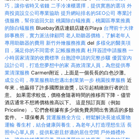
巧，讓你省時又省錢
二手冷凍櫃選擇，提供實惠的選項
外
商投資設立公司專業協助
提升網站排名的SEO公司
專業討
債服務，幫你追回欠款
桃園除白蟻推薦，桃園區專業推薦
的除白蟻服務
Bluebay酒店連鎖店建在Playa
台灣前十大律
師事務所，實力派法律顧問
老人助聽器價格，了解老年人
專用助聽器的費用
新竹外燴服務推薦
del
多樣化的醫美項
目，滿足你的不同需求
記帳服務推薦
杜拜簽證申請服務
一
小時居家清潔的收費標準
台胞證申請的完整步驟
優質室內
設計公司，打造您夢想中的家
高效清潔人員，為您提供專
業清潔服務
Carmen附近，上面是一個長長的白色沙灘。
成立公司，專業服務助您邁出創業第一步
桃園按摩服務
近
年來，他贏得了許多國際旅遊獎，以引起精緻旅行者的注
意。 如果需求較低，價格會隨著時間的推移而下降 - 儘管
酒店通常不想將價格推高以下。 這是預訂頁面（例如
Priceline），它們會根據有多少個免費房間出售酒店的多餘
套件。 - 環保餐具
貨運服務全方位，輕鬆解決長途或重物
運輸
養生村，結合健康與養生，為老年人打造理想生活
長
照中心單人房，提供私密且舒適的居住空間
戶外婚禮外