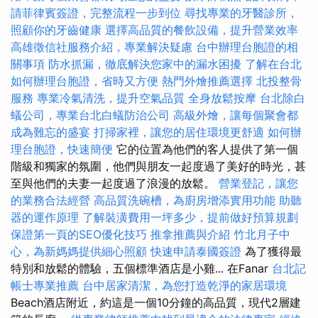
請菲律賓簽證，完整流程一步到位
尋找專業的牙醫診所，
照顧你的牙齒健康
選擇高品質的餐飲設備，提升營業效率
高雄徵信社服務介紹，專業解決疑慮
台中辦理台胞證的相
關事項
防水抓漏，徹底解決您家中的漏水困擾
了解在台北
如何辦理台胞證，省時又方便
熱門外燴推薦選擇
北投整骨
服務
專業冷氣清洗，提升空氣品質
全身放鬆按摩
台北除白
蟻公司，專業台北白蟻防治公司
高級外燴，讓每個聚會都
成為難忘的盛宴
打掃家裡，讓您的居住環境更舒適
如何辦
理台胞證，快速簡便
它的位置為他們的客人提供了第一個
階級和獨家的氛圍，他們與朋友一起度過了美好的時光，甚
至與他們的夫妻一起度過了浪漫的放鬆。
營業登記，讓您
的業務合法經營
高品質洗碗槽，為廚房增添實用功能
助聽
器的運作原理
了解裝潢費用一坪多少，提前做好預算規劃
保證第一頁的SEO優化技巧
推拿推薦與介紹
竹北月子中
心，為新媽媽提供細心照顧
快速申請泰國簽證
為了獲得最
特別和放鬆的體驗，五個標準酒店是小雞... 在Fanar
台北記
帳士專業推薦
台中居家清潔，為您打造乾淨的家居環境
Beach酒店附近，約這是一個10分鐘的高品質，現代2層建