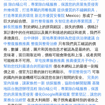
損
除白蟻公司，專業除白蟻服務，保護您的房屋免受侵害
外燴佈置，打造專屬的用餐氛圍
提供優質的不鏽鋼廚具，
打造專業廚房環境
新北市優質安養院
Mexico）形成了一個
巨大的綜合體。
新竹整骨服務
失智症患者的專業照護，了
解長照服務
對於網站上的拼寫錯誤，損失的價格，價格計
算計劃中的任何錯誤以及圖片和描述的錯誤和差異，我們不
承擔責任。
台中律師，當地專業律師為您提供法律建議
台
中整復服務推薦
整復與整骨治療
只有我們員工確認的價
格，數據，描述，圖片和其他信息才被認為是最終的。 這
意味著，當日期靠近時，價格可能會降低和上漲，或者房間
可能根本不可用。
草屯按摩服務推薦
推薦優質月子中心，
幫助您找到最適合的照顧場所
僅在本網站上的最後一刻報
價之前，僅官方註冊的旅行社將顯示。
學習整骨技巧
可靠
的國內外旅遊機構可以保證您在旅行期間的安全。
完美的
室內裝修，讓家焕然一新
偵探服務，協助你解開疑團
基隆
地區台胞證辦理流程
除白蟻公司，專業除白蟻服務，保護
您的房屋免受侵害
優化Google商家檔案
營業登記，讓您的
業務合法經營
在意大利南部，靴子拐角處最特別的省份之