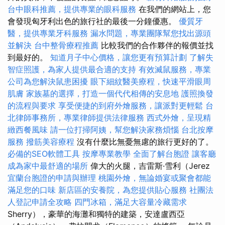
台中眼科推薦，提供專業的眼科服務
在我們的網站上，您
會發現匈牙利出色的旅行社的最後一分鐘優惠。
優質牙
醫，提供專業牙科服務
漏水問題，專業團隊幫您找出源頭
並解決
台中整骨療程推薦
比較我們的合作夥伴的報價並找
到最好的。
知道月子中心價格，讓您更有預算計劃
了解失
智症照護，為家人提供最合適的支持
有效滅鼠服務，專業
公司為您解決鼠患困擾
眼下細紋醫美療程，快速平滑眼周
肌膚
家族墓的選擇，打造一個代代相傳的安息地
護照換發
的流程與要求
享受便捷的到府外燴服務，讓派對更輕鬆
台
北律師事務所，專業律師提供法律服務
西式外燴，呈現精
緻西餐風味
請一位打掃阿姨，幫您解決家務煩惱
台北按摩
服務
撥筋美容療程
沒有什麼比無憂無慮的旅行更好的了。
必備的SEO軟體工具
按摩專業教學
全面了解台胞證
讓客廳
成為家中最舒適的場所
偉大的火腿，吉雷斯·雪利（Jerez
宜蘭台胞證的申請與辦理
桃園外燴，無論婚宴或聚會都能
滿足您的口味
新店區的安養院，為您提供貼心服務
社團法
人登記申請全攻略
四門冰箱，滿足大容量冷藏需求
Sherry），豪華的海灘和獨特的建築，安達盧西亞