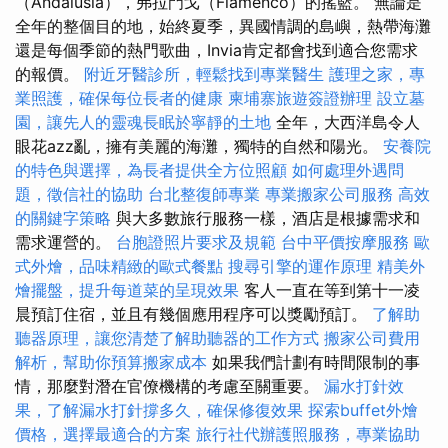
（Andalusia），弗拉門戈（Flamenco）的搖籃。 無論是
全年的整個目的地，始終夏季，異國情調的島嶼，熱帶海灘
還是每個季節的熱門歌曲，Invia肯定都會找到適合您需求
的報價。
附近牙醫診所，輕鬆找到專業醫生
護理之家，專
業照護，確保每位長者的健康
柬埔寨旅遊簽證辦理
設立墓
園，讓先人的靈魂長眠於寧靜的土地
全年，大西洋島令人
眼花azz亂，擁有美麗的海灘，獨特的自然和陽光。
安養院
的特色與選擇，為長者提供全方位照顧
如何處理外遇問
題，徵信社的協助
台北整復師專業
專業搬家公司服務
高效
的關鍵字策略
與大多數旅行服務一樣，酒店是根據需求和
需求運營的。
台胞證照片要求及規範
台中平價按摩服務
歐
式外燴，品味精緻的歐式餐點
搜尋引擎的運作原理
精美外
燴擺盤，提升每道菜的呈現效果
客人一直在等到第十一凌
晨預訂住宿，並且有幾個應用程序可以獎勵預訂。
了解助
聽器原理，讓您清楚了解助聽器的工作方式
搬家公司費用
解析，幫助你預算搬家成本
如果我們計劃有時間限制的事
情，那麼對潛在官僚機構的考慮至關重要。
漏水打針效
果，了解漏水打針撐多久，確保修復效果
探索buffet外燴
價格，選擇最適合的方案
旅行社代辦護照服務，專業協助