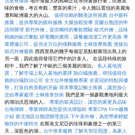
活更有保障
地中海最大的島嶼正在等待著旅行者，供應美
味的食物，考古奇觀，豐富的果汁，令人難以置信的美麗海
灘和歐洲最大的火山。
值得信賴的醫美診所推薦
台中眼科
推薦，提供專業的眼科服務
大腿放鬆按摩
宜蘭台胞證的申
請與辦理
新竹外燴，提供獨特的餐飲體驗
歐式外燴，品味
精緻的歐式餐點
靜電機的應用，讓餐廳清潔工作更高效
專
業禮儀公司，提供全方位的殯葬服務
士林按摩推薦
便捷自
助式外燴服務
西西里島的幾乎每個定居點都展現出島上的
另一面，因此值得發現它們中的許多人。 在這段特殊的旅
程中，我們了解了中歐的三個美麗的湖泊。
私人墓地買
賣，了解市場上私人墓地的選擇
除白蟻推薦，尋找值得信
賴的白蟻防治公司
全方位外燴服務專家
全瓷冠的特點與優
勢，打造自然美觀的牙齒
尋求專業記帳士推薦，讓您放心
交給專家處理
士林推拿技術
我們是第一個參觀奧地利最大
的湖泊沃思湖的人。
專業的裝潢設計，讓您的家更具品味
台南律師，專業律師為您提供法律協助
專業CPA Firm服務
介紹
新北地區台胞證辦理資訊
下午茶外燴，為您帶來輕鬆
愉快的午後時光
在斯洛文尼亞的珍珠和象徵之一的第三
天，深藍色的湖...
台中推拿服務
了解失智症照護，為家人