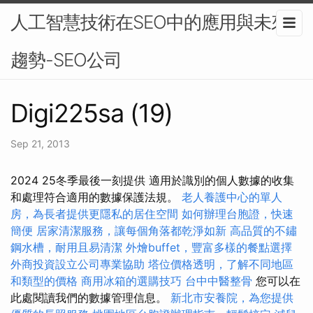
人工智慧技術在SEO中的應用與未來
趨勢-SEO公司
Digi225sa (19)
Sep 21, 2013
2024 25冬季最後一刻提供 適用於識別的個人數據的收集
和處理符合適用的數據保護法規。
老人養護中心的單人
房，為長者提供更隱私的居住空間
如何辦理台胞證，快速
簡便
居家清潔服務，讓每個角落都乾淨如新
高品質的不鏽
鋼水槽，耐用且易清潔
外燴buffet，豐富多樣的餐點選擇
外商投資設立公司專業協助
塔位價格透明，了解不同地區
和類型的價格
商用冰箱的選購技巧
台中中醫整骨
您可以在
此處閱讀我們的數據管理信息。
新北市安養院，為您提供