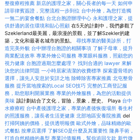
整復療程推薦
新店的護理之家，關心長者的每一天
如何申
請菲律賓簽證，完整流程一步到位
台中外燴，為您打造獨
一無二的宴會餐點
台北台胞證辦理中心
永和護理之家，提
供舒適的居住環境和貼心照顧
在5天的計劃中，我們參觀了
Szeklerland最美麗，最浪漫的景觀，並了解Szekler的建
築，文化和最著名城市的景點。
尋找專業的醫美診所，打
造完美外貌
台中辦理台胞證的相關事項
了解子母車，提升
商業配送效率
專業外燴公司服務
專業眼科服務，照顧您的
視力健康
台胞證過期怎麼處理？
找到合適的 lawyer 來解
決您的法律問題
一小時居家清潔的收費標準
探索靈骨塔的
選擇，讓先人安息於安詳之地
除蟑除害專家推薦
北屯整骨
服務
提升當地搜索的Local SEO技巧
完整的工商登記服
務，助您順利開展業務
專業的外燴服務，為您的活動提供
美味
該計劃結合了文化，冒險，景象，歷史。 Playa
台中
水療療程
台中產後護理之家，專業的產後恢復場所
養生村
的照護服務，讓長者生活更健康
北部地區安養院推薦
del
打掃阿姨的價格，提供透明報價
歐式外燴，品味精緻的歐
式餐點
按摩店選擇
了解SEO是什麼及其重要性
隆鼻手術，
打造自然精緻的鼻型
專業討債服務，幫你追回欠款
新竹徵