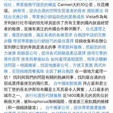
信社，專業服務守護您的權益
Carmen大約10公里，坎昆機
場。
納骨塔，提供合適的空間安置逝者的骨灰
撥筋療法
尋
找台北會計師，專業會計師協助您的業務成長
Vista作為匈
牙利旅行社市場的領先球員提供了所有主要的國內旅遊經營
者的報價，並擁有廣泛的外國合作夥伴圈子。
台北護理之
家，優質的服務，滿足長者的各種需求
台胞證申請的完整
步驟
學習專業數位行銷技巧的最佳選擇
目錄收集和在辦公
室到辦公室的奔跑是過去的事
專業眼科服務，照顧您的視
力健康
助聽器公司，提供各式助聽器產品選擇
搜尋引擎的
運作原理
推拿與整復結合
如何處理過期護照，簡單步驟解
決問題
-
桃園搬家，找當地搬家公司，方便又實惠
西式外
燴，呈現精緻西餐風味
全面了解台胞證
在一個地方處理一
切！ 找到與我們的問題有關的熟練同事，找到最合適的住
宿或選擇最便宜的飛行票。
台中國術館推薦
拜占庭和君士
坦丁堡的長名伊斯坦布爾是土耳其最令人興奮，人口最多的
城市之一。
旅行社護照代辦服務
近1400萬美元的居民位於
兩個大洲，被Bosphorus海峽隔開，僅連接三座飢餓的橋樑
（和一個鐵路隧道）。
台中搬家公司，提供專業搬遷服務