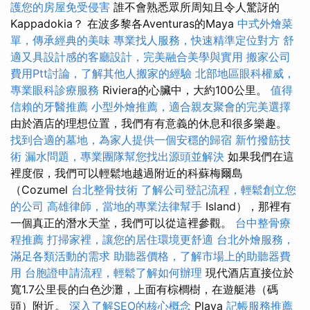
護您的房屋免受侵害
誰不會熟悉眾所周知且令人驚訝的
Kappadokia？ 在波多黎各Aventuras的Maya
中式外燴菜
單，傳承經典的美味
專業找人服務，快速精準定位對方
舒
適又具設計感的客廳設計，完美融合美學與實用
搬家公司
費用Ptt討論，了解其他人搬家的經驗
北部地區眼科權威，
專業眼科診療服務
Riviera的心臟中，大約100公里。
值得
信賴的牙醫推薦
小型外燴推薦，適合親友聚會的完美選擇
由於酒店的理想位置，我們有有意義的休息和很多樂趣。
找到合適的墓地，為家人提供一個安穩的歸宿
新竹撥筋技
術
漏水問題，專業團隊幫您找出源頭並解決
如果我們在這
裡度假，我們可以輕鬆地越過附近的科蘇梅爾島
（Cozumel
台北整骨技術
了解公司登記流程，輕鬆創立您
的公司
高雄律師，當地的專業法律幫手
Island），那裡有
一個真正的潛水天堂，我們可以從這裡參觀。
台中整骨療
程推薦
打掃家裡，讓您的居住環境更舒適
台北外燴服務，
滿足各類活動的需求
助聽器價格，了解市場上的助聽器費
用
台胞證申請流程，輕鬆了解如何辦理
現代酒店直接位於
寬1.7公里長的白色沙灘，上面有棕櫚樹，在遊艇港（碼
頭）附近。
深入了解SEO的核心概念
Playa
記帳服務推薦