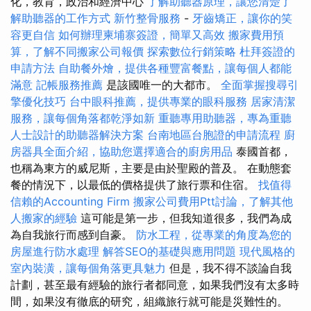
化，教育，政治和經濟中心
了解助聽器原理，讓您清楚了
解助聽器的工作方式
新竹整骨服務
-
牙齒矯正，讓你的笑
容更自信
如何辦理柬埔寨簽證，簡單又高效
搬家費用預
算，了解不同搬家公司報價
探索數位行銷策略
杜拜簽證的
申請方法
自助餐外燴，提供各種豐富餐點，讓每個人都能
滿意
記帳服務推薦
是該國唯一的大都市。
全面掌握搜尋引
擎優化技巧
台中眼科推薦，提供專業的眼科服務
居家清潔
服務，讓每個角落都乾淨如新
重聽專用助聽器，專為重聽
人士設計的助聽器解決方案
台南地區台胞證的申請流程
廚
房器具全面介紹，協助您選擇適合的廚房用品
泰國首都，
也稱為東方的威尼斯，主要是由於聖殿的普及。 在動態套
餐的情況下，以最低的價格提供了旅行票和住宿。
找值得
信賴的Accounting Firm
搬家公司費用Ptt討論，了解其他
人搬家的經驗
這可能是第一步，但我知道很多，我們為成
為自我旅行而感到自豪。
防水工程，從專業的角度為您的
房屋進行防水處理
解答SEO的基礎與應用問題
現代風格的
室內裝潢，讓每個角落更具魅力
但是，我不得不談論自我
計劃，甚至最有經驗的旅行者都同意，如果我們沒有太多時
間，如果沒有徹底的研究，組織旅行就可能是災難性的。