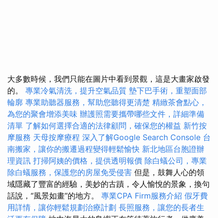
大多數時候，我們只能在圖片中看到景觀，這是大畫家啟發
的。
專業冷氣清洗，提升空氣品質
墊下巴手術，重塑面部
輪廓
專業助聽器服務，幫助您聽得更清楚
精緻茶會點心，
為您的聚會增添美味
辦護照需要攜帶哪些文件，詳細準備
清單
了解如何選擇合適的法律顧問，確保您的權益
新竹按
摩服務
天母按摩療程
深入了解Google Search Console
台
南搬家，讓你的搬遷過程變得輕鬆愉快
新北地區台胞證辦
理資訊
打掃阿姨的價格，提供透明報價
除白蟻公司，專業
除白蟻服務，保護您的房屋免受侵害
但是，鼓舞人心的領
域隱藏了豐富的經驗，美妙的古蹟，令人愉悅的景象，換句
話說，“風景如畫”的地方。
專業CPA Firm服務介紹
假牙費
用詳情，讓你輕鬆規劃治療計劃
長照服務，讓您的長者生