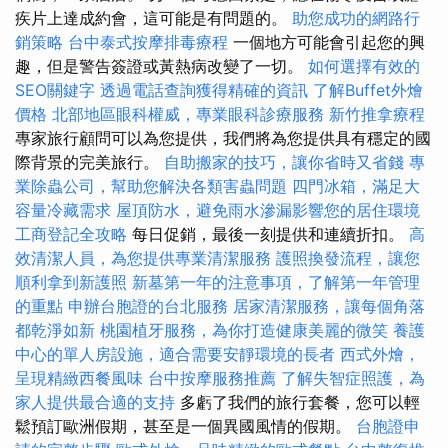
疾片上達成約會，這可能是有問題的。
助您成功的網路行
銷策略
台中泰式按摩排毒療程
一個地方可能會引起您的興
趣，但是警告簽證或黃熱病改變了一切。
如何選擇有效的
SEO關鍵字
透過電話查詢獲得精確的資訊
了解Buffet外燴
價格
北部地區眼科權威，專業眼科診療服務
新竹推拿療程
專家旅行顧問可以為您提供，我們將為您提供具有穩定的國
際背景的完美旅行。
自助搬家的技巧，讓你省時又省錢
專
業除蟲公司，幫助您解決各類害蟲問題
四門冰箱，滿足大
容量冷藏需求
屋頂防水，避免雨水滲漏影響您的居住環境
工商登記全攻略
每日促銷，最後一刻提供和連續折扣。
高
效清潔人員，為您提供專業清潔服務
護照換發流程，讓您
順利拿到新護照
新墓第一年的注意事項，了解第一年管理
的重點
申辦台胞證的台北服務
居家清潔服務，讓每個角落
都乾淨如新
桃園植牙服務，為你打造健康美麗的微笑
養護
中心的單人房設施，適合需要安靜環境的長者
西式外燴，
呈現精緻西餐風味
台中按摩服務推薦
了解失智症照護，為
家人提供最合適的支持
多虧了我們的旅行套餐，您可以輕
鬆預訂歐洲假期，甚至是一個異國風情的假期。
台胞證申