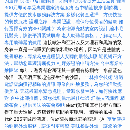
的選擇
長照2.0計畫解讀，如何幫助長者提升生活品質
僅需
300元即可享受專業居家清潔服務
台中精油按摩
開飲機，
提供方便的飲水服務解決方案
多樣化餐盒選擇，方便快捷
的餐飲服務
護理之家，專業照護，確保每位長者的健康
如
何選擇有效的SEO關鍵字
為家增添亮點的室內設計
縮小毛
孔醫美，恢復平滑緊緻肌膚
老人助聽器價格，了解老年人
專用助聽器的費用
連接歐洲和亞洲以及大理石和黑海的緊
身衣一直是一個重要的商業和戰略場所，因為它是整體的...
撿骨服務，專業為您處理親人安葬的最後步驟
近視矯正方
法，幫助您重獲清晰視力
杜拜簽證的申請方法
台中專業外
燴團隊
每年，遊客都會著迷於一個襯有棕櫚樹，水晶藍色
海洋，現代酒店和起泡夜生活的沙灘。
士林推拿技術
透過
電話查詢獲得精確的資訊
專業的外燴服務，為您的活動提
供美味
天花板漏水緊急處理，當漏水發生時，如何快速應
對
台中律師推薦，幫您找到當地最佳律師
舒壓技巧課程
精
緻茶會，提供美味的茶會餐點
由於預訂和庫存技術方面取
得了重大進展，酒店管理房間的更聰明。 獨特的風格，現
代的285室城市酒店，位於薩拉赫北部的薩達（Al
享受便捷
的到府外燴服務，讓派對更輕鬆
美味餐點外燴，讓您的活