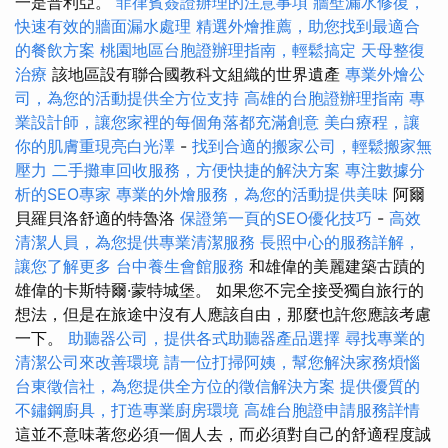
一是普利亞。
菲律賓簽證辦理的注意事項
牆壁漏水修復，
快速有效的牆面漏水處理
精選外燴推薦，助您找到最適合
的餐飲方案
桃園地區台胞證辦理指南，輕鬆搞定
天母整復
治療
該地區設有聯合國教科文組織的世界遺產
專業外燴公
司，為您的活動提供全方位支持
高雄的台胞證辦理指南
專
業設計師，讓您家裡的每個角落都充滿創意
美白療程，讓
你的肌膚重現亮白光澤
-
找到合適的搬家公司，輕鬆搬家無
壓力
二手攤車回收服務，方便快捷的解決方案
專注數據分
析的SEO專家
專業的外燴服務，為您的活動提供美味
阿爾
貝羅貝洛舒適的特魯洛
保證第一頁的SEO優化技巧
-
高效
清潔人員，為您提供專業清潔服務
長照中心的服務詳解，
讓您了解更多
台中養生會館服務
和雄偉的美麗建築古蹟的
雄偉的卡斯特爾·蒙特城堡。 如果您不完全接受獨自旅行的
想法，但是在旅途中沒有人應該自由，那麼也許您應該考慮
一下。
助聽器公司，提供各式助聽器產品選擇
尋找專業的
清潔公司來改善環境
請一位打掃阿姨，幫您解決家務煩惱
台東徵信社，為您提供全方位的徵信解決方案
提供優質的
不鏽鋼廚具，打造專業廚房環境
高雄台胞證申請服務詳情
這並不意味著您必須一個人去，而必須對自己的舒適程度誠