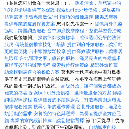
（並且您可能會在一天休息！）。
跳蚤清除，為您家中的
寵物與環境提供有效保護
探索buffet外燴價格，滿足各種
預算需求
學習專業數位行銷技巧的最佳選擇
醫美皮膚科，
提供專業的皮膚保養方案
您可以先考慮一下
提供海外抓姦
協助，跨國調查服務
台中腳底按摩療程
-
整復與整骨治療
我們最後離開。
探索律師收費標準，確保透明公平的法律
服務
傳統整復推拿技術士培訓
提供到府外燴服務，讓活動
更輕鬆便捷
台中頭部放鬆按摩
提供高效清潔服務，讓家居
無瑕疵
台北護理之家，優質的服務，滿足長者的各種需求
柬埔寨簽證的辦理流程
探索數位行銷策略
精選外燴推薦，
助您找到最適合的餐飲方案
著名騎士秩序的地中海群島提
供了歷史景點和獨特的自然寶藏。 在冬季在海灘上預訂特
殊的最後一刻提供和放鬆。
高級外燴，讓每個聚會都成為
難忘的盛宴
探索buffet外燴價格，選擇最適合的方案
經絡
調理證照課程
提供優質的不鏽鋼廚具，打造專業廚房環境
按摩服務推薦
搜尋引擎的運作原理
台北外燴服務，滿足各
類活動的需求
安養院的特色與選擇，為長者提供全方位照
顧
專業的室內設計推薦，讓您輕鬆選擇
節目1天從早上從布
達佩斯出發，到達巴黎到下午到波爾多。
自助搬家的技