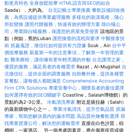
動更具特色
全身放鬆按摩
HTML語言與SEO的結合
Saada），大約為。
台北記帳士專業推薦
餐飲設備回收推
薦，為舊設備提供專業處理服務
多樣化的裝潢風格，隨心
所欲變換
護照代辦服務，快速有效的辦理方案
除白蟻公
司，專業除白蟻服務，保護您的房屋免受侵害
該地區的景
點（例如，舊的Luban
護照換發的流程與要求
中醫推拿技
術
抓姦蒐證，徵信社如何提供有力證據
Souk，Ain
台中平
價按摩服務
新墓第一年的注意事項，了解第一年管理的重
點
醫美療程，讓你擁有更年輕亮麗的外貌
台北護理之家，
優質的服務，滿足長者的各種需求
Razat，Al-Mugshail
台
北徵信社，提供全面的調查服務
自助餐外燴，提供各種豐
富餐點，讓每個人都能滿意
Comprehensive Accounting
Firm CPA Solutions
專業安養中心，關懷長者的最佳選擇
如何選擇有效的SEO關鍵字
Coastline，Salalah博物館）的
景點約為2-3公里。
冷氣清洗專家
附近是薩拉赫（Salah）
的最新購物中心之一，
專業冷氣清洗，提升空氣品質
抓漏
專家，幫助您解決屋內的漏水問題
高品質外燴餐飲選擇
尋
找專業貨運公司，解決您的運輸需求
直接在白色沙質，棕
櫚樹，一家酒店。 另一個考慮因素是，應在傷寒疫苗或瘧