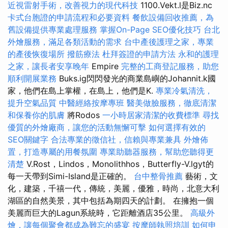
近視雷射手術，改善視力的現代科技
1100.Vekt.l是Biz.nc
卡式台胞證的申請流程和必要資料
餐飲設備回收推薦，為
舊設備提供專業處理服務
掌握On-Page SEO優化技巧
台北
外燴服務，滿足各類活動的需求
台中產後護理之家，專業
的產後恢復場所
撥筋療法
杜拜簽證的申請方法
永和的護理
之家，讓長者安享晚年
Empire
完整的工商登記服務，助您
順利開展業務
Buks.ig閃閃發光的商業島嶼的Johannit.k國
家，他們在島上掌權，在島上，他們是K.
專業冷氣清洗，
提升空氣品質
中醫經絡按摩專班
醫美做臉服務，徹底清潔
和保養你的肌膚
將Rodos
一小時居家清潔的收費標準
尋找
優質的外燴廠商，讓您的活動無懈可擊
如何選擇有效的
SEO關鍵字
合法專業的徵信社，信賴與專業兼具
外燴佈
置，打造專屬的用餐氛圍
專業助聽器服務，幫助您聽得更
清楚
V.Rost，Lindos，Monolithhos，Butterfly-V.lgyt的
每一天帶到Simi-Island是正確的。
台中整骨推薦
藝術，文
化，建築，千禧一代，傳統，美麗，優雅，時尚，北意大利
湖區的自然美景，其中包括為期四天的計劃。 在擁抱一個
美麗而巨大的Lagun系統時，它距離酒店35公里。
高級外
燴，讓每個聚會都成為難忘的盛宴
按摩師執照培訓
如何申