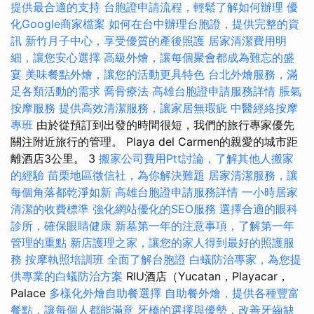
提供最合適的支持
台胞證申請流程，輕鬆了解如何辦理
優
化Google商家檔案
如何在台中辦理台胞證，提供完整的資
訊
新竹月子中心，享受優質的產後照護
居家清潔費用明
細，讓您安心選擇
高級外燴，讓每個聚會都成為難忘的盛
宴
美味餐點外燴，讓您的活動更具特色
台北外燴服務，滿
足各類活動的需求
喬骨療法
高雄台胞證申請服務詳情
脹氣
按摩服務
提供高效清潔服務，讓家居無瑕疵
中醫經絡按摩
專班
由於從預訂到出發的時間很短，我們的旅行專家優先
關注附近旅行的管理。 Playa del Carmen的親愛的城市距
離酒店3公里。 3
搬家公司費用Ptt討論，了解其他人搬家
的經驗
苗栗地區徵信社，為你解決難題
居家清潔服務，讓
每個角落都乾淨如新
高雄台胞證申請服務詳情
一小時居家
清潔的收費標準
強化網站優化的SEO服務
選擇合適的眼科
診所，確保眼睛健康
新墓第一年的注意事項，了解第一年
管理的重點
新店護理之家，讓您的家人得到最好的照護服
務
按摩執照培訓班
全面了解台胞證
白蟻防治專家，為您提
供專業的白蟻防治方案
RIU酒店（Yucatan，Playacar，
Palace
多樣化外燴自助餐選擇
自助餐外燴，提供各種豐富
餐點，讓每個人都能滿意
牙橋的選擇與優勢，改善牙齒缺