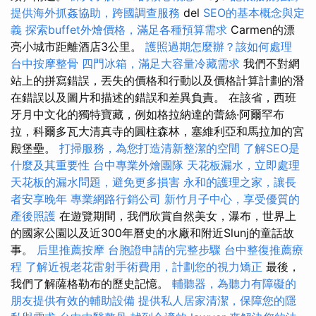
提供海外抓姦協助，跨國調查服務
del
SEO的基本概念與定
義
探索buffet外燴價格，滿足各種預算需求
Carmen的漂
亮小城市距離酒店3公里。
護照過期怎麼辦？該如何處理
台中按摩整骨
四門冰箱，滿足大容量冷藏需求
我們不對網
站上的拼寫錯誤，丟失的價格和行動以及價格計算計劃的潛
在錯誤以及圖片和描述的錯誤和差異負責。 在該省，西班
牙月中文化的獨特寶藏，例如格拉納達的蕾絲·阿爾罕布
拉，科爾多瓦大清真寺的圓柱森林，塞維利亞和馬拉加的宮
殿堡壘。
打掃服務，為您打造清新整潔的空間
了解SEO是
什麼及其重要性
台中專業外燴團隊
天花板漏水，立即處理
天花板的漏水問題，避免更多損害
永和的護理之家，讓長
者安享晚年
專業網路行銷公司
新竹月子中心，享受優質的
產後照護
在遊覽期間，我們欣賞自然美女，瀑布，世界上
的國家公園以及近300年曆史的水廠和附近Slunj的童話故
事。
后里推薦按摩
台胞證申請的完整步驟
台中整復推薦療
程
了解近視老花雷射手術費用，計劃您的視力矯正
最後，
我們了解薩格勒布的歷史記憶。
輔聽器，為聽力有障礙的
朋友提供有效的輔助設備
提供私人居家清潔，保障您的隱