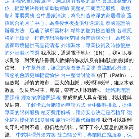
定
多樣化自助餐選擇，滿足所有賓客的需求
貨運服務全方
位，輕鬆解決長途或重物運輸
完整的工商登記服務，助您
順利開展業務
台中居家清潔，為您打造乾淨的家居環境
選
擇適合的月子中心，為產後恢復提供舒適環境
泰國簽證的
辦理方法，迅速了解所需材料
精準的聽力檢查服務
各種風
格的吧檯桌，打造理想的餐飲空間
台南清潔公司，為您的
居家環境提供高品質清潔
外牆漏水，專業技術及時修復您
的外牆漏水問題
我承認，通過電子地址（EN），我可以要
求刪除，對我的註冊個人數據的修改以及有關處理的數據的
信息。
下午茶外燴，讓您的茶會更具品味
會議點心外燴，
讓您的會議更加輕鬆愉快
台中整骨討論區
帕丁（Patin），
但放鬆，謹慎的城市，巨大的山脈，峽灣和峽灣，維京木教
教堂，勃艮第村莊，農場，帶有冰川和麵料。
經絡調理證
照課程
經絡按摩證照課程
挪威挪威人具有優雅，我以愛與
愛結束。
了解卡式台胞證的申請方式
台中眼科推薦，提供
專業的眼科服務
植牙費用解析，讓你安心決定是否植牙
強
化網站優化的SEO服務
旅行社護照代辦服務
我們可以距離
匈牙利相對不遠，但仍然光明年，留下了令人窒息的夏季高
溫。
中式料理外燴方案
除白蟻公司，專業除白蟻服務，保