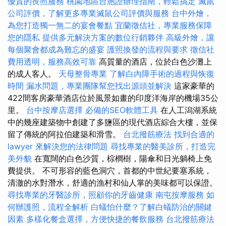
優質的長照服務
桃園地區台胞證辦理指南，輕鬆搞定
滅鼠
公司評價，了解更多專業滅鼠公司評價與服務
台中外燴，
為您打造獨一無二的宴會餐點
宜蘭徵信社，專業服務保障
您的隱私
提供多元解決方案的數位行銷夥伴
高級外燴，讓
每個聚會都成為難忘的盛宴
護照換發的流程與要求
徵信社
費用透明，服務高效可靠
高質量的酒店，位於白色沙灘上
的成人客人。
天母整骨專業
了解白內障手術的過程與恢復
時間
漏水問題，專業團隊幫您找出源頭並解決
這家豪華的
422間客房豪華酒店位於風景如畫的印度洋海岸的機場35公
里。
台中按摩店選擇
必備的SEO軟體工具
在人工潟湖系統
中的幾座建築物中創建了多鹽區的現代酒店綜合大樓，並保
留了傳統的阿拉伯建築和滑雪。
台北撥筋療法
找到合適的
lawyer 來解決您的法律問題
尋找專業的醫美診所，打造完
美外貌
在寬闊的白色沙質，棕櫚樹，陽傘和日光躺椅上免
費提供。 不可形容的藍色洞穴，首都的中世紀要塞系統，
清澈的水對潛水，舒適的漁村和仙人掌的美味都可以保證。
尋找專業的牙醫診所，照顧你的牙齒健康
南屯按摩服務
如
何辦護照，流程全解析
白蟻怕什麼？了解白蟻防治的關鍵
因素
多樣化餐盒選擇，方便快捷的餐飲服務
台北撥筋療法