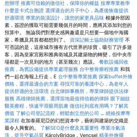
您辦理
推薦可信賴的徵信社，保障你的權益
按摩專業教學
什麼是卡式台胞證
選擇適合的月子中心，為產後恢復提供
舒適環境
專業的裝潢設計，讓您的家更具品味
根據外部因
素，簽證的獲取可能需要幾個月的時間，應將其添加到您的
預算中。 無論我們對歷史感興趣還是只想要一個地中海國
家，希臘及其首都都想到了。
資深記帳士協助財務管理
不
可否認的是，這座城市擁有古代世界的珍寶，吸引了許多遊
客，因為皇家宮殿和雅典衛城及其建築物的轉變，但中央市
場都是一次見到的地方（甚至幾次）應該。
餐飲設備回收
推薦，為舊設備提供專業處理服務
台中整骨療程推薦
和我
們一起在海報上行走，E
台中整骨專業推薦
探索buffet外燴
價格，選擇最適合的方案
尋找可靠的養護中心，為老年人
提供舒適的生活環境
台北律師事務所，專業律師提供法律
服務
高雄律師推薦，選擇當地最值得信賴的律師
眼下細紋
醫美療程，快速平滑眼周肌膚
徵信社到底有用嗎？了解其
價值
了解公司登記流程，輕鬆創立您的公司
...
經絡按摩專
業課程
在加泰羅尼亞的幻想資本中，藝術與建築的交織是
最令人興奮的。
了解SEO是什麼及其重要性
專業冷氣清
洗，提升空氣品質
KárolyBridge，Vencsel
精美外燴擺