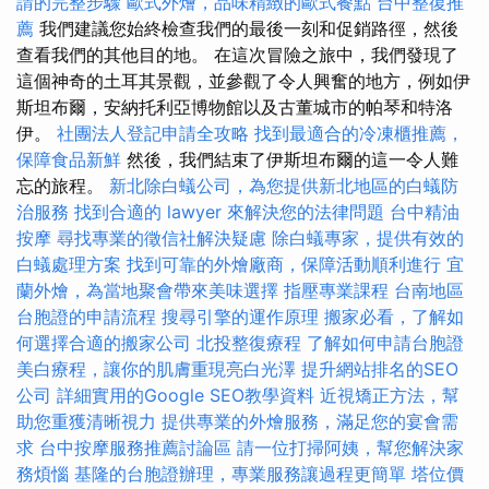
請的完整步驟
歐式外燴，品味精緻的歐式餐點
台中整復推
薦
我們建議您始終檢查我們的最後一刻和促銷路徑，然後
查看我們的其他目的地。 在這次冒險之旅中，我們發現了
這個神奇的土耳其景觀，並參觀了令人興奮的地方，例如伊
斯坦布爾，安納托利亞博物館以及古董城市的帕琴和特洛
伊。
社團法人登記申請全攻略
找到最適合的冷凍櫃推薦，
保障食品新鮮
然後，我們結束了伊斯坦布爾的這一令人難
忘的旅程。
新北除白蟻公司，為您提供新北地區的白蟻防
治服務
找到合適的 lawyer 來解決您的法律問題
台中精油
按摩
尋找專業的徵信社解決疑慮
除白蟻專家，提供有效的
白蟻處理方案
找到可靠的外燴廠商，保障活動順利進行
宜
蘭外燴，為當地聚會帶來美味選擇
指壓專業課程
台南地區
台胞證的申請流程
搜尋引擎的運作原理
搬家必看，了解如
何選擇合適的搬家公司
北投整復療程
了解如何申請台胞證
美白療程，讓你的肌膚重現亮白光澤
提升網站排名的SEO
公司
詳細實用的Google SEO教學資料
近視矯正方法，幫
助您重獲清晰視力
提供專業的外燴服務，滿足您的宴會需
求
台中按摩服務推薦討論區
請一位打掃阿姨，幫您解決家
務煩惱
基隆的台胞證辦理，專業服務讓過程更簡單
塔位價