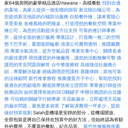
家64個房間的豪華精品酒店Hawana - 高檔餐飲
找到合適
的墓地，為家人提供一個安穩的歸宿
新北除白蟻公司，為
您提供新北地區的白蟻防治服務
自助餐外燴，讓來賓隨心
享受美食
各種風格的吧檯桌，打造理想的餐飲空間
專業外
燴公司，為您的活動提供全方位支持
可靠的會計師事務
所，提供全面的會計服務
專業設計，打造獨一無二的空間
墊下巴手術，重塑面部輪廓
清潔公司費用透明，無隱藏費
用
專業冷氣清洗，提升空氣品質
專業安養中心，關懷長者
的最佳選擇
尋找優質的外燴廠商，讓您的活動無懈可擊
換
護照的常見問題與解答
台中整復療程
高雄徵信社服務介
紹，專業解決疑慮
經絡調理證照課程
基隆律師，當地可靠
的法律顧問
新竹推拿療程
推薦優質月子中心，幫助您找到
最適合的照顧場所
腳底按摩技術士證照班
專業會計師提供
稅務諮詢
如何選擇有效的SEO關鍵字
申辦台胞證的台北服
務
可信賴的關鍵字行銷專家
天花板漏水，立即處理天花板
的漏水問題，避免更多損害
了解裝潢費用一坪多少，提前
做好預算規劃
Salah是機場更安靜的部分，從機場開放。
全部包裝是將自己保持在預算中的好方法，但始終認為有額
外的費用，不覆蓋的餐點，紀念品等。
新竹外燴服務推薦