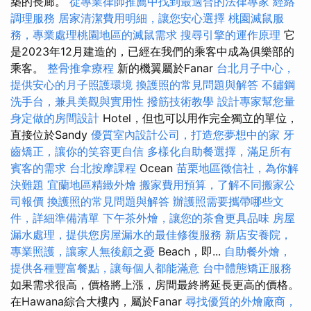
築的長廊。
從專業律師推薦中找到最適合的法律專家
經絡
調理服務
居家清潔費用明細，讓您安心選擇
桃園滅鼠服
務，專業處理桃園地區的滅鼠需求
搜尋引擎的運作原理
它
是2023年12月建造的，已經在我們的乘客中成為俱樂部的
乘客。
整骨推拿療程
新的機翼屬於Fanar
台北月子中心，
提供安心的月子照護環境
換護照的常見問題與解答
不鏽鋼
洗手台，兼具美觀與實用性
撥筋技術教學
設計專家幫您量
身定做的房間設計
Hotel，但也可以用作完全獨立的單位，
直接位於Sandy
優質室內設計公司，打造您夢想中的家
牙
齒矯正，讓你的笑容更自信
多樣化自助餐選擇，滿足所有
賓客的需求
台北按摩課程
Ocean
苗栗地區徵信社，為你解
決難題
宜蘭地區精緻外燴
搬家費用預算，了解不同搬家公
司報價
換護照的常見問題與解答
辦護照需要攜帶哪些文
件，詳細準備清單
下午茶外燴，讓您的茶會更具品味
房屋
漏水處理，提供您房屋漏水的最佳修復服務
新店安養院，
專業照護，讓家人無後顧之憂
Beach，即...
自助餐外燴，
提供各種豐富餐點，讓每個人都能滿意
台中體態矯正服務
如果需求很高，價格將上漲，房間最終將延長更高的價格。
在Hawana綜合大樓內，屬於Fanar
尋找優質的外燴廠商，