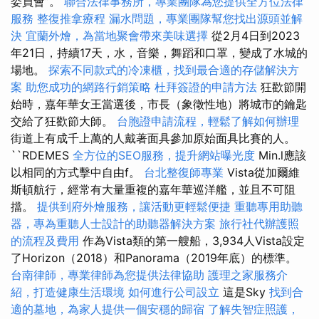
委員會”。
聯合法律事務所，專業團隊為您提供全方位法律
服務
整復推拿療程
漏水問題，專業團隊幫您找出源頭並解
決
宜蘭外燴，為當地聚會帶來美味選擇
從2月4日到2023
年21日，持續17天，水，音樂，舞蹈和口罩，變成了水城的
場地。
探索不同款式的冷凍櫃，找到最合適的存儲解決方
案
助您成功的網路行銷策略
杜拜簽證的申請方法
狂歡節開
始時，嘉年華女王當選後，市長（象徵性地）將城市的鑰匙
交給了狂歡節大師。
台胞證申請流程，輕鬆了解如何辦理
街道上有成千上萬的人戴著面具參加原始面具比賽的人。
``RDEMES
全方位的SEO服務，提升網站曝光度
Min.l應該
以相同的方式擊中自由f。
台北整復師專業
Vista從加爾維
斯頓航行，經常有大量重複的嘉年華巡洋艦，並且不可阻
擋。
提供到府外燴服務，讓活動更輕鬆便捷
重聽專用助聽
器，專為重聽人士設計的助聽器解決方案
旅行社代辦護照
的流程及費用
作為Vista類的第一艘船，3,934人Vista設定
了Horizo​​n（2018）和Panorama（2019年底）的標準。
台南律師，專業律師為您提供法律協助
護理之家服務介
紹，打造健康生活環境
如何進行公司設立
這是Sky
找到合
適的墓地，為家人提供一個安穩的歸宿
了解失智症照護，