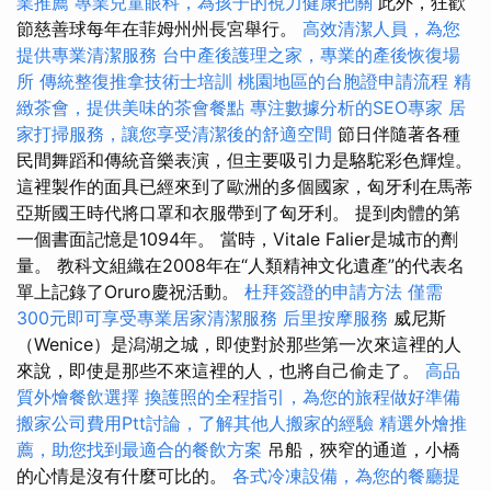
業推薦
專業兒童眼科，為孩子的視力健康把關
此外，狂歡
節慈善球每年在菲姆州州長宮舉行。
高效清潔人員，為您
提供專業清潔服務
台中產後護理之家，專業的產後恢復場
所
傳統整復推拿技術士培訓
桃園地區的台胞證申請流程
精
緻茶會，提供美味的茶會餐點
專注數據分析的SEO專家
居
家打掃服務，讓您享受清潔後的舒適空間
節日伴隨著各種
民間舞蹈和傳統音樂表演，但主要吸引力是駱駝彩色輝煌。
這裡製作的面具已經來到了歐洲的多個國家，匈牙利在馬蒂
亞斯國王時代將口罩和衣服帶到了匈牙利。 提到肉體的第
一個書面記憶是1094年。 當時，Vitale Falier是城市的劑
量。 教科文組織在2008年在“人類精神文化遺產”的代表名
單上記錄了Oruro慶祝活動。
杜拜簽證的申請方法
僅需
300元即可享受專業居家清潔服務
后里按摩服務
威尼斯
（Wenice）是潟湖之城，即使對於那些第一次來這裡的人
來說，即使是那些不來這裡的人，也將自己偷走了。
高品
質外燴餐飲選擇
換護照的全程指引，為您的旅程做好準備
搬家公司費用Ptt討論，了解其他人搬家的經驗
精選外燴推
薦，助您找到最適合的餐飲方案
吊船，狹窄的通道，小橋
的心情是沒有什麼可比的。
各式冷凍設備，為您的餐廳提