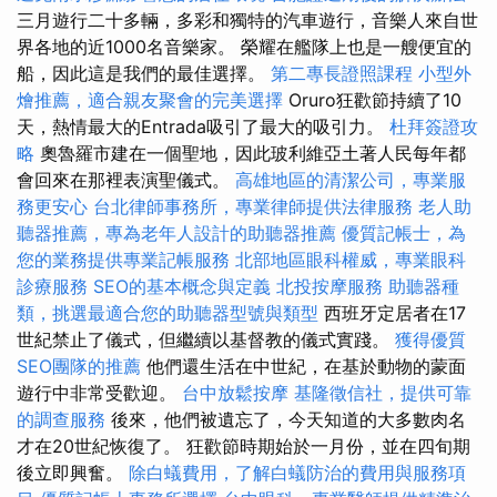
三月遊行二十多輛，多彩和獨特的汽車遊行，音樂人來自世
界各地的近1000名音樂家。 榮耀在艦隊上也是一艘便宜的
船，因此這是我們的最佳選擇。
第二專長證照課程
小型外
燴推薦，適合親友聚會的完美選擇
Oruro狂歡節持續了10
天，熱情最大的Entrada吸引了最大的吸引力。
杜拜簽證攻
略
奧魯羅市建在一個聖地，因此玻利維亞土著人民每年都
會回來在那裡表演聖儀式。
高雄地區的清潔公司，專業服
務更安心
台北律師事務所，專業律師提供法律服務
老人助
聽器推薦，專為老年人設計的助聽器推薦
優質記帳士，為
您的業務提供專業記帳服務
北部地區眼科權威，專業眼科
診療服務
SEO的基本概念與定義
北投按摩服務
助聽器種
類，挑選最適合您的助聽器型號與類型
西班牙定居者在17
世紀禁止了儀式，但繼續以基督教的儀式實踐。
獲得優質
SEO團隊的推薦
他們還生活在中世紀，在基於動物的蒙面
遊行中非常受歡迎。
台中放鬆按摩
基隆徵信社，提供可靠
的調查服務
後來，他們被遺忘了，今天知道的大多數肉名
才在20世紀恢復了。 狂歡節時期始於一月份，並在四旬期
後立即興奮。
除白蟻費用，了解白蟻防治的費用與服務項