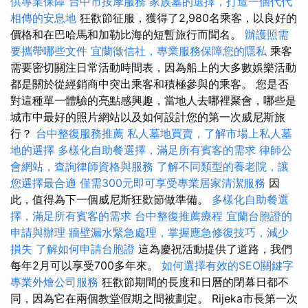
供專業保障
台中市按摩服務
家族墓的選擇，打造一個代代
相傳的安息地
狂歡節征服，獲得了2,980名乘客，以良好的
價格和在巴哈馬和加勒比海的短暫旅行而聞名。
辦護照需
要攜帶哪些文件
宜蘭徵信社，專業服務保障您的隱私
乘客
需要密切關注日常活動時間表，因為船上的大多數娛樂活動
都是關於從經銷商中突出乘客和積極參與的乘客。 您是否
對這種單一體驗的亮點感興趣，當地人去哪裡聚會，哪些是
城市中最好的照片網站以及如何設計您的第一次威尼斯旅
行？
台中整復服務推薦
私人墓地買賣，了解市場上私人墓
地的選擇
多樣化自助餐選擇，滿足所有賓客的需求
律師公
會網站，查詢律師資格與服務
了解不同類型的養老院，讓
您選擇最合適
僅需300元即可享受專業居家清潔服務
因
此，值得為下一個威尼斯狂歡節做準備。
多樣化自助餐選
擇，滿足所有賓客的需求
台中整復推薦療程
宜蘭台胞證的
申請與辦理
牆壁漏水緊急處理，掌握應急修復技巧，減少
損失
了解如何申請台胞證
這為慶祝活動提供了道路，我們
每年2月可以享受700多年來。
如何選擇有效的SEO關鍵字
專業外燴公司服務
狂歡節期間的長度和日曆的閉幕日都不
同，因為它在兩個教堂假期之間被劃定。 Rijeka市長第一次