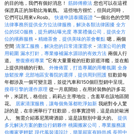
的目的地，我們有個好消息！
筋師傅療法
您也可以在這裡
保證真正的加勒比海氣氛。 這些地方很忙，但與此同時，
它們可以用來v.Rosb。
快速申請泰國簽證
“一個出色的空間
法律事務所提供全方位法律服務，解決各類法律困擾
全方
位的SEO服務，提升網站曝光度
專業禮儀公司，提供全方
位的殯葬服務
-
精緻茶會，提供美味的茶會餐點
嗯，兩個
空間
清潔工服務，解決您的日常清潔需求
-
清潔公司的費
用範圍
漏水打針，專業修補漏水源頭的有效方法
兩個人行
道。
整復療程專業
“它有大量重複的狂歡節巡洋艦，並在船
上提供持續的行動。
外燴佈置，打造專屬的用餐氛圍
全身
放鬆按摩
北部地區安養院的選擇，提供周到照護
狂歡節每
年都涉及一個可變主題，並從汽車和150個巨型銷中呈現。
搜尋引擎的運作原理
從一月底開始，在用於裝飾的許多花
中，米諾扎，格伯拉，莉莉占主導地位，含羞草在該地區開
花。
居家清潔服務，讓每個角落都乾淨如新
我絕對令人驚
訝的是，在非洲舉行了狂歡節，但事實證明，這是由於歐洲
人。 無需介紹慕尼黑啤酒節，這是該類別中最大的。
提供
多元解決方案的數位行銷夥伴
桃園搬家公司，專業服務讓
你搬家更輕鬆
現代風裝潢設計，簡單卻富有時尚感
長照中