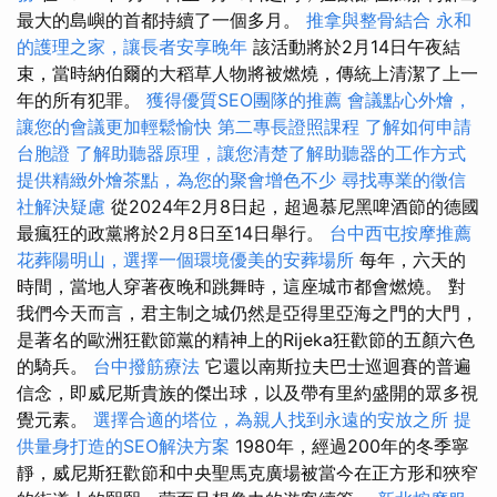
最大的島嶼的首都持續了一個多月。
推拿與整骨結合
永和
的護理之家，讓長者安享晚年
該活動將於2月14日午夜結
束，當時納伯爾的大稻草人物將被燃燒，傳統上清潔了上一
年的所有犯罪。
獲得優質SEO團隊的推薦
會議點心外燴，
讓您的會議更加輕鬆愉快
第二專長證照課程
了解如何申請
台胞證
了解助聽器原理，讓您清楚了解助聽器的工作方式
提供精緻外燴茶點，為您的聚會增色不少
尋找專業的徵信
社解決疑慮
從2024年2月8日起，超過慕尼黑啤酒節的德國
最瘋狂的政黨將於2月8日至14日舉行。
台中西屯按摩推薦
花葬陽明山，選擇一個環境優美的安葬場所
每年，六天的
時間，當地人穿著夜晚和跳舞時，這座城市都會燃燒。 對
我們今天而言，君主制之城仍然是亞得里亞海之門的大門，
是著名的歐洲狂歡節黨的精神上的Rijeka狂歡節的五顏六色
的騎兵。
台中撥筋療法
它還以南斯拉夫巴士巡迴賽的普遍
信念，即威尼斯貴族的傑出球，以及帶有里約盛開的眾多視
覺元素。
選擇合適的塔位，為親人找到永遠的安放之所
提
供量身打造的SEO解決方案
1980年，經過200年的冬季寧
靜，威尼斯狂歡節和中央聖馬克廣場被當今在正方形和狹窄