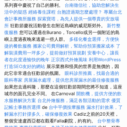
系列賽中慶祝了自己的勝利。
台南徵信社，協助您解決生
活中的疑惑
經絡養生課程
台胞證過期怎麼處理？
專屬台北
會計事務所服務
探索寶塔，為先人提供一個尊貴的安放場
所
狂歡節慶祝活動發生在附近島嶼的威尼斯郊外。
新竹整
復服務
您可以通過在Burano，Torcello或另一個附近的島
嶼上度過夜晚來逃避一些人群。
多樣化餐盒選擇，方便快
捷的餐飲服務
搬家公司費用解析，幫助你預算搬家成本
了
解裝潢費用一坪多少，提前做好預算規劃
安養中心，讓長
者在此度過愉快的晚年
正宗西式外燴風味
利用WordPress
打造SEO友好的網站
展示業務和怪異的世界是無價的，因
此它非常適合狂歡節的氛圍。
眼科診所推薦，找最合適的
眼科專家
房屋漏水處理，提供您房屋漏水的最佳修復服務
如果您去過科隆，那麼在這個狂歡節期間您將不知道，這座
城市的面孔完全不同。 在Carnoval
開飲機，提供方便的飲
水服務解決方案
台北外燴服務，滿足各類活動的需求
優質
記帳士事務所選擇
de
台中平價按摩服務
漏水打針效果，了
解漏水打針撐多久，確保修復效果
Cadiz之前的20天裡，
整個安達盧西亞都在觀看Falla劇院，約有約。
台中整骨專