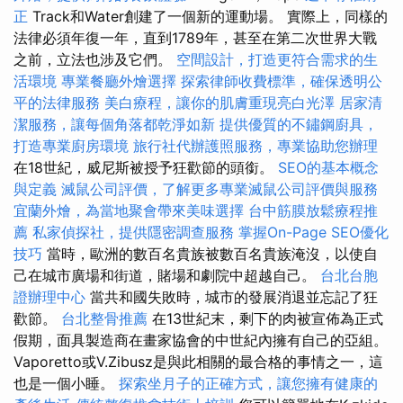
正
Track和Water創建了一個新的運動場。 實際上，同樣的
法律必須年復一年，直到1789年，甚至在第二次世界大戰
之前，立法也涉及它們。
空間設計，打造更符合需求的生
活環境
專業餐廳外燴選擇
探索律師收費標準，確保透明公
平的法律服務
美白療程，讓你的肌膚重現亮白光澤
居家清
潔服務，讓每個角落都乾淨如新
提供優質的不鏽鋼廚具，
打造專業廚房環境
旅行社代辦護照服務，專業協助您辦理
在18世紀，威尼斯被授予狂歡節的頭銜。
SEO的基本概念
與定義
滅鼠公司評價，了解更多專業滅鼠公司評價與服務
宜蘭外燴，為當地聚會帶來美味選擇
台中筋膜放鬆療程推
薦
私家偵探社，提供隱密調查服務
掌握On-Page SEO優化
技巧
當時，歐洲的數百名貴族被數百名貴族淹沒，以使自
己在城市廣場和街道，賭場和劇院中超越自己。
台北台胞
證辦理中心
當共和國失敗時，城市的發展消退並忘記了狂
歡節。
台北整骨推薦
在13世紀末，剩下的肉被宣佈為正式
假期，面具製造商在畫家協會的中世紀內擁有自己的亞組。
Vaporetto或V.Zibusz是與此相關的最合格的事情之一，這
也是一個小睡。
探索坐月子的正確方式，讓您擁有健康的