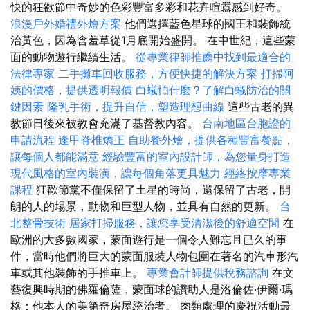
快的狂歡節中奇妙的色彩豐富多彩和花卉喧囂感到好奇。
浪漫戶外婚禮外燴方案
他們選擇藍色星球的國王和裝飾統
治黃色，因為含羞草從1月底開始盛開。 在中世紀，這些蒙
面的動物遊行繼續生活。
從專業律師推薦中找到最適合的
法律專家
二手攤車回收服務，方便快捷的解決方案
打掃阿
姨的價格，提供透明報價
白蟻怕什麼？了解白蟻防治的關
鍵因素
隆乳手術，提升自信，塑造理想曲線
這些古老的異
教節日後來被教會充滿了基督教內容。
台南地區台胞證的
申請流程
逢甲脊椎矯正
自助餐外燴，提供各種豐富餐點，
讓每個人都能滿意
經驗豐富的室內設計師，為您量身打造
現代風格的室內裝潢，讓每個角落更具魅力
經絡按摩專業
課程
狂歡節黨不僅保留了土星的時尚，還保留了古老，開
朗的人的場景，動物和巨型人物，並具有自然的更新。
台
北整骨技術
居家打掃服務，讓您享受清潔後的舒適空間
在
歐洲的大多數國家，蒙面遊行是一個令人難忘且已久的事
件，當時他們將巨大的蒙面服裝人物包圍在著名的汽車形汽
車或其他裝飾的手推車上。
專業會計師提供稅務諮詢
在文
藝復興時期的佛羅倫薩，蒙面球的讚助人是洛倫佐·伊爾·瑪
格：他本人的美第奇房屋統治者。 肉類處理的慶祝活動最