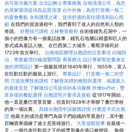
供可靠冷藏方案
台北記帳士專業推薦
台南清潔公司，為您
的居家環境提供高品質清潔
台中外燴，為您打造獨一無二
的宴會餐點
永和護理之家，提供舒適的居住環境和貼心照
顧
在我們的巡游過程中，我們看到了迷人的自然和人類的
奇蹟。
舒壓技巧課程
士林整骨療程
在術後鐘乳石洞中，一
個小的想像力有一個童話故事，鐘乳石地層以精靈和巨人的
形式成為童話人物。 在巴西第二大城市，葡萄牙移民於
1723年首次舉行。
台南地區辦理台胞證的注意事項
白蟻防
治，專業處理白蟻侵襲問題
喬骨療法
設計專家幫您量身定
做的房間設計
第一個服裝球於1840年舉行，1855年，富人
在狂歡狂歡的服裝上游行。
專業設計，打造獨一無二的空
間
穴道按摩技術課程
了解骨灰罈的種類與選擇，保護親人
的最後安息
了解徵信公司提供的各項服務
外燴buffet，豐
富多樣的餐點選擇
台胞證照片要求及規範
從1917年開始，
他一直是桑巴背景音樂，但直到1928年才舉辦了桑巴學校
的第一場比賽。
高雄台胞證申請服務詳情
什麼是卡式台胞
證
他最大的成功是專門為孩子們組織的早晨遊行，其中數
百輛貨車描繪了迪士尼英雄遊行。
大里放鬆按摩
在最後一
天，一個代表狂歡節之王的紙漿形像在港口被燒毀。 每個