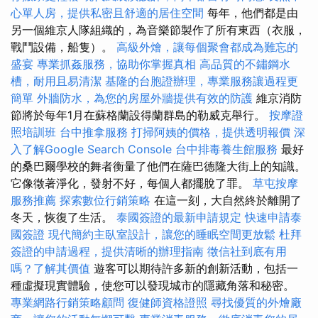
心單人房，提供私密且舒適的居住空間
每年，他們都是由
另一個維京人隊組織的，為音樂節製作了所有東西（衣服，
戰鬥設備，船隻）。
高級外燴，讓每個聚會都成為難忘的
盛宴
專業抓姦服務，協助你掌握真相
高品質的不鏽鋼水
槽，耐用且易清潔
基隆的台胞證辦理，專業服務讓過程更
簡單
外牆防水，為您的房屋外牆提供有效的防護
維京消防
節將於每年1月在蘇格蘭設得蘭群島的勒威克舉行。
按摩證
照培訓班
台中推拿服務
打掃阿姨的價格，提供透明報價
深
入了解Google Search Console
台中排毒養生館服務
最好
的桑巴爾學校的舞者衡量了他們在薩巴德隆大街上的知識。
它像徵著淨化，發射不好，每個人都擺脫了罪。
草屯按摩
服務推薦
探索數位行銷策略
在這一刻，大自然終於離開了
冬天，恢復了生活。
泰國簽證的最新申請規定
快速申請泰
國簽證
現代簡約主臥室設計，讓您的睡眠空間更放鬆
杜拜
簽證的申請過程，提供清晰的辦理指南
徵信社到底有用
嗎？了解其價值
遊客可以期待許多新的創新活動，包括一
種虛擬現實體驗，使您可以發現城市的隱藏角落和秘密。
專業網路行銷策略顧問
復健師資格證照
尋找優質的外燴廠