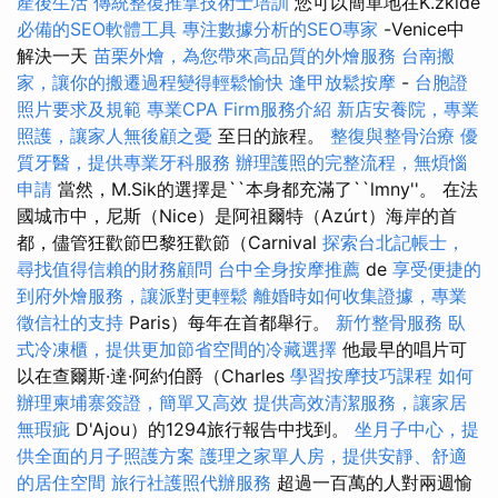
產後生活
傳統整復推拿技術士培訓
您可以簡單地在K.zkide
必備的SEO軟體工具
專注數據分析的SEO專家
-Venice中
解決一天
苗栗外燴，為您帶來高品質的外燴服務
台南搬
家，讓你的搬遷過程變得輕鬆愉快
逢甲放鬆按摩
-
台胞證
照片要求及規範
專業CPA Firm服務介紹
新店安養院，專業
照護，讓家人無後顧之憂
至日的旅程。
整復與整骨治療
優
質牙醫，提供專業牙科服務
辦理護照的完整流程，無煩惱
申請
當然，M.Sik的選擇是``本身都充滿了``lmny''。 在法
國城市中，尼斯（Nice）是阿祖爾特（Azúrt）海岸的首
都，儘管狂歡節巴黎狂歡節（Carnival
探索台北記帳士，
尋找值得信賴的財務顧問
台中全身按摩推薦
de
享受便捷的
到府外燴服務，讓派對更輕鬆
離婚時如何收集證據，專業
徵信社的支持
Paris）每年在首都舉行。
新竹整骨服務
臥
式冷凍櫃，提供更加節省空間的冷藏選擇
他最早的唱片可
以在查爾斯·達·阿約伯爵（Charles
學習按摩技巧課程
如何
辦理柬埔寨簽證，簡單又高效
提供高效清潔服務，讓家居
無瑕疵
D'Ajou）的1294旅行報告中找到。
坐月子中心，提
供全面的月子照護方案
護理之家單人房，提供安靜、舒適
的居住空間
旅行社護照代辦服務
超過一百萬的人對兩週愉