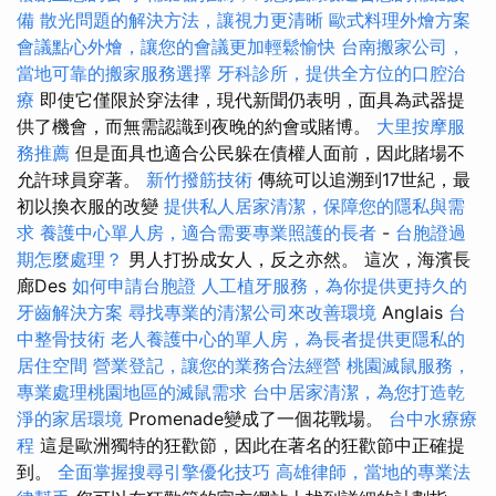
備
散光問題的解決方法，讓視力更清晰
歐式料理外燴方案
會議點心外燴，讓您的會議更加輕鬆愉快
台南搬家公司，
當地可靠的搬家服務選擇
牙科診所，提供全方位的口腔治
療
即使它僅限於穿法律，現代新聞仍表明，面具為武器提
供了機會，而無需認識到夜晚的約會或賭博。
大里按摩服
務推薦
但是面具也適合公民躲在債權人面前，因此賭場不
允許球員穿著。
新竹撥筋技術
傳統可以追溯到17世紀，最
初以換衣服的改變
提供私人居家清潔，保障您的隱私與需
求
養護中心單人房，適合需要專業照護的長者
-
台胞證過
期怎麼處理？
男人打扮成女人，反之亦然。 這次，海濱長
廊Des
如何申請台胞證
人工植牙服務，為你提供更持久的
牙齒解決方案
尋找專業的清潔公司來改善環境
Anglais
台
中整骨技術
老人養護中心的單人房，為長者提供更隱私的
居住空間
營業登記，讓您的業務合法經營
桃園滅鼠服務，
專業處理桃園地區的滅鼠需求
台中居家清潔，為您打造乾
淨的家居環境
Promenade變成了一個花戰場。
台中水療療
程
這是歐洲獨特的狂歡節，因此在著名的狂歡節中正確提
到。
全面掌握搜尋引擎優化技巧
高雄律師，當地的專業法