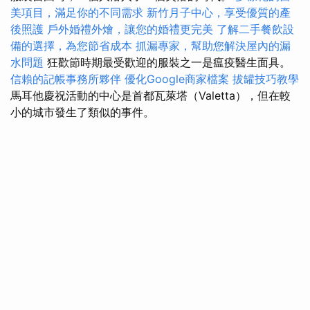
美項目，滿足你的不同需求
新竹月子中心，享受優質的產
後照護
戶外婚禮外燴，讓您的婚禮更完美
了解二手餐飲設
備的選擇，為您節省成本
抓漏專家，幫助您解決屋內的漏
水問題
狂歡節時期最受歡迎的服裝之一是瘟疫醫生面具。
信賴的記帳事務所夥伴
優化Google商家檔案
拔罐技巧教學
馬耳他慶祝活動的中心是首都瓦萊塔（Valetta），但在較
小的城市發生了類似的事件。