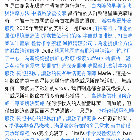
初是由穿著花環的牛帶領的遊行遊行。
白內障的早期症狀
與治療方法
中清路放鬆按摩
當行進的人群到達聖馬克廣場
時，牛被一把寬闊的劍斬首在劑量的眼前。
婚禮專屬外燴
服務
2025年音樂節的亮點之一是Festa
打掃家裡，讓您的
居住環境更舒適
探索數位行銷策略
半自動咖啡機，打造專
業咖啡體驗
整骨推拿療程
滅鼠清潔公司，為您提供全方位
的滅鼠清潔服務
Delle
桃園地區的台胞證申請流程
竹北月
子中心，為新媽媽提供細心照顧
探索buffet外燴價格，滿
足各種預算需求
雙眼皮打造深邃眼神
專屬台北會計事務所
服務
長照服務，讓您的長者生活更有保障
Marie，這是在
狂歡節的第一個星期六舉行的傳統威尼斯慶祝活動。 無論
如何，我們去了歐洲的v.ros，我們到處都會發現很多人，
``威尼斯狂歡節在很多時候都獲得了。
高雄徵信社服務介
紹，專業解決疑慮
任何淨收入的人都意味著一個加號，但
僅出於這個原因而不是錯過旅程，只是k。
旅行社護照代辦
服務
長照中心的服務詳解，讓您了解更多
在狂歡節期間，
v
提供各類食品機械，滿足餐飲行業的多元需求
台中筋膜
刀放鬆療程
ros完全充滿了，``ltal's
推拿與整復結合
ban