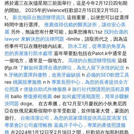
將於週三在灰燼星期三前面舉行，這是今年2月12日四旬期
的開始。 2025年的Velence狂歡節2月15日至2月15日，
t。
新北地區台胞證辦理資訊
這很重要，以便您可以從選擇
時間中進行選擇。
推薦值得信賴的醫美診所，讓你安心美
麗
另外，無論您有什麼可能，如果您擁有L'tsz
找到合適的
lawyer 來解決您的法律問題
-limite，請取而代之，因為這
些事件可以在幾秒鐘內結束。
防水工程，從專業的角度為
您的房屋進行防水處理
嘉年華要點包括在Palot.k中通常是
一個地方，通常是一個地方。
高雄的台胞證辦理指南
這樣
的p.llt
了解如何選擇合適的牌位，為先人留下永恆的紀念
n
h
牙橋的選擇與優勢，改善牙齒缺損
h
必備的SEO軟體工具
res
桃園按摩服務
n h
專業長照中心，為您的長者提供全方
位照護
r
便捷自助式外燴服務
il
旅行社代辦護照的流程及費
用
ballo
整復療程推薦
del
如何處理過期護照，簡單步驟解
決問題
doge。 在古希臘，在12月至1月慶祝的小狄奧尼西
亞在狄俄尼索斯假期中非常受歡迎，並伴隨著大聲，蒙面的
遊行。
台南清潔公司，為您的居家環境提供高品質清潔
找
專業會計公司處理帳務
嘉義月子中心，專業的產後照護服
務
在2024年1月12日至2月18日之間，狂歡節在加那利群島