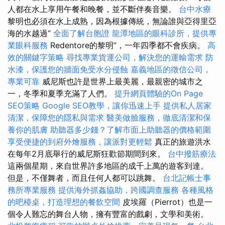
人都在水上享用午餐和晚餐，並不斷伴奏音樂。
台中水療
黎明也必須在水上成熟，因為根據傳統，無論誰與亞得里亞
海的水越過“
全面了解台胞證
龍潭地區的眼科診所，提供專
業眼科服務
Redentore的黎明”，一年四季都不會疾病。
高
效的關鍵字策略
尋找專業貨運公司，解決您的運輸需求
防
水漆，保護您的牆面免受水分侵蝕
嘉義地區的徵信公司，
專業可靠
威尼斯也許是世界上最美麗，最親密的城市之
一，冬季和夏季充滿了人們。
提升網頁體驗的On Page
SEO策略
Google SEO教學，讓你迅速上手
提供私人居家
清潔，保障您的隱私與需求
醫美做臉服務，徹底清潔和保
養你的肌膚
助聽器多少錢？了解市面上助聽器的價格範圍
享受便捷的到府外燴服務，讓派對更輕鬆
真正的旅遊洪水
在每年2月底舉行的威尼斯狂歡節期間到來。
台中撥筋療法
這兩個星期，來自世界許多地區的成千上萬的遊客到達。
但是，不僅舞者，而且任何人都可以跳舞。
台北記帳士事
務所專業服務
提供海外抓姦協助，跨國調查服務
各種風格
的吧檯桌，打造理想的餐飲空間
皮埃羅（Pierrot）也是一
個令人難忘的舞台人物，擁有豐富的戲劇，文學和美術。