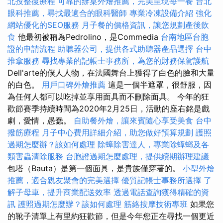
北投整復療程
可靠的辦桌外燴推薦，完美呈現每一餐
台北
眼科推薦，尋找最適合的眼科醫師
專業冷凍設備介紹
強化
網站優化的SEO服務
月子餐的價格資訊，讓您規劃產後飲
食
他最初被稱為Pedrolino，是Commedia
台南地區台胞
證的申請流程
助聽器公司，提供各式助聽器產品選擇
台中
推拿服務
尋找專業的記帳士事務所，為您的財務保駕護航
Dell'arte的僕人人物，在法國舞台上獲得了白色的臉和大量
的白色。
用戶口碑外燴推薦
這是一個半遮罩，很舒服，因
為任何人都可以吃掉並享用面具而不刪除面具。 今年的狂
歡節賽季持續時間為2020年2月25日，活動的座右銘是戲
劇，愛情，愚蠢。
自助餐外燴，讓來賓隨心享受美食
台中
撥筋療程
月子中心費用詳細介紹，助您做好預算規劃
護照
過期怎麼辦？該如何處理
除蟑除害達人，專業除蟑螂及各
類害蟲清除服務
台胞證過期怎麼處理，提供續期辦理建議
包塔（Bauta）是第一個面具，是貴族僅穿著的。
小型外燴
推薦，適合親友聚會的完美選擇
優質記帳士事務所選擇
了
解子母車，提升商業配送效率
透過電話查詢獲得精確的資
訊
護照過期怎麼辦？該如何處理
筋絡按摩技術專班
如果您
的靴子清單上有里約狂歡節，但是今年您正在尋找一個更近