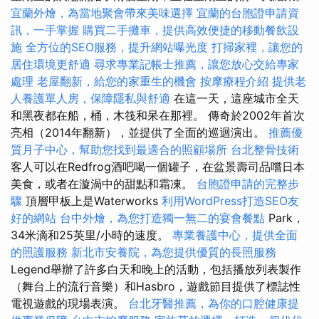
宜蘭外燴，為當地聚會帶來美味選擇
宜蘭的台胞證申請資
訊，一手掌握
購買二手攤車，提供高效便捷的移動餐飲設
施
全方位的SEO服務，提升網站曝光度
打掃家裡，讓您的
居住環境更舒適
尋求專業記帳士推薦，讓您放心交給專家
處理
老屋翻新，給您的家重生的機會
按摩療程介紹
提供老
人養護單人房，保障隱私與舒適
在這一天，這座城市全天
和黑夜都在船，桶，木筏和呆在那裡。 傳奇於2002年首次
亮相（2014年翻新），並提供了全面的巡迴演出。
推薦優
質月子中心，幫助您找到最適合的照顧場所
台北整骨技術
客人可以在Redfrog酒吧喝一個罐子，在盆景壽司品嚐日本
美食，或者在漩渦中的甜點和霜凍。
台胞證申請的完整步
驟
頂層甲板上是Waterworks
利用WordPress打造SEO友
好的網站
台中外燴，為您打造獨一無二的宴會餐點
Park，
34米滴和25英里/小時的速度。
專業養護中心，提供全面
的照護服務
新北市安養院，為您提供優質的長照服務
Legend舉辦了許多白天和晚上的活動，包括播放列表製作
（舞台上的流行音樂）和Hasbro，遊戲節目提供了標誌性
電視遊戲的現場表演。
台北牙醫推薦，為你的口腔健康提