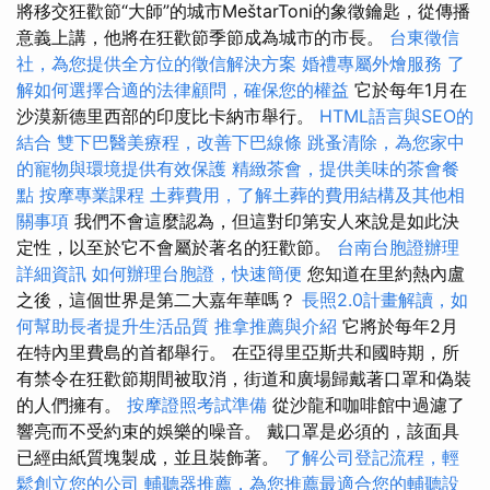
將移交狂歡節“大師”的城市MeštarToni的象徵鑰匙，從傳播
意義上講，他將在狂歡節季節成為城市的市長。
台東徵信
社，為您提供全方位的徵信解決方案
婚禮專屬外燴服務
了
解如何選擇合適的法律顧問，確保您的權益
它於每年1月在
沙漠新德里西部的印度比卡納市舉行。
HTML語言與SEO的
結合
雙下巴醫美療程，改善下巴線條
跳蚤清除，為您家中
的寵物與環境提供有效保護
精緻茶會，提供美味的茶會餐
點
按摩專業課程
土葬費用，了解土葬的費用結構及其他相
關事項
我們不會這麼認為，但這對印第安人來說是如此決
定性，以至於它不會屬於著名的狂歡節。
台南台胞證辦理
詳細資訊
如何辦理台胞證，快速簡便
您知道在里約熱內盧
之後，這個世界是第二大嘉年華嗎？
長照2.0計畫解讀，如
何幫助長者提升生活品質
推拿推薦與介紹
它將於每年2月
在特內里費島的首都舉行。 在亞得里亞斯共和國時期，所
有禁令在狂歡節期間被取消，街道和廣場歸戴著口罩和偽裝
的人們擁有。
按摩證照考試準備
從沙龍和咖啡館中過濾了
響亮而不受約束的娛樂的噪音。 戴口罩是必須的，該面具
已經由紙質塊製成，並且裝飾著。
了解公司登記流程，輕
鬆創立您的公司
輔聽器推薦，為您推薦最適合您的輔聽設