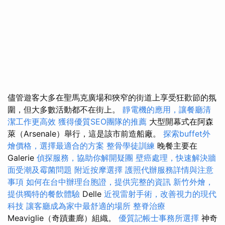
儘管遊客大多在聖馬克廣場和狹窄的街道上享受狂歡節的氛
圍，但大多數活動都不在街上。
靜電機的應用，讓餐廳清
潔工作更高效
獲得優質SEO團隊的推薦
大型開幕式在阿森
萊（Arsenale）舉行，這是該市前造船廠。
探索buffet外
燴價格，選擇最適合的方案
整骨學徒訓練
晚餐主要在
Galerie
偵探服務，協助你解開疑團
壁癌處理，快速解決牆
面受潮及霉菌問題
附近按摩選擇
護照代辦服務詳情與注意
事項
如何在台中辦理台胞證，提供完整的資訊
新竹外燴，
提供獨特的餐飲體驗
Delle
近視雷射手術，改善視力的現代
科技
讓客廳成為家中最舒適的場所
整脊治療
Meaviglie（奇蹟畫廊）組織。
優質記帳士事務所選擇
神奇