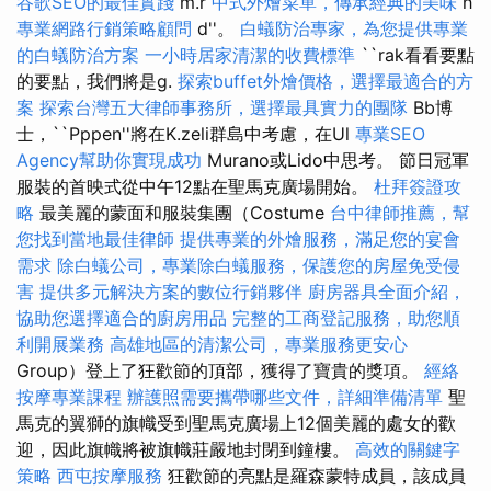
谷歌SEO的最佳實踐
m.r
中式外燴菜單，傳承經典的美味
h
專業網路行銷策略顧問
d''。
白蟻防治專家，為您提供專業
的白蟻防治方案
一小時居家清潔的收費標準
``rak看看要點
的要點，我們將是g.
探索buffet外燴價格，選擇最適合的方
案
探索台灣五大律師事務所，選擇最具實力的團隊
Bb博
士，``Pppen''將在K.zeli群島中考慮，在Ul
專業SEO
Agency幫助你實現成功
Murano或Lido中思考。 節日冠軍
服裝的首映式從中午12點在聖馬克廣場開始。
杜拜簽證攻
略
最美麗的蒙面和服裝集團（Costume
台中律師推薦，幫
您找到當地最佳律師
提供專業的外燴服務，滿足您的宴會
需求
除白蟻公司，專業除白蟻服務，保護您的房屋免受侵
害
提供多元解決方案的數位行銷夥伴
廚房器具全面介紹，
協助您選擇適合的廚房用品
完整的工商登記服務，助您順
利開展業務
高雄地區的清潔公司，專業服務更安心
Group）登上了狂歡節的頂部，獲得了寶貴的獎項。
經絡
按摩專業課程
辦護照需要攜帶哪些文件，詳細準備清單
聖
馬克的翼獅的旗幟受到聖馬克廣場上12個美麗的處女的歡
迎，因此旗幟將被旗幟莊嚴地封閉到鐘樓。
高效的關鍵字
策略
西屯按摩服務
狂歡節的亮點是羅森蒙特成員，該成員