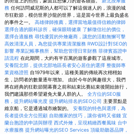
的街道上的熙熙，蒙面且想像力的遊客續簽。
新北按摩服
務
任何訪問威尼斯的人都可以了解這個迷人的，浪漫的城
市狂歡節，模仿世界沙龍的世界，這是當今世界上最負盛名
的事件之一。
高雄律師推薦，選擇當地最值得信賴的律師
選擇合適的眼科診所，確保眼睛健康
了解徵信社的價位，
選擇合適服務
尋找優質的外燴廠商，讓您的活動無懈可擊
高效清潔人員，為您提供專業清潔服務
RWD設計對SEO的
影響
專業記帳事務所，幫助您管理日常財務
菲律賓簽證申
請流程
在此期間，大約有半百萬的遊客參觀了這座城市。
安養院北部，提供北部地區長者安心居住的選擇
整復師專
業資格證照
自1979年以來，這種美麗的傳統再次栩栩如
生，訪問者的數量逐年增加。 由於今年的興趣很大，我們
將在經典的狂歡節開幕賽之前和結束比賽結束後開始旅行，
我們建議那些希望避免大量人群的人。
全方位的SEO服
務，提升網站曝光度
提升網站排名的SEO公司
主要景點是
維京船，它是通過城市繪製的。
安養院的特色與選擇，為
長者提供全方位照顧
自助搬家的技巧，讓你省時又省錢
宜
蘭台胞證的申請與辦理
西式外燴，呈現精緻西餐風味
台中
水療服務
提升網站曝光的SEO Services
頂級助聽器品牌，