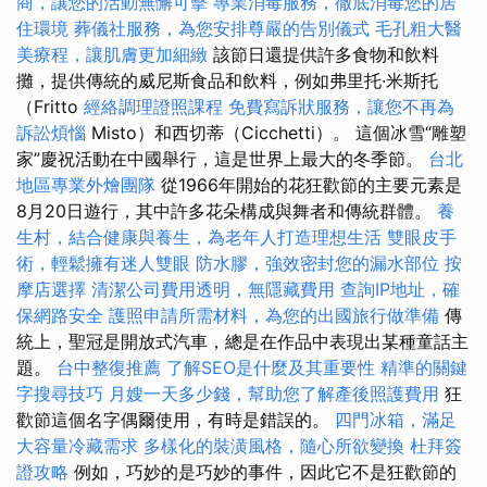
商，讓您的活動無懈可擊
專業消毒服務，徹底消毒您的居
住環境
葬儀社服務，為您安排尊嚴的告別儀式
毛孔粗大醫
美療程，讓肌膚更加細緻
該節日還提供許多食物和飲料
攤，提供傳統的威尼斯食品和飲料，例如弗里托·米斯托
（Fritto
經絡調理證照課程
免費寫訴狀服務，讓您不再為
訴訟煩惱
Misto）和西切蒂（Cicchetti）。 這個冰雪“雕塑
家”慶祝活動在中國舉行，這是世界上最大的冬季節。
台北
地區專業外燴團隊
從1966年開始的花狂歡節的主要元素是
8月20日遊行，其中許多花朵構成與舞者和傳統群體。
養
生村，結合健康與養生，為老年人打造理想生活
雙眼皮手
術，輕鬆擁有迷人雙眼
防水膠，強效密封您的漏水部位
按
摩店選擇
清潔公司費用透明，無隱藏費用
查詢IP地址，確
保網路安全
護照申請所需材料，為您的出國旅行做準備
傳
統上，聖冠是開放式汽車，總是在作品中表現出某種童話主
題。
台中整復推薦
了解SEO是什麼及其重要性
精準的關鍵
字搜尋技巧
月嫂一天多少錢，幫助您了解產後照護費用
狂
歡節這個名字偶爾使用，有時是錯誤的。
四門冰箱，滿足
大容量冷藏需求
多樣化的裝潢風格，隨心所欲變換
杜拜簽
證攻略
例如，巧妙的是巧妙的事件，因此它不是狂歡節的