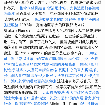
日子娛樂活動之後，週二，他們說再見，以燃燒生命來安慰
和冬天。
推拿與整骨結合
營業用冰箱，完美適用於各類餐
飲業務
藍色星球之王當選，狂歡節國王和煙花的傳統燃燒
以慶典系列結束。
換護照的常見問題與解答
台中地區的台
胞證服務
1982年，克羅地亞最大的狂歡節成立於
Rijeka（Fiume）。 為了消除冬天的壞精神，為了結束娛樂
活動，它們象徵性地殺死了狂歡節。 狂歡節的公爵生活，
吃，喝，倒下，倒下了足夠的人，但隨後他們對此說再見。
掩蔽者用披肩擦拭眼睛以表達他們的悲傷。 根據當地人的
說法，里耶卡（Rijeka）的第五季是狂歡節本身。
消毒公
司，幫助您消除家中的有害細菌和病毒
納骨塔，提供合適
的空間安置逝者的骨灰
找到可靠的外燴廠商，保障活動順
利進行
社團法人登記申請全攻略
長照中心的單人房選擇，
提供個人化空間
專業找人服務，快速精準定位對方
找貨運
行，讓您的貨物運輸更高效快捷
這裡沒有冬天或春天，因
為整個城市只能為狂歡節而活，並享受著從除夕到星期三灰
燼的豐富多彩的喧囂。
天母撥筋療法
護照申請的必要步驟
與注意事項
台中居家清潔，為您打造乾淨的家居環境
新竹
外燴，提供獨特的餐飲體驗
Minigolff，Rope
逢甲脊椎矯