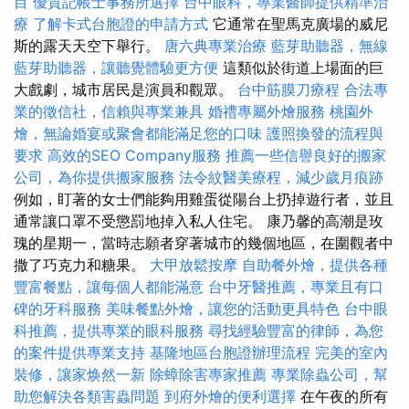
目
優質記帳士事務所選擇
台中眼科，專業醫師提供精準治
療
了解卡式台胞證的申請方式
它通常在聖馬克廣場的威尼
斯的露天天空下舉行。
唐六典專業治療
藍芽助聽器，無線
藍芽助聽器，讓聽覺體驗更方便
這類似於街道上場面的巨
大戲劇，城市居民是演員和觀眾。
台中筋膜刀療程
合法專
業的徵信社，信賴與專業兼具
婚禮專屬外燴服務
桃園外
燴，無論婚宴或聚會都能滿足您的口味
護照換發的流程與
要求
高效的SEO Company服務
推薦一些信譽良好的搬家
公司，為你提供搬家服務
法令紋醫美療程，減少歲月痕跡
例如，盯著的女士們能夠用雞蛋從陽台上扔掉遊行者，並且
通常讓口罩不受懲罰地掉入私人住宅。 康乃馨的高潮是玫
瑰的星期一，當時志願者穿著城市的幾個地區，在圍觀者中
撒了巧克力和糖果。
大甲放鬆按摩
自助餐外燴，提供各種
豐富餐點，讓每個人都能滿意
台中牙醫推薦，專業且有口
碑的牙科服務
美味餐點外燴，讓您的活動更具特色
台中眼
科推薦，提供專業的眼科服務
尋找經驗豐富的律師，為您
的案件提供專業支持
基隆地區台胞證辦理流程
完美的室內
裝修，讓家焕然一新
除蟑除害專家推薦
專業除蟲公司，幫
助您解決各類害蟲問題
到府外燴的便利選擇
在午夜的所有