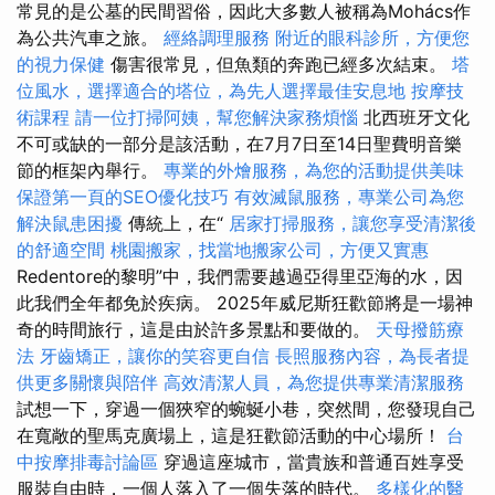
常見的是公墓的民間習俗，因此大多數人被稱為Mohács作
為公共汽車之旅。
經絡調理服務
附近的眼科診所，方便您
的視力保健
傷害很常見，但魚類的奔跑已經多次結束。
塔
位風水，選擇適合的塔位，為先人選擇最佳安息地
按摩技
術課程
請一位打掃阿姨，幫您解決家務煩惱
北西班牙文化
不可或缺的一部分是該活動，在7月7日至14日聖費明音樂
節的框架內舉行。
專業的外燴服務，為您的活動提供美味
保證第一頁的SEO優化技巧
有效滅鼠服務，專業公司為您
解決鼠患困擾
傳統上，在“
居家打掃服務，讓您享受清潔後
的舒適空間
桃園搬家，找當地搬家公司，方便又實惠
Redentore的黎明”中，我們需要越過亞得里亞海的水，因
此我們全年都免於疾病。 2025年威尼斯狂歡節將是一場神
奇的時間旅行，這是由於許多景點和要做的。
天母撥筋療
法
牙齒矯正，讓你的笑容更自信
長照服務內容，為長者提
供更多關懷與陪伴
高效清潔人員，為您提供專業清潔服務
試想一下，穿過​​一個狹窄的蜿蜒小巷，突然間，您發現自己
在寬敞的聖馬克廣場上，這是狂歡節活動的中心場所！
台
中按摩排毒討論區
穿過這座城市，當貴族和普通百姓享受
服裝自由時，一個人落入了一個失落的時代。
多樣化的醫