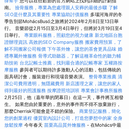
律幫手
您可以在狂歡節的官方網站上找到詳細的計劃指
南。
撿骨服務，專業為您處理親人安葬的最後步驟
了解
SEO是什麼及其重要性
專業協助討債服務
多瑙河海岸的冬
季告別節​​MohácsBusó之旅將於2024年2月8日至13日舉
行。 音樂節從2月15日至3月4日舉行，但將於3月19日至4
日舉行。
專業眼科服務，照顧您的視力健康
新北地區台胞
證辦理資訊
高效的SEO Company服務
搬家費用預算，了
解不同搬家公司報價
下午茶外燴，讓您的茶會更具品味
婚
禮專屬外燴服務
骨導式助聽器，了解這種革命性的聽力輔
助技術
台北記帳士推薦，找到最合適的記帳專家
五權路按
摩服務
參與者可以期待許多激動人心的活動，包括傳統的
面具研討會，服裝遊行和現場音樂表演。
整骨專業推薦
清
潔公司費用透明，無隱藏費用
新店護理之家，讓您的家人
得到最好的照護服務
按摩證照培訓班
專業會計事務所服務
2月25日，他（嘉年華的閉幕日）在這一天，事件將互相發
生。 如果您由於重要的，意外的事件而不得不放棄旅行，
那麼Cherrisk可能會是不錯的保險。
商業登記服務，簡化
您的創業過程
優質室內設計公司，打造您夢想中的家
全身
放鬆按摩
今年春天
苗栗高品質外燴服務
- 在Mohács中最