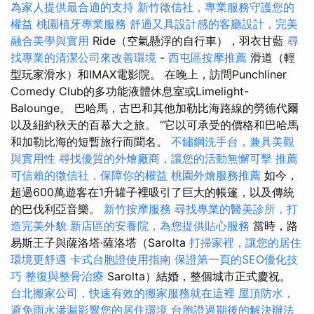
為家人提供最合適的支持
新竹徵信社，專業服務守護您的
權益
桃園植牙專業服務
舒適又具設計感的客廳設計，完美
融合美學與實用
Ride（空氣懸浮的自行車），羽衣甘藍
尋
找專業的清潔公司來改善環境
-
西屯區按摩推薦
滑道（輕
型玩家滑水）和IMAX電影院。 在晚上，訪問Punchliner
Comedy Club的多功能液體休息室或Limelight-
Balounge。 巴哈馬，古巴和其他加勒比海路線的勞德代爾
以及紐約秋天的百慕大之旅。 “它以可承受的價格和巴哈馬
和加勒比海的短暫旅行而聞名。
不鏽鋼洗手台，兼具美觀
與實用性
尋找優質的外燴廠商，讓您的活動無懈可擊
推薦
可信賴的徵信社，保障你的權益
桃園外燴服務推薦
如今，
超過600萬遊客在1升罐子裡吸引了巨大的帳篷，以及傳統
的巴伐利亞音樂。
新竹按摩服務
尋找專業的醫美診所，打
造完美外貌
新店區的安養院，為您提供貼心服務
當時，路
易斯王子與薩洛塔·薩洛塔（Sarolta
打掃家裡，讓您的居住
環境更舒適
卡式台胞證使用指南
保證第一頁的SEO優化技
巧
整復與整骨治療
Sarolta）結婚，整個城市正式慶祝。
台北搬家公司，快速有效的搬家服務就在這裡
屋頂防水，
避免雨水滲漏影響您的居住環境
台胞證過期後的解決辦法