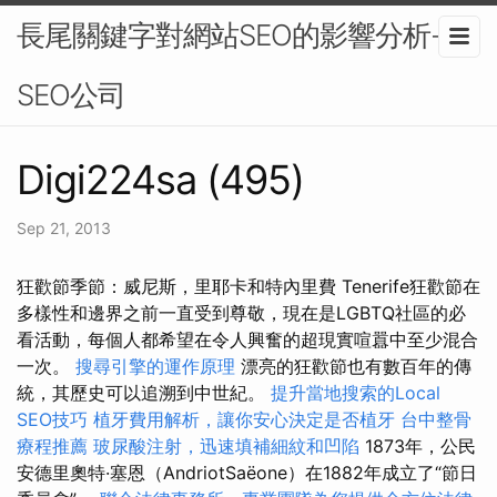
長尾關鍵字對網站SEO的影響分析-
SEO公司
Digi224sa (495)
Sep 21, 2013
狂歡節季節：威尼斯，里耶卡和特內里費 Tenerife狂歡節在
多樣性和邊界之前一直受到尊敬，現在是LGBTQ社區的必
看活動，每個人都希望在令人興奮的超現實喧囂中至少混合
一次。
搜尋引擎的運作原理
漂亮的狂歡節也有數百年的傳
統，其歷史可以追溯到中世紀。
提升當地搜索的Local
SEO技巧
植牙費用解析，讓你安心決定是否植牙
台中整骨
療程推薦
玻尿酸注射，迅速填補細紋和凹陷
1873年，公民
安德里奧特·塞恩（AndriotSaëone）在1882年成立了“節日