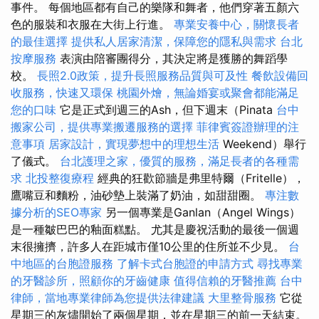
事件。 每個地區都有自己的樂隊和舞者，他們穿著五顏六
色的服裝和衣服在大街上行進。
專業安養中心，關懷長者
的最佳選擇
提供私人居家清潔，保障您的隱私與需求
台北
按摩服務
表演由陪審團得分，其決定將是獲勝的舞蹈學
校。
長照2.0政策，提升長照服務品質與可及性
餐飲設備回
收服務，快速又環保
桃園外燴，無論婚宴或聚會都能滿足
您的口味
它是正式到週三的Ash，但下週末（Pinata
台中
搬家公司，提供專業搬遷服務的選擇
菲律賓簽證辦理的注
意事項
居家設計，實現夢想中的理想生活
Weekend）舉行
了儀式。
台北護理之家，優質的服務，滿足長者的各種需
求
北投整復療程
經典的狂歡節牆是弗里特爾（Fritelle），
鷹嘴豆和麵粉，油砂墊上裝滿了奶油，如甜甜圈。
專注數
據分析的SEO專家
另一個專業是Ganlan（Angel Wings）
是一種皺巴巴的釉面糕點。 尤其是慶祝活動的最後一個週
末很擁擠，許多人在距城市僅10公里的住所並不少見。
台
中地區的台胞證服務
了解卡式台胞證的申請方式
尋找專業
的牙醫診所，照顧你的牙齒健康
值得信賴的牙醫推薦
台中
律師，當地專業律師為您提供法律建議
大里整骨服務
它從
星期三的灰燼開始了兩個星期，並在星期三的前一天結束。