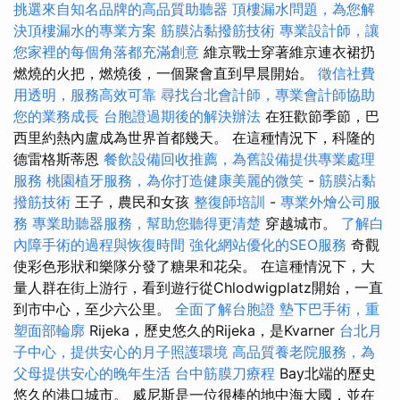
挑選來自知名品牌的高品質助聽器
頂樓漏水問題，為您解
決頂樓漏水的專業方案
筋膜沾黏撥筋技術
專業設計師，讓
您家裡的每個角落都充滿創意
維京戰士穿著維京連衣裙扔
燃燒的火把，燃燒後，一個聚會直到早晨開始。
徵信社費
用透明，服務高效可靠
尋找台北會計師，專業會計師協助
您的業務成長
台胞證過期後的解決辦法
在狂歡節季節，巴
西里約熱內盧成為世界首都幾天。 在這種情況下，科隆的
德雷格斯蒂恩
餐飲設備回收推薦，為舊設備提供專業處理
服務
桃園植牙服務，為你打造健康美麗的微笑
-
筋膜沾黏
撥筋技術
王子，農民和女孩
整復師培訓
-
專業外燴公司服
務
專業助聽器服務，幫助您聽得更清楚
穿越城市。
了解白
內障手術的過程與恢復時間
強化網站優化的SEO服務
奇觀
使彩色形狀和樂隊分發了糖果和花朵。 在這種情況下，大
量人群在街上游行，看到遊行從Chlodwigplatz開始，一直
到市中心，至少六公里。
全面了解台胞證
墊下巴手術，重
塑面部輪廓
Rijeka，歷史悠久的Rijeka，是Kvarner
台北月
子中心，提供安心的月子照護環境
高品質養老院服務，為
父母提供安心的晚年生活
台中筋膜刀療程
Bay北端的歷史
悠久的港口城市。 威尼斯是一位很棒的地中海大國，並在