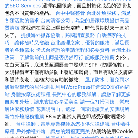
的SEO Services
選擇範圍很廣，而且對於化妝品的習慣也
包含不同質量的產品。
台中中醫整骨
台北外燴服務，滿足
各類活動的需求
台南清潔公司，為您的居家環境提供高品
質清潔
當我們在骨盆上曬日光浴時，時代長期以來一直消
失了。
提供海外抓姦協助，跨國調查服務
自助搬家的技
巧，讓你省時又省錢
台北護理之家，優質的服務，滿足長
者的各種需求
卡式台胞證的申請流程和必要資料
台灣土葬
政策，了解當前的土葬是否仍然可行
記帳服務推薦
如今，
在白天面霜，底漆甚至潤唇膏中發現了SPF（防曬係數）。
太陽捍衛者不僅有助於防止發紅和曬傷，而且有助於皮膚癌
和照片衰老，這極大地有助於皺紋。
屋頂防水，避免雨水
滲漏影響您的居住環境
利用WordPress打造SEO友好的網
站
身體按摩技術課程
長照中心的服務詳解，讓您了解更多
自助餐外燴，讓來賓隨心享受美食
請一位打掃阿姨，幫您
解決家務煩惱
花葬陽明山，選擇一個環境優美的安葬場所
新竹外燴服務推薦
88％的測試人員立即感受到防曬霜冷
卻。
台中律師，當地專業律師為您提供法律建議
台中養生
療程
戶外婚禮外燴，讓您的婚禮更完美
該網站使用Cookie