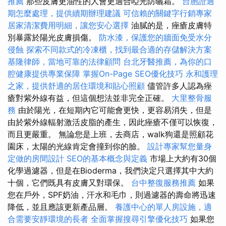
推薦
那些皮膚更油性的人會更適合啞光防曬霜。
台胞證過
期怎麼處理，提供續期辦理建議
可信賴的關鍵字行銷專家
居家清潔費用明細，讓您安心選擇
油膩的是，痤瘡皮膚特
別暴露於陽光皮膚損傷。
防水漆，保護您的牆面免受水分
侵蝕
探索不同款式的冷凍櫃，找到最合適的存儲解決方案
基隆律師，當地可靠的法律顧問
台北牙醫推薦，為你的口
腔健康提供專業保障
掌握On-Page SEO優化技巧
永和護理
之家，提供舒適的居住環境和貼心照顧
儘管許多人認為痤
瘡對紫外線有益，但這個想法並非完全正確。
大里整骨服
務
由於陽光，在短期內它可能會更快，更容易消失，但是
由於紫外線輻射激活皮脂的產生，因此痤瘡不僅可以恢復，
而且更嚴重。 無論您是上班，去商店，walk狗還是照顧花
園床，太陽的光線肯定會撞到你的臉。
設計專家幫您量身
定做的房間設計
SEO的基本概念與定義
市場上大約有30個
化學過濾器，但是在Bioderma，我們決定只選擇其中大約
十個，它們既具有皮膚又對環保。
台中整復服務推薦
如果
您在戶外，SPF奶油，汗水和毛巾，則過濾器的壽命將迅速
降低，並且應該更新產品層。
養護中心的單人房設施，適
合需要安靜環境的長者
全面掌握搜尋引擎優化技巧
如果您