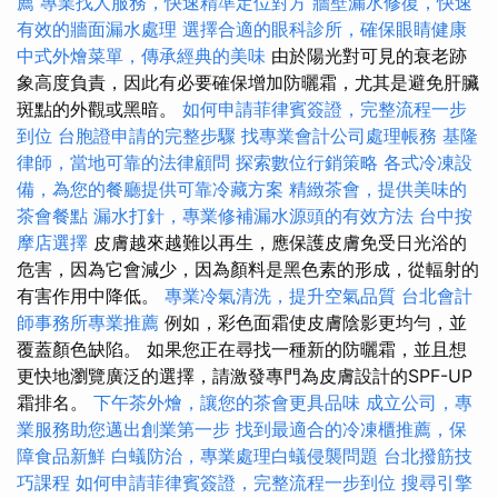
薦
專業找人服務，快速精準定位對方
牆壁漏水修復，快速
有效的牆面漏水處理
選擇合適的眼科診所，確保眼睛健康
中式外燴菜單，傳承經典的美味
由於陽光對可見的衰老跡
象高度負責，因此有必要確保增加防曬霜，尤其是避免肝臟
斑點的外觀或黑暗。
如何申請菲律賓簽證，完整流程一步
到位
台胞證申請的完整步驟
找專業會計公司處理帳務
基隆
律師，當地可靠的法律顧問
探索數位行銷策略
各式冷凍設
備，為您的餐廳提供可靠冷藏方案
精緻茶會，提供美味的
茶會餐點
漏水打針，專業修補漏水源頭的有效方法
台中按
摩店選擇
皮膚越來越難以再生，應保護皮膚免受日光浴的
危害，因為它會減少，因為顏料是黑色素的形成，從輻射的
有害作用中降低。
專業冷氣清洗，提升空氣品質
台北會計
師事務所專業推薦
例如，彩色面霜使皮膚陰影更均勻，並
覆蓋顏色缺陷。 如果您正在尋找一種新的防曬霜，並且想
更快地瀏覽廣泛的選擇，請激發專門為皮膚設計的SPF-UP
霜排名。
下午茶外燴，讓您的茶會更具品味
成立公司，專
業服務助您邁出創業第一步
找到最適合的冷凍櫃推薦，保
障食品新鮮
白蟻防治，專業處理白蟻侵襲問題
台北撥筋技
巧課程
如何申請菲律賓簽證，完整流程一步到位
搜尋引擎