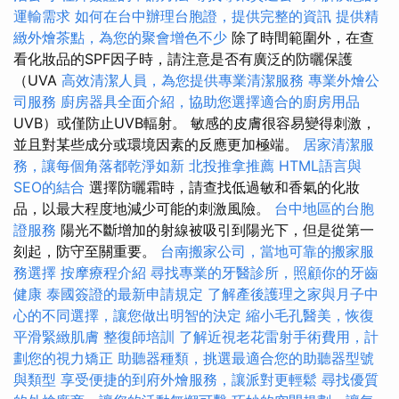
運輸需求
如何在台中辦理台胞證，提供完整的資訊
提供精
緻外燴茶點，為您的聚會增色不少
除了時間範圍外，在查
看化妝品的SPF因子時，請注意是否有廣泛的防曬保護
（UVA
高效清潔人員，為您提供專業清潔服務
專業外燴公
司服務
廚房器具全面介紹，協助您選擇適合的廚房用品
UVB）或僅防止UVB輻射。 敏感的皮膚很容易變得刺激，
並且對某些成分或環境因素的反應更加極端。
居家清潔服
務，讓每個角落都乾淨如新
北投推拿推薦
HTML語言與
SEO的結合
選擇防曬霜時，請查找低過敏和香氣的化妝
品，以最大程度地減少可能的刺激風險。
台中地區的台胞
證服務
陽光不斷增加的射線被吸引到陽光下，但是從第一
刻起，防守至關重要。
台南搬家公司，當地可靠的搬家服
務選擇
按摩療程介紹
尋找專業的牙醫診所，照顧你的牙齒
健康
泰國簽證的最新申請規定
了解產後護理之家與月子中
心的不同選擇，讓您做出明智的決定
縮小毛孔醫美，恢復
平滑緊緻肌膚
整復師培訓
了解近視老花雷射手術費用，計
劃您的視力矯正
助聽器種類，挑選最適合您的助聽器型號
與類型
享受便捷的到府外燴服務，讓派對更輕鬆
尋找優質