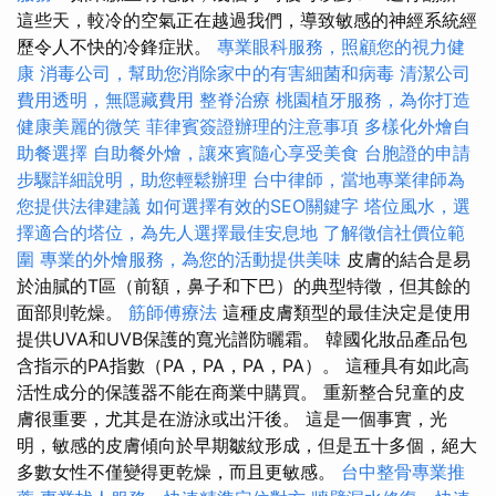
這些天，較冷的空氣正在越過我們，導致敏感的神經系統經
歷令人不快的冷鋒症狀。
專業眼科服務，照顧您的視力健
康
消毒公司，幫助您消除家中的有害細菌和病毒
清潔公司
費用透明，無隱藏費用
整脊治療
桃園植牙服務，為你打造
健康美麗的微笑
菲律賓簽證辦理的注意事項
多樣化外燴自
助餐選擇
自助餐外燴，讓來賓隨心享受美食
台胞證的申請
步驟詳細說明，助您輕鬆辦理
台中律師，當地專業律師為
您提供法律建議
如何選擇有效的SEO關鍵字
塔位風水，選
擇適合的塔位，為先人選擇最佳安息地
了解徵信社價位範
圍
專業的外燴服務，為您的活動提供美味
皮膚的結合是易
於油膩的T區（前額，鼻子和下巴）的典型特徵，但其餘的
面部則乾燥。
筋師傅療法
這種皮膚類型的最佳決定是使用
提供UVA和UVB保護的寬光譜防曬霜。 韓國化妝品產品包
含指示的PA指數（PA，PA，PA，PA）。 這種具有如此高
活性成分的保護器不能在商業中購買。 重新整合兒童的皮
膚很重要，尤其是在游泳或出汗後。 這是一個事實，光
明，敏感的皮膚傾向於早期皺紋形成，但是五十多個，絕大
多數女性不僅變得更乾燥，而且更敏感。
台中整骨專業推