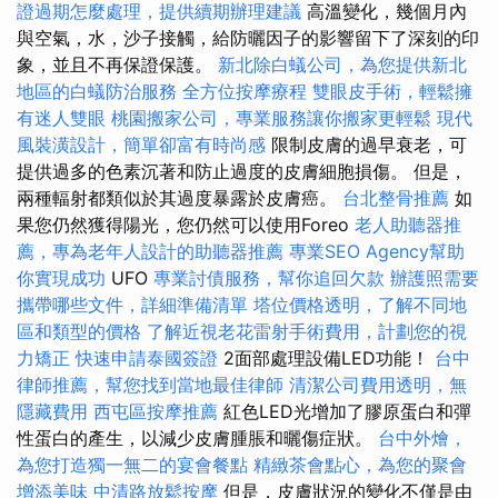
證過期怎麼處理，提供續期辦理建議
高溫變化，幾個月內
與空氣，水，沙子接觸，給防曬因子的影響留下了深刻的印
象，並且不再保證保護。
新北除白蟻公司，為您提供新北
地區的白蟻防治服務
全方位按摩療程
雙眼皮手術，輕鬆擁
有迷人雙眼
桃園搬家公司，專業服務讓你搬家更輕鬆
現代
風裝潢設計，簡單卻富有時尚感
限制皮膚的過早衰老，可
提供過多的色素沉著和防止過度的皮膚細胞損傷。 但是，
兩種輻射都類似於其過度暴露於皮膚癌。
台北整骨推薦
如
果您仍然獲得陽光，您仍然可以使用Foreo
老人助聽器推
薦，專為老年人設計的助聽器推薦
專業SEO Agency幫助
你實現成功
UFO
專業討債服務，幫你追回欠款
辦護照需要
攜帶哪些文件，詳細準備清單
塔位價格透明，了解不同地
區和類型的價格
了解近視老花雷射手術費用，計劃您的視
力矯正
快速申請泰國簽證
2面部處理設備LED功能！
台中
律師推薦，幫您找到當地最佳律師
清潔公司費用透明，無
隱藏費用
西屯區按摩推薦
紅色LED光增加了膠原蛋白和彈
性蛋白的產生，以減少皮膚腫脹和曬傷症狀。
台中外燴，
為您打造獨一無二的宴會餐點
精緻茶會點心，為您的聚會
增添美味
中清路放鬆按摩
但是，皮膚狀況的變化不僅是由