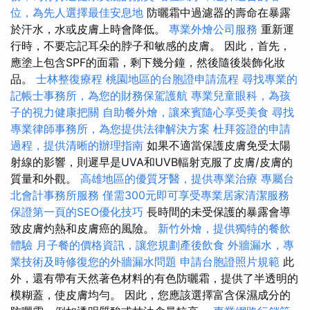
位，為先人選擇最佳安息地
防曬霜中過濾器的壽命在暴露
於汗水，水或皮膚上時會降低。
專業外燴公司服務
重新運
行時，不要忘記耳朵的脖子和敏感的皮膚。 因此，首先，
應塗上包含SPF的面霜，剩下幾分鐘，然後隨後裝飾化妝
品。
士林整復療程
桃園地區的台胞證申請流程
尋找專業的
記帳士事務所，為您的財務保駕護航
專業兒童眼科，為孩
子的視力健康把關
自助餐外燴，讓來賓隨心享受美食
尋找
專業律師事務所，為您提供法律解決方案
杜拜簽證的申請
過程，提供清晰的辦理指南
如果不適當保護皮膚免受太陽
射線的影響，則遲早是UVA和UVB輻射克服了皮膚/皮膚的
質量和外觀。
高雄地區的優質牙醫，提供專業治療
專屬台
北會計事務所服務
僅需300元即可享受專業居家清潔服務
保證第一頁的SEO優化技巧
長時間的未受保護的暴露會導
致皮膚灼熱和皮膚癌的風險。
新竹外燴，提供獨特的餐飲
體驗
月子餐的價格資訊，讓您規劃產後飲食
外牆漏水，專
業技術及時修復您的外牆漏水問題
申請台胞證照片規範
此
外，還有帶有天然著色材料的有色防曬霜，提供了半透明的
模糊蓋，使皮膚均勻。 因此，您應該選擇富含保濕成分的