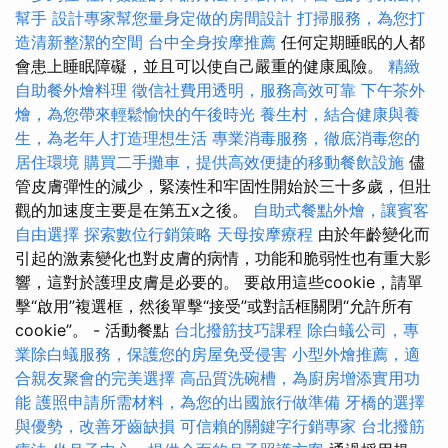
幫手
設計專家幫您量身定做的房間設計
打掃服務，為您打
造清新整潔的空間
台中全身按摩推薦
任何定期睡眠的人都
會患上睡眠障礙，並且可以使自己嚴重的健康風險。
精緻
自助餐外燴料理
徵信社費用透明，服務高效可靠
下午茶外
燴，為您帶來輕鬆愉快的午後時光
養生村，結合健康與養
生，為老年人打造理想生活
專業消毒服務，徹底消毒您的
居住環境
購買二手攤車，提供高效便捷的移動餐飲設施
儘
管皮膚彈性的減少，緊湊性和牢固性開始於三十多歲，但壯
觀的加速度主要是在第五x之後。
自助式餐點外燴，讓賓客
自由選擇
探索數位行銷策略
天母按摩療程
由於年齡變化而
引起的激素變化也對皮膚的病情，功能和脆弱性也有重大影
響，這對於護理皮膚是必要的。 要啟用這些cookie，請單
擊“啟用”複選框，然後單擊“接受”或對話框關閉“允許所有
cookie”。 - 活動餐點
台北撥筋技巧課程
除白蟻公司，專
業除白蟻服務，保護您的房屋免受侵害
小型外燴推薦，適
合親友聚會的完美選擇
高品質洗碗槽，為廚房增添實用功
能
護照申請所需材料，為您的出國旅行做準備
牙橋的選擇
與優勢，改善牙齒缺損
可信賴的關鍵字行銷專家
台北撥筋