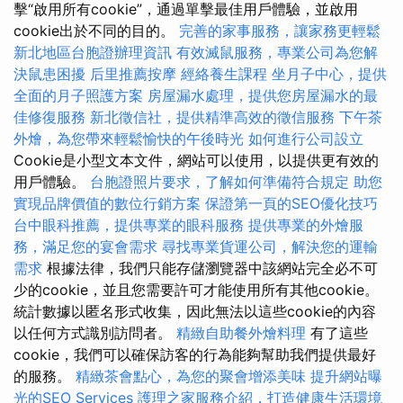
擊“啟用所有cookie”，通過單擊最佳用戶體驗，並啟用
cookie出於不同的目的。
完善的家事服務，讓家務更輕鬆
新北地區台胞證辦理資訊
有效滅鼠服務，專業公司為您解
決鼠患困擾
后里推薦按摩
經絡養生課程
坐月子中心，提供
全面的月子照護方案
房屋漏水處理，提供您房屋漏水的最
佳修復服務
新北徵信社，提供精準高效的徵信服務
下午茶
外燴，為您帶來輕鬆愉快的午後時光
如何進行公司設立
Cookie是小型文本文件，網站可以使用，以提供更有效的
用戶體驗。
台胞證照片要求，了解如何準備符合規定
助您
實現品牌價值的數位行銷方案
保證第一頁的SEO優化技巧
台中眼科推薦，提供專業的眼科服務
提供專業的外燴服
務，滿足您的宴會需求
尋找專業貨運公司，解決您的運輸
需求
根據法律，我們只能存儲瀏覽器中該網站完全必不可
少的cookie，並且您需要許可才能使用所有其他cookie。
統計數據以匿名形式收集，因此無法以這些cookie的內容
以任何方式識別訪問者。
精緻自助餐外燴料理
有了這些
cookie，我們可以確保訪客的行為能夠幫助我們提供最好
的服務。
精緻茶會點心，為您的聚會增添美味
提升網站曝
光的SEO Services
護理之家服務介紹，打造健康生活環境