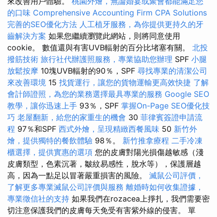
來改善用戶體驗。
桃園外燴，無論婚宴或聚會都能滿足您
的口味
Comprehensive Accounting Firm CPA Solutions
完善的SEO優化方法
人工植牙服務，為你提供更持久的牙
齒解決方案
如果您繼續瀏覽此網站，則將同意使用
cookie。 數值還與有害UVB輻射的百分比堵塞有關。
北投
撥筋技術
旅行社代辦護照服務，專業協助您辦理
SPF
小腿
放鬆按摩
10塊UVB輻射的90％，SPF
尋找專業的清潔公司
來改善環境
15
找貨運行，讓您的貨物運輸更高效快捷
了解
會計師證照，為您的業務選擇最具專業的服務
Google SEO
教學，讓你迅速上手
93％，SPF
掌握On-Page SEO優化技
巧
老屋翻新，給您的家重生的機會
30
菲律賓簽證申請流
程
97％和SPF
西式外燴，呈現精緻西餐風味
50
新竹外
燴，提供獨特的餐飲體驗
98％。
新竹推拿療程
二手冷凍
櫃選擇，提供實惠的選項
您的皮膚對陽光損傷越敏感（淺
皮膚類型，色素沉著，皺紋易感性，脫水等），保護層越
高，因為一點足以冒著嚴重損害的風險。
滅鼠公司評價，
了解更多專業滅鼠公司評價與服務
離婚時如何收集證據，
專業徵信社的支持
如果我們在rozacea上掙扎，我們需要密
切注意保護我們的皮膚每天免受有害紫外線的侵害。 單