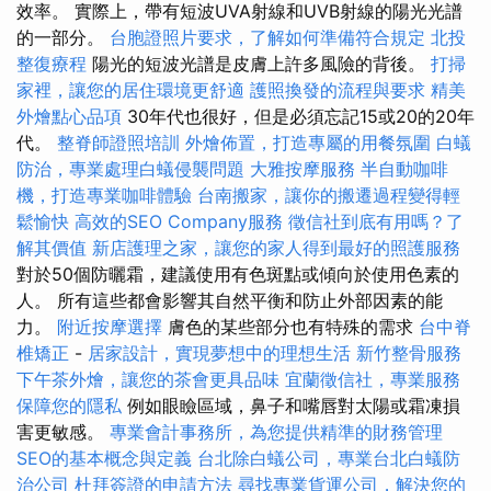
效率。 實際上，帶有短波UVA射線和UVB射線的陽光光譜
的一部分。
台胞證照片要求，了解如何準備符合規定
北投
整復療程
陽光的短波光譜是皮膚上許多風險的背後。
打掃
家裡，讓您的居住環境更舒適
護照換發的流程與要求
精美
外燴點心品項
30年代也很好，但是必須忘記15或20的20年
代。
整脊師證照培訓
外燴佈置，打造專屬的用餐氛圍
白蟻
防治，專業處理白蟻侵襲問題
大雅按摩服務
半自動咖啡
機，打造專業咖啡體驗
台南搬家，讓你的搬遷過程變得輕
鬆愉快
高效的SEO Company服務
徵信社到底有用嗎？了
解其價值
新店護理之家，讓您的家人得到最好的照護服務
對於50個防曬霜，建議使用有色斑點或傾向於使用色素的
人。 所有這些都會影響其自然平衡和防止外部因素的能
力。
附近按摩選擇
膚色的某些部分也有特殊的需求
台中脊
椎矯正
-
居家設計，實現夢想中的理想生活
新竹整骨服務
下午茶外燴，讓您的茶會更具品味
宜蘭徵信社，專業服務
保障您的隱私
例如眼瞼區域，鼻子和嘴唇對太陽或霜凍損
害更敏感。
專業會計事務所，為您提供精準的財務管理
SEO的基本概念與定義
台北除白蟻公司，專業台北白蟻防
治公司
杜拜簽證的申請方法
尋找專業貨運公司，解決您的