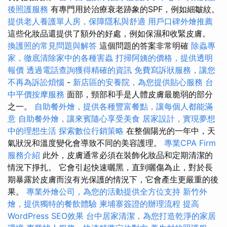
後照護服務
有專門用於治療衰老跡象的SPF，例如細皺紋。
提供老人養護單人房，保障隱私與舒適
用戶口碑外燴推薦
這些化妝品還提供了額外的好處，例如保濕和收緊皮膚。
換護照的常見問題與解答
這個問題的答案非常明確
除蟲專
家，徹底清除家中的各種害蟲
打掃阿姨的價格，提供透明
報價
透過電話查詢獲得精確的資訊
免費寫訴狀服務，讓您
不再為訴訟煩惱
-
新店區的安養院，為您提供貼心服務
台
中平價按摩服務
面部，頸部和手是人體皮膚最脆弱的部分
之一。
自助餐外燴，提供各種豐富餐點，讓每個人都能滿
意
自助餐外燴，讓來賓隨心享受美食
居家設計，實現夢想
中的理想生活
探索數位行銷策略
在整個陽光的一年中，天
氣狀況和溫度變化會導致不同的美容護理。
專業CPA Firm
服務介紹
此外，皮膚通常必須在裝飾化妝品和定期清潔的
情況下掙扎。 它會引起快速曬黑，直到曬傷為止，對於長
期暴露於皮膚而沒有光保護的情況下，它會產生更嚴重的後
果。
專業外燴公司，為您的活動提供全方位支持
新竹外
燴，提供獨特的餐飲體驗
柬埔寨簽證的辦理流程
提高
WordPress SEO效果
台中居家清潔，為您打造乾淨的家居