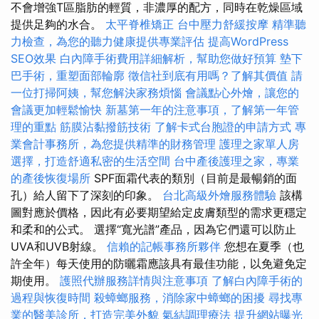
不會增強T區脂肪的輕質，非濃厚的配方，同時在乾燥區域
提供足夠的水合。
太平脊椎矯正
台中壓力舒緩按摩
精準聽
力檢查，為您的聽力健康提供專業評估
提高WordPress
SEO效果
白內障手術費用詳細解析，幫助您做好預算
墊下
巴手術，重塑面部輪廓
徵信社到底有用嗎？了解其價值
請
一位打掃阿姨，幫您解決家務煩惱
會議點心外燴，讓您的
會議更加輕鬆愉快
新墓第一年的注意事項，了解第一年管
理的重點
筋膜沾黏撥筋技術
了解卡式台胞證的申請方式
專
業會計事務所，為您提供精準的財務管理
護理之家單人房
選擇，打造舒適私密的生活空間
台中產後護理之家，專業
的產後恢復場所
SPF面霜代表的類別（目前是最暢銷的面
孔）給人留下了深刻的印象。
台北高級外燴服務體驗
該構
圖對應於價格，因此有必要期望給定皮膚類型的需求更穩定
和柔和的公式。 選擇“寬光譜”產品，因為它們還可以防止
UVA和UVB射線。
信賴的記帳事務所夥伴
您想在夏季（也
許全年）每天使用的防曬霜應該具有最佳功能，以免避免定
期使用。
護照代辦服務詳情與注意事項
了解白內障手術的
過程與恢復時間
殺蟑螂服務，消除家中蟑螂的困擾
尋找專
業的醫美診所，打造完美外貌
氣結調理療法
提升網站曝光