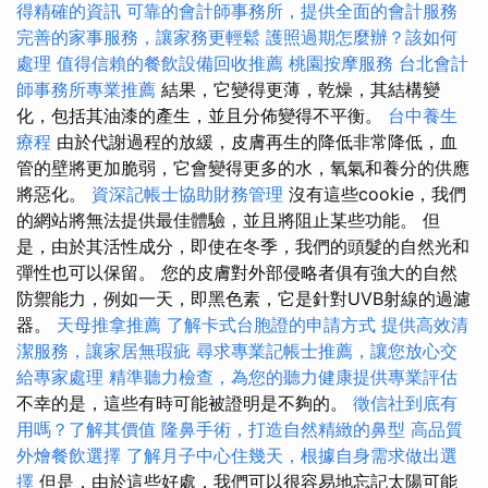
得精確的資訊
可靠的會計師事務所，提供全面的會計服務
完善的家事服務，讓家務更輕鬆
護照過期怎麼辦？該如何
處理
值得信賴的餐飲設備回收推薦
桃園按摩服務
台北會計
師事務所專業推薦
結果，它變得更薄，乾燥，其結構變
化，包括其油漆的產生，並且分佈變得不平衡。
台中養生
療程
由於代謝過程的放緩，皮膚再生的降低非常降低，血
管的壁將更加脆弱，它會變得更多的水，氧氣和養分的供應
將惡化。
資深記帳士協助財務管理
沒有這些cookie，我們
的網站將無法提供最佳體驗，並且將阻止某些功能。 但
是，由於其活性成分，即使在冬季，我們的頭髮的自然光和
彈性也可以保留。 您的皮膚對外部侵略者俱有強大的自然
防禦能力，例如一天，即黑色素，它是針對UVB射線的過濾
器。
天母推拿推薦
了解卡式台胞證的申請方式
提供高效清
潔服務，讓家居無瑕疵
尋求專業記帳士推薦，讓您放心交
給專家處理
精準聽力檢查，為您的聽力健康提供專業評估
不幸的是，這些有時可能被證明是不夠的。
徵信社到底有
用嗎？了解其價值
隆鼻手術，打造自然精緻的鼻型
高品質
外燴餐飲選擇
了解月子中心住幾天，根據自身需求做出選
擇
但是，由於這些好處，我們可以很容易地忘記太陽可能