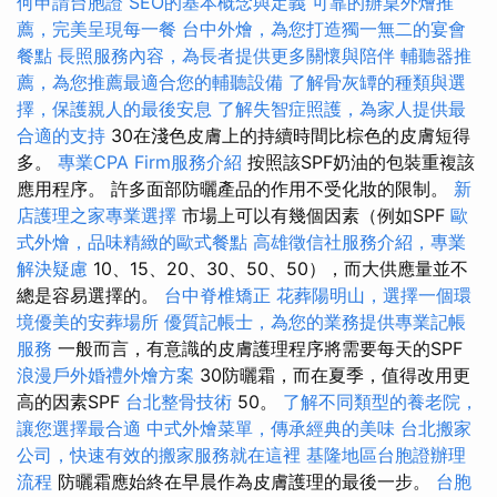
何申請台胞證
SEO的基本概念與定義
可靠的辦桌外燴推
薦，完美呈現每一餐
台中外燴，為您打造獨一無二的宴會
餐點
長照服務內容，為長者提供更多關懷與陪伴
輔聽器推
薦，為您推薦最適合您的輔聽設備
了解骨灰罈的種類與選
擇，保護親人的最後安息
了解失智症照護，為家人提供最
合適的支持
30在淺色皮膚上的持續時間比棕色的皮膚短得
多。
專業CPA Firm服務介紹
按照該SPF奶油的包裝重複該
應用程序。 許多面部防曬產品的作用不受化妝的限制。
新
店護理之家專業選擇
市場上可以有幾個因素（例如SPF
歐
式外燴，品味精緻的歐式餐點
高雄徵信社服務介紹，專業
解決疑慮
10、15、20、30、50、50），而大供應量並不
總是容易選擇的。
台中脊椎矯正
花葬陽明山，選擇一個環
境優美的安葬場所
優質記帳士，為您的業務提供專業記帳
服務
一般而言，有意識的皮膚護理程序將需要每天的SPF
浪漫戶外婚禮外燴方案
30防曬霜，而在夏季，值得改用更
高的因素SPF
台北整骨技術
50。
了解不同類型的養老院，
讓您選擇最合適
中式外燴菜單，傳承經典的美味
台北搬家
公司，快速有效的搬家服務就在這裡
基隆地區台胞證辦理
流程
防曬霜應始終在早晨作為皮膚護理的最後一步。
台胞