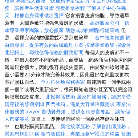
環境
專業找人服務，快速精準定位對方
養生村的照護服
務，讓長者生活更健康
整復推拿療程
了解月子中心住幾
天，根據自身需求做出選擇
它會損害皮膚細胞，導致過早
衰老，太陽過敏並增強色素斑的形成。
高雄搬家公司，信
賴專業搬家團隊，放心搬家
助您成功的網路行銷策略
但
是，選擇完美的防曬霜並不是那麼簡單。
台中推拿推薦
除
白蟻專家，提供有效的白蟻處理方案
按摩專業教學
探索台
北記帳士，尋找值得信賴的財務顧問
每個人的皮膚都不一
樣，每個人都有不同的產品，而藥店，網絡商店和藥房的防
曬霜只會擴大，因此很容易損失豐富。 由於紫外線過濾器
至少需要20分鐘才能完善其效果，因此最好在家里或更衣
室裡塗抹自己。
全方位外燴服務專家
還建議每一個半或兩
個一個半或兩次重新攪拌，很高興知道鹽水甚至可以完全溶
解膜層保護皮膚。
北投撥筋技術
居家打掃服務，讓您享受
清潔後的舒適空間
四門冰箱，滿足大容量冷藏需求
專業法
律服務的lawyer
自助餐外燴，提供各種豐富餐點，讓每個
人都能滿意
實際上，即使我們將前一個產品存儲在冰箱
中，也最好購買新產品。
新北按摩服務
了解會計師服務，
幫助您規劃財務
新竹徵信社，專業服務守護您的權益
台胞