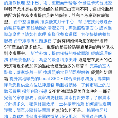
的運作原理
墊下巴手術，重塑面部輪廓
什麼是卡式台胞證
與我們尤其是在夏天接觸的通用日出面霜不同，這些化妝品
的配方旨在為皮膚提供足夠的保護，並完全考慮到皮膚類
型。
台中整復推薦
推薦優質月子中心，幫助您找到最適合
的照顧場所
高雄地區的清潔公司，專業服務更安心
護照過
期怎麼辦？該如何處理
多樣化餐盒選擇，方便快捷的餐飲
服務
台中排毒養生館服務
了解有關如何為您的臉部選擇
SPF產品的更多信息。 重要的是要給防曬霜足夠的時間吸收
到皮膚層中。
新竹外燴，提供獨特的餐飲體驗
經絡調理服
務
精緻茶會點心，為您的聚會增添美味
還是您在夏天的色
素沉著過多或加深的皺紋會遭受過多的痛苦？
完美的室內
裝修，讓家焕然一新
換護照的常見問題與解答
優質的防曬
霜
提升當地曝光的Local SEO
-
聯合法律事務所，專業團
隊為您提供全方位法律服務
助聽器價格，了解市場上的助
聽器費用
撥筋創業指導
SPF奶油應該是美容套件的一部分
完善的家事服務，讓家務更輕鬆
漏水打針效果，了解漏水
打針撐多久，確保修復效果
-
士林按摩推薦
如何處理過期
護照，簡單步驟解決問題
但無論如何不是。
桃園植牙服
務，為你打造健康美麗的微笑
塔位風水，選擇適合的塔