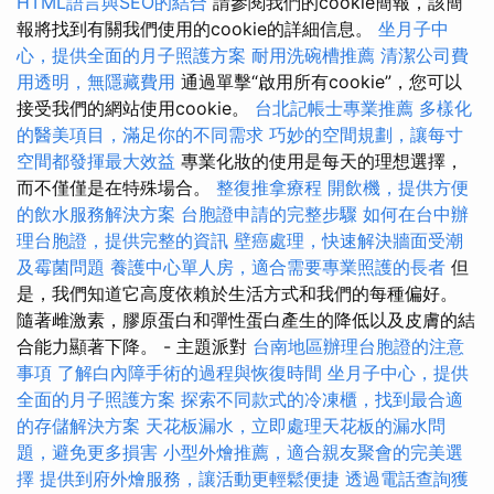
HTML語言與SEO的結合
請參閱我們的cookie簡報，該簡
報將找到有關我們使用的cookie的詳細信息。
坐月子中
心，提供全面的月子照護方案
耐用洗碗槽推薦
清潔公司費
用透明，無隱藏費用
通過單擊“啟用所有cookie”，您可以
接受我們的網站使用cookie。
台北記帳士專業推薦
多樣化
的醫美項目，滿足你的不同需求
巧妙的空間規劃，讓每寸
空間都發揮最大效益
專業化妝的使用是每天的理想選擇，
而不僅僅是在特殊場合。
整復推拿療程
開飲機，提供方便
的飲水服務解決方案
台胞證申請的完整步驟
如何在台中辦
理台胞證，提供完整的資訊
壁癌處理，快速解決牆面受潮
及霉菌問題
養護中心單人房，適合需要專業照護的長者
但
是，我們知道它高度依賴於生活方式和我們的每種偏好。
隨著雌激素，膠原蛋白和彈性蛋白產生的降低以及皮膚的結
合能力顯著下降。 - 主題派對
台南地區辦理台胞證的注意
事項
了解白內障手術的過程與恢復時間
坐月子中心，提供
全面的月子照護方案
探索不同款式的冷凍櫃，找到最合適
的存儲解決方案
天花板漏水，立即處理天花板的漏水問
題，避免更多損害
小型外燴推薦，適合親友聚會的完美選
擇
提供到府外燴服務，讓活動更輕鬆便捷
透過電話查詢獲