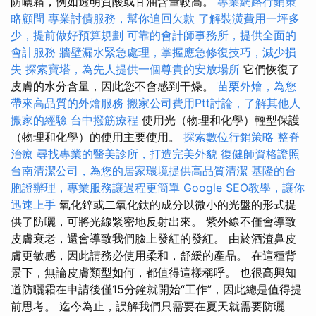
防曬霜，例如透明質酸或甘油含量較高。
專業網路行銷策
略顧問
專業討債服務，幫你追回欠款
了解裝潢費用一坪多
少，提前做好預算規劃
可靠的會計師事務所，提供全面的
會計服務
牆壁漏水緊急處理，掌握應急修復技巧，減少損
失
探索寶塔，為先人提供一個尊貴的安放場所
它們恢復了
皮膚的水分含量，因此您不會感到干燥。
苗栗外燴，為您
帶來高品質的外燴服務
搬家公司費用Ptt討論，了解其他人
搬家的經驗
台中撥筋療程
使用光（物理和化學）輕型保護
（物理和化學）的使用主要使用。
探索數位行銷策略
整脊
治療
尋找專業的醫美診所，打造完美外貌
復健師資格證照
台南清潔公司，為您的居家環境提供高品質清潔
基隆的台
胞證辦理，專業服務讓過程更簡單
Google SEO教學，讓你
迅速上手
氧化鋅或二氧化鈦的成分以微小的光盤的形式提
供了防曬，可將光線緊密地反射出來。 紫外線不僅會導致
皮膚衰老，還會導致我們臉上發紅的發紅。 由於酒渣鼻皮
膚更敏感，因此請務必使用柔和，舒緩的產品。 在這種背
景下，無論皮膚類型如何，都值得這樣稱呼。 也很高興知
道防曬霜在申請後僅15分鐘就開始“工作”，因此總是值得提
前思考。 迄今為止，誤解我們只需要在夏天就需要防曬