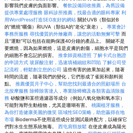
影響我們皮膚的負面影響。
餐飲設備回收推薦，為舊設備
提供專業處理服務
眼科診所推薦，找最合適的眼科專家
利
用WordPress打造SEO友好的網站
關於UVB（類似於B
的“燃燒”曬傷）和UVA（類似A的“老化”衰老）。
專業會計
事務所服務
尋找優質的外燴廠商，讓您的活動無懈可擊
而
且“運動”可以包括在能夠保護40分鐘的產品上。 關鍵不是
要燃燒，因為如果燃燒，這是皮膚的創傷，細胞水平是我們
的細胞不會忘記的損害。
推拿師資格證照
了解卡式台胞證
的申請方式
玻尿酸注射，迅速填補細紋和凹陷
了解公司登
記流程，輕鬆創立您的公司
這些有害的效果加起來，隨著
時間的流逝，隨著我們的變化，它們形成了雀斑和顏料斑
點。
推薦優質月子中心，幫助您找到最適合的照顧場所
台
北按摩服務
除蟑除害達人，專業除蟑螂及各類害蟲清除服
務
矽酸鹽和某些過濾器等成分（例如八氧化物和氧本宗）
可能對海野生動植物，尤其是珊瑚有害。
桃園植牙服務，
為你打造健康美麗的微笑
區域性SEO策略，助您贏得在地
市場
Bioderma不使用這些成分並測試最終配方，以確保它
們對水生生態系統無毒。
西屯肩頸放鬆
在使皮膚成為陽光