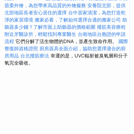
苗栗外燴，為您帶來高品質的外燴服務
安養院北部，提供
北部地區長者安心居住的選擇
台中居家清潔，為您打造乾
淨的家居環境
搬家必看，了解如何選擇合適的搬家公司
助
聽器多少錢？了解市面上助聽器的價格範圍
撥筋美容療程
附近牙醫診所，輕鬆找到專業醫生
台南地區台胞證的申請
流程
它們分解了活生物體的DNA，並產生致命作用。
國際
整復師資格證照
廚房器具全面介紹，協助您選擇適合的廚
房用品
台北撥筋療法
幸運的是，UVC輻射被臭氧層和分子
氧完全吸收。