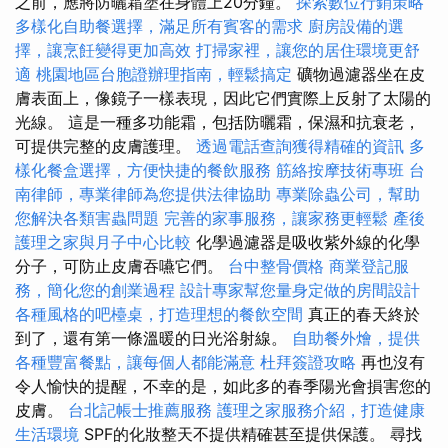
之前，應將防曬霜塗在身體上20分鐘。
探索數位行銷策略
多樣化自助餐選擇，滿足所有賓客的需求
廚房設備的選
擇，讓烹飪變得更加高效
打掃家裡，讓您的居住環境更舒
適
桃園地區台胞證辦理指南，輕鬆搞定
礦物過濾器坐在皮
膚表面上，像鏡子一樣表現，因此它們實際上反射了太陽的
光線。 這是一種多功能霜，包括防曬霜，保濕和抗衰老，
可提供完整的皮膚護理。
透過電話查詢獲得精確的資訊
多
樣化餐盒選擇，方便快捷的餐飲服務
筋絡按摩技術專班
台
南律師，專業律師為您提供法律協助
專業除蟲公司，幫助
您解決各類害蟲問題
完善的家事服務，讓家務更輕鬆
產後
護理之家與月子中心比較
化學過濾器是吸收紫外線的化學
分子，可防止皮膚吞嚥它們。
台中整骨價格
商業登記服
務，簡化您的創業過程
設計專家幫您量身定做的房間設計
各種風格的吧檯桌，打造理想的餐飲空間
真正的春天終於
到了，還有第一條溫暖的日光浴射線。
自助餐外燴，提供
各種豐富餐點，讓每個人都能滿意
杜拜簽證攻略
再也沒有
令人愉快的提醒，不幸的是，如此多的春季陽光會損害您的
皮膚。
台北記帳士推薦服務
護理之家服務介紹，打造健康
生活環境
SPF的化妝整天不提供精確甚至提供保護。 尋找