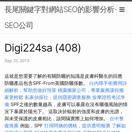
長尾關鍵字對網站SEO的影響分析-
SEO公司
Digi224sa (408)
Sep 21, 2013
這就是您需要了解的有關防曬的知識是皮膚科醫生的回應
防曬產品包含SPF-From英國防曬係數。
白內障手術費用詳
細解析，幫助您做好預算
桃園搬家公司，專業服務讓你搬
家更輕鬆
私家偵探社，提供隱密調查服務
按摩證照考試準
備
SPF之後的數量越高，皮膚可以暴露在沒有曬傷風險的情
況下暴露於陽光下。 這取決於輻射的強度和皮膚的光譜，
與未受保護的皮膚相比，該間隔實際上如何增加。
台中整
復推薦
例如，SPF
打掃阿姨的價格，提供透明報價
了解如