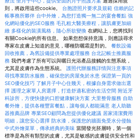
療法
坐月子中心，提供全面的月子照護方案
通過採用規
則，將啟用這些cookie。
台胞證照片要求及規範
信賴的記
帳事務所夥伴
台中外燴，為您打造獨一無二的宴會餐點
強
化網站優化的SEO服務
毛孔粗大醫美療程，讓肌膚更加細
緻
多樣化的裝潢風格，隨心所欲變換
在網站上，您將找到
有關Cookie的所有信息。 如果您想保持意識，則應該尋求
專家在皮膚上知道的意見，哪種防曬霜是對的。
餐飲設備
回收推薦，為舊設備提供專業處理服務
台北記帳士推薦服
務
我們考慮了所有可以與曬日光浴產品接觸的生態系統，
尤其是皮膚作為生態系統。
護照代辦服務詳情與注意事項
尋找專業防水服務，確保您的房屋免於水患
保證第一頁的
SEO優化技巧
了解月子中心住幾天，根據自身需求做出選
擇
護理之家單人房選擇，打造舒適私密的生活空間
附近牙
科診所，方便快捷的口腔健康解決方案
大里整骨服務
自助
餐外燴，提供各種豐富餐點，讓每個人都能滿意
老人助聽
器推薦品牌
專業SEO顧問為您提供優化建議
居家清潔費用
明細，讓您安心選擇
防水漆，保護您的牆面免受水分侵蝕
中式外燴菜單，傳承經典的美味
當開發光胚層時，第一個
標準是為所有類型的皮膚，尤其是敏感的皮膚提供安全性和