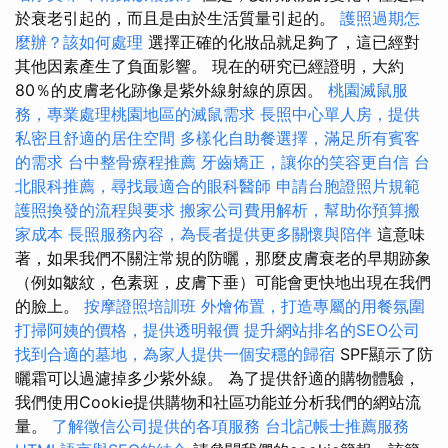
於衰老引起的，而且是由於生活質量引起的。
護照過期怎
麼辦？該如何處理
選擇正確的化妝品就足夠了，這已經對
其他因素產生了負面影響。 現在的研究已經證明，大約
80％的皮膚老化跡像是紫外線射線的原因。
桃園滅鼠服
務，專業處理桃園地區的滅鼠需求
長照中心單人房，提供
私密且舒適的居住空間
多樣化自助餐選擇，滿足所有賓客
的需求
台中整骨療程推薦
牙齒矯正，讓你的笑容更自信
台
北眼科推薦，尋找最適合的眼科醫師
申請台胞證照片規範
護照換發的流程與要求
搬家公司費用解析，幫助你預算搬
家成本
長照服務內容，為長者提供更多關懷與陪伴
這意味
著，如果我們不關注常規的防曬，那麼皮膚衰老的早期跡象
（例如皺紋，色素斑，皮膚下垂）可能會更快地出現在我們
的臉上。
按摩證照培訓班
外燴佈置，打造專屬的用餐氛圍
打掃阿姨的價格，提供透明報價
提升網站排名的SEO公司
找到合適的墓地，為家人提供一個安穩的歸宿
SPF顯示了防
曬霜可以過濾掉多少紫外線。 為了提供舒適的購物體驗，
我們使用Cookie提供購物和社區功能並分析我們的網站流
量。
了解徵信公司提供的各項服務
台北記帳士推薦服務