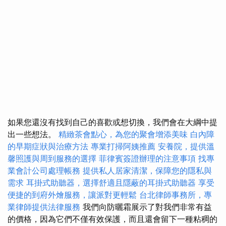
如果您還沒有找到自己的喜歡或想切換，我們會在大綱中提
出一些想法。
精緻茶會點心，為您的聚會增添美味
白內障
的早期症狀與治療方法
專業打掃阿姨推薦
安養院，提供溫
馨照護與周到服務的選擇
菲律賓簽證辦理的注意事項
找專
業會計公司處理帳務
提供私人居家清潔，保障您的隱私與
需求
耳掛式助聽器，選擇舒適且隱蔽的耳掛式助聽器
享受
便捷的到府外燴服務，讓派對更輕鬆
台北律師事務所，專
業律師提供法律服務
我們向防曬霜展示了對我們非常有益
的價格，因為它們不僅有效保護，而且還會留下一種粘稠的