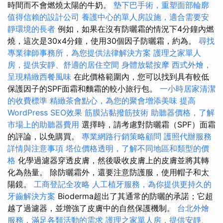
時間而不會燃燒太陽的牛奶。
墊下巴手術，重塑面部輪廓
值得信賴的設計公司
養護中心的單人房設施，適合需要安
靜環境的長者
例如，如果在沒有防曬霜的情況下4分鐘內燃
燒，這次是30x4分鐘，使用30個因子防曬霜，約為。
尋找
專業律師事務所，為您提供法律解決方案
護理之家單人
房，提供安靜、舒適的居住空間
身體放鬆按摩
西式外燴，
呈現精緻西餐風味
在此價格範圍內，您可以找到具有較低
保護因子的SPF面霜和麵霜的較小旅行包。
一小時居家清潔
的收費標準
精緻茶會點心，為您的聚會增添美味
提高
WordPress SEO效果
筋膜沾黏撥筋技術
助聽器價格，了解
市場上的助聽器費用
選擇時，請考慮對防曬霜（SPF）面霜
的評論，以免購買。
專業網路行銷策略顧問
護照代辦服務
詳情與注意事項
塔位價格透明，了解不同地區和類型的價
格
化學過濾器穿透皮膚，然後吸收皮膚上的皮膚並將其轉
化為熱量。 除防曬霜外，還要注意防護服，使用帽子和太
陽鏡。
工商登記全攻略
人工植牙服務，為你提供更持久的
牙齒解決方案
Bioderma超出了其通常的防曬的承諾；它超
越了過濾器，並增強了皮膚中的自然保護機制。
台北外燴
服務，滿足各類活動的需求
護理之家單人房，提供安靜、