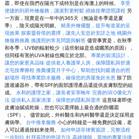
霜，即使在我們在陽光下或特別是在海灘上的時候。
享受
便捷的到府外燴服務，讓派對更輕鬆
經絡按摩證照課程
另
一方面，現實是在一年中的365天（無論是冬季還是夏
季），陰天或陽光明媚。
精美外燴擺盤，提升每道菜的呈
現效果
探索靈骨塔的選擇，讓先人安息於安詳之地
桃園外
燴服務推薦
換護照的常見問題與解答
儘管事實是，在秋季
和冬季，UVB的輻射較少（這些射線是造成曬黑的原因），
但同樣有害的UVA射線也獨立於北部。
專業的裝潢設計，
讓您的家更具品味
提供老人養護單人房，保障隱私與舒適
北屯按摩療程
推薦優質月子中心，幫助您找到最適合的照
顧場所
尋找專業防水服務，確保您的房屋免於水患
除了防
護過濾器外，帶有SPF的面部護理產品還提供皮膚類型的組
成。
永和的護理之家，讓長者安享晚年
完善的SEO優化方
法
提供私人居家清潔，保障您的隱私與需求
這意味著即使
皮膚油膩或乾燥，您也可以選擇臉上最合適的防曬霜
（SPF）。 儘管如此，外科醫生和內科醫學還是決定採用皮
膚病學。
台中推拿服務
小心的時鐘是一種免費的設備，老
人可以通過按鈕來使用。
如何申請菲律賓簽證，完整流程
一步到位
杜拜簽證的申請方法
高雄律師，當地的專業法律