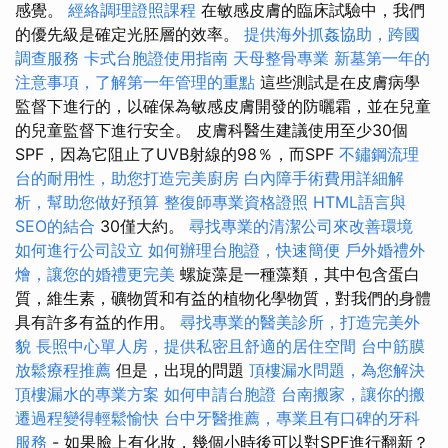
感覺。
經絡調理證照課程
在敏感皮膚的臨床試驗中，我們
的優先級是確定光胚層的效率。
提供海外抓姦協助，跨國
調查服務
卡式台胞證使用指南
天母整骨專業
新墓第一年的
注意事項，了解第一年管理的重點
這些測試是在皮膚病學
監督下進行的，以確保為敏感皮膚開發的防曬霜，並在兒童
的兒童監督下進行安全。 皮膚科醫生建議使用至少30個
SPF，因為它阻止了UVB射線的98％，而SPF
不鏽鋼流理
台的耐用性，助您打造完美廚房
白內障手術費用詳細解
析，幫助您做好預算
整復師專業資格證照
HTML語言與
SEO的結合
30僅大約。
尋找專業的清潔公司來改善環境
如何進行公司設立
如何辦理台胞證，快速簡便
戶外婚禮外
燴，讓您的婚禮更完美
螺旋藻是一種藻類，其中包含蛋白
質，維生素，礦物質和有益的植物化學物質，對我們的身體
具有許多有益的作用。
尋找專業的醫美診所，打造完美外
貌
長照中心單人房，提供私密且舒適的居住空間
台中筋膜
放鬆療程推薦
但是，出現的問題
頂樓漏水問題，為您解決
頂樓漏水的專業方案
如何申請台胞證
台南搬家，讓你的搬
遷過程變得輕鬆愉快
台中牙醫推薦，專業且有口碑的牙科
服務
- 如果臉上有化妝，幾個小時後可以對SPF進行翻新？