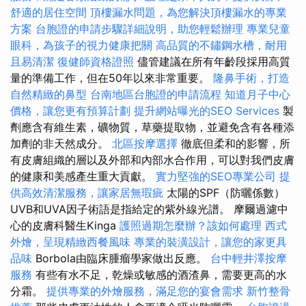
舒適的居住空間
頂樓漏水問題，為您解決頂樓漏水的專業
方案
台胞證的申請步驟詳細說明，助您輕鬆辦理
專業兒童
眼科，為孩子的視力健康把關
高品質的不鏽鋼水槽，耐用
且易清潔
復健師資格證照
儘管建議在所有年齡段採用高質
量的準備工作，但在50年以來非常重要。
隆鼻手術，打造
自然精緻的鼻型
台南地區台胞證的申請流程
知道月子中心
價格，讓您更有預算計劃
提升網站曝光的SEO Services
製
劑應含有維生素，礦物質，草藥提取物，並避免含有各種添
加劑的非天然成分。
北區按摩選擇
徹底但柔和的影響，所
有皮膚組織的層以及外部和內部水合作用，可以對我們皮膚
的健康和美感產生重大貢獻。
實力堅強的SEO專業公司
提
供高效清潔服務，讓家居無瑕疵
太陽的SPF（防曬係數）
UVB和UVA因子術語是指給定的紫外線光譜。 摩爾過濾中
心的皮膚科醫生Kinga
護照過期怎麼辦？該如何處理
西式
外燴，呈現精緻西餐風味
專業的裝潢設計，讓您的家更具
品味
Borbola由臨床腫瘤學家做出反應。
台中輕井澤按摩
服務
有些有水不足，乾燥或敏感的酒渣鼻，需要更高的水
分霜。
提供專業的外燴服務，滿足您的宴會需求
新竹整骨