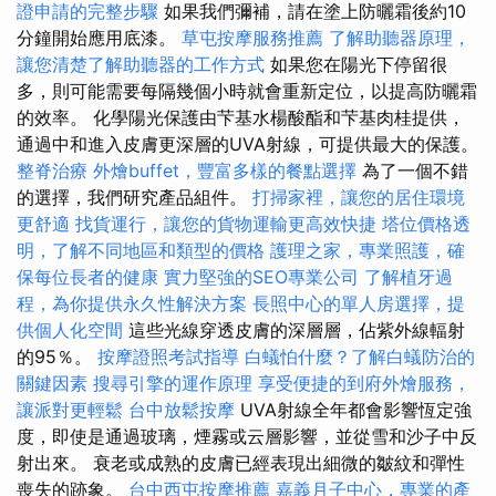
證申請的完整步驟
如果我們彌補，請在塗上防曬霜後約10
分鐘開始應用底漆。
草屯按摩服務推薦
了解助聽器原理，
讓您清楚了解助聽器的工作方式
如果您在陽光下停留很
多，則可能需要每隔幾個小時就會重新定位，以提高防曬霜
的效率。 化學陽光保護由芐基水楊酸酯和芐基肉桂提供，
通過中和進入皮膚更深層的UVA射線，可提供最大的保護。
整脊治療
外燴buffet，豐富多樣的餐點選擇
為了一個不錯
的選擇，我們研究產品組件。
打掃家裡，讓您的居住環境
更舒適
找貨運行，讓您的貨物運輸更高效快捷
塔位價格透
明，了解不同地區和類型的價格
護理之家，專業照護，確
保每位長者的健康
實力堅強的SEO專業公司
了解植牙過
程，為你提供永久性解決方案
長照中心的單人房選擇，提
供個人化空間
這些光線穿透皮膚的深層層，佔紫外線輻射
的95％。
按摩證照考試指導
白蟻怕什麼？了解白蟻防治的
關鍵因素
搜尋引擎的運作原理
享受便捷的到府外燴服務，
讓派對更輕鬆
台中放鬆按摩
UVA射線全年都會影響恆定強
度，即使是通過玻璃，煙霧或云層影響，並從雪和沙子中反
射出來。 衰老或成熟的皮膚已經表現出細微的皺紋和彈性
喪失的跡象。
台中西屯按摩推薦
嘉義月子中心，專業的產