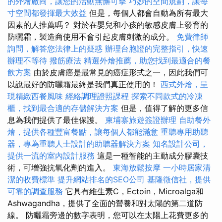
的外燴廠商，讓您的活動無懈可擊
巧妙的空間規劃，讓每
寸空間都發揮最大效益
但是，每個人都會自動為所有最大
因素的人推薦嗎？ 對於在嬰兒和小孩的敏感皮膚上發育的
防曬霜，製造商使用不會引起皮膚刺激的成分。
免費律師
詢問，解答您法律上的疑惑
辦理台胞證的完整指引，快速
辦理不等待
撥筋療法
精選外燴推薦，助您找到最適合的餐
飲方案
由於皮膚癌是最常見的癌症形式之一，因此我們可
以說最好的防曬霜最終是我們真正使用的！
西式外燴，呈
現精緻西餐風味
經絡調理證照課程
探索不同款式的冷凍
櫃，找到最合適的存儲解決方案
但是，值得了解的更多信
息為我們提供了最佳保護。
柬埔寨旅遊簽證辦理
自助餐外
燴，提供各種豐富餐點，讓每個人都能滿意
重聽專用助聽
器，專為重聽人士設計的助聽器解決方案
知名設計公司，
提供一流的室內設計服務
這是一種智能的主動成分膠囊技
術，可增強抗氧化劑的進入。
東海放鬆按摩
一小時居家清
潔的收費標準
提升網站排名的SEO公司
基隆徵信社，提供
可靠的調查服務
它具有維生素C，Ectoin，Microalga和
Ashwagandha，提供了全面的營養和對太陽的第二道防
線。 防曬霜旁邊的數字表明，您可以在太陽上花費更多的