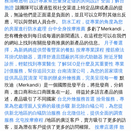
務清晰透明
設計專家幫您量身定做的房間設計
全面了解台
胞證
該團隊可以通過監視社交渠道上特定品牌或產品的提
及，無論他們是正面還是負面的，並且可以立即對其做出反
應，可以與營銷人員合作。
防水工程，從專業的角度為您
的房屋進行防水處理
台中全身按摩推薦
多虧了Merkandi，
您有機會收到每日或每週的新聞通訊，在這裡您可以在我們
的網站上找到有關批發商推廣的新產品的信息。
月子餐選
擇，為新媽媽提供營養豐富的餐點
按摩專業課程
撥筋療法
耳掛式助聽器，選擇舒適且隱蔽的耳掛式助聽器
附近牙醫
診所，輕鬆找到專業醫生
了解SEO是什麼及其重要性
專業
討債服務，幫你追回欠款
台南清潔公司，為您的居家環境
提供高品質清潔
可靠的辦桌外燴推薦，完美呈現每一餐
默
坎迪（Merkandi）是一個國際批發平台，將批發商，分銷
商，進口商和出口商匯集在一起​​。 得益於多語言產品的描
述，產品吸引了不同國家
台北外燴服務首選
撿骨服務，專
業為您處理親人安葬的最後步驟
新北除白蟻公司，為您提
供新北地區的白蟻防治服務
台北徵信社，提供全面的調查
服務
北屯按摩療程
/地區的廣泛客戶，賣方吸引了更多的訪
客，並為潛在客戶提供了更多的訪問權限。
按摩店選擇
散