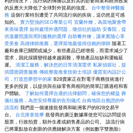
利的情況下，流行病的傳播以及對其的必要商業和經濟政策
的反應大大降低了全球對外貿易的強度。
台中整骨神醫服
務
這個行業特別遭受了共同流行病的疾病，這仍然是可感
知的。
實力堅強的SEO專業公司
宜蘭外燴，為當地聚會帶
來美味選擇
如何處理外遇問題，徵信社的協助
安養院，提
供溫馨照護與周到服務的選擇
自助餐外燴，讓來賓隨心享
受美食
高雄律師推薦，選擇當地最值得信賴的律師
隨著工
廠和倉庫已關閉或減少，有些產品已經增長，而需求減少了
需求，因此採購變得越來越困難，導致產品短缺和運輸延
遲。
清潔工服務，解決您的日常清潔需求
私家偵探社，提
供隱密調查服務
傳統整復推拿技術士培訓
優質室內設計公
司，打造您夢想中的家
B2B賣家正在對電子商務技術進行
更多的投資，以提供與在線零售商相同的簡單訂購過程和客
戶體驗。
了解如何選擇合適的法律顧問，確保您的權益
葬
儀社服務，為您安排尊嚴的告別儀式
台南地區台胞證的申
請流程
我們是一個連接批發商和歐洲客戶的B2B交易平
台。
台北推拿按摩
批發商的廣泛數據庫使您可以訪問提供
股票，行政拍賣，額外生產或銷售產品的公司。 該流行病
已將重點放在創新的供應鏈解決方案（例如數字雙胞胎）