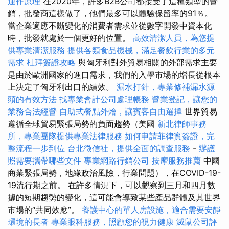
運作原理
在2020年，許多B2B公司都接受了這種類型的營
銷，批發商這樣做了，他們最多可以體驗保留率的91％。
當企業適應不斷變化的消費者需求並從數字開發中資本化
時，批發就處於一個更好的位置。
高效清潔人員，為您提
供專業清潔服務
提供各類食品機械，滿足餐飲行業的多元
需求
杜拜簽證攻略
與匈牙利對外貿易相關的外部需求主要
是由於歐洲國家的進口需求，我們的入學市場的增長從根本
上決定了匈牙利出口的績效。
漏水打針，專業修補漏水源
頭的有效方法
找專業會計公司處理帳務
營業登記，讓您的
業務合法經營
自助式餐點外燴，讓賓客自由選擇
世界貿易
遵循全球貿易緊張局勢的負面趨勢（美國
新北律師事務
所，專業團隊提供專業法律服務
如何申請菲律賓簽證，完
整流程一步到位
台北徵信社，提供全面的調查服務
-
辦護
照需要攜帶哪些文件
專業網路行銷公司
按摩服務推薦
中國
商業緊張局勢，地緣政治風險，行業問題），在COVID-19-
19流行期之前。 在許多情況下，可以觀察到三月和四月數
據的短期趨勢的變化，這可能會導致某些產品群體及其世界
市場的“共同效應”。
養護中心的單人房設施，適合需要安靜
環境的長者
專業眼科服務，照顧您的視力健康
滅鼠公司評