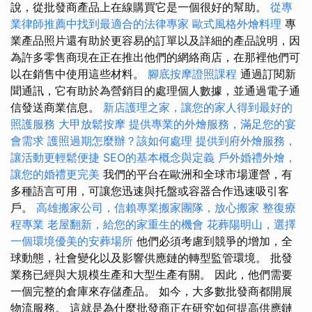
說，從批發商產品上在線購買它是一個很好的幫助。
從專
業律師推薦中找到最適合的法律專家
歐式風格外燴料理
專
業產品照片還有助於更容易的訂單以及詳細的產品說明，因
為許多零售商現在正在推出他們的網絡商店，在那裡他們可
以在銷售中使用這些材料。
腳底按摩證照課程
通過訂閱新
聞通訊，它有助於為營銷目的處理個人數據，並通過電子通
信發送商業信息。
新店護理之家，讓您的家人得到最好的
照護服務
大甲放鬆按摩
提供專業的外燴服務，滿足您的宴
會需求
護照過期怎麼辦？該如何處理
提供到府外燴服務，
讓活動更輕鬆便捷
SEO的基本概念與定義
戶外婚禮外燴，
讓您的婚禮更完美
我們的平台在歐洲和全球市場運營，有
多種語言可用，可讓您迅速與托盤或容器合作迅速吸引客
戶。
高雄搬家公司，信賴專業搬家團隊，放心搬家
整復療
程專業
老屋翻新，給您的家重生的機會
花葬陽明山，選擇
一個環境優美的安葬場所
他們必須考慮到競爭的增加，全
球動態，社會變化以及影響供應鏈的轉型監管環境。 批發
業務已經與大規模生產和大型生產有關。 因此，他們需要
一個完整的倉庫來存儲產品。 如今，大多數批發商都開展
物流服務。 這就是為什麼批發商正在研究如何提高供應鏈