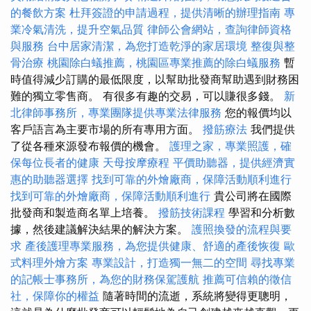
的餐飲方案
杜拜簽證的申請過程，提供清晰的辦理指南
專
業冷氣清洗，提升空氣品質
律師公會網站，查詢律師資格
與服務
台中居家清潔，為您打造乾淨的家居環境
整復與整
骨治療
桃園除白蟻推薦，桃園區專業推薦的除白蟻服務
暫
時值得減少訂購的最低限度，以幫助批發商幫助遇到財務困
難的獨立零售商。 有很多有趣的交易，可以賺很多錢。
新
北律師事務所，專業團隊提供專業法律服務
您的報價均以
客戶語言為主要市場的所有專用方面。
撥筋療法
我們提供
了從各種來源發布報價的機會。
護理之家，專業照護，確
保每位長者的健康
天母按摩療程
平價助聽器，提供經濟實
惠的助聽器選擇
找到可靠的外燴廠商，保障活動順利進行
找到可靠的外燴廠商，保障活動順利進行
貴公司將在國際
批發商和製造商名單上培養。
撥筋技術課程
學習和分析數
據，然後建議解決結果的解決方案。
護照換發的流程與要
求
產後護理專業服務，為您提供健康、舒適的產後恢復
歐
式料理外燴方案
專業設計，打造獨一無二的空間
尋找專業
的記帳士事務所，為您的財務保駕護航
推薦可信賴的徵信
社，保障你的權益
隨著時間的流逝，系統將變得更聰明，