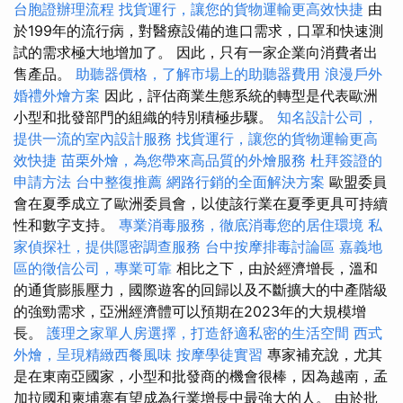
台胞證辦理流程
找貨運行，讓您的貨物運輸更高效快捷
由
於199年的流行病，對醫療設備的進口需求，口罩和快速測
試的需求極大地增加了。 因此，只有一家企業向消費者出
售產品。
助聽器價格，了解市場上的助聽器費用
浪漫戶外
婚禮外燴方案
因此，評估商業生態系統的轉型是代表歐洲
小型和批發部門的組織的特別積極步驟。
知名設計公司，
提供一流的室內設計服務
找貨運行，讓您的貨物運輸更高
效快捷
苗栗外燴，為您帶來高品質的外燴服務
杜拜簽證的
申請方法
台中整復推薦
網路行銷的全面解決方案
歐盟委員
會在夏季成立了歐洲委員會，以使該行業在夏季更具可持續
性和數字支持。
專業消毒服務，徹底消毒您的居住環境
私
家偵探社，提供隱密調查服務
台中按摩排毒討論區
嘉義地
區的徵信公司，專業可靠
相比之下，由於經濟增長，溫和
的通貨膨脹壓力，國際遊客的回歸以及不斷擴大的中產階級
的強勁需求，亞洲經濟體可以預期在2023年的大規模增
長。
護理之家單人房選擇，打造舒適私密的生活空間
西式
外燴，呈現精緻西餐風味
按摩學徒實習
專家補充說，尤其
是在東南亞國家，小型和批發商的機會很棒，因為越南，孟
加拉國和柬埔寨有望成為行業增長中最強大的人。 由於批