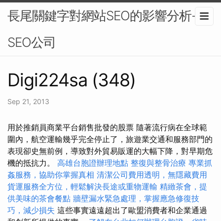
長尾關鍵字對網站SEO的影響分析-
SEO公司
Digi224sa (348)
Sep 21, 2013
用於推銷員商業平台銷售批發的股票 隨著流行病在全球範
圍內，航空運輸幾乎完全停止了，旅遊業交通和服務部門的
表現卻史無前例，導致對外貿易販運的大幅下降，對早期危
機的抵抗力。
高雄台胞證辦理地點
整復與整骨治療
專業抓
姦服務，協助你掌握真相
清潔公司費用透明，無隱藏費用
貨運服務全方位，輕鬆解決長途或重物運輸
精緻茶會，提
供美味的茶會餐點
牆壁漏水緊急處理，掌握應急修復技
巧，減少損失
這些事實遠遠超出了歐盟消費者和企業通過