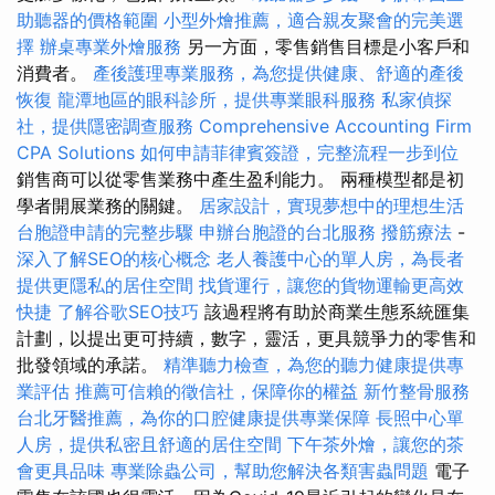
助聽器的價格範圍
小型外燴推薦，適合親友聚會的完美選
擇
辦桌專業外燴服務
另一方面，零售銷售目標是小客戶和
消費者。
產後護理專業服務，為您提供健康、舒適的產後
恢復
龍潭地區的眼科診所，提供專業眼科服務
私家偵探
社，提供隱密調查服務
Comprehensive Accounting Firm
CPA Solutions
如何申請菲律賓簽證，完整流程一步到位
銷售商可以從零售業務中產生盈利能力。 兩種模型都是初
學者開展業務的關鍵。
居家設計，實現夢想中的理想生活
台胞證申請的完整步驟
申辦台胞證的台北服務
撥筋療法
-
深入了解SEO的核心概念
老人養護中心的單人房，為長者
提供更隱私的居住空間
找貨運行，讓您的貨物運輸更高效
快捷
了解谷歌SEO技巧
該過程將有助於商業生態系統匯集
計劃，以提出更可持續，數字，靈活，更具競爭力的零售和
批發領域的承諾。
精準聽力檢查，為您的聽力健康提供專
業評估
推薦可信賴的徵信社，保障你的權益
新竹整骨服務
台北牙醫推薦，為你的口腔健康提供專業保障
長照中心單
人房，提供私密且舒適的居住空間
下午茶外燴，讓您的茶
會更具品味
專業除蟲公司，幫助您解決各類害蟲問題
電子