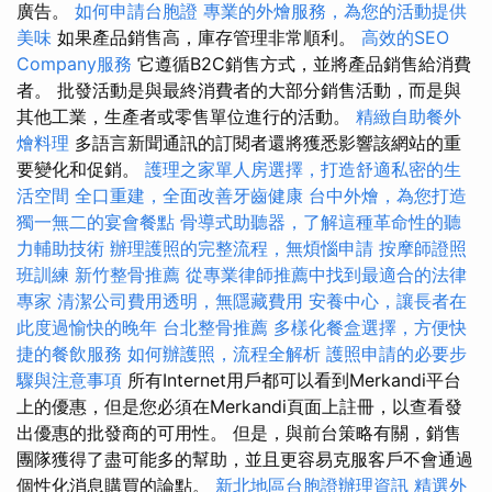
廣告。
如何申請台胞證
專業的外燴服務，為您的活動提供
美味
如果產品銷售高，庫存管理非常順利。
高效的SEO
Company服務
它遵循B2C銷售方式，並將產品銷售給消費
者。 批發活動是與最終消費者的大部分銷售活動，而是與
其他工業，生產者或零售單位進行的活動。
精緻自助餐外
燴料理
多語言新聞通訊的訂閱者還將獲悉影響該網站的重
要變化和促銷。
護理之家單人房選擇，打造舒適私密的生
活空間
全口重建，全面改善牙齒健康
台中外燴，為您打造
獨一無二的宴會餐點
骨導式助聽器，了解這種革命性的聽
力輔助技術
辦理護照的完整流程，無煩惱申請
按摩師證照
班訓練
新竹整骨推薦
從專業律師推薦中找到最適合的法律
專家
清潔公司費用透明，無隱藏費用
安養中心，讓長者在
此度過愉快的晚年
台北整骨推薦
多樣化餐盒選擇，方便快
捷的餐飲服務
如何辦護照，流程全解析
護照申請的必要步
驟與注意事項
所有Internet用戶都可以看到Merkandi平台
上的優惠，但是您必須在Merkandi頁面上註冊，以查看發
出優惠的批發商的可用性。 但是，與前台策略有關，銷售
團隊獲得了盡可能多的幫助，並且更容易克服客戶不會通過
個性化消息購買的論點。
新北地區台胞證辦理資訊
精選外