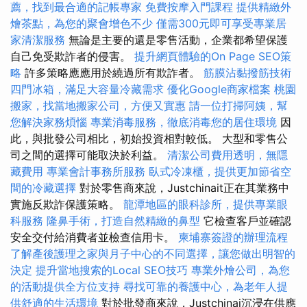
薦，找到最合適的記帳專家
免費按摩入門課程
提供精緻外
燴茶點，為您的聚會增色不少
僅需300元即可享受專業居
家清潔服務
無論是主要的還是零售活動，企業都希望保護
自己免受欺詐者的侵害。
提升網頁體驗的On Page SEO策
略
許多策略應應用於繞過所有欺詐者。
筋膜沾黏撥筋技術
四門冰箱，滿足大容量冷藏需求
優化Google商家檔案
桃園
搬家，找當地搬家公司，方便又實惠
請一位打掃阿姨，幫
您解決家務煩惱
專業消毒服務，徹底消毒您的居住環境
因
此，與批發公司相比，初始投資相對較低。 大型和零售公
司之間的選擇可能取決於利益。
清潔公司費用透明，無隱
藏費用
專業會計事務所服務
臥式冷凍櫃，提供更加節省空
間的冷藏選擇
對於零售商來說，Justchinait正在其業務中
實施反欺詐保護策略。
龍潭地區的眼科診所，提供專業眼
科服務
隆鼻手術，打造自然精緻的鼻型
它檢查客戶並確認
安全交付給消費者並檢查信用卡。
柬埔寨簽證的辦理流程
了解產後護理之家與月子中心的不同選擇，讓您做出明智的
決定
提升當地搜索的Local SEO技巧
專業外燴公司，為您
的活動提供全方位支持
尋找可靠的養護中心，為老年人提
供舒適的生活環境
對於批發商來說，Justchinai沉浸在供應