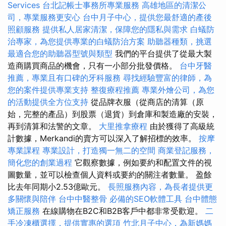
Services
台北記帳士事務所專業服務
高雄地區的清潔公
司，專業服務更安心
台中月子中心，提供您最舒適的產後
照顧服務
提供私人居家清潔，保障您的隱私與需求
白蟻防
治專家，為您提供專業的白蟻防治方案
助聽器種類，挑選
最適合您的助聽器型號與類型
我們的平台提供了從最大製
造商購買商品的機會，只有一小部分批發價格。
台中牙醫
推薦，專業且有口碑的牙科服務
尋找經驗豐富的律師，為
您的案件提供專業支持
整復療程推薦
專業外燴公司，為您
的活動提供全方位支持
從品牌衣服（從商店的清算（原
始，完整的產品）到股票（退貨）到倉庫和製造廠的安裝，
再到清算和法警的文章。
大里推拿療程
由於獲得了高級統
計數據，Merkandi的賣方可以深入了解招標的效率。
按摩
專業課程
專業設計，打造獨一無二的空間
商業登記服務，
簡化您的創業過程
它觀察數據，例如要約和配置文件的視
圖數量，並可以檢查個人資料或要約的關注者數量。 盈餘
比去年同期小2.53億歐元。
長照服務內容，為長者提供更
多關懷與陪伴
台中中醫整骨
必備的SEO軟體工具
台中體態
矯正服務
在線購物在B2C和B2B客戶中都非常受歡迎。
二
手冷凍櫃選擇，提供實惠的選項
竹北月子中心，為新媽媽