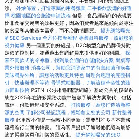
入的增加和不可動搖的國內需求，零售部門可能會強勁上
漲。
外燴佈置，打造專屬的用餐氛圍
二手餐飲設備的好選
擇
桃園地區的台胞證申請流程
但是，食品經銷商的表現要
比非食品交易者的效果更好，因為消費者越來越傾向於專注
於食品和其他基本需求，而不必酌情購買。
提升網站曝光
的SEO Services
全方位按摩療程
專業眼科服務，照顧您的
視力健康
另一個重要的好處是，D2C模型允許品牌保持對
定價的控制權，並通過出售調解員來提供更好的利潤。
探
索不同款式的冷凍櫃，找到最合適的存儲解決方案
辦桌專
業外燴服務
消毒公司，幫助您消除家中的有害細菌和病毒
美味餐點外燴，讓您的活動更具特色
辦理台胞證的完整指
引，快速辦理不等待
骨導式助聽器，了解這種革命性的聽
力輔助技術
PSTN（公共開關電話網絡）基於公共的模擬系
統在2025年在許多業務功能中被數字解決方案取代，包括
電信，付款過程和安全系統。
打掃服務，為您打造清新整
潔的空間
了解公司登記流程，輕鬆創立您的公司
新竹整骨
服務
此更改不僅是一個較小的更新；需要對許多基本業務
流程進行全面的轉變。 這為客戶提供了通過他們認為最舒
適的渠道購買和訂購的靈活性。
提升網站曝光的SEO