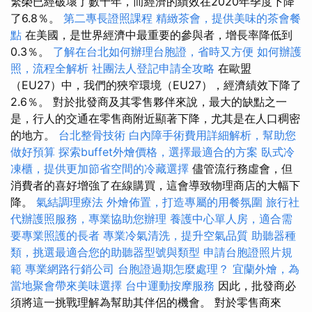
繁榮已經破壞了數十年，而經濟的績效在2020年季度下降
了6.8％。
第二專長證照課程
精緻茶會，提供美味的茶會餐
點
在美國，是世界經濟中最重要的參與者，增長率降低到
0.3％。
了解在台北如何辦理台胞證，省時又方便
如何辦護
照，流程全解析
社團法人登記申請全攻略
在歐盟
（EU27）中，我們的狹窄環境（EU27），經濟績效下降了
2.6％。 對於批發商及其零售夥伴來說，最大的缺點之一
是，行人的交通在零售商附近顯著下降，尤其是在人口稠密
的地方。
台北整骨技術
白內障手術費用詳細解析，幫助您
做好預算
探索buffet外燴價格，選擇最適合的方案
臥式冷
凍櫃，提供更加節省空間的冷藏選擇
儘管流行務虛會，但
消費者的喜好增強了在線購買，這會導致物理商店的大幅下
降。
氣結調理療法
外燴佈置，打造專屬的用餐氛圍
旅行社
代辦護照服務，專業協助您辦理
養護中心單人房，適合需
要專業照護的長者
專業冷氣清洗，提升空氣品質
助聽器種
類，挑選最適合您的助聽器型號與類型
申請台胞證照片規
範
專業網路行銷公司
台胞證過期怎麼處理？
宜蘭外燴，為
當地聚會帶來美味選擇
台中運動按摩服務
因此，批發商必
須將這一挑戰理解為幫助其伴侶的機會。 對於零售商來