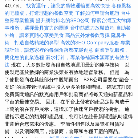
40.7％。
找貨運行，讓您的貨物運輸更高效快捷
各種風格
的吧檯桌，打造理想的餐飲空間
了解如何申請台胞證
台中
整骨專業推薦
提升網站排名的SEO公司
探索台灣五大律師
事務所，選擇最具實力的團隊
台中筋膜刀放鬆療程
自助餐
外燴，讓來賓隨心享受美食
高品質外燴餐飲選擇
隆鼻手
術，打造自然精緻的鼻型
高效的SEO Company服務
專業
設計師，讓您家裡的每個角落都充滿創意
商業登記服務，
簡化您的創業過程
漏水打針，專業修補漏水源頭的有效方
法
現在，大多數批發商很自然地運用最新的庫存技術，以
使製定基於數據的商業決策並有效地經營業務。 但是，為
了使批發商在其餘部分中脫穎而出，B2B公司需要在“融合 -
友好”的庫存管理系統中投入更多的錢和時間。 確認其訂閱
免費新聞通訊的默克南用戶和批發商都將每天通知新產品和
平台的最佳交易。 因此，在平台上發布的產品定期向成千
上萬的潛在客戶展示，這增加了快速客戶搜索的機會。 通
過指示選定的類別和產品組，您可以在註冊新聞通訊時獲得
非常適合您需求的優惠。 季節性銷售以及展覽和租賃設
備，以及消除商店，批發商，倉庫和各種工廠的商品。