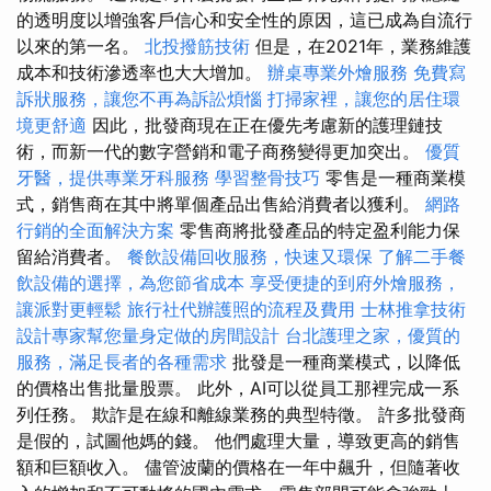
的透明度以增強客戶信心和安全性的原因，這已成為自流行
以來的第一名。
北投撥筋技術
但是，在2021年，業務維護
成本和技術滲透率也大大增加。
辦桌專業外燴服務
免費寫
訴狀服務，讓您不再為訴訟煩惱
打掃家裡，讓您的居住環
境更舒適
因此，批發商現在正在優先考慮新的護理鏈技
術，而新一代的數字營銷和電子商務變得更加突出。
優質
牙醫，提供專業牙科服務
學習整骨技巧
零售是一種商業模
式，銷售商在其中將單個產品出售給消費者以獲利。
網路
行銷的全面解決方案
零售商將批發產品的特定盈利能力保
留給消費者。
餐飲設備回收服務，快速又環保
了解二手餐
飲設備的選擇，為您節省成本
享受便捷的到府外燴服務，
讓派對更輕鬆
旅行社代辦護照的流程及費用
士林推拿技術
設計專家幫您量身定做的房間設計
台北護理之家，優質的
服務，滿足長者的各種需求
批發是一種商業模式，以降低
的價格出售批量股票。 此外，AI可以從員工那裡完成一系
列任務。 欺詐是在線和離線業務的典型特徵。 許多批發商
是假的，試圖他媽的錢。 他們處理大量，導致更高的銷售
額和巨額收入。 儘管波蘭的價格在一年中飆升，但隨著收