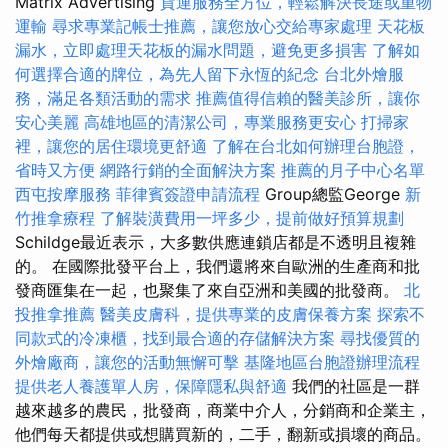
Matrix Advertising
貨運服務全方位，輕鬆解決長途或重物
運輸
尋求專業記帳士推薦，讓您放心交給專家處理
天花板
漏水，立即處理天花板的漏水問題，避免更多損害
了解如
何選擇合適的牌位，為先人留下永恆的紀念
台北外燴服
務，滿足各類活動的需求
推薦值得信賴的醫美診所，讓你
安心美麗
高雄地區的清潔公司，專業服務更安心
打掃家
裡，讓您的居住環境更舒適
了解在台北如何辦理台胞證，
省時又方便
網路行銷的全面解決方案
推薦的月子中心名單
西屯按摩服務
菲律賓簽證申請流程
Group總監George
新
竹推拿療程
了解裝潢費用一坪多少，提前做好預算規劃
Schildge最近表示，大多數供應連鎖店都是不透明且複雜
的。 在國際批發平台上，我們還將來自歐洲的生產商和批
發商匯集在一起​​，也聚集了來自亞洲和美國的批發商。
北
投推拿推薦
醫美皮膚科，提供專業的皮膚保養方案
探索不
同款式的冷凍櫃，找到最合適的存儲解決方案
尋找優質的
外燴廠商，讓您的活動無懈可擊
基隆地區台胞證辦理流程
提供老人養護單人房，保障隱私與舒適
我們的社區是一群
越來越多的農民，批發商，商業中介人，分銷商和企業主，
他們每天都提供或想購買新的，二手，翻新或損壞的商品。