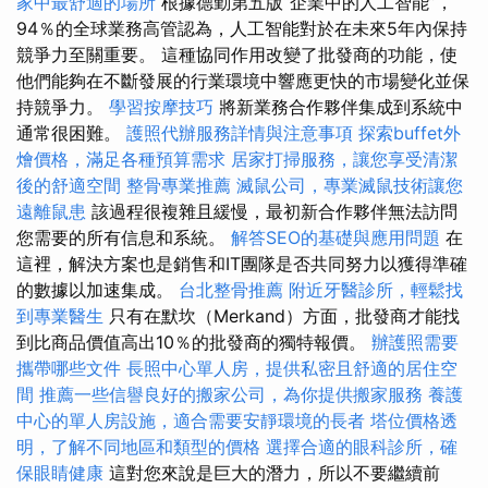
家中最舒適的場所
根據德勤第五版“企業中的人工智能”，
94％的全球業務高管認為，人工智能對於在未來5年內保持
競爭力至關重要。 這種協同作用改變了批發商的功能，使
他們能夠在不斷發展的行業環境中響應更快的市場變化並保
持競爭力。
學習按摩技巧
將新業務合作夥伴集成到系統中
通常很困難。
護照代辦服務詳情與注意事項
探索buffet外
燴價格，滿足各種預算需求
居家打掃服務，讓您享受清潔
後的舒適空間
整骨專業推薦
滅鼠公司，專業滅鼠技術讓您
遠離鼠患
該過程很複雜且緩慢，最初新合作夥伴無法訪問
您需要的所有信息和系統。
解答SEO的基礎與應用問題
在
這裡，解決方案也是銷售和IT團隊是否共同努力以獲得準確
的數據以加速集成。
台北整骨推薦
附近牙醫診所，輕鬆找
到專業醫生
只有在默坎（Merkand）方面，批發商才能找
到比商品價值高出10％的批發商的獨特報價。
辦護照需要
攜帶哪些文件
長照中心單人房，提供私密且舒適的居住空
間
推薦一些信譽良好的搬家公司，為你提供搬家服務
養護
中心的單人房設施，適合需要安靜環境的長者
塔位價格透
明，了解不同地區和類型的價格
選擇合適的眼科診所，確
保眼睛健康
這對您來說是巨大的潛力，所以不要繼續前