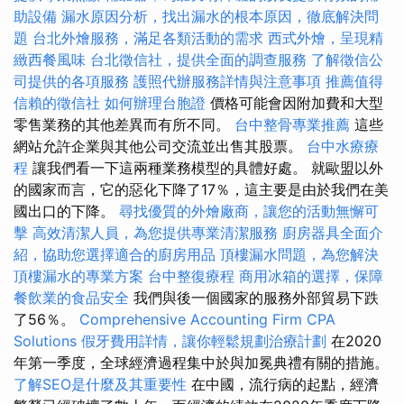
助設備
漏水原因分析，找出漏水的根本原因，徹底解決問
題
台北外燴服務，滿足各類活動的需求
西式外燴，呈現精
緻西餐風味
台北徵信社，提供全面的調查服務
了解徵信公
司提供的各項服務
護照代辦服務詳情與注意事項
推薦值得
信賴的徵信社
如何辦理台胞證
價格可能會因附加費和大型
零售業務的其他差異而有所不同。
台中整骨專業推薦
這些
網站允許企業與其他公司交流並出售其股票。
台中水療療
程
讓我們看一下這兩種業務模型的具體好處。 就歐盟以外
的國家而言，它的惡化下降了17％，這主要是由於我們在美
國出口的下降。
尋找優質的外燴廠商，讓您的活動無懈可
擊
高效清潔人員，為您提供專業清潔服務
廚房器具全面介
紹，協助您選擇適合的廚房用品
頂樓漏水問題，為您解決
頂樓漏水的專業方案
台中整復療程
商用冰箱的選擇，保障
餐飲業的食品安全
我們與後一個國家的服務外部貿易下跌
了56％。
Comprehensive Accounting Firm CPA
Solutions
假牙費用詳情，讓你輕鬆規劃治療計劃
在2020
年第一季度，全球經濟過程集中於與加冕典禮有關的措施。
了解SEO是什麼及其重要性
在中國，流行病的起點，經濟