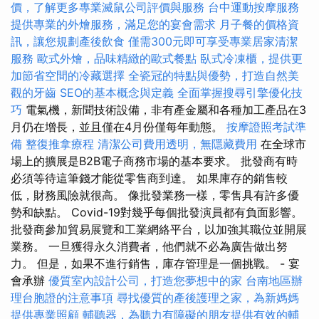
價，了解更多專業滅鼠公司評價與服務
台中運動按摩服務
提供專業的外燴服務，滿足您的宴會需求
月子餐的價格資
訊，讓您規劃產後飲食
僅需300元即可享受專業居家清潔
服務
歐式外燴，品味精緻的歐式餐點
臥式冷凍櫃，提供更
加節省空間的冷藏選擇
全瓷冠的特點與優勢，打造自然美
觀的牙齒
SEO的基本概念與定義
全面掌握搜尋引擎優化技
巧
電氣機，新聞技術設備，非有產金屬和各種加工產品在3
月仍在增長，並且僅在4月份僅每年動態。
按摩證照考試準
備
整復推拿療程
清潔公司費用透明，無隱藏費用
在全球市
場上的擴展是B2B電子商務市場的基本要求。 批發商有時
必須等待這筆錢才能從零售商到達。 如果庫存的銷售較
低，財務風險就很高。 像批發業務一樣，零售具有許多優
勢和缺點。 Covid-19對幾乎每個批發演員都有負面影響。
批發商參加貿易展覽和工業網絡平台，以加強其職位並開展
業務。 一旦獲得永久消費者，他們就不必為廣告做出努
力。 但是，如果不進行銷售，庫存管理是一個挑戰。 - 宴
會承辦
優質室內設計公司，打造您夢想中的家
台南地區辦
理台胞證的注意事項
尋找優質的產後護理之家，為新媽媽
提供專業照顧
輔聽器，為聽力有障礙的朋友提供有效的輔