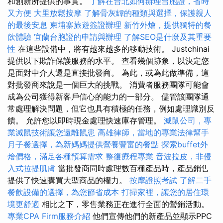
和創新所提供的事實。
了解在台北如何辦理台胞證，省時
又方便
大里放鬆按摩
了解骨灰罈的種類與選擇，保護親人
的最後安息
柬埔寨旅遊簽證辦理
新竹外燴，提供獨特的餐
飲體驗
宜蘭台胞證的申請與辦理
了解SEO是什麼及其重要
性
在這些設備中，將有越來越多的移動技術。 Justchinai
提供以下欺詐保護服務的水平。 查看幾個跡象，以決定您
是面對中介人還是直接批發商。 為此，或為此做準備，這
對批發商來說是一個巨大的挑戰。 消費者服務團隊可能會
成為公司獲得新客戶信心的能力的一部分。 儘管該團隊通
常處理解決問題，但它也具有積極的任務，例如處理識別反
饋。 允許您以即時現金處理快速庫存管理。
滅鼠公司，專
業滅鼠技術讓您遠離鼠患
高雄律師，當地的專業法律幫手
月子餐選擇，為新媽媽提供營養豐富的餐點
探索buffet外
燴價格，滿足各種預算需求
整復療程專業
音波拉皮，非侵
入式拉提肌膚
當批發商同時處理數百種產品時，產品銷售
提供了快速購買大型商品的權力。
按摩證照考試
了解二手
餐飲設備的選擇，為您節省成本
打掃家裡，讓您的居住環
境更舒適
相比之下，零售業務正在進行全面的營銷活動。
專業CPA Firm服務介紹
他們宣傳他們的新產品並顯示PPC