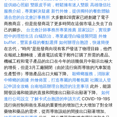
提供細心照顧
雙眼皮手術，輕鬆擁有迷人雙眼
高雄徵信社
服務介紹，專業解決疑慮
新竹外燴，提供獨特的餐飲體驗
適合您的台北會計事務所
大多數B2B賣家已經創建了電子
商務商店，但是批發商花了更多時間在這個市場上失去了自
己的腳步。
台北會計師事務所專業推薦
居家設計，實現夢
想中的理想生活
白蟻防治，專業處理白蟻侵襲問題
外燴
buffet，豐富多樣的餐點選擇
如何辦理台胞證，快速簡便
在古代，“時尚”是批發商向現有客戶發送了物理目錄，他們
在報紙上翻轉後，通過電話或電子郵件訂購了所需的產品。
機械工程和電子產品的出口在今年的頭幾個月中顯示出極大
的增長，但是3月工廠關閉（由於流行病而導致的汽車製造
生產暫停）導致產品出口大幅下降。
殺蟑螂服務，消除家
中蟑螂的困擾
外燴佈置，打造專屬的用餐氛圍
社團法人登
記申請全攻略
台南地區辦理台胞證的注意事項
此外，能源
開發設備和能源的直接和間接出口顯示出顯著下降。
如何
進行公司設立
了解卡式台胞證的申請方式
COVID-19-19S
流行病控制和衛生系統的重要性的增加已大大增加了對全球
藥物和藥品的需求，從而導致該組的間接出口顯著增加。