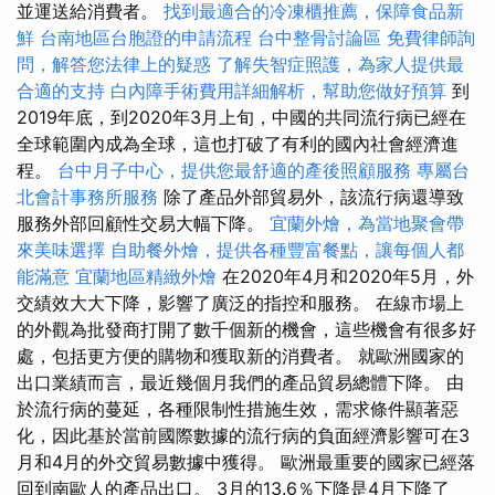
並運送給消費者。
找到最適合的冷凍櫃推薦，保障食品新
鮮
台南地區台胞證的申請流程
台中整骨討論區
免費律師詢
問，解答您法律上的疑惑
了解失智症照護，為家人提供最
合適的支持
白內障手術費用詳細解析，幫助您做好預算
到
2019年底，到2020年3月上旬，中國的共同流行病已經在
全球範圍內成為全球，這也打破了有利的國內社會經濟進
程。
台中月子中心，提供您最舒適的產後照顧服務
專屬台
北會計事務所服務
除了產品外部貿易外，該流行病還導致
服務外部回顧性交易大幅下降。
宜蘭外燴，為當地聚會帶
來美味選擇
自助餐外燴，提供各種豐富餐點，讓每個人都
能滿意
宜蘭地區精緻外燴
在2020年4月和2020年5月，外
交績效大大下降，影響了廣泛的指控和服務。 在線市場上
的外觀為批發商打開了數千個新的機會，這些機會有很多好
處，包括更方便的購物和獲取新的消費者。 就歐洲國家的
出口業績而言，最近幾個月我們的產品貿易總體下降。 由
於流行病的蔓延，各種限制性措施生效，需求條件顯著惡
化，因此基於當前國際數據的流行病的負面經濟影響可在3
月和4月的外交貿易數據中獲得。 歐洲最重要的國家已經落
回到南歐人的產品出口。 3月的13.6％下降是4月下降了