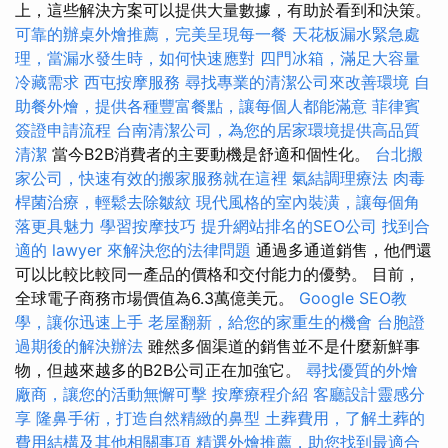
上，這些解決方案可以提供大量數據，有助於看到和決策。
可靠的辦桌外燴推薦，完美呈現每一餐
天花板漏水緊急處
理，當漏水發生時，如何快速應對
四門冰箱，滿足大容量
冷藏需求
西屯按摩服務
尋找專業的清潔公司來改善環境
自
助餐外燴，提供各種豐富餐點，讓每個人都能滿意
菲律賓
簽證申請流程
台南清潔公司，為您的居家環境提供高品質
清潔
當今B2B消費者的主要動機是舒適和個性化。
台北搬
家公司，快速有效的搬家服務就在這裡
氣結調理療法
肉毒
桿菌治療，輕鬆去除皺紋
現代風格的室內裝潢，讓每個角
落更具魅力
學習按摩技巧
提升網站排名的SEO公司
找到合
適的 lawyer 來解決您的法律問題
通過多通道銷售，他們還
可以比較比較同一產品的價格和交付能力的優勢。 目前，
全球電子商務市場價值為6.3萬億美元。
Google SEO教
學，讓你迅速上手
老屋翻新，給您的家重生的機會
台胞證
過期後的解決辦法
雖然多個渠道的銷售並不是什麼新鮮事
物，但越來越多的B2B公司正在加強它。
尋找優質的外燴
廠商，讓您的活動無懈可擊
按摩療程介紹
客廳設計靈感分
享
隆鼻手術，打造自然精緻的鼻型
土葬費用，了解土葬的
費用結構及其他相關事項
精選外燴推薦，助您找到最適合