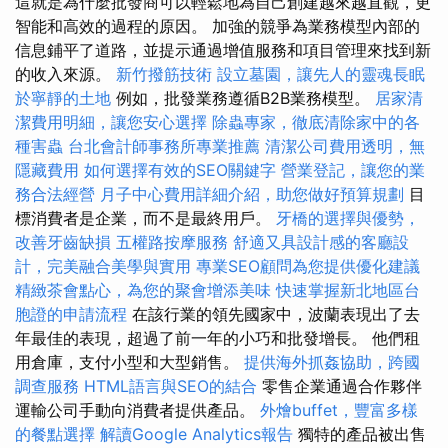
這就是為什麼批發商可以輕鬆地為自己創建越來越直觀，更
智能和高效的過程的原因。 加強的競爭為業務模型內部的
信息鋪平了道路，並提示通過增值服務和項目管理來找到新
的收入來源。
新竹撥筋技術
設立墓園，讓先人的靈魂長眠
於寧靜的土地
例如，批發業務遵循B2B業務模型。
居家清
潔費用明細，讓您安心選擇
除蟲專家，徹底清除家中的各
種害蟲
台北會計師事務所專業推薦
清潔公司費用透明，無
隱藏費用
如何選擇有效的SEO關鍵字
營業登記，讓您的業
務合法經營
月子中心費用詳細介紹，助您做好預算規劃
目
標消費者是企業，而不是最終用戶。
牙橋的選擇與優勢，
改善牙齒缺損
五權路按摩服務
舒適又具設計感的客廳設
計，完美融合美學與實用
專業SEO顧問為您提供優化建議
精緻茶會點心，為您的聚會增添美味
快速掌握新北地區台
胞證的申請流程
在該行業的領先國家中，波蘭表現出了去
年最佳的表現，超過了前一年的小巧和批發增長。 他們租
用倉庫，支付小型和大型銷售。
提供海外抓姦協助，跨國
調查服務
HTML語言與SEO的結合
零售企業通過合作夥伴
運輸公司手動向消費者提供產品。
外燴buffet，豐富多樣
的餐點選擇
解讀Google Analytics報告
獨特的產品被出售