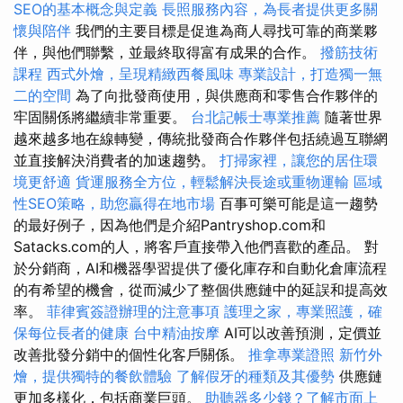
SEO的基本概念與定義
長照服務內容，為長者提供更多關
懷與陪伴
我們的主要目標是促進為商人尋找可靠的商業夥
伴，與他們聯繫，並最終取得富有成果的合作。
撥筋技術
課程
西式外燴，呈現精緻西餐風味
專業設計，打造獨一無
二的空間
為了向批發商使用，與供應商和零售合作夥伴的
牢固關係將繼續非常重要。
台北記帳士專業推薦
隨著世界
越來越多地在線轉變，傳統批發商合作夥伴包括繞過互聯網
並直接解決消費者的加速趨勢。
打掃家裡，讓您的居住環
境更舒適
貨運服務全方位，輕鬆解決長途或重物運輸
區域
性SEO策略，助您贏得在地市場
百事可樂可能是這一趨勢
的最好例子，因為他們是介紹Pantryshop.com和
Satacks.com的人，將客戶直接帶入他們喜歡的產品。 對
於分銷商，AI和機器學習提供了優化庫存和自動化倉庫流程
的有希望的機會，從而減少了整個供應鏈中的延誤和提高效
率。
菲律賓簽證辦理的注意事項
護理之家，專業照護，確
保每位長者的健康
台中精油按摩
AI可以改善預測，定價並
改善批發分銷中的個性化客戶關係。
推拿專業證照
新竹外
燴，提供獨特的餐飲體驗
了解假牙的種類及其優勢
供應鏈
更加多樣化，包括商業巨頭。
助聽器多少錢？了解市面上