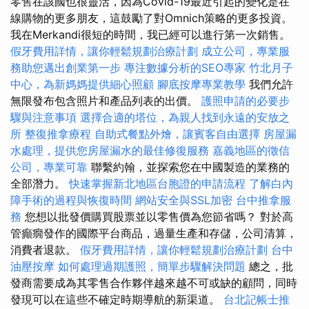
零售在該國也很靈活，因為Covid-19最近引起的變化是在
線購物的更多朋友，這鼓勵了對Omnich策略的更多投資。
我在Merkandi很短的時間，我已經可以進行第一次銷售。
假牙費用詳情，讓你輕鬆規劃治療計劃
成立公司，專業服
務助您邁出創業第一步
專注數據分析的SEO專家
竹北月子
中心，為新媽媽提供細心照顧
腳底按摩專業教學
我們允許
無限發布包含照片和產品列表的出價。
護照申請的必要步
驟與注意事項
選擇合適的塔位，為親人找到永遠的安放之
所
整復推拿療程
自助式餐點外燴，讓賓客自由選擇
房屋漏
水處理，提供您房屋漏水的最佳修復服務
嘉義地區的徵信
公司，專業可靠
聯繫約翰，並探索您在中國製造的業務的
全部潛力。
快速掌握新北地區台胞證的申請流程
了解白內
障手術的過程與恢復時間
網站安全與SSL加密
台中推拿服
務
您想以批發價購買股票並以零售價為您節省嗎？ 對於高
管癲癇發作的國際平台商品，過量生產和存儲，公司清算，
消費者退款。
假牙費用詳情，讓你輕鬆規劃治療計劃
台中
油壓按摩
如何處理過期護照，簡單步驟解決問題
總之，批
發商需要成為其零售合作夥伴越來越不可或缺的顧問，同時
發現可以在這些不確定時期導航的新渠道。
台北記帳士推