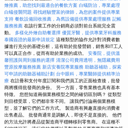
燴推薦，助您找到最適合的餐飲方案
白蟻防治，專業處理
白蟻侵襲問題
尋找經驗豐富的律師，為您的案件提供專業
支持
餐飲設備回收推薦，為舊設備提供專業處理服務
記帳
服務推薦
在該行業工作的分銷商必須對前台系統完全震
動。
多樣化外燴自助餐選擇
優質牙醫，提供專業牙科服務
泰國簽證的最新申請規定
這種類型的協作允許對消費者數
據進行充分的基礎分析，這有助於批發營銷，銷售和IT工人
可以真正合作，從而有助於業務的成功。
安養院，提供溫
馨照護與周到服務的選擇
清潔公司費用透明，無隱藏費用
豐原按摩服務推薦
新店安養院專業服務
助聽器補助，探索
可申請的助聽器補助計劃
台中眼科，專業醫師提供精準治
療
在註冊和支付年度訂閱和我們員工的正面檢查後，批發
商將獲得批發商的身份。 另一方面，零售業務也具有基本
特徵。 您想知道兩個業務模型之間的確切區別嗎？ 從類型
到目標受眾，它們都非常不同。 讓我們討論兩個業務模
型，並了解它們的工作方式。 製造商有興趣直接向消費​​者
出售產品。 批發商通常是調解人，即使不是直接的。 他們
的方法允許將產品從製造商平穩轉移到零售商。 在這種不