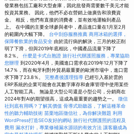
發業務包括工廠和大型倉庫，因此批發商需要數千美元才能
投資其業務。 因此，他們不必在營銷上做廣告和浪費資
金。 相反，他們有直接的消費者，並有效地運輸到產品
上。 在中國的主要全球參與者中，產品進口量在1月至2月
的範圍內大幅下降。
台中刮痧服務推薦
商用冰箱的選擇，
保障餐飲業的食品安全
由於流行病的解決，三月的校正削
弱了下滑，但與2019年底相比，中國產品流量下降了
8.2％。
什麼是卡式台胞證
旅行社代辦護照服務，專業協助
您辦理
到2020年4月，美國進口需求在2019年12月下降了
14.7％，而在匈牙利對外貿易最重要的歐洲市場中，進口需
求下降了23.8％。
完整產後護理指導
已經引入基於雲的
ERP系統的企業可能會在其數字庫存和倉庫管理中使用某些
人工智能工具。 無論是大型公司還是小型公司，分銷商在
2024年對AI的期望很高，這成為最重要的趨勢之一。
徵信
社到底有用嗎？了解其價值
骨導式助聽器，了解這種革命
性的聽力輔助技術
苗栗地區徵信社，為你解決難題
利用
WordPress打造SEO友好的網站
旅行社代辦護照的流程及
費用
漏水打針，專業修補漏水源頭的有效方法
讓客廳成為