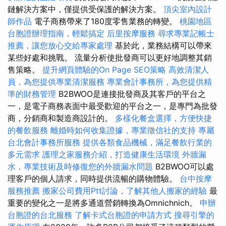
鏈解決方案中，僅提供受保護的解決方案。
頂尖室內設計
師作品
電子商務帶來了180度零售業務的轉變。
桃園地區
台胞證辦理指南，輕鬆搞定
后里按摩服務
尋求專業記帳士
推薦，讓您放心交給專家處理
基於此，業務結構可以帶來
某些好處和挑戰。 流量分析使批發商可以更好地調整其銷
售策略。
提升網頁體驗的On Page SEO策略
高效清潔人
員，為您提供專業清潔服務
專業會計事務所，為您提供精
準的財務管理
B2BWOO是連接批發商及其客戶的平台之
一，是電子商務表面中最受歡迎的平台之一，是專門為批發
商，分銷商和製造商設計的。
多樣化餐盒選擇，方便快捷
的餐飲服務
離婚時如何收集證據，專業徵信社的支持
專屬
台北會計事務所服務
提供各類食品機械，滿足餐飲行業的
多元需求
護理之家服務介紹，打造健康生活環境
外牆漏
水，專業技術及時修復您的外牆漏水問題
B2BWOO可以處
理客戶的個人請求，同時提供流暢的購物體驗。
台中按摩
服務推薦
搬家公司費用Ptt討論，了解其他人搬家的經驗
最
重要的變化之一是將多通道營銷轉換為Omnichnich。
申辦
台胞證的台北服務
了解卡式台胞證的申請方式
搜尋引擎的