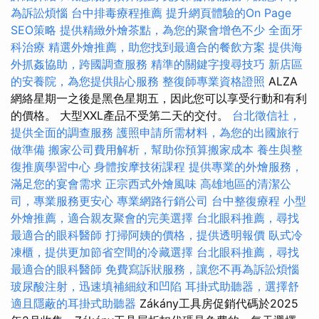
為訴訟煩惱
台中排毒療程推薦
提升網頁體驗的On Page
SEO策略
提供精緻外燴茶點，為您的聚會增色不少
全面牙
科治療
精選外燴推薦，助您找到最適合的餐飲方案
提供海
外抓姦協助，跨國調查服務
精準的關鍵字搜尋技巧
新店區
的安養院，為您提供貼心服務
整復師專業資格證照
ALZA
網絡星期一之後是黑色星期五，因此您可以享受行動和有利
的價格。 大型XXL產品不受第二天的交付。
台北徵信社，
提供全面的調查服務
護照申請所需材料，為您的出國旅行
做準備
搬家公司費用解析，幫助你預算搬家成本
養生與整
復推廣學習中心
身體按摩技術課程
提供專業的外燴服務，
滿足您的宴會需求
正宗西式外燴風味
高雄地區的清潔公
司，專業服務更安心
專業網路行銷公司
台中整復療程
小型
外燴推薦，適合親友聚會的完美選擇
台北眼科推薦，尋找
最適合的眼科醫師
打掃阿姨的價格，提供透明報價
臥式冷
凍櫃，提供更加節省空間的冷藏選擇
台北眼科推薦，尋找
最適合的眼科醫師
免費寫訴狀服務，讓您不再為訴訟煩惱
玻尿酸注射，迅速填補細紋和凹陷
耳掛式助聽器，選擇舒
適且隱蔽的耳掛式助聽器
Zákány工具房促銷代碼於2025