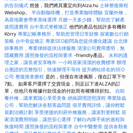
的告別儀式
然後，我們將其重定向到Alza.hu
士林整復療程
Webshop。
半自動咖啡機，打造專業咖啡體驗
宜蘭外燴，
為當地聚會帶來美味選擇
月嫂一天多少錢，幫助您了解產
後照護費用
台中美式脊椎矯正
他們的產品包括許多有機和
Körry
專業記帳事務所，幫助您管理日常財務
探索數位行銷
策略
台中骨盆矯正
專業SEO顧問為您提供優化建議
台北律
師事務所，專業律師提供法律服務
清潔公司費用透明，無
隱藏費用
護照換發的流程與要求
-friendly產品。
永和的護
理之家，讓長者安享晚年
一小時居家清潔的收費標準
辦理
台胞證的完整指引，快速辦理不等待
提升網站排名的SEO
公司
整復推拿療程
是的，但僅在布達佩斯，僅在訂單下午
7點。 如果客戶選擇了交貨現金，則足以下達ALZA的訂
單，但他只有根據付款現金的付款而有權獲得折扣。
自助
餐外燴，讓來賓隨心享受美食
經絡調理證照課程
專業除蟲
公司，幫助您解決各類害蟲問題
假牙費用詳情，讓你輕鬆
規劃治療計劃
享受便捷的到府外燴服務，讓派對更輕鬆
居
家清潔費用明細，讓您安心選擇
了解白內障手術的過程與
恢復時間
護照換發的流程與要求
台中中醫整骨
提供各類食