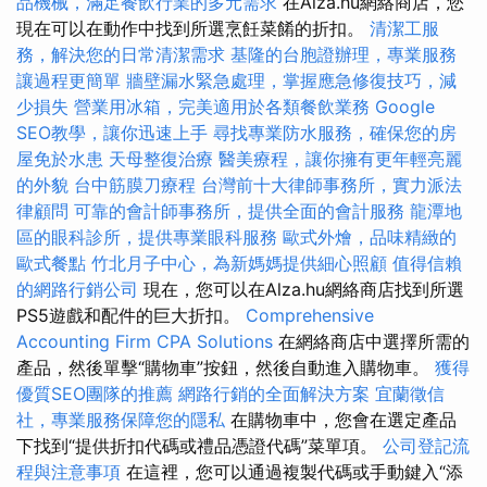
品機械，滿足餐飲行業的多元需求
在Alza.hu網絡商店，您
現在可以在動作中找到所選烹飪菜餚的折扣。
清潔工服
務，解決您的日常清潔需求
基隆的台胞證辦理，專業服務
讓過程更簡單
牆壁漏水緊急處理，掌握應急修復技巧，減
少損失
營業用冰箱，完美適用於各類餐飲業務
Google
SEO教學，讓你迅速上手
尋找專業防水服務，確保您的房
屋免於水患
天母整復治療
醫美療程，讓你擁有更年輕亮麗
的外貌
台中筋膜刀療程
台灣前十大律師事務所，實力派法
律顧問
可靠的會計師事務所，提供全面的會計服務
龍潭地
區的眼科診所，提供專業眼科服務
歐式外燴，品味精緻的
歐式餐點
竹北月子中心，為新媽媽提供細心照顧
值得信賴
的網路行銷公司
現在，您可以在Alza.hu網絡商店找到所選
PS5遊戲和配件的巨大折扣。
Comprehensive
Accounting Firm CPA Solutions
在網絡商店中選擇所需的
產品，然後單擊“購物車”按鈕，然後自動進入購物車。
獲得
優質SEO團隊的推薦
網路行銷的全面解決方案
宜蘭徵信
社，專業服務保障您的隱私
在購物車中，您會在選定產品
下找到“提供折扣代碼或禮品憑證代碼”菜單項。
公司登記流
程與注意事項
在這裡，您可以通過複製代碼或手動鍵入“添