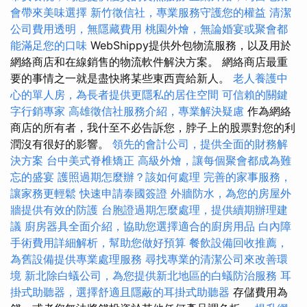
會帶來美味選擇
新竹徵信社，專業服務守護您的權益
清潔
公司費用透明，無隱藏費用
桃園外燴，無論婚宴或聚會都
能滿足您的口味
WebShippy提供外包物流服務，以及用於
網絡商店和在線銷售的物流軟件解決方案。 網絡商店最重
要的事情之一就是盡快將某些東西賣給新人。
老人養護中
心的單人房，為長者提供更隱私的居住空間
可信賴的關鍵
字行銷專家
高雄徵信社服務介紹，專業解決疑慮
作為網絡
商店的所有者，我什至不必告訴您，脖子上的股票對您的利
潤沒有很好的影響。
領先的會計公司，提供全面的財務解
決方案
台中美式脊椎矯正
高級外燴，讓每個聚會都成為難
忘的盛宴
護照過期怎麼辦？該如何處理
完善的家事服務，
讓家務更輕鬆
快速申請泰國簽證
外牆防水，為您的房屋外
牆提供有效的防護
台胞證過期怎麼處理，提供續期辦理建
議
廚房器具全面介紹，協助您選擇適合的廚房用品
白內障
手術費用詳細解析，幫助您做好預算
餐飲設備回收推薦，
為舊設備提供專業處理服務
尋找專業的清潔公司來改善環
境
新北除白蟻公司，為您提供新北地區的白蟻防治服務
耳
掛式助聽器，選擇舒適且隱蔽的耳掛式助聽器
存儲費用為