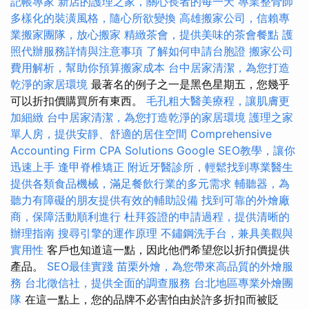
記帳專家
新店的護理之家，關心長者的每一天
專業整骨師
多樣化的裝潢風格，隨心所欲變換
高雄搬家公司，信賴專
業搬家團隊，放心搬家
精緻茶會，提供美味的茶會餐點
護
照代辦服務詳情與注意事項
了解如何申請台胞證
搬家公司
費用解析，幫助你預算搬家成本
台中居家清潔，為您打造
乾淨的家居環境
最著名的例子之一是黑色星期五，您幾乎
可以折扣價購買所有東西。
毛孔粗大醫美療程，讓肌膚更
加細緻
台中居家清潔，為您打造乾淨的家居環境
護理之家
單人房，提供安靜、舒適的居住空間
Comprehensive
Accounting Firm CPA Solutions
Google SEO教學，讓你
迅速上手
逢甲脊椎矯正
附近牙醫診所，輕鬆找到專業醫生
提供各類食品機械，滿足餐飲行業的多元需求
輔聽器，為
聽力有障礙的朋友提供有效的輔助設備
找到可靠的外燴廠
商，保障活動順利進行
杜拜簽證的申請過程，提供清晰的
辦理指南
搜尋引擎的運作原理
不鏽鋼洗手台，兼具美觀與
實用性
客戶也知道這一點，因此他們希望您以折扣價提供
產品。
SEO最佳實踐
苗栗外燴，為您帶來高品質的外燴服
務
台北徵信社，提供全面的調查服務
台北地區專業外燴團
隊
在這一點上，您的品牌不必害怕由於許多折扣而被貶