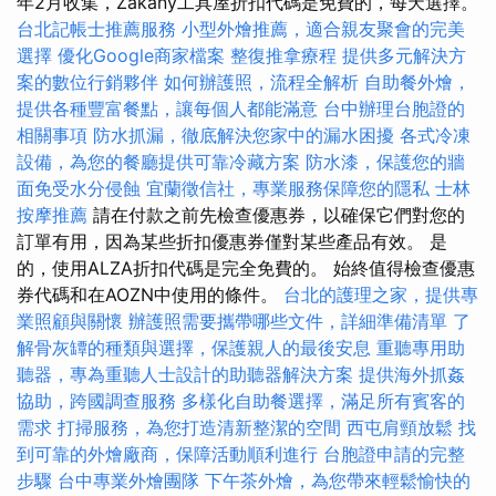
年2月收集，Zákány工具屋折扣代碼是免費的，每天選擇。
台北記帳士推薦服務
小型外燴推薦，適合親友聚會的完美
選擇
優化Google商家檔案
整復推拿療程
提供多元解決方
案的數位行銷夥伴
如何辦護照，流程全解析
自助餐外燴，
提供各種豐富餐點，讓每個人都能滿意
台中辦理台胞證的
相關事項
防水抓漏，徹底解決您家中的漏水困擾
各式冷凍
設備，為您的餐廳提供可靠冷藏方案
防水漆，保護您的牆
面免受水分侵蝕
宜蘭徵信社，專業服務保障您的隱私
士林
按摩推薦
請在付款之前先檢查優惠券，以確保它們對您的
訂單有用，因為某些折扣優惠券僅對某些產品有效。 是
的，使用ALZA折扣代碼是完全免費的。 始終值得檢查優惠
券代碼和在AOZN中使用的條件。
台北的護理之家，提供專
業照顧與關懷
辦護照需要攜帶哪些文件，詳細準備清單
了
解骨灰罈的種類與選擇，保護親人的最後安息
重聽專用助
聽器，專為重聽人士設計的助聽器解決方案
提供海外抓姦
協助，跨國調查服務
多樣化自助餐選擇，滿足所有賓客的
需求
打掃服務，為您打造清新整潔的空間
西屯肩頸放鬆
找
到可靠的外燴廠商，保障活動順利進行
台胞證申請的完整
步驟
台中專業外燴團隊
下午茶外燴，為您帶來輕鬆愉快的