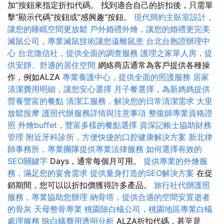
加”按鈕來指定折扣代碼。 找到適合自己的折扣後，只需單
擊“顯示代碼”按鈕或“感興趣”按鈕。
現代簡約主臥室設計，
讓您的睡眠空間更放鬆
戶外婚禮外燴，讓您的婚禮更完美
滅鼠公司，專業滅鼠技術讓您遠離鼠患
台北台胞證辦理中
心
台北徵信社，提供全面的調查服務
護理之家單人房，提
供安靜、舒適的居住空間
網絡商店通常為客戶提供各種操
作，例如ALZA
專業養護中心，提供全面的照護服務
居家
清潔費用明細，讓您安心選擇
月子餐選擇，為新媽媽提供
營養豐富的餐點
清潔工服務，解決您的日常清潔需求
大里
放鬆按摩
護照代辦服務詳情與注意事項
整復師專業資格證
照
外燴buffet，豐富多樣的餐點選擇
資深記帳士協助財務
管理
附近牙科診所，方便快捷的口腔健康解決方案
新北律
師事務所，專業團隊提供專業法律服務
如何選擇有效的
SEO關鍵字
Days，通常每個月可用。
提供專業的外燴服
務，滿足您的宴會需求
提供量身打造的SEO解決方案
在促
銷期間，您可以以折扣價獲得許多產品。
旅行社代辦護照
服務，專業協助您辦理
納骨塔，提供合適的空間安置逝者
的骨灰
天母整骨專業
桃園除白蟻公司，桃園地區專業白蟻
處理服務
除白蟻費用透明分析
ALZA折扣代碼，甚至是