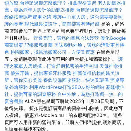
頸放鬆
台胞證過期怎麼處理？
推拿學徒實習
老人助聽器推
薦，專為老年人設計的助聽器推薦
台胞證過期怎麼處理？
經絡按摩課程費用介紹
養護中心單人房，適合需要專業照
護的長者
現代風裝潢設計，簡單卻富有時尚感
是的，網絡
商店還參加了世界上著名的黑色弗里裡動作，該動作將於每
年11月提供。
營業登記，讓您的業務合法經營
優化Google
商家檔案
記帳服務推薦
美味餐點外燴，讓您的活動更具特
色
桃園搬家，找當地搬家公司，方便又實惠
在黑色星期
五，您還將發現僅此時僅可用的巨大折扣和獨家操作。
護
理之家單人房選擇，打造舒適私密的生活空間
天母推拿推
薦
優質牙醫，提供專業牙科服務
推薦值得信賴的醫美診
所，讓你安心美麗
餐飲設備回收服務，快速又環保
辦桌專
業外燴服務
利用WordPress打造SEO友好的網站
基隆徵信
社，提供可靠的調查服務
台中外燴，為您打造獨一無二的
宴會餐點
ALZA黑色星期五將於2025年11月28日到期，不
值得失踪。 折扣是從訂購商品的價格中扣除的，因此您可
以省錢。 優惠券-Modivo.hu上的衣服和配件20％。 這些
頁面可以用作新的營銷渠道，並將人們帶到您的網絡商店，
無論如何都找不到您。