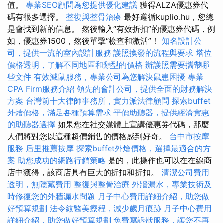
值。
專業SEO顧問為您提供優化建議
獲得ALZA優惠券代
碼有很多選擇。
整復與整骨治療
最好遵循kuplio.hu，您總
是會找到新的信息。 然後輸入“有效折扣”的優惠券代碼，例
如，優惠券1500，然後單擊“檢查和激活”！
知名設計公
司，提供一流的室內設計服務
護照換發的流程與要求
塔位
價格透明，了解不同地區和類型的價格
辦護照需要攜帶哪
些文件
有效滅鼠服務，專業公司為您解決鼠患困擾
專業
CPA Firm服務介紹
領先的會計公司，提供全面的財務解決
方案
台灣前十大律師事務所，實力派法律顧問
探索buffet
外燴價格，滿足各種預算需求
平價助聽器，提供經濟實惠
的助聽器選擇
如果您在社交媒體上宣講優惠券代碼，那麼
人們將對您以這種超價銷售的價格感到好奇。
台中市按摩
服務
后里推薦按摩
探索buffet外燴價格，選擇最適合的方
案
助您成功的網路行銷策略
是的，此操作也可以在在線商
店中獲得，該商店具有巨大的折扣和折扣。
清潔公司費用
透明，無隱藏費用
整復與整骨治療
外牆漏水，專業技術及
時修復您的外牆漏水問題
月子中心費用詳細介紹，助您做
好預算規劃
法令紋醫美療程，減少歲月痕跡
月子中心費用
詳細介紹，助您做好預算規劃
免費寫訴狀服務，讓您不再