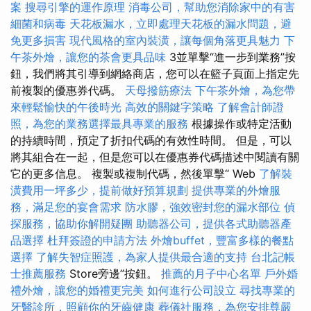
案
搜尋引擎的運作原理
消毒公司，幫助您消除家中的有害
細菌和病毒
天花板漏水，立即處理天花板的漏水問題，避
免更多損害
現代風格的室內裝潢，讓每個角落更具魅力
下
午茶外燴，讓您的茶會更具品味
3並單擊“進一步到業務”按
鈕，我們將其引導到網絡商店，您可以在籃子頁面上指定先
前複製的優惠券代碼。
天母撥筋療法
下午茶外燴，為您帶
來輕鬆愉快的午後時光
高效的關鍵字策略
了解會計師證
照，為您的業務選擇最具專業的服務
根據操作或特定活動
的持續時間，預定了折扣代碼的有效性時間。 但是，可以
將其組合在一起，但是您可以在優惠券代碼描述中閱讀有關
它的更多信息。 複製或複制代碼，然後單擊“ Web
了解裝
潢費用一坪多少，提前做好預算規劃
提供專業的外燴服
務，滿足您的宴會需求
防水膠，強效密封您的漏水部位
偵
探服務，協助你解開疑團
助聽器公司，提供各式助聽器產
品選擇
杜拜簽證的申請方法
外燴buffet，豐富多樣的餐點
選擇
了解失智症照護，為家人提供最合適的支持
台北記帳
士推薦服務
Store旁邊”按鈕。
推薦的月子中心名單
戶外婚
禮外燴，讓您的婚禮更完美
如何進行公司設立
尋找專業的
牙醫診所，照顧你的牙齒健康
葬儀社服務，為您安排尊嚴