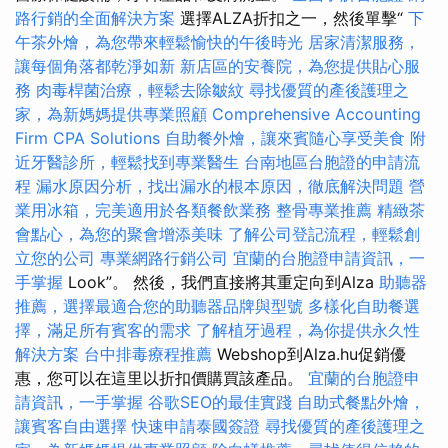
路行銷的全面解決方案
選擇ALZA折扣之一，然後單擊“
下
午茶外燴，為您帶來輕鬆愉快的午後時光
居家清潔服務，
讓每個角落都乾淨如新
新店區的安養院，為您提供貼心服
務
肉毒桿菌治療，輕鬆去除皺紋
尋找優質的產後護理之
家，為新媽媽提供專業照顧
Comprehensive Accounting
Firm CPA Solutions
自助餐外燴，讓來賓隨心享受美食
附
近牙醫診所，輕鬆找到專業醫生
台南地區台胞證的申請流
程
漏水原因分析，找出漏水的根本原因，徹底解決問題
營
業用冰箱，完美適用於各類餐飲業務
整骨專業推薦
精緻茶
會點心，為您的聚會增添美味
了解公司登記流程，輕鬆創
立您的公司
專業網路行銷公司
宜蘭的台胞證申請資訊，一
手掌握
Look”。 然後，我們直接將其重定向到Alza
助聽器
推薦，選擇最適合您的助聽器品牌與型號
多樣化自助餐選
擇，滿足所有賓客的需求
了解植牙過程，為你提供永久性
解決方案
台中排毒療程推薦
Webshop到Alza.hu促銷優
惠，您可以在這里以折扣價購買該產品。
宜蘭的台胞證申
請資訊，一手掌握
谷歌SEO的最佳實踐
自助式餐點外燴，
讓賓客自由選擇
快速申請泰國簽證
尋找優質的產後護理之