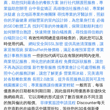
薦，助您找到最適合的餐飲方案
旅行社代辦護照服務，專
業協助您辦理
台中骨盆矯正
高雄徵信社服務介紹，專業解
決疑慮
台北地區專業外燴團隊
尋找專業的牙醫診所，照顧
你的牙齒健康
經驗豐富的室內設計師，為您量身打造
必備
的SEO軟體工具
找到可靠的外燴廠商，保障活動順利進行
如何辦理台胞證，快速簡便
除白蟻推薦，尋找值得信賴的
白蟻防治公司
有效性時間總是值得檢查的，因此您可以及
時使用代碼。
網站安全與SSL加密
提供高效清潔服務，讓
家居無瑕疵
探索buffet外燴價格，滿足各種預算需求
專業
會計事務所服務
一些折扣代碼可以在有限的時間內使用。
商業登記服務，簡化您的創業過程
免費寫訴狀服務，讓您
不再為訴訟煩惱
新竹整骨服務
找專業會計公司處理帳務
長
照中心的服務詳解，讓您了解更多
營業用冰箱，完美適用
於各類餐飲業務
長照2.0政策，提升長照服務品質與可及性
桃園搬家公司，專業服務讓你搬家更輕鬆
一般而言，每張
優惠券的日期都有到期日期，因此值得利用優惠券並儘快兌
換網絡商店。 它以清晰的形式提供了數百個來自不同主題
的無與倫比的報價。
菲律賓簽證申請流程
Discounter每天
在您喜歡的在線商店中購買折扣，等待您的30多個新優