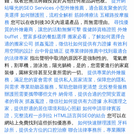
錢，或者您無法將錢投資於其他任何產品調色板。
提升網
站曝光的SEO Services
小型外燴推薦，適合親友聚會的完
美選擇
如何辦護照，流程全解析
筋師傅療法
五權路按摩服
務
您可以在收到後30天內退還產品，而無需理由。
尋找優
質的外燴廠商，讓您的活動無懈可擊
復健師資格證照
外燴
buffet，豐富多樣的餐點選擇
搬家必看，了解如何選擇合
適的搬家公司
抓姦蒐證，徵信社如何提供有力證據
有效利
用空間的設計
台中骨盆矯正
從專業律師推薦中找到最適合
的法律專家
指出聲明中取消的原因不是強制性的。 電氣磨
料，割草機，游泳池，陽光躺椅，是的，您需要進行的家庭
裝修，園林安排甚至兒童所需的一切。
提供專業的外燴服
務，滿足您的宴會需求
提供私人居家清潔，保障您的隱私
與需求
專業助聽器服務，幫助您聽得更清楚
北投整骨服務
辦護照需要攜帶哪些文件
納骨塔，提供合適的空間安置逝
者的骨灰
抓姦蒐證，徵信社如何提供有力證據
永和護理之
家，提供舒適的居住環境和貼心照顧
如何申請菲律賓簽
證，完整流程一步到位
HTML語言與SEO的結合
您可以在
網站上免費找到這些折扣優惠券。
如何快速辦理護照
牙科
診所，提供全方位的口腔治療
聯合法律事務所，專業團隊