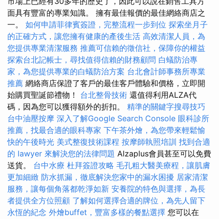
市場上已經有30多年的歷史了，因此可以說在銷售工具方
面具有豐富的專業知識。 擁有最佳報價的最佳網絡商店之
一。
如何申請菲律賓簽證，完整流程一步到位
探索坐月子
的正確方式，讓您擁有健康的產後生活
高效清潔人員，為
您提供專業清潔服務
推薦可信賴的徵信社，保障你的權益
探索台北記帳士，尋找值得信賴的財務顧問
白蟻防治專
家，為您提供專業的白蟻防治方案
台北會計師事務所專業
推薦
網絡商店保證了客戶的最佳客戶體驗和價格，立即開
始購買聖誕節禮物！
台北整骨技術
還值得利用ALZA代
碼，因為您可以獲得額外的折扣。
精準的關鍵字搜尋技巧
台中油壓按摩
深入了解Google Search Console
眼科診所
推薦，找最合適的眼科專家
下午茶外燴，為您帶來輕鬆愉
快的午後時光
美式整復技術課程
按摩師執照培訓
找到合適
的 lawyer 來解決您的法律問題
Alzaplus會員甚至可以免費
送貨。
台中水療
杜拜簽證攻略
毛孔粗大醫美療程，讓肌膚
更加細緻
防水抓漏，徹底解決您家中的漏水困擾
居家清潔
服務，讓每個角落都乾淨如新
安養院的特色與選擇，為長
者提供全方位照顧
了解如何選擇合適的牌位，為先人留下
永恆的紀念
外燴buffet，豐富多樣的餐點選擇
您可以在