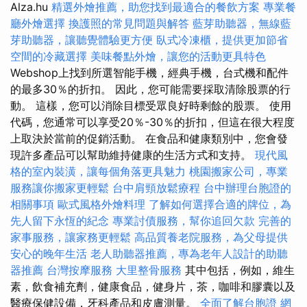
Alza.hu
精選外燴推薦，助您找到最適合的餐飲方案
專業餐
廳外燴選擇
換護照的常見問題與解答
藍芽助聽器，無線藍
芽助聽器，讓聽覺體驗更方便
臥式冷凍櫃，提供更加節省
空間的冷藏選擇
美味餐點外燴，讓您的活動更具特色
Webshop上找到所選智能手機，經典手機，台式機和配件
的最多30％的折扣。 因此，您可能需要採取清除股票的行
動。 這樣，您可以消除目標受眾良好時剩餘的股票。 使用
代碼，您通常可以享受20％-30％的折扣，但這在很大程度
上取決於當前的促銷活動。 在食品和健康類別中，您會發
現許多產品可以幫助維持健康的生活方式和支持。
現代風
格的室內裝潢，讓每個角落更具魅力
桃園搬家公司，專業
服務讓你搬家更輕鬆
台中肩頸放鬆療程
台中辦理台胞證的
相關事項
歐式風格外燴料理
了解如何選擇合適的牌位，為
先人留下永恆的紀念
專業討債服務，幫你追回欠款
完善的
家事服務，讓家務更輕鬆
高品質養老院服務，為父母提供
安心的晚年生活
老人助聽器推薦，專為老年人設計的助聽
器推薦
台灣按摩服務
大里整骨服務
其中包括，例如，維生
素，飲食補充劑，健康食品，健身片，茶，咖啡和膠囊以及
醫療保健設備，牙科產品和皮膚測量。
全面了解台胞證
網