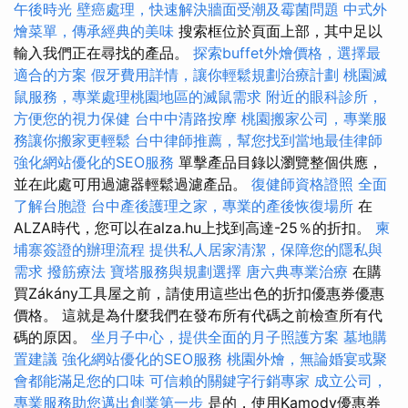
午後時光
壁癌處理，快速解決牆面受潮及霉菌問題
中式外
燴菜單，傳承經典的美味
搜索框位於頁面上部，其中足以
輸入我們正在尋找的產品。
探索buffet外燴價格，選擇最
適合的方案
假牙費用詳情，讓你輕鬆規劃治療計劃
桃園滅
鼠服務，專業處理桃園地區的滅鼠需求
附近的眼科診所，
方便您的視力保健
台中中清路按摩
桃園搬家公司，專業服
務讓你搬家更輕鬆
台中律師推薦，幫您找到當地最佳律師
強化網站優化的SEO服務
單擊產品目錄以瀏覽整個供應，
並在此處可用過濾器輕鬆過濾產品。
復健師資格證照
全面
了解台胞證
台中產後護理之家，專業的產後恢復場所
在
ALZA時代，您可以在alza.hu上找到高達-25％的折扣。
柬
埔寨簽證的辦理流程
提供私人居家清潔，保障您的隱私與
需求
撥筋療法
寶塔服務與規劃選擇
唐六典專業治療
在購
買Zákány工具屋之前，請使用這些出色的折扣優惠券優惠
價格。 這就是為什麼我們在發布所有代碼之前檢查所有代
碼的原因。
坐月子中心，提供全面的月子照護方案
墓地購
置建議
強化網站優化的SEO服務
桃園外燴，無論婚宴或聚
會都能滿足您的口味
可信賴的關鍵字行銷專家
成立公司，
專業服務助您邁出創業第一步
是的，使用Kamody優惠券