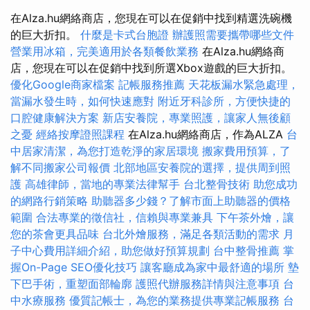
在Alza.hu網絡商店，您現在可以在促銷中找到精選洗碗機
的巨大折扣。
什麼是卡式台胞證
辦護照需要攜帶哪些文件
營業用冰箱，完美適用於各類餐飲業務
在Alza.hu網絡商
店，您現在可以在促銷中找到所選Xbox遊戲的巨大折扣。
優化Google商家檔案
記帳服務推薦
天花板漏水緊急處理，
當漏水發生時，如何快速應對
附近牙科診所，方便快捷的
口腔健康解決方案
新店安養院，專業照護，讓家人無後顧
之憂
經絡按摩證照課程
在Alza.hu網絡商店，作為ALZA
台
中居家清潔，為您打造乾淨的家居環境
搬家費用預算，了
解不同搬家公司報價
北部地區安養院的選擇，提供周到照
護
高雄律師，當地的專業法律幫手
台北整骨技術
助您成功
的網路行銷策略
助聽器多少錢？了解市面上助聽器的價格
範圍
合法專業的徵信社，信賴與專業兼具
下午茶外燴，讓
您的茶會更具品味
台北外燴服務，滿足各類活動的需求
月
子中心費用詳細介紹，助您做好預算規劃
台中整骨推薦
掌
握On-Page SEO優化技巧
讓客廳成為家中最舒適的場所
墊
下巴手術，重塑面部輪廓
護照代辦服務詳情與注意事項
台
中水療服務
優質記帳士，為您的業務提供專業記帳服務
台