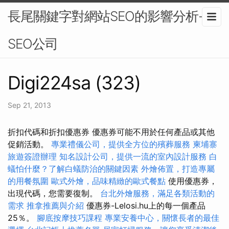
長尾關鍵字對網站SEO的影響分析-
SEO公司
Digi224sa (323)
Sep 21, 2013
折扣代碼和折扣優惠券 優惠券可能不用於任何產品或其他
促銷活動。
專業禮儀公司，提供全方位的殯葬服務
柬埔寨
旅遊簽證辦理
知名設計公司，提供一流的室內設計服務
白
蟻怕什麼？了解白蟻防治的關鍵因素
外燴佈置，打造專屬
的用餐氛圍
歐式外燴，品味精緻的歐式餐點
使用優惠券，
出現代碼，您需要復制。
台北外燴服務，滿足各類活動的
需求
推拿推薦與介紹
優惠券-Lelosi.hu上的每一個產品
25％。
腳底按摩技巧課程
專業安養中心，關懷長者的最佳