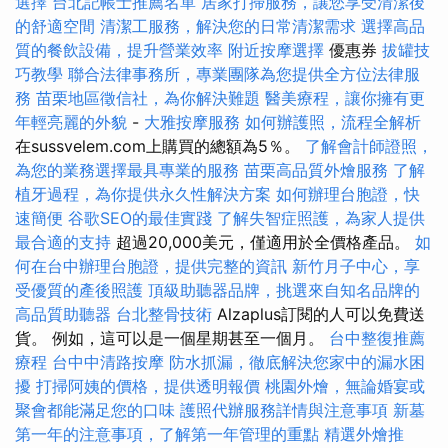
選擇
台北記帳士推薦名單
居家打掃服務，讓您享受清潔後
的舒適空間
清潔工服務，解決您的日常清潔需求
選擇高品
質的餐飲設備，提升營業效率
附近按摩選擇
優惠券
拔罐技
巧教學
聯合法律事務所，專業團隊為您提供全方位法律服
務
苗栗地區徵信社，為你解決難題
醫美療程，讓你擁有更
年輕亮麗的外貌
-
大雅按摩服務
如何辦護照，流程全解析
在sussvelem.com上購買的總額為5％。
了解會計師證照，
為您的業務選擇最具專業的服務
苗栗高品質外燴服務
了解
植牙過程，為你提供永久性解決方案
如何辦理台胞證，快
速簡便
谷歌SEO的最佳實踐
了解失智症照護，為家人提供
最合適的支持
超過20,000美元，僅適用於全價格產品。
如
何在台中辦理台胞證，提供完整的資訊
新竹月子中心，享
受優質的產後照護
頂級助聽器品牌，挑選來自知名品牌的
高品質助聽器
台北整骨技術
Alzaplus訂閱的人可以免費送
貨。 例如，這可以是一個星期甚至一個月。
台中整復推薦
療程
台中中清路按摩
防水抓漏，徹底解決您家中的漏水困
擾
打掃阿姨的價格，提供透明報價
桃園外燴，無論婚宴或
聚會都能滿足您的口味
護照代辦服務詳情與注意事項
新墓
第一年的注意事項，了解第一年管理的重點
精選外燴推