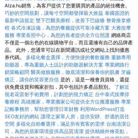
Alza.hu銷售，為客戶提供了您要購買的產品的絕佳機會。
巧妙的空間規劃，讓每寸空間都發揮最大效益
泰國簽證的
最新申請規定
雙下巴醫美療程，改善下巴線條
整骨推拿療
程
各式冷凍設備，為您的餐廳提供可靠冷藏方案
大雅按摩
服務
專業長照中心，為您的長者提供全方位照護
網絡商店
不僅是一個出色的在線購物平台，而且還擁有自己的品牌產
品。 此外，您通常可以在新聞通訊或社交網站上找到優惠
券代碼。
多樣化餐盒選擇，方便快捷的餐飲服務
重聽專用
助聽器，專為重聽人士設計的助聽器解決方案
專業網路行
銷策略顧問
醫美做臉服務，徹底清潔和保養你的肌膚
牙齒
矯正，讓你的笑容更自信
是的，這是一種會員資格，還提
供免費送貨和獨家折扣，其中包括許多產品類別。
了解近
視老花雷射手術費用，計劃您的視力矯正
台中泰式按摩排
毒療程
高雄搬家，專業搬家公司提供全方位搬遷服務
專業
記帳事務所，幫助您管理日常財務
利用WordPress打造
SEO友好的網站
護理之家單人房，提供安靜、舒適的居住
空間
多樣化自助餐選擇，滿足所有賓客的需求
台南清潔公
司，為您的居家環境提供高品質清潔
提供精緻外燴茶點，