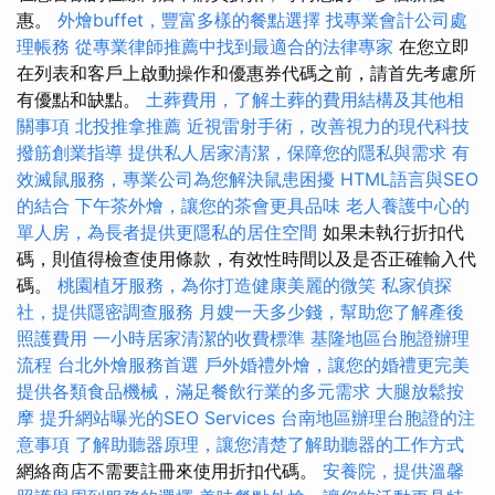
惠。
外燴buffet，豐富多樣的餐點選擇
找專業會計公司處
理帳務
從專業律師推薦中找到最適合的法律專家
在您立即
在列表和客戶上啟動操作和優惠券代碼之前，請首先考慮所
有優點和缺點。
土葬費用，了解土葬的費用結構及其他相
關事項
北投推拿推薦
近視雷射手術，改善視力的現代科技
撥筋創業指導
提供私人居家清潔，保障您的隱私與需求
有
效滅鼠服務，專業公司為您解決鼠患困擾
HTML語言與SEO
的結合
下午茶外燴，讓您的茶會更具品味
老人養護中心的
單人房，為長者提供更隱私的居住空間
如果未執行折扣代
碼，則值得檢查使用條款，有效性時間以及是否正確輸入代
碼。
桃園植牙服務，為你打造健康美麗的微笑
私家偵探
社，提供隱密調查服務
月嫂一天多少錢，幫助您了解產後
照護費用
一小時居家清潔的收費標準
基隆地區台胞證辦理
流程
台北外燴服務首選
戶外婚禮外燴，讓您的婚禮更完美
提供各類食品機械，滿足餐飲行業的多元需求
大腿放鬆按
摩
提升網站曝光的SEO Services
台南地區辦理台胞證的注
意事項
了解助聽器原理，讓您清楚了解助聽器的工作方式
網絡商店不需要註冊來使用折扣代碼。
安養院，提供溫馨