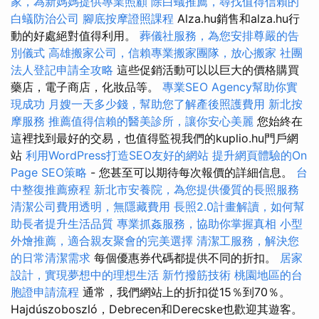
家，為新媽媽提供專業照顧
除白蟻推薦，尋找值得信賴的
白蟻防治公司
腳底按摩證照課程
Alza.hu銷售和alza.hu行
動的好處絕對值得利用。
葬儀社服務，為您安排尊嚴的告
別儀式
高雄搬家公司，信賴專業搬家團隊，放心搬家
社團
法人登記申請全攻略
這些促銷活動可以以巨大的價格購買
藥店，電子商店，化妝品等。
專業SEO Agency幫助你實
現成功
月嫂一天多少錢，幫助您了解產後照護費用
新北按
摩服務
推薦值得信賴的醫美診所，讓你安心美麗
您始終在
這裡找到最好的交易，也值得監視我們的kuplio.hu門戶網
站
利用WordPress打造SEO友好的網站
提升網頁體驗的On
Page SEO策略
- 您甚至可以期待每次報價的詳細信息。
台
中整復推薦療程
新北市安養院，為您提供優質的長照服務
清潔公司費用透明，無隱藏費用
長照2.0計畫解讀，如何幫
助長者提升生活品質
專業抓姦服務，協助你掌握真相
小型
外燴推薦，適合親友聚會的完美選擇
清潔工服務，解決您
的日常清潔需求
每個優惠券代碼都提供不同的折扣。
居家
設計，實現夢想中的理想生活
新竹撥筋技術
桃園地區的台
胞證申請流程
通常，我們網站上的折扣從15％到70％。
Hajdúszoboszló，Debrecen和Derecske也歡迎其遊客。