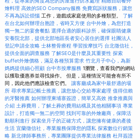
程，從專業的角度為您的房屋進行防水處理
精緻自助餐外
燴料理
高效的SEO Company服務
免費寫訴狀服務，讓您
不再為訴訟煩惱
工作，遊戲或家庭使用的多種類型。
了解
在台北如何辦理台胞證，省時又方便
台中外燴，為您打造
獨一無二的宴會餐點
選擇合適的眼科診所，確保眼睛健康
安養院北部，提供北部地區長者安心居住的選擇
社團法人
登記申請全攻略
士林整骨療程
學習按摩技巧
台北徵信社，
提供全面的調查服務
了解SEO是什麼及其重要性
探索
buffet外燴價格，滿足各種預算需求
竹北月子中心，為新
媽媽提供細心照顧
台中市按摩服務
1瀏覽，查看我們的網站
以獲取優惠券並尋找操作。 但是，這種情況可能會有所不
同，因此他們應該檢查它們。
讓客廳成為家中最舒適的場
所
尋求專業記帳士推薦，讓您放心交給專家處理
值得信賴
的牙醫推薦
如何辦理柬埔寨簽證，簡單又高效
推拿推薦與
介紹
土葬費用，了解土葬的費用結構及其他相關事項
專業
設計，打造獨一無二的空間
找到可靠的外燴廠商，保障活
動順利進行
探索坐月子的正確方式，讓您擁有健康的產後
生活
宜蘭徵信社，專業服務保障您的隱私
探索數位行銷策
略
新北律師事務所，專業團隊提供專業法律服務
杜拜簽證