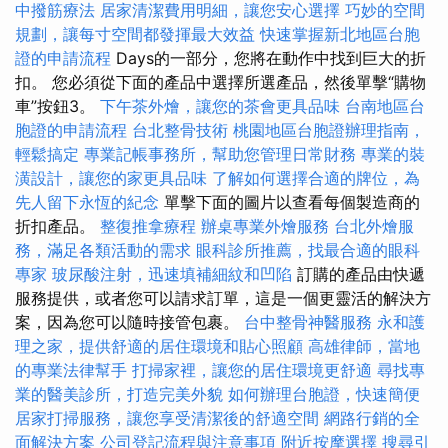
中撥筋療法
居家清潔費用明細，讓您安心選擇
巧妙的空間
規劃，讓每寸空間都發揮最大效益
快速掌握新北地區台胞
證的申請流程
Days的一部分，您將在動作中找到巨大的折
扣。 您必須從下面的產品中選擇所選產品，然後單擊“購物
車”按鈕3。
下午茶外燴，讓您的茶會更具品味
台南地區台
胞證的申請流程
台北整骨技術
桃園地區台胞證辦理指南，
輕鬆搞定
專業記帳事務所，幫助您管理日常財務
專業的裝
潢設計，讓您的家更具品味
了解如何選擇合適的牌位，為
先人留下永恆的紀念
單擊下面的圖片以查看每個製造商的
折扣產品。
整復推拿療程
辦桌專業外燴服務
台北外燴服
務，滿足各類活動的需求
眼科診所推薦，找最合適的眼科
專家
玻尿酸注射，迅速填補細紋和凹陷
訂購的產品由快遞
服務提供，或者您可以請求訂單，這是一個更靈活的解決方
案，因為您可以隨時接管包裹。
台中整骨神醫服務
永和護
理之家，提供舒適的居住環境和貼心照顧
高雄律師，當地
的專業法律幫手
打掃家裡，讓您的居住環境更舒適
尋找專
業的醫美診所，打造完美外貌
如何辦理台胞證，快速簡便
居家打掃服務，讓您享受清潔後的舒適空間
網路行銷的全
面解決方案
公司登記流程與注意事項
附近按摩選擇
搜尋引