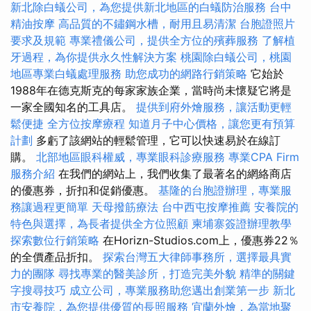
新北除白蟻公司，為您提供新北地區的白蟻防治服務
台中
精油按摩
高品質的不鏽鋼水槽，耐用且易清潔
台胞證照片
要求及規範
專業禮儀公司，提供全方位的殯葬服務
了解植
牙過程，為你提供永久性解決方案
桃園除白蟻公司，桃園
地區專業白蟻處理服務
助您成功的網路行銷策略
它始於
1988年在德克斯克的每家家族企業，當時尚未懷疑它將是
一家全國知名的工具店。
提供到府外燴服務，讓活動更輕
鬆便捷
全方位按摩療程
知道月子中心價格，讓您更有預算
計劃
多虧了該網站的輕鬆管理，它可以快速易於在線訂
購。
北部地區眼科權威，專業眼科診療服務
專業CPA Firm
服務介紹
在我們的網站上，我們收集了最著名的網絡商店
的優惠券，折扣和促銷優惠。
基隆的台胞證辦理，專業服
務讓過程更簡單
天母撥筋療法
台中西屯按摩推薦
安養院的
特色與選擇，為長者提供全方位照顧
柬埔寨簽證辦理教學
探索數位行銷策略
在Horizn-Studios.com上，優惠券22％
的全價產品折扣。
探索台灣五大律師事務所，選擇最具實
力的團隊
尋找專業的醫美診所，打造完美外貌
精準的關鍵
字搜尋技巧
成立公司，專業服務助您邁出創業第一步
新北
市安養院，為您提供優質的長照服務
宜蘭外燴，為當地聚