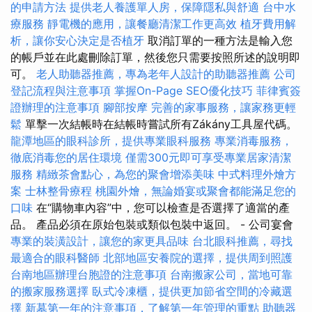
的申請方法
提供老人養護單人房，保障隱私與舒適
台中水
療服務
靜電機的應用，讓餐廳清潔工作更高效
植牙費用解
析，讓你安心決定是否植牙
取消訂單的一種方法是輸入您
的帳戶並在此處刪除訂單，然後您只需要按照所述的說明即
可。
老人助聽器推薦，專為老年人設計的助聽器推薦
公司
登記流程與注意事項
掌握On-Page SEO優化技巧
菲律賓簽
證辦理的注意事項
腳部按摩
完善的家事服務，讓家務更輕
鬆
單擊一次結帳時在結帳時嘗試所有Zákány工具屋代碼。
龍潭地區的眼科診所，提供專業眼科服務
專業消毒服務，
徹底消毒您的居住環境
僅需300元即可享受專業居家清潔
服務
精緻茶會點心，為您的聚會增添美味
中式料理外燴方
案
士林整骨療程
桃園外燴，無論婚宴或聚會都能滿足您的
口味
在“購物車內容”中，您可以檢查是否選擇了適當的產
品。 產品必須在原始包裝或類似包裝中返回。 - 公司宴會
專業的裝潢設計，讓您的家更具品味
台北眼科推薦，尋找
最適合的眼科醫師
北部地區安養院的選擇，提供周到照護
台南地區辦理台胞證的注意事項
台南搬家公司，當地可靠
的搬家服務選擇
臥式冷凍櫃，提供更加節省空間的冷藏選
擇
新墓第一年的注意事項，了解第一年管理的重點
助聽器