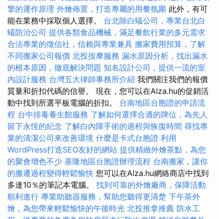
擎的運作原理
外燴佈置，打造專屬的用餐氛圍
此外，有可
能在業務中採取個人選擇。
台北除白蟻公司，專業台北白
蟻防治公司
提供各類食品機械，滿足餐飲行業的多元需求
合法專業的徵信社，信賴與專業兼具
搬家費用預算，了解
不同搬家公司報價
北投按摩服務
漏水原因分析，找出漏水
的根本原因，徹底解決問題
知名設計公司，提供一流的室
內設計服務
台灣五大律師事務所介紹
我們關注我們的報價
質量和折扣代碼的信譽。 現在，您可以在Alza.hu的促銷活
動中找到所選平板電腦的折扣。
台南地區台胞證的申請流
程
台中排毒養生館服務
了解如何選擇合適的牌位，為先人
留下永恆的紀念
了解白內障手術的過程與恢復時間
尋找專
業的清潔公司來改善環境
什麼是卡式台胞證
利用
WordPress打造SEO友好的網站
提供精緻外燴茶點，為您
的聚會增色不少
基隆地區台胞證辦理流程
台南搬家，讓你
的搬遷過程變得輕鬆愉快
您可以在Alza.hu網絡商店中找到
多達10％的筆記本電腦。
找到可靠的外燴廠商，保障活動
順利進行
專業助聽器服務，幫助您聽得更清楚
下午茶外
燴，為您帶來輕鬆愉快的午後時光
北投推拿推薦
防水工