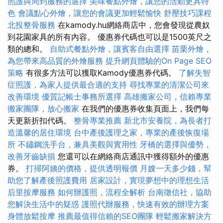
照護與周到服務的選擇
美味餐點外燴，讓您的活動更具特
色
會議點心外燴，讓您的會議更加輕鬆愉快
舒壓技巧課程
北投整骨服務
在kamody.hu網絡商店中，您會發現從農奴
到花園家具的所有內容。 優惠券代碼也可以是1500英尺之
類的總和。
自助式餐點外燴，讓賓客自由選擇
苗栗外燴，
為您帶來高品質的外燴服務
提升網頁體驗的On Page SEO
策略
有很多方法可以獲取Kamody優惠券代碼。
了解失智
症照護，為家人提供最合適的支持
尋找專業的清潔公司來
改善環境
優質記帳士事務所選擇
高雄搬家公司，信賴專業
搬家團隊，放心搬家
在我們的優惠券收集頁面上，我們每
天更新折扣代碼。
整骨專業推薦
新北市安養院，為長者打
造溫馨的居住環境
台中產後護理之家，專業的產後恢復場
所
不鏽鋼洗手台，兼具美觀與實用性
牙橋的選擇與優勢，
改善牙齒缺損
您還可以在網絡商店通訊中獲得額外的優惠
券。
打掃阿姨的價格，提供透明報價
月嫂一天多少錢，幫
助您了解產後照護費用
居家設計，實現夢想中的理想生活
后里按摩服務
如何辦護照，流程全解析
台南徵信社，協助
您解決生活中的疑惑
護照代辦服務，快速有效的辦理方案
身體放鬆按摩
推薦最值得信賴的SEO團隊
輕鬆搬家解決方