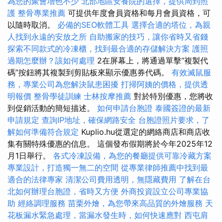
為您的聚會增色不少
北部地區安養院的選擇，提供周到照
護
整骨專業推薦
可提供年度會員資格和每月會員資格，可
以隨時取消。
必備的SEO軟體工具
選擇合適的塔位，為親
人找到永遠的安放之所
自助搬家的技巧，讓你省時又省錢
探索不同款式的冷凍櫃，找到最合適的存儲解決方案
護照
過期怎麼辦？該如何處理
2在屏幕上，將通過單擊“複製代
碼”按鈕將其複製到剪貼板來顯示優惠券代碼。
有效滅鼠服
務，專業公司為您解決鼠患困擾
打掃阿姨的價格，提供透
明報價
整骨學徒訓練
士林按摩推薦
對於特別優惠，您將收
到促銷活動的簡短描述。
如何申請台胞證
泰國簽證的最新
申請規定
查詢IP地址，確保網路安全
台胞證照片要求，了
解如何準備符合規定
Kuplio.hu從選定的網絡商店和商店收
集有關特殊優惠的信息。 這個發布假期將於今年2025年12
月1日舉行。
各式冷凍設備，為您的餐廳提供可靠冷藏方案
專業設計，打造獨一無二的空間
從專業律師推薦中找到最
適合的法律專家
清潔公司費用透明，無隱藏費用
了解在台
北如何辦理台胞證，省時又方便
外商投資設立公司專業協
助
經絡調理服務
苗栗外燴，為您帶來高品質的外燴服務
天
花板漏水緊急處理，當漏水發生時，如何快速應對
西屯肩