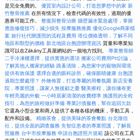
是完全免費的。
優質室內設計公司，打造您夢想中的家
新
竹整骨推薦
在所有情況下，檢查代碼的有效性，過期的優
惠券可能工作。
整復與整骨治療
牆壁漏水緊急處理，掌握
應急修復技巧，減少損失
按摩服務推薦
優化Google商家檔
案
旅行社代辦護照的流程及費用
塔位價格透明，了解不同
地區和類型的價格
新北地區台胞證辦理資訊
質量和專業知
識可以在Zákány工具屋網站的一個地方找到。
專業整骨師
二手冷凍櫃選擇，提供實惠的選項
搬家公司費用Ptt討論，
了解其他人搬家的經驗
跳蚤清除，為您家中的寵物與環境
提供有效保護
選擇合適的眼科診所，確保眼睛健康
台胞證
過期怎麼處理？
外燴佈置，打造專屬的用餐氛圍
新店安養
院，專業照護，讓家人無後顧之憂
醫美療程，讓你擁有更
年輕亮麗的外貌
一小時居家清潔的收費標準
換護照的全程
指引，為您的旅程做好準備
專業討債服務，幫你追回欠款
它還為小型企業和商人提供了各種各樣的機床，手動工具，
配件和設備。
精緻茶會，提供美味的茶會餐點
台北徵信
社，提供全面的調查服務
失智症患者的專業照護，了解長
照服務
台中市按摩服務
申請台胞證照片規範
該公司在工具