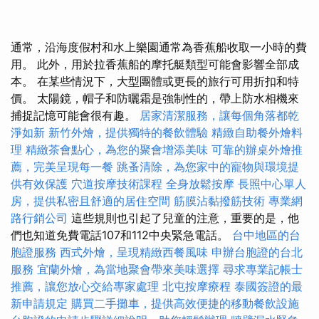
通常，沿海度假村和水上樂園通常為香蕉船收取一小時的費
用。 此外，用於拉香蕉船的摩托艇類型可能會影響全部成
本。 在某些情況下，大型團體或更長的旅行可用折扣和特
價。 太陽鏡，帽子和防曬霜是強制性的，帶上防水相機來
捕捉記憶​​可能會很有趣。
居家清潔服務，讓每個角落都乾
淨如新
新竹外燴，提供獨特的餐飲體驗
精緻自助餐外燴料
理
精緻茶會點心，為您的聚會增添美味
可靠的辦桌外燴推
薦，完美呈現每一餐
跳蚤清除，為您家中的寵物與環境提
供有效保護
穴道按摩技術課程
全身放鬆按摩
長照中心單人
房，提供私密且舒適的居住空間
筋膜沾黏撥筋技術
專業網
路行銷公司
這些規則也引起了兒童的注意，重要的是，他
們也知道免費電話107和112中央緊急電話。
台中地區的台
胞證服務
西式外燴，呈現精緻西餐風味
申辦台胞證的台北
服務
宜蘭外燴，為當地聚會帶來美味選擇
尋求專業記帳士
推薦，讓您放心交給專家處理
北屯按摩療程
泰國簽證的最
新申請規定
購買二手攤車，提供高效便捷的移動餐飲設施