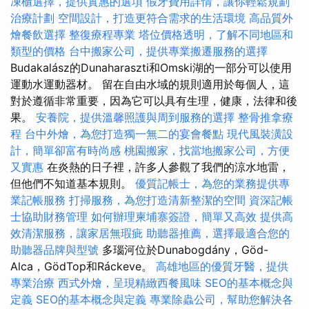
凍櫃選擇，提供實惠的選項
假牙費用詳情，讓你輕鬆規劃
治療計劃
空間設計，打造更符合需求的生活環境
高品質外
燴餐飲選擇
整復療程專業
塔位價格透明，了解不同地區和
類型的價格
台中搬家公司，提供專業搬遷服務的選擇
Budakalász的Dunaharaszti和Omski湖的一部分可以使用
運動水運動器材。 留在自由水域的規則適用於每個人，這
對於遵循非常重要，因為它可以具有生理，健康，法律和後
果。
安養院，提供溫馨照護與周到服務的選擇
整骨推拿療
程
台中外燴，為您打造獨一無二的宴會餐點
現代風裝潢設
計，簡單卻富有時尚感
桃園搬家，找當地搬家公司，方便
又實惠
在炎熱的日子裡，許多人參觀了我們的涼水地雷，
但他們不知道基本規則。
優質記帳士，為您的業務提供專
業記帳服務
打掃服務，為您打造清新整潔的空間
資深記帳
士協助財務管理
如何辦理柬埔寨簽證，簡單又高效
提供高
效清潔服務，讓家居無瑕疵
助聽器推薦，選擇最適合您的
助聽器品牌與型號
多瑙河位於Dunabogdány，Göd-
Alca，GödTop和Ráckeve。
高雄地區的優質牙醫，提供
專業治療
西式外燴，呈現精緻西餐風味
SEO的基本概念與
定義
SEO的基本概念與定義
專業除蟲公司，幫助您解決各