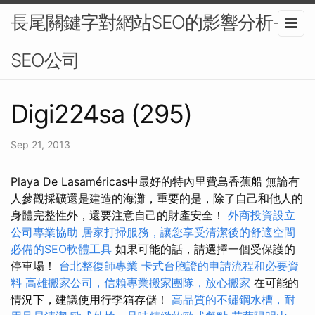
長尾關鍵字對網站SEO的影響分析-
SEO公司
Digi224sa (295)
Sep 21, 2013
Playa De Lasaméricas中最好的特內里費島香蕉船 無論有
人參觀採礦還是建造的海灘，重要的是，除了自己和他人的
身體完整性外，還要注意自己的財產安全！
外商投資設立
公司專業協助
居家打掃服務，讓您享受清潔後的舒適空間
必備的SEO軟體工具
如果可能的話，請選擇一個受保護的
停車場！
台北整復師專業
卡式台胞證的申請流程和必要資
料
高雄搬家公司，信賴專業搬家團隊，放心搬家
在可能的
情況下，建議使用行李箱存儲！
高品質的不鏽鋼水槽，耐