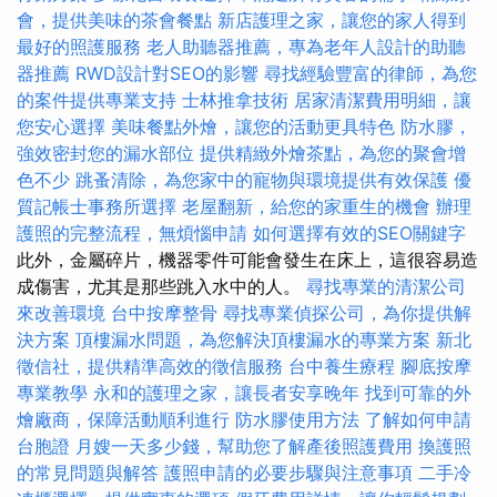
會，提供美味的茶會餐點
新店護理之家，讓您的家人得到
最好的照護服務
老人助聽器推薦，專為老年人設計的助聽
器推薦
RWD設計對SEO的影響
尋找經驗豐富的律師，為您
的案件提供專業支持
士林推拿技術
居家清潔費用明細，讓
您安心選擇
美味餐點外燴，讓您的活動更具特色
防水膠，
強效密封您的漏水部位
提供精緻外燴茶點，為您的聚會增
色不少
跳蚤清除，為您家中的寵物與環境提供有效保護
優
質記帳士事務所選擇
老屋翻新，給您的家重生的機會
辦理
護照的完整流程，無煩惱申請
如何選擇有效的SEO關鍵字
此外，金屬碎片，機器零件可能會發生在床上，這很容易造
成傷害，尤其是那些跳入水中的人。
尋找專業的清潔公司
來改善環境
台中按摩整骨
尋找專業偵探公司，為你提供解
決方案
頂樓漏水問題，為您解決頂樓漏水的專業方案
新北
徵信社，提供精準高效的徵信服務
台中養生療程
腳底按摩
專業教學
永和的護理之家，讓長者安享晚年
找到可靠的外
燴廠商，保障活動順利進行
防水膠使用方法
了解如何申請
台胞證
月嫂一天多少錢，幫助您了解產後照護費用
換護照
的常見問題與解答
護照申請的必要步驟與注意事項
二手冷