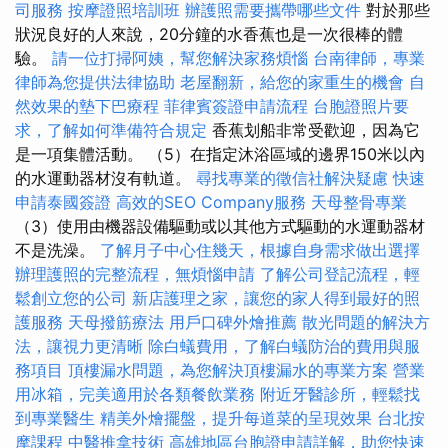
司服務
按摩證照培訓班
辦護照需要攜帶哪些文件
對於那些
狀況良好的人來說，20分鐘的水香蕉也是一次很棒的體
驗。
請一位打掃阿姨，幫您解決家務煩惱
台南律師，專業
律師為您提供法律協助
老屋翻新，給您的家重生的機會
自
然效果的墊下巴療程
菲律賓簽證申請流程
台胞證照片要
求，了解如何準備符合規定
香蕉划船非常受歡迎，因為它
是一項集體活動。 （5）在指定沐浴區域的邊界150米以內
的水運動器材沒有軌道。
尋找專業的徵信社解決疑慮
快速
申請泰國簽證
高效的SEO Company服務
天母整骨專業
（3）使用由機器設備驅動或以其他方式驅動的水運動器材
不是洗澡。
了解月子中心住幾天，根據自身需求做出選擇
辦理護照的完整流程，無煩惱申請
了解公司登記流程，輕
鬆創立您的公司
新店護理之家，讓您的家人得到最好的照
護服務
天母撥筋療法
用戶口碑外燴推薦
散光問題的解決方
法，讓視力更清晰
除白蟻費用，了解白蟻防治的費用與服
務項目
頂樓漏水問題，為您解決頂樓漏水的專業方案
營業
用冰箱，完美適用於各類餐飲業務
附近牙醫診所，輕鬆找
到專業醫生
精美外燴擺盤，提升每道菜的呈現效果
台北按
摩課程
中醫推拿技術
高雄地區台胞證申請詳解，助您快速