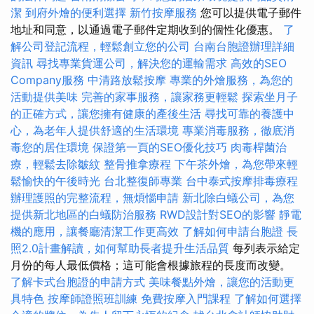
潔
到府外燴的便利選擇
新竹按摩服務
您可以提供電子郵件
地址和同意，以通過電子郵件定期收到的個性化優惠。
了
解公司登記流程，輕鬆創立您的公司
台南台胞證辦理詳細
資訊
尋找專業貨運公司，解決您的運輸需求
高效的SEO
Company服務
中清路放鬆按摩
專業的外燴服務，為您的
活動提供美味
完善的家事服務，讓家務更輕鬆
探索坐月子
的正確方式，讓您擁有健康的產後生活
尋找可靠的養護中
心，為老年人提供舒適的生活環境
專業消毒服務，徹底消
毒您的居住環境
保證第一頁的SEO優化技巧
肉毒桿菌治
療，輕鬆去除皺紋
整骨推拿療程
下午茶外燴，為您帶來輕
鬆愉快的午後時光
台北整復師專業
台中泰式按摩排毒療程
辦理護照的完整流程，無煩惱申請
新北除白蟻公司，為您
提供新北地區的白蟻防治服務
RWD設計對SEO的影響
靜電
機的應用，讓餐廳清潔工作更高效
了解如何申請台胞證
長
照2.0計畫解讀，如何幫助長者提升生活品質
每列表示給定
月份的每人最低價格；這可能會根據旅程的長度而改變。
了解卡式台胞證的申請方式
美味餐點外燴，讓您的活動更
具特色
按摩師證照班訓練
免費按摩入門課程
了解如何選擇