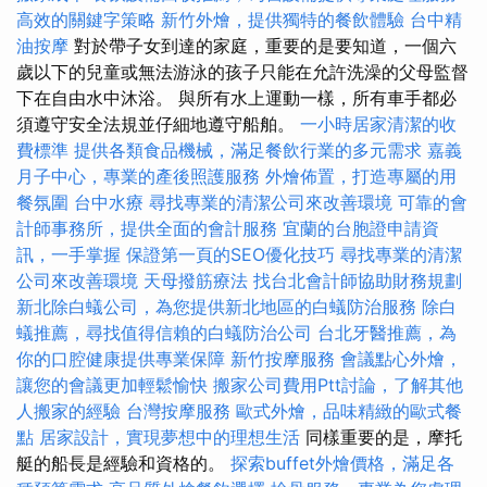
高效的關鍵字策略
新竹外燴，提供獨特的餐飲體驗
台中精
油按摩
對於帶子女到達的家庭，重要的是要知道，一個六
歲以下的兒童或無法游泳的孩子只能在允許洗澡的父母監督
下在自由水中沐浴。 與所有水上運動一樣，所有車手都必
須遵守安全法規並仔細地遵守船舶。
一小時居家清潔的收
費標準
提供各類食品機械，滿足餐飲行業的多元需求
嘉義
月子中心，專業的產後照護服務
外燴佈置，打造專屬的用
餐氛圍
台中水療
尋找專業的清潔公司來改善環境
可靠的會
計師事務所，提供全面的會計服務
宜蘭的台胞證申請資
訊，一手掌握
保證第一頁的SEO優化技巧
尋找專業的清潔
公司來改善環境
天母撥筋療法
找台北會計師協助財務規劃
新北除白蟻公司，為您提供新北地區的白蟻防治服務
除白
蟻推薦，尋找值得信賴的白蟻防治公司
台北牙醫推薦，為
你的口腔健康提供專業保障
新竹按摩服務
會議點心外燴，
讓您的會議更加輕鬆愉快
搬家公司費用Ptt討論，了解其他
人搬家的經驗
台灣按摩服務
歐式外燴，品味精緻的歐式餐
點
居家設計，實現夢想中的理想生活
同樣重要的是，摩托
艇的船長是經驗和資格的。
探索buffet外燴價格，滿足各