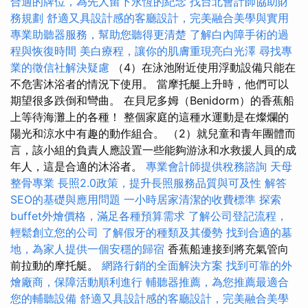
合適的牌位，為先人留下永恆的紀念
找台北會計師協助財
務規劃
舒適又具設計感的客廳設計，完美融合美學與實用
專業助聽器服務，幫助您聽得更清楚
了解白內障手術的過
程與恢復時間
美白療程，讓你的肌膚重現亮白光澤
尋找專
業的徵信社解決疑慮
（4）在泳池附近使用浮動設備只能在
不危害沐浴者的情況下使用。 當摩托艇上升時，他們可以
期望很多跌倒和彎曲。 在貝尼多姆（Benidorm）的香蕉船
上等待海灘上的各種！ 整個家庭的這種水運動是在燦爛的
陽光和涼水中有趣的動作組合。 （2）就兒童和青年團體而
言，該小組的負責人應設置一些能夠游泳和水救援人員的成
年人，這是合適的沐浴者。
專業會計師提供稅務諮詢
天母
整骨專業
長照2.0政策，提升長照服務品質與可及性
解答
SEO的基礎與應用問題
一小時居家清潔的收費標準
探索
buffet外燴價格，滿足各種預算需求
了解公司登記流程，
輕鬆創立您的公司
了解假牙的種類及其優勢
找到合適的墓
地，為家人提供一個安穩的歸宿
香蕉船連接到將充氣管向
前拉動的摩托艇。
網路行銷的全面解決方案
找到可靠的外
燴廠商，保障活動順利進行
輔聽器推薦，為您推薦最適合
您的輔聽設備
舒適又具設計感的客廳設計，完美融合美學