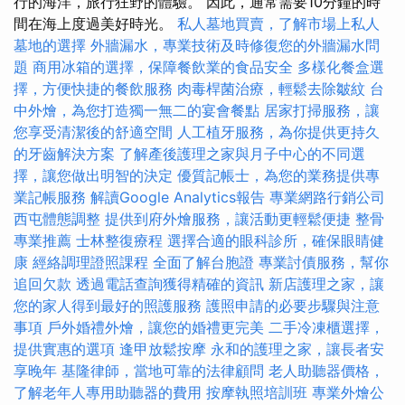
行的海洋，旅行狂野的體驗。 因此，通常需要10分鐘的時
間在海上度過美好時光。
私人墓地買賣，了解市場上私人
墓地的選擇
外牆漏水，專業技術及時修復您的外牆漏水問
題
商用冰箱的選擇，保障餐飲業的食品安全
多樣化餐盒選
擇，方便快捷的餐飲服務
肉毒桿菌治療，輕鬆去除皺紋
台
中外燴，為您打造獨一無二的宴會餐點
居家打掃服務，讓
您享受清潔後的舒適空間
人工植牙服務，為你提供更持久
的牙齒解決方案
了解產後護理之家與月子中心的不同選
擇，讓您做出明智的決定
優質記帳士，為您的業務提供專
業記帳服務
解讀Google Analytics報告
專業網路行銷公司
西屯體態調整
提供到府外燴服務，讓活動更輕鬆便捷
整骨
專業推薦
士林整復療程
選擇合適的眼科診所，確保眼睛健
康
經絡調理證照課程
全面了解台胞證
專業討債服務，幫你
追回欠款
透過電話查詢獲得精確的資訊
新店護理之家，讓
您的家人得到最好的照護服務
護照申請的必要步驟與注意
事項
戶外婚禮外燴，讓您的婚禮更完美
二手冷凍櫃選擇，
提供實惠的選項
逢甲放鬆按摩
永和的護理之家，讓長者安
享晚年
基隆律師，當地可靠的法律顧問
老人助聽器價格，
了解老年人專用助聽器的費用
按摩執照培訓班
專業外燴公