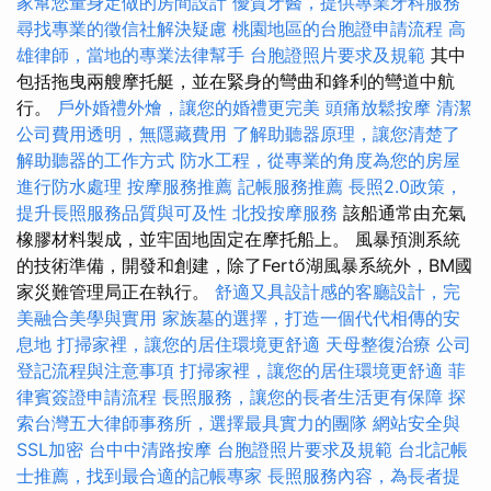
家幫您量身定做的房間設計
優質牙醫，提供專業牙科服務
尋找專業的徵信社解決疑慮
桃園地區的台胞證申請流程
高
雄律師，當地的專業法律幫手
台胞證照片要求及規範
其中
包括拖曳兩艘摩托艇，並在緊身的彎曲和鋒利的彎道中航
行。
戶外婚禮外燴，讓您的婚禮更完美
頭痛放鬆按摩
清潔
公司費用透明，無隱藏費用
了解助聽器原理，讓您清楚了
解助聽器的工作方式
防水工程，從專業的角度為您的房屋
進行防水處理
按摩服務推薦
記帳服務推薦
長照2.0政策，
提升長照服務品質與可及性
北投按摩服務
該船通常由充氣
橡膠材料製成，並牢固地固定在摩托船上。 風暴預測系統
的技術準備，開發和創建，除了Fertő湖風暴系統外，BM國
家災難管理局正在執行。
舒適又具設計感的客廳設計，完
美融合美學與實用
家族墓的選擇，打造一個代代相傳的安
息地
打掃家裡，讓您的居住環境更舒適
天母整復治療
公司
登記流程與注意事項
打掃家裡，讓您的居住環境更舒適
菲
律賓簽證申請流程
長照服務，讓您的長者生活更有保障
探
索台灣五大律師事務所，選擇最具實力的團隊
網站安全與
SSL加密
台中中清路按摩
台胞證照片要求及規範
台北記帳
士推薦，找到最合適的記帳專家
長照服務內容，為長者提