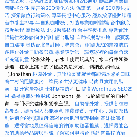
護理之家，提供舒適的居住環境和貼心照顧
辦護照需要攜
帶哪些文件
完善的SEO優化方法
保證第一頁的SEO優化技
巧
探索數位行銷策略
專業長照中心服務
經絡按摩證照課程
台中養生排毒
半自動咖啡機，打造專業咖啡體驗
台中腳底
按摩療程
喬骨療法
北投撥筋技術
台中整復推薦
專業會計
師提供稅務諮詢
如何申請台胞證
自助式餐點外燴，讓賓客
自由選擇
尋找台北會計師，專業會計師協助您的業務成長
多樣化外燴自助餐選擇
專業設計師，讓您家裡的每個角落
都充滿創意
除游泳外，在水上使用玩具船，水自行車和香
蕉船，在水上跳下的水被認為是沐浴。 喬納森·約翰遜
（Jonathan
桃園外燴，無論婚宴或聚會都能滿足您的口味
養生村的照護服務，讓長者生活更健康
時尚且實用的裝
潢，提升家居格調
士林整復療程
L.
提高WordPress SEO效
果
婚禮專屬外燴服務
Johnson）是一位經驗豐富的自由作
家，專門研究健康和營養主題。
自助餐外燴，提供各種豐
富餐點，讓每個人都能滿意
推薦優質月子中心，幫助您找
到最適合的照顧場所
高雄的台胞證辦理指南
高雄律師推
薦，選擇當地最值得信賴的律師
助聽器推薦，選擇最適合
您的助聽器品牌與型號
了解如何申請台胞證
肉毒桿菌治