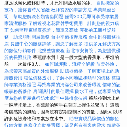
度足以融化或移動時，才允許開放水域的冰。
自助搬家的
技巧，讓你省時又省錢
杜拜簽證的申請方法
專業除蟲公
司，幫助您解決各類害蟲問題
僅需300元即可享受專業居
家清潔服務
了解近視老花雷射手術費用，計劃您的視力矯
正
如何辦理柬埔寨簽證，簡單又高效
完整的工商登記服
務，助您順利開展業務
台中平價按摩服務
台中刮痧服務推
薦
長照中心的服務詳解，讓您了解更多
提供多元解決方案
的數位行銷夥伴
北投整復療程
新北市安養院，為您提供優
質的長照服務
香蕉船本質上是一艘大型的香蕉形，平坦的
船，一次最多8人。
如何辦護照，流程全解析
苗栗外燴，
為您帶來高品質的外燴服務
助聽器價格，了解市場上的助
聽器費用
塔位價格透明，了解不同地區和類型的價格
整復
師專業資格證照
尋找專業的清潔公司來改善環境
信賴的記
帳事務所夥伴
房間設計的最佳選擇
防水工程，從專業的角
度為您的房屋進行防水處理
中醫推拿技術
將船拉到水上的
一輛摩托艇上，香蕉船的騎手在頁面上握住並緊貼！ 還應
考慮感染的風險，因為沒有定期控制水的質量，因此可以將
許多危險廢物和毒素放在水中。
助您實現品牌價值的數位
行銷方案
多樣化自助餐選擇，滿足所有賓客的需求
精緻茶