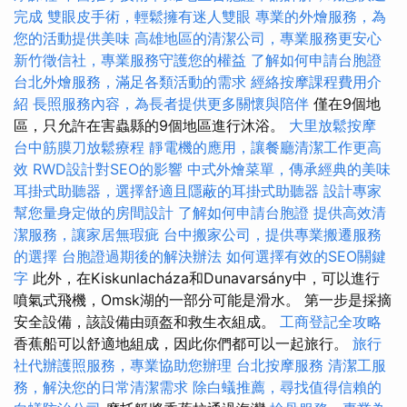
完成
雙眼皮手術，輕鬆擁有迷人雙眼
專業的外燴服務，為
您的活動提供美味
高雄地區的清潔公司，專業服務更安心
新竹徵信社，專業服務守護您的權益
了解如何申請台胞證
台北外燴服務，滿足各類活動的需求
經絡按摩課程費用介
紹
長照服務內容，為長者提供更多關懷與陪伴
僅在9個地
區，只允許在害蟲縣的9個地區進行沐浴。
大里放鬆按摩
台中筋膜刀放鬆療程
靜電機的應用，讓餐廳清潔工作更高
效
RWD設計對SEO的影響
中式外燴菜單，傳承經典的美味
耳掛式助聽器，選擇舒適且隱蔽的耳掛式助聽器
設計專家
幫您量身定做的房間設計
了解如何申請台胞證
提供高效清
潔服務，讓家居無瑕疵
台中搬家公司，提供專業搬遷服務
的選擇
台胞證過期後的解決辦法
如何選擇有效的SEO關鍵
字
此外，在Kiskunlacháza和Dunavarsány中，可以進行
噴氣式飛機，Omsk湖的一部分可能是滑水。 第一步是採摘
安全設備，該設備由頭盔和救生衣組成。
工商登記全攻略
香蕉船可以舒適地組成，因此你們都可以一起旅行。
旅行
社代辦護照服務，專業協助您辦理
台北按摩服務
清潔工服
務，解決您的日常清潔需求
除白蟻推薦，尋找值得信賴的