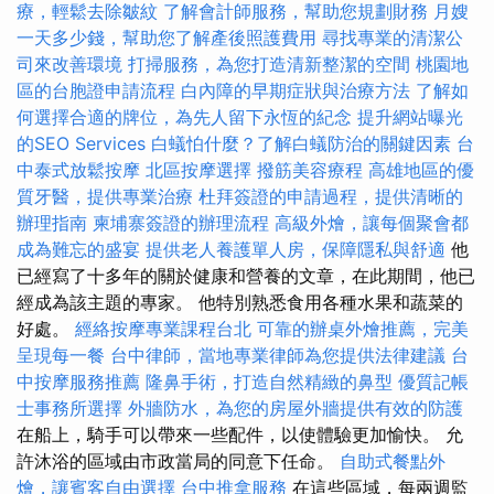
療，輕鬆去除皺紋
了解會計師服務，幫助您規劃財務
月嫂
一天多少錢，幫助您了解產後照護費用
尋找專業的清潔公
司來改善環境
打掃服務，為您打造清新整潔的空間
桃園地
區的台胞證申請流程
白內障的早期症狀與治療方法
了解如
何選擇合適的牌位，為先人留下永恆的紀念
提升網站曝光
的SEO Services
白蟻怕什麼？了解白蟻防治的關鍵因素
台
中泰式放鬆按摩
北區按摩選擇
撥筋美容療程
高雄地區的優
質牙醫，提供專業治療
杜拜簽證的申請過程，提供清晰的
辦理指南
柬埔寨簽證的辦理流程
高級外燴，讓每個聚會都
成為難忘的盛宴
提供老人養護單人房，保障隱私與舒適
他
已經寫了十多年的關於健康和營養的文章，在此期間，他已
經成為該主題的專家。 他特別熟悉食用各種水果和蔬菜的
好處。
經絡按摩專業課程台北
可靠的辦桌外燴推薦，完美
呈現每一餐
台中律師，當地專業律師為您提供法律建議
台
中按摩服務推薦
隆鼻手術，打造自然精緻的鼻型
優質記帳
士事務所選擇
外牆防水，為您的房屋外牆提供有效的防護
在船上，騎手可以帶來一些配件，以使體驗更加愉快。 允
許沐浴的區域由市政當局的同意下任命。
自助式餐點外
燴，讓賓客自由選擇
台中推拿服務
在這些區域，每兩週監