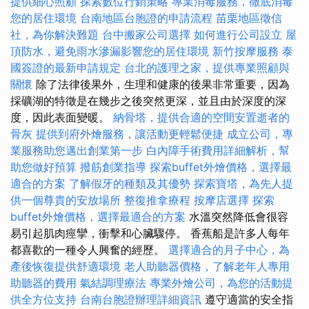
提供細心照顧
探索數位行銷策略
專業消毒服務，徹底消毒
您的居住環境
台南地區台胞證的申請流程
苗栗地區徵信
社，為你解決難題
台中搬家公司選擇
如何進行公司設立
屋
頂防水，避免雨水滲漏影響您的居住環境
新竹按摩服務
泰
國簽證的最新申請規定
台北的護理之家，提供專業照顧與
關懷
除了法律後果外，生理和健康的後果非常重要，因為
採礦湖的特徵是在幾步之後突然更深，並且由於深度的深
度，因此表面變暖。
納骨塔，提供合適的空間安置逝者的
骨灰
提供到府外燴服務，讓活動更輕鬆便捷
成立公司，專
業服務助您邁出創業第一步
白內障手術費用詳細解析，幫
助您做好預算
撥筋創業指導
探索buffet外燴價格，選擇最
適合的方案
了解假牙的種類及其優勢
探索寶塔，為先人提
供一個尊貴的安放場所
整復推拿療程
按摩店選擇
探索
buffet外燴價格，選擇最適合的方案
水溫突然降低會很容
易引起肌肉痙攣，衝擊和心臟驟停。 香蕉船是許多人每年
都喜歡的一種令人興奮的經歷。
選擇適合的月子中心，為
產後恢復提供舒適環境
老人助聽器價格，了解老年人專用
助聽器的費用
氣結調理療法
專業外燴公司，為您的活動提
供全方位支持
台南台胞證辦理詳細資訊
遵守適當的安全指