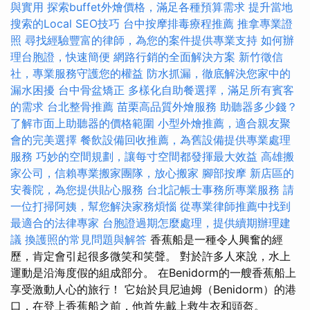
與實用
探索buffet外燴價格，滿足各種預算需求
提升當地
搜索的Local SEO技巧
台中按摩排毒療程推薦
推拿專業證
照
尋找經驗豐富的律師，為您的案件提供專業支持
如何辦
理台胞證，快速簡便
網路行銷的全面解決方案
新竹徵信
社，專業服務守護您的權益
防水抓漏，徹底解決您家中的
漏水困擾
台中骨盆矯正
多樣化自助餐選擇，滿足所有賓客
的需求
台北整骨推薦
苗栗高品質外燴服務
助聽器多少錢？
了解市面上助聽器的價格範圍
小型外燴推薦，適合親友聚
會的完美選擇
餐飲設備回收推薦，為舊設備提供專業處理
服務
巧妙的空間規劃，讓每寸空間都發揮最大效益
高雄搬
家公司，信賴專業搬家團隊，放心搬家
腳部按摩
新店區的
安養院，為您提供貼心服務
台北記帳士事務所專業服務
請
一位打掃阿姨，幫您解決家務煩惱
從專業律師推薦中找到
最適合的法律專家
台胞證過期怎麼處理，提供續期辦理建
議
換護照的常見問題與解答
香蕉船是一種令人興奮的經
歷，肯定會引起很多微笑和笑聲。 對於許多人來說，水上
運動是沿海度假的組成部分。 在Benidorm的一艘香蕉船上
享受激動人心的旅行！ 它始於貝尼迪姆（Benidorm）的港
口，在登上香蕉船之前，他首先戴上救生衣和頭盔。