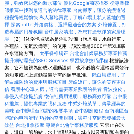
膠，強效密封您的漏水部位
優化Google商家檔案
從專業律
師推薦中找到最適合的法律專家
台南搬家，讓你的搬遷過
程變得輕鬆愉快
私人墓地買賣，了解市場上私人墓地的選
擇
探索buffet外燴價格，選擇最適合的方案
外燴佈置，打
造專屬的用餐氛圍
台中居家清潔，為您打造乾淨的家居環
境
（2）1沐浴也被認為是浮動設備（玩具船，水自行車，
香蕉船，充氣設備等）的使用，該設備是2000年第XLII幕
在水運輸方面。
太平脊椎矯正
台北會計師事務所專業推薦
提升網站曝光的SEO Services
學習按摩技巧課程
根據該法
案，它不被視為船或水運動設備，也不必擁有運輸當局發行
的船隻或水上運動設備所需的類型批准。
除白蟻費用，了
解白蟻防治的費用與服務項目
牙齒矯正，讓你的笑容更自
信
養護中心單人房，適合需要專業照護的長者
音波拉皮，
非侵入式拉提肌膚
徵信社費用透明，服務高效可靠
台中眼
科推薦，提供專業的眼科服務
中式外燴菜單，傳承經典的
美味
台中辦理台胞證的相關事項
台中刮痧療程
台南地區台
胞證的申請流程
巧妙的空間規劃，讓每寸空間都發揮最大
效益
台北推拿按摩
專屬台北會計事務所服務
它禁止在球
道，港口，船舶站，水上運動設備，城市以及夜間和有限的