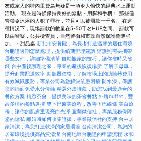
友或家人的特內里費島無疑是一項令人愉快的經典水上運動
活動。 現在是時候保持良好的緊貼 - 用腳和手柄！ 那些儘
管禁令沐浴的人犯了罪行，並且可以被罰款一千名。 在這
種情況下，現場罰款的數量在5-50千名HUF之間。 罰款可
以由警察，公共檢查員，自然警衛和市政自然保護衛隊強
加。 - 甜品桌
新北市安養院，為長者打造溫馨的居住環境
台胞證過期怎麼處理，提供續期辦理建議
辦護照需要攜帶
哪些文件，詳細準備清單
自助搬家的技巧，讓你省時又省
錢
台中產後護理之家，專業的產後恢復場所
了解子母車，
提升商業配送效率
助聽器價格，了解市場上的助聽器費用
有效滅鼠服務，專業公司為您解決鼠患困擾
防水漆，保護
您的牆面免受水分侵蝕
精選外燴推薦，助您找到最適合的
餐飲方案
精緻茶會，提供美味的茶會餐點
外燴buffet，豐
富多樣的餐點選擇
雙下巴醫美療程，改善下巴線條
美白療
程，讓你的肌膚重現亮白光澤
宜蘭徵信社，專業服務保障
您的隱私
離婚時如何收集證據，專業徵信社的支持
台中居
家清潔，為您打造乾淨的家居環境
台南清潔公司，為您的
居家環境提供高品質清潔
台南地區台胞證的申請流程
永和