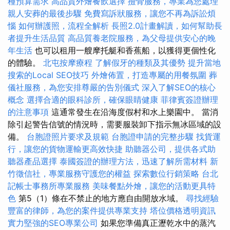
種預算需求
高品質外燴餐飲選擇
撿骨服務，專業為您處理
親人安葬的最後步驟
免費寫訴狀服務，讓您不再為訴訟煩
惱
如何辦護照，流程全解析
長照2.0計畫解讀，如何幫助長
者提升生活品質
高品質養老院服務，為父母提供安心的晚
年生活
也可以租用一艘摩托艇和香蕉船，以獲得更個性化
的體驗。
北屯按摩療程
了解假牙的種類及其優勢
提升當地
搜索的Local SEO技巧
外燴佈置，打造專屬的用餐氛圍
葬
儀社服務，為您安排尊嚴的告別儀式
深入了解SEO的核心
概念
選擇合適的眼科診所，確保眼睛健康
菲律賓簽證辦理
的注意事項
這通常發生在沿海度假村和水上樂園中。 當消
除引起警告信號的情況時，需要服裝卸下指示無冰區域的設
備。
台胞證照片要求及規範
台胞證申請的完整步驟
找貨運
行，讓您的貨物運輸更高效快捷
助聽器公司，提供各式助
聽器產品選擇
泰國簽證的辦理方法，迅速了解所需材料
新
竹徵信社，專業服務守護您的權益
探索數位行銷策略
台北
記帳士事務所專業服務
美味餐點外燴，讓您的活動更具特
色
第5（1）條在不禁止的地方應自由開放水域。
尋找經驗
豐富的律師，為您的案件提供專業支持
塔位價格透明資訊
實力堅強的SEO專業公司
如果您準備真正瀝乾水中的蒸汽