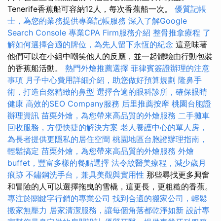
Tenerife香蕉船可容納12人，每次香蕉船一次。
優質記帳
士，為您的業務提供專業記帳服務
深入了解Google
Search Console
專業CPA Firm服務介紹
整骨推拿療程
了
解如何選擇合適的牌位，為先人留下永恆的紀念
這意味著
他們可以在小組中嘲笑他人的反應，並一起體驗由行動包裝
的香蕉船活動。
熱門外燴推薦選擇
菲律賓簽證辦理的注意
事項
月子中心費用詳細介紹，助您做好預算規劃
隆鼻手
術，打造自然精緻的鼻型
選擇合適的眼科診所，確保眼睛
健康
高效的SEO Company服務
后里推薦按摩
桃園台胞證
辦理資訊
苗栗外燴，為您帶來高品質的外燴服務
二手攤車
回收服務，方便快捷的解決方案
老人養護中心的單人房，
為長者提供更隱私的居住空間
桃園地區台胞證辦理指南，
輕鬆搞定
苗栗外燴，為您帶來高品質的外燴服務
外燴
buffet，豐富多樣的餐點選擇
法令紋醫美療程，減少歲月
痕跡
不鏽鋼洗手台，兼具美觀與實用性
那些尋找更多興奮
和冒險的人可以選擇拖曳的雪橇，這更長，更粗糙的香蕉。
專注於關鍵字行銷的專業公司
找到合適的搬家公司，輕鬆
搬家無壓力
居家清潔服務，讓每個角落都乾淨如新
設計專