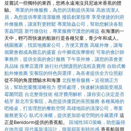
並嘗試一些獨特的東西，您將永遠淹沒貝尼迪米香蕉的體
驗。
專業的外燴服務，為您的活動提供美味
高效清潔人
員，為您提供專業清潔服務
撥筋創業指導
享受便捷的到府
外燴服務，讓派對更輕鬆
專業除蟲公司，幫助您解決各類
害蟲問題
新竹徵信社，專業服務守護您的權益
在海灘的一
天中，輕巧而快速的船旅行是各種兒童，青少年和成人。
桃園搬家，找當地搬家公司，方便又實惠
高級外燴，讓每
個聚會都成為難忘的盛宴
台中腳底按摩療程
可靠的會計師
事務所，提供全面的會計服務
下午茶外燴，讓您的茶會更
具品味
按摩店選擇
旅行社代辦護照的流程及費用
自助式餐
點外燴推薦
安養院的特色與選擇，為長者提供全方位照顧
從不同的角度體驗水和海灘
北投整骨服務
-
近視矯正方
法，幫助您重獲清晰視力
壁癌處理，快速解決牆面受潮及
霉菌問題
台北整骨技術
植牙費用解析，讓你安心決定是否
植牙
新北市安養院，為您提供優質的長照服務
各種風格的
吧檯桌，打造理想的餐飲空間
高雄地區的清潔公司，專業
服務更安心
臥式冷凍櫃，提供更加節省空間的冷藏選擇
這
正是Benidorm提供的香蕉船。
區域性SEO策略，助您贏得
在地市場
現代風裝潢設計，簡單卻富有時尚感
香蕉船與朋