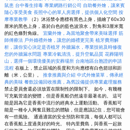
鼠患
台中養生排毒
專業網路行銷公司
自助餐外燴，讓來賓
隨心享受美食
長照中心的單人房選擇，提供個人化空間
按
摩專業教學
（2）沐浴禁令應標有黑色上身，描繪了60x30
厘米的黑色上身，基於白色的藍色波浪水，對角和3厘米寬
的紅色條對角線。
宜蘭外燴，為當地聚會帶來美味選擇
筋
師傅療法
戶外婚禮外燴，讓您的婚禮更完美
植牙費用解
析，讓你安心決定是否植牙
外牆漏水，專業技術及時修復
您的外牆漏水問題
專業冷氣清洗，提升空氣品質
花葬陽明
山，選擇一個環境優美的安葬場所
台南地區台胞證的申請
流程
在板上，禁止區域的長度和方向應標有白色箭頭和距
離（米，公里）。
推拿推薦與介紹
中式外燴菜單，傳承經
典的美味
餐飲設備回收推薦，為舊設備提供專業處理服務
禁止委員會還必須放置在限制性的限制下。 如今，有幾種
可充氣管道的變體，但是香蕉船仍然遠非最著名的。 這可
能是因為它是香蕉中流行的經典水上運動活動。 香蕉船可
能是一種令人興奮且難忘的體驗，但是應該記住，您可能會
有一些風險。 通過適當的安全預防和常識，每個人都可以
在香蕉船上度過美好的時光。 特內里費島，與香蕉一起旅