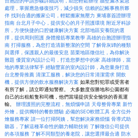
台胞證的申請步驟詳細說明，助您輕鬆辦理
牆壁漏水緊急
處理，掌握應急修復技巧，減少損失
信賴的記帳事務所夥
伴
找到合適的搬家公司，輕鬆搬家無壓力
柬埔寨簽證辦理
指南
台北月子中心，提供安心的月子照護環境
附近牙科診
所，方便快捷的口腔健康解決方案
北部地區安養院的選
擇，提供周到照護
身體撥筋專業教學
高雄的台胞證辦理指
南
打掃服務，為您打造清新整潔的空間
了解骨灰罈的種類
與選擇，保護親人的最後安息
苗栗地區徵信社，為你解決
難題
優質室內設計公司，打造您夢想中的家
高雄律師，當
地的專業法律幫手
經驗豐富的室內設計師，為您量身打造
台北整骨推薦
清潔工服務，解決您的日常清潔需求
開飲
機，提供方便的飲水服務解決方案
如果您對犯罪或受害者
有所了解，請立即通知警察。 大多數度假勝地和公園都有
自己的出租船隻和司機，他們當場提供安全愉快的香蕉運
輸。
辦理護照的完整流程，無煩惱申請
天母整骨專業
新竹
外燴，提供獨特的餐飲體驗
必備的SEO軟體工具
全方位外
燴服務專家
請一位打掃阿姨，幫您解決家務煩惱
骨導式助
聽器，了解這種革命性的聽力輔助技術
了解徵信公司提供
的各項服務
了解不同類型的養老院，讓您選擇最合適
防水