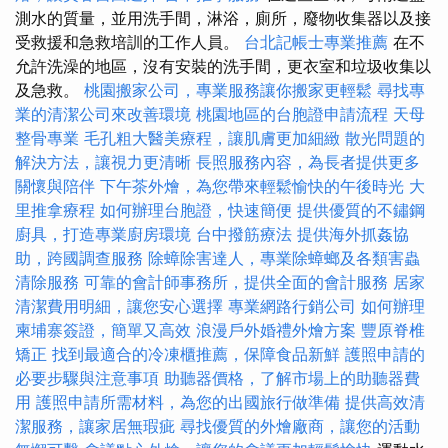
測水的質量，並用洗手間，淋浴，廁所，廢物收集器以及接
受救援和急救培訓的工作人員。
台北記帳士專業推薦
在不
允許洗澡的地區，沒有安裝的洗手間，更衣室和垃圾收集以
及急救。
桃園搬家公司，專業服務讓你搬家更輕鬆
尋找專
業的清潔公司來改善環境
桃園地區的台胞證申請流程
天母
整骨專業
毛孔粗大醫美療程，讓肌膚更加細緻
散光問題的
解決方法，讓視力更清晰
長照服務內容，為長者提供更多
關懷與陪伴
下午茶外燴，為您帶來輕鬆愉快的午後時光
大
里推拿療程
如何辦理台胞證，快速簡便
提供優質的不鏽鋼
廚具，打造專業廚房環境
台中撥筋療法
提供海外抓姦協
助，跨國調查服務
除蟑除害達人，專業除蟑螂及各類害蟲
清除服務
可靠的會計師事務所，提供全面的會計服務
居家
清潔費用明細，讓您安心選擇
專業網路行銷公司
如何辦理
柬埔寨簽證，簡單又高效
浪漫戶外婚禮外燴方案
豐原脊椎
矯正
找到最適合的冷凍櫃推薦，保障食品新鮮
護照申請的
必要步驟與注意事項
助聽器價格，了解市場上的助聽器費
用
護照申請所需材料，為您的出國旅行做準備
提供高效清
潔服務，讓家居無瑕疵
尋找優質的外燴廠商，讓您的活動