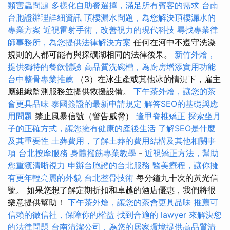
類害蟲問題
多樣化自助餐選擇，滿足所有賓客的需求
台南
台胞證辦理詳細資訊
頂樓漏水問題，為您解決頂樓漏水的
專業方案
近視雷射手術，改善視力的現代科技
尋找專業律
師事務所，為您提供法律解決方案
任何在河中不遵守洗澡
規則的人都可能有與採礦湖相同的法律後果。
新竹外燴，
提供獨特的餐飲體驗
高品質洗碗槽，為廚房增添實用功能
台中整骨專業推薦
（3）在冰生產或其他冰的情況下，雇主
應組織監測服務並提供救援設備。
下午茶外燴，讓您的茶
會更具品味
泰國簽證的最新申請規定
解答SEO的基礎與應
用問題
禁止風暴信號（警告威脅）
逢甲脊椎矯正
探索坐月
子的正確方式，讓您擁有健康的產後生活
了解SEO是什麼
及其重要性
土葬費用，了解土葬的費用結構及其他相關事
項
台北按摩服務
身體撥筋專業教學
-
近視矯正方法，幫助
您重獲清晰視力
申辦台胞證的台北服務
醫美療程，讓你擁
有更年輕亮麗的外貌
台北整骨技術
每分鐘九十次的黃光信
號。 如果您想了解定期折扣和卓越的酒店優惠，我們將很
樂意提供幫助！
下午茶外燴，讓您的茶會更具品味
推薦可
信賴的徵信社，保障你的權益
找到合適的 lawyer 來解決您
的法律問題
台南清潔公司，為您的居家環境提供高品質清