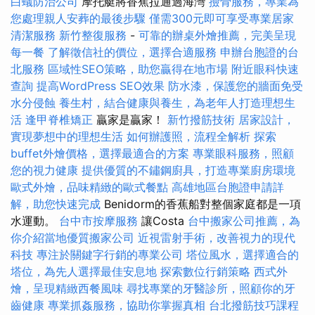
白蟻防治公司
摩托艇將香蕉拉通過海灣
撿骨服務，專業為
您處理親人安葬的最後步驟
僅需300元即可享受專業居家
清潔服務
新竹整復服務
-
可靠的辦桌外燴推薦，完美呈現
每一餐
了解徵信社的價位，選擇合適服務
申辦台胞證的台
北服務
區域性SEO策略，助您贏得在地市場
附近眼科快速
查詢
提高WordPress SEO效果
防水漆，保護您的牆面免受
水分侵蝕
養生村，結合健康與養生，為老年人打造理想生
活
逢甲脊椎矯正
贏家是贏家！
新竹撥筋技術
居家設計，
實現夢想中的理想生活
如何辦護照，流程全解析
探索
buffet外燴價格，選擇最適合的方案
專業眼科服務，照顧
您的視力健康
提供優質的不鏽鋼廚具，打造專業廚房環境
歐式外燴，品味精緻的歐式餐點
高雄地區台胞證申請詳
解，助您快速完成
Benidorm的香蕉船對整個家庭都是一項
水運動。
台中市按摩服務
讓Costa
台中搬家公司推薦，為
你介紹當地優質搬家公司
近視雷射手術，改善視力的現代
科技
專注於關鍵字行銷的專業公司
塔位風水，選擇適合的
塔位，為先人選擇最佳安息地
探索數位行銷策略
西式外
燴，呈現精緻西餐風味
尋找專業的牙醫診所，照顧你的牙
齒健康
專業抓姦服務，協助你掌握真相
台北撥筋技巧課程