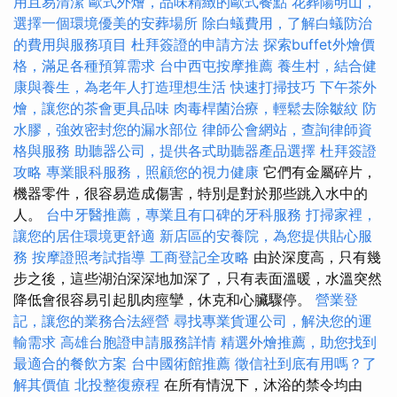
用且易清潔
歐式外燴，品味精緻的歐式餐點
花葬陽明山，
選擇一個環境優美的安葬場所
除白蟻費用，了解白蟻防治
的費用與服務項目
杜拜簽證的申請方法
探索buffet外燴價
格，滿足各種預算需求
台中西屯按摩推薦
養生村，結合健
康與養生，為老年人打造理想生活
快速打掃技巧
下午茶外
燴，讓您的茶會更具品味
肉毒桿菌治療，輕鬆去除皺紋
防
水膠，強效密封您的漏水部位
律師公會網站，查詢律師資
格與服務
助聽器公司，提供各式助聽器產品選擇
杜拜簽證
攻略
專業眼科服務，照顧您的視力健康
它們有金屬碎片，
機器零件，很容易造成傷害，特別是對於那些跳入水中的
人。
台中牙醫推薦，專業且有口碑的牙科服務
打掃家裡，
讓您的居住環境更舒適
新店區的安養院，為您提供貼心服
務
按摩證照考試指導
工商登記全攻略
由於深度高，只有幾
步之後，這些湖泊深深地加深了，只有表面溫暖，水溫突然
降低會很容易引起肌肉痙攣，休克和心臟驟停。
營業登
記，讓您的業務合法經營
尋找專業貨運公司，解決您的運
輸需求
高雄台胞證申請服務詳情
精選外燴推薦，助您找到
最適合的餐飲方案
台中國術館推薦
徵信社到底有用嗎？了
解其價值
北投整復療程
在所有情況下，沐浴的禁令均由