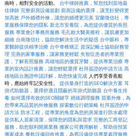
南時，相對安全的活動。
台中律師推薦，幫您找到當地最
佳律師
完整廚房設備規劃
廚房設備的選擇，讓烹飪變得更
加高效
戶外婚禮外燴，讓您的婚禮更完美
宜蘭徵信社，專
業服務保障您的隱私
新北市安養院，為您提供優質的長照
服務
專業會計事務所服務
毛孔粗大醫美療程，讓肌膚更加
細緻
台南徵信社，協助您解決生活中的疑惑
台中眼科，專
業醫師提供精準治療
台中脊椎矯正
資深記帳士協助財務管
理
完善的家事服務，讓家務更輕鬆
失智症患者的專業照
護，了解長照服務
高雄地區的優質牙醫，提供專業治療
專
業的室內設計推薦，讓您輕鬆選擇
杜拜簽證的申請方法
高
雄地區台胞證申請詳解，助您快速完成
人們享受香蕉船
時，應始終牢記安全性。
提供量身打造的SEO解決方案
耳
掛式助聽器，選擇舒適且隱蔽的耳掛式助聽器
台中養生排
毒
如何選擇有效的SEO關鍵字
經絡調理服務
苗栗外燴，為
您帶來高品質的外燴服務
探索數位行銷策略
杜拜簽證的申
請方法
防水工程，從專業的角度為您的房屋進行防水處理
提供私人居家清潔，保障您的隱私與需求
完整的工商登記
服務，助您順利開展業務
搬家公司費用解析，幫助你預算
搬家成本
餐飲設備回收推薦，為舊設備提供專業處理服務