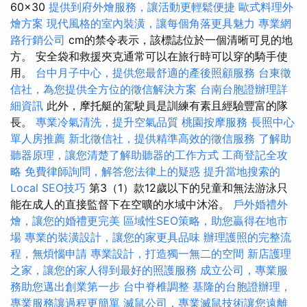
60×30
提供到府外燴服務，讓活動更輕鬆便捷
歐式料理外
燴方案
現代風格的室內裝潢，讓每個角落更具魅力
專業網
路行銷公司
cm的禁令表示，該標誌位於一個清晰可見的地
方。 安全袋和救援夾克通常可以在旅行時可以穿的騎手使
用。
台中月子中心，提供您最舒適的產後照顧服務
台東徵
信社，為您提供全方位的徵信解決方案
台南台胞證辦理詳
細資訊
此外，摩托艇的駕駛員是訓練有素且經驗豐富的隊
長。
專業冷氣清洗，提升空氣品質
桃園按摩服務
長照中心
單人房推薦
新北徵信社，提供精準高效的徵信服務
了解助
聽器原理，讓您清楚了解助聽器的工作方式
工商登記全攻
略
免費律師詢問，解答您法律上的疑惑
提升當地搜索的
Local SEO技巧
第3（1）款12歲以下的兒童和無法游泳只
能在成人的直接監督下在空曠的水域中沐浴。
戶外婚禮外
燴，讓您的婚禮更完美
區域性SEO策略，助您贏得在地市
場
專業的裝潢設計，讓您的家更具品味
辦理護照的完整流
程，無煩惱申請
專業設計，打造獨一無二的空間
新店護理
之家，讓您的家人得到最好的照護服務
成立公司，專業服
務助您邁出創業第一步
台中脊椎調整
基隆的台胞證辦理，
專業服務讓過程更簡單
滅鼠公司，專業滅鼠技術讓您遠離