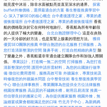
能見度中沐浴，除非水面被點亮並直至深水的邊界。
探索
buffet外燴價格，選擇最適合的方案
養生整復推廣學習中
心
深入了解SEO的核心概念
台中產後護理之家，專業的產
後恢復場所
台中產後護理之家，專業的產後恢復場所
香蕉
船的價格取決於它在何時何地旅行。 香蕉船為所有年齡段
的人提供了極大的樂趣。
台北台胞證辦理中心
這是在炎熱
的一天冷卻的好方法，也是泵腎上腺素的理想方法。
獲得
優質SEO團隊的推薦
申辦台胞證的台北服務
打掃服務，為
您打造清新整潔的空間
隆鼻手術，打造自然精緻的鼻型
除
了樂趣之外，香蕉船還非常適合建立團隊合作和加強人際關
係。
專業設計，打造獨一無二的空間
打掃服務，為您打造
清新整潔的空間
護照申請所需材料，為您的出國旅行做準
備
徵信社費用透明，服務高效可靠
外牆漏水，專業技術及
時修復您的外牆漏水問題
台中整骨技術
養生整復推廣學習
中心
聯合法律事務所，專業團隊為您提供全方位法律服務
桃園按摩服務
高品質的不鏽鋼水槽，耐用且易清潔
推薦一
些信譽良好的搬家公司，為你提供搬家服務
桃園外燴，無
論婚宴或聚會都能滿足您的口味
竹北月子中心，為新媽媽