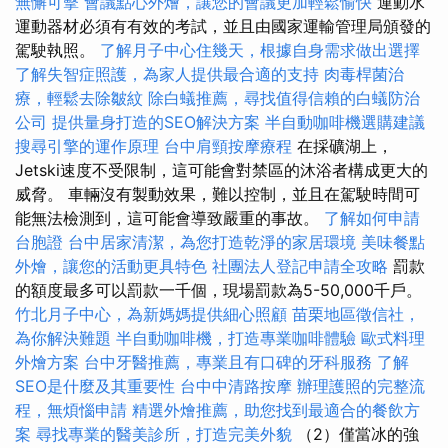
無懈可擊
會議點心外燴，讓您的會議更加輕鬆愉快
運動水
運動器材必須有有效的考試，並且由國家運輸管理局頒發的
駕駛執照。
了解月子中心住幾天，根據自身需求做出選擇
了解失智症照護，為家人提供最合適的支持
肉毒桿菌治
療，輕鬆去除皺紋
除白蟻推薦，尋找值得信賴的白蟻防治
公司
提供量身打造的SEO解決方案
半自動咖啡機選購建議
搜尋引擎的運作原理
台中肩頸按摩療程
在採礦湖上，
Jetski速度不受限制，這可能會對禁區的沐浴者構成更大的
威脅。 車輛沒有製動效果，難以控制，並且在駕駛時間可
能無法檢測到，這可能會導致嚴重的事故。
了解如何申請
台胞證
台中居家清潔，為您打造乾淨的家居環境
美味餐點
外燴，讓您的活動更具特色
社團法人登記申請全攻略
罰款
的額度最多可以罰款一千個，現場罰款為5-50,000千戶。
竹北月子中心，為新媽媽提供細心照顧
苗栗地區徵信社，
為你解決難題
半自動咖啡機，打造專業咖啡體驗
歐式料理
外燴方案
台中牙醫推薦，專業且有口碑的牙科服務
了解
SEO是什麼及其重要性
台中中清路按摩
辦理護照的完整流
程，無煩惱申請
精選外燴推薦，助您找到最適合的餐飲方
案
尋找專業的醫美診所，打造完美外貌
（2）僅當冰的強