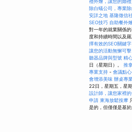
禮外燴，讓您的婚禮
除白蟻公司，專業除
安詳之地
基隆徵信
SEO技巧
自助餐外
對一年的就業關係的
度和持續時間以及
擇有效的SEO關鍵字
讓您的活動無懈可擊
聽器品牌與型號
精
日（星期日）。
推
專業支持
-
會議點心
會增添美味
辦桌專
22日，星期五，星
設計師，讓您家裡的
申請
東海放鬆按摩
是的，但僅僅是基於