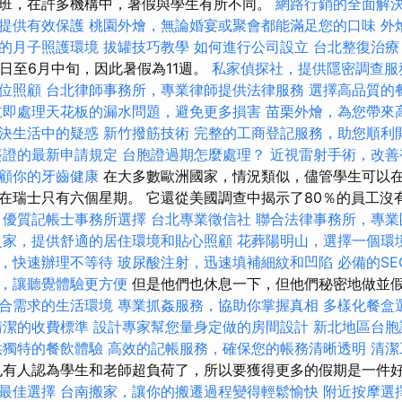
班，在許多機構中，暑假與學生有所不同。
網路行銷的全面解
提供有效保護
桃園外燴，無論婚宴或聚會都能滿足您的口味
外
的月子照護環境
拔罐技巧教學
如何進行公司設立
台北整復治療
1日至6月中旬，因此暑假為11週。
私家偵探社，提供隱密調查服
位照顧
台北律師事務所，專業律師提供法律服務
選擇高品質的
立即處理天花板的漏水問題，避免更多損害
苗栗外燴，為您帶來
決生活中的疑惑
新竹撥筋技術
完整的工商登記服務，助您順利
簽證的最新申請規定
台胞證過期怎麼處理？
近視雷射手術，改善
顧你的牙齒健康
在大多數歐洲國家，情況類似，儘管學生可以
在瑞士只有六個星期。 它還從美國調查中揭示了80％的員工沒
。
優質記帳士事務所選擇
台北專業徵信社
聯合法律事務所，專業
之家，提供舒適的居住環境和貼心照顧
花葬陽明山，選擇一個環
，快速辦理不等待
玻尿酸注射，迅速填補細紋和凹陷
必備的SE
，讓聽覺體驗更方便
但是他們也休息一下，但他們秘密地做並
合需求的生活環境
專業抓姦服務，協助你掌握真相
多樣化餐盒
清潔的收費標準
設計專家幫您量身定做的房間設計
新北地區台胞
供獨特的餐飲體驗
高效的記帳服務，確保您的帳務清晰透明
清潔
有人認為學生和老師超負荷了，所以要獲得更多的假期是一件
最佳選擇
台南搬家，讓你的搬遷過程變得輕鬆愉快
附近按摩選