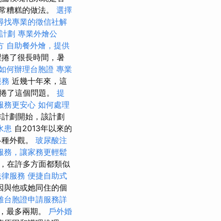
非常糟糕的做法。
選擇
尋找專業的徵信社解
計劃
專業外燴公
方
自助餐外燴，提供
裡捲了很長時間，暑
如何辦理台胞證
專業
服務
近幾十年來，這
席捲了這個問題。
提
服務更安心
如何處理
作計劃開始，該計劃
水患
自2013年以來的
各種外觀。
玻尿酸注
服務，讓家務更輕鬆
作，在許多方面都類似
法律服務
便捷自助式
因與他或她同住的個
雄台胞證申請服務詳
供，最多兩期。
戶外婚