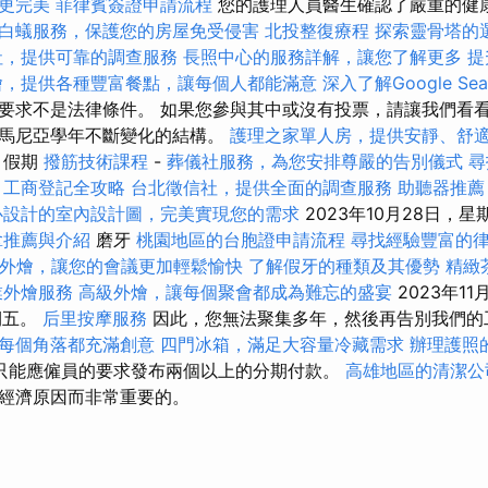
更完美
菲律賓簽證申請流程
您的護理人員醫生確認了嚴重的健
白蟻服務，保護您的房屋免受侵害
北投整復療程
探索靈骨塔的
社，提供可靠的調查服務
長照中心的服務詳解，讓您了解更多
提
燴，提供各種豐富餐點，讓每個人都能滿意
深入了解Google Sear
要求不是法律條件。 如果您參與其中或沒有投票，請讓我們看
羅馬尼亞學年不斷變化的結構。
護理之家單人房，提供安靜、舒
假期
撥筋技術課程
-
葬儀社服務，為您安排尊嚴的告別儀式
尋
工商登記全攻略
台北徵信社，提供全面的調查服務
助聽器推薦
心設計的室內設計圖，完美實現您的需求
2023年10月28日，星期
拿推薦與介紹
磨牙
桃園地區的台胞證申請流程
尋找經驗豐富的
外燴，讓您的會議更加輕鬆愉快
了解假牙的種類及其優勢
精緻
業外燴服務
高級外燴，讓每個聚會都成為難忘的盛宴
2023年11
期五。
后里按摩服務
因此，您無法聚集多年，然後再告別我們的
每個角落都充滿創意
四門冰箱，滿足大容量冷藏需求
辦理護照
只能應僱員的要求發布兩個以上的分期付款。
高雄地區的清潔公
經濟原因而非常重要的。