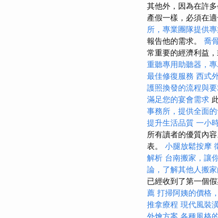
其他外，因為在許多
產假一樣，必須在適
所，專業團隊提供專
報告他的需求。
喬
常重要的經濟利益，
重聽專用助聽器，專
最佳修復服務
西式
護照換發的流程與要
滿足您的宴會需求
此
事務所，提供全面的
提升生活品質
一小
所有讀者的優質內容
表。
小腿放鬆按摩
解析
台南搬家，讓
論，了解其他人搬家
已經收到了第一個
薦
打掃阿姨的價格
推拿療程
現代風裝
外燴方案
各種風格