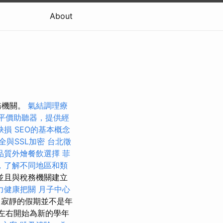
About
務機關。
氣結調理療
平價助聽器，提供經
缺損
SEO的基本概念
全與SSL加密
台北徵
品質外燴餐飲選擇
菲
，了解不同地區和類
並且與稅務機關建立
力健康把關
月子中心
寂靜的假期並不是年
日左右開始為新的學年