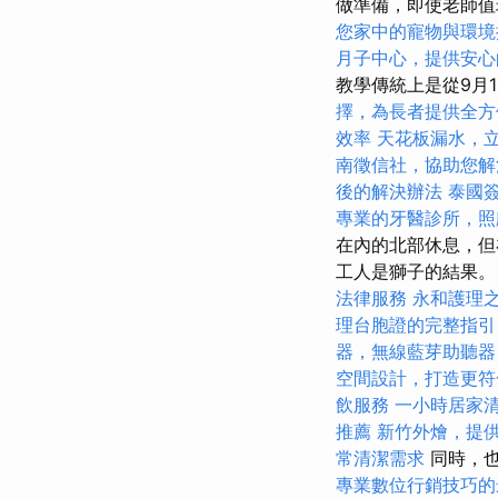
做準備，即使老師值
您家中的寵物與環境
月子中心，提供安心
教學傳統上是從9月
擇，為長者提供全方
效率
天花板漏水，
南徵信社，協助您解
後的解決辦法
泰國
專業的牙醫診所，照
在內的北部休息，但
工人是獅子的結果
法律服務
永和護理
理台胞證的完整指引
器，無線藍芽助聽器
空間設計，打造更符
飲服務
一小時居家
推薦
新竹外燴，提
常清潔需求
同時，也
專業數位行銷技巧的