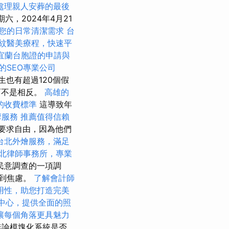
處理親人安葬的最後
期六，2024年4月21
您的日常清潔需求
台
紋醫美療程，快速平
宜蘭台胞證的申請與
的SEO專業公司
生也有超過120個假
而不是相反。
高雄的
的收費標準
這導致年
摩服務
推薦值得信賴
要求自由，因為他們
台北外燴服務，滿足
北律師事務所，專業
民意調查的一項調
感到焦慮。
了解會計師
用性，助您打造完美
中心，提供全面的照
讓每個角落更具魅力
無論模塊化系統是否