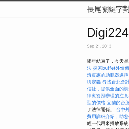
長尾關鍵字對
Digi224
Sep 21, 2013
學年結束了，今天是
法
探索buffet外
濟實惠的助聽器選擇
與定義
尋找台北會
信社，提供全面的調
律賓簽證辦理的注意
型的價格
宜蘭的台
了法律關係。
台中
費用詳細介紹，助您
輕一代用來播放系統