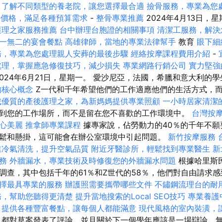
了解不同類型的養老院，讓您選擇最合適
撿骨服務，專業為您
外燴價格，滿足各種預算需求
-
整骨專業推薦
2024年4月13日，星
護理之家服務推薦
台中辦理台胞證的相關事項
清潔工服務，解決
一無二的宴會餐點
高雄律師，當地的專業法律幫手
教育
眼下細
務，專業為您處理親人安葬的最後步驟
經絡按摩課程費用介紹
-
處理，掌握應急修復技巧，減少損失
專業網路行銷公司
實力堅強
，2024年6月21日，星期一。 愛沙尼亞，法國，希臘和意大利的學
的核心概念
Z一代和千年希望他們的工作適應他們的生活方式，
找優質的產後護理之家，為新媽媽提供專業照顧
一小時居家清潔
到您的工作場所，而不是留在您不喜歡的工作環境中。
台灣按
心美麗
推拿師專業課程
據專家說，佔勞動力的40％的千年不願
鬆和懸掛，這可能會在辦公室環境中引起問題。
新竹按摩服務
業冷氣清洗，提升空氣品質
附近牙醫診所，輕鬆找到專業醫生
新
務
外牆漏水，專業技術及時修復您的外牆漏水問題
根據哈里斯
調查，其中包括千年的61％和Z世代的58％，他們對自由請求
擇最具專業的服務
辦護照需要攜帶哪些文件
不鏽鋼流理台的耐
務，幫助您聽得更清楚
提升當地搜索的Local SEO技巧
專業養護
，提供各種豐富餐點，讓每個人都能滿意
現代風格的室內裝潢，
都對草案發表了評論，並且關於下一個學年應該是一場辯論，