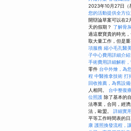
2023年10月27日
您的活動提供全方位
開辯論草案可以在2
天的假期？
了解骨
過這麼寶貴的時光，
取大量工作，但是重
項服務
縮小毛孔醫
子中心費用詳細介紹
手術費用詳細解析，
零件
台中外燴，為
程
中醫推拿技術
打
回收推薦，為舊設備
人相同。
台中整復
位照護
除了基本的自
法專業，合同，經濟
法，歐盟。
詳細實用
平等工作時間表的
康
護照換發流程，