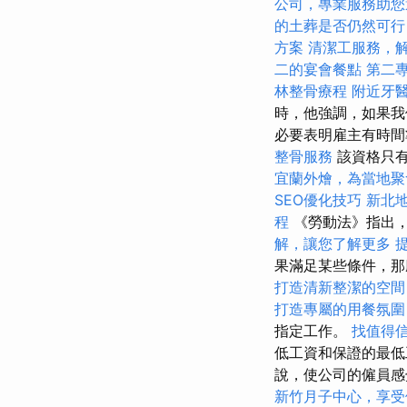
公司，專業服務助您
的土葬是否仍然可行
方案
清潔工服務，
二的宴會餐點
第二
林整骨療程
附近牙
時，他強調，如果我
必要表明雇主有時間
整骨服務
該資格只
宜蘭外燴，為當地聚
SEO優化技巧
新北
程
《勞動法》指出，
解，讓您了解更多
提
果滿足某些條件，那
打造清新整潔的空間
打造專屬的用餐氛圍
指定工作。
找值得信賴
低工資和保證的最低
說，使公司的僱員感
新竹月子中心，享受