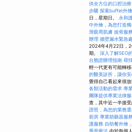
供全方位的口腔治療
步驟
探索buffet
日，星期日。
永和
中外燴，為您打造獨
滑眼周肌膚
撿骨服
辦理
牆壁漏水緊急
2024年4月22日
期。
深入了解SEO
台胞證辦理指南
尋
輕一代更有可能轉移
的醫美診所，讓你安
覺得自己看起來很放
各類活動的需求
專
團隊提供專業法律服
查，其中近一半接受
證照，為您的業務選
廚房
專業助聽器服
護服務
自助餐外燴
喬骨療法
由於每個人