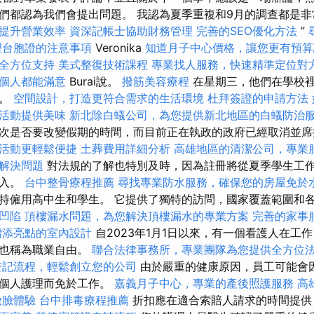
們都認為我們會提出問題。 我認為夏季重複和9月的調查都是
提升營業效率
資深記帳士協助財務管理
完善的SEO優化方法
”
理台胞證的注意事項
Veronika
知道月子中心價格，讓您更有預算
全方位支持
美式整復技術課程
專業找人服務，快速精準定位對
個人都能滿意
Burai說。
撥筋美容療程
在星期三，他們在學校
始。
空間設計，打造更符合需求的生活環境
杜拜簽證的申請方法
活動提供美味
新北除白蟻公司，為您提供新北地區的白蟻防治
次是否要改變假期的時間，而目前正在執政的政府已經取消並
活動更輕鬆便捷
土葬費用詳細分析
高雄地區的清潔公司，專業
解決問題
對法規的了解也特別及時，因為註冊將從夏季學生工
收入。
台中整骨療程推薦
尋找專業防水服務，確保您的房屋免於
持僱用高中生和學生。 它提供了獨特的訪問，國家覆蓋範圍和
凹陷
頂樓漏水問題，為您解決頂樓漏水的專業方案
完善的家事
增添亮點的室內設計
自2023年1月1日以來，有一個看護人在工
此也稱為職業自由。
聯合法律事務所，專業團隊為您提供全方位
登記流程，輕鬆創立您的公司
由於嚴重的健康原因，員工可能會
的個人護理而免於工作。
嘉義月子中心，專業的產後照護服務
高
做臉體驗
台中排毒療程推薦
折扣應在適合索賠人請求的時間提