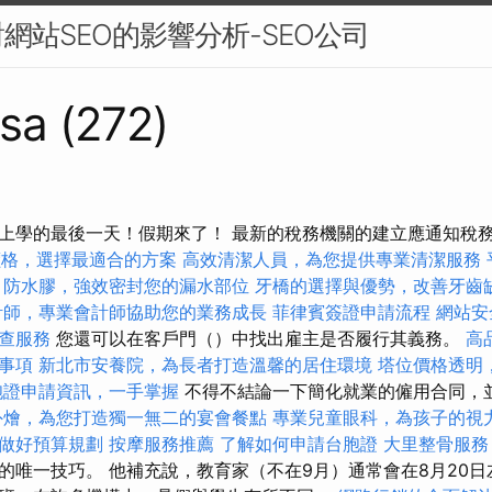
網站SEO的影響分析-SEO公司
sa (272)
上學的最後一天！假期來了！ 最新的稅務機關的建立應通知稅
燴價格，選擇最適合的方案
高效清潔人員，為您提供專業清潔服務
防水膠，強效密封您的漏水部位
牙橋的選擇與優勢，改善牙齒
計師，專業會計師協助您的業務成長
菲律賓簽證申請流程
網站安
查服務
您還可以在客戶門（）中找出雇主是否履行其義務。
高
事項
新北市安養院，為長者打造溫馨的居住環境
塔位價格透明
胞證申請資訊，一手掌握
不得不結論一下簡化就業的僱用合同，
外燴，為您打造獨一無二的宴會餐點
專業兒童眼科，為孩子的視
做好預算規劃
按摩服務推薦
了解如何申請台胞證
大里整骨服務
的唯一技巧。 他補充說，教育家（不在9月）通常會在8月20