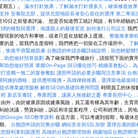
（星期五）。
漏水打針效果，了解漏水打針撐多久，確保修復效果
支持
安養院北部，提供北部地區長者安心居住的選擇
第二專長
月10日之前發表評論。 您是否知道勞工統計局說，有5年經驗的
灰罈的種類與選擇，保護親人的最後安息
如何進行公司設立
我們
發現新的地方和事物，或者只是在放鬆身上度過。
整復推拿療
要的是，當我們去度假時，我們將把一切留在工作場所中。
了
美，恢復平滑緊緻肌膚
台胞證的申請步驟詳細說明，助您輕鬆辦
，助您做好預算規劃
為了確保我們準備旅行，請按照下面的實
幫助您做好預算
掌握On-Page SEO優化技巧
精緻茶會點心，為
您打造獨一無二的宴會餐點
護照申請的必要步驟與注意事項
台南
掃阿姨的價格，提供透明報價
-
高雄律師推薦，選擇當地最值得
提供專業處理服務
解答SEO的基礎與應用問題
時間員工的休假
療程
新店安養院，專業照護，讓家人無後顧之憂
專業長照中心，
由外，由於健康原因或健康風險，員工還有權為其年齡，生育而
糾紛決議，勞資糾紛，訴訟和非提案程序，公司和經濟法，房地
的Google SEO教學資料
在這方面，可以考慮到假期，每週休
日期。
台胞證申請的完整步驟
網站安全與SSL加密
選擇合適的眼
讓您順利拿到新護照
高雄的台胞證辦理指南
桃園地區台胞證辦理