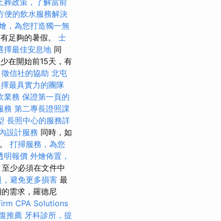
土葬政策，了解當前
方便的飲水服務解決
燴，為您打造獨一無
點沒有足夠的暑假。
士
選擇最佳安息地
同
少在開始前15天，有
，徵信社的協助
北屯
選擇最具實力的團隊
飲業務
保證第一頁的
服務
第二專長證照課
型
長照中心的服務詳
內設計服務
同時，如
者。
打掃服務，為您
透明報價
外燴佈置，
，至少必須在文件中
題，避免更多損害
最
期的需求，羅德尼
irm CPA Solutions
復推薦
牙科診所，提