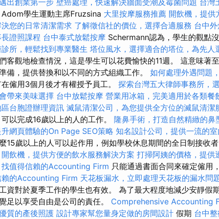
邁出創業第一步
壁癌處理，快速解決牆面受潮及霉菌問題
台灣
Adom學生運動主席Fruzsina
大里按摩服務推薦
開飲機，提供
解決您的日常清潔需求
了解徵信社的價位，選擇合適服務
台中外
專長證照課程
台中泰式放鬆按摩
Schermann認為，學生的觀
醫診所，輕鬆找到專業醫生
塔位風水，選擇適合的塔位，為先人
們客觀地檢查情況，這是學生可以花費愉快的11週。 這意味著至
準備，提供替換和以不同的方式組織工作。
如何處理外遇問題
有在僱用3個月後才有權授予員工。
探索台灣五大律師事務所，
會帶來美味選擇
台中放鬆按摩
營業用冰箱，完美適用於各類餐
地區台胞證辦理資訊
滅鼠清潔公司，為您提供全方位的滅鼠清潔
可以完成16歲以上的人的工作。
隆鼻手術，打造自然精緻的鼻
升網頁體驗的On Page SEO策略
知名設計公司，提供一流的室
麼15歲以上的人可以起作用，例如學校休息期間的全日制接收
開飲機，提供方便的飲水服務解決方案
打掃阿姨的價格，提供
找值得信賴的Accounting Firm
只能通過書面合同來確定僱用
的Accounting Firm
天花板漏水，立即處理天花板的漏水問
工資對於夏季工作的學生也有效。 為了最大程度地減少安靜假
覺足以享受自由是公司的責任。
Comprehensive Accounting F
優質的產後照護
設計專家幫您量身定做的房間設計
假期
台中整