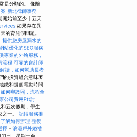
常是分類的。 像陪
方案
新北律師事務
期開始前至少十五天
vices
如果存在異
0天的育兒假問題。
，提供您房屋漏水的
網站優化的SEO服務
供專業的外燴服務，
請流程
可靠的會計師
畫解讀，如何幫助長者
們的投資組合意味著
變地鐵和幾個電動時間
如何辦護照，流程全
家公司費用Ptt討
塊和五次假期，學生
家之一。
記帳服務推
鬆了解如何辦理
整復
選擇
-
浪漫戶外婚禮
月11日，星期一至