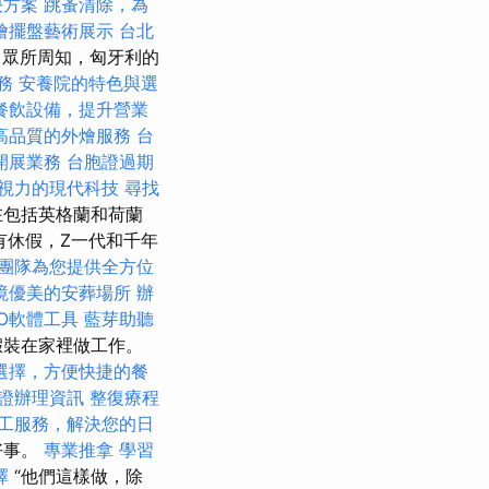
決方案
跳蚤清除，為
燴擺盤藝術展示
台北
眾所周知，匈牙利的
務
安養院的特色與選
餐飲設備，提升營業
高品質的外燴服務
台
開展業務
台胞證過期
視力的現代科技
尋找
在包括英格蘭和荷蘭
有休假，Z一代和千年
團隊為您提供全方位
境優美的安葬場所
辦
O軟體工具
藍芽助聽
假裝在家裡做工作。
選擇，方便快捷的餐
證辦理資訊
整復療程
工服務，解決您的日
好事。
專業推拿
學習
擇
“他們這樣做，除