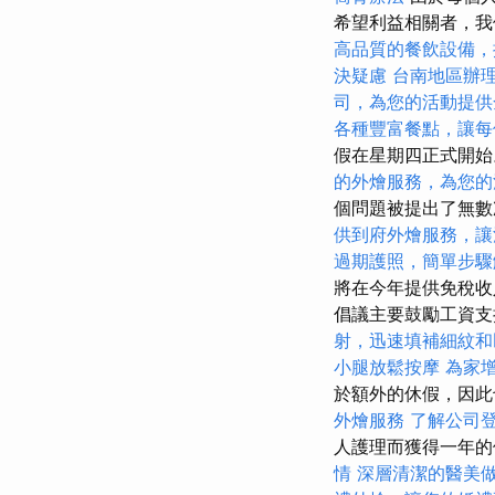
希望利益相關者，我
高品質的餐飲設備，
決疑慮
台南地區辦
司，為您的活動提供
各種豐富餐點，讓每
假在星期四正式開
的外燴服務，為您的
個問題被提出了無數
供到府外燴服務，讓
過期護照，簡單步驟
將在今年提供免稅
倡議主要鼓勵工資支
射，迅速填補細紋和
小腿放鬆按摩
為家
於額外的休假，因
外燴服務
了解公司
人護理而獲得一年
情
深層清潔的醫美