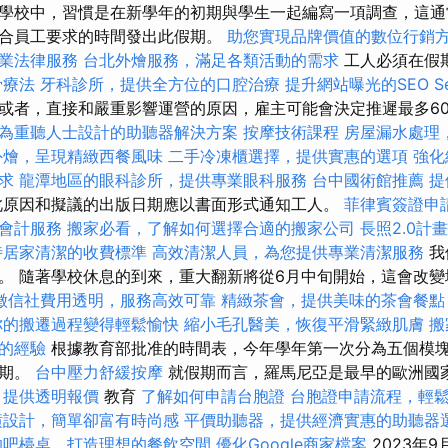
學校中，習慣是在新學年的初期與學生一起編寫一項調查，這通
合員工要求的時間發出此假期。
助您實現品牌價值的數位行銷
業法律服務
台北外燴服務，滿足各類活動的需求
工人必須在假
骨療法
牙科診所，提供全方位的口腔治療
提升網站曝光的SEO Ser
或者，直接和嚴重影響運營的原因，雇主可能會決定推遲最多6
為重聽人士設計的助聽器解決方案
按摩技術課程
房屋漏水處理
外燴，呈現精緻西餐風味
二手冷凍櫃選擇，提供實惠的選項
強化
求
龍潭地區的眼科診所，提供專業眼科服務
台中國術館推薦
提
原因和擬議的出版日期應以書面形式通知工人。
菲律賓簽證申
會計服務
搬家必看，了解如何選擇合適的搬家公司
長照2.0計
時居家清潔的收費標準
高效清潔人員，為您提供專業清潔服務
我
。 隨著學校休息的到來，重大翻新將從6月中旬開始，這會改
徵信社費用透明，服務高效可靠
精緻茶會，提供美味的茶會餐點
你的搬遷過程變得輕鬆愉快
縮小毛孔醫美，恢復平滑緊緻肌膚
搬
的經驗
根據教育部批准的時間表，今年學年第一次分為五個模
假期。
台中壓力舒緩按摩
就假期而言，羅馬尼亞是最早的歐洲國
，提供透明報價
教育
了解如何申請台胞證
台胞證申請流程，輕
潢設計，簡單卻富有時尚感
平價助聽器，提供經濟實惠的助聽器
的吧檯桌，打造理想的餐飲空間
優化Google商家檔案
2023年9