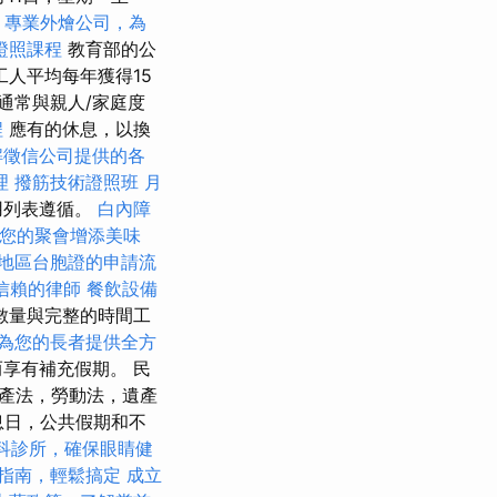
專業外燴公司，為
證照課程
教育部的公
工人平均每年獲得15
通常與親人/家庭度
程
應有的休息，以換
解徵信公司提供的各
理
撥筋技術證照班
月
用列表遵循。
白內障
您的聚會增添美味
地區台胞證的申請流
信賴的律師
餐飲設備
數量與完整的時間工
為您的長者提供全方
享有補充假期。 民
產法，勞動法，遺產
息日，公共假期和不
科診所，確保眼睛健
指南，輕鬆搞定
成立