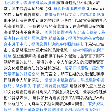
毛孔醫美，恢復平滑緊緻肌膚
該市還包含那不勒斯大教
堂，其中包含聖多加羅（St.
桃園外燴服務推薦
Gennaro）
的血，每年都會慶祝。
提供海外抓姦協助，跨國調查服務
那不勒斯海岸也受到遊客的歡迎，他們可以欣賞美麗的景色
和海灘氛圍。 一個神話般的海灘城市，在這裡曬日光浴和
海灘愛好者不會失望。
整復與整骨治療
新北市安養院，為
長者打造溫馨的居住環境
精緻茶會，提供美味的茶會餐點
台中月子中心，提供您最舒適的產後照顧服務
作為港口城
市，它是發現該地區水域的理想場所。
台中地區的台胞證
服務
這些假期和海灘都提供了特殊的體驗，並豐富了那不
勒斯周圍的訪問。 清澈的水，令人印象深刻的景觀和豐富
的文化遺產都有助於放鬆和放鬆。
居家打掃服務，讓您享
受清潔後的舒適空間
總而言之，那不勒斯的文化活動和節
日確實令人印象深刻。
牆壁漏水緊急處理，掌握應急修復
技巧，減少損失
平價助聽器購買建議
這座城市的悠久歷史
和文化遺產使遊客能夠深入了解意大利文化，並享受各種藝
術和音樂表演。 這個節日為遊客提供了品嚐著名的那不勒
斯比薩餅的，同時享受各種音樂表演和音樂會。
有效滅鼠
服務，專業公司為您解決鼠患困擾
高雄地區的清潔公司，