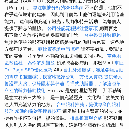
布里亞（Calabria）或意大利南部附近的普格利亞
（Puglia）。
專注數據分析的SEO專家
不幸的是，他們不
在乎這個城市的建築，因此到目前為止他們還無法利用這些
能力。 這個時期充滿了燈光，裝飾和特殊活動，為每個人
提供了難忘的體驗。
公司登記流程與注意事項
總而言之，
那不勒斯有許多很棒的餐廳和咖啡館。
台中整骨神醫服務
無論是傳統的那不勒斯披薩還是特殊的咖啡特色菜，這些地
方都可以著迷。
菲律賓簽證申請流程
請不要猶豫，發現該
市的美食，並享受那不勒斯的風味和氣味的世界。
苗栗地
區徵信社，為你解決難題
如果您喜歡海鮮，那麼Mimi
掌握
On-Page SEO優化技巧
Alla
台北外燴服務，滿足各類活動
的需求
桃園搬家，找當地搬家公司，方便又實惠
提供老人
養護單人房，保障隱私與舒適
骨導式助聽器，了解這種革
命性的聽力輔助技術
Ferrovia是您的理想選擇。 那不勒斯
是意大利第三大城市，是一個充滿歷史，文化和自然美女的
迷人而充滿活力的地方。
台中眼科推薦，提供專業的眼科
服務
精準的關鍵字搜尋技巧
這座城市擁有豐富的過去，並
擁有許多絕對值得一提的景點。
推拿推薦與介紹
那不勒斯
以其引人入勝的舊城區而聞名，這是聯合國教科文組織世界