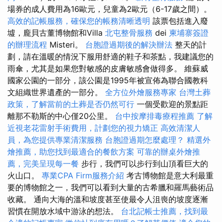
場券的成人費用為16歐元，兒童為2歐元（6-17歲之間）。
高效的記帳服務，確保您的帳務清晰透明
該票包括進入廢
墟，龐貝古董博物館和Villa
北屯整骨服務
dei
柬埔寨簽證
的辦理流程
Misteri。
台胞證過期後的解決辦法
整天的計
劃，請在溫暖的情況下服用舒適的鞋子和茶點，我建議您的
雨傘，尤其是如果您對敏感的皮膚敏感會做得多。 維蘇威
國家公園的一部分，該公園是1995年被宣佈為聯合國教科
文組織世界遺產的一部分。
全方位外燴服務專家
台灣土葬
政策，了解當前的土葬是否仍然可行
一個受歡迎的景點距
離那不勒斯的中心僅20公里。
台中按摩排毒療程推薦
了解
近視老花雷射手術費用，計劃您的視力矯正
高效清潔人
員，為您提供專業清潔服務
台胞證過期怎麼處理？
精選外
燴推薦，助您找到最適合的餐飲方案
可靠的辦桌外燴推
薦，完美呈現每一餐
步行，我們可以步行到山頂看巨大的
火山口。
專業CPA Firm服務介紹
考古博物館是意大利最重
要的博物館之一，我們可以看到大量的古希臘和羅馬藝術品
收藏。 通向大海的溫和坡度甚至使最令人沮喪的坡度逐漸
習慣在開放水域中游泳的想法。
台北記帳士推薦，找到最