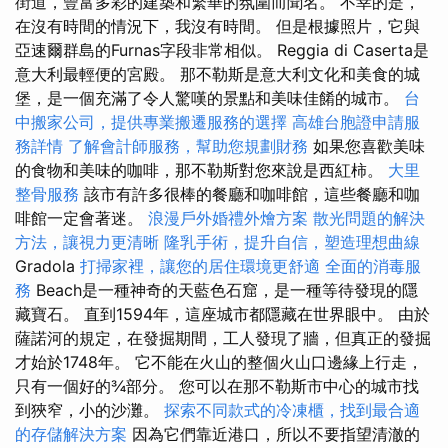
街道，豐富多彩的建築和繁華的氛圍而聞名。 不幸的是，
在沒有時間的情況下，我沒有時間。 但是根據照片，它與
亞速爾群島的Furnas字段非常相似。 Reggia di Caserta是
意大利最輕便的宮殿。 那不勒斯是意大利文化和美食的城
堡，是一個充滿了令人驚嘆的景點和美味佳餚的城市。
台
中搬家公司，提供專業搬遷服務的選擇
高雄台胞證申請服
務詳情
了解會計師服務，幫助您規劃財務
如果您喜歡美味
的食物和美味的咖啡，那不勒斯對您來說是西紅柿。
大里
整骨服務
該市有許多很棒的餐廳和咖啡館，這些餐廳和咖
啡館一定會著迷。
浪漫戶外婚禮外燴方案
散光問題的解決
方法，讓視力更清晰
隆乳手術，提升自信，塑造理想曲線
Gradola
打掃家裡，讓您的居住環境更舒適
全面的消毒服
務
Beach是一種神奇的天藍色石窟，是一種等待發現的隱
藏寶石。 直到1594年，這座城市都隱藏在世界眼中。 由於
薩諾河的規定，在發掘期間，工人發現了牆，但真正的發掘
才始於1748年。 它不能在火山的整個火山口邊緣上行走，
只有一個好的¾部分。 您可以在那不勒斯市中心的城市找
到狹窄，小的沙灘。
探索不同款式的冷凍櫃，找到最合適
的存儲解決方案
因為它們靠近港口，所以不要指望清澈的