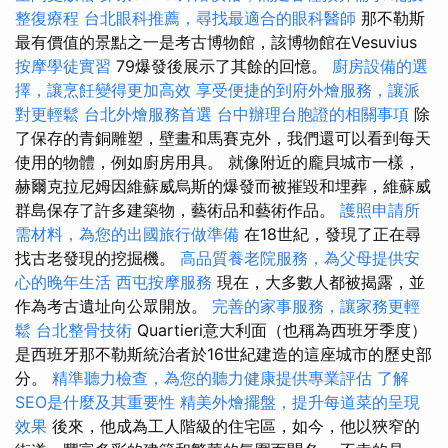
整復療程
台北眼科推薦，尋找最適合的眼科醫師
那不勒斯
最有價值的景點之一是考古博物館，該博物館在Vesuvius
按摩學徒實習
79爆發後展示了其餘的回憶。
廚房設備的選
擇，讓烹飪變得更加高效
享受便捷的到府外燴服務，讓派
對更輕鬆
台北外燴服務首選
台中辦理台胞證的相關事項
除
了保存的青銅雕塑，壁畫和馬賽克外，我們還可以看到每天
使用的物體，例如廚房用具。 就像附近的龐貝城市一樣，
赫爾克拉尼姆因維蘇威烏斯的爆發而被摧毀和埋葬，維蘇威
群島保存了許多建築物，藝術品和藝術作品。
護照申請所
需材料，為您的出國旅行做準備
在18世紀，發現了正在尋
找古老發現的挖掘機。
高品質養老院服務，為父母提供安
心的晚年生活
西屯按摩服務
現在，大多數人都被揭露，並
作為考古遺址向公眾開放。
完善的家事服務，讓家務更輕
鬆
台北整骨技術
Quartieri意大利面（也稱為西班牙季度）
是西班牙那不勒斯統治者於16世紀建造的這座城市的歷史部
分。
精準聽力檢查，為您的聽力健康提供專業評估
了解
SEO是什麼及其重要性
精美外燴擺盤，提升每道菜的呈現
效果
後來，他成為工人階級的住宅區，如今，他以狹窄的