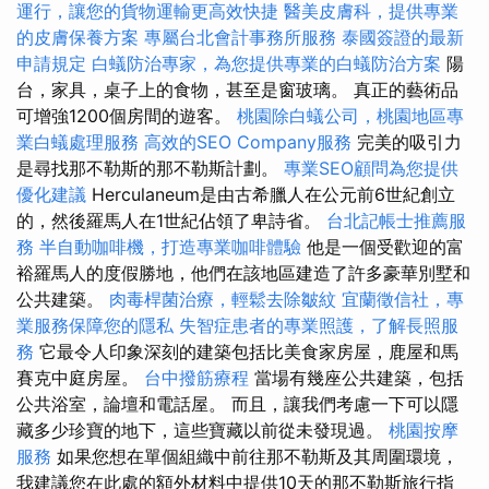
運行，讓您的貨物運輸更高效快捷
醫美皮膚科，提供專業
的皮膚保養方案
專屬台北會計事務所服務
泰國簽證的最新
申請規定
白蟻防治專家，為您提供專業的白蟻防治方案
陽
台，家具，桌子上的食物，甚至是窗玻璃。 真正的藝術品
可增強1200個房間的遊客。
桃園除白蟻公司，桃園地區專
業白蟻處理服務
高效的SEO Company服務
完美的吸引力
是尋找那不勒斯的那不勒斯計劃。
專業SEO顧問為您提供
優化建議
Herculaneum是由古希臘人在公元前6世紀創立
的，然後羅馬人在1世紀佔領了卑詩省。
台北記帳士推薦服
務
半自動咖啡機，打造專業咖啡體驗
他是一個受歡迎的富
裕羅馬人的度假勝地，他們在該地區建造了許多豪華別墅和
公共建築。
肉毒桿菌治療，輕鬆去除皺紋
宜蘭徵信社，專
業服務保障您的隱私
失智症患者的專業照護，了解長照服
務
它最令人印象深刻的建築包括比美食家房屋，鹿屋和馬
賽克中庭房屋。
台中撥筋療程
當場有幾座公共建築，包括
公共浴室，論壇和電話屋。 而且，讓我們考慮一下可以隱
藏多少珍寶的地下，這些寶藏以前從未發現過。
桃園按摩
服務
如果您想在單個組織中前往那不勒斯及其周圍環境，
我建議您在此處的額外材料中提供10天的那不勒斯旅行指