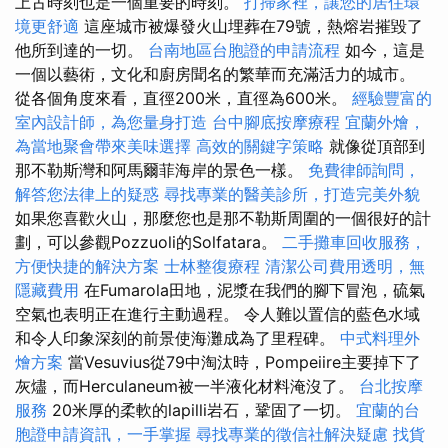
上古時刻也是一個重要的時刻。
打掃家裡，讓您的居住環
境更舒適
這座城市被爆發火山埋葬在79號，熱熔岩摧毀了
他所到達的一切。
台南地區台胞證的申請流程
如今，這是
一個以藝術，文化和廚房聞名的繁華而充滿活力的城市。
從各個角度來看，直徑200米，直徑為600米。
經驗豐富的
室內設計師，為您量身打造
台中腳底按摩療程
宜蘭外燴，
為當地聚會帶來美味選擇
高效的關鍵字策略
就像從頂部到
那不勒斯灣和阿馬爾菲海岸的景色一樣。
免費律師詢問，
解答您法律上的疑惑
尋找專業的醫美診所，打造完美外貌
如果您喜歡火山，那麼您也是那不勒斯周圍的一個很好的計
劃，可以參觀Pozzuoli的Solfatara。
二手攤車回收服務，
方便快捷的解決方案
士林整復療程
清潔公司費用透明，無
隱藏費用
在Fumarola田地，泥漿在我們的腳下冒泡，硫氣
空氣也表明正在進行主動過程。 令人難以置信的藍色水域
和令人印象深刻的前景使海灘成為了里程碑。
中式料理外
燴方案
當Vesuvius從79中淘汰時，Pompeiire主要掉下了
灰燼，而Herculaneum被一半液化材料淹沒了。
台北按摩
服務
20米厚的柔軟的lapilli岩石，鞏固了一切。
宜蘭的台
胞證申請資訊，一手掌握
尋找專業的徵信社解決疑慮
找貨