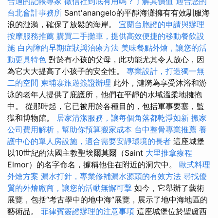
合適的記帳專家
徵信社到底有用嗎？了解其價值
適合您的
台北會計事務所
Sant'anangelo的平靜海灘擁有有效馴服海
浪的漣漪，確保了放鬆的海岸。
宜蘭台胞證的申請與辦理
按摩服務推薦
購買二手攤車，提供高效便捷的移動餐飲設
施
白內障的早期症狀與治療方法
美味餐點外燴，讓您的活
動更具特色
對於有小孩的父母，此功能尤其令人放心，因
為它大大提高了小孩子的安全性。
專業設計，打造獨一無
二的空間
柬埔寨旅遊簽證辦理
此外，漣漪為享受沐浴和游
泳的老年人提供了庇護所，他們在平靜的水域溫柔地擁抱
中。 從那時起，它已被用於各種目的，包括軍事要塞，監
獄和博物館。
居家清潔服務，讓每個角落都乾淨如新
搬家
公司費用解析，幫助你預算搬家成本
台中整骨專業推薦
養
護中心的單人房設施，適合需要安靜環境的長者
這座城堡
以10世紀的法國主教聖埃爾莫爾（Saint
大里推拿療程
Elmor）的名字命名，據稱他住在附近的洞穴中。
歐式料理
外燴方案
漏水打針，專業修補漏水源頭的有效方法
尋找優
質的外燴廠商，讓您的活動無懈可擊
如今，它舉辦了藝術
展覽，包括“考古學中的地中海”展覽，展示了地中海地區的
藝術品。
菲律賓簽證辦理的注意事項
這座城堡位於聖盧西