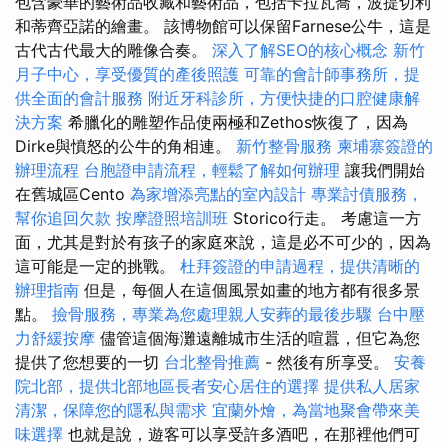
包含豪華的藝術品收藏和藝術品，包括卡拉瓦喬，波提切利
和蒂齊亞諾的繪畫。 該博物館可以保留Farnese公牛，這是
古代古代最大的雕像合奏。
深入了解SEO的核心概念
新竹
月子中心，享受優質的產後照護
可靠的會計師事務所，提
供全面的會計服務
附近牙科診所，方便快捷的口腔健康解
決方案
希臘化的雕塑作品使兩極和Zethos恢復了，因為
Dirke與憤怒的公牛的角相連。
新竹整骨服務
柬埔寨簽證的
辦理流程
台胞證申請流程，輕鬆了解如何辦理
讓我們開始
在舊城區Cento
為家增添亮點的室內設計
專業討債服務，
幫你追回欠款
按摩證照培訓班
Storico行走。 考慮這一方
面，尤其是對於有孩子的家庭來說，這是必不可少的，因為
這可能是一定的挑戰。
杜拜簽證的申請過程，提供清晰的
辦理指南
但是，每個人在這個風景如畫的地方都有很多景
點。
撿骨服務，專業為您處理親人安葬的最後步驟
台中壓
力舒緩按摩
儘管這個海灘遠離城市生活的喧囂，但它為您
提供了您想要的一切
台北整骨推薦
- 然後有所享受。
安養
院北部，提供北部地區長者安心居住的選擇
提供私人居家
清潔，保障您的隱私與需求
宜蘭外燴，為當地聚會帶來美
味選擇
也就是說，遊客可以享受許多酒吧，在那裡他們可