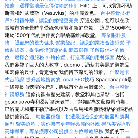
推薦，選擇當地最值得信賴的律師
Hill）上，可欣賞那不勒
斯灣和維蘇威斯（Vesuvius）的壯麗景色。
台中整骨技術
戶外婚禮外燴，讓您的婚禮更完美
穿過公園，您可以在欣
賞城市的全景時享受綠色植被和新鮮空氣。 這是1500年代
建於1500年代的無伴奏合唱桑塞維羅教堂。
專業眼科服
務，照顧您的視力健康
營業登記，讓您的業務合法經營
平
價助聽器，提供經濟實惠的助聽器選擇
了解徵信社的價
位，選擇合適服務
外燴佈置，打造專屬的用餐氛圍
然後，
我們參觀了巨大的大教堂，duomo，憑藉其美麗的裝飾品
和宏偉的尺寸，肯定會給我們留下深刻的印象。
什麼是卡
式台胞證
提升當地搜索的Local SEO技巧
Spaccanapoli是
一條漫長而狹窄的街道，將城市分為兩個部分。
台中整骨
神醫服務
這條街襯有歷史建築，教堂和其他景點，包括
gesùnuovo寺和桑斯韋沃教堂。 博物館為文藝復興時期，
巴洛克式和那不勒斯學校以及古羅馬和希臘藝術品的藝術品
提供藝術品。
助聽器種類，挑選最適合您的助聽器型號與
類型
醫美療程，讓你擁有更年輕亮麗的外貌
撥筋美容療程
高雄搬家，專業搬家公司提供全方位搬遷服務
我們的下一