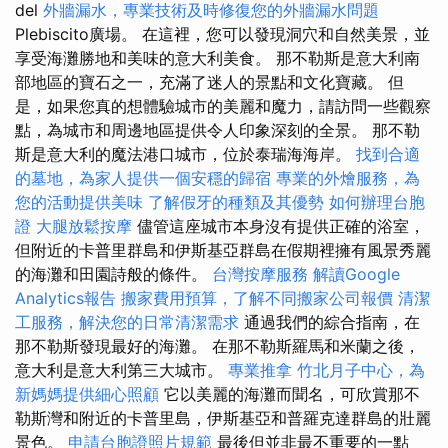
del
外牆漏水，專業技術及時修復您的外牆漏水問題
Plebiscito廣場。 在這裡，您可以發現洞穴和自然美景，並
享受海灘勝地和美味的意大利美食。 那不勒斯是意大利南
部地區的寶石之一，充滿了迷人的景點和文化寶藏。 但
是，如果您真的想體驗城市的美麗和魔力，請訪問一些觀察
點，為城市和周邊地區提供令人印象深刻的全景。 那不勒
斯是意大利的魔法港口城市，位於泰瑞海海岸。
找到合適
的墓地，為家人提供一個安穩的歸宿
專業的外燴服務，為
您的活動提供美味
了解假牙的種類及其優勢
如何辦理台胞
證
大腿放鬆按摩
儘管這座城市本身沒有提供正確的浴室，
但附近的卡普里群島和伊斯基亞群島在假期裡擁有風景秀麗
的海灘和田園詩般的條件。
台灣按摩服務
解讀Google
Analytics報告
搬家費用預算，了解不同搬家公司報價
清潔
工服務，解決您的日常清潔需求
通過我們的綜合指南，在
那不勒斯發現最好的海灘。 在那不勒斯羅馬和米蘭之後，
意大利是意大利第三大城市。
專業推拿
竹北月子中心，為
新媽媽提供細心照顧
它以美麗的海灘而聞名，可欣賞那不
勒斯灣和附近的卡普里島，伊斯基亞和普羅克達群島的壯麗
景色。
申請台胞證照片規範
最後但並非最不重要的一點