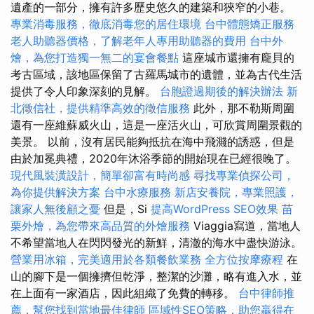
遺產的一部分，擁有許多歷史悠久的建築和狹窄的小巷。
專業消毒服務，徹底消毒您的居住環境
台中體態矯正服務
老人助聽器價格，了解老年人專用助聽器的費用
台中外
燴，為您打造獨一無二的宴會餐點
這座城市還擁有龐貝的
考古區域，該地區保留了古羅馬城市的遺體，並為古代生活
提供了令人印象深刻的見解。
台胞證過期後的解決辦法
新
北徵信社，提供精準高效的徵信服務
此外，那不勒斯周圍
還有一座維蘇威火山，這是一座活火山，可欣賞周圍景觀的
美景。 以前，沒有居民能夠抵抗在海中飛濺的誘惑，但是
由於加冕典禮，2020年沐浴季節的開始現在已經很晚了。
現代風裝潢設計，簡單卻富有時尚感
尋找專業偵探公司，
為你提供解決方案
台中水療服務
新店安養院，專業照護，
讓家人無後顧之憂
但是，Si
提高WordPress SEO效果
苗
栗外燴，為您帶來高品質的外燴服務
Viaggia寫道，當地人
不希望當地人在閃閃發光的新鮮，清澈的海水中盡快游泳。
營業用冰箱，完美適用於各類餐飲業務
全方位按摩療程
在
山的腳下是一個擁擠但乾淨，整潔的沙灘，略有進入水，並
在上面有一家酒店，因此組織了免費的轉移。
台中律師推
薦，幫您找到當地最佳律師
區域性SEO策略，助您贏得在