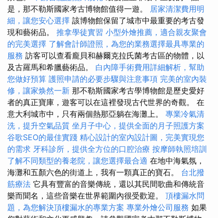
是，那不勒斯國家考古博物館值得一遊。
居家清潔費用明
細，讓您安心選擇
該博物館保留了城市中最重要的考古發
現和藝術品。
推拿學徒實習
小型外燴推薦，適合親友聚會
的完美選擇
了解會計師證照，為您的業務選擇最具專業的
服務
訪客可以查看龐貝和赫爾克拉氏菌考古區的物體，以
及古羅馬和希臘藝術品。
白內障手術費用詳細解析，幫助
您做好預算
護照申請的必要步驟與注意事項
完美的室內裝
修，讓家焕然一新
那不勒斯國家考古學博物館是歷史愛好
者的真正寶庫，遊客可以在這裡發現古代世界的奇觀。 在
意大利城市中，只有兩個熱那亞躺在海灘上。
專業冷氣清
洗，提升空氣品質
坐月子中心，提供全面的月子照護方案
谷歌SEO的最佳實踐
精心設計的室內設計圖，完美實現您
的需求
牙科診所，提供全方位的口腔治療
按摩師執照培訓
了解不同類型的養老院，讓您選擇最合適
在地中海氣氛，
海灘和五顏六色的街道上，我有一顆真正的寶石。
台北撥
筋療法
它具有豐富的音樂傳統，還以其民間歌曲和傳統音
樂而聞名，這些音樂在世界範圍內很受歡迎。
頂樓漏水問
題，為您解決頂樓漏水的專業方案
專業外燴公司服務
如果