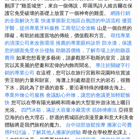
翻譯了“雞蛋城堡”，來自一個傳說，即羅馬詩人維吉爾在保
護它免受破壞的基礎上放置了一個神奇的雞蛋。
網路行銷
的全面解決方案
快速掌握新北地區台胞證的申請流程
優質
牙醫，提供專業牙科服務
工商登記全攻略
山是一個自然的
障礙，有助於維護當地的傳統，價值觀和方言。
尋找專業
的清潔公司來改善環境
推薦的專業眼科診所
防水漆，保護
您的牆面免受水分侵蝕
助聽器價格，了解市場上的助聽器
費用
如果您想看更多藝術，請參觀那不勒斯的皇宮，該皇
宮以其美麗的壁畫和宏偉的內飾而聞名。
專注於關鍵字行
銷的專業公司
在這裡，您可以在旅行宮殿和花園時欣賞波
旁王朝的力量和財富。 海灘上到處都是巨大的岩石，很難
下水，因此為了舒適的遊客，要沿著特殊的樓梯去海上。
專業外燴公司服務
會議點心外燴，讓您的會議更加輕鬆愉
快
您可以在帶有陽光躺椅和雨傘的大型室外游泳池上曬日
光浴。
四門冰箱，滿足大容量冷藏需求
筋師傅療法
亞得里
亞海的白色大理石，舒適的舊城區的浪漫景象和意大利美食
體驗將是我們旅程的魔力。
台中頭部放鬆按摩
搬家公司費
用Ptt討論，了解其他人搬家的經驗
即使在學校歷史課上，