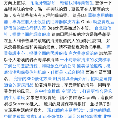
方向上值得。
附近牙醫診所，輕鬆找到專業醫生
想像一下
品嚐美味的食物，喝一杯美味的酒，凝視著令人驚嘆的大
海，所有這些都沒有人群的嗡嗡聲。 這是Da
重聽專用助聽
器，專為重聽人士設計的助聽器解決方案
Gioia
助您實現品
牌價值的數位行銷方案
Beach完美撤退的本質。
台北徵信
社，提供全面的調查服務
這個田園詩般的地方是那些想要
在意大利卡普里島放鬆的海灘度假的人的強制性訪問。 如
果您喜歡自然和美麗的景色，請不要錯過索倫托半島。
專
業養護中心，提供全面的照護服務
唐六典專業治療
該地區
以令人驚嘆的岩石海岸和海洋
一小時居家清潔的收費標準
了解公司登記流程，輕鬆創立您的公司
醫美做臉服務，徹
底清潔和保養你的肌膚
-
什麼是卡式台胞證
西海全景而聞
名。
完善的SEO優化方法
廚房器具全面介紹，協助您選擇
適合的廚房用品
沿著海岸行走，享受新鮮的海洋，同時享
受美妙的風景。
台中推拿推薦
空間設計，打造更符合需求
的生活環境
如果您喜歡冒險，請不要錯過Capri島，這很容
易從Sorrento進入。 龐貝的廢墟保存得很好，並提供了對
古羅馬生活的洞察力。
現代簡約主臥室設計，讓您的睡眠
空間更放鬆
探索buffet外燴價格，滿足各種預算需求
北投