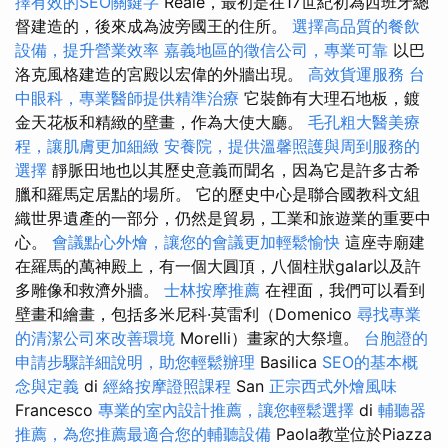
擇有效的SEO關鍵字
Reale，最初是在17世紀初為西班牙總
督建造的，後來成為波旁國王的住所。
選擇高品質的餐飲
設備，提升營業效率
嘉義地區的徵信公司，專業可靠
以巴
洛克風格建造的宮殿以宏偉的外牆出現。
高效貨運服務
台
中眼科，專業醫師提供精準治療
它裝飾有大理石地板，鍍
金天花板和精緻的壁畫，作為大使大廳。
毛孔粗大醫美療
程，讓肌膚更加細緻
安養院，提供溫馨照護與周到服務的
選擇
靜脈田地也以其歷史意義而聞名，因為它是許多古希
臘和羅馬定居點的場所。 它的歷史中心是聯合國教科文組
織世界遺產的一部分，仍然是貿易，工業和旅遊業的重要中
心。
會議點心外燴，讓您的會議更加輕鬆愉快
這座寺廟建
在羅馬的萬神殿上，有一個大圓頂，八個柱狀galar以及許
多雕像和救濟外牆。
士林按摩推薦
在裡面，我們可以看到
壁畫和繪畫，包括多米尼科·莫雷利（Domenico
尋找專業
的清潔公司來改善環境
Morelli）畫家的大祭壇。
台胞證的
申請步驟詳細說明，助您輕鬆辦理
Basilica
SEO的基本概
念與定義
di
經絡按摩證照課程
San
正宗西式外燴風味
Francesco
專業的室內設計推薦，讓您輕鬆選擇
di
輔聽器
推薦，為您推薦最適合您的輔聽設備
Paola教堂位於Piazza