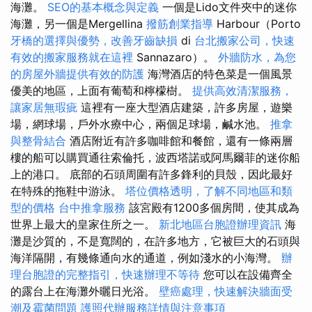
海灘。
SEO的基本概念與定義
一個是Lido文件夾中的迷你
海灘，另一個是Mergellina
撥筋創業指導
Harbour（Porto
牙橋的選擇與優勢，改善牙齒缺損
di
台北搬家公司，快速
有效的搬家服務就在這裡
Sannazaro）。
外牆防水，為您
的房屋外牆提供有效的防護
海灣酒店的特色菜是一個風景
優美的地區，上面有葡萄和檸檬樹。
提供高效清潔服務，
讓家居無瑕疵
這裡有一座大型酒店建築，許多房屋，遊樂
場，網球場，戶外水療中心，兩個足球場，鹹水池。
推拿
與整骨結合
酒店附近有許多咖啡館和餐館，還有一條兩層
樓的船可以購買通往索倫托，波西塔諾或阿馬爾菲的迷你船
上的港口。 底部的石頭周圍有許多鋒利的貝殼，因此最好
在特殊的拖鞋中游泳。
塔位價格透明，了解不同地區和類
型的價格
台中推拿服務
該宮殿有1200多個房間，使其成為
世界上最大的皇家住所之一。
新北地區台胞證辦理資訊
海
灘是沙質的，不是寬闊的，在許多地方，它被巨大的石頭與
海洋隔開，有幾條通向水的通道，例如淺水的小海灣。
辦
理台胞證的完整指引，快速辦理不等待
您可以在設備齊全
的露台上在海灘外曬日光浴。
壁癌處理，快速解決牆面受
潮及霉菌問題
護照代辦服務詳情與注意事項