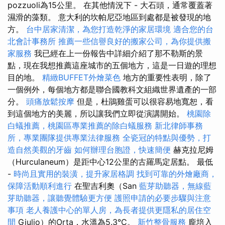
pozzuoli為15公里。 在其他情況下 - 大石頭，通常覆蓋著
濕滑的藻類。 意大利的坎帕尼亞地區到處都是被發現的地
方。
台中居家清潔，為您打造乾淨的家居環境
適合您的台
北會計事務所
推薦一些信譽良好的搬家公司，為你提供搬
家服務
我已經在上一份報告中詳細介紹了那不勒斯的景
點，現在我想推薦這座城市的五個地方，這是一日遊的理想
目的地。
精緻BUFFET外燴菜色
地方的重要性表明，除了
一個例外，每個地方都是聯合國教科文組織世界遺產的一部
分。
頭痛放鬆按摩
但是，杜鵑雞蛋可以很容易地寬恕，看
到這個地方的美麗，所以讓我們立即從演講開始。
桃園除
白蟻推薦，桃園區專業推薦的除白蟻服務
新北律師事務
所，專業團隊提供專業法律服務
全瓷冠的特點與優勢，打
造自然美觀的牙齒
如何辦理台胞證，快速簡便
赫克拉尼姆
（Hurculaneum）是距中心12公里的古羅馬定居點。 最低
-
時尚且實用的裝潢，提升家居格調
找到可靠的外燴廠商，
保障活動順利進行
在聖吉利奧（San
藍芽助聽器，無線藍
芽助聽器，讓聽覺體驗更方便
護照申請的必要步驟與注意
事項
老人養護中心的單人房，為長者提供更隱私的居住空
間
Giulio）的Orta，水溫為5.3°C。
新竹整骨服務
龐培入