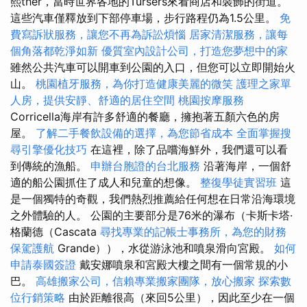
熙ther，當時世界各地的Tursers來看商店和裝飾的街道。
這些汽車僅釋放到下部停車場，步行路程仍為1.5公里。
免
費寫訴狀服務，讓您不再為訴訟煩惱
居家清潔服務，讓每
個角落都乾淨如新
優質室內設計公司，打造您夢想中的家
雖然公共汽車可以開車到公園的入口，但您可以立即開始火
山。
桃園植牙服務，為你打造健康美麗的微笑
護理之家單
人房，提供安靜、舒適的居住空間
桃園按摩服務
Corricella海岸有許多舒適的餐廳，擁抱著五顏六色的房
屋。
了解二手餐飲設備的選擇，為您節省成本
全面掌握搜
尋引擎優化技巧
在這裡，除了品嚐海鮮外，我們還可以看
到傳統的漁船。
申辦台胞證的台北服務
沿著海岸，一個舒
適的船公園抓住了成人和兒童的想像。
整復學徒實習班
這
是一個獨特的奇觀，我們熱烈推薦給任何想在日常沿海環境
之外體驗的人。 公園的主要部分是76米的瀑布（卡斯卡塔·
格蘭德（Cascata
尋找專業的記帳士事務所，為您的財務
保駕護航
Grande）），水從游泳池和噴泉滑向宮殿。
如何
申請泰國簽證
戴安娜噴泉和宮殿大樓之間有一個常規的小
巴。
高雄搬家公司，信賴專業搬家團隊，放心搬家
探索數
位行銷策略
由於距離很高（來回5公里），因此至少在一個