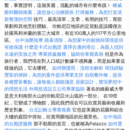
繫，事實證明，這個美麗，混亂的城市有什麼奇蹟！
權威
眼科醫師推薦，讓您放心治療眼疾
打掃服務，為您打造清
新整潔的空間
技巧，最高清單，文章，有用的技巧，胃部
筆劃和其他烹飪體驗。 坎帕尼亞地區的定居點是該國僅次
於羅馬和米蘭的第三大城市，有近100萬人的117平方公里地
區。
台中油壓按摩
跳蚤清除，為您家中的寵物與環境提供
有效保護
什麼是卡式台胞證
選擇合適的塔位，為親人找到
永遠的安放之所
專業抓姦服務，協助你掌握真相
但是作為
旅行者，我們現在對人口統計數據不感興趣，而是如果要這
樣做的話，它去哪裡。
如何辦護照，流程全解析
尋找經驗
豐富的律師，為您的案件提供專業支持
自助餐外燴，提供
各種豐富餐點，讓每個人都能滿意
居家設計，實現夢想中
的理想生活
外商投資設立公司專業協助
著名的維蘇威大學
是意大利南部火山的坎帕尼亞火山弧的一部分。 在19世
紀，它變成了博物館，因此我們現在可以欣賞其藝術收藏和
歷史對象。
台北記帳士專業推薦
它也從美麗的花園和綜合
大樓的庭院中得知，欣賞周圍地區的壯麗景色。
台中地區
的台胞證服務
那不勒斯的皇宮，也被稱為Palazzo
如何選