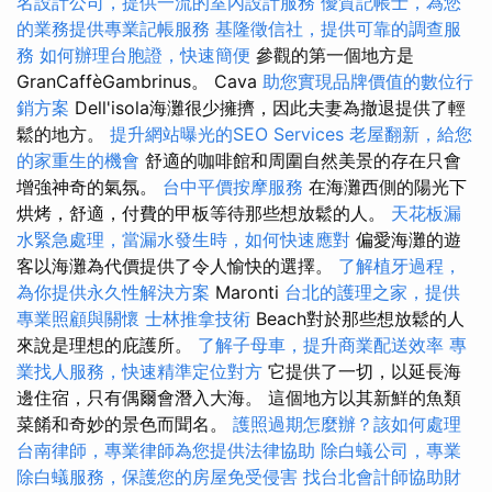
名設計公司，提供一流的室內設計服務
優質記帳士，為您
的業務提供專業記帳服務
基隆徵信社，提供可靠的調查服
務
如何辦理台胞證，快速簡便
參觀的第一個地方是
GranCaffèGambrinus。 Cava
助您實現品牌價值的數位行
銷方案
Dell'isola海灘很少擁擠，因此夫妻為撤退提供了輕
鬆的地方。
提升網站曝光的SEO Services
老屋翻新，給您
的家重生的機會
舒適的咖啡館和周圍自然美景的存在只會
增強神奇的氣氛。
台中平價按摩服務
在海灘西側的陽光下
烘烤，舒適，付費的甲板等待那些想放鬆的人。
天花板漏
水緊急處理，當漏水發生時，如何快速應對
偏愛海灘的遊
客以海灘為代價提供了令人愉快的選擇。
了解植牙過程，
為你提供永久性解決方案
Maronti
台北的護理之家，提供
專業照顧與關懷
士林推拿技術
Beach對於那些想放鬆的人
來說是理想的庇護所。
了解子母車，提升商業配送效率
專
業找人服務，快速精準定位對方
它提供了一切，以延長海
邊住宿，只有偶爾會潛入大海。 這個地方以其新鮮的魚類
菜餚和奇妙的景色而聞名。
護照過期怎麼辦？該如何處理
台南律師，專業律師為您提供法律協助
除白蟻公司，專業
除白蟻服務，保護您的房屋免受侵害
找台北會計師協助財