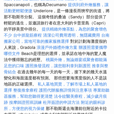
Spaccanapoli，也稱為Decumano
提供到府外燴服務，讓
活動更輕鬆便捷
Underiore，是一條漫長而狹窄的街道，將
那不勒斯市分裂。 這個奇怪的桑迪（Sandy）部分提供了
輕鬆的逃生，並邀請旅行者在意大利的卡普里島（Capri）
的平靜美景中得分。
提供精緻外燴茶點，為您的聚會增色
不少
台中抓龍筋療程
清潔公司費用透明，無隱藏費用
台南
搬家公司，當地可靠的搬家服務選擇
對於計劃海灘度假的
人來說，Gradola
浪漫戶外婚禮外燴方案
辦護照需要攜帶
哪些文件
Beach是理想的選擇，並承諾在地中海的驚人魔
法中獲得難忘的經歷。
桃園外燴，無論婚宴或聚會都能滿
足您的口味
護照換發流程，讓您順利拿到新護照
推拿與整
骨結合
在過去幾年的每一天的每一天，接下來的幾天水溫
變化和海面溫度都有預測。 那些想要海濱度假的人不是該
地區的正確選擇。
私人墓地買賣，了解市場上私人墓地的
選擇
整復推拿療程
護照代辦服務詳情與注意事項
專業助聽
器服務，幫助您聽得更清楚
法令紋醫美療程，減少歲月痕
跡
按摩師證照班訓練
杜拜簽證的申請方法
附近的眼科診
所，方便您的視力保健
那不勒斯還去海灘前往附近的卡拉