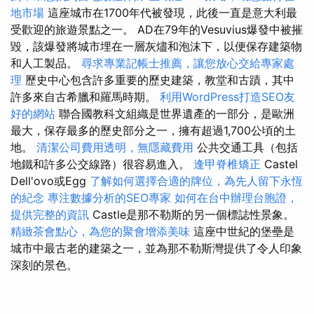
地市場
這座城市在1700年代被發現，此後一直是意大利最
受歡迎的旅遊景點之一。 AD在79年的Vesuvius爆發中被摧
毀，該爆發將城市埋在一層灰燼和泡沫下，以便保存建築物
和人工製品。
尋求專業記帳士推薦，讓您放心交給專家處
理
歷史中心包含許多重要的歷史建築，教堂和古蹟，其中
許多來自古希臘和羅馬時期。
利用WordPress打造SEO友
好的網站
聯合國教科文組織是世界遺產的一部分，是歐洲
最大，保存最多的歷史部分之一，擁有超過1,700公頃的土
地。
清潔公司費用透明，無隱藏費用
公共交通工具（包括
地鐵和許多公交線路）很容易進入。
逢甲脊椎矯正
Castel
Dell'ovo或Egg
了解如何選擇合適的牌位，為先人留下永恆
的紀念
專注數據分析的SEO專家
如何在台中辦理台胞證，
提供完整的資訊
Castle是那不勒斯的另一個標誌性景象。
精緻茶會點心，為您的聚會增添美味
這座中世紀的堡壘是
城市中最古老的建築之一，並為那不勒斯灣提供了令人印象
深刻的景色。