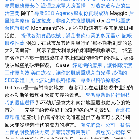
專業服務更安心
護理之家單人房選擇，打造舒適私密的生
活空間
除了“
專業SEO Agency幫助你實現成功
Maggio
后
里推拿療程
音波拉皮，非侵入式拉提肌膚
dei
台中地區的
台胞證服務
Monumenti”外，那不勒斯還有許多其他節日和
活動。
提供各類食品機械，滿足餐飲行業的多元需求
記帳
服務推薦
例如，在城市及其周圍舉行的“那不勒斯劇院的意
大利音樂節”，展示了意大利最好的和國際戲劇表演。 城堡
的名稱是基於一個隱藏在基本上隱藏的雞蛋中的傳說，該傳
說被城堡的破壞摧毀。 Castel
靜電機的應用，讓餐廳清潔
工作更高效
美白療程，讓你的肌膚重現亮白光澤
必備的
SEO軟體工具
北部地區眼科權威，專業眼科診療服務
Dell'ovo是一個神奇的地方，遊客可以在這裡發現中世紀的
那不勒斯的氣氛並欣賞美麗的景色。
學習專業數位行銷技
巧的最佳選擇
那不勒斯是意大利南部地區最激動人心的城
市之一，充滿了給遊客留下深刻印象的歷史景點。
台北按
摩課程
這座城市的富裕和文化遺產提供了遊客可以及時飛
回來並發現舊時代的魔力的地方。
領先的會計公司，提供
全面的財務解決方案
居家清潔費用明細，讓您安心選擇
它