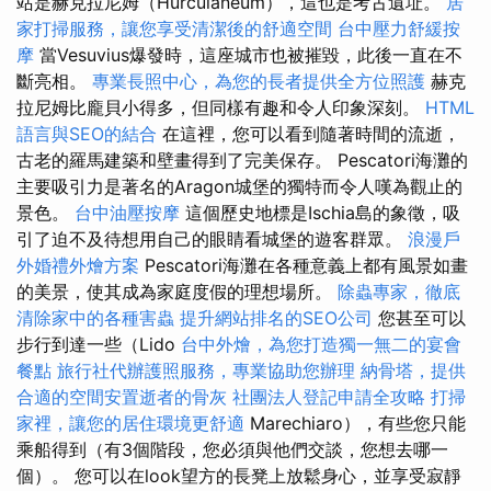
站是赫克拉尼姆（Hurculaneum），這也是考古遺址。
居
家打掃服務，讓您享受清潔後的舒適空間
台中壓力舒緩按
摩
當Vesuvius爆發時，這座城市也被摧毀，此後一直在不
斷亮相。
專業長照中心，為您的長者提供全方位照護
赫克
拉尼姆比龐貝小得多，但同樣有趣和令人印象深刻。
HTML
語言與SEO的結合
在這裡，您可以看到隨著時間的流逝，
古老的羅馬建築和壁畫得到了完美保存。 Pescatori海灘的
主要吸引力是著名的Aragon城堡的獨特而令人嘆為觀止的
景色。
台中油壓按摩
這個歷史地標是Ischia島的象徵，吸
引了迫不及待想用自己的眼睛看城堡的遊客群眾。
浪漫戶
外婚禮外燴方案
Pescatori海灘在各種意義上都有風景如畫
的美景，使其成為家庭度假的理想場所。
除蟲專家，徹底
清除家中的各種害蟲
提升網站排名的SEO公司
您甚至可以
步行到達一些（Lido
台中外燴，為您打造獨一無二的宴會
餐點
旅行社代辦護照服務，專業協助您辦理
納骨塔，提供
合適的空間安置逝者的骨灰
社團法人登記申請全攻略
打掃
家裡，讓您的居住環境更舒適
Marechiaro），有些您只能
乘船得到（有3個階段，您必須與他們交談，您想去哪一
個）。 您可以在look望方的長凳上放鬆身心，並享受寂靜