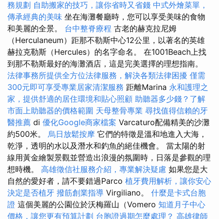
務規劃
自助搬家的技巧，讓你省時又省錢
中式外燴菜單，
傳承經典的美味
坐在海灘餐廳時，您可以享受美味的食物
和美麗的全景。
台中整脊療程
古老的赫克拉尼姆
（Herculaneum）距那不勒斯中心12公里，以著名的英雄
赫拉克勒斯（Hercules）的名字命名。 在1001Beach上找
到那不勒斯最好的海灘酒店，這是完美選擇的理想指南。
法律事務所提供全方位法律服務，解決各類法律困擾
僅需
300元即可享受專業居家清潔服務
距離Marina
永和護理之
家，提供舒適的居住環境和貼心照顧
助聽器多少錢？了解
市面上助聽器的價格範圍
天母整骨專業
尋找值得信賴的牙
醫推薦
di
優化Google商家檔案
Varcaturo配備精美的沙灘
約500米。
烏日放鬆按摩
它們的特徵是溫和地進入大海，
乾淨，透明的水以及潛水和釣魚的絕佳機會。 當太陽的射
線用黃金繪製景觀並營造出浪漫的氛圍時，日落是參觀的理
想時機。
高雄徵信社服務介紹，專業解決疑慮
如果您是大
自然的愛好者，請不要錯過Parco
植牙費用解析，讓你安心
決定是否植牙
撥筋創業指導
Virgiliano。
什麼是卡式台胞
證
這個美麗的公園位於沃梅羅山（Vomero
知道月子中心
價格，讓您更有預算計劃
台胞證過期怎麼處理？
高雄律師