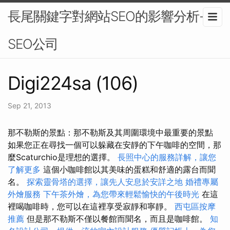
長尾關鍵字對網站SEO的影響分析-
SEO公司
Digi224sa (106)
Sep 21, 2013
那不勒斯的景點：那不勒斯及其周圍環境中最重要的景點
如果您正在尋找一個可以躲藏在安靜的下午咖啡的空間，那
麼Scaturchio是理想的選擇。
長照中心的服務詳解，讓您
了解更多
這個小咖啡館以其美味的蛋糕和舒適的露台而聞
名。
探索靈骨塔的選擇，讓先人安息於安詳之地
婚禮專屬
外燴服務
下午茶外燴，為您帶來輕鬆愉快的午後時光
在這
裡喝咖啡時，您可以在這裡享受寂靜和寧靜。
西屯區按摩
推薦
但是那不勒斯不僅以餐館而聞名，而且是咖啡館。
知