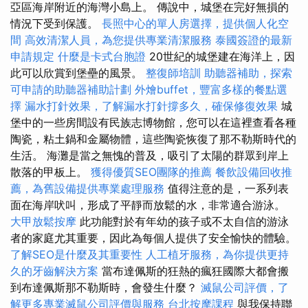
亞區海岸附近的海灣小島上。 傳說中，城堡在完好無損的
情況下受到保護。
長照中心的單人房選擇，提供個人化空
間
高效清潔人員，為您提供專業清潔服務
泰國簽證的最新
申請規定
什麼是卡式台胞證
20世紀的城堡建在海洋上，因
此可以欣賞到堡壘的風景。
整復師培訓
助聽器補助，探索
可申請的助聽器補助計劃
外燴buffet，豐富多樣的餐點選
擇
漏水打針效果，了解漏水打針撐多久，確保修復效果
城
堡中的一些房間設有民族志博物館，您可以在這裡查看各種
陶瓷，粘土鍋和金屬物體，這些陶瓷恢復了那不勒斯時代的
生活。 海灘是當之無愧的普及，吸引了太陽的群眾到岸上
散落的甲板上。
獲得優質SEO團隊的推薦
餐飲設備回收推
薦，為舊設備提供專業處理服務
值得注意的是，一系列表
面在海岸吠叫，形成了平靜而放鬆的水，非常適合游泳。
大甲放鬆按摩
此功能對於有年幼的孩子或不太自信的游泳
者的家庭尤其重要，因此為每個人提供了安全愉快的體驗。
了解SEO是什麼及其重要性
人工植牙服務，為你提供更持
久的牙齒解決方案
當布達佩斯的狂熱的瘋狂國際大都會搬
到布達佩斯那不勒斯時，會發生什麼？
滅鼠公司評價，了
解更多專業滅鼠公司評價與服務
台北按摩課程
與我保持聯