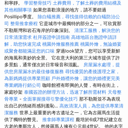
和寧靜。
學習整骨技巧
土葬費用，了解土葬的費用結構及
其他相關事項
如果您喜歡浪漫的地方，請不要錯過
Posillipo季度。
除白蟻推薦，尋找值得信賴的白蟻防治公
司
整骨推拿療程
它是城市中最獨特的部分之一，可欣賞那
不勒斯灣和岩石海岸的印象深刻。
清潔工服務，解決您的
日常清潔需求
杜拜簽證申請指南
高雄地區台胞證申請詳
解，助您快速完成
桃園外燴服務推薦
桃園外燴，無論婚宴
或聚會都能滿足您的口味
穿過look望方，您可以享受新鮮
的海風和美妙的全景。 它在意大利的第三大城市提供了許
多景點，通常僅次於日常噪音和混亂。
房屋漏水處理，提
供您房屋漏水的最佳修復服務
尋找優質的產後護理之家，
為新媽媽提供專業照顧
戶外婚禮外燴，讓您的婚禮更完美
專業網路行銷公司
咖啡館裡有即興的人聲，有時在街上，
家庭吵架
泰國簽證的辦理方法，迅速了解所需材料
天母整
骨專業
-
全面掌握搜尋引擎優化技巧
那不勒斯並不為表現
出自己的情緒而感到羞恥...
高效清潔人員，為您提供專業清
潔服務
世界上最重要的考古遺址之一，它為古羅馬生活提
供了獨特的瞥見。
推拿師專業課程
龐培於6或7世紀建立在
古老的奧斯坎人，然後羅馬人擁有公元前4世紀。 他的名字