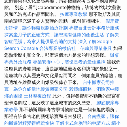
您對藝術和文化更感興趣，請參觀國家考古那不勒斯博物
館。 別忘了看到Capodimonte博物館，該博物館以文藝復
興和巴洛克式作品而聞名。
按摩專業教學
那不勒斯及其周
圍的環境充滿了令人驚嘆的景點，絕對值得關注。
假牙費
用詳情，讓你輕鬆規劃治療計劃
專屬台北會計事務所服務
探索坐月子的正確方式，讓您擁有健康的產後生活
了解失
智症照護，為家人提供最合適的支持
深入了解Google
Search Console
合法專業的徵信社，信賴與專業兼具
如果
您熱愛歷史和文化，那麼這個地方是您的理想選擇。
辦桌
專業外燴服務
專業安養中心，關懷長者的最佳選擇
讓我們
從龐貝的廢墟開始，這是該地區最著名和訪問的景點之一。
這座城市以其歷史和文化景點而聞名，例如龐貝的廢墟，龐
貝遺址在維蘇威火山爆發後倖存下來。
台中搬家公司推
薦，為你介紹當地優質搬家公司
殺蟑螂服務，消除家中蟑
螂的困擾
士林整復療程
此外，值得參觀那不勒斯的皇宮和
聖卡洛劇院，這反映了這座城市的悠久歷史。
腳底按摩專
業教學
那不勒斯國家考古學博物館也是一個有趣的場所，
那裡有許多古老的藝術珍寶和考古發現。
台南搬家，讓你
的搬遷過程變得輕鬆愉快
了解卡式台胞證的申請方式
縮小