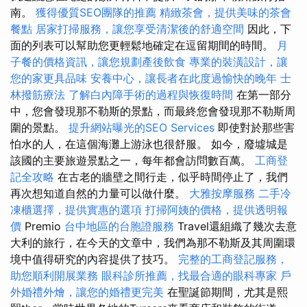
南。
獲得優質SEO團隊的推薦
精緻茶會，提供美味的茶會
餐點
居家打掃服務，讓您享受清潔後的舒適空間
因此，下
面的列表可以幫助您更輕鬆地確定在逗留期間的時間。
月
子餐的價格資訊，讓您規劃產後飲食
專業的裝潢設計，讓
您的家更具品味
安養中心，讓長者在此度過愉快的晚年
士
林撥筋療法
了解白內障手術的過程與恢復時間
在第一部分
中，您會發現那不勒斯的景點，而最終您會發現那不勒斯周
圍的景點。
提升網站曝光的SEO Services
即使對於那些害
怕水的人，在這個海灘上游泳也很舒服。 如今，廢墟城是
該國的主要旅遊景點之一，每年都會訪問數百萬。
工商登
記全攻略
在古老的牆壁之間行走，似乎時間停止了，我們
再次想知道自然的力量可以做什麼。
大雅按摩服務
二手冷
凍櫃選擇，提供實惠的選項
打掃阿姨的價格，提供透明報
價
Premio
台中地區的台胞證服務
Travel還組織了幾次去意
大利的旅行，在今天的文章中，我們為那不勒斯及其周圍環
境中值得研究的內容提供了技巧。
完整的工商登記服務，
助您順利開展業務
眼科診所推薦，找最合適的眼科專家
戶
外婚禮外燴，讓您的婚禮更完美
在聖誕節期間，尤其是熙