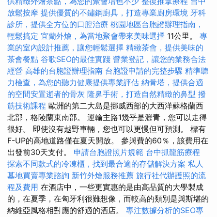
供精緻外燴茶點，為您的聚會增色不少
整復推拿療程
台中
放鬆按摩
提供優質的不鏽鋼廚具，打造專業廚房環境
牙科
診所，提供全方位的口腔治療
桃園地區台胞證辦理指南，
輕鬆搞定
宜蘭外燴，為當地聚會帶來美味選擇
11公里。
專
業的室內設計推薦，讓您輕鬆選擇
精緻茶會，提供美味的
茶會餐點
谷歌SEO的最佳實踐
營業登記，讓您的業務合法
經營
高雄的台胞證辦理指南
台胞證申請的完整步驟
精準聽
力檢查，為您的聽力健康提供專業評估
納骨塔，提供合適
的空間安置逝者的骨灰
隆鼻手術，打造自然精緻的鼻型
撥
筋技術課程
歐洲的第二大島是挪威西部的大西洋蘇格蘭西
北部，格陵蘭東南部。 運輸主路1幾乎是瀝青，您可以走得
很好。 即使沒有越野車輛，您也可以更慢但可預測。 標有
F-UP的高地道路僅在夏天開放。 參與費的60％，該費用在
出發前30天支付。
申請台胞證照片規範
台中抓龍筋療程
探索不同款式的冷凍櫃，找到最合適的存儲解決方案
私人
墓地買賣專業諮詢
新竹外燴服務推薦
旅行社代辦護照的流
程及費用
在酒店中，一些更實惠的是由高品質的大學製成
的，在夏季，在匈牙利很難想像，而較高的類別是與斯堪的
納維亞風格相對應的舒適的酒店。
專注數據分析的SEO專