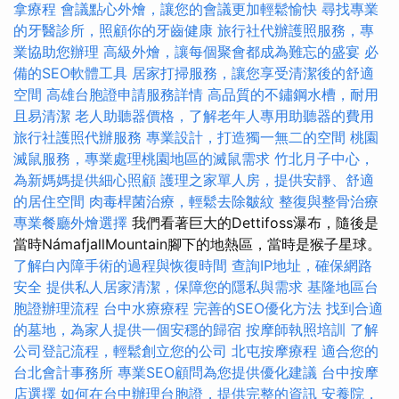
拿療程
會議點心外燴，讓您的會議更加輕鬆愉快
尋找專業
的牙醫診所，照顧你的牙齒健康
旅行社代辦護照服務，專
業協助您辦理
高級外燴，讓每個聚會都成為難忘的盛宴
必
備的SEO軟體工具
居家打掃服務，讓您享受清潔後的舒適
空間
高雄台胞證申請服務詳情
高品質的不鏽鋼水槽，耐用
且易清潔
老人助聽器價格，了解老年人專用助聽器的費用
旅行社護照代辦服務
專業設計，打造獨一無二的空間
桃園
滅鼠服務，專業處理桃園地區的滅鼠需求
竹北月子中心，
為新媽媽提供細心照顧
護理之家單人房，提供安靜、舒適
的居住空間
肉毒桿菌治療，輕鬆去除皺紋
整復與整骨治療
專業餐廳外燴選擇
我們看著巨大的Dettifoss瀑布，隨後是
當時NámafjallMountain腳下的地熱區，當時是猴子星球。
了解白內障手術的過程與恢復時間
查詢IP地址，確保網路
安全
提供私人居家清潔，保障您的隱私與需求
基隆地區台
胞證辦理流程
台中水療療程
完善的SEO優化方法
找到合適
的墓地，為家人提供一個安穩的歸宿
按摩師執照培訓
了解
公司登記流程，輕鬆創立您的公司
北屯按摩療程
適合您的
台北會計事務所
專業SEO顧問為您提供優化建議
台中按摩
店選擇
如何在台中辦理台胞證，提供完整的資訊
安養院，