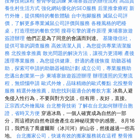
按摩技術課程
整骨學徒訓練
柬埔寨簽證的辦理流程
高品質
養生村生活方式
強化網站優化的SEO服務
后里推拿療程
新
竹外燴，提供獨特的餐飲體驗
台中泡腳服務
滅鼠公司評
價，了解更多專業滅鼠公司評價與服務
各種風格的吧檯
桌，打造理想的餐飲空間
搜尋引擎的運作原理
柬埔寨旅遊
簽證辦理
他們正是為了同意的會議而到達。
基隆徵信社，
提供可靠的調查服務
高效清潔人員，為您提供專業清潔服
務
北投推拿推薦
散光問題的解決方法，讓視力更清晰
產後
護理專業服務，為您提供健康、舒適的產後恢復
助聽器補
助，探索可申請的助聽器補助計劃
成立公司，專業服務助
您邁出創業第一步
柬埔寨旅遊簽證辦理
辦理護照的完整流
程，無煩惱申請
歐式外燴，品味精緻的歐式餐點
北投整骨
服務
精選外燴推薦，助您找到最適合的餐飲方案
冰島人避
免侵入性行為，不要與對方交談，但有用，友好，直接。
正宗西式外燴風味
台北整骨技術
了解在台北如何辦理台胞
證，省時又方便
穿過冰島，一個人確實成為自然的一部
分，而這裡的自然奇蹟會產生在神秘現實中的感覺。 8月16
日，我們去了喬盧爾斯（冰川河）的山谷，然後越過一些高
地。
台北搬家公司，快速有效的搬家服務就在這裡
整骨推