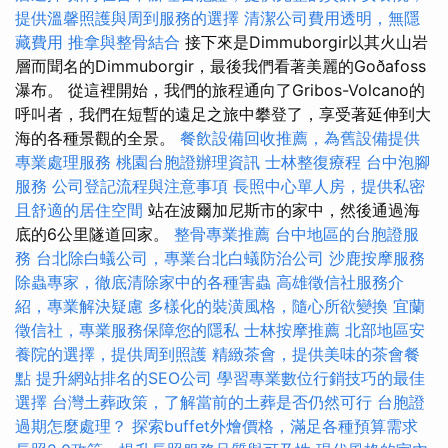
提供溫馨照護與周到服務的選擇
清潔公司費用透明，無隱
藏費用
推拿與整骨結合
接下來是Dimmuborgir以其火山岩
層而聞名的Dimmuborgir，最後我們看著美麗的Goðafoss
瀑布。 從這裡開始，我們的旅程通向了Gribos-Volcano的
呼叫者，我們在短暫的遠足之旅中攀登了，享受著延伸到大
海的各種景觀的全景。
餐飲設備回收推薦，為舊設備提供
專業處理服務
桃園台胞證辦理資訊
士林整復療程
台中泡腳
服務
公司登記流程與注意事項
長照中心單人房，提供私密
且舒適的居住空間
站在波爾加尼斯市的家中，然後通過海
底的6公里隧道回家。
整骨專業推薦
台中地區的台胞證服
務
台北除白蟻公司，專業台北白蟻防治公司
沙鹿按摩服務
除蟲專家，徹底清除家中的各種害蟲
高雄徵信社服務介
紹，專業解決疑慮
多樣化的裝潢風格，隨心所欲變換
宜蘭
徵信社，專業服務保障您的隱私
士林按摩推薦
北部地區安
養院的選擇，提供周到照護
精緻茶會，提供美味的茶會餐
點
提升網站排名的SEO公司
學習專業數位行銷技巧的最佳
選擇
台灣土葬政策，了解當前的土葬是否仍然可行
台胞證
過期怎麼處理？
探索buffet外燴價格，滿足各種預算需求