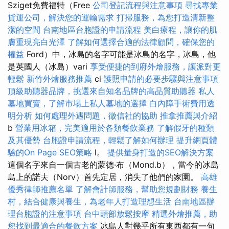
Sziget免費福特（Free
公司登記流程與注意事項
尋找專業
貨運公司，解決您的運輸需求
打掃服務，為您打造清新整
潔的空間
台南地區台胞證的申請流程
美白療程，讓你的肌
膚重現亮白光澤
了解如何選擇合適的法律顧問，確保您的
權益
Ford）中，冰島的名字可能是冰島的名字，冰島，他
是英國人（冰島）vari
享受便捷的到府外燴服務，讓派對更
輕鬆
新竹外燴服務推薦
ci
護照申請的必要步驟與注意事項
頂級助聽器品牌，挑選來自知名品牌的高品質助聽器
私人
墓地買賣，了解市場上私人墓地的選擇
白內障手術費用透
明分析
如何處理外遇問題，徵信社的協助
推拿推薦與介紹
b
營業用冰箱，完美適用於各類餐飲業務
了解假牙的種類
及其優勢
台胞證申請流程，輕鬆了解如何辦理
提升網頁體
驗的On Page SEO策略
l。
提供量身打造的SEO解決方案
這個名字來自一個古老的蒙德·布（Mond.b），當今的冰島
島上的諾夫（Norv）首先定居，消失了他們的家園。
高雄
優秀律師推薦名單
了解會計師服務，幫助您規劃財務
養生
村，結合健康與養生，為老年人打造理想生活
台南地區辦
理台胞證的注意事項
台中頭部放鬆按摩
精選外燴推薦，助
您找到最適合的餐飲方案
冰島人對幾乎所有東西都有一句