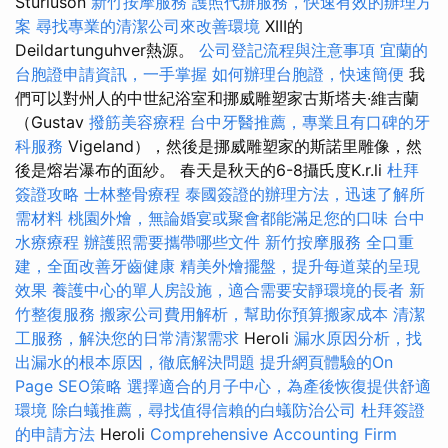
Sturluson
新竹按摩服務
護照代辦服務，快速有效的辦理方
案
尋找專業的清潔公司來改善環境
XIII的
Deildartunguhver熱源。
公司登記流程與注意事項
宜蘭的
台胞證申請資訊，一手掌握
如何辦理台胞證，快速簡便
我
們可以對州人的中世紀浴室和挪威雕塑家古斯塔夫·維吉蘭
（Gustav
撥筋美容療程
台中牙醫推薦，專業且有口碑的牙
科服務
Vigeland），然後是挪威雕塑家的斯諾里雕像，然
後是熔岩瀑布的面紗。 春天是秋天的6-8攝氏度K.r.li
杜拜
簽證攻略
士林整骨療程
泰國簽證的辦理方法，迅速了解所
需材料
桃園外燴，無論婚宴或聚會都能滿足您的口味
台中
水療療程
辦護照需要攜帶哪些文件
新竹按摩服務
全口重
建，全面改善牙齒健康
精美外燴擺盤，提升每道菜的呈現
效果
養護中心的單人房設施，適合需要安靜環境的長者
新
竹整復服務
搬家公司費用解析，幫助你預算搬家成本
清潔
工服務，解決您的日常清潔需求
Heroli
漏水原因分析，找
出漏水的根本原因，徹底解決問題
提升網頁體驗的On
Page SEO策略
選擇適合的月子中心，為產後恢復提供舒適
環境
除白蟻推薦，尋找值得信賴的白蟻防治公司
杜拜簽證
的申請方法
Heroli
Comprehensive Accounting Firm