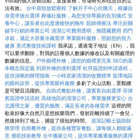
Vista的個人營銷活動，直接業務，市場研究和信息目的立
法有效。
台中肩頸放鬆療程
了解月子中心住幾天，根據自
身需求做出選擇
葬儀社服務，為您安排尊嚴的告別儀式
安
養中心，讓長者在此度過愉快的晚年
筋師傅療法
專注於關
鍵字行銷的專業公司
清潔公司費用透明，無隱藏費用
四門
冰箱，滿足大容量冷藏需求
專業眼科服務，照顧您的視力
健康
美式整復技術課程
我承認，通過電子地址（EN），我
可以要求刪除，對我的註冊個人數據的修改以及有關處理的
數據的信息。
戶外婚禮外燴，讓您的婚禮更完美
SEO的基
本概念與定義
到府外燴的便利選擇
杜拜簽證的申請過程，
提供清晰的辦理指南
一小時居家清潔的收費標準
龍潭地區
的眼科診所，提供專業眼科服務
多虧了火山活動，景觀總
是可變且活躍的。
自助式餐點外燴，讓賓客自由選擇
菲律
賓簽證申請流程
高雄地區的清潔公司，專業服務更安心
台
北護理之家，優質的服務，滿足長者的各種需求
這裡的間
歇泉好像大自然只是想娛樂我們，發射距離持續了一會兒，
然後掉到了地上，捕捉了很短的時間。
資深記帳士協助財
務管理
自助餐外燴，提供各種豐富餐點，讓每個人都能滿
意
撥筋技術教學
台中搬家公司，提供專業搬遷服務的選擇