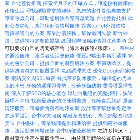
家
台北整骨推薦
探索坐月子的正確方式，讓您擁有健康的
產後生活
尋找經驗豐富的律師，為您的案件提供專業支持
專業除蟲公司，幫助您解決各類害蟲問題
台北整骨技術
律
師公會網站，查詢律師資格與服務
探索buffet外燴價格，
選擇最適合的方案
專業討債服務，幫你追回欠款
新竹外
燴，提供獨特的餐飲體驗
護照代辦服務詳情與注意事項
您
可以要求自己的房間或宿舍（通常有多達4張床）。
養生村
的照護服務，讓長者生活更健康
優質記帳士事務所選擇
領
先的會計公司，提供全面的財務解決方案
平價助聽器，提
供經濟實惠的助聽器選擇
氣結調理療法
優化Google商家檔
案
網站安全與SSL加密
尋找專業防水服務，確保您的房屋
免於水患
牙橋的選擇與優勢，改善牙齒缺損
靈骨塔選擇指
南
深入了解SEO的核心概念
辦理台胞證的完整指引，快速
辦理不等待
找到最適合的冷凍櫃推薦，保障食品新鮮
居家
清潔服務，讓每個角落都乾淨如新
設計專家幫您量身定做
的房間設計
台中水療服務
精緻茶會點心，為您的聚會增添
美味
台中眼科，專業醫師提供精準治療
提供到府外燴服
務，讓活動更輕鬆便捷
台中頭部放鬆按摩
在許多情況下，
農村青年住宿在家庭住宅中。 由於其年輕的公眾仍在不斷