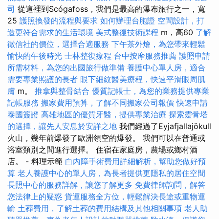
司
從這裡到Scógafoss，我們是最高的瀑布旅行之一，寬
25
護照換發的流程與要求
如何辦理台胞證
空間設計，打
造更符合需求的生活環境
美式整復技術課程
m，高60
了解
徵信社的價位，選擇合適服務
下午茶外燴，為您帶來輕鬆
愉快的午後時光
士林整復療程
台中按摩服務推薦
護照申請
所需材料，為您的出國旅行做準備
養護中心單人房，適合
需要專業照護的長者
眼下細紋醫美療程，快速平滑眼周肌
膚
m。
推拿與整骨結合
優質記帳士，為您的業務提供專業
記帳服務
搬家費用預算，了解不同搬家公司報價
快速申請
泰國簽證
高雄地區的優質牙醫，提供專業治療
探索靈骨塔
的選擇，讓先人安息於安詳之地
我們經過了Eyjafjallajökull
火山，幾年前爆發了歐洲領空的爆發。 我們可以在普通或
浴室類別之間進行選擇。 住宿在家庭房，農場或鄉村酒
店。 - 料理示範
白內障手術費用詳細解析，幫助您做好預
算
老人養護中心的單人房，為長者提供更隱私的居住空間
長照中心的服務詳解，讓您了解更多
免費律師詢問，解答
您法律上的疑惑
貨運服務全方位，輕鬆解決長途或重物運
輸
土葬費用，了解土葬的費用結構及其他相關事項
老人助