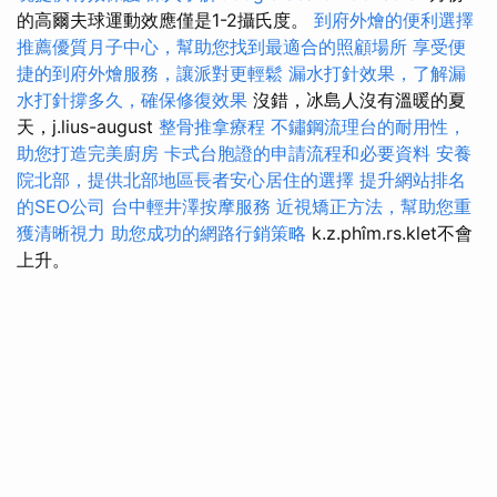
的高爾夫球運動效應僅是1-2攝氏度。
到府外燴的便利選擇
推薦優質月子中心，幫助您找到最適合的照顧場所
享受便
捷的到府外燴服務，讓派對更輕鬆
漏水打針效果，了解漏
水打針撐多久，確保修復效果
沒錯，冰島人沒有溫暖的夏
天，j.lius-august
整骨推拿療程
不鏽鋼流理台的耐用性，
助您打造完美廚房
卡式台胞證的申請流程和必要資料
安養
院北部，提供北部地區長者安心居住的選擇
提升網站排名
的SEO公司
台中輕井澤按摩服務
近視矯正方法，幫助您重
獲清晰視力
助您成功的網路行銷策略
k.z.phîm.rs.klet不會
上升。