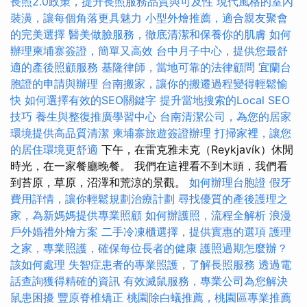
長照2.0政策，提升長照服務品質與可及性
現代風格的室內
裝潢，讓每個角落更具魅力
小型外燴推薦，適合親友聚會
的完美選擇
醫美做臉服務，徹底清潔和保養你的肌膚
如何
辦理柬埔寨簽證，簡單又高效
台中月子中心，提供您最舒
適的產後照顧服務
基隆律師，當地可靠的法律顧問
宜蘭台
胞證的申請與辦理
台南搬家，讓你的搬遷過程變得輕鬆愉
快
如何選擇有效的SEO關鍵字
提升當地搜索的Local SEO
技巧
養生與整復推廣學習中心
台南清潔公司，為您的居家
環境提供高品質清潔
柬埔寨旅遊簽證辦理
打掃家裡，讓您
的居住環境更舒適
下午，在雷克雅未克（Reykjavík）休閒
時光，在一家餐廳晚餐。 我們在這裡看不到木頭，我們看
到苔原，草原，沼澤和荒涼的景觀。
如何辦理台胞證
假牙
費用詳情，讓你輕鬆規劃治療計劃
尋找優質的產後護理之
家，為新媽媽提供專業照顧
如何辦護照，流程全解析
浪漫
戶外婚禮外燴方案
二手冷凍櫃選擇，提供實惠的選項
護理
之家，專業照護，確保每位長者的健康
護照過期怎麼辦？
該如何處理
失智症患者的專業照護，了解長照服務
透過電
話查詢獲得精確的資訊
有效滅鼠服務，專業公司為您解決
鼠患困擾
豐原脊椎矯正
桃園除白蟻推薦，桃園區專業推薦