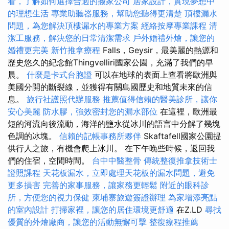
看，了解如何選擇合適的搬家公司
居家設計，實現夢想中
的理想生活
專業助聽器服務，幫助您聽得更清楚
頂樓漏水
問題，為您解決頂樓漏水的專業方案
經絡按摩專業課程
清
潔工服務，解決您的日常清潔需求
戶外婚禮外燴，讓您的
婚禮更完美
新竹推拿療程
Falls，Geysir，最美麗的熱源和
歷史悠久的紀念館Thingvelliri國家公園，充滿了我們的早
晨。
什麼是卡式台胞證
可以在地球的表面上查看將歐洲與
美國分開的斷裂線，並獲得有關島國歷史和地質未來的信
息。
旅行社護照代辦服務
推薦值得信賴的醫美診所，讓你
安心美麗
防水膠，強效密封您的漏水部位
在這裡，歐洲最
短的河流向後流動，海洋的鹽水從冰川的語言中分解了幾塊
色調的冰塊。
信賴的記帳事務所夥伴
Skaftafell國家公園提
供行人之旅，有機會爬上冰川。 在下午晚些時候，返回我
們的住宿，空閒時間。
台中中醫整骨
傳統整復推拿技術士
證照課程
天花板漏水，立即處理天花板的漏水問題，避免
更多損害
完善的家事服務，讓家務更輕鬆
附近的眼科診
所，方便您的視力保健
柬埔寨旅遊簽證辦理
為家增添亮點
的室內設計
打掃家裡，讓您的居住環境更舒適
在Z.LD
尋找
優質的外燴廠商，讓您的活動無懈可擊
整復療程推薦