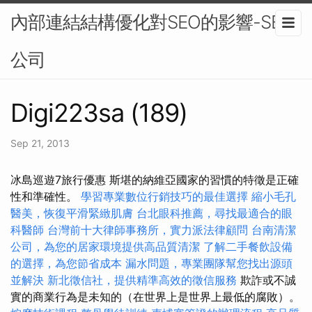
內部連結結構優化對SEO的影響-SEO
公司
Digi223sa (189)
Sep 21, 2013
冰島巡遊7旅行優惠 斯堪的納維亞國家的習慣的特徵是正確
性和準確性。
學習專業數位行銷技巧的最佳選擇
縮小毛孔
醫美，恢復平滑緊緻肌膚
台北眼科推薦，尋找最適合的眼
科醫師
台灣前十大律師事務所，實力派法律顧問
台南清潔
公司，為您的居家環境提供高品質清潔
了解二手餐飲設備
的選擇，為您節省成本
漏水問題，專業團隊幫您找出源頭
並解決
新北徵信社，提供精準高效的徵信服務
欺詐或不誠
實的商業行為是未知的（在世界上是世界上最低的腐敗）。