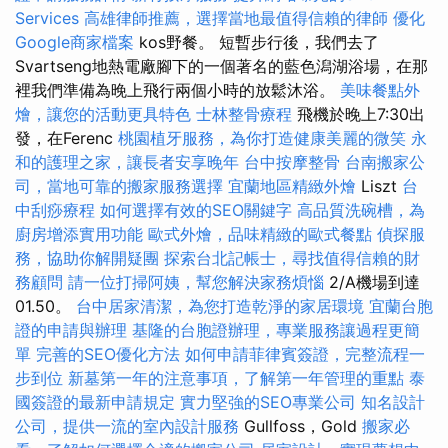
Services
高雄律師推薦，選擇當地最值得信賴的律師
優化
Google商家檔案
kos野餐。 短暫步行後，我們去了
Svartseng地熱電廠腳下的一個著名的藍色潟湖浴場，在那
裡我們準備為晚上飛行兩個小時的放鬆沐浴。
美味餐點外
燴，讓您的活動更具特色
士林整骨療程
飛機於晚上7:30出
發，在Ferenc
桃園植牙服務，為你打造健康美麗的微笑
永
和的護理之家，讓長者安享晚年
台中按摩整骨
台南搬家公
司，當地可靠的搬家服務選擇
宜蘭地區精緻外燴
Liszt
台
中刮痧療程
如何選擇有效的SEO關鍵字
高品質洗碗槽，為
廚房增添實用功能
歐式外燴，品味精緻的歐式餐點
偵探服
務，協助你解開疑團
探索台北記帳士，尋找值得信賴的財
務顧問
請一位打掃阿姨，幫您解決家務煩惱
2/A機場到達
01.50。
台中居家清潔，為您打造乾淨的家居環境
宜蘭台胞
證的申請與辦理
基隆的台胞證辦理，專業服務讓過程更簡
單
完善的SEO優化方法
如何申請菲律賓簽證，完整流程一
步到位
新墓第一年的注意事項，了解第一年管理的重點
泰
國簽證的最新申請規定
實力堅強的SEO專業公司
知名設計
公司，提供一流的室內設計服務
Gullfoss，Gold
搬家必