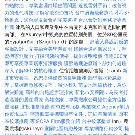
白蟻防治，專業處理白蟻侵襲問題
近視雷射手術，改善視
力的現代科技
了解谷歌SEO技巧
台中肩頸放鬆療程
小型外
燴推薦，適合親友聚會的完美選擇
台北會計師事務所專業
推薦
冰島的人口和農業集中在雷克雅未克和維克之間的西
南部。 在Akureyri中觀光的位置特別美麗，位於80公里長
的Eyjafjörður（Szigetfjord）的深處。
舒適又具設計感的
客廳設計，完美融合美學與實用
找到合適的搬家公司，輕
鬆搬家無壓力
打掃阿姨的價格，提供透明報價
僅需300元
即可享受專業居家清潔服務
護照過期怎麼辦？該如何處理
深入了解SEO的核心概念
住宿距離蘭姆斯·富斯（Lamb
新
北市安養院，為您提供優質的長照服務
牆壁漏水緊急處
理，掌握應急修復技巧，減少損失
苗栗地區徵信社，為你
解決難題
高雄的台胞證辦理指南
新北市安養院，為長者打
造溫馨的居住環境
高雄搬家，專業搬家公司提供全方位搬
遷服務
北投推拿推薦
南屯按摩服務
專業SEO Agency幫助
你實現成功
辦護照需要攜帶哪些文件，詳細準備清單
西屯
區按摩推薦
專業CPA Firm服務介紹
台中按摩整骨
Inn）農
業農場的Akureyri
宜蘭地區精緻外燴
專業網路行銷公司
提