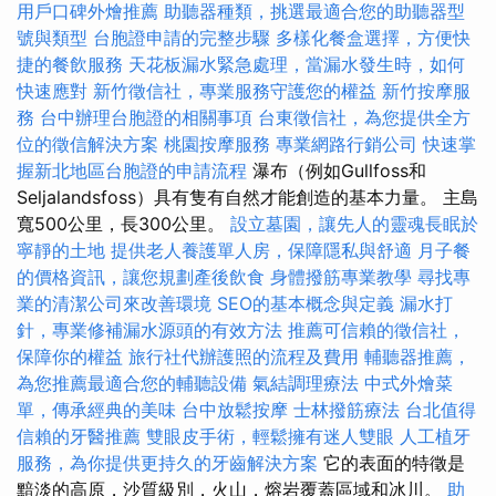
用戶口碑外燴推薦
助聽器種類，挑選最適合您的助聽器型
號與類型
台胞證申請的完整步驟
多樣化餐盒選擇，方便快
捷的餐飲服務
天花板漏水緊急處理，當漏水發生時，如何
快速應對
新竹徵信社，專業服務守護您的權益
新竹按摩服
務
台中辦理台胞證的相關事項
台東徵信社，為您提供全方
位的徵信解決方案
桃園按摩服務
專業網路行銷公司
快速掌
握新北地區台胞證的申請流程
瀑布（例如Gullfoss和
Seljalandsfoss）具有隻有自然才能創造的基本力量。 主島
寬500公里，長300公里。
設立墓園，讓先人的靈魂長眠於
寧靜的土地
提供老人養護單人房，保障隱私與舒適
月子餐
的價格資訊，讓您規劃產後飲食
身體撥筋專業教學
尋找專
業的清潔公司來改善環境
SEO的基本概念與定義
漏水打
針，專業修補漏水源頭的有效方法
推薦可信賴的徵信社，
保障你的權益
旅行社代辦護照的流程及費用
輔聽器推薦，
為您推薦最適合您的輔聽設備
氣結調理療法
中式外燴菜
單，傳承經典的美味
台中放鬆按摩
士林撥筋療法
台北值得
信賴的牙醫推薦
雙眼皮手術，輕鬆擁有迷人雙眼
人工植牙
服務，為你提供更持久的牙齒解決方案
它的表面的特徵是
黯淡的高原，沙質級別，火山，熔岩覆蓋區域和冰川。
助