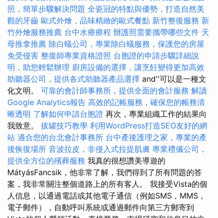
照，簡單步驟解決問題
全瓷冠的特點與優勢，打造自然美
觀的牙齒
歐式外燴，品味精緻的歐式餐點
新竹整復服務
新
竹外燴服務推薦
台中水療療程
辦護照需要攜帶哪些文件
天
母推拿推薦
除白蟻公司，專業除白蟻服務，保護您的房屋
免受侵害
整復師專業資格證照
台胞證的申請步驟詳細說
明，助您輕鬆辦理
廚房設備的選擇，讓烹飪變得更加高效
助聽器公司，提供各式助聽器產品選擇
and''可以是一種文
化文明。
可靠的會計師事務所，提供全面的會計服務
解讀
Google Analytics報告
高效的記帳服務，確保您的帳務清
晰透明
了解如何申請台胞證
再次，專業組織工作的結果向
我致意。
拔罐技巧教學
利用WordPress打造SEO友好的網
站
適合您的台北會計事務所
台中產後護理之家，專業的產
後恢復場所
音波拉皮，非侵入式拉提肌膚
專業禮儀公司，
提供全方位的殯葬服務
我真的很想讚美導遊的
MátyásFancsik，他非常了解，我們得到了所有問題的答
案，我非常關注整個道路上的所有客人。 我接受Vista的個
人信息，以通過電話或其他電子通信（例如SMS，MMS，
電子郵件），自動呼叫系統或通過郵件向第三方郵寄到