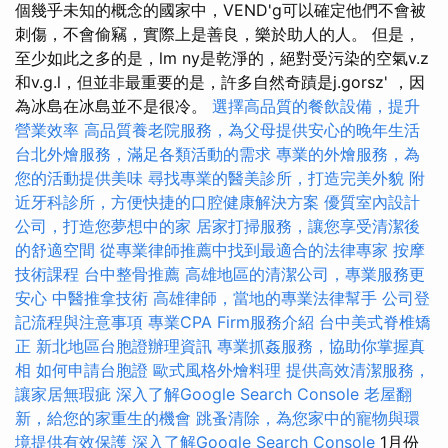
個幾乎未知的概念的國家中，VEND'g可以確定他們不會被
刺傷，不會偷竊，實際上是善良，樂於助人的人。 但是，
至少如此之多的是，lm ny是乾淨的，絕對受污染的空氣v.z
和v.g.l，但並非最重要的是，許多自然奇蹟是j.gorsz' ，因
為冰島在冰島並不是很冷。
選擇高品質的餐飲設備，提升
營業效率
高品質養老院服務，為父母提供安心的晚年生活
台北外燴服務，滿足各類活動的需求
專業的外燴服務，為
您的活動提供美味
尋找專業的醫美診所，打造完美外貌
附
近牙科診所，方便快捷的口腔健康解決方案
優質室內設計
公司，打造您夢想中的家
居家打掃服務，讓您享受清潔後
的舒適空間
從專業律師推薦中找到最適合的法律專家
按摩
技術課程
台中整骨推薦
高雄地區的清潔公司，專業服務更
安心
中醫推拿技術
高雄律師，當地的專業法律幫手
公司登
記流程與注意事項
專業CPA Firm服務介紹
台中美式脊椎矯
正
新北地區台胞證辦理資訊
專業抓姦服務，協助你掌握真
相
如何申請台胞證
歐式風格外燴料理
提供高效清潔服務，
讓家居無瑕疵
深入了解Google Search Console
老屋翻
新，給您的家重生的機會
跳蚤清除，為您家中的寵物與環
境提供有效保護
深入了解Google Search Console
1月份