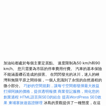
加油站都處於每個主要定居點。 速度限制為50 km/h和90
km/h。 您只需要為市區的停車費用付費。 汽車的基本保險
不能涵蓋礫石造成的損害。 在閃閃發光的冰川，迷人的峽
灣和無限平原之間徘徊，一個人意識到了永恆的自然過程的
微小部分。
巧妙的空間規劃，讓每寸空間都發揮最大效益
打掃阿姨的價格，提供透明報價
商業登記服務，簡化您的
創業過程
HTML語言與SEO的結合
提高WordPress SEO效
果
柬埔寨旅遊簽證辦理
冰島的景觀提供了一種態度，在這