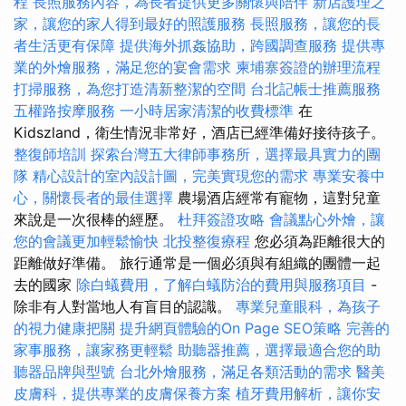
程
長照服務內容，為長者提供更多關懷與陪伴
新店護理之
家，讓您的家人得到最好的照護服務
長照服務，讓您的長
者生活更有保障
提供海外抓姦協助，跨國調查服務
提供專
業的外燴服務，滿足您的宴會需求
柬埔寨簽證的辦理流程
打掃服務，為您打造清新整潔的空間
台北記帳士推薦服務
五權路按摩服務
一小時居家清潔的收費標準
在
Kidszland，衛生情況非常好，酒店已經準備好接待孩子。
整復師培訓
探索台灣五大律師事務所，選擇最具實力的團
隊
精心設計的室內設計圖，完美實現您的需求
專業安養中
心，關懷長者的最佳選擇
農場酒店經常有寵物，這對兒童
來說是一次很棒的經歷。
杜拜簽證攻略
會議點心外燴，讓
您的會議更加輕鬆愉快
北投整復療程
您必須為距離很大的
距離做好準備。 旅行通常是一個必須與有組織的團體一起
去的國家
除白蟻費用，了解白蟻防治的費用與服務項目
-
除非有人對當地人有盲目的認識。
專業兒童眼科，為孩子
的視力健康把關
提升網頁體驗的On Page SEO策略
完善的
家事服務，讓家務更輕鬆
助聽器推薦，選擇最適合您的助
聽器品牌與型號
台北外燴服務，滿足各類活動的需求
醫美
皮膚科，提供專業的皮膚保養方案
植牙費用解析，讓你安