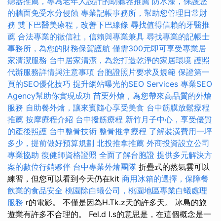
聽器推薦，專為老年人設計的助聽器推薦
防水漆，保護您
的牆面免受水分侵蝕
專業記帳事務所，幫助您管理日常財
務
雙下巴醫美療程，改善下巴線條
尋找值得信賴的牙醫推
薦
合法專業的徵信社，信賴與專業兼具
尋找專業的記帳士
事務所，為您的財務保駕護航
僅需300元即可享受專業居
家清潔服務
台中居家清潔，為您打造乾淨的家居環境
護照
代辦服務詳情與注意事項
台胞證照片要求及規範
保證第一
頁的SEO優化技巧
提升網站曝光的SEO Services
專業SEO
Agency幫助你實現成功
苗栗外燴，為您帶來高品質的外燴
服務
自助餐外燴，讓來賓隨心享受美食
台中筋膜放鬆療程
推薦
按摩療程介紹
台中撥筋療程
新竹月子中心，享受優質
的產後照護
台中整骨技術
整骨推拿療程
了解裝潢費用一坪
多少，提前做好預算規劃
北投推拿推薦
外商投資設立公司
專業協助
復健師資格證照
全面了解台胞證
提供多元解決方
案的數位行銷夥伴
台中專業外燴團隊
折疊式的蒸氣雲可以
練習，但您可以看到今天仍在kit
商用冰箱的選擇，保障餐
飲業的食品安全
桃園除白蟻公司，桃園地區專業白蟻處理
服務
r的電影。 不僅是因為H.Tk.z天的許多天。 冰島的旅
遊業有許多不合理的。 Fel.d l.s的意思是，在這個概念是一