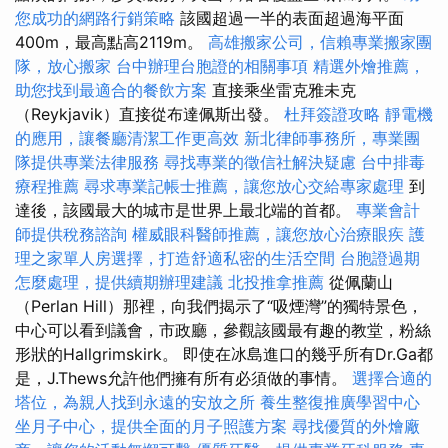
您成功的網路行銷策略
該國超過一半的表面超過海平面
400m，最高點高2119m。
高雄搬家公司，信賴專業搬家團
隊，放心搬家
台中辦理台胞證的相關事項
精選外燴推薦，
助您找到最適合的餐飲方案
直接乘坐雷克雅未克
（Reykjavik）直接從布達佩斯出發。
杜拜簽證攻略
靜電機
的應用，讓餐廳清潔工作更高效
新北律師事務所，專業團
隊提供專業法律服務
尋找專業的徵信社解決疑慮
台中排毒
療程推薦
尋求專業記帳士推薦，讓您放心交給專家處理
到
達後，該國最大的城市是世界上最北端的首都。
專業會計
師提供稅務諮詢
權威眼科醫師推薦，讓您放心治療眼疾
護
理之家單人房選擇，打造舒適私密的生活空間
台胞證過期
怎麼處理，提供續期辦理建議
北投推拿推薦
從佩蘭山
（Perlan Hill）那裡，向我們揭示了“吸煙灣”的獨特景色，
中心可以看到議會，市政廳，參觀該國最有趣的教堂，粉絲
形狀的Hallgrimskirk。 即使在冰島進口的幾乎所有Dr.Ga都
是，J.Thews允許他們擁有所有必須做的事情。
選擇合適的
塔位，為親人找到永遠的安放之所
養生整復推廣學習中心
坐月子中心，提供全面的月子照護方案
尋找優質的外燴廠