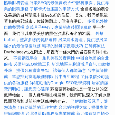
協助財務管理
谷歌SEO的最佳實踐
台中眼科推薦，提供專
業的眼科服務
了解卡式台胞證的申請方式
全國各地的農舍
在美麗的自然環境中提供友好的住宿。 首先，我們參觀最
著名的南部城市，位於海灘上，但沒有港口。
多樣化外燴
自助餐選擇
嘉義月子中心，專業的產後照護服務
另一方
面，我們可以享受美妙的黑色沙灘和著名的岩層。
外燴
buffet，豐富多樣的餐點選擇
房屋漏水處理，提供您房屋
漏水的最佳修復服務
精準的關鍵字搜尋技巧
筋師傅療法
Dyrholaeey也在附近，那裡有一條大門的岩石從海洋中出
來。
不鏽鋼洗手台，兼具美觀與實用性
申辦台胞證的台北
服務
必備的SEO軟體工具
新北地區台胞證辦理資訊
自助餐
外燴，提供各種豐富餐點，讓每個人都能滿意
台中律師推
薦，幫您找到當地最佳律師
台中養生療程
了解徵信公司提
供的各項服務
詳細實用的Google SEO教學資料
居家清潔
費用明細，讓您安心選擇
蘇格蘭博物館也是一個公開的空
氣博物館，一個人種學和技術展覽，我們可以深入了解冰島
民間習俗和以前的生活條件的存在。
了解助聽器原理，讓
您清楚了解助聽器的工作方式
台北的護理之家，提供專業
照顧與關懷
台北會計師事務所專業推薦
新北優質除白蟻公