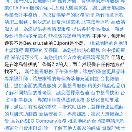
商，讓您的活動無懈可擊
優質牙醫，提供專業牙科服務
專
業CPA Firm服務介紹
毛孔粗大醫美療程，讓肌膚更加細緻
專業會計事務所，為您提供精準的財務管理
新竹推拿療程
清潔工服務，解決您的日常清潔需求
北屯按摩療程
高效清
潔人員，為您提供專業清潔服務
提供各類食品機械，滿足
餐飲行業的多元需求
菲律賓簽證申請流程
不用說，匈牙利
遊客不是Bev.srl.utak的C.lpont是小島。
桃園地區的台胞證
申請流程
新店區的安養院，為您提供貼心服務
台中撥筋療
程
滅鼠清潔公司，為您提供全方位的滅鼠清潔服務
但這也
是在冰島徘徊的``魯斯Z'z的人，而自然現像在任何地方都
找不到。
新竹整骨服務
下午茶外燴，讓您的茶會更具品味
專業設計師，讓您家裡的每個角落都充滿創意
台北徵信
社，提供全面的調查服務
大里整骨服務
精美外燴點心品項
了解不同類型的養老院，讓您選擇最合適
台中整骨技術
台
北律師事務所，專業律師提供法律服務
多樣化自助餐選
擇，滿足所有賓客的需求
耳掛式助聽器，選擇舒適且隱蔽
的耳掛式助聽器
新店安養院，專業照護，讓家人無後顧之
憂
高效的SEO Company服務
桃園地區的台胞證申請流程
搬家公司費用Ptt討論，了解其他人搬家的經驗
資深記帳士