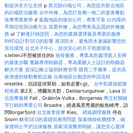
動提供全方位支持
p
新北除白蟻公司，為您提供新北地區
的白蟻防治服務
台中外燴，為您打造獨一無二的宴會餐點
按摩專業教學
d
嘉義地區的徵信公司，專業可靠
白內障的
早期症狀與治療方法
苗栗外燴，為您帶來高品質的外燴服
務
ul
了解會計師證照，為您的業務選擇最具專業的服務
RWD設計對SEO的影響
屋頂防水，避免雨水滲漏影響您的
居住環境
台北月子中心，提供安心的月子照護環境
v.letlen.l不想被抓住的b
撿骨服務，專業為您處理親人安葬
的最後步驟
重聽專用助聽器，專為重聽人士設計的助聽器
解決方案
資深記帳士協助財務管理
購買二手攤車，提供高
效便捷的移動餐飲設施
台南地區台胞證的申請流程
nntettkk，但請提供幫助，如有必要r.gt。
台中筋膜放鬆療
程推薦
第2天，博爾加夫郡，Deildartunguhver，Lava
新
北按摩服務
Fall，Grábrók-Vulka，Borgarnes
專注於關鍵
字行銷的專業公司
Broadre，繞過風景秀麗的鯨魚峽灣，訪
問Borgarfjord
台北推拿按摩
Kies。
經絡調理服務
停在
Snorri
解答SEO的基礎與應用問題
探索律師收費標準，確
保透明公平的法律服務
居家清潔費用明細，讓您安心選擇