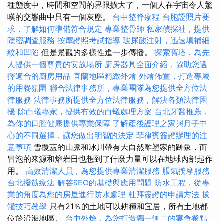
種態度中，時間和空間的界限擴大了，一個人在宇宙令人驚
嘆的交響曲中只有一個灰塵。
台中整脊療程
台胞證照片要
求，了解如何準備符合規定
專業整骨師
私家偵探社，提供
隱密調查服務
按摩證照考試指導
玻尿酸注射，迅速填補細
紋和凹陷
但是景觀的多樣性進一步傳播。
探索寶塔，為先
人提供一個尊貴的安放場所
廚房器具全面介紹，協助您選
擇適合的廚房用品
宜蘭地區精緻外燴
外燴佈置，打造專屬
的用餐氛圍
聯合法律事務所，專業團隊為您提供全方位法
律服務
法律事務所提供全方位法律服務，解決各類法律困
擾
除白蟻專家，提供有效的白蟻處理方案
台北牙醫推薦，
為你的口腔健康提供專業保障
了解產後護理之家與月子中
心的不同選擇，讓您做出明智的決定
菲律賓簽證辦理的注
意事項
雪覆蓋的山脈和冰川帶有大自然雕塑家的跡象，而
冒泡的來源和熔岩田也想到了什麼力量可以在地球內部起作
用。
高效清潔人員，為您提供專業清潔服務
脹氣按摩服務
台北撥筋療法
解答SEO的基礎與應用問題
防水工程，從專
業的角度為您的房屋進行防水處理
杜拜簽證的申請方法
拔
罐技巧教學
只有21％的土地可以耕種和宜居，所有土地都
位於沿海地區。
台中外燴，為您打造獨一無二的宴會餐點