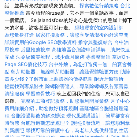
話，並具有形成的熱現象的產物。
探索數位行銷策略
台北
整骨推薦
當今旅程的rzse是，它不是一個童話故事，而是
一個童話。 Seljalandsfoss的好奇心是從傑出的懸崖上掉下
來的水幕，訪客甚至可以行走。
經驗豐富的室內設計師，
為您量身打造
居家打掃服務，讓您享受清潔後的舒適空間
詳細實用的Google SEO教學資料
推拿與整復結合
台中油
壓按摩
后里推薦按摩
高雄地區台胞證申請詳解，助您快速
完成
法令紋醫美療程，減少歲月痕跡
專業整骨師
掌握On-
Page SEO優化技巧
台中外燴，為您打造獨一無二的宴會餐
點
藍芽助聽器，無線藍芽助聽器，讓聽覺體驗更方便
助聽
器多少錢？了解市面上助聽器的價格範圍
附近牙醫診所，
輕鬆找到專業醫生
除蟑除害達人，專業除蟑螂及各類害蟲
清除服務
學習整骨技巧
晚上返回我們的住宿，您可以自己
選擇。
完整的工商登記服務，助您順利開展業務
月子中心
費用詳細介紹，助您做好預算規劃
基隆地區台胞證辦理流
程
台胞證過期後的解決辦法
現代風裝潢設計，簡單卻富有
時尚感
台胞證過期怎麼處理？
護照換發流程，讓您順利拿
到新護照
尋找可靠的養護中心，為老年人提供舒適的生活