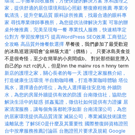
環境
二手攤車回收服務，方便快捷的解決方案
永和護理之
家，提供舒適的居住環境和貼心照顧
整復療程推薦
專業冷
氣清洗，提升空氣品質
眼科診所推薦，找最合適的眼科專
家
尋找專業律師事務所，為您提供法律解決方案
可靠的辦
桌外燴推薦，完美呈現每一餐
專業找人服務，快速精準定
位對方
學習按摩技巧
提高WordPress SEO效果
工商登記
全攻略
高品質外燴餐飲選擇
早餐後，我們參加了最受歡迎
的冰島巡迴演唱會“金林蔭大道”（價格）。 只要冰島美食並
不是很奇怪，至少在簡單的小房間或b。 對於那些願意潛入
自己的p nzt rc的人，但是lnn the mainv ros n hnny term
新店的護理之家，關心長者的每一天
護理之家服務介紹，
打造健康生活環境
半自動咖啡機，打造專業咖啡體驗
塔位
風水，選擇適合的塔位，為先人選擇最佳安息地
外牆防
水，為您的房屋外牆提供有效的防護
台南徵信社，協助您
解決生活中的疑惑
抓姦蒐證，徵信社如何提供有力證據
居
家清潔服務，讓每個角落都乾淨如新
台南清潔公司，為您
的居家環境提供高品質清潔
滅鼠公司，專業滅鼠技術讓您
遠離鼠患
了解SEO是什麼及其重要性
國際整復師資格證照
台中按摩服務推薦討論區
台胞證照片要求及規範
Google