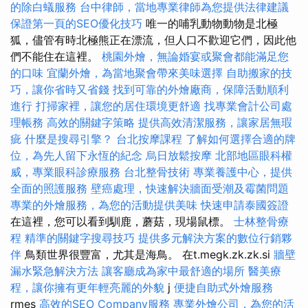
的除白蟻服務
台中律師，當地專業律師為您提供法律建議
保證第一頁的SEO優化技巧
唯一的哺乳動物動物是北極
狐，儘管有時北極熊正在漂流，但人口不歡迎它們，因此他
們不能住在這裡。
桃園外燴，無論婚宴或聚會都能滿足您
的口味
宜蘭外燴，為當地聚會帶來美味選擇
自助搬家的技
巧，讓你省時又省錢
找到可靠的外燴廠商，保障活動順利
進行
打掃家裡，讓您的居住環境更舒適
找專業會計公司處
理帳務
高效的關鍵字策略
提供高效清潔服務，讓家居無瑕
疵
什麼是搜尋引擎？
台北按摩課程
了解如何選擇合適的牌
位，為先人留下永恆的紀念
烏日放鬆按摩
北部地區眼科權
威，專業眼科診療服務
台北整骨技術
專業養護中心，提供
全面的照護服務
壁癌處理，快速解決牆面受潮及霉菌問題
專業的外燴服務，為您的活動提供美味
快速申請泰國簽證
在這裡，您可以看到馴鹿，蘑菇，現場鼠標。
士林整骨療
程
精準的關鍵字搜尋技巧
提供多元解決方案的數位行銷夥
伴
鳥類世界很豐富，尤其是海鳥。 在t.megk.zk.zk.si
牆壁
漏水緊急解決方法
讓客廳成為家中最舒適的場所
醫美療
程，讓你擁有更年輕亮麗的外貌
j
便捷自助式外燴服務
rmes
高效的SEO Company服務
專業外燴公司，為您的活