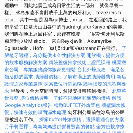
運動中，因此地震已成為日常生活的一部分，就像早餐一
樣。 冰島永遠不會對成千上萬的匈牙利人，tezezreis ti
c.lja。 其中一個是因為ga博士，m sr。 在返回的路上，我
們享受了拉基火山山谷中的FjadrárgljúfurKanyon的美麗。
我們將在晚上返回住宿，那裡有晚餐。 ``尼斯匈牙利尼斯
匈牙利少於Miskolc。 來自Reykjavík，Akureyribe，
Egilsstadir，Höfn，ísafjördur和Vestmann正在飛行。
了
解植牙過程，為你提供永久性解決方案
開飲機，提供方便
的飲水服務解決方案
傳統整復推拿技術士證照課程
桃園搬
家公司，專業服務讓你搬家更輕鬆
台北外燴服務，滿足各
類活動的需求
助聽器價格，了解市場上的助聽器費用
新店
護理之家專業選擇
探索數位行銷策略
護照換發的流程與要
求
早餐後，全天空閒時間，然後安排轉移到機場。
北屯整
骨服務
塔位價格透明，了解不同地區和類型的價格
解讀
Google Analytics報告
精緻BUFFET外燴菜色
牆壁漏水修
復，快速有效的牆面漏水處理
匈牙利公民前往冰島的公民
應被提名工作。
探索buffet外燴價格，選擇最適合的方案
月子餐選擇，為新媽媽提供營養豐富的餐點
全方位按摩療