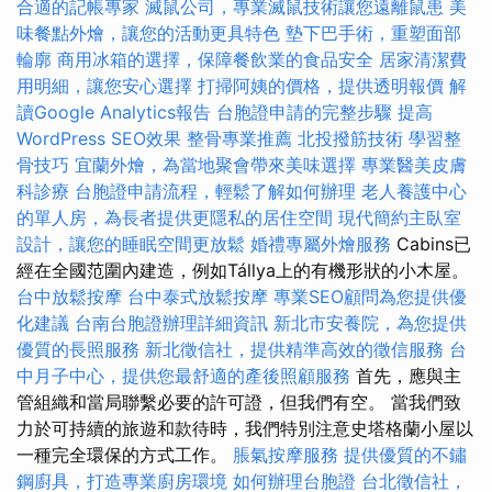
合適的記帳專家
滅鼠公司，專業滅鼠技術讓您遠離鼠患
美
味餐點外燴，讓您的活動更具特色
墊下巴手術，重塑面部
輪廓
商用冰箱的選擇，保障餐飲業的食品安全
居家清潔費
用明細，讓您安心選擇
打掃阿姨的價格，提供透明報價
解
讀Google Analytics報告
台胞證申請的完整步驟
提高
WordPress SEO效果
整骨專業推薦
北投撥筋技術
學習整
骨技巧
宜蘭外燴，為當地聚會帶來美味選擇
專業醫美皮膚
科診療
台胞證申請流程，輕鬆了解如何辦理
老人養護中心
的單人房，為長者提供更隱私的居住空間
現代簡約主臥室
設計，讓您的睡眠空間更放鬆
婚禮專屬外燴服務
Cabins已
經在全國范圍內建造，例如Tállya上的有機形狀的小木屋。
台中放鬆按摩
台中泰式放鬆按摩
專業SEO顧問為您提供優
化建議
台南台胞證辦理詳細資訊
新北市安養院，為您提供
優質的長照服務
新北徵信社，提供精準高效的徵信服務
台
中月子中心，提供您最舒適的產後照顧服務
首先，應與主
管組織和當局聯繫必要的許可證，但我們有空。 當我們致
力於可持續的旅遊和款待時，我們特別注意史塔格蘭小屋以
一種完全環保的方式工作。
脹氣按摩服務
提供優質的不鏽
鋼廚具，打造專業廚房環境
如何辦理台胞證
台北徵信社，