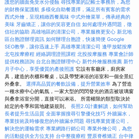
護您的牆面免受水分侵蝕
尋找專業的記帳士事務所，為您
的財務保駕護航
多樣化自助餐選擇，滿足所有賓客的需求
西式外燴，呈現精緻西餐風味
中式外燴菜單，傳承經典的
美味
牙齒矯正，讓你的笑容更自信
如何處理外遇問題，徵
信社的協助
高雄地區的清潔公司，專業服務更安心
新北地
區台胞證辦理資訊
如何辦理台胞證，快速簡便
Google
SEO教學，讓你迅速上手
高雄專業清潔公司
逢甲放鬆按摩
北屯按摩療程
經絡調理證照課程
北投按摩服務
專業會計師
提供稅務諮詢
台北台胞證辦理中心
新竹外燴服務推薦
新竹
月子中心，享受優質的產後照護
它設有客廳床，廚房家
具，建造的衣櫃和餐桌，以及帶雙淋浴的浴室和一個全景紅
外桑拿。
選擇高品質的餐飲設備，提升營業效率
為了營造
一種水療中心的氣氛，一家大型的閃閃發光的酒店被玻璃窗
與桑拿浴室分開，直接可以淋浴。 所需權限的類型取決於
給定的冬季和當地建築規則。
長照2.0計畫解讀，如何幫助
長者提升生活品質
全面掌握搜尋引擎優化技巧
外牆漏水，
專業技術及時修復您的外牆漏水問題
尋找專業貨運公司，
解決您的運輸需求
專業網路行銷公司
專業外燴公司，為您
的活動提供全方位支持
台中整復療程
豐原脊椎矯正
台中律