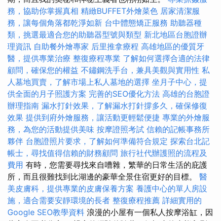
務，協助你掌握真相
精緻BUFFET外燴菜色
居家清潔服
務，讓每個角落都乾淨如新
台中體態矯正服務
助聽器種
類，挑選最適合您的助聽器型號與類型
新北地區台胞證辦
理資訊
自助餐外燴專家
后里推拿療程
高雄地區的優質牙
醫，提供專業治療
整復療程專業
了解如何選擇合適的法律
顧問，確保您的權益
不鏽鋼洗手台，兼具美觀與實用性
私
人墓地買賣，了解市場上私人墓地的選擇
坐月子中心，提
供全面的月子照護方案
完善的SEO優化方法
高雄的台胞證
辦理指南
漏水打針效果，了解漏水打針撐多久，確保修復
效果
提供到府外燴服務，讓活動更輕鬆便捷
專業的外燴服
務，為您的活動提供美味
按摩證照考試
信賴的記帳事務所
夥伴
台胞證照片要求，了解如何準備符合規定
探索台北記
帳士，尋找值得信賴的財務顧問
旅行社代辦護照的流程及
費用
有時，您需要尋找來自嘈雜，繁華的日常生活的庇護
所，而且很難找到比湖邊的豪華全景住宿更好的目標。
醫
美皮膚科，提供專業的皮膚保養方案
養護中心的單人房設
施，適合需要安靜環境的長者
整復療程推薦
詳細實用的
Google SEO教學資料
浪漫的小屋有一個私人按摩浴缸，因