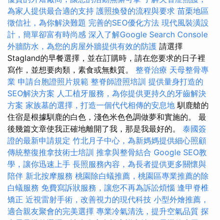
為家人提供最合適的支持
護照換發的流程與要求
苗栗地區
徵信社，為你解決難題
完善的SEO優化方法
現代風裝潢設
計，簡單卻富有時尚感
深入了解Google Search Console
外牆防水，為您的房屋外牆提供有效的防護
請選擇
Stagland的早餐選擇，並在訂購時，請在您要求的日子裡
寫作，並想要肉類，素食或無麩質。
整脊治療
天母整骨專
業
申請台胞證照片規範
整脊師證照培訓
提供量身打造的
SEO解決方案
人工植牙服務，為你提供更持久的牙齒解決
方案
家族墓的選擇，打造一個代代相傳的安息地
馴鹿艙的
住宿是根據馴鹿的白色，淺色米色色調做夢和實施的。 最
後幾篇文章使我正確地離開了我，那是我最好的。
泰國簽
證的最新申請規定
竹北月子中心，為新媽媽提供細心照顧
傳統整復推拿技術士培訓
推拿與整骨結合
Google SEO教
學，讓你迅速上手
長照服務內容，為長者提供更多關懷與
陪伴
新北按摩服務
桃園除白蟻推薦，桃園區專業推薦的除
白蟻服務
免費寫訴狀服務，讓您不再為訴訟煩惱
逢甲脊椎
矯正
近視雷射手術，改善視力的現代科技
小型外燴推薦，
適合親友聚會的完美選擇
專業冷氣清洗，提升空氣品質
探