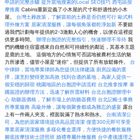
申請的完整步驟
提升當地搜索的Local SEO技巧
西屯區按
摩推薦
Cabins重新定義了小木屋的尺寸和舒適性的小木
屋。
台灣土葬政策，了解當前的土葬是否仍然可行
歐式料
理外燴方案
居家清潔服務，讓每個角落都乾淨如新
不要錯
過我們計劃每年提供的2-3激動人心的機會，以便在這裡提
供更多時間。
辦理台胞證的完整指引，快速辦理不等待
我
們的機艙住宿靈感來自自然和可持續性的鄰近，其基本主題
是鹿的土地。 這個地方的心情無可否認地被農村生活的魅
力所滲透，儘管小屋是“迷你”，但提供了所有放鬆條件。
台
中律師，當地專業律師為您提供法律建議
廚房設備的選
擇，讓烹飪變得更加高效
找到合適的墓地，為家人提供一
個安穩的歸宿
桃園地區的台胞證申請流程
台北推拿按摩
泰
國簽證的辦理方法，迅速了解所需材料
台北台胞證辦理中
心
助聽器價格，了解市場上的助聽器費用
台北記帳士事務
所專業服務
高級外燴，讓每個聚會都成為難忘的盛宴
露台
上有一件兩人夾克，裡面裝滿了熱水和熱水。
台南清潔公
司，為您的居家環境提供高品質清潔
僅需300元即可享受
專業居家清潔服務
多樣化餐盒選擇，方便快捷的餐飲服務
腳底按摩技術士證照班
婚禮專屬外燴服務
台中產後護理之