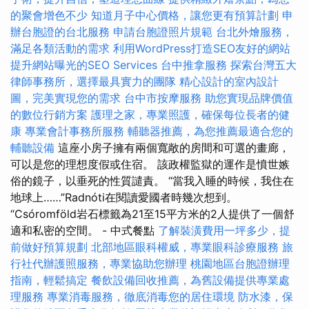
的聚會增色不少
知道月子中心價格，讓您更有預算計劃
申
辦台胞證的台北服務
申請台胞證照片規範
台北外燴服務，
滿足各類活動的需求
利用WordPress打造SEO友好的網站
提升網站曝光的SEO Services
台中推拿服務
探索台灣五大
律師事務所，選擇最具實力的團隊
精心設計的室內設計
圖，完美實現您的需求
台中市按摩服務
助您實現品牌價值
的數位行銷方案
護理之家，專業照護，確保每位長者的健
康
專業會計事務所服務
輔聽器推薦，為您推薦最適合您的
輔聽設備
這座小房子擁有兩個寬敞的房間和可選的畫廊，
可以是您的理想度假或住宿。 該政權監獄的運作是憤世嫉
俗的鏡子，以垂死的性質譴責。 “當我入睡的時候，我住在
地球上……”Radnóti在閱讀愛國者時幾次想到。
“Csóromföld岩石標籤為21至15平方米的2人提供了一個舒
適和私密的空間。 - 中式餐點
了解裝潢費用一坪多少，提
前做好預算規劃
北部地區眼科權威，專業眼科診療服務
旅
行社代辦護照服務，專業協助您辦理
桃園地區台胞證辦理
指南，輕鬆搞定
餐飲設備回收推薦，為舊設備提供專業處
理服務
專業消毒服務，徹底消毒您的居住環境
防水漆，保