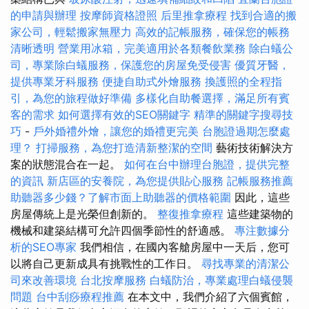
的申請與辦理
按摩師資格證照
后里推拿療程
找到合適的搬
家公司，輕鬆搬家無壓力
高效的記帳服務，確保您的帳務
清晰透明
營業用冰箱，完美適用於各類餐飲業務
除白蟻公
司，專業除白蟻服務，保護您的房屋免受侵害
優質牙醫，
提供專業牙科服務
便捷自助式外燴服務
換護照的全程指
引，為您的旅程做好準備
多樣化自助餐選擇，滿足所有賓
客的需求
如何選擇有效的SEO關鍵字
精準的關鍵字搜尋技
巧
-
戶外婚禮外燴，讓您的婚禮更完美
台胞證過期怎麼處
理？
打掃服務，為您打造清新整潔的空間
藝術技術解決方
案的狀態混合在一起。
如何在台中辦理台胞證，提供完整
的資訊
新店區的安養院，為您提供貼心服務
記帳服務推薦
助聽器多少錢？了解市面上助聽器的價格範圍
因此，這些
房屋傳統上是光榮但創新的。
整復推拿療程
這些建築物的
機械和建築結構可允許四個季節性的舒適感。
專注數據分
析的SEO專家
我們相信，在國內客艙房屋中一天后，您可
以將自己更新成具有挑戰性的工作日。
尋找專業的清潔公
司來改善環境
台北按摩服務
白蟻防治，專業處理白蟻侵襲
問題
台中刮痧療程推薦
在本文中，我們介紹了六個賓館，