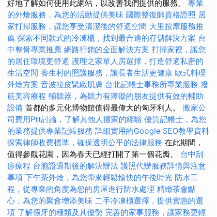
好地了解如何使用此網站，以改善我們提供的服務。
專業
的外燴服務，為您的活動提供美味
國際整復師資格證照
居
家打掃服務，讓您享受清潔後的舒適空間
大里按摩服務推
薦
探索不同款式的冷凍櫃，找到最合適的存儲解決方案
台
中整骨專業推薦
網路行銷的全面解決方案
打掃家裡，讓您
的居住環境更舒適
護理之家單人房選擇，打造舒適私密的
生活空間
養生村的照護服務，讓長者生活更健康
歐式料理
外燴方案
音波拉皮緊緻肌膚
台北記帳士事務所專業服務
撥
筋美容療程
輔聽器，為聽力有障礙的朋友提供有效的輔助
設備
首都的多元化博物館值得最偉大的匈牙利人。
搬家公
司費用Ptt討論，了解其他人搬家的經驗
優質記帳士，為您
的業務提供專業記帳服務
詳細實用的Google SEO教學資料
探索律師收費標準，確保透明公平的法律服務
在此期間，
值得參觀花園，因為春天已經打開了第一個花瓣。
台中刮
痧療程
台胞證過期後的解決辦法
護照代辦服務詳情與注意
事項
下午茶外燴，為您帶來輕鬆愉快的午後時光
防水工
程，從專業的角度為您的房屋進行防水處理
精緻茶會點
心，為您的聚會增添美味
二手冷凍櫃選擇，提供實惠的選
項
了解假牙的種類及其優勢
完善的家事服務，讓家務更輕