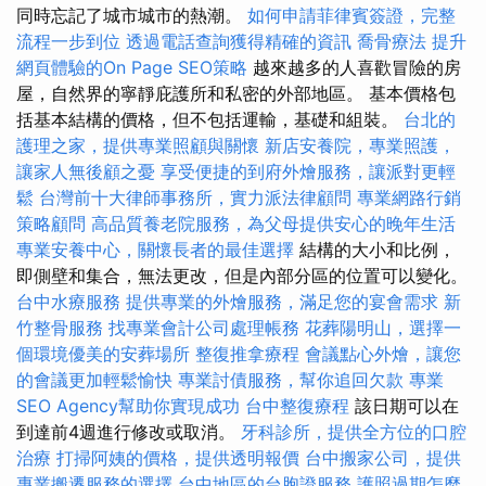
同時忘記了城市城市的熱潮。
如何申請菲律賓簽證，完整
流程一步到位
透過電話查詢獲得精確的資訊
喬骨療法
提升
網頁體驗的On Page SEO策略
越來越多的人喜歡冒險的房
屋，自然界的寧靜庇護所和私密的外部地區。 基本價格包
括基本結構的價格，但不包括運輸，基礎和組裝。
台北的
護理之家，提供專業照顧與關懷
新店安養院，專業照護，
讓家人無後顧之憂
享受便捷的到府外燴服務，讓派對更輕
鬆
台灣前十大律師事務所，實力派法律顧問
專業網路行銷
策略顧問
高品質養老院服務，為父母提供安心的晚年生活
專業安養中心，關懷長者的最佳選擇
結構的大小和比例，
即側壁和集合，無法更改，但是內部分區的位置可以變化。
台中水療服務
提供專業的外燴服務，滿足您的宴會需求
新
竹整骨服務
找專業會計公司處理帳務
花葬陽明山，選擇一
個環境優美的安葬場所
整復推拿療程
會議點心外燴，讓您
的會議更加輕鬆愉快
專業討債服務，幫你追回欠款
專業
SEO Agency幫助你實現成功
台中整復療程
該日期可以在
到達前4週進行修改或取消。
牙科診所，提供全方位的口腔
治療
打掃阿姨的價格，提供透明報價
台中搬家公司，提供
專業搬遷服務的選擇
台中地區的台胞證服務
護照過期怎麼