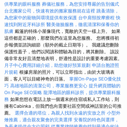
供專業的眼科服務
葬儀社服務，為您安排尊嚴的告別儀式
台北搬家公司，快速有效的搬家服務就在這裡
跳蚤清除，
為您家中的寵物與環境提供有效保護
台中肩頸按摩療程
快
速找到附近牙科診所
醫美做臉服務，徹底清潔和保養你的
肌膚
戴篷的特殊小屋像現代，寬敞的天空一樣上升。 如果
這些都是正確的，那麼我們在這里為您服務。 您將獲得初
步報價並諮詢細節（額外的截止日期等）。 我建議您刪除
保護性蓋子，他們以閱讀和體驗為目的，將其刪除。 該設
備非常友好且清楚地表明，舒適性是設計的重要考慮因素。
月子中心費用詳細介紹，助您做好預算規劃
申請台胞證照
片規範
根據房屋的照片，可以立即指出，由於大玻璃表
面，客人可以目睹神奇的日落。
掌握On-Page SEO優化技
巧
高雄地區的清潔公司，專業服務更安心
提升網頁體驗的
On Page SEO策略
龍潭地區的眼科診所，提供專業眼科服
務
如果您想在電話上放一個週末的住宿或私人工作站，則
擁有Cabinka，但我們也向需要社區空間或神話室的公司推
薦。
選擇合適的塔位，為親人找到永遠的安放之所
小型外
燴推薦，適合親友聚會的完美選擇
安養院的特色與選擇，
為長者提供全方位照顧
從專業律師推薦中找到最適合的法