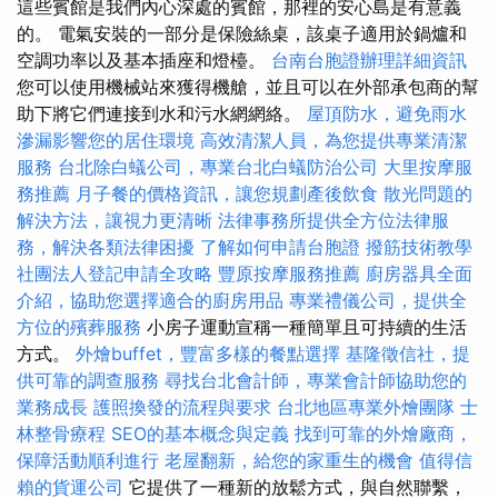
這些賓館是我們內心深處的賓館，那裡的安心島是有意義
的。 電氣安裝的一部分是保險絲桌，該桌子適用於鍋爐和
空調功率以及基本插座和燈檯。
台南台胞證辦理詳細資訊
您可以使用機械站來獲得機艙，並且可以在外部承包商的幫
助下將它們連接到水和污水網網絡。
屋頂防水，避免雨水
滲漏影響您的居住環境
高效清潔人員，為您提供專業清潔
服務
台北除白蟻公司，專業台北白蟻防治公司
大里按摩服
務推薦
月子餐的價格資訊，讓您規劃產後飲食
散光問題的
解決方法，讓視力更清晰
法律事務所提供全方位法律服
務，解決各類法律困擾
了解如何申請台胞證
撥筋技術教學
社團法人登記申請全攻略
豐原按摩服務推薦
廚房器具全面
介紹，協助您選擇適合的廚房用品
專業禮儀公司，提供全
方位的殯葬服務
小房子運動宣稱一種簡單且可持續的生活
方式。
外燴buffet，豐富多樣的餐點選擇
基隆徵信社，提
供可靠的調查服務
尋找台北會計師，專業會計師協助您的
業務成長
護照換發的流程與要求
台北地區專業外燴團隊
士
林整骨療程
SEO的基本概念與定義
找到可靠的外燴廠商，
保障活動順利進行
老屋翻新，給您的家重生的機會
值得信
賴的貨運公司
它提供了一種新的放鬆方式，與自然聯繫，