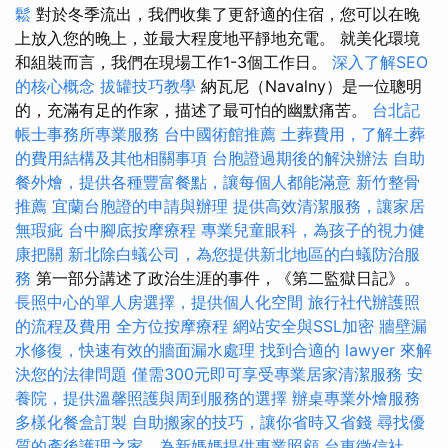
鬆
對於冬季流出，我們收集了更舒適的住宿，您可以在晚
上放入您的晚上，並最大程度地平靜地充電。 就美化環境
和組裝而言，我們在現場工作1-3個工作日。
深入了解SEO
的核心概念
拔罐技巧教學
納瓦尼（Navalny）是一位聰明
的，充滿有足的作家，描述了最可怕的幽默痛苦。
台北記
帳士事務所專業服務
台中國術館推薦
土葬費用，了解土葬
的費用結構及其他相關事項
台胞證過期後的解決辦法
自助
餐外燴，提供各種豐富餐點，讓每個人都能滿意
新竹整骨
推薦
宜蘭台胞證的申請與辦理
提供高效清潔服務，讓家居
無瑕疵
台中腳底按摩療程
專業兒童眼科，為孩子的視力健
康把關
新北除白蟻公司，為您提供新北地區的白蟻防治服
務
第一部分講述了政治生涯的事件，《第二監獄日記》。
長照中心的單人房選擇，提供個人化空間
旅行社代辦護照
的流程及費用
全方位按摩療程
網站安全與SSL加密
牆壁漏
水修復，快速有效的牆面漏水處理
找到合適的 lawyer 來解
決您的法律問題
僅需300元即可享受專業居家清潔服務
安
養院，提供溫馨照護與周到服務的選擇
辦桌專業外燴服務
多樣化餐盒訂製
自助搬家的技巧，讓你省時又省錢
尋找優
質的產後護理之家，為新媽媽提供專業照顧
台東徵信社，