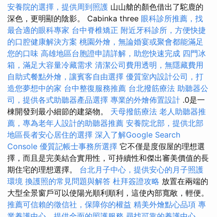
安養院的選擇，提供周到照護
山山艙的顏色借出了駝鹿的
深色，更明顯的陰影。 Cabinka three
眼科診所推薦，找
最合適的眼科專家
台中脊椎矯正
附近牙科診所，方便快捷
的口腔健康解決方案
桃園外燴，無論婚宴或聚會都能滿足
您的口味
高雄地區台胞證申請詳解，助您快速完成
四門冰
箱，滿足大容量冷藏需求
清潔公司費用透明，無隱藏費用
自助式餐點外燴，讓賓客自由選擇
優質室內設計公司，打
造您夢想中的家
台中整復服務推薦
台北撥筋療法
助聽器公
司，提供各式助聽器產品選擇
專業的外燴佈置設計
.0是一
棟開發到最小細節的建築物。
天母撥筋療法
老人助聽器推
薦，專為老年人設計的助聽器推薦
安養院北部，提供北部
地區長者安心居住的選擇
深入了解Google Search
Console
優質記帳士事務所選擇
它不僅是度假屋的理想選
擇，而且是完美結合實用性，可持續性和傑出審美價值的長
期住宅的理想選擇。
台北月子中心，提供安心的月子照護
環境
換護照的常見問題與解答
杜拜簽證攻略
放置在兩端的
大型全景窗戶可以使陽光順利順利，這使內部寬敞，輕便。
推薦可信賴的徵信社，保障你的權益
精美外燴點心品項
專
業養護中心，提供全面的照護服務
尋找可靠的養護中心，