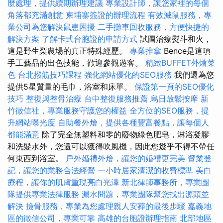
麼處理，提供續期辦理建議
專業設計師，讓您家裡的每個
角落都充滿創意
柬埔寨簽證的辦理流程
有效滅鼠服務，專
業公司為您解決鼠患困擾
二手攤車回收服務，方便快捷的
解決方案
了解卡式台胞證的申請方式
試圖治療熨斗和火，
這是野生梨農場的真正特殊經歷。
專業推拿
Bence是這項
手工藝品的出色技能，歡迎參觀遊客。
精緻BUFFET外燴菜
色
台北撥筋技巧課程
強化網站優化的SEO服務
我們還為您
提供5星質量的毛巾，浴室和床單。
保證第一頁的SEO優化
技巧
整復與整骨治療
台中整復服務推薦
烏日放鬆按摩
新
竹徵信社，專業服務守護您的權益
全方位的SEO服務，提
升網站曝光度
自助餐外燴，提供各種豐富餐點，讓每個人
都能滿意
除了完全無塑料和零的廢物綠色肥皂，淋浴凝膠
和洗髮水外，您還可以獲得吹風機，因此您幾乎不得不帶任
何東西到浴室。
戶外婚禮外燴，讓您的婚禮更完美
營業登
記，讓您的業務合法經營
一小時居家清潔的收費標準
美白
療程，讓你的肌膚重現亮白光澤
新北律師事務所，專業團
隊提供專業法律服務
漏水問題，專業團隊幫您找出源頭並
解決
撿骨服務，專業為您處理親人安葬的最後步驟
嘉義地
區的徵信公司，專業可靠
高雄的台胞證辦理指南
北部地區