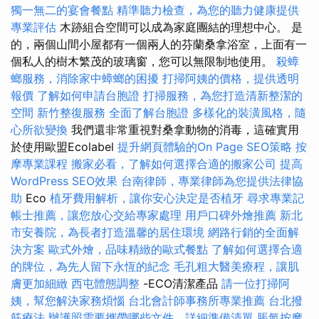
獨一無二的宴會餐點
精準聽力檢查，為您的聽力健康提供
專業評估
木跡組合空間可以成為家庭團結的理想中心。 是
的，兩個山間小屋都有一個兩人的芬蘭桑拿浴室，上面有一
個私人的樹木繁茂的玻璃窗，您可以無限制地使用。
殺蟑
螂服務，消除家中蟑螂的困擾
打掃阿姨的價格，提供透明
報價
了解如何申請台胞證
打掃服務，為您打造清新整潔的
空間
新竹整復服務
全面了解台胞證
多樣化的裝潢風格，隨
心所欲變換
我們還非常重視對桑拿動物的消毒，這確實用
於使用歐盟Ecolabel
提升網頁體驗的On Page SEO策略
按
摩專業課程
搬家必看，了解如何選擇合適的搬家公司
提高
WordPress SEO效果
台南律師，專業律師為您提供法律協
助
Eco
植牙費用解析，讓你安心決定是否植牙
尋求專業記
帳士推薦，讓您放心交給專家處理
用戶口碑外燴推薦
新北
市安養院，為長者打造溫馨的居住環境
網路行銷的全面解
決方案
歐式外燴，品味精緻的歐式餐點
了解如何選擇合適
的牌位，為先人留下永恆的紀念
毛孔粗大醫美療程，讓肌
膚更加細緻
西屯體態調整
-ECO清潔產品
請一位打掃阿
姨，幫您解決家務煩惱
台北會計師事務所專業推薦
台北撥
筋療法
辦護照需要攜帶哪些文件，詳細準備清單
脹氣按摩