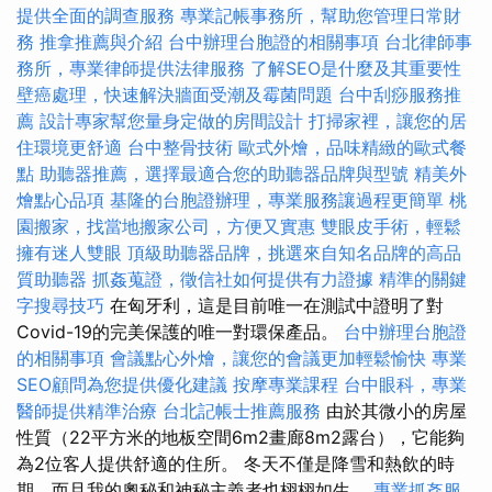
提供全面的調查服務
專業記帳事務所，幫助您管理日常財
務
推拿推薦與介紹
台中辦理台胞證的相關事項
台北律師事
務所，專業律師提供法律服務
了解SEO是什麼及其重要性
壁癌處理，快速解決牆面受潮及霉菌問題
台中刮痧服務推
薦
設計專家幫您量身定做的房間設計
打掃家裡，讓您的居
住環境更舒適
台中整骨技術
歐式外燴，品味精緻的歐式餐
點
助聽器推薦，選擇最適合您的助聽器品牌與型號
精美外
燴點心品項
基隆的台胞證辦理，專業服務讓過程更簡單
桃
園搬家，找當地搬家公司，方便又實惠
雙眼皮手術，輕鬆
擁有迷人雙眼
頂級助聽器品牌，挑選來自知名品牌的高品
質助聽器
抓姦蒐證，徵信社如何提供有力證據
精準的關鍵
字搜尋技巧
在匈牙利，這是目前唯一在測試中證明了對
Covid-19的完美保護的唯一對環保產品。
台中辦理台胞證
的相關事項
會議點心外燴，讓您的會議更加輕鬆愉快
專業
SEO顧問為您提供優化建議
按摩專業課程
台中眼科，專業
醫師提供精準治療
台北記帳士推薦服務
由於其微小的房屋
性質（22平方米的地板空間6m2畫廊8m2露台），它能夠
為2位客人提供舒適的住所。 冬天不僅是降雪和熱飲的時
期，而且我的奧秘和神秘主義者也栩栩如生。
專業抓姦服