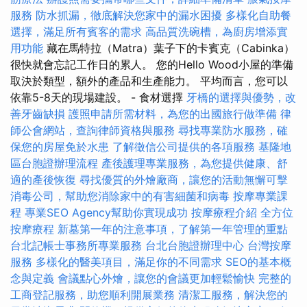
服務
防水抓漏，徹底解決您家中的漏水困擾
多樣化自助餐
選擇，滿足所有賓客的需求
高品質洗碗槽，為廚房增添實
用功能
藏在馬特拉（Matra）葉子下的卡賓克（Cabinka）
很快就會忘記工作日的累人。 您的Hello Wood小屋的準備
取決於類型，額外的產品和生產能力。 平均而言，您可以
依靠5-8天的現場建設。 - 食材選擇
牙橋的選擇與優勢，改
善牙齒缺損
護照申請所需材料，為您的出國旅行做準備
律
師公會網站，查詢律師資格與服務
尋找專業防水服務，確
保您的房屋免於水患
了解徵信公司提供的各項服務
基隆地
區台胞證辦理流程
產後護理專業服務，為您提供健康、舒
適的產後恢復
尋找優質的外燴廠商，讓您的活動無懈可擊
消毒公司，幫助您消除家中的有害細菌和病毒
按摩專業課
程
專業SEO Agency幫助你實現成功
按摩療程介紹
全方位
按摩療程
新墓第一年的注意事項，了解第一年管理的重點
台北記帳士事務所專業服務
台北台胞證辦理中心
台灣按摩
服務
多樣化的醫美項目，滿足你的不同需求
SEO的基本概
念與定義
會議點心外燴，讓您的會議更加輕鬆愉快
完整的
工商登記服務，助您順利開展業務
清潔工服務，解決您的