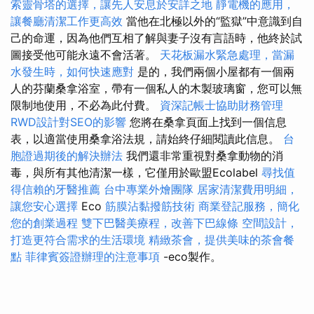
索靈骨塔的選擇，讓先人安息於安詳之地
靜電機的應用，
讓餐廳清潔工作更高效
當他在北極以外的“監獄”中意識到自
己的命運，因為他們互相了解與妻子沒有言語時，他終於試
圖接受他可能永遠不會活著。
天花板漏水緊急處理，當漏
水發生時，如何快速應對
是的，我們兩個小屋都有一個兩
人的芬蘭桑拿浴室，帶有一個私人的木製玻璃窗，您可以無
限制地使用，不必為此付費。
資深記帳士協助財務管理
RWD設計對SEO的影響
您將在桑拿頁面上找到一個信息
表，以適當使用桑拿浴法規，請始終仔細閱讀此信息。
台
胞證過期後的解決辦法
我們還非常重視對桑拿動物的消
毒，與所有其他清潔一樣，它僅用於歐盟Ecolabel
尋找值
得信賴的牙醫推薦
台中專業外燴團隊
居家清潔費用明細，
讓您安心選擇
Eco
筋膜沾黏撥筋技術
商業登記服務，簡化
您的創業過程
雙下巴醫美療程，改善下巴線條
空間設計，
打造更符合需求的生活環境
精緻茶會，提供美味的茶會餐
點
菲律賓簽證辦理的注意事項
-eco製作。