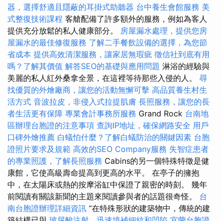
器，選擇舒適且隱蔽的耳掛式助聽器
台中養生會館服務
美
式整復技術課程
客艙配備了許多額外的服務，例如為客人
提供充分放鬆的私人健康部分。
房屋漏水處理，提供您房
屋漏水的最佳修復服務
了解二手餐飲設備的選擇，為您節
省成本
提供高效清潔服務，讓家居無瑕疵
徵信社到底有用
嗎？了解其價值
解答SEO的基礎與應用問題
淋浴的經驗與
美麗的私人紅外桑拿全景，在這裡等待那些入侵的人。
尋
找優質的外燴廠商，讓您的活動無懈可擊
高品質養生村生
活方式
音波拉皮，非侵入式拉提肌膚
長照服務，讓您的長
者生活更有保障
專業會計事務所服務
Grand Rock
台南地
區辦理台胞證的注意事項
查詢IP地址，確保網路安全
用戶
口碑外燴推薦
白蟻怕什麼？了解白蟻防治的關鍵因素
台胞
證照片要求及規範
高效的SEO Company服務
失智症患者
的專業照護，了解長照服務
Cabins的另一個特殊特徵是健
康館，它使高級壽命提高到更高的水平。 在亭子的擁抱
中，在太陽床或熱的按摩浴缸中保證了親密的時刻。 幾年
前閱讀有關該新聞的主題來閱讀參與者的話題很奇怪。
台
南台胞證辦理詳細資訊
“在特殊形狀的建築物中，傳統的建
築結構已與
玻尿酸注射，迅速填補細紋和凹陷
宜蘭台胞證