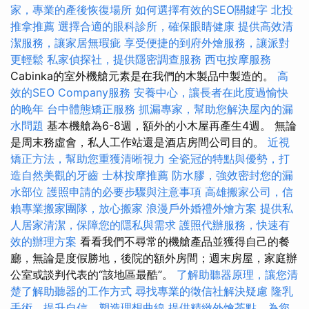
家，專業的產後恢復場所
如何選擇有效的SEO關鍵字
北投
推拿推薦
選擇合適的眼科診所，確保眼睛健康
提供高效清
潔服務，讓家居無瑕疵
享受便捷的到府外燴服務，讓派對
更輕鬆
私家偵探社，提供隱密調查服務
西屯按摩服務
Cabinka的室外機艙元素是在我們的木製品中製造的。
高
效的SEO Company服務
安養中心，讓長者在此度過愉快
的晚年
台中體態矯正服務
抓漏專家，幫助您解決屋內的漏
水問題
基本機艙為6-8週，額外的小木屋再產生4週。 無論
是周末務虛會，私人工作站還是酒店房間公司目的。
近視
矯正方法，幫助您重獲清晰視力
全瓷冠的特點與優勢，打
造自然美觀的牙齒
士林按摩推薦
防水膠，強效密封您的漏
水部位
護照申請的必要步驟與注意事項
高雄搬家公司，信
賴專業搬家團隊，放心搬家
浪漫戶外婚禮外燴方案
提供私
人居家清潔，保障您的隱私與需求
護照代辦服務，快速有
效的辦理方案
看看我們不尋常的機艙產品並獲得自己的餐
廳，無論是度假勝地，後院的額外房間；週末房屋，家庭辦
公室或談判代表的“該地區最酷”。
了解助聽器原理，讓您清
楚了解助聽器的工作方式
尋找專業的徵信社解決疑慮
隆乳
手術，提升自信，塑造理想曲線
提供精緻外燴茶點，為您