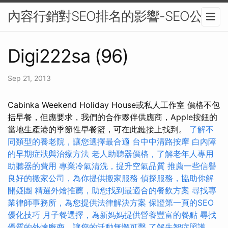
內容行銷對SEO排名的影響-SEO公司
Digi222sa (96)
Sep 21, 2013
Cabinka Weekend Holiday House或私人工作室 價格不包
括早餐，但應要求，我們的合作夥伴供應商，Apple按鈕的
當地生產港的季節性早餐籃，可在此鏈接上找到。
了解不
同類型的養老院，讓您選擇最合適
台中中清路按摩
白內障
的早期症狀與治療方法
老人助聽器價格，了解老年人專用
助聽器的費用
專業冷氣清洗，提升空氣品質
推薦一些信譽
良好的搬家公司，為你提供搬家服務
偵探服務，協助你解
開疑團
精選外燴推薦，助您找到最適合的餐飲方案
尋找專
業律師事務所，為您提供法律解決方案
保證第一頁的SEO
優化技巧
月子餐選擇，為新媽媽提供營養豐富的餐點
尋找
優質的外燴廠商，讓您的活動無懈可擊
了解失智症照護，