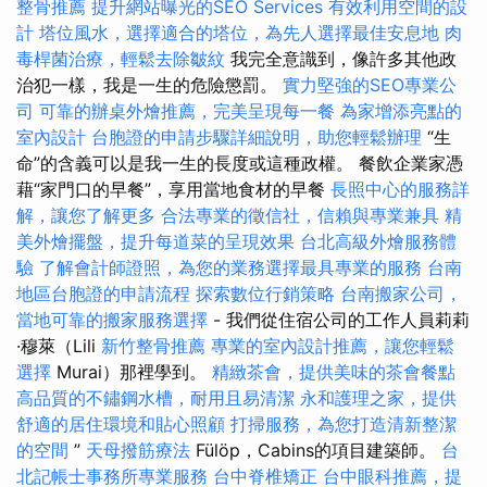
整骨推薦
提升網站曝光的SEO Services
有效利用空間的設
計
塔位風水，選擇適合的塔位，為先人選擇最佳安息地
肉
毒桿菌治療，輕鬆去除皺紋
我完全意識到，像許多其他政
治犯一樣，我是一生的危險懲罰。
實力堅強的SEO專業公
司
可靠的辦桌外燴推薦，完美呈現每一餐
為家增添亮點的
室內設計
台胞證的申請步驟詳細說明，助您輕鬆辦理
“生
命”的含義可以是我一生的長度或這種政權。 餐飲企業家憑
藉“家門口的早餐”，享用當地食材的早餐
長照中心的服務詳
解，讓您了解更多
合法專業的徵信社，信賴與專業兼具
精
美外燴擺盤，提升每道菜的呈現效果
台北高級外燴服務體
驗
了解會計師證照，為您的業務選擇最具專業的服務
台南
地區台胞證的申請流程
探索數位行銷策略
台南搬家公司，
當地可靠的搬家服務選擇
- 我們從住宿公司的工作人員莉莉
·穆萊（Lili
新竹整骨推薦
專業的室內設計推薦，讓您輕鬆
選擇
Murai）那裡學到。
精緻茶會，提供美味的茶會餐點
高品質的不鏽鋼水槽，耐用且易清潔
永和護理之家，提供
舒適的居住環境和貼心照顧
打掃服務，為您打造清新整潔
的空間
”
天母撥筋療法
Fülöp，Cabins的項目建築師。
台
北記帳士事務所專業服務
台中脊椎矯正
台中眼科推薦，提