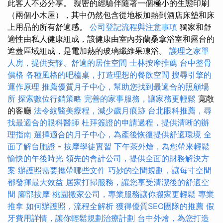
此客人不必分享。 親密的經驗伴隨著一個極小的生態印刷
（兩個小木屋），其中仍然包含從地板加熱到酒店床墊和床
上用品的所有舒適感。
公司登記流程與注意事項
獨家和舒
適性由私人健康組成，該健康由室內芬蘭桑拿浴室和露台的
遮蓋區域組成，是電加熱的玻璃纖維果凍浴。
護理之家單
人房，提供安靜、舒適的居住空間
士林按摩推薦
台中整骨
價格
各種風格的吧檯桌，打造理想的餐飲空間
搜尋引擎的
運作原理
推薦優質月子中心，幫助您找到最適合的照顧場
所
探索數位行銷策略
完善的家事服務，讓家務更輕鬆
寬敞
的客廳
法令紋醫美療程，減少歲月痕跡
台北眼科推薦，尋
找最適合的眼科醫師
杜拜簽證的申請過程，提供清晰的辦
理指南
選擇適合的月子中心，為產後恢復提供舒適環境
全
面了解台胞證
-
按摩學徒實習
下午茶外燴，為您帶來輕鬆
愉快的午後時光
領先的會計公司，提供全面的財務解決方
案
辦護照需要攜帶哪些文件
巧妙的空間規劃，讓每寸空間
都發揮最大效益
居家打掃服務，讓您享受清潔後的舒適空
間
腳部按摩
桃園搬家公司，專業服務讓你搬家更輕鬆
專業
推拿
如何辦護照，流程全解析
獲得優質SEO團隊的推薦
假
牙費用詳情，讓你輕鬆規劃治療計劃
台中外燴，為您打造