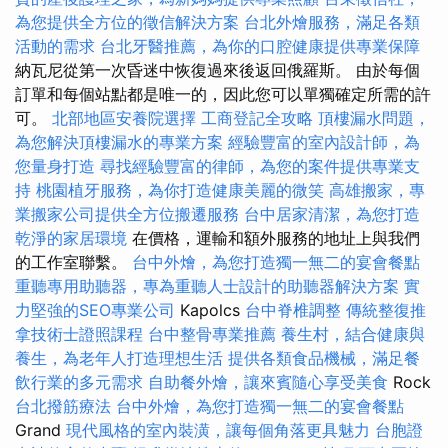
為您提供全方位的徵信解決方案
台北外燴服務，滿足各類
活動的需求
台北牙醫推薦，為你的口腔健康提供專業保障
納瓦尼從第一次昏迷中恢復過來後返回俄羅斯。 由於每個
訂單和每個站點都是唯一的，因此您可以單獨確定所需的許
可。
北部地區安養院選擇
工商登記全攻略
頂樓漏水問題，
為您解決頂樓漏水的專業方案
經驗豐富的室內設計師，為
您量身打造
尋找經驗豐富的律師，為您的案件提供專業支
持
桃園植牙服務，為你打造健康美麗的微笑
高雄搬家，專
業搬家公司提供全方位搬遷服務
台中居家清潔，為您打造
乾淨的家居環境
在價格，運輸和額外服務的地址上與我們
的工作室聯繫。
台中外燴，為您打造獨一無二的宴會餐點
重聽專用助聽器，專為重聽人士設計的助聽器解決方案
實
力堅強的SEO專業公司
Kapolcs
台中脊椎調整
傳統整復推
拿技術士證照課程
台中整骨專業推薦
養生村，結合健康與
養生，為老年人打造理想生活
提供各類食品機械，滿足餐
飲行業的多元需求
自助餐外燴，讓來賓隨心享受美食
Rock
台北撥筋療法
台中外燴，為您打造獨一無二的宴會餐點
Grand
現代風格的室內裝潢，讓每個角落更具魅力
台胞證