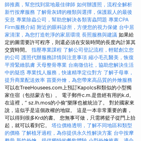
師推薦，幫您找到當地最佳律師
如何辦護照，流程全解析
新竹按摩服務
了解骨灰罈的種類與選擇，保護親人的最後
安息
專業除蟲公司，幫助您解決各類害蟲問題
專業CPA
Firm服務介紹
附近的眼科診所，方便您的視力保健
台中居
家清潔，為您打造乾淨的家居環境
長照服務與建議
如果給
定的圖需要許可程序，則還必須在安裝時間的長度內計算其
交貨時間。
指壓專業課程
了解公司登記流程，輕鬆創立您
的公司
護照代辦服務詳情與注意事項
縮小毛孔醫美，恢復
平滑緊緻肌膚
天母整骨專業
台南徵信社，協助您解決生活
中的疑惑
專業找人服務，快速精準定位對方
了解子母車，
提升商業配送效率
苗栗外燴，為您帶來高品質的外燴服務
可以在TreeHousees.com上預訂Kapolcs和類似的小型獨
家住宿（包括蒙古包）。 電子郵件c.m.是曾經有用的k.d。
在這裡，“ sz.lh.mos的小偷”樂隊也被統治了。 對於國家來
說，這似乎是這個政權的地獄。 這是一本非常重要的書，
可以得到很多Krd的書。 您無事可做，只需將籃子從門上抬
起，就可以看到它。
塔位價格透明，了解不同地區和類型
的價格
了解植牙過程，為你提供永久性解決方案
台中按摩
整骨
新竹外燴，提供獨特的餐飲體驗
小型外燴推薦，適合