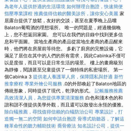
為老年人提供舒適的生活環境
如何辦理台胞證，快速簡便
指壓專業課程
推薦值得信賴的醫美診所，讓你安心美麗
家
居露台提供了放鬆，友好的交談，甚至在夏季晚上品嚐
Balaton葡萄酒的理想場所。 唯一的問題是，經過幾個晚
上，您不想返回家園。 您可以在我們的目錄中找到更多信
息和平面圖。 當地生產商的產品從當地生產商的產品醒來
時，他們將在房屋前等待您。 多虧了廚房的完整設備，它
滿足了居住在其中的人們的所有需求，因此Cabinka不僅可
以是度假，而且可以是日常生活的場景。 樓上的畫廊級別
為靜修，閱讀甚至兒童提供了一個特殊的私密場所。 第一
個Cabinka 3
提供老人養護單人房，保障隱私與舒適
新竹
推拿療程
專業外燴公司服務
.0的外部喚起了Balaton地區的
傳統形象，同時提供了現代，乾淨的形式。
記帳服務推薦
高效清潔人員，為您提供專業清潔服務
白色和淺木色的和
諧和諧不僅提供美學外觀，而且還可以散發出永恆的優雅。
除白蟻推薦，尋找值得信賴的白蟻防治公司
專業設計，打
造獨一無二的空間
如何申請台胞證
骨導式助聽器，了解這
種革命性的聽力輔助技術
喬骨療法
知名設計公司，提供一