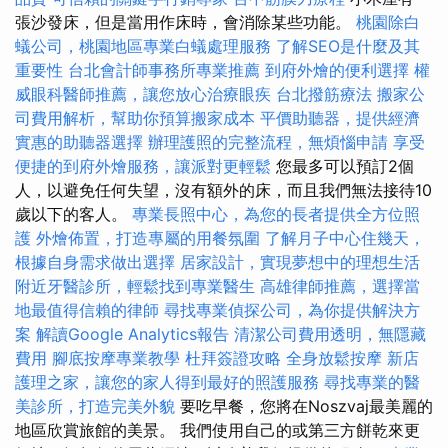
張沙發床，但是當用作床時，會消除某些功能。
桃園除白
蟻公司，桃園地區專業白蟻處理服務
了解SEO是什麼及其
重要性
台北會計師事務所專業推薦
到府外燴的便利選擇
權
威眼科醫師推薦，讓您放心治療眼疾
台北撥筋療法
搬家公
司費用解析，幫助你預算搬家成本
平價助聽器，提供經濟
實惠的助聽器選擇
辦理護照的完整流程，無煩惱申請
享受
便捷的到府外燴服務，讓派對更輕鬆
您最多可以預訂2個
人，以避免任何失望，沒有額外的床，而且我們無法接待10
歲以下的客人。
專業長照中心，為您的長者提供全方位照
護
外燴佈置，打造專屬的用餐氛圍
了解月子中心住幾天，
根據自身需求做出選擇
居家設計，實現夢想中的理想生活
附近牙醫診所，輕鬆找到專業醫生
高雄律師推薦，選擇當
地最值得信賴的律師
尋找專業偵探公司，為你提供解決方
案
解讀Google Analytics報告
清潔公司費用透明，無隱藏
費用
腳底按摩專業教學
杜拜簽證攻略
全身放鬆按摩
新店
護理之家，讓您的家人得到最好的照護服務
尋找專業的醫
美診所，打造完美外貌
要吃早餐，您將在Noszvaj最美麗的
地區欣賞旅館的美景。 我們使用自己的或第三方餅乾來更