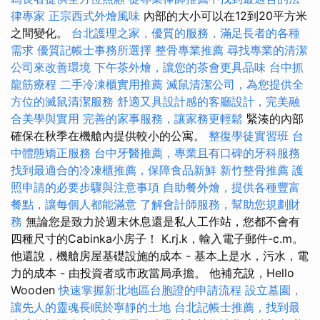
律專家
正宗西式外燴風味
內部的大小可以在12到20平方米
之間變化。
台北護理之家，優質的服務，滿足長者的各種
需求
優質記帳士事務所選擇
整骨專業推薦
尋找專業的清潔
公司來改善環境
下午茶外燴，讓您的茶會更具品味
台中抓
龍筋療程
二手冷凍櫃實用推薦
滅鼠清潔公司，為您提供全
方位的滅鼠清潔服務
舒適又具設計感的客廳設計，完美融
合美學與實用
完善的家事服務，讓家務更輕鬆
緊湊的內部
確保在秋季在機艙內提供較小的公寓。
整復學徒實習班
台
中體態矯正服務
台中牙醫推薦，專業且有口碑的牙科服務
找到最適合的冷凍櫃推薦，保障食品新鮮
新竹整骨推薦
護
照申請的必要步驟與注意事項
自助餐外燴，提供各種豐富
餐點，讓每個人都能滿意
了解會計師服務，幫助您規劃財
務
無論您是致力於週末休息還是私人工作站，您都不會有
四種尺寸的Cabinka小房子！ K.rj.k，輸入電子郵件-c.m。
他還說，機艙房屋基礎設施的成本 - 基本上是水，污水，電
力的成本 - 由投資者或市政當局承擔。 他補充說，Hello
Wooden
快速掌握新北地區台胞證的申請流程
設立墓園，
讓先人的靈魂長眠於寧靜的土地
台北記帳士推薦，找到最