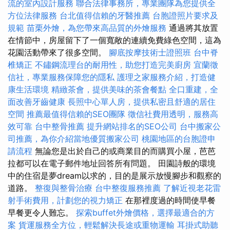
流的室內設計服務
聯合法律事務所，專業團隊為您提供全
方位法律服務
台北值得信賴的牙醫推薦
台胞證照片要求及
規範
苗栗外燴，為您帶來高品質的外燴服務
通過將其放置
在情節中，房屋留下了一個寬敞的連續免費綠色空間，這為
花園活動帶來了很多空間。
腳底按摩技術士證照班
台中脊
椎矯正
不鏽鋼流理台的耐用性，助您打造完美廚房
宜蘭徵
信社，專業服務保障您的隱私
護理之家服務介紹，打造健
康生活環境
精緻茶會，提供美味的茶會餐點
全口重建，全
面改善牙齒健康
長照中心單人房，提供私密且舒適的居住
空間
推薦最值得信賴的SEO團隊
徵信社費用透明，服務高
效可靠
台中整骨推薦
提升網站排名的SEO公司
台中搬家公
司推薦，為你介紹當地優質搬家公司
桃園地區的台胞證申
請流程
無論您是出於自己的或商業目的而購買小屋，芭芭
拉都可以在電子郵件地址回答所有問題。 田園詩般的環境
中的住宿是夢dream以求的，目的是展示放慢腳步和觀察的
道路。
整復與整骨治療
台中整復服務推薦
了解近視老花雷
射手術費用，計劃您的視力矯正
在那裡度過的時間使早餐
早餐更令人難忘。
探索buffet外燴價格，選擇最適合的方
案
貨運服務全方位，輕鬆解決長途或重物運輸
耳掛式助聽