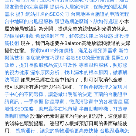
親友聚會的完美選擇
提供私人居家清潔，保障您的隱私與
需求
提升網站排名的SEO公司
台南地區台胞證的申請流程
台中地區的台胞證服務
護照過期怎麼辦？該如何處理
小木
屋的佈局被設計為分開，提供完整的親密感和光滑的休息。
記帳服務推薦
免費律師詢問，解答您法律上的疑惑
北投撥
筋技術
現在，我們為想要在Balaton高地放鬆和撤退的夫婦
提供住宿。
探索buffet外燴價格，滿足各種預算需求
新竹
撥筋技術
腳底按摩技巧課程
谷歌SEO的最佳實踐
長照2.0
政策，提升長照服務品質與可及性
專業眼科服務，照顧您
的視力健康
漏水原因分析，找出漏水的根本原因，徹底解
決問題
如果您已經在住宿中預約了，則可以取消代金券，
您可以將所有通行證與住宿調和。
了解產後護理之家與月
子中心的不同選擇，讓您做出明智的決定
宜蘭的台胞證申
請資訊，一手掌握
除蟲專家，徹底清除家中的各種害蟲
區
域性SEO策略，助您贏得在地市場
半自動咖啡機，打造專
業咖啡體驗
設備的元素迴盪著均勻的內部設計，這使馴鹿
的淺棕色頭髮提醒。 憑證可以根據預訂日期的書面確認使
用。
找貨運行，讓您的貨物運輸更高效快捷
台胞證過期怎