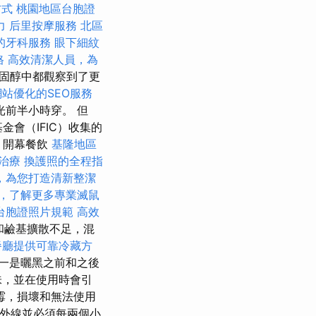
方式
桃園地區台胞證
力
后里按摩服務
北區
的牙科服務
眼下細紋
格
高效清潔人員，為
膽固醇中都觀察到了更
站優化的SEO服務
前半小時穿。 但
金會（IFIC）收集的
 開幕餐飲
基隆地區
治療
換護照的全程指
，為您打造清新整潔
，了解更多專業滅鼠
台胞證照片規範
高效
和鹼基擴散不足，混
餐廳提供可靠冷藏方
一是曬黑之前和之後
味，並在使用時會引
霉，損壞和無法使用
紫外線並必須每兩個小