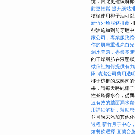
悅，因此更建議將
對更輕鬆
提升網站排
積極使用椰子油可以
新竹外燴服務推薦
些油施加到前牙腔中
家公司，專業服務讓
你的肌膚重現亮白光
漏水問題，專業團隊
的干燥脂肪在液態狀
徵信社如何提供有力
隊
清潔公司費用透
椰子棕櫚的成熟肉的
果，請每天將純椰子
性並確保水合，從而
速有效的牆面漏水處
用詳細解析，幫助您
並且尚未添加其他化
過程
新竹月子中心
燴餐飲選擇
宜蘭台