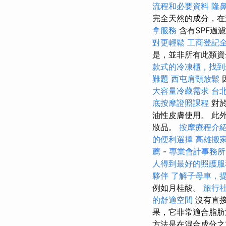
流程和必要資料
隆
完全天然的成分，在
拿服務
含有SPF過
對更輕鬆
工商登記
是，並非所有此類資
款式的冷凍櫃，找到
難題
西屯肩頸放鬆
大容量冷藏需求
台
底按摩證照課程
對
油性皮膚使用。 此
妝品。
按摩療程介
的便利選擇
高雄搬
薦
-
專業會計事務所
人得到最好的照護服
夥伴
了解子母車，
例如月桂酸。
旅行
的舒適空間
沒有直接
果，它非常適合脂肪
方法是在混合成分之