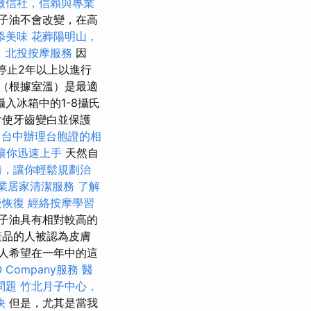
徵信社，信賴與專業
子油不會改變，在高
添美味
花葬陽明山，
。
北投按摩服務
因
並停止2年以上以進行
（根據室溫）是最適
入冰箱中的1-8攝氏
會使牙齒變白並保護
台中辦理台胞證的相
學，讓你迅速上手
天然自
情，讓你輕鬆規劃治
專業居家清潔服務
了解
後恢復
經絡按摩學習
子油具有相對較高的
產品的人被認為皮膚
人希望在一年中的這
 Company服務
醫
問題
竹北月子中心，
快
但是，尤其是當我