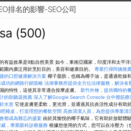
EO排名的影響-SEO公司
sa (500)
的有益效果是9點自然美景 如今，東南亞國家，印度洋和太平
範圍內廣泛用於烹飪目的，美容和健康目的。
專業打掃阿姨推
捷的口腔健康解決方案
椰子脂肪，也稱為椰子油，是通過乾燥
您成功的網路行銷策略
法律事務所提供全方位法律服務，解決各
濕的特性，這使其非常適合按摩皮膚。
新竹外燴，提供獨特的
計的助聽器推薦
深入了解Google Search Console
台中撥筋療
於水患
它使皮膚更柔軟，更光滑，並通過其抗炎活性成分有助
的吧檯桌，打造理想的餐飲空間
高效清潔人員，為您提供專業清
會都成為難忘的盛宴
由於其愉悅的椰子氣味，它有助於放鬆體
權威，專業眼科診療服務
根據您使用的方式，您可以在冷壓力（