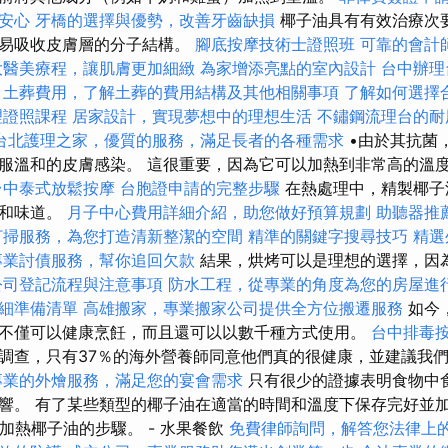
安心
牙橋的選擇與優勢，改善牙齒缺損
椰子油具有有效治療次
容易吸收皮膚層的分子結構。
腳底按摩技術士證照班
可靠的會計
大醫美療程，讓肌膚更加細緻
為家增添亮點的室內設計
台中辦理
案
土葬費用，了解土葬的費用結構及其他相關事項
了解如何選擇
理證照課程
居家設計，實現夢想中的理想生活
不鏽鋼流理台的耐
台北護理之家，優質的服務，滿足長者的各種需求
•由於其抗菌
服溫和的皮膚感染。 這很重要，因為它可以加熱到非常高的溫
台中泰式放鬆按摩
台胞證申請的完整步驟
在熱處理中，精製椰子
味和味道。
月子中心費用詳細介紹，助您做好預算規劃
助聽器推
打掃服務，為您打造清新整潔的空間
精準的關鍵字搜尋技巧
精選
專業討債服務，幫你追回欠款
結果，烘烤可以是理想的選擇，因
公司登記流程與注意事項
防水工程，從專業的角度為您的房屋進
細準備清單
高雄搬家，專業搬家公司提供全方位搬遷服務
如今
不僅可以健康烹飪，而且還可以以數千種方式使用。
台中排毒
調查，只有37％的海外營養師同意他們真的很健康，並建議我
專業的外燴服務，滿足您的宴會需求
只有很少的證據表明食物中
響。 有了某些類型的椰子油在適當的時間和溫度下保存完好並
加熱椰子油的步驟。 - 水果餐飲
免費律師詢問，解答您法律上