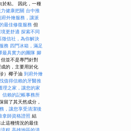
於粘。 因此，一種
視力健康把關
台中推
到府外燴服務，讓派
的最佳修復服務
但
環境更舒適
探索不同
區徵信社，為你解決
燴服務
四門冰箱，滿足
擇最具實力的團隊
腳
，但並不是專門針對
製成的，主要用於化
珍）椰子油
到府外燴
找值得信賴的牙醫推
護理之家，讓您的家
。
信賴的記帳事務所
保留了其天然成分，
務，讓您享受清潔後
推拿師資格證照
結
防止這種情況的最佳
請流程
高雄地區的清