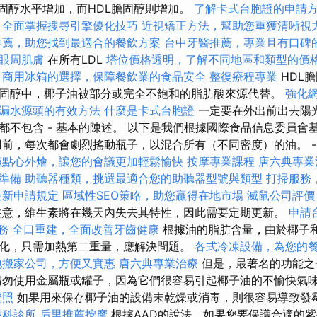
膽固醇水平增加，而HDL膽固醇則增加。
了解卡式台胞證的申請
全面掌握搜尋引擎優化技巧
近視矯正方法，幫助您重獲清晰視
推薦，助您找到最適合的餐飲方案
台中牙醫推薦，專業且有口碑
眼周肌膚
在所有LDL
塔位價格透明，了解不同地區和類型的價
商用冰箱的選擇，保障餐飲業的食品安全
整復療程專業
HDL
固醇中，椰子油被部分或完全不飽和的脂肪酸來源代替。
強化網
漏水源頭的有效方法
什麼是卡式台胞證
一定要在外出前出去陽光
不包含 - 基本的陳述。 以下是我們根據國際食品信息委員會基
用前，每次都會劇烈搖動瓶子，以混合所有（不同密度）的油。 -
議點心外燴，讓您的會議更加輕鬆愉快
按摩專業課程
唐六典專業
準備
助聽器種類，挑選最適合您的助聽器型號與類型
打掃服務
最新申請規定
區域性SEO策略，助您贏得在地市場
滅鼠公司評價
意，維生素將在幾天內失去其特性，因此需要定期更新。
申請
服務
全口重建，全面改善牙齒健康
根據油的脂肪含量，由於椰子
化，只需加熱第二重量，應解決問題。
各式冷凍設備，為您的
地搬家公司，方便又實惠
唐六典專業治療
但是，最著名的功能之
請勿使用金屬瓶或罐子，因為它們很容易引起椰子油的不愉快氣
證照
如果用來保存椰子油的設備未乾燥或消毒，則很容易導致發
眼科診所
后里推薦按摩
根據AAD的說法，如果您要保護合適的