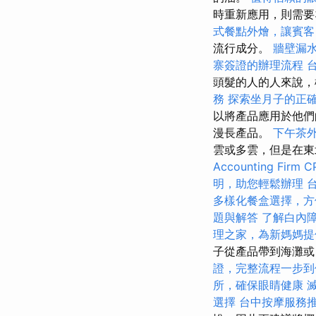
時重新應用，則需要
式餐點外燴，讓賓客
流行成分。
牆壁漏
寨簽證的辦理流程
頭髮的人的人來說
務
探索坐月子的正
以將產品應用於他們
漫長產品。
下午茶
雲或多雲，但是在東
Accounting Firm C
明，助您輕鬆辦理
多樣化餐盒選擇，方
題與解答
了解白內
理之家，為新媽媽提
子從產品帶到海灘或
證，完整流程一步到
所，確保眼睛健康
選擇
台中按摩服務