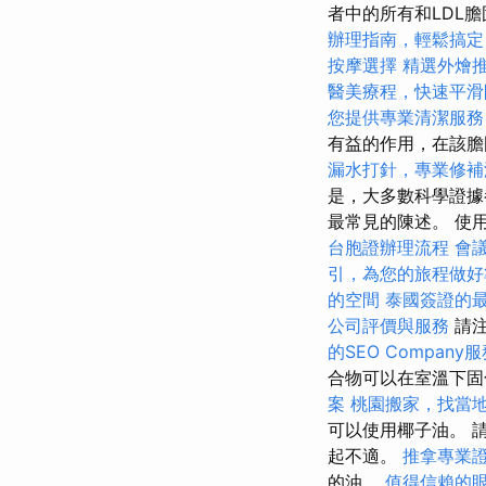
者中的所有和LDL
辦理指南，輕鬆搞定
按摩選擇
精選外燴
醫美療程，快速平滑
您提供專業清潔服務
有益的作用，在該膽
漏水打針，專業修補
是，大多數科學證據都
最常見的陳述。 使
台胞證辦理流程
會
引，為您的旅程做好
的空間
泰國簽證的
公司評價與服務
請注
的SEO Company
合物可以在室溫下固
案
桃園搬家，找當
可以使用椰子油。 
起不適。
推拿專業
的油。
值得信賴的