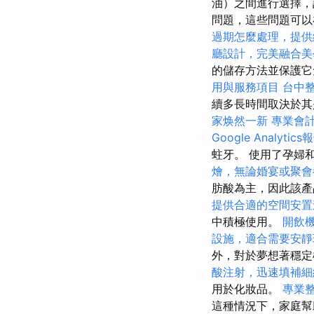
油）之間進行選擇，
問題，這些問題可以
過期怎麼處理，提供
廳設計，完美融合美
的儲存方法並保護它
用與服務項目
台中
續多長時間取決於
家焕然一新
專業會
Google Analytics
蛀牙。 使用了孕婦
燴，無論婚宴或聚會
肪酸為主，因此該產
提供合適的空間安置
中積極使用。
開飲
設施，適合需要安靜
外，對於夢想著穩定
酸注射，迅速填補細
用於化妝品。
專業
這種情況下，家庭幫