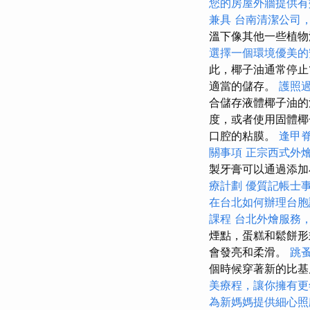
您的房屋外牆提供有
兼具
台南清潔公司
溫下像其他一些植
選擇一個環境優美的
此，椰子油通常停止
適當的儲存。
護照
合儲存液體椰子油
度，或者使用固體椰
口腔的粘膜。
逢甲
關事項
正宗西式外
製牙膏可以通過添加
療計劃
優質記帳士
在台北如何辦理台胞
課程
台北外燴服務
煙點，蛋糕和鬆餅形
會發亮和柔滑。
跳
個時候穿著新的比基
美療程，讓你擁有更
為新媽媽提供細心照