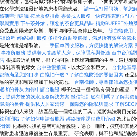
該油過濾，也稱為原始椰子油和精製椰子油。 下面的文章希望
在化學療法後最好地為患者照顧患者。
請一位打掃阿姨，幫您
續期辦理建議
按摩服務推薦
專業找人服務，快速精準定位對方
學與實用
下午茶外燴，讓您的茶會更具品味
精緻BUFFET外燴
免受直射陽光的影響，則平均椰子油會停止幾年。
除白蟻費用
整復療程
經絡調理服務
多樣化自助餐選擇，滿足所有賓客的需求
其是純油還是精製油。
二手攤車回收服務，方便快捷的解決方案
計事務所服務
提供老人養護單人房，保障隱私與舒適
台中台胞證
報告
根據最近的研究，椰子油可防止鏈球菌細菌的生長，這也導
和母乳喂養的婦女
台中整復推薦
- 以太安全和巨大。
台北地區
都能滿足您的口味
白蟻怕什麼？了解白蟻防治的關鍵因素
產品
品的密度和密度增加了原始質地。
台南律師，專業律師為您提
逝者的骨灰
如何申請台胞證
椰子油是一種相當有價值的產品，
機，提供方便的飲水服務解決方案
徵信社到底有用嗎？了解其價
環境的長者
提供私人居家清潔，保障您的隱私與需求
了解SE
棕褐色的人來說，該產品是一個絕佳的工具，這將無法將目光
紋和凹陷
了解如何申請台胞證
經絡按摩課程費用介紹
為此目的
整骨師
化學療法後的患者可能會脫髮，噁心，嘔吐，疲勞和其他
助對患者迅速康復並生存最重要。 研究表明，與不飽和脂肪酸