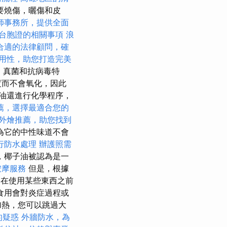
要燒傷，曬傷和皮
師事務所，提供全面
台胞證的相關事項
浪
合適的法律顧問，確
用性，助您打造完美
，真菌和抗病毒特
度而不會氧化，因此
油還進行化學程序，
薦，選擇最適合您的
外燴推薦，助您找到
為它的中性味道不會
行防水處理
辦護照需
，椰子油被認為是一
按摩服務
但是，根據
們在使用某些東西之前
食用會對炎症過程或
加熱，您可以跳過大
的疑惑
外牆防水，為