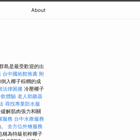
About
洋群島是最受歡迎的出
薦
台中國術館推薦
附
和倒入椰子棕櫚的成
類法律困擾
冷壓椰子
餐飲體驗
老人助聽器
法
尋找專業防水服
於緩解肌肉張力和關
潔服務
台中水療服務
驗。
全方位外燴服務
也稱為特級初榨椰子