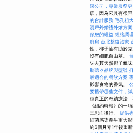
潔公司，專業服務更
疹，因為它具有很
的會計服務
毛孔粗
漫戶外婚禮外燴方
保您的權益
經絡調
廚房
台北整復治療
性，椰子油有助於克
沒有細胞自由基。
失去其天然椰子氣
助聽器品牌與型號
最適合的餐飲方案
影響食物的香氣。
要攜帶哪些文件，詳
種真正的奇蹟療法，
《紐約時報》的一項
三思而後行。
提供
細菌感染產生重大影
約6個月零1年後重新