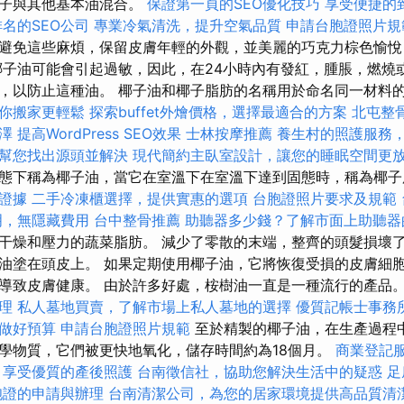
椰子與其他基本油混合。
保證第一頁的SEO優化技巧
享受便捷的
名的SEO公司
專業冷氣清洗，提升空氣品質
申請台胞證照片規
避免這些麻煩，保留皮膚年輕的外觀，並美麗的巧克力棕色愉悅
椰子油可能會引起過敏，因此，在24小時內有發紅，腫脹，燃燒
，以防止這種油。 椰子油和椰子脂肪的名稱用於命名同一材料
你搬家更輕鬆
探索buffet外燴價格，選擇最適合的方案
北屯整
澤
提高WordPress SEO效果
士林按摩推薦
養生村的照護服務
幫您找出源頭並解決
現代簡約主臥室設計，讓您的睡眠空間更
態下稱為椰子油，當它在室溫下在室溫下達到固態時，稱為椰
證據
二手冷凍櫃選擇，提供實惠的選項
台胞證照片要求及規範
明，無隱藏費用
台中整骨推薦
助聽器多少錢？了解市面上助聽器
干燥和壓力的蔬菜脂肪。 減少了零散的末端，整齊的頭髮損壞了
油塗在頭皮上。 如果定期使用椰子油，它將恢復受損的皮膚細胞
導致皮膚健康。 由於許多好處，桉樹油一直是一種流行的產品
理
私人墓地買賣，了解市場上私人墓地的選擇
優質記帳士事務
做好預算
申請台胞證照片規範
至於精製的椰子油，在生產過程
學物質，它們被更快地氧化，儲存時間約為18個月。
商業登記
，享受優質的產後照護
台南徵信社，協助您解決生活中的疑惑
足
胞證的申請與辦理
台南清潔公司，為您的居家環境提供高品質清