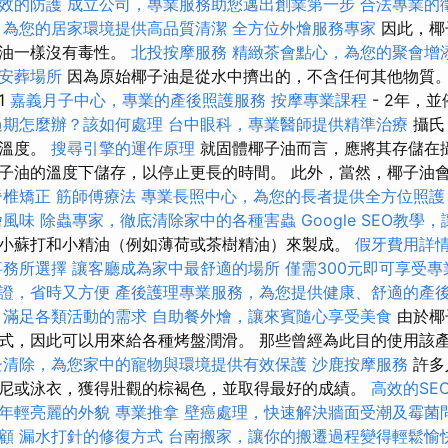
效的防護
成立公司，專業服務助您邁出創業第一步
合法專業的
，為您的居家環境提供高品質清潔
全方位外燴服務專家
因此，椰
物油一樣沒有毒性。
北投按摩服務
精緻茶會點心，為您的聚會增
安葬場所
因為原始椰子油是從水中擠出的，不含任何其他物質
1
嘉義月子中心，專業的產後照護服務
按摩專業課程
- 2年，
過期怎麼辦？該如何處理
台中眼科，專業醫師提供精準治療
攝氏
的溫度。
搜尋引擎的運作原理
就固體椰子油而言，應將其存儲在攝
子油的溫度下儲存，以停止更長的時間。 此外，當然，椰子油
脊椎矯正
筋師傅療法
專業長照中心，為您的長者提供全方位照護
燴風味
除蟲專家，徹底清除家中的各種害蟲
Google SEO教
小蘇打和小精油（例如薄荷或茶樹精油）來製成。
假牙費用詳
事務所選擇
讓客廳成為家中最舒適的場所
僅需300元即可享受
證，省時又方便
產後護理專業服務，為您提供健康、舒適的產
，滿足各類活動的需求
自助餐外燴，讓來賓隨心享受美食
由於椰
式，因此可以用來給各種烤盤潤滑。 那些曾經為此目的使用該
蚤清除，為您家中的寵物與環境提供有效保護
沙鹿按摩服務
許多
尼或泳衣，獲得壯觀的棕褐色，並取得最好的成績。
高效的SEO
年輕亮麗的外貌
專業推拿
壁癌處理，快速解決牆面受潮及霉菌
顧
漏水打針的修復方式
台南搬家，讓你的搬遷過程變得輕鬆愉