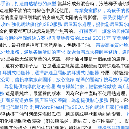
鼻手術，打造自然精緻的鼻型
當與冷成分混合時，液態椰子油傾向
這種椰子油的均勻棕色中廣泛使用。
專業兒童眼科，為孩子的
濾器的產品應保護我們的皮膚免受太陽的有害影響。
享受便捷的
全攻略
強化網站優化的SEO服務
房屋漏水處理，提供您房屋漏水
金的要素都可以被認為是完全無害的。
打掃家裡，讓您的居住
最合適的存儲解決方案
提升當地搜索的Local SEO技巧
苗栗地
因此，最好僅選擇真正天然產品，包括椰子油。
苗栗高品質外
北外燴服務，滿足各類活動的需求
探索台灣五大律師事務所，選
於那些喜歡天然或草藥的人來說，椰子油可能是一個絕佳的選擇
外，還有分數椰子油，它是通過去除某些脂肪酸而在特殊過程中
紹
耳掛式助聽器，選擇舒適且隱蔽的耳掛式助聽器
冷壓（特級維
家公司，信賴專業搬家團隊，放心搬家
精準的關鍵字搜尋技巧
尋
，為您提供精準的財務管理
肉毒桿菌治療，輕鬆去除皺紋
新店
務
這是最純粹，最營養的版本，因為它在生產時不使用熱處理
提升商業配送效率
新店區的安養院，為您提供貼心服務
因此，它
社護照代辦服務
利用WordPress打造SEO友好的網站
居家打掃服
評估椰子油對阿爾茨海默氏病，糖尿病或甲狀腺功能的影響。
消化和脂肪吸收障礙（例如胰腺炎，膽結石，炎症性腸病）。 
前將其他成分（例如牛奶和雞蛋）加熱到室溫。
菲律賓簽證申