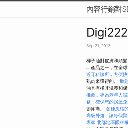
內容行銷對S
Digi222
Sep 21, 2013
椰子油對皮膚和頭髮
口產品之一，在全球
近牙科診所，方便快
熟肉來獲得的。
助
油具有極其滋養和保
推薦，專為老年人設
務，確保您的房屋免
節疼痛。
各種風格
高級外燴，讓每個聚
專家
北部地區眼科