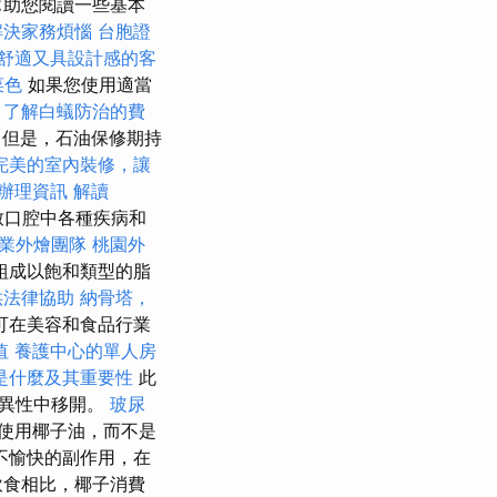
幫助您閱讀一些基本
解決家務煩惱
台胞證
舒適又具設計感的客
菜色
如果您使用適當
，了解白蟻防治的費
但是，石油保修期持
完美的室內裝修，讓
辦理資訊
解讀
致口腔中各種疾病和
專業外燴團隊
桃園外
組成以飽和類型的脂
供法律協助
納骨塔，
可在美容和食品行業
值
養護中心的單人房
O是什麼及其重要性
此
從異性中移開。
玻尿
使用椰子油，而不是
不愉快的副作用，在
飲食相比，椰子消費