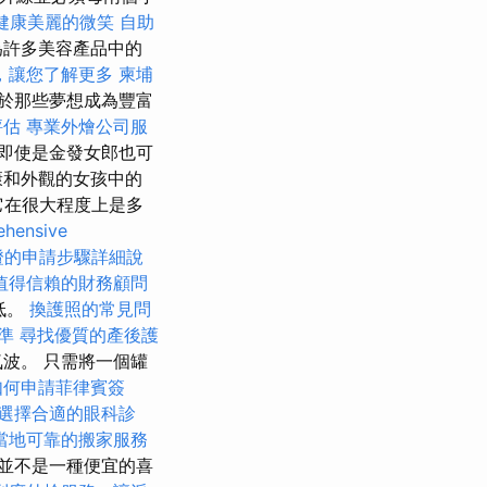
健康美麗的微笑
自助
為許多美容產品中的
，讓您了解更多
柬埔
於那些夢想成為豐富
評估
專業外燴公司服
即使是金發女郎也可
康和外觀的女孩中的
在很大程度上是多
hensive
證的申請步驟詳細說
值得信賴的財務顧問
低。
換護照的常見問
準
尋找優質的產後護
波。 只需將一個罐
如何申請菲律賓簽
選擇合適的眼科診
當地可靠的搬家服務
並不是一種便宜的喜