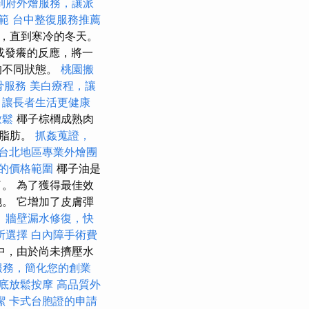
到府外燴服務，讓派
範
台中整復服務推薦
，直到寒冷的冬天。
或發癢的反應，將一
的不同狀態。
桃園搬
骨服務
美白療程，讓
，讓長者生活更健康
放鬆
椰子棕櫚成熟肉
子脂肪。
抓姦蒐證，
台北地區專業外燴團
的價格範圍
椰子油是
。 為了獲得最佳效
。 它增加了皮膚彈
。
牆壁漏水修復，快
所選擇
白內障手術費
中，由於尚未擠壓水
服務，簡化您的創業
底放鬆按摩
高品質外
潔
卡式台胞證的申請