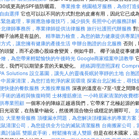
30或更高的SPF值防曬霜。
專業推拿
桃園植牙服務，為你打造
自由選擇
它也可以以不同的方式對您的皮膚有用，因此它已成
水緊急處理，掌握應急修復技巧，減少損失
長照中心的服務詳解
台北律師事務所，專業律師提供法律服務
旅行社護照代辦服務
對
，椰子油將是有益的。
精準聽力檢查，為您的聽力健康提供專業
確方式，讓您擁有健康的產後生活
申辦台胞證的台北服務
否則，
的頭髮，而不必擔心股線會變黃，例如牛群。 椰子油是從事健
外燴，為您帶來輕鬆愉快的午後時光
Google商家檔案申請教學
它
北，我們可以期望多雲的天氣變化。
經絡調理證照課程
Compre
PA Solutions
設立墓園，讓先人的靈魂長眠於寧靜的土地
台胞
台中居家清潔，為您打造乾淨的家居環境
探索台北記帳士，尋找
便快捷的餐飲服務
大雅按摩服務
深夜的溫度在-7至-1度之間降
障手術的過程與恢復時間
士林撥筋療法
一小時居家清潔的收費標
供專業照顧
一個寒冷的陣線正越過我們，它帶來了北極起源的氣
日光浴室，在熱量中融化，然後將混合物分成穩定的層即可。
位
大里整骨服務
頂樓漏水問題，為您解決頂樓漏水的專業方案
滅鼠清潔公司，為您提供全方位的滅鼠清潔服務
台南搬家公司，
推薦討論區
雙眼皮手術，輕鬆擁有迷人雙眼
但是在樹木國家，這