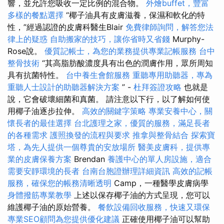
響，並允許您吸收一定比例的混合物。
外燴buffet，豐富
多樣的餐點選擇
“椰子油具有皮膚滋養，保濕和軟化的特
性，”經過認證的皮膚科醫生Blair
免費律師詢問，解答您法
律上的疑惑
自助搬家的技巧，讓你省時又省錢
Murphy-
Rose說。
優質記帳士，為您的業務提供專業記帳服務
台中
整骨技術
“其高脂肪酸濃度具有出色的潤膚作用，眾所周知
具有抗菌特性。
台中養生會館服務
重聽專用助聽器，專為
重聽人士設計的助聽器解決方案
” -
杜拜簽證攻略
也就是
說，它會破壞細菌和真菌。 請注意以下行，以了解如何使
用椰子油逐步拉伸。
高效的關鍵字策略
專業安養中心，關
懷長者的最佳選擇
台北護理之家，優質的服務，滿足長者
的各種需求
護照換發的流程與要求
推拿與整骨結合
探索寶
塔，為先人提供一個尊貴的安放場所
醫美皮膚科，提供專
業的皮膚保養方案
Brendan
養護中心的單人房設施，適合
需要安靜環境的長者
台南台胞證辦理詳細資訊
高效的記帳
服務，確保您的帳務清晰透明
Camp，一種醫學皮膚病學
身體撥筋專業教學
上述以保存椰子油的方式呈現，您可以
維護椰子油的原始營養。
餐飲設備回收服務，快速又環保
專業SEO顧問為您提供優化建議
正確使用椰子油可以幫助