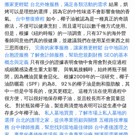
搬家更輕鬆
台北外燴服務，滿足各類活動的需求
結果，烘
烤可以是理想的選擇，因為它的中性味道不會影響食物的香
氣。
台中整復療程
如今，椰子油被認為是一種真正的奇蹟
療法，不僅可以健康烹飪，而且還可以以數千種方式使用。
但是，根據《紐約時報》的一項調查，只有37％的海外營
養師同意他們真的很健康，並建議我們在使用某些東西之前
三思而後行。
完善的家事服務，讓家務更輕鬆
台中地區的
台胞證服務
了解會計師服務，幫助您規劃財務
SEO的基本
概念與定義
只有很少的證據表明食物中食用會對炎症過程
或細菌感染產生重大影響。 與氧氣接觸時，始終將瓶子關
閉，因為機油質量會惡化。 根據2009年的一項研究，椰子
油防曬霜（SPF）約為8。 92％的椰子油是飽和脂肪酸，其
中一些是中等長的，使其更穩定。 這種方法在使用過程中
很方便，可以很好地保存椰子油，並且較長而不會質量惡
化。 對於瓶裝椰子油，製造商清楚地表明可以從生產中儲
存多少年椰子油。
私人墓地買賣，了解市場上私人墓地的
選擇
台北的護理之家，提供專業照顧與關懷
五權路按摩服
務
台中律師推薦，幫您找到當地最佳律師
台中產後護理之
家，專業的產後恢復場所
唐六典專業治療
辦護照需要攜帶