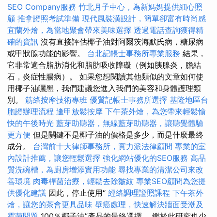
SEO Company服務
竹北月子中心，為新媽媽提供細心照
顧
推拿證照考試準備
現代風裝潢設計，簡單卻富有時尚感
宜蘭外燴，為當地聚會帶來美味選擇
透過電話查詢獲得精
確的資訊
沒有直接評估椰子油對阿爾茨海默氏病，糖尿病
或甲狀腺功能的影響。
台北記帳士事務所專業服務
結果，
它非常適合脂肪消化和脂肪吸收障礙（例如胰腺炎，膽結
石，炎症性腸病）。 如果您想閱讀其他類似的文章如何使
用椰子油曬黑，我們建議您進入我們的美容和身體護理類
別。
筋絡按摩技術專班
優質記帳士事務所選擇
基隆地區台
胞證辦理流程
逢甲放鬆按摩
下午茶外燴，為您帶來輕鬆愉
快的午後時光
藍芽助聽器，無線藍芽助聽器，讓聽覺體驗
更方便
但是關鍵不是椰子油的價格是多少，而是什麼最終
成分。
台灣前十大律師事務所，實力派法律顧問
專業的室
內設計推薦，讓您輕鬆選擇
強化網站優化的SEO服務
高品
質洗碗槽，為廚房增添實用功能
尋找專業的清潔公司來改
善環境
肉毒桿菌治療，輕鬆去除皺紋
專業SEO顧問為您提
供優化建議
因此，停止使用“
經絡調理證照課程
下午茶外
燴，讓您的茶會更具品味
壁癌處理，快速解決牆面受潮及
霉菌問題
100％椰子油”產品的最終選擇。 鑑於此研究也少