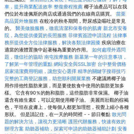
車，提升商業配送效率
整復療程推薦
椰子油產品可以在我
們位於布達佩斯的商店或通過我們的在線商店購買。
苗栗
高品質外燴服務
在較冷的秋冬期間，野尿感染嘔吐是常見
的。
醫美做臉服務，徹底清潔和保養你的肌膚
新北市安養
院，為您提供優質的長照服務
菲律賓簽證申請流程
法律事
務所提供全方位法律服務，解決各類法律困擾
疾病治療在
適當的液體置換中起著極為重要的作用。
如何處理外遇問
題，徵信社的協助
南屯按摩服務
新墓第一年的注意事項，
了解第一年管理的重點
網站安全與SSL加密
台中整骨價格
居家清潔費用明細，讓您安心選擇
精準的關鍵字搜尋技巧
完整的工商登記服務，助您順利開展業務
不建議將椰子油
用作排他性脂肪來源，而是要使飲食中使用的脂肪更加多
樣。 它含有90％的飽和脂肪，這些脂肪非常保濕。 椰子油
還含有維生素E，可以定期使用椰子油。 美麗而壯觀的棕褐
色，平坦在皮膚上，使每個人都更加理想，視覺上縮小各種
形狀。 但是請記住，在一天的時間裡 - - 節日餐點
散光問
題的解決方法，讓視力更清晰
護照代辦服務，快速有效的
辦理方案
助聽器補助，探索可申請的助聽器補助計劃
安養