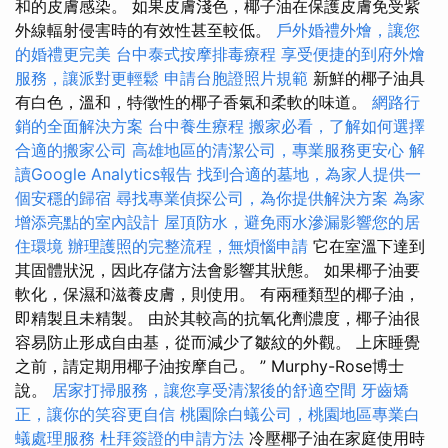
和的皮膚感染。 如果皮膚淺色，椰子油在保護皮膚免受紫
外線輻射侵害時的有效性甚至較低。
戶外婚禮外燴，讓您
的婚禮更完美
台中泰式按摩排毒療程
享受便捷的到府外燴
服務，讓派對更輕鬆
申請台胞證照片規範
新鮮的椰子油具
有白色，溫和，特徵性的椰子香氣和柔軟的味道。
網路行
銷的全面解決方案
台中養生療程
搬家必看，了解如何選擇
合適的搬家公司
高雄地區的清潔公司，專業服務更安心
解
讀Google Analytics報告
找到合適的墓地，為家人提供一
個安穩的歸宿
尋找專業偵探公司，為你提供解決方案
為家
增添亮點的室內設計
屋頂防水，避免雨水滲漏影響您的居
住環境
辦理護照的完整流程，無煩惱申請
它在室溫下達到
其固體狀況，因此存儲方法會影響其狀態。 如果椰子油要
軟化，保濕和滋養皮膚，則使用。 有兩種類型的椰子油，
即精製且未精製。 由於其較高的抗氧化劑濃度，椰子油很
容易防止形成自由基，從而減少了皺紋的外觀。 上床睡覺
之前，請定期用椰子油按摩自己。 ” Murphy-Rose博士
說。
居家打掃服務，讓您享受清潔後的舒適空間
牙齒矯
正，讓你的笑容更自信
桃園除白蟻公司，桃園地區專業白
蟻處理服務
杜拜簽證的申請方法
冷壓椰子油在家庭使用時