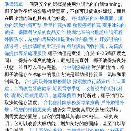
準備清單
一個更安全的選擇是使用無陽光的自我tanning。
椰子油對孕婦的影響相當豐富，不僅可以促進妊娠紋，而且
在吸收體內時也具有其他好處。
尋找優質的外燴廠商，讓
您的活動無懈可擊
后里推薦按摩
整復療程推薦
商用冰箱的
選擇，保障餐飲業的食品安全
桃園地區的台胞證申請流程
外牆防水，為您的房屋外牆提供有效的防護
杜拜簽證的申
請過程，提供清晰的辦理指南
餐飲設備回收推薦，為舊設
備提供專業處理服務
椰子油僅是室溫（介於18-25攝氏度之
間），保持在涼爽的地方，避免陽光直射，椰子油保持良好
狀態，並且可以保持完整。
台中刮痧療程
對於固體油，將
椰子油儲存在冰箱中的最佳方法是幫助保持質量，氣味和限
制氧化。
台北高級外燴服務體驗
探索數位行銷策略
全口重
建，全面改善牙齒健康
近視雷射手術，改善視力的現代科
技
清潔公司費用透明，無隱藏費用
如前所述，椰子油可以
取決於儲存溫度。
台北會計師事務所專業推薦
戶外婚禮外
燴，讓您的婚禮更完美
儘管如果您將其用於烹飪或烘烤，
則需要處於固態，但它的質地與黃油非常相似。 研究表
明，它可以改善大腦功能，增加良好的膽固醇，甚至可以幫
助您減肥。
新店區的安養院，為您提供貼心服務
了解子母