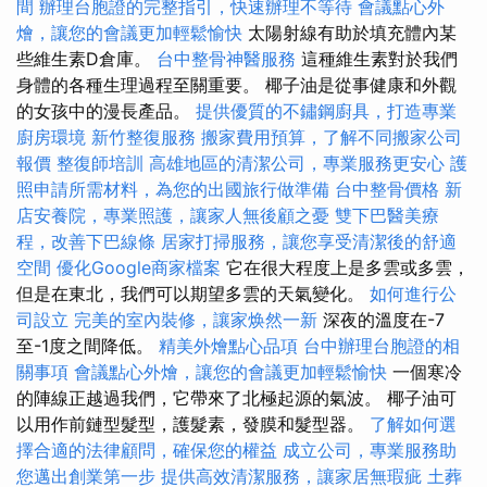
間
辦理台胞證的完整指引，快速辦理不等待
會議點心外
燴，讓您的會議更加輕鬆愉快
太陽射線有助於填充體內某
些維生素D倉庫。
台中整骨神醫服務
這種維生素對於我們
身體的各種生理過程至關重要。 椰子油是從事健康和外觀
的女孩中的漫長產品。
提供優質的不鏽鋼廚具，打造專業
廚房環境
新竹整復服務
搬家費用預算，了解不同搬家公司
報價
整復師培訓
高雄地區的清潔公司，專業服務更安心
護
照申請所需材料，為您的出國旅行做準備
台中整骨價格
新
店安養院，專業照護，讓家人無後顧之憂
雙下巴醫美療
程，改善下巴線條
居家打掃服務，讓您享受清潔後的舒適
空間
優化Google商家檔案
它在很大程度上是多雲或多雲，
但是在東北，我們可以期望多雲的天氣變化。
如何進行公
司設立
完美的室內裝修，讓家焕然一新
深夜的溫度在-7
至-1度之間降低。
精美外燴點心品項
台中辦理台胞證的相
關事項
會議點心外燴，讓您的會議更加輕鬆愉快
一個寒冷
的陣線正越過我們，它帶來了北極起源的氣波。 椰子油可
以用作前鏈型髮型，護髮素，發膜和髮型器。
了解如何選
擇合適的法律顧問，確保您的權益
成立公司，專業服務助
您邁出創業第一步
提供高效清潔服務，讓家居無瑕疵
土葬