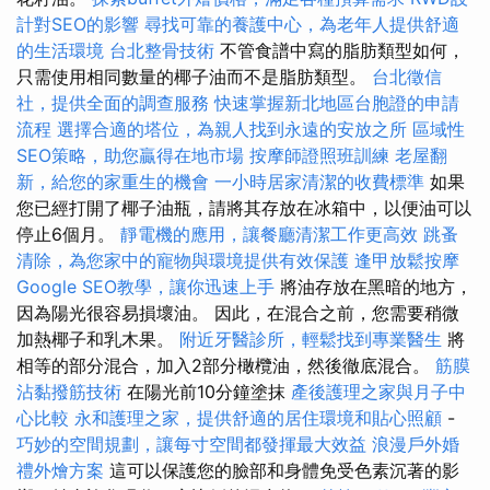
計對SEO的影響
尋找可靠的養護中心，為老年人提供舒適
的生活環境
台北整骨技術
不管食譜中寫的脂肪類型如何，
只需使用相同數量的椰子油而不是脂肪類型。
台北徵信
社，提供全面的調查服務
快速掌握新北地區台胞證的申請
流程
選擇合適的塔位，為親人找到永遠的安放之所
區域性
SEO策略，助您贏得在地市場
按摩師證照班訓練
老屋翻
新，給您的家重生的機會
一小時居家清潔的收費標準
如果
您已經打開了椰子油瓶，請將其存放在冰箱中，以便油可以
停止6個月。
靜電機的應用，讓餐廳清潔工作更高效
跳蚤
清除，為您家中的寵物與環境提供有效保護
逢甲放鬆按摩
Google SEO教學，讓你迅速上手
將油存放在黑暗的地方，
因為陽光很容易損壞油。 因此，在混合之前，您需要稍微
加熱椰子和乳木果。
附近牙醫診所，輕鬆找到專業醫生
將
相等的部分混合，加入2部分橄欖油，然後徹底混合。
筋膜
沾黏撥筋技術
在陽光前10分鐘塗抹
產後護理之家與月子中
心比較
永和護理之家，提供舒適的居住環境和貼心照顧
-
巧妙的空間規劃，讓每寸空間都發揮最大效益
浪漫戶外婚
禮外燴方案
這可以保護您的臉部和身體免受色素沉著的影