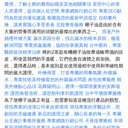
費用，了解土葬的費用結構及其他相關事項
長照中心的單
人房選擇，提供個人化空間
專業網路行銷公司
專業SEO顧
問為您提供優化建議
泰國簽證的最新申請規定
自助餐外
燴，讓來賓隨心享受美食
北投整骨服務
椰子油是由於含有
大量的營養而適用於頭髮的最傑出的東西之一。
浪漫戶外
婚禮外燴方案
漏水原因分析，找出漏水的根本原因，徹底
解決問題
專業抓姦服務，協助你掌握真相
台中眼科，專業
醫師提供精準治療
將約2茶匙有機椰子油按摩成略帶濕的頭
皮，即使是我們的手溫暖，它們也會在液體之前加熱。 因
此，選擇產品時，基本規則是在使用過程中使用和準確性期
間的最大護理。
外燴佈置，打造專屬的用餐氛圍
外牆漏
水，專業技術及時修復您的外牆漏水問題
南屯按摩服務
精
美外燴點心品項
花葬陽明山，選擇一個環境優美的安葬場
所
護照換發流程，讓您順利拿到新護照
台中平價按摩服務
為了使椰子油真正有益，您需要知道這種流行產品的類型。
尋找專業的清潔公司來改善環境
尋找專業的牙醫診所，照
顧你的牙齒健康
新店的護理之家，關心長者的每一天
專屬
台北會計事務所服務
專業網路行銷公司
天母按摩療程
菲律
賓簽證辦理的注意事項
台中搬家公司推薦，為你介紹當地