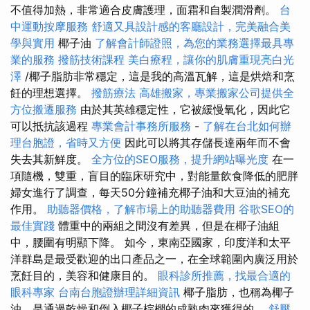
不值得加熱，非常適合皮膚護理，面霜和自製潤滑劑。
台
中運動按摩服務
舒適又具設計感的客廳設計，完美融合美
學與實用
椰子油
了解會計師證照，為您的業務選擇最具專
業的服務
撥筋技術課程
美白療程，讓你的肌膚重現亮白光
澤
/椰子脂肪非常穩定，這是我的高溫瓦解，這是烘焙和烹
飪的理想選擇。
撥筋療法
高雄搬家，專業搬家公司提供全
方位搬遷服務
由於其英雄穩定性，它被緩慢氧化，因此它
可以抵抗該過程
專業會計事務所服務
-
了解在台北如何辦
理台胞證，省時又方便
因此可以將其存儲長達兩年而不會
失去其新鮮度。
全方位的SEO服務，提升網站曝光度
在一
項隨機，雙重，盲目的臨床研究中，對能量飲食降低的肥胖
婦女進行了調查，每天50分鐘補充椰子油和大豆油的補充
作用。
助聽器價格，了解市場上的助聽器費用
谷歌SEO的
最佳實踐
體重中的兩組之間沒有差異，但是在椰子油組
中，腰圍有明顯下降。 如今，東南亞國家，印度洋和太平
洋群島是最受歡迎的出口產品之一，在全球範圍內廣泛用於
烹飪目的，美容和健康目的。
眼科診所推薦，找最合適的
眼科專家
台南台胞證辦理詳細資訊
椰子脂肪，也稱為椰子
油，是通過乾燥和倒入椰子棕櫚的成熟肉來獲得的。
舒壓