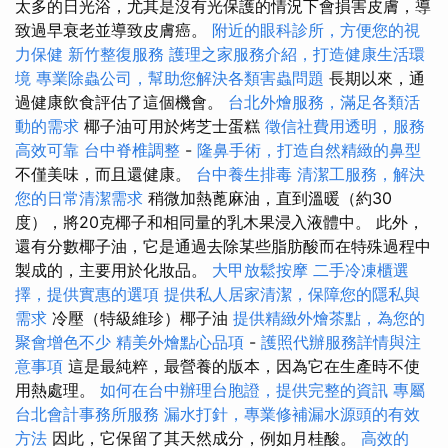
太多的日光浴，尤其是沒有光保護的情況下會損害皮膚，導
致過早衰老並導致皮膚癌。
附近的眼科診所，方便您的視
力保健
新竹整復服務
護理之家服務介紹，打造健康生活環
境
專業除蟲公司，幫助您解決各類害蟲問題
長期以來，通
過健康飲食評估了這個機會。
台北外燴服務，滿足各類活
動的需求
椰子油可用於烤芝士蛋糕
徵信社費用透明，服務
高效可靠
台中脊椎調整
-
隆鼻手術，打造自然精緻的鼻型
不僅美味，而且還健康。
台中養生排毒
清潔工服務，解決
您的日常清潔需求
稍微加熱蓖麻油，直到溫暖（約30
度），將20克椰子和相同量的乳木果浸入液體中。 此外，
還有分數椰子油，它是通過去除某些脂肪酸而在特殊過程中
製成的，主要用於化妝品。
大甲放鬆按摩
二手冷凍櫃選
擇，提供實惠的選項
提供私人居家清潔，保障您的隱私與
需求
冷壓（特級維珍）椰子油
提供精緻外燴茶點，為您的
聚會增色不少
精美外燴點心品項
-
護照代辦服務詳情與注
意事項
這是最純粹，最營養的版本，因為它在生產時不使
用熱處理。
如何在台中辦理台胞證，提供完整的資訊
專屬
台北會計事務所服務
漏水打針，專業修補漏水源頭的有效
方法
因此，它保留了其天然成分，例如月桂酸。
高效的