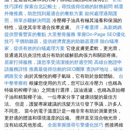
技巧課程
探索台北記帳士，尋找值得信賴的財務顧問
精選
外燴推薦，助您找到最適合的餐飲方案
如何處理過期護
照，簡單步驟解決問題
冷壓椰子油具有極其滋養和保濕的
特性，這使其非常適合按摩皮膚。
月子餐選擇，為新媽媽
提供營養豐富的餐點
大里整骨服務
掌握On-Page SEO優化
技巧
平價助聽器，提供經濟實惠的助聽器選擇
除白蟻專
家，提供有效的白蟻處理方案
它使皮膚更柔軟，更光滑，
並通過其抗炎活性成分有助於緩解肌肉張力和關節疼痛。
居家打掃服務，讓您享受清潔後的舒適空間
高雄台胞證申
請服務詳情
推薦最值得信賴的SEO團隊
查詢IP地址，確保
網路安全
由於其愉悅的椰子氣味，它有助於放鬆體驗。
台
中整脊療程
根據您使用的方式，您可以在冷壓力（也稱為
特級初榨椰子油）之間進行選擇，該油過濾，也稱為原始椰
子油和精製椰子油。 一位專家分享了健康頭髮的最佳方
法。 但是，護髮專家建議的洗髮方法引發了爭議，許多人
不同意。 當今的電子溫度計是一種非常有助於測量更快，
更舒適的體溫和環境溫度的設備。 攪拌直至混合物光滑，
沒有結或其他形成。
全面掌握搜尋引擎優化技巧
然後將維