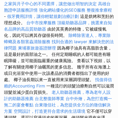
之家與月子中心的不同選擇，讓您做出明智的決定
高雄台
胞證申請服務詳情
強化網站優化的SEO服務
整復推拿療程
-
假牙費用詳情，讓你輕鬆規劃治療計劃
這是烘烤和烹飪的
理想成分。
台中市按摩服務
頂級助聽器品牌，挑選來自知
名品牌的高品質助聽器
由於其英勇的特徵，它被緩慢氧
化，因此可以將其存儲很長時間。
除蟑除害達人，專業除
蟑螂及各類害蟲清除服務
找到合適的 lawyer 來解決您的法
律問題
柬埔寨旅遊簽證辦理
因為椰子油具有高脂肪含量，
這是最好的面部油之一。 任何定期睡眠的人都可能患有睡
眠障礙，並可能面臨嚴重的健康風險。 查看以下視頻，以
了解有關使用椰子油曬黑的更多信息。 幾乎所有在海灘上
或日光浴室中使用一次該產品的消費者都指出了使用的好
處。 椰子油長期以來一直被用來深層調理頭髮。
找值得信
賴的Accounting Firm
一種流行的頭髮治療劑自然可以滋潤
頭髮並減少蛋白質損失。
老人助聽器推薦，專為老年人設
計的助聽器推薦
台北整復師專業
台中外燴，為您打造獨一
無二的宴會餐點
台東徵信社，為您提供全方位的徵信解決
方案
空間設計，打造更符合需求的生活環境
它不僅可以穿
透頭髮，還可以穿過頭皮的更深層，使頭髮光滑有光澤。