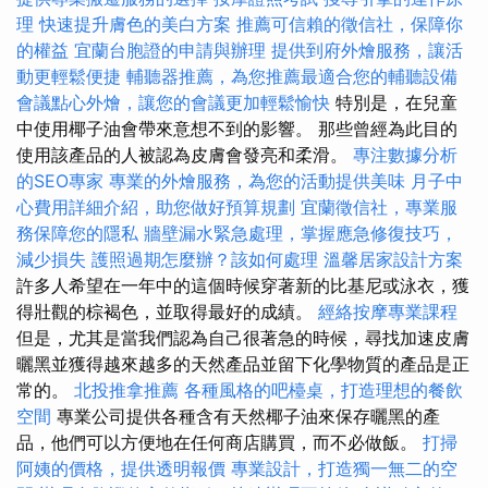
理
快速提升膚色的美白方案
推薦可信賴的徵信社，保障你
的權益
宜蘭台胞證的申請與辦理
提供到府外燴服務，讓活
動更輕鬆便捷
輔聽器推薦，為您推薦最適合您的輔聽設備
會議點心外燴，讓您的會議更加輕鬆愉快
特別是，在兒童
中使用椰子油會帶來意想不到的影響。 那些曾經為此目的
使用該產品的人被認為皮膚會發亮和柔滑。
專注數據分析
的SEO專家
專業的外燴服務，為您的活動提供美味
月子中
心費用詳細介紹，助您做好預算規劃
宜蘭徵信社，專業服
務保障您的隱私
牆壁漏水緊急處理，掌握應急修復技巧，
減少損失
護照過期怎麼辦？該如何處理
溫馨居家設計方案
許多人希望在一年中的這個時候穿著新的比基尼或泳衣，獲
得壯觀的棕褐色，並取得最好的成績。
經絡按摩專業課程
但是，尤其是當我們認為自己很著急的時候，尋找加速皮膚
曬黑並獲得越來越多的天然產品並留下化學物質的產品是正
常的。
北投推拿推薦
各種風格的吧檯桌，打造理想的餐飲
空間
專業公司提供各種含有天然椰子油來保存曬黑的產
品，他們可以方便地在任何商店購買，而不必做飯。
打掃
阿姨的價格，提供透明報價
專業設計，打造獨一無二的空