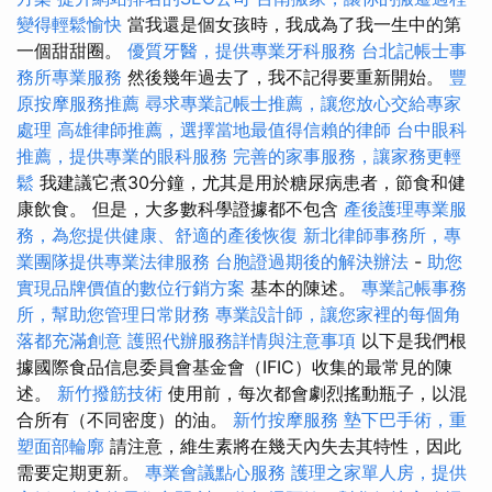
變得輕鬆愉快
當我還是個女孩時，我成為了我一生中的第
一個甜甜圈。
優質牙醫，提供專業牙科服務
台北記帳士事
務所專業服務
然後幾年過去了，我不記得要重新開始。
豐
原按摩服務推薦
尋求專業記帳士推薦，讓您放心交給專家
處理
高雄律師推薦，選擇當地最值得信賴的律師
台中眼科
推薦，提供專業的眼科服務
完善的家事服務，讓家務更輕
鬆
我建議它煮30分鐘，尤其是用於糖尿病患者，節食和健
康飲食。 但是，大多數科學證據都不包含
產後護理專業服
務，為您提供健康、舒適的產後恢復
新北律師事務所，專
業團隊提供專業法律服務
台胞證過期後的解決辦法
-
助您
實現品牌價值的數位行銷方案
基本的陳述。
專業記帳事務
所，幫助您管理日常財務
專業設計師，讓您家裡的每個角
落都充滿創意
護照代辦服務詳情與注意事項
以下是我們根
據國際食品信息委員會基金會（IFIC）收集的最常見的陳
述。
新竹撥筋技術
使用前，每次都會劇烈搖動瓶子，以混
合所有（不同密度）的油。
新竹按摩服務
墊下巴手術，重
塑面部輪廓
請注意，維生素將在幾天內失去其特性，因此
需要定期更新。
專業會議點心服務
護理之家單人房，提供