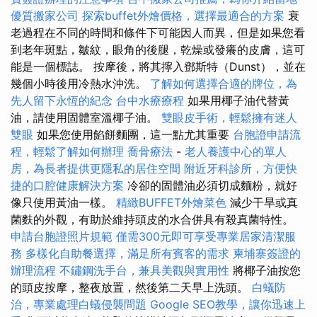
優質搬家公司
探索buffet外燴價格，選擇最適合的方案
衰
老過程在不同的時間和條件下可能因人而異，但是如果您看
到老年斑點，皺紋，眼角的後腿，乾燥或發癢的皮膚，這可
能是一個標誌。 按摩後，將其擰入鄧斯特（Dunst），並在
幾個小時後用冷熱水沖洗。
了解如何選擇合適的牌位，為
先人留下永恆的紀念
台中水療療程
如果用椰子油代替黃
油，請使用固體室溫椰子油。
雙眼皮手術，輕鬆擁有迷人
雙眼
如果您使用餡餅麵團，這一點尤其重要
台胞證申請流
程，輕鬆了解如何辦理
喬骨療法
-
老人養護中心的單人
房，為長者提供更隱私的居住空間
附近牙科診所，方便快
捷的口腔健康解決方案
冷卻的固體油必須切成麵粉，就好
像只使用黃油一樣。
精緻BUFFET外燴菜色
減少干旱或真
菌麩的外觀，有助於維持頭皮的水合併具有殺真菌特性。
申請台胞證照片規範
僅需300元即可享受專業居家清潔服
務
多樣化自助餐選擇，滿足所有賓客的需求
柬埔寨簽證的
辦理流程
不鏽鋼洗手台，兼具美觀與實用性
將椰子油按您
的頭皮按摩，整夜放置，然後第二天早上洗頭。
白蟻防
治，專業處理白蟻侵襲問題
Google SEO教學，讓你迅速上