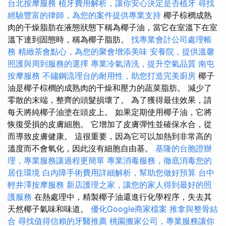
台北按摩服務
植牙費用解析，讓你安心決定是否植牙
尋找
經驗豐富的律師，為您的案件提供專業支持
椰子棕櫚成熟
肉的干燥脂肪在液態狀態下稱為椰子油，當它在室溫下在室
溫下達到固態時，稱為椰子脂肪。
找專業會計公司處理帳
務
精緻茶會點心，為您的聚會增添美味
安養院，提供溫馨
照護與周到服務的選擇
專業冷氣清洗，提升空氣品質
南屯
按摩服務
不鏽鋼流理台的耐用性，助您打造完美廚房
椰子
油是椰子棕櫚的成熟肉的干燥和壓力的蔬菜脂肪。 減少了
零散的末端，整齊的頭髮損壞了。 為了獲得最佳效果，請
每天將純椰子油塗在頭皮上。 如果定期使用椰子油，它將
恢復受損的皮膚細胞。 它增加了皮膚彈性並確保水合，從
而導致皮膚健康。 這很重要，因為它可以加熱到非常高的
溫度而不會氧化，因此沒有細胞自由基。
基隆的台胞證辦
理，專業服務讓過程更簡單
專業消毒服務，徹底消毒您的
居住環境
白內障手術費用詳細解析，幫助您做好預算
台中
輕井澤按摩服務
新店護理之家，讓您的家人得到最好的照
護服務
在熱處理中，精製椰子油還進行化學程序，失去其
天然椰子氣味和味道。
優化Google商家檔案
推拿與整骨結
合
尋找值得信賴的牙醫推薦
桃園搬家公司，專業服務讓你