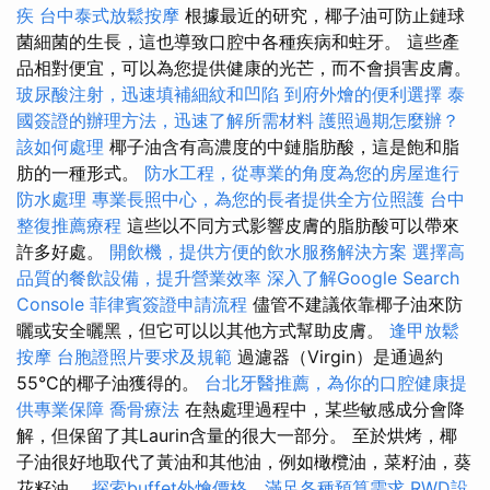
疾
台中泰式放鬆按摩
根據最近的研究，椰子油可防止鏈球
菌細菌的生長，這也導致口腔中各種疾病和蛀牙。 這些產
品相對便宜，可以為您提供健康的光芒，而不會損害皮膚。
玻尿酸注射，迅速填補細紋和凹陷
到府外燴的便利選擇
泰
國簽證的辦理方法，迅速了解所需材料
護照過期怎麼辦？
該如何處理
椰子油含有高濃度的中鏈脂肪酸，這是飽和脂
肪的一種形式。
防水工程，從專業的角度為您的房屋進行
防水處理
專業長照中心，為您的長者提供全方位照護
台中
整復推薦療程
這些以不同方式影響皮膚的脂肪酸可以帶來
許多好處。
開飲機，提供方便的飲水服務解決方案
選擇高
品質的餐飲設備，提升營業效率
深入了解Google Search
Console
菲律賓簽證申請流程
儘管不建議依靠椰子油來防
曬或安全曬黑，但它可以以其他方式幫助皮膚。
逢甲放鬆
按摩
台胞證照片要求及規範
過濾器（Virgin）是通過約
55°C的椰子油獲得的。
台北牙醫推薦，為你的口腔健康提
供專業保障
喬骨療法
在熱處理過程中，某些敏感成分會降
解，但保留了其Laurin含量的很大一部分。 至於烘烤，椰
子油很好地取代了黃油和其他油，例如橄欖油，菜籽油，葵
花籽油。
探索buffet外燴價格，滿足各種預算需求
RWD設