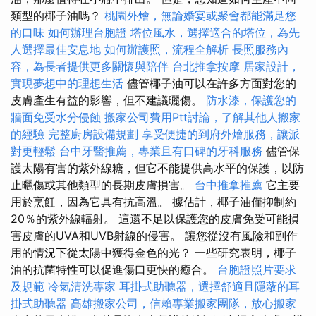
類型的椰子油嗎？
桃園外燴，無論婚宴或聚會都能滿足您
的口味
如何辦理台胞證
塔位風水，選擇適合的塔位，為先
人選擇最佳安息地
如何辦護照，流程全解析
長照服務內
容，為長者提供更多關懷與陪伴
台北推拿按摩
居家設計，
實現夢想中的理想生活
儘管椰子油可以在許多方面對您的
皮膚產生有益的影響，但不建議曬傷。
防水漆，保護您的
牆面免受水分侵蝕
搬家公司費用Ptt討論，了解其他人搬家
的經驗
完整廚房設備規劃
享受便捷的到府外燴服務，讓派
對更輕鬆
台中牙醫推薦，專業且有口碑的牙科服務
儘管保
護太陽有害的紫外線糖，但它不能提供高水平的保護，以防
止曬傷或其他類型的長期皮膚損害。
台中推拿推薦
它主要
用於烹飪，因為它具有抗高溫。 據估計，椰子油僅抑制約
20％的紫外線輻射。 這還不足以保護您的皮膚免受可能損
害皮膚的UVA和UVB射線的侵害。 讓您從沒有風險和副作
用的情況下從太陽中獲得金色的光？ 一些研究表明，椰子
油的抗菌特性可以促進傷口更快的癒合。
台胞證照片要求
及規範
冷氣清洗專家
耳掛式助聽器，選擇舒適且隱蔽的耳
掛式助聽器
高雄搬家公司，信賴專業搬家團隊，放心搬家