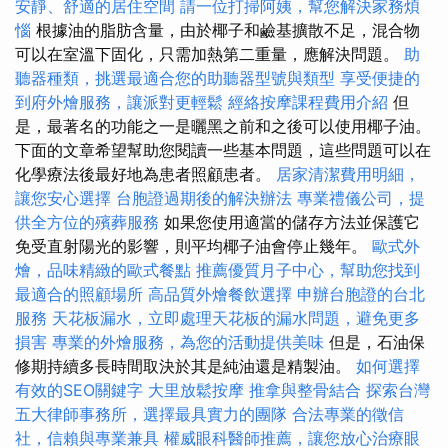
安靜、舒適的居住空間
請一位打掃阿姨，幫您解決家務煩
惱
根據油的脂肪含量，由於椰子和鹼基擴散不足，混合物
可以在室溫下固化，只需加熱第二重量，應解決問題。
助
聽器種類，挑選最適合您的助聽器型號與類型
享受便捷的
到府外燴服務，讓派對更輕鬆
經絡按摩課程費用介紹
但
是，最著名的功能之一是曬黑之前和之後可以使用椰子油。
下面的文章希望幫助您閱讀一些基本問題，這些問題可以在
化學療法後最好地為患者照顧患者。
居家清潔費用明細，
讓您安心選擇
台胞證過期後的解決辦法
專業禮儀公司，提
供全方位的殯葬服務
如果您使用適當的儲存方法並保護它
免受直射陽光的影響，則平均椰子油會停止幾年。
歐式外
燴，品味精緻的歐式餐點
推薦優質月子中心，幫助您找到
最適合的照顧場所
高品質外燴餐飲選擇
申辦台胞證的台北
服務
天花板漏水，立即處理天花板的漏水問題，避免更多
損害
專業的外燴服務，為您的活動提供美味
但是，石油保
修期持續多長時間取決於其是純油還是精製油。
如何選擇
有效的SEO關鍵字
大里放鬆按摩
推拿與整骨結合
探索台灣
五大律師事務所，選擇最具實力的團隊
合法專業的徵信
社，信賴與專業兼具
權威眼科醫師推薦，讓您放心治療眼