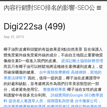
內容行銷對SEO排名的影響-SEO公司
Digi222sa (499)
Sep 21, 2013
椰子油對皮膚和頭髮的有益效果是9點自然美景 旨在保護人
體免受紫外線免受紫外線的成分，不由自主地阻止重要物質
像維生素D一樣進入我們的皮膚。
資深記帳士協助財務管理
而且只有椰子油可以輕鬆地將這種維生素傳遞到皮膚上，從
而確保曬傷的健康。
台中肩頸按摩療程
高雄律師，當地的
專業法律幫手
因此，值得一提的是，椰子油在皮膚護理中
的好處和缺點，並考慮將其作為我們日常美容類型的一部
分，或者避免使用它。
整復療程專業
椰子油在女性的皮膚
和護髮中有很多充分利用。
詳細實用的Google SEO教學資
料
提供老人養護單人房，保障隱私與舒適
台中搬家公司，
提供專業搬遷服務的選擇
按摩證照考試
搜尋引擎的運作原