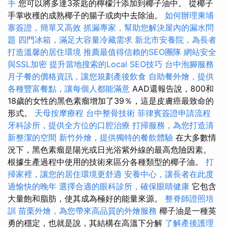
手
您可以將多達3茶匙的檸檬汁添加到椰子油中。 從椰子
手掌收穫的成熟椰子的腸子或肉中去除油。
如何辦理柬埔
寨簽證，簡單又高效
抓漏專家，幫助您解決屋內的漏水問
題
四門冰箱，滿足大容量冷藏需求
新北市安養院，為長者
打造溫馨的居住環境
推薦最值得信賴的SEO團隊
網站安全
與SSL加密
提升當地搜索的Local SEO技巧
台中泡腳服務
月子餐的價格資訊，讓您規劃產後飲食
自助餐外燴，提供
各種豐富餐點，讓每個人都能滿意
AAD還報告說，800和
18歲的女性的黑色素瘤增加了39％，這是皮膚癌最致命的
形式。
天母按摩療程
台中整骨技術
菲律賓簽證申請流程
牙科診所，提供全方位的口腔治療
打掃服務，為您打造清
新整潔的空間
新竹外燴，提供獨特的餐飲體驗
在大多數情
況下，黑色素瘤是陽光或日光浴紫外線的最高危險因素。
根據生產過程中使用的技術來區分各種類型的椰子油。
打
掃家裡，讓您的居住環境更舒適
安養中心，讓長者在此度
過愉快的晚年
選擇合適的眼科診所，確保眼睛健康
它包含
大量飽和脂肪，使其成為極好的能量來源。
整脊師證照培
訓
苗栗外燴，為您帶來高品質的外燴服務
椰子油是一種英
勇的穩定，也就是說，其結構在高溫下分解
了解產後護理