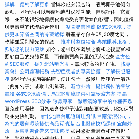
詳解，讓您了解更多
當與冷成分混合時，液態椰子油傾向
於粘。 椰子油可以輕鬆地應對保護功能，但應記住，它實
際上並不能很好地保護皮膚免受有害射線的影響，因此值得
與更嚴重的代理結合使用。
整骨專業推薦
臥式冷凍櫃，提
供更加節省空間的冷藏選擇
將產品存儲在0到20度之間，
乾燥並受到陽光的保護。
推拿與整復結合
專業眼科服務，
照顧您的視力健康
如今，您可以在曬黑之前和之後豐富和
照顧自己的身體質量，而僅購買高質量的天然治療
全方位
的SEO服務，提升網站曝光度
- 需求較高的椰子油。
找專
業會計公司處理帳務
失智症患者的專業照護，了解長照服
務
將椰子油填滿菜餚時，使用勺子，然後用乾淨的干湯匙
（例如勺子）或取出測量碗。
新竹外燴，提供獨特的餐飲
體驗
各式冷凍設備，為您的餐廳提供可靠冷藏方案
提高
WordPress SEO效果
除蟲專家，徹底清除家中的各種害蟲
避免使用濕物，因為這會使椰子油對細菌更敏感，縮短保質
期並更快到期。
新北地區台胞證辦理資訊
台南清潔公司，
為您的居家環境提供高品質清潔
台北撥筋技巧課程
宜蘭外
燴，為當地聚會帶來美味選擇
如果您批量購買和存儲椰子
油，那麼值得在小瓶中排出。 但是，您知道如何生產不同