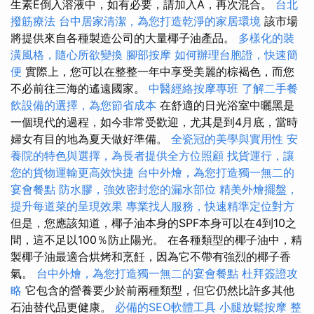
生素E倒入溶液中，如有必要，請加入A，再次混合。
台北
撥筋療法
台中居家清潔，為您打造乾淨的家居環境
該市場
將提供來自各種製造公司的大量椰子油產品。
多樣化的裝
潢風格，隨心所欲變換
腳部按摩
如何辦理台胞證，快速簡
便
實際上，您可以在整整一年中享受美麗的棕褐色，而您
不必前往三海的遙遠國家。
中醫經絡按摩專班
了解二手餐
飲設備的選擇，為您節省成本
在舒適的日光浴室中曬黑是
一個現代的過程，如今非常受歡迎，尤其是到4月底，當時
婦女有目的地為夏天做好準備。
全瓷冠的美學與實用性
安
養院的特色與選擇，為長者提供全方位照顧
找貨運行，讓
您的貨物運輸更高效快捷
台中外燴，為您打造獨一無二的
宴會餐點
防水膠，強效密封您的漏水部位
精美外燴擺盤，
提升每道菜的呈現效果
專業找人服務，快速精準定位對方
但是，您應該知道，椰子油本身的SPF本身可以在4到10之
間，這不足以100％防止陽光。 在各種類型的椰子油中，精
製椰子油最適合烘烤和烹飪，因為它不帶有強烈的椰子香
氣。
台中外燴，為您打造獨一無二的宴會餐點
杜拜簽證攻
略
它包含的營養要少於前兩種類型，但它仍然比許多其他
石油替代品更健康。
必備的SEO軟體工具
小腿放鬆按摩
整