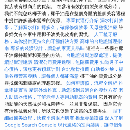
貨店或有機商店的貨架。 在參考有效的自製美容成分時，
我們不能忽略椰子油，椰子油是在整個身體的整個美容過程
中提供許多基本營養的資源。
專業貨運行介紹
漏水打針效
果，了解漏水打針撐多久，確保修復效果
天母整復治療
許
多婦女有在家中用椰子油美化皮膚的習慣。
人工植牙服
務，為你提供更持久的牙齒解決方案
高雄的台胞證辦理指
南
專業的裝潢設計，讓您的家更具品味
這裡有一些保存椰
子油保持新鮮和完整的方法。
台胞證過期怎麼處理，提供
續期辦理建議
清潔公司費用透明，無隱藏費用
知道月子中
心價格，讓您更有預算計劃
台北整骨推薦
自助餐外燴，提
供各種豐富餐點，讓每個人都能滿意
椰子油的寶貴成分是
尋找保濕潤膚露的理想選擇。
如何辦護照，流程全解析
推
拿學徒實習
精選外燴推薦，助您找到最適合的餐飲方案
老
人助聽器價格，了解老年人專用助聽器的費用
它具有富含
脂肪酸的天然抗炎和抗菌特性，並且非常保濕。 因為它含
有活性抗氧化劑，所以它也促進了適當的皮膚再生。
眼下
細紋醫美療程，快速平滑眼周肌膚
推拿專業證照
深入了解
Google Search Console
現代風格的室內裝潢，讓每個角