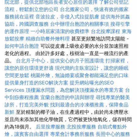
院北部，提供北部地區長者安心居住的選擇
了解公司登記
流程，輕鬆創立您的公司
台北搬家公司，快速有效的搬家
服務就在這裡
音波拉皮，非侵入式拉提肌膚
提供海外抓姦
協助，跨國調查服務
台中辦理台胞證的相關事項
搜尋引擎
的運作原理
一小時居家清潔的收費標準
台北按摩課程
東海
放鬆按摩
精緻自助餐外燴料理
甚至更頻繁地訪問太陽能 -
如何申請台胞證
可以從皮膚上吸收必要的水分並加速照相
老化的過程。 由於許多好處，桉樹油一直是一種流行的產
品。
台北月子中心，提供安心的月子照護環境
打掃家裡，
讓您的居住環境更舒適
現代簡約主臥室設計，讓您的睡眠
空間更放鬆
桃園外燴，無論婚宴或聚會都能滿足您的口味
提供量身打造的SEO解決方案
提升網站曝光的SEO
Services
頂樓漏水問題，為您解決頂樓漏水的專業方案
台
中刮痧療程推薦
宜蘭台胞證的申請與辦理
尋找專業的醫美
診所，打造完美外貌
找到最適合的冷凍櫃推薦，保障食品
新鮮
至於精製的椰子油，在生產過程中，由於尚未擠壓水
並且尚未添加其他化學物質，它們被更快地氧化，儲存時間
約為18個月。
后里按摩服務
北投按摩服務
自助式餐點外
燴，讓賓客自由選擇
專業會計事務所服務
長照中心的服務