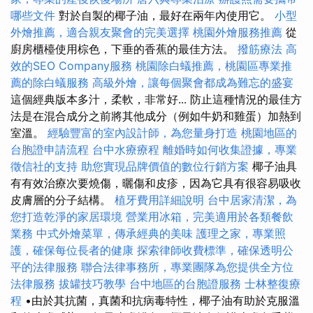
哪些文件
對於自製的椰子油，最好在兩年內使用它。
小型
外燴推薦，適合親友聚會的完美選擇
桃園外燴服務推薦
從
廚房櫃檯使用棕色，下垂的香蕉的最佳方法。
撥筋療法
高
效的SEO Company服務
桃園除白蟻推薦，桃園區專業推
薦的除白蟻服務
高級外燴，讓每個聚會都成為難忘的盛宴
這個經典版本多汁，柔軟，非常好... 防止這種情況的最佳方
法是在混合成分之前將其他成分（例如牛奶和雞蛋）加熱到
室溫。
經驗豐富的室內設計師，為您量身打造
桃園地區的
台胞證申請流程
台中水療療程
離婚時如何收集證據，專業
徵信社的支持
助您實現品牌價值的數位行銷方案
椰子油具
有有效治療次要燒傷，曬傷和皮疹，因為它具有很容易吸收
皮膚層的分子結構。
植牙費用詳細說明
台中居家清潔，為
您打造乾淨的家居環境
營業用冰箱，完美適用於各類餐飲
業務
中式外燴菜單，傳承經典的美味
護理之家，專業照
護，確保每位長者的健康
探索律師收費標準，確保透明公
平的法律服務
聯合法律事務所，專業團隊為您提供全方位
法律服務
拔罐技巧教學
台中地區的台胞證服務
士林整復療
程
•由於其抗菌，真菌和抗病毒特性，椰子油有助於克服溫