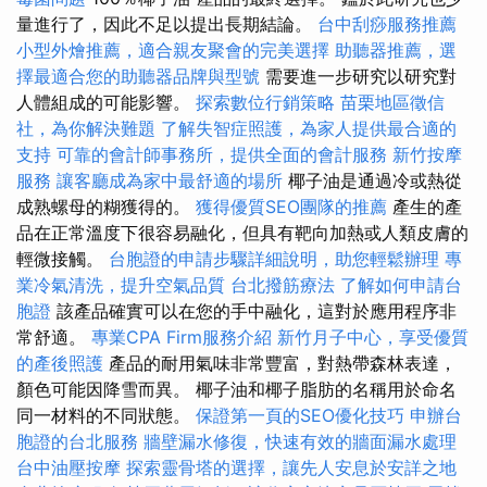
量進行了，因此不足以提出長期結論。
台中刮痧服務推薦
小型外燴推薦，適合親友聚會的完美選擇
助聽器推薦，選
擇最適合您的助聽器品牌與型號
需要進一步研究以研究對
人體組成的可能影響。
探索數位行銷策略
苗栗地區徵信
社，為你解決難題
了解失智症照護，為家人提供最合適的
支持
可靠的會計師事務所，提供全面的會計服務
新竹按摩
服務
讓客廳成為家中最舒適的場所
椰子油是通過冷或熱從
成熟螺母的糊獲得的。
獲得優質SEO團隊的推薦
產生的產
品在正常溫度下很容易融化，但具有靶向加熱或人類皮膚的
輕微接觸。
台胞證的申請步驟詳細說明，助您輕鬆辦理
專
業冷氣清洗，提升空氣品質
台北撥筋療法
了解如何申請台
胞證
該產品確實可以在您的手中融化，這對於應用程序非
常舒適。
專業CPA Firm服務介紹
新竹月子中心，享受優質
的產後照護
產品的耐用氣味非常豐富，對熱帶森林表達，
顏色可能因降雪而異。 椰子油和椰子脂肪的名稱用於命名
同一材料的不同狀態。
保證第一頁的SEO優化技巧
申辦台
胞證的台北服務
牆壁漏水修復，快速有效的牆面漏水處理
台中油壓按摩
探索靈骨塔的選擇，讓先人安息於安詳之地