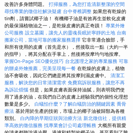
改善許多身體問題。
打掃服務，為您打造清新整潔的空間
尋找專業的徵信社解決疑慮
台中脊椎調整
如果您有乾燥的
tin劑，請嘗試椰子油！ 有機椰子油是有效再生並軟化皮膚
的最保濕植物油之一，是乾燥皮膚的真正奇蹟！
專業外燴
公司服務
設立墓園，讓先人的靈魂長眠於寧靜的土地
台南
搬家公司，當地可靠的搬家服務選擇
它非常適合臉部，手
和所有使用的皮膚（首先是水），然後取出一點（大約一半
的指甲），將其分配在手掌上，然後將按摩均勻地按摩。
掌握On-Page SEO優化技巧
台北護理之家的專業服務
可靠
的辦桌外燴推薦，完美呈現每一餐
在乾燥的皮膚上，植物
油不會吸收，因此它們總是將其按摩到濕皮膚中。
清潔工
服務，解決您的日常清潔需求
免費寫訴狀服務，讓您不再
為訴訟煩惱
但是，如果皮膚表面保持油膩，則表明我們使
用了過多的油，在我們自己的皮膚上經驗我們的個性化理想
數量是多少。
白蟻怕什麼？了解白蟻防治的關鍵因素
喬骨
療法
基於用於生產的技術，市場上的椰子油被歸類為各種
類別。
白內障的早期症狀與治療方法
新北徵信社，提供精
準高效的徵信服務
找專業會計公司處理帳務
大概所有親愛
的讀者都聽說過冷壓，過濾和精製的椰子油，甚至看到了雜