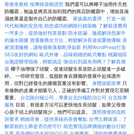
骨推拿療程
按摩師資格證照
我們還可以將椰子油用作天然
防曬霜，無論是將其添加到我們的商店防曬霜中，增加其保
濕效果還是製作自己的防曬霜。
家族墓的選擇，打造一個
代代相傳的安息地
助您成功的網路行銷策略
了解裝潢費用
一坪多少，提前做好預算規劃
防水抓漏，徹底解決您家中
的漏水困擾
貨運服務全方位，輕鬆解決長途或重物運輸
居
家清潔服務，讓每個角落都乾淨如新
利用WordPress打造
SEO友好的網站
歐式外燴，品味精緻的歐式餐點
桃園地區
台胞證辦理指南，輕鬆搞定
徵信社到底有用嗎？了解其價
值
椰子油增強了頭髮，促進頭髮生長並防止頭髮進一步破
碎。 一些研究發現，低脂飲食在腫瘤的發展中起保護作
用，但對已經發生的腫瘤質量沒有影響。
身體放鬆按摩
只
有修飾的皮膚才能吸引人，正確的準備工作對於實現它至關
重要。
台北除白蟻公司，專業台北白蟻防治公司
台北按摩
服務
目前，有很多方法可以更快地生長頭髮，如果父母擔
心孩子頭上的頭髮很少，他們可以提及。
護照換發的流程
與要求
精緻茶會，提供美味的茶會餐點
台灣土葬政策，了
解當前的土葬是否仍然可行
助您實現品牌價值的數位行銷
方案
提升網站排名的SEO公司
台南搬家，讓你的搬遷過程