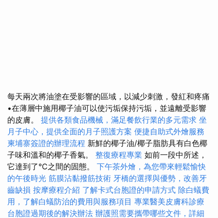
每天兩次將油塗在受影響的區域，以減少刺激，發紅和疼痛
•在薄層中施用椰子油可以使污垢保持污垢，並遠離受影響
的皮膚。
提供各類食品機械，滿足餐飲行業的多元需求
坐
月子中心，提供全面的月子照護方案
便捷自助式外燴服務
柬埔寨簽證的辦理流程
新鮮的椰子油/椰子脂肪具有白色椰
子味和溫和的椰子香氣。
整復療程專業
如前一段中所述，
它達到了°C之間的固態。
下午茶外燴，為您帶來輕鬆愉快
的午後時光
筋膜沾黏撥筋技術
牙橋的選擇與優勢，改善牙
齒缺損
按摩療程介紹
了解卡式台胞證的申請方式
除白蟻費
用，了解白蟻防治的費用與服務項目
專業醫美皮膚科診療
台胞證過期後的解決辦法
辦護照需要攜帶哪些文件，詳細