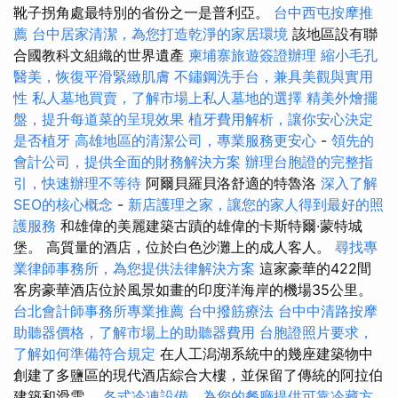
靴子拐角處最特別的省份之一是普利亞。
台中西屯按摩推
薦
台中居家清潔，為您打造乾淨的家居環境
該地區設有聯
合國教科文組織的世界遺產
柬埔寨旅遊簽證辦理
縮小毛孔
醫美，恢復平滑緊緻肌膚
不鏽鋼洗手台，兼具美觀與實用
性
私人墓地買賣，了解市場上私人墓地的選擇
精美外燴擺
盤，提升每道菜的呈現效果
植牙費用解析，讓你安心決定
是否植牙
高雄地區的清潔公司，專業服務更安心
-
領先的
會計公司，提供全面的財務解決方案
辦理台胞證的完整指
引，快速辦理不等待
阿爾貝羅貝洛舒適的特魯洛
深入了解
SEO的核心概念
-
新店護理之家，讓您的家人得到最好的照
護服務
和雄偉的美麗建築古蹟的雄偉的卡斯特爾·蒙特城
堡。 高質量的酒店，位於白色沙灘上的成人客人。
尋找專
業律師事務所，為您提供法律解決方案
這家豪華的422間
客房豪華酒店位於風景如畫的印度洋海岸的機場35公里。
台北會計師事務所專業推薦
台中撥筋療法
台中中清路按摩
助聽器價格，了解市場上的助聽器費用
台胞證照片要求，
了解如何準備符合規定
在人工潟湖系統中的幾座建築物中
創建了多鹽區的現代酒店綜合大樓，並保留了傳統的阿拉伯
建築和滑雪。
各式冷凍設備，為您的餐廳提供可靠冷藏方