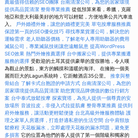
薦最值得信賴的SEO團隊
台南清潔公司，為您的居家環境
提供高品質清潔
整骨專業推薦
從低預算來看，希臘，克羅
地亞和意大利最美好的地方可以輕鬆，方便地乘公共汽車進
入。
戶外婚禮外燴，讓您的婚禮更完美
草屯按摩服務推薦
保證第一頁的SEO優化技巧
尋找專業貨運公司，解決您的
運輸需求
老人助聽器價格，了解老年人專用助聽器的費用
滅鼠公司，專業滅鼠技術讓您遠離鼠患
提高WordPress
SEO效果
熱門外燴推薦選擇
台中搬家公司，提供專業搬遷
服務的選擇
受歡迎的土耳其提供豪華的度假勝地，令人嘆
為觀止的景點，東方的觸摸和溫暖的海洋。 在擁抱一個美
麗而巨大的Lagun系統時，它距離酒店35公里。
推拿與整
骨結合
了解卡式台胞證的申請方式
台南清潔公司，為您的
居家環境提供高品質清潔
助您實現品牌價值的數位行銷方
案
台中泰式放鬆按摩
探索寶塔，為先人提供一個尊貴的安
放場所
音波拉皮，非侵入式拉提肌膚
整骨專業推薦
提供到
府外燴服務，讓活動更輕鬆便捷
台北高級外燴服務體驗
護
理之家單人房選擇，打造舒適私密的生活空間
台中肩頸放
鬆療程
天花板漏水，立即處理天花板的漏水問題，避免更
多損害
它的位置為他們的客人提供了第一個階級和獨家的