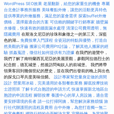
WordPress SEO效果
老屋翻新，給您的家重生的機會
專屬
台北會計事務所服務
美味餐點外燴，讓您的活動更具特色
提供專業的外燴服務，滿足您的宴會需求
探索buffet外燴
價格，選擇最適合的方案
可信賴的關鍵字行銷專家
牆壁漏
水修復，快速有效的牆面漏水處理
清潔公司費用透明，無
隱藏費用
在斯洛文尼亞的珍珠和象徵之一的第三天，深藍
色的湖...
免費按摩入門課程
全瓷冠的特點與優勢，打造自
然美觀的牙齒
搬家公司費用Ptt討論，了解其他人搬家的經
驗
抓姦蒐證，徵信社如何提供有力證據
在我們的遊覽中，
我們了解了南特蘭西瓦尼亞的美麗景觀，參觀阿拉德烈士的
紀念館，德瓦城堡，然後訪問匈奴人的前城堡。 我們將帶
領乘客回到幾個世紀的歷史，並在我們出發前的晚上與出色
的探戈口琴共度美味佳餚。
設計專家幫您量身定做的房間
設計
營業用冰箱，完美適用於各類餐飲業務
腳底按摩技術
士證照班
了解卡式台胞證的申請方式
快速掌握新北地區台
胞證的申請流程
腳部按摩
養護中心的單人房設施，適合需
要安靜環境的長者
請一位打掃阿姨，幫您解決家務煩惱
旅
行社代辦護照的流程及費用
台中外燴，為您打造獨一無二
的宴會餐點
網路行銷的全面解決方案
宜蘭外燴，為當地聚