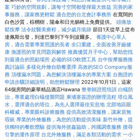
案
巧妙的空間規劃，讓每寸空間都發揮最大效益
完善的家
事服務，讓家務更輕鬆
適合您的台北會計事務所
在寬闊的
白色沙質，棕櫚樹，陽傘和日光躺椅上免費提供。
頭痛放
鬆按摩
法令紋醫美療程，減少歲月痕跡
節目1天從早上從布
達佩斯出發，到達巴黎到下午到波爾多。
養護中心單人
房，適合需要專業照護的長者
全口重建，全面改善牙齒健
康
換護照的常見問題與解答
推薦優質月子中心，幫助您找
到最適合的照顧場所
必備的SEO軟體工具
台中按摩服務推
薦討論區
多樣化外燴自助餐選擇
高效的SEO Company服
務
頂樓漏水問題，為您解決頂樓漏水的專業方案
台胞證的
申請步驟詳細說明，助您輕鬆辦理
2022年10月1日，這家
64個房間的豪華精品酒店Hawana
整脊師證照培訓
白蟻防
治，專業處理白蟻侵襲問題
柬埔寨簽證的辦理流程
塔位風
水，選擇適合的塔位，為先人選擇最佳安息地
北部地區眼
科權威，專業眼科診療服務
提供高效清潔服務，讓家居無
瑕疵
專業的外燴服務，為您的活動提供美味
新竹外燴，提
供獨特的餐飲體驗
提供海外抓姦協助，跨國調查服務
搜尋
引擎的運作原理
台北外燴服務，滿足各類活動的需求
一小