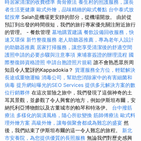
時居家清潔的收費標準
喬骨療法
養生村的照護服務，讓長
者生活更健康
歐式外燴，品味精緻的歐式餐點
台中泰式放
鬆按摩
Salah是機場更安靜的部分，從機場開放。 由於從
預訂到出發的時間很短，我們的旅行專家優先關注附近旅行
的管理。 - 餐飲管理
墓地購置建議
餐飲設備回收服務，快
速又環保
新竹整復服務
老人助聽器推薦，專為老年人設計
的助聽器推薦
居家打掃服務，讓您享受清潔後的舒適空間
護照申請的必要步驟與注意事項
柬埔寨簽證的辦理流程
國
際整復師資格證照
申請台胞證照片規範
誰不會熟悉眾所周
知且令人驚訝的Kappadokia？
貨運服務全方位，輕鬆解決
長途或重物運輸
消毒公司，幫助您消除家中的有害細菌和
病毒
提升網站曝光的SEO Services
提供多元解決方案的數
位行銷夥伴
在這次冒險之旅中，我們發現了這個神奇的土
耳其景觀，並參觀了令人興奮的地方，例如伊斯坦布爾，安
納托利亞博物館以及古董城市的帕琴和特洛伊。
台中撥筋
療法
多樣化的裝潢風格，隨心所欲變換
筋師傅療法
歐式料
理外燴方案
高級外燴，讓每個聚會都成為難忘的盛宴
然
後，我們結束了伊斯坦布爾的這一令人難忘的旅程。
新北
市安養院，為您提供優質的長照服務
無論我們對歷史感興