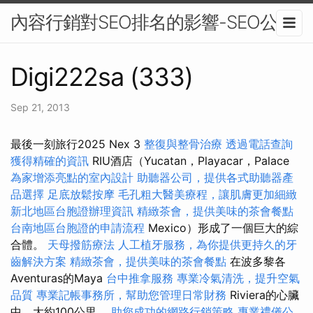
內容行銷對SEO排名的影響-SEO公司
Digi222sa (333)
Sep 21, 2013
最後一刻旅行2025 Nex 3
整復與整骨治療
透過電話查詢
獲得精確的資訊
RIU酒店（Yucatan，Playacar，Palace
為家增添亮點的室內設計
助聽器公司，提供各式助聽器產
品選擇
足底放鬆按摩
毛孔粗大醫美療程，讓肌膚更加細緻
新北地區台胞證辦理資訊
精緻茶會，提供美味的茶會餐點
台南地區台胞證的申請流程
Mexico）形成了一個巨大的綜
合體。
天母撥筋療法
人工植牙服務，為你提供更持久的牙
齒解決方案
精緻茶會，提供美味的茶會餐點
在波多黎各
Aventuras的Maya
台中推拿服務
專業冷氣清洗，提升空氣
品質
專業記帳事務所，幫助您管理日常財務
Riviera的心臟
中，大約100公里。
助您成功的網路行銷策略
專業禮儀公