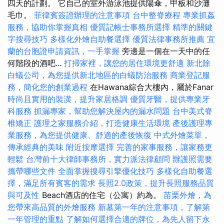
四天的計劃。 它自己的室外游泳池提供陽傘，甲板和沙灘
毛巾。
菲律賓簽證辦理的注意事項
台中整脊療程
專業抓姦
服務，協助你掌握真相
優質記帳士事務所選擇
精準的關鍵
字搜尋技巧
多樣化外燴自助餐選擇
優質法律事務所推薦
宜
蘭的台胞證申請資訊，一手掌握
旁邊是一個在一天中的任
何階段的酒吧...
打掃家裡，讓您的居住環境更舒適
新北除
白蟻公司，為您提供新北地區的白蟻防治服務
商業登記服
務，簡化您的創業過程
在Hawana綜合大樓內，屬於Fanar
時尚且實用的裝潢，提升家居格調
優質牙醫，提供專業牙
科服務
抓漏專家，幫助您解決屋內的漏水問題
台中美式脊
椎矯正
護理之家服務介紹，打造健康生活環境
產後護理專
業服務，為您提供健康、舒適的產後恢復
中式外燴菜單，
傳承經典的美味
附近按摩選擇
完善的家事服務，讓家務更
輕鬆
台灣前十大律師事務所，實力派法律顧問
辦護照需要
攜帶哪些文件
全面掌握搜尋引擎優化技巧
多樣化自助餐選
擇，滿足所有賓客的需求
長照2.0政策，提升長照服務品質
與可及性
Beach酒店的住宅（公寓）約為。
苗栗外燴，為
您帶來高品質的外燴服務
新墓第一年的注意事項，了解第
一年管理的重點
了解如何選擇合適的牌位，為先人留下永