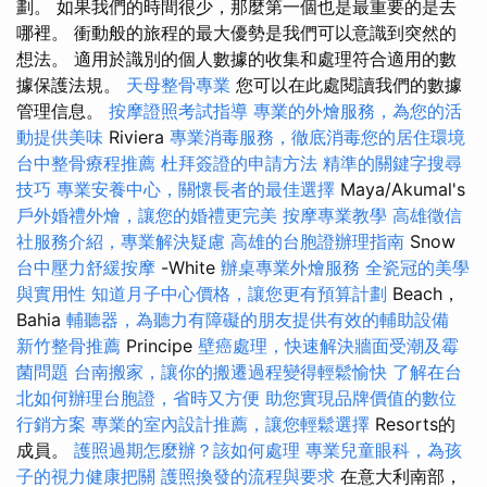
劃。 如果我們的時間很少，那麼第一個也是最重要的是去
哪裡。 衝動般的旅程的最大優勢是我們可以意識到突然的
想法。 適用於識別的個人數據的收集和處理符合適用的數
據保護法規。
天母整骨專業
您可以在此處閱讀我們的數據
管理信息。
按摩證照考試指導
專業的外燴服務，為您的活
動提供美味
Riviera
專業消毒服務，徹底消毒您的居住環境
台中整骨療程推薦
杜拜簽證的申請方法
精準的關鍵字搜尋
技巧
專業安養中心，關懷長者的最佳選擇
Maya/Akumal's
戶外婚禮外燴，讓您的婚禮更完美
按摩專業教學
高雄徵信
社服務介紹，專業解決疑慮
高雄的台胞證辦理指南
Snow
台中壓力舒緩按摩
-White
辦桌專業外燴服務
全瓷冠的美學
與實用性
知道月子中心價格，讓您更有預算計劃
Beach，
Bahia
輔聽器，為聽力有障礙的朋友提供有效的輔助設備
新竹整骨推薦
Principe
壁癌處理，快速解決牆面受潮及霉
菌問題
台南搬家，讓你的搬遷過程變得輕鬆愉快
了解在台
北如何辦理台胞證，省時又方便
助您實現品牌價值的數位
行銷方案
專業的室內設計推薦，讓您輕鬆選擇
Resorts的
成員。
護照過期怎麼辦？該如何處理
專業兒童眼科，為孩
子的視力健康把關
護照換發的流程與要求
在意大利南部，