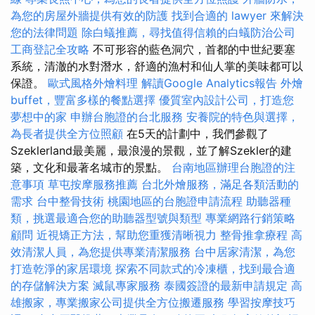
為您的房屋外牆提供有效的防護
找到合適的 lawyer 來解決
您的法律問題
除白蟻推薦，尋找值得信賴的白蟻防治公司
工商登記全攻略
不可形容的藍色洞穴，首都的中世紀要塞
系統，清澈的水對潛水，舒適的漁村和仙人掌的美味都可以
保證。
歐式風格外燴料理
解讀Google Analytics報告
外燴
buffet，豐富多樣的餐點選擇
優質室內設計公司，打造您
夢想中的家
申辦台胞證的台北服務
安養院的特色與選擇，
為長者提供全方位照顧
在5天的計劃中，我們參觀了
Szeklerland最美麗，最浪漫的景觀，並了解Szekler的建
築，文化和最著名城市的景點。
台南地區辦理台胞證的注
意事項
草屯按摩服務推薦
台北外燴服務，滿足各類活動的
需求
台中整骨技術
桃園地區的台胞證申請流程
助聽器種
類，挑選最適合您的助聽器型號與類型
專業網路行銷策略
顧問
近視矯正方法，幫助您重獲清晰視力
整骨推拿療程
高
效清潔人員，為您提供專業清潔服務
台中居家清潔，為您
打造乾淨的家居環境
探索不同款式的冷凍櫃，找到最合適
的存儲解決方案
滅鼠專家服務
泰國簽證的最新申請規定
高
雄搬家，專業搬家公司提供全方位搬遷服務
學習按摩技巧