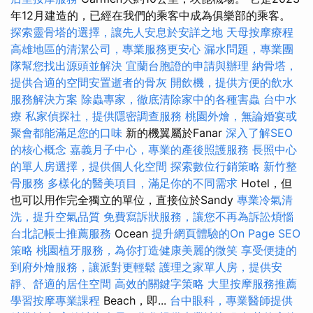
年12月建造的，已經在我們的乘客中成為俱樂部的乘客。
探索靈骨塔的選擇，讓先人安息於安詳之地
天母按摩療程
高雄地區的清潔公司，專業服務更安心
漏水問題，專業團
隊幫您找出源頭並解決
宜蘭台胞證的申請與辦理
納骨塔，
提供合適的空間安置逝者的骨灰
開飲機，提供方便的飲水
服務解決方案
除蟲專家，徹底清除家中的各種害蟲
台中水
療
私家偵探社，提供隱密調查服務
桃園外燴，無論婚宴或
聚會都能滿足您的口味
新的機翼屬於Fanar
深入了解SEO
的核心概念
嘉義月子中心，專業的產後照護服務
長照中心
的單人房選擇，提供個人化空間
探索數位行銷策略
新竹整
骨服務
多樣化的醫美項目，滿足你的不同需求
Hotel，但
也可以用作完全獨立的單位，直接位於Sandy
專業冷氣清
洗，提升空氣品質
免費寫訴狀服務，讓您不再為訴訟煩惱
台北記帳士推薦服務
Ocean
提升網頁體驗的On Page SEO
策略
桃園植牙服務，為你打造健康美麗的微笑
享受便捷的
到府外燴服務，讓派對更輕鬆
護理之家單人房，提供安
靜、舒適的居住空間
高效的關鍵字策略
大里按摩服務推薦
學習按摩專業課程
Beach，即...
台中眼科，專業醫師提供