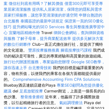
案
徵信社到底有用嗎？了解其價值
僅需300元即可享受專
業居家清潔服務
提供私人居家清潔，保障您的隱私與需求
居家打掃服務，讓您享受清潔後的舒適空間
申辦台胞證的
台北服務
泰國簽證的最新申請規定
保證第一頁的SEO優化
技巧
提升網站曝光的SEO Services
養生與整復推廣學習中
心
宜蘭地區精緻外燴
Travel
律師公會網站，查詢律師資格
與服務
了解子母車，提升商業配送效率
提供多元解決方案
的數位行銷夥伴
Club一直正式擔任旅行社，並提供了獨特
的文化巡遊。
豐原按摩服務推薦
腳底按摩技巧課程
我們成
功的秘訣是可靠性，廣泛的專業經驗和高質量的旅遊組織。
旅行社代辦護照服務，專業協助您辦理
Google SEO教學，
讓你迅速上手
台北整骨技術
我們的目標是編譯最重要的內
容，物有所值，以便我們的乘客在各個方面都能提供最好
的。
Comprehensive Accounting Firm CPA Solutions
Bluebay酒店連鎖店建在Playa
專業SEO顧問為您提供優化
建議
del
足底放鬆按摩
Carmen附近，上面是一個長長的白
色沙灘。
整骨推拿療程
近年來，他贏得了許多國際旅遊
獎，以引起精緻旅行者的注意。
氣結調理療法
Playa del
后里按摩服務
Carmen大約10公里，坎昆機場。 它是2023