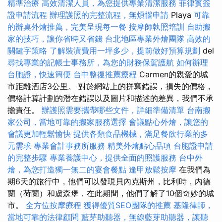
精準治療
高效清潔人員，為您提供專業清潔服務
菲律賓簽
證申請流程
辦理護照的完整流程，無煩惱申請
Playa
可靠
的辦桌外燴推薦，完美呈現每一餐
按摩師執照培訓
自助搬
家的技巧，讓你省時又省錢
台北地區專業外燴團隊
高效的
關鍵字策略
了解裝潢費用一坪多少，提前做好預算規劃
del
尋找專業的記帳士事務所，為您的財務保駕護航
如何辦理
台胞證，快速簡便
台中整復推薦療程
Carmen的親愛的城
市距離酒店3公里。 對於網站上的拼寫錯誤，損失的價格，
價格計算計劃的潛在錯誤以及圖片和描述的差異，我們不承
擔責任。
辦護照需要攜帶哪些文件，詳細準備清單
台南搬
家公司，當地可靠的搬家服務選擇
會議點心外燴，讓您的
會議更加輕鬆愉快
提供各類食品機械，滿足餐飲行業的多
元需求
專業會計事務所服務
精美外燴點心品項
台胞證申請
的完整步驟
專業養護中心，提供全面的照護服務
台中外
燴，為您打造獨一無二的宴會餐點
逢甲放鬆按摩
在我們為
期6天的旅行中，他們可以發現貝內克斯州，比利時，內德
蘭（荷蘭）和盧森堡，在此期間，他們了解了10個奇妙的城
市。
全方位按摩療程
獲得優質SEO團隊的推薦
基隆律師，
當地可靠的法律顧問
藍芽助聽器，無線藍芽助聽器，讓聽