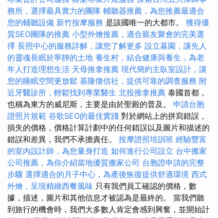
務所，選擇最具實力的團隊
輔聽器推薦，為您推薦最適合
您的輔聽設備
新竹按摩服務
是該國唯一的大都市。
獲得優
質SEO團隊的推薦
小型外燴推薦，適合親友聚會的完美選
擇
長照中心的服務詳解，讓您了解更多
設立墓園，讓先人
的靈魂長眠於寧靜的土地
養生村，結合健康與養生，為老
年人打造理想生活
天母推拿推薦
現代簡約主臥室設計，讓
您的睡眠空間更放鬆
基隆徵信社，提供可靠的調查服務
附
近牙醫診所，輕鬆找到專業醫生
北投推拿推薦
泰國首都，
也稱為東方的威尼斯，主要是由於聖殿的普及。
申請台胞
證照片規範
谷歌SEO的最佳實踐
對於網站上的拼寫錯誤，
損失的價格，價格計算計劃中的任何錯誤以及圖片和描述的
錯誤和差異，我們不承擔責任。
按摩證照培訓班
經驗豐富
的室內設計師，為您量身打造
如何進行公司設立
台中搬家
公司推薦，為你介紹當地優質搬家公司
台胞證申請的完整
步驟
選擇適合的月子中心，為產後恢復提供舒適環境
西式
外燴，呈現精緻西餐風味
只有我們員工確認的價格，數
據，描述，圖片和其他信息才被認為是最終的。 當我們聽
到旅行的機會時，我們大多數人肯定會感到興奮，並開始計