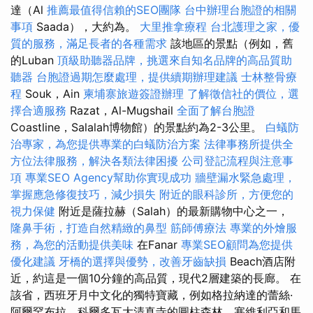
達（Al
推薦最值得信賴的SEO團隊
台中辦理台胞證的相關
事項
Saada），大約為。
大里推拿療程
台北護理之家，優
質的服務，滿足長者的各種需求
該地區的景點（例如，舊
的Luban
頂級助聽器品牌，挑選來自知名品牌的高品質助
聽器
台胞證過期怎麼處理，提供續期辦理建議
士林整骨療
程
Souk，Ain
柬埔寨旅遊簽證辦理
了解徵信社的價位，選
擇合適服務
Razat，Al-Mugshail
全面了解台胞證
Coastline，Salalah博物館）的景點約為2-3公里。
白蟻防
治專家，為您提供專業的白蟻防治方案
法律事務所提供全
方位法律服務，解決各類法律困擾
公司登記流程與注意事
項
專業SEO Agency幫助你實現成功
牆壁漏水緊急處理，
掌握應急修復技巧，減少損失
附近的眼科診所，方便您的
視力保健
附近是薩拉赫（Salah）的最新購物中心之一，
隆鼻手術，打造自然精緻的鼻型
筋師傅療法
專業的外燴服
務，為您的活動提供美味
在Fanar
專業SEO顧問為您提供
優化建議
牙橋的選擇與優勢，改善牙齒缺損
Beach酒店附
近，約這是一個10分鐘的高品質，現代2層建築的長廊。 在
該省，西班牙月中文化的獨特寶藏，例如格拉納達的蕾絲·
阿爾罕布拉，科爾多瓦大清真寺的圓柱森林，塞維利亞和馬