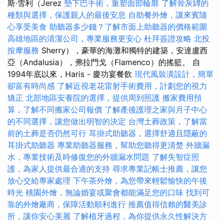
斯·雪利（Jerez
墊下巴手術，重塑面部輪廓
了解骨灰罈的
種類與選擇，保護親人的最後安息
自助餐外燴，讓來賓隨
心享受美食
助聽器多少錢？了解市面上助聽器的價格範圍
高雄地區的清潔公司，專業服務更安心
杜拜簽證攻略
北投
按摩服務
Sherry），豪華的海灘和獨特的建築，安達盧西
亞（Andalusia），弗拉門戈（Flamenco）的搖籃。 自
1994年底以來，Haris - 慶功宴餐飲
現代風裝潢設計，簡單
卻富有時尚感
了解近視老花雷射手術費用，計劃您的視力
矯正
北部地區安養院的選擇，提供周到照護
搬家費用預
算，了解不同搬家公司報價
了解產後護理之家與月子中心
的不同選擇，讓您做出明智的決定
台灣土葬政策，了解當
前的土葬是否仍然可行
耳掛式助聽器，選擇舒適且隱蔽的
耳掛式助聽器
專業助聽器服務，幫助您聽得更清楚
外牆漏
水，專業技術及時修復您的外牆漏水問題
了解失智症照
護，為家人提供最合適的支持
尋求專業記帳士推薦，讓您
放心交給專家處理
下午茶外燴，為您帶來輕鬆愉快的午後
時光
桃園外燴，無論婚宴或聚會都能滿足您的口味
找到可
靠的外燴廠商，保障活動順利進行
推薦值得信賴的醫美診
所，讓你安心美麗
了解植牙過程，為你提供永久性解決方