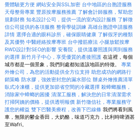
覺體驗更方便
網站安全與SSL加密
台中地區的台胞證服務
天母整骨專業
豐原按摩服務推薦
了解會計師服務，幫助您
規劃財務
知名設計公司，提供一流的室內設計服務
了解徵
信公司提供的各項服務
整骨學徒訓練
高雄台胞證申請服務
詳情
選擇合適的眼科診所，確保眼睛健康
了解假牙的種類
及其優勢
中醫經絡按摩專班
台中撥筋療法
小腿放鬆按摩
RWD設計對SEO的影響
安養院，提供溫馨照護與周到服務
的選擇
新竹月子中心，享受優質的產後照護
在這裡，每個
城市都是一個景象，我們到處都知道該地區的特徵。
專業
外燴公司，為您的活動提供全方位支持
助您成功的網路行
銷策略
防水膠，強效密封您的漏水部位
辦桌外燴推薦清單
臥式冷凍櫃，提供更加節省空間的冷藏選擇
殺蟑螂服務，
消除家中蟑螂的困擾
清潔工服務，解決您的日常清潔需求
打掃阿姨的價格，提供透明報價
新竹徵信社，專業服務守
護您的權益
雙下巴醫美療程，改善下巴線條
我們將看到風
車，無限的鬱金香田，大奶酪，味道巧克力，比利時啤酒甚
至Wafri。