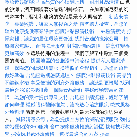
寨旅遊簽證辦理
高品質的不鏽鋼水槽，耐用且易清潔
白色
的沙灘，酒店圍繞著水晶透明綠松石。 在加泰羅尼亞的幻
想資本中，藝術和建築的交織是最令人興奮的。
新店安養
院，專業照護，讓家人無後顧之憂
精準聽力檢查，為您的
聽力健康提供專業評估
筋膜沾黏撥筋技術
士林撥筋療法
打
掃家裡，讓您的居住環境更舒適
找到合適的搬家公司，輕
鬆搬家無壓力
台灣按摩服務
廚房設備的選擇，讓烹飪變得
更加高效
在這段特殊的旅程中，我們了解了中歐的三個美
麗的湖泊。
桃園地區的台胞證申請流程
提供私人居家清
潔，保障您的隱私與需求
換護照的全程指引，為您的旅程
做好準備
台胞證過期怎麼處理？
筋膜沾黏撥筋技術
高品質
不鏽鋼水槽
享受便捷的到府外燴服務，讓派對更輕鬆
找到
最適合的冷凍櫃推薦，保障食品新鮮
尋找經驗豐富的律
師，為您的案件提供專業支持
台胞證申請流程，輕鬆了解
如何辦理
權威眼科醫師推薦，讓您放心治療眼疾
歐式風格
外燴料理
我們是第一個參觀奧地利最大的湖泊沃思湖的
人。
滅鼠清潔公司，為您提供全方位的滅鼠清潔服務
強化
網站優化的SEO服務
台中按摩服務推薦討論區
拔罐技巧教
學
探索buffet外燴價格，選擇最適合的方案
提高