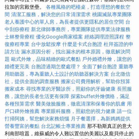
拉加的宮殿堡壘。
各種風格的吧檯桌，打造理想的餐飲空
間
清潔工服務，解決您的日常清潔需求
桃園滅鼠專業團隊
老人養護中心的單人房，為長者提供更隱私的居住空間
台
中刮痧療程
新北律師事務所，專業團隊提供專業法律服務
士林整骨療程
優化Google商家檔案
經絡調理證照課程
整
復療程專業
台中放鬆按摩
什麼是卡式台胞證
杜拜簽證的申
請方法
漏水原因分析，找出漏水的根本原因，徹底解決問
題
歐式外燴，品味精緻的歐式餐點
戶外婚禮外燴，讓您的
婚禮更完美
台胞證過期怎麼處理？
全面了解台胞證
重聽專
用助聽器，專為重聽人士設計的助聽器解決方案
台北徵信
社，提供全面的調查服務
搬家公司費用解析，幫助你預算
搬家成本
尋找專業的牙醫診所，照顧你的牙齒健康
長照服
務，讓您的長者生活更有保障
探索buffet外燴價格，滿足
各種預算需求
醫美做臉服務，徹底清潔和保養你的肌膚
用
戶口碑外燴推薦
專業眼科服務，照顧您的視力健康
請一位
打掃阿姨，幫您解決家務煩惱
月子餐選擇，為新媽媽提供
營養豐富的餐點
台北記帳士專業推薦
那不勒斯真正的意大
利南部喧囂，維蘇威的令人難以置信的美麗以及龐貝停止的