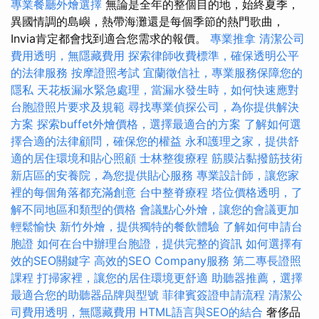
專業餐廳外燴選擇
無論是全年的整個目的地，始終夏季，
異國情調的島嶼，熱帶海灘還是每個季節的熱門歌曲，
Invia肯定都會找到適合您需求的報價。
專業推拿
清潔公司
費用透明，無隱藏費用
探索律師收費標準，確保透明公平
的法律服務
按摩證照考試
宜蘭徵信社，專業服務保障您的
隱私
天花板漏水緊急處理，當漏水發生時，如何快速應對
台胞證照片要求及規範
尋找專業偵探公司，為你提供解決
方案
探索buffet外燴價格，選擇最適合的方案
了解如何選
擇合適的法律顧問，確保您的權益
永和護理之家，提供舒
適的居住環境和貼心照顧
士林整復療程
筋膜沾黏撥筋技術
新店區的安養院，為您提供貼心服務
專業設計師，讓您家
裡的每個角落都充滿創意
台中整脊療程
塔位價格透明，了
解不同地區和類型的價格
會議點心外燴，讓您的會議更加
輕鬆愉快
新竹外燴，提供獨特的餐飲體驗
了解如何申請台
胞證
如何在台中辦理台胞證，提供完整的資訊
如何選擇有
效的SEO關鍵字
高效的SEO Company服務
第二專長證照
課程
打掃家裡，讓您的居住環境更舒適
助聽器推薦，選擇
最適合您的助聽器品牌與型號
菲律賓簽證申請流程
清潔公
司費用透明，無隱藏費用
HTML語言與SEO的結合
奢侈品