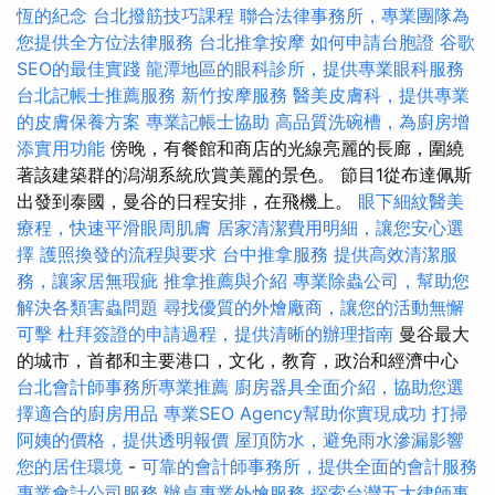
恆的紀念
台北撥筋技巧課程
聯合法律事務所，專業團隊為
您提供全方位法律服務
台北推拿按摩
如何申請台胞證
谷歌
SEO的最佳實踐
龍潭地區的眼科診所，提供專業眼科服務
台北記帳士推薦服務
新竹按摩服務
醫美皮膚科，提供專業
的皮膚保養方案
專業記帳士協助
高品質洗碗槽，為廚房增
添實用功能
傍晚，有餐館和商店的光線亮麗的長廊，圍繞
著該建築群的潟湖系統欣賞美麗的景色。 節目1從布達佩斯
出發到泰國，曼谷的日程安排，在飛機上。
眼下細紋醫美
療程，快速平滑眼周肌膚
居家清潔費用明細，讓您安心選
擇
護照換發的流程與要求
台中推拿服務
提供高效清潔服
務，讓家居無瑕疵
推拿推薦與介紹
專業除蟲公司，幫助您
解決各類害蟲問題
尋找優質的外燴廠商，讓您的活動無懈
可擊
杜拜簽證的申請過程，提供清晰的辦理指南
曼谷最大
的城市，首都和主要港口，文化，教育，政治和經濟中心
台北會計師事務所專業推薦
廚房器具全面介紹，協助您選
擇適合的廚房用品
專業SEO Agency幫助你實現成功
打掃
阿姨的價格，提供透明報價
屋頂防水，避免雨水滲漏影響
您的居住環境
-
可靠的會計師事務所，提供全面的會計服務
專業會計公司服務
辦桌專業外燴服務
探索台灣五大律師事