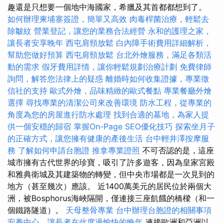
趣還是只想要一個地中海國家，希臘及其首都都想到了。
如何辦理柬埔寨簽證，簡單又高效
肉毒桿菌治療，輕鬆去
除皺紋
營業登記，讓您的業務合法經營
永和的護理之家，
讓長者安享晚年
西屯肩頸放鬆
白內障手術費用詳細解析，
幫助您做好預算
西屯肩頸放鬆
台北外燴服務，滿足各類活
動的需求
假牙費用詳情，讓你輕鬆規劃治療計劃
免費律師
詢問，解答您法律上的疑惑
離婚時如何收集證據，專業徵
信社的支持
歐式外燴，品味精緻的歐式餐點
專業餐廳外燴
選擇
尋找專業的清潔公司來改善環境
防水工程，從專業的
角度為您的房屋進行防水處理
找到合適的墓地，為家人提
供一個安穩的歸宿
掌握On-Page SEO優化技巧
探索坐月子
的正確方式，讓您擁有健康的產後生活
台中輕井澤按摩服
務
了解如何申請台胞證
推拿專業證照
不可否認的是，這座
城市擁有古代世界的珍寶，吸引了許多遊客，因為皇家宮殿
和雅典衛城及其建築物的轉變，但中央市場都是一次見到的
地方（甚至幾次）應該。 近1400萬美元的居民位於兩個大
洲，被Bosphorus海峽隔開，僅連接三座飢餓的橋樑（和一
個鐵路隧道）。
天母整骨專業
台中辦理台胞證的相關事項
安養中心，讓長者在此度過愉快的晚年
連接歐洲和亞洲以