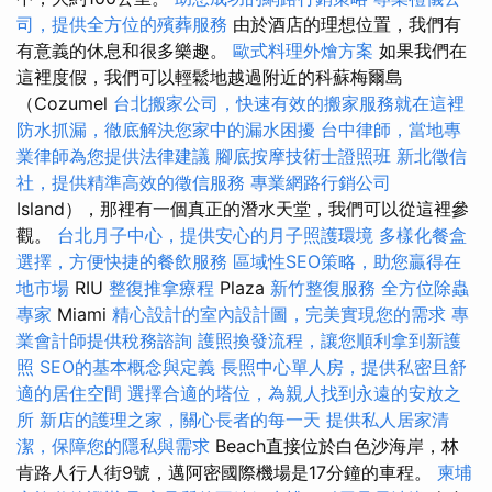
司，提供全方位的殯葬服務
由於酒店的理想位置，我們有
有意義的休息和很多樂趣。
歐式料理外燴方案
如果我們在
這裡度假，我們可以輕鬆地越過附近的科蘇梅爾島
（Cozumel
台北搬家公司，快速有效的搬家服務就在這裡
防水抓漏，徹底解決您家中的漏水困擾
台中律師，當地專
業律師為您提供法律建議
腳底按摩技術士證照班
新北徵信
社，提供精準高效的徵信服務
專業網路行銷公司
Island），那裡有一個真正的潛水天堂，我們可以從這裡參
觀。
台北月子中心，提供安心的月子照護環境
多樣化餐盒
選擇，方便快捷的餐飲服務
區域性SEO策略，助您贏得在
地市場
RIU
整復推拿療程
Plaza
新竹整復服務
全方位除蟲
專家
Miami
精心設計的室內設計圖，完美實現您的需求
專
業會計師提供稅務諮詢
護照換發流程，讓您順利拿到新護
照
SEO的基本概念與定義
長照中心單人房，提供私密且舒
適的居住空間
選擇合適的塔位，為親人找到永遠的安放之
所
新店的護理之家，關心長者的每一天
提供私人居家清
潔，保障您的隱私與需求
Beach直接位於白色沙海岸，林
肯路人行人街9號，邁阿密國際機場是17分鐘的車程。
柬埔