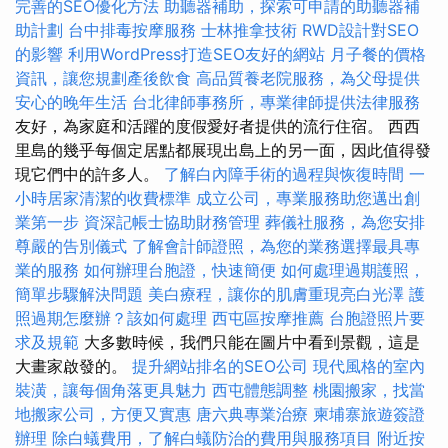
完善的SEO優化方法
助聽器補助，探索可申請的助聽器補
助計劃
台中排毒按摩服務
士林推拿技術
RWD設計對SEO
的影響
利用WordPress打造SEO友好的網站
月子餐的價格
資訊，讓您規劃產後飲食
高品質養老院服務，為父母提供
安心的晚年生活
台北律師事務所，專業律師提供法律服務
友好，為家庭和活躍的度假愛好者提供的流行住宿。 西西
里島的幾乎每個定居點都展現出島上的另一面，因此值得發
現它們中的許多人。
了解白內障手術的過程與恢復時間
一
小時居家清潔的收費標準
成立公司，專業服務助您邁出創
業第一步
資深記帳士協助財務管理
葬儀社服務，為您安排
尊嚴的告別儀式
了解會計師證照，為您的業務選擇最具專
業的服務
如何辦理台胞證，快速簡便
如何處理過期護照，
簡單步驟解決問題
美白療程，讓你的肌膚重現亮白光澤
護
照過期怎麼辦？該如何處理
西屯區按摩推薦
台胞證照片要
求及規範
大多數時候，我們只能在圖片中看到景觀，這是
大畫家啟發的。
提升網站排名的SEO公司
現代風格的室內
裝潢，讓每個角落更具魅力
西屯體態調整
桃園搬家，找當
地搬家公司，方便又實惠
唐六典專業治療
柬埔寨旅遊簽證
辦理
除白蟻費用，了解白蟻防治的費用與服務項目
附近按