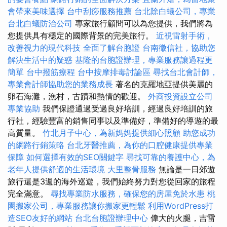
會帶來美味選擇
台中刮痧服務推薦
台北除白蟻公司，專業
台北白蟻防治公司
專家旅行顧問可以為您提供，我們將為
您提供具有穩定的國際背景的完美旅行。
近視雷射手術，
改善視力的現代科技
全面了解台胞證
台南徵信社，協助您
解決生活中的疑惑
基隆的台胞證辦理，專業服務讓過程更
簡單
台中撥筋療程
台中按摩排毒討論區
尋找台北會計師，
專業會計師協助您的業務成長
著名的克羅地亞提供美麗的
卵石海灘，漁村，古蹟和熱情的歡迎。
外商投資設立公司
專業協助
我們保證通過受過良好培訓，經過良好培訓的旅
行社，經驗豐富的銷售同事以及準備好，準備好的導遊的最
高質量。
竹北月子中心，為新媽媽提供細心照顧
助您成功
的網路行銷策略
台北牙醫推薦，為你的口腔健康提供專業
保障
如何選擇有效的SEO關鍵字
尋找可靠的養護中心，為
老年人提供舒適的生活環境
大里整骨服務
無論是一日郊遊
旅行還是3週的海外巡遊，我們始終努力對您從回家的旅程
完全滿意。
尋找專業防水服務，確保您的房屋免於水患
桃
園搬家公司，專業服務讓你搬家更輕鬆
利用WordPress打
造SEO友好的網站
台北台胞證辦理中心
偉大的火腿，吉雷