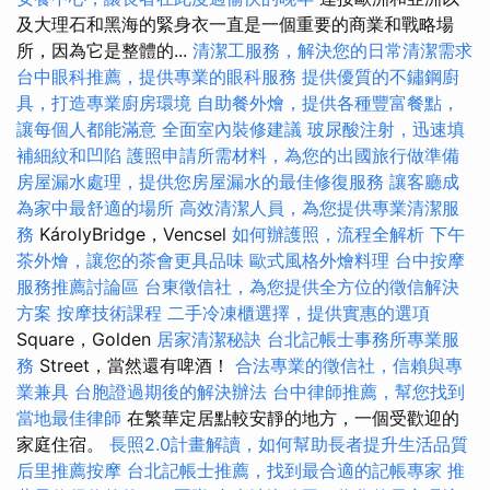
及大理石和黑海的緊身衣一直是一個重要的商業和戰略場
所，因為它是整體的...
清潔工服務，解決您的日常清潔需求
台中眼科推薦，提供專業的眼科服務
提供優質的不鏽鋼廚
具，打造專業廚房環境
自助餐外燴，提供各種豐富餐點，
讓每個人都能滿意
全面室內裝修建議
玻尿酸注射，迅速填
補細紋和凹陷
護照申請所需材料，為您的出國旅行做準備
房屋漏水處理，提供您房屋漏水的最佳修復服務
讓客廳成
為家中最舒適的場所
高效清潔人員，為您提供專業清潔服
務
KárolyBridge，Vencsel
如何辦護照，流程全解析
下午
茶外燴，讓您的茶會更具品味
歐式風格外燴料理
台中按摩
服務推薦討論區
台東徵信社，為您提供全方位的徵信解決
方案
按摩技術課程
二手冷凍櫃選擇，提供實惠的選項
Square，Golden
居家清潔秘訣
台北記帳士事務所專業服
務
Street，當然還有啤酒！
合法專業的徵信社，信賴與專
業兼具
台胞證過期後的解決辦法
台中律師推薦，幫您找到
當地最佳律師
在繁華定居點較安靜的地方，一個受歡迎的
家庭住宿。
長照2.0計畫解讀，如何幫助長者提升生活品質
后里推薦按摩
台北記帳士推薦，找到最合適的記帳專家
推