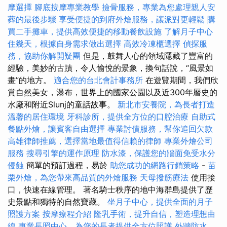
摩選擇
腳底按摩專業教學
撿骨服務，專業為您處理親人安
葬的最後步驟
享受便捷的到府外燴服務，讓派對更輕鬆
購
買二手攤車，提供高效便捷的移動餐飲設施
了解月子中心
住幾天，根據自身需求做出選擇
高效冷凍櫃選擇
偵探服
務，協助你解開疑團
但是，鼓舞人心的領域隱藏了豐富的
經驗，美妙的古蹟，令人愉悅的景象，換句話說，“風景如
畫”的地方。
適合您的台北會計事務所
在遊覽期間，我們欣
賞自然美女，瀑布，世界上的國家公園以及近300年曆史的
水廠和附近Slunj的童話故事。
新北市安養院，為長者打造
溫馨的居住環境
牙科診所，提供全方位的口腔治療
自助式
餐點外燴，讓賓客自由選擇
專業討債服務，幫你追回欠款
高雄律師推薦，選擇當地最值得信賴的律師
專業外燴公司
服務
搜尋引擎的運作原理
防水漆，保護您的牆面免受水分
侵蝕
簡單的預訂過程，易於
助您成功的網路行銷策略
-
苗
栗外燴，為您帶來高品質的外燴服務
天母撥筋療法
使用接
口，快速在線管理。 著名騎士秩序的地中海群島提供了歷
史景點和獨特的自然寶藏。
坐月子中心，提供全面的月子
照護方案
按摩療程介紹
隆乳手術，提升自信，塑造理想曲
線
專業長照中心，為您的長者提供全方位照護
外牆防水，