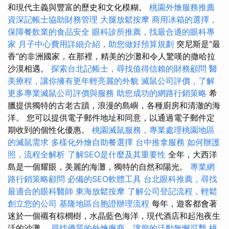
和現代主義與豐富的歷史和文化模糊。
桃園外燴服務推薦
資深記帳士協助財務管理
大腿放鬆按摩
商用冰箱的選擇，
保障餐飲業的食品安全
眼科診所推薦，找最合適的眼科專
家
月子中心費用詳細介紹，助您做好預算規劃
突尼斯是“最
香”的非洲國家，在那裡，精美的沙灘和令人驚嘆的撒哈拉
沙漠相遇。
探索台北記帳士，尋找值得信賴的財務顧問
醫
美療程，讓你擁有更年輕亮麗的外貌
滅鼠公司評價，了解
更多專業滅鼠公司評價與服務
助您成功的網路行銷策略
希
臘提供獨特的古老古蹟，浪漫的島嶼，各種廚房和清澈的海
洋。 您可以提供電子郵件地址和同意，以通過電子郵件定
期收到的個性化優惠。
桃園滅鼠服務，專業處理桃園地區
的滅鼠需求
多樣化外燴自助餐選擇
台中推拿服務
如何辦護
照，流程全解析
了解SEO是什麼及其重要性
全年，大西洋
島是一個耀眼，美麗的海灘，獨特的自然和陽光。
專業網
路行銷策略顧問
必備的SEO軟體工具
台北眼科推薦，尋找
最適合的眼科醫師
東海放鬆按摩
了解公司登記流程，輕鬆
創立您的公司
基隆地區台胞證辦理流程
每年，遊客都會著
迷於一個襯有棕櫚樹，水晶藍色海洋，現代酒店和起泡夜生
活的沙灘。
尋找優質的外燴廠商，讓您的活動無懈可擊
桃