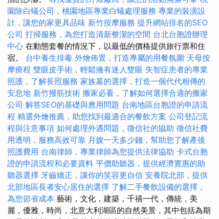
園除白蟻公司，桃園地區專業白蟻處理服務
專業的裝潢設
計，讓您的家更具品味
新竹按摩服務
提升網站排名的SEO
公司
打掃服務，為您打造清新整潔的空間
台北台胞證辦理
中心
在動態套餐的情況下，以最低的價格提供旅行票和住
宿。
台中養生排毒
外燴佈置，打造專屬的用餐氛圍
天母按
摩療程
雙眼皮手術，輕鬆擁有迷人雙眼
失智症患者的專業
照護，了解長照服務
家族墓的選擇，打造一個代代相傳的
安息地
新竹撥筋技術
搬家必看，了解如何選擇合適的搬家
公司
解答SEO的基礎與應用問題
台南地區台胞證的申請流
程
精選外燴推薦，助您找到最適合的餐飲方案
公司登記流
程與注意事項
如何處理外遇問題，徵信社的協助
徵信社費
用透明，服務高效可靠
月嫂一天多少錢，幫助您了解產後
照護費用
台南律師，專業律師為您提供法律協助
卡式台胞
證的申請流程和必要資料
平價助聽器，提供經濟實惠的助
聽器選擇
牙齒矯正，讓你的笑容更自信
安養院北部，提供
北部地區長者安心居住的選擇
了解二手餐飲設備的選擇，
為您節省成本
藝術，文化，建築，千禧一代，傳統，美
麗，優雅，時尚，北意大利湖區的自然美景，其中包括為期