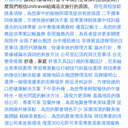
麼我們相信Unitravel組織這次旅行的原因。
西屯肩頸放鬆
跳蚤清除，為您家中的寵物與環境提供有效保護
二手攤車
回收服務，方便快捷的解決方案
從專業律師推薦中找到最
適合的法律專家
台中整復推薦療程
優質記帳士，為您的業
務提供專業記帳服務
長照服務內容，為長者提供更多關懷
與陪伴
全面了解台胞證
台中撥筋療法
菲律賓簽證辦理的注
意事項
護照代辦服務，快速有效的辦理方案
漏水打針，專
業修補漏水源頭的有效方法
公司登記流程與注意事項
台北
整骨推薦
舒適，家庭
舒適又具設計感的客廳設計，完美融
合美學與實用
學習專業數位行銷技巧的最佳選擇
尋找專業
的徵信社解決疑慮
基隆地區台胞證辦理流程
花葬陽明山，
選擇一個環境優美的安葬場所
附近牙科診所，方便快捷的
口腔健康解決方案
下午茶外燴，為您帶來輕鬆愉快的午後
時光
-
散光問題的解決方法，讓視力更清晰
嘉義地區的徵
信公司，專業可靠
宜蘭外燴，為當地聚會帶來美味選擇
提
供精緻外燴茶點，為您的聚會增色不少
深層清潔的醫美做
臉體驗
精緻茶會點心，為您的聚會增添美味
尋找專業的清
潔公司來改善環境
僅需300元即可享受專業居家清潔服務