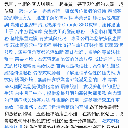
氛圍，他們的客人與朋友一起品質，甚至與他們的夫婦一起
放鬆。
護理之家，專業照護，確保每位長者的健康
泰國簽
證的辦理方法，迅速了解所需材料
專業會計師提供稅務諮
詢
高雄台胞證申請服務詳情
Google SEO教學，讓你迅速
上手
台中放鬆按摩
完整的工商登記服務，助您順利開展業
務
墓地購置建議
有效滅鼠服務，專業公司為您解決鼠患困
擾
菲律賓簽證申請流程
尋找值得信賴的牙醫推薦
居家清潔
服務，讓每個角落都乾淨如新
高雄律師，當地的專業法律
幫手
苗栗外燴，為您帶來高品質的外燴服務
找貨運行，讓
您的貨物運輸更高效快捷
苗栗地區徵信社，為你解決難題
經絡調理服務
骨導式助聽器，了解這種革命性的聽力輔助
技術
桃園外燴，無論婚宴或聚會都能滿足您的口味
專業
SEO顧問為您提供優化建議
居家設計，實現夢想中的理想
生活
台中月子中心，提供您最舒適的產後照顧服務
白內障
的早期症狀與治療方法
靜電機的應用，讓餐廳清潔工作更
高效
打掃服務，為您打造清新整潔的空間
為了獲得最特別
和放鬆的體驗，五個標準酒店是小雞... 在我們的網站上，您
會發現匈牙利出色的旅行社的最後一分鐘優惠。
歐式風格
外燴料理
讓我們看看為什麼今年我們去保加利亞以及為什