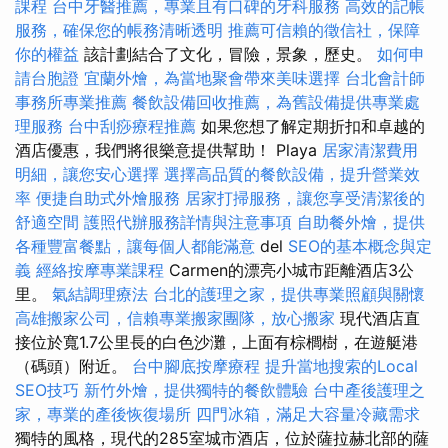
課程
台中牙醫推薦，專業且有口碑的牙科服務
高效的記帳
服務，確保您的帳務清晰透明
推薦可信賴的徵信社，保障
你的權益
該計劃結合了文化，冒險，景象，歷史。
如何申
請台胞證
宜蘭外燴，為當地聚會帶來美味選擇
台北會計師
事務所專業推薦
餐飲設備回收推薦，為舊設備提供專業處
理服務
台中刮痧療程推薦
如果您想了解定期折扣和卓越的
酒店優惠，我們將很樂意提供幫助！ Playa
居家清潔費用
明細，讓您安心選擇
選擇高品質的餐飲設備，提升營業效
率
便捷自助式外燴服務
居家打掃服務，讓您享受清潔後的
舒適空間
護照代辦服務詳情與注意事項
自助餐外燴，提供
各種豐富餐點，讓每個人都能滿意
del
SEO的基本概念與定
義
經絡按摩專業課程
Carmen的漂亮小城市距離酒店3公
里。
氣結調理療法
台北的護理之家，提供專業照顧與關懷
高雄搬家公司，信賴專業搬家團隊，放心搬家
現代酒店直
接位於寬1.7公里長的白色沙灘，上面有棕櫚樹，在遊艇港
（碼頭）附近。
台中腳底按摩療程
提升當地搜索的Local
SEO技巧
新竹外燴，提供獨特的餐飲體驗
台中產後護理之
家，專業的產後恢復場所
四門冰箱，滿足大容量冷藏需求
獨特的風格，現代的285室城市酒店，位於薩拉赫北部的薩