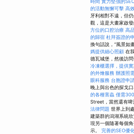
時間
實力堅強的SE
的活動無懈可擊
高
牙利相對不遠，但仍
觀，這是大畫家啟
方位的口腔治療
高
的歸宿
杜拜簽證的
換句話說，“風景如
媽提供細心照顧
在我
德瓦城堡，然後訪
冷凍櫃選擇，提供實
的外燴服務
辦護照
眼科服務
台胞證申
晚上與出色的探戈口琴共度
的各種害蟲
僅需30
Street，當然還有
法律問題
世界上到處
建築群的潟湖系統欣
現另一個隨著每個角
示。
完善的SEO優