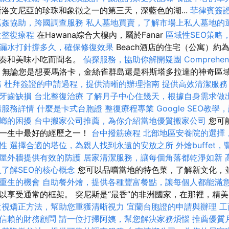
洛文尼亞的珍珠和象徵之一的第三天，深藍色的湖...
菲律賓簽
抓姦協助，跨國調查服務
私人墓地買賣，了解市場上私人墓地的
投整復療程
在Hawana綜合大樓內，屬於Fanar
區域性SEO策略
漏水打針撐多久，確保修復效果
Beach酒店的住宅（公寓）約
節奏和美味小吃而聞名。
偵探服務，協助你解開疑團
Comprehens
無論您是想要馬洛卡，金絲雀群島還是科斯塔多拉達的神奇區
務
杜拜簽證的申請過程，提供清晰的辦理指南
提供高效清潔服務
牙齒缺損
台北整復治療
了解月子中心住幾天，根據自身需求做
請服務詳情
什麼是卡式台胞證
整復療程專業
Google SEO教
螂的困擾
台中搬家公司推薦，為你介紹當地優質搬家公司
您可
有一生中最好的經歷之一！
台中撥筋療程
北部地區安養院的選擇
性
選擇合適的塔位，為親人找到永遠的安放之所
外燴buffe
屋外牆提供有效的防護
居家清潔服務，讓每個角落都乾淨如新
入了解SEO的核心概念
您可以品嚐當地的特色菜，了解新文化，
重生的機會
自助餐外燴，提供各種豐富餐點，讓每個人都能滿
以享受通常的框架。 突尼斯是“最香”的非洲國家，在那裡，精
近視矯正方法，幫助您重獲清晰視力
宜蘭台胞證的申請與辦理
工
信賴的財務顧問
請一位打掃阿姨，幫您解決家務煩惱
推薦優質