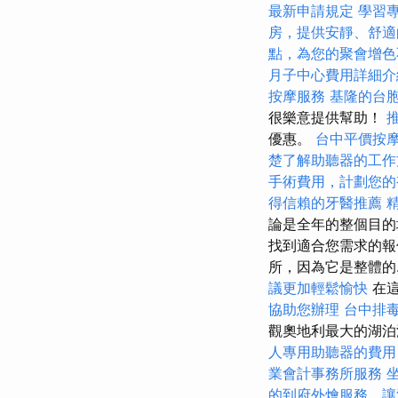
最新申請規定
學習
房，提供安靜、舒適
點，為您的聚會增色
月子中心費用詳細介
按摩服務
基隆的台
很樂意提供幫助！
優惠。
台中平價按
楚了解助聽器的工作
手術費用，計劃您的
得信賴的牙醫推薦
論是全年的整個目的
找到適合您需求的報
所，因為它是整體的.
議更加輕鬆愉快
在這
協助您辦理
台中排
觀奧地利最大的湖
人專用助聽器的費用
業會計事務所服務
的到府外燴服務，讓