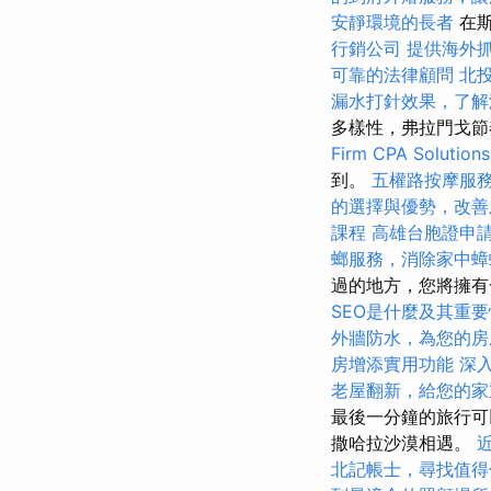
安靜環境的長者
在斯
行銷公司
提供海外
可靠的法律顧問
北
漏水打針效果，了解
多樣性，弗拉門戈
Firm CPA Solutions
到。
五權路按摩服
的選擇與優勢，改善
課程
高雄台胞證申
螂服務，消除家中蟑
過的地方，您將擁
SEO是什麼及其重要
外牆防水，為您的房
房增添實用功能
深
老屋翻新，給您的家
最後一分鐘的旅行可
撒哈拉沙漠相遇。
北記帳士，尋找值得