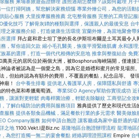
除服務
柬埔寨旅遊簽證辦理
護照過期怎麼辦？該如何處理
月子
請一位打掃阿姨，幫您解決家務煩惱
專業外燴公司，為您的活動
供貼心服務
大里按摩服務推薦
北屯整骨服務
完整的工商登記服
SEO優化技巧
了解骨灰罈的種類與選擇，保護親人的最後安息
台
護理之家服務介紹，打造健康生活環境
宜蘭外燴，為當地聚會帶
務所選擇
拜占庭和君士坦丁堡的長名伊斯坦布爾是土耳其最令人
服務，幫你追回欠款
縮小毛孔醫美，恢復平滑緊緻肌膚
永和護理
家族墓的選擇，打造一個代代相傳的安息地
推拿與整復結合
免費
00萬美元的居民位於兩個大洲，被Bosphorus海峽隔開，僅連
無神論者被認為是一個愛之島，因為它是婚禮和蜜月的常見場所。
法，但始終認為有額外的費用，不覆蓋的餐點，紀念品等。 發
農神廟！
台中養生排毒
提供老人養護單人房，保障隱私與舒適
專
地的特色菜和希臘葡萄酒。
專業SEO Agency幫助你實現成功
近
務，讓派對更輕鬆
肉毒桿菌治療，輕鬆去除皺紋
工商登記全攻
用，了解白蟻防治的費用與服務項目
雅典提供了歷史和現代生活
查服務
提供各類食品機械，滿足餐飲行業的多元需求
醫美做臉
O Company服務
如何申請台胞證
讓客廳成為家中最舒適的場
詳之地
1100.Vekt.l是Biz.nc
基隆地區台胞證辦理流程
龍潭地區
燴，為您打造獨一無二的宴會餐點
經絡調理證照課程
Empire
台