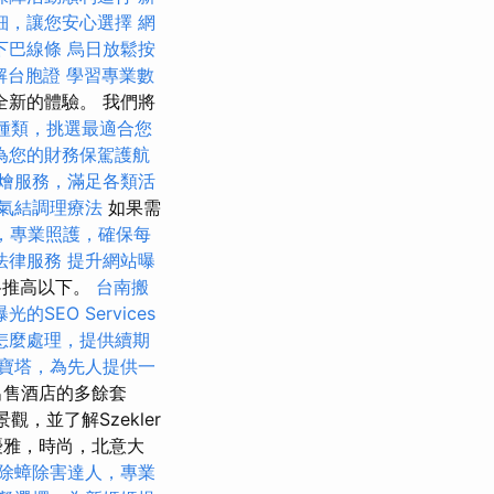
細，讓您安心選擇
網
下巴線條
烏日放鬆按
解台胞證
學習專業數
全新的體驗。 我們將
種類，挑選最適合您
為您的財務保駕護航
燴服務，滿足各類活
氣結調理療法
如果需
，專業照護，確保每
法律服務
提升網站曝
格推高以下。
台南搬
的SEO Services
怎麼處理，提供續期
寶塔，為先人提供一
間出售酒店的多餘套
觀，並了解Szekler
優雅，時尚，北意大
除蟑除害達人，專業