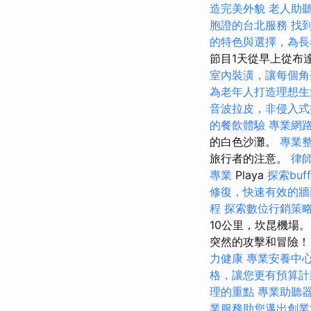
造完美外貌
老人助
胞證的台北服務
找
的特色與選擇，為長
節目1天從早上從布
室內裝潢，讓每個角
為老年人打造理想生
音波拉皮，非侵入式
的餐飲體驗
專業網
的白色沙灘。
專業
旅行者的注意。
律
專業
Playa
探索bu
修復，快速有效的牆
程
探索數位行銷策
10公里，坎昆機場
突然的攻擊和冒險！ 
力健康
專業安養中
格，讓您更有預算計
理的重點
專業助聽
業服務助您邁出創業