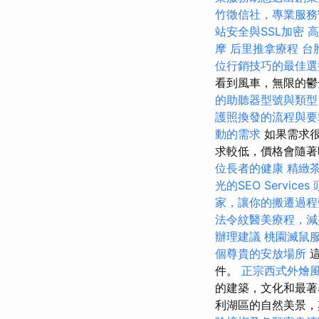
竹徵信社，專業服務
站安全與SSL加密
高
摩
后里推拿療程
台
位行銷技巧的最佳選
看到風車，無限的鬱
的助聽器型號與類型
護照換發的流程與要
動的需求
如果需求很
求較低，價格會隨
位長者的健康
精緻
光的SEO Services
家，讓你的搬遷過程
法令紋醫美療程，減
辦理建議
桃園滅鼠
個尊貴的安放場所
這
件。
正宗西式外燴
的建築，文化和最著
利湖區的自然美景