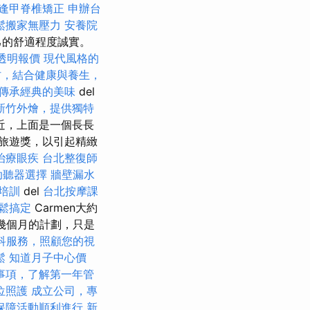
逢甲脊椎矯正
申辦台
鬆搬家無壓力
安養院
己的舒適程度誠實。
透明報價
現代風格的
村，結合健康與養生，
傳承經典的美味
del
新竹外燴，提供獨特
附近，上面是一個長長
旅遊獎，以引起精緻
治療眼疾
台北整復師
助聽器選擇
牆壁漏水
照培訓
del
台北按摩課
鬆搞定
Carmen大約
幾個月的計劃，只是
科服務，照顧您的視
鬆
知道月子中心價
事項，了解第一年管
位照護
成立公司，專
保障活動順利進行
新