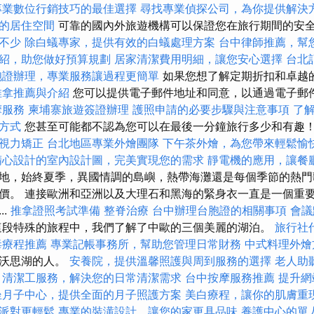
專業數位行銷技巧的最佳選擇
尋找專業偵探公司，為你提供解決
的居住空間
可靠的國內外旅遊機構可以保證您在旅行期間的安
不少
除白蟻專家，提供有效的白蟻處理方案
台中律師推薦，幫
紹，助您做好預算規劃
居家清潔費用明細，讓您安心選擇
台北
胞證辦理，專業服務讓過程更簡單
如果您想了解定期折扣和卓越
推拿推薦與介紹
您可以提供電子郵件地址和同意，以通過電子郵
摩服務
柬埔寨旅遊簽證辦理
護照申請的必要步驟與注意事項
了
方式
您甚至可能都不認為您可以在最後一分鐘旅行多少和有趣
視力矯正
台北地區專業外燴團隊
下午茶外燴，為您帶來輕鬆愉
精心設計的室內設計圖，完美實現您的需求
靜電機的應用，讓餐
地，始終夏季，異國情調的島嶼，熱帶海灘還是每個季節的熱門歌曲
價。 連接歐洲和亞洲以及大理石和黑海的緊身衣一直是一個重
..
推拿證照考試準備
整脊治療
台中辦理台胞證的相關事項
會議
段特殊的旅程中，我們了解了中歐的三個美麗的湖泊。
旅行社
毒療程推薦
專業記帳事務所，幫助您管理日常財務
中式料理外
泊沃思湖的人。
安養院，提供溫馨照護與周到服務的選擇
老人助
清潔工服務，解決您的日常清潔需求
台中按摩服務推薦
提升網
坐月子中心，提供全面的月子照護方案
美白療程，讓你的肌膚重
派對更輕鬆
專業的裝潢設計，讓您的家更具品味
養護中心的單