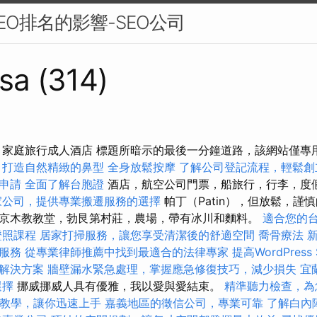
EO排名的影響-SEO公司
sa (314)
提供！家庭旅行成人酒店 標題所暗示的最後一分鐘道路，該網站僅
，打造自然精緻的鼻型
全身放鬆按摩
了解公司登記流程，輕鬆創
申請
全面了解台胞證
酒店，航空公司門票，船旅行，行李，度
家公司，提供專業搬遷服務的選擇
帕丁（Patin），但放鬆，謹
京木教教堂，勃艮第村莊，農場，帶有冰川和麵料。
適合您的
證照課程
居家打掃服務，讓您享受清潔後的舒適空間
喬骨療法
服務
從專業律師推薦中找到最適合的法律專家
提高WordPress
解決方案
牆壁漏水緊急處理，掌握應急修復技巧，減少損失
宜
選擇
挪威挪威人具有優雅，我以愛與愛結束。
精準聽力檢查，為
SEO教學，讓你迅速上手
嘉義地區的徵信公司，專業可靠
了解白內