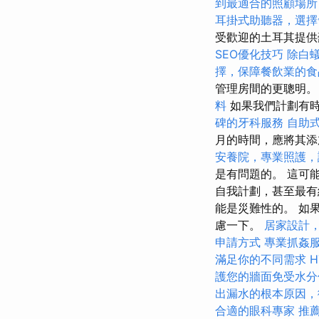
到最適合的照顧場所
耳掛式助聽器，選擇
受歡迎的土耳其提供
SEO優化技巧
除白
擇，保障餐飲業的食
管理房間的更聰明
料
如果我們計劃有
碑的牙科服務
自助
月的時間，應將其
安養院，專業照護，
是有問題的。 這可
自我計劃，甚至最有
能是災難性的。 如
慮一下。
居家設計
申請方式
專業抓姦
滿足你的不同需求
護您的牆面免受水分
出漏水的根本原因，
合適的眼科專家
推