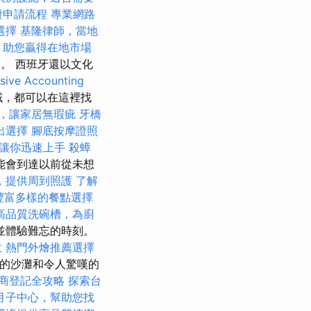
證申請流程
專業網路
選擇
基隆律師，當地
，助您贏得在地市場
為。 西班牙還以文化
ive Accounting
域，都可以在這裡找
，讓家居無瑕疵
牙橋
出選擇
腳底按摩證照
學，讓你迅速上手
殺蟑
能會到達以前從未想
，提供周到照護
了解
t，豐富多樣的餐點選擇
高品質洗碗槽，為廚
並體驗難忘的時刻。
意
熱門外燴推薦選擇
美的沙灘和令人驚嘆的
商登記全攻略
探索台
月子中心，幫助您找