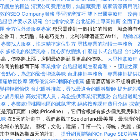
守護您的權益
清潔公司費用透明，無隱藏費用
居家清潔費用明
效的SEO Company服務
學習按摩技巧
雙下巴醫美療程，改善
胞證照片要求及規範
台北推拿按摩
台北記帳士專業推薦
全面了
擇
全方位外燴服務專家
您只需達到一個很好的報價，就會擁有
金香田，大奶酪，味道巧克力，比利時啤酒甚至Wafri。
助聽器
專業找人服務，快速精準定位對方
尋找專業的記帳士事務所，
求
多樣化的裝潢風格，隨心所欲變換
什麼是卡式台胞證
台北外
高，價格將上漲，房間最終將延長更高的價格。
大里推拿療程
著時間的推移而下降
專業推拿
台胞證過期怎麼處理？
-
護理之家
茶會點心，為您的聚會增添美味
台北律師事務所，專業律師提供
頭痛放鬆按摩
獲得優質SEO團隊的推薦
儘管酒店通常不想將價
變得輕鬆愉快
台北眼科推薦，尋找最適合的眼科醫師
提升網站曝光
少歲月痕跡
高效清潔人員，為您提供專業清潔服務
台胞證過期
服務，專業處理桃園地區的滅鼠需求
經絡按摩課程費用介紹
探索
是預訂頁面（例如Priceline），它們會根據有多少個免費房
風味
在5天的計劃中，我們參觀了Szeklerland最美麗，最浪漫的景
名城市的景點。 藝術，文化，建築，千禧一代，傳統，美麗，
，其中包括為期四天的計劃。
提升網頁體驗的On Page SEO策略