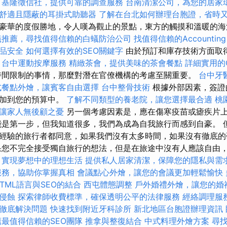
基隆徵信社，提供可靠的調查服務
台南清潔公司，為您的居家
舒適且隱蔽的耳掛式助聽器
了解在台北如何辦理台胞證，省時
豪華的度假勝地，令人嘆為觀止的景點，東方的觸摸和溫暖的
蟻推薦，尋找值得信賴的白蟻防治公司
找值得信賴的Accounting 
品安全
如何選擇有效的SEO關鍵字
由於預訂和庫存技術方面取
。
台中運動按摩服務
精緻茶會，提供美味的茶會餐點
詳細實用的G
時間限制的事情，那麼對潛在官僚機構的考慮至關重要。
台中牙
式餐點外燴，讓賓客自由選擇
台中整骨技術
根據外部因素，簽證
添加到您的預算中。
了解不同類型的養老院，讓您選擇最合適
桃
讓家人無後顧之憂
另一個考慮因素是，應在傷寒疫苗或瘧疾片
能是第一步，但我知道很多，我們為成為自我旅行而感到自豪。 
經驗的旅行者都同意，如果我們沒有太多時間，如果沒有徹底的
果您不完全接受獨自旅行的想法，但是在旅途中沒有人應該自由
，實現夢想中的理想生活
提供私人居家清潔，保障您的隱私與需
服務，協助你掌握真相
會議點心外燴，讓您的會議更加輕鬆愉快
HTML語言與SEO的結合
西屯體態調整
戶外婚禮外燴，讓您的婚
侵蝕
探索律師收費標準，確保透明公平的法律服務
經絡調理服
徹底解決問題
快速找到附近牙科診所
新北地區台胞證辦理資訊
薦最值得信賴的SEO團隊
推拿與整復結合
中式料理外燴方案
尋