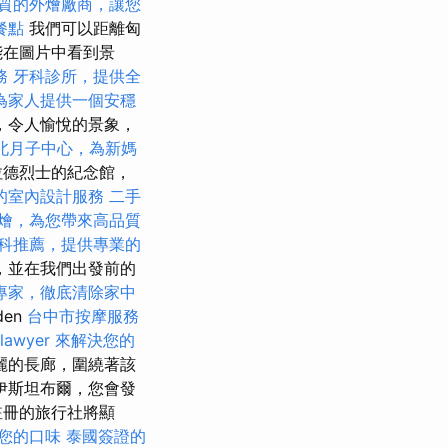
質的外燴廠商，讓您
餐點
我們可以距離匈
能在圖片中看到景
務
牙科診所，提供全
為家人提供一個安穩
，令人愉悅的景象，
北月子中心，為新媽
拉德烈士的紀念館，
的室內設計服務
二手
燴，為您帶來高品質
科推薦，提供專業的
，並在我們出發前的
專家，徹底清除家中
den
台中市按摩服務
lawyer 來解決您的
麗的長廊，圍繞著該
伊斯坦布爾，您會發
註冊的旅行社將顯
您的口味
泰國簽證的