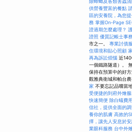
除蟑螂及各類害蟲清
供營養豐富的餐點
區的安養院，為您提
務
掌握On-Page 
證過期怎麼處理？
證照
優質記帳士事
市之一。
專業討債
住環境和貼心照顧
再為訴訟煩惱
近14
一個鐵路隧道）。 
保持在預算中的好方
觀雅典衛城和帕台
家
不要忘記品嚐當
受便捷的到府外燴服
快速簡便
除白蟻費
信社，提供全面的調
養你的肌膚
高效的SE
擇，讓先人安息於安
業眼科服務
台中外