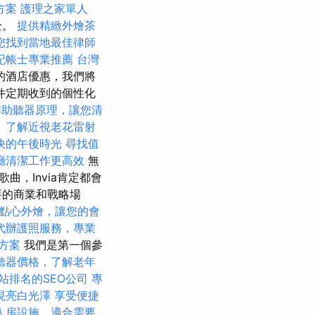
方案
護理之家單人
全。
提供精緻外燴茶
您找到當地最佳律師
記帳士專業推薦
台灣
的酒店優惠，我們將
件定期收到的個性化
解助聽器原理，讓您清
！
了解近視老花雷射
快的午後時光
尋找值
廳清潔工作更高效
無
，Invia肯定都會
要的商業和戰略場
點心外燴，讓您的會
代辦護照服務，專業
燴方案
我們是第一個參
聽器價格，了解老年
站排名的SEO公司
專
現亮白光澤
享受便捷
人房設施，適合需要