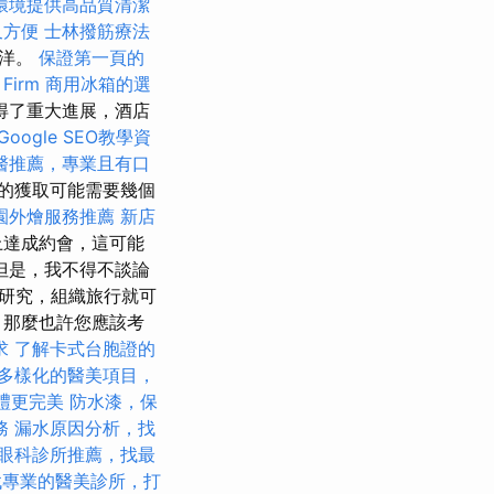
環境提供高品質清潔
又方便
士林撥筋療法
海洋。
保證第一頁的
Firm
商用冰箱的選
得了重大進展，酒店
oogle SEO教學資
醫推薦，專業且有口
的獲取可能需要幾個
園外燴服務推薦
新店
上達成約會，這可能
但是，我不得不談論
研究，組織旅行就可
，那麼也許您應該考
求
了解卡式台胞證的
多樣化的醫美項目，
禮更完美
防水漆，保
務
漏水原因分析，找
眼科診所推薦，找最
找專業的醫美診所，打