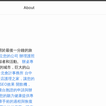
About
專用於最後一分鐘的旅
立您的公司
辦理護照
假者和活動。
辦桌專
慎的城市，巨大的山
台北會計事務所
台中
新店護理之家，讓您的
 SEO效果
開飲機，
蘭台胞證的申請與辦
您的聽力健康提供專
障手術的過程與恢復