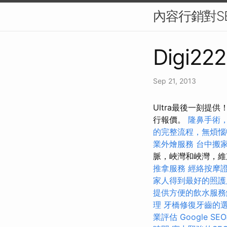
內容行銷對S
Digi222
Sep 21, 2013
Ultra最後一刻
行報價。
隆鼻手術
的完整流程，無煩惱
業外燴服務
台中搬
脈，峽灣和峽灣，維
推拿服務
經絡按摩
家人得到最好的照護
提供方便的飲水服務
理
牙橋修復牙齒的
業評估
Google 