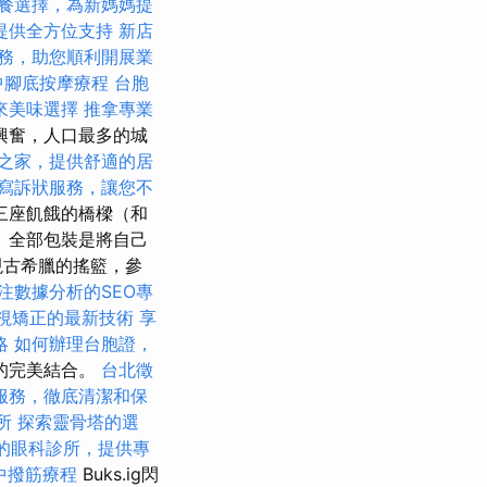
餐選擇，為新媽媽提
提供全方位支持
新店
務，助您順利開展業
中腳底按摩療程
台胞
來美味選擇
推拿專業
興奮，人口最多的城
之家，提供舒適的居
寫訴狀服務，讓您不
接三座飢餓的橋樑（和
 全部包裝是將自己
現古希臘的搖籃，參
注數據分析的SEO專
視矯正的最新技術
享
略
如何辦理台胞證，
的完美結合。
台北徵
服務，徹底清潔和保
所
探索靈骨塔的選
的眼科診所，提供專
中撥筋療程
Buks.ig閃