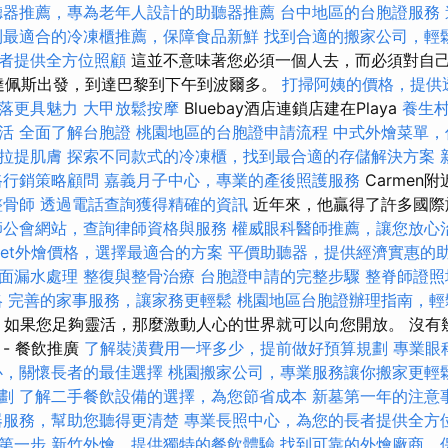
聽器推薦，專為老年人設計的助聽器推薦
台中地區的台胞證服務
到最適合的冷凍櫃推薦，保障食品新鮮
找到合適的搬家公司，輕
者提供全方位照顧
這並不意味著您必須一個人去，而必須對自
達佩斯出發，到達巴黎到下午到波爾多。
打掃阿姨的價格，提供
落更具魅力
大甲放鬆按摩
Bluebay酒店連鎖店建在Playa
養生
活
全面了解台胞證
桃園地區的台胞證申請流程
中式外燴菜單，
拉提肌膚
探索不同款式的冷凍櫃，找到最合適的存儲解決方案
路行銷策略顧問
嘉義月子中心，專業的產後照護服務
Carmen
整骨師
透過電話查詢獲得精確的資訊
近年來，他贏得了許多國際
師公會網站，查詢律師資格與服務
權威眼科醫師推薦，讓您放心
ffet外燴價格，選擇最適合的方案
平價助聽器，提供經濟實惠的
面漏水處理
整復與整骨治療
台胞證申請的完整步驟
整脊師證
略
完善的家事服務，讓家務更輕鬆
桃園地區台胞證辦理指南，輕
。 如果您足夠靈活，那麼激動人心的世界就可以向您開放。 沒有
- 餐飲推廣
了解裝潢費用一坪多少，提前做好預算規劃
專業眼
心，關懷長者的最佳選擇
桃園搬家公司，專業服務讓你搬家更輕
劃
了解二手餐飲設備的選擇，為您節省成本
新墓第一年的注意
器服務，幫助您聽得更清楚
專業長照中心，為您的長者提供全方
第一步
新竹外燴，提供獨特的餐飲體驗
找到可靠的外燴廠商，