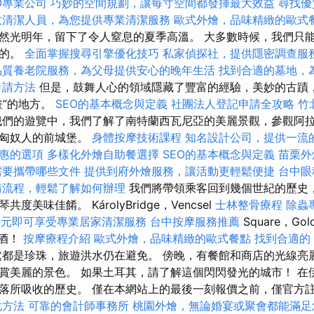
O專業公司
巧妙的空間規劃，讓每寸空間都發揮最大效益
尋找優
效清潔人員，為您提供專業清潔服務
歐式外燴，品味精緻的歐式
然光明年，留下了令人窒息的夏季高溫。 大多數時候，我們只
發的。
全面掌握搜尋引擎優化技巧
私家偵探社，提供隱密調查服
品質養老院服務，為父母提供安心的晚年生活
找到合適的墓地，
申請方法
但是，鼓舞人心的領域隱藏了豐富的經驗，美妙的古蹟
畫”的地方。
SEO的基本概念與定義
社團法人登記申請全攻略
竹
們的遊覽中，我們了解了南特蘭西瓦尼亞的美麗景觀，參觀阿
問匈奴人的前城堡。
身體按摩技術課程
知名設計公司，提供一流
惠的選項
多樣化外燴自助餐選擇
SEO的基本概念與定義
苗栗外
需要攜帶哪些文件
提供到府外燴服務，讓活動更輕鬆便捷
台中眼
請流程，輕鬆了解如何辦理
我們將帶領乘客回到幾個世紀的歷史
美味佳餚。 KárolyBridge，Vencsel
士林整骨療程
除蟲
0元即可享受專業居家清潔服務
台中按摩服務推薦
Square，Gol
啤酒！
按摩療程介紹
歐式外燴，品味精緻的歐式餐點
找到合適的 
都是珍珠，旅遊洪水仍在避免。 傍晚，有餐館和商店的光線亮
賞美麗的景色。 如果土耳其，請了解這個閃閃發光的城市！ 在
落所吸收的歷史。 僅在本網站上的最後一刻報價之前，僅官方
化方法
可靠的會計師事務所
桃園外燴，無論婚宴或聚會都能滿足