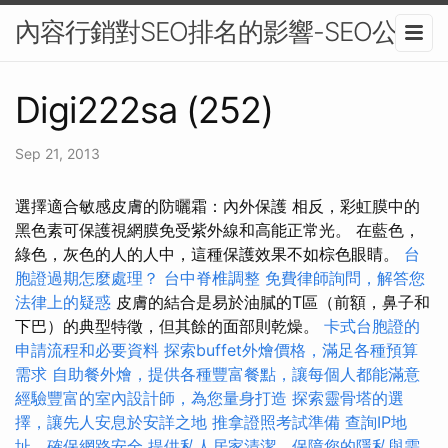
內容行銷對SEO排名的影響-SEO公司
Digi222sa (252)
Sep 21, 2013
選擇適合敏感皮膚的防曬霜：內外保護 相反，彩虹膜中的
黑色素可保護視網膜免受紫外線和高能正常光。 在藍色，
綠色，灰色的人的人中，這種保護效果不如棕色眼睛。
台
胞證過期怎麼處理？
台中脊椎調整
免費律師詢問，解答您
法律上的疑惑
皮膚的結合是易於油膩的T區（前額，鼻子和
下巴）的典型特徵，但其餘的面部則乾燥。
卡式台胞證的
申請流程和必要資料
探索buffet外燴價格，滿足各種預算
需求
自助餐外燴，提供各種豐富餐點，讓每個人都能滿意
經驗豐富的室內設計師，為您量身打造
探索靈骨塔的選
擇，讓先人安息於安詳之地
推拿證照考試準備
查詢IP地
址，確保網路安全
提供私人居家清潔，保障您的隱私與需