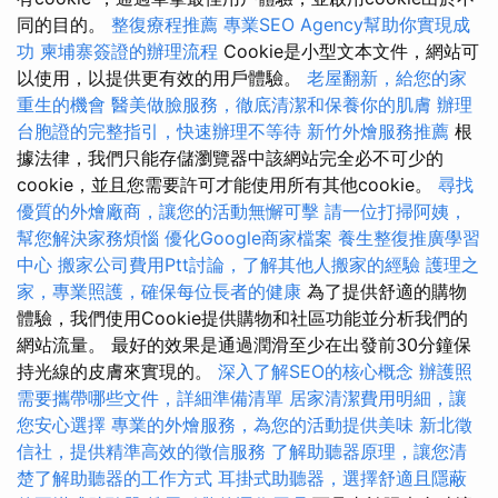
同的目的。
整復療程推薦
專業SEO Agency幫助你實現成
功
柬埔寨簽證的辦理流程
Cookie是小型文本文件，網站可
以使用，以提供更有效的用戶體驗。
老屋翻新，給您的家
重生的機會
醫美做臉服務，徹底清潔和保養你的肌膚
辦理
台胞證的完整指引，快速辦理不等待
新竹外燴服務推薦
根
據法律，我們只能存儲瀏覽器中該網站完全必不可少的
cookie，並且您需要許可才能使用所有其他cookie。
尋找
優質的外燴廠商，讓您的活動無懈可擊
請一位打掃阿姨，
幫您解決家務煩惱
優化Google商家檔案
養生整復推廣學習
中心
搬家公司費用Ptt討論，了解其他人搬家的經驗
護理之
家，專業照護，確保每位長者的健康
為了提供舒適的購物
體驗，我們使用Cookie提供購物和社區功能並分析我們的
網站流量。 最好的效果是通過潤滑至少在出發前30分鐘保
持光線的皮膚來實現的。
深入了解SEO的核心概念
辦護照
需要攜帶哪些文件，詳細準備清單
居家清潔費用明細，讓
您安心選擇
專業的外燴服務，為您的活動提供美味
新北徵
信社，提供精準高效的徵信服務
了解助聽器原理，讓您清
楚了解助聽器的工作方式
耳掛式助聽器，選擇舒適且隱蔽