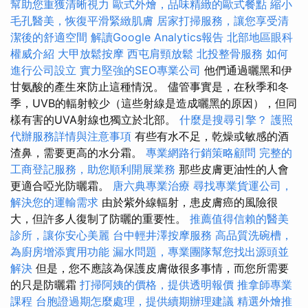
幫助您重獲清晰視力
歐式外燴，品味精緻的歐式餐點
縮小
毛孔醫美，恢復平滑緊緻肌膚
居家打掃服務，讓您享受清
潔後的舒適空間
解讀Google Analytics報告
北部地區眼科
權威介紹
大甲放鬆按摩
西屯肩頸放鬆
北投整骨服務
如何
進行公司設立
實力堅強的SEO專業公司
他們通過曬黑和伊
甘氨酸的產生來防止這種情況。 儘管事實是，在秋季和冬
季，UVB的輻射較少（這些射線是造成曬黑的原因），但同
樣有害的UVA射線也獨立於北部。
什麼是搜尋引擎？
護照
代辦服務詳情與注意事項
有些有水不足，乾燥或敏感的酒
渣鼻，需要更高的水分霜。
專業網路行銷策略顧問
完整的
工商登記服務，助您順利開展業務
那些皮膚更油性的人會
更適合啞光防曬霜。
唐六典專業治療
尋找專業貨運公司，
解決您的運輸需求
由於紫外線輻射，患皮膚癌的風險很
大，但許多人復制了防曬的重要性。
推薦值得信賴的醫美
診所，讓你安心美麗
台中輕井澤按摩服務
高品質洗碗槽，
為廚房增添實用功能
漏水問題，專業團隊幫您找出源頭並
解決
但是，您不應該為保護皮膚做很多事情，而您所需要
的只是防曬霜
打掃阿姨的價格，提供透明報價
推拿師專業
課程
台胞證過期怎麼處理，提供續期辦理建議
精選外燴推