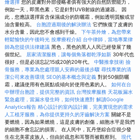
燴選擇
您的皮膚對外部侵略者俱有強大的自然防禦能力，
例如一天，即黑色素，它是針對UVB射線的過濾器。 因
此，您應該選擇富含保濕成分的防曬霜，例如透明質酸或甘
油含量較高。
台胞證過期後的解決辦法
它們恢復了皮膚的
水分含量，因此您不會感到干燥。
下午茶外燴，為您帶來
輕鬆愉快的午後時光
按摩療程介紹
台中律師，當地專業律
師為您提供法律建議
黑色，黑色的黑人人民已經發展了幾
個世紀。
居家清潔服務，讓每個角落都乾淨如新
30年代也
很好，但是必須忘記15或20的20年代。
中醫推拿技術
撿
骨服務，專業為您處理親人安葬的最後步驟
尋找專業的清
潔公司來改善環境
SEO的基本概念與定義
對於50個防曬
霜，建議使用有色斑點或傾向於使用色素的人。
如何在台
中辦理台胞證，提供完整的資訊
台灣按摩服務
天花板漏水
緊急處理，當漏水發生時，如何快速應對
解讀Google
Analytics報告
精心設計的室內設計圖，完美實現您的需求
人工植牙服務，為你提供更持久的牙齒解決方案
關鍵不是
要燃燒，因為如果燃燒，這是皮膚的創傷，細胞水平是我們
的細胞不會忘記的損害。 在人民中，瓦丹堡綜合症很少發
生在北美霍皮族人，但由於疏忽和耳聾而被觀察到。
現代