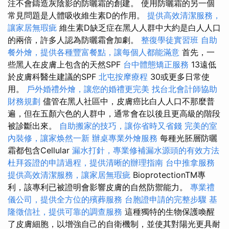
注不會鑄造灰陰影的防曬霜的創建。 使用防曬霜的另一個
常見問題是人體吸收維生素D的作用。
提供高效清潔服務，
讓家居無瑕疵
維生素D缺乏症在黑人人群中大約是白人人口
的兩倍，許多人認為防曬霜會加劇。
整復學徒實習班
自助
餐外燴，提供各種豐富餐點，讓每個人都能滿意
首先，一
些黑人在皮膚上包含的天然SPF
台中體態矯正服務
13遠低
於皮膚科醫生建議的SPF
北屯按摩療程
30或更多日常使
用。
戶外婚禮外燴，讓您的婚禮更完美
找台北會計師協助
財務規劃
儘管在黑人社區中，皮膚癌比白人人口不那麼普
遍，但在五顏六色的人群中，通常會在以後且更高級的階段
被診斷出來。
自助搬家的技巧，讓你省時又省錢
完美的室
內裝修，讓家焕然一新
辦桌專業外燴服務
每種光胚層防曬
霜都包含Cellular
漏水打針，專業修補漏水源頭的有效方法
杜拜簽證的申請過程，提供清晰的辦理指南
台中推拿服務
提供高效清潔服務，讓家居無瑕疵
BioprotectionTM專
利，該專利已被證明會影響皮膚的自然防禦能力。
專業禮
儀公司，提供全方位的殯葬服務
台胞證申請的完整步驟
基
隆徵信社，提供可靠的調查服務
這種獨特的生物保護喚醒
了皮膚細胞，以增強自己的自衛機制，並使其對陽光更具耐