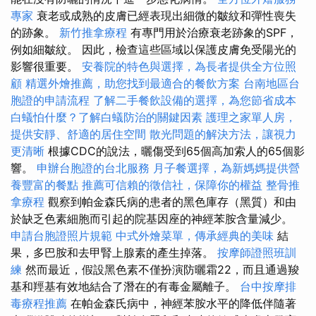
專家
衰老或成熟的皮膚已經表現出細微的皺紋和彈性喪失
的跡象。
新竹推拿療程
有專門用於治療衰老跡象的SPF，
例如細皺紋。 因此，檢查這些區域以保護皮膚免受陽光的
影響很重要。
安養院的特色與選擇，為長者提供全方位照
顧
精選外燴推薦，助您找到最適合的餐飲方案
台南地區台
胞證的申請流程
了解二手餐飲設備的選擇，為您節省成本
白蟻怕什麼？了解白蟻防治的關鍵因素
護理之家單人房，
提供安靜、舒適的居住空間
散光問題的解決方法，讓視力
更清晰
根據CDC的說法，曬傷受到65個高加索人的65個影
響。
申辦台胞證的台北服務
月子餐選擇，為新媽媽提供營
養豐富的餐點
推薦可信賴的徵信社，保障你的權益
整骨推
拿療程
觀察到帕金森氏病的患者的黑色庫存（黑質）和由
於缺乏色素細胞而引起的院基因座的神經苯胺含量減少。
申請台胞證照片規範
中式外燴菜單，傳承經典的美味
結
果，多巴胺和去甲腎上腺素的產生掉落。
按摩師證照班訓
練
然而最近，假設黑色素不僅扮演防曬霜22，而且通過羧
基和羥基有效地結合了潛在的有毒金屬離子。
台中按摩排
毒療程推薦
在帕金森氏病中，神經苯胺水平的降低伴隨著