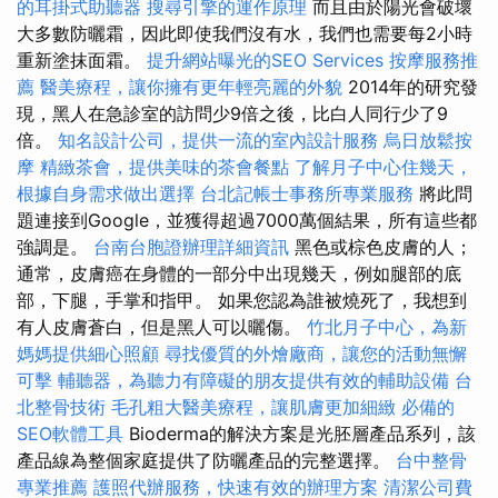
的耳掛式助聽器
搜尋引擎的運作原理
而且由於陽光會破壞
大多數防曬霜，因此即使我們沒有水，我們也需要每2小時
重新塗抹面霜。
提升網站曝光的SEO Services
按摩服務推
薦
醫美療程，讓你擁有更年輕亮麗的外貌
2014年的研究發
現，黑人在急診室的訪問少9倍之後，比白人同行少了9
倍。
知名設計公司，提供一流的室內設計服務
烏日放鬆按
摩
精緻茶會，提供美味的茶會餐點
了解月子中心住幾天，
根據自身需求做出選擇
台北記帳士事務所專業服務
將此問
題連接到Google，並獲得超過7000萬個結果，所有這些都
強調是。
台南台胞證辦理詳細資訊
黑色或棕色皮膚的人；
通常，皮膚癌在身體的一部分中出現幾天，例如腿部的底
部，下腿，手掌和指甲。 如果您認為誰被燒死了，我想到
有人皮膚蒼白，但是黑人可以曬傷。
竹北月子中心，為新
媽媽提供細心照顧
尋找優質的外燴廠商，讓您的活動無懈
可擊
輔聽器，為聽力有障礙的朋友提供有效的輔助設備
台
北整骨技術
毛孔粗大醫美療程，讓肌膚更加細緻
必備的
SEO軟體工具
Bioderma的解決方案是光胚層產品系列，該
產品線為整個家庭提供了防曬產品的完整選擇。
台中整骨
專業推薦
護照代辦服務，快速有效的辦理方案
清潔公司費