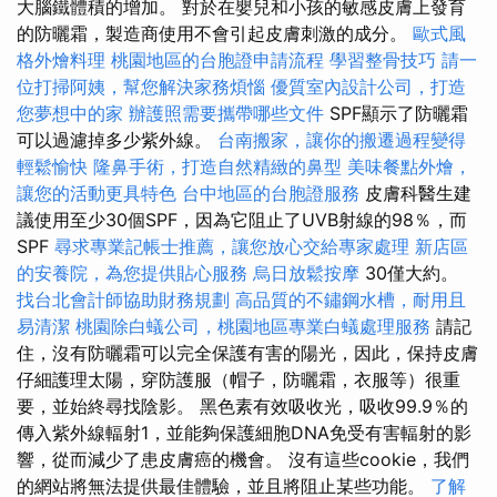
大腦鐵體積的增加。 對於在嬰兒和小孩的敏感皮膚上發育
的防曬霜，製造商使用不會引起皮膚刺激的成分。
歐式風
格外燴料理
桃園地區的台胞證申請流程
學習整骨技巧
請一
位打掃阿姨，幫您解決家務煩惱
優質室內設計公司，打造
您夢想中的家
辦護照需要攜帶哪些文件
SPF顯示了防曬霜
可以過濾掉多少紫外線。
台南搬家，讓你的搬遷過程變得
輕鬆愉快
隆鼻手術，打造自然精緻的鼻型
美味餐點外燴，
讓您的活動更具特色
台中地區的台胞證服務
皮膚科醫生建
議使用至少30個SPF，因為它阻止了UVB射線的98％，而
SPF
尋求專業記帳士推薦，讓您放心交給專家處理
新店區
的安養院，為您提供貼心服務
烏日放鬆按摩
30僅大約。
找台北會計師協助財務規劃
高品質的不鏽鋼水槽，耐用且
易清潔
桃園除白蟻公司，桃園地區專業白蟻處理服務
請記
住，沒有防曬霜可以完全保護有害的陽光，因此，保持皮膚
仔細護理太陽，穿防護服（帽子，防曬霜，衣服等）很重
要，並始終尋找陰影。 黑色素有效吸收光，吸收99.9％的
傳入紫外線輻射1，並能夠保護細胞DNA免受有害輻射的影
響，從而減少了患皮膚癌的機會。 沒有這些cookie，我們
的網站將無法提供最佳體驗，並且將阻止某些功能。
了解