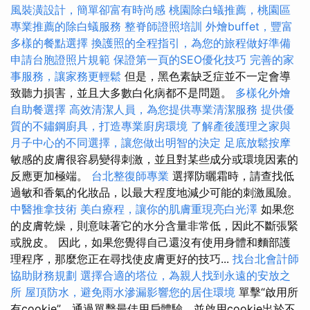
風裝潢設計，簡單卻富有時尚感
桃園除白蟻推薦，桃園區
專業推薦的除白蟻服務
整脊師證照培訓
外燴buffet，豐富
多樣的餐點選擇
換護照的全程指引，為您的旅程做好準備
申請台胞證照片規範
保證第一頁的SEO優化技巧
完善的家
事服務，讓家務更輕鬆
但是，黑色素缺乏症並不一定會導
致聽力損害，並且大多數白化病都不是問題。
多樣化外燴
自助餐選擇
高效清潔人員，為您提供專業清潔服務
提供優
質的不鏽鋼廚具，打造專業廚房環境
了解產後護理之家與
月子中心的不同選擇，讓您做出明智的決定
足底放鬆按摩
敏感的皮膚很容易變得刺激，並且對某些成分或環境因素的
反應更加極端。
台北整復師專業
選擇防曬霜時，請查找低
過敏和香氣的化妝品，以最大程度地減少可能的刺激風險。
中醫推拿技術
美白療程，讓你的肌膚重現亮白光澤
如果您
的皮膚乾燥，則意味著它的水分含量非常低，因此不斷張緊
或脫皮。 因此，如果您覺得自己還沒有使用身體和麵部護
理程序，那麼您正在尋找使皮膚更好的技巧...
找台北會計師
協助財務規劃
選擇合適的塔位，為親人找到永遠的安放之
所
屋頂防水，避免雨水滲漏影響您的居住環境
單擊“啟用所
有cookie”，通過單擊最佳用戶體驗，並啟用cookie出於不