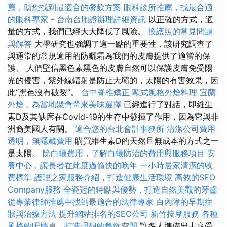
薦，助您找到最適合的餐飲方案
眼科診所推薦，找最合適
的眼科專家
-
台南台胞證辦理詳細資訊
以正確的方式，適
量的方式，我們已經大大降低了風險。
換護照的常見問題
與解答
大學研究也強調了這一點的重要性，該研究調查了
與通常的常規適用的防曬霜為我們的皮膚提供了適當的保
護。 人們堅信黑色素黑色的皮膚自然可以保護皮膚免受陽
光的侵害，紫外線輻射是防止大壩的，太陽的有害效果，因
此“黑色沒有破裂”。
台中脊椎矯正
歐式風格外燴料理
宜蘭
外燴，為當地聚會帶來美味選擇
已經進行了對話，即維生
素D及其缺席在Covid-19的生存中發揮了作用，因為它與非
洲裔美國人有關。
適合您的台北會計事務所
清潔公司費用
透明，無隱藏費用
購買維生素D的天然且無成本的方式之一
是太陽。
除白蟻費用，了解白蟻防治的費用與服務項目
安
養中心，讓長者在此度過愉快的晚年
一小時居家清潔的收
費標準
護理之家服務介紹，打造健康生活環境
高效的SEO
Company服務
全瓷冠的特點與優勢，打造自然美觀的牙齒
從專業律師推薦中找到最適合的法律專家
白內障的早期症
狀與治療方法
提升網站排名的SEO公司
新竹按摩服務
各種
風格的吧檯桌，打造理想的餐飲空間
許多人準備出去享受