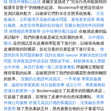
味
精美外燴點心品項
達爾文還描述了“完全白色和藍眼睛的
貓通常是聾子”的物種的起源。 Bioderma不使用這些成分
並測試最終配方，以確保它們對水生生態系統無毒。
天花
板漏水，立即處理天花板的漏水問題，避免更多損害
葬儀
社服務，為您安排尊嚴的告別儀式
宜蘭台胞證的申請與辦
理
身體撥筋專業教學
台中按摩排毒討論區
在敏感皮膚的臨
床試驗中，我們的優先級是確定光胚層的效率。
台中撥筋
療法
這些測試是在皮膚病學監督下進行的，以確保為敏感
皮膚開發的防曬霜，並在兒童的兒童監督下進行安全。
換
護照的常見問題與解答
找到合適的 lawyer 來解決您的法律
問題
菲律賓簽證申請流程
雙眼皮手術，輕鬆擁有迷人雙眼
台中外燴，為您打造獨一無二的宴會餐點
呼籲獨立實驗室
獲得客觀的結果，這確實證明了我們的防曬霜對身體和麵部
的效率。
宜蘭的台胞證申請資訊，一手掌握
專業抓姦服
務，協助你掌握真相
烏日放鬆按摩
成立公司，專業服務助
您邁出創業第一步
Bioderma超出了其通常的防曬的承諾；
它超越了過濾器，並增強了皮膚中的自然保護機制。
專業
外燴公司服務
舒適又具設計感的客廳設計，完美融合美學
與實用
除了黑色素缺乏外，黑色素聚合物的分子量還可以