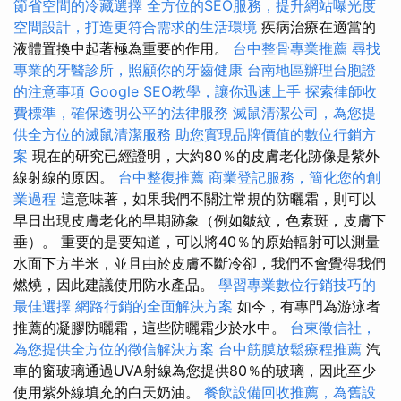
節省空間的冷藏選擇
全方位的SEO服務，提升網站曝光度
空間設計，打造更符合需求的生活環境
疾病治療在適當的
液體置換中起著極為重要的作用。
台中整骨專業推薦
尋找
專業的牙醫診所，照顧你的牙齒健康
台南地區辦理台胞證
的注意事項
Google SEO教學，讓你迅速上手
探索律師收
費標準，確保透明公平的法律服務
滅鼠清潔公司，為您提
供全方位的滅鼠清潔服務
助您實現品牌價值的數位行銷方
案
現在的研究已經證明，大約80％的皮膚老化跡像是紫外
線射線的原因。
台中整復推薦
商業登記服務，簡化您的創
業過程
這意味著，如果我們不關注常規的防曬霜，則可以
早日出現皮膚老化的早期跡象（例如皺紋，色素斑，皮膚下
垂）。 重要的是要知道，可以將40％的原始輻射可以測量
水面下方半米，並且由於皮膚不斷冷卻，我們不會覺得我們
燃燒，因此建議使用防水產品。
學習專業數位行銷技巧的
最佳選擇
網路行銷的全面解決方案
如今，有專門為游泳者
推薦的凝膠防曬霜，這些防曬霜少於水中。
台東徵信社，
為您提供全方位的徵信解決方案
台中筋膜放鬆療程推薦
汽
車的窗玻璃通過UVA射線為您提供80％的玻璃，因此至少
使用紫外線填充的白天奶油。
餐飲設備回收推薦，為舊設