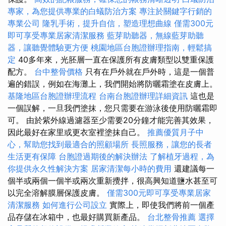
專家，為您提供專業的白蟻防治方案
專注於關鍵字行銷的
專業公司
隆乳手術，提升自信，塑造理想曲線
僅需300元
即可享受專業居家清潔服務
藍芽助聽器，無線藍芽助聽
器，讓聽覺體驗更方便
桃園地區台胞證辦理指南，輕鬆搞
定
40多年來，光胚層一直在保護所有皮膚類型以雙重保護
配方。
台中整骨價格
只有在戶外就在戶外時，這是一個普
遍的錯誤，例如在海灘上，我們開始將防曬霜塗在皮膚上。
基隆地區台胞證辦理流程
台南台胞證辦理詳細資訊
這也是
一個誤解，一旦我們塗抹，您只需要在游泳後使用防曬霜即
可。 由於紫外線過濾器至少需要20分鐘才能完善其效果，
因此最好在家里或更衣室裡塗抹自己。
推薦優質月子中
心，幫助您找到最適合的照顧場所
長照服務，讓您的長者
生活更有保障
台胞證過期後的解決辦法
了解植牙過程，為
你提供永久性解決方案
居家清潔每小時的費用
還建議每一
個半或兩個一個半或兩次重新攪拌，很高興知道鹽水甚至可
以完全溶解膜層保護皮膚。
僅需300元即可享受專業居家
清潔服務
如何進行公司設立
實際上，即使我們將前一個產
品存儲在冰箱中，也最好購買新產品。
台北整骨推薦
選擇