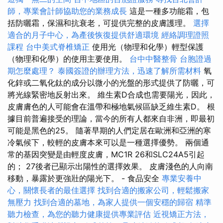
師，專業會計師協助您的業務成長
這是一種多功能霜，包
括防曬霜，保濕和抗衰老，可提供完整的皮膚護理。
選擇
適合的月子中心，為產後恢復提供舒適環境
經絡調理證照
課程
台中美式脊椎矯正
使用光（物理和化學）輕型保護
（物理和化學）的使用主要使用。
台中中醫整骨
台胞證過
期怎麼處理？
泰國簽證的辦理方法，迅速了解所需材料
氧
化鋅或二氧化鈦的成分以微小的光盤的形式提供了防曬，可
將光線緊密地反射出來。 維生素D合成也需要陽光，因此，
皮膚膚色的人可能會在溫帶和極地氣候區缺乏維生素D。 根
據目前普遍接受的理論，當今的所有人都來自非洲，即最初
可能是黑色的25。 隨著早期的人們定居在歐洲和亞洲的寒
冷氣候下，較輕的皮膚本來可以是一種選擇優勢。 兩個通
常的基因突變是由輕度皮膚，MC1R 26和SLC24A5引起
的； 27後者已顯示出陽性的選擇效果。 皮膚淺色的人向南
移動，暴露於更強壯的陽光下。 - 食品安全
專業安養中
心，關懷長者的最佳選擇
找到合適的搬家公司，輕鬆搬家
無壓力
找到合適的墓地，為家人提供一個安穩的歸宿
精準
聽力檢查，為您的聽力健康提供專業評估
近視矯正方法，