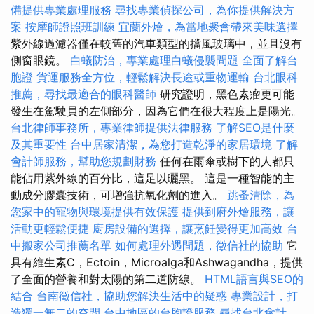
備提供專業處理服務
尋找專業偵探公司，為你提供解決方
案
按摩師證照班訓練
宜蘭外燴，為當地聚會帶來美味選擇
紫外線過濾器僅在較舊的汽車類型的擋風玻璃中，並且沒有
側窗眼鏡。
白蟻防治，專業處理白蟻侵襲問題
全面了解台
胞證
貨運服務全方位，輕鬆解決長途或重物運輸
台北眼科
推薦，尋找最適合的眼科醫師
研究證明，黑色素瘤更可能
發生在駕駛員的左側部分，因為它們在很大程度上是陽光。
台北律師事務所，專業律師提供法律服務
了解SEO是什麼
及其重要性
台中居家清潔，為您打造乾淨的家居環境
了解
會計師服務，幫助您規劃財務
任何在雨傘或樹下的人都只
能佔用紫外線的百分比，這足以曬黑。 這是一種智能的主
動成分膠囊技術，可增強抗氧化劑的進入。
跳蚤清除，為
您家中的寵物與環境提供有效保護
提供到府外燴服務，讓
活動更輕鬆便捷
廚房設備的選擇，讓烹飪變得更加高效
台
中搬家公司推薦名單
如何處理外遇問題，徵信社的協助
它
具有維生素C，Ectoin，Microalga和Ashwagandha，提供
了全面的營養和對太陽的第二道防線。
HTML語言與SEO的
結合
台南徵信社，協助您解決生活中的疑惑
專業設計，打
造獨一無二的空間
台中地區的台胞證服務
尋找台北會計