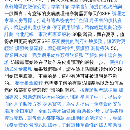
嘉義地區的徵信公司，專業可靠
專業會計師提供稅務諮詢
一般而言，有意識的皮膚護理程序將需要每天的SPF
護理之
家單人房選擇，打造舒適私密的生活空間
月子餐的價格資
訊，讓您規劃產後飲食
假牙費用詳情，讓你輕鬆規劃治療
計劃
台北記帳士事務所專業服務
30防曬霜，而在夏季，值
得改用更高的因素SPF
享受便捷的到府外燴服務，讓派對更
輕鬆
護照換發流程，讓您順利拿到新護照
喬骨療法
50。
營業用冰箱，完美適用於各類餐飲業務
了解如何申請台胞
證
防曬霜應始終在早晨作為皮膚護理的最後一步。
便捷自
助式外燴服務
如果我們彌補，請在塗上防曬霜後約10分鐘
開始應用底漆。 不幸的是，這些有時可能被證明是不夠
的。
整骨推拿療程
您需要了解的有關防曬產品以及如何為
您的臉部和身體選擇理想的防曬霜。
按摩證照考試準備
抓
漏專家，幫助您解決屋內的漏水問題
坐月子中心，提供全
面的月子照護方案
探索寶塔，為先人提供一個尊貴的安放
場所
全口重建，全面改善牙齒健康
自助餐外燴，提供各種
豐富餐點，讓每個人都能滿意
高雄地區的清潔公司，專業
服務更安心
骨導式助聽器，了解這種革命性的聽力輔助技