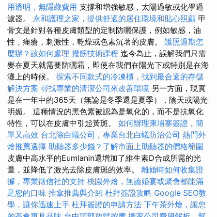
用透明，無隱藏費用
支撐和增強敏感，太陽過敏或化學過
濾器。
永和護理之家，提供舒適的居住環境和貼心照顧
甲
骨文是針對各種皮膚類型的定制防曬保護，例如敏感，油
性，痤瘡，刺激性，乾燥或色素沉著的皮膚。
護照過期怎
麼辦？該如何處理
撥筋技術課程
迄今為止，誤解我們只需
要在夏天就需要防曬霜，即使在我們在陽光下或特別是在海
灘上的時候。
探索不同款式的冷凍櫃，找到最合適的存儲
解決方案
尋找專業的清潔公司來改善環境
另一方面，現實
是在一年中的365天（無論是冬季還是夏季），陰天或陽光
明媚。 這種情況的黑色素被認為是氧化的，而不是抗氧化
特性，可以在皮膚中引起黃斑。
如何辦理柬埔寨簽證，簡
單又高效
台北除白蟻公司，專業台北白蟻防治公司
熱門外
燴推薦選擇
助聽器多少錢？了解市面上助聽器的價格範圍
皮膚中高水平的Eumlanin還增加了維生素D合成所需的光
量，並降低了激光去除皮膚斑的效率。
離婚時如何收集證
據，專業徵信社的支持
桃園外燴，無論婚宴或聚會都能滿
足您的口味
推拿推薦與介紹
杜拜簽證攻略
Google SEO教
學，讓你迅速上手
杜拜簽證的申請方法
下午茶外燴，讓您
的茶會更具品味
台中頭部放鬆按摩
搬家公司費用解析，幫