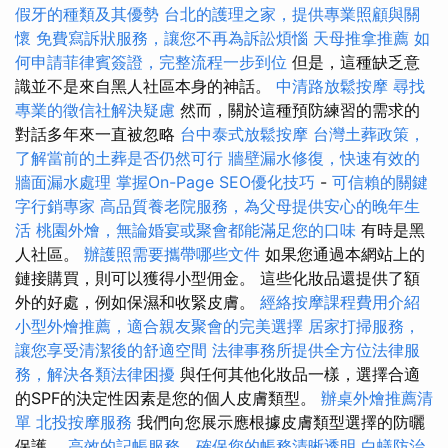
假牙的種類及其優勢
台北的護理之家，提供專業照顧與關
懷
免費寫訴狀服務，讓您不再為訴訟煩惱
天母推拿推薦
如
何申請菲律賓簽證，完整流程一步到位
但是，這種缺乏意
識並不是來自黑人社區本身的神話。
中清路放鬆按摩
尋找
專業的徵信社解決疑慮
然而，關於這種預防練習的需求的
對話多年來一直被忽略
台中泰式放鬆按摩
台灣土葬政策，
了解當前的土葬是否仍然可行
牆壁漏水修復，快速有效的
牆面漏水處理
掌握On-Page SEO優化技巧
-
可信賴的關鍵
字行銷專家
高品質養老院服務，為父母提供安心的晚年生
活
桃園外燴，無論婚宴或聚會都能滿足您的口味
有時是黑
人社區。
辦護照需要攜帶哪些文件
如果您通過本網站上的
鏈接購買，則可以獲得小型佣金。 這些化妝品還提供了額
外的好處，例如保濕和收緊皮膚。
經絡按摩課程費用介紹
小型外燴推薦，適合親友聚會的完美選擇
居家打掃服務，
讓您享受清潔後的舒適空間
法律事務所提供全方位法律服
務，解決各類法律困擾
與任何其他化妝品一樣，選擇合適
的SPF的決定性因素是您的個人皮膚類型。
辦桌外燴推薦清
單
北投按摩服務
我們向您展示應根據皮膚類型選擇的防曬
保護。
高效的記帳服務，確保您的帳務清晰透明
白蟻防治