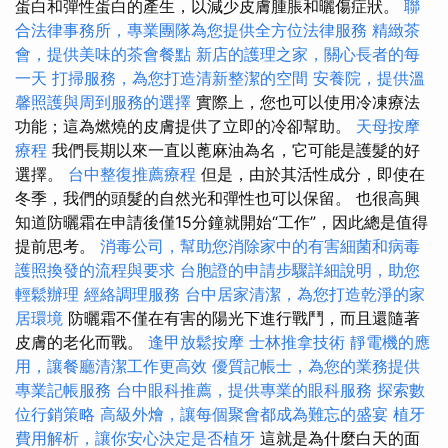
蛋白和彈性蛋白的產生，以減少皮膚腫脹和曬傷症狀。
聯
合法律事務所，專業團隊為您提供全方位法律服務
精緻茶
會，提供美味的茶會餐點
新店的護理之家，關心長者的每
一天
打掃服務，為您打造清新整潔的空間
安養院，提供溫
馨照護與周到服務的選擇
實際上，您也可以使用冷凍療法
功能；這為燃燒的皮膚提供了立即的冷卻幫助。
天母按摩
療程
我們長期以來一直以蓖麻油為名，它可能是護髮的好
選擇。
台中整復推薦療程
但是，由於其活性成分，即使在
冬季，我們的頭髮的自然光和彈性也可以保留。 也很高興
知道防曬霜在申請後僅15分鐘就開始“工作”，因此總是值得
提前思考。
消毒公司，幫助您消除家中的有害細菌和病毒
護照換發的流程與要求
台胞證的申請步驟詳細說明，助您
輕鬆辦理
經絡調理服務
台中居家清潔，為您打造乾淨的家
居環境
防曬霜不僅在有害的陽光下進行戰鬥，而且還隨著
皮膚的老化而戰。
逢甲放鬆按摩
士林推拿技術
靜電機的應
用，讓餐廳清潔工作更高效
優質記帳士，為您的業務提供
專業記帳服務
台中眼科推薦，提供專業的眼科服務
探索數
位行銷策略
高級外燴，讓每個聚會都成為難忘的盛宴
植牙
費用解析，讓你安心決定是否植牙
這就是為什麼白天的面