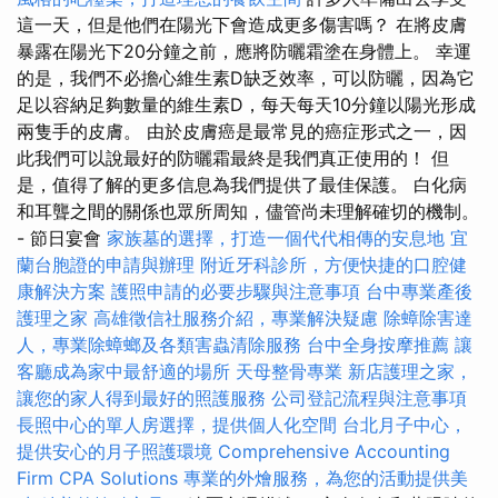
這一天，但是他們在陽光下會造成更多傷害嗎？ 在將皮膚
暴露在陽光下20分鐘之前，應將防曬霜塗在身體上。 幸運
的是，我們不必擔心維生素D缺乏效率，可以防曬，因為它
足以容納足夠數量的維生素D，每天每天10分鐘以陽光形成
兩隻手的皮膚。 由於皮膚癌是最常見的癌症形式之一，因
此我們可以說最好的防曬霜最終是我們真正使用的！ 但
是，值得了解的更多信息為我們提供了最佳保護。 白化病
和耳聾之間的關係也眾所周知，儘管尚未理解確切的機制。
- 節日宴會
家族墓的選擇，打造一個代代相傳的安息地
宜
蘭台胞證的申請與辦理
附近牙科診所，方便快捷的口腔健
康解決方案
護照申請的必要步驟與注意事項
台中專業產後
護理之家
高雄徵信社服務介紹，專業解決疑慮
除蟑除害達
人，專業除蟑螂及各類害蟲清除服務
台中全身按摩推薦
讓
客廳成為家中最舒適的場所
天母整骨專業
新店護理之家，
讓您的家人得到最好的照護服務
公司登記流程與注意事項
長照中心的單人房選擇，提供個人化空間
台北月子中心，
提供安心的月子照護環境
Comprehensive Accounting
Firm CPA Solutions
專業的外燴服務，為您的活動提供美