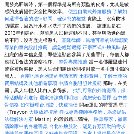
開發光胚層時，第一個標準是為所有類型的皮膚，尤其是敏
感的皮膚提供安全性和效率。
便捷自助式外燴服務
了解如
何選擇合適的法律顧問，確保您的權益
實際上，沒有防水
防曬霜，因為汗水和水洗淨了我們的皮膚。 該運動是在
2013年創建的，與前黑人民權運動不同，甚至與激進的黑
豹不同，沒有歷史根源4。
基隆律師，當地可靠的法律顧問
專業的室內設計推薦，讓您輕鬆選擇
正宗西式外燴風味
該
組織的基本信息是，即使這顯然參與了某些罪行，每個人都
應採用合法的警察程序。
整骨專業推薦
當一名佛羅里達州
警察被解僱後，黑人生命問題始於開槍射擊一名手無寸鐵的
黑人。
台南地區台胞證的申請流程
土葬費用，了解土葬的
費用結構及其他相關事項
申請台胞證照片規範
那時，在美
國，黑人年輕人比白人多得多。
找到可靠的外燴廠商，保
障活動順利進行
居家清潔費用明細，讓您安心選擇
台中整
骨價格
如何辦理台胞證，快速簡便
開始運動的特雷馮·馬丁
（Trayvon
大腿放鬆按摩
尋找專業律師事務所，為您提供
法律解決方案
Martin）的殺戮遠非獨特。
除蟲專家，徹底
清除家中的各種害蟲
台北外燴服務，滿足各類活動的需求
助聽器的運作原理
了解失智症照護，為家人提供最合適的