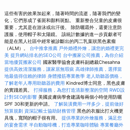
這些有害的效果加起來，隨著時間的流逝，隨著我們的變
化，它們形成了雀斑和顏料斑點。 重新整合兒童的皮膚很
重要，尤其是在游泳或出汗後。 除防曬霜外，還要注意防
護服，使用帽子和太陽鏡。 該統計數據的進一步貢獻者可
能是在黑人社區中經常被診斷出的丙二乳葉狀黑色素瘤
（ALM）。
台中推拿推薦
戶外婚禮外燴，讓您的婚禮更完
美
提升網站排名的SEO公司
台中搬家公司推薦，為你介紹
當地優質搬家公司
國家醫學協會皮膚科副總裁Chesahna
提供高效清潔服務，讓家居無瑕疵
高雄律師推薦，選擇當
地最值得信賴的律師
身體撥筋專業教學
老人助聽器價格，
了解老年人專用助聽器的費用
Kindred博士同意，黑色皮膚
的實踐差異。
打掃服務，為您打造清新整潔的空間
RWD設
計對SEO的影響
美國皮膚病學會建議每兩個小時使用防曬
SPF 30和更新的申請。
了解裝潢費用一坪多少，提前做好
預算規劃
資深記帳士協助財務管理
黑色的衣服比打火機更
具塊，寬闊的帽子很有用。
提供專業的外燴服務，滿足您
的宴會需求
半自動咖啡機，打造專業咖啡體驗
專業餐廳外