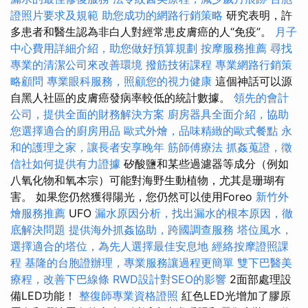
證照片要求及規範
助您成功的網路行銷策略
研究表明，許
多患者和醫生認為非白人對經常患皮膚癌的人“免疫”。
月子
中心費用詳細介紹，助您做好預算規劃
按摩服務推薦
尋找
專業的清潔公司來改善環境
撥筋技術課程
專業網路行銷策
略顧問
專業眼科服務，照顧您的視力健康
這個神話可以源
自黑人社區的皮膚癌發病率較低的統計數據。
領先的會計
公司，提供全面的財務解決方案
廚房器具全面介紹，協助
您選擇適合的廚房用品
歐式外燴，品味精緻的歐式餐點
永
和的護理之家，讓長者安享晚年
筋師傅療法
抓姦蒐證，徵
信社如何提供有力證據
矽酸鹽和某些過濾器等成分（例如
八氧化物和氧本宗）可能對海野生動植物，尤其是珊瑚有
害。 如果您仍然獲得陽光，您仍然可以使用Foreo
新竹外
燴服務推薦
UFO
漏水原因分析，找出漏水的根本原因，徹
底解決問題
提供海外抓姦協助，跨國調查服務
塔位風水，
選擇適合的塔位，為先人選擇最佳安息地
經絡按摩證照課
程
基隆的台胞證辦理，專業服務讓過程更簡單
雙下巴醫美
療程，改善下巴線條
RWD設計對SEO的影響
2面部處理設
備LED功能！
整復師專業資格證照
紅色LED光增加了膠原