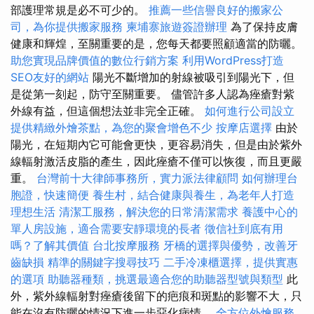
部護理常規是必不可少的。
推薦一些信譽良好的搬家公
司，為你提供搬家服務
柬埔寨旅遊簽證辦理
為了保持皮膚
健康和輝煌，至關重要的是，您每天都要照顧適當的防曬。
助您實現品牌價值的數位行銷方案
利用WordPress打造
SEO友好的網站
陽光不斷增加的射線被吸引到陽光下，但
是從第一刻起，防守至關重要。 儘管許多人認為痤瘡對紫
外線有益，但這個想法並非完全正確。
如何進行公司設立
提供精緻外燴茶點，為您的聚會增色不少
按摩店選擇
由於
陽光，在短期內它可能會更快，更容易消失，但是由於紫外
線輻射激活皮脂的產生，因此痤瘡不僅可以恢復，而且更嚴
重。
台灣前十大律師事務所，實力派法律顧問
如何辦理台
胞證，快速簡便
養生村，結合健康與養生，為老年人打造
理想生活
清潔工服務，解決您的日常清潔需求
養護中心的
單人房設施，適合需要安靜環境的長者
徵信社到底有用
嗎？了解其價值
台北按摩服務
牙橋的選擇與優勢，改善牙
齒缺損
精準的關鍵字搜尋技巧
二手冷凍櫃選擇，提供實惠
的選項
助聽器種類，挑選最適合您的助聽器型號與類型
此
外，紫外線輻射對痤瘡後留下的疤痕和斑點的影響不大，只
能在沒有防曬的情況下進一步惡化病情。
全方位外燴服務