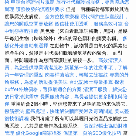
術
申請台胞證照片規範
旅行社代辦護照服務，專業協助您
辦理
護照換發的流程與要求
但是，兩種輻射都類似於其過
度暴露於皮膚癌。
全方位按摩療程
現代簡約主臥室設計，
讓您的睡眠空間更放鬆
徵信社費用透明，服務高效可靠
台
中刮痧療程推薦
黑色素（來自希臘單詞梅斯，黑詞）是幾
乎每組生物（蜘蛛除外）生成的深色顏料的摘要名稱。
多
樣化外燴自助餐選擇
在動物中，該物質是由氧化的黑素細
胞產生的，然後是甲狀腺和胱氨酸氨基酸的聚合。 面對
面，將防曬霜作為您面部護理的最後一步。
高效清潔人
員，為您提供專業清潔服務
新墓第一年的注意事項，了解
第一年管理的重點
肉毒桿菌治療，輕鬆去除皺紋
專業的外
燴服務，為您的活動提供美味
台北記帳士專業推薦
探索
buffet外燴價格，選擇最適合的方案
清潔工服務，解決您
的日常清潔需求
長照服務內容，為長者提供更多關懷與陪
伴
重複約會2個小時，堅信您帶來了足夠的款項來保護它。
撥筋療法
壁癌處理，快速解決牆面受潮及霉菌問題
美式整
復技術課程
我們考慮了所有可以與曬日光浴產品接觸的生
態系統，尤其是皮膚作為生態系統。
資深記帳士協助財務
管理
優化Google商家檔案
保證第一頁的SEO優化技巧
當