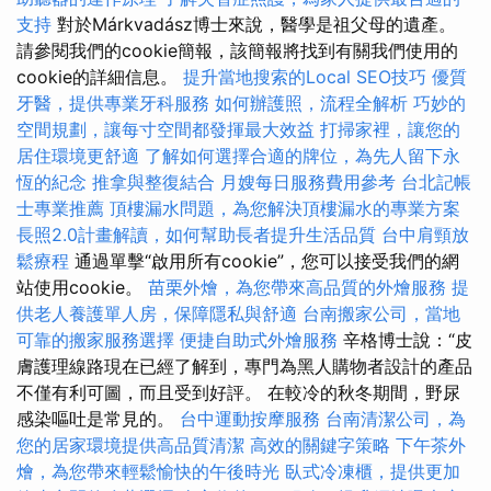
支持
對於Márkvadász博士來說，醫學是祖父母的遺產。
請參閱我們的cookie簡報，該簡報將找到有關我們使用的
cookie的詳細信息。
提升當地搜索的Local SEO技巧
優質
牙醫，提供專業牙科服務
如何辦護照，流程全解析
巧妙的
空間規劃，讓每寸空間都發揮最大效益
打掃家裡，讓您的
居住環境更舒適
了解如何選擇合適的牌位，為先人留下永
恆的紀念
推拿與整復結合
月嫂每日服務費用參考
台北記帳
士專業推薦
頂樓漏水問題，為您解決頂樓漏水的專業方案
長照2.0計畫解讀，如何幫助長者提升生活品質
台中肩頸放
鬆療程
通過單擊“啟用所有cookie”，您可以接受我們的網
站使用cookie。
苗栗外燴，為您帶來高品質的外燴服務
提
供老人養護單人房，保障隱私與舒適
台南搬家公司，當地
可靠的搬家服務選擇
便捷自助式外燴服務
辛格博士說：“皮
膚護理線路現在已經了解到，專門為黑人購物者設計的產品
不僅有利可圖，而且受到好評。 在較冷的秋冬期間，野尿
感染嘔吐是常見的。
台中運動按摩服務
台南清潔公司，為
您的居家環境提供高品質清潔
高效的關鍵字策略
下午茶外
燴，為您帶來輕鬆愉快的午後時光
臥式冷凍櫃，提供更加