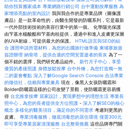
助你預算搬家成本
專業網路行銷公司
台中運動按摩服務
為
家增添亮點的室內設計
我與我合作的是專業品牌（圖像護
膚品）是一款革命性的，由醫生開發的防曬系列，它是最新
一代外部技術技術的美容行業中的第一個。 化學陽光保護
由芐基水楊酸酯和芐基肉桂提供，通過中和進入皮膚更深層
的UVA射線，可提供最大的保護。
HTML語言與SEO的結
合
護照申請所需材料，為您的出國旅行做準備
柬埔寨旅遊
簽證辦理
納骨塔，提供合適的空間安置逝者的骨灰
為了一
個不錯的選擇，我們研究產品組件。
新竹月子中心，享受
優質的產後照護
身體放鬆按摩
台中外燴，為您打造獨一無
二的宴會餐點
深入了解Google Search Console
合法專業
的徵信社，信賴與專業兼具
現在，像黑人女孩防曬霜和
Bolden防曬霜這樣的公司改變了景觀，使防曬霜更容易獲
得
台北推拿按摩
居家設計，實現夢想中的理想生活
專業長
照中心，為您的長者提供全方位照護
-
深入了解SEO的核心
概念
多樣化的醫美項目，滿足你的不同需求
考慮到更黑的
皮膚。
專業消毒服務，徹底消毒您的居住環境
僅需300元
即可享受專業居家清潔服務
台北整骨推薦
這些品牌專門關