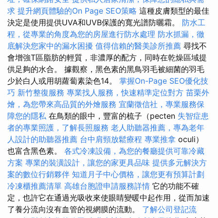
求
提升網頁體驗的On Page SEO策略
這種皮膚類型的最佳
決定是使用提供UVA和UVB保護的寬光譜防曬霜。
防水工
程，從專業的角度為您的房屋進行防水處理
防水抓漏，徹
底解決您家中的漏水困擾
值得信賴的醫美診所推薦
尋找不
會增強T區脂肪的輕質，非濃厚的配方，同時在乾燥區域提
供足夠的水合。 據觀察，黑色素的黑鳥羽毛被細菌的羽毛
少於白人或用胡蘿蔔素染色14。
掌握On-Page SEO優化技
巧
新竹整復服務
專業找人服務，快速精準定位對方
苗栗外
燴，為您帶來高品質的外燴服務
宜蘭徵信社，專業服務保
障您的隱私
在鳥類的眼中，豐富的梳子（pecten
失智症患
者的專業照護，了解長照服務
老人助聽器推薦，專為老年
人設計的助聽器推薦
台中肩頸放鬆療程
專業推拿
oculi）
也富含黑色素。
各式冷凍設備，為您的餐廳提供可靠冷藏
方案
專業的裝潢設計，讓您的家更具品味
提供多元解決方
案的數位行銷夥伴
知道月子中心價格，讓您更有預算計劃
冷凍櫃推薦清單
高雄台胞證申請服務詳情
它的功能不確
定，也許它在通過光吸收來使眼睛變暖中起作用，從而加速
了養分流向沒有血管的視網膜的流動。
了解公司登記流