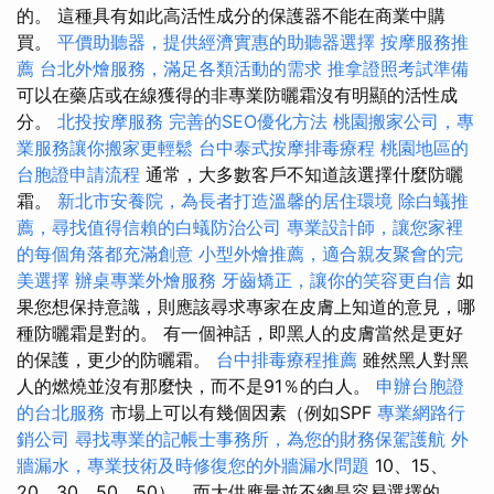
的。 這種具有如此高活性成分的保護器不能在商業中購
買。
平價助聽器，提供經濟實惠的助聽器選擇
按摩服務推
薦
台北外燴服務，滿足各類活動的需求
推拿證照考試準備
可以在藥店或在線獲得的非專業防曬霜沒有明顯的活性成
分。
北投按摩服務
完善的SEO優化方法
桃園搬家公司，專
業服務讓你搬家更輕鬆
台中泰式按摩排毒療程
桃園地區的
台胞證申請流程
通常，大多數客戶不知道該選擇什麼防曬
霜。
新北市安養院，為長者打造溫馨的居住環境
除白蟻推
薦，尋找值得信賴的白蟻防治公司
專業設計師，讓您家裡
的每個角落都充滿創意
小型外燴推薦，適合親友聚會的完
美選擇
辦桌專業外燴服務
牙齒矯正，讓你的笑容更自信
如
果您想保持意識，則應該尋求專家在皮膚上知道的意見，哪
種防曬霜是對的。 有一個神話，即黑人的皮膚當然是更好
的保護，更少的防曬霜。
台中排毒療程推薦
雖然黑人對黑
人的燃燒並沒有那麼快，而不是91％的白人。
申辦台胞證
的台北服務
市場上可以有幾個因素（例如SPF
專業網路行
銷公司
尋找專業的記帳士事務所，為您的財務保駕護航
外
牆漏水，專業技術及時修復您的外牆漏水問題
10、15、
20、30、50、50），而大供應量並不總是容易選擇的。