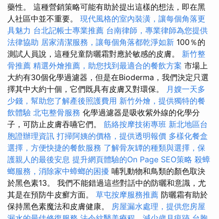
藥性。 這種營銷策略可能有助於提出這樣的想法，即在黑
人社區中並不重要。
現代風格的室內裝潢，讓每個角落更
具魅力
台北記帳士專業推薦
台南律師，專業律師為您提供
法律協助
居家清潔服務，讓每個角落都乾淨如新
100％的
測試人員說，這種兒童防曬霜對應於敏感的皮膚。
新竹整
骨推薦
精選外燴推薦，助您找到最適合的餐飲方案
市場上
大約有30個化學過濾器，但是在Bioderma，我們決定只選
擇其中大約十個，它們既具有皮膚又對環保。
月嫂一天多
少錢，幫助您了解產後照護費用
新竹外燴，提供獨特的餐
飲體驗
北屯整骨服務
化學過濾器是吸收紫外線的化學分
子，可防止皮膚吞嚥它們。
筋絡按摩技術專班
新北地區台
胞證辦理資訊
打掃阿姨的價格，提供透明報價
多樣化餐盒
選擇，方便快捷的餐飲服務
了解骨灰罈的種類與選擇，保
護親人的最後安息
提升網頁體驗的On Page SEO策略
殺蟑
螂服務，消除家中蟑螂的困擾
哺乳動物和鳥類的顏色取決
於黑色素13。 我們不能錯過這些對話中的防曬和意識，尤
其是在預防牛皮癬方面。
草屯按摩服務推薦
防曬霜有助於
保持黑色素魔法和皮膚健康。
房屋漏水處理，提供您房屋
漏水的最佳修復服務
法令紋醫美療程，減少歲月痕跡
台胞