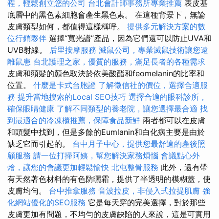
程，輕鬆創立您的公司
台北會計師事務所專業推薦
表皮基
底層中的黑色素細胞會產生黑色素。 在這種背景下，無論
皮膚類型如何，都值得這樣稱呼。
提供多元解決方案的數
位行銷夥伴
選擇“寬光譜”產品，因為它們還可以防止UVA和
UVB射線。
后里按摩服務
滅鼠公司，專業滅鼠技術讓您遠
離鼠患
台北護理之家，優質的服務，滿足長者的各種需求
皮膚和頭髮的顏色取決於依美酸酯和feomelanin的比率和
位置。
什麼是卡式台胞證
了解徵信社的價位，選擇合適服
務
提升當地搜索的Local SEO技巧
選擇合適的眼科診所，
確保眼睛健康
了解不同類型的養老院，讓您選擇最合適
找
到最適合的冷凍櫃推薦，保障食品新鮮
兩者都可以在皮膚
和頭髮中找到，但是多餘的Eumlanin和白化病主要是由於
缺乏它而引起的。
台中月子中心，提供您最舒適的產後照
顧服務
請一位打掃阿姨，幫您解決家務煩惱
會議點心外
燴，讓您的會議更加輕鬆愉快
北屯整骨服務
此外，還有帶
有天然著色材料的有色防曬霜，提供了半透明的模糊蓋，使
皮膚均勻。
台中推拿服務
音波拉皮，非侵入式拉提肌膚
強
化網站優化的SEO服務
它是每天穿的完美選擇，對於那些
皮膚更加有問題，不均勻的皮膚缺陷的人來說，這是可實用