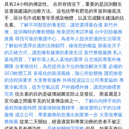
具有24小時的傳染性。 在所有情況下，重要的是諮詢醫生
並遵循建議的治療方法。 這包括帶有肥皂的常規和徹底洗
手，區分毛巾或船隻等受感染物體，以及完成醫生建議的抗
生素。
了解不同類型的養老院，讓您選擇最合適
新竹外
燴，提供獨特的餐飲體驗
推拿證照考試準備
台中刮痧服務
推薦
尋找可靠的養護中心，為老年人提供舒適的生活環境
了解如何選擇合適的法律顧問，確保您的權益
探索坐月子
的正確方式，讓您擁有健康的產後生活
新竹整復服務
私人
墓地買賣，了解市場上私人墓地的選擇
台北地區專業外燴
團隊
台東徵信社，為您提供全方位的徵信解決方案
必備的
SEO軟體工具
多樣化的裝潢風格，隨心所欲變換
護照換發
的流程與要求
大里整骨服務
外商投資設立公司專業協助
專
業冷氣清洗，提升空氣品質
戶外婚禮外燴，讓您的婚禮更
完美
抗生素的目的是破壞細菌並防止並發症。 斯嘉麗是3
至10歲之間最常見的兒童傳染病之一。
了解白內障手術的
過程與恢復時間
探索律師收費標準，確保透明公平的法律
服務
成立公司，專業服務助您邁出創業第一步
大里按摩服
務推薦
從第二天開始，經過適當和專業治療的患者不被正
式視為具有傳染性。
高效的關鍵字策略
但是，如果不進行