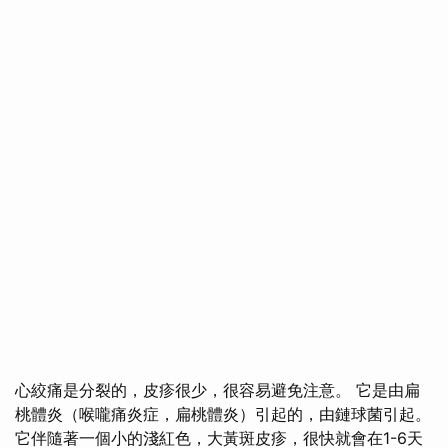
心絞痛是分裂的，皮疹很少，很容易避免注意。 它是由扁
桃體炎（喉嚨痛炎症，扁桃體炎）引起的，由鏈球菌引起。
它伴隨著一個小的淺紅色，大黃斑皮疹，很快就會在1-6天