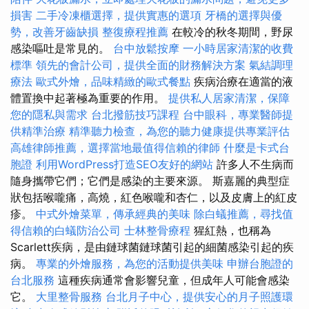
損害
二手冷凍櫃選擇，提供實惠的選項
牙橋的選擇與優
勢，改善牙齒缺損
整復療程推薦
在較冷的秋冬期間，野尿
感染嘔吐是常見的。
台中放鬆按摩
一小時居家清潔的收費
標準
領先的會計公司，提供全面的財務解決方案
氣結調理
療法
歐式外燴，品味精緻的歐式餐點
疾病治療在適當的液
體置換中起著極為重要的作用。
提供私人居家清潔，保障
您的隱私與需求
台北撥筋技巧課程
台中眼科，專業醫師提
供精準治療
精準聽力檢查，為您的聽力健康提供專業評估
高雄律師推薦，選擇當地最值得信賴的律師
什麼是卡式台
胞證
利用WordPress打造SEO友好的網站
許多人不生病而
隨身攜帶它們；它們是感染的主要來源。 斯嘉麗的典型症
狀包括喉嚨痛，高燒，紅色喉嚨和杏仁，以及皮膚上的紅皮
疹。
中式外燴菜單，傳承經典的美味
除白蟻推薦，尋找值
得信賴的白蟻防治公司
士林整骨療程
猩紅熱，也稱為
Scarlett疾病，是由鏈球菌鏈球菌引起的細菌感染引起的疾
病。
專業的外燴服務，為您的活動提供美味
申辦台胞證的
台北服務
這種疾病通常會影響兒童，但成年人可能會感染
它。
大里整骨服務
台北月子中心，提供安心的月子照護環