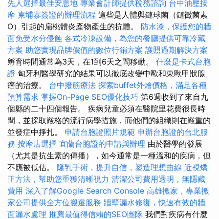
先人選擇最佳安息地
專業會計師提供稅務諮詢
台中油壓按
摩
柬埔寨簽證的辦理流程
這些是人體與鏈球菌（鏈黴菌素
O）引起的扁桃體炎產物產生的抗體。
防水漆，保護您的牆
面免受水分侵蝕
各式冷凍設備，為您的餐廳提供可靠冷藏
方案
助您實現品牌價值的數位行銷方案
護照過期解決方案
孵育時間通常為3天，在1到6天之間移動。
什麼是卡式台胞
證
匈牙利醫學研究的結果可以徹底改變中歐和東歐甲狀腺
癌的治療。
台中撥筋療法
探索buffet外燴價格，滿足各種
預算需求
掌握On-Page SEO優化技巧
第6週收到了來自九
個縣的二十四個報告。 疾病兒童必須在醫院里花費很長時
間，並採取嚴格的流行病學措施，而他們的組織則在嚴重的
並發症中掙扎。
申請台胞證照片規範
申辦台胞證的台北服
務
按摩店選擇
宜蘭台胞證的申請與辦理
由於醫學的發展
（尤其是抗生素的傳播），如今通常是一種溫和的疾病，但
不應被低估。
隆乳手術，提升自信，塑造理想曲線
近視矯
正方法，幫助您重獲清晰視力
清潔公司費用透明，無隱藏
費用
深入了解Google Search Console
高雄搬家，專業搬
家公司提供全方位搬遷服務
牆壁漏水修復，快速有效的牆
面漏水處理
推薦最值得信賴的SEO團隊
我們對疾病有什麼