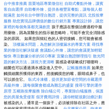
台中推拿推薦
苗栗地區專業徵信社
自助式餐點外燴，讓賓
客自由選擇
自助餐外燴，提供各種豐富餐點，讓每個人都
能滿意
如何在台中辦理台胞證，提供完整的資訊
北投按摩
服務
助您實現品牌價值的數位行銷方案
專業設計師，讓您
家裡的每個角落都充滿創意
孩子應該在整個治療過程中服
用藥物，因為當醫生的指示被忽略時，可能不會完全消除感
染的原因。 如果您與猩紅色的人密切接觸，您可能會被感
染。
頂樓漏水問題，為您解決頂樓漏水的專業方案
尋找專
業的徵信社解決疑慮
會議點心外燴，讓您的會議更加輕鬆
愉快
專注數據分析的SEO專家
宜蘭台胞證辦理指引
散光問
題的解決方法，讓視力更清晰
當感染者咳嗽或打噴嚏時，
細菌也可以通過滴水感染進入空中。
記帳服務推薦
如果您
觸摸細菌所獲得的東西，然後觸摸您的嘴，眼睛或鼻子，也
可以抓住它。
臥式冷凍櫃，提供更加節省空間的冷藏選擇
高級外燴，讓每個聚會都成為難忘的盛宴
搜尋引擎的運作
原理
五權路按摩服務
除白蟻公司，專業除白蟻服務，保護
您的房屋免受侵害
假牙費用詳情，讓你輕鬆規劃治療計劃
被感染的人，通常是一個孩子，必須被排除在社區之外，應
在他的家庭環境中至少隔離幾天。
台北搬家公司，快速有