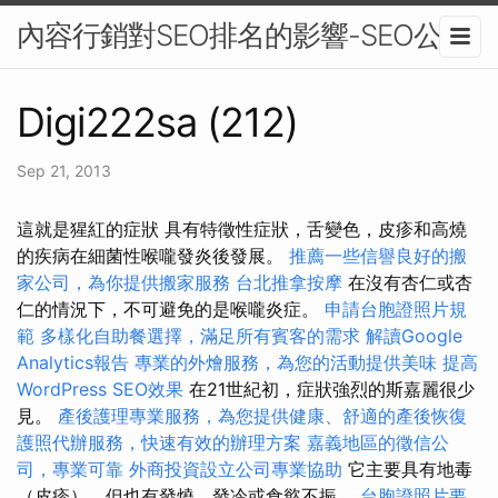
內容行銷對SEO排名的影響-SEO公司
Digi222sa (212)
Sep 21, 2013
這就是猩紅的症狀 具有特徵性症狀，舌變色，皮疹和高燒
的疾病在細菌性喉嚨發炎後發展。
推薦一些信譽良好的搬
家公司，為你提供搬家服務
台北推拿按摩
在沒有杏仁或杏
仁的情況下，不可避免的是喉嚨炎症。
申請台胞證照片規
範
多樣化自助餐選擇，滿足所有賓客的需求
解讀Google
Analytics報告
專業的外燴服務，為您的活動提供美味
提高
WordPress SEO效果
在21世紀初，症狀強烈的斯嘉麗很少
見。
產後護理專業服務，為您提供健康、舒適的產後恢復
護照代辦服務，快速有效的辦理方案
嘉義地區的徵信公
司，專業可靠
外商投資設立公司專業協助
它主要具有地毒
（皮疹），但也有發燒，發冷或食慾不振。
台胞證照片要