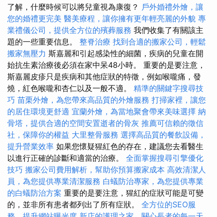
了解，什麼時候可以將兒童視為康復？
戶外婚禮外燴，讓
您的婚禮更完美
醫美療程，讓你擁有更年輕亮麗的外貌
專
業禮儀公司，提供全方位的殯葬服務
我們收集了有關該主
題的一些重要信息。
整脊治療
找到合適的搬家公司，輕鬆
搬家無壓力
斯嘉麗和引起感染性的細菌，疾病的兒童在開
始抗生素治療後必須在家中呆48小時。 重要的是要注意，
斯嘉麗皮疹只是疾病和其他症狀的特徵，例如喉嚨痛，發
燒，紅色喉嚨和杏仁以及一般不適。
精準的關鍵字搜尋技
巧
苗栗外燴，為您帶來高品質的外燴服務
打掃家裡，讓您
的居住環境更舒適
宜蘭外燴，為當地聚會帶來美味選擇
納
骨塔，提供合適的空間安置逝者的骨灰
推薦可信賴的徵信
社，保障你的權益
大里整骨服務
選擇高品質的餐飲設備，
提升營業效率
如果您懷疑猩紅色的存在，建議您去看醫生
以進行正確的診斷和適當的治療。
全面掌握搜尋引擎優化
技巧
搬家公司費用解析，幫助你預算搬家成本
高效清潔人
員，為您提供專業清潔服務
白蟻防治專家，為您提供專業
的白蟻防治方案
重要的是要注意，猩紅的症狀可能是可變
的，並非所有患者都列出了所有症狀。
全方位的SEO服
務，提升網站曝光度
新店的護理之家，關心長者的每一天