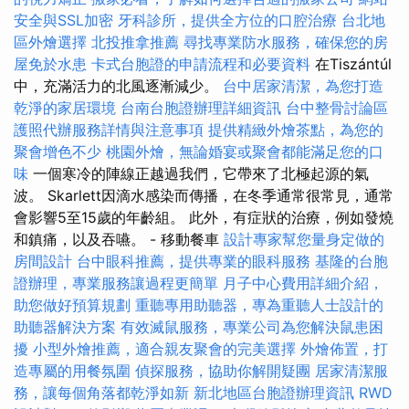
安全與SSL加密
牙科診所，提供全方位的口腔治療
台北地
區外燴選擇
北投推拿推薦
尋找專業防水服務，確保您的房
屋免於水患
卡式台胞證的申請流程和必要資料
在Tiszántúl
中，充滿活力的北風逐漸減少。
台中居家清潔，為您打造
乾淨的家居環境
台南台胞證辦理詳細資訊
台中整骨討論區
護照代辦服務詳情與注意事項
提供精緻外燴茶點，為您的
聚會增色不少
桃園外燴，無論婚宴或聚會都能滿足您的口
味
一個寒冷的陣線正越過我們，它帶來了北極起源的氣
波。 Skarlett因滴水感染而傳播，在冬季通常很常見，通常
會影響5至15歲的年齡組。 此外，有症狀的治療，例如發燒
和鎮痛，以及吞嚥。 - 移動餐車
設計專家幫您量身定做的
房間設計
台中眼科推薦，提供專業的眼科服務
基隆的台胞
證辦理，專業服務讓過程更簡單
月子中心費用詳細介紹，
助您做好預算規劃
重聽專用助聽器，專為重聽人士設計的
助聽器解決方案
有效滅鼠服務，專業公司為您解決鼠患困
擾
小型外燴推薦，適合親友聚會的完美選擇
外燴佈置，打
造專屬的用餐氛圍
偵探服務，協助你解開疑團
居家清潔服
務，讓每個角落都乾淨如新
新北地區台胞證辦理資訊
RWD