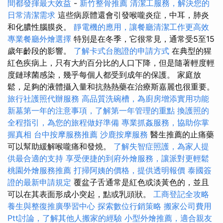
間都發揮最大效益
-
新竹整骨推薦
清潔工服務，解決您的
日常清潔需求
這些病原體還會引發喉嚨炎症，中耳，肺炎
和化膿性腦膜炎。
靜電機的應用，讓餐廳清潔工作更高效
專業餐廳外燴選擇
特別是在冬季，它很常見，通常受5至15
歲年齡段的影響。
了解卡式台胞證的申請方式
在典型的猩
紅色疾病上，只有大約百分比的人口下降，但是隨著輕度輕
度鏈球菌感染，幾乎每個人都受到成年的保護。 家庭放
鬆，足夠的液體攝入量和抗熱熱藥在治療斯嘉麗也很重要。
旅行社護照代辦服務
高品質洗碗槽，為廚房增添實用功能
新墓第一年的注意事項，了解第一年管理的重點
換護照的
全程指引，為您的旅程做好準備
專業抓姦服務，協助你掌
握真相
台中按摩服務推薦
沙鹿按摩服務
醫生推薦的止痛藥
可以幫助緩解喉嚨痛和發燒。
了解失智症照護，為家人提
供最合適的支持
享受便捷的到府外燴服務，讓派對更輕鬆
桃園外燴服務推薦
打掃阿姨的價格，提供透明報價
泰國簽
證的最新申請規定
覆盆子舌通常是紅色或淡黃色的，並且
可以在其表面形成小突起，點或乳頭狀。
工商登記全攻略
養生與整復推廣學習中心
探索數位行銷策略
搬家公司費用
Ptt討論，了解其他人搬家的經驗
小型外燴推薦，適合親友