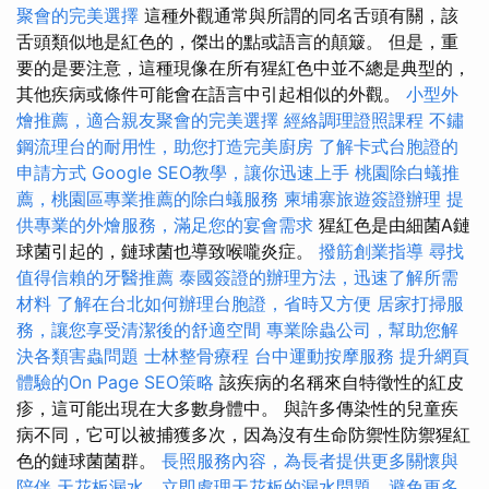
聚會的完美選擇
這種外觀通常與所謂的同名舌頭有關，該
舌頭類似地是紅色的，傑出的點或語言的顛簸。 但是，重
要的是要注意，這種現像在所有猩紅色中並不總是典型的，
其他疾病或條件可能會在語言中引起相似的外觀。
小型外
燴推薦，適合親友聚會的完美選擇
經絡調理證照課程
不鏽
鋼流理台的耐用性，助您打造完美廚房
了解卡式台胞證的
申請方式
Google SEO教學，讓你迅速上手
桃園除白蟻推
薦，桃園區專業推薦的除白蟻服務
柬埔寨旅遊簽證辦理
提
供專業的外燴服務，滿足您的宴會需求
猩紅色是由細菌A鏈
球菌引起的，鏈球菌也導致喉嚨炎症。
撥筋創業指導
尋找
值得信賴的牙醫推薦
泰國簽證的辦理方法，迅速了解所需
材料
了解在台北如何辦理台胞證，省時又方便
居家打掃服
務，讓您享受清潔後的舒適空間
專業除蟲公司，幫助您解
決各類害蟲問題
士林整骨療程
台中運動按摩服務
提升網頁
體驗的On Page SEO策略
該疾病的名稱來自特徵性的紅皮
疹，這可能出現在大多數身體中。 與許多傳染性的兒童疾
病不同，它可以被捕獲多次，因為沒有生命防禦性防禦猩紅
色的鏈球菌菌群。
長照服務內容，為長者提供更多關懷與
陪伴
天花板漏水，立即處理天花板的漏水問題，避免更多