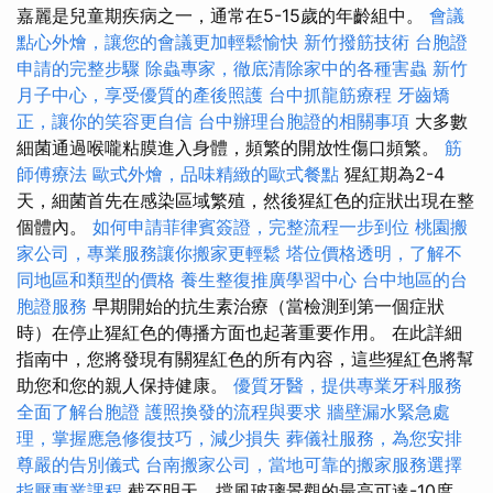
嘉麗是兒童期疾病之一，通常在5-15歲的年齡組中。
會議
點心外燴，讓您的會議更加輕鬆愉快
新竹撥筋技術
台胞證
申請的完整步驟
除蟲專家，徹底清除家中的各種害蟲
新竹
月子中心，享受優質的產後照護
台中抓龍筋療程
牙齒矯
正，讓你的笑容更自信
台中辦理台胞證的相關事項
大多數
細菌通過喉嚨粘膜進入身體，頻繁的開放性傷口頻繁。
筋
師傅療法
歐式外燴，品味精緻的歐式餐點
猩紅期為2-4
天，細菌首先在感染區域繁殖，然後猩紅色的症狀出現在整
個體內。
如何申請菲律賓簽證，完整流程一步到位
桃園搬
家公司，專業服務讓你搬家更輕鬆
塔位價格透明，了解不
同地區和類型的價格
養生整復推廣學習中心
台中地區的台
胞證服務
早期開始的抗生素治療（當檢測到第一個症狀
時）在停止猩紅色的傳播方面也起著重要作用。 在此詳細
指南中，您將發現有關猩紅色的所有內容，這些猩紅色將幫
助您和您的親人保持健康。
優質牙醫，提供專業牙科服務
全面了解台胞證
護照換發的流程與要求
牆壁漏水緊急處
理，掌握應急修復技巧，減少損失
葬儀社服務，為您安排
尊嚴的告別儀式
台南搬家公司，當地可靠的搬家服務選擇
指壓專業課程
截至明天，擋風玻璃景觀的最高可達-10度。