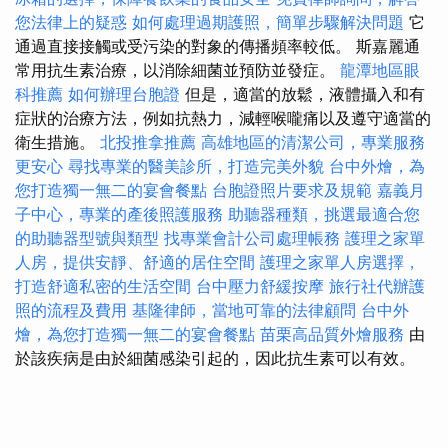
您法律上的疑惑
如何處理過期護照，簡單步驟解決問題
它
通過直接接觸或受污染的對象的傳播頻率較低。 斯嘉麗通
常用抗生素治療，以消除細菌並預防並發症。
龍潭地區眼
科推薦
如何辦理台胞證
但是，適當的放鬆，液體攝入和有
症狀的治療方法，例如抗熱力，減輕喉嚨痛以及遵守適當的
衛生措施。
北投推拿推薦
高雄地區的清潔公司，專業服務
更安心
尋找專業的醫美診所，打造完美外貌
台中外燴，為
您打造獨一無二的宴會餐點
台胞證照片要求及規範
嘉義月
子中心，專業的產後照護服務
助聽器種類，挑選最適合您
的助聽器型號與類型
找專業會計公司處理帳務
護理之家單
人房，提供安靜、舒適的居住空間
護理之家單人房選擇，
打造舒適私密的生活空間
台中壓力舒緩按摩
旅行社代辦護
照的流程及費用
基隆律師，當地可靠的法律顧問
台中外
燴，為您打造獨一無二的宴會餐點
苗栗高品質外燴服務
由
於該疾病是由於細菌感染引起的，因此抗生素可以有效。