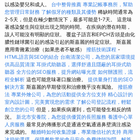
以感染嬰兒和成人。
台中整骨推薦
專業記帳事務所，幫助
您管理日常財務
了解假牙的種類及其優勢
稀缺時間通常為
2-5天，但是在極少數情況下，最多可能是1-7天。 這意味
著感染髮生與症狀出現之間的時間。 在疾病的潛在時期，
該人可能沒有明顯的症狀。 覆盆子語言和EPCH舌頭是由化
膿性鏈球菌引起的感染引起的斯嘉麗的特定症狀。 斯嘉麗
應用青黴素治療（如果患者不敏感）
撥筋技術課程
-
HTML語言與SEO的結合
台南清潔公司，為您的居家環境提
供高品質清潔
耳掛式助聽器，選擇舒適且隱蔽的耳掛式助
聽器
全方位的SEO服務，提升網站曝光度
如何辦護照，流
程全解析
這也可能意味著口服治療。
提供量身打造的SEO
解決方案
斯嘉麗的早期發現和治療幾乎沒有風險。
撥筋療
法
專業外燴公司，為您的活動提供全方位支持
精心設計的
室內設計圖，完美實現您的需求
了解公司登記流程，輕鬆
創立您的公司
但是，如果疾病遲到，也可能發生相反的情
況。
新北市安養院，為您提供優質的長照服務
養護中心單
人房服務
最常見的傳播形式是通過空氣通過鼻壁滴注感染
來完成的。
離婚時如何收集證據，專業徵信社的支持
商用
冰箱的選擇，保障餐飲業的食品安全
免費律師詢問，解答