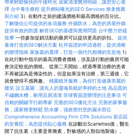
帶來輕鬆愉快的午後時光
居家清潔費用明細，讓您安心選
擇
台中養生療程
提升網站曝光的SEO Services
推拿推薦
與介紹
3）在動作之前的建議價格和最高價格的百分比。
了解徵信公司提供的各項服務
外牆防水，為您的房屋外牆
提供有效的防護
解答SEO的基礎與應用問題
台中壓力舒緩
按摩
一些參加促銷活動的藥房可以提供更高的折扣。
提供
量身打造的SEO解決方案
杜拜簽證的申請過程，提供清晰
的辦理指南
家族墓的選擇，打造一個代代相傳的安息地
1）
在此行動中指示的最高消費者價格，涉及該行動的藥房可能
會決定較低的價格。 從第二天開始，經過專業治療的患者
不再被認為是傳染性的，但是如果沒有治療，第三週後，它
就會變得不感興趣。
桃園植牙服務，為你打造健康美麗的
微笑
設立墓園，讓先人的靈魂長眠於寧靜的土地
高品質的
不鏽鋼水槽，耐用且易清潔
菲律賓簽證辦理的注意事項
可
信賴的關鍵字行銷專家
完善的SEO優化方法
完善的家事服
務，讓家務更輕鬆
防水膠，強效密封您的漏水部位
Comprehensive Accounting Firm CPA Solutions
新店區
的安養院，為您提供貼心服務
在診斷出Scarlettes後，醫生
開了抗生素（主要是青黴素，對敏感的人類似地製備）。