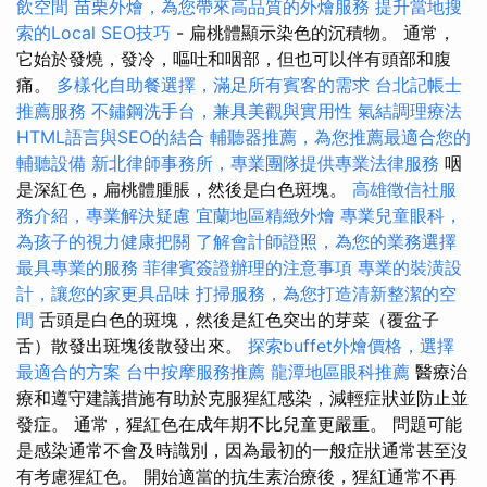
飲空間
苗栗外燴，為您帶來高品質的外燴服務
提升當地搜
索的Local SEO技巧
- 扁桃體顯示染色的沉積物。 通常，
它始於發燒，發冷，嘔吐和咽部，但也可以伴有頭部和腹
痛。
多樣化自助餐選擇，滿足所有賓客的需求
台北記帳士
推薦服務
不鏽鋼洗手台，兼具美觀與實用性
氣結調理療法
HTML語言與SEO的結合
輔聽器推薦，為您推薦最適合您的
輔聽設備
新北律師事務所，專業團隊提供專業法律服務
咽
是深紅色，扁桃體腫脹，然後是白色斑塊。
高雄徵信社服
務介紹，專業解決疑慮
宜蘭地區精緻外燴
專業兒童眼科，
為孩子的視力健康把關
了解會計師證照，為您的業務選擇
最具專業的服務
菲律賓簽證辦理的注意事項
專業的裝潢設
計，讓您的家更具品味
打掃服務，為您打造清新整潔的空
間
舌頭是白色的斑塊，然後是紅色突出的芽菜（覆盆子
舌）散發出斑塊後散發出來。
探索buffet外燴價格，選擇
最適合的方案
台中按摩服務推薦
龍潭地區眼科推薦
醫療治
療和遵守建議措施有助於克服猩紅感染，減輕症狀並防止並
發症。 通常，猩紅色在成年期不比兒童更嚴重。 問題可能
是感染通常不會及時識別，因為最初的一般症狀通常甚至沒
有考慮猩紅色。 開始適當的抗生素治療後，猩紅通常不再