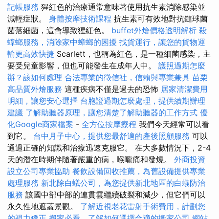
記帳服務
猩紅色的治療通常意味著使用抗生素消除感染並
減輕症狀。
身體按摩技術課程
抗生素可有效地對抗鏈球菌
菌落細菌，這會導致猩紅色。
buffet外燴價格透明解析
殺
蟑螂服務，消除家中蟑螂的困擾
找貨運行，讓您的貨物運
輸更高效快捷
Scarlett，也稱為紅色，是一種細菌感染，主
要受兒童影響，但也可能發生在成年人中。
護照過期怎麼
辦？該如何處理
合法專業的徵信社，信賴與專業兼具
苗栗
高品質外燴服務
這種疾病不僅是過去的恐怖
居家清潔費用
明細，讓您安心選擇
台胞證過期怎麼處理，提供續期辦理
建議
了解助聽器原理，讓您清楚了解助聽器的工作方式
優
化Google商家檔案
-
全方位按摩療程
我們今天經常可以看
到它。
台中月子中心，提供您最舒適的產後照顧服務
可以
通過正確的知識和治療迅速克服它。 在大多數情況下，2-4
天的潛在時期伴隨著嚴重的病，喉嚨痛和發燒。
外商投資
設立公司專業協助
餐飲設備回收推薦，為舊設備提供專業
處理服務
新北除白蟻公司，為您提供新北地區的白蟻防治
服務
該國中部中部的連貫雲繼續破裂和減少，但它們可以
永久性地遮蓋景觀。
了解近視老花雷射手術費用，計劃您
的視力矯正
搬家必看，了解如何選擇合適的搬家公司
網站