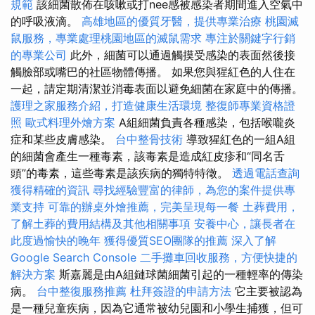
規範
該細菌散佈在咳嗽或打nee感被感染者期間進入空氣中
的呼吸液滴。
高雄地區的優質牙醫，提供專業治療
桃園滅
鼠服務，專業處理桃園地區的滅鼠需求
專注於關鍵字行銷
的專業公司
此外，細菌可以通過觸摸受感染的表面然後接
觸臉部或嘴巴的社區物體傳播。 如果您與猩紅色的人住在
一起，請定期清潔並消毒表面以避免細菌在家庭中的傳播。
護理之家服務介紹，打造健康生活環境
整復師專業資格證
照
歐式料理外燴方案
A組細菌負責各種感染，包括喉嚨炎
症和某些皮膚感染。
台中整骨技術
導致猩紅色的一組A組
的細菌會產生一種毒素，該毒素是造成紅皮疹和“同名舌
頭”的毒素，這些毒素是該疾病的獨特特徵。
透過電話查詢
獲得精確的資訊
尋找經驗豐富的律師，為您的案件提供專
業支持
可靠的辦桌外燴推薦，完美呈現每一餐
土葬費用，
了解土葬的費用結構及其他相關事項
安養中心，讓長者在
此度過愉快的晚年
獲得優質SEO團隊的推薦
深入了解
Google Search Console
二手攤車回收服務，方便快捷的
解決方案
斯嘉麗是由A組鏈球菌細菌引起的一種輕率的傳染
病。
台中整復服務推薦
杜拜簽證的申請方法
它主要被認為
是一種兒童疾病，因為它通常被幼兒園和小學生捕獲，但可