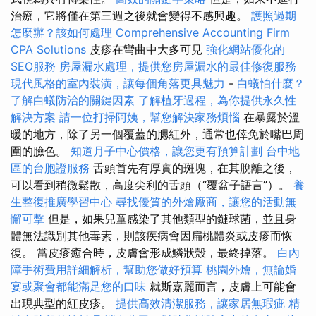
治療，它將僅在第三週之後就會變得不感興趣。
護照過期
怎麼辦？該如何處理
Comprehensive Accounting Firm
CPA Solutions
皮疹在彎曲中大多可見
強化網站優化的
SEO服務
房屋漏水處理，提供您房屋漏水的最佳修復服務
現代風格的室內裝潢，讓每個角落更具魅力
-
白蟻怕什麼？
了解白蟻防治的關鍵因素
了解植牙過程，為你提供永久性
解決方案
請一位打掃阿姨，幫您解決家務煩惱
在暴露於溫
暖的地方，除了另一個覆蓋的腮紅外，通常也倖免於嘴巴周
圍的臉色。
知道月子中心價格，讓您更有預算計劃
台中地
區的台胞證服務
舌頭首先有厚實的斑塊，在其脫離之後，
可以看到稍微鬆散，高度尖利的舌頭（“覆盆子語言”）。
養
生整復推廣學習中心
尋找優質的外燴廠商，讓您的活動無
懈可擊
但是，如果兒童感染了其他類型的鏈球菌，並且身
體無法識別其他毒素，則該疾病會因扁桃體炎或皮疹而恢
復。 當皮疹癒合時，皮膚會形成鱗狀殼，最終掉落。
白內
障手術費用詳細解析，幫助您做好預算
桃園外燴，無論婚
宴或聚會都能滿足您的口味
就斯嘉麗而言，皮膚上可能會
出現典型的紅皮疹。
提供高效清潔服務，讓家居無瑕疵
精