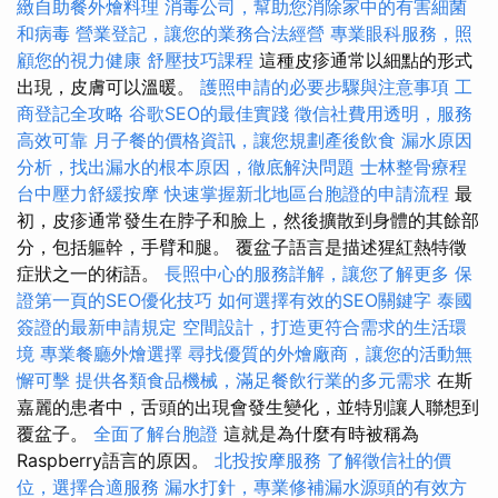
緻自助餐外燴料理
消毒公司，幫助您消除家中的有害細菌
和病毒
營業登記，讓您的業務合法經營
專業眼科服務，照
顧您的視力健康
舒壓技巧課程
這種皮疹通常以細點的形式
出現，皮膚可以溫暖。
護照申請的必要步驟與注意事項
工
商登記全攻略
谷歌SEO的最佳實踐
徵信社費用透明，服務
高效可靠
月子餐的價格資訊，讓您規劃產後飲食
漏水原因
分析，找出漏水的根本原因，徹底解決問題
士林整骨療程
台中壓力舒緩按摩
快速掌握新北地區台胞證的申請流程
最
初，皮疹通常發生在脖子和臉上，然後擴散到身體的其餘部
分，包括軀幹，手臂和腿。 覆盆子語言是描述猩紅熱特徵
症狀之一的術語。
長照中心的服務詳解，讓您了解更多
保
證第一頁的SEO優化技巧
如何選擇有效的SEO關鍵字
泰國
簽證的最新申請規定
空間設計，打造更符合需求的生活環
境
專業餐廳外燴選擇
尋找優質的外燴廠商，讓您的活動無
懈可擊
提供各類食品機械，滿足餐飲行業的多元需求
在斯
嘉麗的患者中，舌頭的出現會發生變化，並特別讓人聯想到
覆盆子。
全面了解台胞證
這就是為什麼有時被稱為
Raspberry語言的原因。
北投按摩服務
了解徵信社的價
位，選擇合適服務
漏水打針，專業修補漏水源頭的有效方