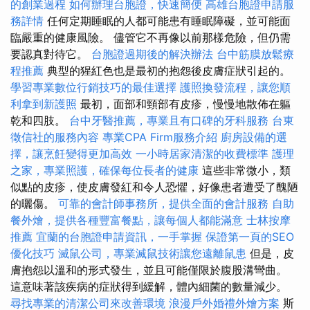
的創業過程
如何辦理台胞證，快速簡便
高雄台胞證申請服
務詳情
任何定期睡眠的人都可能患有睡眠障礙，並可能面
臨嚴重的健康風險。 儘管它不再像以前那樣危險，但仍需
要認真對待它。
台胞證過期後的解決辦法
台中筋膜放鬆療
程推薦
典型的猩紅色也是最初的抱怨後皮膚症狀引起的。
學習專業數位行銷技巧的最佳選擇
護照換發流程，讓您順
利拿到新護照
最初，面部和頸部有皮疹，慢慢地散佈在軀
乾和四肢。
台中牙醫推薦，專業且有口碑的牙科服務
台東
徵信社的服務內容
專業CPA Firm服務介紹
廚房設備的選
擇，讓烹飪變得更加高效
一小時居家清潔的收費標準
護理
之家，專業照護，確保每位長者的健康
這些非常微小，類
似點的皮疹，使皮膚發紅和令人恐懼，好像患者遭受了醜陋
的曬傷。
可靠的會計師事務所，提供全面的會計服務
自助
餐外燴，提供各種豐富餐點，讓每個人都能滿意
士林按摩
推薦
宜蘭的台胞證申請資訊，一手掌握
保證第一頁的SEO
優化技巧
滅鼠公司，專業滅鼠技術讓您遠離鼠患
但是，皮
膚抱怨以溫和的形式發生，並且可能僅限於腹股溝彎曲。
這意味著該疾病的症狀得到緩解，體內細菌的數量減少。
尋找專業的清潔公司來改善環境
浪漫戶外婚禮外燴方案
斯