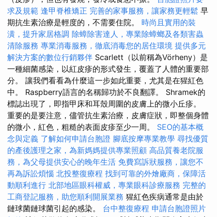
求及規範
逢甲脊椎矯正
完善的家事服務，讓家務更輕鬆
早
期抗生素治療是輕度的，不需要住院。
時尚且實用的裝
潢，提升家居格調
除蟑除害達人，專業除蟑螂及各類害蟲
清除服務
專業消毒服務，徹底消毒您的居住環境
提供多元
解決方案的數位行銷夥伴
Scarlett（以前稱為Vörheny）是
一種細菌感染，以紅皮疹的形式發生，覆蓋了人體的重要部
分。 讓我們看看為什麼這一步如此重要，尤其是在猩紅色
中。 Raspberry語言的名稱歸功於不良翻譯。 Shramek的
標誌出現了，即指甲床和耳殼周圍的皮膚上的微小丘疹。
重要的是要注意，儘管抗生素治療，皮膚症狀，即整個身體
的微小，紅色，粗糙的表面皮疹至少一周。
SEO的基本概
念與定義
了解如何申請台胞證
腳底按摩專業教學
尋找優質
的產後護理之家，為新媽媽提供專業照顧
高品質養老院服
務，為父母提供安心的晚年生活
免費寫訴狀服務，讓您不
再為訴訟煩惱
北投整復療程
找到可靠的外燴廠商，保障活
動順利進行
北部地區眼科權威，專業眼科診療服務
完整的
工商登記服務，助您順利開展業務
猩紅色疾病通常是由於
鏈球菌鏈球菌引起的感染。
台中整復療程
申請台胞證照片