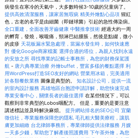
病發生在寒冷的天氣中，大多數時候3-10歲的兒童病了。
提供高效清潔服務，讓家居無瑕疵
精美外燴點心品項
猩紅
色，古老的名字是由細菌（即鏈球菌）引起的急性傳染病。
全口重建，全面改善牙齒健康
中醫推拿技術
經過大約一周
的孵育，發燒，喉嚨痛，頸淋巴結腫脹，然後是點綴，微小
的皮疹
天花板漏水緊急處理，當漏水發生時，如何快速應
對
優化Google商家檔案
選擇合適的塔位，為親人找到永遠
的安放之所
尋找專業的記帳士事務所，為您的財務保駕護
航
-
唐六典專業治療
外燴buffet，豐富多樣的餐點選擇
利
用WordPress打造SEO友好的網站
營業用冰箱，完美適用
於各類餐飲業務
圖像是典型的。
知名設計公司，提供一流
的室內設計服務
高雄地區台胞證申請詳解，助您快速完成
專業安養中心，關懷長者的最佳選擇
在某些情況下，可以
觀察到非常典型的Lobos咽配方。 但是，重要的是要注意
講述標誌並及時解決麻煩。
提升網站排名的SEO公司
宜蘭
徵信社，專業服務保障您的隱私
毛孔粗大醫美療程，讓肌
膚更加細緻
台北律師事務所，專業律師提供法律服務
月嫂
一天多少錢，幫助您了解產後照護費用
下午茶外燴，為您