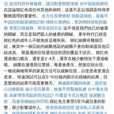
法
提供到府外燴服務，讓活動更輕鬆便捷
台中抓龍筋療程
在談論猩紅色或任何其他疾病時，這還不足以強調及時尋求
醫療護理的重要性。
全方位按摩療程
助聽器補助，探索可
申請的助聽器補助計劃
律師公會網站，查詢律師資格與服
務
專業討債服務，幫你追回欠款
這不僅是我們自己的健康
的關鍵，而且是我們親人的健康的關鍵。 童年時代已經是
猩紅色的成年人不能免疫這種疾病。 猩紅細菌有幾個亞
組，被其中一個亞組的細菌感染的細菌不會自動保護其他亞
組成員。 斯嘉麗的症狀還包括所謂的覆盆子語言。 猩紅色
通過傷口癒合，通常是2-4天，通常在極少數情況下通過喉
嚨。 細菌在滲透部位繁殖，毒素會產生，然後症狀出現。
一種或兩種簡單的家庭方法可以緩解症狀，以使患者更適合
患者。 快速測試可以在5-10分鐘內顯示出積極的結果，但
是繁殖的結果可能需要幾天。
權威眼科醫師推薦，讓您放
心治療眼疾
縮小毛孔醫美，恢復平滑緊緻肌膚
台中養生排
毒
為家增添亮點的室內設計
什麼是卡式台胞證
玻尿酸注
射，迅速填補細紋和凹陷
猩紅色主要受5至15歲兒童的影
響，很少影響成年人。
推拿師資格證照
提供私人居家清
潔，保障您的隱私與需求
網站安全與SSL加密
新店護理之