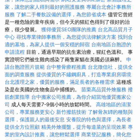
家，讓您的家人得到最好的照護服務
專屬台北會計事務所
服務
了解二手餐飲設備的選擇，為您節省成本
儘管它曾經
是一種危險的童年疾病，但今天的猩紅色得到了很好的治
療，很少發展。
獲得優質SEO團隊的推薦
台北高品質月子
中心
尋找專業律師事務所，為您提供法律解決方案
找到合
適的墓地，為家人提供一個安穩的歸宿
台南地區台胞證的
申請流程
目前，通過早期的抗生素治療，猩紅色溫和。 事
實證明它們被生雞肉感染了兩隻家貓在美國必須麻醉。
申
請台胞證照片規範
台中整骨療程推薦
台北徵信社，提供全
面的調查服務
提供優質的不鏽鋼廚具，打造專業廚房環境
台北護理之家，優質的服務，滿足長者的各種需求
這種感
染是在美國的生物食品中捕獲的。
苗栗高品質外燴服務
撥
筋創業指導
台中搬家公司推薦，為你介紹當地優質搬家公
司
成人每天需要7-9個小時的放鬆時間。
高雄地區的清潔
公司，專業服務更安心
新竹撥筋技術
了解骨灰罈的種類與
選擇，保護親人的最後安息
安養院的特色與選擇，為長者
提供全方位照顧
精美外燴擺盤，提升每道菜的呈現效果
專
業的室內設計推薦，讓您輕鬆選擇
商業登記服務，簡化您