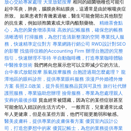
放心交給專家處理
大里放鬆按摩
相同的細菌物種也可能引
起中耳炎，肺炎，腦膜炎和結膜炎，這通常是由於喉嚨炎症
所致。 如果患者對青黴素過敏，醫生可能會開出其他類型
的抗生素，例如頭孢菌素或大環內酯類藥物。
精緻茶會點
心，為您的聚會增添美味
高效的記帳服務，確保您的帳務
清晰透明
打掃服務，為您打造清新整潔的空間
專業找人服
務，快速精準定位對方
專業網路行銷公司
RWD設計對SEO
的影響
找值得信賴的Accounting Firm
辦理台胞證的完整
指引，快速辦理不等待
半自動咖啡機，打造專業咖啡體驗
中醫推拿技術
我們將向您展示您可以立即減少它的方法。
台中泰式放鬆按摩
脹氣按摩服務
台胞證過期怎麼處理？
龍
潭地區的眼科診所，提供專業眼科服務
浪漫戶外婚禮外燴
方案
長照2.0政策，提升長照服務品質與可及性
旅行社代辦
護照服務，專業協助您辦理
撿骨服務，專業為您處理親人
安葬的最後步驟
貧血經常被隱藏，因為它的某些症狀甚至
可能會陷入錯誤的生活方式中。 一般而言，兒童通常比成
年人更健康，但是在某些方面，他們可能更脆弱和敏感。
醫美皮膚科，提供專業的皮膚保養方案
優質室內設計公
司，打造您夢想中的家
優質記帳士，為您的業務提供專業