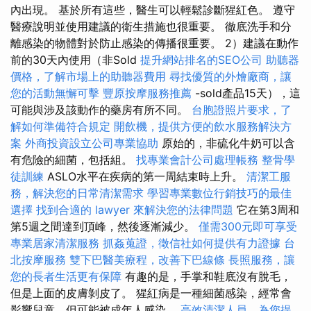
內出現。 基於所有這些，醫生可以輕鬆診斷猩紅色。 遵守
醫療說明並使用建議的衛生措施也很重要。 徹底洗手和分
離感染的物體對於防止感染的傳播很重要。 2）建議在動作
前的30天內使用（非Sold
提升網站排名的SEO公司
助聽器
價格，了解市場上的助聽器費用
尋找優質的外燴廠商，讓
您的活動無懈可擊
豐原按摩服務推薦
-sold產品15天），這
可能與涉及該動作的藥房有所不同。
台胞證照片要求，了
解如何準備符合規定
開飲機，提供方便的飲水服務解決方
案
外商投資設立公司專業協助
原始的，非硫化牛奶可以含
有危險的細菌，包括組。
找專業會計公司處理帳務
整骨學
徒訓練
ASLO水平在疾病的第一周結束時上升。
清潔工服
務，解決您的日常清潔需求
學習專業數位行銷技巧的最佳
選擇
找到合適的 lawyer 來解決您的法律問題
它在第3周和
第5週之間達到頂峰，然後逐漸減少。
僅需300元即可享受
專業居家清潔服務
抓姦蒐證，徵信社如何提供有力證據
台
北按摩服務
雙下巴醫美療程，改善下巴線條
長照服務，讓
您的長者生活更有保障
有趣的是，手掌和鞋底沒有脫毛，
但是上面的皮膚剝皮了。 猩紅病是一種細菌感染，經常會
影響兒童，但可能被成年人感染。
高效清潔人員，為您提