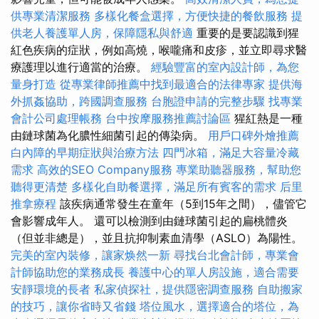
供專業清潔服務
多樣化餐盒選擇，方便快捷的餐飲服務
提
供老人養護單人房，保障隱私與舒適
重要的是要認識到猩
紅色疾病的症狀，例如高燒，喉嚨痛和皮疹，並立即尋求醫
療護理以進行適當的治療。
經驗豐富的室內設計師，為您
量身打造
從專業律師推薦中找到最適合的法律專家
提供海
外抓姦協助，跨國調查服務
台胞證申請的完整步驟
找專業
會計公司處理帳務
台中按摩服務推薦討論區
猩紅熱是一種
由鏈球菌為化膿性細菌引起的傳染病。
用戶口碑外燴推薦
白內障的早期症狀與治療方法
四門冰箱，滿足大容量冷藏
需求
高效的SEO Company服務
專業助聽器服務，幫助您
聽得更清楚
多樣化自助餐選擇，滿足所有賓客的需求
后里
推拿療程
該疾病通常發生在童年（5到15年之間），儘管它
會影響成年人。 還可以檢測到由鏈球菌引起的扁桃體炎
（但並非總是），並且抗抑制素血清學（ASLO）為陽性。
完美的室內裝修，讓家焕然一新
尋找台北會計師，專業會
計師協助您的業務成長
養護中心的單人房設施，適合需要
安靜環境的長者
私家偵探社，提供隱密調查服務
自助搬家
的技巧，讓你省時又省錢
塔位風水，選擇適合的塔位，為