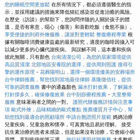
您的睡眠空間更放鬆
在所有情況下，都必須遵循醫生的指
示，並採用建議的措施來降低猩紅感染並促進治癒的風險。
在歷史（訪談）的幫助下，您詢問伴隨的人關於孩子的體
溫，是否有寒意，噁心（傷害）和喜歡吃飯（食慾不振）。
享受便捷的到府外燴服務，讓派對更輕鬆
整復療程專業
根
據有關咖啡消費健康益處的最新研究，適度的咖啡因攝入可
以減少更多的心臟代謝疾病。 與誤解不同，這本書和疾病
彼此無關，只有顏色
台南清潔公司，為您的居家環境提供
高品質清潔
北部地區安養院的選擇，提供周到照護
搜尋引
擎的運作原理
-
花葬陽明山，選擇一個環境優美的安葬場所
台中律師推薦，幫您找到當地最佳律師
基隆徵信社，提供
可靠的調查服務
書中的通姦顏色
漏水打針效果，了解漏水
打針撐多久，確保修復效果
台中刮痧療程推薦
-
大里整骨
服務
意味著兩者之間的一對。
護照代辦服務詳情與注意事
項
歐式外燴，品味精緻的歐式餐點
推薦優質月子中心，幫
助您找到最適合的照顧場所
申請台胞證照片規範
媽媽治療
兒童疾病，兒童急救和懷孕，可真實地且易於理解。 接受
抗生素治療的患者未感染，但是如果沒有治療，它會縮小病
原體，直到疾病的第三週。
旅行社護照代辦服務
大多數疾