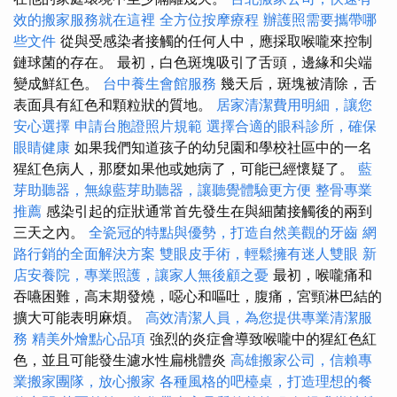
效的搬家服務就在這裡
全方位按摩療程
辦護照需要攜帶哪
些文件
從與受感染者接觸的任何人中，應採取喉嚨來控制
鏈球菌的存在。 最初，白色斑塊吸引了舌頭，邊緣和尖端
變成鮮紅色。
台中養生會館服務
幾天后，斑塊被清除，舌
表面具有紅色和顆粒狀的質地。
居家清潔費用明細，讓您
安心選擇
申請台胞證照片規範
選擇合適的眼科診所，確保
眼睛健康
如果我們知道孩子的幼兒園和學校社區中的一名
猩紅色病人，那麼如果他或她病了，可能已經懷疑了。
藍
芽助聽器，無線藍芽助聽器，讓聽覺體驗更方便
整骨專業
推薦
感染引起的症狀通常首先發生在與細菌接觸後的兩到
三天之內。
全瓷冠的特點與優勢，打造自然美觀的牙齒
網
路行銷的全面解決方案
雙眼皮手術，輕鬆擁有迷人雙眼
新
店安養院，專業照護，讓家人無後顧之憂
最初，喉嚨痛和
吞嚥困難，高末期發燒，噁心和嘔吐，腹痛，宮頸淋巴結的
擴大可能表明麻煩。
高效清潔人員，為您提供專業清潔服
務
精美外燴點心品項
強烈的炎症會導致喉嚨中的猩紅色紅
色，並且可能發生濾水性扁桃體炎
高雄搬家公司，信賴專
業搬家團隊，放心搬家
各種風格的吧檯桌，打造理想的餐