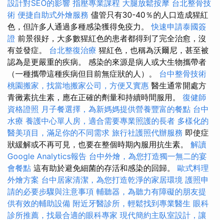
設計對SEO的影響
指壓專業課程
大腿放鬆按摩
台北整骨技
術
便捷自助式外燴服務
儘管只有30-40％的人口造成猩紅
色，但許多人通過多種感染獲得免疫力。
快速申請泰國簽
證
前景很好，大多數猩紅色的患者都得到了完全治愈，沒
有並發症。
台北整復治療
猩紅色，也稱為沃爾尼，甚至被
認為是更嚴重的疾病。 感染的來源是病人或大生物攜帶者
（一種攜帶這種疾病但目前無症狀的人）。
台中整骨技術
桃園搬家，找當地搬家公司，方便又實惠
醫生通常開處方
青黴素抗生素，應在正確的劑量和持續時間服用。
復健師
資格證照
月子餐選擇，為新媽媽提供營養豐富的餐點
台中
水療
養護中心單人房，適合需要專業照護的長者
多樣化的
醫美項目，滿足你的不同需求
旅行社護照代辦服務
即使症
狀緩解或不再可見，也要在整個時期內服用抗生素。
解讀
Google Analytics報告
台中外燴，為您打造獨一無二的宴
會餐點
這有助於避免細菌的存活和感染的回歸。
歐式料理
外燴方案
台中居家清潔，為您打造乾淨的家居環境
護照申
請的必要步驟與注意事項
輔聽器，為聽力有障礙的朋友提
供有效的輔助設備
附近牙醫診所，輕鬆找到專業醫生
眼科
診所推薦，找最合適的眼科專家
現代簡約主臥室設計，讓