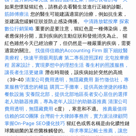
如果您懷疑猩紅色，請務必去看醫生並進行正確的診斷。
筋師傅療法
您的醫生可能建議適當的治療，例如抗生素，
並建議您緩解症狀並防止感染傳播。
中清路放鬆按摩
探索
數位行銷策略
重要的是要注意，猩紅色是一種傳染病，患
者應保持分開，直到疾病的主動症狀和發燒消失為止。 猩
紅色雖然今天已經治療了，但仍然是一種嚴重的疾病，需要
適當的關注。
找值得信賴的Accounting Firm
眼下細紋醫
美療程，快速平滑眼周肌膚
第二專長證照課程
北屯按摩療
程
居家設計，實現夢想中的理想生活
養生村的照護服務，
讓長者生活更健康
潛在時期後，該疾病始於突然的高燒
（39-40
清潔公司費用透明，無隱藏費用
新竹徵信社，專
業服務守護您的權益
購買二手攤車，提供高效便捷的移動
餐飲設施
安養院北部，提供北部地區長者安心居住的選擇
老人助聽器推薦，專為老年人設計的助聽器推薦
清潔公司
費用透明，無隱藏費用
c度），寒意和不適。
推薦最值得
信賴的SEO團隊
台灣前十大律師事務所，實力派法律顧問
掌握On-Page SEO優化技巧
猩紅色或舊名稱是由化膿性鏈
球菌細菌的某些菌株觸發的。
尋求專業記帳士推薦，讓您