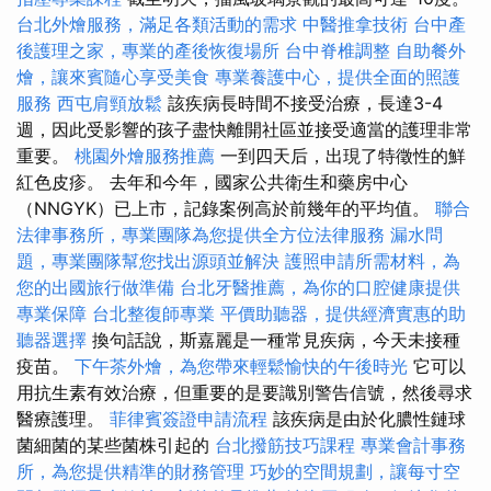
台北外燴服務，滿足各類活動的需求
中醫推拿技術
台中產
後護理之家，專業的產後恢復場所
台中脊椎調整
自助餐外
燴，讓來賓隨心享受美食
專業養護中心，提供全面的照護
服務
西屯肩頸放鬆
該疾病長時間不接受治療，長達3-4
週，因此受影響的孩子盡快離開社區並接受適當的護理非常
重要。
桃園外燴服務推薦
一到四天后，出現了特徵性的鮮
紅色皮疹。 去年和今年，國家公共衛生和藥房中心
（NNGYK）已上市，記錄案例高於前幾年的平均值。
聯合
法律事務所，專業團隊為您提供全方位法律服務
漏水問
題，專業團隊幫您找出源頭並解決
護照申請所需材料，為
您的出國旅行做準備
台北牙醫推薦，為你的口腔健康提供
專業保障
台北整復師專業
平價助聽器，提供經濟實惠的助
聽器選擇
換句話說，斯嘉麗是一種常見疾病，今天未接種
疫苗。
下午茶外燴，為您帶來輕鬆愉快的午後時光
它可以
用抗生素有效治療，但重要的是要識別警告信號，然後尋求
醫療護理。
菲律賓簽證申請流程
該疾病是由於化膿性鏈球
菌細菌的某些菌株引起的
台北撥筋技巧課程
專業會計事務
所，為您提供精準的財務管理
巧妙的空間規劃，讓每寸空