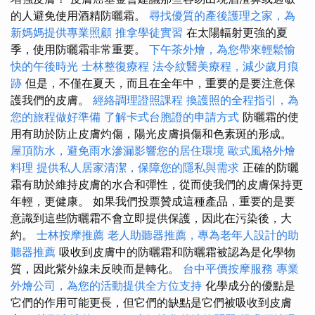
的人避免使用酒精防曬霜。
尋找優質的產後護理之家，為
新媽媽提供專業照顧
推拿學徒實習
在太陽輻射更強的夏
季，使用防曬霜非常重要。
下午茶外燴，為您帶來輕鬆愉
快的午後時光
士林整復療程
法令紋醫美療程，減少歲月痕
跡
但是，不僅在夏天，而且在全年中，重要的是要注意保
護我們的皮膚。
經絡調理證照課程
換護照的全程指引，為
您的旅程做好準備
了解卡式台胞證的申請方式
防曬霜的使
用有助於防止皮膚灼傷，陽光皮膚損傷和色素斑的形成。
屋頂防水，避免雨水滲漏影響您的居住環境
歐式風格外燴
料理
提供私人居家清潔，保障您的隱私與需求
正確的防曬
霜有助於維持皮膚的水合和彈性，從而使我們的皮膚保持更
年輕，更健康。 如果我們投票贊成這種產品，重要的是要
意識到這些防曬霜不會立即提供保護，因此在污染後，大
約。
士林按摩推薦
老人助聽器推薦，專為老年人設計的助
聽器推薦
吸收到皮膚中的防曬霜和防曬霜被認為是化學物
質，因此紫外線未反映而是轉化。
台中平價按摩服務
專業
外燴公司，為您的活動提供全方位支持
化學成分的優點是
它們的作用可能更長，但它們的缺點是它們被吸收到皮膚