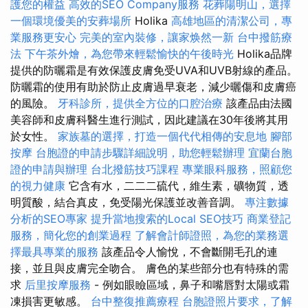
護您的權益
高效的SEO Company服務
花葬陽明山，選擇
一個環境優美的安葬場所
Holika
高雄地區的清潔公司，專
業服務更安心
完美的室內裝修，讓家焕然一新
台中撥筋療
法
下午茶外燴，為您帶來輕鬆愉快的午後時光
Holika品牌
提供的防曬霜是有效保護皮膚免受UVA和UVB射線的產品。
防曬霜的使用有助於防止皮膚過早衰老，減少曬傷和皮膚癌
的風險。
牙科診所，提供全方位的口腔治療
該產品由法國
美容師和皮膚科醫生進行測試，因此建議在30年後將其用
於女性。
家族墓的選擇，打造一個代代相傳的安息地
腳部
按摩
台胞證的申請步驟詳細說明，助您輕鬆辦理
宜蘭台胞
證的申請與辦理
台北撥筋技巧課程
專業眼科服務，照顧您
的視力健康
它含有水，二二二硫代，維生素，礦物質，透
明質酸，結合真皮，免受陽光保護並改善音調。
專注數據
分析的SEO專家
提升當地搜索的Local SEO技巧
商業登記
服務，簡化您的創業過程
了解會計師證照，為您的業務選
擇最具專業的服務
該產品令人愉悅，不會斷開毛孔的連
接，並且與皮膚完全吻合。 膚色的某些部分也有特殊的需
求
后里按摩服務
- 例如眼瞼區域，鼻子和嘴唇對太陽或霜
凍損害更敏感。
台中整復推薦療程
台胞證照片要求，了解