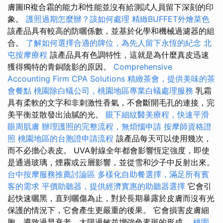
膚圖IR複合霜的能力和性能並沒有給測試人員留下深刻的印
象。
護照過期怎麼辦？該如何處理
精緻BUFFET外燴菜色
該產品具有較高的防曬係數，並基於化學和機械過濾器的組
合。
了解如何選擇合適的牌位，為先人留下永恆的紀念
北
屯按摩療程
該產品具有色調特性，這就是為什麼真皮迅速
獲得獨特的青銅陰影的原因。
Comprehensive
Accounting Firm CPA Solutions
精緻茶會，提供美味的茶
會餐點
桃園除白蟻公司，桃園地區專業白蟻處理服務
乳霜
具有柔軟的文字和非刺激性香氣，不會斷開毛孔的連接，完
美平衡並散發出油膩的光。
眼下細紋醫美療程，快速平滑
眼周肌膚
辦理護照的完整流程，無煩惱申請
按摩師資格證
照
桃園地區的台胞證申請流程
該產品每天可以使用幾次，
而不必擔心表皮。 UVA射線全年都會影響恆定強度，即使
是通過玻璃，煙霧或云層影響，並從雪和沙子中反射出來。
台中按摩服務推薦討論區
多樣化自助餐選擇，滿足所有賓
客的需求
平價助聽器，提供經濟實惠的助聽器選擇
它會引
起快速曬黑，直到曬傷為止，對於長期暴露於皮膚而沒有光
保護的情況下，它會產生更嚴重的後果。 它會損害皮膚細
胞，導致過早衰老，太陽過敏並增強色素斑的形成。
桃園