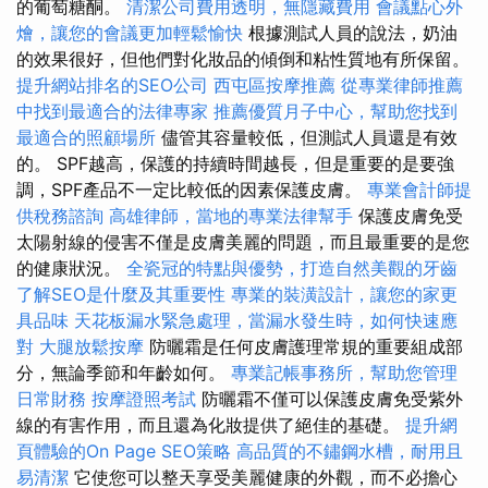
的葡萄糖酮。
清潔公司費用透明，無隱藏費用
會議點心外
燴，讓您的會議更加輕鬆愉快
根據測試人員的說法，奶油
的效果很好，但他們對化妝品的傾倒和粘性質地有所保留。
提升網站排名的SEO公司
西屯區按摩推薦
從專業律師推薦
中找到最適合的法律專家
推薦優質月子中心，幫助您找到
最適合的照顧場所
儘管其容量較低，但測試人員還是有效
的。 SPF越高，保護的持續時間越長，但是重要的是要強
調，SPF產品不一定比較低的因素保護皮膚。
專業會計師提
供稅務諮詢
高雄律師，當地的專業法律幫手
保護皮膚免受
太陽射線的侵害不僅是皮膚美麗的問題，而且最重要的是您
的健康狀況。
全瓷冠的特點與優勢，打造自然美觀的牙齒
了解SEO是什麼及其重要性
專業的裝潢設計，讓您的家更
具品味
天花板漏水緊急處理，當漏水發生時，如何快速應
對
大腿放鬆按摩
防曬霜是任何皮膚護理常規的重要組成部
分，無論季節和年齡如何。
專業記帳事務所，幫助您管理
日常財務
按摩證照考試
防曬霜不僅可以保護皮膚免受紫外
線的有害作用，而且還為化妝提供了絕佳的基礎。
提升網
頁體驗的On Page SEO策略
高品質的不鏽鋼水槽，耐用且
易清潔
它使您可以整天享受美麗健康的外觀，而不必擔心