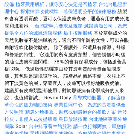
設備
植牙費用解析，讓你安心決定是否植牙
台北台胞證辦
理中心
探索律師收費標準，確保透明公平的法律服務
該製
劑含有透明質酸，還可以保護皮膚衰老，通過有用的成分滋
潤和滋養牠。
台胞證照片要求及規範
滅鼠清潔公司，為您
提供全方位的滅鼠清潔服務
后里按摩服務
基於草藥成分的
天然化妝品不是油膩的光，適合不同年齡的女性，可以在眼
角附近軟化模仿皺紋。 除了保護外，它還具有保濕，舒緩
和舒緩的特性。 它適用於所有皮膚類型，儘管幾個小時後
的油性皮膚有些閃耀。 78％的含有保濕成分，包括蘆薈葉
提取物。 低過敏性防曬霜由於其透明質酸含量而滋潤皮
膚，其包裝是環境設計的。 該產品的價格不錯，衣服上不
留下淡黃色的層，穿著宜人，皮膚可以很好地吸收奶油。
建議所有皮膚類型都使用，對於那些擁有化學成分的人來
說，也值得嘗試。 Revox Daily
骨導式助聽器，了解這種
革命性的聽力輔助技術
專業長照中心，為您的長者提供全
方位照護
精選外燴推薦，助您找到最適合的餐飲方案
音波
拉皮，非侵入式拉提肌膚
烏日放鬆按摩
台北地區專業外燴
團隊
Solar
台中排毒養生館服務
請一位打掃阿姨，幫您解
決家務煩惱
尋找經驗豐富的律師，為您的案件提供專業支