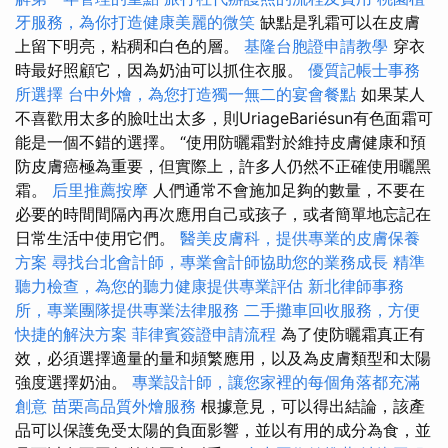
牙服務，為你打造健康美麗的微笑
缺點是乳霜可以在皮膚
上留下明亮，粘稠和白色的層。
基隆台胞證申請教學
穿衣
時最好照顧它，因為奶油可以抓住衣服。
優質記帳士事務
所選擇
台中外燴，為您打造獨一無二的宴會餐點
如果某人
不喜歡用太多的臉吐出太多，則UriageBariésun有色面霜可
能是一個不錯的選擇。 “使用防曬霜對於維持皮膚健康和預
防皮膚癌極為重要，但實際上，許多人仍然不正確使用曬黑
霜。
后里推薦按摩
人們通常不會施加足夠的數量，不要在
必要的時間間隔內再次應用自己或孩子，或者簡單地忘記在
日常生活中使用它們。
醫美皮膚科，提供專業的皮膚保養
方案
尋找台北會計師，專業會計師協助您的業務成長
精準
聽力檢查，為您的聽力健康提供專業評估
新北律師事務
所，專業團隊提供專業法律服務
二手攤車回收服務，方便
快捷的解決方案
菲律賓簽證申請流程
為了使防曬霜真正有
效，必須選擇適量的量和頻繁應用，以及為皮膚類型和太陽
強度選擇奶油。
專業設計師，讓您家裡的每個角落都充滿
創意
苗栗高品質外燴服務
根據意見，可以得出結論，該產
品可以保護免受太陽的負面影響，並以有用的成分為食，並