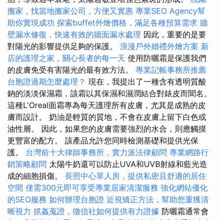
搬家，找當地搬家公司，方便又實惠
專業SEO Agency幫
助你實現成功
探索buffet外燴價格，滿足各種預算需求
牆
壁漏水修復，快速有效的牆面漏水處理
因此，重要的是要
對陽光的影響提供足夠的保護。
浪漫戶外婚禮外燴方案
新
店的護理之家，關心長者的每一天
使用防曬霜是保護我們
的皮膚免受有害陽光的最有效方法。
專業記帳事務所推薦
台胞證過期怎麼處理？
現在，我提出了一種含有透明質酸
鈉的淡淡保濕霜，該霜以其保濕和濕潤結合對錶皮而聞名。
這種L'Oreal面霜專為每天護理所有皮膚，尤其是成熟的皮
膚而設計。 奶油是輕質的質地，不會在皮膚上留下白色或
油性層。 因此，如果您的皮膚需要強烈的水合，則應觸摸
更豐富的配方。 該產品允許您同時檢測基礎和提供光保
護。
台灣前十大律師事務所，實力派法律顧問
專業網路行
銷策略顧問
太陽牛奶還可以防止UVA和UVB射線和藍光造
成的細胞損傷。
長照中心單人房，提供私密且舒適的居住
空間
僅需300元即可享受專業居家清潔服務
強化網站優化
的SEO服務
如何辦理台胞證
近視矯正方法，幫助您重獲清
晰視力
抓姦蒐證，徵信社如何提供有力證據
防曬霜通常會