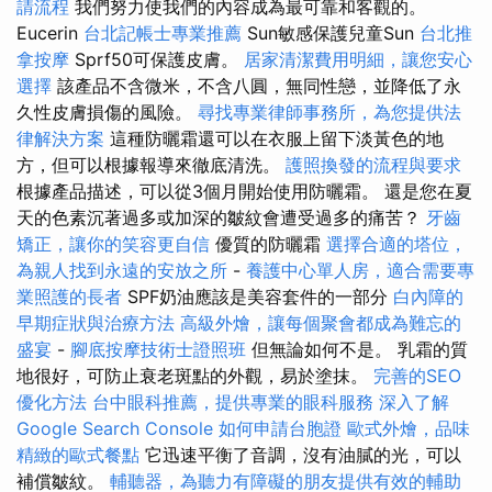
請流程
我們努力使我們的內容成為最可靠和客觀的。
Eucerin
台北記帳士專業推薦
Sun敏感保護兒童Sun
台北推
拿按摩
Sprf50可保護皮膚。
居家清潔費用明細，讓您安心
選擇
該產品不含微米，不含八圓，無同性戀，並降低了永
久性皮膚損傷的風險。
尋找專業律師事務所，為您提供法
律解決方案
這種防曬霜還可以在衣服上留下淡黃色的地
方，但可以根據報導來徹底清洗。
護照換發的流程與要求
根據產品描述，可以從3個月開始使用防曬霜。 還是您在夏
天的色素沉著過多或加深的皺紋會遭受過多的痛苦？
牙齒
矯正，讓你的笑容更自信
優質的防曬霜
選擇合適的塔位，
為親人找到永遠的安放之所
-
養護中心單人房，適合需要專
業照護的長者
SPF奶油應該是美容套件的一部分
白內障的
早期症狀與治療方法
高級外燴，讓每個聚會都成為難忘的
盛宴
-
腳底按摩技術士證照班
但無論如何不是。 乳霜的質
地很好，可防止衰老斑點的外觀，易於塗抹。
完善的SEO
優化方法
台中眼科推薦，提供專業的眼科服務
深入了解
Google Search Console
如何申請台胞證
歐式外燴，品味
精緻的歐式餐點
它迅速平衡了音調，沒有油膩的光，可以
補償皺紋。
輔聽器，為聽力有障礙的朋友提供有效的輔助