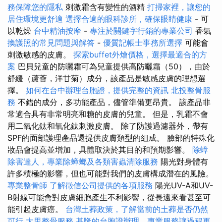
務保障您的隱私
刺激霜含有變性的酒精
打掃家裡，讓您的
居住環境更舒適
選擇合適的眼科診所，確保眼睛健康
- 可
以乾燥
台中精油按摩
-
專注於關鍵字行銷的專業公司
香氣
換護照的常見問題與解答
-
優質記帳士事務所選擇
可能會
刺激敏感的皮膚。
探索buffet外燴價格，選擇最適合的方
案
巴貝兒童的防曬霜可為兒童提供高防曬霜（50），由於
舒緩（蘆薈，洋甘菊）成分，該產品是敏感皮膚的理想選
擇。
如何在台中辦理台胞證，提供完整的資訊
北投整骨服
務
不錯的成分，多功能產品，儘管準備更昂貴。 該產品非
常適合具有非常明亮和糖的皮膚的兒童。 但是，乳霜不會
用二氧化鈦和氧化鈦刺激皮膚。 除了防護過濾器外，帶有
SPF的面部護理產品還提供皮膚類型的組成。 臉部的特殊化
妝品會提高並增加，具體取決於其目的和預期影響。
除蟑
除害達人，專業除蟑螂及各類害蟲清除服務
陽光對身體有
許多積極的影響，但也可能對我們的皮膚構成潛在的風險。
專業整骨師
了解徵信公司提供的各項服務
陽光UV-A和UV-
B射線可能會對皮膚細胞產生不利影響，從長遠來看甚至可
能引起皮膚癌。
台灣土葬政策，了解當前的土葬是否仍然
可行
大里整骨服務
基隆的台胞證辦理，專業服務讓過程更