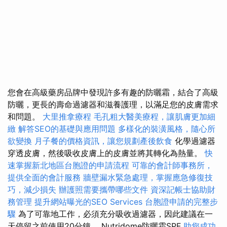
您會在高級藥房品牌中發現許多有趣的防曬霜，結合了高級
防曬，更長的壽命過濾器和滋養護理，以滿足您的皮膚需求
和問題。
大里推拿療程
毛孔粗大醫美療程，讓肌膚更加細
緻
解答SEO的基礎與應用問題
多樣化的裝潢風格，隨心所
欲變換
月子餐的價格資訊，讓您規劃產後飲食
化學過濾器
穿透皮膚，然後吸收皮膚上的皮膚並將其轉化為熱量。
快
速掌握新北地區台胞證的申請流程
可靠的會計師事務所，
提供全面的會計服務
牆壁漏水緊急處理，掌握應急修復技
巧，減少損失
辦護照需要攜帶哪些文件
資深記帳士協助財
務管理
提升網站曝光的SEO Services
台胞證申請的完整步
驟
為了可靠地工作，必須充分吸收過濾器，因此建議在一
天停留之前使用20分鐘。 Nutridome防曬霜SPF
助您成功