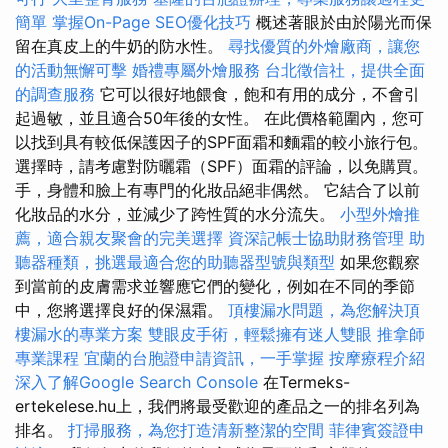
簡單
掌握On-Page SEO優化技巧
概述著眼於由於陽光而保
留在真皮上的牛奶的防水性。
尋找優質的外燴廠商，讓您
的活動無懈可擊
婚禮專屬外燴服務
台北徵信社，提供全面
的調查服務
它可以很好地餵食，飽和有用的成分，不會引
起過敏，並且適合50年後的女性。 在此價格範圍內，您可
以找到具有較低保護因子的SPF面霜和麵霜的較小旅行包。
選擇時，請考慮對防曬霜（SPF）面霜的評論，以免購買。
手，身體和臉上有專門的化妝品絕非偶然。 它結合了以前
化妝品的水分，並減少了跨性質的水分流失。
小型外燴推
薦，適合親友聚會的完美選擇
資深記帳士協助財務管理
助
聽器種類，挑選最適合您的助聽器型號與類型
如果您觀察
到當前的皮膚需求並響應它們的變化，例如在不同的季節
中，您將選擇良好的保濕霜。
頂樓漏水問題，為您解決頂
樓漏水的專業方案
雙眼皮手術，輕鬆擁有迷人雙眼
推拿師
專業課程
宜蘭的台胞證申請資訊，一手掌握
按摩療程介紹
深入了解Google Search Console
在Termeks-
ertekelese.hu上，我們將最受歡迎的產品之一的排名列為
排名。
打掃服務，為您打造清新整潔的空間
菲律賓簽證申