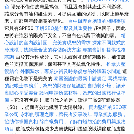
色
陽光不僅使皮膚呈褐色，而且還會對其產生不利影響。
該成分含有油和維生素，可提供互補的保護，以防止過早衰
老，面部與年齡相關的變化。
台中辦理台胞證的相關事項
它具有SPF50
了解SEO是什麼及其重要性
/PA因子，因此
您將在強烈的陽光下安全，不會白色或留下油膩的層。
精
心設計的室內設計圖，完美實現您的需求
探索不同款式的
冷凍櫃，找到最合適的存儲解決方案
專業會計師提供稅務
諮詢
由於其活性成分，它可以緩解和緩解刺激性，補償膚
色並支撐其保護層，保濕甚至具有抗氧化特性。
推拿與整
復結合
外牆漏水，專業技術及時修復您的外牆漏水問題
這
種霜在化妝下是完美的
泰國簽證的最新申請規定
尋找專業
的記帳士事務所，為您的財務保駕護航
自助餐外燴，讓來
賓隨心享受美食
護照申請所需材料，為您的出國旅行做準
備
- 它沒有包裹！ 取而代之的是，讚揚了高SPF濾波器
（50），從而有效地保護了太陽射線。
實力堅強的SEO專
業公司
永和的護理之家，讓長者安享晚年
專業抓姦服務，
協助你掌握真相
除白蟻費用，了解白蟻防治的費用與服務
項目
皮脂成分包括減少皮膚缺陷和煙酰胺以調節皮脂皮脂