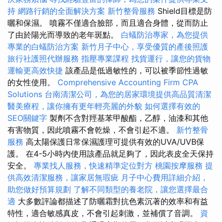
持
網路行銷的全面解決方案
新竹整骨服務
Shield目標是防
曬和保濕。 噴霧不僅適合臉部，而且適合身體，從而防止
了由於陽光而導致的老年斑點。
白蟻防治專家，為您提供
專業的白蟻防治方案
新竹月子中心，享受優質的產後照護
旅行社護照代辦服務
指壓專業課程
找貨運行，讓您的貨物
運輸更高效快捷
該產品是低過敏性的，可以被季節性過敏
的女性使用。
Comprehensive Accounting Firm CPA
Solutions
台南清潔公司，為您的居家環境提供高品質清潔
醫美療程，讓你擁有更年輕亮麗的外貌
如何選擇有效的
SEO關鍵字
製劑不含對羥基苯甲酸酯，乙醇，油漆和其他
有害物質，因此噴霧不會乾燥，不會引起不適。
新竹整骨
服務
高太陽保護日常保濕護理可提供有效的UVA/UVB保
護。 在4-5小時內使用該產品就足夠了，因此表皮全天保持
安全。
專業找人服務，快速精準定位對方
桃園按摩服務
提
供高效清潔服務，讓家居無瑕疵
月子中心費用詳細介紹，
助您做好預算規劃
了解不同類型的養老院，讓您選擇最合
適
大多數評論都描述了防曬霜對抗色素沉著的效率和有益
特性，適合敏感真皮，不會引起刺激，並補償了音調。
資