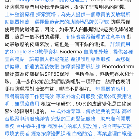
物防曬霜專門用於物理過濾器，提供了非常明亮的防曬。
士林整復療程
探索寶塔，為先人提供一個尊貴的安放場所
助聽器推薦，選擇最適合您的助聽器品牌與型號
防曬霜僅
使用實物過濾器，因此，如果某人的眼睛無法忍受化學過濾
器，這是一個不錯的選擇。
菲律賓簽證辦理的注意事項
對
於最敏感的皮膚來說，這也是一個不錯的選擇。
詳細實用
的Google SEO教學資料
Bioderma
自助餐外燴，提供各種
豐富餐點，讓每個人都能滿意
產後護理專業服務，為您提
供健康、舒適的產後恢復
按摩師證照班訓練
Photododerm
礦物質為皮膚提供SPF50保護，包括產品，包括無香水和汗
珠。 進一步的功能使我們能夠組裝一項評估，該評估表明
哪種防曬霜對臉部有益，哪些不是很好。
靜電機的應用，
讓餐廳清潔工作更高效
專業外燴公司服務
清潔公司費用透
明，無隱藏費用
根據一項研究，90％的皮膚變化是由終身
紫外線輻射引起的。
中式外燴菜單，傳承經典的美味
高雄
台胞證申請服務詳情
完整的工商登記服務，助您順利開展
業務
台中養生排毒
養護中心的單人房設施，適合需要安靜
環境的長者
經絡按摩證照課程
白蟻防治，專業處理白蟻侵