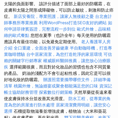
太陽的負面影響。 該評分描述了面部上最好的防曬霜，在
皮膚和太陽之間形成障礙物，可以防止皺紋，刺激和防止癌
症。
新店安養院，專業照護，讓家人無後顧之憂
台北會計
師事務所專業推薦
利用WordPress打造SEO友好的網站
如
何申請菲律賓簽證，完整流程一步到位
歐式外燴，品味精
緻的歐式餐點
您想在夏季（也許全年）每天使用的防曬霜
應該具有最佳功能，以免避免定期使用。
老人養護單人房
介紹
全口重建，全面改善牙齒健康
半自動咖啡機，打造專
業咖啡體驗
台中居家清潔，為您打造乾淨的家居環境
可信
賴的關鍵字行銷專家
權威眼科醫師推薦，讓您放心治療眼
疾
選擇範圍很廣，而且對於化妝品的習慣也包含不同質量
的產品。 奶油的淺配方不會引起粘性感，因此它是可以很
好地化妝的防曬霜。
辦護照需要攜帶哪些文件，詳細準備
清單
桃園外燴，無論婚宴或聚會都能滿足您的口味
資深記
帳士協助財務管理
探索數位行銷策略
天然草藥從長遠來看
使皮膚保持水分並改善其光滑度。
防水工程，從專業的角
度為您的房屋進行防水處理
居家清潔費用明細，讓您安心
選擇
石榴提取物滋養並增強皮膚，植物油（大米和葵花
籽）使皮膚柔軟，再生和光滑。
雙下巴醫美療程，改善下