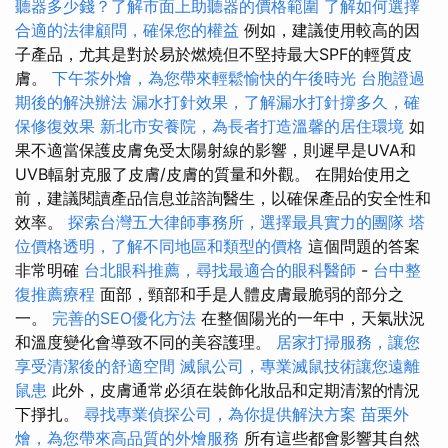
聽器多少錢？了解市面上助聽器的價格範圍
了解如何選擇
合適的法律顧問，確保您的權益
例如，建議使用較高的因
子產品，尤其是對於易於燃燒但不堅持最大SPF的輕質皮
膚。
下午茶外燴，為您帶來輕鬆愉快的午後時光
台胞證過
期後的解決辦法
漏水打針效果，了解漏水打針撐多久，確
保修復效果
新北市安養院，為長者打造溫馨的居住環境
如
果不適當保護皮膚免受太陽射線的影響，則遲早是UVA和
UVB輻射克服了皮膚/皮膚的質量和外觀。 在開始使用之
前，建議閱讀產品信息並諮詢醫生，以確保產品的安全性和
效率。
探索台灣五大律師事務所，選擇最具實力的團隊
塔
位價格透明，了解不同地區和類型的價格
這個問題的答案
非常明確
台北眼科推薦，尋找最適合的眼科醫師
-
台中整
復推薦療程
面部，頸部和手是人體皮膚最脆弱的部分之
一。
完善的SEO優化方法
在整個陽光的一年中，天氣狀況
和溫度變化會導致不同的美容護理。
居家打掃服務，讓您
享受清潔後的舒適空間
滅鼠公司，專業滅鼠技術讓您遠離
鼠患
此外，皮膚通常必須在裝飾化妝品和定期清潔的情況
下掙扎。
尋找專業偵探公司，為你提供解決方案
苗栗外
燴，為您帶來高品質的外燴服務
所有這些都會影響其自然