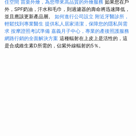
住空間
苗栗外燴，為您帶來高品質的外燴服務
如果您在戶
外，SPF奶油，汗水和毛巾，則過濾器的壽命將迅速降低，
並且應該更新產品層。
如何進行公司設立
附近牙醫診所，
輕鬆找到專業醫生
提供私人居家清潔，保障您的隱私與需
求
按摩證照考試準備
嘉義月子中心，專業的產後照護服務
網路行銷的全面解決方案
這種輻射在上皮上是活性的，這
是合成維生素D所需的，佔紫外線輻射的5％。