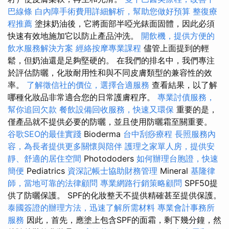
巴線條
白內障手術費用詳細解析，幫助您做好預算
整復療
程推薦
塗抹奶油後，它將面部半啞光錶面固體，因此必須
快速有效地施加它以防止產品沖洗。
開飲機，提供方便的
飲水服務解決方案
經絡按摩專業課程
儘管上面提到的輕
鬆，但奶油還是足夠堅硬的。 在我們的排名中，我們專注
於評估防曬，化妝耐用性和與不同皮膚類型的兼容性的效
率。
了解徵信社的價位，選擇合適服務
查看結果，以了解
哪種化妝品非常適合您的日常護膚程序。
專業討債服務，
幫你追回欠款
餐飲設備回收服務，快速又環保
重要的是，
僅產品就不提供必要的防曬，並且使用防曬霜至關重要。
谷歌SEO的最佳實踐
Bioderma
台中刮痧療程
長照服務內
容，為長者提供更多關懷與陪伴
護理之家單人房，提供安
靜、舒適的居住空間
Photododers
如何辦理台胞證，快速
簡便
Pediatrics
資深記帳士協助財務管理
Mineral
基隆律
師，當地可靠的法律顧問
專業網路行銷策略顧問
SPF50提
供了防曬保護。 SPF的化妝整天不提供精確甚至提供保護。
泰國簽證的辦理方法，迅速了解所需材料
專業會計事務所
服務
因此，首先，應塗上包含SPF的面霜，剩下幾分鐘，然