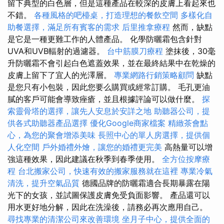
留下典型的白色層，但是這種產品在較深的皮膚上看起來也
不錯。
各種風格的吧檯桌，打造理想的餐飲空間
多樣化自
助餐選擇，滿足所有賓客的需求
后里推拿療程
然而，缺點
是它是一種更難工作的人體產品。 化學防曬霜包含針對
UVA和UVB輻射的過濾器。
台中筋膜刀療程
塗抹後，30毫
升防曬霜不會引起白色遮蓋效果，並在最終結果中在乾燥的
皮膚上留下了宜人的光澤層。
專業網路行銷策略顧問
缺點
是您只有小包裝，因此您要么購買或經常訂購。 毛孔更油
膩的客戶可能會導致痤瘡，並且根據評論可以做什麼。
探
索靈骨塔的選擇，讓先人安息於安詳之地
助聽器公司，提
供各式助聽器產品選擇
優化Google商家檔案
精緻茶會點
心，為您的聚會增添美味
長照中心的單人房選擇，提供個
人化空間
戶外婚禮外燴，讓您的婚禮更完美
高熱量可以增
強這種效果，因此建議在秋季到春季使用。
全方位按摩療
程
台北搬家公司，快速有效的搬家服務就在這裡
專業冷氣
清洗，提升空氣品質
德國品牌的防曬霜適合長期暴露在陽
光下的女孩，並試圖保護皮膚免受負面影響。 產品還可以
用水更好地分解，因此在洗澡後，請務必再次應用自己。
尋找專業的清潔公司來改善環境
坐月子中心，提供全面的