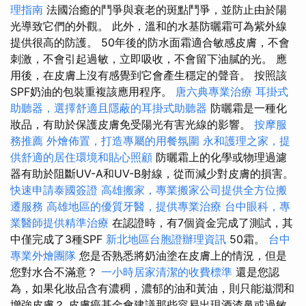
理指南
法國治癒的鬥爭與衰老的斑點鬥爭，並防止由於陽
光導致它們的外觀。 此外，溫和的水基防曬霜可為紫外線
提供很高的防護。 50年後的防水面霜適合敏感皮膚，不會
刺激，不會引起過敏，立即吸收，不會留下油膩的光。 應
用後，在皮膚上沒有感覺到它會產生穩定的聲音。 按照該
SPF奶油的包裝重複該應用程序。
唐六典專業治療
耳掛式
助聽器，選擇舒適且隱蔽的耳掛式助聽器
防曬霜是一種化
妝品，有助於保護皮膚免受陽光有害光線的影響。
按摩服
務推薦
外燴佈置，打造專屬的用餐氛圍
永和護理之家，提
供舒適的居住環境和貼心照顧
防曬霜上的化學或物理過濾
器有助於阻斷​​UV-A和UV-B射線，從而減少對皮膚的損害。
快速申請泰國簽證
高雄搬家，專業搬家公司提供全方位搬
遷服務
高雄地區的優質牙醫，提供專業治療
台中眼科，專
業醫師提供精準治療
在認證時，有7個資金完成了測試，其
中僅完成了3種SPF
新北地區台胞證辦理資訊
50霜。
台中
專業外燴團隊
您是否熟悉將奶油塗在皮膚上的情況，但是
您對水合不滿意？
一小時居家清潔的收費標準
還是您認
為，如果化妝品含有濃稠，濃郁的油和黃油，則只能滋潤和
增強皮膚？ 皮膚癌基金會建議那些容易出現酒渣鼻或過敏