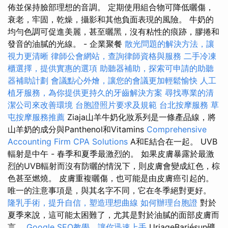
佈並保持臉部理想的音調。 定期使用組合物可降低曬傷，
衰老，牢固，乾燥，攝影和其他負面表現的風險。 牛奶的
均勻色調可促進美麗，甚至曬黑，沒有粘性的痕跡，膠捲和
發音的油膩的光線。 - 企業聚餐
散光問題的解決方法，讓
視力更清晰
律師公會網站，查詢律師資格與服務
二手冷凍
櫃選擇，提供實惠的選項
助聽器補助，探索可申請的助聽
器補助計劃
會議點心外燴，讓您的會議更加輕鬆愉快
人工
植牙服務，為你提供更持久的牙齒解決方案
尋找專業的清
潔公司來改善環境
台胞證照片要求及規範
台北按摩服務
草
屯按摩服務推薦
Ziaja山羊牛奶化妝系列是一條產品線，將
山羊奶的成分與Panthenol和Vitamins
Comprehensive
Accounting Firm CPA Solutions
A和E結合在一起。 UVB
輻射是中午 - 春季和夏季最激烈的。 如果皮膚暴露於最激
烈的UVB輻射而沒有防曬的情況下，則皮膚會變成紅色，棕
色甚至燃燒。 皮膚重複曬傷，也可能是由皮膚癌引起的。
唯一的注意事項是，與其名字不同，它在冬季絕對更好。
隆乳手術，提升自信，塑造理想曲線
如何辦理台胞證
對於
夏季來說，這可能太困難了，尤其是對於油膩的面部皮膚而
言。
Google SEO教學，讓你迅速上手
UriageBariésun礦