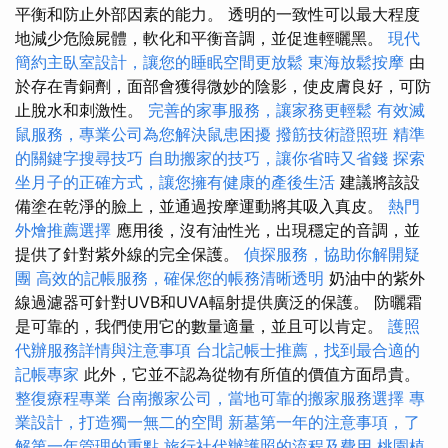
平衡和防止外部因素的能力。 透明的一致性可以最大程度
地減少危險屍體，軟化和平衡音調，並促進輕曬黑。
現代
簡約主臥室設計，讓您的睡眠空間更放鬆
東海放鬆按摩
由
於存在青銅劑，面部會獲得微妙的陰影，使皮膚良好，可防
止脫水和刺激性。
完善的家事服務，讓家務更輕鬆
有效滅
鼠服務，專業公司為您解決鼠患困擾
撥筋技術證照班
精準
的關鍵字搜尋技巧
自助搬家的技巧，讓你省時又省錢
探索
坐月子的正確方式，讓您擁有健康的產後生活
建議將該設
備塗在乾淨的臉上，並通過按摩運動將其吸入真皮。
熱門
外燴推薦選擇
應用後，沒有油性光，出現穩定的音調，並
提供了針對紫外線的完全保護。
偵探服務，協助你解開疑
團
高效的記帳服務，確保您的帳務清晰透明
奶油中的紫外
線過濾器可針對UVB和UVA輻射提供廣泛的保護。 防曬霜
是可靠的，我們使用它的數量適量，並且可以肯定。
護照
代辦服務詳情與注意事項
台北記帳士推薦，找到最合適的
記帳專家
此外，它並不認為從物有所值的價值方面昂貴。
整復療程專業
台南搬家公司，當地可靠的搬家服務選擇
專
業設計，打造獨一無二的空間
新墓第一年的注意事項，了
解第一年管理的重點
旅行社代辦護照的流程及費用
桃園植