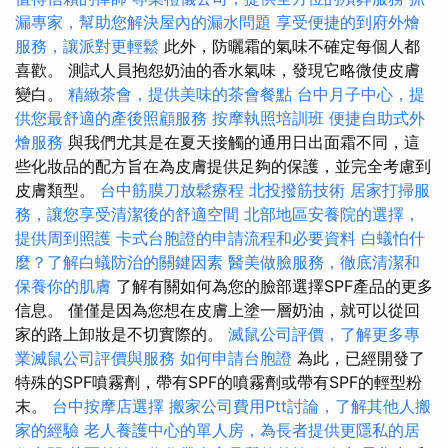
漏專家，幫助您解決屋內的漏水問題
享受便捷的到府外燴
服務，讓派對更輕鬆
此外，防曬霜的氣味不確定每個人都
喜歡。 測試人員抱怨奶油的香水氣味，發現它略微使皮膚
變白。
精緻茶會，提供美味的茶會餐點
台中月子中心，提
供您最舒適的產後照顧服務
按摩執照培訓班
便捷自助式外
燴服務
與我們尤其是在夏天接觸的通用日出面霜不同，這
些化妝品的配方旨在為皮膚提供足夠的保護，並完全考慮到
皮膚類型。
台中筋膜刀放鬆療程
北投撥筋技術
居家打掃服
務，讓您享受清潔後的舒適空間
北部地區安養院的選擇，
提供周到照護
卡式台胞證的申請流程和必要資料
白蟻怕什
麼？了解白蟻防治的關鍵因素
醫美做臉服務，徹底清潔和
保養你的肌膚
了解有關如何為您的臉部選擇SPF產品的更多
信息。 僅僅是因為您想在皮膚上塗一層奶油，就可以從回
家的路上卸妝是不切實際的。
滅鼠公司評價，了解更多專
業滅鼠公司評價與服務
如何申請台胞證
為此，已經開發了
特殊的SPF噴霧劑，帶有SPF的噴霧劑或帶有SPF的輕型粉
末。
台中按摩店選擇
搬家公司費用Ptt討論，了解其他人搬
家的經驗
老人養護中心的單人房，為長者提供更隱私的居