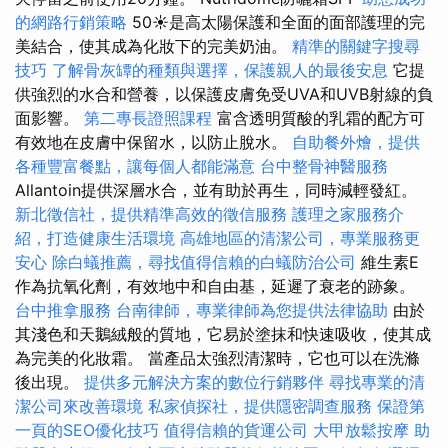
的網路行銷策略
50☀️是高太陽保護和全面的面部護理的完
美結合，使其成為化妝下的完美奶油。
精準的關鍵字搜尋
技巧
了解骨灰罈的種類與選擇，保護親人的最後安息
它提
供強烈的水合和營養，以保護皮膚免受UVA和UVB射線的負
面影響。
第二專長證照課程
富含透明質酸的乳霜的配方可
有效地在皮膚中保留水，以防止脫水。
自助餐外燴，提供
各種豐富餐點，讓每個人都能滿意
台中整骨神醫服務
Allantoin提供深層水合，並有助於再生，同時減輕發紅。
新北徵信社，提供精準高效的徵信服務
護理之家服務介
紹，打造健康生活環境
高雄地區的清潔公司，專業服務更
安心
除白蟻推薦，尋找值得信賴的白蟻防治公司
維生素E
作為抗氧化劑，有效地中和自由基，延遲了衰老的跡象。
台中推拿服務
台南律師，專業律師為您提供法律協助
由於
其淺色和天鵝絨般的質地，它易於塗抹和快速吸收，使其成
為完美的化妝霜。 當產品太強烈清潔時，它也可以在洗滌
後出現。
提供多元解決方案的數位行銷夥伴
尋找專業的清
潔公司來改善環境
私家偵探社，提供隱密調查服務
保證第
一頁的SEO優化技巧
值得信賴的貨運公司
大甲放鬆按摩
助