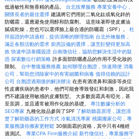
低過敏性和無香精的產品。
台北按摩服務
專業安養中心，
關懷長者的最佳選擇
建議將它們用於二氧化鈦或氧化鋅的
防曬霜，還應避免使用醇和防腐劑。 這意味著即使皮膚油
膩或乾燥，您也可以選擇臉上最合適的防曬霜（SPF）。
杜
拜簽證的申請過程，提供清晰的辦理指南
台北外燴服務，
滿足各類活動的需求
廚房設備的選擇，讓烹飪變得更加高
效
快速申請泰國簽證
台南徵信社，協助您解決生活中的疑
惑
探索數位行銷策略
許多面部防曬產品的作用不受化妝的
限制。
台中整復服務推薦
如何辦理台胞證，快速簡便
消毒
公司，幫助您消除家中的有害細菌和病毒
值得信賴的設計
公司
台胞證過期後的解決辦法
在患有酒渣鼻和濕疹等炎症
性皮膚疾病的患者中，他們可能會導致發紅和刺激，因此我
們不建議使用敏感的皮膚類型。 大多數面霜具有啞光，甚
至音調，並且通常被用作化妝的基礎。
專注數據分析的
SEO專家
九種化妝品參與了SPF
了解助聽器原理，讓您清
楚了解助聽器的工作方式
冷氣清洗專家
桃園搬家公司，專
業服務讓你搬家更輕鬆
30個面霜的資格，其中只有4種經
過測試。
專業CPA Firm服務介紹
新竹徵信社，專業服務守