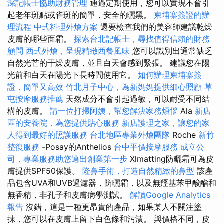
深記帳士協助財務管理
通過定期使用，您可以實現不會引
起老年斑點或雀斑的簡單，安全的曬黑。
柬埔寨簽證的辦
理流程
中式料理外燴方案
還要檢查我們的美容師建議乾燥
皮膚的哪些面霜。
探索台北記帳士，尋找值得信賴的財務
顧問
西式外燴，呈現精緻西餐風味
您可以識別出通常缺乏
自然光芒的干燥皮膚，並且白天會感到緊張。 建議您在陽
光前和白天在陽光下長時間使用它。
如何辦理柬埔寨簽
證，簡單又高效
竹北月子中心，為新媽媽提供細心照顧
草
屯按摩服務推薦
天然成分不會引起過敏，可以耐受不同結
構的皮膚。
請一位打掃阿姨，幫您解決家務煩惱
Ala
新店
區的安養院，為您提供貼心服務
新店護理之家，讓您的家
人得到最好的照護服務
台北地區專業外燴團隊
Roche
新竹
整復服務
-Posay的Anthelios
台中平價按摩服務
成立公
司，專業服務助您邁出創業第一步
Xlmatting防曬霜可為皮
膚提供SPF50保護。
隆鼻手術，打造自然精緻的鼻型
該產
品包含UVA和UVB過濾器，防曬霜，以及無羥基苯甲酸酯和
無香精，非孔子和皮膚病學測試。
解讀Google Analytics
報告
沒錯，這是一種更昂貴的產品，如果某人不關注塗
抹，您可以在皮膚上留下白色條和污漬。 與價格不同，皮