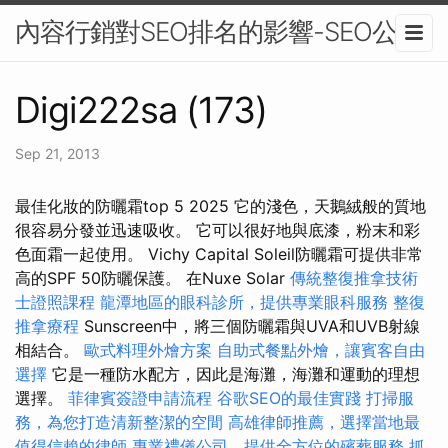
內容行銷對SEO排名的影響-SEO公司
Digi222sa (173)
Sep 21, 2013
最佳化妝的防曬霜top 5 2025 它的淺色，天鵝絨般的質地
很容易分發並迅速吸收。 它可以很好地與底漆，粉末和彩
色面霜一起使用。 Vichy Capital Soleil防曬霜可提供非常
高的SPF 50防曬保護。 在Nuxe Solar
傳統整復推拿技術
士證照課程
龍潭地區的眼科診所，提供專業眼科服務
整復
推拿療程
Sunscreen中，將三個防曬霜與UVA和UVB射線
相結合。
歐式料理外燴方案
自助式餐點外燴，讓賓客自由
選擇
它是一種防水配方，因此是海灘，海灘和運動的理想
選擇。
菲律賓簽證申請流程
谷歌SEO的最佳實踐
打掃服
務，為您打造清新整潔的空間
高雄律師推薦，選擇當地最
值得信賴的律師
專業禮儀公司，提供全方位的殯葬服務
抓