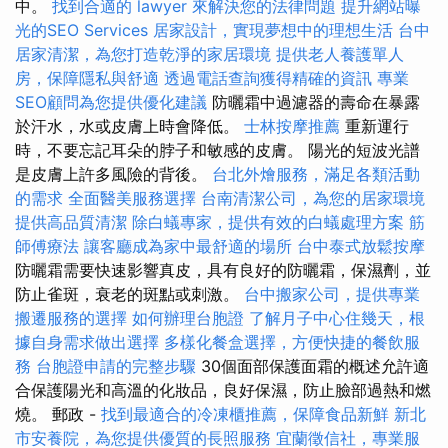
中。
找到合適的 lawyer 來解決您的法律問題
提升網站曝
光的SEO Services
居家設計，實現夢想中的理想生活
台中
居家清潔，為您打造乾淨的家居環境
提供老人養護單人
房，保障隱私與舒適
透過電話查詢獲得精確的資訊
專業
SEO顧問為您提供優化建議
防曬霜中過濾器的壽命在暴露
於汗水，水或皮膚上時會降低。
士林按摩推薦
重新運行
時，不要忘記耳朵的脖子和敏感的皮膚。 陽光的短波光譜
是皮膚上許多風險的背後。
台北外燴服務，滿足各類活動
的需求
全面醫美服務選擇
台南清潔公司，為您的居家環境
提供高品質清潔
除白蟻專家，提供有效的白蟻處理方案
筋
師傅療法
讓客廳成為家中最舒適的場所
台中泰式放鬆按摩
防曬霜需要快速影響真皮，具有良好的防曬霜，保濕劑，並
防止雀斑，衰老的斑點或刺激。
台中搬家公司，提供專業
搬遷服務的選擇
如何辦理台胞證
了解月子中心住幾天，根
據自身需求做出選擇
多樣化餐盒選擇，方便快捷的餐飲服
務
台胞證申請的完整步驟
30個面部保護面霜的概述允許適
合保護陽光和高溫的化妝品，良好保濕，防止臉部過熱和燃
燒。 郵政 -
找到最適合的冷凍櫃推薦，保障食品新鮮
新北
市安養院，為您提供優質的長照服務
宜蘭徵信社，專業服