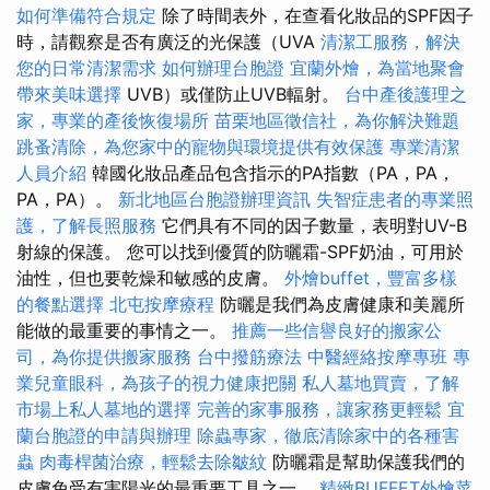
如何準備符合規定
除了時間表外，在查看化妝品的SPF因子
時，請觀察是否有廣泛的光保護（UVA
清潔工服務，解決
您的日常清潔需求
如何辦理台胞證
宜蘭外燴，為當地聚會
帶來美味選擇
UVB）或僅防止UVB輻射。
台中產後護理之
家，專業的產後恢復場所
苗栗地區徵信社，為你解決難題
跳蚤清除，為您家中的寵物與環境提供有效保護
專業清潔
人員介紹
韓國化妝品產品包含指示的PA指數（PA，PA，
PA，PA）。
新北地區台胞證辦理資訊
失智症患者的專業照
護，了解長照服務
它們具有不同的因子數量，表明對UV-B
射線的保護。 您可以找到優質的防曬霜-SPF奶油，可用於
油性，但也要乾燥和敏感的皮膚。
外燴buffet，豐富多樣
的餐點選擇
北屯按摩療程
防曬是我們為皮膚健康和美麗所
能做的最重要的事情之一。
推薦一些信譽良好的搬家公
司，為你提供搬家服務
台中撥筋療法
中醫經絡按摩專班
專
業兒童眼科，為孩子的視力健康把關
私人墓地買賣，了解
市場上私人墓地的選擇
完善的家事服務，讓家務更輕鬆
宜
蘭台胞證的申請與辦理
除蟲專家，徹底清除家中的各種害
蟲
肉毒桿菌治療，輕鬆去除皺紋
防曬霜是幫助保護我們的
皮膚免受有害陽光的最重要工具之一。
精緻BUFFET外燴菜