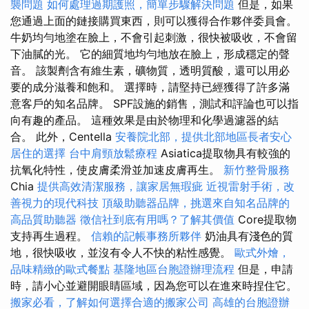
襲問題
如何處理過期護照，簡單步驟解決問題
但是，如果
您通過上面的鏈接購買東西，則可以獲得合作夥伴委員會。
牛奶均勻地塗在臉上，不會引起刺激，很快被吸收，不會留
下油膩的光。 它的細質地均勻地放在臉上，形成穩定的聲
音。 該製劑含有維生素，礦物質，透明質酸，還可以用必
要的成分滋養和飽和。 選擇時，請堅持已經獲得了許多滿
意客戶的知名品牌。 SPF設施的銷售，測試和評論也可以指
向有趣的產品。 這種效果是由於物理和化學過濾器的結
合。 此外，Centella
安養院北部，提供北部地區長者安心
居住的選擇
台中肩頸放鬆療程
Asiatica提取物具有較強的
抗氧化特性，使皮膚柔滑並加速皮膚再生。
新竹整骨服務
Chia
提供高效清潔服務，讓家居無瑕疵
近視雷射手術，改
善視力的現代科技
頂級助聽器品牌，挑選來自知名品牌的
高品質助聽器
徵信社到底有用嗎？了解其價值
Core提取物
支持再生過程。
信賴的記帳事務所夥伴
奶油具有淺色的質
地，很快吸收，並沒有令人不快的粘性感覺。
歐式外燴，
品味精緻的歐式餐點
基隆地區台胞證辦理流程
但是，申請
時，請小心並避開眼睛區域，因為您可以在進來時捏住它。
搬家必看，了解如何選擇合適的搬家公司
高雄的台胞證辦