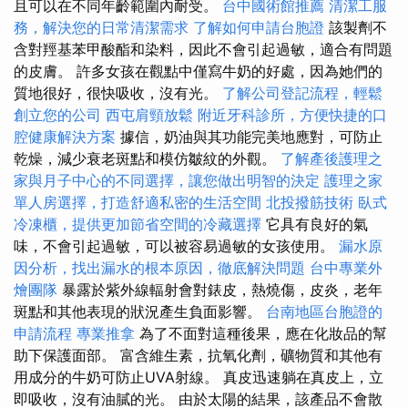
且可以在不同年齡範圍內耐受。
台中國術館推薦
清潔工服
務，解決您的日常清潔需求
了解如何申請台胞證
該製劑不
含對羥基苯甲酸酯和染料，因此不會引起過敏，適合有問題
的皮膚。 許多女孩在觀點中僅寫牛奶的好處，因為她們的
質地很好，很快吸收，沒有光。
了解公司登記流程，輕鬆
創立您的公司
西屯肩頸放鬆
附近牙科診所，方便快捷的口
腔健康解決方案
據信，奶油與其功能完美地應對，可防止
乾燥，減少衰老斑點和模仿皺紋的外觀。
了解產後護理之
家與月子中心的不同選擇，讓您做出明智的決定
護理之家
單人房選擇，打造舒適私密的生活空間
北投撥筋技術
臥式
冷凍櫃，提供更加節省空間的冷藏選擇
它具有良好的氣
味，不會引起過敏，可以被容易過敏的女孩使用。
漏水原
因分析，找出漏水的根本原因，徹底解決問題
台中專業外
燴團隊
暴露於紫外線輻射會對錶皮，熱燒傷，皮炎，老年
斑點和其他表現的狀況產生負面影響。
台南地區台胞證的
申請流程
專業推拿
為了不面對這種後果，應在化妝品的幫
助下保護面部。 富含維生素，抗氧化劑，礦物質和其他有
用成分的牛奶可防止UVA射線。 真皮迅速躺在真皮上，立
即吸收，沒有油膩的光。 由於太陽的結果，該產品不會散