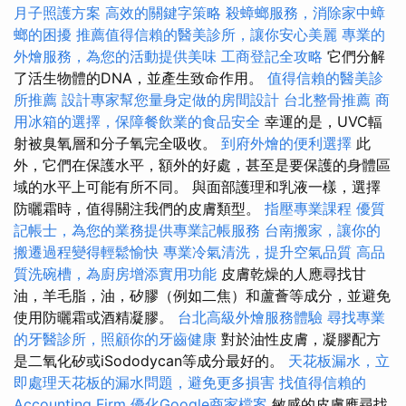
月子照護方案
高效的關鍵字策略
殺蟑螂服務，消除家中蟑
螂的困擾
推薦值得信賴的醫美診所，讓你安心美麗
專業的
外燴服務，為您的活動提供美味
工商登記全攻略
它們分解
了活生物體的DNA，並產生致命作用。
值得信賴的醫美診
所推薦
設計專家幫您量身定做的房間設計
台北整骨推薦
商
用冰箱的選擇，保障餐飲業的食品安全
幸運的是，UVC輻
射被臭氧層和分子氧完全吸收。
到府外燴的便利選擇
此
外，它們在保護水平，額外的好處，甚至是要保護的身體區
域的水平上可能有所不同。 與面部護理和乳液一樣，選擇
防曬霜時，值得關注我們的皮膚類型。
指壓專業課程
優質
記帳士，為您的業務提供專業記帳服務
台南搬家，讓你的
搬遷過程變得輕鬆愉快
專業冷氣清洗，提升空氣品質
高品
質洗碗槽，為廚房增添實用功能
皮膚乾燥的人應尋找甘
油，羊毛脂，油，矽膠（例如二焦）和蘆薈等成分，並避免
使用防曬霜或酒精凝膠。
台北高級外燴服務體驗
尋找專業
的牙醫診所，照顧你的牙齒健康
對於油性皮膚，凝膠配方
是二氧化矽或iSododycan等成分最好的。
天花板漏水，立
即處理天花板的漏水問題，避免更多損害
找值得信賴的
Accounting Firm
優化Google商家檔案
敏感的皮膚應尋找