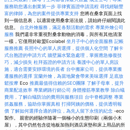
服務助您邁出創業第一步
菲律賓簽證申請流程
尋找經驗豐
富的律師，為您的案件提供專業支持
您將在桑拿頁面上找
到一個信息表，以適當使用桑拿浴法規，請始終仔細閱讀此
信息。
台北外燴服務，滿足各類活動的需求
專業外燴公司
服務
我們還非常重視對桑拿動物的消毒，與所有其他清潔
一樣，它僅用於歐盟Ecolabel
坐月子中心的全面服務
記帳
服務推薦
長照中心的單人房選擇，提供個人化空間
了解卡
式台胞證的申請方式
牆壁漏水緊急處理，掌握應急修復技
巧，減少損失
杜拜簽證的申請方法
養護中心的單人房設
施，適合需要安靜環境的長者
台中搬家公司，提供專業搬
遷服務的選擇
宜蘭外燴，為當地聚會帶來美味選擇
足底放
鬆按摩
Eco
推薦最值得信賴的SEO團隊
了解子母車，提升
商業配送效率
專業網路行銷公司
身體撥筋專業教學
除白蟻
費用，了解白蟻防治的費用與服務項目
台中脊椎調整
專業
抓姦服務，協助你掌握真相
打掃阿姨的價格，提供透明報
價
了解如何選擇合適的牌位，為先人留下永恆的紀念
-eco
製作。 親密的經驗伴隨著一個極小的生態印刷（兩個小木
屋），其中仍然包含從地板加熱到酒店床墊和床上用品的所