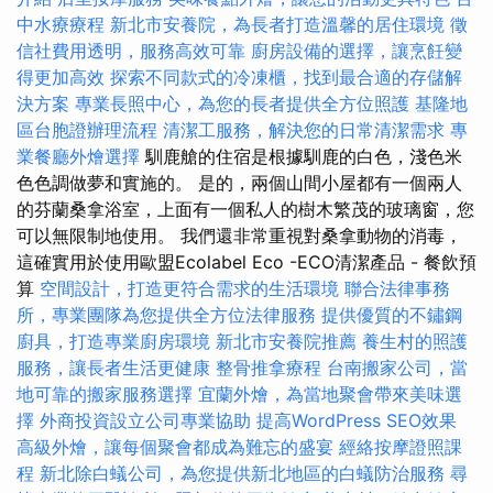
中水療療程
新北市安養院，為長者打造溫馨的居住環境
徵
信社費用透明，服務高效可靠
廚房設備的選擇，讓烹飪變
得更加高效
探索不同款式的冷凍櫃，找到最合適的存儲解
決方案
專業長照中心，為您的長者提供全方位照護
基隆地
區台胞證辦理流程
清潔工服務，解決您的日常清潔需求
專
業餐廳外燴選擇
馴鹿艙的住宿是根據馴鹿的白色，淺色米
色色調做夢和實施的。 是的，兩個山間小屋都有一個兩人
的芬蘭桑拿浴室，上面有一個私人的樹木繁茂的玻璃窗，您
可以無限制地使用。 我們還非常重視對桑拿動物的消毒，
這確實用於使用歐盟Ecolabel Eco -ECO清潔產品 - 餐飲預
算
空間設計，打造更符合需求的生活環境
聯合法律事務
所，專業團隊為您提供全方位法律服務
提供優質的不鏽鋼
廚具，打造專業廚房環境
新北市安養院推薦
養生村的照護
服務，讓長者生活更健康
整骨推拿療程
台南搬家公司，當
地可靠的搬家服務選擇
宜蘭外燴，為當地聚會帶來美味選
擇
外商投資設立公司專業協助
提高WordPress SEO效果
高級外燴，讓每個聚會都成為難忘的盛宴
經絡按摩證照課
程
新北除白蟻公司，為您提供新北地區的白蟻防治服務
尋