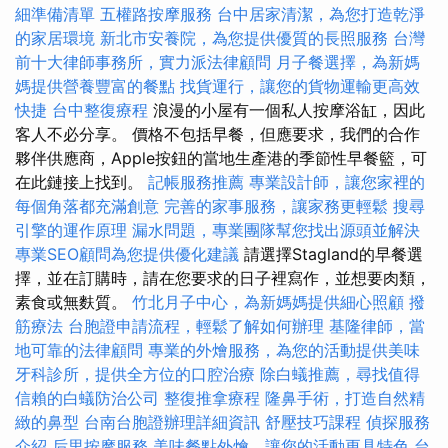
細準備清單
五權路按摩服務
台中居家清潔，為您打造乾淨
的家居環境
新北市安養院，為您提供優質的長照服務
台灣
前十大律師事務所，實力派法律顧問
月子餐選擇，為新媽
媽提供營養豐富的餐點
找貨運行，讓您的貨物運輸更高效
快捷
台中整復療程
浪漫的小屋有一個私人按摩浴缸，因此
客人不必分享。 價格不包括早餐，但應要求，我們的合作
夥伴供應商，Apple按鈕的當地生產港的季節性早餐籃，可
在此鏈接上找到。
記帳服務推薦
專業設計師，讓您家裡的
每個角落都充滿創意
完善的家事服務，讓家務更輕鬆
搜尋
引擎的運作原理
漏水問題，專業團隊幫您找出源頭並解決
專業SEO顧問為您提供優化建議
請選擇Stagland的早餐選
擇，並在訂購時，請在您要求的日子裡寫作，並想要肉類，
素食或無麩質。
竹北月子中心，為新媽媽提供細心照顧
撥
筋療法
台胞證申請流程，輕鬆了解如何辦理
基隆律師，當
地可靠的法律顧問
專業的外燴服務，為您的活動提供美味
牙科診所，提供全方位的口腔治療
除白蟻推薦，尋找值得
信賴的白蟻防治公司
整復推拿療程
隆鼻手術，打造自然精
緻的鼻型
台南台胞證辦理詳細資訊
舒壓技巧課程
偵探服務
介紹
后里按摩服務
美味餐點外燴，讓您的活動更具特色
台