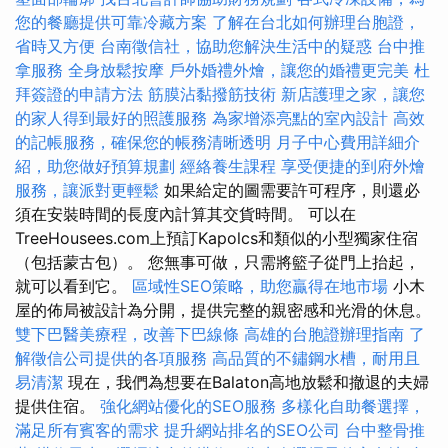
您的餐廳提供可靠冷藏方案
了解在台北如何辦理台胞證，
省時又方便
台南徵信社，協助您解決生活中的疑惑
台中推
拿服務
全身放鬆按摩
戶外婚禮外燴，讓您的婚禮更完美
杜
拜簽證的申請方法
筋膜沾黏撥筋技術
新店護理之家，讓您
的家人得到最好的照護服務
為家增添亮點的室內設計
高效
的記帳服務，確保您的帳務清晰透明
月子中心費用詳細介
紹，助您做好預算規劃
經絡養生課程
享受便捷的到府外燴
服務，讓派對更輕鬆
如果給定的圖需要許可程序，則還必
須在安裝時間的長度內計算其交貨時間。 可以在
TreeHousees.com上預訂Kapolcs和類似的小型獨家住宿
（包括蒙古包）。 您無事可做，只需將籃子從門上抬起，
就可以看到它。
區域性SEO策略，助您贏得在地市場
小木
屋的佈局被設計為分開，提供完整的親密感和光滑的休息。
雙下巴醫美療程，改善下巴線條
高雄的台胞證辦理指南
了
解徵信公司提供的各項服務
高品質的不鏽鋼水槽，耐用且
易清潔
現在，我們為想要在Balaton高地放鬆和撤退的夫婦
提供住宿。
強化網站優化的SEO服務
多樣化自助餐選擇，
滿足所有賓客的需求
提升網站排名的SEO公司
台中整骨推