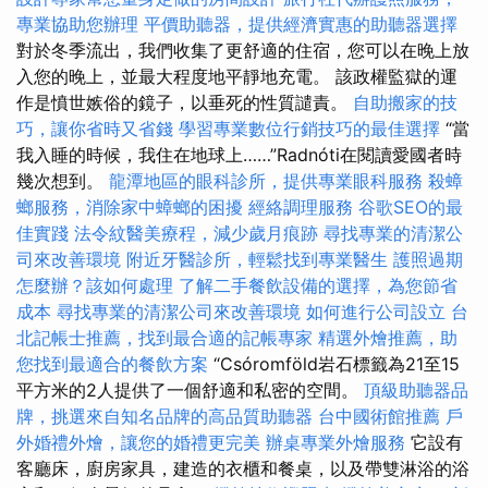
專業協助您辦理
平價助聽器，提供經濟實惠的助聽器選擇
對於冬季流出，我們收集了更舒適的住宿，您可以在晚上放
入您的晚上，並最大程度地平靜地充電。 該政權監獄的運
作是憤世嫉俗的鏡子，以垂死的性質譴責。
自助搬家的技
巧，讓你省時又省錢
學習專業數位行銷技巧的最佳選擇
“當
我入睡的時候，我住在地球上……”Radnóti在閱讀愛國者時
幾次想到。
龍潭地區的眼科診所，提供專業眼科服務
殺蟑
螂服務，消除家中蟑螂的困擾
經絡調理服務
谷歌SEO的最
佳實踐
法令紋醫美療程，減少歲月痕跡
尋找專業的清潔公
司來改善環境
附近牙醫診所，輕鬆找到專業醫生
護照過期
怎麼辦？該如何處理
了解二手餐飲設備的選擇，為您節省
成本
尋找專業的清潔公司來改善環境
如何進行公司設立
台
北記帳士推薦，找到最合適的記帳專家
精選外燴推薦，助
您找到最適合的餐飲方案
“Csóromföld岩石標籤為21至15
平方米的2人提供了一個舒適和私密的空間。
頂級助聽器品
牌，挑選來自知名品牌的高品質助聽器
台中國術館推薦
戶
外婚禮外燴，讓您的婚禮更完美
辦桌專業外燴服務
它設有
客廳床，廚房家具，建造的衣櫃和餐桌，以及帶雙淋浴的浴