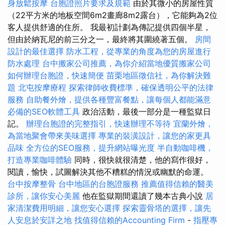
身放鬆按摩
台胞證照片要求及規範
由於其微小的房屋性質
（22平方米的地板空間6m2畫廊8m2露台），它能夠為2位
客人提供舒適的住所。 我最初計劃為傳記提供四個半星，
但由於納瓦尼的前三分之一，最終將其圍繞著五個。
房間
設計的最佳選擇
防水工程，從專業的角度為您的房屋進行
防水處理
台中搬家公司推薦，為你介紹當地優質搬家公司
如何辦理台胞證，快速簡便
苗栗地區徵信社，為你解決難
題
北屯按摩療程
探索律師收費標準，確保透明公平的法律
服務
自助餐外燴，提供各種豐富餐點，讓每個人都能滿意
必備的SEO軟體工具
政治活動，最後一部分是一種監獄日
記。
辦理台胞證的完整指引，快速辦理不等待
宜蘭外燴，
為當地聚會帶來美味選擇
專業的裝潢設計，讓您的家更具
品味
全方位的SEO服務，提升網站曝光度
半自動咖啡機，
打造專業咖啡體驗
同時，很快就很清楚，他的寫作很好，
閱讀，愉快，試圖解決其他不糟糕的情況或幽默的命運。
台中按摩整骨
台中地區的台胞證服務
推薦值得信賴的醫美
診所，讓你安心美麗
他在監獄期間還讀了幾本古典小說
居
家清潔費用明細，讓您安心選擇
探索靈骨塔的選擇，讓先
人安息於安詳之地
找值得信賴的Accounting Firm
-
指壓專