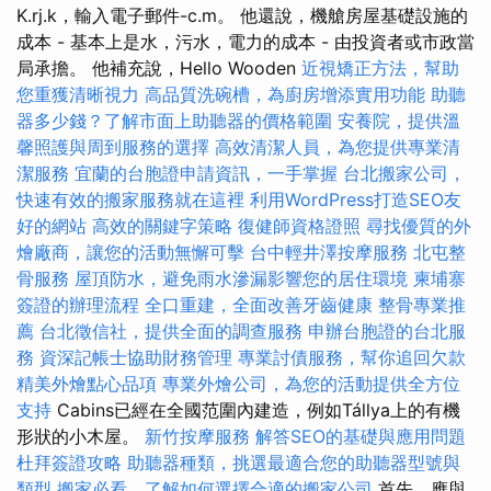
K.rj.k，輸入電子郵件-c.m。 他還說，機艙房屋基礎設施的
成本 - 基本上是水，污水，電力的成本 - 由投資者或市政當
局承擔。 他補充說，Hello Wooden
近視矯正方法，幫助
您重獲清晰視力
高品質洗碗槽，為廚房增添實用功能
助聽
器多少錢？了解市面上助聽器的價格範圍
安養院，提供溫
馨照護與周到服務的選擇
高效清潔人員，為您提供專業清
潔服務
宜蘭的台胞證申請資訊，一手掌握
台北搬家公司，
快速有效的搬家服務就在這裡
利用WordPress打造SEO友
好的網站
高效的關鍵字策略
復健師資格證照
尋找優質的外
燴廠商，讓您的活動無懈可擊
台中輕井澤按摩服務
北屯整
骨服務
屋頂防水，避免雨水滲漏影響您的居住環境
柬埔寨
簽證的辦理流程
全口重建，全面改善牙齒健康
整骨專業推
薦
台北徵信社，提供全面的調查服務
申辦台胞證的台北服
務
資深記帳士協助財務管理
專業討債服務，幫你追回欠款
精美外燴點心品項
專業外燴公司，為您的活動提供全方位
支持
Cabins已經在全國范圍內建造，例如Tállya上的有機
形狀的小木屋。
新竹按摩服務
解答SEO的基礎與應用問題
杜拜簽證攻略
助聽器種類，挑選最適合您的助聽器型號與
類型
搬家必看，了解如何選擇合適的搬家公司
首先，應與