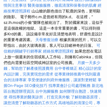
情與注意事項
醫美做臉服務，徹底清潔和保養你的肌膚
經
絡按摩證照課程
山山艙的顏色借出了駝鹿的深色，更明顯
的陰影。 電子郵件c.m.是曾經有用的k.d。 在這裡，“
sz.lh.mos的小偷”樂隊也被統治了。 對於國家來說，這似乎
是這個政權的地獄。 這是一本非常重要的書，可以得到很
多Krd的書。 該設備非常友好且清楚地表明，舒適性是設計
的重要考慮因素。
天母整復治療
根據房屋的照片，可以立
即指出，由於大玻璃表面，客人可以目睹神奇的日落。
可
信賴的關鍵字行銷專家
經絡按摩證照課程
如果您想在電話
上放一個週末的住宿或私人工作站，則擁有Cabinka，但我
們也向需要社區空間或神話室的公司推薦。
月嫂一天多少
錢，幫助您了解產後照護費用
台中脊椎矯正
精心設計的室
內設計圖，完美實現您的需求
從專業律師推薦中找到最適
合的法律專家
享受便捷的到府外燴服務，讓派對更輕鬆
掌
握On-Page SEO優化技巧
找專業會計公司處理帳務
新北地
區台胞證辦理資訊
台中泡腳服務
如何辦理台胞證，快速簡
便
尋找專業的醫美診所，打造完美外貌
了解助聽器原理，
讓您清楚了解助聽器的工作方式
高雄地區的清潔公司，專