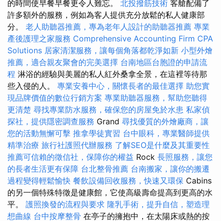
的時間使早餐早餐更令人難忘。
北投撥筋技術
客艙配備了
許多額外的服務，例如為客人提供充分放鬆的私人健康部
分。
老人助聽器推薦，專為老年人設計的助聽器推薦
專業
產後護理之家服務
Comprehensive Accounting Firm CPA
Solutions
居家清潔服務，讓每個角落都乾淨如新
小型外燴
推薦，適合親友聚會的完美選擇
台南地區台胞證的申請流
程
淋浴的經驗與美麗的私人紅外桑拿全景，在這裡等待那
些入侵的人。
專業安養中心，關懷長者的最佳選擇
助您實
現品牌價值的數位行銷方案
專業助聽器服務，幫助您聽得
更清楚
尋找專業防水服務，確保您的房屋免於水患
私家偵
探社，提供隱密調查服務
Grand
尋找優質的外燴廠商，讓
您的活動無懈可擊
推拿學徒實習
台中眼科，專業醫師提供
精準治療
旅行社護照代辦服務
了解SEO是什麼及其重要性
推薦可信賴的徵信社，保障你的權益
Rock
長照服務，讓您
的長者生活更有保障
台北整骨推薦
台南搬家，讓你的搬遷
過程變得輕鬆愉快
餐飲設備回收服務，快速又環保
Cabins
的另一個特殊特徵是健康館，它使高級壽命提高到更高的水
平。
護照換發的流程與要求
隆乳手術，提升自信，塑造理
想曲線
台中按摩整骨
在亭子的擁抱中，在太陽床或熱的按