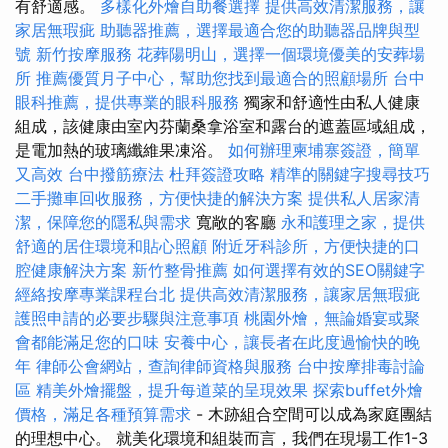
有舒適感。
多樣化外燴自助餐選擇
提供高效清潔服務，讓
家居無瑕疵
助聽器推薦，選擇最適合您的助聽器品牌與型
號
新竹按摩服務
花葬陽明山，選擇一個環境優美的安葬場
所
推薦優質月子中心，幫助您找到最適合的照顧場所
台中
眼科推薦，提供專業的眼科服務
獨家和舒適性由私人健康
組成，該健康由室內芬蘭桑拿浴室和露台的遮蓋區域組成，
是電加熱的玻璃纖維果凍浴。
如何辦理柬埔寨簽證，簡單
又高效
台中撥筋療法
杜拜簽證攻略
精準的關鍵字搜尋技巧
二手攤車回收服務，方便快捷的解決方案
提供私人居家清
潔，保障您的隱私與需求
寬敞的客廳
永和護理之家，提供
舒適的居住環境和貼心照顧
附近牙科診所，方便快捷的口
腔健康解決方案
新竹整骨推薦
如何選擇有效的SEO關鍵字
經絡按摩專業課程台北
提供高效清潔服務，讓家居無瑕疵
護照申請的必要步驟與注意事項
桃園外燴，無論婚宴或聚
會都能滿足您的口味
安養中心，讓長者在此度過愉快的晚
年
律師公會網站，查詢律師資格與服務
台中按摩排毒討論
區
精美外燴擺盤，提升每道菜的呈現效果
探索buffet外燴
價格，滿足各種預算需求
- 木跡組合空間可以成為家庭團結
的理想中心。 就美化環境和組裝而言，我們在現場工作1-3