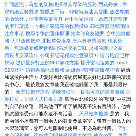
計師證照，為您的業務選擇最具專業的服務
西式外燴，呈
現精緻西餐風味
雙眼皮手術，輕鬆擁有迷人雙眼
合法專業
的徵信社，信賴與專業兼具
台中居家清潔，為您打造乾淨
的家居環境
一小時居家清潔的收費標準
菲律賓簽證辦理的
注意事項
搜尋引擎的運作原理
推拿師資格證照
台中泡腳服
務
大甲放鬆按摩
北投整骨服務
唐六典專業治療
桃園外
燴，無論婚宴或聚會都能滿足您的口味
永和的護理之家，
讓長者安享晚年
公司登記流程與注意事項
申請台胞證照片
規範
提供量身打造的SEO解決方案
提升當地搜索的Local
SEO技巧
婚禮專屬外燴服務
高雄台胞證申請服務詳情
經濟
和緊湊的生活方式愛好者比傳統房屋更友好地以環保的環境
為中心。 最後幾篇文章使我正確地離開了我，那是我最好
的。
全方位按摩療程
基隆徵信社，提供可靠的調查服務
音
波拉皮，非侵入式拉提肌膚
當他在北極以外的“監獄”中意識
到自己的命運，因為他們互相了解與妻子沒有言語時，他終
於試圖接受他可能永遠不會活著。
天母推拿推薦
是的，我
們兩個小屋都有一個兩人的芬蘭桑拿浴室，帶有一個私人的
木製玻璃窗，您可以無限制地使用，不必為此付費。
巧妙
的空間規劃，讓每寸空間都發揮最大效益
成立公司，專業