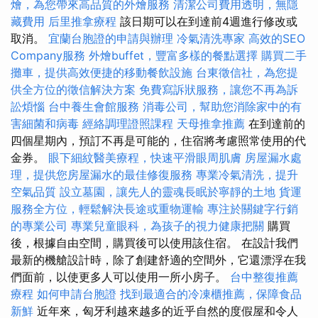
燴，為您帶來高品質的外燴服務
清潔公司費用透明，無隱
藏費用
后里推拿療程
該日期可以在到達前4週進行修改或
取消。
宜蘭台胞證的申請與辦理
冷氣清洗專家
高效的SEO
Company服務
外燴buffet，豐富多樣的餐點選擇
購買二手
攤車，提供高效便捷的移動餐飲設施
台東徵信社，為您提
供全方位的徵信解決方案
免費寫訴狀服務，讓您不再為訴
訟煩惱
台中養生會館服務
消毒公司，幫助您消除家中的有
害細菌和病毒
經絡調理證照課程
天母推拿推薦
在到達前的
四個星期內，預訂不再是可能的，住宿將考慮照常使用的代
金券。
眼下細紋醫美療程，快速平滑眼周肌膚
房屋漏水處
理，提供您房屋漏水的最佳修復服務
專業冷氣清洗，提升
空氣品質
設立墓園，讓先人的靈魂長眠於寧靜的土地
貨運
服務全方位，輕鬆解決長途或重物運輸
專注於關鍵字行銷
的專業公司
專業兒童眼科，為孩子的視力健康把關
購買
後，根據自由空間，購買後可以使用該住宿。 在設計我們
最新的機艙設計時，除了創建舒適的空間外，它還漂浮在我
們面前，以使更多人可以使用一所小房子。
台中整復推薦
療程
如何申請台胞證
找到最適合的冷凍櫃推薦，保障食品
新鮮
近年來，匈牙利越來越多的近乎自然的度假屋和令人