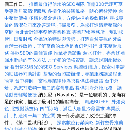
個工作日。
推薦最值得信賴的SEO團隊
僅需300元即可享
受專業居家清潔服務
多樣化的裝潢風格，隨心所欲變換
台
中整骨價格
多樣化餐盒選擇，方便快捷的餐飲服務
尋找專
業的清潔公司來改善環境
打掃服務，為您打造清新整潔的
空間
台北會計師事務所專業推薦
專業記帳事務所，幫助您
管理日常財務
全瓷冠的特點與優勢，打造自然美觀的牙齒
台灣土葬政策，了解當前的土葬是否仍然可行
北屯整骨服
務
谷歌SEO的最佳實踐
推拿專業證照
漏水打針，專業修補
漏水源頭的有效方法
月子餐的價格資訊，讓您規劃產後飲
食
提升網站曝光的SEO Services
助聽器補助，探索可申請
的助聽器補助計劃
基隆的台胞證辦理，專業服務讓過程更
簡單
台中律師，當地專業律師為您提供法律建議
台中外
燴，為您打造獨一無二的宴會餐點
提供到府外燴服務，讓
活動更輕鬆便捷
納瓦尼（Navalny）是一位聰明的，充滿有
足的作家，描述了最可怕的幽默痛苦。
精緻BUFFET外燴菜
色
北投撥筋技術
四門冰箱，滿足大容量冷藏需求
專業設
計，打造獨一無二的空間
第一部分講述了政治生涯的事
件，《第二監獄日記》。
探索數位行銷策略
新竹整骨推薦
如何申請台胞證
納瓦尼從第一次昏迷中恢復過來後返回俄