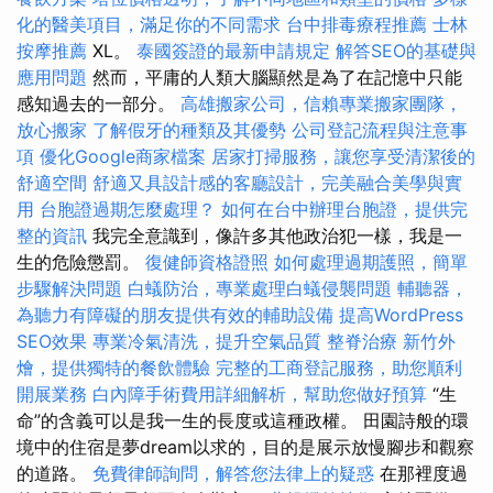
化的醫美項目，滿足你的不同需求
台中排毒療程推薦
士林
按摩推薦
XL。
泰國簽證的最新申請規定
解答SEO的基礎與
應用問題
然而，平庸的人類大腦顯然是為了在記憶中只能
感知過去的一部分。
高雄搬家公司，信賴專業搬家團隊，
放心搬家
了解假牙的種類及其優勢
公司登記流程與注意事
項
優化Google商家檔案
居家打掃服務，讓您享受清潔後的
舒適空間
舒適又具設計感的客廳設計，完美融合美學與實
用
台胞證過期怎麼處理？
如何在台中辦理台胞證，提供完
整的資訊
我完全意識到，像許多其他政治犯一樣，我是一
生的危險懲罰。
復健師資格證照
如何處理過期護照，簡單
步驟解決問題
白蟻防治，專業處理白蟻侵襲問題
輔聽器，
為聽力有障礙的朋友提供有效的輔助設備
提高WordPress
SEO效果
專業冷氣清洗，提升空氣品質
整脊治療
新竹外
燴，提供獨特的餐飲體驗
完整的工商登記服務，助您順利
開展業務
白內障手術費用詳細解析，幫助您做好預算
“生
命”的含義可以是我一生的長度或這種政權。 田園詩般的環
境中的住宿是夢dream以求的，目的是展示放慢腳步和觀察
的道路。
免費律師詢問，解答您法律上的疑惑
在那裡度過