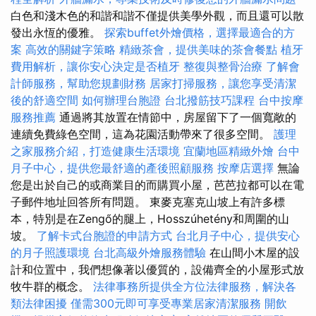
白色和淺木色的和諧和諧不僅提供美學外觀，而且還可以散
發出永恆的優雅。
探索buffet外燴價格，選擇最適合的方
案
高效的關鍵字策略
精緻茶會，提供美味的茶會餐點
植牙
費用解析，讓你安心決定是否植牙
整復與整骨治療
了解會
計師服務，幫助您規劃財務
居家打掃服務，讓您享受清潔
後的舒適空間
如何辦理台胞證
台北撥筋技巧課程
台中按摩
服務推薦
通過將其放置在情節中，房屋留下了一個寬敞的
連續免費綠色空間，這為花園活動帶來了很多空間。
護理
之家服務介紹，打造健康生活環境
宜蘭地區精緻外燴
台中
月子中心，提供您最舒適的產後照顧服務
按摩店選擇
無論
您是出於自己的或商業目的而購買小屋，芭芭拉都可以在電
子郵件地址回答所有問題。 東麥克塞克山坡上有許多標
本，特別是在Zengő的腿上，Hosszúhetény和周圍的山
坡。
了解卡式台胞證的申請方式
台北月子中心，提供安心
的月子照護環境
台北高級外燴服務體驗
在山間小木屋的設
計和位置中，我們想像著以優質的，設備齊全的小屋形式放
牧牛群的概念。
法律事務所提供全方位法律服務，解決各
類法律困擾
僅需300元即可享受專業居家清潔服務
開飲