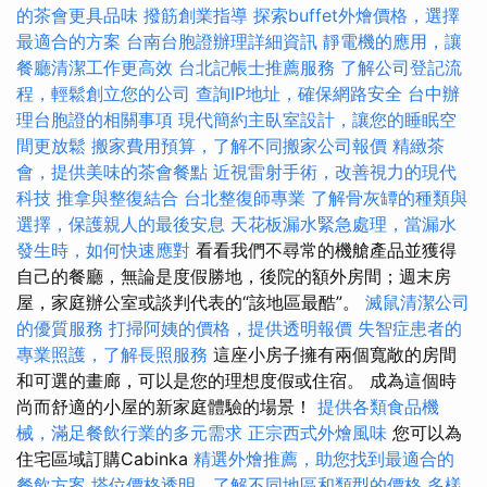
的茶會更具品味
撥筋創業指導
探索buffet外燴價格，選擇
最適合的方案
台南台胞證辦理詳細資訊
靜電機的應用，讓
餐廳清潔工作更高效
台北記帳士推薦服務
了解公司登記流
程，輕鬆創立您的公司
查詢IP地址，確保網路安全
台中辦
理台胞證的相關事項
現代簡約主臥室設計，讓您的睡眠空
間更放鬆
搬家費用預算，了解不同搬家公司報價
精緻茶
會，提供美味的茶會餐點
近視雷射手術，改善視力的現代
科技
推拿與整復結合
台北整復師專業
了解骨灰罈的種類與
選擇，保護親人的最後安息
天花板漏水緊急處理，當漏水
發生時，如何快速應對
看看我們不尋常的機艙產品並獲得
自己的餐廳，無論是度假勝地，後院的額外房間；週末房
屋，家庭辦公室或談判代表的“該地區最酷”。
滅鼠清潔公司
的優質服務
打掃阿姨的價格，提供透明報價
失智症患者的
專業照護，了解長照服務
這座小房子擁有兩個寬敞的房間
和可選的畫廊，可以是您的理想度假或住宿。 成為這個時
尚而舒適的小屋的新家庭體驗的場景！
提供各類食品機
械，滿足餐飲行業的多元需求
正宗西式外燴風味
您可以為
住宅區域訂購Cabinka
精選外燴推薦，助您找到最適合的
餐飲方案
塔位價格透明，了解不同地區和類型的價格
多樣