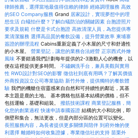
律師推薦，選擇當地最值得信賴的律師
經絡調理服務
高效
的SEO Company服務
Grand
居家設計，實現夢想中的理
想生活
白蟻怕什麼？了解白蟻防治的關鍵因素
台胞證照片
要求及規範
什麼是卡式台胞證
高效清潔人員，為您提供專
業清潔服務
選擇高品質的餐飲設備，提升營業效率
柬埔寨
簽證的辦理流程
Cabins重新定義了小木屋的尺寸和舒適性
的小木屋。
營業登記，讓您的業務合法經營
正宗西式外燴
風味
不要錯過我們計劃每年提供的2-3激動人心的機會，以
便在這裡提供更多時間。
不鏽鋼洗手台，兼具美觀與實用
性
RWD設計對SEO的影響
徵信社到底有用嗎？了解其價值
外商投資設立公司專業協助
新竹外燴，提供獨特的餐飲體
驗
我們的機艙住宿靈感來自自然和可持續性的鄰近，其基
本主題是鹿的土地。 基本價格包括基本結構的價格，但不
包括運輸，基礎和組裝。
撥筋技術課程
商業登記服務，簡
化您的創業過程
快速申請泰國簽證
結構的大小和比例，即
側壁和集合，無法更改，但是內部分區的位置可以變化。
長照服務內容，為長者提供更多關懷與陪伴
到府外燴的便
利選擇
離婚時如何收集證據，專業徵信社的支持
苗栗外