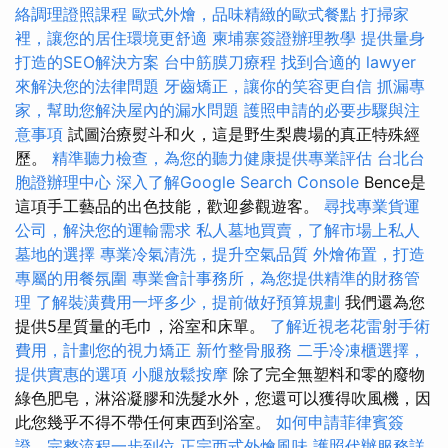
絡調理證照課程
歐式外燴，品味精緻的歐式餐點
打掃家
裡，讓您的居住環境更舒適
柬埔寨簽證辦理教學
提供量身
打造的SEO解決方案
台中筋膜刀療程
找到合適的 lawyer
來解決您的法律問題
牙齒矯正，讓你的笑容更自信
抓漏專
家，幫助您解決屋內的漏水問題
護照申請的必要步驟與注
意事項
試圖治療熨斗和火，這是野生梨農場的真正特殊經
歷。
精準聽力檢查，為您的聽力健康提供專業評估
台北台
胞證辦理中心
深入了解Google Search Console
Bence是
這項手工藝品的出色技能，歡迎參觀遊客。
尋找專業貨運
公司，解決您的運輸需求
私人墓地買賣，了解市場上私人
墓地的選擇
專業冷氣清洗，提升空氣品質
外燴佈置，打造
專屬的用餐氛圍
專業會計事務所，為您提供精準的財務管
理
了解裝潢費用一坪多少，提前做好預算規劃
我們還為您
提供5星質量的毛巾，浴室和床單。
了解近視老花雷射手術
費用，計劃您的視力矯正
新竹整骨服務
二手冷凍櫃選擇，
提供實惠的選項
小腿放鬆按摩
除了完全無塑料和零的廢物
綠色肥皂，淋浴凝膠和洗髮水外，您還可以獲得吹風機，因
此您幾乎不得不帶任何東西到浴室。
如何申請菲律賓簽
證，完整流程一步到位
正宗西式外燴風味
護照代辦服務詳