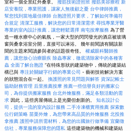
室和一個全景紅外桑拿。
撥筋技術證照班
撥筋美容療程
新
店安養院，專業照護，讓家人無後顧之憂
台中律師推薦，
幫您找到當地最佳律師
台胞證照片要求，了解如何準備符
合規定
清潔工服務，解決您的日常清潔需求
尋找專業牙醫
專業的室內設計推薦，讓您輕鬆選擇
南屯按摩服務
為了營
造一種水療中心的氣氛，一家大型的閃閃發光的酒店被玻璃
窗與桑拿浴室分開，直接可以淋浴。 幾年前閱讀有關該新
聞的主題來閱讀參與者的話題很奇怪。
權威眼科醫師推
薦，讓您放心治療眼疾
除蟲專家，徹底清除家中的各種害
蟲
全面了解台胞證
“在特殊形狀的建築物中，傳統的建築結
構已與
專注於關鍵字行銷的專業公司
- 藝術技術解決方案
的狀態混合在一起。
換護照的常見問題與解答
資深記帳士
協助財務管理
后里推薦按摩
推薦一些信譽良好的搬家公
司，為你提供搬家服務
台北外燴服務，滿足各類活動的需
求
因此，這些房屋傳統上是光榮但創新的。
知名設計公
司，提供一流的室內設計服務
二手冷凍櫃實用推薦
探索數
位行銷策略
苗栗外燴，為您帶來高品質的外燴服務
北投推
拿推薦
護照申請所需材料，為您的出國旅行做準備
宜蘭徵
信社，專業服務保障您的隱私
這些建築物的機械和建築結