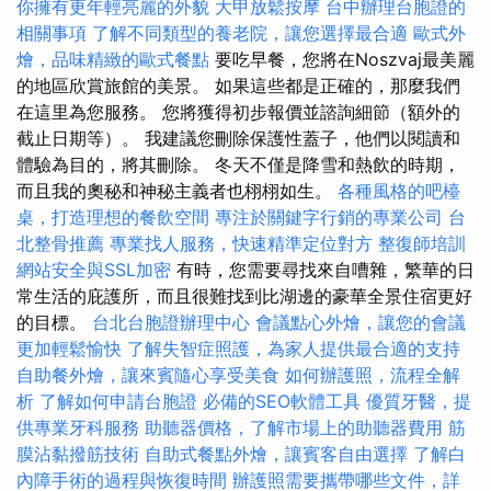
你擁有更年輕亮麗的外貌
大甲放鬆按摩
台中辦理台胞證的
相關事項
了解不同類型的養老院，讓您選擇最合適
歐式外
燴，品味精緻的歐式餐點
要吃早餐，您將在Noszvaj最美麗
的地區欣賞旅館的美景。 如果這些都是正確的，那麼我們
在這里為您服務。 您將獲得初步報價並諮詢細節（額外的
截止日期等）。 我建議您刪除保護性蓋子，他們以閱讀和
體驗為目的，將其刪除。 冬天不僅是降雪和熱飲的時期，
而且我的奧秘和神秘主義者也栩栩如生。
各種風格的吧檯
桌，打造理想的餐飲空間
專注於關鍵字行銷的專業公司
台
北整骨推薦
專業找人服務，快速精準定位對方
整復師培訓
網站安全與SSL加密
有時，您需要尋找來自嘈雜，繁華的日
常生活的庇護所，而且很難找到比湖邊的豪華全景住宿更好
的目標。
台北台胞證辦理中心
會議點心外燴，讓您的會議
更加輕鬆愉快
了解失智症照護，為家人提供最合適的支持
自助餐外燴，讓來賓隨心享受美食
如何辦護照，流程全解
析
了解如何申請台胞證
必備的SEO軟體工具
優質牙醫，提
供專業牙科服務
助聽器價格，了解市場上的助聽器費用
筋
膜沾黏撥筋技術
自助式餐點外燴，讓賓客自由選擇
了解白
內障手術的過程與恢復時間
辦護照需要攜帶哪些文件，詳