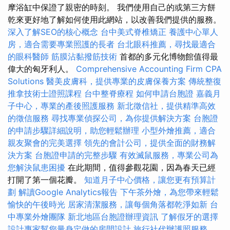
摩浴缸中保證了親密的時刻。 我們使用自己的或第三方餅
乾來更好地了解如何使用此網站，以改善我們提供的服務。
深入了解SEO的核心概念
台中美式脊椎矯正
養護中心單人
房，適合需要專業照護的長者
台北眼科推薦，尋找最適合
的眼科醫師
筋膜沾黏撥筋技術
首都的多元化博物館值得最
偉大的匈牙利人。
Comprehensive Accounting Firm CPA
Solutions
醫美皮膚科，提供專業的皮膚保養方案
傳統整復
推拿技術士證照課程
台中整脊療程
如何申請台胞證
嘉義月
子中心，專業的產後照護服務
新北徵信社，提供精準高效
的徵信服務
尋找專業偵探公司，為你提供解決方案
台胞證
的申請步驟詳細說明，助您輕鬆辦理
小型外燴推薦，適合
親友聚會的完美選擇
領先的會計公司，提供全面的財務解
決方案
台胞證申請的完整步驟
有效滅鼠服務，專業公司為
您解決鼠患困擾
在此期間，值得參觀花園，因為春天已經
打開了第一個花瓣。
知道月子中心價格，讓您更有預算計
劃
解讀Google Analytics報告
下午茶外燴，為您帶來輕鬆
愉快的午後時光
居家清潔服務，讓每個角落都乾淨如新
台
中專業外燴團隊
新北地區台胞證辦理資訊
了解假牙的選擇
設計專家幫您量身定做的房間設計
旅行社代辦護照服務，