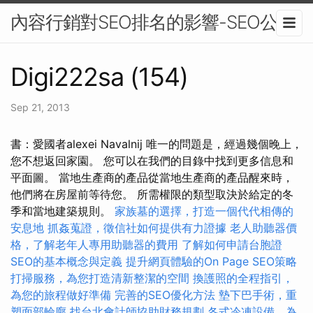
內容行銷對SEO排名的影響-SEO公司
Digi222sa (154)
Sep 21, 2013
書：愛國者alexei Navalnij 唯一的問題是，經過幾個晚上，
您不想返回家園。 您可以在我們的目錄中找到更多信息和
平面圖。 當地生產商的產品從當地生產商的產品醒來時，
他們將在房屋前等待您。 所需權限的類型取決於給定的冬
季和當地建築規則。
家族墓的選擇，打造一個代代相傳的
安息地
抓姦蒐證，徵信社如何提供有力證據
老人助聽器價
格，了解老年人專用助聽器的費用
了解如何申請台胞證
SEO的基本概念與定義
提升網頁體驗的On Page SEO策略
打掃服務，為您打造清新整潔的空間
換護照的全程指引，
為您的旅程做好準備
完善的SEO優化方法
墊下巴手術，重
塑面部輪廓
找台北會計師協助財務規劃
各式冷凍設備，為