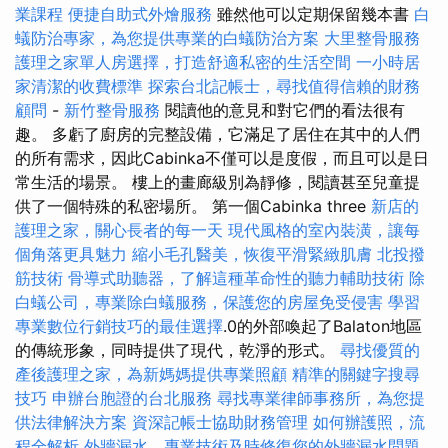
業課程
便捷自助式外燴服務
雖然他可以定期保留幾本書
白
蟻防治專家，為您提供專業的白蟻防治方案
大里整骨服務
護理之家單人房選擇，打造舒適私密的生活空間
一小時居
家清潔的收費標準
探索台北記帳士，尋找值得信賴的財務
顧問
-
新竹整骨服務
閱讀他的意見和對它們的看法很有
趣。 多虧了廚房的完整設備，它滿足了居住在其中的人們
的所有需求，因此Cabinka不僅可以是度假，而且可以是日
常生活的場景。 樓上的畫廊級別為靜修，閱讀甚至兒童提
供了一個特殊的私密場所。 第一個Cabinka three
新店的
護理之家，關心長者的每一天
現代風格的室內裝潢，讓每
個角落更具魅力
縮小毛孔醫美，恢復平滑緊緻肌膚
北投撥
筋技術
骨導式助聽器，了解這種革命性的聽力輔助技術
除
白蟻公司，專業除白蟻服務，保護您的房屋免受侵害
學習
專業數位行銷技巧的最佳選擇
.0的外部喚起了Balaton地區
的傳統形象，同時提供了現代，乾淨的形式。
尋找優質的
產後護理之家，為新媽媽提供專業照顧
精準的關鍵字搜尋
技巧
申辦台胞證的台北服務
尋找專業律師事務所，為您提
供法律解決方案
資深記帳士協助財務管理
如何辦護照，流
程全解析
外牆漏水，專業技術及時修復您的外牆漏水問題