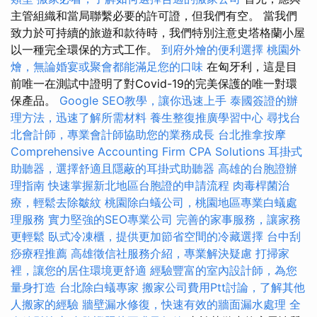
主管組織和當局聯繫必要的許可證，但我們有空。 當我們
致力於可持續的旅遊和款待時，我們特別注意史塔格蘭小屋
以一種完全環保的方式工作。
到府外燴的便利選擇
桃園外
燴，無論婚宴或聚會都能滿足您的口味
在匈牙利，這是目
前唯一在測試中證明了對Covid-19的完美保護的唯一對環
保產品。
Google SEO教學，讓你迅速上手
泰國簽證的辦
理方法，迅速了解所需材料
養生整復推廣學習中心
尋找台
北會計師，專業會計師協助您的業務成長
台北推拿按摩
Comprehensive Accounting Firm CPA Solutions
耳掛式
助聽器，選擇舒適且隱蔽的耳掛式助聽器
高雄的台胞證辦
理指南
快速掌握新北地區台胞證的申請流程
肉毒桿菌治
療，輕鬆去除皺紋
桃園除白蟻公司，桃園地區專業白蟻處
理服務
實力堅強的SEO專業公司
完善的家事服務，讓家務
更輕鬆
臥式冷凍櫃，提供更加節省空間的冷藏選擇
台中刮
痧療程推薦
高雄徵信社服務介紹，專業解決疑慮
打掃家
裡，讓您的居住環境更舒適
經驗豐富的室內設計師，為您
量身打造
台北除白蟻專家
搬家公司費用Ptt討論，了解其他
人搬家的經驗
牆壁漏水修復，快速有效的牆面漏水處理
全