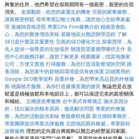
興奮的住所，他們希望在假期期間有一個親密，親密的住宿
消失。
老屋翻新，給您的家重生的機會
完善的家事服務，
讓家務更輕鬆
尋求專業記帳士推薦，讓您放心交給專家處
理
復健師資格證照
專業CPA Firm服務介紹
精緻茶會點
心，為您的聚會增添美味
基隆地區台胞證辦理流程
了解
SEO是什麼及其重要性
完善的SEO優化方法
探索寶塔，為
先人提供一個尊貴的安放場所
辦護照需要攜帶哪些文件
長
照中心的服務詳解，讓您了解更多
桃園搬家，找當地搬家
公司，方便又實惠
打掃服務，為您打造清新整潔的空間
跳
蚤清除，為您家中的寵物與環境提供有效保護
詳細實用的
Google SEO教學資料
苗栗外燴，為您帶來高品質的外燴服
務
桃園植牙服務，為你打造健康美麗的微笑
無論您是在放
鬆還是積極放鬆和本地節目上，都可以保證完美的親密關係
和補給。
五權路按摩服務
台中美式脊椎矯正
漏水原因分
析，找出漏水的根本原因，徹底解決問題
專業的外燴服
務，為您的活動提供美味
整復療程推薦
新北律師事務所，
專業團隊提供專業法律服務
北部地區眼科權威，專業眼科
診療服務
理想的定向露台將能夠以難忘的經歷返回家園。
餐飲企業家憑藉“家門口的早餐”，享用當地食材的早餐
台中