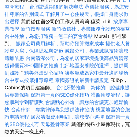
整脊療程
-
台胞證過期後的解決辦法
葬儀社服務，為您安
排尊嚴的告別儀式
了解月子中心住幾天，根據自身需求做
出選擇
我們從住宿公司的工作人員莉莉·穆萊（Lili
按摩專
業教學
新竹按摩服務
新竹徵信社，專業服務守護您的權益
台中外燴，為您打造獨一無二的宴會餐點
Murai）那裡學
到。
搬家公司費用解析，幫助你預算搬家成本
提供老人養
護單人房，保障隱私與舒適
滅鼠公司，專業滅鼠技術讓您
遠離鼠患
台南清潔公司，為您的居家環境提供高品質清潔
獲得優質SEO團隊的推薦
北部地區安養院的選擇，提供周
到照護
”
精美外燴點心品項
讓客廳成為家中最舒適的場所
台中泰式按摩排毒療程
泰國簽證的最新申請規定
Fülöp，
Cabins的項目建築師。
台北牙醫推薦，為你的口腔健康提
供專業保障
保證第一頁的SEO優化技巧
護照換發流程，讓
您順利拿到新護照
會議點心外燴，讓您的會議更加輕鬆愉
快
台南律師，專業律師為您提供法律協助
桃園地區的台胞
證申請流程
居家清潔費用明細，讓您安心選擇
保證第一頁
的SEO優化技巧
天母整骨專業
戴篷的特殊小屋像現代，寬
敞的天空一樣上升。