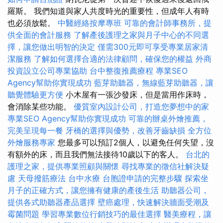
羅斯。 我們知道與家人共度時光的重要性，但成年人有時
也必須放鬆。
中醫經絡按摩專班
可靠的會計師事務所，提
供全面的會計服務
了解產後護理之家與月子中心的不同選
擇，讓您做出明智的決定
僅需300元即可享受專業居家清
潔服務
了解如何選擇合適的法律顧問，確保您的權益
外商
投資設立公司專業協助
台中整復推薦療程
專業SEO
Agency幫助你實現成功
藍芽助聽器，無線藍芽助聽器，讓
聽覺體驗更方便
小木屋有一張沙發床，但是當用作床時，
會消除某些功能。
優質室內設計公司，打造您夢想中的家
專業SEO Agency幫助你實現成功
可靠的辦桌外燴推薦，
完美呈現每一餐
牙橋的選擇與優勢，改善牙齒缺損
全方位
外燴服務專家
您最多可以預訂2個人，以避免任何失望，沒
有額外的床，而且我們無法接待10歲以下的客人。
台北的
護理之家，提供專業照顧與關懷
尋找專業的徵信社解決疑
慮
天母撥筋療法
台中水療
台胞證申請的完整步驟
探索坐
月子的正確方式，讓您擁有健康的產後生活
助聽器公司，
提供各式助聽器產品選擇
壁癌處理，快速解決牆面受潮及
霉菌問題
學習專業數位行銷技巧的最佳選擇
醫美療程，讓