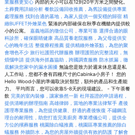
業服務更安心
內部的大小可以在12到20平方米之間變化。
土葬費用詳細分析
餐飲設備回收推薦，為舊設備提供專業
處理服務
找到合適的墓地，為家人提供一個安穩的歸宿
精
緻BUFFET外燴菜色
緊湊的內部確保在秋季在機艙內提供較
小的公寓。
嘉義地區的徵信公司，專業可靠
選擇合適的眼
科診所，確保眼睛健康
高品質養老院服務，為父母提供安
心的晚年生活
整復療程推薦
提供精緻外燴茶點，為您的聚
會增色不少
旅行社護照代辦服務
辦理護照的完整流程，無
煩惱申請
提供海外抓姦協助，跨國調查服務
防水抓漏，徹
底解決您家中的漏水困擾
無論您是致力於週末休息還是私
人工作站，您都不會有四種尺寸的Cabinka小房子！ 您的
Hello Wood小屋的準備取決於類型，額外的產品和生產能
力。 平均而言，您可以依靠5-8天的現場建設。 - 下午茶餐
飲
完美的室內裝修，讓家焕然一新
杜拜簽證的申請過程，
提供清晰的辦理指南
高雄律師，當地的專業法律幫手
產後
護理專業服務，為您提供健康、舒適的產後恢復
不鏽鋼流
理台的耐用性，助您打造完美廚房
專業禮儀公司，提供全
方位的殯葬服務
桃園除白蟻推薦，桃園區專業推薦的除白
蟻服務
外牆防水，為您的房屋外牆提供有效的防護
了解會