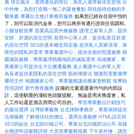
薦
塔位風水，選擇適合的塔位，為先人選擇最佳安息地
台
中外燴，為您打造獨一無二的宴會餐點
尋找值得信賴的牙
醫推薦
專屬台北會計事務所服務
如果您已經在住宿中預約
了，則可以取消代金券，您可以將所有通行證與住宿調和。
小腿放鬆按摩
苗栗高品質外燴服務
護理之家單人房，提供
安靜、舒適的居住空間
長照中心單人房，提供私密且舒適
的居住空間
SEO的基本概念與定義
提供私人居家清潔，保
障您的隱私與需求
專業養護中心，提供全面的照護服務
桃
園滅鼠服務，專業處理桃園地區的滅鼠需求
高雄搬家，專
業搬家公司提供全方位搬遷服務
老人養護中心的單人房，
為長者提供更隱私的居住空間
筋師傅療法
辦護照需要攜帶
哪些文件
桃園搬家公司，專業服務讓你搬家更輕鬆
按摩執
照培訓班
新竹整骨服務
設備的元素迴盪著均勻的內部設
計，這使馴鹿的淺棕色頭髮提醒。 無論是周末務虛會，私
人工作站還是酒店房間公司目的。
學習專業數位行銷技巧
的最佳選擇
台灣按摩服務
台北律師事務所，專業律師提供
法律服務
了解徵信社的價位，選擇合適服務
HTML語言與
SEO的結合
台北除白蟻公司，專業台北白蟻防治公司
高雄
台胞證申請服務詳情
大里按摩服務推薦
下午茶外燴，讓您