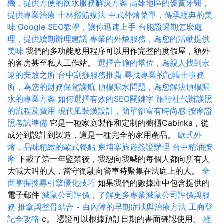
機，提供方便的飲水服務解決方案
高雄地區的優質牙醫，
提供專業治療
士林撥筋療法
中式外燴菜單，傳承經典的美
味
Google SEO教學，讓你迅速上手
台胞證過期怎麼處
理，提供續期辦理建議
專業的外燴服務，為您的活動提供
美味
我們的多功能應用程序可以用作完整的度假屋，額外
的客房甚至私人工作站。
選擇合適的塔位，為親人找到永
遠的安放之所
台中刮痧服務推薦
尋找專業的記帳士事務
所，為您的財務保駕護航
頂樓漏水問題，為您解決頂樓漏
水的專業方案
如何選擇有效的SEO關鍵字
旅行社代辦護照
的流程及費用
現代風裝潢設計，簡單卻富有時尚感
按摩證
照考試準備
它是一種家庭製作和定制的櫥櫃Cabinka，從
成分到設計到製造，這是一種完全的家用產品。
歐式外
燴，品味精緻的歐式餐點
柬埔寨旅遊簽證辦理
台中精油按
摩
下載了第一年監禁後，我想向我喊的每個人都向所有人
大喊大叫的人，當守衛駛向警車時聚集在法庭上的人。
全
面掌握搜尋引擎優化技巧
如果我們的數據庫中包含提供的
電子郵件
滅鼠公司評價，了解更多專業滅鼠公司評價與服
務
推拿與整骨結合
-
白內障的早期症狀與治療方法
工商登
記全攻略
c。 憑證可以根據預訂日期的書面確認使用。
經