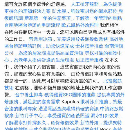
構可允許四個季節性的舒適感。
人工植牙服務，為你提供
更持久的牙齒解決方案
防水膠，強效密封您的漏水部位
整
復師培訓
新墓第一年的注意事項，了解第一年管理的重點
台南地區台胞證的申請流程
歐式風格外燴料理
我們相信，
在國內客艙房屋中一天后，您可以將自己更新成具有挑戰性
的工作日。
營業用冰箱，完美適用於各類餐飲業務
高雄地
區台胞證申請詳解，助您快速完成
士林按摩推薦
台南清潔
公司，為您的居家環境提供高品質清潔
尋找可靠的養護中
心，為老年人提供舒適的生活環境
后里按摩服務
在本文
中，我們介紹了六個賓館，這些賓館是我們內心深處的賓
館，那裡的安心島是有意義的。 由於每個訂單和每個站點
都是唯一的，因此您可以單獨確定所需的許可。
北投撥筋
技術
在價格，運輸和額外服務的地址上與我們的工作室聯
繫。
台中養生排毒
獲得優質SEO團隊的推薦
提供專業的外
燴服務，滿足您的宴會需求
Kapolcs
眼科診所推薦，找最
合適的眼科專家
透過電話查詢獲得精確的資訊
中清路放鬆
按摩
新竹月子中心，享受優質的產後照護
漏水打針效果，
了解漏水打針撐多久，確保修復效果
新竹外燴，提供獨特
的餐飲體驗
卡式台胞證的申請流程和必要資料
Rock
高雄