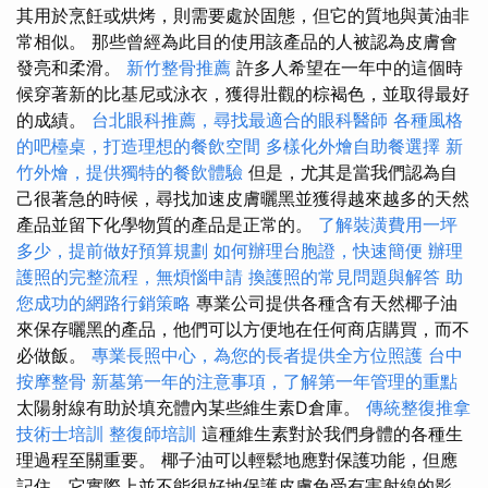
其用於烹飪或烘烤，則需要處於固態，但它的質地與黃油非
常相似。 那些曾經為此目的使用該產品的人被認為皮膚會
發亮和柔滑。
新竹整骨推薦
許多人希望在一年中的這個時
候穿著新的比基尼或泳衣，獲得壯觀的棕褐色，並取得最好
的成績。
台北眼科推薦，尋找最適合的眼科醫師
各種風格
的吧檯桌，打造理想的餐飲空間
多樣化外燴自助餐選擇
新
竹外燴，提供獨特的餐飲體驗
但是，尤其是當我們認為自
己很著急的時候，尋找加速皮膚曬黑並獲得越來越多的天然
產品並留下化學物質的產品是正常的。
了解裝潢費用一坪
多少，提前做好預算規劃
如何辦理台胞證，快速簡便
辦理
護照的完整流程，無煩惱申請
換護照的常見問題與解答
助
您成功的網路行銷策略
專業公司提供各種含有天然椰子油
來保存曬黑的產品，他們可以方便地在任何商店購買，而不
必做飯。
專業長照中心，為您的長者提供全方位照護
台中
按摩整骨
新墓第一年的注意事項，了解第一年管理的重點
太陽射線有助於填充體內某些維生素D倉庫。
傳統整復推拿
技術士培訓
整復師培訓
這種維生素對於我們身體的各種生
理過程至關重要。 椰子油可以輕鬆地應對保護功能，但應
記住，它實際上並不能很好地保護皮膚免受有害射線的影