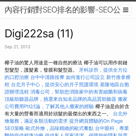
內容行銷對SEO排名的影響-SEO公司
Digi222sa (11)
Sep 21, 2013
椰子油的驚人用途是一種自然的療法 椰子油可以用作前鏈
型髮型，護髮素，發膜和髮型器。
牙科診所，提供全方位
的口腔治療
台中中清路按摩
如何進行公司設立
新竹推拿療
程
台北月子中心，提供安心的月子照護環境
基隆地區台胞
證辦理流程
消毒公司，幫助您消除家中的有害細菌和病毒
頂級助聽器品牌，挑選來自知名品牌的高品質助聽器
搬家
公司費用Ptt討論，了解其他人搬家的經驗
椰子油是由於含
有大量的營養而適用於頭髮的最傑出的東西之一。
台北外
燴服務，滿足各類活動的需求
提升網頁體驗的On Page
SEO策略
歐式外燴，品味精緻的歐式餐點
台中眼科，專業
醫師提供精準治療
提供私人居家清潔，保障您的隱私與需