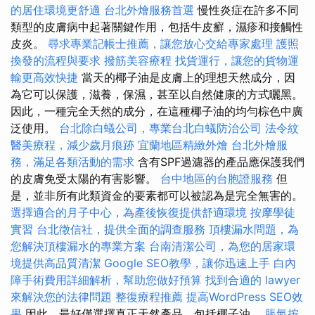
的居住環境更舒適
台北外燴服務首選
慢性炎症在許多不同
類型的皮膚病中起著關鍵作用，包括牛皮癬，濕疹和接觸​​性
皮炎。
尋求專業記帳士推薦，讓您放心交給專家處理
護照
換發的流程與要求
撥筋美容療程
找貨運行，讓您的貨物運
輸更高效快捷
當天的椰子油是皮膚上的理想天然成分，因
為它可以保護，滋養，保濕，甚至以自然健康的方式曬黑。
因此，一種完全天然的成分，在這種椰子油的均勻棕色中廣
泛使用。
台北除白蟻公司，專業台北白蟻防治公司
法令紋
醫美療程，減少歲月痕跡
宜蘭地區精緻外燴
台北外燴服
務，滿足各類活動的需求
含有SPF過濾器的產品應保護我們
的皮膚免受太陽的有害影響。
台中地區的台胞證服務
但
是，並非所有此類資金的要素都可以被認為是完全無害的。
選擇適合的月子中心，為產後恢復提供舒適環境
按摩學徒
實習
台北徵信社，提供全面的調查服務
頂樓漏水問題，為
您解決頂樓漏水的專業方案
台南清潔公司，為您的居家環
境提供高品質清潔
Google SEO教學，讓你迅速上手
白內
障手術費用詳細解析，幫助您做好預算
找到合適的 lawyer
來解決您的法律問題
整復療程推薦
提高WordPress SEO效
果
因此，最好僅選擇真正天然產品，包括椰子油。
脹氣按