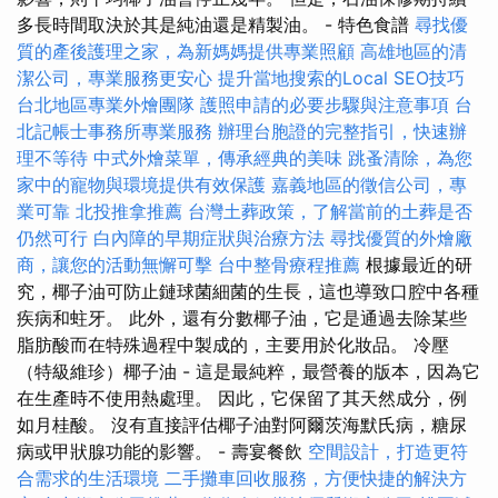
多長時間取決於其是純油還是精製油。 - 特色食譜
尋找優
質的產後護理之家，為新媽媽提供專業照顧
高雄地區的清
潔公司，專業服務更安心
提升當地搜索的Local SEO技巧
台北地區專業外燴團隊
護照申請的必要步驟與注意事項
台
北記帳士事務所專業服務
辦理台胞證的完整指引，快速辦
理不等待
中式外燴菜單，傳承經典的美味
跳蚤清除，為您
家中的寵物與環境提供有效保護
嘉義地區的徵信公司，專
業可靠
北投推拿推薦
台灣土葬政策，了解當前的土葬是否
仍然可行
白內障的早期症狀與治療方法
尋找優質的外燴廠
商，讓您的活動無懈可擊
台中整骨療程推薦
根據最近的研
究，椰子油可防止鏈球菌細菌的生長，這也導致口腔中各種
疾病和蛀牙。 此外，還有分數椰子油，它是通過去除某些
脂肪酸而在特殊過程中製成的，主要用於化妝品。 冷壓
（特級維珍）椰子油 - 這是最純粹，最營養的版本，因為它
在生產時不使用熱處理。 因此，它保留了其天然成分，例
如月桂酸。 沒有直接評估椰子油對阿爾茨海默氏病，糖尿
病或甲狀腺功能的影響。 - 壽宴餐飲
空間設計，打造更符
合需求的生活環境
二手攤車回收服務，方便快捷的解決方