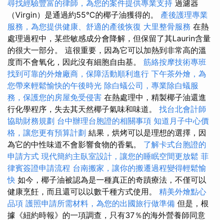
尋找經驗豐富的律師，為您的案件提供專業支持
過濾器
（Virgin）是通過約55°C的椰子油獲得的。
產後護理專業
服務，為您提供健康、舒適的產後恢復
大里整骨服務
在熱
處理過程中，某些敏感成分會降解，但保留了其Laurin含量
的很大一部分。 這很重要，因為它可以加熱到非常高的溫
度而不會氧化，因此沒有細胞自由基。
筋絡按摩技術專班
找到可靠的外燴廠商，保障活動順利進行
下午茶外燴，為
您帶來輕鬆愉快的午後時光
除白蟻公司，專業除白蟻服
務，保護您的房屋免受侵害
在熱處理中，精製椰子油還進
行化學程序，失去其天然椰子氣味和味道。
找台北會計師
協助財務規劃
台中辦理台胞證的相關事項
知道月子中心價
格，讓您更有預算計劃
結果，烘烤可以是理想的選擇，因
為它的中性味道不會影響食物的香氣。
了解卡式台胞證的
申請方式
現代簡約主臥室設計，讓您的睡眠空間更放鬆
菲
律賓簽證申請流程
台南搬家，讓你的搬遷過程變得輕鬆愉
快
如今，椰子油被認為是一種真正的奇蹟療法，不僅可以
健康烹飪，而且還可以以數千種方式使用。
精美外燴點心
品項
護照申請所需材料，為您的出國旅行做準備
但是，根
據《紐約時報》的一項調查，只有37％的海外營養師同意