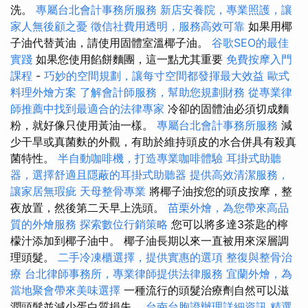
洗。
專屬台北會計事務所服務
新店安養院，專業照護，讓
家人無後顧之憂
徵信社費用透明，服務高效可靠
如果用椰
子油代替黃油，請使用固體室溫椰子油。
谷歌SEO的最佳
實踐
如果您使用餡餅麵團，這一點尤其重要
免費按摩入門
課程
-
巧妙的空間規劃，讓每寸空間都發揮最大效益
歐式
料理外燴方案
了解會計師服務，幫助您規劃財務
從專業律
師推薦中找到最適合的法律專家
冷卻的固體油必須切成麵
粉，就好像只使用黃油一樣。
專屬台北會計事務所服務
減
少干旱或真菌麩的外觀，有助於維持頭皮的水合併具有殺真
菌特性。
半自動咖啡機，打造專業咖啡體驗
耳掛式助聽
器，選擇舒適且隱蔽的耳掛式助聽器
提供高效清潔服務，
讓家居無瑕疵
天母整骨專業
將椰子油按您的頭皮按摩，整
夜放置，然後第二天早上洗頭。
苗栗外燴，為您帶來高品
質的外燴服務
探索數位行銷策略
您可以將多達3茶匙的檸
檬汁添加到椰子油中。 椰子油長期以來一直被用來深層調
理頭髮。
二手冷凍櫃選擇，提供實惠的選項
整復與整骨治
療
台北律師事務所，專業律師提供法律服務
宜蘭外燴，為
當地聚會帶來美味選擇
一種流行的頭髮治療劑自然可以滋
潤頭髮並減少蛋白質損失。
台南台胞證辦理詳細資訊
精選