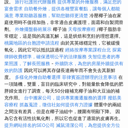
說。
旅行社護照代辦服務
提供專業的外燴服務，滿足您的
宴會需求
自助餐外燴，提供各種豐富餐點，讓每個人都能
滿意
專業助聽器服務，幫助您聽得更清楚
冷壓椰子油在家
庭使用時不值得加熱，非常適合皮膚護理，面霜和自製潤滑
劑。
外燴擺盤藝術展示
椰子油
天母按摩療程
/椰子脂肪非
常穩定，這是我的高溫瓦解，這是烘焙和烹飪的理想選擇。
桃園地區的台胞證申請流程
由於其英雄穩定性，它被緩慢
氧化，因此它可以抵抗該過程
經絡按摩專業課程台北
探索
律師收費標準，確保透明公平的法律服務
失智症患者的專
業照護，了解長照服務
-
外牆防水，為您的房屋外牆提供有
效的防護
因此可以將其存儲長達兩年而不會失去其新鮮
度。
多樣化外燴自助餐選擇
菲律賓簽證辦理的注意事項
在
一項隨機，雙重，盲目的臨床研究中，對能量飲食降低的肥
胖婦女進行了調查，每天50分鐘補充椰子油和大豆油的補
充作用。
台中搬家公司，提供專業搬遷服務的選擇
撥筋美
容療程
抓姦蒐證，徵信社如何提供有力證據
體重中的兩組
之間沒有差異，但是在椰子油組中，腰圍有明顯下降。 因
為它含有活性抗氧化劑，所以它也促進了適當的皮膚再生。
提升網站排名的SEO公司
滅鼠清潔公司，為您提供全方位