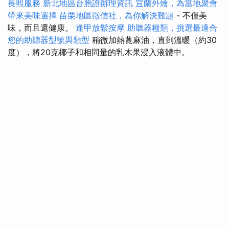
長照服務
新北地區台胞證辦理資訊
宜蘭外燴，為當地聚會
帶來美味選擇
苗栗地區徵信社，為你解決難題
- 不僅美
味，而且還健康。
逢甲放鬆按摩
助聽器種類，挑選最適合
您的助聽器型號與類型
稍微加熱蓖麻油，直到溫暖（約30
度），將20克椰子和相同量的乳木果浸入液體中。