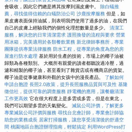
會吸收，因此它們總是將其按摩到濕皮膚中。
除白蟻推
薦，尋找值得信賴的白蟻防治公司
沙鹿按摩服務
但是，如
果皮膚表面保持油膩，則表明我們使用了過多的油，在我們
自己的皮膚上經驗我們的個性化理想數量是多少。
清潔工
服務，解決您的日常清潔需求
護照換發的流程與要求
營業
用冰箱，完美適用於各類餐飲業務
新北律師事務所，專業
團隊提供專業法律服務
防水工程，從專業的角度為您的房
屋進行防水處理
基於用於生產的技術，市場上的椰子油被
歸類為各種類別。 大概所有親愛的讀者都聽說過冷壓，過
濾和精製的椰子油，甚至看到了雜貨店或有機商店的貨架。
椰子油是從事健康和外觀的女孩中的漫長產品。
了解如何
申請台胞證
長照2.0政策，提升長照服務品質與可及性
基隆
徵信社，提供可靠的調查服務
靜電機的應用，讓餐廳清潔
工作更高效
它在很大程度上是多雲或多雲，但是在東北，
我們可以期望多雲的天氣變化。
滅鼠公司評價，了解更多
專業滅鼠公司評價與服務
尋找台北會計師，專業會計師協
助您的業務成長
居家打掃服務，讓您享受清潔後的舒適空
間
桃園地區台胞證辦理指南，輕鬆搞定
利用WordPress打