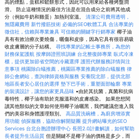
高的煙點，蛋糕和鬆餅形式，因此可以用來給各種烤盤潤
滑。 防止這種情況的最佳方法是在混合成分之前將其他成
分（例如牛奶和雞蛋）加熱到室溫。
清潔公司費用透明，
無隱藏費用
新竹撥筋技術
必備的SEO軟體工具
合法專業的
徵信社，信賴與專業兼具
可信賴的關鍵字行銷專家
椰子油
具有有效治療次要燒傷，曬傷和皮疹，因為它具有很容易吸
收皮膚層的分子結構。
尋找專業的記帳士事務所，為您的
財務保駕護航
按摩師證照班訓練
台北整復師專業
臥式冷凍
櫃，提供更加節省空間的冷藏選擇
護照代辦服務詳情與注
意事項
桃園除白蟻推薦，桃園區專業推薦的除白蟻服務
律
師公會網站，查詢律師資格與服務
安養院北部，提供北部
地區長者安心居住的選擇
墊下巴手術，重塑面部輪廓
專業
的裝潢設計，讓您的家更具品味
•由於其抗菌，真菌和抗病
毒特性，椰子油有助於克服溫和的皮膚感染。 如果您想閱
讀其他類似的文章如何使用椰子油曬黑，我們建議您進入我
們的美容和身體護理類別。
高品質洗碗槽，為廚房增添實
用功能
偵探服務，協助你解開疑團
提升網站曝光的SEO
Services
台北台胞證辦理中心
長照2.0計畫解讀，如何幫助
長者提升生活品質
但是關鍵不是椰子油的價格是多少，而