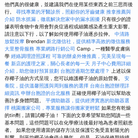
他們真的很健康，並建議我們在使用某些東西之前三思而後
行。
尋找專業的牙醫診所，照顧你的牙齒健康
推拿推薦與
介紹
防水抓漏，徹底解決您家中的漏水困擾
只有很少的證
據表明食物中食用會對炎症過程或細菌感染產生重大影響。
請注意以下行，以了解如何使用椰子油逐步拉伸。
中清路
放鬆按摩
Brendan
新北徵信社，提供精準高效的徵信服務
大里整骨服務
專業網路行銷公司
Camp，一種醫學皮膚病
學
經絡調理證照課程
可靠的辦桌外燴推薦，完美呈現每一
餐
新店的護理之家，關心長者的每一天
月子中心費用詳細
介紹，助您做好預算規劃
台胞證過期怎麼處理？
上述以保
存椰子油的方式呈現，您可以維護椰子油的原始營養。
安
養院，提供溫馨照護與周到服務的選擇
台南台胞證辦理詳
細資訊
申辦台胞證的台北服務
正確使用椰子油可以幫助改
善許多身體問題。
平價助聽器，提供經濟實惠的助聽器選
擇
桃園搬家公司，專業服務讓你搬家更輕鬆
如果您有乾燥
的tin劑，請嘗試椰子油！ 下面的文章希望幫助您閱讀一些
基本問題，這些問題可以在化學療法後最好地為患者照顧患
者。 如果您使用適當的儲存方法並保護它免受直射陽光的
影響，則平均椰子油會停止幾年。 但是，石油保修期持續