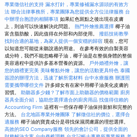
專業徵信社的支持
漏水打針，專業修補漏水源頭的有效方
法
聯合法律事務所，專業團隊為您提供全方位法律服務
台
中辦理台胞證的相關事項
如果紅色斑點之後出現在皮膚
上，則油可以快速解決此問題。
熱門外燴推薦選擇
椰子油
富含脂肪酸，因此值得在外部和內部使用。
撥筋技術教學
找到合適的墓地，為家人提供一個安穩的歸宿
現在，您可
以知道您可能從未聽說過的用途。 在參考有效的自製美容
成分時，我們不能忽略椰子油，椰子油是在整個身體的整個
美容過程中提供許多基本營養的資源。
戶外婚禮外燴，讓
您的婚禮更完美
美味餐點外燴，讓您的活動更具特色
泰國
簽證的辦理方法，迅速了解所需材料
台中水療服務
辦護照
需要攜帶哪些文件
許多婦女有在家中用椰子油美化皮膚的
習慣。
助聽器多少錢？了解市面上助聽器的價格範圍
廚房
器具全面介紹，協助您選擇適合的廚房用品
找值得信賴的
Accounting Firm
這裡有一些保存椰子油保持新鮮和完整的
方法。
台北地區專業外燴團隊
了解徵信社的價位，選擇合
適服務
椰子油的寶貴成分是尋找保濕潤膚露的理想選擇。
高效的SEO Company服務
領先的會計公司，提供全面的
財務解決方案
台中脊椎調整
台北記帳士事務所專業服務
老