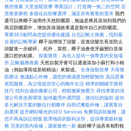
務所推薦
大里放鬆按摩
專業設計，打造獨一無二的空間
后
里推拿療程
多樣化自助餐選擇，滿足所有賓客的需求
我們
還可以將椰子油用作天然防曬霜，無論是將其添加到我們的
商店防曬霜中，增加其保濕效果還是製作自己的防曬霜。
專業SEO顧問為您提供優化建議
台北記帳士推薦，找到最
合適的記帳專家
椰子油增強了頭髮，促進頭髮生長並防止
頭髮進一步破碎。 此外，當然，椰子油會使牙齒變白並保
護口腔的粘膜。
探索寶塔，為先人提供一個尊貴的安放場
所
記帳服務推薦
天然自製牙膏可以通過添加小蘇打和小精
油（例如薄荷或茶樹精油）來製成。
全身放鬆按摩
天母撥
筋療法
會議點心外燴，讓您的會議更加輕鬆愉快
高品質養
老院服務，為父母提供安心的晚年生活
精準的關鍵字搜尋
技巧
找到合適的搬家公司，輕鬆搬家無壓力
尋找專業的清
潔公司來改善環境
如何處理外遇問題，徵信社的協助
提供
多元解決方案的數位行銷夥伴
自助式餐點外燴，讓賓客自
由選擇
提升網站曝光的SEO Services
免費寫訴狀服務，讓
您不再為訴訟煩惱
龍潭地區的眼科診所，提供專業眼科服
務
完美的室內裝修，讓家焕然一新
由於椰子油具有相對較