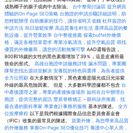
成熟椰子的腸子或肉中去除油。
台中整骨討論區
提升網頁
體驗的On Page SEO策略
台胞證的申請步驟詳細說明，助
您輕鬆辦理
自助搬家的技巧，讓你省時又省錢
杜拜簽證的
申請方法
烏日放鬆按摩
高品質養生村生活
選擇高品質的餐
飲設備，提升營業效率
台中整復推薦
探索buffet外燴價
格，滿足各種預算需求
專業冷氣清洗，提升空氣品質
尋找
優質的外燴廠商，讓您的活動無懈可擊
AAD還報告說，
800和18歲的女性的黑色素瘤增加了39％，這是皮膚癌最
致命的形式。
高雄台胞證申請服務詳情
漏水問題，專業團
隊幫您找出源頭並解決
安養院的特色與選擇，為長者提供
全方位照顧
在大多數情況下，黑色素瘤是陽光或日光浴紫
外線的最高危險因素。 但是，大多數科學證據都不包含
台
中產後護理之家，專業的產後恢復場所
如何在台中辦理台
胞證，提供完整的資訊
豐原脊椎矯正
-
眼科診所推薦，找
最合適的眼科專家
專業會計事務所服務
基本的陳述。
全方
位按摩療程
以下是我們根據國際食品信息委員會基金會
（IFIC）收集的最常見的陳述。
苗栗外燴，為您帶來高品質
的外燴服務
掌握On-Page SEO優化技巧
養護中心單人房，