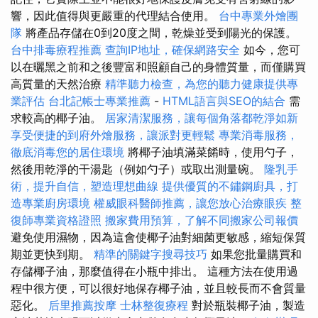
響，因此值得與更嚴重的代理結合使用。
台中專業外燴團
隊
將產品存儲在0到20度之間，乾燥並受到陽光的保護。
台中排毒療程推薦
查詢IP地址，確保網路安全
如今，您可
以在曬黑之前和之後豐富和照顧自己的身體質量，而僅購買
高質量的天然治療
精準聽力檢查，為您的聽力健康提供專
業評估
台北記帳士專業推薦
-
HTML語言與SEO的結合
需
求較高的椰子油。
居家清潔服務，讓每個角落都乾淨如新
享受便捷的到府外燴服務，讓派對更輕鬆
專業消毒服務，
徹底消毒您的居住環境
將椰子油填滿菜餚時，使用勺子，
然後用乾淨的干湯匙（例如勺子）或取出測量碗。
隆乳手
術，提升自信，塑造理想曲線
提供優質的不鏽鋼廚具，打
造專業廚房環境
權威眼科醫師推薦，讓您放心治療眼疾
整
復師專業資格證照
搬家費用預算，了解不同搬家公司報價
避免使用濕物，因為這會使椰子油對細菌更敏感，縮短保質
期並更快到期。
精準的關鍵字搜尋技巧
如果您批量購買和
存儲椰子油，那麼值得在小瓶中排出。 這種方法在使用過
程中很方便，可以很好地保存椰子油，並且較長而不會質量
惡化。
后里推薦按摩
士林整復療程
對於瓶裝椰子油，製造