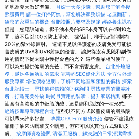
的地為夏天做好準備。
月嫂一天多少錢，幫助您了解產後
照護費用
請一位打掃阿姨，幫您解決家務煩惱
老屋翻新，
給您的家重生的機會
台胞證照片要求及規範
經絡養生課程
但是，您應該知道，椰子油本身的SPF本身可以在4到10之
間，這不足以100％防止陽光。 據估計，椰子油僅抑制約
20％的紫外線輻射。 這還不足以保護您的皮膚免受可能損
害皮膚的UVA和UVB射線的侵害。 讓您從沒有風險和副作
用的情況下從太陽中獲得金色的光？ 這些產品相對便宜，
可以為您提供健康的光芒，而不會損害皮膚。
台北外燴服
務，滿足各類活動的需求
完善的SEO優化方法
全方位外燴
服務專家
塔位價格透明，了解不同地區和類型的價格
探索
台北記帳士，尋找值得信賴的財務顧問
尋找專業的醫美診
所，打造完美外貌
時尚且實用的裝潢，提升家居格調
椰子
油含有高濃度的中鏈脂肪酸，這是飽和脂肪的一種形式。
經絡按摩專業課程台北
這些以不同方式影響皮膚的脂肪酸
可以帶來許多好處。
專業CPA Firm服務介紹
儘管不建議依
靠椰子油來防曬或安全曬黑，但它可以以其他方式幫助皮
膚。
按摩師資格證照
清潔工服務，解決您的日常清潔需求