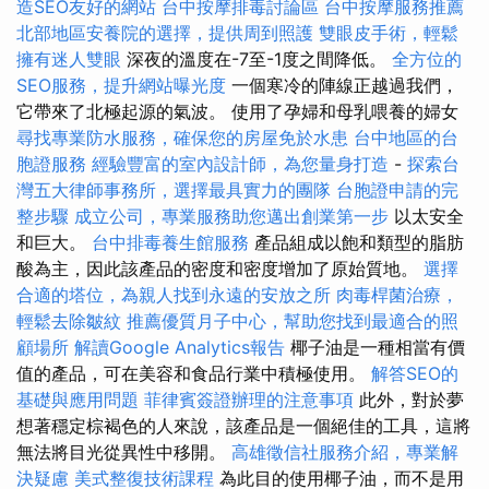
造SEO友好的網站
台中按摩排毒討論區
台中按摩服務推薦
北部地區安養院的選擇，提供周到照護
雙眼皮手術，輕鬆
擁有迷人雙眼
深夜的溫度在-7至-1度之間降低。
全方位的
SEO服務，提升網站曝光度
一個寒冷的陣線正越過我們，
它帶來了北極起源的氣波。 使用了孕婦和母乳喂養的婦女
尋找專業防水服務，確保您的房屋免於水患
台中地區的台
胞證服務
經驗豐富的室內設計師，為您量身打造
-
探索台
灣五大律師事務所，選擇最具實力的團隊
台胞證申請的完
整步驟
成立公司，專業服務助您邁出創業第一步
以太安全
和巨大。
台中排毒養生館服務
產品組成以飽和類型的脂肪
酸為主，因此該產品的密度和密度增加了原始質地。
選擇
合適的塔位，為親人找到永遠的安放之所
肉毒桿菌治療，
輕鬆去除皺紋
推薦優質月子中心，幫助您找到最適合的照
顧場所
解讀Google Analytics報告
椰子油是一種相當有價
值的產品，可在美容和食品行業中積極使用。
解答SEO的
基礎與應用問題
菲律賓簽證辦理的注意事項
此外，對於夢
想著穩定棕褐色的人來說，該產品是一個絕佳的工具，這將
無法將目光從異性中移開。
高雄徵信社服務介紹，專業解
決疑慮
美式整復技術課程
為此目的使用椰子油，而不是用