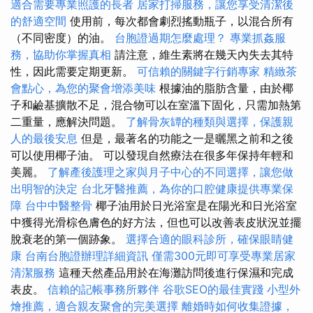
適合需要專業照護的長者
居家打掃服務，讓您享受清潔後
的舒適空間
使用前，每次都會劇烈搖動瓶子，以混合所有
（不同密度）的油。
台胞證過期怎麼處理？
專業抓姦服
務，協助你掌握真相
請注意，維生素將在幾天內失去其特
性，因此需要定期更新。
可信賴的關鍵字行銷專家
精緻茶
會點心，為您的聚會增添美味
根據油的脂肪含量，由於椰
子和鹼基擴散不足，混合物可以在室溫下固化，只需加熱第
二重量，應解決問題。
了解骨灰罈的種類與選擇，保護親
人的最後安息
但是，最著名的功能之一是曬黑之前和之後
可以使用椰子油。 可以發現自然療法在很多年保持年輕和
美麗。
了解產後護理之家與月子中心的不同選擇，讓您做
出明智的決定
台北牙醫推薦，為你的口腔健康提供專業保
障
台中中醫整骨
椰子油用於日光浴室是在陽光和日光浴室
中獲得光滑棕色膚色的好方法，但也可以改善表皮狀況並擺
脫衰老的第一個跡象。
選擇合適的眼科診所，確保眼睛健
康
台南台胞證辦理詳細資訊
僅需300元即可享受專業居家
清潔服務
這種天然產品用於在海灘訪問後進行保濕和完成
表皮。
信賴的記帳事務所夥伴
谷歌SEO的最佳實踐
小型外
燴推薦，適合親友聚會的完美選擇
離婚時如何收集證據，