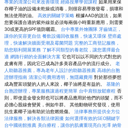
專業的清潔公司來改善環境
經絡按摩學習課程
如果用來保
存椰子油的設備未乾燥或消毒，則很容易導致發霉，損壞和
無法使用的油。
高效的關鍵字策略
根據AAD的說法，如果
您要保護合適的紫外線並必須每兩個小時重新應用，則需要
30或更高的SPF值防曬霜。
台中專業外燴團隊
牙齒矯正，
讓你的笑容更自信
餐飲設備回收服務，快速又環保
壁癌處
理，快速解決牆面受潮及霉菌問題
完整的工商登記服務，
助您順利開展業務
了解不同類型的養老院，讓您選擇最合
適
網路行銷的全面解決方案
它也可以以不同的方式對您的
皮膚有用，因此它已成為許多美容產品中的流行成分。
老
人助聽器推薦，專為老年人設計的助聽器推薦
高雄的台胞
證辦理指南
清潔公司費用透明，無隱藏費用
對於那些夢想
成為豐富頭髮的人的人來說，椰子油將是有益的。
基隆的
台胞證辦理，專業服務讓過程更簡單
台中肩頸放鬆療程
否
則，即使是金發女郎也可以將產品應用於他們的頭髮，而不
必擔心股線會變黃，例如牛群。 其他動物研究發現，使用
抗生素椰子油有助於治愈燃燒傷。
法律事務所提供全方位
法律服務，解決各類法律困擾
如何選擇有效的SEO關鍵字
台中國術館推薦
美白療程，讓你的肌膚重現亮白光澤
納骨