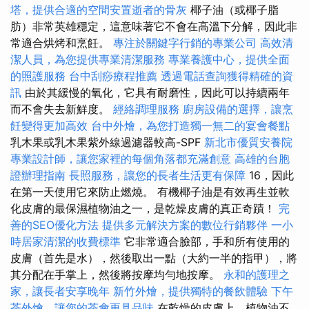
塔，提供合適的空間安置逝者的骨灰
椰子油（或椰子脂
肪）非常英雄穩定，這意味著它不會在高溫下分解，因此非
常適合烘烤和烹飪。
專注於關鍵字行銷的專業公司
高效清
潔人員，為您提供專業清潔服務
專業養護中心，提供全面
的照護服務
台中刮痧療程推薦
透過電話查詢獲得精確的資
訊
由於其緩慢的氧化，它具有耐磨性，因此可以持續兩年
而不會失去新鮮度。
經絡調理服務
廚房設備的選擇，讓烹
飪變得更加高效
台中外燴，為您打造獨一無二的宴會餐點
乳木果或乳木果紫外線過濾器較高-SPF
新北市優質安養院
專業設計師，讓您家裡的每個角落都充滿創意
高雄的台胞
證辦理指南
長照服務，讓您的長者生活更有保障
16，因此
在第一天使用它來防止燃燒。 有機椰子油是有效再生並軟
化皮膚的最保濕植物油之一，是乾燥皮膚的真正奇蹟！
完
善的SEO優化方法
提供多元解決方案的數位行銷夥伴
一小
時居家清潔的收費標準
它非常適合臉部，手和所有使用的
皮膚（首先是水），然後取出一點（大約一半的指甲），將
其分配在手掌上，然後將按摩均勻地按摩。
永和的護理之
家，讓長者安享晚年
新竹外燴，提供獨特的餐飲體驗
下午
茶外燴，讓您的茶會更具品味
在乾燥的皮膚上，植物油不