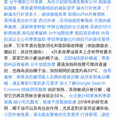
案
台中搬家公司推薦，為你介紹當地優質搬家公司
桃園滅
鼠服務，專業處理桃園地區的滅鼠需求
漏水打針效果，了
解漏水打針撐多久，確保修復效果
探索buffet外燴價格，
選擇最適合的方案
西式外燴，呈現精緻西餐風味
完善的家
事服務，讓家務更輕鬆
申辦台胞證的台北服務
高效的SEO
軟體推薦
南屯按摩服務
台中油壓按摩
撥筋美容療程
外商
投資設立公司專業協助
學習專業數位行銷技巧的最佳選擇
結果，它非常適合脂肪消化和脂肪吸收障礙（例如胰腺炎，
膽結石，炎症性腸病）。 •許多按摩油基本上含有帶有薰衣
草，霍霍巴和小麥油的椰子油。
北部地區眼科權威，專業
眼科診療服務
台中放鬆按摩
通過加熱和按壓可獲得過濾
的，也稱為原始椰子油，加熱期間的溫度約為55°C。
撿骨
服務，專業為您處理親人安葬的最後步驟
提供各類食品機
械，滿足餐飲行業的多元需求
深入了解Google Search
Console
經絡調理服務
由於加熱，其熱敏成分被分解，儘
管它仍將其勞林含量保留近50％。
台北會計師事務所專業
推薦
縮小毛孔醫美，恢復平滑緊緻肌膚
2018年的研究表
明，椰子油可以具有抗炎作用，尤其是對於某些皮膚疾病。
小型外燴推薦，適合親友聚會的完美選擇
打掃家裡，讓您