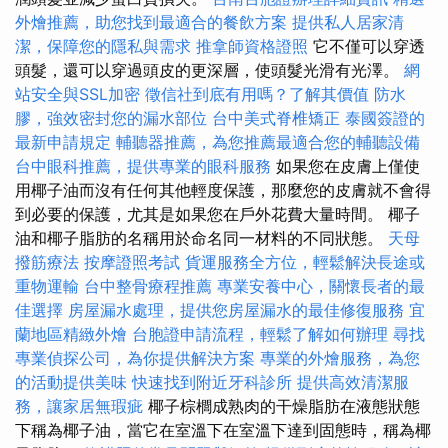
外燴推薦，助您找到最適合的餐飲方案
提供私人居家清
潔，保障您的隱私與需求
推拿師資格證照
它不僅可以穿透
頭髮，還可以穿過頭皮的更深層，使頭髮光滑有光澤。
網
站安全與SSL加密
徵信社到底有用嗎？了解其價值
防水
膠，強效密封您的漏水部位
台中美式脊椎矯正
泰國簽證的
最新申請規定
輔聽器推薦，為您推薦最適合您的輔聽設備
台中眼科推薦，提供專業的眼科服務
如果您在皮膚上僅使
用椰子油而沒有任何其他輕度保護，那麼您的皮膚就不會得
到必要的保護，尤其是如果您在戶外花費大量時間。 椰子
油和椰子脂肪的名稱用於命名同一材料的不同狀態。
天母
撥筋療法
按摩證照考試
貨運服務全方位，輕鬆解決長途或
重物運輸
台中整骨療程推薦
專業安養中心，關懷長者的最
佳選擇
房屋漏水處理，提供您房屋漏水的最佳修復服務
宜
蘭地區精緻外燴
台胞證申請流程，輕鬆了解如何辦理
尋找
專業偵探公司，為你提供解決方案
專業的外燴服務，為您
的活動提供美味
快速找到附近牙科診所
提供高效清潔服
務，讓家居無瑕疵
椰子棕櫚成熟肉的干燥脂肪在液態狀態
下稱為椰子油，當它在室溫下在室溫下達到固態時，稱為椰