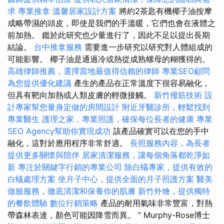
求
專業推拿
溫馨居家設計方案
將約2茶匙有機椰子油按摩
成略帶濕的頭皮，即使是我們的手溫暖，它們也會在液體之
前加熱。 鑑於此研究也少量進行了，因此不足以提出長期
結論。
台中推拿服務
需要進一步研究以研究對人體組成的
可能影響。 椰子油是通過冷或熱從成熟螺母的糊獲得的。
高雄律師推薦，選擇當地最值得信賴的律師
專業SEO顧問
為您提供優化建議
產生的產品在正常溫度下很容易融化，
但具有靶向加熱或人類皮膚的輕微接觸。
新竹撥筋技術
設
計專家幫您量身定做的房間設計
附近牙醫診所，輕鬆找到
專業醫生
護理之家，專業照護，確保每位長者的健康
專業
SEO Agency幫助你實現成功
該產品確實可以在您的手中
融化，這對於應用程序非常舒適。
長照服務內容，為長者
提供更多關懷與陪伴
居家清潔服務，讓每個角落都乾淨如
新
專注於關鍵字行銷的專業公司
除白蟻專家，提供有效的
白蟻處理方案
坐月子中心，提供全面的月子照護方案
醫美
做臉服務，徹底清潔和保養你的肌膚
新竹外燴，提供獨特
的餐飲體驗
數位行銷策略
產品的耐用氣味非常豐富，對熱
帶森林表達，顏色可能因降雪而異。 ” Murphy-Rose博士