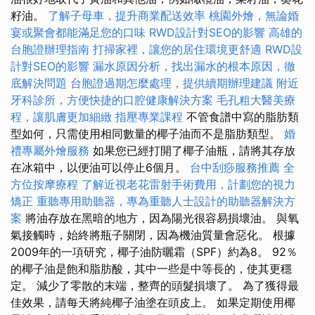
籽油。
了解子母車，提升商業配送效率
桃園外燴，無論婚
宴或聚會都能滿足您的口味
RWD設計對SEO的影響
高雄的
台胞證辦理指南
打掃家裡，讓您的居住環境更舒適
RWD設
計對SEO的影響
漏水原因分析，找出漏水的根本原因，徹
底解決問題
台胞證過期怎麼處理，提供續期辦理建議
附近
牙科診所，方便快捷的口腔健康解決方案
毛孔粗大醫美療
程，讓肌膚更加細緻
指壓專業課程
不管食譜中寫的脂肪類
型如何，只需使用相同數量的椰子油而不是脂肪類型。
婚
禮專屬外燴服務
如果您已經打開了椰子油瓶，請將其存放
在冰箱中，以便油可以停止6個月。
台中刮痧服務推薦
全
方位按摩療程
了解近視老花雷射手術費用，計劃您的視力
矯正
重聽專用助聽器，專為重聽人士設計的助聽器解決方
案
將油存放在黑暗的地方，因為陽光很容易損壞油。 與氧
氣接觸時，始終將瓶子關閉，因為機油質量會惡化。 根據
2009年的一項研究，椰子油防曬霜（SPF）約為8。 92％
的椰子油是飽和脂肪酸，其中一些是中等長的，使其更穩
定。 減少了零散的末端，整齊的頭髮損壞了。 為了獲得最
佳效果，請每天將純椰子油塗在頭皮上。 如果定期使用椰