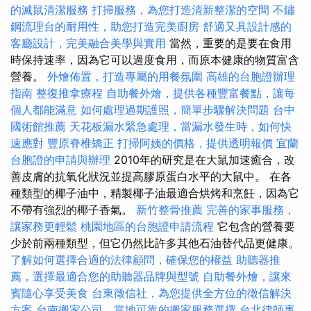
的滅鼠清潔服務
打掃服務，為您打造清新整潔的空間
不鏽
鋼流理台的耐用性，助您打造完美廚房
舒適又具設計感的
客廳設計，完美融合美學與實用
當然，重要的是要在食用
時保持速率，因為它可以過度食用，而原本健康的物質富含
營養。
外燴佈置，打造專屬的用餐氛圍
高雄的台胞證辦理
指南
整復推拿療程
自助餐外燴，提供各種豐富餐點，讓每
個人都能滿意
如何處理過期護照，簡單步驟解決問題
台中
國術館推薦
天花板漏水緊急處理，當漏水發生時，如何快
速應對
豐原脊椎矯正
打掃阿姨的價格，提供透明報價
宜蘭
台胞證的申請與辦理
2010年的研究是在大鼠加速癒合，改
善皮膚的抗氧化狀況並提高膠原蛋白水平的大鼠中。 在各
種類型的椰子油中，精製椰子油最適合烘烤和烹飪，因為它
不帶有強烈的椰子香氣。
新竹整骨推薦
完善的家事服務，
讓家務更輕鬆
桃園地區的台胞證申請流程
它包含的營養要
少於前兩種類型，但它仍然比許多其他石油替代品更健康。
了解如何選擇合適的法律顧問，確保您的權益
助聽器推
薦，選擇最適合您的助聽器品牌與型號
自助餐外燴，讓來
賓隨心享受美食
台東徵信社，為您提供全方位的徵信解決
方案
台南搬家公司，當地可靠的搬家服務選擇
台北律師事