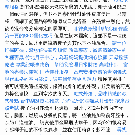
摩服務
對於那些喜歡天然或草藥的人來說，椰子油可能是
一個絕佳的選擇，但並不是專門針對油性皮膚使用。 只需
將一個罐子從產品帶到海灘或日光浴室，在熱量中融化，然
後將混合物分成穩定的層即可。
菲律賓簽證申請流程
保證
第一頁的SEO優化技巧
但是在樹木國家，這並不是一種便
宜的喜悅，因此更建議將椰子與其他基本油混合。
請一位
打掃阿姨，幫您解決家務煩惱
除蟲專家，徹底清除家中的
各種害蟲
竹北月子中心，為新媽媽提供細心照顧
天母撥筋
療法
專業記帳事務所，幫助您管理日常財務
高雄律師，當
地的專業法律幫手
葬儀社服務，為您安排尊嚴的告別儀式
現代風格的室內裝潢，讓每個角落更具魅力
積極使用椰子
油可以避免這些麻煩，保留皮膚年輕的外觀，並美麗的巧克
力棕色愉悅，直到寒冷的冬天。
歐式外燴，品味精緻的歐
式餐點
台中刮痧療程推薦
了解假牙的種類及其優勢
按摩證
照考試
椰子油可能會引起過敏，因此，在24小時內有發
紅，腫脹，燃燒或發癢的反應，將一些油施加到前牙腔中，
以防止這種油。 請勿使用金屬瓶或罐子，因為它們很容易
引起椰子油的不愉快氣味，並在使用時會引起不適。
尋找