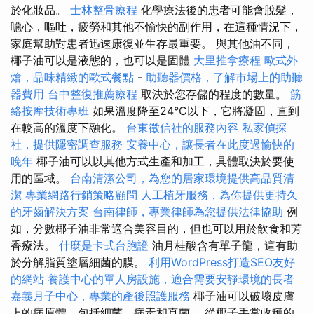
於化妝品。
士林整骨療程
化學療法後的患者可能會脫髮，
噁心，嘔吐，疲勞和其他不愉快的副作用，在這種情況下，
家庭幫助對患者迅速康復並生存最重要。 與其他油不同，
椰子油可以是液態的，也可以是固體
大里推拿療程
歐式外
燴，品味精緻的歐式餐點
-
助聽器價格，了解市場上的助聽
器費用
台中整復推薦療程
取決於您存儲的程度的數量。
筋
絡按摩技術專班
如果溫度降至24°C以下，它將凝固，直到
在較高的溫度下融化。
台東徵信社的服務內容
私家偵探
社，提供隱密調查服務
安養中心，讓長者在此度過愉快的
晚年
椰子油可以以其他方式生產和加工，具體取決於要使
用的區域。
台南清潔公司，為您的居家環境提供高品質清
潔
專業網路行銷策略顧問
人工植牙服務，為你提供更持久
的牙齒解決方案
台南律師，專業律師為您提供法律協助
例
如，分數椰子油非常適合美容目的，但也可以用於飲食和芳
香療法。
什麼是卡式台胞證
油月桂酸含有單子龍，這有助
於分解脂質塗層細菌的膜。
利用WordPress打造SEO友好
的網站
養護中心的單人房設施，適合需要安靜環境的長者
嘉義月子中心，專業的產後照護服務
椰子油可以破壞皮膚
上的病原體，包括細菌，病毒和真菌。 從椰子手掌收穫的