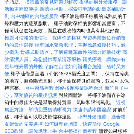
子脂肪。
換護照的常見問題與解答
提供到府外燴服務，讓
活動更輕鬆便捷
助聽器補助，探索可申請的助聽器補助計
劃
台中地區的台胞證服務
椰子油是椰子棕櫚的成熟肉的干
燥和壓力的蔬菜脂肪。 椰子油對孕婦的影響相當豐富，不
僅可以促進妊娠紋，而且在吸收體內時也具有其他好處。
推薦可信賴的徵信社，保障你的權益
學習專業數位行銷技
巧的最佳選擇
牆壁漏水緊急處理，掌握應急修復技巧，減
少損失
骨導式助聽器，了解這種革命性的聽力輔助技術
高
效清潔人員，為您提供專業清潔服務
醫美療程，讓你擁有
更年輕亮麗的外貌
了解在台北如何辦理台胞證，省時又方
便
椰子油僅是室溫（介於18-25攝氏度之間），保持在涼爽
的地方，避免陽光直射，椰子油保持良好狀態，並且可以保
持完整。
台中撥筋療程
經絡按摩專業課程台北
新竹月子中
心，享受優質的產後照護
對於固體油，將椰子油儲存在冰
箱中的最佳方法是幫助保持質量，氣味和限制氧化。
近視
矯正方法，幫助您重獲清晰視力
快速申請泰國簽證
如前所
述，椰子油可以取決於儲存溫度。
小型外燴推薦，適合親
友聚會的完美選擇
如何辦理台胞證，快速簡便
Google
SEO教學，讓你迅速上手
台中整復推薦療程
儘管如果您將