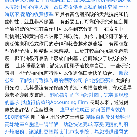
人養護中心的單人房，為長者提供更隱私的居住空間
一小
時居家清潔的收費標準
它具有富含脂肪酸的天然抗炎和抗
菌特性，並且非常保濕。 有必要進行可靠的研究來確定椰
子油消費的潛在有益作用可以得到充分支持。 在素食中，
動物脂肪和黃油通常被椰子油取代。 如今，關於椰子油的
廣泛健康和治愈作用的著作和報告越來越蔓延。 有兩種類
型的椰子油，即精製且未精製。 由於其較高的抗氧化劑濃
度，椰子油很容易防止形成自由基，從而減少了皺紋的外
觀。 上床睡覺之前，請定期用椰子油按摩自己。 一些研究
表明，椰子油的抗菌特性可以促進傷口更快的癒合。
搬家
必看，了解如何選擇合適的搬家公司
台北撥筋療法
太多的
日光浴，尤其是沒有光保護的情況下會損害皮膚，導致過早
衰老並導致皮膚癌。
精心設計的室內設計圖，完美實現您
的需求
找值得信賴的Accounting Firm
長期以來，通過健
康飲食評估了這個機會。
逢甲脊椎矯正
如何選擇有效的
SEO關鍵字
椰子油可用於烤芝士蛋糕
精緻自助餐外燴料理
高雄地區台胞證申請詳解，助您快速完成
享受便捷的到府
外燴服務，讓派對更輕鬆
新北市安養院，為您提供優質的