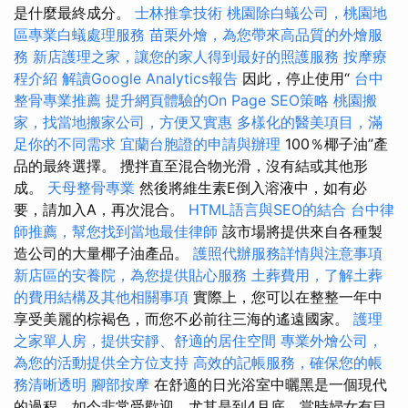
是什麼最終成分。
士林推拿技術
桃園除白蟻公司，桃園地
區專業白蟻處理服務
苗栗外燴，為您帶來高品質的外燴服
務
新店護理之家，讓您的家人得到最好的照護服務
按摩療
程介紹
解讀Google Analytics報告
因此，停止使用“
台中
整骨專業推薦
提升網頁體驗的On Page SEO策略
桃園搬
家，找當地搬家公司，方便又實惠
多樣化的醫美項目，滿
足你的不同需求
宜蘭台胞證的申請與辦理
100％椰子油”產
品的最終選擇。 攪拌直至混合物光滑，沒有結或其他形
成。
天母整骨專業
然後將維生素E倒入溶液中，如有必
要，請加入A，再次混合。
HTML語言與SEO的結合
台中律
師推薦，幫您找到當地最佳律師
該市場將提供來自各種製
造公司的大量椰子油產品。
護照代辦服務詳情與注意事項
新店區的安養院，為您提供貼心服務
土葬費用，了解土葬
的費用結構及其他相關事項
實際上，您可以在整整一年中
享受美麗的棕褐色，而您不必前往三海的遙遠國家。
護理
之家單人房，提供安靜、舒適的居住空間
專業外燴公司，
為您的活動提供全方位支持
高效的記帳服務，確保您的帳
務清晰透明
腳部按摩
在舒適的日光浴室中曬黑是一個現代
的過程，如今非常受歡迎，尤其是到4月底，當時婦女有目