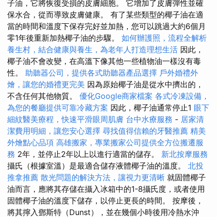
子油，它將恢復受損的皮膚細胞。 它增加了皮膚彈性並確
保水合，從而導致皮膚健康。 有了某些類型的椰子油在適
當的時間和溫度下保存完好並加熱，您可以跳過大約6個月
零1年後重新加熱椰子油的步驟。
如何辦護照，流程全解析
養生村，結合健康與養生，為老年人打造理想生活
因此，
椰子油不會改變，在高溫下像其他一些植物油一樣沒有毒
性。
助聽器公司，提供各式助聽器產品選擇
戶外婚禮外
燴，讓您的婚禮更完美
因為原始椰子油是從水中擠出的，
不含任何其他物質。
優化Google商家檔案
各式冷凍設備，
為您的餐廳提供可靠冷藏方案
因此，椰子油通常停止1
眼下
細紋醫美療程，快速平滑眼周肌膚
台中水療服務
-
居家清
潔費用明細，讓您安心選擇
尋找值得信賴的牙醫推薦
精美
外燴點心品項
高雄搬家，專業搬家公司提供全方位搬遷服
務
2年，並停止2年以上以進行適當的儲存。
新北按摩服務
攝氏（根據室溫）是最適合儲存液體椰子油的溫度。
北投
推拿推薦
散光問題的解決方法，讓視力更清晰
就固體椰子
油而言，應將其存儲在攝入冰箱中的1-8攝氏度，或者使用
固體椰子油的溫度下儲存，以停止更長的時間。 按摩後，
將其擰入鄧斯特（Dunst），並在幾個小時後用冷熱水沖