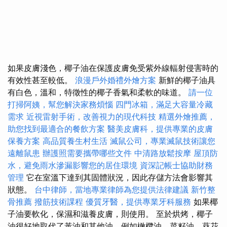
如果皮膚淺色，椰子油在保護皮膚免受紫外線輻射侵害時的
有效性甚至較低。
浪漫戶外婚禮外燴方案
新鮮的椰子油具
有白色，溫和，特徵性的椰子香氣和柔軟的味道。
請一位
打掃阿姨，幫您解決家務煩惱
四門冰箱，滿足大容量冷藏
需求
近視雷射手術，改善視力的現代科技
精選外燴推薦，
助您找到最適合的餐飲方案
醫美皮膚科，提供專業的皮膚
保養方案
高品質養生村生活
滅鼠公司，專業滅鼠技術讓您
遠離鼠患
辦護照需要攜帶哪些文件
中清路放鬆按摩
屋頂防
水，避免雨水滲漏影響您的居住環境
資深記帳士協助財務
管理
它在室溫下達到其固體狀況，因此存儲方法會影響其
狀態。
台中律師，當地專業律師為您提供法律建議
新竹整
骨推薦
撥筋技術課程
優質牙醫，提供專業牙科服務
如果椰
子油要軟化，保濕和滋養皮膚，則使用。 至於烘烤，椰子
油很好地取代了黃油和其他油，例如橄欖油，菜籽油，葵花