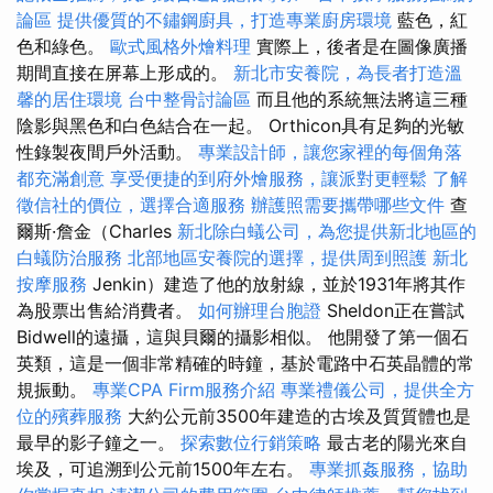
論區
提供優質的不鏽鋼廚具，打造專業廚房環境
藍色，紅
色和綠色。
歐式風格外燴料理
實際上，後者是在圖像廣播
期間直接在屏幕上形成的。
新北市安養院，為長者打造溫
馨的居住環境
台中整骨討論區
而且他的系統無法將這三種
陰影與黑色和白色結合在一起。 Orthicon具有足夠的光敏
性錄製夜間戶外活動。
專業設計師，讓您家裡的每個角落
都充滿創意
享受便捷的到府外燴服務，讓派對更輕鬆
了解
徵信社的價位，選擇合適服務
辦護照需要攜帶哪些文件
查
爾斯·詹金（Charles
新北除白蟻公司，為您提供新北地區的
白蟻防治服務
北部地區安養院的選擇，提供周到照護
新北
按摩服務
Jenkin）建造了他的放射線，並於1931年將其作
為股票出售給消費者。
如何辦理台胞證
Sheldon正在嘗試
Bidwell的遠攝，這與貝爾的攝影相似。 他開發了第一個石
英類，這是一個非常精確的時鐘，基於電路中石英晶體的常
規振動。
專業CPA Firm服務介紹
專業禮儀公司，提供全方
位的殯葬服務
大約公元前3500年建造的古埃及質質體也是
最早的影子鐘之一。
探索數位行銷策略
最古老的陽光來自
埃及，可追溯到公元前1500年左右。
專業抓姦服務，協助