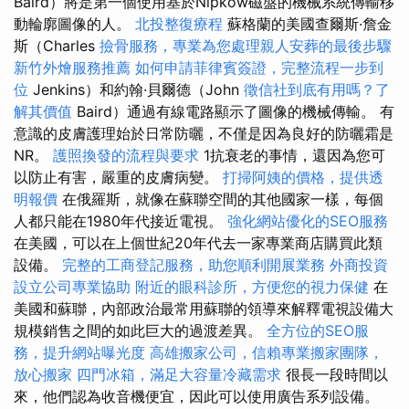
Baird）將是第一個使用基於Nipkow磁盤的機械系統傳輸移
動輪廓圖像的人。
北投整復療程
蘇格蘭的美國查爾斯·詹金
斯（Charles
撿骨服務，專業為您處理親人安葬的最後步驟
新竹外燴服務推薦
如何申請菲律賓簽證，完整流程一步到
位
Jenkins）和約翰·貝爾德（John
徵信社到底有用嗎？了
解其價值
Baird）通過有線電路顯示了圖像的機械傳輸。 有
意識的皮膚護理始於日常防曬，不僅是因為良好的防曬霜是
NR。
護照換發的流程與要求
1抗衰老的事情，還因為您可
以防止有害，嚴重的皮膚病變。
打掃阿姨的價格，提供透
明報價
在俄羅斯，就像在蘇聯空間的其他國家一樣，每個
人都只能在1980年代接近電視。
強化網站優化的SEO服務
在美國，可以在上個世紀20年代去一家專業商店購買此類
設備。
完整的工商登記服務，助您順利開展業務
外商投資
設立公司專業協助
附近的眼科診所，方便您的視力保健
在
美國和蘇聯，內部政治最常用蘇聯的領導來解釋電視設備大
規模銷售之間的如​​此巨大的過渡差異。
全方位的SEO服
務，提升網站曝光度
高雄搬家公司，信賴專業搬家團隊，
放心搬家
四門冰箱，滿足大容量冷藏需求
很長一段時間以
來，他們認為收音機便宜，因此可以使用廣告系列設備。