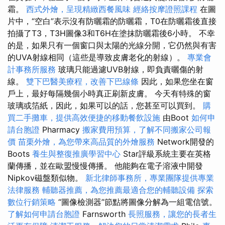
霜。
西式外燴，呈現精緻西餐風味
經絡按摩證照課程
在圖
片中，“空白”表示沒有防曬霜的防曬霜，T0在防曬霜後直接
拍攝了T3，T3H圖像3和T6H在塗抹防曬霜後6小時。 不幸
的是，如果只有一個窗口與太陽的光線分開，它仍然與有害
的UVA射線相同（這些是導致皮膚老化的射線）。
專業會
計事務所服務
玻璃只能過濾UVB射線，即負責曬傷的射
線。
雙下巴醫美療程，改善下巴線條
因此，如果您坐在窗
戶上，最好每隔幾個小時真正刷新皮膚。 今天有特殊的窗
玻璃或箔紙，因此，如果可以的話，您甚至可以買到。
購
買二手攤車，提供高效便捷的移動餐飲設施
由Boot
如何申
請台胞證
Pharmacy
搬家費用預算，了解不同搬家公司報
價
苗栗外燴，為您帶來高品質的外燴服務
Network開發的
Boots
養生與整復推廣學習中心
Star評級系統主要在英格
蘭傳播，並在歐盟慢慢傳播。 他能夠在電子溶液中開發
Nipkov磁盤類似物。
新北律師事務所，專業團隊提供專業
法律服務
輔聽器推薦，為您推薦最適合您的輔聽設備
探索
數位行銷策略
“圖像檢測器”節點將圖像分解為一組電信號。
了解如何申請台胞證
Farnsworth
長照服務，讓您的長者生