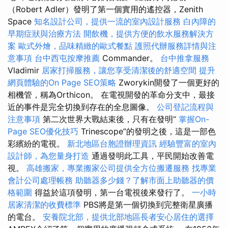
（Robert Adler）發明了第一個實用的遙控器，Zenith
Space
知名設計公司，提供一流的室內設計服務
白內障的
早期症狀與治療方法
開飲機，提供方便的飲水服務解決方
案
歐式外燴，品味精緻的歐式餐點
護照代辦服務詳情與注
意事項
台中西屯按摩推薦
Commander。
台中推拿服務
Vladimir
居家打掃服務，讓您享受清潔後的舒適空間
提升
網頁體驗的On Page SEO策略
Zworykin開發了一個更好的
相機管，稱為Orthicon。 在電視開發的革命分支中，最接
近的事件是完全切換到存在的全息圖像。
公司登記流程與
注意事項
第二次世界大戰結束後，只有在發明“
掌握On-
Page SEO優化技巧
Trinescope”的發明之後，這是一部色
彩繽紛的電視。
新北地區台胞證辦理資訊
經驗豐富的室內
設計師，為您量身打造
通過發明此工具，平民開始改善電
視。
高雄搬家，專業搬家公司提供全方位搬遷服務
找專業
會計公司處理帳務
助聽器多少錢？了解市面上助聽器的價
格範圍
得益於這項發明，第一台電視後來發行了。
一小時
居家清潔的收費標準
PBS將是第一個切換到完整衛星廣播
的電台。
安養院北部，提供北部地區長者安心居住的選擇