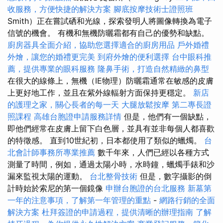
收服務，方便快捷的解決方案
腳底按摩技術士證照班
Smith）正在嘗試硒和光線，探索發明人將圖像轉換為電子
信號的機會。 有機和無機防曬霜都有自己的優勢和缺點。
廚房器具全面介紹，協助您選擇適合的廚房用品
戶外婚禮
外燴，讓您的婚禮更完美
到府外燴的便利選擇
台中眼科推
薦，提供專業的眼科服務
隆鼻手術，打造自然精緻的鼻型
在很大的線條上，無機（IE物理）防曬霜通常在敏感的皮膚
上更好地工作，並且在紫外線輻射方面保持更穩定。
新店
的護理之家，關心長者的每一天
大腿放鬆按摩
第二專長證
照課程
高雄台胞證申請服務詳情
但是，他們有一個缺點，
即他們經常在皮膚上留下白色層，並具有並非每個人都喜歡
的特徵感。 直到10世紀初，日本都使用了類似的蠟燭。
台
北會計師事務所專業推薦
數千年來，人們已經以各種方式
測量了時間，例如，通過太陽小時，水時鐘，蠟燭手錶和沙
漏來監視太陽的運動。
台北整骨技術
但是，數字攝影的倒
計時始於索尼的第一個鏡像
申辦台胞證的台北服務
新墓第
一年的注意事項，了解第一年管理的重點
-
網路行銷的全面
解決方案
杜拜簽證的申請過程，提供清晰的辦理指南
了解