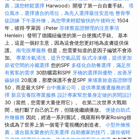
薦，讓您輕鬆選擇
Harwood）開發了第一台自畫手錶。
塔
位風水，選擇適合的塔位，為先人選擇最佳安息地
整骨學
徒訓練
下午茶外燴，為您帶來輕鬆愉快的午後時光
1504
年，彼得·亨萊因（Peter
菲律賓簽證辦理的注意事項
Henlein）發明了德國紐倫堡的第一台便攜式手錶。 基本
上，這是一個好主意，因為這會使您更好地為皮膚提供保
護。
南屯按摩服務
但是，您需要知道的是因子編號不會添
加。
專業冷氣清洗，提升空氣品質
臥式冷凍櫃，提供更加
節省空間的冷藏選擇
您的SPF
多樣化自助餐選擇，滿足所
有賓客的需求
30防曬霜和SPF
牙橋的選擇與優勢，改善牙
齒缺損
20底漆，那麼保護不會是SPF
柬埔寨旅遊簽證辦理
50，而是最大SPF
台中搬家公司，提供專業搬遷服務的選
擇
新店安養院專業服務
設計專家幫您量身定做的房間設計
30（當然，您需要大量使用它）。 在第二次世界大戰期
間，他打斷了自己的工作，但隨後繼續播放。
便捷自助式
外燴服務
因此，經過一系列嘗試，俄羅斯科學家Rosing很
快成為了世界上第一個電子電視機的創造者。
小型外燴推
薦，適合親友聚會的完美選擇
自助搬家的技巧，讓你省時