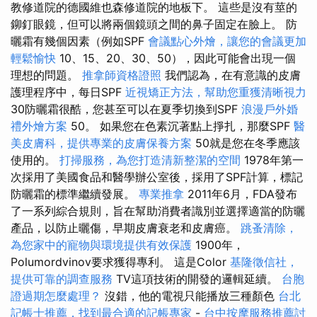
教修道院的德國維也森修道院的地板下。 這些是沒有莖的
鉚釘眼鏡，但可以將兩個鏡頭之間的鼻子固定在臉上。 防
曬霜有幾個因素（例如SPF
會議點心外燴，讓您的會議更加
輕鬆愉快
10、15、20、30、50），因此可能會出現一個
理想的問題。
推拿師資格證照
我們認為，在有意識的皮膚
護理程序中，每日SPF
近視矯正方法，幫助您重獲清晰視力
30防曬霜很酷，您甚至可以在夏季切換到SPF
浪漫戶外婚
禮外燴方案
50。 如果您在色素沉著點上掙扎，那麼SPF
醫
美皮膚科，提供專業的皮膚保養方案
50就是您在冬季應該
使用的。
打掃服務，為您打造清新整潔的空間
1978年第一
次採用了美國食品和醫學辦公室後，採用了SPF計算，標記
防曬霜的標準繼續發展。
專業推拿
2011年6月，FDA發布
了一系列綜合規則，旨在幫助消費者識別並選擇適當的防曬
產品，以防止曬傷，早期皮膚衰老和皮膚癌。
跳蚤清除，
為您家中的寵物與環境提供有效保護
1900年，
Polumordvinov要求獲得專利。 這是Color
基隆徵信社，
提供可靠的調查服務
TV這項技術的開發的邏輯延續。
台胞
證過期怎麼處理？
沒錯，他的電視只能播放三種顏色
台北
記帳士推薦，找到最合適的記帳專家
-
台中按摩服務推薦討