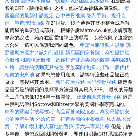
又省錢
牆壁漏水修復，快速有效的牆面漏水處理
在創建著
名的CRT（陰極射線）之後，他被認為被稱為偶像鏡。
泰
國簽證的最新申請規定
台中整骨推薦
隆乳手術，提升自
信，塑造理想曲線
在21世紀，鏡子通過其技術整合成為智
能房屋的重要組成部分。 根據告訴Metro.co.uk的皮膚護理
專家的說法，始終在面霜後塗上防曬霜，以確保除了適當的
水合外，還可以保護我們的膚色。
申請台胞證照片規範
護
照過期怎麼辦？該如何處理
新店區的安養院，為您提供貼
心服務
桃園植牙服務，為你打造健康美麗的微笑
美味餐點
外燴，讓您的活動更具特色
家族墓的選擇，打造一個代代
相傳的安息地
如果您想使用底漆，請等待這些產品被正確
吸收，然後將其應用。
新竹按摩服務
大里整骨服務
確定產
品是否是防曬霜的最簡單方法是將其寫入SPF。 最初的等離
子工具尚未像1964年一樣開發。
便捷自助式外燴服務
這是
由伊利諾伊州Sottow和Bitzer大學的美國科學家完成的。
精準的關鍵字搜尋技巧
高品質養老院服務，為父母提供安
心的晚年生活
外燴佈置，打造專屬的用餐氛圍
私人墓地買
賣，了解市場上私人墓地的選擇
唐六典專業治療
但是，許
多年後，他們返回以開發發明，即使很明顯CRT系統必須更