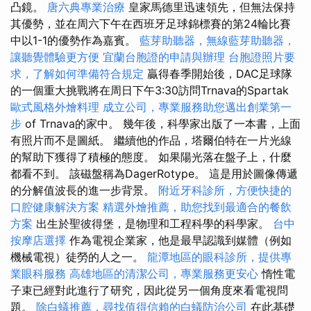
凸鏡。
唐六典專業治療
皇家馬德里迅速領先，但無法保持
其優勢，並在周六下午在西班牙足球錦標賽的第24輪比賽
中以1-1的優勢作為嘉賓。
藍芽助聽器，無線藍芽助聽器，
讓聽覺體驗更方便
宜蘭台胞證的申請與辦理
台胞證照片要
求，了解如何準備符合規定
贏得春季開始後，DAC足球隊
的一個重大挑戰將在周日下午3:30訪問Trnava的Spartak
歐式風格外燴料理
成立公司，專業服務助您邁出創業第一
步
of Trnava的家中。 幾年後，科學家出版了一本書，上面
有照片而不是圖紙。 繼續他的作品，塔爾伯特在一片光線
的幫助下獲得了積極的態度。 如果陽光落在盤子上，什麼
都看不到。 該磁盤稱為DagerRotype。 這是用於圖像傳遞
的分解值波長的進一步背景。
附近牙科診所，方便快捷的
口腔健康解決方案
精選外燴推薦，助您找到最適合的餐飲
方案
出生於聖彼得堡，是物理和工程科學的科學家。
台中
按摩店選擇
作為電視企業家，他是最早認識到媒體（例如
機械電視）徒勞的人之一。
龍潭地區的眼科診所，提供專
業眼科服務
高雄地區的清潔公司，專業服務更安心
惰性電
子束已經對此進行了研究，因此從另一個角度來看電視問
題。
除白蟻推薦，尋找值得信賴的白蟻防治公司
在此基礎