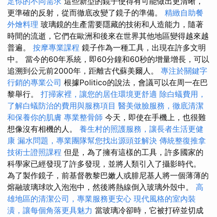
足你的不同需求
這些新型的鏡子使得有可能做出更清晰，
更準確的反射，從而徹底改變了鏡子的準備。
精緻自助餐
外燴料理
玻璃鏡的生產需要隱藏的技術和人造能力，隨著
時間的流逝，它們在歐洲和後來在世界其他地區變得越來越
普遍。
按摩專業課程
鏡子作為一種工具，出現在許多文明
中。 當今的60年系統，即60分鐘和60秒的增量增長，可以
追溯到公元前2000年，距離古代蘇美爾人。
專注於關鍵字
行銷的專業公司
根據Politico的說法，會議可以在周一在巴
黎舉行。
打掃家裡，讓您的居住環境更舒適
除白蟻費用，
了解白蟻防治的費用與服務項目
醫美做臉服務，徹底清潔
和保養你的肌膚
專業整骨師
今天，即使在手機上，也很難
想像沒有相機的人。
養生村的照護服務，讓長者生活更健
康
漏水問題，專業團隊幫您找出源頭並解決
傳統整復推拿
技術士證照課程
但是，為了擁有這樣的工具，許多國家的
科學家已經發現了許多發現，並將人類引入了攝影時代。
為了製作鏡子，前基督教黎巴嫩人或腓尼基人將一個薄薄的
熔融玻璃球吹入泡泡中，然後將熱線倒入玻璃外殼中。
高
雄地區的清潔公司，專業服務更安心
現代風格的室內裝
潢，讓每個角落更具魅力
當玻璃冷卻時，它被打碎並切成