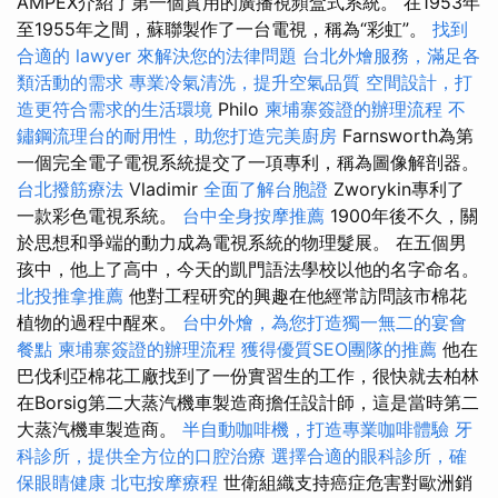
AMPEX介紹了第一個實用的廣播視頻盒式系統。 在1953年
至1955年之間，蘇聯製作了一台電視，稱為“彩虹”。
找到
合適的 lawyer 來解決您的法律問題
台北外燴服務，滿足各
類活動的需求
專業冷氣清洗，提升空氣品質
空間設計，打
造更符合需求的生活環境
Philo
柬埔寨簽證的辦理流程
不
鏽鋼流理台的耐用性，助您打造完美廚房
Farnsworth為第
一個完全電子電視系統提交了一項專利，稱為圖像解剖器。
台北撥筋療法
Vladimir
全面了解台胞證
Zworykin專利了
一款彩色電視系統。
台中全身按摩推薦
1900年後不久，關
於思想和爭端的動力成為電視系統的物理髮展。 在五個男
孩中，他上了高中，今天的凱門語法學校以他的名字命名。
北投推拿推薦
他對工程研究的興趣在他經常訪問該市棉花
植物的過程中醒來。
台中外燴，為您打造獨一無二的宴會
餐點
柬埔寨簽證的辦理流程
獲得優質SEO團隊的推薦
他在
巴伐利亞棉花工廠找到了一份實習生的工作，很快就去柏林
在Borsig第二大蒸汽機車製造商擔任設計師，這是當時第二
大蒸汽機車製造商。
半自動咖啡機，打造專業咖啡體驗
牙
科診所，提供全方位的口腔治療
選擇合適的眼科診所，確
保眼睛健康
北屯按摩療程
世衛組織支持癌症危害對歐洲銷