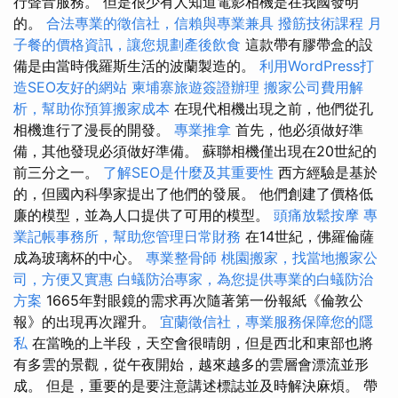
行聲音服務。 但是很少有人知道電影相機是在我國發明
的。
合法專業的徵信社，信賴與專業兼具
撥筋技術課程
月
子餐的價格資訊，讓您規劃產後飲食
這款帶有膠帶盒的設
備是由當時俄羅斯生活的波蘭製造的。
利用WordPress打
造SEO友好的網站
柬埔寨旅遊簽證辦理
搬家公司費用解
析，幫助你預算搬家成本
在現代相機出現之前，他們從孔
相機進行了漫長的開發。
專業推拿
首先，他必須做好準
備，其他發現必須做好準備。 蘇聯相機僅出現在20世紀的
前三分之一。
了解SEO是什麼及其重要性
西方經驗是基於
的，但國內科學家提出了他們的發展。 他們創建了價格低
廉的模型，並為人口提供了可用的模型。
頭痛放鬆按摩
專
業記帳事務所，幫助您管理日常財務
在14世紀，佛羅倫薩
成為玻璃杯的中心。
專業整骨師
桃園搬家，找當地搬家公
司，方便又實惠
白蟻防治專家，為您提供專業的白蟻防治
方案
1665年對眼鏡的需求再次隨著第一份報紙《倫敦公
報》的出現再次躍升。
宜蘭徵信社，專業服務保障您的隱
私
在當晚的上半段，天空會很晴朗，但是西北和東部也將
有多雲的景觀，從午夜開始，越來越多的雲層會漂流並形
成。 但是，重要的是要注意講述標誌並及時解決麻煩。 帶