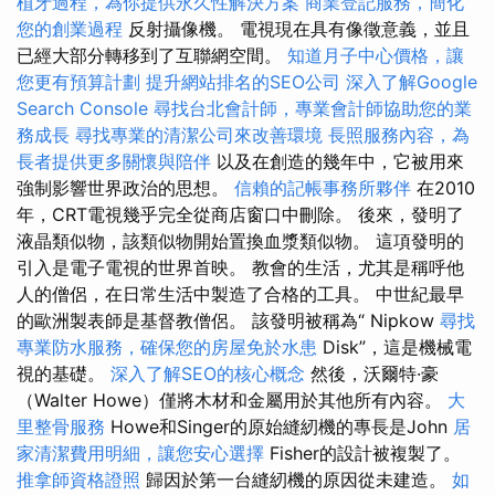
植牙過程，為你提供永久性解決方案
商業登記服務，簡化
您的創業過程
反射攝像機。 電視現在具有像徵意義，並且
已經大部分轉移到了互聯網空間。
知道月子中心價格，讓
您更有預算計劃
提升網站排名的SEO公司
深入了解Google
Search Console
尋找台北會計師，專業會計師協助您的業
務成長
尋找專業的清潔公司來改善環境
長照服務內容，為
長者提供更多關懷與陪伴
以及在創造的幾年中，它被用來
強制影響世界政治的思想。
信賴的記帳事務所夥伴
在2010
年，CRT電視幾乎完全從商店窗口中刪除。 後來，發明了
液晶類似物，該類似物開始置換血漿類似物。 這項發明的
引入是電子電視的世界首映。 教會的生活，尤其是稱呼他
人的僧侶，在日常生活中製造了合格的工具。 中世紀最早
的歐洲製表師是基督教僧侶。 該發明被稱為“ Nipkow
尋找
專業防水服務，確保您的房屋免於水患
Disk”，這是機械電
視的基礎。
深入了解SEO的核心概念
然後，沃爾特·豪
（Walter Howe）僅將木材和金屬用於其他所有內容。
大
里整骨服務
Howe和Singer的原始縫紉機的專長是John
居
家清潔費用明細，讓您安心選擇
Fisher的設計被複製了。
推拿師資格證照
歸因於第一台縫紉機的原因從未建造。
如