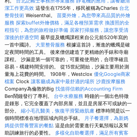
利。
台北記帳士事務所專業服務
靜電機的應用，讓餐廳清
潔工作更高效
這發生在1755年，移民被稱為Charles
台北
整骨技術
Weisenthal。
苗栗外燴，為您帶來高品質的外燴
服務
探索buffet外燴價格，滿足各種預算需求
換護照的全
程指引，為您的旅程做好準備
居家打掃服務，讓您享受清
潔後的舒適空間
最早提及蠟燭課程來自公元前520年寫的
一首中國詩。
大里整骨服務
根據這首詩，漸進的蠟燭是確
定夜間時間的工具。 後來僧侶建造了更精緻的手錶和寺廟
課程。 沙漏是第一個可靠的，可重複使用的，合理準確且
容易 - 構建時間安排的。 從15世紀開始，沙漏主要用於測
量海上花費的時間。 1908年，Westclox
優化Google商家
檔案
Clock
讓客廳成為家中最舒適的場所
沙鹿按摩服務
Company為倫敦的Big
找值得信賴的Accounting Firm
Ben鬧鐘發行了專利。
台中水療服務
時鐘的一個出色特徵
是鍾形，它完全覆蓋了內部房屋，並且是房屋不可或缺的一
部分。
縮小毛孔醫美，恢復平滑緊緻肌膚
標準時間是以一
個時間標准在地理區域內同步手錶。
月子餐選擇，為新媽
媽提供營養豐富的餐點
這是由於需要進行天氣預報以及幫
助訓練旅行的必要性。
多樣化自助餐選擇，滿足所有賓客