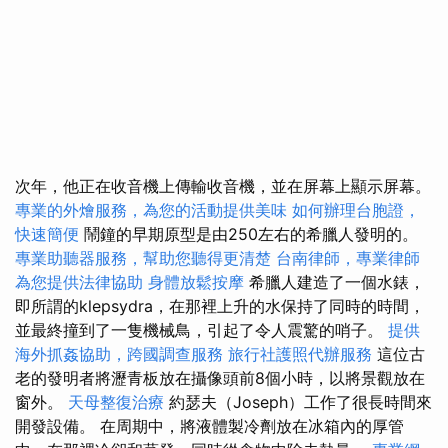
次年，他正在收音機上傳輸收音機，並在屏幕上顯示屏幕。
專業的外燴服務，為您的活動提供美味
如何辦理台胞證，
快速簡便
鬧鐘的早期原型是由250左右的希臘人發明的。
專業助聽器服務，幫助您聽得更清楚
台南律師，專業律師
為您提供法律協助
身體放鬆按摩
希臘人建造了一個水錶，
即所謂的klepsydra，在那裡上升的水保持了同時的時間，
並最終撞到了一隻機械鳥，引起了令人震驚的哨子。
提供
海外抓姦協助，跨國調查服務
旅行社護照代辦服務
這位古
老的發明者將瀝青板放在攝像頭前8個小時，以將景觀放在
窗外。
天母整復治療
約瑟夫（Joseph）工作了很長時間來
開發設備。 在周期中，將液體製冷劑放在冰箱內的厚管