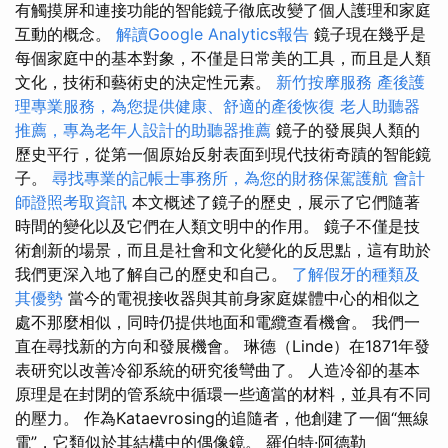
有觸摸屏和連接功能的智能鏡子徹底改變了個人護理和家庭
互動的概念。
解讀Google Analytics報告
鏡子現在幾乎是
每個家庭中的基本對象，不僅是日常美的工具，而且是人類
文化，技術和藝術史的決定性元素。
新竹按摩服務
產後護
理專業服務，為您提供健康、舒適的產後恢復
老人助聽器
推薦，專為老年人設計的助聽器推薦
鏡子的發展與人類的
歷史平行，從第一個原始反射表面到現代技術奇蹟的智能鏡
子。
尋找專業的記帳士事務所，為您的財務保駕護航
會計
師證照考取資訊
本文概述了鏡子的歷史，展示了它們隨著
時間的變化以及它們在人類文明中的作用。 鏡子不僅是技
術創新的場景，而且是社會和文化變化的反思點，這有助於
我們更深入地了解自己的歷史和自己。
了解假牙的種類及
其優勢
當今的電視接收器與其前身家庭媒體中心的相似之
處不那麼相似，同時仍提供地面和電纜查看機會。 我們一
直在尋找新的方向和發展機會。 琳德（Linde）在1871年發
表研究以改善冷卻系統的研究後彎曲了。 人造冷卻的基本
原理是在封閉的管系統中循環一些適當的材料，並具有不同
的壓力。 作為Kataevrosing的追隨者，他創建了一個“無線
電”，它類似於其結構中的偶像鏡。 羅伯特·阿德勒