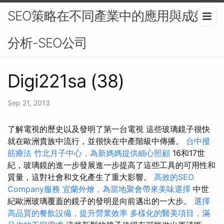
SEO策略在不同產業中的應用與成效
分析-SEO公司
Digi221sa (38)
Sep 21, 2013
了解電視的歷史以及發明了第一台電視 這些玻璃鏡子很快
就在歐洲貴族中流行，並很快在中產階級中傳播。
台中撥
筋療法
竹北月子中心，為新媽媽提供細心照顧
16和17世
紀，玻璃鏡的進一步發展進一步提高了這些工具的可用性和
質量，這對社會和文化產生了重大影響。
高效的SEO
Company服務
宜蘭外燴，為當地聚會帶來美味選擇
中世
紀歐洲玻璃覆蓋的鏡子的發明是向前邁出的一大步。
選擇
高品質的餐飲設備，提升營業效率
多樣化的醫美項目，滿