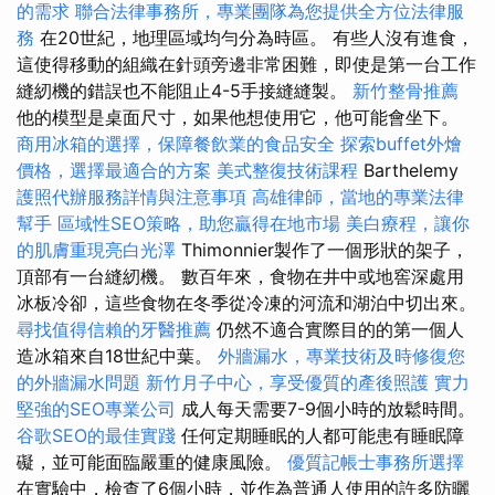
的需求
聯合法律事務所，專業團隊為您提供全方位法律服
務
在20世紀，地理區域均勻分為時區。 有些人沒有進食，
這使得移動的組織在針頭旁邊非常困難，即使是第一台工作
縫紉機的錯誤也不能阻止4-5手接縫縫製。
新竹整骨推薦
他的模型是桌面尺寸，如果他想使用它，他可能會坐下。
商用冰箱的選擇，保障餐飲業的食品安全
探索buffet外燴
價格，選擇最適合的方案
美式整復技術課程
Barthelemy
護照代辦服務詳情與注意事項
高雄律師，當地的專業法律
幫手
區域性SEO策略，助您贏得在地市場
美白療程，讓你
的肌膚重現亮白光澤
Thimonnier製作了一個形狀的架子，
頂部有一台縫紉機。 數百年來，食物在井中或地窖深處用
冰板冷卻，這些食物在冬季從冷凍的河流和湖泊中切出來。
尋找值得信賴的牙醫推薦
仍然不適合實際目的的第一個人
造冰箱來自18世紀中葉。
外牆漏水，專業技術及時修復您
的外牆漏水問題
新竹月子中心，享受優質的產後照護
實力
堅強的SEO專業公司
成人每天需要7-9個小時的放鬆時間。
谷歌SEO的最佳實踐
任何定期睡眠的人都可能患有睡眠障
礙，並可能面臨嚴重的健康風險。
優質記帳士事務所選擇
在實驗中，檢查了6個小時，並作為普通人使用的許多防曬