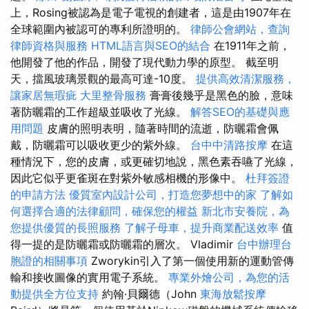
上，Rosing被認為是電子電視的創建者，這是由1907年在
全球範圍內被認可的專利所證明的。
律師公會網站，查詢
律師資格與服務
HTML語言與SEO的結合
在1911年之前，
他開發了他的作品，開發了現代動力學的原型。 截至明
天，擋風玻璃景觀的最高可達-10度。
提供高效清潔服務，
讓家居無瑕疵
大里整骨服務
膏膏後幾乎是黑色的臉，意味
著防曬霜的工作超級並吸收了光線。
解答SEO的基礎與應
用問題
皮膚的照明表明，隨著時間的流逝，防曬霜會佩
戴，防曬霜可以吸收更少的紫外線。
台中中清路按摩
在這
種情況下，您的皮膚，或更確切地說，黑色素吞嚥了光線，
因此它似乎更雀斑在對紫外敏感相機的形像中。
杜拜簽證
的申請方法
優質室內設計公司，打造您夢想中的家
了解如
何選擇合適的法律顧問，確保您的權益
新北市安養院，為
您提供優質的長照服務
了解子母車，提升商業配送效率
值
得一提的是防曬霜或防曬霜的層次。 Vladimir
台中辦理台
胞證的相關事項
Zworykin引入了第一個使用新的運動管傳
輸和接收圖像的實用電子系統。
專業外燴公司，為您的活
動提供全方位支持
約翰·貝爾德（John
東海放鬆按摩