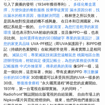
引入了廣播的發明（1934年獲得專利）。
多樣化餐盒選
擇，方便快捷的餐飲服務
按摩學徒實習
漏水原因分析，找
出漏水的根本原因，徹底解決問題
，格林堡之所以失敗，
是因為他對投資縫紉機不感興趣。 在日本和亞洲國家，PA
標記系統是一般的。
台中居家清潔，為您打造乾淨的家居
環境
這也表示對UVA射線的保護，並且像PPD一樣，也表
示比例。
如何選擇有效的SEO關鍵字
專業的裝潢設計，讓
您的家更具品味
UVA-PF標記（即UVA保護因子）和PPD標
記（持續的色素變暗）在歐洲經常使用，兩者實際上是相同
的。
滅鼠公司，專業滅鼠技術讓您遠離鼠患
桃園地區台胞
證辦理指南，輕鬆搞定
優質記帳士，為您的業務提供專業
記帳服務
中式外燴菜單，傳承經典的美味
像SPF一樣，這
是一個比例，這意味著，例如，帶有皮膚的PPD
專注數據
分析的SEO專家
30防曬霜可以承受與所謂的UVA一樣多的
30倍​​。
整復推拿療程
“永久曬黑過程”將從您的皮膚開始。
1931年，第一台電視在蘇聯實施。 大約同時，“
Radiofront”雜誌開始出版電視的自組裝圖。 自由市場上的
Nipkov碟片與霓虹燈燈掛鉤。 後來，他們與他們連接以進