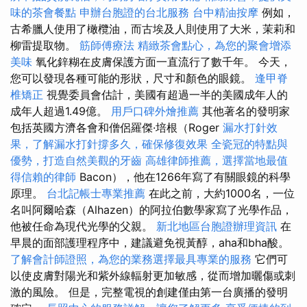
味的茶會餐點
申辦台胞證的台北服務
台中精油按摩
例如，
古希臘人使用了橄欖油，而古埃及人則使用了大米，茉莉和
柳雷提取物。
筋師傅療法
精緻茶會點心，為您的聚會增添
美味
氧化鋅糊在皮膚保護方面一直流行了數千年。 今天，
您可以發現各種可能的形狀，尺寸和顏色的眼鏡。
逢甲脊
椎矯正
視覺委員會估計，美國有超過一半的美國成年人的
成年人超過1.49億。
用戶口碑外燴推薦
其他著名的發明家
包括英國方濟各會和僧侶羅傑·培根（Roger
漏水打針效
果，了解漏水打針撐多久，確保修復效果
全瓷冠的特點與
優勢，打造自然美觀的牙齒
高雄律師推薦，選擇當地最值
得信賴的律師
Bacon），他在1266年寫了有關眼鏡的科學
原理。
台北記帳士專業推薦
在此之前，大約1000名，一位
名叫阿爾哈森（Alhazen）的阿拉伯數學家寫了光學作品，
他被任命為現代光學的父親。
新北地區台胞證辦理資訊
在
早晨的面部護理程序中，建議避免視黃醇，aha和bha酸。
了解會計師證照，為您的業務選擇最具專業的服務
它們可
以使皮膚對陽光和紫外線輻射更加敏感，從而增加曬傷或刺
激的風險。 但是，完整電視的創建僅由第一台廣播的發明