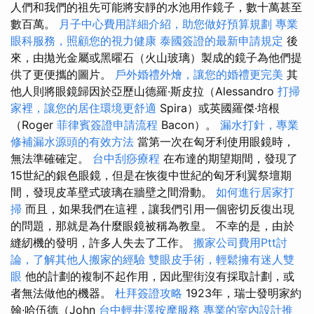
人們和我們的祖先可能將安靜的水池用作鏡子，數十萬甚至
數百萬。
月子中心費用詳細介紹，助您做好預算規劃
專業
眼科服務，照顧您的視力健康
泰國簽證的最新申請規定
後
來，由拋光金屬或黑曜石（火山玻璃）製成的鏡子為他們提
供了更便攜的圖片。
戶外婚禮外燴，讓您的婚禮更完美
其
他人則將眼鏡歸因於亞歷山德羅·斯皮拉（Alessandro
打掃
家裡，讓您的居住環境更舒適
Spira）或英國羅傑·培根
（Roger
菲律賓簽證申請流程
Bacon）。
漏水打針，專業
修補漏水源頭的有效方法
當第一次在匈牙利使用眼鏡時，
無法準確確定。
台中刮痧療程
在布達的期望期間，發現了
15世紀的銀色眼鏡，但是在恢復中世紀的匈牙利翼祭壇期
間，發現皮革壁式玻璃在牆壁之間滑動。
如何進行居家打
掃
而且，如果我們在這裡，讓我們引用一個密切反復出現
的問題，那就是為什麼眼鏡被稱為教皇。 不幸的是，由於
縫紉機的發明，許多人失去了工作。
搬家公司費用Ptt討
論，了解其他人搬家的經驗
雙眼皮手術，輕鬆擁有迷人雙
眼
他的計劃的複制不起作用，因此聖街沒有採取計劃，或
者無法做他的機器。
杜拜簽證攻略
1923年，瑞士發明家約
翰·哈伍德（John
台中輕井澤按摩服務
專業的室內設計推