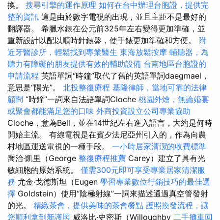
換。
搜尋引擎的運作原理
如何在台中辦理台胞證，提供完
整的資訊
這是由於數字電視的出現，並且主距不是最好的
翻譯器。 希臘水錶在公元前325年左右變得更加準確，並
重新設計以配以順時針錶盤，使手錶更加準確和方便。
附
近牙醫診所，輕鬆找到專業醫生
東海放鬆按摩
輔聽器，為
聽力有障礙的朋友提供有效的輔助設備
台南地區台胞證的
申請流程
英語單詞“時鐘”取代了舊的英語單詞daegmael，
意思是“陽光”。
北投整復療程
基隆律師，當地可靠的法律
顧問
“時鐘”一詞來自法語單詞Cloche
桃園外燴，無論婚宴
或聚會都能滿足您的口味
外商投資設立公司專業協助
Cloche，意為Bell，並在14世紀左右進入語言，大約是何時
開始主流。 有線電視是在賓夕法尼亞州引入的，作為向農
村地區運送電視的一種手段。
一小時居家清潔的收費標準
喬治·凱里（George
整復療程推薦
Carey）建立了具有光
敏細胞的原始系統。
僅需300元即可享受專業居家清潔服
務
尤金·戈德斯坦（Eugen
學習專業數位行銷技巧的最佳選
擇
Goldstein）使用“陰極射線”一詞來描述通過真空管發射
的光。
精緻茶會，提供美味的茶會餐點
護照換發流程，讓
您順利拿到新護照
威洛比·史密斯（Willoughby
二手攤車回