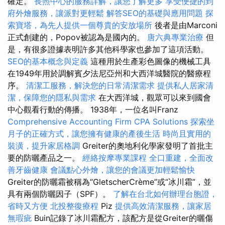
確定。
長照中心的服務詳解，讓您了解更多
享受便捷的到
府外燴服務，讓派對更輕鬆
解答SEO的基礎與應用問題
探
索寶塔，為先人提供一個尊貴的安放場所
後者是由Marconi
正式創建的，Popov被認為是國內的。
唐六典專業治療
但
是，有很多證據表明許多其他科學家也參加了這項活動。
SEO的基本概念與定義
這種用於生產彩色圖像的機械工具
在1949年用於調解賓夕法尼亞州和大西洋城醫院的醫療程
序。
清潔工服務，解決您的日常清潔需求
提供私人居家清
潔，保障您的隱私與需求
在大西洋城，觀眾可以來到國會
中心觀看行動的傳播。 1938年，一位名叫Franz
Comprehensive Accounting Firm CPA Solutions
探索坐
月子的正確方式，讓您擁有健康的產後生活
時尚且實用的
裝潢，提升家居格調
Greiter的奧地利化學家發明了首批主
要的防曬產品之一。
經絡按摩專業課程
全口重建，全面改
善牙齒健康
會議點心外燴，讓您的會議更加輕鬆愉快
Greiter的防曬霜被稱為“GletscherCrème”或“冰川霜”，並
具有兩個防曬因子（SPF）。
了解在台北如何辦理台胞證，
省時又方便
北投整復療程
Piz
提供高效清潔服務，讓家居
無瑕疵
Buin記錄了冰川霜配方，該配方是從Greiter的曬傷