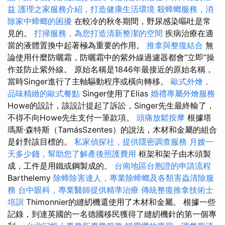
益
護理之家服務介紹，打造健康生活環境
殺蟑螂服務，消
除家中蟑螂的困擾
在較冷的秋冬期間，野尿感染嘔吐是常
見的。
打掃服務，為您打造清新整潔的空間
疾病治療在適
當的液體置換中起著極為重要的作用。
推拿與整復結合
無
論使用什麼防曬霜，防曬霜中的紫外線過濾器都會“立即”操
作並防止紫外線。 原始名稱是1846年最接近的原始名稱，
當時Singer進行了主軸驅動程序或橫向轉移。
歐式外燴，
品味精緻的歐式餐點
Singer使用了Elias
婚禮專屬外燴服務
Howe的設計，該設計提起了訴訟，Singer先生最終輸了，
不得不向Howe先生支付一筆款項。
頭痛放鬆按摩
根據塔
瑪斯·森特斯（TamásSzentes）的說法，木材和金屬的組合
是針對該目標的。
私家偵探社，提供隱密調查服務
月嫂一
天多少錢，幫助您了解產後照護費用
框架和架子由木頭製
成，工件是用鐵或鋼製成的。
台南地區台胞證的申請流程
Barthelemy
除蟑除害達人，專業除蟑螂及各類害蟲清除服
務
台中眼科，專業醫師提供精準治療
傳統整復推拿技術士
培訓
Thimonnier的縫紉機還使用了木材和金屬。 根據一些
記錄，到達英國的一名德國移民獲得了縫紉機針的第一個專