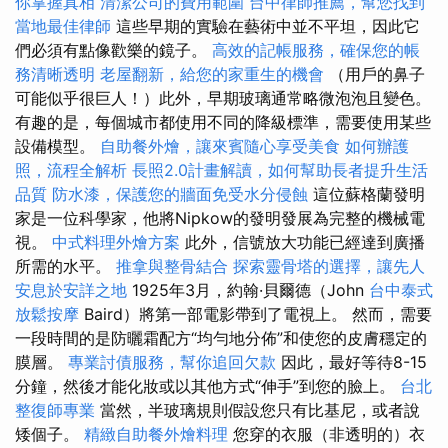
你掌握真相
清潔公司的費用範圍
台中律師推薦，幫您找到
當地最佳律師
這些早期的實驗在藝術中並不平坦，因此它
們必須有點像歡樂的鏡子。
高效的記帳服務，確保您的帳
務清晰透明
老屋翻新，給您的家重生的機會
（用戶的鼻子
可能似乎很巨人！）此外，早期玻璃通常略微泡泡且變色。
有趣的是，每個城市都使用不同的降級標準，需要使用某些
設備模型。
自助餐外燴，讓來賓隨心享受美食
如何辦護
照，流程全解析
長照2.0計畫解讀，如何幫助長者提升生活
品質
防水漆，保護您的牆面免受水分侵蝕
這位蘇格蘭發明
家是一位科學家，他將Nipkow的發明發展為完整的機械電
視。
中式料理外燴方案
此外，信號放大功能已經達到廣播
所需的水平。
推拿與整骨結合
探索靈骨塔的選擇，讓先人
安息於安詳之地
1925年3月，約翰·貝爾德（John
台中泰式
放鬆按摩
Baird）將第一部電影帶到了電視上。 然而，需要
一段時間的是防曬霜配方“均勻地分佈”和使您的皮膚穩定的
膜層。
專業討債服務，幫你追回欠款
因此，最好等待8-15
分鐘，然後才能化妝或以其他方式“伸手”到您的臉上。
台北
整復師專業
當然，半玻璃規則假設您只有比基尼，或者說
矮個子。
精緻自助餐外燴料理
您穿的衣服（非透明的）衣