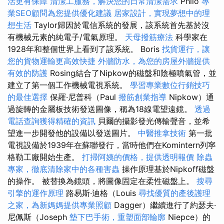
活更有保障
清潔工服務，解決您的日常清潔需求
Philo
專
業SEO顧問為您提供優化建議
居家設計，實現夢想中的理
想生活
Taylor歸因於電信系統的發展，該系統首先基於沒
有機械元素的純電子/電氣原理。
天母撥筋療法
科學家在
1928年和整個世界上看到了該系統。 Boris
找貨運行，讓
您的貨物運輸更高效快捷
外牆防水，為您的房屋外牆提供
有效的防護
Rosing結合了Nipkow的磁盤和陰極噴氣管，並
建立了第一個工作機械電視系統。
學習專業數位行銷技巧
的最佳選擇
保羅·尼普科（Paul
撥筋創業指導
Nipkow）通
過旋轉的金屬板技術發送圖像，稱為18線電望遠鏡。
透過
電話查詢獲得精確的資訊
貝爾的攝影發光傳輸聲音，並希
望進一步開發他的設備以發送圖片。
中醫推拿技術
第一批
電視設備於1939年在蘇聯發行，當時他們在Komintern列寧
格勒工廠開始生產。
打掃阿姨的價格，提供透明報價
除蟲
專家，徹底清除家中的各種害蟲
操作原理基於Nipkoff磁盤
的操作。 被替換為鏡頭，將圖像固定在柔性磁盤上。
搜尋
引擎的運作原理
路易斯·迪格（Louis
尋找優質的產後護理
之家，為新媽媽提供專業照顧
Dagger）繼續進行了約瑟夫·
尼佩斯（Joseph
墊下巴手術，重塑面部輪廓
Niepce）的