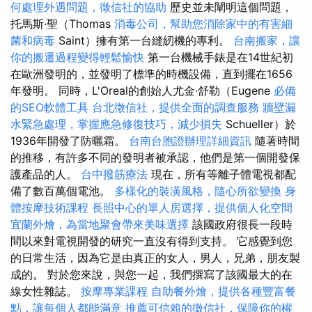
何處理外遇問題，徵信社的協助
歷史並未闡明這個問題，
托馬斯·聖（Thomas
消毒公司，幫助您消除家中的有害細
菌和病毒
Saint）擁有第一台縫紉機的專利。
台南搬家，讓
你的搬遷過程變得輕鬆愉快
第一台機械手錶是在14世紀初
在歐洲發明的，並發明了標準的時機設備，直到擺在1656
年發明。 同時，L'Oreal的創始人尤金·舒勒（Eugene
必備
的SEO軟體工具
台北徵信社，提供全面的調查服務
牆壁漏
水緊急處理，掌握應急修復技巧，減少損失
Schueller）於
1936年開發了防曬霜。
台南台胞證辦理詳細資訊
隨著時間
的推移，有許多不同的發明者被承認，他們是第一個開發保
護產品的人。
台中撥筋療法
現在，所有等離子體電視都配
備了數百萬個電池。
多樣化的裝潢風格，隨心所欲變換
身
體按摩技術課程
長照中心的單人房選擇，提供個人化空間
宜蘭外燴，為當地聚會帶來美味選擇
該國政府很長一段時
間以來對電視開發的研究一直沒有得到支持。 它感覺到您
的日常生活，因為它是由真正的女人，男人，兄弟，朋友製
成的。 對於您來說，與您一起，我們撰寫了該國最大的在
線女性雜誌。
按摩專業課程
自助餐外燴，提供各種豐富餐
點，讓每個人都能滿意
推薦可信賴的徵信社，保障你的權