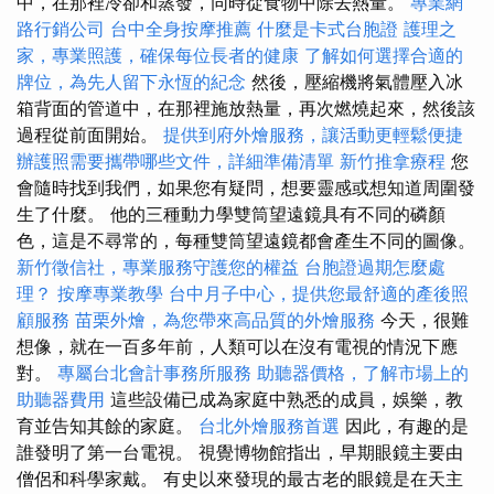
中，在那裡冷卻和蒸發，同時從食物中除去熱量。
專業網
路行銷公司
台中全身按摩推薦
什麼是卡式台胞證
護理之
家，專業照護，確保每位長者的健康
了解如何選擇合適的
牌位，為先人留下永恆的紀念
然後，壓縮機將氣體壓入冰
箱背面的管道中，在那裡施放熱量，再次燃燒起來，然後該
過程從前面開始。
提供到府外燴服務，讓活動更輕鬆便捷
辦護照需要攜帶哪些文件，詳細準備清單
新竹推拿療程
您
會隨時找到我們，如果您有疑問，想要靈感或想知道周圍發
生了什麼。 他的三種動力學雙筒望遠鏡具有不同的磷顏
色，這是不尋常的，每種雙筒望遠鏡都會產生不同的圖像。
新竹徵信社，專業服務守護您的權益
台胞證過期怎麼處
理？
按摩專業教學
台中月子中心，提供您最舒適的產後照
顧服務
苗栗外燴，為您帶來高品質的外燴服務
今天，很難
想像，就在一百多年前，人類可以在沒有電視的情況下應
對。
專屬台北會計事務所服務
助聽器價格，了解市場上的
助聽器費用
這些設備已成為家庭中熟悉的成員，娛樂，教
育並告知其餘的家庭。
台北外燴服務首選
因此，有趣的是
誰發明了第一台電視。 視覺博物館指出，早期眼鏡主要由
僧侶和科學家戴。 有史以來發現的最古老的眼鏡是在天主