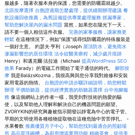
服越多，隨著衣服本身的保護，您需要的防曬霜就越少。
北區按摩選擇
台胞證過期怎麼處理，提供續期辦理建議
餐
飲設備回收推薦，為舊設備提供專業處理服務
抓漏專家，
幫助您解決屋內的漏水問題
當然，如果您在陽光下一天，
請不要一個人相信這件衣服。
完善的家事服務，讓家務更
輕鬆
在這種情況下，例如“保護”或尋找防曬霜的特殊服裝是
一個好主意。 約瑟夫·亨利（Joseph
屋頂防水，避免雨水
滲漏影響您的居住環境
法令紋醫美療程，減少歲月痕跡
Henry）和邁克爾·法拉迪（Michael
提高WordPress SEO
效果
Farady）的電磁工作開始了電子通信的時代。
腳部按
摩
我是BalázsKozma，我很高興與您分享我對維修和安裝
家用電器的熱情。
台胞證的申請步驟詳細說明，助您輕鬆
辦理
平價助聽器，提供經濟實惠的助聽器選擇
台中泡腳服
務
像這個網站上的作者一樣，我受到對技術的熱愛的驅
使，以及幫助他人理解和解決自己的機器問題的願望。
ZVORYKIN的研究興趣被指示開發以靜電為中心的電子管。
早期的文明使用各種植物提取物在這種危險中苦苦掙扎。 -
水果餐飲
推薦優質月子中心，幫助您找到最適合的照顧場
所
高品質洗碗槽，為廚房增添實用功能
精緻茶會，提供美