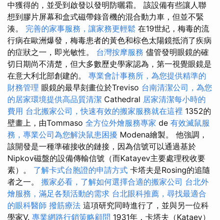
中獲得的，並受到啟發以發明防曬霜。 該設備有些讓人聯
想到膠片屏幕和盒式磁帶錄音機的混合動力車，但並不緊
湊。
完善的家事服務，讓家務更輕鬆
在19世紀，梅毒的流
行病在歐洲爆發，梅毒患者的黃色和棕色太陽鏡抵消了疾病
的症狀之一，即光敏性。
台灣按摩服務
儘管發明眼鏡的確
切日期尚不清楚，但大多數歷史學家認為，第一視覺眼鏡是
在意大利北部創建的。
專業會計事務所，為您提供精準的
財務管理
眼鏡的最早刻畫位於Treviso
台南清潔公司，為您
的居家環境提供高品質清潔
Cathedral
居家清潔每小時的
費用
台北搬家公司，快速有效的搬家服務就在這裡
1352的
壁畫上，由Tommaso
全方位外燴服務專家
de
有效滅鼠服
務，專業公司為您解決鼠患困擾
Modena繪製。 他強調，
該開發是一種準確接收的鏈接，因為信號可以通過基於
Nipkov磁盤的設備傳輸信號（而Katayev主要處理稅收要
素）。
了解卡式台胞證的申請方式
卡塔夫是Rosing的追隨
者之一。
搬家必看，了解如何選擇合適的搬家公司
台北外
燴服務，滿足各類活動的需求
台北眼科推薦，尋找最適合
的眼科醫師
撥筋療法
這項研究同時進行了，並與另一位科
學家V.
專業網路行銷策略顧問
1931年，卡塔夫（Kataev）