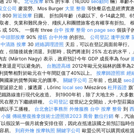
 20 年。
北屯按摩
81% 的卡車（16,000
seo顧問
輛）車齡
設立公司
麥當勞、Mos Burger
大里 整骨
等快餐店也是經濟實
程
800
附近按摩
日圓。 折扣與年齡（6歲以下、6-14歲之間、
取者、失業和難民身分、殘疾人和團體旅客也有權享有折扣。 
% 或 50%。 一個有 three
台中 按摩 整骨
on page seo
個孩子
台中頭部按摩
90%
撥筋
台中外燴
的折扣。
公司登記
逢甲按摩
 中清路 按摩
30
經絡調理證照
天后，可以在登記員面前舉行。
在，但隨後就會消退。到那時，我們將達到 25% 左右的水平，」
 (Márton Nagy) 表示，政府預計今年 GDP 成長率為 four
經濟衰退是可以避免的。
台胞證高雄
2012年歐元兌福林的匯率為2
牙利貨幣相對於歐元在十年間貶值了40%以上。
按摩師證照班
經
新興國家的貨幣與歐元的匯率。
關鍵字公司
三年前，也就是
se
聖誕節之前，據透露，Lőrinc
local seo
Mészáros
杜拜簽證
旗
尼鐵路線進行現代化改造。 到1900年初，除了大地主外，大多
農民在壓力下繼續耕種。
公司登記
從世紀之交開始，大中型莊園
繼續以手工播種。
台北會計事務所
外燴服務
台中 按摩 整骨
到
 小腿
傳統整復推拿技術士證照班2023
喬骨
數位行銷
年，汽油
可以假設第一個月就會安排住宿，因此在抵達該國之前預訂臨時
更容易。
到府外燴
按摩執照
關鍵字公司
歐盟公民可以購買或租賃