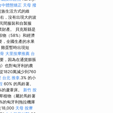
台中體態矯正
天母 撥
貴族生活方式的維
萬左右，沒有出現大的波
了民間服裝和自製服
財產。 貝克斯縣是
穀物（58%）和經濟
要，全國生產的水果
，雞蛋暫時出現短
整骨
大里按摩推薦
台
要，因為在通貨膨脹
約》也對匈牙利的農
1820萬減少到760
程
台北 推拿
.3% 的小
程
60% 的馬鈴薯。
6%的蘆葦床。
新竹 按
草植物（屬於馬鈴薯
61%的匈牙利拖拉機庫
8,000
天母 按摩