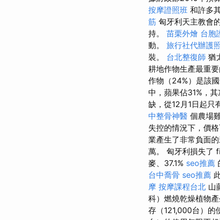
按摩證照班
和許多
筋
匈牙利天主教會的
持。
苗栗外燴
台胞
動。
旅行社代辦護
裝。
台北整復師
猶
耕地作物生產最重要
作物（24%）是該
中，蘋果佔31%，其
缺，從12月1日起
中整骨神醫
個農場
失控的情況下，價格
業產生了非常負面的影
萬。 匈牙利損失了 fif
麥、37.1%
seo推薦
台中喬骨
seo推薦
此
摩
按摩課程台北
山
科）燃燒乾燥植物產
存（121,000台）