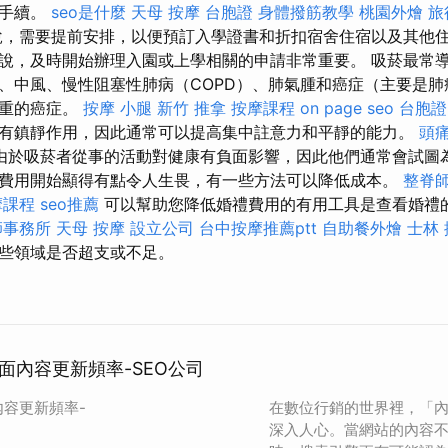
政手續。
seo是什麼
天母 按摩
台胞證
身體撥筋教學
桃園外燴
旅
，需要提前安排，以便預訂入學證書和折扣宿舍住宿以及其他
說，及時開始辦理入園或上學相關的申請非常重要。 吸菸最常
、中風、慢性阻塞性肺病（COPD）、肺氣腫和癌症（主要是肺
嚴重的癌症。
按摩 小腿
新竹 推拿
按摩課程
on page seo
台胞證
有鎮靜作用，因此通常可以提高集中註意力和平靜的能力。
頭痛
由於吸菸者從事的活動對健康有負面影響，因此他們通常會試圖
費用開始顯得有點令人生畏，有一些方法可以降低成本。
整脊
摩課程
seo推薦
可以幫助您降低婚禮費用的有用工具是查看婚禮
師事務所
天母 按摩
設立公司
台中按摩推薦ptt
自助餐外燴
士林
些領域是否超支或不足。
面內容更新頻率-SEO公司
內容更新頻率-
在數位行銷的世界裡，「
深入人心。當網站的內容