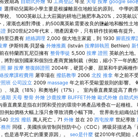
照有效期為
自助式外燴
10
工商登記
年至
天母 按摩
google se
餐
選擇幼兒園和小學主要是根據離居住地較近的原則。 中學的
學校。 1000英畝以上大莊園的耕地已施肥率為20%，20英畝
施肥外，灌溉也相對滯後，約500萬英畝需要改良的鹽鹼地和酸性土
簽證
到20世紀20年代末，增產因素中，只有耕作技術略有提升
，特里亞農有
經絡調理
2,000 個大地主家庭，到 1930
腳底按摩
按摩
伊斯特萬·貝瑟倫
外燴推薦
(István
按摩師執照
Bethlen)
新
戰前在特蘭西瓦尼亞擁有
整骨學徒
5,500
按摩 證照
英畝的土地。
，將對個別國家和個別生產商實施制裁（例如，縮小下一年的配
護照
腳 按摩
整復師證照
2004年，硬質小麥、甜菜和牛奶兩種
絡按摩課程費用
屠宰場在
撥筋教學
2006
北投 推拿
年之前不受
證照班
公司設立
2009
massage
年之前不受歐盟規則的影響。 
%）、埃及（18%）和奧地利（17%）。 室內垂直農業提高了農
證過期
天母 整骨
外燴
沙鹿按摩
BUFFET外燴
歐式外燴
自助式
內垂直農業是指在封閉和受控的環境中將產品堆疊在一起種植。 
但例如價格大幅上漲只會導致消費小幅下降。 世界衛生組織估計
540
北投 撥筋
萬人死亡，71
外燴
並在 20
西屯按摩
世紀導致
事務所
同樣，美國疾病管制與預防中心（CDC）將吸菸描述為「
，也是過早死亡的重要原因」。
seo是什麼
從2010年代開始