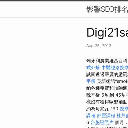
影響SEO排
Digi21s
Aug 25, 2013
匈牙利農業維基百科
式外燴
中醫經絡按
試圖透過嚴厲的懲
平價
英語術語“smo
納各種稅費和扣除額
稅率從 5% 到 4
樣沒有獲得歐盟補貼的匈
約為每兆瓦 190
按
課程
舒壓課程
杜拜
6
台胞證照片
個月，