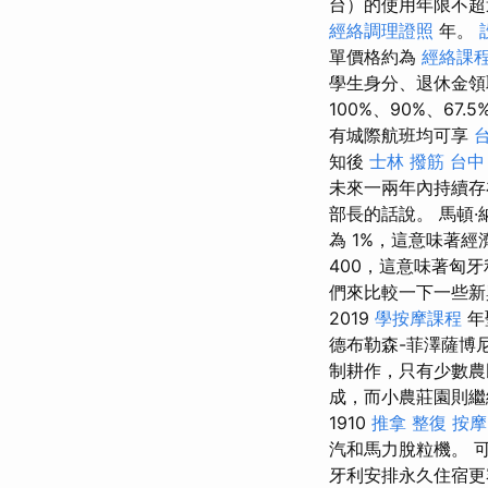
台）的使用年限不超過
經絡調理證照
年。
單價格約為
經絡課
學生身分、退休金領
100%、90%、67.5
有城際航班均可享
知後
士林 撥筋
台中
未來一兩年內持續存
部長的話說。 馬頓·納吉
為 1%，這意味著
400，這意味著匈
們來比較一下一些
2019
學按摩課程
年
德布勒森-菲澤薩博
制耕作，只有少數
成，而小農莊園則
1910
推拿 整復
按摩
汽和馬力脫粒機。 
牙利安排永久住宿