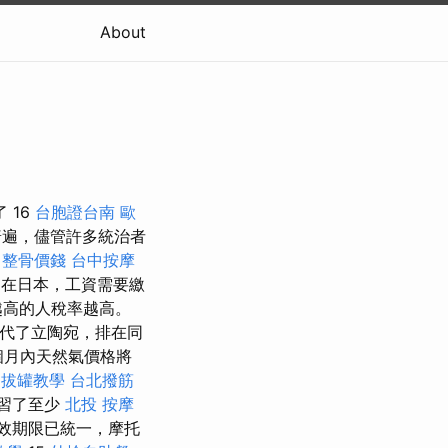
About
 16
台胞證台南
歐
普遍，儘管許多統治者
中整骨價錢
台中按摩
”。 在日本，工資需要繳
越高的人稅率越高。
取代了立陶宛，排在同
2 個月內天然氣價格將
拔罐教學
台北撥筋
學習了至少
北投 按摩
效期限已統一，摩托