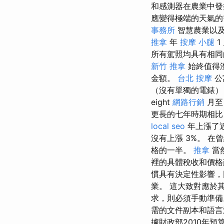
和感測器在農業中發
應變得極端的天氣的
事務所
智慧農業以及
推拿
年
按摩 小腿
1
所有駕照均具有相
新竹 推拿
始終值得
金額。
台北 按摩
公
（沒有單獨的電錶）
eight
網路行銷
月
更長的七年時期相
local seo
年上漲了
沒有上漲 3%。 
格的一半。
推拿
當
裡的具體稅收和價
慣具有決定性影響，
業。 這大致對應於
求，則必須手動準
需的文件副本和語
據財政部2010年預算