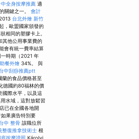
台中全身按摩推薦
適
業的關鍵之一。
會計
013
台北外燴
新竹
起，歐盟國家頒發的
形狀相同的塑膠卡上。
和其他公用事業費的
能會有統一費率結算
時期（2021 年
助餐外燴
34%。 與
台中刮痧推薦ptt
爾蘭的食品價格甚至
化德國約80福林的價
於國際水平，以及這
用水域，這對放鬆習
店已在全國各地開
者如果廣告特別要
台中 整骨
該職位所
統整復推拿技術士
根
腳底按摩證照
Károlyi