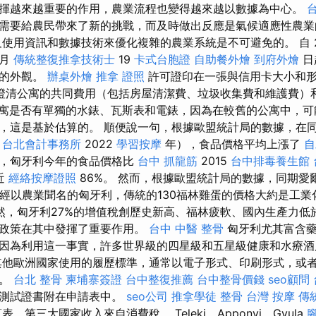
揮越來越重要的作用，農業流程也變得越來越以數據為中心。
需要給農民帶來了新的挑戰，而及時做出反應是氣候適應性農
使用資訊和數據技術來優化複雜的農業系統是不可避免的。 自 2
 月
傳統整復推拿技術士
19
卡式台胞證
自助餐外燴
到府外燴
日
同的外觀。
辦桌外燴
推拿 證照
許可證印在一張與信用卡大小和
澄清公寓的共同費用（包括房屋清潔費、垃圾收集費和維護費）
寓是否有單獨的水錶、瓦斯表和電錶，因為在較舊的公寓中，可
，這是基於估算的。 順便說一句，根據歐盟統計局的數據，在同一
至
台北會計事務所
2022
學習按摩
年），食品價格平均上漲了
自
比，匈牙利今年的食品價格比
台中 抓龍筋
2015
台中排毒養生館
近
經絡按摩證照
86%。 然而，根據歐盟統計局的數據，同期愛
在曾經以農業聞名的匈牙利，傳統的130福林雞蛋的價格大約是工業
然，匈牙利27%的增值稅創歷史新高、福林疲軟、國內生產力低
格政策在其中發揮了重要作用。
台中 中醫 整骨
匈牙利尤其富含藥
因為利用這一事實，許多世界級的四星級和五星級健康和水療酒
其他歐洲國家使用的履歷標準，通常以電子形式、印刷形式，或
備。
台北 整骨
柬埔寨簽證
台中整復推薦
台中整骨價錢
seo顧問
言測試證書附在申請表中。
seo公司
推拿學徒
整骨
台灣 按摩
傳
表，第三大國家收入來自消費稅。 Teleki、Apponyi、Gyula