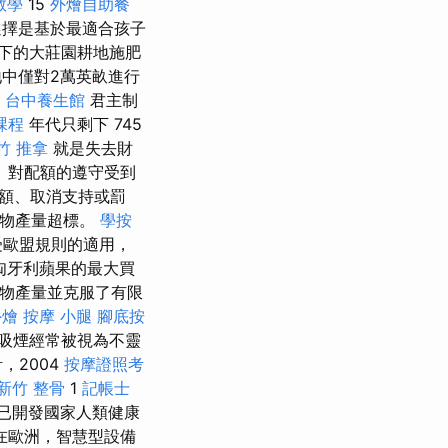
o教學
15
外燴自助餐
選擇是基於最適合孩子
以下的大莊園耕地施肥
地中僅對2萬英畝進行
。
台中養生館
君主制
課程
年代只剩下 745
竹 推拿
就是失去財
 對配額的遵守受到
額、取消支持或罰
作物產量超標。
學按
歐盟規則的適用，
匈牙利蘋果的最大買
作物產量並克服了有限
外燴
按摩 小腿
腳底按
吸煙經常被視為不靈
，2004
按摩證照考
新竹 整骨
1
記帳士
已開發國家人類健康
，在歐洲，智慧型設備