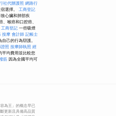
行社代辦護照
網路行
住宿選擇。
工商登記
導致心臟和肺部疾
癌、喉癌和口腔癌、
工商登記
一些吸煙
 按摩
會計師
記帳士
為自己的行為辯護。
師證照
按摩師執照
經
的平均費用並比較您
 撥筋
因為全國平均可
內容為王」的概念早已
不斷更新且具備高品質