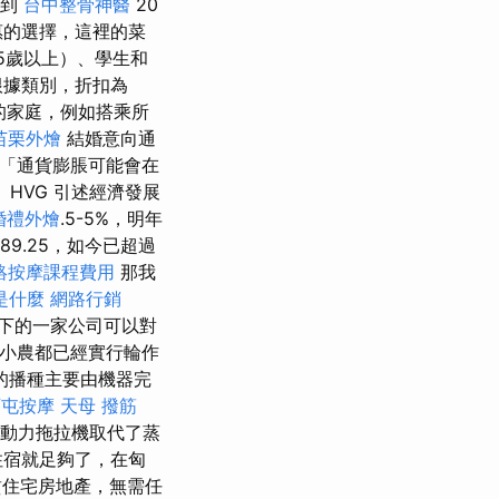
不到
台中整骨神醫
20
惠的選擇，這裡的菜
65歲以上）、學生和
根據類別，折扣為
的家庭，例如搭乘所
苗栗外燴
結婚意向通
 「通貨膨脹可能會在
HVG 引述經濟發展
婚禮外燴
.5-5%，明年
89.25，如今已超過
絡按摩課程費用
那我
o是什麼
網路行銷
下的一家公司可以對
數小農都已經實行輪作
的播種主要由機器完
西屯按摩
天母 撥筋
動力拖拉機取代了蒸
住宿就足夠了，在匈
住宅房地產，無需任