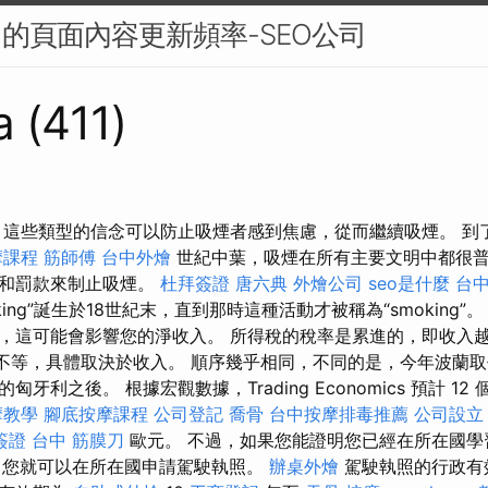
名的頁面內容更新頻率-SEO公司
a (411)
 這些類型的信念可以防止吸煙者感到焦慮，從而繼續吸煙。 到了
摩課程
筋師傅
台中外燴
世紀中葉，吸煙在所有主要文明中都很
罰和罰款來制止吸煙。
杜拜簽證
唐六典
外燴公司
seo是什麼
台
king”誕生於18世紀末，直到那時這種活動才被稱為“smoking
，這可能會影響您的淨收入。 所得稅的稅率是累進的，即收入
5% 不等，具體取決於收入。 順序幾乎相同，不同的是，今年波蘭
牙利之後。 根據宏觀數據，Trading Economics 預計 1
摩教學
腳底按摩課程
公司登記
喬骨
台中按摩排毒推薦
公司設立
簽證
台中 筋膜刀
歐元。 不過，如果您能證明您已經在所在國
您就可以在所在國申請駕駛執照。
辦桌外燴
駕駛執照的行政有