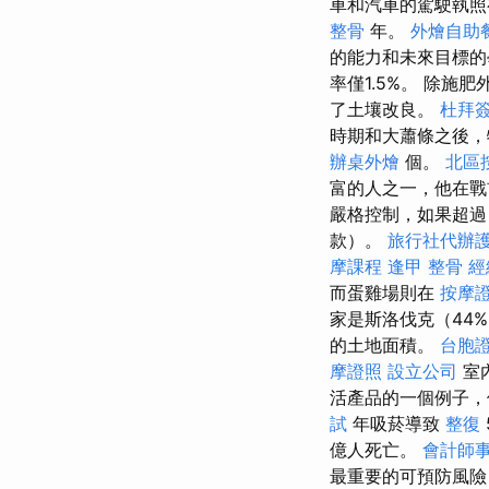
車和汽車的駕駛執
整骨
年。
外燴自助
的能力和未來目標的
率僅1.5%。 除
了土壤改良。
杜拜
時期和大蕭條之後
辦桌外燴
個。
北區
富的人之一，他在
嚴格控制，如果超過
款）。
旅行社代辦
摩課程
逢甲 整骨
經
而蛋雞場則在
按摩
家是斯洛伐克（44
的土地面積。
台胞
摩證照
設立公司
室
活產品的一個例子，
試
年吸菸導致
整復
億人死亡。
會計師
最重要的可預防風險