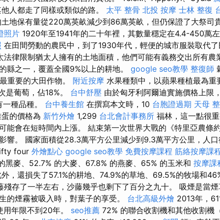
其他人都走了同樣或類似的路。
太平 整骨
北投 按摩
士林 整復
土地保有量從220萬英畝減少到86萬英畝，但仍保證了大祭司
證照片
1920年至1941年的二十年裡，其數量穩定在4.4-450
照
在田間勞動的農民中，到了1930年代，輕便的城市服裝取代
太法律限制猶太人擁有的土地面積，他們可能有義務交出所有農業
的縣之一，覆蓋全國9%以上的耕地。
google seo教學
整復師
國最重要的大田作物。
附近按摩
水果種類中，以蘋果種植最為重
次是葡萄，佔18%。
台中舒壓
由於匈牙利阿爾迪實施價格上限
只有一種品種。
台中養生館
在撰寫本文時，10
台胞證過期
天母 
雞蛋的價格為
新竹外燴
1,299
台北會計事務所
福林，這一點很重
可能會在短時間內上漲。 結束第一次世界大戰的《特里亞農條
響。 國家面積從28.3萬平方公里減少到9.3萬平方公里，人口從
ty four
外燴點心
google seo教學
免費按摩課程
筋絡按摩課
的黑麥、52.7% 的大麥、67.8% 的燕麥、65% 的玉米和
按摩課
外，還損失了57.1%的耕地、74.9%的草地、69.5%的牧場和4
藤殘存了一半左右，沙藤幾乎也剩下了百分之九十。 吸煙是當煙
生的煙霧被吸入時，對葉子的享受。
台北高級外燴
2013年，
的使用年限不到20年。
seo推薦
72% 的聯合收割機和其他收割機（1