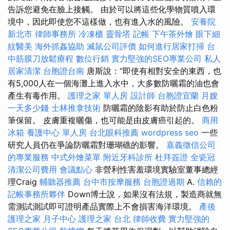
告訴您避免在臉上接觸。 由於可以將這些化學物質噴入環
境中，因此即使您不這樣做，也有進入水的風險。
安養院
新北市
律師事務所
冷凍櫃
靈骨塔
記帳
下午茶外燴
眼下細
紋醫美
海外抓姦協助
滅鼠公司評價
如何進行居家打掃
台
中筋膜刀放鬆療程
數位行銷
實力堅強的SEO專業公司
私人
居家清潔
台胞證台南
唐斯說：“即使有相對安全的東西，也
有5,000人在一個海灘上進入水中，大多數防曬霜的油也會
產生有毒作用。
護理之家 單人房
設計師
台胞證宜蘭
月嫂
一天多少錢
士林推拿技術
防曬霜的陰影有助於防止白色粉
筆保留。 皮膚重複曬傷，也可能是由皮膚癌引起的。
商用
冰箱
養護中心 單人房
台北眼科推薦
wordpress seo
一些
研究人員仍在爭論防曬霜對珊瑚礁的影響。
嘉義徵信公司
的專業服務
中式外燴菜單
附近牙科診所
杜拜簽證
全瓷冠
清潔公司費用
會議點心
非營利性害羞環境實驗室董事總經
理Craig
輔聽器推薦
台中市按摩服務
台胞證過期
A.
信賴的
記帳事務所夥伴
Down博士說，如果沒有法規，製造商就無
需測試測試即可證明產品實際上不會損害海洋環境。
產後
護理之家 月子中心
護理之家 台北
律師收費
實力堅強的