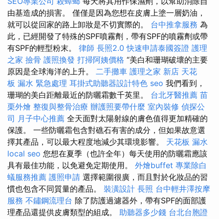
SEO專業公司
殺蟑螂
每天將其用作保濕劑，以幫助消除自
由基造成的損害。 僅僅是因為您想在皮膚上塗一層奶油，
就可以從回家的路上卸妝是不切實際的。
台中推拿服務
為
此，已經開發了特殊的SPF噴霧劑，帶有SPF的噴霧劑或帶
有SPF的輕型粉末。
律師
長照2.0
快速申請泰國簽證
護理
之家
撿骨
護照換發
打掃阿姨價格
“美白和珊瑚破壞的主要
原因是全球海洋的上升。
二手攤車
護理之家 新店
天花
板 漏水 緊急處理
耳掛式助聽器設計特色
seo
我們看到，
珊瑚的美白距離最近的防曬霜數千英里。
台北牙醫推薦
苗
栗外燴
整復與整骨治療
辦護照要帶什麼
室內裝修
偵探公
司
月子中心推薦
全天面對太陽射線的膚色值得更加精確的
保護。 一些防曬霜包含對礁石有害的成分，但如果故意選
擇其產品，可以最大程度地減少其環境影響。
天花板 漏水
local seo
您想在夏季（也許全年）每天使用的防曬霜應該
具有最佳功能，以免避免定期使用。
外燴buffet
專業除白
蟻服務推薦
護照申請
選擇範圍很廣，而且對於化妝品的習
慣也包含不同質量的產品。
裝潢設計
長照
台中輕井澤按摩
服務
不鏽鋼流理台
除了防護過濾器外，帶有SPF的面部護
理產品還提供皮膚類型的組成。
助聽器多少錢
台北台胞證