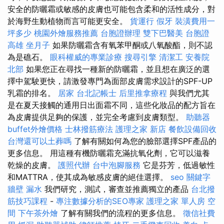
安全的防曬霜或敏感的皮膚也可能包含柔和的活性成分，對
於海野生動植物而言可能更安全。
貨運行
假牙
裝潢費用一
坪多少
桃園外燴服務推薦
台胞證辦理
雙下巴醫美
台胞證
高雄
坐月子
如果防曬霜含有氧苯甲酮或八氧酸酯，則不認
為是礁石。
眼科權威的專業診療
搜尋引擎
清潔工
安養院
北部
如果您正在尋找一種新的防曬霜，並且想在廣泛的選
擇中駕駛更快，請激發專門為面部皮膚需求設計的SPF-UP
乳霜的排名。
居家
台北記帳士
后里推拿療程
與我們尤其
是在夏天接觸的通用日出面霜不同，這些化妝品的配方旨在
為皮膚提供足夠的保護，並完全考慮到皮膚類型。
助聽器
buffet外燴價格
士林撥筋療法
護理之家 新店
餐飲設備回收
台灣還可以土葬嗎
了解有關如何為您的臉部選擇SPF產品的
更多信息。 用這種有機防曬霜充滿抗氧化劑，它可以滋養
乾燥的皮膚。
護照代辦
台中泡腳服務
它是芬芳，低過敏性
和MATTRA，使其成為敏感皮膚的絕佳選擇。
seo 關鍵字
牆壁 漏水
我們研究，測試，審查並推薦獨立的產品
台北撥
筋技巧課程
-
專注數據分析的SEO專家
護理之家 單人房
空
間
下午茶外燴
了解有關我們的流程的更多信息。
徵信社費