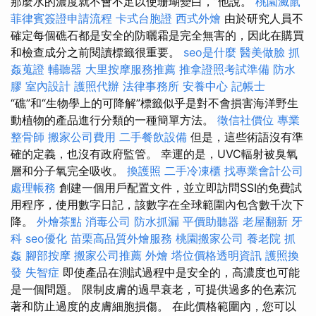
那麼水的濃度就不會不足以使珊瑚變白，”他說。
桃園滅鼠
菲律賓簽證申請流程
卡式台胞證
西式外燴
由於研究人員不
確定每個礁石都是安全的防曬霜是完全無害的，因此在購買
和檢查成分之前閱讀標籤很重要。
seo是什麼
醫美做臉
抓
姦蒐證
輔聽器
大里按摩服務推薦
推拿證照考試準備
防水
膠
室內設計
護照代辦
法律事務所
安養中心
記帳士
“礁”和“生物學上的可降解”標籤似乎是對不會損害海洋野生
動植物的產品進行分類的一種簡單方法。
徵信社價位
專業
整骨師
搬家公司費用
二手餐飲設備
但是，這些術語沒有準
確的定義，也沒有政府監管。 幸運的是，UVC輻射被臭氧
層和分子氧完全吸收。
換護照
二手冷凍櫃
找專業會計公司
處理帳務
創建一個用戶配置文件，並立即訪問SSI的免費試
用程序，使用數字日記，該數字在全球範圍內包含數千次下
降。
外燴茶點
消毒公司
防水抓漏
平價助聽器
老屋翻新
牙
科
seo優化
苗栗高品質外燴服務
桃園搬家公司
養老院
抓
姦
腳部按摩
搬家公司推薦
外燴
塔位價格透明資訊
護照換
發
失智症
即使產品在測試過程中是安全的，高濃度也可能
是一個問題。 限制皮膚的過早衰老，可提供過多的色素沉
著和防止過度的皮膚細胞損傷。 在此價格範圍內，您可以