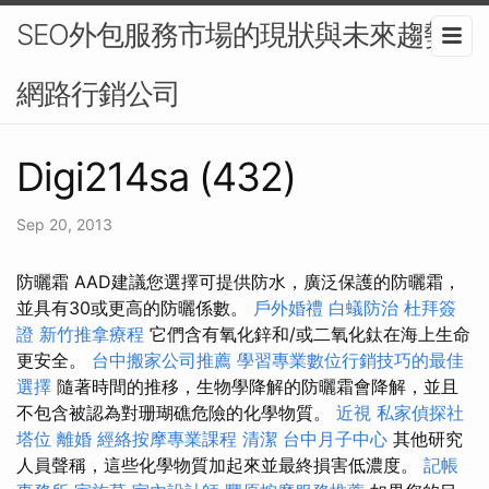
SEO外包服務市場的現狀與未來趨勢-
網路行銷公司
Digi214sa (432)
Sep 20, 2013
防曬霜 AAD建議您選擇可提供防水，廣泛保護的防曬霜，
並具有30或更高的防曬係數。
戶外婚禮
白蟻防治
杜拜簽
證
新竹推拿療程
它們含有氧化鋅和/或二氧化鈦在海上生命
更安全。
台中搬家公司推薦
學習專業數位行銷技巧的最佳
選擇
隨著時間的推移，生物學降解的防曬霜會降解，並且
不包含被認為對珊瑚礁危險的化學物質。
近視
私家偵探社
塔位
離婚
經絡按摩專業課程
清潔
台中月子中心
其他研究
人員聲稱，這些化學物質加起來並最終損害低濃度。
記帳