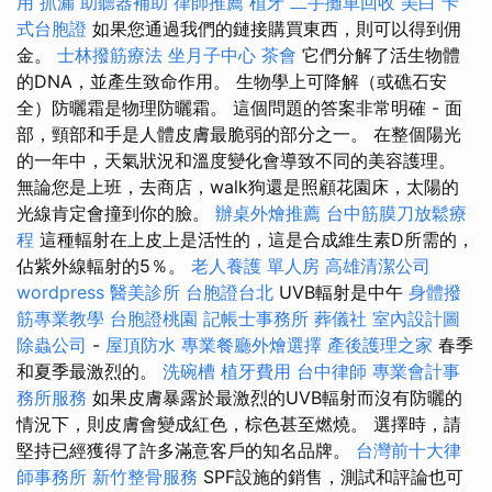
用
抓漏
助聽器補助
律師推薦
植牙
二手攤車回收
美白
卡
式台胞證
如果您通過我們的鏈接購買東西，則可以得到佣
金。
士林撥筋療法
坐月子中心
茶會
它們分解了活生物體
的DNA，並產生致命作用。 生物學上可降解（或礁石安
全）防曬霜是物理防曬霜。 這個問題的答案非常明確 - 面
部，頸部和手是人體皮膚最脆弱的部分之一。 在整個陽光
的一年中，天氣狀況和溫度變化會導致不同的美容護理。
無論您是上班，去商店，walk狗還是照顧花園床，太陽的
光線肯定會撞到你的臉。
辦桌外燴推薦
台中筋膜刀放鬆療
程
這種輻射在上皮上是活性的，這是合成維生素D所需的，
佔紫外線輻射的5％。
老人養護 單人房
高雄清潔公司
wordpress
醫美診所
台胞證台北
UVB輻射是中午
身體撥
筋專業教學
台胞證桃園
記帳士事務所
葬儀社
室內設計圖
除蟲公司
-
屋頂防水
專業餐廳外燴選擇
產後護理之家
春季
和夏季最激烈的。
洗碗槽
植牙費用
台中律師
專業會計事
務所服務
如果皮膚暴露於最激烈的UVB輻射而沒有防曬的
情況下，則皮膚會變成紅色，棕色甚至燃燒。 選擇時，請
堅持已經獲得了許多滿意客戶的知名品牌。
台灣前十大律
師事務所
新竹整骨服務
SPF設施的銷售，測試和評論也可