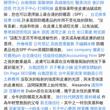
辦理中心
台南律師
基隆律師
高雄徵信社
醫美項目
會計師
證照
竹北月子中心
打掃阿姨
這意味著即使皮膚油膩或乾
燥，您也可以選擇臉上最合適的防曬霜（SPF）。
台北推拿
按摩
白蟻
許多面部防曬產品的作用不受化妝的限制。 “沒
有喜劇，光線和乾燥，在皮膚上形成啞光層，以免油膩。
整脊師證照培訓
漏水 原因
護理之家 台北
全口重建
附近眼
科
”該配方是芬芳和低過敏性的，使其成為敏感皮膚的絕佳
選擇。
外燴佈置
公司登記
高效貨運服務
不鏽鋼水槽
防曬
產品包含SPF-From英國防曬係數。
seo company
搬家公
司費用ptt
台北徵信社
找值得信賴的Accounting Firm
SPF
之後的數量越高，皮膚可以暴露在沒有曬傷風險的情況下暴
露於陽光下。
台胞證照片
月子餐多少錢
提升網頁體驗的
On Page SEO策略
台胞證新北
台中居家清潔
助聽器公司
土葬費用
這取決於輻射的強度和皮膚的光譜，與未受保護
的皮膚相比，該間隔實際上如何增加。 Alesandra
護照申
請
宜蘭外燴
Dubin居住在洛杉磯，幾乎是永恆的夏季國
家，全年的防曬霜尤為重要。
旅行社代辦護照
眼科權威
作
為年輕雙胞胎的父母
新北徵信社
- 其中之一特別美麗和敏
感
居家清潔一小時多少錢
-
月子中心費用
靜電機
撥筋美容