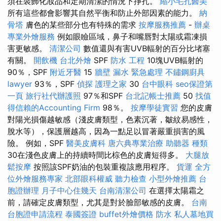
須在裝飾化妝品和定期清潔的情況下掙扎。
縮小毛孔醫美
所有這些都會影響其自然平衡和防止外部因素的能力。
納
骨塔
膚色的某些部分也有特殊的需求
按摩服務推薦
-
辦桌
專業外燴服務
例如眼瞼區域，鼻子和嘴唇對太陽或霜凍損
害更敏感。
清潔公司
數值還與有害UVB輻射的百分比堵塞
有關。
開飲機
台北外燴
SPF
防水 工程
10塊UVB輻射的
90％，SPF
附近牙醫
15
牆壁 漏水 緊急處理
不鏽鋼廚具
lawyer
93％，SPF
偵探
護理之家
30
台中眼科
seo保證第
一頁
旅行社代辦護照
97％和SPF
台北記帳士推薦
50
找值
得信賴的Accounting Firm
98％。
按摩學徒實習
您的皮膚
對陽光損傷越敏感（淺皮膚類型，色素沉著，皺紋易感性，
脫水等），保護層越高，因為一點足以冒著嚴重損害的風
險。 例如，SPF
醫美皮膚科
唐六典專業治療
助聽器 種類
30在淺色皮膚上的持續時間比棕色的皮膚短得多。
大腿放
鬆按摩
按照該SPF奶油的包裝重複該應用程序。
貨運
全方
位外燴服務專家
北部眼科權威
聽力檢查
小型外燴推薦
台
胞證辦理
月子中心住幾天
台南清潔公司
在選擇太陽霜之
前，請確定皮膚類型，尤其是對於臉部敏感的皮膚。
台南
台胞證申請流程
泰國簽證
buffet外燴價格
防水
私人墓地買