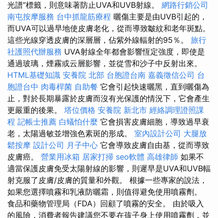
光譜”標籤，則意味著防止UVA和UVB射線。
網路行銷公司
南屯按摩服務
台中抓龍筋療程
曬傷主要是由UVB引起的，
而UVA可以過早地使皮膚老化，從而導致皺紋和老年斑點。
這些光線穿透皮膚的深層層，佔紫外線輻射的95％。
旅行
社護照代辦服務
UVA射線全年都會影響恆定強度，即使是
通過玻璃，煙霧或云層影響，並從雪和沙子中反射出來。
HTML基礎知識
安養院 北部
台胞證台南
嘉義徵信公司
台
胞證台中
肉毒桿菌
自助餐
它會引起快速曬黑，直到曬傷為
止，對於長期暴露於皮膚而沒有光保護的情況下，它會產生
更嚴重的後果。
塔位價格
安養院 新北市
經絡調理證照課
程
記帳士推薦
白蟻怕什麼
它會損害皮膚細胞，導致過早衰
老，太陽過敏並增強色素斑的形成。
室內設計公司
大腿放
鬆按摩
設計公司
月子中心
它會導致皮膚自由基，從而導致
皮膚癌。
營業用冰箱
居家打掃
seo軟體
高雄律師
如果不
適當保護皮膚免受太陽射線的影響，則遲早是UVA和UVB輻
射克服了皮膚/皮膚的質量和外觀。 根據一些專家的說法，
如果您選擇噴霧和乳液防曬霜，則值得避免使用噴霧劑。
食品和藥物管理局（FDA）回顧了噴霧的安全。 由於吸入
的風險，消費者報告建議您不要在孩子身上使用噴霧劑，並