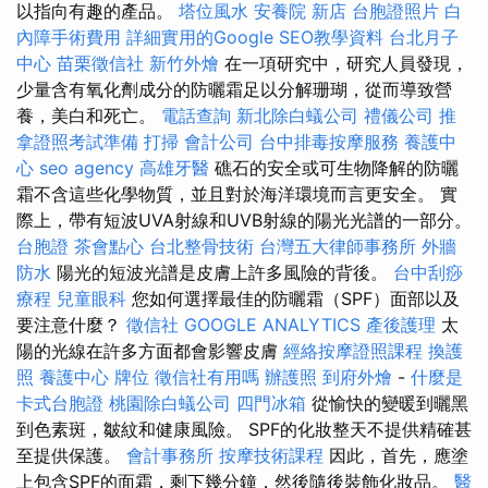
以指向有趣的產品。
塔位風水
安養院 新店
台胞證照片
白
內障手術費用
詳細實用的Google SEO教學資料
台北月子
中心
苗栗徵信社
新竹外燴
在一項研究中，研究人員發現，
少量含有氧化劑成分的防曬霜足以分解珊瑚，從而導致營
養，美白和死亡。
電話查詢
新北除白蟻公司
禮儀公司
推
拿證照考試準備
打掃
會計公司
台中排毒按摩服務
養護中
心
seo agency
高雄牙醫
礁石的安全或可生物降解的防曬
霜不含這些化學物質，並且對於海洋環境而言更安全。 實
際上，帶有短波UVA射線和UVB射線的陽光光譜的一部分。
台胞證
茶會點心
台北整骨技術
台灣五大律師事務所
外牆
防水
陽光的短波光譜是皮膚上許多風險的背後。
台中刮痧
療程
兒童眼科
您如何選擇最佳的防曬霜（SPF）面部以及
要注意什麼？
徵信社
GOOGLE ANALYTICS
產後護理
太
陽的光線在許多方面都會影響皮膚
經絡按摩證照課程
換護
照
養護中心
牌位
徵信社有用嗎
辦護照
到府外燴
-
什麼是
卡式台胞證
桃園除白蟻公司
四門冰箱
從愉快的變暖到曬黑
到色素斑，皺紋和健康風險。 SPF的化妝整天不提供精確甚
至提供保護。
會計事務所
按摩技術課程
因此，首先，應塗
上包含SPF的面霜，剩下幾分鐘，然後隨後裝飾化妝品。
醫