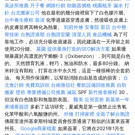
美診所推薦
月子餐
網路行銷
助聽器價格
桃園植牙
漏水 打
針
台北搬家公司
他在最初的幾分鐘裡留下了白色膠片層。
台中養生療程
裝潢
化學過濾器穿透皮膚，然後吸收皮膚上
的皮膚並將其轉化為熱量。
到府外燴
安養院 新店
台中整
骨技術
台胞證過期
台胞證宜蘭
清潔人員
食品機械
為了可
靠地工作，必須充分吸收過濾器，因此建議在一天停留之前
使用20分鐘。
墓園
提供量身打造的SEO解決方案
如果珊
瑚暴露於高濃度的芐烯酮-3（Oxibenzon），則可能是白色
的。 天然體育乳液，輕巧，無油和防水，最多80分鐘。 納
米鋅沒有顆粒，打算在水中永久性，這是一種很棒的全套奶
油。 每天用作保濕劑，以幫助消除自由基造成的損害；
台
北會計師
免費寫訴狀
台南徵信社
餐飲設備回收推薦
自助
搬家
壁癌
專業禮儀公司推薦
滅鼠
SPF
新竹推拿療程
30，
但沒有白色陰影和無脂肪表面。
醫美
近視雷射
新墓第一年
柬埔寨簽證
多虧了這項研究，夏威夷是第一個禁止出售氧
化苯甲酸和八氧酸鹽的州。
外燴
打掃家裡
全面了解台胞證
佛羅里達州基韋斯特城委員會投票通過了類似的法案來簽署
州長。
Google商家檔案
如果簽署，它將在2021年1月生