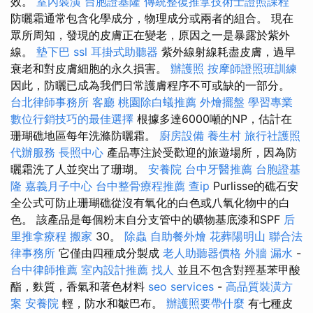
效。
室內裝潢
台胞證基隆
傳統整復推拿技術士證照課程
防曬霜通常包含化學成分，物理成分或兩者的組合。 現在
眾所周知，發現的皮膚正在變老，原因之一是暴露於紫外
線。
墊下巴
ssl
耳掛式助聽器
紫外線射線耗盡皮膚，過早
衰老和對皮膚細胞的永久損害。
辦護照
按摩師證照班訓練
因此，防曬已成為我們日常護膚程序不可或缺的一部分。
台北律師事務所
客廳
桃園除白蟻推薦
外燴擺盤
學習專業
數位行銷技巧的最佳選擇
根據多達6000噸的NP，估計在
珊瑚礁地區每年洗滌防曬霜。
廚房設備
養生村
旅行社護照
代辦服務
長照中心
產品專注於受歡迎的旅遊場所，因為防
曬霜洗了人並突出了珊瑚。
安養院
台中牙醫推薦
台胞證基
隆
嘉義月子中心
台中整骨療程推薦
查ip
Purlisse的礁石安
全公式可防止珊瑚礁從沒有氧化的白色或八氧化物中的白
色。 該產品是每個粉末自分支管中的礦物基底漆和SPF
后
里推拿療程
搬家
30。
除蟲
自助餐外燴
花葬陽明山
聯合法
律事務所
它僅由四種成分製成
老人助聽器價格
外牆 漏水
-
台中律師推薦
室內設計推薦
找人
並且不包含對羥基苯甲酸
酯，麩質，香氣和著色材料
seo services
-
高品質裝潢方
案
安養院
輕，防水和皺巴布。
辦護照要帶什麼
有七種皮