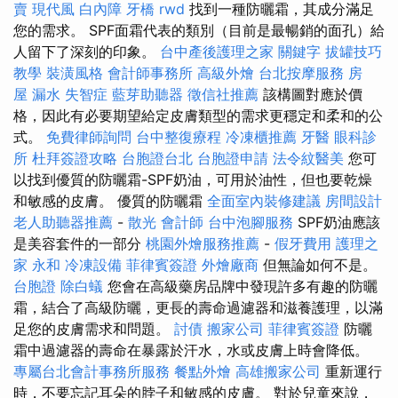
賣
現代風
白內障
牙橋
rwd
找到一種防曬霜，其成分滿足
您的需求。 SPF面霜代表的類別（目前是最暢銷的面孔）給
人留下了深刻的印象。
台中產後護理之家
關鍵字
拔罐技巧
教學
裝潢風格
會計師事務所
高級外燴
台北按摩服務
房
屋 漏水
失智症
藍芽助聽器
徵信社推薦
該構圖對應於價
格，因此有必要期望給定皮膚類型的需求更穩定和柔和的公
式。
免費律師詢問
台中整復療程
冷凍櫃推薦
牙醫
眼科診
所
杜拜簽證攻略
台胞證台北
台胞證申請
法令紋醫美
您可
以找到優質的防曬霜-SPF奶油，可用於油性，但也要乾燥
和敏感的皮膚。 優質的防曬霜
全面室內裝修建議
房間設計
老人助聽器推薦
-
散光
會計師
台中泡腳服務
SPF奶油應該
是美容套件的一部分
桃園外燴服務推薦
-
假牙費用
護理之
家 永和
冷凍設備
菲律賓簽證
外燴廠商
但無論如何不是。
台胞證
除白蟻
您會在高級藥房品牌中發現許多有趣的防曬
霜，結合了高級防曬，更長的壽命過濾器和滋養護理，以滿
足您的皮膚需求和問題。
討債
搬家公司
菲律賓簽證
防曬
霜中過濾器的壽命在暴露於汗水，水或皮膚上時會降低。
專屬台北會計事務所服務
餐點外燴
高雄搬家公司
重新運行
時，不要忘記耳朵的脖子和敏感的皮膚。 對於兒童來說，