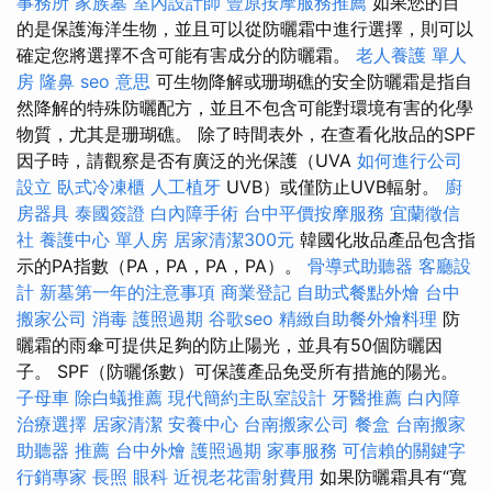
事務所
家族墓
室內設計師
豐原按摩服務推薦
如果您的目
的是保護海洋生物，並且可以從防曬霜中進行選擇，則可以
確定您將選擇不含可能有害成分的防曬霜。
老人養護 單人
房
隆鼻
seo 意思
可生物降解或珊瑚礁的安全防曬霜是指自
然降解的特殊防曬配方，並且不包含可能對環境有害的化學
物質，尤其是珊瑚礁。 除了時間表外，在查看化妝品的SPF
因子時，請觀察是否有廣泛的光保護（UVA
如何進行公司
設立
臥式冷凍櫃
人工植牙
UVB）或僅防止UVB輻射。
廚
房器具
泰國簽證
白內障手術
台中平價按摩服務
宜蘭徵信
社
養護中心 單人房
居家清潔300元
韓國化妝品產品包含指
示的PA指數（PA，PA，PA，PA）。
骨導式助聽器
客廳設
計
新墓第一年的注意事項
商業登記
自助式餐點外燴
台中
搬家公司
消毒
護照過期
谷歌seo
精緻自助餐外燴料理
防
曬霜的雨傘可提供足夠的防止陽光，並具有5​​0個防曬因
子。 SPF（防曬係數）可保護產品免受所有措施的陽光。
子母車
除白蟻推薦
現代簡約主臥室設計
牙醫推薦
白內障
治療選擇
居家清潔
安養中心
台南搬家公司
餐盒
台南搬家
助聽器 推薦
台中外燴
護照過期
家事服務
可信賴的關鍵字
行銷專家
長照
眼科
近視老花雷射費用
如果防曬霜具有“寬