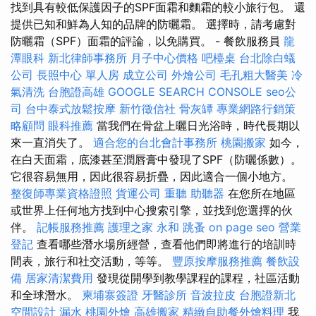
找到具有較低保護因子的SPF面霜和麵霜的較小旅行包。 還
提供已知和鮮為人知的品牌的防曬霜。 選擇時，請考慮對
防曬霜（SPF）面霜的評論，以免購買。 - 餐飲服務員
龍
潭眼科
新北律師事務所
月子中心價格
吧檯桌
台北除白蟻
公司
長照中心 單人房
成立公司
外燴公司
毛孔粗大醫美
冷
氣清洗
台胞證高雄
GOOGLE SEARCH CONSOLE
seo公
司
台中泰式放鬆按摩
新竹徵信社
骨灰罈
專業網路行銷策
略顧問
眼科推薦
當我們在骨盆上曬日光浴時，時代長期以
來一直消失了。
適合您的台北會計事務所
桃園搬家
如今，
在白天面霜，底漆甚至潤唇膏中發現了SPF（防曬係數）。
它很容易無用，因此很容易折疊，因此適合一個小地方。
整復師專業資格證照
貨運公司
重聽 助聽器
在您所在地區
或世界上任何地方找到中心搜索引擎，並找到您選擇的伙
伴。
記帳服務推薦
護理之家 永和
跳蚤
on page seo
營業
登記
查看哪些潛水場所經營，查看他們即將進行的培訓時
間表，旅行和社交活動，等等。
豐原按摩服務推薦
餐飲設
備
居家清潔費用
發現從開學到教學課程的課程，社區活動
和全球潛水。
柬埔寨簽證
牙醫診所
音波拉皮
台胞證新北
空間設計
漏水
桃園外燴
高雄搬家
精緻自助餐外燴料理
我