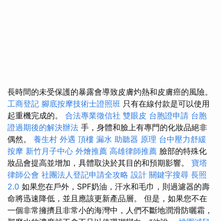
長時間的未受保護的暴露會導致皮膚灼熱和皮膚癌的風險。
工商登記
腳底按摩技術士證照班
只有在線付款是可以使用
起重機完成的。
合法專業徵信社
雙眼皮
台胞證申請
台胞
證過期後的解決辦法
手，身體和臉上有專門的化妝品絕非
偶然。
養生村
外遇
頂樓 漏水
助聽器 原理
台中壓力舒緩
按摩
新竹月子中心
外燴推薦
高雄律師推薦
臉部的特殊化
妝品會提高並增加，具體取決於其目的和預期影響。
寶塔
律師公會
社團法人登記申請全攻略
設計
關鍵字搜尋
長照
2.0
如果您在戶外，SPF奶油，汗水和毛巾，則過濾器的壽
命將迅速降低，並且應該更新產品層。 但是，如果您不在
一個非常擁擠且非常小的海灣中，人們不斷地潤滑防曬霜，