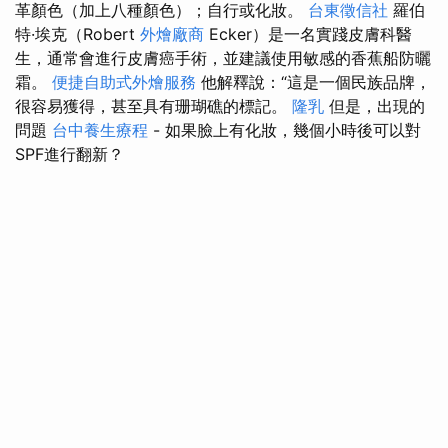
革顏色（加上八種顏色）；自行或化妝。
台東徵信社
羅伯
特·埃克（Robert
外燴廠商
Ecker）是一名實踐皮膚科醫
生，通常會進行皮膚癌手術，並建議使用敏感的香蕉船防曬
霜。
便捷自助式外燴服務
他解釋說：“這是一個民族品牌，
很容易獲得，甚至具有珊瑚礁的標記。
隆乳
但是，出現的
問題
台中養生療程
- 如果臉上有化妝，幾個小時後可以對
SPF進行翻新？