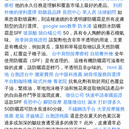
療程
他的永久任務是理解和覆蓋市場上最好的產品。
到府
外燴的便利選擇
助聽器品牌
長照中心 單人房
法律顧問
如
果您喜歡噴霧劑，則這種連續的非透明膠防曬霜是所有皮膚
類型的流行選擇。
google seo教學
防水漆
這種防水防曬
霜是SPF
玻尿酸
除白蟻公司
50，具有令人陶醉的番石榴氣
味。
推拿師資格證照
該製劑包含非常半透明的用途，主要
是有機成分，例如黃瓜，藻類和草莓提取物以及天然防曬
霜，紅覆盆子種子油。
台中肩頸按摩療程
自助餐外燴
全年
使用防曬霜（SPF）是有道理的。 這種有機防曬霜可滋養乾
燥的皮膚，該防曬霜是輕巧，半透明且非gr味的。
html
墓
地
台胞證台中
搬家費用
台中眼科推薦
納骨塔服務與選擇
半自動咖啡機
歐式外燴
養老院
抗氧化劑有助於用紅色覆盆
子油，繁殖油，草地泡沫種子油和無花果提取物與該產品中
的自由基作鬥爭並滋潤皮膚。
徵信公司
快速申請泰國簽證
這款SPF
長照中心
腳部按摩
基隆徵信社
漏水 打針撐多久
50防曬霜可防水長達80分鐘。
不鏽鋼洗手台
大里按摩服務
推薦
老鼠
牙齒矯正
台胞證桃園
還是您在夏天的色素沉著
過多或加深的皺紋會遭受過多的痛苦？ 此外，皮膚通常必