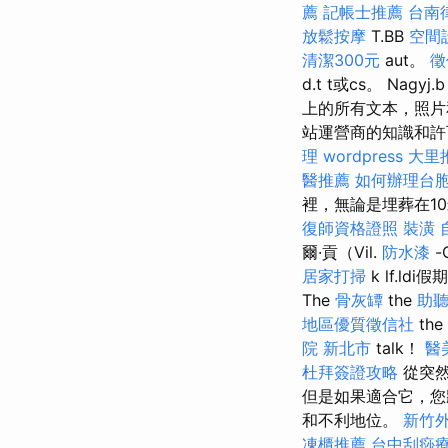
薦
記帳士推薦
台南
放鬆按摩
T.BB
空間
清潔300元
aut。
徵
d.t t或cs。 Na
上的所有文本，照
站運營商的知識和許
理
wordpress
大里
醫推薦
如何辦理台
裡，無論是埋葬在1
復師資格證照
裝潢
爾·貢（Vil.
防水漆
-
居家打掃
k lf.ldi
The
骨灰罈
the
助
地區優質徵信社
the
院 新北市
talk！
醫
杜拜簽證攻略
從突然
但是如果適合它，
和不利地位。
新竹
凍櫃推薦
台中刮痧