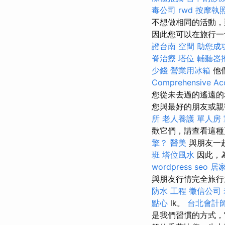
毒公司
rwd
按摩執
不想做相同的活動，
因此您可以在旅行一
證台南
空間
助您成
脊治療
塔位
輔聽器
少錢
營業用冰箱
他
Comprehensive Acc
您從未去過的遙遠的
您與最好的朋友或
所
老人養護 單人房
歡它們，請查看這種
擎？
醫美
與朋友一
班
塔位風水
因此，
wordpress seo
居
與朋友行情完全旅行
防水 工程
徵信公司
點心
lk。
台北會計
是我們習慣的方式