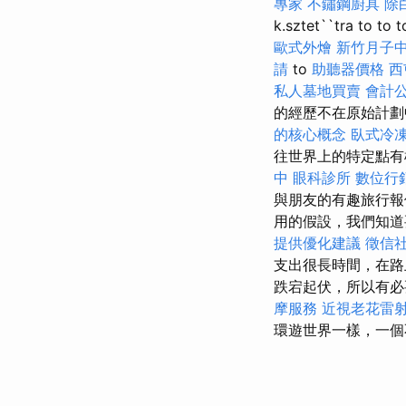
專家
不鏽鋼廚具
除
k.sztet``tra to t
歐式外燴
新竹月子
請
to
助聽器價格
西
私人墓地買賣
會計
的經歷不在原始計
的核心概念
臥式冷
往世界上的特定點
中
眼科診所
數位行
與朋友的有趣旅行報
用的假設，我們知道
提供優化建議
徵信
支出很長時間，在
跌宕起伏，所以有必
摩服務
近視老花雷
環遊世界一樣，一個