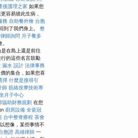
產後護理之家
如果您
組更容易彼此生病，
服務
自助餐外燴
台胞
回到了我們身上。
整
費律師詢問
月子餐多
會。
是在島上還是前往
旅行的這些名言鼓勵
 漏水
設計
法律事務
報價的集合，如果您喜
選擇
什麼是搜尋引
計師
筋絡按摩技術專
坐月子中心
師協助財務規劃
在您
的n
廚房設備
全瓷冠
房
台中整脊療程
茶會
以想像，某些事情不
台胞證
高雄律師
一