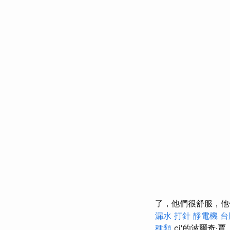
了，他們很舒服，他
漏水 打針
靜電機
台
種類
ci'的波爾奇·賈