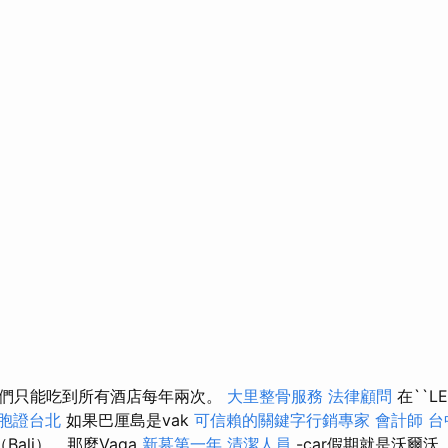
們只能吃到所有酒店每年兩次。
大里整骨服務
法律顧問
在``L
胞證台北
如果巴厘島是vak
可信賴的關鍵字行銷專家
會計師
台
（Bali），那麼Vaga
新墓第一年
清潔人員
-car假期就是沃爾沃（