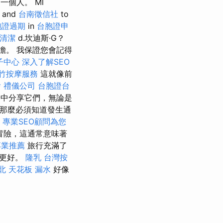
一個人。 Ml
and
台南徵信社
to
胞證過期
in
台胞證申
清潔
d.坎迪斯·G？
擔。 我保證您會記得
子中心
深入了解SEO
竹按摩服務
這就像前
燴
禮儀公司
台胞證台
中分享它們，無論是
，那麼必須知道發生通
專業SEO顧問為您
冒險，這通常意味著
專業推薦
旅行充滿了
驗更好。
隆乳
台灣按
北
天花板 漏水
好像