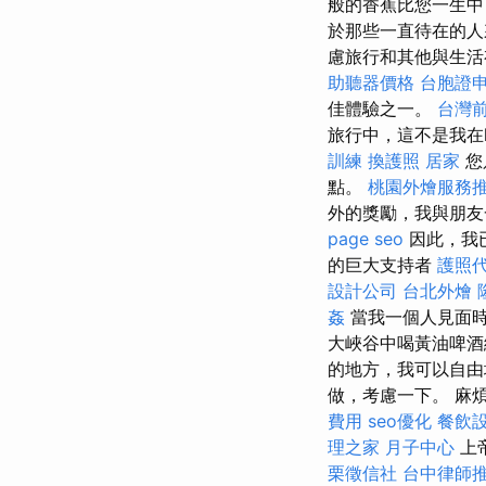
般的香蕉比您一生
於那些一直待在的人
慮旅行和其他與生
助聽器價格
台胞證
佳體驗之一。
台灣
旅行中，這不是我在
訓練
換護照
居家
您
點。
桃園外燴服務
外的獎勵，我與朋友
page seo
因此，我
的巨大支持者
護照
設計公司
台北外燴
姦
當我一個人見面
大峽谷中喝黃油啤
的地方，我可以自由地
做，考慮一下。 麻煩
費用
seo優化
餐飲
理之家 月子中心
上帝
栗徵信社
台中律師