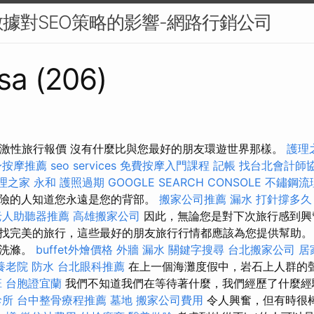
據對SEO策略的影響-網路行銷公司
sa (206)
 刺激性旅行報價 沒有什麼比與您最好的朋友環遊世界那樣。
護理
身按摩推薦
seo services
免費按摩入門課程
記帳
找台北會計師
理之家 永和
護照過期
GOOGLE SEARCH CONSOLE
不鏽鋼流
險的人知道您永遠是您的背部。
搬家公司推薦
漏水 打針撐多久
老人助聽器推薦
高雄搬家公司
因此，無論您是對下次旅行感到興
完美的旅行，這些最好的朋友旅行行情都應該為您提供幫助。 Pl.
人洗滌。
buffet外燴價格
外牆 漏水
關鍵字搜尋
台北搬家公司
居
養老院
防水
台北眼科推薦
在上一個海灘度假中，岩石上人群的
班
台胞證宜蘭
我們不知道我們在等待著什麼，我們經歷了什麼經
診所
台中整骨療程推薦
墓地
搬家公司費用
令人興奮，但有時很