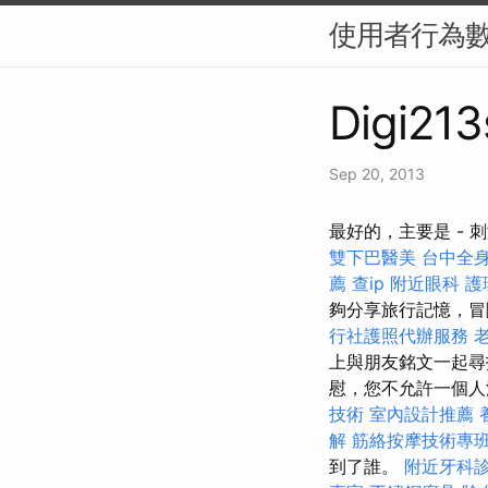
使用者行為數
Digi213
Sep 20, 2013
最好的，主要是 -
雙下巴醫美
台中全
薦
查ip
附近眼科
護
夠分享旅行記憶，冒
行社護照代辦服務
上與朋友銘文一起尋找
慰，您不允許一個
技術
室內設計推薦
解
筋絡按摩技術專
到了誰。
附近牙科