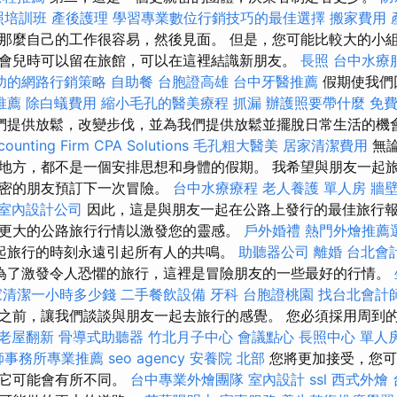
照培訓班
產後護理
學習專業數位行銷技巧的最佳選擇
搬家費用
那麼自己的工作很容易，然後見面。 但是，您可能比較大的小
會兒時可以留在旅館，可以在這裡結識新朋友。
長照
台中水療
功的網路行銷策略
自助餐
台胞證高雄
台中牙醫推薦
假期使我們
推薦
除白蟻費用
縮小毛孔的醫美療程
抓漏
辦護照要帶什麼
免
們提供放鬆，改變步伐，並為我們提供放鬆並擺脫日常生活的機
ounting Firm CPA Solutions
毛孔粗大醫美
居家清潔費用
無論
地方，都不是一個安排思想和身體的假期。 我希望與朋友一起
親密的朋友預訂下一次冒險。
台中水療療程
老人養護 單人房
牆壁
室內設計公司
因此，這是與朋友一起在公路上發行的最佳旅行
更大的公路旅行行情以激發您的靈感。
戶外婚禮
熱門外燴推薦
起旅行的時刻永遠引起所有人的共鳴。
助聽器公司
離婚
台北會
為了激發令人恐懼的旅行，這裡是冒險朋友的一些最好的行情。
家清潔一小時多少錢
二手餐飲設備
牙科
台胞證桃園
找台北會計
之前，讓我們談談與朋友一起去旅行的感覺。 您必須採用周到
老屋翻新
骨導式助聽器
竹北月子中心
會議點心
長照中心 單人
師事務所專業推薦
seo agency
安養院 北部
您將更加接受，您可
，它可能會有所不同。
台中專業外燴團隊
室內設計
ssl
西式外燴