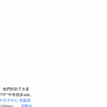
他們的肚子太多
ET中''中有很多sab。
中月子中心
助聽器
Volvo）。
牙醫診