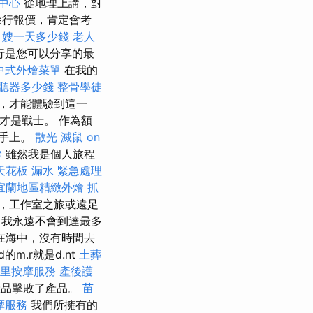
中心
從地理上講，對
旅行報價，肯定會考
月嫂一天多少錢
老人
行是您可以分享的最
中式外燴菜單
在我的
聽器多少錢
整骨學徒
，才能體驗到這一
才是戰士。 作為額
在手上。
散光
滅鼠
on
摩
雖然我是個人旅程
天花板 漏水 緊急處理
宜蘭地區精緻外燴
抓
，工作室之旅或遠足
我永遠不會到達最多
 在海中，沒有時間去
m.r就是d.nt
土葬
后里按摩服務
產後護
產品擊敗了產品。
苗
摩服務
我們所擁有的