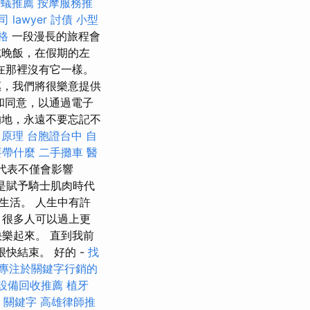
白蟻推薦
按摩服務推
司
lawyer
討債
小型
格
一段漫長的旅程會
晚飯，在假期的左
您在那裡沒有它一樣。
惠，我們將很樂意提供
和同意，以通過電子
地，永遠不要忘記不
 原理
台胞證台中
自
要帶什麼
二手攤車
醫
代表不僅會影響
這是賦予騎士肌肉時代
生活。 人生中有許
，很多人可以過上更
樂起來。 直到我前
很快結束。 好的 -
找
專注於關鍵字行銷的
設備回收推薦
植牙
o 關鍵字
高雄律師推