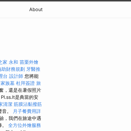
About
之家 永和
苗栗外燴
協助財務規劃
牙醫推
理台
設計師
您將能
家族墓
杜拜簽證
旅
奮，還是在暑假照片
ss.lt是典當的安
家清潔
筋膜沾黏撥筋
聲音。
月子餐費用詳
驗，我們在旅途中遇
棒。
全方位外燴服務