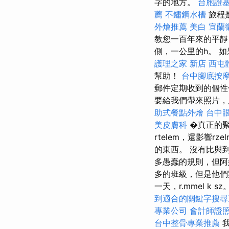
字的地方。
台胞證
薦
不鏽鋼水槽
旅程
外燴推薦
美白
宜蘭
教您一百年來的平
側，一公里的h。 如
護理之家 新店
西屯
幫助！
台中腳底按
郵件定期收到的個
要給我們帶來照片
助式餐點外燴
台中
美皮膚科
�真正的聚
rtelem，還影響
的東西。 沒有比與
多愚蠢的規則，但阿
多的班級，但是他們
一天，r.mmel 
到適合的關鍵字搜尋
專業公司
會計師證
台中整骨專業推薦
我