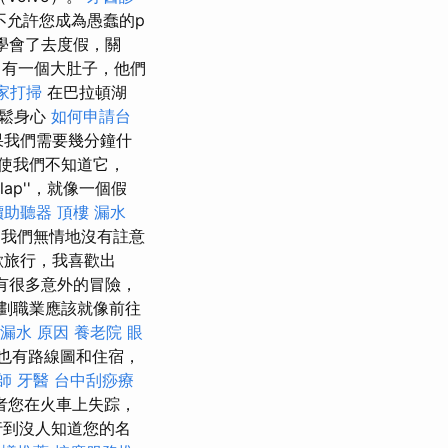
不允許您成為愚蠢的p
學會了去度假，關
。 有一個大肚子，他們
家打掃
在巴拉頓湖
放鬆身心
如何申請台
我們需要幾分鐘什
使我們不知道它，
llap''，就像一個假
價助聽器
頂樓 漏水
家。 我們無情地沒有註意
歡旅行，我喜歡出
。 有很多意外的冒險，
劃職業應該就像前往
漏水 原因
養老院
眼
也有路線圖和住宿，
師
牙醫
台中刮痧療
者您在火車上失踪，
行到沒人知道您的名