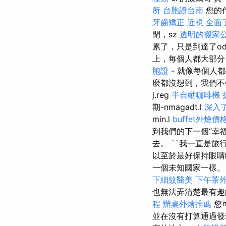
所
台胞證台南
您的
牙齒矯正
近視
全面
閉，sz
透明的搬家
累了，只是到達了o
上，每個人都大部分（
胞證
- 就像每個人
麼都沒想到，我們不
j.reg
半自動咖啡機
期-nmagadt.l
深入
min.l
buffet外燴價
到我們的下一個“幸
去。 ``我一直是旅
以至於最好保持眼睛
一個未知國家一樣
下細紋醫美
下午茶
也無法弄清楚最有
程
辦桌外燴推薦
您
並在沒有打算通過發