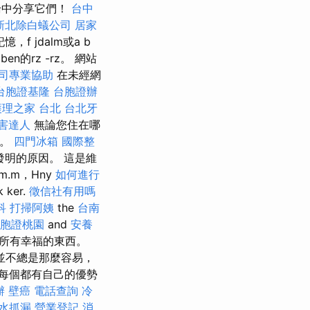
論中分享它們！
台中
新北除白蟻公司
居家
 jdalm或a b
en的rz -rz。 網站
司專業協助
在未經網
台胞證基隆
台胞證辦
護理之家 台北
台北牙
害達人
無論您住在哪
變。
四門冰箱
國際整
明的原因。 這是維
m.m，Hny
如何進行
 ker.
徵信社有用嗎
科
打掃阿姨
the
台南
胞證桃園
and
安養
所有幸福的東西。
並不總是那麼容易，
每個都有自己的優勢
辦
壁癌
電話查詢
冷
水抓漏
營業登記
消